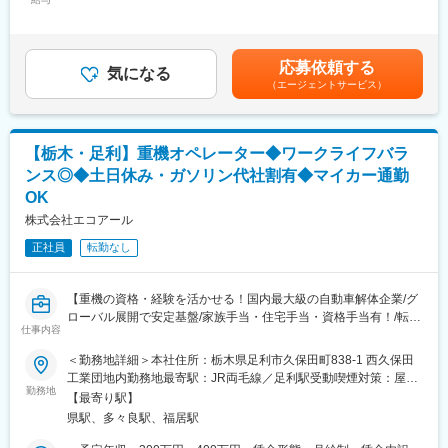
319,150円＜昇給有無＞有＜残業手当＞有＜給与補足＞※賞与年2
料金体系が他キャリアよりシンプル覚えやすく、提案力を磨きや
変更の範囲：会社の定める業務
回※別途インセンティブ支給あり※上記は都道府県内異動型のみの
■具体的には：
すい環境です。そのため、未経験からでも短期間で成長しやす
場合となります。全国転勤可能型の場合：390万円 ～ 550万円賃
◇お客様対応
く、早期に独り立ちが可能です。
金はあくまでも目安の金額であり、選考を通じて上下する可能性
・新規契約・機種変更の受付および提案
◇事業づくりに携われるやりがい
応募依頼する
気になる
があります。月給(月額)は固定手当を含めた表記です。
・料金プラン、楽天ポイント活用、楽天カード、各種サービスの
後発キャリアだからこそ柔軟で風通しがよく、改善提案や企画が
（エージェントサービス）
案内
店舗運営に活かされやすい文化があります。
・スマホの初期設定・データ移行サポート
・問い合わせ対応
■キャリアパス：
【栃木・足利】重機オペレーター◆ワークライフバラ
スタッフ（R CREW）から店長を経てRSV（スーパーバイザー）
◇店舗運営
へステップアップが可能です。RSV経験後はマネジメントや本部
ンス◎◆土日休み・ガソリン代社割有◆マイカー通勤
・店舗での電話応対
への異動の道もあり、長期的にキャリア形成ができます。まずは
OK
・在庫管理、売り場づくり、POP作成
入社後1年で店長昇格を目指していただきます。
株式会社エコアール
・KPI管理・数値振り返り
・店舗会議・研修への参加
■組織構成：
正社員
転勤なし
・キャンペーン企画など、集客に向けた取り組み
1店舗あたり店長1名、スタッフ5～15名で運営。チームワークを
重視し相談しやすく協力し合える職場環境です。
■教育体制：
【重機の資格・経験を活かせる！国内最大級の自動車解体企業/グ
入社後1ヶ月は店舗での実践研修を実施。
■当社について：
ローバル展開で安定基盤/家族手当・住宅手当・資格手当有！/転勤
仕事内容
サービス知識・業務の流れなど基礎から学べ、楽天グループ共通
当社は2023年2月に設立された楽天グループ100％出資の新会社
なし】
のeラーニングでビジネススキルの習得も可能。未経験でも安心し
で、事業運営に必要な企画、立ち上げ、コンサルティング、オペ
＜勤務地詳細＞本社住所：栃木県足利市久保田町838-1 西久保田
てスタートできる環境です。
レーション管理、システム・インフラ整備までを一括して提供し
■業務概要：
工業団地内勤務地最寄駅：JR両毛線／足利駅受動喫煙対策：屋内
ています。
国内最大級の自動車解体企業の当社では、事業強化･高まるニーズ
勤務地
喫煙可能場所あり変更の範囲：無
【最寄り駅】
■このポジションの魅力：
に応えるために新規スタッフを募集しています。
県駅、多々良駅、福居駅
◇未経験でも成長しやすいシンプルなオペレーション
変更の範囲：会社の定める業務
一般ユーザー、契約会社、自動車メーカー様より依頼された乗用
料金体系が他キャリアよりシンプル覚えやすく、提案力を磨きや
車や大型・小型バスの鈑金塗装、仕上げを行うお仕事です。