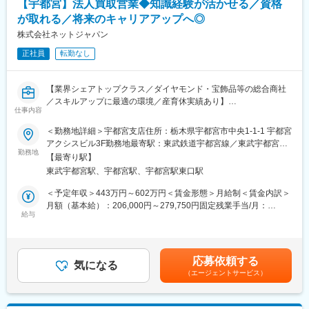
【宇都宮】法人買取営業◆知識経験が活かせる／資格
【開催日時】
が取れる／将来のキャリアアップへ◎
8/6 (木) 17:00～20:00
株式会社ネットジャパン
8/13 (木) 17:00～20:00
8/18 (火) 17:00～20:00
正社員
転勤なし
8/20 (木) 17:00～20:00
8/25 (火) 17:00～20:00
※ご応募時、参加可能日時をお知らせください。
【業界シェアトップクラス／ダイヤモンド・宝飾品等の総合商社
／スキルアップに最適の環境／産育休実績あり】
仕事内容
■具体的には：
◇お客様対応
■業務内容：
＜勤務地詳細＞宇都宮支店住所：栃木県宇都宮市中央1-1-1 宇都宮
・新規契約・機種変更の受付および提案
貴金属・ダイヤモンド・宝飾品・ブランド時計・ブランドバッグ
アクシスビル3F勤務地最寄駅：東武鉄道宇都宮線／東武宇都宮駅
・料金プラン、楽天ポイント活用、楽天カード、各種サービスの
などの買取営業をお任せします。
勤務地
受動喫煙対策：屋内全面禁煙変更の範囲：会社の定める事業所
【最寄り駅】
案内
配属は外回り営業となりますが、最初の約1年間は店頭にて業務を
東武宇都宮駅、宇都宮駅、宇都宮駅東口駅
・スマホの初期設定・データ移行サポート
覚えていただき、ゆくゆくは外回り営業をしながら店頭営業業務
・問い合わせ対応
のフォローを行っていただく予定です。
＜予定年収＞443万円～602万円＜賃金形態＞月給制＜賃金内訳＞
◇店舗運営
月額（基本給）：206,000円～279,750円固定残業手当/月：
・店舗での電話応対
■業務詳細：
給与
72,450円～98,415円（固定残業時間45時間0分/月）超過した時間
・在庫管理、売り場づくり、POP作成
＜外回り営業＞
外労働の残業手当は追加支給＜月給＞278,450円～378,165円（一
・KPI管理・数値振り返り
お客様先に伺い、貴金属を買取を行っています。
律手当を含む）＜昇給有無＞有＜残業手当＞有＜給与補足＞※年収
・店舗会議・研修への参加
お客様の店舗で貴金属の種類（24金/18金等）に分け、重さで買取
や役職はご経験を鑑みて決定いたします。■昇給：年1回（4月）■
応募依頼する
・キャンペーン企画など、集客に向けた取り組み
金額を決 定し、お振込み等でお客様にお支払いしていただきま
気になる
賞与：年2回（2年目より満額支給）※インセンティブあり賃金は
（エージェントサービス）
す。
あくまでも目安の金額であり、選考を通じて上下する可能性があ
■キャリアパス：
◎ルートでの営業が主な業務です◎
ります。月給(月額)は固定手当を含めた表記です。
スタッフ（R CREW）から店長を経てRSV（スーパーバイザー）
お客様との関係を築き、珍しい商品を売却頂けるようになった社