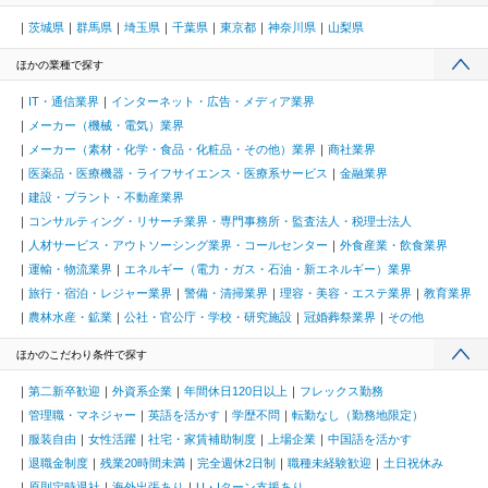
茨城県
群馬県
埼玉県
千葉県
東京都
神奈川県
山梨県
ほかの業種で探す
IT・通信業界
インターネット・広告・メディア業界
メーカー（機械・電気）業界
メーカー（素材・化学・食品・化粧品・その他）業界
商社業界
医薬品・医療機器・ライフサイエンス・医療系サービス
金融業界
建設・プラント・不動産業界
コンサルティング・リサーチ業界・専門事務所・監査法人・税理士法人
人材サービス・アウトソーシング業界・コールセンター
外食産業・飲食業界
運輸・物流業界
エネルギー（電力・ガス・石油・新エネルギー）業界
旅行・宿泊・レジャー業界
警備・清掃業界
理容・美容・エステ業界
教育業界
農林水産・鉱業
公社・官公庁・学校・研究施設
冠婚葬祭業界
その他
ほかのこだわり条件で探す
第二新卒歓迎
外資系企業
年間休日120日以上
フレックス勤務
管理職・マネジャー
英語を活かす
学歴不問
転勤なし（勤務地限定）
服装自由
女性活躍
社宅・家賃補助制度
上場企業
中国語を活かす
退職金制度
残業20時間未満
完全週休2日制
職種未経験歓迎
土日祝休み
原則定時退社
海外出張あり
U・Iターン支援あり