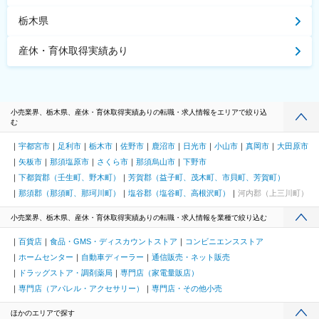
栃木県
産休・育休取得実績あり
小売業界、栃木県、産休・育休取得実績ありの転職・求人情報をエリアで絞り込
む
宇都宮市
足利市
栃木市
佐野市
鹿沼市
日光市
小山市
真岡市
大田原市
矢板市
那須塩原市
さくら市
那須烏山市
下野市
下都賀郡（壬生町、野木町）
芳賀郡（益子町、茂木町、市貝町、芳賀町）
那須郡（那須町、那珂川町）
塩谷郡（塩谷町、高根沢町）
河内郡（上三川町）
小売業界、栃木県、産休・育休取得実績ありの転職・求人情報を業種で絞り込む
百貨店
食品・GMS・ディスカウントストア
コンビニエンスストア
ホームセンター
自動車ディーラー
通信販売・ネット販売
ドラッグストア・調剤薬局
専門店（家電量販店）
専門店（アパレル・アクセサリー）
専門店・その他小売
ほかのエリアで探す