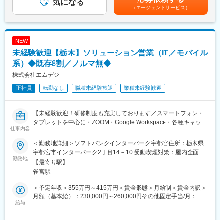
気になる
6,000,000円円//入社5年目・32歳、リー賃金はあくまでも目安の
（エージェントサービス）
■入社後の研修制度：
変更の範囲：会社の定める業務
金額であり、選考を通じて上下する可能性があります。月給(月額)
・入社後はポルシェジャパンの指導方法に乗っ取り、順番に研修
は固定手当を含めた表記です。
を受けていただきます。eラーニングや直接会場に行っての実習研
修等々群馬を飛び出ての勉強会もあります。
NEW
・弊社は保険販売も行っておりますので、入社された皆様に保険
未経験歓迎【栃木】ソリューション営業（IT／モバイル
取得をして頂いております。
取得して頂く資格は
系）◆既存8割／ノルマ無◆
・損害保険募集人基礎資格・自動車保険
株式会社エムデジ
上記です。
正社員
転勤なし
職種未経験歓迎
業種未経験歓迎
ご自身の頑張りにより他の保険（火災保険、傷害疾病保険）資格
の取得をされますと、資格手当として基本給のアップが可能で
す。
【未経験歓迎！研修制度も充実しております／スマートフォン・
タブレットを中心に・ZOOM・Google Workspace・各種キャッシ
■働く魅力：
仕事内容
ュレス決済などのIT商材を顧客課題に合わせて提案／土日祝を中
ポルシェやマセラティ、ボルボといった輸入車ディーラー事業を
心とした休日形態（一部有給利用）】
軸としている弊社は、群馬県を中心に8店舗展開しております。
＜勤務地詳細＞ソフトバンクインターパーク宇都宮住所：栃木県
8割以上の方が輸入車未経験からスタートされているので、中途入
宇都宮市インターパーク2丁目14－10 受動喫煙対策：屋内全面禁
【仕事内容】
勤務地
社だからハンデになることは一切ございません。
煙変更の範囲：会社の定める事業所
【最寄り駅】
当社にて既に取引のある法人顧客に対し、会社で使う携帯電話な
人柄採用なので、接客が苦手なんて方も心配いりません！
雀宮駅
どのモバイル商材を主軸に提案営業を行っていただきます。（既
手当やキャンペーンによるインセンティブもしっかりしており、
存顧客8割・新規2割）
地方のディーラーで考えれば、しっかり稼げます！
＜予定年収＞355万円～415万円＜賃金形態＞月給制＜賃金内訳＞
福利厚生も充実しており、反響が強い当社だからこそ、
月額（基本給）：230,000円～260,000円その他固定手当/月：
＜取り扱い商材＞
給与
長く働いていただく方が多いのもポイントです♪
12,000円＜月給＞242,000円～272,000円＜昇給有無＞有＜残業手
〇スマートフォン・タブレット
当＞有＜給与補足＞■昇給：有■賞与：有 年2回■諸手当・役職手
〇セキュリティ関連の機器