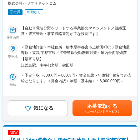
株式会社ハヤブサドットコム
8/13 (木) 17:00～20:00
■組織構成：
8/18 (火) 17:00～20:00
正社員
転勤なし
1店舗あたり店長1名、スタッフ5～15名で運営。チームワークを
8/20 (木) 17:00～20:00
重視し相談しやすい環境◎
8/25 (火) 17:00～20:00
※ご応募時、参加可能日時をお知らせください。
【自動車電装分野をリードする事業部のマネジメント／組織運
変更の範囲：会社の定める業務
営・収支管理・事業戦略策定が主な役割です】
仕事内容
■具体的には：
◇お客様対応
■業務内容
＜勤務地詳細＞本社住所：栃木県宇都宮市上横田町853 勤務地最
・新規契約・機種変更の受付および提案
子会社の株式会社ハヤブサ電装に所属する24名を統括する事業部
寄駅：東武 宇都宮線／江曽島駅受動喫煙対策：屋内全面禁煙変更
・料金プラン、楽天ポイント活用、楽天カード、各種サービスの
長候補です。自動車電装品の診断・修理・取付、EV充電器関連事
勤務地
の範囲：会社の定める事業所
【最寄り駅】
案内
業を担う中核部門で、現場と経営をつなぐ立場です。事業計画、
江曽島駅、南宇都宮駅、鶴田駅
・スマホの初期設定・データ移行サポート
収支管理、人材育成、取引先対応まで一貫して関与します。部門
・問い合わせ対応
運営の裁量を持ち、将来は経営層や新規事業にも近づけます。
＜予定年収＞600万円～800万円＜賃金形態＞年俸制年俸制での支
◇店舗運営
＜具体的な業務内容＞
給となります。＜賃金内訳＞年額（基本給）：6,000,000円～
・店舗での電話応対
・中長期計画を策定し、部門目標と月次進捗を管理
給与
8,000,000円＜月額＞500,000円～666,666円（12分割）＜昇給有
・在庫管理、売り場づくり、POP作成
・売上と利益を分析し、収支改善に向けた打ち手を立案
無＞有＜残業手当＞無＜給与補足＞管理監督者のため残業代は支
・KPI管理・数値振り返り
・メンバーの目標管理や評価、人材育成を推進
給されません。賃金はあくまでも目安の金額であり、選考を通じ
・店舗会議・研修への参加
・現場課題を吸い上げ、品質向上と業務分担の最適化を主導
て上下する可能性があります。月給(月額)は固定手当を含めた表記
応募依頼する
・キャンペーン企画など、集客に向けた取り組み
・主要取引先と情報共有し、継続受注に向けた関係を維持
気になる
です。
（エージェントサービス）
※将来的には経営判断や新規事業にも関与し、経営領域の経験も可
■キャリアパス：
能
スタッフ（R CREW）から店長を経てRSV（スーパーバイザー）
へステップアップが可能です。RSV経験後はマネジメントや本部
■組織環境
NEW
への異動の道もあり、長期的にキャリア形成ができます。まずは
配属先はサービススタッフ、技術者、事務担当を含む24名体制で
入社後1年で店長昇格を目指していただきます。