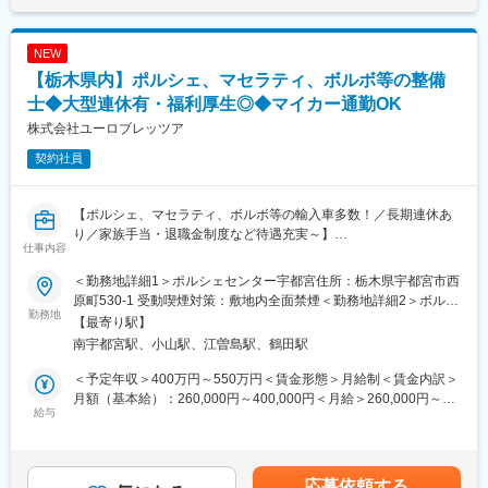
■当社について：
■組織環境
創立から20年以上、貴金属・宝飾品を全国の店舗を通じて仕入・
auショップ3店舗、32名の組織です。各店舗には店長がおり、事
買取を行い、海外のグローバルなネットワークを活かして販売活
NEW
業部長は全体の数値、育成、施策実行を見ます。既存メンバーは
動を展開しています。リサイクル地金の分野では、多くの取引先
【栃木県内】ポルシェ、マセラティ、ボルボ等の整備
チームワークを重視し、店舗間で情報を共有する文化がありま
に当社の相場情報をご利用いただくなど、業界内で広く認知され
す。少数体制のため現場の声が届きやすく、判断を運営に反映し
士◆大型連休有・福利厚生◎◆マイカー通勤OK
ています。
やすい環境です。
株式会社ユーロブレッツア
変更の範囲：会社の定める業務
契約社員
■キャリア
入社直後は店舗の運営状況、収支、KPI、店長ごとの役割を把握し
ます。1年後には年間計画と月次改善を主導し、3店舗の目標達成
【ポルシェ、マセラティ、ボルボ等の輸入車多数！／長期連休あ
を管理します。3年後には中長期計画や人員計画にも関わります。
り／家族手当・退職金制度など待遇充実～】
複数拠点の管理経験を、経営管理に近い実務へ広げられます。
仕事内容
■業務概要：
■就業環境
＜勤務地詳細1＞ポルシェセンター宇都宮住所：栃木県宇都宮市西
ポルシェ正規ディーラーメカニックスタッフとして、お客様のお
勤務地は栃木県内のauショップ3店舗が中心です。誕生日休暇や
原町530-1 受動喫煙対策：敷地内全面禁煙＜勤務地詳細2＞ボルボ
車のメンテナンス全般を行っていただきます。
勤務地
結婚記念日休暇、独自の特別休暇があります。社宅、退職金、社
カー小山住所：栃木県小山市神鳥谷283-3 受動喫煙対策：敷地内
【最寄り駅】
会保険も整い、生活面の不安を抑えられます。300以上のオンラ
全面禁煙変更の範囲：会社の定める事業所
南宇都宮駅、小山駅、江曽島駅、鶴田駅
■具体的には：
イン研修やキャリア研修を会社負担で受講できます。
◎車検
＜予定年収＞400万円～550万円＜賃金形態＞月給制＜賃金内訳＞
◎法手点検
■企業の魅力
月額（基本給）：260,000円～400,000円＜月給＞260,000円～
◎一般整備
給与
1960年創業、地域社会に60年以上向き合ってきた会社です。モバ
400,000円＜昇給有無＞有＜残業手当＞有＜給与補足＞※整備経験
◎整備車引き渡し
イル事業に加え、教育、ライフケアなど複数事業を展開していま
者の方は現在の年収を考慮の上、給与を決定します。■賞与：年2
◎整備解説
す。この会社ならではの魅力は店舗運営と事業成長を両立してい
回■決算賞与：あり ※業績による■年収例：3,200,000円円//入社1年
◎故障診断
る点です。既存事業を磨き、新規事業にも挑戦しています。
目・新卒、一般職5,000,000円円//入社3年目・26歳、一般職
応募依頼する