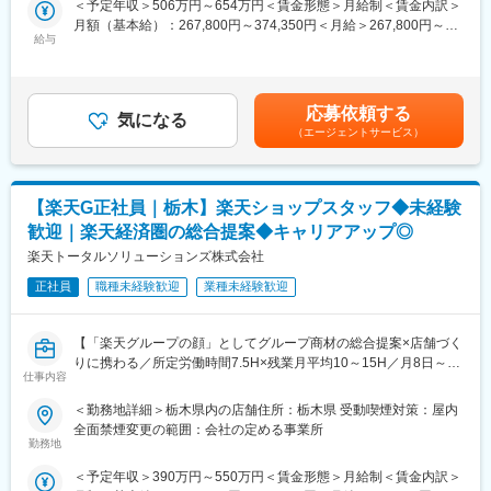
方には働ける環境です◎
＜予定年収＞506万円～654万円＜賃金形態＞月給制＜賃金内訳＞
ンです。
月額（基本給）：267,800円～374,350円＜月給＞267,800円～
■会社の特長：
給与
374,350円＜昇給有無＞有＜残業手当＞有＜給与補足＞※賞与年2
■具体的には：
北関東最大のセルフスタンドの集客を生かし、車検、一般修理は
回※別途インセンティブ支給あり賃金はあくまでも目安の金額であ
◇お客様対応
もちろんの事、お客様のカーライフに安心、信頼をご提供してい
り、選考を通じて上下する可能性があります。月給(月額)は固定手
・新規契約・機種変更の受付および提案
ます。
当を含めた表記です。
・料金プラン、楽天ポイント活用、楽天カード、各種サービス案
応募依頼する
気になる
内
（エージェントサービス）
■当社について：
・スマホ初期設定・データ移行サポート
当社は1965年7月に設立し、今年で設立60年となる老舗企業で
・問い合わせ対応
す。
高い技術力と最新の検査機器類を使用した自動車の整備、プライ
【楽天G正社員｜栃木】楽天ショップスタッフ◆未経験
◇店舗運営
ベートブランド化によるガソリンの安価供給など、自動車に関す
・シフト管理、教育、評価
歓迎｜楽天経済圏の総合提案◆キャリアアップ◎
るサービスを提供する「プライム事業部」の他に、IT関連のサー
・店舗での電話応対
楽天トータルソリューションズ株式会社
ビスを提供する「アビトス事業部」を新たに設けるに至りまし
・在庫管理、売り場づくり、POP作成
た。一見すると全く違う事業のため、普段は水平に展開している
・KPI管理・数値振り返り
正社員
職種未経験歓迎
業種未経験歓迎
ように見えます。しかしその一方、双方の事業を交差させること
・店舗会議・研修への参加
によって、今までに類のない新しいサービスの提供に取り組んで
・キャンペーン企画などの集客施策
おります。
【「楽天グループの顔」としてグループ商材の総合提案×店舗づく
りに携わる／所定労働時間7.5H×残業月平均10～15H／月8日～休
■教育体制：
変更の範囲：会社の定める業務
仕事内容
み】
入社後1ヶ月は店舗で実践研修を実施。サービス知識・業務の流れ
楽天モバイルショップに来店されるお客様へ、スマートフォン・
を基礎から学べ、楽天グループ共通のeラーニングでビジネススキ
＜勤務地詳細＞栃木県内の店舗住所：栃木県 受動喫煙対策：屋内
料金プラン・楽天カード・楽天市場・楽天ポイントなど、楽天経
ル習得も可能です。
全面禁煙変更の範囲：会社の定める事業所
済圏の幅広いサービスを総合的にご提案します。
勤務地
単なる携帯販売ではなく、楽天グループ唯一の対面チャネルとし
■このポジションの魅力：
＜予定年収＞390万円～550万円＜賃金形態＞月給制＜賃金内訳＞
て、お客様の生活をより豊かにするトータルサポートを行うポジ
◇業界未経験でも成長しやすい環境