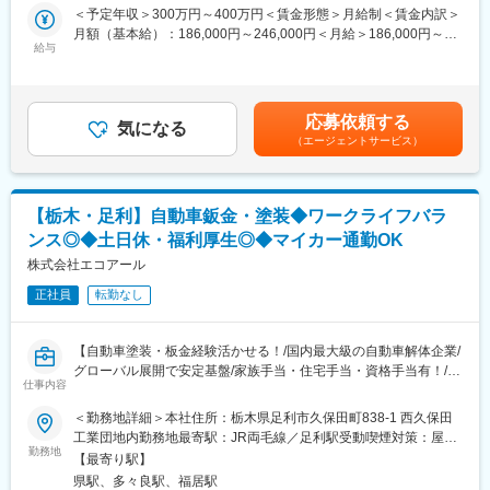
＜予定年収＞300万円～400万円＜賃金形態＞月給制＜賃金内訳＞
う会社です。車の買取り・解体・再生・再利用化・販売までワン
■具体的には：
月額（基本給）：186,000円～246,000円＜月給＞186,000円～
ストップで対応しているため、顧客から評価を頂いております。
使用済み自動車や中古車から基準に沿って再利用可能な部品を取
給与
246,000円＜昇給有無＞有＜残業手当＞有＜給与補足＞※年収は年
車関連の福利厚生も充実しており、社内のガソリン給油ステーシ
外します。
齢や経歴、資格等により決定いたします。■昇給：年1回（4月）■
ョンを安価で利用できる他、自動車部品の購入、タイヤ交換、オ
取外した部品は、商品化をするため、チェックや洗浄を行いま
賞与：年2回（7月、12月）【収入例】・月収23万円（入社1年目
イル交換、車検整備など、社割価格で利用可能です。
す。
／20代／未経験者）・月収25万円（入社1年目／30代／経験者）
応募依頼する
国内･海外に幅広く販売しているため、ミスが起きないよう部品の
気になる
賃金はあくまでも目安の金額であり、選考を通じて上下する可能
（エージェントサービス）
管理や積込作業はチームで行っています。
性があります。月給(月額)は固定手当を含めた表記です。
※重量物の取り扱いはありません。
変更の範囲：会社の定める業務
■入社後の流れ：
【栃木・足利】自動車鈑金・塗装◆ワークライフバラ
まずは先輩社員の指示のもと作業を行い、徐々に業務に慣れてい
ンス◎◆土日休・福利厚生◎◆マイカー通勤OK
きます。
株式会社エコアール
■働く魅力：
正社員
転勤なし
【安定基盤あり、業績も好調】
国内最大級の自動車解体企業として年間2万6,000台の解体を行っ
ています。
【自動車塗装・板金経験活かせる！/国内最大級の自動車解体企業/
また世界50カ国に販売ネットワークを持ちグローバル展開でも実
グローバル展開で安定基盤/家族手当・住宅手当・資格手当有！/転
績を伸ばしているので日本国内・海外での為替変動による業績変
仕事内容
勤なし】
動にも影響を受けづらい環境です。
＜勤務地詳細＞本社住所：栃木県足利市久保田町838-1 西久保田
【福利厚生充実】
■業務概要：
工業団地内勤務地最寄駅：JR両毛線／足利駅受動喫煙対策：屋内
土日休み・家族手当・住宅手当や資格手当なども完備しており、
国内最大級の自動車解体企業の当社では、事業強化･高まるニーズ
勤務地
喫煙可能場所あり変更の範囲：無
ガソリン代の社員価格等生活に直結する福利厚生も整っておりま
【最寄り駅】
に応えるために新規スタッフを募集しています。
す。
県駅、多々良駅、福居駅
一般ユーザー、契約会社、自動車メーカー様より依頼された乗用