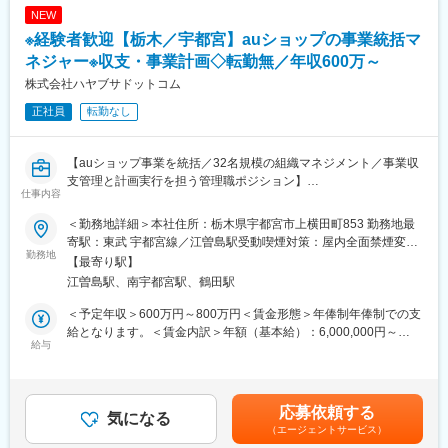
へステップアップが可能です。RSV経験後はマネジメントや本部
員も◎
NEW
への異動の道もあり、長期的にキャリア形成ができます。まずは
コミュニケーション力が欠かせないお仕事です。
※経験者歓迎【栃木／宇都宮】auショップの事業統括マ
入社後1年で店長昇格を目指していただきます。
＜店頭買取＞
お客様が店頭へお持ち込みいただく、または郵送でお送りいただ
ネジャー※収支・事業計画◇転勤無／年収600万～
■組織構成：
く商材を、種類別（24金/18金等）に仕分けし、重量測定および真
株式会社ハヤブサドットコム
1店舗あたり店長1名、スタッフ5～15名で運営。チームワークを
贋判定を行ったうえで買取金額を決定、お振込み等の対応まで一
重視し相談しやすい環境◎
正社員
転勤なし
貫して担当していただきます。
また、外回営業のサポートもお願いしており、買取に慣れてきた
変更の範囲：会社の定める業務
ら支店を運営する様々な業務をお任せしていきます。
【auショップ事業を統括／32名規模の組織マネジメント／事業収
職位や年齢に関わらず個人裁量の大きい業務です。
支管理と計画実行を担う管理職ポジション】
仕事内容
■買取営業の魅力：
■業務内容
◎買取事業においては、査定力が何よりも重要です◎
＜勤務地詳細＞本社住所：栃木県宇都宮市上横田町853 勤務地最
auショップ事業部長として、栃木県内3店舗、32名の組織を統括
お客さまの大事な品を適正かつ高額で買取を行うために、当社は
寄駅：東武 宇都宮線／江曽島駅受動喫煙対策：屋内全面禁煙変更
します。店長を通じて現場を動かし、収支やKPIを見ながら事業計
勤務地
努力を惜しみません。
の範囲：会社の定める事業所
【最寄り駅】
画の実行に関わります。現場管理に留まらず、取引先連携や改善
（1）適正な査定を行うための 充実した社内研修
江曽島駅、南宇都宮駅、鶴田駅
判断まで担う立場です。経営に近い視点で、事業責任者の経験を
ご入社後1ヶ月は各支店にて商品を実際に触れながら商材や査定に
広げられます。
ついて学んで頂きます。
＜予定年収＞600万円～800万円＜賃金形態＞年俸制年俸制での支
＜具体的な業務内容＞
その後、先輩社員と共にお客様のもとに伺い、買取について学ぶ
給となります。＜賃金内訳＞年額（基本給）：6,000,000円～
・auショップ3店舗の売上進捗を確認し、事業目標の達成を推進
給与
ことができます。
8,000,000円＜月額＞500,000円～666,666円（12分割）＜昇給有
・店長やスタッフの評価面談を行い、育成方針と配置を管理
（2）日々買取をする多くの商品を実際に見て学ぶことができる
無＞有＜残業手当＞無＜給与補足＞年俸制年収600万円から800万
・月次収支とKPIを分析し、店舗別の課題と改善策を整理
当社では貴金属からジュエリー・時計まで多品種に渡り多くの実
円の範囲で支給されます。賃金はあくまでも目安の金額であり、
・年次、月次の事業計画を作成し、実績との差異を確認
物をご覧頂けることで、買取にご興味のある方はすぐに覚えて頂
選考を通じて上下する可能性があります。月給(月額)は固定手当を
応募依頼する
・KDDIと情報共有し、店舗運営体制を強化
気になる
けます。
含めた表記です。
（エージェントサービス）
※将来的にはグループ経営管理にも関与し、幹部領域の経験も可能