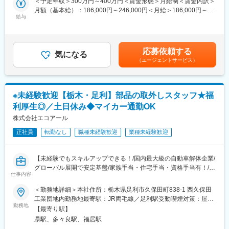
＜予定年収＞300万円～400万円＜賃金形態＞月給制＜賃金内訳＞
すい環境です。そのため、未経験からでも短期間で成長しやす
月額（基本給）：186,000円～246,000円＜月給＞186,000円～
く、早期に独り立ちが可能です。
■具体的には：
給与
246,000円＜昇給有無＞有＜残業手当＞有＜給与補足＞※年収は年
◇事業づくりに携われるやりがい
重機を使用して、中古車からパーツを取り外すお仕事です。
齢や経歴、資格等により決定いたします。■昇給：年1回（4月）■
後発キャリアだからこそ柔軟で風通しがよく、改善提案や企画が
1台の解体時間は約60分、その多くは重機での取外し作業です。
賞与：年2回（7月、12月）【収入例】・月収23万円（入社1年目
店舗運営に活かされやすい文化があります。
鉄･銅･プラスチックなど素材に合わせてリサイクルされるため、
／20代／未経験者）・月収25万円（入社1年目／30代／経験者）
応募依頼する
細かく取外しを行います。
気になる
賃金はあくまでも目安の金額であり、選考を通じて上下する可能
（エージェントサービス）
■キャリアパス：
性があります。月給(月額)は固定手当を含めた表記です。
スタッフ（R CREW）としてご活躍いただいたのち、約1年で店長
■入社後の流れ：
昇格を目指していただきます。その後はスーパーバイザー
まずは先輩社員の指示のもと作業を行い、徐々に業務に慣れてい
（RSV）やマネージャーなど、より広い領域で活躍いただけるキ
きます。
※未経験歓迎【栃木・足利】部品の取外しスタッフ★福
ャリアがあります。
利厚生◎／土日休み◆マイカー通勤OK
■働く魅力：
■組織構成：
【安定基盤あり、業績も好調】
株式会社エコアール
1店舗あたり店長1名、スタッフ5～15名で運営。チームワークを
国内最大級の自動車解体企業として年間2万6,000台の解体を行っ
正社員
転勤なし
職種未経験歓迎
業種未経験歓迎
重視し、相談しやすく協力し合える職場環境です。
ています。
また世界50カ国に販売ネットワークを持ちグローバル展開でも実
■当社について：
績を伸ばしているので日本国内・海外での為替変動による業績変
【未経験でもスキルアップできる！/国内最大級の自動車解体企業/
当社は2023年2月に設立された楽天グループ100％出資の新会社
動にも影響を受けづらい環境です。
グローバル展開で安定基盤/家族手当・住宅手当・資格手当有！/転
で、事業運営に必要な企画、立ち上げ、コンサルティング、オペ
【福利厚生充実】
仕事内容
勤なし】
レーション管理、システム・インフラ整備までを一括して提供し
土日休み・家族手当・住宅手当や資格手当なども完備しており、
ています。
＜勤務地詳細＞本社住所：栃木県足利市久保田町838-1 西久保田
ガソリン代の社員価格等生活に直結する福利厚生も整っておりま
■採用背景：
工業団地内勤務地最寄駅：JR両毛線／足利駅受動喫煙対策：屋内
す。
国内最大級の自動車解体企業の当社では、事業強化･高まるニーズ
勤務地
変更の範囲：会社の定める業務
喫煙可能場所あり変更の範囲：無
【最寄り駅】
に応えるために新規スタッフを募集しています
■当社について：
県駅、多々良駅、福居駅
【変更の範囲：無】
車検整備指定工場、鈑金工場も併設しており、車の事は全てを扱