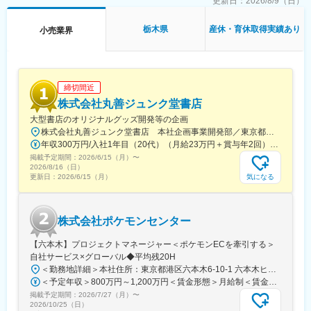
更新日：
2026/8/9（日）
■魅力
・未経験からスタンダード上場の安定基盤の当社の正社員として
栃木県
産休・育休取得実績あり
小売業界
長期就業が叶います！
・社割などバイク好きの方に嬉しい福利厚生はもちろん、独自休
暇や諸手当など福利厚生も充実◎
■働き方
締切間近
・月10日休み／年休120日でライフワークバランス◎
株式会社丸善ジュンク堂書店
Ｌ月5回、曜日固定の店休日あり※商業施設を除く
大型書店のオリジナルグッズ開発等の企画
Ｌ4連休の取得実績あり／平均有給休暇取得日数13.5日
株式会社丸善ジュンク堂書店 本社企画事業開発部／東京都中央区新川1-28-23 東京ダイヤビルディング5号館9階★東京メトロ「茅場町駅」徒歩8分★JR・東京メトロ「八丁堀駅」（B4出口）徒歩5分
・転居を伴う転勤は本人の同意なしでございません。
年収300万円/入社1年目（20代）（月給23万円＋賞与年2回） 年収390万円/入社5年目（30代）（月給30万円＋賞与年2回）
・長期就業◎：育休産休取得率100％、時短勤務100％
掲載予定期間：
2026/6/15（月）
〜
2026/8/16（日）
■キャリアパス：
気になる
更新日：
2026/6/15（月）
店長やエリアマネージャーといったマネジメントの道、買取・販
売のエキスパート、本社職へのキャリアチェンジ（過去実績あ
り）など多彩なキャリアを目指せます。
株式会社ポケモンセンター
同社内はもちろん子会社も複数あり、ブランド買取、ハウスクリ
ーニング事業なども展開しており幅広いキャリアパスがございま
【六本木】プロジェクトマネージャー＜ポケモンECを牽引する＞
す。
自社サービス×グローバル◆平均残20H
＜勤務地詳細＞本社住所：東京都港区六本木6-10-1 六本木ヒルズ森タワー47F受動喫煙対策：屋内全面禁煙変更の範囲：会社の定める事業所（リモートワーク含む）
変更の範囲：会社の定める業務
＜予定年収＞800万円～1,200万円＜賃金形態＞月給制＜賃金内訳＞月額（基本給）：598,822円～837,000円固定残業手当/月：109,011円～163,480円（固定残業時間25時間0分/月）超過した時間外労働の残業手当は追加支給＜月給＞707,833円～1,000,480円（一律手当を含む）＜昇給有無＞有＜残業手当＞有賃金はあくまでも目安の金額であり、選考を通じて上下する可能性があります。月給(月額)は固定手当を含めた表記です。
掲載予定期間：
2026/7/27（月）
〜
2026/10/25（日）