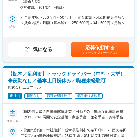
事業所敷地内禁煙、就業時間内禁煙）変更の範囲：会社の定める
動にも影響を受けづらい環境です。
【最寄り駅】
リアを比較し、最適なご提案が可能です。
事業所
【福利厚生充実】
佐野市駅、佐野駅、田島駅
土日休み・家族手当・住宅手当や資格手当なども完備しており、
■仕事内容
＜予定年収＞356万円～507万円＜賃金形態＞月給制補足事項なし
ガソリン代の社員価格等生活に直結する福利厚生も整っておりま
・店舗接客
＜賃金内訳＞月額（基本給）：250,500円～341,500円＜月給＞
す。
・携帯電話販売
給与
250,500円～341,500円＜昇給有無＞有＜残業手当＞有＜給与補足
・イベント企画・演出
＞■残業：月5.2時間程度※固定残業はありません。時間外労働が発
■当社について：
・店舗運営（在庫管理、商品発注、シフト作成、教育指導、店舗
生した場合は、残業手当を全額支給します。■昇給：年1回（4
車検整備指定工場、鈑金工場も併設しており、車の事は全てを扱
レイアウト改善など）
月）■賞与：年3回（5月・7月・12月）※5月支給分は業績により変
う会社です。車の買取り・解体・再生・再利用化・販売までワン
応募依頼する
気になる
動あり賃金はあくまでも目安の金額であり、選考を通じて上下す
ストップで対応しているため、顧客から評価を頂いております。
（エージェントサービス）
■キャリアパスの事例
る可能性があります。月給(月額)は固定手当を含めた表記です。
車関連の福利厚生も充実しており、社内のガソリン給油ステーシ
担当→ショップ店長→エリアマネージャーのキャリアがございま
ョンを安価で利用できる他、自動車部品の購入、タイヤ交換、オ
す。
イル交換、車検整備など、社割価格で利用可能です。
エリアマネージャーからは、商品部バイヤー、商品企画、営業推
【栃木／足利市】トラックドライバー（中型・大型）
進、販促、人事のほか、千葉幕張の本部へ異動し、販売戦略や事
◆夜勤なし／基本土日祝休み／職種未経験可
業運営などにステップアップするキャリアもあります。
株式会社エコアール
変更の範囲：会社の定める業務
担当からショップ店長への登用は、携帯経験者であれば最短半年
正社員
転勤なし
職種未経験歓迎
業種未経験歓迎
で登用事例があります。
携帯販売経験なく、店長マネジメント経験者であれば、最短1年で
の登用事例があります。
【国内最大級の自動車解体企業／日勤のみ・無理な配車計画無し
エリアマネージャーへの登用は携帯販売経験かつ店長マネジメン
／グローバル展開で安定基盤・家族手当・住宅手当・資格手当有
ト経験があれば、最短1年での登用事例があります。
仕事内容
／転勤なし】
＜勤務地詳細＞本社住所：栃木県足利市久保田町838-1 西久保田
契約数や売上といった成果だけでなく、部下の育成とチームでの
■業務内容：
工業団地内勤務地最寄駅：JR両毛線／足利駅受動喫煙対策：屋内
取り組み、お客さま満足や接客品質も評価対象となります。