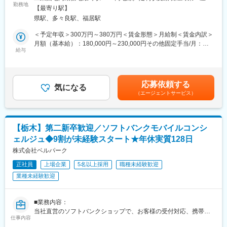
使用済み自動車や中古車の引き取り、配送計画に基づいた運搬を
勤務地
喫煙可能場所あり変更の範囲：無
数字を追いながらも、長期的に信頼関係を築くことが求められま
【最寄り駅】
ご担当いただきます。※不動車はクレーンを使用します。
す。
県駅、多々良駅、福居駅
■詳細：
＜予定年収＞300万円～380万円＜賃金形態＞月給制＜賃金内訳＞
■店舗構成
＜運搬車輛＞大型トラック、トレーラー
月額（基本給）：180,000円～230,000円その他固定手当/月：
各店舗に4～6名のスタッフが在籍し、常時2～3名のスタッフが勤
＜引き取り先＞片道～100km内が中心…自動車販売店／修理、鈑
給与
6,000円固定残業手当/月：31,208円～39,597円（固定残業時間20
務しています。
金、塗装業／個人宅など
時間0分/月）超過した時間外労働の残業手当は追加支給＜月給＞
携帯販売の経験者はもちろん、アパレル・飲食など異業種出身の
217,208円～275,597円（一律手当を含む）＜昇給有無＞有＜残業
スタッフも多数。
■働く魅力：
手当＞有＜給与補足＞■昇給：年1回（4月）■賞与：年2回（7月、
年齢層も幅広く、女性リーダーも活躍しています。
応募依頼する
＜ワークライフバランスの充実を求めるトラックドライバーが多
気になる
12月）賃金はあくまでも目安の金額であり、選考を通じて上下す
スタッフ同士で競い合うのではなく、助け合い協力しながら働く
（エージェントサービス）
く在籍＞
る可能性があります。月給(月額)は固定手当を含めた表記です。
風土です。
◎ガソリン給油社割など、福利厚生充実しています。
◎日勤制（夜間勤務無し）、交代勤務無し、長距離無し、待機時
■研修
間無しで働きやすい環境です。（繁忙期でも）無理な配車計画
グループ研修（理念・コンプライアンス等）後、OJT／OFF-JTで
【栃木】第二新卒歓迎／ソフトバンクモバイルコンシ
や、深夜までの残業もありません。
3か月間、販売・事務スキルを習得します。
ェルジュ◆9割が未経験スタート★年休実質128日
◎月1～2回の土曜出勤以外は土日休みです。
株式会社ベルパーク
■組織構成：
変更の範囲：会社の定める業務
正社員
上場企業
5名以上採用
職種未経験歓迎
ドライバー、自動車ディーラー、レッカー、大手中古車販売店、
業種未経験歓迎
鈑金・塗装、電気工事、製造、公務員など、様々なバックグラウ
ンドを持つメンバー16名が活躍中です。
■業務内容：
■当社について：
当社直営のソフトバンクショップで、お客様の受付対応、携帯電
車検整備指定工場、鈑金工場も併設しており、車の事は全てを扱
仕事内容
話やスマートフォンのサービスや商品案内といった仕事をお任せ
う会社です。車の買取り・解体・再生・再利用化・販売までワン