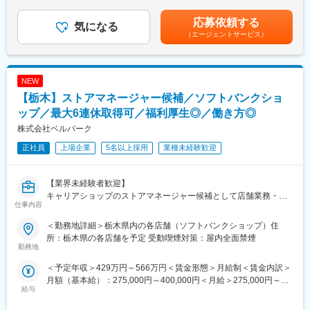
■当社について
当(月22,000円～)・専門職手当(最大25,000円/月)賃金はあくまで
〇テレワーク時に活用されるオンラインツール
群馬と栃木で輸入車を販売しております。取扱の自動車ブランド
も目安の金額であり、選考を通じて上下する可能性があります。
応募依頼する
〇配膳やお掃除ロボットなど
気になる
は、ポルシェ、マセラティ、ボルボ、フィアット、アバルト、ア
月給(月額)は固定手当を含めた表記です。
（エージェントサービス）
その他数10件以上の商材があります！
ルファロメオの６ブランドです。輸入車販売事業以外にも保険事
業やレストラン事業も取扱しております。
上記の商材を、定期的に訪問する企業様からニーズを頂き対応し
たり、新規のお客様への提案を行ったりしていきます。
NEW
変更の範囲：会社の定める業務
【栃木】ストアマネージャー候補／ソフトバンクショ
【1日の仕事の流れ】
朝礼・営業準備→営業(5-7社程度)→日報作成、翌日準備
ップ／最大6連休取得可／福利厚生◎／働き方◎
クライアントは一人当たり約50社になり、車で移動しながらお客
株式会社ベルパーク
様先を周っていきます。
正社員
上場企業
5名以上採用
業種未経験歓迎
また、場合によっては機種の納品や設定のサポート、見積書の作
成も行います。
営業エリアは県内が中心となり、県外への出張はほぼありませ
【業界未経験者歓迎】
ん。社用車で直行直帰をする場合もございます。
キャリアショップのストアマネージャー候補として店舗業務・マ
※訪問が少ない日はフォローの連絡や翌日以降の営業準備を行って
仕事内容
ネジメント全般をお任せ♪
います。
■職務内容：
＜勤務地詳細＞栃木県内の各店舗（ソフトバンクショップ）住
ソフトバンクショップのストアマネージャー候補として、雇入れ
【魅力】
所：栃木県の各店舗を予定 受動喫煙対策：屋内全面禁煙
直後はキャリアショップのマネージャー候補として、店舗業務や
勤務地
〇ノルマや厳しい目標設定無し！
店舗マネジメントをお任せ致します。入社後まずはクルーを経
当社は無理な販売をさせない方針です。
＜予定年収＞429万円～566万円＜賃金形態＞月給制＜賃金内訳＞
験。接客業務／カウンター業務／店舗業務などの業務をお任せ
お客様にも長く使っていただく商品が故に、しっかり提案＆納得
月額（基本給）：275,000円～400,000円＜月給＞275,000円～
し、業務に慣れていただきます。入社半年～１年半を目処に経験
いただく必要があるため、厳しいノルマはございません！
給与
400,000円＜昇給有無＞有＜残業手当＞有＜給与補足＞※ソフトバ
を積んだ後は、副店長・店長として店舗運営をお任せします。
ンク認定資格を取得すると資格手当が追加支給されます。※上記月
具体的には…