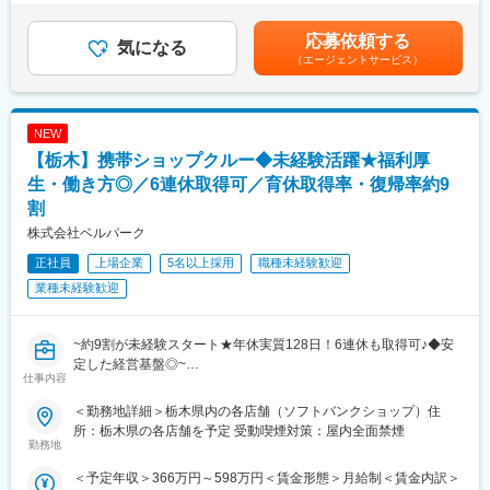
〇未経験でも安心の研修・フォロー体制！
収・年収は時間外勤務手当を月30時間想定として加えた金額で
・スタッフの育成
当社には未経験から一緒に成長していける環境があります。
す。賞与：年2回（6・12月）・昇給：年1回賞与とは別にインセ
・シフト管理
応募依頼する
これまで入社された社員も業界・営業職どちらも未経験の方が数
気になる
ンティブや特別賞与も支給実績あり（2025年は30万円の追加支給
・売上管理
多く入社しています。
（エージェントサービス）
を実施）賃金はあくまでも目安の金額であり、選考を通じて上下
・商品管理
＜入社→座学研修→先輩社員との同行→独り立ち（1年程度）＞
する可能性があります。月給(月額)は固定手当を含めた表記です。
・販売促進
・広告宣伝の企画立案
〇年休120日、土日祝中心のお休み！
NEW
など
月9～10日の休日形態ですが、営業部は基本的に土日祝を中心に
■配属先の編成：
【栃木】携帯ショップクルー◆未経験活躍★福利厚
休日を取得しています。残業も10H程度とワークライフバランス
★20代・30代中心に活躍中！
も良い環境です。
生・働き方◎／6連休取得可／育休取得率・復帰率約9
若手を中心に、男女ともにバランス良く活躍しています。
※祝日は有給を充てての休日※
割
先輩が後輩を教育する風土が根付いており、「初めはわからない
株式会社ベルパーク
ことだらけで当然」というスタンスでフォローしているので、新
変更の範囲：会社の定める業務
しい方もなじみやすいはず！
正社員
上場企業
5名以上採用
職種未経験歓迎
■仕事の魅力：
業種未経験歓迎
★店舗ごとに裁量があり、店長の判断で店舗運営を行えるのが特
徴です。例えば催事やショッピングモールのイベントに参加して
くじ引きキャンペーンを行ったり、折込チラシの配布を決定する
~約9割が未経験スタート★年休実質128日！6連休も取得可♪◆安
のも店長の発案によるもの。自分のアイディアが売上につながり
定した経営基盤◎~
ます。
仕事内容
★満足の待遇
■職務内容
給与例：
＜勤務地詳細＞栃木県内の各店舗（ソフトバンクショップ）住
当社直営のソフトバンクショップで、お客様の受付対応、携帯電
店舗責任者：年収550万円／マネージャー：年収700万円／課長：
所：栃木県の各店舗を予定 受動喫煙対策：屋内全面禁煙
話やスマートフォンのサービスや商品案内といった仕事をお任せ
勤務地
年収800万円
します。
＜ 社員の年収例 ＞
＜予定年収＞366万円～598万円＜賃金形態＞月給制＜賃金内訳＞
※チームでコミュニケーションを取りながら仕事に取り組んで頂き
年収643万円（月給41万円＋賞与2回／29歳 店長職 経験2年）