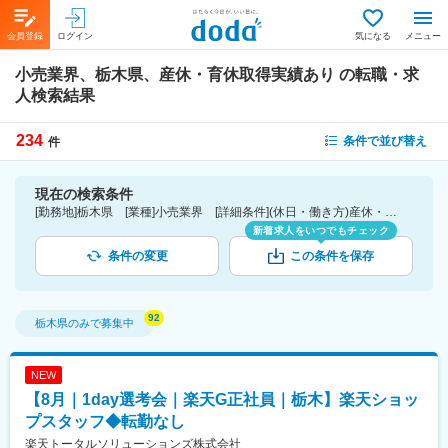
会員登録
ログイン
気になる
メニュー
小売業界、栃木県、産休・育休取得実績あり
の転職・求
人検索結果
234
条件で並び替え
件
現在の検索条件
[勤務地]栃木県 [業種]小売業界 [詳細条件](休日・働き方)産休・育休取得実績あり
新着求人をいつでもチェック
条件の変更
この条件を保存
栃木県
のみで募集中
NEW
【8月｜1day選考会｜楽天G正社員｜栃木】楽天ショッ
プスタッフ◆転勤なし
楽天トータルソリューションズ株式会社