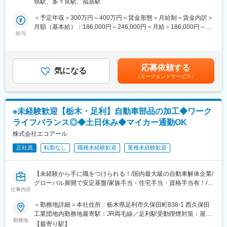
土日休み・家族手当・住宅手当や資格手当なども完備しており、
県駅、多々良駅、福居駅
ガソリン代の社員価格等生活に直結する福利厚生も整っておりま
■具体的には：
＜予定年収＞300万円～400万円＜賃金形態＞月給制＜賃金内訳＞
す。
・指定工場での車検整備
月額（基本給）：186,000円～246,000円＜月給＞186,000円～
・修理
給与
246,000円＜昇給有無＞有＜残業手当＞有＜給与補足＞※年収は年
■当社について：
・タイヤ交換
齢や経歴、資格等により決定いたします。■昇給：年1回（4月）■
車検整備指定工場、鈑金工場も併設しており、車の事は全てを扱
・受付業務
賞与：年2回（7月、12月）【収入例】・月収26万円（1年目／30
う会社です。車の買取り・解体・再生・再利用化・販売までワン
※多数のメーカーの車に触れられますので幅広い知識を身に付ける
代／2級整備士）自動車検査員あり／平均残業代含む／当社規程手
ストップで対応しているため、顧客から評価を頂いております。
応募依頼する
ことができます。
気になる
当含む賃金はあくまでも目安の金額であり、選考を通じて上下す
車関連の福利厚生も充実しており、社内のガソリン給油ステーシ
（エージェントサービス）
※年に数台、バス架装業務も行います。
る可能性があります。月給(月額)は固定手当を含めた表記です。
ョンを安価で利用できる他、自動車部品の購入、タイヤ交換、オ
イル交換、車検整備など、社割価格で利用可能です。
■組織構成：
・総勢20名の男女スタッフが活躍中
※未経験歓迎【栃木・足利】自動車部品の加工◆ワーク
（整備士資格者12名、検査員4名他）
変更の範囲：会社の定める業務
ライフバランス◎◆土日休み◆マイカー通勤OK
■入社後の流れ：
株式会社エコアール
・まずは先輩社員の指示のもと作業を行い、徐々に業務に慣れて
正社員
転勤なし
職種未経験歓迎
業種未経験歓迎
いきます。
その後独り立ちいただき、活躍いただけるようサポートいたしま
す。
【未経験から手に職をつけられる！/国内最大級の自動車解体企業/
グローバル展開で安定基盤/家族手当・住宅手当・資格手当有！/転
■働く魅力：
仕事内容
勤なし】
【安定基盤あり、業績も好調】
＜勤務地詳細＞本社住所：栃木県足利市久保田町838-1 西久保田
国内最大級の自動車解体企業として年間2万6,000台の解体を行っ
■業務概要：
工業団地内勤務地最寄駅：JR両毛線／足利駅受動喫煙対策：屋内
ています。
国内最大級の自動車解体企業の当社では、事業強化･高まるニーズ
勤務地
喫煙可能場所あり変更の範囲：無
また世界50カ国に販売ネットワークを持ちグローバル展開でも実
【最寄り駅】