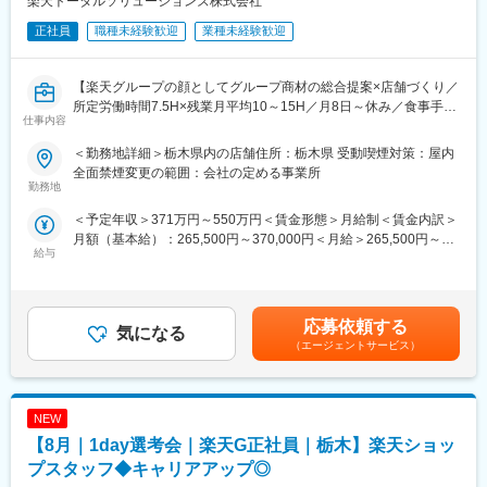
楽天トータルソリューションズ株式会社
8/13 (木) 17:00～20:00
8/18 (火) 17:00～20:00
正社員
職種未経験歓迎
業種未経験歓迎
8/20 (木) 17:00～20:00
8/25 (火) 17:00～20:00
※ご応募時、参加可能日時をお知らせください。
【楽天グループの顔としてグループ商材の総合提案×店舗づくり／
所定労働時間7.5H×残業月平均10～15H／月8日～休み／食事手当
仕事内容
■具体的には：
あり】
◇お客様対応
楽天モバイルショップに来店されるお客様へ、スマートフォン・
＜勤務地詳細＞栃木県内の店舗住所：栃木県 受動喫煙対策：屋内
・新規契約・機種変更の受付および提案
料金プラン・楽天カード・楽天市場・楽天ポイントなど、楽天経
全面禁煙変更の範囲：会社の定める事業所
・料金プラン、楽天ポイント活用、楽天カード、各種サービスの
済圏の幅広いサービスを総合的にご提案します。単なる携帯販売
勤務地
案内
ではなく、楽天グループ唯一の対面チャネルとして、お客様の生
＜予定年収＞371万円～550万円＜賃金形態＞月給制＜賃金内訳＞
・スマホの初期設定・データ移行サポート
活をより豊かにするトータルサポートを行うポジションです。
月額（基本給）：265,500円～370,000円＜月給＞265,500円～
・問い合わせ対応
給与
370,000円＜昇給有無＞有＜残業手当＞有＜給与補足＞※賞与年2
◇店舗運営
【今回の選考会の特徴】
回※その他手当：食事手当※別途インセンティブ支給あり賃金はあ
・店舗での電話応対
・最短1日で内々定も可能！
くまでも目安の金額であり、選考を通じて上下する可能性があり
・在庫管理、売り場づくり、POP作成
・Web開催のため、全国どこからでも参加可能
ます。月給(月額)は固定手当を含めた表記です。
・KPI管理・数値振り返り
・未経験の方も歓迎！充実した研修制度あり
応募依頼する
気になる
・店舗会議・研修への参加
（エージェントサービス）
・キャンペーン企画など、集客に向けた取り組み
【選考会の概要】
・形式： Web開催（事前に企業セミナー動画をご視聴いただきま
■キャリアパス：
す）
スタッフ（R CREW）から店長を経てRSV（スーパーバイザー）
NEW
・内容： 面接（25分×2回 現場面接/HR面接）
へステップアップが可能です。RSV経験後はマネジメントや本部
【8月｜1day選考会｜楽天G正社員｜栃木】楽天ショッ
への異動の道もあり、長期的にキャリア形成ができます。まずは
【開催日時】
プスタッフ◆キャリアアップ◎
入社後1年で店長昇格を目指していただきます。
8/6 (木) 17:00～20:00