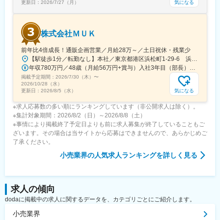
気になる
更新日：
2026/7/27（月）
株式会社ＭＵＫ
前年比4倍成長！通販企画営業／月給28万～／土日祝休・残業少
【駅徒歩1分／転勤なし】本社／東京都港区浜松町1-29-6 浜松町セントラルビル2階＜アクセス＞・都営地下鉄都営浅草線「大門駅」より徒歩1分・JR山手線「浜松町駅」より徒歩2分※受動喫煙対策：屋内禁煙
年収780万円／48歳（月給56万円+賞与）入社3年目（部長） 年収525万円／28歳（月給37.5万円+賞与）入社3年目（課長）
掲載予定期間：
2026/7/30（木）
〜
2026/10/28（水）
気になる
更新日：
2026/8/5（水）
※求人応募数の多い順にランキングしています（非公開求人は除く）。
※集計対象期間：2026/8/2（日）～2026/8/8（土）
※事情により掲載終了予定日よりも前に求人募集が終了していることもご
ざいます。その場合は当サイトから応募はできませんので、あらかじめご
了承ください。
小売業界
の人気求人ランキングを詳しく見る
求人の傾向
dodaに掲載中の求人に関するデータを、カテゴリごとにご紹介します。
小売業界