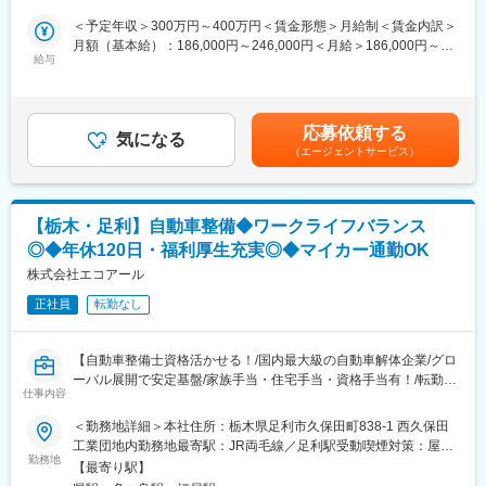
車や大型・小型バスの鈑金塗装、仕上げを行うお仕事です。
＜予定年収＞300万円～400万円＜賃金形態＞月給制＜賃金内訳＞
■当社について：
月額（基本給）：186,000円～246,000円＜月給＞186,000円～
車検整備指定工場、鈑金工場も併設しており、車の事は全てを扱
■具体的には…
給与
246,000円＜昇給有無＞有＜残業手当＞有＜給与補足＞※年収は年
う会社です。車の買取り・解体・再生・再利用化・販売までワン
・中古車仕上げ全般
齢や経歴、資格等により決定いたします。■昇給：年1回（4月）■
ストップで対応しているため、顧客から評価を頂いております。
・特殊車両の塗装
賞与：年2回（7月、12月）賃金はあくまでも目安の金額であり、
車関連の福利厚生も充実しており、社内のガソリン給油ステーシ
・バス（大型小型）塗装・架装
選考を通じて上下する可能性があります。月給(月額)は固定手当を
ョンを安価で利用できる他、自動車部品の購入、タイヤ交換、オ
応募依頼する
・事故車リペア
気になる
含めた表記です。
イル交換、車検整備など、社割価格で利用可能です。
（エージェントサービス）
■入社後の流れ：
変更の範囲：会社の定める業務
まずは先輩社員の指示のもと作業を行い、徐々に業務に慣れてい
きます。
【栃木・足利】自動車整備◆ワークライフバランス
◎◆年休120日・福利厚生充実◎◆マイカー通勤OK
■組織構成：
現在6名のスタッフが活躍中です。幅広い年齢層の方が活躍してお
株式会社エコアール
ります。
正社員
転勤なし
■働く魅力：
【安定基盤あり、業績も好調】
【自動車整備士資格活かせる！/国内最大級の自動車解体企業/グロ
国内最大級の自動車解体企業として年間2万6,000台の解体を行っ
ーバル展開で安定基盤/家族手当・住宅手当・資格手当有！/転勤な
ています。
仕事内容
し】
また世界50カ国に販売ネットワークを持ちグローバル展開でも実
＜勤務地詳細＞本社住所：栃木県足利市久保田町838-1 西久保田
績を伸ばしているので日本国内・海外での為替変動による業績変
■採用背景：
工業団地内勤務地最寄駅：JR両毛線／足利駅受動喫煙対策：屋内
動にも影響を受けづらい環境です。
・国内最大級の自動車解体企業の当社では、事業強化･高まるニー
勤務地
喫煙可能場所あり変更の範囲：無
【福利厚生充実】
【最寄り駅】
ズに応えるために新規スタッフを募集しています。