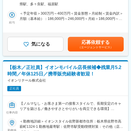
に応えるために新規スタッフを募集しています。
績を伸ばしているので日本国内・海外での為替変動による業績変
県駅、多々良駅、福居駅
動にも影響を受けづらい環境です。
■具体的には：
＜予定年収＞300万円～400万円＜賃金形態＞月給制＜賃金内訳＞
【福利厚生充実】
自動車から取り外された軽量部品を分別･下処理
月額（基本給）：186,000円～246,000円＜月給＞186,000円～
土日休み・家族手当・住宅手当や資格手当なども完備しており、
破砕加工
給与
246,000円＜昇給有無＞有＜残業手当＞有＜給与補足＞※年収は年
ガソリン代の社員価格等生活に直結する福利厚生も整っておりま
商品管理
齢や経歴、資格等により決定いたします。■昇給：年1回（4月）■
す。
設備の目視点検
賞与：年2回（7月、12月）賃金はあくまでも目安の金額であり、
※マフラーやプラスチック部品、配線関係など重量物はフォークリ
選考を通じて上下する可能性があります。月給(月額)は固定手当を
■当社について：
応募依頼する
フトやクレーンを使用します。自動車解体のほとんどは専用の重
気になる
含めた表記です。
車検整備指定工場、鈑金工場も併設しており、車の事は全てを扱
（エージェントサービス）
機で行いますので体の負担なく働くことができる。
う会社です。車の買取り・解体・再生・再利用化・販売までワン
ストップで対応しているため、顧客から評価を頂いております。
■作業現場について：
車関連の福利厚生も充実しており、社内のガソリン給油ステーシ
リサイクル業種は、3Kのイメージを持たれると思いますが、当社
ョンを安価で利用できる他、自動車部品の購入、タイヤ交換、オ
【栃木／正社員】イオンモバイル店長候補◆残業月5.2
はきれいな屋内での作業です。
イル交換、車検整備など、社割価格で利用可能です。
時間／年休125日／携帯販売経験者歓迎！
■入社後の流れ：
イオンリテール株式会社
まずは先輩社員の指示のもと作業を行い、徐々に業務に慣れてい
正社員
きます。
変更の範囲：会社の定める業務
■働く魅力：
【ノルマなし・お客さま第一の接客スタイルで、長期安定のキャ
【安定基盤あり、業績も好調】
リアを築ける／働きやすさとやりがいを両立できる環境】
国内最大級の自動車解体企業として年間2万6,000台の解体を行っ
仕事内容
ています。
イオンモバイルの販売店長候補として、業務を担当いただきま
＜勤務地詳細＞イオンスタイル佐野新都市住所：栃木県佐野市高
また世界50カ国に販売ネットワークを持ちグローバル展開でも実
す。
萩町1324-1 勤務地最寄駅：佐野市駅受動喫煙対策：その他（店舗
績を伸ばしているので日本国内・海外での為替変動による業績変
お客さまとの長期的な関係構築を重視した接客。自社・他社キャ
勤務地