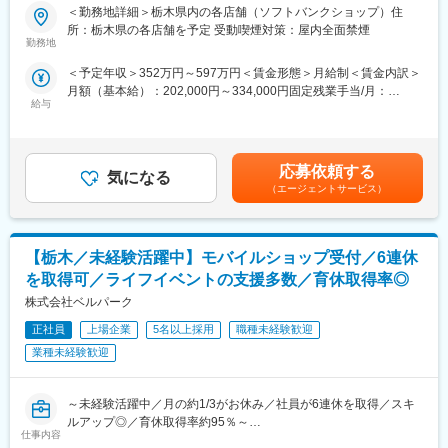
します。
ストップで対応しているため、顧客から評価を頂いております。
＜勤務地詳細＞栃木県内の各店舗（ソフトバンクショップ）住
◇受付対応
車関連の福利厚生も充実しており、社内のガソリン給油ステーシ
所：栃木県の各店舗を予定 受動喫煙対策：屋内全面禁煙
◇サービス・商品のご案内、手続き
勤務地
ョンを安価で利用できる他、自動車部品の購入、タイヤ交換、オ
◇便利な使い方のレクチャー
イル交換、車検整備など、社割価格で利用可能です。
＜予定年収＞352万円～597万円＜賃金形態＞月給制＜賃金内訳＞
◇店頭ディスプレイづくり
月額（基本給）：202,000円～334,000円固定残業手当/月：
◇店内イベントの企画・実施 など
変更の範囲：会社の定める業務
給与
22,600円～37,300円（固定残業時間15時間0分/月）超過した時間
販売スペースを企画したり、各プロジェクトのリーダー・メンバ
外労働の残業手当は追加支給＜月給＞224,600円～371,300円（一
ーとして活動したり。手を挙げれば自らのアイディアを形にする
律手当を含む）＜昇給有無＞有＜残業手当＞有＜給与補足＞※ソフ
チャンスがたくさんあります！単なる接客ではなく「感動接客」
トバンク認定資格を取得すると資格手当が追加支給されます。※上
を目指しています。お客様の生活をより便利に・豊かにするため
応募依頼する
気になる
記月収・年収はみなし残業手当含む加えた金額です。賞与：年2回
に、より丁寧なコンサルテイングが求められます。
（エージェントサービス）
（6・12月）・昇給：年1回賞与とは別にインセンティブや特別賞
与も支給実績あり（2024年は30万円の追加支給を実施） 賃金は
■研修体制充実
あくまでも目安の金額であり、選考を通じて上下する可能性があ
・9割が未経験スタート★
ります。月給(月額)は固定手当を含めた表記です。
【栃木／未経験活躍中】モバイルショップ受付／6連休
教える立場の先輩社員の9割が未経験スタートなので、入社時の不
安な気持ちはよく理解できます。あなたが安心できるようしっか
を取得可／ライフイベントの支援多数／育休取得率◎
りとフォローします！同期入社の仲間はもちろん、先輩ともいい
株式会社ベルパーク
関係を築いていけるのがベルパークの魅力のひとつ。困った時は
すぐに相談し合えて、互いに高め合いながら成長できます！
正社員
上場企業
5名以上採用
職種未経験歓迎
・その為研修体制も充実！研修部が主催するコンプライアンス研
業種未経験歓迎
修、業務知識習得研修のほか、店舗配属後もスキルアップ・レベ
ルアップを支援するツールや環境が整っています。
～未経験活躍中／月の約1/3がお休み／社員が6連休を取得／スキ
■この仕事の魅力：
ルアップ◎／育休取得率約95％～
仕事内容
★ライフイベントへの支援多数★
■職務内容：