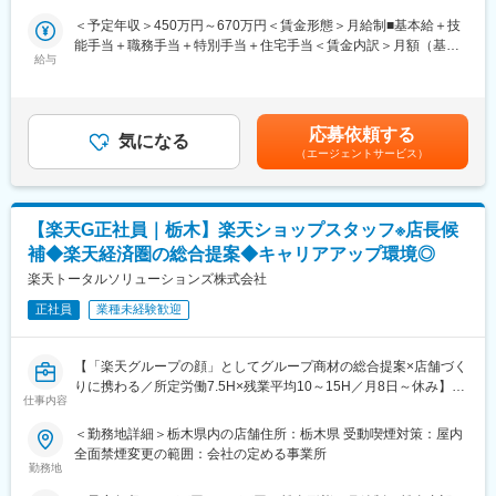
・月1日の有給取得・連続休暇取得を推進中
＜予定年収＞450万円～670万円＜賃金形態＞月給制■基本給＋技
・育休取得率約95％／復帰率は89.1％！
■職務詳細：
能手当＋職務手当＋特別手当＋住宅手当＜賃金内訳＞月額（基本
・保育園に預けて復職した場合⇒保育手当を支給（3歳まで）
・セルフスタンド内での自動車の整備及び修理
給与
給）：210,000円～310,000円その他固定手当/月：75,000円～
・お子さんが4歳に達するまで時短勤務可
・車検業務
160,000円＜月給＞285,000円～470,000円＜昇給有無＞有＜残業
・時短とフルタイムをミックスして使えます『慣らしフルタイム
・点検、修理の依頼のあった車の点検を行い、不良箇所に応じた
手当＞有＜給与補足＞※スキルや経験によって決定致します。■賞
制度』あり
必要部品の注文をし、取り換え
与：・あり／年2回／計2ヶ月分（前年度実績）・昇給、賞与は業
応募依頼する
・顧客への説明、アドバイス等
気になる
務実績により変動します。・勤続3ヶ月以上経過で、初回賞与15
（2）ベルパークは東証スタンダード上場企業。全国に300店以上
（エージェントサービス）
万程度の支給実績。賃金はあくまでも目安の金額であり、選考を
の店舗を展開し、安定した経営基盤を誇ります。研修体制も充
■入社後について：
通じて上下する可能性があります。月給(月額)は固定手当を含めた
実！コンプライアンス研修、業務知識習得研修のほか、店舗配属
まずは当社の仕事のやり方や仕事の流れを理解いただくことから
表記です。
後もスキルアップ・レベルアップを支援するツールや環境が整っ
スタートになります。
【楽天G正社員｜栃木】楽天ショップスタッフ※店長候
ています。
先輩社員からOJTにて業務を教わります◎
補◆楽天経済圏の総合提案◆キャリアアップ環境◎
★スキルアップが叶えられる★
■組織構成：
楽天トータルソリューションズ株式会社
年4回の「ソフトバンク認定資格試験」で資格を取得したら、最高
整備士：男性6名、女性1名
正社員
業種未経験歓迎
月額8万円（年額96万円）の資格手当を追加支給！
年代：50代2名、30代2名、20代3名
※試験の合格率は87.6％
※若手も活躍中！
※会社をあげて合格までしっかりサポートします!
【「楽天グループの顔」としてグループ商材の総合提案×店舗づく
■働き方：
りに携わる／所定労働7.5H×残業平均10～15H／月8日～休み】
こちらもご覧ください！（実際に活躍する社員のインタビューも
・年間休日115日、土日は月に各2回程度の休みが取得できます。
仕事内容
楽天モバイルショップへ来店されるお客様に、スマートフォン・
ございます！）
・年末年始5日程度、夏期休暇有なので、プライベートも大切にで
料金プラン・楽天カード・楽天市場・楽天ポイントなど、楽天経
https://note.com/bellpark_saiyou
＜勤務地詳細＞栃木県内の店舗住所：栃木県 受動喫煙対策：屋内
きます。
済圏のサービスを総合的にご提案します。
全面禁煙変更の範囲：会社の定める事業所
・残業は月平均20時間程度。
単なる携帯販売ではなく、楽天グループ唯一の対面チャネルとし
勤務地
※比較的自由にお休みの取得ができること、逆にたくさん働きたい
て、お客様の生活を豊かにするトータルサポートを行うポジショ