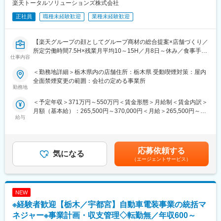
楽天トータルソリューションズ株式会社
8/13 (木) 17:00～20:00
■組織構成：
8/18 (火) 17:00～20:00
正社員
職種未経験歓迎
業種未経験歓迎
1店舗あたり店長1名、スタッフ5～15名で運営。チームワークを
8/20 (木) 17:00～20:00
重視し相談しやすい環境◎
8/25 (火) 17:00～20:00
※ご応募時、参加可能日時をお知らせください。
【楽天グループの顔としてグループ商材の総合提案×店舗づくり／
変更の範囲：会社の定める業務
所定労働時間7.5H×残業月平均10～15H／月8日～休み／食事手当
仕事内容
■具体的には：
あり】
◇お客様対応
楽天モバイルショップに来店されるお客様へ、スマートフォン・
＜勤務地詳細＞栃木県内の店舗住所：栃木県 受動喫煙対策：屋内
・新規契約・機種変更の受付および提案
料金プラン・楽天カード・楽天市場・楽天ポイントなど、楽天経
全面禁煙変更の範囲：会社の定める事業所
・料金プラン、楽天ポイント活用、楽天カード、各種サービスの
済圏の幅広いサービスを総合的にご提案します。単なる携帯販売
勤務地
案内
ではなく、楽天グループ唯一の対面チャネルとして、お客様の生
＜予定年収＞371万円～550万円＜賃金形態＞月給制＜賃金内訳＞
・スマホの初期設定・データ移行サポート
活をより豊かにするトータルサポートを行うポジションです。
月額（基本給）：265,500円～370,000円＜月給＞265,500円～
・問い合わせ対応
給与
370,000円＜昇給有無＞有＜残業手当＞有＜給与補足＞※賞与年2
◇店舗運営
【今回の選考会の特徴】
回※その他手当：食事手当※別途インセンティブ支給あり賃金はあ
・店舗での電話応対
・最短1日で内々定も可能！
くまでも目安の金額であり、選考を通じて上下する可能性があり
・在庫管理、売り場づくり、POP作成
・Web開催のため、全国どこからでも参加可能
ます。月給(月額)は固定手当を含めた表記です。
・KPI管理・数値振り返り
・未経験の方も歓迎！充実した研修制度あり
応募依頼する
気になる
・店舗会議・研修への参加
（エージェントサービス）
・キャンペーン企画など、集客に向けた取り組み
【選考会の概要】
・形式： Web開催（事前に企業セミナー動画をご視聴いただきま
■キャリアパス：
す）
スタッフ（R CREW）から店長を経てRSV（スーパーバイザー）
NEW
・内容： 面接（25分×2回 現場面接/HR面接）
へステップアップが可能です。RSV経験後はマネジメントや本部
※経験者歓迎【栃木／宇都宮】自動車電装事業の統括マ
への異動の道もあり、長期的にキャリア形成ができます。まずは
【開催日時】
ネジャー※事業計画・収支管理◇転勤無／年収600～
入社後1年で店長昇格を目指していただきます。
8/6 (木) 17:00～20:00