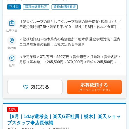
正社員
職種未経験歓迎
業種未経験歓迎
【楽天グループの顔としてグループ商材の総合提案×店舗づくり／
所定労働時間7.5H×残業月平均10～15H／月8日～休み／食事手当
仕事内容
あり】
楽天モバイルショップに来店されるお客様へ、スマートフォン・
＜勤務地詳細＞栃木県内の店舗住所：栃木県 受動喫煙対策：屋内
料金プラン・楽天カード・楽天市場・楽天ポイントなど、楽天経
全面禁煙変更の範囲：会社の定める事業所
済圏の幅広いサービスを総合的にご提案します。単なる携帯販売
勤務地
ではなく、楽天グループ唯一の対面チャネルとして、お客様の生
＜予定年収＞371万円～550万円＜賃金形態＞月給制＜賃金内訳＞
活をより豊かにするトータルサポートを行うポジションです。
月額（基本給）：265,500円～370,000円＜月給＞265,500円～
給与
370,000円＜昇給有無＞有＜残業手当＞有＜給与補足＞※賞与年2
【今回の選考会の特徴】
回※その他手当：食事手当※別途インセンティブ支給あり賃金はあ
・最短1日で内々定も可能！
くまでも目安の金額であり、選考を通じて上下する可能性があり
・Web開催のため、全国どこからでも参加可能
ます。月給(月額)は固定手当を含めた表記です。
・未経験の方も歓迎！充実した研修制度あり
応募依頼する
気になる
（エージェントサービス）
【選考会の概要】
・形式： Web開催（事前に企業セミナー動画をご視聴いただきま
す）
NEW
・内容： 面接（25分×2回 現場面接/HR面接）
【8月｜1day選考会｜楽天G正社員｜栃木】楽天ショッ
【開催日時】
プスタッフ◆店長候補
8/6 (木) 17:00～20:00