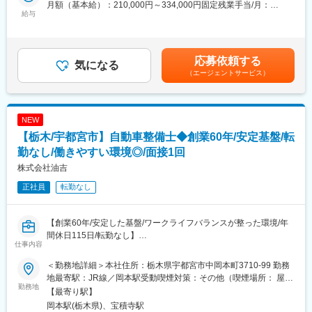
月額（基本給）：210,000円～334,000円固定残業手当/月：
ます。
年収678万円（月給44万円＋賞与2回／31歳 店長職 経験3年）
給与
23,500円～37,300円（固定残業時間15時間0分/月）超過した時間
◇受付対応
※ソフトバンク認定資格取得による手当（1～8万円／月・年額96
外労働の残業手当は追加支給＜月給＞233,500円～371,300円（一
◇サービス・商品のご案内、手続き
万円）年間4回ある資格試験で4種類の認定資格を取得することで
律手当を含む）＜昇給有無＞有＜残業手当＞有＜給与補足＞※ソフ
◇便利な使い方のレクチャー
月給にプラスして手当が支給。
トバンク認定資格を取得すると資格手当が追加支給されます。※上
◇店頭ディスプレイづくり
応募依頼する
・エグゼクティブショップディレクター：8万円
気になる
記月収・年収はみなし残業手当含む加えた金額です。賞与：年2回
◇店内イベントの企画・実施など
（エージェントサービス）
・ショップエキスパート・ショップディレクター：6万円
（6・12月）・昇給：年1回賞与とは別にインセンティブや特別賞
・チーフアドバイザー：3万円
与も支給実績あり（2025年は30万円の追加支給を実施） 賃金は
■研修体制充実♪
・アドバイザー：1万円
あくまでも目安の金額であり、選考を通じて上下する可能性があ
・約9割が未経験スタート★
試験内容は商品知識・接客・直近の販売実績などが評価対象とな
ります。月給(月額)は固定手当を含めた表記です。
NEW
教える立場の先輩社員の7割が未経験スタートなので、入社時の不
ります。合格率約88%！
安な気持ちはよく理解できます。
【栃木/宇都宮市】自動車整備士◆創業60年/安定基盤/転
★働き方◎
あなたが安心できるようしっかりとフォローします！同期入社の
・有給・連休取得を推進！月に最低1日の有給取得推進
勤なし/働きやすい環境◎/面接1回
仲間はもちろん、先輩ともいい関係を築いていけるのがベルパー
・育休実績：取得率：約95％／復帰率89.1％
株式会社油吉
クの魅力のひとつ。
・ショップ勤務者 4連休超取得率：86.8％
困った時はすぐに相談し合えて、互いに高め合いながら成長でき
正社員
転勤なし
ます！
・研修体制も充実！研修部が主催するコンプライアンス研修、業
務知識習得研修のほか、店舗配属後もスキルアップ・レベルアッ
【創業60年/安定した基盤/ワークライフバランスが整った環境/年
プを支援するツールや環境が整っています。
間休日115日/転勤なし】
仕事内容
■この仕事の魅力
■採用背景：
＜勤務地詳細＞本社住所：栃木県宇都宮市中岡本町3710-99 勤務
★ライフイベントへの支援多数★
業務拡大のため、増員募集する運びとなりました。
地最寄駅：JR線／岡本駅受動喫煙対策：その他（喫煙場所： 屋
（1）社員の男女比【47％：53％】で、男女共にバランスよく活
勤務地
外、指定場所のみ）変更の範囲：無
【最寄り駅】
躍しています。
■職務内容：
岡本駅(栃木県)、宝積寺駅
・年休実質128日！
当社の自動車整備士として従事いただきます。