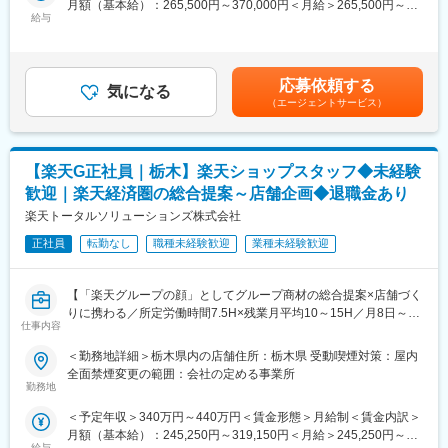
月額（基本給）：265,500円～370,000円＜月給＞265,500円～
ションです。
料金体系が他キャリアよりシンプルで覚えやすく、提案力を磨き
給与
370,000円＜昇給有無＞有＜残業手当＞有＜給与補足＞※賞与年2
やすい環境。業界未経験でも短期間で成長し、早期独り立ちが可
回※別途インセンティブ支給あり賃金はあくまでも目安の金額であ
■具体的には：
能です。
り、選考を通じて上下する可能性があります。月給(月額)は固定手
◇お客様対応
◇事業づくりに携われるやりがい
当を含めた表記です。
・新規契約・機種変更の受付および提案
後発キャリアならではの柔軟で風通しの良い文化があり、改善提
応募依頼する
気になる
・料金プラン、楽天ポイント活用、楽天カード、各種サービスの
案や企画が運営に反映されやすい環境です。
（エージェントサービス）
案内
・スマホの初期設定・データ移行サポート
■キャリアパス：
・問い合わせ対応
現場からキャリアをスタートし、単店舗だけでなく複数店舗を統
【楽天G正社員｜栃木】楽天ショップスタッフ◆未経験
括するスーパーバイザー（RSV）や、担当エリアの方針策定を行
◇店舗運営
うマネージャー等、より広いマネジメントにも挑戦できます。ま
歓迎｜楽天経済圏の総合提案～店舗企画◆退職金あり
・店舗での電話応対
た、東京本社での人事・業務統括など、店舗運営を支える役割へ
楽天トータルソリューションズ株式会社
・在庫管理、売り場づくり、POP作成
のキャリアチェンジ実績も複数あります。事業運営にどう関わっ
・KPI管理・数値振り返り
正社員
転勤なし
職種未経験歓迎
業種未経験歓迎
ていきたいか、経験を積みながら多様なキャリアを描ける環境で
・店舗会議・研修への参加
す。
・キャンペーン企画など、集客に向けた取り組み
【「楽天グループの顔」としてグループ商材の総合提案×店舗づく
■組織構成：
りに携わる／所定労働時間7.5H×残業月平均10～15H／月8日～休
■教育体制：
1店舗あたり店長1名、スタッフ5～15名で運営。チームワークを
仕事内容
み】
入社後1ヶ月は店舗での実践研修を実施。
重視し相談し合える職場です。
楽天モバイルショップに来店されるお客様へ、スマートフォン・
サービス知識・業務の流れなど基礎から学べ、楽天グループ共通
＜勤務地詳細＞栃木県内の店舗住所：栃木県 受動喫煙対策：屋内
料金プラン・楽天カード・楽天市場・楽天ポイントなど、楽天経
のeラーニングでビジネススキルの習得も可能。未経験でも安心し
■当社について：
全面禁煙変更の範囲：会社の定める事業所
済圏の幅広いサービスを総合的にご提案します。
てスタートできる環境です。
勤務地
2023年2月に設立された楽天グループ100％出資の新会社で、企
単なる携帯販売ではなく、楽天グループ唯一の対面チャネルとし
画、立ち上げ、コンサルティング、オペレーション管理、システ
＜予定年収＞340万円～440万円＜賃金形態＞月給制＜賃金内訳＞
て、お客様の生活をより豊かにするトータルサポートを行うポジ
■このポジションの魅力：
ム・インフラ整備までを一括提供しています。
月額（基本給）：245,250円～319,150円＜月給＞245,250円～
ションです。
◇未経験でも成長しやすいシンプルなオペレーション
給与