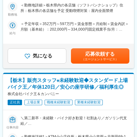
・年休実質128日！
当社直営のソフトバンクショップで、お客様の受付対応、携帯電
＜勤務地詳細＞栃木県内の各店舗（ソフトバンクショップ）住
・月1日の有給取得・連続休暇取得を推進中
話やスマートフォンのサービスや商品案内といった仕事をお任せ
所：栃木県の各店舗を予定 受動喫煙対策：屋内全面禁煙
・育休取得率100％／復帰率は94.1％！
します。
勤務地
・保育園に預けて復職した場合⇒保育手当を支給（3歳まで）
※チームでコミュニケーションを取りながら仕事に取り組んで頂き
＜予定年収＞352万円～597万円＜賃金形態＞月給制＜賃金内訳＞
・お子さんが4歳に達するまで時短勤務可
ます。
月額（基本給）：202,000円～334,000円固定残業手当/月：
・時短とフルタイムをミックスして使えます『慣らしフルタイム
◇受付対応
給与
22,600円～37,300円（固定残業時間15時間0分/月）超過した時間
制度』あり
◇サービス・商品のご案内、手続き
外労働の残業手当は追加支給＜月給＞224,600円～371,300円（一
◇便利な使い方のレクチャー
律手当を含む）＜昇給有無＞有＜残業手当＞有＜給与補足＞※ソフ
（2）私たちベルパークは東証スタンダード上場企業。全国に300
◇店頭ディスプレイづくり
トバンク認定資格を取得すると資格手当が追加支給されます。※上
店以上の店舗を展開し、安定した経営基盤を誇ります。その為研
◇店内イベントの企画・実施 など
応募依頼する
気になる
記月収・年収はみなし残業手当含む加えた金額です。賞与：年2回
修体制も充実！研修部が主催するコンプライアンス研修、業務知
■この仕事の魅力：
（エージェントサービス）
（6・12月）・昇給：年1回賞与とは別にインセンティブや特別賞
識習得研修のほか、店舗配属後もスキルアップ・レベルアップを
★ライフイベントへの支援多数★
与も支給実績あり（2024年は30万円の追加支給を実施） 賃金は
支援するツールや環境が整っています。
（1）社員の男女比は【47％：53％】で、男女共にバランスよく
あくまでも目安の金額であり、選考を通じて上下する可能性があ
活躍しています。
ります。月給(月額)は固定手当を含めた表記です。
★スキルアップが叶えられる★
【栃木】販売スタッフ※未経験歓迎◆スタンダード上場
・月1日の有給取得・連続休暇取得を推進中
年4回の「ソフトバンク認定資格試験」で資格を取得したら、最高
・育休取得率約95％／復帰率は89.1％！
バイク王／年休120日／安心の座学研修／福利厚生◎
月額8万円（年額96万円）の資格手当を追加支給！
・保育園に預けて復職した場合⇒保育手当を支給（3歳まで）
株式会社バイク王＆カンパニー
※試験の合格率・保有率はともに約90％
・お子さんが4歳に達するまで時短勤務可
※会社をあげて合格までしっかりサポートします
・時短とフルタイムをミックスして使えます『慣らしフルタイム
正社員
上場企業
職種未経験歓迎
業種未経験歓迎
制度』あり
・7割が未経験スタート★
＼第二新卒・未経験・バイク好き歓迎！社割あり／ガソリン代支
・30歳時点で男女の年収差額が少ないランキング「第1位」
給／
https://www.vorkers.com/hatarakigai/vol_104
仕事内容
【入社後は座学でビジネスマナーやバイクの知識から学べて安心
・実際に活躍中の社員の声もCheck
◆正社員デビューも歓迎／店長やエリアマネージャー・本社職へ
https://note.com/bellpark_saiyou/m/mb6d929dc2ddc
＜勤務地詳細1＞KTM小山店住所：栃木県小山市雨ヶ谷新田69-1