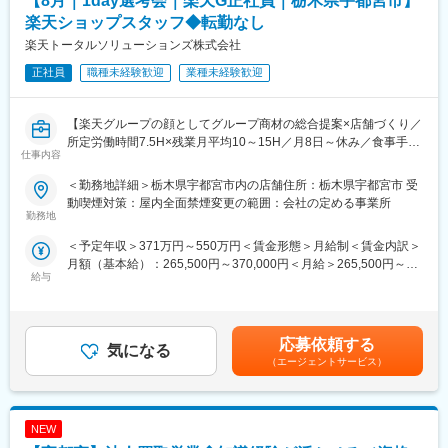
【8月｜1day選考会｜楽天G正社員｜栃木県宇都宮市】
す。各担当が専門性を持ち、案件を連携して進めています。少数
体制のため現場の声が届きやすく、改善案を部門運営へ反映しや
楽天ショップスタッフ◆転勤なし
■組織構成：
すい環境です。意思決定も早く、判断を実行へ移しやすい点が特
楽天トータルソリューションズ株式会社
1店舗あたり店長1名、スタッフ5～15名で運営。チームワークを
徴です。
重視し相談しやすい環境◎
正社員
職種未経験歓迎
業種未経験歓迎
■キャリア
変更の範囲：会社の定める業務
入社直後は収支、業務分担、取引先状況を把握し、部門運営を引
【楽天グループの顔としてグループ商材の総合提案×店舗づくり／
き継ぎます。1年後には月次収支の改善策や人材育成を主導し、部
所定労働時間7.5H×残業月平均10～15H／月8日～休み／食事手当
門目標の達成を担います。3年後には事業計画の策定や新規領域の
仕事内容
あり】
検討にも入り、全社視点で事業成長を支える役割を期待します。
楽天モバイルショップに来店されるお客様へ、スマートフォン・
＜勤務地詳細＞栃木県宇都宮市内の店舗住所：栃木県宇都宮市 受
料金プラン・楽天カード・楽天市場・楽天ポイントなど、楽天経
■就業環境
動喫煙対策：屋内全面禁煙変更の範囲：会社の定める事業所
済圏の幅広いサービスを総合的にご提案します。単なる携帯販売
勤務地
特別休暇や福利厚生が整い、長期的に働きやすい制度がありま
ではなく、楽天グループ唯一の対面チャネルとして、お客様の生
す。転勤なく腰を据えたキャリア形成が可能です。残業は部門運
＜予定年収＞371万円～550万円＜賃金形態＞月給制＜賃金内訳＞
活をより豊かにするトータルサポートを行うポジションです。
営の計画化や業務分担の見直しで抑制を図ります。研修や外部研
月額（基本給）：265,500円～370,000円＜月給＞265,500円～
修費用の全額負担があり、管理職として学び直せます。
給与
370,000円＜昇給有無＞有＜残業手当＞有＜給与補足＞※賞与年2
【今回の選考会の特徴】
回※その他手当：食事手当※別途インセンティブ支給あり賃金はあ
・最短1日で内々定も可能！
■企業の魅力
くまでも目安の金額であり、選考を通じて上下する可能性があり
・Web開催のため、全国どこからでも参加可能
創業60年超の安定基盤を持ち、自動車電装分野で地域の車社会を
ます。月給(月額)は固定手当を含めた表記です。
・未経験の方も歓迎！充実した研修制度あり
応募依頼する
支えています。電装品の診断・修理・取付に加え、EV充電器や電
気になる
子化車両への対応も進めています。この会社ならではの魅力は、
（エージェントサービス）
【選考会の概要】
現場技術と事業戦略の両方をマネジメントできることです。安定
・形式： Web開催（事前に企業セミナー動画をご視聴いただきま
事業を土台に、次世代車両領域で成長を目指せます。
す）
NEW
・内容： 面接（25分×2回 現場面接/HR面接）
変更の範囲：会社の定める業務