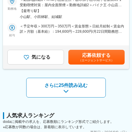
のキャリアUPも◆社割あり／車・バイク通勤可能・ガソリン代支
受動喫煙対策：屋内全面禁煙＜勤務地詳細2＞バイク王 小山店住
給／正社員◆知名度抜群の東証スタンダード上場／残業10Ｈ】
（2）教える立場の先輩社員の7割が未経験スタートなので、入社
勤務地
所：栃木県小山市西城南3-1-12 受動喫煙対策：屋内喫煙可能場所
【最寄り駅】
時の不安な気持ちはよく理解できます。だから、あなたが安心で
あり変更の範囲：会社の定める事業所
小山駅、小田林駅、結城駅
当社の運営する店舗での接客・販売をお任せします。
きるようしっかりとフォローします！同期入社の仲間はもちろ
ん、先輩ともいい関係を築いていけるのがベルパークの魅力のひ
＜予定年収＞300万円～350万円＜賃金形態＞日給月給制＜賃金内
■業務内容
とつ。困った時はすぐに相談し合えて、互いに高め合いながら成
訳＞月額（基本給）：194,600円～228,600円/月22日間勤務想定
店舗販売のため、飛込み営業はありません。
長できます！
給与
固定残業手当/月：35,400円～51,400円（固定残業時間25時間0分/
来店されたお客様をメインに、接客・販売の業務となります。
★スキルアップが叶えられる★
月）超過した時間外労働の残業手当は追加支給＜想定月額＞
（1）バイク、バイクパーツ、バイクアクセサリー、ウェアの販売
年4回の「ソフトバンク認定資格試験」で資格を取得したら、最高
230,000円～280,000円（一律手当を含む）＜昇給有無＞有＜残業
（2）通販サイトに掲載するバイクの写真撮影
月額8万円（年額96万円）の資格手当を追加支給！
手当＞有＜給与補足＞※年収は経験・スキルを基に決定■業績連動
応募依頼する
（3）各種バイク保険の対応
■認定資格取得
気になる
型賞与：年2回※会社業績による■昇給：年1回※人事考課による■実
（エージェントサービス）
（4）納車対応（書類作成、納車）、納車後のアフターフォローな
1．エグゼクティブディレクター：8万円
績：・年収346万円（月収26万円）／24歳 副店長職 経験2年・年
ど
2．ショップエキスパート/ショップディレクター：6万円
収420万円（月収35万円）／35歳 店長職 経験6年・年収588万円
※販売店の場合でもお持ち込みのバイクの買取査定業務を行うこと
3．チーフアドバイザー：3万円
／38歳 マネージャー 入社8年目賃金はあくまでも目安の金額であ
もあります。
4．アドバイザー：1万円
り、選考を通じて上下する可能性があります。月給(月額)は固定手
※試験の合格率・保有率はともに約90％
当を含めた表記です。
さらに25件読み込む
■研修フォロー体制
※会社をあげて合格までしっかりサポートします
＜未経験ＯＫ◎座学でビジネスマナーやバイクの知識などからし
っかり学べる！＞
・配属先では3段階のOJT形式にて業務を習得。
・Webで商品や業務について学習する『バイク王カレッジ』など
もあり
人気求人ランキング
※ほとんどが未経験入社者ですが、潤沢な研修制度により安心して
dodaに掲載中の求人を、応募数順にランキング形式でご紹介します。
早期活躍を目指せる環境です！
※応募数が同数の場合は、新着順に表示しています。