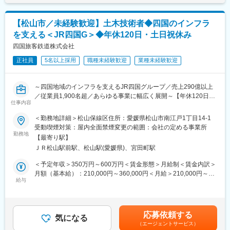
■同社の特長：
・予決算監理、現場指導業務
創業70年を迎える同社は、四国エリアを中心とした大手企業の物
＜土木技術センター＞
流を担う重要な役割を担っています。自社保有のトラックでの輸
【松山市／未経験歓迎】土木技術者◆四国のインフラ
・本四予讃線（瀬戸大橋）の橋体設備管理
送業務以外にも、自社倉庫でお客様毎・製品毎であらゆるニーズ
を支える＜JR四国G＞◆年休120日・土日祝休み
・工事積算
をくみ取り、最適な管理体制を実施しております。また物流業界
・橋りょう、トンネル個別検査 など
四国旅客鉄道株式会社
の2024年問題についても、コンプライアンスを遵守した経営を徹
底しており、長期就業いただくことが可能です。
正社員
5名以上採用
職種未経験歓迎
業種未経験歓迎
■当社の特徴：
鉄道事業を中心にグループ全社を挙げ、四国地域の活性化や観光
変更の範囲：会社の定める業務
振興による交流人口の拡大に積極的に取り組み、地域社会に信頼
～四国地域のインフラを支えるJR四国グループ／売上290億以上
され親しまれる企業を目指しています。
／従業員1,900名超／あらゆる事業に幅広く展開～【年休120日・
将来にわたって四国の鉄道ネットワークを維持することや、四国
仕事内容
土日祝休み／月平均残業15.6時間／有給休暇平均取得率87.9％】
の活性化に向けた抜本的な高速、高規格鉄道を実現するため、地
＜勤務地詳細＞松山保線区住所：愛媛県松山市南江戸1丁目14-1
域社会から一層の理解を得られるよう取り組んでいます。
■業務内容：
受動喫煙対策：屋内全面禁煙変更の範囲：会社の定める事業所
・現場技術部門である保線区に配属となり、線路設備や土木構造
勤務地
■当社の魅力ポイント：
【最寄り駅】
物の検査・保守メンテナンス・施工監理業務をお任せします。
《1》四国の未来を支える
ＪＲ松山駅前駅、松山駅(愛媛県)、宮田町駅
・ゆくゆくは本社の保線課や工事課といった計画部門、土木技術
人口減少や災害激甚化、感染症流行など環境が大きく変化する
センターの技術者として活躍して頂く可能性もあります。
＜予定年収＞350万円～600万円＜賃金形態＞月給制＜賃金内訳＞
中、四国のインフラを支える当社では、地域とともに成長し、
月額（基本給）：210,000円～360,000円＜月給＞210,000円～
「訪れたい・暮らしたいと感じる、にぎわいとおもてなしにあふ
■業務詳細：
給与
360,000円＜昇給有無＞有＜残業手当＞有＜給与補足＞※経験、能
れる四国」の未来を作っていくため、重要な役割を担っていま
＜現場技術部門（保線区）＞
力、スキル等を考慮し、弊社規定により決定します。■昇給：年1
す。
・線路設備、土木構造物の検査・保守メンテナンス業務
回■賞与：年2回（昨年度実績4.5か月分）賃金はあくまでも目安の
《2》長期就業しやすい環境
・軌道・土木工事の発注、施工監理業務（施工会社の監理）
金額であり、選考を通じて上下する可能性があります。月給(月額)
働き方においては年間休日120日、長期休暇も充実しており、平
応募依頼する
＜計画部門（保線課、工事課）＞
気になる
は固定手当を含めた表記です。
均月残業は15.6時間、有給休暇平均取得率は87.9％と平均よりも
（エージェントサービス）
・線路設備、土木構造物の維持管理や設備更新に関する計画策定