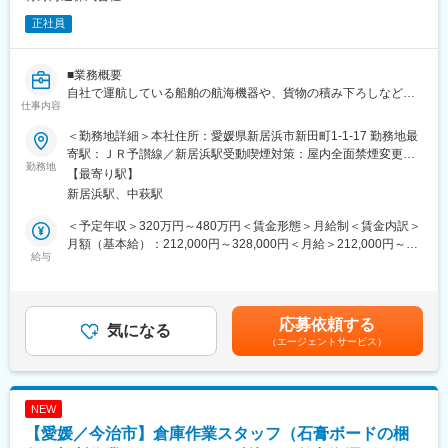
安全企画部：4名（上長50代：1名、40代：1名、30代：2名）
正社員
■働き方
・完全週休2日制
■業務概要
・年間休日126日（2025年度実績）
自社で運航している船舶の航海機器や、貨物の積み下ろしなどに
・休日出勤有（振替休日を取得いただけます）
仕事内容
使用する機器の保守管理を行っている部門です。
・残業月15時間程度（基本的にはございませんがトラブル対応で
●具体的には…
繁忙になる可能性があります）
＜勤務地詳細＞本社住所：愛媛県新居浜市新田町1-1-17 勤務地最
・船舶のメンテナンス、管理業務：機器の故障や不具合の補正
寄駅：ＪＲ予讃線／新居浜駅受動喫煙対策：屋内全面禁煙変更の
・船舶備品等の発注、在庫管理 ：船舶に必要な備品の発注と在
勤務地
■同社の特徴：
範囲：無
【最寄り駅】
庫管理
同社の歴史は1894年、別子銅山の御用達として初代青野重松氏が
新居浜駅、中萩駅
・船舶への備品等の配達業 ：港にいる船舶へ備品を運搬
銅山に働く人々の生活物資を供給していくことを目的に「青野回
・船舶修繕工事の工務監督 ：修繕工事の際の工務監督業務
漕店」を創業したことに始まります。以来、事業を通じて広く社
＜予定年収＞320万円～480万円＜賃金形態＞月給制＜賃金内訳＞
・船舶定期的検査時の工務監督 ：定期検査の際の工務監督業務
会に奉仕・貢献していくことを社訓とし着実な歩みを積み重ね、
月額（基本給）：212,000円～328,000円＜月給＞212,000円～
・新造船建造時の工務監督 ：新造船建造時の工務監督業務
給与
当地にあって130年もの歴史を刻み続ける「老舗の名門企業」で
328,000円＜昇給有無＞有＜残業手当＞有＜給与補足＞■昇給年1
船員からの不具合の連絡があった際にマニュアルに従い、指示や
す。また内航海運業界にあっては、とりわけ「特殊タンク船輸送
回（4月） 金額1月あたり3,800円～10,000円（前年度実績）■賞
手配を行い問題解決にあたります。ヒアリングから推測を立て、
のパイオニア」としても大きな存在感を持ち、地元の住友金属鉱
与年2回（7、12月） 3.10ヶ月分（前年度実績）賃金はあくまで
正確な情報を伝えることが重要な業務となります。チームで協力
山・住友化学を始めとする大手企業のパートナーとして海上輸
も目安の金額であり、選考を通じて上下する可能性があります。
応募依頼する
しながら業務を遂行いたします。
気になる
送、船舶代理店業務および港湾荷役業務の重責を担っています。
月給(月額)は固定手当を含めた表記です。
（エージェントサービス）
さらに近年は、外航海運事業に本格進出していく方針をもって、
■社内業務：社外業務＝６：４
積極的な事業活動を展開中です。
■組織構成
変更の範囲：会社の定める業務
NEW
船舶管理部工務課：6名(上長60代：1名、50代：1名、40代：2
【愛媛／今治市】倉庫作業スタッフ（石膏ボードの梱
名、20代：2名)