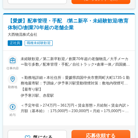
L既存顧客からの紹介等で案件を獲得していきます。
高い水準で社員の長期就業に向けた環境整備が整っています。
（2）既存のお客様への条件改定
《3》事業成長に向けた取り組み
L自社の物流拠点のキャパシティを把握し、変動要素が多い原価・
ホテル事業やバス事業・不動産事業等、グループの総合力を活か
輸送コストを認識したうえで提案
して様々な事業展開に取り組んでおり、主力となる鉄道事業にお
【愛媛】配車管理・手配 /第ニ新卒・未経験歓迎/教育
L既存のお客様へは今後受注範囲を広げていく予定です。
いては、ダイヤ改正やチケットアプリ導入による利便性の向上、
体制◎/創業70年超の老舗企業
（3）社内会議の調整業務
ICTも活用した省力化・省人化を図ることで更なる事業拡大を目指
（4）顧客・契約管理
大西物流株式会社
しています。
【変更の範囲：会社の定める業務】
正社員
職種未経験歓迎
変更の範囲：会社の定める業務
■業務詳細：
同社お客様は日頃からお取引のある大手企業様が中心となりま
未経験歓迎／第二新卒歓迎／創業70年超の老舗物流／大手メーカ
す。
ー取引多数／配車管理・手配／自社トラック×倉庫一体／四国拠点
現在物流業界は働き方改革に伴う運賃の値上げ（2024年問題）に
仕事内容
の幹線輸送／手厚いOJT教育／コンプライアンス重視
直面しており、既存のお客様への運賃値上げ以外にも、新たな契
＜勤務地詳細＞本社住所：愛媛県四国中央市豊岡町大町1735-1 勤
約獲得が必要となります。本ポジションのミッションは既存のお
■業務内容：
務地最寄駅：予讃線／伊予寒川駅受動喫煙対策：敷地内喫煙可能
客様への運賃の改定以外にも、新規のお客様へ同社の幅広い配送
配送依頼が入った際の配車手配等管理をお任せいただきます。
勤務地
場所あり変更の範囲：会社の定める事業所
手法を活用したソリューションを提案する事となります。またコ
【最寄り駅】
取引先は現時点で160社ほど存在し、弊社輸送部門には100名を超
ンプライアンスを遵守する前提条件で、日々営業活動を行ってお
伊予寒川駅、赤星駅
えるドライバーが在籍しております。
ります。
取引先から依頼が入った際に、当部署ではドライバーの特性や勤
＜予定年収＞274万円～361万円＜賃金形態＞月給制＜賃金内訳＞
務時間等を考慮して最適なドライバーをアサイン・差配する業務
月額（基本給）：175,000円～230,000円＜月給＞175,000円～
■組織構成：
となります。
給与
230,000円＜昇給有無＞有＜残業手当＞有＜給与補足＞年２回
配属予定の部署では現在２名が勤務しております。
弊社以外に外注のドライバーも存在しますので、場合によっては
（基本給の1.85ヶ月×２回：2024年支給実績）賃金はあくまでも
・本部長：1名
外注委託や手配もお任せいたします。
目安の金額であり、選考を通じて上下する可能性があります。月
・部長代理：1名
給(月額)は固定手当を含めた表記です。
応募依頼する
■配送範囲：
気になる