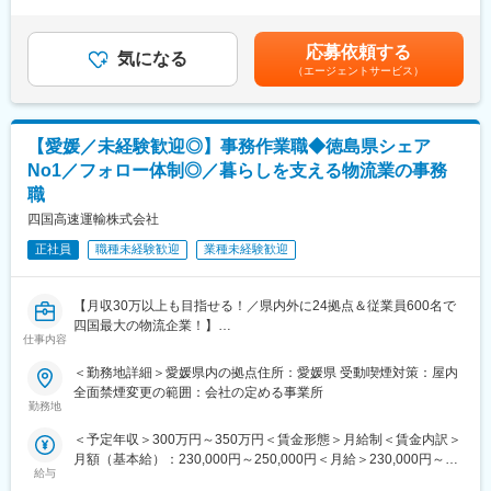
は諸手当含む。年齢・経験・能力等を考慮の上決定。賞与年2回、
庫業や物流センター運営など総合物流サービスを展開していま
昇給年1回。将来的に課長職へ昇格した場合、年収700万円程度も
す。近年は物流需要の拡大を背景に取扱量が増加しており、更な
目指せるポジションです。賃金はあくまでも目安の金額であり、
応募依頼する
る事業成長を見据えた組織強化を進めています。
気になる
選考を通じて上下する可能性があります。月給(月額)は固定手当を
（エージェントサービス）
現在、配車・運行管理部門は7名体制で運営していますが、管理者
含めた表記です。
への業務集中により、配車精度向上や業務改善、働きやすい職場
づくりなどに十分取り組めていない状況です。そこで今回、将来
的に組織運営や改善活動を担っていただける管理職候補を募集し
【愛媛／未経験歓迎◎】事務作業職◆徳島県シェア
ます。
No1／フォロー体制◎／暮らしを支える物流業の事務
職
■仕事内容
運行管理部門にて、車両・ドライバー・荷主ニーズを踏まえた配
四国高速運輸株式会社
車計画の立案・調整、日々の運行状況管理、点呼や労務・時間管
正社員
職種未経験歓迎
業種未経験歓迎
理などの運行管理業務を担当いただきます。
また、取引先との調整やイレギュラー対応、デジタコを活用した
運行状況の把握、約120名のドライバーとのコミュニケーション
【月収30万以上も目指せる！／県内外に24拠点＆従業員600名で
もお任せします。
四国最大の物流企業！】
入社後はまず現場や業務フローを理解いただきながら、将来的に
仕事内容
は配車・運行管理部門の業務管理、進捗管理、メンバー育成、業
■採用背景：
務改善などにも携わっていただきます。
＜勤務地詳細＞愛媛県内の拠点住所：愛媛県 受動喫煙対策：屋内
今回は運輸・物流業界が抱える様々な問題を解決し、一緒に会社
全面禁煙変更の範囲：会社の定める事業所
を未来へと導いていただける方々の採用を考えております。
勤務地
■このポジションの魅力
我々と一緒に日本経済を支え動かしましょう!!
今回募集するのは単なる配車担当ではなく、事業成長を支える管
＜予定年収＞300万円～350万円＜賃金形態＞月給制＜賃金内訳＞
理職候補です。
月額（基本給）：230,000円～250,000円＜月給＞230,000円～
■業務内容：
配車・運行管理の経験を活かしながら、業務効率化や働きやすい
給与
250,000円＜昇給有無＞有＜残業手当＞有＜給与補足＞※スキル経
総合物流業務における以下業務を担当していただきます。顧客管
職場づくりなどの改善活動にも関わることができます。