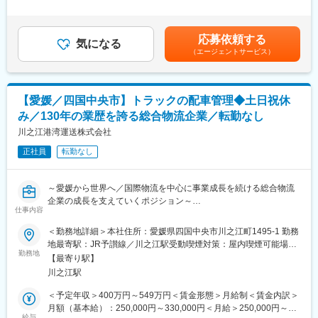
＞■ご経験・年齢により決定します■賞与：年2回■給与改定：年2
・メーカーや商社など、荷物を配送したい【荷主】と、協力会社
回■年収モデル：‐30歳（物流業界・職種経験者）/500万円‐27歳
（運送会社）が所有する【トラック】をマッチングさせるお仕事
（現社員の処遇）/450万円賃金はあくまでも目安の金額であり、
応募依頼する
です。物流は「人の繋がり」が重要で、システムだけでマッチン
気になる
選考を通じて上下する可能性があります。月給(月額)は固定手当を
（エージェントサービス）
グができないため間にアジャスターが入り、双方のニーズや状況
含めた表記です。
を聞きながら、情報の収集営業、調整、トラック手配、事務処理
を行います。
【愛媛／四国中央市】トラックの配車管理◆土日祝休
＜仕事の流れ＞
み／130年の業歴を誇る総合物流企業／転勤なし
荷主企業（メーカー、物流会社）や運送会社から、荷物の形状、
数、目的地、集荷情報などの情報をヒアリングします。
川之江港湾運送株式会社
専用システムを使用して、状況・希望を調整しながら双方に条件
正社員
転勤なし
を提示しマッチングを図ります。スムーズな物流を実現すること
が、このポジションの役割です。※使用するのは電話と専用システ
ムのみ。PCスキルは必要ありません。
～愛媛から世界へ／国際物流を中心に事業成長を続ける総合物流
企業の成長を支えていくポジション～
＜荷主から依頼を受けた場合＞
仕事内容
◆依頼の受付
■募集背景：
＜勤務地詳細＞本社住所：愛媛県四国中央市川之江町1495-1 勤務
荷主から「運んでほしい荷物がある」と連絡。運びたい荷物の種
業務拡大に伴い配車管理体制の強化を図るため、新たな人材を募
地最寄駅：JR予讃線／川之江駅受動喫煙対策：屋内喫煙可能場所
類や量などを確認します。
集します。
勤務地
あり変更の範囲：会社の定める事業所
↓
【最寄り駅】
◆運送会社の選定
川之江駅
■仕事内容：
要望を満たす運送会社をリサーチ。合致する会社が見つかったら
本社事務所において、配車業務他、ドライバーの労務管理や安
＜予定年収＞400万円～549万円＜賃金形態＞月給制＜賃金内訳＞
連絡して詳細を伝えます。
全・運行管理業務等、物流に関する業務全般を担っていただきま
月額（基本給）：250,000円～330,000円＜月給＞250,000円～
↓
す。
給与