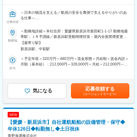
は【3PL】と呼ばれる、お客様の物流部門を丸ごと請け負うサー
ビスが主流となっていますが、私たちは物流を単なる「コスト」
～日本の物流を支える／船員の安全を裏側で支えるやりがいのあ
ではなく「価値」として捉え、全方位の物流ノウハウを駆使して
る仕事～
最適な物流を実現します。
仕事内容
この強みが評価され、大手スーパーマーケットや卸売企業から選
■業務概要
ばれ、成長を続けております。
＜勤務地詳細＞本社住所：愛媛県新居浜市新田町1-1-17 勤務地最
船員の雇用や配乗を含め船員の労務管理を行い、また船舶の運航
寄駅：ＪＲ予讃線／新居浜駅受動喫煙対策：屋内全面禁煙変更の
や荷役に関する安全教育を通じて安全な運航を企画していく業務
勤務地
■当社の特徴
範囲：無
【最寄り駅】
となります。
・全国ネットワーク：物流拠点90か所／保有車輌1,500台
新居浜駅、中萩駅
●具体的には…
・キャリアの広がり：「物流×健康×環境」の多角事業で、働きな
・自社運航船舶の安全管理
がら成長できる環境
＜予定年収＞320万円～480万円＜賃金形態＞月給制＜賃金内訳＞
・運航に関する安全指導
月額（基本給）：212,000円～328,000円＜月給＞212,000円～
・荷役に関する安全指導
給与
■当社について：
328,000円＜昇給有無＞有＜残業手当＞有＜給与補足＞■昇給年1
・船員の雇用および配乗
当社は、1965年創業・創業60年超／売上542億円（2025年3月
回（4月） 金額1月あたり3,800円～10,000円（前年度実績）■賞
・船員の労務管理および給与計算
期）／従業員4,000名を擁する安定基盤を持つ総合物流企業です。
与年2回（7、12月） 3.10ヶ月分（前年度実績）賃金はあくまで
・各種船舶保険の手続き 等
「動脈物流（納品）」と「静脈物流（廃棄・リサイクル）」を自
も目安の金額であり、選考を通じて上下する可能性があります。
応募依頼する
【業務イメ－ジ】
気になる
社で一貫して担う、循環型総合物流企業として地域社会に貢献
月給(月額)は固定手当を含めた表記です。
（エージェントサービス）
航行中の船舶を常に把握し、船舶の安全航行を支援。
し、物流・健康・環境の3軸でサービスを提供しております。
船員や関係業者の方との電話折衝やミーティングを行い、船上で
また、食品物流に特化したコールドチェーン、3PL機能、BtoC配
困っていることを陸上から支援いたします。
送サービス、物流DX推進に加えて、地域スポーツ支援などCSR活
海上の気象状況を踏まえ、必要なアドバイスを行います。
動にも積極的に取り組んでおります。
NEW
また、船員が勤務時間の管理や休憩時間、休日の管理もサポート
【愛媛・新居浜市】自社運航船舶の設備管理・保守◆
いただくイメージです。
変更の範囲：会社の定める業務
年休126日◆転勤無し◆土日祝休
■組織構成
青野海運株式会社