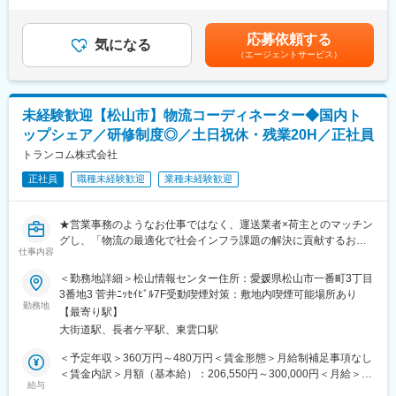
＞有＜残業手当＞有＜給与補足＞※予定年収は諸手当含む※予定年
2. お問い合わせ電話の対応
収は年齢・経験・能力等を考慮の上決定※賞与：年2回 計2ヶ月
分／前年度実績※昇給：年1回（4月）賃金はあくまでも目安の金
応募依頼する
取引先やお客様からの問い合わせに対応し、適切な情報提供や問
気になる
額であり、選考を通じて上下する可能性があります。月給(月額)は
（エージェントサービス）
題解決をサポートします。コミュニケーション能力が重要です。
固定手当を含めた表記です。
3. 補足業務
上記の主な業務に加え、以下の業務もお手伝いいただくことがあ
未経験歓迎【松山市】物流コーディネーター◆国内ト
ります。
ップシェア／研修制度◎／土日祝休・残業20H／正社員
事業所内での荷物の検索
入荷や出荷された荷物の検索・確認を行います。
トランコム株式会社
仕分け作業の手伝い
正社員
職種未経験歓迎
業種未経験歓迎
荷物の仕分け作業をサポートし、効率的な物流を支えます。
商品事故の対応
商品事故が発生した際の対応や報告を行い、迅速な対応を心掛け
★営業事務のようなお仕事ではなく、運送業者×荷主とのマッチン
ます。
グし、「物流の最適化で社会インフラ課題の解決に貢献するお仕
※多岐にわたる業務を通じて、物流業務全般のスキルを身につける
仕事内容
事」です
ことができ、将来的なキャリアアップに繋がる魅力的な仕事で
★正社員・土日祝休み・賞与2回・残業20h・充実した福利厚生
＜勤務地詳細＞松山情報センター住所：愛媛県松山市一番町3丁目
す。あなたの積極的なチャレンジをお待ちしています。
★物流業界大手・社員6,000名以上／事業成長に伴う増員採用
3番地3 菅井ﾆｯｾｲﾋﾞﾙ7F受動喫煙対策：敷地内喫煙可能場所あり
勤務地
変更の範囲：会社の定める業務
【最寄り駅】
■仕事内容：※100％内勤営業の仕事です
大街道駅、長者ケ平駅、東雲口駅
・運送会社と荷主のマッチングを行う物流コーディネーターの業
務をお任せします。将来的にはリーダー・チーフとなり、戦略的
＜予定年収＞360万円～480万円＜賃金形態＞月給制補足事項なし
にデータを駆使してアプローチできる方となっていただくことを
＜賃金内訳＞月額（基本給）：206,550円～300,000円＜月給＞
期待しております。
給与
243,000円～355,000円＜昇給有無＞有＜残業手当＞有＜給与補足