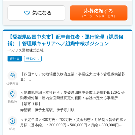
・他の船舶業者との協力・連絡
■賞与:あり・年2回 ※前年度実績…計3.10ヶ月分賃金はあくまで
ホテル事業やバス事業・不動産事業等、グループの総合力を活か
・入出港・荷役作業の手配
も目安の金額であり、選考を通じて上下する可能性があります。
して様々な事業展開に取り組んでおり、主力となる鉄道事業にお
応募依頼する
・実績集計と請求業務
気になる
月給(月額)は固定手当を含めた表記です。
いては、ダイヤ改正やチケットアプリ導入による利便性の向上、
（エージェントサービス）
・荷主をはじめとした顧客折衝
ICTも活用した省力化・省人化を図ることで更なる事業拡大を目指
しています。
■同社の特徴：
同社の歴史は1894年、別子銅山の御用達として初代青野重松氏が
変更の範囲：会社の定める業務
【愛媛県四国中央市】配車責任者・運行管理（課長候
銅山に働く人々の生活物資を供給していくことを目的に「青野回
補）｜管理職キャリアへ／組織中核ポジション
漕店」を創業したことに始まります。以来、事業を通じて広く社
会に奉仕・貢献していくことを社訓とし着実な歩みを積み重ね、
ペガサス運輸株式会社
当地にあって124年もの歴史を刻み続ける「老舗の名門企業」で
正社員
転勤なし
す。また内航海運業界にあっては、とりわけ「特殊タンク船輸送
のパイオニア」としても大きな存在感を持ち、地元の住友金属鉱
山・住友化学を始めとする大手企業のパートナーとして海上輸
【四国エリアの地場優良物流企業／事業拡大に伴う管理職候補募
送、船舶代理店業務および港湾荷役業務の重責を担っています。
集】
さらに近年は、外航海運事業に本格進出しており、積極的な活動
仕事内容
★物流業界での経験を活かし、配車・運行管理の中核人材として
を展開中です。
活躍できるポジション
＜勤務地詳細＞本社住所：愛媛県四国中央市土居町野田126-1 受
★取引量増加に伴う増員募集のため、成長フェーズの組織づくり
動喫煙対策：屋内全面禁煙変更の範囲：会社の定める事業所
変更の範囲：会社の定める業務
に携われる
勤務地
【最寄り駅】
★配車業務だけでなく、マネジメントや業務改善にもチャレンジ
赤星駅、伊予土居駅、伊予寒川駅
可能
★将来的には課長として部門運営を担うキャリアパスあり
＜予定年収＞430万円～700万円＜賃金形態＞月給制＜賃金内訳＞
月額（基本給）：300,000円～500,000円＜月給＞300,000円～
■採用背景
給与
500,000円＜昇給有無＞有＜残業手当＞有＜給与補足＞予定年収
当社は愛媛県四国中央市を拠点に、一般貨物運送事業を中心に倉