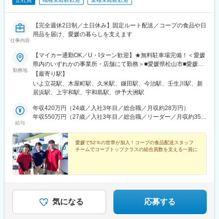
正社員
職種未経験歓迎
業種未経験歓迎
【完全週休2日制／土日休み】固定ルート配送／コープの食品や日
用品を届け、愛媛の暮らしを支えます
仕事内容
【マイカー通勤OK／U・Iターン歓迎】★無料駐車場完備！＜愛媛
県内のいずれかの事業所・店舗にて勤務＞■愛媛県松山市■愛媛県
勤務地
今治市■愛媛県西条市■愛媛県新居浜市■愛媛県西予市宇和町■愛媛
【最寄り駅】
県宇和島市■愛媛県大洲市※希望を十分に考慮し配属いたします。
いよ立花駅、木屋町駅、久米駅、鎌田駅、今治駅、壬生川駅、新
※エリア詳細は当組合HPの「コープえひめについて」もご覧くだ
居浜駅、上宇和駅、宇和島駅、伊予大洲駅
さい！＜総合職（転勤あり）・エリア内勤務の選択が可能です！
＞▼県内転勤ありの場合→愛媛県内いずれかの事業所・店舗に配
年収420万円（24歳／入社3年目／総合職／月収約28万円）
属・転勤あり▼エリア勤務の場合松山／今治・西条／西条・新居
年収550万円（27歳／入社3年目／総合職／リーダー／月収約35万
給与
浜／西予・宇和島／宇和島・大洲→上記のエリアから選択可能。
円）
エリア内の配属・転勤あり＞＞★POINT年に1回の面談で、エリア
希望から総合職への変更も可能！（その逆もOK）そのため「子ど
愛媛で52％の世帯が加入！コープの食品配送スタッフ
チームでコープトップクラスの組合員数を支える一員に
もが大きくなったタイミングで切り替えたい」「仕事に慣れるま
ではエリア勤務がイイ」など、本人の希望や家庭の事情をしっか
りと考慮。長く働ける仕組みを整えています。【本部】愛媛県松
山市朝生田町3-1-12※受動喫煙対策：屋内禁煙
気になる
応募する