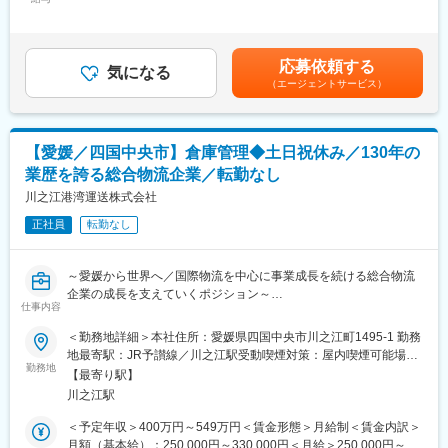
330,000円＜昇給有無＞有＜残業手当＞有＜給与補足＞※予定年収
◆ご提案
は年齢・経験・能力等を考慮の上決定します。■賞与：年2回（7
荷主に、見積もりや納期、運送するトラックの種類などを提案。
■具体的には：
月・12月）■昇給：年1回（5月）賃金はあくまでも目安の金額で
成約まで導きます。
・配送スケジュールの作成・管理
あり、選考を通じて上下する可能性があります。月給(月額)は固定
↓
応募依頼する
・専用ソフトを使用したデータ入力業務
気になる
手当を含めた表記です。
◆運送の依頼・手配
（エージェントサービス）
・現場作業の進捗管理
正式に運送会社へ案件を依頼します。発注書や指示書などを作成
・関係部署との連携・調整
し、詳細を伝達。運送の実務を進めてもらいます。
・業務改善提案の実施 等
↓
将来的には管理職としてご活躍いただける方を期待します。
◆完了
【愛媛／四国中央市】倉庫管理◆土日祝休み／130年の
荷物の積み込み・運送・荷下ろしが終了したら、ドライバーから
業歴を誇る総合物流企業／転勤なし
■当社について：
完了報告を受けます。
明治20年創業、130年の業歴を誇る総合物流企業です。海運事
川之江港湾運送株式会社
業・倉庫事業・陸送事業・船舶内航事業・国際物流事業・太陽光
＜運送会社からの依頼にも対応＞
正社員
転勤なし
発電事業・コンテナ販売事業の7つの主力事業により海陸一貫輸送
「来週は案件が落ち着いているので、荷物を運ぶ案件があったら
体制を構築し、国内外への幅広い物流サービスを実現していま
紹介してほしい」など、運送会社から依頼を受けることも多数。
す。
荷主からの依頼状況をチェックして、その運送会社に合う案件を
～愛媛から世界へ／国際物流を中心に事業成長を続ける総合物流
当社は国内・国際輸送、通関、保管、検品、流通加工といったあ
結びつけるのも大切な仕事です。
企業の成長を支えていくポジション～
らゆる物流サービスをワンストップでご提供する総合物流企業で
仕事内容
あることが強みです。
■募集背景：
＜勤務地詳細＞本社住所：愛媛県四国中央市川之江町1495-1 勤務
四国エリアを中心に充実した物流システムを構え、四国・神戸の
業務拡大に伴い、倉庫管理体制の強化を図るため、新たな人材を
地最寄駅：JR予讃線／川之江駅受動喫煙対策：屋内喫煙可能場所
両拠点では自社が保有する広大な倉庫と豊富な輸送車両を最大限
募集します。
勤務地
あり変更の範囲：会社の定める事業所
に活用し、食品や日用品、アパレル製品など身近なものから薬品
【最寄り駅】
や医療品など専門性の高いもの、小口輸送から大型機械の輸送に
川之江駅
■仕事内容：
至るまで、安全・正確かつスピーディーな輸送体制を確立してお
倉庫管理職として、四国・神戸に展開する自社倉庫の運営全般を
＜予定年収＞400万円～549万円＜賃金形態＞月給制＜賃金内訳＞
ります。
担っていただきます。製紙原料を中心に、多種多様な貨物の入出
月額（基本給）：250,000円～330,000円＜月給＞250,000円～