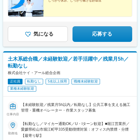
しっかり休み、しっかり稼げる好環境
気になる
応募する
土木系総合職／未経験歓迎／若手活躍中／残業月5h／
転勤なし
株式会社ケイ・アール総合企画
正社員
転勤なし
5名以上採用
職種未経験歓迎
業種未経験歓迎
【未経験歓迎／残業月5h以内／転勤なし】公共工事を支える施工
管理・重機オペレーター・作業スタッフ募集
仕事内容
【転勤なし／マイカー通勤OK／U・Iターン歓迎】■堀江営業所／
愛媛県松山市堀江町甲335受動喫煙対策：オフィス内禁煙・分煙
勤務地
【最寄り駅】