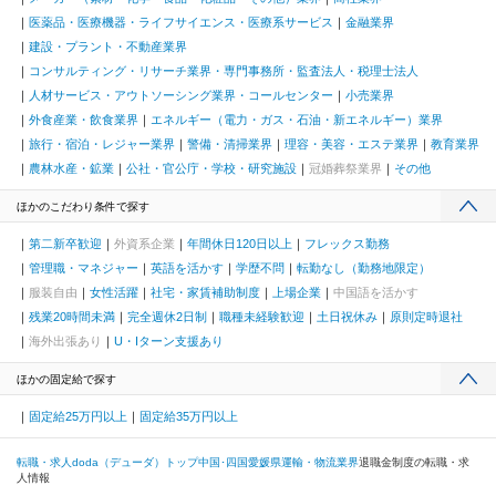
医薬品・医療機器・ライフサイエンス・医療系サービス
金融業界
建設・プラント・不動産業界
コンサルティング・リサーチ業界・専門事務所・監査法人・税理士法人
人材サービス・アウトソーシング業界・コールセンター
小売業界
外食産業・飲食業界
エネルギー（電力・ガス・石油・新エネルギー）業界
旅行・宿泊・レジャー業界
警備・清掃業界
理容・美容・エステ業界
教育業界
農林水産・鉱業
公社・官公庁・学校・研究施設
冠婚葬祭業界
その他
ほかのこだわり条件で探す
第二新卒歓迎
外資系企業
年間休日120日以上
フレックス勤務
管理職・マネジャー
英語を活かす
学歴不問
転勤なし（勤務地限定）
服装自由
女性活躍
社宅・家賃補助制度
上場企業
中国語を活かす
残業20時間未満
完全週休2日制
職種未経験歓迎
土日祝休み
原則定時退社
海外出張あり
U・Iターン支援あり
ほかの固定給で探す
固定給25万円以上
固定給35万円以上
転職・求人doda（デューダ）トップ
中国･四国
愛媛県
運輸・物流業界
退職金制度の転職・求
人情報