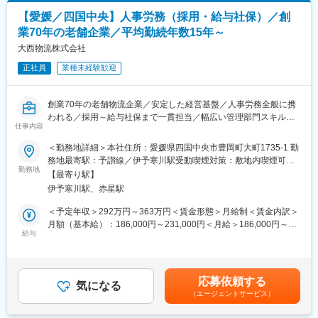
あれば、直接企業様とやり取りすることもございます。
四国テックソリューションは創業100年を超える鶴丸海運グルー
【愛媛／四国中央】人事労務（採用・給与社保）／創
プの一員として設立されました。
■組織構成：
業70年の老舗企業／平均勤続年数15年～
グループ全体で国内外に広がる物流ネットワークを持ち、安定し
営業課6名＜男性3名（部長、課長、課長代理1名ずつ／女性3名
た事業基盤を築いています。
大西物流株式会社
（一般職・事務）＞
設立からまだ新しい会社ですが、グループのバックアップを受
正社員
業種未経験歓迎
け、堅実な成長を続けています。
■ご入社後の流れ：
未経験でも丁寧に指導しますので安心です◎
創業70年の老舗物流企業／安定した経営基盤／人事労務全般に携
OJTにてサポート業務から、まずは仕事の流れ（輸出入など）を
われる／採用～給与社保まで一貫担当／幅広い管理部門スキル習
理解いただき、少しずつ業務に慣れていただきます。
仕事内容
得／将来は制度設計・企画業務／平均勤続年数15年／教育制度充
実／定年後再雇用あり
■働き方：
＜勤務地詳細＞本社住所：愛媛県四国中央市豊岡町大町1735-1 勤
・基本的には定時退社です。状況によりますが、時間外は多い時
務地最寄駅：予讃線／伊予寒川駅受動喫煙対策：敷地内喫煙可能
■業務内容：
で40時間程度となります。
勤務地
場所あり変更の範囲：会社の定める事業所
【最寄り駅】
創業70年を超える物流会社である同社の人事労務業務全般をお任
伊予寒川駅、赤星駅
せします。
これまでのご経験を基にお任せする業務を決定しますが、具体的
■当社の特徴：
＜予定年収＞292万円～363万円＜賃金形態＞月給制＜賃金内訳＞
な業務内容としては以下を想定しております。
・株式会社住友倉庫の全額出資会社であり、総合物流業として、
月額（基本給）：186,000円～231,000円＜月給＞186,000円～
・採用関係業務（入社手続きなど）
住友重機グループ、TMTマシナリー、三浦工業（株）の製品の国
給与
231,000円＜昇給有無＞有＜残業手当＞有賃金はあくまでも目安
・給与計算、社会保険手続き、厚生年金手続き
内輸送、国際輸送、及び構内作業などを中心に幅広く事業をして
の金額であり、選考を通じて上下する可能性があります。月給(月
メインでお任せするのは上記業務となっておりますが、その他必
います。
額)は固定手当を含めた表記です。
要に応じて以下業務もお任せする可能性がございます。
・港湾運送業や国際総合物流、通関業、倉庫業など多岐にわたる
応募依頼する
・総務業務
物流サービスを提供しています。
気になる
（エージェントサービス）
・一般庶務業務
・従業員数は約60名で、住友重機械工業やパナソニックヘルスケ
・一部法務業務（文書管理、労働契約関係など）
アなどの大手企業とも取引があります。