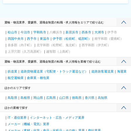
運輸・物流業界、愛媛県、退職金制度の転職・求人情報をエリアで絞り込む
松山市
今治市
宇和島市
八幡浜市
新居浜市
西条市
大洲市
伊予市
四国中央市
西予市
東温市
伊予郡（松前町、砥部町）
南宇和郡（愛南町）
喜多郡（内子町）
北宇和郡（松野町、鬼北町）
西宇和郡（伊方町）
上浮穴郡（久万高原町）
越智郡（上島町）
運輸・物流業界、愛媛県、退職金制度の転職・求人情報を業種で絞り込む
鉄道業
道路貨物運送業（宅配便・トラック運送など）
道路旅客運送業
海運業
航空運輸業
倉庫業・梱包業
ほかのエリアで探す
鳥取県
島根県
岡山県
広島県
山口県
徳島県
香川県
高知県
ほかの業種で探す
IT・通信業界
インターネット・広告・メディア業界
メーカー（機械・電気）業界
メーカー（素材・化学・食品・化粧品・その他）業界
商社業界