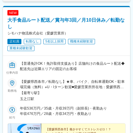
NEW
大手食品ルート配送／賞与年3回／月10日休み／転勤な
し
シモハナ物流株式会社（愛媛営業所）
正社員
転勤なし
5名以上採用
職種未経験歓迎
業種未経験歓迎
【普通免許OK！免許取得支援あり】店舗向けの食品ルート配送◆
配送先は近隣エリアの固定のお客様
仕事内容
【愛媛県西条市／転勤なし】★車、バイク、自転車通勤OK・駐車
場完備（無料）※U・Iターン歓迎■愛媛営業所所在地：愛媛県西条
勤務地
市丹原町来見791-2※室内原則禁煙（屋外喫煙スペース有）
【最寄り駅】
玉之江駅
年収536万円／35歳・月収39万円（副班長)・夜勤あり
年収476万円／28歳・月収34万円・夜勤あり
給与
【愛媛県西条市】働きやすくてストレスゼロ！？