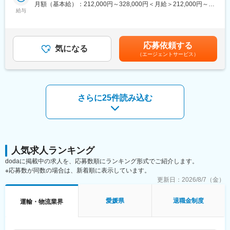
新居浜港へ入港する船舶の入出港手続きや荷役補助を行っていた
月額（基本給）：212,000円～328,000円＜月給＞212,000円～
や医療品など専門性の高いもの、小口輸送から大型機械の輸送に
だきます。新居浜港に入る船が、スムーズに到着・荷物の積み下
給与
328,000円＜昇給有無＞有＜残業手当＞有＜給与補足＞■昇給年1
至るまで、安全・正確かつスピーディーな輸送体制を確立してお
ろし・出港できるようサポートする仕事です。
回（4月） 金額1月あたり3,800円～10,000円（前年度実績）■賞
ります。
デスクワークだけでなく、実際に港の現場にも出て対応します。
与年2回（7、12月） 3.10ヶ月分（前年度実績）賃金はあくまで
も目安の金額であり、選考を通じて上下する可能性があります。
変更の範囲：会社の定める業務
応募依頼する
●具体的には（業務の流れ）
気になる
月給(月額)は固定手当を含めた表記です。
（エージェントサービス）
（1） 入港前の準備（事務作業）
・船が港に入るために必要な書類を作成
・関係機関・各所へ申請手続き
・荷物の内容や作業スケジュールを確認・調整
さらに25件読み込む
（2） 船の到着対応（現場対応）
・港で船の到着に立ち会い
・船員や現場作業員と連携
・スケジュール通りに作業が進むよう調整
※外航船の場合は英語でやり取りする場面あり
人気求人ランキング
（3） 荷物の積み下ろしサポート（現場＋管理）
dodaに掲載中の求人を、応募数順にランキング形式でご紹介します。
・硫酸などの危険物の荷役作業に立ち会い
※応募数が同数の場合は、新着順に表示しています。
・安全に作業が進んでいるか確認
更新日：
2026/8/7（金）
・作業の進捗チェック・トラブル対応
※実際の重作業ではなく「現場の管理・サポート」が中心
愛媛県
退職金制度
運輸・物流業界
（4） 出港準備（事務作業）
・荷役完了後の書類作成