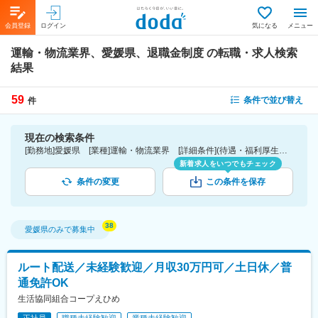
会員登録
ログイン
気になる
メニュー
運輸・物流業界、愛媛県、退職金制度
の転職・求人検索
結果
59
条件で並び替え
件
現在の検索条件
[勤務地]愛媛県 [業種]運輸・物流業界 [詳細条件](待遇・福利厚生)退職金制度
新着求人をいつでもチェック
条件の変更
この条件を保存
愛媛県
のみで募集中
ルート配送／未経験歓迎／月収30万円可／土日休／普
通免許OK
生活協同組合コープえひめ