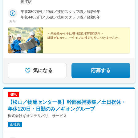
堀江駅
年収380万円／29歳／技術スタッフ職／経験6年
年収440万円／35歳／技術スタッフ職／経験8年
給与
＜未経験から手に職×残業月5時間以内＞
経験ゼロから、一生モノの技術を身につけませんか。
気になる
応募する
NEW
【松山／物流センター長】幹部候補募集／土日祝休・
年休120日・日勤のみ／ギオングループ
株式会社ギオンデリバリ―サービス
正社員