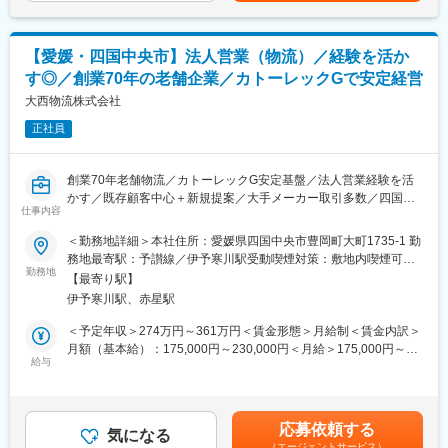
高い水準で社員の長期就業に向けた環境整備が整っています。
業務
《3》事業成長に向けた取り組み
・予決算監理、現場指導業務
ホテル事業やバス事業・不動産事業等、グループの総合力を活か
＜土木技術センター＞
して様々な事業展開に取り組んでおり、主力となる鉄道事業にお
【愛媛・四国中央市】法人営業（物流）／経験を活か
・本四予讃線（瀬戸大橋）の橋体設備管理
いては、ダイヤ改正やチケットアプリ導入による利便性の向上、
す◎／創業70年の老舗企業／カトーレックGで安定経営
・工事積算
ICTも活用した省力化・省人化を図ることで更なる事業拡大を目指
・橋りょう、トンネル個別検査 など
大西物流株式会社
しています。
正社員
■当社の特徴：
変更の範囲：会社の定める業務
鉄道事業を中心にグループ全社を挙げ、四国地域の活性化や観光
振興による交流人口の拡大に積極的に取り組み、地域社会に信頼
創業70年老舗物流／カトーレックG安定基盤／法人営業経験を活
され親しまれる企業を目指しています。
かす／既存顧客中心＋新規提案／大手メーカー取引多数／四国発
将来にわたって四国の鉄道ネットワークを維持することや、四国
仕事内容
全国物流ネットワーク／2024年問題対応ビジネス／U・Iターン歓
の活性化に向けた抜本的な高速、高規格鉄道を実現するため、地
迎
＜勤務地詳細＞本社住所：愛媛県四国中央市豊岡町大町1735-1 勤
域社会から一層の理解を得られるよう取り組んでいます。
務地最寄駅：予讃線／伊予寒川駅受動喫煙対策：敷地内喫煙可能
■採用背景
勤務地
場所あり変更の範囲：会社の定める事業所
■当社の魅力ポイント：
【最寄り駅】
2024年問題で直近は物流の依頼が増えており、事業拡大を進めて
《1》四国の未来を支える
伊予寒川駅、赤星駅
おります。
人口減少や災害激甚化、感染症流行など環境が大きく変化する
従来の進め方だけでなく、新規の開拓も含めて進めている状況で
＜予定年収＞274万円～361万円＜賃金形態＞月給制＜賃金内訳＞
中、四国のインフラを支える当社では、地域とともに成長し、
あることによる募集でございます。
月額（基本給）：175,000円～230,000円＜月給＞175,000円～
「訪れたい・暮らしたいと感じる、にぎわいとおもてなしにあふ
給与
230,000円＜昇給有無＞有＜残業手当＞有＜給与補足＞賞与年２
れる四国」の未来を作っていくため、重要な役割を担っていま
■業務概要：
回（基本給の1.85ヶ月×２回：2024年支給実績）賃金はあくまで
す。
愛媛県から全国へお客様の荷物を届ける物流会社である同社で、
も目安の金額であり、選考を通じて上下する可能性があります。
《2》長期就業しやすい環境
営業担当として以下の業務をお任せします。
月給(月額)は固定手当を含めた表記です。
働き方においては年間休日120日、長期休暇も充実しており、平
応募依頼する
（1）新規案件の獲得
気になる
均月残業は15.6時間、有給休暇平均取得率は87.9％と平均よりも
（エージェントサービス）