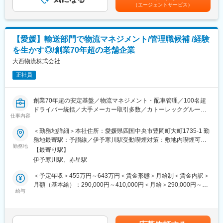
■同社の特長：
（エージェントサービス）
（1）長距離業務
創業70年を迎える同社は、四国エリアを中心とした大手企業の物
：東京線・大阪線・山陽線・九州線
流を担う重要な役割を担っています。自社保有のトラックでの輸
（2）地場集配業務
送業務以外にも、自社倉庫でお客様毎・製品毎であらゆるニーズ
：主に四国中央市内・東予地区・西讃地区の集配
をくみ取り、最適な管理体制を実施しております。また物流業界
【愛媛】輸送部門で物流マネジメント/管理職候補 /経験
（3）四国共配業務
の2024年問題についても、コンプライアンスを遵守した経営を徹
を生かす◎/創業70年超の老舗企業
：愛媛、香川、高知、徳島
底しており、長期就業いただくことが可能です。
大西物流株式会社
■役職ごとの業務範囲
変更の範囲：会社の定める業務
正社員
当ポジションはメンバークラスの募集となります。
ただ、今後昇給昇進し主任や管理職になった際には、収支管理や
現場の安全管理、労務管理等マネジメント業務もお任せいたしま
創業70年超の安定基盤／物流マネジメント・配車管理／100名超
す。
ドライバー統括／大手メーカー取引多数／カトーレックグループ
仕事内容
／コンプライアンス重視／OJTで管理職育成
■組織構成：
＜勤務地詳細＞本社住所：愛媛県四国中央市豊岡町大町1735-1 勤
配属予定の部署では約150名が勤務しております。
■業務内容：
務地最寄駅：予讃線／伊予寒川駅受動喫煙対策：敷地内喫煙可能
・管理職：9名
配送依頼が入った際の配車手配等管理をお任せいただきます。
勤務地
場所あり変更の範囲：会社の定める事業所
・主任／係長：6名
【最寄り駅】
取引先は現時点で160社ほど存在し、弊社輸送部門には100名を超
・一般社員：153名
伊予寒川駅、赤星駅
えるドライバーが在籍しております。
・パート・アルバイト：6名
取引先から依頼が入った際に、当部署ではドライバーの特性や勤
＜予定年収＞455万円～643万円＜賃金形態＞月給制＜賃金内訳＞
計174名
務時間等を考慮して最適なドライバーをアサイン・差配する業務
月額（基本給）：290,000円～410,000円＜月給＞290,000円～
※一般社員の中には、当ポジションの方数名以外、ドライバーで構
となります。
給与
410,000円＜昇給有無＞有＜残業手当＞無＜給与補足＞年２回
成されております。
弊社以外に外注のドライバーも存在しますので、場合によっては
（基本給の1.85ヶ月×２回：2024年支給実績）賃金はあくまでも
外注委託や手配もお任せいたします。
目安の金額であり、選考を通じて上下する可能性があります。月
■教育環境：
給(月額)は固定手当を含めた表記です。
・同ポジションにおける現在の部長が、１年間のOJTを通して業