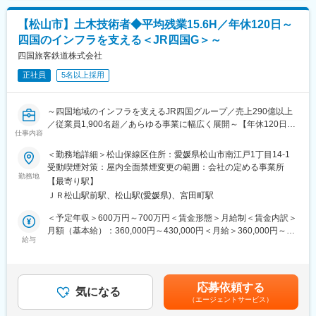
・新居浜市を中心に松山、大阪にも営業所を展開し、四国全域の
将来的には、それら全般の業務から、
物流ニーズに対応しています。
【松山市】土木技術者◆平均残業15.6H／年休120日～
・社内の人員計画
・高度なノウハウと豊富な経験を活かし、最適な物流ソリューシ
四国のインフラを支える＜JR四国G＞～
・予算の作成
ョンを提供し続け、社会に貢献することを使命に今後も顧客満足
・福利厚生の立ち上げ
四国旅客鉄道株式会社
度の向上を目指してまいります。
など全社的な企画系の業務（上流）をお任せいたします。
正社員
5名以上採用
変更の範囲：会社の定める業務
同じ業務をルーティーンでこなすよりも、今のうちに幅広い管理
系の知見を身につけ、ゆくゆくは制度設計や管理部門の上流から
～四国地域のインフラを支えるJR四国グループ／売上290億以上
業務をこなし、組織に貢献していきたい方にお勧めです！
／従業員1,900名超／あらゆる事業に幅広く展開～【年休120日・
仕事内容
土日祝休み／月平均残業15.6時間／有給休暇平均取得率87.9％】
■組織構成：
＜勤務地詳細＞松山保線区住所：愛媛県松山市南江戸1丁目14-1
配属予定の部署では現在5名の方が在籍しております。
■業務内容：
受動喫煙対策：屋内全面禁煙変更の範囲：会社の定める事業所
今回ご入社いただく方を含め、６名での組織を予定しておりま
・現場技術部門である保線区に配属となり、線路設備や土木構造
勤務地
す。
【最寄り駅】
物の検査・保守メンテナンス・施工監理業務をお任せします。
総務部での配属となり、総務課の課長及びスタッフ、人事労務課
ＪＲ松山駅前駅、松山駅(愛媛県)、宮田町駅
・ゆくゆくは本社の保線課や工事課といった計画部門、土木技術
の課長及びスタッフ、安全管理課課長１名で構成されておりま
センターの技術者として活躍して頂く可能性もあります。
＜予定年収＞600万円～700万円＜賃金形態＞月給制＜賃金内訳＞
す。
月額（基本給）：360,000円～430,000円＜月給＞360,000円～
■業務詳細：
給与
430,000円＜昇給有無＞有＜残業手当＞有＜給与補足＞※経験、能
■教育環境：
＜現場技術部門（保線区）＞
力、スキル等を考慮し、弊社規定により決定します。■昇給：年1
ご入社後は現場社員の下でOJTを中心に業務を習得頂く事を予定
・線路設備、土木構造物の検査・保守メンテナンス業務
回■賞与：年2回 （昨年度実績4.5か月分）賃金はあくまでも目安
しております。また法改正に伴う知識習得については、業務の一
・軌道・土木工事の発注、施工監理業務（施工会社の監理）
の金額であり、選考を通じて上下する可能性があります。月給(月
環として行政やトラック協会主催のセミナーにもご参加頂きます
応募依頼する
＜計画部門（保線課、工事課）＞
気になる
額)は固定手当を含めた表記です。
ので、安心して業務を習得頂く事が可能な環境となります。
（エージェントサービス）
・線路設備、土木構造物の維持管理や設備更新に関する計画策定
業務