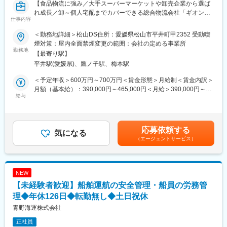
【食品物流に強み／大手スーパーマーケットや卸売企業から選ば
れ成長／卸～個人宅配までカバーできる総合物流会社「ギオン」
仕事内容
グループ】
＜勤務地詳細＞松山DS住所：愛媛県松山市平井町甲2352 受動喫
卸売・3PL双方を手がけるセンターにて、収益性と品質を両立さ
煙対策：屋内全面禁煙変更の範囲：会社の定める事業所
せるセンター運営の責任者候補を募集いたします。
勤務地
【最寄り駅】
平井駅(愛媛県)、鷹ノ子駅、梅本駅
■業務内容：
・物流センターの運営全般（入出庫管理、在庫管理、配送計画）
＜予定年収＞600万円～700万円＜賃金形態＞月給制＜賃金内訳＞
・人員管理（正社員・パート・派遣スタッフの採用・教育・シフ
月額（基本給）：390,000円～465,000円＜月給＞390,000円～
ト調整）
給与
465,000円＜昇給有無＞有＜残業手当＞無＜給与補足＞※年収は入
・コスト管理（収支計画、KPI達成、改善施策立案）
社時のものであり、将来的昇格などをすればさらに上がっていき
・顧客対応（荷主企業との折衝、品質管理、クレーム対応）
ます。■昇給：年1回（4月）■賞与：年2回（7月、12月）賃金はあ
・DX推進（マテハン導入、業務効率化、システム改善）
くまでも目安の金額であり、選考を通じて上下する可能性があり
応募依頼する
・新規拠点立ち上げや業務改善プロジェクトへの参画
気になる
ます。月給(月額)は固定手当を含めた表記です。
（エージェントサービス）
※まずはマネージャーのサポート及び業務を習得していただき最短
で2,3か月した後、所属長として事業所運営管理をお任せ致しま
す。
※弊社業務の習熟度次第では、事業所をお任せするのに半年から1
NEW
年かかる場合もあります。
【未経験者歓迎】船舶運航の安全管理・船員の労務管
■当社の強み：
理◆年休126日◆転勤無し◆土日祝休
当社は、物流管理・輸配送・コンサルティングを包括的に提供で
青野海運株式会社
きることが最大の強みです。
正社員
また、当社の中心事業は【食品物流】であり、現在、物流業界で