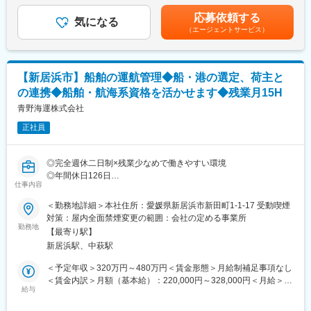
送業務以外にも、自社倉庫でお客様毎・製品毎であらゆるニーズ
■入社後の流れ：
金額であり、選考を通じて上下する可能性があります。月給(月額)
をくみ取り、最適な管理体制を実施しております。また物流業界
応募依頼する
入社後はまず基礎知識をつけていただき、数年経過した後に適性
気になる
は固定手当を含めた表記です。
の2024年問題についても、コンプライアンスを遵守した経営を徹
（エージェントサービス）
等を判断して「電気区」の中でも、電力設備／電気通信設備／電
底しており、長期就業いただくことが可能です。
気信号設備のいずれかの担当者として一人立ちを目指します。
変更の範囲：会社の定める業務
■当社の特徴：
【新居浜市】船舶の運航管理◆船・港の選定、荷主と
鉄道事業を中心にグループ全社を挙げ、四国地域の活性化や観光
の連携◆船舶・航海系資格を活かせます◆残業月15H
振興による交流人口の拡大に積極的に取り組み、地域社会に信頼
され親しまれる企業を目指しています。
青野海運株式会社
将来にわたって四国の鉄道ネットワークを維持することや、四国
正社員
の活性化に向けた抜本的な高速、高規格鉄道を実現するため、地
域社会から一層の理解を得られるよう取り組んでいます。
◎完全週休二日制×残業少なめで働きやすい環境
■当社の魅力ポイント：
◎年間休日126日
《1》四国の未来を支える
仕事内容
人口減少や災害激甚化、感染症流行など環境が大きく変化する
■仕事の概要：
＜勤務地詳細＞本社住所：愛媛県新居浜市新田町1-1-17 受動喫煙
中、四国のインフラを支える当社では、地域とともに成長し、
お預かりする荷物の量などに応じて、運ぶ船や港を選定します。
対策：屋内全面禁煙変更の範囲：会社の定める事業所
「訪れたい・暮らしたいと感じる、にぎわいとおもてなしにあふ
荷主の方とのやり取りを通してコミュニケーションスキルや調整
勤務地
れる四国」の未来を作っていくため、重要な役割を担っていま
【最寄り駅】
力が培われます。
す。
新居浜駅、中萩駅
《2》長期就業しやすい環境
■仕事内容:
＜予定年収＞320万円～480万円＜賃金形態＞月給制補足事項なし
働き方においては年間休日120日、長期休暇も充実しており、平
自社運航船舶の運航管理
＜賃金内訳＞月額（基本給）：220,000円～328,000円＜月給＞
均月残業は15.6時間、有給休暇平均取得率は87.9％と平均よりも
・荷主からの輸送オーダーの受注
給与
220,000円～328,000円＜昇給有無＞有＜残業手当＞有＜給与補足
高い水準で社員の長期就業に向けた環境整備が整っています。
・オーダー内容から運航船舶の割振
＞■昇給:あり・金額1月あたり3,800円～10,000円（前年度実績）
《3》事業成長に向けた取り組み