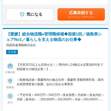
験やご年齢によって想定年収は前後する可能性がございます【昇
理(対応)がメインになります。
給】年1回（4月）【賞与】年2回（7月、12月）賃金はあくまでも
１．商品入出庫管理
現場を理解し、社員やドライバーとの信頼関係を大切にしながら
目安の金額であり、選考を通じて上下する可能性があります。月
２．顧客管理
応募依頼する
組織をより良くしていきたい方、将来的にマネジメントへ挑戦し
気になる
給(月額)は固定手当を含めた表記です。
３．パソコンを使用した業務処理
（エージェントサービス）
たい方に最適な環境です。
４．売上管理
現職で配車責任者や運行管理を担っているものの、次のキャリア
５．その他付随する業務
ステップが見えにくい方にとって大きなチャンスとなるポジショ
※パソコン（ワード、エクセル）の基本操作レベルが必要です。
ンです。
【愛媛】総合物流職※管理職候補◆面接1回／徳島県シ
※完全な内勤ではなく、担当顧客のニーズを聞き、当社で請け負え
るかの判断や配送等も行っていただく場合がございます。
ェアNo1／暮らしを支える物流のお仕事◆
※荷物を積み下ろしを手伝うなど会社全体の業務量に合わせてフレ
変更の範囲：会社の定める業務
四国高速運輸株式会社
キシブルにご対応いただきます。
正社員
■フォロー体制：
先輩社員がフォローするため、業界・職種が未経験でもご安心く
【月収30万以上も目指せる！／県内外に24拠点＆従業員600名で
ださい。
四国最大の物流企業！】
広い視野で柔軟に業務に臨める方はぜひご応募ください！
仕事内容
■採用背景：
■当社について：
＜勤務地詳細＞愛媛県内の拠点住所：愛媛県 受動喫煙対策：屋内
今回は、運輸・物流業界が抱える様々な問題を解決し、一緒に会
四国高速運輸は運輸・物流業界に課された使命を全うすべく、
全面禁煙変更の範囲：会社の定める事業所
社を未来へと導いていただける方々の採用を考えております。
日々業務邁進しております。コロナ禍においては、エッセンシャ
勤務地
現責任者の業務を早期に担っていただき、各拠点での方針を引き
ルワーカーとして、その重要性を改めて見直され、文字通り必要
＜予定年収＞400万円～500万円＜賃金形態＞月給制＜賃金内訳＞
継いでいってもらいます。
かつ不可欠な存在として認識されております。
月額（基本給）：250,000円～320,000円＜月給＞250,000円～
我々と一緒に日本経済を支え動かしましょう!!
日用雑貨や建築資材をはじめ、多種多様な商品の配送を行ってお
給与
320,000円＜昇給有無＞有＜残業手当＞有＜給与補足＞※スキル経
り、多くのお客様からご支持をいただき、令和４年３月決算での
験やご年齢によって想定年収は前後する可能性がございます【昇
■業務内容：
売上高も１１２億円となり、徳島県のリーディングカンパニーと