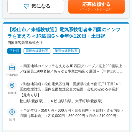
給(月額)は固定手当を含めた表記です。
※一般社員の中には、当ポジションの方数名以外、ドライバーで構
応募依頼する
得意先は約６０社で、ユニ・チャーム株式会社や日本製紙株式会
気になる
成されております。
（エージェントサービス）
社等、大手のメーカーさんとも取引がございます。
社宅制度や教育制度があり、安定した生活環境のもとでスキルア
■教育環境：
ップを図ることが出来ます。
同ポジションにおける現在の部長が１年間のOJTを通して業務や
顧客を引継ぎつつ、1から業務を教えますのでご安心ください。
【松山市／未経験歓迎】電気系技術者◆四国のインフ
■業務詳細：
ラを支える＜JR四国G＞◆年休120日・土日祝
（1）一般の倉庫業務
■働き方
入出庫作業・在庫管理・一部配送手配・請求業務
四国旅客鉄道株式会社
通勤距離が50キロを超える方には借り上げ社宅が適用されます。
（2）在庫＋スルー共配の出庫・荷受・仕分・積込
正社員
職種未経験歓迎
業種未経験歓迎
■同社の特長：
■組織構成：
創業70年を迎える同社は、四国エリアを中心とした大手企業の物
配属予定の部署では約120名が勤務しております。
流を担う重要な役割を担っています。自社保有のトラックでの輸
～四国地域のインフラを支えるJR四国グループ／売上290億以上
・管理職：６名
送業務以外にも、自社倉庫でお客様毎・製品毎であらゆるニーズ
／従業員1,900名超／あらゆる事業に幅広く展開～【年休120日・
・主任／係長：８名
仕事内容
をくみ取り、最適な管理体制を実施しております。また物流業界
土日祝休み／月平均残業15.6時間／有給休暇平均取得率87.9％】
・一般社員：44名
の2024年問題についても、コンプライアンスを遵守した経営を徹
＜勤務地詳細＞松山電気区住所：愛媛県松山市南江戸1丁目14-1
・パート・アルバイト：63名
底しており、長期就業いただくことが可能です。
■業務内容：
受動喫煙対策：屋内全面禁煙変更の範囲：会社の定める事業所
当社の工務部「電気区」において、電気設備（電車線設備、電灯
勤務地
■教育環境：
【最寄り駅】
変更の範囲：会社の定める業務
設備、変電設備、信号設備、踏切保安設備、通信設備等）の検
現場社員のOJT制度を通して業務のフォローさせていただきま
松山駅(愛媛県)、ＪＲ松山駅前駅、大手町駅(愛媛県)
査・保守メンテナンス業務に携わって頂きます。その他、工事発
す。
注や施工管理業務もお任せします。
＜予定年収＞350万円～600万円＜賃金形態＞月給制＜賃金内訳＞
また、場合によって本社の電気課において四国全体の工事計画策
月額（基本給）：210,000円～360,000円＜月給＞210,000円～
■同社の特長：
定、予算管理、技術管理、安全管理等に従事して頂く可能性もご
給与
360,000円＜昇給有無＞有＜残業手当＞有＜給与補足＞※経験、能
創業70年を迎える同社は、四国エリアを中心とした大手企業の物
ざいます。
力、スキル等を考慮し、弊社規定により決定します。■昇給：年1
流を担う重要な役割を担っています。自社保有のトラックでの輸
回■賞与：年2回（昨年度実績4.5か月分）賃金はあくまでも目安の