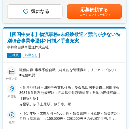
給】年1回（4月）【賞与】年2回（7月、12月）賃金はあくまでも
総合物流業務における以下業務の管理を担当していただきます。
しての地位を築いております。
目安の金額であり、選考を通じて上下する可能性があります。月
顧客管理(対応)がメインになります。
応募依頼する
気になる
給(月額)は固定手当を含めた表記です。
１．商品入出庫管理
変更の範囲：会社の定める業務
（エージェントサービス）
２．顧客管理
３．パソコンを使用した業務処理
４．売上管理
【四国中央市】物流事務※未経験歓迎／競合が少ない特
５．その他付随する業務
※パソコン（ワード、エクセル）の基本操作レベルが必要です。
別積合事業◆週休2日制／手当充実
※完全な内勤ではなく、担当顧客のニーズを聞き、当社で請け負え
宇和島自動車運送株式会社
るかの判断や配送等も行っていただく場合がございます。
正社員
転勤なし
■当社について：
四国高速運輸は運輸・物流業界に課された使命を全うすべく、
職種内容: 事務系総合職（将来的な管理職キャリアアップあり）
日々業務邁進しております。コロナ禍においては、エッセンシャ
■職務概要：
ルワーカーとして、その重要性を改めて見直され、文字通り必要
仕事内容
当社では、事務系総合職として採用される方に、将来的な管理職
かつ不可欠な存在として認識されております。
へのキャリアアップの機会を提供しています。運輸業務経験者の
日用雑貨や建築資材をはじめ、多種多様な商品の配送を行ってお
＜勤務地詳細＞四国中央支店住所：愛媛県四国中央市土居町津根
方は特に歓迎いたしますが、未経験者でも積極的にチャレンジで
り、多くのお客様からご支持をいただき、令和４年３月決算での
3684番5 勤務地最寄駅：赤星駅受動喫煙対策：敷地内喫煙可能場
きる環境を整えています。
売上高も１１２億円となり、徳島県のリーディングカンパニーと
勤務地
所あり変更の範囲：無
【最寄り駅】
しての地位を築いております。
赤星駅、伊予土居駅、伊予寒川駅
■職務詳細：
1. 商品輸送に関わる伝票処理
変更の範囲：会社の定める業務
＜予定年収＞330万円～460万円＜賃金形態＞月給制＜賃金内訳＞
月額（基本給）：150,500円～268,500円その他固定手当/月：
商品の輸送に必要な伝票や書類の作成・管理を行います。正確か
給与
42,000円～52,000円＜月給＞192,500円～320,500円＜昇給有無
つ迅速な処理が求められます。