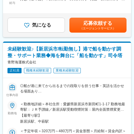
庫管理、保管、バンニング・デバンニング、配送手配など、物流
給与
330,000円＜昇給有無＞有＜残業手当＞有＜給与補足＞※予定年収
変更の範囲：会社の定める業務
の中核を担う業務です。安全かつ効率的な倉庫運営を目指し、チ
は年齢・経験・能力等を考慮の上決定します。■賞与：年2回（7
ームと連携しながら業務を進めていただきます。
月・12月）■昇給：年1回（5月）賃金はあくまでも目安の金額で
あり、選考を通じて上下する可能性があります。月給(月額)は固定
応募依頼する
■具体的には：
気になる
手当を含めた表記です。
（エージェントサービス）
・倉庫内の入出庫作業の計画、管理
・貨物の保管状況の監視と在庫管理
・バンニング・デバンニング作業の指示、監督
・配送手配およびスケジュール管理
未経験歓迎♪【新居浜市/転勤無し】港で船を動かす調
・作業スタッフの指導、教育
整・サポート業務◆海を舞台に「船を動かす」司令塔
・安全衛生管理の徹底
・業務改善提案と実施 等
青野海運株式会社
正社員
職種未経験歓迎
業種未経験歓迎
■当社について：
明治20年創業、130年の業歴を誇る総合物流企業です。海運事
業・倉庫事業・陸送事業・船舶内航事業・国際物流事業・太陽光
◎船が港に来てから出るまでの段取りを担う仕事・英語を活かせ
発電事業・コンテナ販売事業の7つの主力事業により海陸一貫輸送
る場面あり
体制を構築し、国内外への幅広い物流サービスを実現していま
仕事内容
す。
◆お任せしたいミッション
＜勤務地詳細＞本社住所：愛媛県新居浜市新田町1-1-17 勤務地最
当社は国内・国際輸送、通関、保管、検品、流通加工といったあ
船の入出港に関わる手続きと現場対応を通じて、関係者との調整
寄駅：ＪＲ予讃線／新居浜駅受動喫煙対策：屋内全面禁煙変更の
らゆる物流サービスをワンストップでご提供する総合物流企業で
を担いながら、安全かつ円滑な海上物流の実現を支える役割を担
勤務地
範囲：無
あることが強みです。
【最寄り駅】
っていただきます。
四国エリアを中心に充実した物流システムを構え、四国・神戸の
新居浜駅、中萩駅
両拠点では自社が保有する広大な倉庫と豊富な輸送車両を最大限
■業務概要
＜予定年収＞320万円～480万円＜賃金形態＞月給制＜賃金内訳＞
に活用し、食品や日用品、アパレル製品など身近なものから薬品