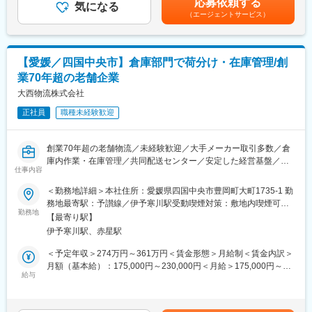
応募依頼する
■業務詳細：
気になる
務や顧客を引継ぎつつ、1から業務を教えますのでご安心くださ
（エージェントサービス）
本ポジションでは倉庫部門の管理職として、以下の業務をお任せ
い。
します。
・従業員の労務管理
■働き方
・設備・安全管理
通勤距離が50キロを超える方には借り上げ社宅が適用されます。
【愛媛／四国中央市】倉庫部門で荷分け・在庫管理/創
・売上管理業務
業70年超の老舗企業
・顧客関係構築(CRM）
■同社の特長：
※日々のトラブルは、現場のマネージャークラスが対応しておりま
大西物流株式会社
創業70年を迎える同社は、四国エリアを中心とした大手企業の物
す。
流を担う重要な役割を担っています。自社保有のトラックでの輸
正社員
職種未経験歓迎
送業務以外にも、自社倉庫でお客様毎・製品毎であらゆるニーズ
■配送範囲：
をくみ取り、最適な管理体制を実施しております。また物流業界
（1）長距離業務
の2024年問題についても、コンプライアンスを遵守した経営を徹
創業70年超の老舗物流／未経験歓迎／大手メーカー取引多数／倉
：東京線・大阪線・山陽線・九州線
底しており、長期就業いただくことが可能です。
庫内作業・在庫管理／共同配送センター／安定した経営基盤／
（2）地場集配業務
仕事内容
OJTで安心スタート／離職率10％以内
：主に四国中央市内・東予地区・西讃地区の集配
変更の範囲：会社の定める業務
＜勤務地詳細＞本社住所：愛媛県四国中央市豊岡町大町1735-1 勤
（3）四国共配業務
■業務内容：
務地最寄駅：予讃線／伊予寒川駅受動喫煙対策：敷地内喫煙可能
：愛媛、香川、高知、徳島
倉庫部門では、お客様となるメーカー様から製品等のお荷物を自
勤務地
場所あり変更の範囲：会社の定める事業所
【最寄り駅】
社の多機能倉庫にて受け取り・保管し、注文要請に沿って必要量
■組織構成：
伊予寒川駅、赤星駅
の集荷・出荷を行っています。
配属予定の部署では約150名が勤務しております。
また、共同配送センターとして在庫出荷／スルー商品荷受け・仕
＜予定年収＞274万円～361万円＜賃金形態＞月給制＜賃金内訳＞
・管理職：9名
分け・積込業務を行っています。
月額（基本給）：175,000円～230,000円＜月給＞175,000円～
・主任／係長：6名
保有・管理する倉庫としては自社倉庫6、借上倉庫9、外部委託4
給与
230,000円＜昇給有無＞有＜残業手当＞有＜給与補足＞年２回
・一般社員：153名
～5と20施設ほどを擁して事業運営をしております。
（基本給の1.85ヶ月×２回：2024年支給実績）賃金はあくまでも
・パート・アルバイト：6名
目安の金額であり、選考を通じて上下する可能性があります。月
計174名
■企業魅力