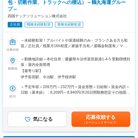
包・切断作業、トラックへの積込）～鶴丸海運グルー
■同社の特徴
プ～
同社の歴史は1894年、別子銅山の御用達として初代青野重松氏が
四国テックソリューション株式会社
銅山に働く人々の生活物資を供給していくことを目的に「青野回
漕店」を創業したことに始まります。以来、事業を通じて広く社
正社員
職種未経験歓迎
業種未経験歓迎
会に奉仕・貢献していくことを社訓とし着実な歩みを積み重ね、
当地にあって130年もの歴史を刻み続ける「老舗の名門企業」で
す。また内航海運業界にあっては、とりわけ「特殊タンク船輸送
～未経験歓迎！アルバイトや派遣経験のみ・ブランクある方も歓
のパイオニア」としても大きな存在感を持ち、地元の住友金属鉱
迎／正社員／残業月16h程度／家族手当有／退職金制度有／マイ
仕事内容
山・住友化学を始めとする大手企業のパートナーとして海上輸
カー通勤OK／安定した事業基盤／手に職をつけられるお仕事～
送、船舶代理店業務および港湾荷役業務の重責を担っています。
＜勤務地詳細＞本社住所：愛媛県今治市富田新港1-4-5 受動喫煙対
さらに近年は、外航海運事業に本格進出していく方針をもって、
■業務概要：
策：屋内全面禁煙
積極的な事業活動を展開中です。
当社では、石膏ボードを取り扱う倉庫内での作業を担当していた
勤務地
【最寄り駅】
だける方を募集しています。
伊予富田駅、今治駅、伊予桜井駅
変更の範囲：会社の定める業務
具体的には、製品の梱包、切断、トラックへの積込作業などを行
っていただきます。
＜予定年収＞209万円～232万円＜賃金形態＞日給制＜賃金内訳＞
日額（基本給）：8,209円～8,940円/月20日間勤務想定その他固定
■職務詳細：
給与
手当/月：10,000円～15,000円＜想定月額＞174,180円～193,800
・石膏ボードという製品をラップで梱包し、出荷の準備を行って
円＜昇給有無＞有＜残業手当＞有＜給与補足＞※賃金は経験等を考
頂きます。
慮して決定いたします。※基本給（月額平均）は日給×20日で試算
・石膏ボードを採寸し、切断機でカットする作業も行って頂きま
しています。■賞与：制度あり（夏・冬支給）■昇給：あり（年1
応募依頼する
す。
気になる
回、4月）※昇給・賞与は事業業績及び本人の能力により判断いた
（エージェントサービス）
・フォークリフトを用いた石膏ボードの倉庫内の運搬やトラック
します。■家族手当：配偶者6千円、第一子1.5千円、第二子以降千
への積込作業も行います。
円賃金はあくまでも目安の金額であり、選考を通じて上下する可
能性があります。月給(月額)は固定手当を含めた表記です。