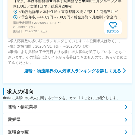
【東京】事務系総合職◆海事手続業務など◆商船三井グループ／年
変更の範囲：会社の定める業務
休130日／実働1日7h／残業月20h程
＜勤務地詳細＞本社住所：東京都港区虎ノ門2-1-1 商船三井ビル勤務地最寄駅：東京メトロ銀座線／虎ノ門駅受動喫煙対策：屋内全面禁煙変更の範囲：会社の定める事業所
＜予定年収＞440万円～730万円＜賃金形態＞月給制＜賃金内訳＞月額（基本給）：291,800円～487,000円＜月給＞291,800円～487,000円＜昇給有無＞有＜残業手当＞有＜給与補足＞※上記想定年収には賞与3ヶ月分を含みます。金額は目安の金額であり、これまでのご経験・スキル・現年収等を総合的に考慮し決定いたします。■昇給：年1回■賞与：3ヶ月分（前年度実績）賃金はあくまでも目安の金額であり、選考を通じて上下する可能性があります。月給(月額)は固定手当を含めた表記です。
掲載予定期間：
2026/6/18（木）
〜
2026/9/16（水）
気になる
更新日：
2026/7/18（土）
※求人応募数の多い順にランキングしています（非公開求人は除く）。
※集計対象期間：2026/7/31（金）～2026/8/6（木）
※事情により掲載終了予定日よりも前に求人募集が終了していることもご
ざいます。その場合は当サイトから応募はできませんので、あらかじめご
了承ください。
運輸・物流業界
の人気求人ランキングを詳しく見る
求人の傾向
dodaに掲載中の求人に関するデータを、カテゴリごとにご紹介します。
運輸・物流業界
愛媛県
退職金制度