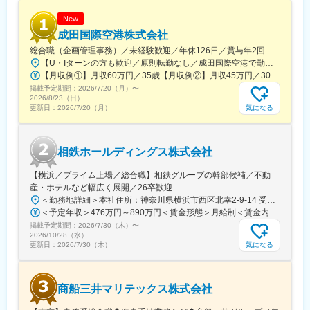
・出港に必要な手続きを実施
・次の港へ向けて問題なく出発できるよう最終確認
New
成田国際空港株式会社
■組織構成
総合職（企画管理事務）／未経験歓迎／年休126日／賞与年2回
船舶代理店部：15名(部門長1名、内航部門9名、外航部門4名)
【U・Iターンの方も歓迎／原則転勤なし／成田国際空港で勤務】■千葉県成田市古込字古込1-1受動喫煙対策：オフィス内禁煙・分煙※自動車通勤：可能（必要条件を満たしている場合のみ）
年齢構成：20代2名、30代3名、40代3名、50代6名（嘱託社員含
【月収例①】月収60万円／35歳【月収例②】月収45万円／30歳【月収例③】月収41万円／25歳※各種手当(残業手当、住居手当、通勤手当等)込みの金額です。※別途賞与が年２回支給されます。※個人差がある旨、ご承知おきください。<月給>【初任給（大卒）】月給27万8600円＋各種手当(残業手当、住居手当、通勤手当等)＋賞与年2回【初任給（院卒）】月給30万500円＋各種手当(残業手当、住居手当、通勤手当等)＋賞与年2回※上記は新卒初任給です。経験やスキルを考慮して決定いたします。
む）
掲載予定期間：
業界未経験からのご入社が多数です！
2026/7/20（月）
〜
2026/8/23（日）
気になる
更新日：
2026/7/20（月）
■働き方
・夜間業務：外航船部門は荷役の関係で発生がございますが、翌
日の勤務等は調整できる環境です。
相鉄ホールディングス株式会社
・年休：126日
・休日出勤頻度：月2～3日 海上輸送の為、発生可能性がござい
【横浜／プライム上場／総合職】相鉄グループの幹部候補／不動
ますが振替休日を1ヶ月以内に取得いただいております。
産・ホテルなど幅広く展開／26卒歓迎
・転勤：無し
＜勤務地詳細＞本社住所：神奈川県横浜市西区北幸2-9-14 受動喫煙対策：屋内喫煙可能場所あり変更の範囲：会社の定める事業所
＜予定年収＞476万円～890万円＜賃金形態＞月給制＜賃金内訳＞月額（基本給）：269,000円～535,312円＜月給＞269,000円～535,312円＜昇給有無＞有＜残業手当＞有＜給与補足＞※これまでの経験とスキルに応じて判断いたします。■賞与：:5.7ヶ月（2026年度）■モデル年収：（例1）650万円 入社5年目 主任(月給39.7万円＋賞与174万円)（例2）832万円 入社9年目 係長(月給50.8万円＋賞与222万円)賃金はあくまでも目安の金額であり、選考を通じて上下する可能性があります。月給(月額)は固定手当を含めた表記です。
■同社の特徴
掲載予定期間：
内航海運業界は、とりわけ「特殊タンク船輸送のパイオニア」と
2026/7/30（木）
〜
2026/10/28（水）
しても大きな存在感を持ち、地元の住友金属鉱山・住友化学を始
気になる
更新日：
2026/7/30（木）
めとする大手企業のパートナーとして海上輸送、船舶代理店業務
および港湾荷役業務の重責を担っています。さらに近年は、外航
海運事業に本格進出していく方針をもって、積極的な事業活動を
商船三井マリテックス株式会社
展開中です。