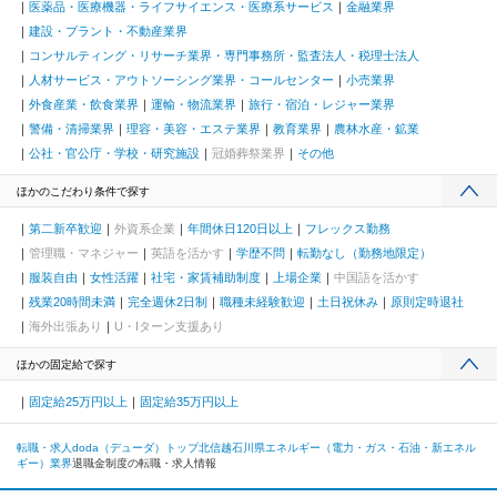
医薬品・医療機器・ライフサイエンス・医療系サービス
金融業界
建設・プラント・不動産業界
コンサルティング・リサーチ業界・専門事務所・監査法人・税理士法人
人材サービス・アウトソーシング業界・コールセンター
小売業界
外食産業・飲食業界
運輸・物流業界
旅行・宿泊・レジャー業界
警備・清掃業界
理容・美容・エステ業界
教育業界
農林水産・鉱業
公社・官公庁・学校・研究施設
冠婚葬祭業界
その他
ほかのこだわり条件で探す
第二新卒歓迎
外資系企業
年間休日120日以上
フレックス勤務
管理職・マネジャー
英語を活かす
学歴不問
転勤なし（勤務地限定）
服装自由
女性活躍
社宅・家賃補助制度
上場企業
中国語を活かす
残業20時間未満
完全週休2日制
職種未経験歓迎
土日祝休み
原則定時退社
海外出張あり
U・Iターン支援あり
ほかの固定給で探す
固定給25万円以上
固定給35万円以上
転職・求人doda（デューダ）トップ
北信越
石川県
エネルギー（電力・ガス・石油・新エネル
ギー）業界
退職金制度の転職・求人情報