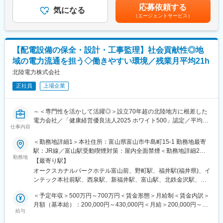
通じて上下する可能性があります。月給(月額)は固定手当を含めた
応募依頼する
◇再エネ電源や系統用蓄電池を活用したアグリゲーションビジネ
気になる
表記です。
（エージェントサービス）
スの企画立案・サービス開発
◇家庭用の蓄電池やエコキュートといったDRリソースを活用した
マネタイズ戦略の立案
【配電設備の保全・設計・工事監理】社会貢献性◎地
※なお、総合職採用のため、営業企画部門だけではなく、複数の部
域の電力流通を担う◇働きやすい環境／残業月平均21h
門や同一部門内でのジョブローテーションを通じてキャリアを形
成いただく場合があります。
北陸電力株式会社
正社員
上場企業
■やりがい：
・自身のアイデアを形にした、ゼロベースからのサービス開発に
取り組むことも可能です。
～＜専門性を活かして活躍◎＞設立70年超の北陸地方に根差した
・エネルギー、金融、ゼネコン、通信、自治体など、多数の中途
電力会社／「健康経営優良法人2025 ホワイト500」認定／平均勤
採用者が在籍しています。業務範囲が多岐に渡るため、それぞれ
仕事内容
続年数21.9年・長く安定して働ける◎／働きやすい環境で仕事も
の経験を活かしながら、チームワークで仕事を進めていくことが
プライベートも充実～
＜勤務地詳細1＞本社住所：富山県富山市牛島町15-1 勤務地最寄
できます。
駅：JR線／富山駅受動喫煙対策：屋内全面禁煙＜勤務地詳細2＞
・現在、脱炭素化に向けた取り組みを、北陸に留まらず、全国の
■業務内容：
勤務地
石川支店住所：石川県金沢市下本多町六番丁11番地 勤務地最寄
お客さまに拡大しており、今後、業容拡大が見込める当社のカー
【最寄り駅】
～地域の生活の基盤を支える大切な仕事を担うやりがい◎～
駅：北鉄石川線／野町駅受動喫煙対策：屋内全面禁煙＜勤務地詳
ボンニュトラルビジネスの一員として、携わることが出来ます。
オークスカナルパークホテル富山前、野町駅、福井駅(福井県)、イ
当社にて、配電設備の巡視・点検・設計・工事管理・系統運用に
細3＞福井支店住所：福井県福井市日之出1丁目4番1号 勤務地最寄
ンテック本社前駅、西泉駅、新福井駅、富山駅、北鉄金沢駅、福
係る業務をお任せします。
駅：JR線／福井駅受動喫煙対策：屋内全面禁煙
■当社の魅力：
井駅
＜予定年収＞500万円～700万円＜賃金形態＞月給制＜賃金内訳＞
◎豊富な水資源を活用した高い水力比率を強みとし多種多様な電
■働きやすい環境：
月額（基本給）：200,000円～430,000円＜月給＞200,000円～
源を開発した独自のエネルギーミックスで低廉な電力提供を可能
◇残業月平均21時間とワークライフバランス◎
給与
430,000円＜昇給有無＞有＜残業手当＞有＜給与補足＞※社内規定
としてきた当社。地域の未来をえがき、「総合エネルギー事業」
◇年間休日123日とメリハリのある働き方◎
に基づき決定します。■賞与：年2回（6月・12月）■昇給：年1回