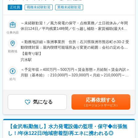
正社員
職種未経験歓迎
業種未経験歓迎
～未経験歓迎！／風力発電の保守・点検業務／土日祝休み／年間
休日124日／平均残業14時間／引っ越し補助・家賃補助(最大4万
仕事内容
円)・扶養手当(配偶者1万円)有／脱炭素社会に向けて追い風の事業
～
＜勤務地詳細＞珠洲事業所 住所：石川県珠洲市熊谷町ホ30-2 受
動喫煙対策：屋内喫煙可能場所あり変更の範囲：会社の定める事
■仕事内容：
勤務地
業所
【最寄り駅】
風力発電のメンテナンスを行う当社にて、サービスエンジニアを
穴水駅
お任せします。
＜予定年収＞400万円～500万円＜賃金形態＞月給制＜賃金内訳＞
■業務詳細：
月額（基本給）：210,000円～320,000円＜月給＞210,000円～
（１）風力発電所及び風力発電機の保守・運営業務、毎月の巡
給与
320,000円＜昇給有無＞有＜残業手当＞有＜給与補足＞※給与詳細
視、定期点検、故障対応、補修工事、交換工事など
は経験・能力を踏まえて決定いたします。■昇給：年1回■賞与：
（２）風力発電所やブレードの補修・修繕
年2回■扶養手当：扶養家族がいる場合、配偶者：月１万、配偶者
風力発電所にて、大型風車内のオイル・グリス・振動値・ボルト
以外の扶養親族：月5千賃金はあくまでも目安の金額であり、選考
応募依頼する
の締め具合などが適正かどうかの点検をしたり、消耗品・風車主
気になる
を通じて上下する可能性があります。月給(月額)は固定手当を含め
（エージェントサービス）
幹部の大型品（ギアボックス・軸受けなど）の交換をします。
た表記です。
＊基本的に2人以上のチームで作業にあたります。
＊他事業所の応援・遠隔地風車の作業のために、出張していただ
【金沢/転勤無し】水力発電設備の監理・保守◆出張無
く場合がございます。
し！/年休122日/地域密着型/再エネに携われる◎