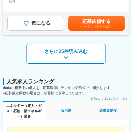
◇残業月平均21時間とワークライフバランス◎
給与
430,000円＜昇給有無＞有＜残業手当＞有＜給与補足＞※社内規定
◇年間休日123日とメリハリのある働き方◎
に基づき決定します。■賞与：年2回（6月・12月）■昇給：年1回
◇平均勤続年数21.9年と長く働き続けている方多数在籍◎
（4月）賃金はあくまでも目安の金額であり、選考を通じて上下す
◇UIターン歓迎／入社の際の引越費用や移動費用は支給◎
る可能性があります。月給(月額)は固定手当を含めた表記です。
応募依頼する
◇社内規定に該当する場合寮や社宅へご入居可能◎
気になる
（エージェントサービス）
■就業時間補足：
・8:40～17:20（実働7時間40分）
・フレックスタイム勤務が可能です。
・下記交替勤務の可能性がございます。
さらに25件読み込む
＜交代勤務例（３交代勤務）＞
１直 00：00～08：15
２直 08：00～16：15
３直 16：00～24：15
※上記は一例となっております。
人気求人ランキング
部門・働き方により異なるため、ジョブマッチング面談内にて詳
dodaに掲載中の求人を、応募数順にランキング形式でご紹介します。
細をお伝えします。
※応募数が同数の場合は、新着順に表示しています。
更新日：
2026/8/7（金）
■当社の魅力：
エネルギー（電力・ガ
豊富な水資源を活用した高い水力比率を強みとし多種多様な電源
石川県
退職金制度
ス・石油・新エネルギ
を開発した独自のエネルギーミックスで低廉な電力提供を可能と
ー）業界
してきた当社。地域の未来をえがき、「総合エネルギー事業」拡
大に向けて進んでいます。