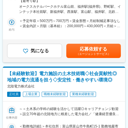
福井支店住所：福井県福井市日之出1丁目4番1号 勤務地最寄駅：
【最寄り駅】
└家庭向け営業、法人向け営業、電気の契約管理などをお任せし
JR線／福井駅受動喫煙対策：屋内全面禁煙＜勤務地詳細3＞石川
■当社の魅力：
オークスカナルパークホテル富山前、福井駅(福井県)、野町駅、イ
ます。
支店住所：石川県金沢市下本多町六番丁11番地 勤務地最寄駅：北
豊富な水資源を活用した高い水力比率を強みとし多種多様な電源
ンテック本社前駅、新福井駅、西泉駅、富山駅、福井駅、北鉄金
・用地部門
鉄石川線／野町駅受動喫煙対策：屋内全面禁煙
を開発した独自のエネルギーミックスで低廉な電力提供を可能と
沢駅
└安定した電気を顧客に提供するために不可欠な発電所、変電
＜予定年収＞500万円～700万円＜賃金形態＞月給制補足事項なし
してきた当社。地域の未来をえがき、「総合エネルギー事業」拡
所、送電線の用地等の権利取得や、それらの取得した権利を管理
＜賃金内訳＞月額（基本給）：200,000円～430,000円＜月給＞
大に向けて進んでいます。
する業務を行っています。
給与
200,000円～430,000円＜昇給有無＞有＜残業手当＞有＜給与補足
・経営企画部門
＞※社内規定に基づき決定します。■賞与：年2回（6月・12月）■
└脱炭素の潮流やDXの進展、世界的な資源・エネルギー価格変動
昇給：年1回（4月）賃金はあくまでも目安の金額であり、選考を
など、当社グループを取り巻く事業環境が激しく変化するなかに
通じて上下する可能性があります。月給(月額)は固定手当を含めた
応募依頼する
あって、これらの達成に向けた戦略や諸計画を策定することが経
気になる
表記です。
（エージェントサービス）
営企画部門の主な役割です。
・経理部門
└経営目標を達成するために、経理、財務面からの戦略を策定
し、バックアップすることにあります。大別すると3つの業務（財
【未経験歓迎】電力施設の土木技術職◇社会貢献性◎
務、予算、決算）に分けられます。
地域の電力流通を担う◇安定性・働きやすい環境◎
・燃料部門
└火力発電所や原子力発電所で燃料として使用する石油、石炭、
北陸電力株式会社
木質バイオマス、ウランを調達しています。
正社員
上場企業
職種未経験歓迎
業種未経験歓迎
・資材部門
└安定的に電気を供給するために必要な資材の調達や工事につい
て、調達先の選定、価格交渉、契約締結等を行うのが資材部門の
～＜土木系の学科の経験を活かして活躍◎キャリアチェンジ歓迎
役割です。
＞設立70年超の北陸地方に根差した電力会社／「健康経営優良法
・人事労務部門
仕事内容
人2025 ホワイト500」認定／平均勤続年数21.9年・長く安定して
└人事、労務、給与、厚生、安全、衛生、秘書 等
働ける◎／働きやすい環境で仕事もプライベートも充実～
＜勤務地詳細1＞本社住所：富山県富山市牛島町15-1 勤務地最寄