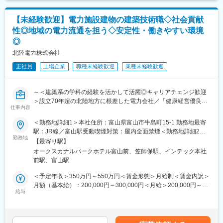
提案やオリジナル商品の開発を行い、自らの頑張りでキャリアア
■入社後の流れ :
ップも可能です◎
入社後は名古屋にある出資会社の研修施設で、2週間～1か月間程
【未経験歓迎】電力施設建物の建築技術職◇社会貢献
度の研修を受けて頂きます。
変更の範囲：会社の定める業務
性◎地域の電力流通を担う◇安定性・働きやすい環境
座学・実技ともにしっかりとした研修があり、業務に必要な資格
◎
もそちらで取得して頂くことが可能ですので、未経験の方もご安
心ください。
北陸電力株式会社
研修終了後は配属先にて現場OJTとなり、独り立ちまでには半年
正社員
上場企業
職種未経験歓迎
業種未経験歓迎
～1年程度を想定しています。
■配属先情報：
～＜建築系の学科の経験を活かして活躍◎キャリアチェンジ歓迎
地域エネルギー供給部ガス建設課：14名
＞設立70年超の北陸地方に根差した電力会社／「健康経営優良法
30代を中心に、20～40代まで幅広い年齢層の方が活躍していま
仕事内容
人2025 ホワイト500」認定／平均勤続年数21.9年・長く安定して
す。
働ける◎／働きやすい環境で仕事もプライベートも充実～
＜勤務地詳細1＞本社住所：富山県富山市牛島町15-1 勤務地最寄
■募集背景：
駅：JR線／富山駅受動喫煙対策：屋内全面禁煙＜勤務地詳細2＞
■業務内容：
勤務地
石川県金沢市のガス事業・水力発電事業を引き継ぎ、2022年4月
志賀原子力発電所住所：石川県羽咋郡志賀町赤住1 勤務地最寄
【最寄り駅】
～地域の生活の基盤を支える大切な仕事を担うやりがい◎～
より事業を本格開始しました。
駅：七尾線／金丸駅受動喫煙対策：敷地内喫煙可能場所あり
オークスカナルパークホテル富山前、笠師保駅、インテック本社
当社にて、下記業務をお任せします。
事業開始にあたり、金沢市より円滑な事業継承を目的に80名の職
前駅、富山駅
◇電力施設建物の調査・点検、修繕・改修に関する計画、設計、
員の方を期間限定で派遣頂いております。
工事積算、施工監理
派遣頂いている職員の方は期限満了時に金沢市へ帰任することか
＜予定年収＞350万円～550万円＜賃金形態＞月給制＜賃金内訳＞
◇耐震診断、補強計画の立案、実施
ら、積極的な採用活動を行っております。
月額（基本給）：200,000円～300,000円＜月給＞200,000円～
◇発電所、変電所等建設における建物の設計、工事積算、施工監
給与
300,000円＜昇給有無＞有＜残業手当＞有＜給与補足＞※社内規定
理
■会社について：
に基づき決定します。■賞与：年2回（6月・12月）■昇給：年1回
※建築系学科の経験を活かし、未経験からでも着実なキャリア形成
当社は北陸電力株式会社、東邦ガス株式会社、金沢市、株式会社
（4月）賃金はあくまでも目安の金額であり、選考を通じて上下す
が可能です。
北國銀行、株式会社北國新聞社、松村物産株式会社、小松ガス株
る可能性があります。月給(月額)は固定手当を含めた表記です。