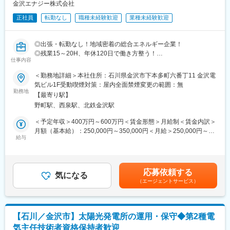
■働く環境：
金沢エナジー株式会社
土日祝休み、年間休日124日、月の平均残業時間は14時間と非常
正社員
転勤なし
職種未経験歓迎
業種未経験歓迎
に良い就業環境です。また、資格支援制度や各種研修(国内外)が用
意されており、スキルアップをしながら就業していくことが可能
です。
◎出張・転勤なし！地域密着の総合エネルギー企業！
◎残業15～20H、年休120日で働き方整う！
■充実の福利厚生：
仕事内容
各種福利厚生が充実しており、ライフステージに合わせて長期就
■業務内容：
＜勤務地詳細＞本社住所：石川県金沢市下本多町六番丁11 金沢電
業がしやすい環境です。
水力発電設備の保守保全・点検業務・取替計画・工事監理業務ま
気ビル1F受動喫煙対策：屋内全面禁煙変更の範囲：無
＜一例＞
で幅広い業務を担当いただきます。
勤務地
・家賃補助：家賃の70%（単身→上限3万円、扶養家族あり→上限
【最寄り駅】
＜具体的には…＞
4万円）
野町駅、西泉駅、北鉄金沢駅
・水力発電設備の点検計画の作成
・住宅補助：単身→3万円、扶養家族あり→4万円
・発電所の運用（ダムから流す水量の調整）
＜予定年収＞400万円～600万円＜賃金形態＞月給制＜賃金内訳＞
・扶養補助：配偶者：1万円、配偶者以外の扶養親族：5千円
・行政、業者との調整
月額（基本給）：250,000円～350,000円＜月給＞250,000円～
・連続特別有給休暇（5日間）あり
・点検、定期メンテナンス など
給与
350,000円＜昇給有無＞有＜残業手当＞有＜給与補足＞※上記年収
・確定拠出年金制度有
金沢市に5か所設備があり、1か所あたり2～3人で担当していま
は目安であり、詳細はスキル・経験を考慮し決定いたします。■昇
す。
給：年1回■賞与：年2回 賃金はあくまでも目安の金額であり、
■当社について：
点検・メンテナンスの頻度は月1，2回でその他は本社での勤務と
選考を通じて上下する可能性があります。月給(月額)は固定手当を
国内の大手風力発電デベロッパー日本風力開発グループの一員と
応募依頼する
なります。
気になる
含めた表記です。
して、国内約300箇所の風力発電のO&M事業を実施しています。
（エージェントサービス）
＜出張なし＞
世界の発電事業の投資の約20%は風力発電であり、日本もこれか
5か所の設備は全て金沢市にあり、車で30分～1時間の距離にある
ら風力発電の大量導入時代を迎えようとしています。サステナブ
ので、
ルな社会を実現するために、風力発電所のO&Mを支える事を使命
メンテナンスは半日～1日で終了し、日帰りとなります。
に、事業拡大していく予定です。成長性の高い事業を展開する当
【石川／金沢市】太陽光発電所の運用・保守◆第2種電
＜働き方＞
社での働く方をお待ちしております！
気主任技術者資格保持者歓迎
月に3回ほど当直勤務がございます（手当あり）。