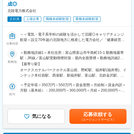
成◎
・「空調」「給湯」「厨房」などの設備電化に向けた技術提案
（機器選定、設計、制御、コスト試算などコンサルティング）
北陸電力株式会社
・省エネシステムの提案業務
正社員
上場企業
職種未経験歓迎
業種未経験歓迎
（機器選定、設計、制御、コスト試算）
・設計、施工のマネジメント業務、立案
・これらの業務に関する指導、育成
～＜電気・電子系学科の経験を活かして活躍◎キャリアチェンジ
歓迎＞設立70年超の北陸地方に根差した電力会社／「健康経営優
■やりがい：
仕事内容
良法人2025 ホワイト500」認定／平均勤続年数21.9年・長く安定
企業のカーボンニュートラルや省エネルギー推進をサポートする
して働ける◎／働きやすい環境で仕事もプライベートも充実～
ことで、地域社会や産業の持続可能な発展に貢献することができ
＜勤務地詳細1＞本社住所：富山県富山市牛島町15-1 勤務地最寄
ます。お客さまの課題解決に直接携わり、最新のエネルギー技術
駅：JR線／富山駅受動喫煙対策：屋内全面禁煙＜勤務地詳細2＞
■業務内容：
勤務地
やソリューションを提案することで、自身の専門性を高めながら
石川支店住所：石川県金沢市下本多町六番丁11番地 勤務地最寄
【最寄り駅】
～地域の生活の基盤を支える大切な仕事を担うやりがい◎～
社会的意義の高い仕事に取り組むことができます。
駅：北鉄石川線／野町駅受動喫煙対策：屋内全面禁煙＜勤務地詳
オークスカナルパークホテル富山前、野町駅、福井駅(福井県)、イ
当社にて、電力設備（変電所、送電線等）の巡視点検業務および
また、地域を代表する電力会社としての信頼と実績を活かし、多
細3＞福井支店住所：福井県福井市日之出1丁目4番1号 勤務地最寄
ンテック本社前駅、西泉駅、新福井駅、富山駅、北鉄金沢駅、福
修理・取替の設計・工事監理業務をお任せします。電気・電子系
様な業界・企業とのネットワークを広げられるのも大きな魅力で
駅：JR線／福井駅受動喫煙対策：屋内全面禁煙
井駅
学科の経験を活かし、未経験からでも着実なキャリア形成が可能
す。自らの提案やコンサルティングが、企業の環境対応や事業成
＜予定年収＞350万円～550万円＜賃金形態＞月給制＜賃金内訳＞
です。
長につながる達成感を得られるポジションです。
月額（基本給）：200,000円～300,000円＜月給＞200,000円～
給与
300,000円＜昇給有無＞有＜残業手当＞有＜給与補足＞※社内規定
■働きやすい環境：
■当社の魅力：
に基づき決定します。■賞与：年2回（6月・12月）■昇給：年1回
◇残業月平均21時間とワークライフバランス◎
◎豊富な水資源を活用した高い水力比率を強みとし多種多様な電
（4月）賃金はあくまでも目安の金額であり、選考を通じて上下す
◇年間休日123日とメリハリのある働き方◎
源を開発した独自のエネルギーミックスで低廉な電力提供を可能
る可能性があります。月給(月額)は固定手当を含めた表記です。
応募依頼する
◇平均勤続年数21.9年と長く働き続けている方多数在籍◎
気になる
としてきた当社。地域の未来をえがき、「総合エネルギー事業」
（エージェントサービス）
◇UIターン歓迎／入社の際の引越費用や移動費用は支給◎
拡大に向けて進んでいます。
◇社内規定に該当する場合寮や社宅へご入居可能◎
◎IUターン歓迎です。当社にご入社いただく際の引越費用や移動
費用は支給されます。社内規定に該当する場合寮や社宅へご入居