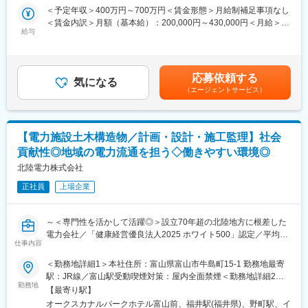
沢駅
＜予定年収＞400万円～700万円＜賃金形態＞月給制補足事項なし
■具体的には：
＜賃金内訳＞月額（基本給）：200,000円～430,000円＜月給＞
本人の希望に基づく主たる勤務エリア（出身県等）を中心にキャ
給与
200,000円～430,000円＜昇給有無＞有＜残業手当＞有＜給与補足
リア形成を行います。特定分野における専門性を高めたエキスパ
＞※社内規定に基づき決定します。■賞与：年2回（6月・12月）■
ート人材、支店、支社、センター等の第一線事業所において中核
昇給：年1回（4月）賃金はあくまでも目安の金額であり、選考を
となる人材として活躍いただくことを期待しています。
通じて上下する可能性があります。月給(月額)は固定手当を含めた
応募依頼する
◇営業部門
気になる
表記です。
（エージェントサービス）
カーボンニュートラルサービスや会員サービス「ほくリンク」な
ど、お客さまのニーズにお応えするサービスを提案しています。
◇立地部門／用地部門
安定した電気をお客さまにお届けするために不可欠な発電所、変
【電力施設土木構造物／計画・設計・施工監理】社会
電所、送電線の用地等の権利取得や、それら取得した権利を管理
貢献性◎地域の電力流通を担う◇働きやすい環境◎
する業務を行っています。
◇託送サービス部門
北陸電力株式会社
託送供給等に係るサービスの提供にあたっての契約受付、検針、
正社員
上場企業
料金調定、請求、収納等の業務を行っています。
■当社の魅力：
～＜専門性を活かして活躍◎＞設立70年超の北陸地方に根差した
◎豊富な水資源を活用した高い水力比率を強みとし多種多様な電
電力会社／「健康経営優良法人2025 ホワイト500」認定／平均勤
源を開発した独自のエネルギーミックスで低廉な電力提供を可能
仕事内容
続年数21.9年・長く安定して働ける◎／働きやすい環境で仕事も
としてきた当社。地域の未来をえがき、「総合エネルギー事業」
プライベートも充実～
＜勤務地詳細1＞本社住所：富山県富山市牛島町15-1 勤務地最寄
拡大に向けて進んでいます。
駅：JR線／富山駅受動喫煙対策：屋内全面禁煙＜勤務地詳細2＞
◎IUターン歓迎です。当社にご入社いただく際の引越費用や移動
■業務内容：
勤務地
福井支店住所：福井県福井市日之出1丁目4番1号 勤務地最寄駅：
費用は支給されます。社内規定に該当する場合寮や社宅へご入居
【最寄り駅】
～地域の生活の基盤を支える大切な仕事を担うやりがい◎～
JR線／福井駅受動喫煙対策：屋内全面禁煙＜勤務地詳細3＞石川
いただきます。
オークスカナルパークホテル富山前、福井駅(福井県)、野町駅、イ