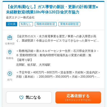
リーンエネルギーとして注目されており、当社はその特徴を活か
産業を支える製造業、道路インフラに関わる建設業界の得意先を
した開発を進めています。インフラとしてのエネルギー供給と環
【金沢/転勤なし】ガス導管の新設・更新の計画/運営※
中心に商材販売を担当します。ルート営業がメインで、既存顧客7
境保全の両立に貢献しており、ガス供給機器国内シェアトップク
未経験歓迎/残業10h/年休120日/金沢市協力
割、新規顧客3割の割合です。新規顧客のアプローチ方法として
ラスを誇っています。
は、既存顧客からのご紹介や情報収集を基に狙いを定めます。
金沢エナジー株式会社
正社員
転勤なし
職種未経験歓迎
業種未経験歓迎
■商材の幅と研修体制：
商品についての理解を深めていただくために、定期的に研修を実
施しており、他社に比べてセールスポイントを強化しています。
【金沢市のガス・水力発電事業を運営／事業への参入障壁が高
研修では、ロープレやフィードバックを行い、毎週金曜日の16:00
く、業績堅調！今後は公共サービスではできなかった新サービス
から東京営業部主催のリモート研修も実施しています◎
仕事内容
を展開予定】
＜勤務地詳細＞港エネルギーセンター住所：石川県金沢市湊３－
■入社後の流れ：
供給部ガス建設課に所属し、市内に張り巡らされている都市ガス
６ 受動喫煙対策：敷地内喫煙可能場所あり変更の範囲：無
本社と営業所で研修を予定しております。営業所では顧客対応や
の導管の新設・更新に係る業務をお任せします。
勤務地
デリバリー業務、本社では商品情報などの座学を実施し、即戦力
【最寄り駅】
として活躍できるスキルを身に着けます。
北間駅、蚊爪駅、大河端駅
■仕事内容：
ガス導管の新設/既設更新等の設計・施工監理(発注者側)を行いま
＜予定年収＞400万円～600万円＜賃金形態＞月給制＜賃金内訳＞
■組織構成：
す。
月額（基本給）：200,000円～350,000円＜月給＞200,000円～
金沢営業所は営業4名、総務男性1名、事務周り女性3名、配送2名
《具体的には》
給与
350,000円＜昇給有無＞有＜残業手当＞有＜給与補足＞※上記年収
の10名体制、ベテラン営業スタッフが多く、異業界出身でも安心
・設計/費用計算/発注
は目安であり、詳細はスキル・経験を考慮し決定いたします。■昇
して働ける環境です。
・施工会社の管理・進捗管理
給：年1回■賞与：年2回 ■残業手当：残業時間に応じて別途支給
・役所対応/工事エリアへの地域対応(自治会長の挨拶など)
賃金はあくまでも目安の金額であり、選考を通じて上下する可能
■当社の特徴：
応募依頼する
・ガスメーターの管理業務
気になる
性があります。月給(月額)は固定手当を含めた表記です。
創立100周年を迎え、多種多様な業界のお客様からのニーズに応
（エージェントサービス）
・ガス利用開始に向けた工事手配や開栓作業、閉栓作業
えながら日本の社会基盤を支えてきました。顧客ニーズに応じた