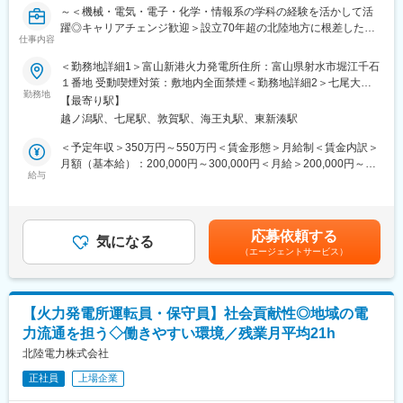
て、調達先の選定、価格交渉、契約締結等を行うのが資材部門の
～＜機械・電気・電子・化学・情報系の学科の経験を活かして活
役割です。
躍◎キャリアチェンジ歓迎＞設立70年超の北陸地方に根差した電
・人事労務部門
仕事内容
力会社／「健康経営優良法人2025 ホワイト500」認定／平均勤続
└人事、労務、給与、厚生、安全、衛生、秘書 等
年数21.9年・長く安定して働ける◎／働きやすい環境で仕事もプ
＜勤務地詳細1＞富山新港火力発電所住所：富山県射水市堀江千石
ライベートも充実～
１番地 受動喫煙対策：敷地内全面禁煙＜勤務地詳細2＞七尾大田
■当社の魅力：
勤務地
火力発電所住所：石川県七尾市大田町114部2-4 受動喫煙対策：敷
◎豊富な水資源を活用した高い水力比率を強みとし多種多様な電
【最寄り駅】
■業務内容：
地内全面禁煙＜勤務地詳細3＞敦賀火力発電所住所：福井県敦賀市
源を開発した独自のエネルギーミックスで低廉な電力提供を可能
越ノ潟駅、七尾駅、敦賀駅、海王丸駅、東新湊駅
～地域の生活の基盤を支える大切な仕事を担うやりがい◎～
泉171号5-7 受動喫煙対策：敷地内全面禁煙変更の範囲：会社の定
としてきた当社。地域の未来をえがき、「総合エネルギー事業」
当社にて、下記業務をお任せします。
める場所、なお、出向の場合は出向先の定める場所
＜予定年収＞350万円～550万円＜賃金形態＞月給制＜賃金内訳＞
拡大に向けて進んでいます。
◇火力発電所運転業務（現場の巡視・点検・操作、制御室の監
月額（基本給）：200,000円～300,000円＜月給＞200,000円～
◎IUターン歓迎です。当社にご入社いただく際の引越費用や移動
視・操作等）
給与
300,000円＜昇給有無＞有＜残業手当＞有＜給与補足＞※社内規定
費用は支給されます。社内規定に該当する場合寮や社宅へご入居
◇火力発電所保守業務（日常・定期点検補修工事の計画、管理
に基づき決定します。■賞与：年2回（6月・12月）■昇給：年1回
いただきます。
等）
（4月）賃金はあくまでも目安の金額であり、選考を通じて上下す
◎ワークライフバランス充実：フレックス・残業平均月21h・平
※ご経験や適性によってお任せする業務を決定いたします。
る可能性があります。月給(月額)は固定手当を含めた表記です。
均勤続年数は21.9年と働きやすい環境です。
応募依頼する
機械・電気・電子・化学・情報系学科の経験を活かし、未経験か
気になる
（エージェントサービス）
らでも着実なキャリア形成が可能です。
■働きやすい環境：
◇残業月平均21時間とワークライフバランス◎
【火力発電所運転員・保守員】社会貢献性◎地域の電
◇年間休日123日とメリハリのある働き方◎
力流通を担う◇働きやすい環境／残業月平均21h
◇平均勤続年数21.9年と長く働き続けている方多数在籍◎
◇UIターン歓迎／入社の際の引越費用や移動費用は支給◎
北陸電力株式会社
◇社内規定に該当する場合寮や社宅へご入居可能◎
正社員
上場企業
■就業時間補足：