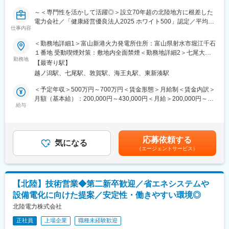
・8:40～17:20（実働7時間40分）
～＜専門性を活かして活躍◎＞設立70年超の北陸地方に根差した
・フレックスタイム勤務が可能です。
電力会社／「健康経営優良法人2025 ホワイト500」認定／平均勤
・下記交替勤務の可能性がございます。
仕事内容
続年数21.9年・長く安定して働ける◎／働きやすい環境で仕事も
プライベートも充実～
＜勤務地詳細1＞富山新港火力発電所住所：富山県射水市堀江千石
＜交代勤務例（３交代勤務）＞
１番地 受動喫煙対策：敷地内全面禁煙＜勤務地詳細2＞七尾大田
１直 00：00～08：15
■業務内容：
勤務地
火力発電所住所：石川県七尾市大田町114部2-4 受動喫煙対策：敷
２直 08：00～16：15
【最寄り駅】
～地域の生活の基盤を支える大切な仕事を担うやりがい◎～
地内全面禁煙＜勤務地詳細3＞敦賀火力発電所住所：福井県敦賀市
３直 16：00～24：15
越ノ潟駅、七尾駅、敦賀駅、海王丸駅、東新湊駅
当社にて、下記業務をお任せします。
泉171号5-7 受動喫煙対策：敷地内全面禁煙
※上記は一例となっております。
◇火力発電所運転業務（現場の巡視・点検・操作、制御室の監
＜予定年収＞500万円～700万円＜賃金形態＞月給制＜賃金内訳＞
部門・働き方により異なるため、ジョブマッチング面談内にて詳
視・操作等）
月額（基本給）：200,000円～430,000円＜月給＞200,000円～
細をお伝えします。
◇火力発電所保守業務（日常・定期点検補修工事の計画、管理
給与
430,000円＜昇給有無＞有＜残業手当＞有＜給与補足＞※社内規定
等）
に基づき決定します。■賞与：年2回（6月・12月）■昇給：年1回
■当社の魅力：
※ご経験や適性によってお任せする業務を決定いたします。
（4月）賃金はあくまでも目安の金額であり、選考を通じて上下す
豊富な水資源を活用した高い水力比率を強みとし多種多様な電源
る可能性があります。月給(月額)は固定手当を含めた表記です。
を開発した独自のエネルギーミックスで低廉な電力提供を可能と
応募依頼する
■働きやすい環境：
気になる
してきた当社。地域の未来をえがき、「総合エネルギー事業」拡
（エージェントサービス）
◇残業月平均21時間とワークライフバランス◎
大に向けて進んでいます。
◇年間休日123日とメリハリのある働き方◎
◇平均勤続年数21.9年と長く働き続けている方多数在籍◎
◇UIターン歓迎／入社の際の引越費用や移動費用は支給◎
変更の範囲：会社の定める業務、なお、社内規則に基づき出向を
【北陸】技術営業◆第二新卒歓迎／省エネシステムや
◇社内規定に該当する場合寮や社宅へご入居可能◎
命じることがあり、その場合は出向先の定める業務
設備電化に向けた提案／安定性・働きやすい環境◎
■就業時間補足：
北陸電力株式会社
・8:40～17:20（実働7時間40分）
正社員
上場企業
職種未経験歓迎
・フレックスタイム勤務が可能です。