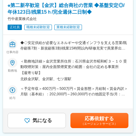
ティブが支給されます。
※第二新卒歓迎【金沢】総合商社の営業 ◆基盤安定◎/
年休123日/残業15ｈ/完全週休二日制◆
■業務の特徴：
◇担当先…先輩社員が既に関係性を作っているお客様
竹中産業株式会社
◇新規での飛び込み・テレアポ…ほとんど無し
正社員
職種未経験歓迎
業種未経験歓迎
◇営業スタイル…基本社用車による直行直帰のため、無駄な社内
作業はほとんどなし
※当社が製造・販売している製品は、家庭でガスを安全に使うため
◆◇安定供給が必要なエネルギーや交通インフラを支える営業/既
に必要不可欠なもので、シェアトップクラスかつ信頼があるもの
存顧客7割・新規顧客3割/残業15時間以内/研修充実で異業界出身
ばかりです。
仕事内容
も安心/土日祝休みの完全週休二日制◆◇
＜勤務地詳細＞金沢営業所住所：石川県金沢市昭和町３－１０ 受
■フォロー体制について
■おすすめPOINT ＼100年の歴史を持つ企業で安定のキャリアを
動喫煙対策：屋内全面禁煙変更の範囲：会社の定める事業所
資格取得支援制度、通信教育制度など研修体制も充実しており営
築く／
勤務地
業未経験の方でも安心して挑戦可能です。
【最寄り駅】
・石油製品や道路建設資材、産業ライン資材などを提供する営業
北鉄金沢駅、金沢駅、七ツ屋駅
職です。
■配属先について：
・既存顧客7割、新規顧客3割を担当し、ルート営業がメイン。新
＜予定年収＞400万円～500万円＜賃金形態＞月給制＜賃金内訳＞
北陸営業所 2名体制
規顧客の拡大にも積極的に取り組みます。
月額（基本給）：202,000円～260,000円その他固定手当/月：
※少数精鋭で裁量権を持って働くことが可能です。
・研修体制が充実しており、即戦力となるスキルを身に着けるこ
給与
33,000円～42,980円＜月給＞235,000円～302,980円＜昇給有無
とができます◎
＞有＜残業手当＞有＜給与補足＞※給与は経験・能力を考慮して決
■当社の特徴：
・残業は月15時間程度で、ワークライフバランスが整った環境で
定します賞与：年2回（前年度実績4.0ヶ月分）※業績により異なり
◇1955年設立以来ガス体エネルギーをより安全安心して利用する
す！
ます賃金はあくまでも目安の金額であり、選考を通じて上下する
為、様々な家庭用ガス供給機器／安全機器／工業用燃焼機器を製
応募依頼する
・年間休日123日、完全週休二日制（土日祝休み）で、プライベ
気になる
可能性があります。月給(月額)は固定手当を含めた表記です。
造販売しています。その製品開発力は業界でも高い評価を得てお
（エージェントサービス）
ートも充実させることが可能です◎
り、ガス体エネルギーと共に成長、発展してきました。ガス体エ
ネルギーはCO2発生量が少ない為、地球温暖化防止に貢献するク
■職務内容：