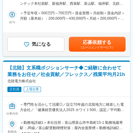
当社にて、下記業務をお任せします。
支店住所：石川県金沢市下本多町六番丁11番地 勤務地最寄駅：北
◎ワークライフバランス充実：フレックス・残業平均月21h・平
ンテック本社前駅、新福井駅、西泉駅、富山駅、福井駅、北鉄金
◇電力施設土木構造物の調査・点検、修繕・改修に関する計画、
鉄石川線／野町駅受動喫煙対策：屋内全面禁煙
均勤続年数は21.9年と働きやすい環境です。
沢駅
設計、工事積算、施工監理
＜予定年収＞500万円～700万円＜賃金形態＞月給制＜賃金内訳＞
◇発電所等建設における土木構造物の調査、計画、設計、工事積
月額（基本給）：200,000円～430,000円＜月給＞200,000円～
算、施工監理
給与
430,000円＜昇給有無＞有＜残業手当＞有＜給与補足＞※社内規定
に基づき決定します。■賞与：年2回（6月・12月）■昇給：年1回
■働きやすい環境：
（4月）賃金はあくまでも目安の金額であり、選考を通じて上下す
◇残業月平均21時間とワークライフバランス◎
る可能性があります。月給(月額)は固定手当を含めた表記です。
応募依頼する
◇年間休日123日とメリハリのある働き方◎
気になる
（エージェントサービス）
◇平均勤続年数21.9年と長く働き続けている方多数在籍◎
◇UIターン歓迎／入社の際の引越費用や移動費用は支給◎
◇社内規定に該当する場合寮や社宅へご入居可能◎
【北陸】文系職ポジションサーチ◆ご経験に合わせて
■就業時間補足：
業務をお任せ／社会貢献／フレックス／残業平均月21h
・8:40～17:20（実働7時間40分）
・フレックスタイム勤務が可能です。
北陸電力株式会社
・下記交替勤務の可能性がございます。
正社員
上場企業
＜交代勤務例（３交代勤務）＞
１直 00：00～08：15
～専門性を活かして活躍◎／設立70年超の北陸地方に根差した電
２直 08：00～16：15
力会社／「健康経営優良法人2025 ホワイト500」認定／平均勤続
３直 16：00～24：15
仕事内容
年数は21.9年／働きやすい環境◎～
※上記は一例となっております。
＜勤務地詳細1＞本社住所：富山県富山市牛島町15-1 勤務地最寄
部門・働き方により異なるため、ジョブマッチング面談内にて詳
■業務内容：
駅：JR線／富山駅受動喫煙対策：屋内全面禁煙＜勤務地詳細2＞
細をお伝えします。
・営業部門（事務）
勤務地