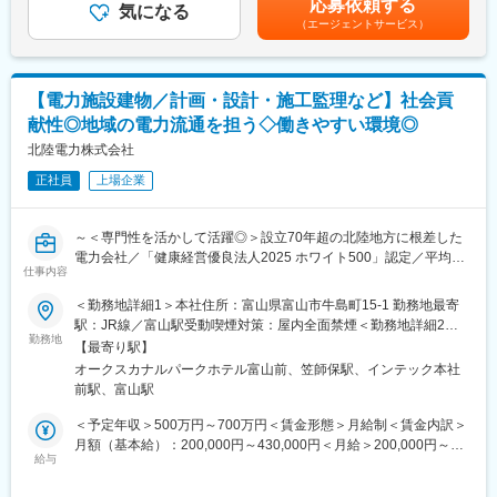
応募依頼する
気になる
式会社が出資し設立された事業会社です。
（エージェントサービス）
■働きやすい環境：
ガス事業と水力発電事業を一体運営し、脱炭素社会の実現へ挑戦
◇残業月平均21時間とワークライフバランス◎
する「地域密着の総合エネルギー企業」を目指します。
◇年間休日123日とメリハリのある働き方◎
◇平均勤続年数21.9年と長く働き続けている方多数在籍◎
【電力施設建物／計画・設計・施工監理など】社会貢
◇UIターン歓迎／入社の際の引越費用や移動費用は支給◎
変更の範囲：会社の定める業務
献性◎地域の電力流通を担う◇働きやすい環境◎
◇社内規定に該当する場合寮や社宅へご入居可能◎
北陸電力株式会社
■就業時間補足：
正社員
上場企業
・8:40～17:20（実働7時間40分）
・フレックスタイム勤務が可能です。
・下記交替勤務の可能性がございます。
～＜専門性を活かして活躍◎＞設立70年超の北陸地方に根差した
電力会社／「健康経営優良法人2025 ホワイト500」認定／平均勤
＜交代勤務例（３交代勤務）＞
仕事内容
続年数21.9年・長く安定して働ける◎／働きやすい環境で仕事も
１直 00：00～08：15
プライベートも充実～
＜勤務地詳細1＞本社住所：富山県富山市牛島町15-1 勤務地最寄
２直 08：00～16：15
駅：JR線／富山駅受動喫煙対策：屋内全面禁煙＜勤務地詳細2＞
３直 16：00～24：15
■業務内容：
勤務地
志賀原子力発電所住所：石川県羽咋郡志賀町赤住1 勤務地最寄
※上記は一例となっております。
【最寄り駅】
～地域の生活の基盤を支える大切な仕事を担うやりがい◎～
駅：七尾線／金丸駅受動喫煙対策：敷地内喫煙可能場所あり
部門・働き方により異なるため、ジョブマッチング面談内にて詳
オークスカナルパークホテル富山前、笠師保駅、インテック本社
当社にて、下記業務をお任せします。
細をお伝えします。
前駅、富山駅
◇電力施設建物の調査・点検、修繕・改修に関する計画、設計、
工事積算、施工監理
＜予定年収＞500万円～700万円＜賃金形態＞月給制＜賃金内訳＞
■当社の魅力：
◇耐震診断、補強計画の立案、実施
月額（基本給）：200,000円～430,000円＜月給＞200,000円～
豊富な水資源を活用した高い水力比率を強みとし多種多様な電源
◇発電所、変電所等建設における建物の設計、工事積算、施工監
給与
430,000円＜昇給有無＞有＜残業手当＞有＜給与補足＞※社内規定
を開発した独自のエネルギーミックスで低廉な電力提供を可能と
理
に基づき決定します。■賞与：年2回（6月・12月）■昇給：年1回
してきた当社。地域の未来をえがき、「総合エネルギー事業」拡