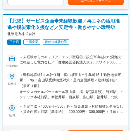
（エージェントサービス）
◇社内規定に該当する場合寮や社宅へご入居可能◎
■就業時間補足：
・8:40～17:20（実働7時間40分）
【北陸】サービス企画◆未経験歓迎／再エネの活用推
・フレックスタイム勤務が可能です。
進や脱炭素化支援など／安定性・働きやすい環境◎
・下記交替勤務の可能性がございます。
北陸電力株式会社
＜交代勤務例（３交代勤務）＞
正社員
上場企業
職種未経験歓迎
１直 00：00～08：15
２直 08：00～16：15
３直 16：00～24：15
～未経験からのキャリアチェンジ歓迎◎／設立70年超の北陸地方
※上記は一例となっております。
に根差した電力会社／「健康経営優良法人2025 ホワイト500」認
部門・働き方により異なるため、ジョブマッチング面談内にて詳
仕事内容
定／平均勤続年数は21.9年／働きやすい環境◎／残業平均月21h
細をお伝えします。
～
＜勤務地詳細1＞本社住所：富山県富山市牛島町15-1 勤務地最寄
駅：JR線／富山駅受動喫煙対策：屋内全面禁煙＜勤務地詳細2＞
■当社の魅力：
■業務内容：
勤務地
福井支店住所：福井県福井市日之出1丁目4番1号 勤務地最寄駅：
豊富な水資源を活用した高い水力比率を強みとし多種多様な電源
【最寄り駅】
既に提供している太陽光等の再エネを活用したPPAスキームにお
JR線／福井駅受動喫煙対策：屋内全面禁煙＜勤務地詳細3＞石川
を開発した独自のエネルギーミックスで低廉な電力提供を可能と
オークスカナルパークホテル富山前、福井駅(福井県)、野町駅、イ
けるバリエーション拡充や、お客さまの脱炭素化支援に資する新
支店住所：石川県金沢市下本多町六番丁11番地 勤務地最寄駅：北
してきた当社。地域の未来をえがき、「総合エネルギー事業」拡
ンテック本社前駅、新福井駅、西泉駅、富山駅、福井駅、北鉄金
たなサービスの企画立案、施策検討・具体化・提供開始までを一
鉄石川線／野町駅受動喫煙対策：屋内全面禁煙
大に向けて進んでいます。
沢駅
貫して推進いただきます。
＜予定年収＞400万円～550万円＜賃金形態＞月給制補足事項なし
＜賃金内訳＞月額（基本給）：200,000円～300,000円＜月給＞
■具体的には：
給与
200,000円～300,000円＜昇給有無＞有＜残業手当＞有＜給与補足
◇再エネ発電事業者との卸電源調達協議や発電所売買協議（有望
＞※社内規定に基づき決定します。■賞与：年2回（6月・12月）■
案件の発掘を含む）
昇給：年1回（4月）賃金はあくまでも目安の金額であり、選考を
◇プロジェクトSPCを活用した再エネ電源開発の推進