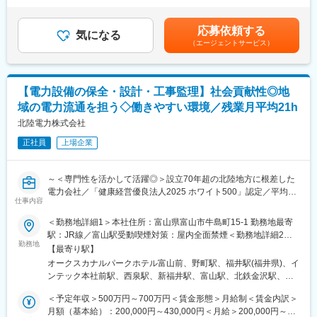
拡大に向けて進んでいます。
◇平均勤続年数21.9年と長く働き続けている方多数在籍◎
（4月）賃金はあくまでも目安の金額であり、選考を通じて上下す
◎IUターン歓迎です。当社にご入社いただく際の引越費用や移動
◇UIターン歓迎／入社の際の引越費用や移動費用は支給◎
る可能性があります。月給(月額)は固定手当を含めた表記です。
費用は支給されます。社内規定に該当する場合寮や社宅へご入居
応募依頼する
◇社内規定に該当する場合寮や社宅へご入居可能◎
気になる
いただきます。
（エージェントサービス）
◎ワークライフバランス充実：フレックス・残業平均月21h・平
■就業時間補足：
均勤続年数は21.9年と働きやすい環境です。
・8:40～17:20（実働7時間40分）
・フレックスタイム勤務が可能です。
【電力設備の保全・設計・工事監理】社会貢献性◎地
・下記交替勤務の可能性がございます。
域の電力流通を担う◇働きやすい環境／残業月平均21h
＜交代勤務例（３交代勤務）＞
北陸電力株式会社
１直 00：00～08：15
正社員
上場企業
２直 08：00～16：15
３直 16：00～24：15
※上記は一例となっております。
～＜専門性を活かして活躍◎＞設立70年超の北陸地方に根差した
部門・働き方により異なるため、ジョブマッチング面談内にて詳
電力会社／「健康経営優良法人2025 ホワイト500」認定／平均勤
細をお伝えします。
仕事内容
続年数21.9年・長く安定して働ける◎／働きやすい環境で仕事も
プライベートも充実～
＜勤務地詳細1＞本社住所：富山県富山市牛島町15-1 勤務地最寄
■当社の魅力：
駅：JR線／富山駅受動喫煙対策：屋内全面禁煙＜勤務地詳細2＞
豊富な水資源を活用した高い水力比率を強みとし多種多様な電源
■業務内容：
勤務地
石川支店住所：石川県金沢市下本多町六番丁11番地 勤務地最寄
を開発した独自のエネルギーミックスで低廉な電力提供を可能と
【最寄り駅】
～地域の生活の基盤を支える大切な仕事を担うやりがい◎～
駅：北鉄石川線／野町駅受動喫煙対策：屋内全面禁煙＜勤務地詳
してきた当社。地域の未来をえがき、「総合エネルギー事業」拡
オークスカナルパークホテル富山前、野町駅、福井駅(福井県)、イ
当社にて、電力設備（変電所、送電線等）の巡視点検業務および
細3＞福井支店住所：福井県福井市日之出1丁目4番1号 勤務地最寄
大に向けて進んでいます。
ンテック本社前駅、西泉駅、新福井駅、富山駅、北鉄金沢駅、福
修理・取替の設計・工事監理業務をお任せします。
駅：JR線／福井駅受動喫煙対策：屋内全面禁煙
井駅
＜予定年収＞500万円～700万円＜賃金形態＞月給制＜賃金内訳＞
■働きやすい環境：
月額（基本給）：200,000円～430,000円＜月給＞200,000円～