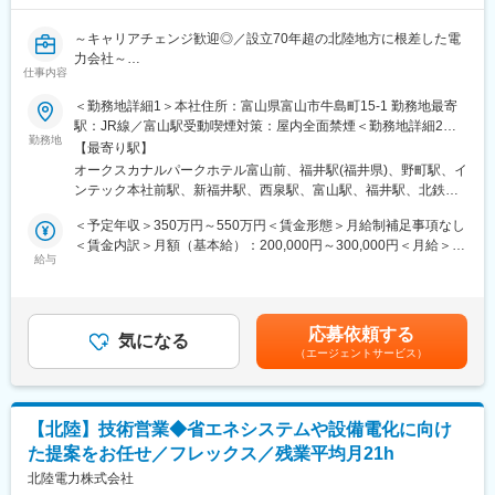
・下記交替勤務の可能性がございます。
～キャリアチェンジ歓迎◎／設立70年超の北陸地方に根差した電
＜交代勤務例（３交代勤務）＞
力会社～
１直 00：00～08：15
仕事内容
２直 08：00～16：15
■募集背景：
＜勤務地詳細1＞本社住所：富山県富山市牛島町15-1 勤務地最寄
３直 16：00～24：15
近年、企業の環境対応や持続可能な社会への貢献がますます重要
駅：JR線／富山駅受動喫煙対策：屋内全面禁煙＜勤務地詳細2＞
※上記は一例となっております。
視される中、カーボンニュートラルの実現に向けた取り組みが加
勤務地
福井支店住所：福井県福井市日之出1丁目4番1号 勤務地最寄駅：
部門・働き方により異なるため、ジョブマッチング面談内にて詳
【最寄り駅】
速しています。
JR線／福井駅受動喫煙対策：屋内全面禁煙＜勤務地詳細3＞石川
細をお伝えします。
オークスカナルパークホテル富山前、福井駅(福井県)、野町駅、イ
当社では、企業の脱炭素化を支援する各種サービスの提供やコン
支店住所：石川県金沢市下本多町六番丁11番地 勤務地最寄駅：北
ンテック本社前駅、新福井駅、西泉駅、富山駅、福井駅、北鉄金
サルティング業務を強化し、より多くのお客さまのニーズに応え
鉄石川線／野町駅受動喫煙対策：屋内全面禁煙
■当社の魅力：
沢駅
ていく必要があります。
＜予定年収＞350万円～550万円＜賃金形態＞月給制補足事項なし
豊富な水資源を活用した高い水力比率を強みとし多種多様な電源
これに伴い、技術的な知見と営業力を兼ね備え、企業のカーボン
＜賃金内訳＞月額（基本給）：200,000円～300,000円＜月給＞
を開発した独自のエネルギーミックスで低廉な電力提供を可能と
ニュートラル推進をサポートできる人材を新たに募集することと
給与
200,000円～300,000円＜昇給有無＞有＜残業手当＞有＜給与補足
してきた当社。地域の未来をえがき、「総合エネルギー事業」拡
なりました。
＞※社内規定に基づき決定します。■賞与：年2回（6月・12月）■
大に向けて進んでいます。
環境分野での社会貢献に意欲を持ち、成長市場でチャレンジした
昇給：年1回（4月）賃金はあくまでも目安の金額であり、選考を
い方のご応募をお待ちしています。
通じて上下する可能性があります。月給(月額)は固定手当を含めた
応募依頼する
気になる
表記です。
（エージェントサービス）
■業務内容：
技術営業職（エネルギーソリューション）として、カーボンニュ
ートラルや省エネルギーに向けた各種サービスの提案・コンサル
ティング業務を担当していただきます。
【北陸】技術営業◆省エネシステムや設備電化に向け
た提案をお任せ／フレックス／残業平均月21h
〇法人お客様（工場、ビル等）の施設・設備の技術営業
・「空調」「給湯」「厨房」などの設備電化に向けた技術提案
北陸電力株式会社