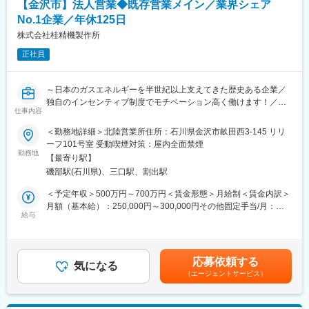
【金沢市】法人営業◆既存営業メイン／業界シェア
・フレックスタイム勤務が可能です。
No.1企業／年休125日
・下記交替勤務の可能性がございます。
株式会社桂精機製作所
＜交代勤務例（３交代勤務）＞
正社員
１直 00：00～08：15
２直 08：00～16：15
３直 16：00～24：15
～日本のガスエネルギーを半世紀以上支えてきた歴史ある企業／
※上記は一例となっております。
独自のインセンティブ制度でモチベーション高く働けます！／年
部門・働き方により異なるため、ジョブマッチング面談内にて詳
仕事内容
間休日125日／働きやすい環境◎～
細をお伝えします。
＜勤務地詳細＞北陸営業所住所：石川県金沢市畝田西3-145 リリ
■業務概要：
ーフ101号室 受動喫煙対策：屋内全面禁煙
■当社の魅力：
業界トップシェアを誇るガス機器の総合メーカーである当社の法
勤務地
豊富な水資源を活用した高い水力比率を強みとし多種多様な電源
【最寄り駅】
人営業として、既存顧客への営業活動をお任せします。主な顧客
を開発した独自のエネルギーミックスで低廉な電力提供を可能と
磯部駅(石川県)、三口駅、割出駅
はガス小売事業様になります。社用車を貸与しますので、直行直
してきた当社。地域の未来をえがき、「総合エネルギー事業」拡
帰も可能です。
＜予定年収＞500万円～700万円＜賃金形態＞月給制＜賃金内訳＞
大に向けて進んでいます。
月額（基本給）：250,000円～300,000円その他固定手当/月：
■業務内容：
給与
50,000円＜月給＞300,000円～350,000円＜昇給有無＞有＜残業手
ガス機器に関する要望やニーズをヒアリング・新規製品の提案や
当＞有＜給与補足＞※その他固定手当：営業手当として、固定残業
継続提案・ガス機器の適切な使用方法や安全管理に関するアドバ
代25時間分50,000円を支給／超過分別途支給■昇給：年1回（4
イス等
月）■賞与：年2回（7月、12月※前年実績4ヶ月分）■決算賞与あり
応募依頼する
気になる
（前年実績2ヶ月分）■インセンティブ有（200,000円、3年連続
（エージェントサービス）
■独自のインセンティブ制度：
500,000円）賃金はあくまでも目安の金額であり、選考を通じて
トップ10クラブというインセンティブ制度があり、年間成績で上
上下する可能性があります。月給(月額)は固定手当を含めた表記で
位10位に入れば20万円、3年連続で入賞すれば50万円のインセン
す。