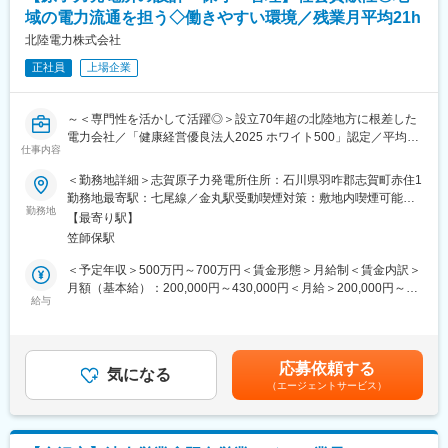
域の電力流通を担う◇働きやすい環境／残業月平均21h
■就業時間補足：
・8:40～17:20（実働7時間40分）
北陸電力株式会社
・フレックスタイム勤務が可能です。
正社員
上場企業
・下記交替勤務の可能性がございます。
＜交代勤務例（３交代勤務）＞
～＜専門性を活かして活躍◎＞設立70年超の北陸地方に根差した
１直 00：00～08：15
電力会社／「健康経営優良法人2025 ホワイト500」認定／平均勤
２直 08：00～16：15
仕事内容
続年数21.9年・長く安定して働ける◎／働きやすい環境で仕事も
３直 16：00～24：15
プライベートも充実～
＜勤務地詳細＞志賀原子力発電所住所：石川県羽咋郡志賀町赤住1
※上記は一例となっております。
勤務地最寄駅：七尾線／金丸駅受動喫煙対策：敷地内喫煙可能場
部門・働き方により異なるため、ジョブマッチング面談内にて詳
■業務内容：
勤務地
所あり
細をお伝えします。
【最寄り駅】
～地域の生活の基盤を支える大切な仕事を担うやりがい◎～
笠師保駅
当社にて、原子力発電所の設計、運転、保守、燃料・炉心・放射
■当社の魅力：
線管理などの技術業務をお任せします。
＜予定年収＞500万円～700万円＜賃金形態＞月給制＜賃金内訳＞
豊富な水資源を活用した高い水力比率を強みとし多種多様な電源
月額（基本給）：200,000円～430,000円＜月給＞200,000円～
を開発した独自のエネルギーミックスで低廉な電力提供を可能と
■働きやすい環境：
給与
430,000円＜昇給有無＞有＜残業手当＞有＜給与補足＞※社内規定
してきた当社。地域の未来をえがき、「総合エネルギー事業」拡
◇残業月平均21時間とワークライフバランス◎
に基づき決定します。■賞与：年2回（6月・12月）■昇給：年1回
大に向けて進んでいます。
◇年間休日123日とメリハリのある働き方◎
（4月）賃金はあくまでも目安の金額であり、選考を通じて上下す
◇平均勤続年数21.9年と長く働き続けている方多数在籍◎
る可能性があります。月給(月額)は固定手当を含めた表記です。
応募依頼する
◇UIターン歓迎／入社の際の引越費用や移動費用は支給◎
気になる
（エージェントサービス）
◇社内規定に該当する場合寮や社宅へご入居可能◎
■就業時間補足：
・8:40～17:20（実働7時間40分）