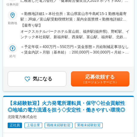
に根差した電力会社／「健康経営優良法人2025 ホワイト500」認
２直 08：00～16：15
仕事内容
定／平均勤続年数は21.9年／働きやすい環境◎～
３直 16：00～24：15
※上記は一例となっております。
＜勤務地詳細1＞本社住所：富山県富山市牛島町15-1 勤務地最寄
■業務内容：
部門・働き方により異なるため、ジョブマッチング面談内にて詳
駅：JR線／富山駅受動喫煙対策：屋内全面禁煙＜勤務地詳細2＞
・営業部門（事務）
勤務地
細をお伝えします。
福井支店住所：福井県福井市日之出1丁目4番1号 勤務地最寄駅：
【最寄り駅】
└家庭向け営業、法人向け営業、電気の契約管理などをお任せし
JR線／福井駅受動喫煙対策：屋内全面禁煙＜勤務地詳細3＞石川
オークスカナルパークホテル富山前、福井駅(福井県)、野町駅、イ
ます。
■当社の魅力：
支店住所：石川県金沢市下本多町六番丁11番地 勤務地最寄駅：北
ンテック本社前駅、新福井駅、西泉駅、富山駅、福井駅、北鉄金
・立地用地部門
豊富な水資源を活用した高い水力比率を強みとし多種多様な電源
鉄石川線／野町駅受動喫煙対策：屋内全面禁煙
沢駅
└安定した電気を顧客に提供するために不可欠な発電所、変電
を開発した独自のエネルギーミックスで低廉な電力提供を可能と
＜予定年収＞400万円～550万円＜賃金形態＞月給制補足事項なし
所、送電線の用地等の権利取得や、それらの取得した権利を管理
してきた当社。地域の未来をえがき、「総合エネルギー事業」拡
＜賃金内訳＞月額（基本給）：200,000円～300,000円＜月給＞
する業務を行っています。
給与
大に向けて進んでいます。
200,000円～300,000円＜昇給有無＞有＜残業手当＞有＜給与補足
・経営企画部門
＞※社内規定に基づき決定します。■賞与：年2回（6月・12月）■
└脱炭素の潮流やDXの進展、世界的な資源・エネルギー価格変動
昇給：年1回（4月）賃金はあくまでも目安の金額であり、選考を
など、当社グループを取り巻く事業環境が激しく変化するなかに
通じて上下する可能性があります。月給(月額)は固定手当を含めた
応募依頼する
あって、これらの達成に向けた戦略や諸計画を策定することが経
気になる
表記です。
（エージェントサービス）
営企画部門の主な役割です。
・経理部門
└経営目標を達成するために、経理、財務面からの戦略を策定
し、バックアップします。大別すると3つの業務（財務、予算、決
【未経験歓迎】火力発電所運転員・保守◇社会貢献性
算）に分けられます。
◎地域の電力流通を担う◇安定性・働きやすい環境◎
・燃料部門
└火力発電所や原子力発電所で燃料として使用する石油、石炭、
北陸電力株式会社
木質バイオマス、ウランを調達しています。
正社員
上場企業
職種未経験歓迎
業種未経験歓迎
・資材部門
└安定的に電気を供給するために必要な資材の調達や工事につい