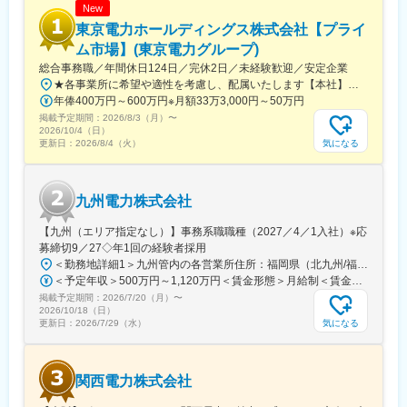
New
東京電力ホールディングス株式会社【プライ
ム市場】(東京電力グループ)
総合事務職／年間休日124日／完休2日／未経験歓迎／安定企業
★各事業所に希望や適性を考慮し、配属いたします【本社】東京都千代田区内幸町1丁目1番3号※屋内原則禁煙（喫煙専用室設置あり）
年俸400万円～600万円※月額33万3,000円～50万円
掲載予定期間：
2026/8/3（月）
〜
2026/10/4（日）
気になる
更新日：
2026/8/4（火）
九州電力株式会社
【九州（エリア指定なし）】事務系職職種（2027／4／1入社）※応
募締切9／27◇年1回の経験者採用
＜勤務地詳細1＞九州管内の各営業所住所：福岡県（北九州/福岡地区）、佐賀県、長崎県、大分県、熊本県、宮崎県、鹿児島県 受動喫煙対策：屋内全面禁煙＜勤務地詳細2＞東京支社住所：東京都千代田区有楽町１-７-１ 有楽町電気ビルヂング北館７階勤務地最寄駅：京浜東北線／有楽町駅受動喫煙対策：屋内全面禁煙変更の範囲：会社の定める事業所（リモートワーク含む）
＜予定年収＞500万円～1,120万円＜賃金形態＞月給制＜賃金内訳＞月額（基本給）：200,000円～450,000円＜月給＞200,000円～450,000円＜昇給有無＞有＜残業手当＞有＜給与補足＞■賞与：年２回（6月、12月）、昇進：能力主義に基づく昇進管理※モデル年収（前年度実績に基づいて算出（時間外20時間程度/月 想定、賞与込み、扶養手当、その他手当含まず））：・33歳・主任クラス 年収：700～760 万円程度・41歳・副長クラス 年収：1,030～1,120 万円程度賃金はあくまでも目安の金額であり、選考を通じて上下する可能性があります。月給(月額)は固定手当を含めた表記です。
掲載予定期間：
2026/7/20（月）
〜
2026/10/18（日）
気になる
更新日：
2026/7/29（水）
関西電力株式会社