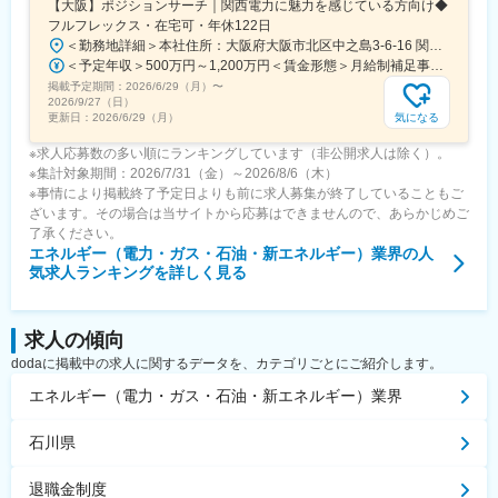
【大阪】ポジションサーチ｜関西電力に魅力を感じている方向け◆
フルフレックス・在宅可・年休122日
＜勤務地詳細＞本社住所：大阪府大阪市北区中之島3-6-16 関電ビルディング勤務地最寄駅：地下鉄四つ橋線／肥後橋駅受動喫煙対策：その他（原則禁煙（分煙））変更の範囲：ジョブローテーションに合わせて勤務地が当社各拠点（出向等含む）に変更となる可能性あり
＜予定年収＞500万円～1,200万円＜賃金形態＞月給制補足事項なし＜賃金内訳＞月額（基本給）：250,000円～650,000円＜月給＞250,000円～650,000円＜昇給有無＞有＜残業手当＞有＜給与補足＞※上記年収（想定残業代を含む）は目安であり、詳細はスキル・経験を考慮し決定いたします。■賞与：年2回（支給月：6月・12月）■昇給：年1回（主に4月もしくは7月）賃金はあくまでも目安の金額であり、選考を通じて上下する可能性があります。月給(月額)は固定手当を含めた表記です。
掲載予定期間：
2026/6/29（月）
〜
2026/9/27（日）
気になる
更新日：
2026/6/29（月）
※求人応募数の多い順にランキングしています（非公開求人は除く）。
※集計対象期間：2026/7/31（金）～2026/8/6（木）
※事情により掲載終了予定日よりも前に求人募集が終了していることもご
ざいます。その場合は当サイトから応募はできませんので、あらかじめご
了承ください。
エネルギー（電力・ガス・石油・新エネルギー）業界
の人
気求人ランキングを詳しく見る
求人の傾向
dodaに掲載中の求人に関するデータを、カテゴリごとにご紹介します。
エネルギー（電力・ガス・石油・新エネルギー）業界
石川県
退職金制度