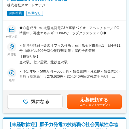
天候の関係で夜勤となる可能性はありますが、夜勤となった場合
株式会社スマートエナジー
変更の範囲：会社の定める業務
は翌日お休みとなります。
契約社員
転勤なし
■組織体制：
14名（ボリュームゾーン 30代）
◆◇急成長中の太陽光発電O&M事業パイオニアベンチャー／IPO
準備中／再生エネルギーO&Mでトップクラスシェア◇◆
■会社について：
仕事内容
当社は北陸電力株式会社、東邦ガス株式会社、金沢市、株式会社
■業務概要：
＜勤務地詳細＞金沢オフィス住所：石川県金沢市西念1丁目4番11
北國銀行、株式会社北國新聞社、松村物産株式会社、小松ガス株
太陽光発電所の運用・保守をお任せします。
号 山翠ビル206号室受動喫煙対策：屋内全面禁煙
式会社が出資し設立された事業会社です。
勤務地
ガス事業と水力発電事業を一体運営し、脱炭素社会の実現へ挑戦
【最寄り駅】
■業務内容詳細：
する「地域密着の総合エネルギー企業」を目指します。
金沢駅、七ツ屋駅、北鉄金沢駅
＜電気主任技術者＞
◇（新設の場合）完工検査
＜予定年収＞500万円～600万円＜賃金形態＞月給制＜賃金内訳＞
変更の範囲：会社の定める業務
◇太陽光パネルおよび付帯する電気設備の日常・定期点検
月額（基本給）：270,930円～324,040円固定残業手当/月：
◇不具合発生時の緊急対応
給与
63,500円～75,950円（固定残業時間30時間0分/月）超過した時間
◇メーカー・協力業者手配
外労働の残業手当は追加支給＜月給＞334,430円～399,990円（一
◇修繕工事立会い
律手当を含む）＜昇給有無＞有＜残業手当＞有＜給与補足＞※年収
◇発電量測定データの分析
には、30時間／月の見込み残業代と賞与を含んでいます。賃金は
応募依頼する
◇報告書作成
気になる
あくまでも目安の金額であり、選考を通じて上下する可能性があ
（エージェントサービス）
◇案件立ち上げ
ります。月給(月額)は固定手当を含めた表記です。
◇除草、軽土木作業
◇年間保守計画の作成 等
【未経験歓迎】原子力発電の技術職◇社会貢献性◎地
■当社で働く魅力：