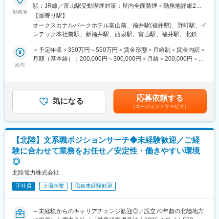
駅：JR線／富山駅受動喫煙対策：屋内全面禁煙＜勤務地詳細2＞
■当社の魅力：
■業務内容：
勤務地
福井支店住所：福井県福井市日之出1丁目4番1号 勤務地最寄駅：
◎豊富な水資源を活用した高い水力比率を強みとし多種多様な電
【最寄り駅】
～地域の生活の基盤を支える大切な仕事を担うやりがい◎～
JR線／福井駅受動喫煙対策：屋内全面禁煙＜勤務地詳細3＞石川
源を開発した独自のエネルギーミックスで低廉な電力提供を可能
オークスカナルパークホテル富山前、福井駅(福井県)、野町駅、イ
当社にて、下記業務をお任せします。
支店住所：石川県金沢市下本多町六番丁11番地 勤務地最寄駅：北
としてきた当社。地域の未来をえがき、「総合エネルギー事業」
ンテック本社前駅、新福井駅、西泉駅、富山駅、福井駅、北鉄金
◇電力施設土木構造物の調査・点検、修繕・改修に関する計画、
鉄石川線／野町駅受動喫煙対策：屋内全面禁煙
拡大に向けて進んでいます。
沢駅
設計、工事積算、施工監理
＜予定年収＞350万円～550万円＜賃金形態＞月給制＜賃金内訳＞
◎IUターン歓迎です。当社にご入社いただく際の引越費用や移動
◇発電所等建設における土木構造物の調査、計画、設計、工事積
月額（基本給）：200,000円～300,000円＜月給＞200,000円～
費用は支給されます。社内規定に該当する場合寮や社宅へご入居
算、施工監理
給与
300,000円＜昇給有無＞有＜残業手当＞有＜給与補足＞※社内規定
いただきます。
※土木系学科の経験を活かし、未経験からでも着実なキャリア形成
に基づき決定します。■賞与：年2回（6月・12月）■昇給：年1回
◎ワークライフバランス充実：フレックス・残業平均月21h・平
が可能です。
（4月）賃金はあくまでも目安の金額であり、選考を通じて上下す
均勤続年数は21.9年と働きやすい環境です。
る可能性があります。月給(月額)は固定手当を含めた表記です。
応募依頼する
■働きやすい環境：
気になる
（エージェントサービス）
◇残業月平均21時間とワークライフバランス◎
◇年間休日123日とメリハリのある働き方◎
◇平均勤続年数21.9年と長く働き続けている方多数在籍◎
◇UIターン歓迎／入社の際の引越費用や移動費用は支給◎
【北陸】文系職ポジションサーチ◆未経験歓迎／ご経
◇社内規定に該当する場合寮や社宅へご入居可能◎
験に合わせて業務をお任せ／安定性・働きやすい環境
◎
■就業時間補足：
・8:40～17:20（実働7時間40分）
北陸電力株式会社
・フレックスタイム勤務が可能です。
正社員
上場企業
職種未経験歓迎
・下記交替勤務の可能性がございます。
＜交代勤務例（３交代勤務）＞
～未経験からのキャリアチェンジ歓迎◎／設立70年超の北陸地方
１直 00：00～08：15