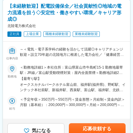
■就業時間補足：
いただきます。
【未経験歓迎】配電設備保全／社会貢献性◎地域の電
・8:40～17:20（実働7時間40分）
力流通を担う◇安定性・働きやすい環境／キャリア形
・フレックスタイム勤務が可能です。
成◎
・下記交替勤務の可能性がございます。
北陸電力株式会社
＜交代勤務例（３交代勤務）＞
正社員
上場企業
職種未経験歓迎
業種未経験歓迎
１直 00：00～08：15
２直 08：00～16：15
３直 16：00～24：15
～＜電気・電子系学科の経験を活かして活躍◎キャリアチェンジ
※上記は一例となっております。
歓迎＞設立70年超の北陸地方に根差した電力会社／「健康経営優
部門・働き方により異なるため、ジョブマッチング面談内にて詳
仕事内容
良法人2025 ホワイト500」認定／平均勤続年数21.9年・長く安定
細をお伝えします。
して働ける◎／働きやすい環境で仕事もプライベートも充実～
＜勤務地詳細1＞本社住所：富山県富山市牛島町15-1 勤務地最寄
■当社の魅力：
駅：JR線／富山駅受動喫煙対策：屋内全面禁煙＜勤務地詳細2＞
■業務内容：
勤務地
豊富な水資源を活用した高い水力比率を強みとし多種多様な電源
福井支店住所：福井県福井市日之出1丁目4番1号 勤務地最寄駅：
【最寄り駅】
～地域の生活の基盤を支える大切な仕事を担うやりがい◎～
を開発した独自のエネルギーミックスで低廉な電力提供を可能と
JR線／福井駅受動喫煙対策：屋内全面禁煙＜勤務地詳細3＞石川
オークスカナルパークホテル富山前、福井駅(福井県)、野町駅、イ
当社にて、配電設備の巡視・点検・設計・工事管理・系統運用に
してきた当社。地域の未来をえがき、「総合エネルギー事業」拡
支店住所：石川県金沢市下本多町六番丁11番地 勤務地最寄駅：北
ンテック本社前駅、新福井駅、西泉駅、富山駅、福井駅、北鉄金
係る業務をお任せします。電気・電子系学科の経験を活かし、未
大に向けて進んでいます。
鉄石川線／野町駅受動喫煙対策：屋内全面禁煙
沢駅
経験からでも着実なキャリア形成が可能です。
＜予定年収＞350万円～550万円＜賃金形態＞月給制＜賃金内訳＞
月額（基本給）：200,000円～300,000円＜月給＞200,000円～
■働きやすい環境：
給与
300,000円＜昇給有無＞有＜残業手当＞有＜給与補足＞※社内規定
◇残業月平均21時間とワークライフバランス◎
に基づき決定します。■賞与：年2回（6月・12月）■昇給：年1回
◇年間休日123日とメリハリのある働き方◎
（4月）賃金はあくまでも目安の金額であり、選考を通じて上下す
◇平均勤続年数21.9年と長く働き続けている方多数在籍◎
る可能性があります。月給(月額)は固定手当を含めた表記です。
応募依頼する
◇UIターン歓迎／入社の際の引越費用や移動費用は支給◎
気になる