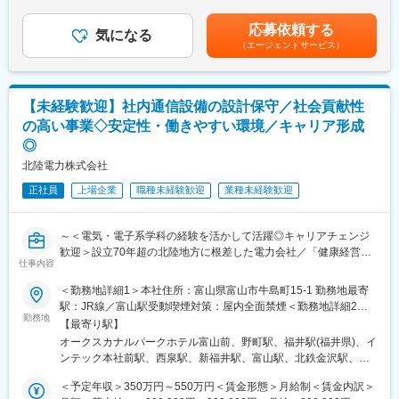
（4月）賃金はあくまでも目安の金額であり、選考を通じて上下す
大に向けて進んでいます。
■働きやすい環境：
る可能性があります。月給(月額)は固定手当を含めた表記です。
応募依頼する
◇残業月平均21時間とワークライフバランス◎
気になる
（エージェントサービス）
◇年間休日123日とメリハリのある働き方◎
◇平均勤続年数21.9年と長く働き続けている方多数在籍◎
◇UIターン歓迎／入社の際の引越費用や移動費用は支給◎
◇社内規定に該当する場合寮や社宅へご入居可能◎
【未経験歓迎】社内通信設備の設計保守／社会貢献性
の高い事業◇安定性・働きやすい環境／キャリア形成
■就業時間補足：
◎
・8:40～17:20（実働7時間40分）
・フレックスタイム勤務が可能です。
北陸電力株式会社
・下記交替勤務の可能性がございます。
正社員
上場企業
職種未経験歓迎
業種未経験歓迎
＜交代勤務例（３交代勤務）＞
１直 00：00～08：15
～＜電気・電子系学科の経験を活かして活躍◎キャリアチェンジ
２直 08：00～16：15
歓迎＞設立70年超の北陸地方に根差した電力会社／「健康経営優
３直 16：00～24：15
仕事内容
良法人2025 ホワイト500」認定／平均勤続年数21.9年・長く安定
※上記は一例となっております。
して働ける◎／働きやすい環境で仕事もプライベートも充実～
部門・働き方により異なるため、ジョブマッチング面談内にて詳
＜勤務地詳細1＞本社住所：富山県富山市牛島町15-1 勤務地最寄
細をお伝えします。
駅：JR線／富山駅受動喫煙対策：屋内全面禁煙＜勤務地詳細2＞
■業務内容：
勤務地
石川支店住所：石川県金沢市下本多町六番丁11番地 勤務地最寄
【最寄り駅】
～地域の生活の基盤を支える大切な仕事を担うやりがい◎～
■当社の魅力：
駅：北鉄石川線／野町駅受動喫煙対策：屋内全面禁煙＜勤務地詳
オークスカナルパークホテル富山前、野町駅、福井駅(福井県)、イ
当社にて、当社保有の通信設備の設計、工事、保守などの管理業
豊富な水資源を活用した高い水力比率を強みとし多種多様な電源
細3＞福井支店住所：福井県福井市日之出1丁目4番1号 勤務地最寄
ンテック本社前駅、西泉駅、新福井駅、富山駅、北鉄金沢駅、福
務をお任せします。電気・電子系学科の経験を活かし、未経験か
を開発した独自のエネルギーミックスで低廉な電力提供を可能と
駅：JR線／福井駅受動喫煙対策：屋内全面禁煙
井駅
らでも着実なキャリア形成が可能です。
してきた当社。地域の未来をえがき、「総合エネルギー事業」拡
＜予定年収＞350万円～550万円＜賃金形態＞月給制＜賃金内訳＞