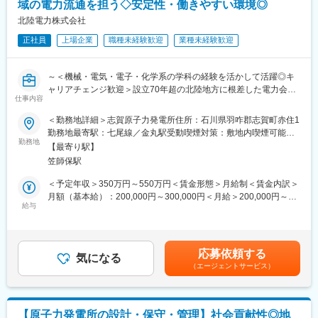
域の電力流通を担う◇安定性・働きやすい環境◎
◇IPOを目指した原動力の強さ
成熟し切った企業と異なり、「IPO」という明確なGoal設定があ
北陸電力株式会社
る為、会社の成長、社員一人ひとりの想い、「熱気」・「情
正社員
上場企業
職種未経験歓迎
業種未経験歓迎
熱」・「感動」を日々感じながら業務に従事することが出来ま
す。
◇ベンチャー企業ならではのスピード感
～＜機械・電気・電子・化学系の学科の経験を活かして活躍◎キ
ベンチャー企業であるが故に、それなりに厳しい環境ではあるも
ャリアチェンジ歓迎＞設立70年超の北陸地方に根差した電力会社
のの、権限委譲の機会が多く、その分責任も発生しますが、裁量
仕事内容
／「健康経営優良法人2025 ホワイト500」認定／平均勤続年数
をもった業務をまかされるので、他では感じられないスピード感
21.9年・長く安定して働ける◎／働きやすい環境で仕事もプライ
＜勤務地詳細＞志賀原子力発電所住所：石川県羽咋郡志賀町赤住1
で自身のスキルアップに繋げることができます。
ベートも充実～
勤務地最寄駅：七尾線／金丸駅受動喫煙対策：敷地内喫煙可能場
◇風通しの良さと裁量権の大きさ
勤務地
所あり
常にチャレンジングで、風通しも良いので、自分の意見が必要な
【最寄り駅】
■業務内容：
時に必要な人へ伝わる環境にあり、数多くいる社員の中の一人で
笠師保駅
～地域の生活の基盤を支える大切な仕事を担うやりがい◎～
はなく、会社組織の運営上自らが大きな影響を与えているという
当社にて、原子力発電所の設計、運転、保守、燃料・炉心・放射
＜予定年収＞350万円～550万円＜賃金形態＞月給制＜賃金内訳＞
ことを体感しながら業務に従事することが出来ます。
線管理などの技術業務をお任せします。機械・電気・電子・化学
月額（基本給）：200,000円～300,000円＜月給＞200,000円～
系学科の経験を活かし、未経験からでも着実なキャリア形成が可
給与
300,000円＜昇給有無＞有＜残業手当＞有＜給与補足＞※社内規定
能です。
に基づき決定します。■賞与：年2回（6月・12月）■昇給：年1回
（4月）賃金はあくまでも目安の金額であり、選考を通じて上下す
■働きやすい環境：
る可能性があります。月給(月額)は固定手当を含めた表記です。
応募依頼する
◇残業月平均21時間とワークライフバランス◎
気になる
（エージェントサービス）
◇年間休日123日とメリハリのある働き方◎
◇平均勤続年数21.9年と長く働き続けている方多数在籍◎
◇UIターン歓迎／入社の際の引越費用や移動費用は支給◎
◇社内規定に該当する場合寮や社宅へご入居可能◎
【原子力発電所の設計・保守・管理】社会貢献性◎地