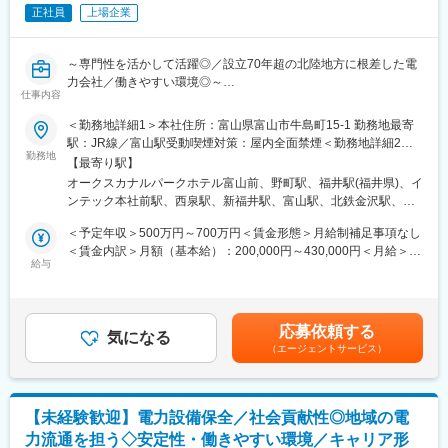
（機器選定、設計、制御、コスト試算などコンサルティング）
正社員
上場企業
・省エネシステムの提案業務
（機器選定、設計、制御、コスト試算）
・設計、施工のマネジメント業務、立案
～専門性を活かして活躍◎／設立70年超の北陸地方に根差した電
・これらの業務に関する指導、育成
力会社／働きやすい環境◎～
仕事内容
■やりがい：
■募集背景：
＜勤務地詳細1＞本社住所：富山県富山市牛島町15-1 勤務地最寄
企業のカーボンニュートラルや省エネルギー推進をサポートする
近年、企業の環境対応や持続可能な社会への貢献がますます重要
駅：JR線／富山駅受動喫煙対策：屋内全面禁煙＜勤務地詳細2＞
ことで、地域社会や産業の持続可能な発展に貢献することができ
視される中、カーボンニュートラルの実現に向けた取り組みが加
勤務地
石川支店住所：石川県金沢市下本多町六番丁11番地 勤務地最寄
ます。お客さまの課題解決に直接携わり、最新のエネルギー技術
【最寄り駅】
速しています。
駅：北鉄石川線／野町駅受動喫煙対策：屋内全面禁煙＜勤務地詳
やソリューションを提案することで、自身の専門性を高めながら
オークスカナルパークホテル富山前、野町駅、福井駅(福井県)、イ
当社では、企業の脱炭素化を支援する各種サービスの提供やコン
細3＞福井支店住所：福井県福井市日之出1丁目4番1号 勤務地最寄
社会的意義の高い仕事に取り組むことができます。
ンテック本社前駅、西泉駅、新福井駅、富山駅、北鉄金沢駅、福
サルティング業務を強化し、より多くのお客さまのニーズに応え
駅：JR線／福井駅受動喫煙対策：屋内全面禁煙
また、地域を代表する電力会社としての信頼と実績を活かし、多
井駅
ていく必要があります。
＜予定年収＞500万円～700万円＜賃金形態＞月給制補足事項なし
様な業界・企業とのネットワークを広げられるのも大きな魅力で
これに伴い、技術的な知見と営業力を兼ね備え、企業のカーボン
＜賃金内訳＞月額（基本給）：200,000円～430,000円＜月給＞
す。自らの提案やコンサルティングが、企業の環境対応や事業成
ニュートラル推進をサポートできる人材を新たに募集することと
給与
200,000円～430,000円＜昇給有無＞有＜残業手当＞有＜給与補足
長につながる達成感を得られるポジションです。
なりました。
＞※社内規定に基づき決定します。■賞与：年2回（6月・12月）■
環境分野での社会貢献に意欲を持ち、成長市場でチャレンジした
昇給：年1回（4月）賃金はあくまでも目安の金額であり、選考を
■当社の魅力：
い方のご応募をお待ちしています。
通じて上下する可能性があります。月給(月額)は固定手当を含めた
◎豊富な水資源を活用した高い水力比率を強みとし多種多様な電
応募依頼する
気になる
表記です。
源を開発した独自のエネルギーミックスで低廉な電力提供を可能
（エージェントサービス）
■業務内容：
としてきた当社。地域の未来をえがき、「総合エネルギー事業」
技術営業職（エネルギーソリューション）として、カーボンニュ
拡大に向けて進んでいます。
ートラルや省エネルギーに向けた各種サービスの提案・コンサル
◎IUターン歓迎です。当社にご入社いただく際の引越費用や移動
ティング業務を担当していただきます。
費用は支給されます。社内規定に該当する場合寮や社宅へご入居
【未経験歓迎】電力設備保全／社会貢献性◎地域の電
いただきます。
力流通を担う◇安定性・働きやすい環境／キャリア形
〇法人お客様（工場、ビル等）の施設・設備の技術営業