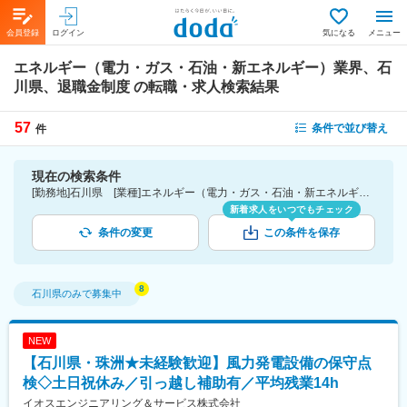
会員登録
ログイン
気になる
メニュー
エネルギー（電力・ガス・石油・新エネルギー）業界、石
川県、退職金制度
の転職・求人検索結果
57
条件で並び替え
件
現在の検索条件
[勤務地]石川県 [業種]エネルギー（電力・ガス・石油・新エネルギー）業界 [詳細条件](待遇・福利厚生)退職金制度
新着求人をいつでもチェック
条件の変更
この条件を保存
石川県
のみで募集中
NEW
【石川県・珠洲★未経験歓迎】風力発電設備の保守点
検◇土日祝休み／引っ越し補助有／平均残業14h
イオスエンジニアリング＆サービス株式会社