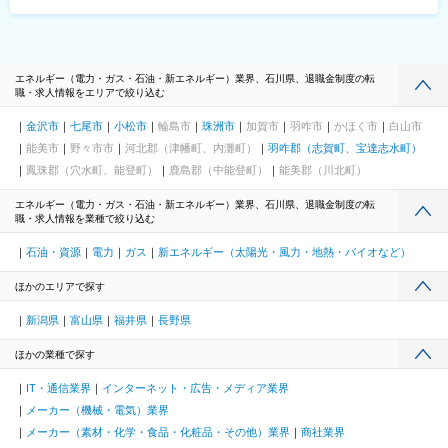
エネルギー（電力・ガス・石油・新エネルギー）業界、石川県、退職金制度の転
職・求人情報をエリアで絞り込む
金沢市
七尾市
小松市
輪島市
珠洲市
加賀市
羽咋市
かほく市
白山市
能美市
野々市市
河北郡（津幡町、内灘町）
羽咋郡（志賀町、宝達志水町）
鳳珠郡（穴水町、能登町）
鹿島郡（中能登町）
能美郡（川北町）
エネルギー（電力・ガス・石油・新エネルギー）業界、石川県、退職金制度の転
職・求人情報を業種で絞り込む
石油・資源
電力
ガス
新エネルギー（太陽光・風力・地熱・バイオなど）
ほかのエリアで探す
新潟県
富山県
福井県
長野県
ほかの業種で探す
IT・通信業界
インターネット・広告・メディア業界
メーカー（機械・電気）業界
メーカー（素材・化学・食品・化粧品・その他）業界
商社業界