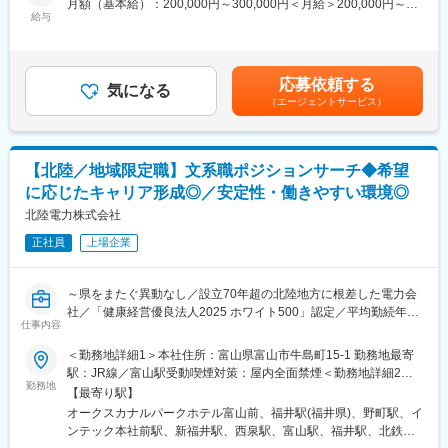
大に向けて進んでいます。
月額（基本給）：200,000円～300,000円＜月給＞200,000円～
■働きやすい環境：
給与
300,000円＜昇給有無＞有＜残業手当＞有＜給与補足＞※社内規定
◇残業月平均21時間とワークライフバランス◎
に基づき決定します。■賞与：年2回（6月・12月）■昇給：年1回
◇年間休日123日とメリハリのある働き方◎
（4月）賃金はあくまでも目安の金額であり、選考を通じて上下す
◇平均勤続年数21.9年と長く働き続けている方多数在籍◎
る可能性があります。月給(月額)は固定手当を含めた表記です。
応募依頼する
◇UIターン歓迎／入社の際の引越費用や移動費用は支給◎
気になる
（エージェントサービス）
◇社内規定に該当する場合寮や社宅へご入居可能◎
■就業時間補足：
・8:40～17:20（実働7時間40分）
【北陸／地域限定職】文系職ポジションサーチ◆希望
・フレックスタイム勤務が可能です。
に応じたキャリア形成◎／安定性・働きやすい環境◎
・下記交替勤務の可能性がございます。
北陸電力株式会社
＜交代勤務例（３交代勤務）＞
正社員
上場企業
１直 00：00～08：15
２直 08：00～16：15
３直 16：00～24：15
～県をまたぐ異動なし／設立70年超の北陸地方に根差した電力会
※上記は一例となっております。
社／「健康経営優良法人2025 ホワイト500」認定／平均勤続年数
部門・働き方により異なるため、ジョブマッチング面談内にて詳
仕事内容
21.9年／働きやすい環境～
細をお伝えします。
＜勤務地詳細1＞本社住所：富山県富山市牛島町15-1 勤務地最寄
■業務内容：
駅：JR線／富山駅受動喫煙対策：屋内全面禁煙＜勤務地詳細2＞
■当社の魅力：
事務職のポジションサーチ求人となります。以下いずれかの部門
勤務地
福井支店住所：福井県福井市日之出1丁目4番1号 勤務地最寄駅：
豊富な水資源を活用した高い水力比率を強みとし多種多様な電源
【最寄り駅】
へ配属となります（入社後、ジョブローテーションあり）。
JR線／福井駅受動喫煙対策：屋内全面禁煙＜勤務地詳細3＞石川
を開発した独自のエネルギーミックスで低廉な電力提供を可能と
オークスカナルパークホテル富山前、福井駅(福井県)、野町駅、イ
※県内の異動はありますが、県をまたぐ転勤のない地域限定職で
支店住所：石川県金沢市下本多町六番丁11番地 勤務地最寄駅：北
してきた当社。地域の未来をえがき、「総合エネルギー事業」拡
ンテック本社前駅、新福井駅、西泉駅、富山駅、福井駅、北鉄金
す。
鉄石川線／野町駅受動喫煙対策：屋内全面禁煙
大に向けて進んでいます。