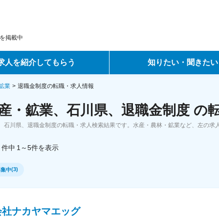
を掲載中
求人を紹介してもらう
知りたい・聞きたい
ントサービス
転職ノウハウ
鉱業
退職金制度の転職・求人情報
産・鉱業、石川県、退職金制度 の
サービス
データで見る転職
、石川県、退職金制度の転職・求人検索結果です。水産・農林・鉱業など、左の求
ーエージェントサービス
コラム・インタビュー
件中
1～5
件
を表示
転職Q&A
(
3
)
募集中
会社ナカヤマエッグ