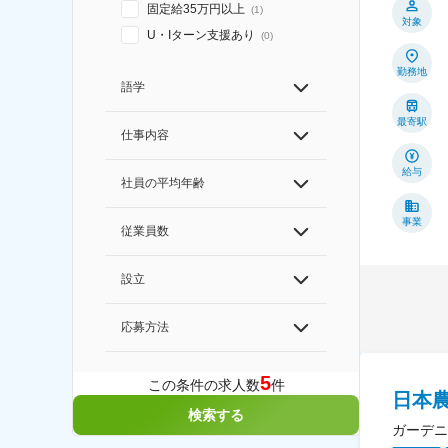
固定給35万円以上
(
1
)
対象
U・Iターン支援あり
(
0
)
勤務地
語学
最寄駅
仕事内容
給与
社員の平均年齢
事業
従業員数
設立
応募方法
5
この条件の求人数
件
日本
検索する
ガーデニ