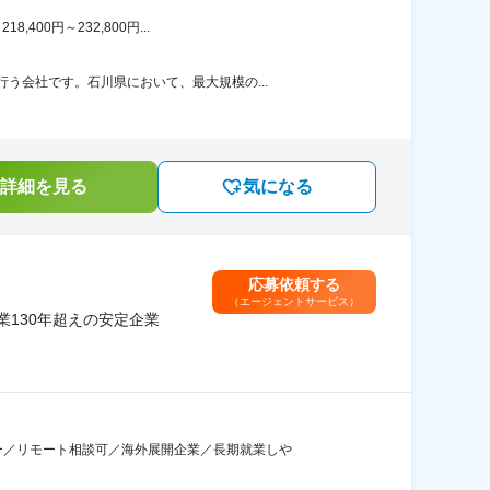
00円～232,800円...
う会社です。石川県において、最大規模の...
詳細を見る
気になる
応募依頼する
（エージェントサービス）
業130年超えの安定企業
ー／リモート相談可／海外展開企業／長期就業しや