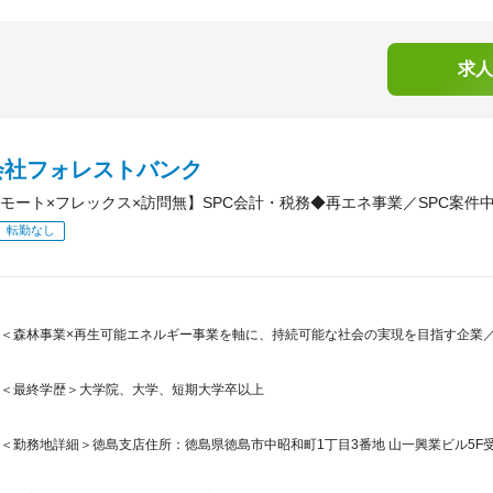
求人
会社フォレストバンク
モート×フレックス×訪問無】SPC会計・税務◆再エネ事業／SPC案件
転勤なし
＜森林事業×再生可能エネルギー事業を軸に、持続可能な社会の実現を目指す企業／
＜最終学歴＞大学院、大学、短期大学卒以上
＜勤務地詳細＞徳島支店住所：徳島県徳島市中昭和町1丁目3番地 山一興業ビル5F受