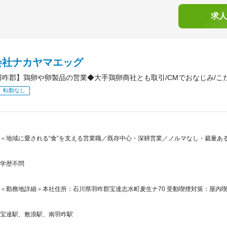
求人
会社ナカヤマエッグ
羽咋郡】鶏卵や卵製品の営業◆大手鶏卵商社とも取引/CMでおなじみ/こ
転勤なし
＜地域に愛される“食”を支える営業職／既存中心・深耕営業／ノルマなし・裁量ある
学歴不問
＜勤務地詳細＞本社住所：石川県羽咋郡宝達志水町麦生ナ70 受動喫煙対策：屋内喫
宝達駅、敷浪駅、南羽咋駅