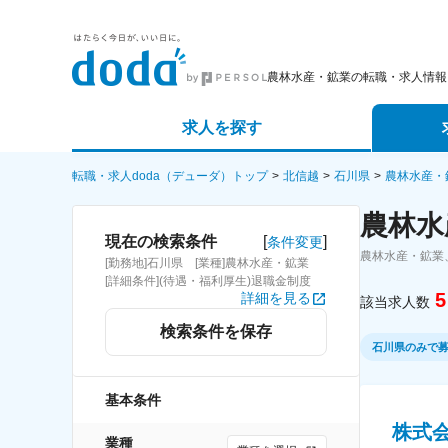
農林水産・鉱業の転職・求人情報
求人を探す
詳細条件から探す
エージェ
転職・求人doda（デューダ）トップ
北信越
石川県
農林水産・
農林水
新着求人から探す
スカウト
[
]
現在の検索条件
条件変更
農林水産・鉱業
[勤務地]石川県 [業種]農林水産・鉱業
求人特集から探す
パートナ
[詳細条件](待遇・福利厚生)退職金制度
5
詳細を見る
該当求人数
検索条件を保存
石川県のみで
基本条件
株式
業種