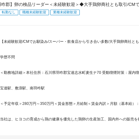
羽咋郡】卵の検品リーダー＜未経験歓迎＞◆大手鶏卵商社とも取引/CMで
転勤なし
職種未経験歓迎
業種未経験歓迎
【未経験歓迎/CMでお馴染み/スーパー・飲食店から引き合い多数/大手鶏卵商社とも
学歴不問
＜勤務地詳細＞本社住所：石川県羽咋郡宝達志水町麦生ナ70 受動喫煙対策：屋内喫
宝達駅、敷浪駅、南羽咋駅
＜予定年収＞280万円～350万円＜賃金形態＞月給制＜賃金内訳＞月額（基本給）：200,0
当社は、ヒヨコの育成から鶏の健康を優先した鶏卵の生産加工、国内外への販売を行