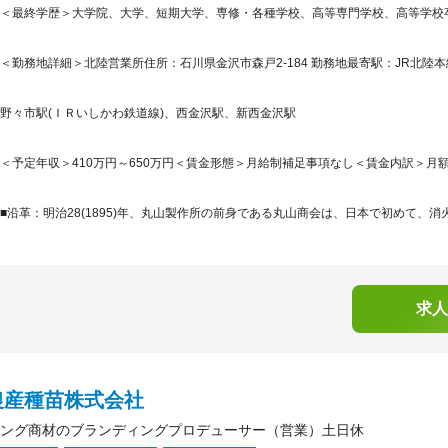
＜最終学歴＞大学院、大学、短期大学、専修・各種学校、高等専門学校、高等学校
＜勤務地詳細＞北陸営業所住所：石川県金沢市森戸2-184 勤務地最寄駅：JR北陸本
野々市駅(ＩＲいしかわ鉄道線)、西金沢駅、新西金沢駅
＜予定年収＞410万円～650万円＜賃金形態＞月給制補足事項なし＜賃金内訳＞月額（基本
■沿革：明治28(1895)年、丸山製作所の前身である丸山商会は、日本で初めて、消
求人
農産種苗株式会社
ング商材のブランディングプロデューサー（営業）土日休