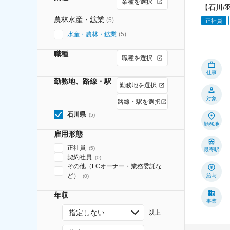
業種を選択
【石川/
農林水産・鉱業
(
5
)
正社員
水産・農林・鉱業
(
5
)
職種
職種を選択
仕事
勤務地、路線・駅
勤務地を選択
対象
路線・駅を選択
石川県
(
5
)
勤務地
雇用形態
正社員
(
5
)
最寄駅
契約社員
(
0
)
その他（FCオーナー・業務委託な
ど）
給与
(
0
)
年収
事業
指定しない
以上