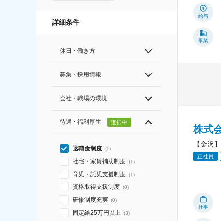
給与
詳細条件
事業
休日・働き方
募集・採用情報
会社・職場の環境
待遇・福利厚生
選択中
株式
【金沢】
退職金制度
(
5
)
正社員
社宅・家賃補助制度
(
1
)
育児・託児支援制度
(
1
)
資格取得支援制度
(
0
)
研修制度充実
(
0
)
仕事
固定給25万円以上
(
3
)