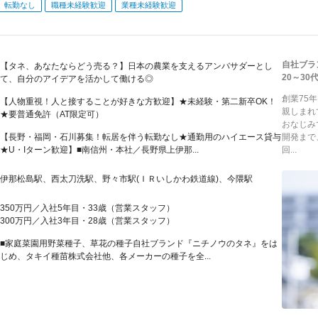
転勤なし
職種未経験歓迎
業種未経験歓迎
自社ブラ
【タネ、あなたならどう売る？】日本の農業を支えるアンバサダーとし
20～3
て、自分のアイデアを活かして働ける◎
創業75
【人物重視！人と接することが好きな方歓迎】★未経験・第二新卒OK！
親しまれ
★要普通免許（AT限定可）
おなじみ
【長野・福岡・石川募集！転居を伴う転勤なし★通勤用のハイエース貸与
開発まで
★U・Iターン歓迎】■南信州・本社／長野県上伊那...
回...
伊那松島駅、西太刀洗駅、野々市駅(ＩＲいしかわ鉄道線)、今隈駅
350万円／入社5年目・33歳（営業スタッフ）
300万円／入社3年目・28歳（営業スタッフ）
■家庭菜園用野菜種子、草花の種子自社ブランド『ニチノウのタネ』をは
じめ、タキイ種苗株式会社他、各メーカーの種子を全...