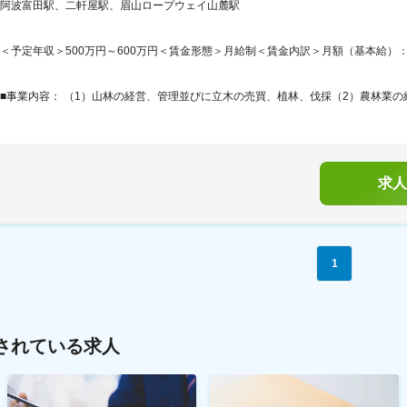
阿波富田駅、二軒屋駅、眉山ロープウェイ山麓駅
＜予定年収＞500万円～600万円＜賃金形態＞月給制＜賃金内訳＞月額（基本給）：332,0
■事業内容： （1）山林の経営、管理並びに立木の売買、植林、伐採（2）農林業の経
求人
1
されている求人