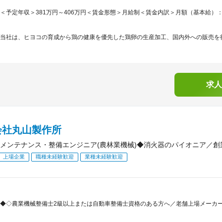
＜予定年収＞381万円～406万円＜賃金形態＞月給制＜賃金内訳＞月額（基本給）：218,4
当社は、ヒヨコの育成から鶏の健康を優先した鶏卵の生産加工、国内外への販売を行
求人
会社丸山製作所
メンテナンス・整備エンジニア(農林業機械)◆消火器のパイオニア／創
上場企業
職種未経験歓迎
業種未経験歓迎
◆◇農業機械整備士2級以上または自動車整備士資格のある方へ／老舗上場メーカ