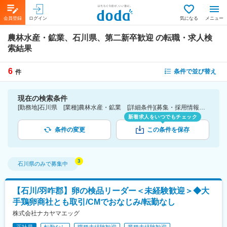
会員登録
ログイン
気になる
メニュー
農林水産・鉱業、石川県、第二新卒歓迎
の転職・求人検
索結果
6
条件で並び替え
件
現在の検索条件
[勤務地]石川県 [業種]農林水産・鉱業 [詳細条件](募集・採用情報)第二新卒歓迎
新着求人をいつでもチェック
条件の変更
この条件を保存
石川県
のみで募集中
【石川/羽咋郡】卵の検品リーダー＜未経験歓迎＞◆大
手鶏卵商社とも取引/CMでおなじみ/転勤なし
株式会社ナカヤマエッグ