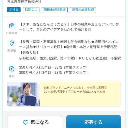
す。
日本農産種苗株式会社
・営業部：部長1名、メンバー1名
少数精鋭のため、意思決定が早く、裁量を持って働ける環境で
正社員
転勤なし
職種未経験歓迎
業種未経験歓迎
■当社の魅力：
す。
創業130年以上・東証上場の安定基盤を持つ丸山製作所は、消火
器から事業を開始し、現在ではポンプ・エンジン技術をコアに農
■会社の特徴
【タネ、あなたならどう売る？】日本の農業を支えるアンバサダ
業・産業機械分野で高い競争力を発揮するメーカーです。長年培
創業70年、石川県最大級の養鶏場を運営する鶏卵生産卸企業。
ーとして、自分のアイデアを活かして働ける◎
った技術力により、防除機や高圧洗浄機など幅広い製品を展開
仕事内容
「桜っ子」「能登鶏たまご」などのブランドを展開し、県内外の
し、国内外で事業領域を拡大しています。
大手スーパー・飲食店に供給しています。
【長野・福岡・石川募集！転居を伴う転勤なし★通勤用のハイエ
働き方の面では、年間休日125日・完全週休2日制に加え、フレッ
ース貸与★U・Iターン歓迎】■南信州・本社／長野県上伊那郡箕輪
クスタイム制度や一部リモートワークを導入し、ワークライフバ
変更の範囲：会社の定める業務
勤務地
町大字中箕輪9301■福岡営業所／福岡県三井郡大刀洗町高樋2469-
ランスを重視した環境を整備しています。 また、退職金制度や住
【最寄り駅】
6■金沢営業所／石川県白山市専福寺町244-11〈アクセス〉■南信
宅補助、持株会、共済会など福利厚生も充実しており、社員が長
伊那松島駅、西太刀洗駅、野々市駅(ＩＲいしかわ鉄道線)、今隈駅
州・本社／JR線「伊那松島駅」より徒歩10分■福岡営業所／甘木
く安心して働ける体制を構築。
鉄道甘木線「西太刀洗駅」より徒歩4分■金沢営業所／いしかわ鉄
350万円／入社5年目・33歳（営業スタッフ）
さらに開発・生産から販売・アフターサービスまでを一貫して担
道線「野々市駅」より車で6分（徒歩30分）・JR「松任駅」より
300万円／入社3年目・28歳（営業スタッフ）
う「生販一体」体制により、顧客への価値提供を実感しながら専
給与
車で8分（徒歩35分）
門性を高められる点も魅力です。社会インフラや環境分野に貢献
する製品を通じて、安定性と成長性を両立したキャリアを築くこ
自社ブランド「ニチノウのタネ」を全国に展開◎
とができます。
20～30代活躍中！アプローチ方法はあなた次第
変更の範囲：当社業務全般
気になる
応募する