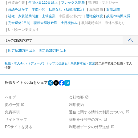
外資系企業
年間休日120日以上
フレックス勤務
管理職・マネジャー
英語を活かす
学歴不問
転勤なし（勤務地限定）
服装自由
女性活躍
社宅・家賃補助制度
上場企業
中国語を活かす
退職金制度
残業20時間未満
完全週休2日制
職種未経験歓迎
土日祝休み
原則定時退社
海外出張あり
U・Iターン支援あり
ほかの固定給で探す
固定給25万円以上
固定給35万円以上
転職・求人doda（デューダ）トップ
北信越
石川県
農林水産・鉱業
第二新卒歓迎の転職・求人
情報
転職サイト dodaをシェア
ヘルプ
会社概要
拠点一覧
利用規約
免責事項
通信に関する情報の利用について
サイトマップ
採用を検討中の方へ
PCサイトを見る
利用者データの外部送信