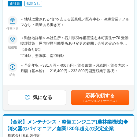
・ライン担当のスタッフ：40名
正社員
転勤なし
■残業：20～30時間程度
＜地域に愛される“食”を支える営業職／既存中心・深耕営業／ノル
■当社の特徴
マなし・裁量ある働き方＞
創業70年の歴史を持つ石川県最大級の養鶏場を運営する鶏卵生産
仕事内容
卸売企業です。
＼“選ばれる商品”だから、営業しやすい。顧客と長く向き合える環
＜勤務地詳細＞本社住所：石川県羽咋郡宝達志水町麦生ナ70 受動
桜っ子や能登鶏たまごなどの商品を県内外の大手スーパーや飲食
境です／
喫煙対策：屋内喫煙可能場所あり変更の範囲：会社の定める事業
店に提供し、医薬品原料卵も取り扱っています。
◎スーパー・飲食店からの安定した引き合い多数（既存中心のル
勤務地
所
当社はひよこから丁寧に育てることで、健康な鶏から質の高い卵
【最寄り駅】
ート営業）
を消費者へお届けすることを大切にしています。
宝達駅、敷浪駅、南羽咋駅
◎ノルマなし・残業ほぼなしで、自分のペースで顧客と向き合え
2026年度内には新農場の完成を予定しており、120万羽規模の鶏
る
＜予定年収＞381万円～406万円＜賃金形態＞月給制＜賃金内訳＞
舎を建設する計画が進行中です。
◎創業70年×事業拡大中（新農場建設など）で、安定性と成長性
月額（基本給）：218,400円～232,800円固定残業手当/月：
また、4年前には岐阜地域への事業拡大として株式会社美和う卵場
を両立
給与
63,100円～67,200円（固定残業時間40時間0分/月）超過した時間
のM&Aを実施するなど、着実に事業領域を広げています。
外労働の残業手当は追加支給＜月給＞281,500円～300,000円（一
■業務内容
律手当を含む）＜昇給有無＞有＜残業手当＞有＜給与補足＞■賞
変更の範囲：会社の定める業務
北陸3県を中心に、既存顧客であるスーパーや飲食店へのルート営
与：有（年2回支給／昨年度、通年で平均して月給2.0ヶ月分を賞
応募依頼する
業をお任せします。単なる配送や御用聞きではなく、顧客のニー
気になる
与として支給しました。）賃金はあくまでも目安の金額であり、
（エージェントサービス）
ズをくみ取り、“最適な商品提案”を行うポジションです。
選考を通じて上下する可能性があります。月給(月額)は固定手当を
含めた表記です。
■具体的には
・スーパーの店長やバイヤー、飲食店オーナーとの商談
【金沢】メンテナンス・整備エンジニア(農林業機械)◆
・販売状況の確認および発注数の調整
消火器のパイオニア／創業130年超えの安定企業
・用途（料理・メニュー）に応じた商品提案
・納品後のフォロー、品質チェック
株式会社丸山製作所