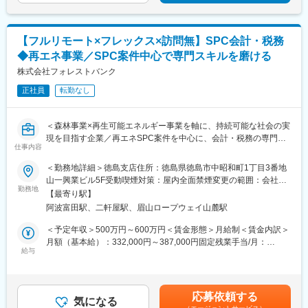
【フルリモート×フレックス×訪問無】SPC会計・税務
◆再エネ事業／SPC案件中心で専門スキルを磨ける
株式会社フォレストバンク
正社員
転勤なし
＜森林事業×再生可能エネルギー事業を軸に、持続可能な社会の実
現を目指す企業／再エネSPC案件を中心に、会計・税務の専門性
仕事内容
を高められるポジション＞
＜勤務地詳細＞徳島支店住所：徳島県徳島市中昭和町1丁目3番地
■業務内容：
山一興業ビル5F受動喫煙対策：屋内全面禁煙変更の範囲：会社の
再生可能エネルギー（主に太陽光発電）に関するSPC案件を中心
勤務地
定める事業所（リモートワーク含む）
【最寄り駅】
に、以下の業務を段階的にお任せします。
阿波富田駅、二軒屋駅、眉山ロープウェイ山麓駅
まずは会計・税務業務からスタートし、将来的には上流工程にも
関わっていただく想定です。
＜予定年収＞500万円～600万円＜賃金形態＞月給制＜賃金内訳＞
＜会計業務＞
月額（基本給）：332,000円～387,000円固定残業手当/月：
・仕訳入力、帳簿作成
給与
28,000円～33,000円（固定残業時間10時間0分/月）超過した時間
・月次／四半期／年次決算対応
外労働の残業手当は追加支給＜月給＞360,000円～420,000円（一
・キャッシュフロー管理
律手当を含む）＜昇給有無＞有＜残業手当＞有＜給与補足＞※年
・発電設備等の固定資産管理、減価償却
齢、経験を考慮の上、決定します。※賞与あり（年最大3回、2ヶ
応募依頼する
・プロジェクト単位での収支管理
気になる
月分、業績に応じて支給）賃金はあくまでも目安の金額であり、