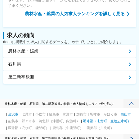
了承ください。
農林水産・鉱業
の人気求人ランキングを詳しく見る
求人の傾向
dodaに掲載中の求人に関するデータを、カテゴリごとにご紹介します。
農林水産・鉱業
石川県
第二新卒歓迎
農林水産・鉱業、石川県、第二新卒歓迎の転職・求人情報をエリアで絞り込む
金沢市
七尾市
小松市
輪島市
珠洲市
加賀市
羽咋市
かほく市
白山市
能美市
野々市市
河北郡（津幡町、内灘町）
羽咋郡（志賀町、宝達志水町）
鳳珠郡（穴水町、能登町）
鹿島郡（中能登町）
能美郡（川北町）
農林水産・鉱業、石川県、第二新卒歓迎の転職・求人情報を業種で絞り込む