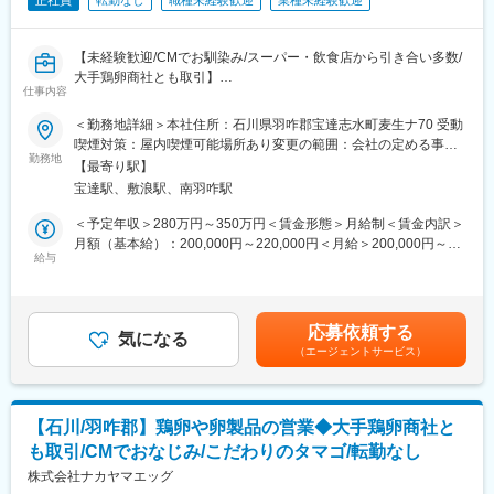
正社員
転勤なし
職種未経験歓迎
業種未経験歓迎
【未経験歓迎/CMでお馴染み/スーパー・飲食店から引き合い多数/
大手鶏卵商社とも取引】
仕事内容
■業務内容：
＜勤務地詳細＞本社住所：石川県羽咋郡宝達志水町麦生ナ70 受動
当社の養鶏場で生産している卵のパック詰め、検品のラインリー
喫煙対策：屋内喫煙可能場所あり変更の範囲：会社の定める事業
ダーをお任せします。入社後すぐはラインの流れや業務内容を理
勤務地
所
【最寄り駅】
解するため製造工程に入り、慣れればスタッフを取りまとめるラ
宝達駅、敷浪駅、南羽咋駅
インリーダーとして業務を行っていただきます。
・卵の目視チェック（ひび割れや汚れなどのチェックを行いま
＜予定年収＞280万円～350万円＜賃金形態＞月給制＜賃金内訳＞
す）
月額（基本給）：200,000円～220,000円＜月給＞200,000円～
・機械トラブルの操作
給与
220,000円＜昇給有無＞有＜残業手当＞有＜給与補足＞■賞与：有
・ブランド/発注数に応じたライン操作
（年2回支給／昨年度、通年で平均して月給2.0ヶ月分を賞与とし
※未経験でも少しずつ教えながらお任せするので、安心してご応募
て支給しました。）賃金はあくまでも目安の金額であり、選考を
ください。
通じて上下する可能性があります。月給(月額)は固定手当を含めた
応募依頼する
※基本的には機械で自動化されているため、スタッフが行う業務は
気になる
表記です。
（エージェントサービス）
目視チェックのみです。
■工場内の流れ
各農場からトラックで卵が運ばれてくる⇒洗う⇒重さごとに分別
⇒パック詰め
【石川/羽咋郡】鶏卵や卵製品の営業◆大手鶏卵商社と
も取引/CMでおなじみ/こだわりのタマゴ/転勤なし
■組織構成：
・班長1名、ラインリーダー1名
株式会社ナカヤマエッグ