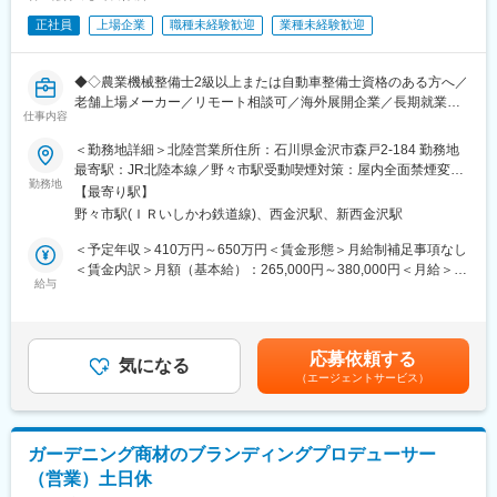
※訪問が中心で、社用車を使用して移動します。
正社員
上場企業
職種未経験歓迎
業種未経験歓迎
※担当顧客：スーパー、飲食店（ケーキ店・喫茶店・お好み焼き店
など）
◆◇農業機械整備士2級以上または自動車整備士資格のある方へ／
■取り扱い商材
老舗上場メーカー／リモート相談可／海外展開企業／長期就業し
当社が扱うのは、石川県で長い歴史を持つ養鶏場で生産された高
仕事内容
やすい環境◆◇
品質な卵。
＜勤務地詳細＞北陸営業所住所：石川県金沢市森戸2-184 勤務地
「多少高くてもこの卵がいい」と選ばれる商品であり、大手鶏卵
■業務内容
最寄駅：JR北陸本線／野々市駅受動喫煙対策：屋内全面禁煙変更
商社からも引き合いがあるほど品質に強みがあります。
・農業機械の整備・修理作業
勤務地
の範囲：会社の定める事業所（リモートワーク含む）
料理や用途に応じて最適な卵を提案するなど、“食の価値を届ける
【最寄り駅】
・年次点検（車検のような定期点検）の実施
営業”としての面白さがあります。
野々市駅(ＩＲいしかわ鉄道線)、西金沢駅、新西金沢駅
・お客様先への出張修理対応（緊急時）
＜予定年収＞410万円～650万円＜賃金形態＞月給制補足事項なし
■入社後の流れ
【1日の流れ】（例）
＜賃金内訳＞月額（基本給）：265,000円～380,000円＜月給＞
まずは商品知識（種類・特徴）を学ぶところからスタート。
・9:00：出社 メールチェック、部品の入荷チェック、部品受発注
給与
265,000円～380,000円＜昇給有無＞有＜残業手当＞有＜給与補足
その後、先輩との同行を通じて、顧客との関係構築や提案の進め
業務等事務処理
＞■昇給：年1回 ■賞与実績：2回（過去：4～5ヶ月／年）賃金は
方を習得していきます。既存顧客中心のため、営業経験があれば
・10:00：整備工場にて修理、整備業務
あくまでも目安の金額であり、選考を通じて上下する可能性があ
比較的早期にキャッチアップが可能です。
・12:00：休憩
ります。月給(月額)は固定手当を含めた表記です。
応募依頼する
・12:45：整備工場にて修理、整備
気になる
■働き方
（エージェントサービス）
・16:00：事務処理、翌日の業務内容確認、打ち合わせ
・残業ほぼなし（スケジュールは個人裁量が大きく調整可能）
・17:40：退社
・ノルマなし（数字に追われる営業ではありません）
“売る”よりも“信頼関係を築く”ことに重きを置いた営業スタイルで
■働き方：
す。
ガーデニング商材のブランディングプロデューサー
週2回のNO残業デーの設置や毎月の効率化提案コンテストなど、
（営業）土日休
働き方改革に積極的に取り組んでおり、成果として表れていま
■組織構成