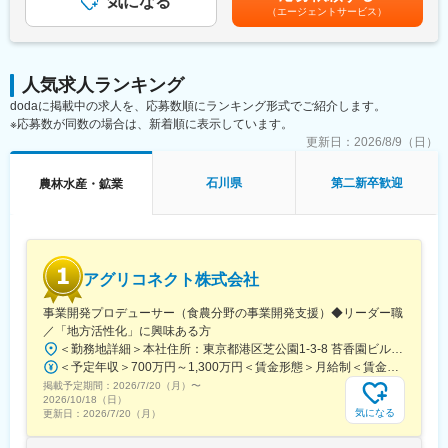
気になる
す。月給(月額)は固定手当を含めた表記です。
・市場価値の高いスキルが身につく環境
（エージェントサービス）
◇現地規制・市場調査
（2） 一括受託モデルで上流まで関われる
進出国における法規制の確認、市場ニーズの調査、および事業認
・SPCの設立～運営～税務申告までワンストップで提供
可取得に向けた対応
（3） フルリモートが成立するビジネスモデル
◇事業開発・戦略遂行
・クライアントは東京・大阪中心で訪問ほぼなし
人気求人ランキング
経営層の戦略に基づいた事業計画の策定、および現地でのPDCA
・オンライン完結の業務設計のため、フルリモートが実現
dodaに掲載中の求人を、応募数順にランキング形式でご紹介します。
サイクルの実行
（4） 働きやすい環境
※応募数が同数の場合は、新着順に表示しています。
・フルリモート／フルフレックス
■この仕事を通じて得られること
更新日：
2026/8/9（日）
・残業月平均10時間程度
◎グローバルな社会貢献の実感
・Slack、Zoom中心のコミュニケーション
農業と地域課題の解決に取り組みながら、最先端技術を世界中の
石川県
第二新卒歓迎
農林水産・鉱業
・週1回の定例MTGあり
産地に実装する経験ができます。
◎海外事業立ち上げの完遂実績
■就業環境：
0からの立ち上げから拡大までを一任されるため、戦略遂行に関す
・フルリモート勤務（半年に1回出社あり※任意）
る実践的なスキルが習得できます。
・Slack／Zoomを活用したコミュニケーション
◎国際的なビジネススキルの習得
アグリコネクト株式会社
異文化環境での交渉力、リスク対応力、経営直下の意思決定スピ
■当社について：
ードを体感できます。
事業開発プロデューサー（食農分野の事業開発支援）◆リーダー職
当社は2007年設立以降、「森林事業」と「環境エネルギー事業」
／「地方活性化」に興味ある方
の2軸で事業を展開しています。森林資源の活用だけでなく、再生
■当社について
可能エネルギーの普及を通じて、環境価値と経済価値の両立を実
＜勤務地詳細＞本社住所：東京都港区芝公園1-3-8 苔香園ビル4階勤務地最寄駅：都営三田線／御成門駅受動喫煙対策：屋内全面禁煙変更の範囲：会社の定める事業所
「テクノロジーによって、産地とともに農業の未来をつくる」を
現し、持続可能な社会の構築に貢献しています。
＜予定年収＞700万円～1,300万円＜賃金形態＞月給制＜賃金内訳＞月額（基本給）：400,000円～650,000円固定残業手当/月：92,640円～150,510円（固定残業時間30時間0分/月）超過した時間外労働の残業手当は追加支給＜月給＞492,640円～800,510円（一律手当を含む）＜昇給有無＞有＜残業手当＞有＜給与補足＞※給与は職歴、スキルなどに応じて相談※役職がつく場合は、別途、役職手当（50,000円～10,000円）を支給※マネージャー職以上の場合は、管理職のため残業代支給対象外■昇給：年1回（4月）■賞与：年1回（12月）賃金はあくまでも目安の金額であり、選考を通じて上下する可能性があります。月給(月額)は固定手当を含めた表記です。
経営理念に据え、豊かな経験を持つ産地と、進化を続けるサイエ
掲載予定期間：
2026/7/20（月）
〜
ンステクノロジーを融合することで、環境に優しい魅力あふれる
2026/10/18（日）
変更の範囲：会社の定める業務
農業の実現に取り組んでいます。
気になる
更新日：
2026/7/20（月）
変更の範囲：会社の定める業務