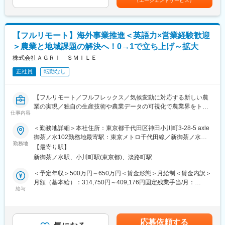
（エージェントサービス）
選考を通じて上下する可能性があります。月給(月額)は固定手当を
＜税務業務＞
含めた表記です。
・法人税、消費税の申告書作成
・SPC特有の税務論点の整理
【フルリモート】海外事業推進＜英語力×営業経験歓迎
・税理士法人との折衝・資料作成
＞農業と地域課題の解決へ！0→1で立ち上げ～拡大
・再エネ関連の税制優遇の適用検討
株式会社ＡＧＲＩ ＳＭＩＬＥ
＜SPC関連業務（キャリアに応じて）＞
正社員
転勤なし
・SPC設立に向けたスキーム検討補助
・出資者向け資料の作成支援
・資金調達スキームの管理
【フルリモート／フルフレックス／気候変動に対応する新しい農
・契約・定款管理、運営管理
業の実現／独自の生産技術や農業データの可視化で農業界をトー
仕事内容
タルサポート／社会貢献性・将来性◎】
＜その他＞
＜勤務地詳細＞本社住所：東京都千代田区神田小川町3-28-5 axle
・クライアント（主に都市部企業）との打合せ対応（オンライン
■業務内容
御茶ノ水102勤務地最寄駅：東京メトロ千代田線／新御茶ノ水駅
中心）
海外事業の立ち上げ・推進担当者として、担当国におけるパート
勤務地
受動喫煙対策：屋内全面禁煙変更の範囲：会社の定める事業所
・業務フロー整備、効率化推進
【最寄り駅】
ナー候補との商談、関係構築・実証プロジェクト運営管理、現地
（リモートワーク含む）
・監査対応など
新御茶ノ水駅、小川町駅(東京都)、淡路町駅
規制対応など、事業開発・推進を一任します。（担当国はASEAN
地域を想定）
＜予定年収＞500万円～650万円＜賃金形態＞月給制＜賃金内訳＞
■組織構成：
月額（基本給）：314,750円～409,176円固定残業手当/月：
約20名
◇現地パートナーとのリレーションづくり
給与
101,916円～132,490円（固定残業時間45時間0分/月）超過した時
※20代～30代中心の組織で、会計・税務業務を担当しています
海外の事業パートナー候補との商談、関係構築
間外労働の残業手当は追加支給＜月給＞416,666円～541,666円
◇実証プロジェクトの運営管理
（一律手当を含む）＜昇給有無＞有＜残業手当＞有賃金はあくま
■ポジションの魅力：
現地での導入試験やプロジェクトの進捗管理、および海外現地メ
でも目安の金額であり、選考を通じて上下する可能性がありま
（1） SPC×再エネという専門性の高い領域
応募依頼する
ンバーとの協働