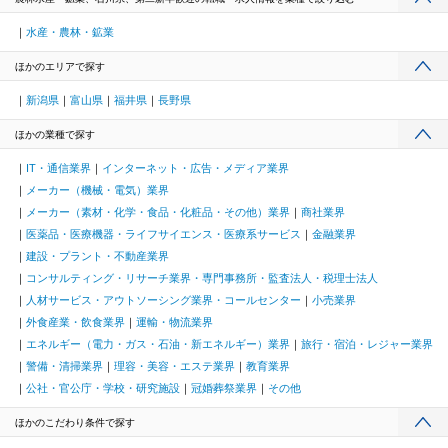
水産・農林・鉱業
ほかのエリアで探す
新潟県
富山県
福井県
長野県
ほかの業種で探す
IT・通信業界
インターネット・広告・メディア業界
メーカー（機械・電気）業界
メーカー（素材・化学・食品・化粧品・その他）業界
商社業界
医薬品・医療機器・ライフサイエンス・医療系サービス
金融業界
建設・プラント・不動産業界
コンサルティング・リサーチ業界・専門事務所・監査法人・税理士法人
人材サービス・アウトソーシング業界・コールセンター
小売業界
外食産業・飲食業界
運輸・物流業界
エネルギー（電力・ガス・石油・新エネルギー）業界
旅行・宿泊・レジャー業界
警備・清掃業界
理容・美容・エステ業界
教育業界
公社・官公庁・学校・研究施設
冠婚葬祭業界
その他
ほかのこだわり条件で探す