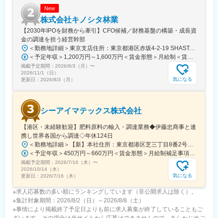
New
株式会社キノシタ林業
【2030年IPOを財務から牽引】CFO候補／財務基盤の構築・成長資
金の調達を担う経営幹部
＜勤務地詳細＞東京支店住所：東京都港区赤坂4-2-19 SHASTA/EAST 5F勤務地最寄駅：東京メトロ線／赤坂見附駅受動喫煙対策：屋内全面禁煙変更の範囲：会社の定める事業所
＜予定年収＞1,200万円～1,600万円＜賃金形態＞月給制＜賃金内訳＞月額（基本給）：625,000円～875,000円固定残業手当/月：191,360円～267,920円（固定残業時間40時間0分/月）超過した時間外労働の残業手当は追加支給＜月給＞816,360円～1,142,920円（一律手当を含む）＜昇給有無＞有＜残業手当＞有＜給与補足＞※実績に応じて柔軟に検討します。■賞与：年2回（6、12月）■昇給：年1回（3、9月）賃金はあくまでも目安の金額であり、選考を通じて上下する可能性があります。月給(月額)は固定手当を含めた表記です。
掲載予定期間：
2026/8/3（月）
〜
2026/11/1（日）
気になる
更新日：
2026/8/3（月）
シーアイマテックス株式会社
【港区・未経験歓迎】肥料原料の輸入・調達業務◆伊藤忠商事と連
携し世界各国から調達◇年休124日
＜勤務地詳細＞【新】本社住所：東京都港区芝三丁目8番2号住友不動産芝公園ファーストビル９階 勤務地最寄駅：都営地下鉄三田線／芝公園駅受動喫煙対策：屋内全面禁煙変更の範囲：会社の定める事業所
＜予定年収＞450万円～660万円＜賃金形態＞月給制補足事項なし＜賃金内訳＞月額（基本給）：280,000円～378,000円＜月給＞280,000円～378,000円＜昇給有無＞有＜残業手当＞有＜給与補足＞■賞与：年2回（6月/12月）■モデル年収：年収510万円 30歳（月給280,000円＋賞与）※時間外手当除く年収620万円 37歳（月給356,000円＋賞与）※時間外手当除く賃金はあくまでも目安の金額であり、選考を通じて上下する可能性があります。月給(月額)は固定手当を含めた表記です。
掲載予定期間：
2026/7/16（木）
〜
2026/10/14（水）
気になる
更新日：
2026/7/16（木）
※求人応募数の多い順にランキングしています（非公開求人は除く）。
※集計対象期間：2026/8/2（日）～2026/8/8（土）
※事情により掲載終了予定日よりも前に求人募集が終了していることもご
ざいます。その場合は当サイトから応募はできませんので、あらかじめご