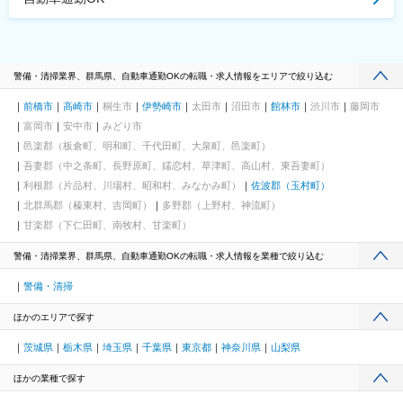
駅(千光寺山)、熊本駅前駅、新水前寺駅前駅、上熊本駅、新宿三丁
目駅、新宿駅(東京メトロ)、都電雑司ケ谷駅、東京駅、高輪ゲート
ウェイ駅、馬喰横山駅、京成関屋駅、築地市場駅、神田駅(東京
都)、立川南駅、新代田駅、稲荷町駅(東京都)、向原駅(東京都)、蓮
沼駅、銀座駅、水道橋駅、芝公園駅、北参道駅、高島町駅、武蔵
警備・清掃業界、群馬県、自動車通勤OKの転職・求人情報をエリアで絞り込む
溝ノ口駅、馬車道駅、海老江駅、長堀橋駅、なんば駅(南海線)、Ｊ
Ｒ難波駅、大阪城北詰駅、動物園前駅、大阪駅、谷町四丁目駅、
前橋市
高崎市
桐生市
伊勢崎市
太田市
沼田市
館林市
渋川市
藤岡市
四ツ橋駅、北天下茶屋駅、北浜駅(大阪府)、名鉄名古屋駅、駅前
富岡市
安中市
みどり市
駅、栄駅(愛知県)、西一宮駅、ナゴヤドーム前矢田駅、熱田神宮西
邑楽郡（板倉町、明和町、千代田町、大泉町、邑楽町）
駅、西川緑道公園駅、第一通り駅、志井駅(北九州高速鉄道)、西小
倉駅、西黒崎駅、東寺駅、四宮駅、五条駅(京都市営)、京都河原町
吾妻郡（中之条町、長野原町、嬬恋村、草津町、高山村、東吾妻町）
駅、櫛田神社前駅、天神駅、水族館口駅、北１２条駅、大通駅、
利根郡（片品村、川場村、昭和村、みなかみ町）
佐波郡（玉村町）
芦屋駅(阪神線)、鳴尾・武庫川女子大前駅、駒ケ林駅、高速神戸
北群馬郡（榛東村、吉岡町）
多野郡（上野村、神流町）
駅、神戸三宮駅(阪神)、風の丘中間駅、犬山遊園駅、新千葉駅、今
甘楽郡（下仁田町、南牧村、甘楽町）
橋駅、片原町駅(香川県)、資生館小学校前駅、二本木口駅、味噌天
神前駅、県立体育館前駅
警備・清掃業界、群馬県、自動車通勤OKの転職・求人情報を業種で絞り込む
警備・清掃
ほかのエリアで探す
茨城県
栃木県
埼玉県
千葉県
東京都
神奈川県
山梨県
ほかの業種で探す