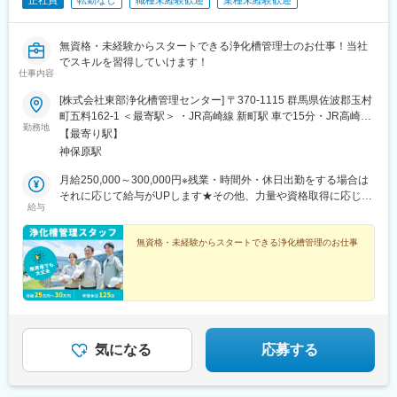
正社員
転勤なし
職種未経験歓迎
業種未経験歓迎
無資格・未経験からスタートできる浄化槽管理士のお仕事！当社
でスキルを習得していけます！
仕事内容
[株式会社東部浄化槽管理センター] 〒370-1115 群馬県佐波郡玉村
町五料162-1 ＜最寄駅＞ ・JR高崎線 新町駅 車で15分・JR高崎線
勤務地
神保原駅 車で17分
【最寄り駅】
神保原駅
月給250,000～300,000円※残業・時間外・休日出勤をする場合は
それに応じて給与がUPします★その他、力量や資格取得に応じて
給与
随時昇給有
無資格・未経験からスタートできる浄化槽管理のお仕事
気になる
応募する