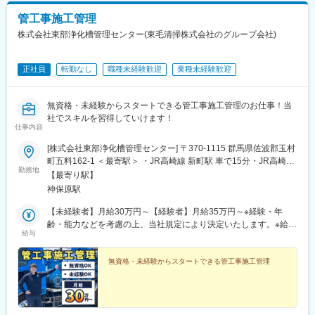
管工事施工管理
株式会社東部浄化槽管理センター(東毛清掃株式会社のグループ会社)
正社員
転勤なし
職種未経験歓迎
業種未経験歓迎
無資格・未経験からスタートできる管工事施工管理のお仕事！当
社でスキルを習得していけます！
仕事内容
[株式会社東部浄化槽管理センター] 〒370-1115 群馬県佐波郡玉村
町五料162-1 ＜最寄駅＞ ・JR高崎線 新町駅 車で15分・JR高崎線
勤務地
神保原駅 車で17分
【最寄り駅】
神保原駅
【未経験者】月給30万円～【経験者】月給35万円～※経験・年
齢・能力などを考慮の上、当社規定により決定いたします。※給与
給与
上限は本人の能力による※試用期間6ヶ月（同条件）
無資格・未経験からスタートできる管工事施工管理