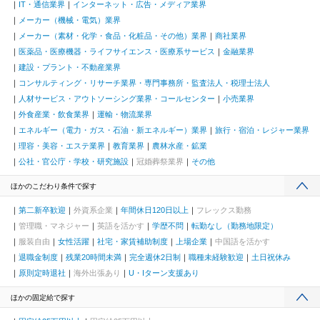
IT・通信業界
インターネット・広告・メディア業界
メーカー（機械・電気）業界
メーカー（素材・化学・食品・化粧品・その他）業界
商社業界
医薬品・医療機器・ライフサイエンス・医療系サービス
金融業界
建設・プラント・不動産業界
コンサルティング・リサーチ業界・専門事務所・監査法人・税理士法人
人材サービス・アウトソーシング業界・コールセンター
小売業界
外食産業・飲食業界
運輸・物流業界
エネルギー（電力・ガス・石油・新エネルギー）業界
旅行・宿泊・レジャー業界
理容・美容・エステ業界
教育業界
農林水産・鉱業
公社・官公庁・学校・研究施設
冠婚葬祭業界
その他
ほかのこだわり条件で探す
第二新卒歓迎
外資系企業
年間休日120日以上
フレックス勤務
管理職・マネジャー
英語を活かす
学歴不問
転勤なし（勤務地限定）
服装自由
女性活躍
社宅・家賃補助制度
上場企業
中国語を活かす
退職金制度
残業20時間未満
完全週休2日制
職種未経験歓迎
土日祝休み
原則定時退社
海外出張あり
U・Iターン支援あり
ほかの固定給で探す