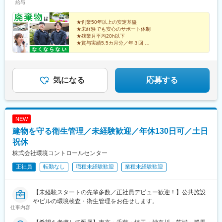
給与
ームについて￣￣￣￣￣￣￣￣￣￣￣￣￣￣￣￣￣現在3名の営業
が在籍（30代1名、50代以降2名）！★配属先問わず、当社では事
務が請求・受発注業務を担当。 営業が提案に集中できるようサ
★創業50年以上の安定基盤
★未経験でも安心のサポート体制
ポートしています！
★残業月平均20h以下
★賞与実績5.5カ月分／年３回
＼未経験から、社会に必要とされる営業へ！／
仕事のやりがい×働きやすさを手に入れ、
安定企業で新しいスタートを。
気になる
応募する
NEW
建物を守る衛生管理／未経験歓迎／年休130日可／土日
祝休
株式会社環境コントロールセンター
正社員
転勤なし
職種未経験歓迎
業種未経験歓迎
【未経験スタートの先輩多数／正社員デビュー歓迎！】公共施設
やビルの環境検査・衛生管理をお任せします。
仕事内容