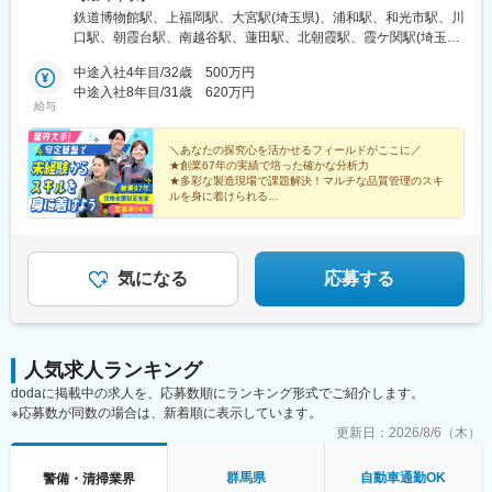
大寺駅、新倉敷駅、上島駅、浜松駅、曳馬駅、天竜川駅、助信
北見市、釧路市【東北】宮城県／仙台市【関東】茨城県／つくば
鉄道博物館駅、上福岡駅、大宮駅(埼玉県)、浦和駅、和光市駅、川
駅、八幡駅(静岡県)、企救丘駅、南小倉駅、香春口三萩野駅、折尾
市 東京都／江東区、町田市、武蔵村山市 埼玉県
口駅、朝霞台駅、南越谷駅、蓮田駅、北朝霞駅、霞ケ関駅(埼玉
駅、小倉駅(福岡県)、黒崎駅、上鳥羽口駅、京都駅、竹田駅(京都
／さいたま市、ふじみ野市 神奈川県／横浜市、藤沢市、
県)、新座駅、川越駅、蕨駅、南浦和駅、西川口駅、さいたま新都
府)、京阪山科駅、烏丸駅、郡山富田駅、郡山駅(福島県)、安積永
伊勢原市 山梨県／中央市【東海】岐阜県／羽島
中途入社4年目/32歳 500万円
心駅、武蔵浦和駅、所沢駅、北浦和駅、志木駅、草加駅、上尾
盛駅、須賀川駅、福島駅(福島県)、東山公園駅(鳥取県)、米子駅、
市 愛知県／名古屋市、知立市 三重県／四日市市
中途入社8年目/31歳 620万円
駅、東川口駅、谷塚駅、朝霞駅、春日部駅、戸田公園駅、東大宮
給与
米子空港駅(鉄道)、安来駅、倉吉駅、常永駅、甲府駅、竜王駅、塩
【北信越】新潟県／新潟市、長岡市【関西】京都府／京都
駅、ふじみ野駅、越谷レイクタウン駅、東浦和駅、獨協大学前
崎駅、山梨市駅、韮崎駅、酒折駅、東比恵駅、博多駅、西鉄福岡
市 大阪府／東大阪市 兵庫県／加古川市、神戸
駅、せんげん台駅、与野駅、熊谷駅、本川越駅、新所沢駅、越谷
駅、中洲川端駅、北長岡駅、越後湯沢駅、浦佐駅、燕三条駅、浜
市、西宮市【中国】鳥取県／米子市 岡山県／岡山市【四
＼あなたの探究心を活かせるフィールドがここに／
駅、代々木駅、新宿駅、渋谷駅、池袋駅、四ツ谷駅、大手町駅(東
★創業67年の実績で培った確かな分析力
の宮駅、加古川駅、桜島桟橋通駅、鹿児島駅、札幌駅、さっぽろ
国】徳島県／徳島市 広島県／福山市【九州】福岡県／福
京都)、新秋津駅、品川駅、市ケ谷駅、石神井公園駅、馬喰町駅、
★多彩な製造現場で課題解決！マルチな品質管理のスキ
駅、旭川四条駅、深川駅、三郷駅(埼玉県)、東新潟駅、新潟駅、亀
岡市 熊本県／熊本市 鹿児島県／鹿児島市※詳しい
京成金町駅、北千住駅、分倍河原駅、汐留駅、秋葉原駅、高田馬
ルを身に着けられる
田駅、新津駅、豊栄駅、内野駅、西宮駅、西宮北口駅、芦屋駅(東
所在地は当社HPをご覧ください。
★分析・改善・提案まで一貫担当
場駅、立川駅、小竹向原駅、下北沢駅、上野駅、大塚駅前駅、井
海道本線)、甲子園駅、仁川駅、宝塚駅、姫路駅、新長田駅、明石
★手当充実＆年休127日
https://www.ikari.co.jp/company/network/
の頭公園駅、蒲田駅、代々木上原駅、大崎駅、日比谷駅、目黒
★資格取得を全面サポート
駅、尼崎駅(東海道本線)、神戸駅(兵庫県)、三ノ宮駅、新神戸駅、
駅、国立駅、神保町駅、九段下駅、浜松町駅、五反田駅、要町
羽島市役所前駅、岐阜羽島駅、岐阜駅、大垣駅、穂積駅、西岐阜
駅、笹塚駅、武蔵砂川駅、淵野辺駅、愛甲石田駅、新羽駅、善行
気になる
応募する
駅、新鵜沼駅、千葉駅、柏駅、松戸駅、市川駅、海浜幕張駅、栗
駅、横浜駅、京急川崎駅、相模原駅、武蔵中原駅、三ツ境駅、武
林公園駅、高松駅(香川県)、瓦町駅、高松築港駅、坂出駅、丸亀
蔵小杉駅、藤沢本町駅、戸塚駅、向ケ丘遊園駅、元町・中華街
駅、偕楽園駅、研究学園駅、牛久駅、水戸駅、取手駅、守谷駅、
駅、日吉駅(神奈川県)、溝の口駅、大倉山駅(神奈川県)、小田急相
つくば駅、土浦駅、工機前駅、日立駅、白山駅(新潟県)、すすきの
模原駅、鶴見駅、上大岡駅、桜木町駅、小田原駅、長津田駅、海
駅、北２４条駅、北広島駅、東尾道駅、福山駅、尾道駅、松永
人気求人ランキング
老名駅(相模線)、あざみ野駅、本厚木駅、新百合ケ丘駅、相模大野
駅、備後赤坂駅、市立体育館前駅、熊本駅、新水前寺駅、上熊本
dodaに掲載中の求人を、応募数順にランキング形式でご紹介します。
駅、寺田町駅、新大阪駅、梅田駅(地下鉄)、天王寺駅、野田駅(阪
駅(路面電車)、新越谷駅、北与野駅、上熊谷駅、川越市駅、南新宿
※応募数が同数の場合は、新着順に表示しています。
神線)、京橋駅(大阪府)、堺筋本町駅、和泉府中駅、鶴橋駅、東梅
駅、新宿西口駅、神泉駅、東池袋駅、麹町駅、二重橋前駅、秋津
田駅、桜ノ宮駅、天王寺駅前駅、日本橋駅(大阪府)、大阪難波駅、
更新日：
2026/8/6（木）
駅、北品川駅、東日本橋駅、金町駅(東京都)、牛田駅(東京都)、府
高槻駅、新今宮駅前駅、北野田駅、西梅田駅、森ノ宮駅、谷町六
中本町駅、新橋駅、岩本町駅、西早稲田駅、立川北駅、池ノ上
丁目駅、新今宮駅、茨木駅、西大橋駅、都島駅、天下茶屋駅、淀
群馬県
自動車通勤OK
警備・清掃業界
駅、京成上野駅、大塚駅(東京都)、吉祥寺駅、京急蒲田駅、代々木
屋橋駅、緑地公園駅、大阪上本町駅、枚方市駅、肥後橋駅、弁天