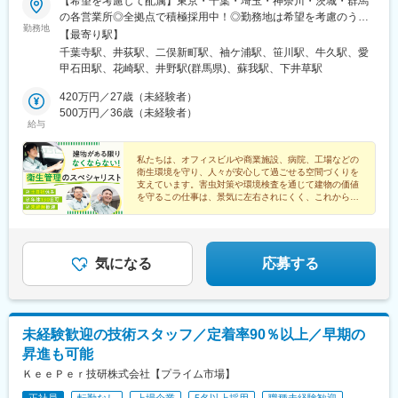
【希望を考慮して配属】東京・千葉・埼玉・神奈川・茨城・群馬
の各営業所◎全拠点で積極採用中！◎勤務地は希望を考慮のうえ
勤務地
で決定＜各地へ訪問し、ご当地グルメを楽しむことも！＞訪問先
【最寄り駅】
は遠方になることもありますが、休憩時間にその場所のご当地グ
千葉寺駅、井荻駅、二俣新町駅、袖ケ浦駅、笹川駅、牛久駅、愛
ルメを楽しむなど、楽しみながら仕事ができる雰囲気がありま
甲石田駅、花崎駅、井野駅(群馬県)、蘇我駅、下井草駅
す！※受動喫煙対策：屋内原則禁煙▼詳しい住所は「勤務地一覧」
よりご確認いただけます
420万円／27歳（未経験者）
500万円／36歳（未経験者）
給与
私たちは、オフィスビルや商業施設、病院、工場などの
衛生環境を守り、人々が安心して過ごせる空間づくりを
支えています。害虫対策や環境検査を通じて建物の価値
を守るこの仕事は、景気に左右されにくく、これから先
も安定した需要が見込まれる専門職です。
気になる
応募する
未経験歓迎の技術スタッフ／定着率90％以上／早期の
昇進も可能
ＫｅｅＰｅｒ技研株式会社【プライム市場】
正社員
転勤なし
上場企業
5名以上採用
職種未経験歓迎