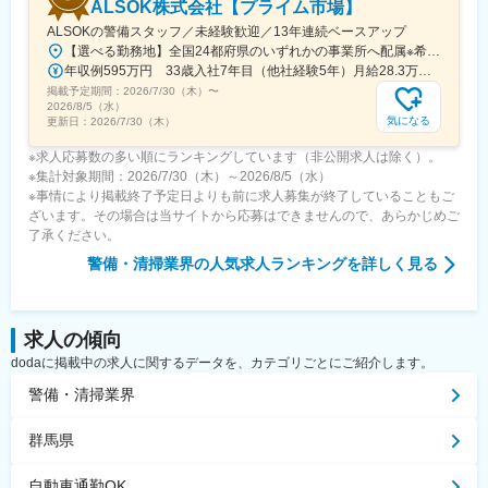
つくば駅、土浦駅、工機前駅、日立駅、白山駅(新潟県)、すすきの
ALSOK株式会社【プライム市場】
駅、栄駅(愛知県)、西一宮駅、ナゴヤドーム前矢田駅、熱田神宮西
駅、北２４条駅、北広島駅、東尾道駅、福山駅、尾道駅、松永
ALSOKの警備スタッフ／未経験歓迎／13年連続ベースアップ
駅、西川緑道公園駅、第一通り駅、志井駅(北九州高速鉄道)、西小
駅、備後赤坂駅、市立体育館前駅、熊本駅、新水前寺駅、上熊本
【選べる勤務地】全国24都府県のいずれかの事業所へ配属※希望の勤務エリアへ配属します※管理職になるまでは、基本的に転居を伴う転勤はありません。※3～5年間、所属事務所に在籍のまま、東京や大阪などで勤務できる“他所勤務”制度もあります。＜募集エリア＞東京都、埼玉県、千葉県、神奈川県、茨城県、宮城県、山梨県、長野県、静岡県、愛知県、滋賀県、京都府、奈良県、大阪府、和歌山県、兵庫県、岡山県、香川県、徳島県、高知県、山口県、福岡県、熊本県、大分県※現在採用強化中！！東京都、大阪府、愛知県、神奈川県、千葉県、山梨県、長野県、静岡県、京都府、兵庫県、和歌山県、徳島県、大分県＜本社＞東京都港区元赤坂1-6-6…東京メトロ銀座線・丸ノ内線「赤坂見附駅」より徒歩6分…東京メトロ半蔵門線・有楽町線・南北線「永田町駅」より徒歩8分＼＼他業種からの転職は約95％／／20～30代活躍中！物流、建設、不動産、飲食など前職はさまざまです。（出典：ALSOK中途入社社員アンケート）
倉駅、西黒崎駅、東寺駅、四宮駅、五条駅(京都市営)、京都河原町
駅(路面電車)、新越谷駅、北与野駅、上熊谷駅、川越市駅、南新宿
年収例595万円 33歳入社7年目（他社経験5年）月給28.3万円+手当+賞与
駅、櫛田神社前駅、天神駅、水族館口駅、北１２条駅、大通駅、
駅、新宿西口駅、神泉駅、東池袋駅、麹町駅、二重橋前駅、秋津
掲載予定期間：
芦屋駅(阪神線)、鳴尾・武庫川女子大前駅、駒ケ林駅、高速神戸
2026/7/30（木）
〜
駅、北品川駅、東日本橋駅、金町駅(東京都)、牛田駅(東京都)、府
2026/8/5（水）
駅、神戸三宮駅(阪神)、風の丘中間駅、犬山遊園駅、新千葉駅、今
中本町駅、新橋駅、岩本町駅、西早稲田駅、立川北駅、池ノ上
気になる
更新日：
2026/7/30（木）
橋駅、片原町駅(香川県)、資生館小学校前駅、二本木口駅、味噌天
駅、京成上野駅、大塚駅(東京都)、吉祥寺駅、京急蒲田駅、代々木
神前駅、県立体育館前駅
※求人応募数の多い順にランキングしています（非公開求人は除く）。
八幡駅、大崎広小路駅、有楽町駅、大門駅(東京都)、千川駅、代田
※集計対象期間：2026/7/30（木）～2026/8/5（水）
橋駅、新高島駅、川崎駅、新丸子駅、登戸駅、日本大通り駅、高
※事情により掲載終了予定日よりも前に求人募集が終了していることもご
津駅(神奈川県)、京急鶴見駅、緑町駅、海老名駅(相鉄・小田急)、
ざいます。その場合は当サイトから応募はできませんので、あらかじめご
西中島南方駅、大阪梅田駅(阪急線)、大阪阿部野橋駅、野田阪神
了承ください。
駅、大阪ビジネスパーク駅、本町駅、大阪梅田駅(阪神線)、近鉄日
本橋駅、なんば駅(地下鉄)、高槻市駅、松屋町駅、西長堀駅、岸里
警備・清掃業界
の人気求人ランキングを詳しく見る
駅、大江橋駅、谷町九丁目駅、宮之阪駅、なにわ橋駅、渡辺橋
駅、伏屋駅、本山駅(愛知県)、名古屋駅、西高蔵駅、丸の内駅(愛
知県)、新豊橋駅、上前津駅、名鉄一宮駅、小田井駅、森下駅(愛知
県)、熱田駅、新豊田駅、中村公園駅、岡山駅前駅、自動車学校前
求人の傾向
駅、新浜松駅、遠州病院駅、志井公園駅、平和通駅、黒崎駅前
dodaに掲載中の求人に関するデータを、カテゴリごとにご紹介します。
駅、くいな橋駅、九条駅(京都府)、山科駅、四条駅(京都市営)、曽
警備・清掃業界
根田駅、中浜駅、祇園駅(福岡県)、天神南駅、呉服町駅(福岡県)、
鹿児島駅前駅、さくら夙川駅、芦屋川駅、久寿川駅、宝塚南口
駅、山陽姫路駅、西代駅、山陽明石駅、ハーバーランド駅、三宮
群馬県
駅(神戸新交通)、ハーブ園山麓駅、江吉良駅、新羽島駅、名鉄岐阜
駅、鵜沼駅、京成千葉駅、市川真間駅、栗林駅、狸小路駅、山頂
自動車通勤OK