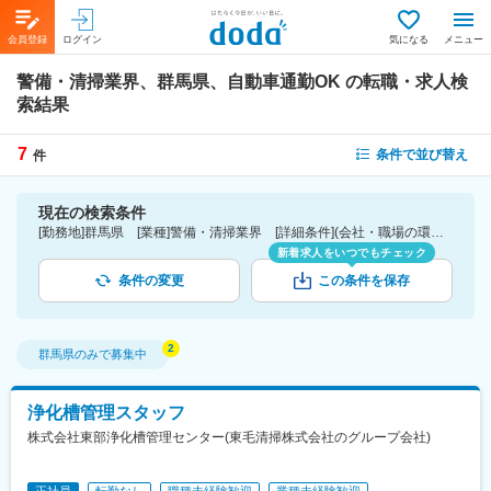
会員登録
ログイン
気になる
メニュー
警備・清掃業界、群馬県、自動車通勤OK
の転職・求人検
索結果
7
条件で並び替え
件
現在の検索条件
[勤務地]群馬県 [業種]警備・清掃業界 [詳細条件](会社・職場の環境)自動車通勤OK
新着求人をいつでもチェック
条件の変更
この条件を保存
群馬県
のみで募集中
浄化槽管理スタッフ
株式会社東部浄化槽管理センター(東毛清掃株式会社のグループ会社)