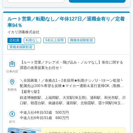
院駅、桜山駅、中島駅(愛知県)、印場駅、鳴子北駅、一社駅、船町
駅、大門駅(愛知県)、西一宮駅、東成岩駅、春日井駅(中央本線)、
逢妻駅、上挙母駅、土橋駅(愛知県)、北安城駅、蒲郡競艇場前駅、
ルート営業／転勤なし／年休127日／退職金有り／定着
江南駅(愛知県)、小牧駅、国府宮駅、太田川駅、大府駅、牛田駅
率94％
(愛知県)、比良駅(愛知県)、西春駅、甚目寺駅、長久手古戦場駅、
日進駅(愛知県)、阿漕駅、霞ケ浦駅、泊駅(三重県)、松ケ崎駅(三重
イカリ消毒株式会社
県)、鈴鹿駅、玉垣駅、美旗駅、彦根駅、太秦広隆寺駅、中書島
正社員
転勤なし
5名以上採用
職種未経験歓迎
駅、上桂駅、鴻池新田駅、平野駅(関西本線)、鳳駅、中百舌鳥駅、
業種未経験歓迎
久米田駅、富田駅(大阪府)、八尾南駅、牧落駅、若江岩田駅、交野
市駅、岡場駅、明石駅、亀山駅(兵庫県)、塚口駅(阪急線)、芦屋駅
(阪神線)、山本駅(兵庫県)、京終駅、紀伊小倉駅、北長瀬駅、向洋
【ルート営業／テレアポ・飛び込み・ノルマなし】衛生に関する
駅、舟入川口町駅、長楽寺駅、福山駅、周防花岡駅、琴電屋島
課題の改善提案をお任せ！
駅、久米駅、徳力嵐山口駅、東比恵駅、室見駅、久留米大学前
仕事内容
駅、博多南駅、郡元・南駅、東宿郷駅、八柱駅、国際展示場駅、
戸越公園駅、梶原駅、西高島平駅、府中駅(東京都)、二子新地駅、
＼全国募集！／各拠点1～2名採用★転勤ナシ／U・Iターン歓迎└
稲荷町駅(富山県)、可児駅、北岡崎駅、青山駅(愛知県)、新上挙母
配属先は100％希望を反映★マイカー通勤＆直行直帰OK（勤務地
勤務地
駅、安城駅、三河塩津駅、なかもず駅、摂津富田駅、芦屋駅(東海
や現場による）＼積極採用エリア／【北海道】北海道／旭川市、
【最寄り駅】
道本線)、高取駅、潟元駅、郡元駅(鹿児島市電)、有明駅(東京都)、
北見市、釧路市【東北】宮城県／仙台市【関東】茨城県／つくば
鉄道博物館駅、上福岡駅、大宮駅(埼玉県)、浦和駅、和光市駅、川
中延駅、尾久駅、高島平駅、不二越駅、百舌鳥八幡駅、打出駅、
市 東京都／江東区、町田市、武蔵村山市 埼玉県
口駅、朝霞台駅、南越谷駅、蓮田駅、北朝霞駅、霞ケ関駅(埼玉
屋島駅、涙橋駅
／さいたま市、ふじみ野市 神奈川県／横浜市、藤沢市、
県)、新座駅、川越駅、蕨駅、南浦和駅、西川口駅、さいたま新都
伊勢原市 山梨県／中央市【東海】岐阜県／羽島
中途入社4年目/32歳 500万円
心駅、武蔵浦和駅、所沢駅、北浦和駅、志木駅、草加駅、上尾
市 愛知県／名古屋市、知立市 三重県／四日市市
中途入社6年目/31歳 680万円
駅、東川口駅、谷塚駅、朝霞駅、春日部駅、戸田公園駅、東大宮
給与
【北信越】新潟県／新潟市、長岡市【関西】京都府／京都
駅、ふじみ野駅、越谷レイクタウン駅、東浦和駅、獨協大学前
市 大阪府／東大阪市 兵庫県／加古川市、神戸
駅、せんげん台駅、与野駅、熊谷駅、本川越駅、新所沢駅、越谷