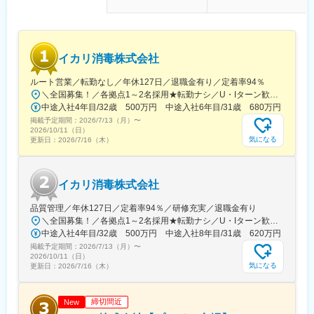
八幡駅、大崎広小路駅、有楽町駅、大門駅(東京都)、千川駅、代田
町駅、南方駅(大阪府)、玉造駅、十三駅、住道駅、堺東駅、西九条
橋駅、新高島駅、川崎駅、新丸子駅、登戸駅、日本大通り駅、高
駅、長田駅(大阪府)、春田駅、覚王山駅、知立駅、近鉄名古屋駅、
津駅(神奈川県)、京急鶴見駅、緑町駅、海老名駅(相鉄・小田急)、
金山駅(愛知県)、共和駅、伏見駅(愛知県)、豊橋駅、矢場町駅、藤
西中島南方駅、大阪梅田駅(阪急線)、大阪阿部野橋駅、野田阪神
が丘駅(愛知県)、尾張一宮駅、戸田駅(愛知県)、上小田井駅、東岡
イカリ消毒株式会社
駅、大阪ビジネスパーク駅、本町駅、大阪梅田駅(阪神線)、近鉄日
崎駅、大曽根駅、神宮前駅、豊田市駅、三郷駅(愛知県)、一社駅、
本橋駅、なんば駅(地下鉄)、高槻市駅、松屋町駅、西長堀駅、岸里
鳴海駅、池下駅、江南駅(愛知県)、岩塚駅、神領駅、桜山駅、刈谷
ルート営業／転勤なし／年休127日／退職金有り／定着率94％
駅、大江橋駅、谷町九丁目駅、宮之阪駅、なにわ橋駅、渡辺橋
駅、西春駅、塩釜口駅、大元駅、岡山駅、中庄駅、東岡山駅、西
＼全国募集！／各拠点1～2名採用★転勤ナシ／U・Iターン歓迎└配属先は100％希望を反映★マイカー通勤＆直行直帰OK（勤務地や現場による）＼積極採用エリア／【北海道】北海道／旭川市、北見市、釧路市【東北】宮城県／仙台市【関東】茨城県／つくば市 東京都／江東区、町田市、武蔵村山市 埼玉県／さいたま市、ふじみ野市 神奈川県／横浜市、藤沢市、伊勢原市 山梨県／中央市【東海】岐阜県／羽島市 愛知県／名古屋市、知立市 三重県／四日市市【北信越】新潟県／新潟市、長岡市【関西】京都府／京都市 大阪府／東大阪市 兵庫県／加古川市、神戸市、西宮市【中国】鳥取県／米子市 岡山県／岡山市【四国】徳島県／徳島市 広島県／福山市【九州】福岡県／福岡市 熊本県／熊本市 鹿児島県／鹿児島市※詳しい所在地は当社HPをご覧ください。https://www.ikari.co.jp/company/network/
駅、伏屋駅、本山駅(愛知県)、名古屋駅、西高蔵駅、丸の内駅(愛
大寺駅、新倉敷駅、上島駅、浜松駅、曳馬駅、天竜川駅、助信
中途入社4年目/32歳 500万円 中途入社6年目/31歳 680万円
知県)、新豊橋駅、上前津駅、名鉄一宮駅、小田井駅、森下駅(愛知
駅、八幡駅(静岡県)、企救丘駅、南小倉駅、香春口三萩野駅、折尾
掲載予定期間：
県)、熱田駅、新豊田駅、中村公園駅、岡山駅前駅、自動車学校前
2026/7/13（月）
〜
駅、小倉駅(福岡県)、黒崎駅、上鳥羽口駅、京都駅、竹田駅(京都
2026/10/11（日）
駅、新浜松駅、遠州病院駅、志井公園駅、平和通駅、黒崎駅前
府)、京阪山科駅、烏丸駅、郡山富田駅、郡山駅(福島県)、安積永
気になる
更新日：
2026/7/16（木）
駅、くいな橋駅、九条駅(京都府)、山科駅、四条駅(京都市営)、曽
盛駅、須賀川駅、福島駅(福島県)、東山公園駅(鳥取県)、米子駅、
根田駅、中浜駅、祇園駅(福岡県)、天神南駅、呉服町駅(福岡県)、
米子空港駅(鉄道)、安来駅、倉吉駅、常永駅、甲府駅、竜王駅、塩
鹿児島駅前駅、さくら夙川駅、芦屋川駅、久寿川駅、宝塚南口
崎駅、山梨市駅、韮崎駅、酒折駅、東比恵駅、博多駅、西鉄福岡
イカリ消毒株式会社
駅、山陽姫路駅、西代駅、山陽明石駅、ハーバーランド駅、三宮
駅、中洲川端駅、北長岡駅、越後湯沢駅、浦佐駅、燕三条駅、浜
駅(神戸新交通)、ハーブ園山麓駅、江吉良駅、新羽島駅、名鉄岐阜
の宮駅、加古川駅、桜島桟橋通駅、鹿児島駅、札幌駅、さっぽろ
品質管理／年休127日／定着率94％／研修充実／退職金有り
駅、鵜沼駅、京成千葉駅、市川真間駅、栗林駅、狸小路駅、山頂
駅、旭川四条駅、深川駅、三郷駅(埼玉県)、東新潟駅、新潟駅、亀
＼全国募集！／各拠点1～2名採用★転勤ナシ／U・Iターン歓迎└配属先は100％希望を反映★マイカー通勤＆直行直帰OK（勤務地や現場による）＼積極採用エリア／【北海道】北海道／旭川市、北見市、釧路市【東北】宮城県／仙台市【関東】茨城県／つくば市 東京都／江東区、町田市、武蔵村山市 埼玉県／さいたま市、ふじみ野市 神奈川県／横浜市、藤沢市、伊勢原市 山梨県／中央市【東海】岐阜県／羽島市 愛知県／名古屋市、知立市 三重県／四日市市【北信越】新潟県／新潟市、長岡市【関西】京都府／京都市 大阪府／東大阪市 兵庫県／加古川市、神戸市、西宮市【中国】鳥取県／米子市 岡山県／岡山市【四国】徳島県／徳島市 広島県／福山市【九州】福岡県／福岡市 熊本県／熊本市 鹿児島県／鹿児島市※詳しい所在地は当社HPをご覧ください。https://www.ikari.co.jp/company/network/
駅(千光寺山)、熊本駅前駅、新水前寺駅前駅、上熊本駅、新宿三丁
田駅、新津駅、豊栄駅、内野駅、西宮駅、西宮北口駅、芦屋駅(東
中途入社4年目/32歳 500万円 中途入社8年目/31歳 620万円
目駅、新宿駅(東京メトロ)、都電雑司ケ谷駅、東京駅、高輪ゲート
海道本線)、甲子園駅、仁川駅、宝塚駅、姫路駅、新長田駅、明石
掲載予定期間：
ウェイ駅、馬喰横山駅、京成関屋駅、築地市場駅、神田駅(東京
2026/7/13（月）
〜
駅、尼崎駅(東海道本線)、神戸駅(兵庫県)、三ノ宮駅、新神戸駅、
2026/10/11（日）
都)、立川南駅、新代田駅、稲荷町駅(東京都)、向原駅(東京都)、蓮
羽島市役所前駅、岐阜羽島駅、岐阜駅、大垣駅、穂積駅、西岐阜
気になる
更新日：
2026/7/16（木）
沼駅、銀座駅、水道橋駅、芝公園駅、北参道駅、高島町駅、武蔵
駅、新鵜沼駅、千葉駅、柏駅、松戸駅、市川駅、海浜幕張駅、栗
溝ノ口駅、馬車道駅、海老江駅、長堀橋駅、なんば駅(南海線)、Ｊ
林公園駅、高松駅(香川県)、瓦町駅、高松築港駅、坂出駅、丸亀
Ｒ難波駅、大阪城北詰駅、動物園前駅、大阪駅、谷町四丁目駅、
締切間近
駅、偕楽園駅、研究学園駅、牛久駅、水戸駅、取手駅、守谷駅、
New
四ツ橋駅、北天下茶屋駅、北浜駅(大阪府)、名鉄名古屋駅、駅前