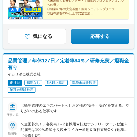
市、西宮市【中国】鳥取県／米子市 岡山県／岡山市【四
＼未経験でも安心スタート！衛生のプロフェッショナル
駅、代々木駅、新宿駅、渋谷駅、池袋駅、四ツ谷駅、大手町駅(東
への道／
国】徳島県／徳島市 広島県／福山市【九州】福岡県／福
京都)、新秋津駅、品川駅、市ケ谷駅、石神井公園駅、馬喰町駅、
◎創業67年の安定基盤！国内シェアトップクラス
岡市 熊本県／熊本市 鹿児島県／鹿児島市※詳しい
京成金町駅、北千住駅、分倍河原駅、汐留駅、秋葉原駅、高田馬
◎既存顧客85%以上で安定営業
所在地は当社HPをご覧ください。
◎年休127日でプライベート充実
場駅、立川駅、小竹向原駅、下北沢駅、上野駅、大塚駅前駅、井
◎最長3年間の研修で未経験でも安心
https://www.ikari.co.jp/company/network/
の頭公園駅、蒲田駅、代々木上原駅、大崎駅、日比谷駅、目黒
駅、国立駅、神保町駅、九段下駅、浜松町駅、五反田駅、要町
駅、笹塚駅、武蔵砂川駅、淵野辺駅、愛甲石田駅、新羽駅、善行
気になる
応募する
駅、横浜駅、京急川崎駅、相模原駅、武蔵中原駅、三ツ境駅、武
蔵小杉駅、藤沢本町駅、戸塚駅、向ケ丘遊園駅、元町・中華街
駅、日吉駅(神奈川県)、溝の口駅、大倉山駅(神奈川県)、小田急相
模原駅、鶴見駅、上大岡駅、桜木町駅、小田原駅、長津田駅、海
品質管理／年休127日／定着率94％／研修充実／退職金
老名駅(相模線)、あざみ野駅、本厚木駅、新百合ケ丘駅、相模大野
有り
駅、寺田町駅、新大阪駅、梅田駅(地下鉄)、天王寺駅、野田駅(阪
神線)、京橋駅(大阪府)、堺筋本町駅、和泉府中駅、鶴橋駅、東梅
イカリ消毒株式会社
田駅、桜ノ宮駅、天王寺駅前駅、日本橋駅(大阪府)、大阪難波駅、
正社員
転勤なし
5名以上採用
職種未経験歓迎
高槻駅、新今宮駅前駅、北野田駅、西梅田駅、森ノ宮駅、谷町六
業種未経験歓迎
丁目駅、新今宮駅、茨木駅、西大橋駅、都島駅、天下茶屋駅、淀
屋橋駅、緑地公園駅、大阪上本町駅、枚方市駅、肥後橋駅、弁天
町駅、南方駅(大阪府)、玉造駅、十三駅、住道駅、堺東駅、西九条
【衛生管理のエキスパートへ】お客様の"安全・安心"を支える、や
駅、長田駅(大阪府)、春田駅、覚王山駅、知立駅、近鉄名古屋駅、
りがいのある仕事です
金山駅(愛知県)、共和駅、伏見駅(愛知県)、豊橋駅、矢場町駅、藤
仕事内容
が丘駅(愛知県)、尾張一宮駅、戸田駅(愛知県)、上小田井駅、東岡
崎駅、大曽根駅、神宮前駅、豊田市駅、三郷駅(愛知県)、一社駅、
＼全国募集！／各拠点1～2名採用★転勤ナシ／U・Iターン歓迎└
鳴海駅、池下駅、江南駅(愛知県)、岩塚駅、神領駅、桜山駅、刈谷
配属先は100％希望を反映★マイカー通勤＆直行直帰OK（勤務地
勤務地
駅、西春駅、塩釜口駅、大元駅、岡山駅、中庄駅、東岡山駅、西
や現場による）＼積極採用エリア／【北海道】北海道／旭川市、
【最寄り駅】