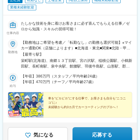
業種未経験歓迎
たしかな技術を身に着けお客さまに必ず喜んでもらえる仕事／ゼ
ロから知識・スキルの習得可能！
仕事内容
【勤務地はご希望を考慮／「転勤なし」の勤務も選択可能】※マイ
カー通勤OK（店舗によります）■北海道・東北■関東■北陸・甲信
勤務地
越■東海■関西・中国・四国■九州＝＝＝快適な作業環境の整備を
【最寄り駅】
進めています！＝＝＝暑い夏・寒い冬でも快適に作業できるよう
栄町駅(北海道)、南郷１３丁目駅、宮の沢駅、稲積公園駅、小鶴新
に、断熱対策済みの冷房完備の作業スペースを設けています。今
田駅、長町南駅、泉中央駅、館腰駅、羽後牛島駅、山形駅、郡山
後も、気温を気にせず集中して業務に向き合えるよう、より快適
駅(福島県)、内原駅、小絹駅、駅東公園前駅、佐野市駅、西新駅、
な作業環境の整備を現在進行中で進めていますので、ぜひご期待
【年収】386万円（スタッフ／平均年齢24歳）
中央前橋駅、佐野のわたし駅、新伊勢崎駅、鉄道博物館駅、東大
ください！
【年収】470万円（チーフ／平均年齢27歳）
宮駅、東浦和駅、浦和美園駅、上尾駅、谷塚駅、大袋駅、戸田駅
給与
(埼玉県)、新座駅、三郷中央駅、おゆみ野駅、船橋法典駅、船橋日
大前駅、五香駅、北小金駅、新八柱駅、七光台駅、佐倉駅、柏
車を“ピカピカ”にする仕事で、お客さまも自分も“ニコニ
駅、五井駅、新鎌ケ谷駅、千葉ニュータウン中央駅、有明テニス
コ”に♪
の森駅、荏原中延駅、上野毛駅、用賀駅、三鷹台駅、荒川車庫前
未経験から約3カ月でカーコーティングのプロへ！
駅、新高島平駅、志茂駅、新小岩駅、北八王子駅、新小金井駅、
◎お客さまに喜ばれ、感謝されるシゴト
府中競馬正門前駅、拝島駅、小平駅、福生駅、武蔵砂川駅、高田
◎たっぷり休める【週休3日制】年間休日153日
駅(神奈川県)、新綱島駅、善行駅、高津駅(神奈川県)、上溝駅、淵
◎残業ほぼなし／7日間の連続休暇もOK
野辺駅、平塚駅、香川駅、愛甲石田駅、栄町駅(富山県)、西泉駅、
越前新保駅、竜王駅、長野駅、南松本駅、荒尾駅(岐阜県)、各務原
気になる
応募する
市役所前駅、新可児駅、藤枝駅、大曽根駅、黒川駅(愛知県)、東別