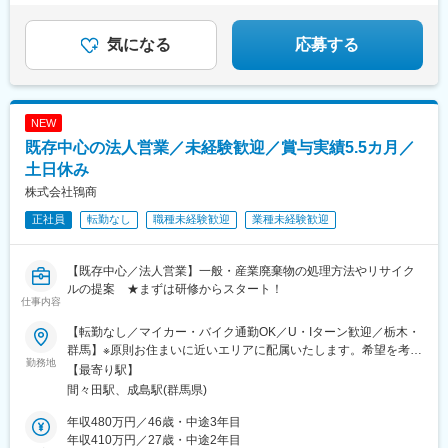
気になる
応募する
NEW
既存中心の法人営業／未経験歓迎／賞与実績5.5カ月／
土日休み
株式会社鴇商
正社員
転勤なし
職種未経験歓迎
業種未経験歓迎
【既存中心／法人営業】一般・産業廃棄物の処理方法やリサイク
ルの提案 ★まずは研修からスタート！
仕事内容
【転勤なし／マイカー・バイク通勤OK／U・Iターン歓迎／栃木・
群馬】※原則お住まいに近いエリアに配属いたします。希望を考慮
勤務地
します。■本社：群馬県館林市苗木町2548■小山営業所：栃木県小
【最寄り駅】
山市大字間々田2423-6※受動喫煙対策あり◎本社の営業チームに
間々田駅、成島駅(群馬県)
ついて￣￣￣￣￣￣￣￣￣￣￣￣￣￣現在9名の営業が在籍（20
代2名、30代3名、50代以降4名）！※うち、女性営業は2名（20
年収480万円／46歳・中途3年目
代・30代）と、性別問わず活躍できます！◎小山営業所の営業チ
年収410万円／27歳・中途2年目