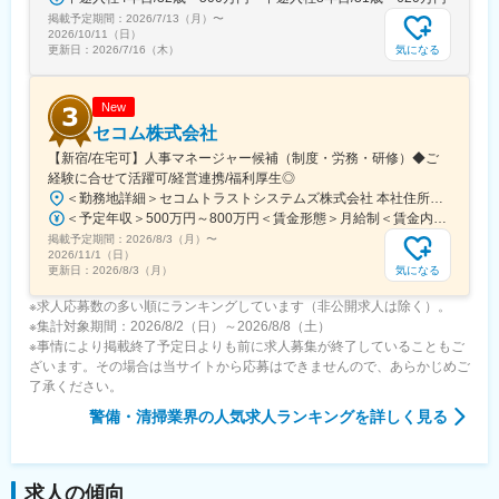
ルーティンワークなので一度覚えたらあとはラクラク！黙々・コ
掲載予定期間：
ツコツ作業なので人と話すことが苦手な方にも◎
2026/7/13（月）
〜
2026/10/11（日）
1人されてどうしよう…なんて心配は不要！現場では先輩が隣でサ
気になる
更新日：
2026/7/16（木）
ポートするので安心してください。
■働き方：
New
・年間休日平均125日（配属先により前後あり）／残業10h程でプ
セコム株式会社
ライベートと両立
【新宿/在宅可】人事マネージャー候補（制度・労務・研修）◆ご
・長期、連続休暇の取得も可能
経験に合せて活躍可/経営連携/福利厚生◎
・夜勤の発生もありますが、夜勤後はしっかり休めるシフトの組
＜勤務地詳細＞セコムトラストシステムズ株式会社 本社住所：東京都新宿区富久町10-5 NMF新宿EASTビル勤務地最寄駅：丸の内線／新宿御苑駅受動喫煙対策：その他（屋内喫煙可能場所あるが、勤務時間中は全面禁煙）変更の範囲：会社の定める事業所（リモートワーク含む）
み方なので疲労も解消☆
＜予定年収＞500万円～800万円＜賃金形態＞月給制＜賃金内訳＞月額（基本給）：269,000円～416,600円その他固定手当/月：13,500円～20,000円＜月給＞282,500円～436,600円＜昇給有無＞有＜残業手当＞有＜給与補足＞※給与詳細は、経験・スキル・年齢を考慮し、同社規定により決定します。■昇給：年1回■賞与：年2回賃金はあくまでも目安の金額であり、選考を通じて上下する可能性があります。月給(月額)は固定手当を含めた表記です。
シフト例）宿直→明け休み→日勤→夜勤→明け休み→休み2日
掲載予定期間：
2026/8/3（月）
〜
2026/11/1（日）
変更の範囲：会社の定める業務
気になる
更新日：
2026/8/3（月）
※求人応募数の多い順にランキングしています（非公開求人は除く）。
※集計対象期間：2026/8/2（日）～2026/8/8（土）
※事情により掲載終了予定日よりも前に求人募集が終了していることもご
ざいます。その場合は当サイトから応募はできませんので、あらかじめご
了承ください。
警備・清掃業界
の人気求人ランキングを詳しく見る
求人の傾向