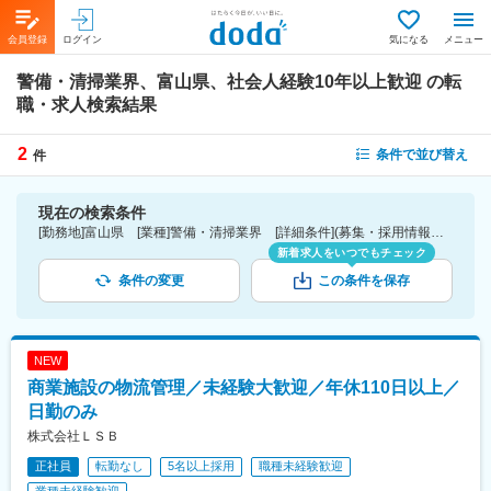
会員登録
ログイン
気になる
メニュー
警備・清掃業界、富山県、社会人経験10年以上歓迎
の転
職・求人検索結果
2
条件で並び替え
件
現在の検索条件
[勤務地]富山県 [業種]警備・清掃業界 [詳細条件](募集・採用情報)社会人経験10年以上歓迎
新着求人をいつでもチェック
条件の変更
この条件を保存
NEW
商業施設の物流管理／未経験大歓迎／年休110日以上／
日勤のみ
株式会社ＬＳＢ
正社員
転勤なし
5名以上採用
職種未経験歓迎