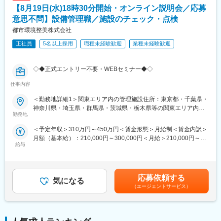
【8月19日(水)18時30分開始・オンライン説明会／応募
意思不問】設備管理職／施設のチェック・点検
都市環境整美株式会社
正社員
5名以上採用
職種未経験歓迎
業種未経験歓迎
◇◆正式エントリー不要・WEBセミナー◆◇
仕事内容
■実施詳細：
8月19日(水)18:30-19:30
＜勤務地詳細1＞関東エリア内の管理施設住所：東京都・千葉県・
神奈川県・埼玉県・群馬県・茨城県・栃木県等の関東エリア内の
・実施方法：Teams
勤務地
管理施設（ビル・施設など） 受動喫煙対策：屋内全面禁煙＜勤務
※応募〆切：当日17時迄
地詳細2＞東海エリア内の管理施設住所：三重県等の東海エリア内
＜予定年収＞310万円～450万円＜賃金形態＞月給制＜賃金内訳＞
※所要時間は60分となります。途中入室や退出も可能です。
の管理施設（ビル・施設など） 受動喫煙対策：屋内全面禁煙＜勤
月額（基本給）：210,000円～300,000円＜月給＞210,000円～
※服装自由／ビデオオフ・ミュート可
務地詳細3＞九州エリア内の管理施設住所：福岡県・佐賀県・長崎
給与
300,000円＜昇給有無＞有＜残業手当＞有＜給与補足＞月給21万
県・熊本県・大分県・宮崎県・鹿児島県の九州エリア内の管理施
円～30万円+諸手当+賞与2回(昨年度実績50～80万円)昇給／年1回
■セミナー参加後
設（ビル・施設など） 受動喫煙対策：屋内全面禁煙変更の範囲：
（11月）賞与／年2回（7月・12月）賃金はあくまでも目安の金額
セミナー後、正式にエントリーしたい方はエントリーを進めさせ
会社の定める事業所
であり、選考を通じて上下する可能性があります。月給(月額)は固
ていただきますので担当アドバイザーへご相談ください。
応募依頼する
気になる
定手当を含めた表記です。
（エージェントサービス）
■都市環境整美株式会社のお仕事について：
＼＼こんな方活躍中＆お待ちしています！／／
・アルバイト経験しかない方や、製造や事務、営業職など完全未
経験の方も在籍！