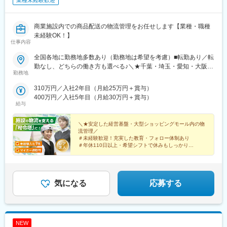
業種未経験歓迎
商業施設内での商品配送の物流管理をお任せします【業種・職種
未経験OK！】
仕事内容
全国各地に勤務地多数あり（勤務地は希望を考慮）■転勤あり／転
勤なし、どちらの働き方も選べる♪＼★千葉・埼玉・愛知・大阪・
勤務地
香川・愛媛・高知【積極募集中】／◎U・Iターン歓迎◎マイカ
ー・自転車通勤OK！駐車場あり（現場による）◆岩手県…盛岡市
310万円／入社2年目（月給25万円＋賞与）
◆東京都…23区内◆神奈川県…横浜市◆千葉県…習志野市、市原
400万円／入社5年目（月給30万円＋賞与）
市、八千代市◆埼玉県…羽生市、川口市、さいたま市、戸田市、
給与
春日部市◆富山県…小矢部市、高岡市◆石川県…金沢市◆愛知
県…岡崎市、名古屋市、知多郡◆静岡県…浜松市◆岐阜県…土岐
＼★安定した経営基盤・大型ショッピングモール内の物
市、各務原市◆三重県…鈴鹿市、津市◆大阪府…大阪市、茨木
流管理／
＃未経験歓迎！充実した教育・フォロー体制あり
市、守口市、堺市◆京都府…京都市、木津川市◆広島県…広島
＃年休110日以上・希望シフトで休みもしっかり
市、廿日市市◆愛媛県…今治市◆福岡県…北九州市◆熊本県…菊
＃運転なし・再配達なし！
池郡◆香川県…高松市、綾歌郡◆高知県…高知市下記エリアにも
＃20～40代活躍中
配属先があるため、希望によっては下記の配属も可能です。（研
＃適度な運動！館内を歩いて健康増進♪
修期間中は上記の勤務地となります）佐賀県佐賀市、徳島県板野
気になる
応募する
郡、長崎県長崎市、福岡県福岡市※受動喫煙対策：各拠点敷地内禁
煙
NEW