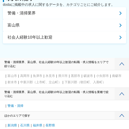
dodaに掲載中の求人に関するデータを、カテゴリごとにご紹介します。
警備・清掃業界
富山県
社会人経験10年以上歓迎
警備・清掃業界、富山県、社会人経験10年以上歓迎の転職・求人情報をエリアで
絞り込む
富山市
高岡市
魚津市
氷見市
滑川市
黒部市
砺波市
小矢部市
南砺市
射水市
中新川郡（上市町、立山町）
下新川郡（朝日町、入善町）
警備・清掃業界、富山県、社会人経験10年以上歓迎の転職・求人情報を業種で絞
り込む
警備・清掃
ほかのエリアで探す
新潟県
石川県
福井県
長野県