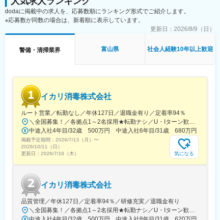
人気求人ランキング
・転職を繰り返していて自分の経歴に自身がない…そんな方にも
dodaに掲載中の求人を、応募数順にランキング形式でご紹介します。
◎応募理由は不問です☆
※応募数が同数の場合は、新着順に表示しています。
・AI時代にもどこでも活躍！一生モノのスキルを身に付けて自分
更新日：
2026/8/9（日）
の市場価値を高めたい方にも◎
富山県
社会人経験10年以上歓迎
警備・清掃業界
ビルや商業施設・病院・工場等の設備に異常がないか？を項目に
沿ってチェックするお仕事です。
多くの人が使う施設の安心・安全を守り、資産価値を維持・向上
させることに貢献出来ます。
＜具体的には＞
イカリ消毒株式会社
まずは決められた項目に沿ってボイラー、電気、空調、給排水設
備の点検を実施。
ルート営業／転勤なし／年休127日／退職金有り／定着率94％
修理が必要な個所を見つけたら専門スタッフにバトンタッチ！一
＼全国募集！／各拠点1～2名採用★転勤ナシ／U・Iターン歓迎└配属先は100％希望を反映★マイカー通勤＆直行直帰OK（勤務地や現場による）＼積極採用エリア／【北海道】北海道／旭川市、北見市、釧路市【東北】宮城県／仙台市【関東】茨城県／つくば市 東京都／江東区、町田市、武蔵村山市 埼玉県／さいたま市、ふじみ野市 神奈川県／横浜市、藤沢市、伊勢原市 山梨県／中央市【東海】岐阜県／羽島市 愛知県／名古屋市、知立市 三重県／四日市市【北信越】新潟県／新潟市、長岡市【関西】京都府／京都市 大阪府／東大阪市 兵庫県／加古川市、神戸市、西宮市【中国】鳥取県／米子市 岡山県／岡山市【四国】徳島県／徳島市 広島県／福山市【九州】福岡県／福岡市 熊本県／熊本市 鹿児島県／鹿児島市※詳しい所在地は当社HPをご覧ください。https://www.ikari.co.jp/company/network/
度覚えれば難しくありません◎
中途入社4年目/32歳 500万円 中途入社6年目/31歳 680万円
管理室での待機もあり、立ち仕事と座り仕事のバランスが良いた
掲載予定期間：
め、体への無理な負担もなく長く続けられます。
2026/7/13（月）
〜
2026/10/11（日）
気になる
更新日：
2026/7/16（木）
■入社後の流れ：
＜初期研修＞
オンラインでの全国共通研修で座学からスタート！入社後5日程か
イカリ消毒株式会社
けてじっくり学べる環境です。
＜現場配属後＞
品質管理／年休127日／定着率94％／研修充実／退職金有り
配属先で先輩からのOJTを通じて、道具の使い方や作業の流れな
＼全国募集！／各拠点1～2名採用★転勤ナシ／U・Iターン歓迎└配属先は100％希望を反映★マイカー通勤＆直行直帰OK（勤務地や現場による）＼積極採用エリア／【北海道】北海道／旭川市、北見市、釧路市【東北】宮城県／仙台市【関東】茨城県／つくば市 東京都／江東区、町田市、武蔵村山市 埼玉県／さいたま市、ふじみ野市 神奈川県／横浜市、藤沢市、伊勢原市 山梨県／中央市【東海】岐阜県／羽島市 愛知県／名古屋市、知立市 三重県／四日市市【北信越】新潟県／新潟市、長岡市【関西】京都府／京都市 大阪府／東大阪市 兵庫県／加古川市、神戸市、西宮市【中国】鳥取県／米子市 岡山県／岡山市【四国】徳島県／徳島市 広島県／福山市【九州】福岡県／福岡市 熊本県／熊本市 鹿児島県／鹿児島市※詳しい所在地は当社HPをご覧ください。https://www.ikari.co.jp/company/network/
ど業務を一つひとつ学んでいきます。
中途入社4年目/32歳 500万円 中途入社8年目/31歳 620万円