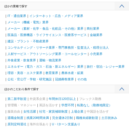
ほかの業種で探す
IT・通信業界
インターネット・広告・メディア業界
メーカー（機械・電気）業界
メーカー（素材・化学・食品・化粧品・その他）業界
商社業界
医薬品・医療機器・ライフサイエンス・医療系サービス
金融業界
建設・プラント・不動産業界
コンサルティング・リサーチ業界・専門事務所・監査法人・税理士法人
人材サービス・アウトソーシング業界・コールセンター
小売業界
外食産業・飲食業界
運輸・物流業界
エネルギー（電力・ガス・石油・新エネルギー）業界
旅行・宿泊・レジャー業界
理容・美容・エステ業界
教育業界
農林水産・鉱業
公社・官公庁・学校・研究施設
冠婚葬祭業界
その他
ほかのこだわり条件で探す
第二新卒歓迎
外資系企業
年間休日120日以上
フレックス勤務
管理職・マネジャー
英語を活かす
学歴不問
転勤なし（勤務地限定）
服装自由
女性活躍
社宅・家賃補助制度
上場企業
中国語を活かす
退職金制度
残業20時間未満
完全週休2日制
職種未経験歓迎
土日祝休み
原則定時退社
海外出張あり
U・Iターン支援あり