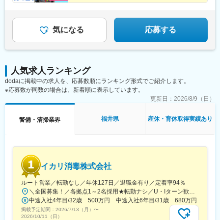
場駅、立川駅、小竹向原駅、下北沢駅、上野駅、大塚駅前駅、井
海道本線)、甲子園駅、仁川駅、宝塚駅、姫路駅、新長田駅、明石
★手当充実＆年休127日
https://www.ikari.co.jp/company/network/
の頭公園駅、蒲田駅、代々木上原駅、大崎駅、日比谷駅、目黒
★資格取得を全面サポート
駅、尼崎駅(東海道本線)、神戸駅(兵庫県)、三ノ宮駅、新神戸駅、
駅、国立駅、神保町駅、九段下駅、浜松町駅、五反田駅、要町
羽島市役所前駅、岐阜羽島駅、岐阜駅、大垣駅、穂積駅、西岐阜
駅、笹塚駅、武蔵砂川駅、淵野辺駅、愛甲石田駅、新羽駅、善行
気になる
応募する
駅、新鵜沼駅、千葉駅、柏駅、松戸駅、市川駅、海浜幕張駅、栗
駅、横浜駅、京急川崎駅、相模原駅、武蔵中原駅、三ツ境駅、武
林公園駅、高松駅(香川県)、瓦町駅、高松築港駅、坂出駅、丸亀
蔵小杉駅、藤沢本町駅、戸塚駅、向ケ丘遊園駅、元町・中華街
駅、偕楽園駅、研究学園駅、牛久駅、水戸駅、取手駅、守谷駅、
駅、日吉駅(神奈川県)、溝の口駅、大倉山駅(神奈川県)、小田急相
つくば駅、土浦駅、工機前駅、日立駅、白山駅(新潟県)、すすきの
模原駅、鶴見駅、上大岡駅、桜木町駅、小田原駅、長津田駅、海
駅、北２４条駅、北広島駅、東尾道駅、福山駅、尾道駅、松永
人気求人ランキング
老名駅(相模線)、あざみ野駅、本厚木駅、新百合ケ丘駅、相模大野
駅、備後赤坂駅、市立体育館前駅、熊本駅、新水前寺駅、上熊本
dodaに掲載中の求人を、応募数順にランキング形式でご紹介します。
駅、寺田町駅、新大阪駅、梅田駅(地下鉄)、天王寺駅、野田駅(阪
駅(路面電車)、新越谷駅、北与野駅、上熊谷駅、川越市駅、南新宿
※応募数が同数の場合は、新着順に表示しています。
神線)、京橋駅(大阪府)、堺筋本町駅、和泉府中駅、鶴橋駅、東梅
駅、新宿西口駅、神泉駅、東池袋駅、麹町駅、二重橋前駅、秋津
田駅、桜ノ宮駅、天王寺駅前駅、日本橋駅(大阪府)、大阪難波駅、
更新日：
2026/8/9（日）
駅、北品川駅、東日本橋駅、金町駅(東京都)、牛田駅(東京都)、府
高槻駅、新今宮駅前駅、北野田駅、西梅田駅、森ノ宮駅、谷町六
中本町駅、新橋駅、岩本町駅、西早稲田駅、立川北駅、池ノ上
丁目駅、新今宮駅、茨木駅、西大橋駅、都島駅、天下茶屋駅、淀
福井県
産休・育休取得実績あり
警備・清掃業界
駅、京成上野駅、大塚駅(東京都)、吉祥寺駅、京急蒲田駅、代々木
屋橋駅、緑地公園駅、大阪上本町駅、枚方市駅、肥後橋駅、弁天
八幡駅、大崎広小路駅、有楽町駅、大門駅(東京都)、千川駅、代田
町駅、南方駅(大阪府)、玉造駅、十三駅、住道駅、堺東駅、西九条
橋駅、新高島駅、川崎駅、新丸子駅、登戸駅、日本大通り駅、高
駅、長田駅(大阪府)、春田駅、覚王山駅、知立駅、近鉄名古屋駅、
津駅(神奈川県)、京急鶴見駅、緑町駅、海老名駅(相鉄・小田急)、
金山駅(愛知県)、共和駅、伏見駅(愛知県)、豊橋駅、矢場町駅、藤
西中島南方駅、大阪梅田駅(阪急線)、大阪阿部野橋駅、野田阪神
が丘駅(愛知県)、尾張一宮駅、戸田駅(愛知県)、上小田井駅、東岡
イカリ消毒株式会社
駅、大阪ビジネスパーク駅、本町駅、大阪梅田駅(阪神線)、近鉄日
崎駅、大曽根駅、神宮前駅、豊田市駅、三郷駅(愛知県)、一社駅、
本橋駅、なんば駅(地下鉄)、高槻市駅、松屋町駅、西長堀駅、岸里
鳴海駅、池下駅、江南駅(愛知県)、岩塚駅、神領駅、桜山駅、刈谷
ルート営業／転勤なし／年休127日／退職金有り／定着率94％
駅、大江橋駅、谷町九丁目駅、宮之阪駅、なにわ橋駅、渡辺橋
駅、西春駅、塩釜口駅、大元駅、岡山駅、中庄駅、東岡山駅、西
＼全国募集！／各拠点1～2名採用★転勤ナシ／U・Iターン歓迎└配属先は100％希望を反映★マイカー通勤＆直行直帰OK（勤務地や現場による）＼積極採用エリア／【北海道】北海道／旭川市、北見市、釧路市【東北】宮城県／仙台市【関東】茨城県／つくば市 東京都／江東区、町田市、武蔵村山市 埼玉県／さいたま市、ふじみ野市 神奈川県／横浜市、藤沢市、伊勢原市 山梨県／中央市【東海】岐阜県／羽島市 愛知県／名古屋市、知立市 三重県／四日市市【北信越】新潟県／新潟市、長岡市【関西】京都府／京都市 大阪府／東大阪市 兵庫県／加古川市、神戸市、西宮市【中国】鳥取県／米子市 岡山県／岡山市【四国】徳島県／徳島市 広島県／福山市【九州】福岡県／福岡市 熊本県／熊本市 鹿児島県／鹿児島市※詳しい所在地は当社HPをご覧ください。https://www.ikari.co.jp/company/network/
駅、伏屋駅、本山駅(愛知県)、名古屋駅、西高蔵駅、丸の内駅(愛
大寺駅、新倉敷駅、上島駅、浜松駅、曳馬駅、天竜川駅、助信
中途入社4年目/32歳 500万円 中途入社6年目/31歳 680万円
知県)、新豊橋駅、上前津駅、名鉄一宮駅、小田井駅、森下駅(愛知
駅、八幡駅(静岡県)、企救丘駅、南小倉駅、香春口三萩野駅、折尾
掲載予定期間：
県)、熱田駅、新豊田駅、中村公園駅、岡山駅前駅、自動車学校前
2026/7/13（月）
〜
駅、小倉駅(福岡県)、黒崎駅、上鳥羽口駅、京都駅、竹田駅(京都
2026/10/11（日）
駅、新浜松駅、遠州病院駅、志井公園駅、平和通駅、黒崎駅前