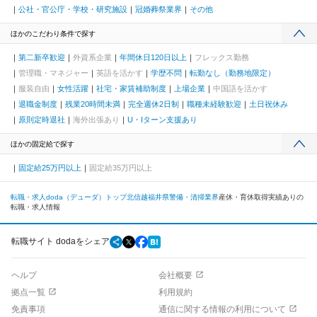
公社・官公庁・学校・研究施設
冠婚葬祭業界
その他
ほかのこだわり条件で探す
第二新卒歓迎
外資系企業
年間休日120日以上
フレックス勤務
管理職・マネジャー
英語を活かす
学歴不問
転勤なし（勤務地限定）
服装自由
女性活躍
社宅・家賃補助制度
上場企業
中国語を活かす
退職金制度
残業20時間未満
完全週休2日制
職種未経験歓迎
土日祝休み
原則定時退社
海外出張あり
U・Iターン支援あり
ほかの固定給で探す
固定給25万円以上
固定給35万円以上
転職・求人doda（デューダ）トップ
北信越
福井県
警備・清掃業界
産休・育休取得実績ありの
転職・求人情報
転職サイト dodaをシェア
ヘルプ
会社概要
拠点一覧
利用規約
免責事項
通信に関する情報の利用について