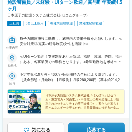
施設警備員／未経験・UIターン歓迎／賞与昨年実績4.5
収入が変わらない」 「もっと評価される環境で働きたい」 という
方
ヶ月
◎重要施設の警備となるため、決められたルールを正確に守り、
日本原子力防護システム株式会社(セコムグループ)
落ち着いて対応できる方
正社員
5名以上採用
職種未経験歓迎
業種未経験歓迎
変更の範囲：会社の定める業務
原子力関連施設に勤務し、施設内の警備全般をお願いします。≪
安全対策◎/充実の研修制度/女性も活躍中≫
仕事内容
≪UIターン歓迎！支援制度あり≫新潟、福島、茨城、静岡、福井
にある、各事業所での勤務となります。※希望勤務地を考慮の上、
勤務地
決定します。＜所在地＞◆柏崎刈羽原子力発電所 新潟県柏崎市
青山町小丸山◆福島第一原子力発電所 福島県双葉郡大熊町◆東
予定年収410万円～460万円※採用時の年齢により決定します。
海発電所 茨城県那珂郡東海村白方◆浜岡原子力発電所 静岡県
（賃金形態：月給制）【月収例】月収280,200円【基本給214,200
御前崎市佐倉◆敦賀発電所 福井県敦賀市明神町◆美浜発電所
給与
円+時間外手当46,000円（月30時間で計算）+特定勤務手当20,000
福井県三方郡美浜町丹生◆大飯発電所 福井県大飯郡おおい町大
円】※基本給は、最低保証給与額（高卒・新卒入社）です。採用時
島1吉見◆高浜発電所 福井県大飯郡高浜町田ノ浦※独身寮の入居
の年齢により決定します。月給（基本給）214,200円以上＋各種
日本原子力防護システム株式会社「げんぼう」はセコ
者は、社用通勤車両に相乗りして通勤します。※詳細な所在地は、
ム・東京電力・関西電力・中部電力の共同出資により設
手当【年収例】440万円／30歳・勤続6年 ※月収303,800円（基
立されたセキュリティの専門会社です。私たちが暮らす
こちらのページをご覧ください。
本給＋時間外手当＋諸手当）（独身）510万円／40歳・勤続10
国とエネルギーを守るため、世界最高峰の技術力が集結
→https://www.jnss.co.jp/company/facilities.html
年 ※月収353,300円（基本給＋時間外手当＋家族手当（妻1・子
する環境でスペシャリストを目指せます。
2）＋諸手当）
気になる
応募する