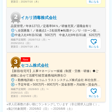
府)、京阪山科駅、烏丸駅、郡山富田駅、郡山駅(福島県)、安積永
気になる
更新日：
2026/7/16（木）
駅、くいな橋駅、九条駅(京都府)、山科駅、四条駅(京都市営)、曽
盛駅、須賀川駅、福島駅(福島県)、東山公園駅(鳥取県)、米子駅、
根田駅、中浜駅、祇園駅(福岡県)、天神南駅、呉服町駅(福岡県)、
米子空港駅(鉄道)、安来駅、倉吉駅、常永駅、甲府駅、竜王駅、塩
鹿児島駅前駅、さくら夙川駅、芦屋川駅、久寿川駅、宝塚南口
崎駅、山梨市駅、韮崎駅、酒折駅、東比恵駅、博多駅、西鉄福岡
イカリ消毒株式会社
駅、山陽姫路駅、西代駅、山陽明石駅、ハーバーランド駅、三宮
駅、中洲川端駅、北長岡駅、越後湯沢駅、浦佐駅、燕三条駅、浜
駅(神戸新交通)、ハーブ園山麓駅、江吉良駅、新羽島駅、名鉄岐阜
の宮駅、加古川駅、桜島桟橋通駅、鹿児島駅、札幌駅、さっぽろ
品質管理／年休127日／定着率94％／研修充実／退職金有り
駅、鵜沼駅、京成千葉駅、市川真間駅、栗林駅、狸小路駅、山頂
駅、旭川四条駅、深川駅、三郷駅(埼玉県)、東新潟駅、新潟駅、亀
＼全国募集！／各拠点1～2名採用★転勤ナシ／U・Iターン歓迎└配属先は100％希望を反映★マイカー通勤＆直行直帰OK（勤務地や現場による）＼積極採用エリア／【北海道】北海道／旭川市、北見市、釧路市【東北】宮城県／仙台市【関東】茨城県／つくば市 東京都／江東区、町田市、武蔵村山市 埼玉県／さいたま市、ふじみ野市 神奈川県／横浜市、藤沢市、伊勢原市 山梨県／中央市【東海】岐阜県／羽島市 愛知県／名古屋市、知立市 三重県／四日市市【北信越】新潟県／新潟市、長岡市【関西】京都府／京都市 大阪府／東大阪市 兵庫県／加古川市、神戸市、西宮市【中国】鳥取県／米子市 岡山県／岡山市【四国】徳島県／徳島市 広島県／福山市【九州】福岡県／福岡市 熊本県／熊本市 鹿児島県／鹿児島市※詳しい所在地は当社HPをご覧ください。https://www.ikari.co.jp/company/network/
駅(千光寺山)、熊本駅前駅、新水前寺駅前駅、上熊本駅、新宿三丁
田駅、新津駅、豊栄駅、内野駅、西宮駅、西宮北口駅、芦屋駅(東
中途入社4年目/32歳 500万円 中途入社8年目/31歳 620万円
目駅、新宿駅(東京メトロ)、都電雑司ケ谷駅、東京駅、高輪ゲート
海道本線)、甲子園駅、仁川駅、宝塚駅、姫路駅、新長田駅、明石
掲載予定期間：
ウェイ駅、馬喰横山駅、京成関屋駅、築地市場駅、神田駅(東京
2026/7/13（月）
〜
駅、尼崎駅(東海道本線)、神戸駅(兵庫県)、三ノ宮駅、新神戸駅、
2026/10/11（日）
都)、立川南駅、新代田駅、稲荷町駅(東京都)、向原駅(東京都)、蓮
羽島市役所前駅、岐阜羽島駅、岐阜駅、大垣駅、穂積駅、西岐阜
気になる
更新日：
2026/7/16（木）
沼駅、銀座駅、水道橋駅、芝公園駅、北参道駅、高島町駅、武蔵
駅、新鵜沼駅、千葉駅、柏駅、松戸駅、市川駅、海浜幕張駅、栗
溝ノ口駅、馬車道駅、海老江駅、長堀橋駅、なんば駅(南海線)、Ｊ
林公園駅、高松駅(香川県)、瓦町駅、高松築港駅、坂出駅、丸亀
Ｒ難波駅、大阪城北詰駅、動物園前駅、大阪駅、谷町四丁目駅、
駅、偕楽園駅、研究学園駅、牛久駅、水戸駅、取手駅、守谷駅、
New
四ツ橋駅、北天下茶屋駅、北浜駅(大阪府)、名鉄名古屋駅、駅前
つくば駅、土浦駅、工機前駅、日立駅、白山駅(新潟県)、すすきの
セコム株式会社
駅、栄駅(愛知県)、西一宮駅、ナゴヤドーム前矢田駅、熱田神宮西
駅、北２４条駅、北広島駅、東尾道駅、福山駅、尾道駅、松永
【新宿/在宅可】人事マネージャー候補（制度・労務・研修）◆ご
駅、西川緑道公園駅、第一通り駅、志井駅(北九州高速鉄道)、西小
駅、備後赤坂駅、市立体育館前駅、熊本駅、新水前寺駅、上熊本
経験に合せて活躍可/経営連携/福利厚生◎
倉駅、西黒崎駅、東寺駅、四宮駅、五条駅(京都市営)、京都河原町
駅(路面電車)、新越谷駅、北与野駅、上熊谷駅、川越市駅、南新宿
＜勤務地詳細＞セコムトラストシステムズ株式会社 本社住所：東京都新宿区富久町10-5 NMF新宿EASTビル勤務地最寄駅：丸の内線／新宿御苑駅受動喫煙対策：その他（屋内喫煙可能場所あるが、勤務時間中は全面禁煙）変更の範囲：会社の定める事業所（リモートワーク含む）
駅、櫛田神社前駅、天神駅、水族館口駅、北１２条駅、大通駅、
駅、新宿西口駅、神泉駅、東池袋駅、麹町駅、二重橋前駅、秋津
＜予定年収＞500万円～800万円＜賃金形態＞月給制＜賃金内訳＞月額（基本給）：269,000円～416,600円その他固定手当/月：13,500円～20,000円＜月給＞282,500円～436,600円＜昇給有無＞有＜残業手当＞有＜給与補足＞※給与詳細は、経験・スキル・年齢を考慮し、同社規定により決定します。■昇給：年1回■賞与：年2回賃金はあくまでも目安の金額であり、選考を通じて上下する可能性があります。月給(月額)は固定手当を含めた表記です。
芦屋駅(阪神線)、鳴尾・武庫川女子大前駅、駒ケ林駅、高速神戸
駅、北品川駅、東日本橋駅、金町駅(東京都)、牛田駅(東京都)、府
掲載予定期間：
駅、神戸三宮駅(阪神)、風の丘中間駅、犬山遊園駅、新千葉駅、今
2026/8/3（月）
〜
中本町駅、新橋駅、岩本町駅、西早稲田駅、立川北駅、池ノ上
2026/11/1（日）
橋駅、片原町駅(香川県)、資生館小学校前駅、二本木口駅、味噌天
駅、京成上野駅、大塚駅(東京都)、吉祥寺駅、京急蒲田駅、代々木
気になる
更新日：
2026/8/3（月）
神前駅、県立体育館前駅
八幡駅、大崎広小路駅、有楽町駅、大門駅(東京都)、千川駅、代田
※求人応募数の多い順にランキングしています（非公開求人は除く）。
橋駅、新高島駅、川崎駅、新丸子駅、登戸駅、日本大通り駅、高
※集計対象期間：2026/8/2（日）～2026/8/8（土）
津駅(神奈川県)、京急鶴見駅、緑町駅、海老名駅(相鉄・小田急)、