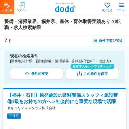
会員登録
ログイン
気になる
メニュー
警備・清掃業界、福井県、産休・育休取得実績あり
の転
職・求人検索結果
7
条件で並び替え
件
現在の検索条件
[勤務地]福井県 [業種]警備・清掃業界 [詳細条件](休日・働き方)産休・育休取得実績あり
新着求人をいつでもチェック
条件の変更
この条件を保存
【福井・石川】原発施設の常駐警備スタッフ＜施設警
備1級をお持ちの方へ＞社会的にも重要な現場で活躍
セキュリティスタッフ株式会社
正社員