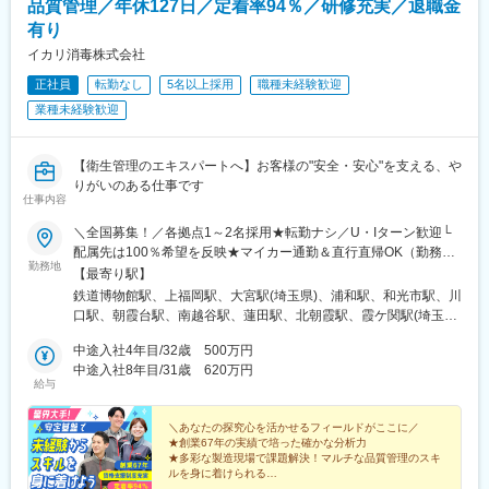
品質管理／年休127日／定着率94％／研修充実／退職金
老名駅(相模線)、あざみ野駅、本厚木駅、新百合ケ丘駅、相模大野
有り
駅、寺田町駅、新大阪駅、梅田駅(地下鉄)、天王寺駅、野田駅(阪
神線)、京橋駅(大阪府)、堺筋本町駅、和泉府中駅、鶴橋駅、東梅
イカリ消毒株式会社
田駅、桜ノ宮駅、天王寺駅前駅、日本橋駅(大阪府)、大阪難波駅、
正社員
転勤なし
5名以上採用
職種未経験歓迎
高槻駅、新今宮駅前駅、北野田駅、西梅田駅、森ノ宮駅、谷町六
業種未経験歓迎
丁目駅、新今宮駅、茨木駅、西大橋駅、都島駅、天下茶屋駅、淀
屋橋駅、緑地公園駅、大阪上本町駅、枚方市駅、肥後橋駅、弁天
町駅、南方駅(大阪府)、玉造駅、十三駅、住道駅、堺東駅、西九条
【衛生管理のエキスパートへ】お客様の"安全・安心"を支える、や
駅、長田駅(大阪府)、春田駅、覚王山駅、知立駅、近鉄名古屋駅、
りがいのある仕事です
金山駅(愛知県)、共和駅、伏見駅(愛知県)、豊橋駅、矢場町駅、藤
仕事内容
が丘駅(愛知県)、尾張一宮駅、戸田駅(愛知県)、上小田井駅、東岡
崎駅、大曽根駅、神宮前駅、豊田市駅、三郷駅(愛知県)、一社駅、
＼全国募集！／各拠点1～2名採用★転勤ナシ／U・Iターン歓迎└
鳴海駅、池下駅、江南駅(愛知県)、岩塚駅、神領駅、桜山駅、刈谷
配属先は100％希望を反映★マイカー通勤＆直行直帰OK（勤務地
勤務地
駅、西春駅、塩釜口駅、大元駅、岡山駅、中庄駅、東岡山駅、西
や現場による）＼積極採用エリア／【北海道】北海道／旭川市、
【最寄り駅】
大寺駅、新倉敷駅、上島駅、浜松駅、曳馬駅、天竜川駅、助信
北見市、釧路市【東北】宮城県／仙台市【関東】茨城県／つくば
鉄道博物館駅、上福岡駅、大宮駅(埼玉県)、浦和駅、和光市駅、川
駅、八幡駅(静岡県)、企救丘駅、南小倉駅、香春口三萩野駅、折尾
市 東京都／江東区、町田市、武蔵村山市 埼玉県
口駅、朝霞台駅、南越谷駅、蓮田駅、北朝霞駅、霞ケ関駅(埼玉
駅、小倉駅(福岡県)、黒崎駅、上鳥羽口駅、京都駅、竹田駅(京都
／さいたま市、ふじみ野市 神奈川県／横浜市、藤沢市、
県)、新座駅、川越駅、蕨駅、南浦和駅、西川口駅、さいたま新都
府)、京阪山科駅、烏丸駅、郡山富田駅、郡山駅(福島県)、安積永
伊勢原市 山梨県／中央市【東海】岐阜県／羽島
中途入社4年目/32歳 500万円
心駅、武蔵浦和駅、所沢駅、北浦和駅、志木駅、草加駅、上尾
盛駅、須賀川駅、福島駅(福島県)、東山公園駅(鳥取県)、米子駅、
市 愛知県／名古屋市、知立市 三重県／四日市市
中途入社8年目/31歳 620万円
駅、東川口駅、谷塚駅、朝霞駅、春日部駅、戸田公園駅、東大宮
給与
米子空港駅(鉄道)、安来駅、倉吉駅、常永駅、甲府駅、竜王駅、塩
【北信越】新潟県／新潟市、長岡市【関西】京都府／京都
駅、ふじみ野駅、越谷レイクタウン駅、東浦和駅、獨協大学前
崎駅、山梨市駅、韮崎駅、酒折駅、東比恵駅、博多駅、西鉄福岡
市 大阪府／東大阪市 兵庫県／加古川市、神戸
駅、せんげん台駅、与野駅、熊谷駅、本川越駅、新所沢駅、越谷
駅、中洲川端駅、北長岡駅、越後湯沢駅、浦佐駅、燕三条駅、浜
市、西宮市【中国】鳥取県／米子市 岡山県／岡山市【四
＼あなたの探究心を活かせるフィールドがここに／
駅、代々木駅、新宿駅、渋谷駅、池袋駅、四ツ谷駅、大手町駅(東
★創業67年の実績で培った確かな分析力
の宮駅、加古川駅、桜島桟橋通駅、鹿児島駅、札幌駅、さっぽろ
国】徳島県／徳島市 広島県／福山市【九州】福岡県／福
京都)、新秋津駅、品川駅、市ケ谷駅、石神井公園駅、馬喰町駅、
★多彩な製造現場で課題解決！マルチな品質管理のスキ
駅、旭川四条駅、深川駅、三郷駅(埼玉県)、東新潟駅、新潟駅、亀
岡市 熊本県／熊本市 鹿児島県／鹿児島市※詳しい
京成金町駅、北千住駅、分倍河原駅、汐留駅、秋葉原駅、高田馬
ルを身に着けられる
田駅、新津駅、豊栄駅、内野駅、西宮駅、西宮北口駅、芦屋駅(東
所在地は当社HPをご覧ください。
★分析・改善・提案まで一貫担当