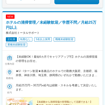
NEW
ホテルの清掃管理／未経験歓迎／学歴不問／月給25万
円以上
株式会社トータルサポート
正社員
転勤なし
5名以上採用
職種未経験歓迎
業種未経験歓迎
【未経験OK！最短6カ月でキャリアアップ可】ホテルの清掃現場
の管理をお任せ。
仕事内容
★U・Iターン歓迎★各拠点のホテルでの勤務大阪府、京都府、福
井県、神奈川県、埼玉県、静岡県のいずれかで勤務いただきま
勤務地
す。※希望を最大限考慮し、配属先を決定します※配属先のホテル
は基本的に固定です受動喫煙対策あり：オフィス内分煙
月給25万円～30万円※給与は経験・スキルを考慮して決定いたし
ます。
給与
【未経験から清掃現場の管理職として活躍できる！】