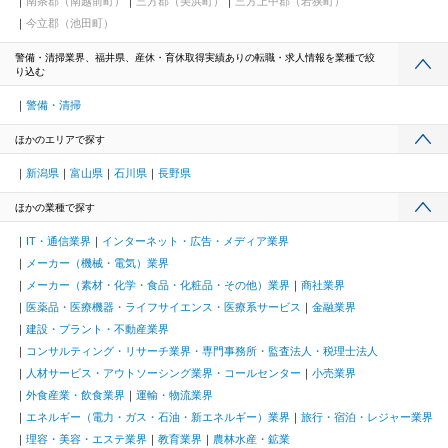
南条郡（南越前町）
三方郡（美浜町）
三方上中郡（若狭町）
駅、櫛田神社前駅、天神駅、水族館口駅、北１２条駅、大通駅、
今立郡（池田町）
芦屋駅(阪神線)、鳴尾・武庫川女子大前駅、駒ケ林駅、高速神戸
駅、神戸三宮駅(阪神)、風の丘中間駅、犬山遊園駅、新千葉駅、今
警備・清掃業界、福井県、産休・育休取得実績ありの転職・求人情報を業種で絞
橋駅、片原町駅(香川県)、資生館小学校前駅、二本木口駅、味噌天
り込む
神前駅、県立体育館前駅
警備・清掃
ほかのエリアで探す
新潟県
富山県
石川県
長野県
ほかの業種で探す
IT・通信業界
インターネット・広告・メディア業界
メーカー（機械・電気）業界
メーカー（素材・化学・食品・化粧品・その他）業界
商社業界
医薬品・医療機器・ライフサイエンス・医療系サービス
金融業界
建設・プラント・不動産業界
コンサルティング・リサーチ業界・専門事務所・監査法人・税理士法人
人材サービス・アウトソーシング業界・コールセンター
小売業界
外食産業・飲食業界
運輸・物流業界
エネルギー（電力・ガス・石油・新エネルギー）業界
旅行・宿泊・レジャー業界
理容・美容・エステ業界
教育業界
農林水産・鉱業