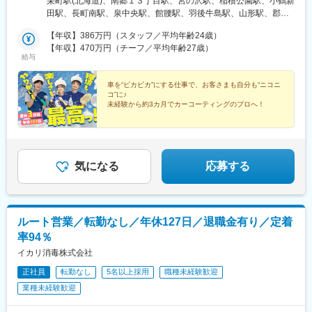
栄町駅(北海道)、南郷１３丁目駅、宮の沢駅、稲積公園駅、小鶴新
に、断熱対策済みの冷房完備の作業スペースを設けています。今
田駅、長町南駅、泉中央駅、館腰駅、羽後牛島駅、山形駅、郡山
後も、気温を気にせず集中して業務に向き合えるよう、より快適
駅(福島県)、内原駅、小絹駅、駅東公園前駅、佐野市駅、西新駅、
な作業環境の整備を現在進行中で進めていますので、ぜひご期待
【年収】386万円（スタッフ／平均年齢24歳）
中央前橋駅、佐野のわたし駅、新伊勢崎駅、鉄道博物館駅、東大
ください！
【年収】470万円（チーフ／平均年齢27歳）
宮駅、東浦和駅、浦和美園駅、上尾駅、谷塚駅、大袋駅、戸田駅
給与
(埼玉県)、新座駅、三郷中央駅、おゆみ野駅、船橋法典駅、船橋日
大前駅、五香駅、北小金駅、新八柱駅、七光台駅、佐倉駅、柏
車を“ピカピカ”にする仕事で、お客さまも自分も“ニコニ
駅、五井駅、新鎌ケ谷駅、千葉ニュータウン中央駅、有明テニス
コ”に♪
の森駅、荏原中延駅、上野毛駅、用賀駅、三鷹台駅、荒川車庫前
未経験から約3カ月でカーコーティングのプロへ！
駅、新高島平駅、志茂駅、新小岩駅、北八王子駅、新小金井駅、
◎お客さまに喜ばれ、感謝されるシゴト
府中競馬正門前駅、拝島駅、小平駅、福生駅、武蔵砂川駅、高田
◎たっぷり休める【週休3日制】年間休日153日
駅(神奈川県)、新綱島駅、善行駅、高津駅(神奈川県)、上溝駅、淵
◎残業ほぼなし／7日間の連続休暇もOK
野辺駅、平塚駅、香川駅、愛甲石田駅、栄町駅(富山県)、西泉駅、
越前新保駅、竜王駅、長野駅、南松本駅、荒尾駅(岐阜県)、各務原
気になる
応募する
市役所前駅、新可児駅、藤枝駅、大曽根駅、黒川駅(愛知県)、東別
院駅、桜山駅、中島駅(愛知県)、印場駅、鳴子北駅、一社駅、船町
駅、大門駅(愛知県)、西一宮駅、東成岩駅、春日井駅(中央本線)、
逢妻駅、上挙母駅、土橋駅(愛知県)、北安城駅、蒲郡競艇場前駅、
ルート営業／転勤なし／年休127日／退職金有り／定着
江南駅(愛知県)、小牧駅、国府宮駅、太田川駅、大府駅、牛田駅
率94％
(愛知県)、比良駅(愛知県)、西春駅、甚目寺駅、長久手古戦場駅、
日進駅(愛知県)、阿漕駅、霞ケ浦駅、泊駅(三重県)、松ケ崎駅(三重
イカリ消毒株式会社
県)、鈴鹿駅、玉垣駅、美旗駅、彦根駅、太秦広隆寺駅、中書島
正社員
転勤なし
5名以上採用
職種未経験歓迎
駅、上桂駅、鴻池新田駅、平野駅(関西本線)、鳳駅、中百舌鳥駅、
業種未経験歓迎
久米田駅、富田駅(大阪府)、八尾南駅、牧落駅、若江岩田駅、交野
市駅、岡場駅、明石駅、亀山駅(兵庫県)、塚口駅(阪急線)、芦屋駅