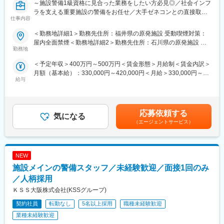
～施設警備1級資格に見合った業務をしたい方必見◎／社会インフ
ラを支える重要施設の警備をお任せ／大手ゼネコンとの直接取引
仕事内容
を多数継続の安定基盤あり～
＜勤務地詳細1＞勤務先住所：福井県の原発施設 受動喫煙対策：
※全国どこからでも応募可能／引越し・赴任にかかる交通費・初期
屋内全面禁煙＜勤務地詳細2＞勤務先住所：石川県の原発施設 受
費用は会社が全額負担します※
勤務地
動喫煙対策：屋内全面禁煙変更の範囲：会社の定める事業所
＜予定年収＞400万円～500万円＜賃金形態＞月給制＜賃金内訳＞
■募集背景：
月額（基本給）：330,000円～420,000円＜月給＞330,000円～
当社では、福井・石川エリアにおける原発施設警備の体制強化に
給与
420,000円＜昇給有無＞有＜残業手当＞有＜給与補足＞※ご経験や
伴い、施設警備1級資格者を募集しています。原発施設の警備は、
スキルに応じて給与の決定をいたします■昇給：あり（3ヶ月に1
一般的な施設警備以上に、責任感・正確性・規律が求められる仕
回評価制度あり）賃金はあくまでも目安の金額であり、選考を通
事です。 そのため、施設警備1級をお持ちの方を、資格に見合っ
じて上下する可能性があります。月給(月額)は固定手当を含めた表
た待遇でお迎えします。 「ただ資格を持っているだけ」で終わら
応募依頼する
気になる
記です。
せず、 あなたの経験を、社会的にも重要な現場で活かしていただ
（エージェントサービス）
きたいと考えています。
■業務内容：
NEW
原発施設における常駐警備業務をお任せします。※入社後は、現場
ルールや業務内容について丁寧に研修を行います。
施設メインの警備スタッフ／未経験歓迎／面接1回のみ
／人柄採用
■業務詳細：
ＫＳＳ大阪株式会社(KSSグループ)
◇施設内外の巡回
◇出入管理
契約社員
転勤なし
5名以上採用
職種未経験歓迎
◇監視業務
業種未経験歓迎
◇来訪者・車両の確認