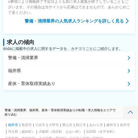
※事情により掲載終了予定日よりも前に求人募集が終了していることもご
西中島南方駅、大阪梅田駅(阪急線)、大阪阿部野橋駅、野田阪神
ざいます。その場合は当サイトから応募はできませんので、あらかじめご
駅、大阪ビジネスパーク駅、本町駅、大阪梅田駅(阪神線)、近鉄日
了承ください。
本橋駅、なんば駅(地下鉄)、高槻市駅、松屋町駅、西長堀駅、岸里
駅、大江橋駅、谷町九丁目駅、宮之阪駅、なにわ橋駅、渡辺橋
警備・清掃業界
の人気求人ランキングを詳しく見る
駅、伏屋駅、本山駅(愛知県)、名古屋駅、西高蔵駅、丸の内駅(愛
知県)、新豊橋駅、上前津駅、名鉄一宮駅、小田井駅、森下駅(愛知
県)、熱田駅、新豊田駅、中村公園駅、岡山駅前駅、自動車学校前
駅、新浜松駅、遠州病院駅、志井公園駅、平和通駅、黒崎駅前
求人の傾向
駅、くいな橋駅、九条駅(京都府)、山科駅、四条駅(京都市営)、曽
dodaに掲載中の求人に関するデータを、カテゴリごとにご紹介します。
根田駅、中浜駅、祇園駅(福岡県)、天神南駅、呉服町駅(福岡県)、
警備・清掃業界
鹿児島駅前駅、さくら夙川駅、芦屋川駅、久寿川駅、宝塚南口
駅、山陽姫路駅、西代駅、山陽明石駅、ハーバーランド駅、三宮
駅(神戸新交通)、ハーブ園山麓駅、江吉良駅、新羽島駅、名鉄岐阜
福井県
駅、鵜沼駅、京成千葉駅、市川真間駅、栗林駅、狸小路駅、山頂
駅(千光寺山)、熊本駅前駅、新水前寺駅前駅、上熊本駅、新宿三丁
産休・育休取得実績あり
目駅、新宿駅(東京メトロ)、都電雑司ケ谷駅、東京駅、高輪ゲート
ウェイ駅、馬喰横山駅、京成関屋駅、築地市場駅、神田駅(東京
都)、立川南駅、新代田駅、稲荷町駅(東京都)、向原駅(東京都)、蓮
沼駅、銀座駅、水道橋駅、芝公園駅、北参道駅、高島町駅、武蔵
溝ノ口駅、馬車道駅、海老江駅、長堀橋駅、なんば駅(南海線)、Ｊ
警備・清掃業界、福井県、産休・育休取得実績ありの転職・求人情報をエリアで
Ｒ難波駅、大阪城北詰駅、動物園前駅、大阪駅、谷町四丁目駅、
絞り込む
四ツ橋駅、北天下茶屋駅、北浜駅(大阪府)、名鉄名古屋駅、駅前
駅、栄駅(愛知県)、西一宮駅、ナゴヤドーム前矢田駅、熱田神宮西
福井市
敦賀市
小浜市
大野市
勝山市
鯖江市
あわら市
越前市
坂井市
駅、西川緑道公園駅、第一通り駅、志井駅(北九州高速鉄道)、西小
丹生郡（越前町）
大飯郡（高浜町、おおい町）
吉田郡（永平寺町）
倉駅、西黒崎駅、東寺駅、四宮駅、五条駅(京都市営)、京都河原町