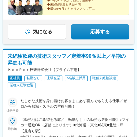
◆20代～50代まで幅広く活躍中！
◆未経験歓迎＆学歴不問
◆最短6カ月でキャリアアップ可
◆月給25万円以上
◆残業月20h以内／有休消化率5割前後の高水準
◆勤務先は固定で安心◎
気になる
応募する
未経験歓迎の技術スタッフ／定着率90％以上／早期の
昇進も可能
ＫｅｅＰｅｒ技研株式会社【プライム市場】
正社員
転勤なし
上場企業
5名以上採用
職種未経験歓迎
業種未経験歓迎
たしかな技術を身に着けお客さまに必ず喜んでもらえる仕事／ゼ
ロから知識・スキルの習得可能！
仕事内容
【勤務地はご希望を考慮／「転勤なし」の勤務も選択可能】※マイ
カー通勤OK（店舗によります）■北海道・東北■関東■北陸・甲信
勤務地
越■東海■関西・中国・四国■九州＝＝＝快適な作業環境の整備を
【最寄り駅】
進めています！＝＝＝暑い夏・寒い冬でも快適に作業できるよう