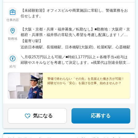
◇異常発生時の初期対応
◇関係各所への報告・連絡
【未経験歓迎】オフィスビルや商業施設に常駐し、警備業務をお
◇安全管理、品質維持に関する業務
任せします。
仕事内容
■ポジションの特徴：
【大阪・京都・兵庫・福井募集／転勤なし】■勤務地：大阪府・京
施設警備1級資格者として、現場の中核を担っていただくポジショ
都府・兵庫県・福井県の常駐先＼希望を考慮し配属します！／面
ンです。
勤務地
接時に働きたいエリアや時間帯などを聞き、配属先を決定しま
【最寄り駅】
営業所の立ち上げや所長業務を前提とした募集ではありません。
す。「日勤だけがいい」「稼ぎたいから夜勤中心」などの希望も
近鉄日本橋駅、長堀橋駅、日本橋駅(大阪府)、松屋町駅、心斎橋駅
OK！社宅もあるため、「家から近い場所で働きたい」などの希望
■魅力：
も叶います。※受動喫煙対策：あり
＼月収25万円以上も可能／■時給1,177円以上＋各種手当※給与は
◇社会的意義の高い現場で活躍できる
経験やスキルなどを考慮して決定します。※残業代は別途全額支給
お任せするのは、社会インフラを支える重要施設の警備です。 責
給与
します＜日払いも可能＞勤務日当日に、全国のコンビニATMで給
任はありますが、その分、警備員としての専門性や経験をしっか
与の支払いが可能なサービス『JOBPAY』に対応しています（規
り活かせる環境です。 一般的な施設警備よりも高い水準が求めら
定あり）。
警備で終わらない「その先」を見据えた働き方が可能！
れるからこそ、施設警備1級の資格が大きな意味を持ちます。
経験ゼロから「安心」を届ける仕事、始めませんか？
◇全国から応募可能◎
勤務地は福井県または石川県の原発施設です。 全国どこからでも
応募可能です。 引越し・赴任にかかる交通費や初期費用は、会社
が全額負担します。 「今の地域では資格を活かせる仕事が少な
い」 「条件の良い仕事があるなら、勤務地を変えてもよい」 とい
気になる
応募する
う方も安心してご応募ください。
■こんな方からのご応募お待ちしています：
◎資格保持者の価値を正当に評価します。 「資格を取ったのに、