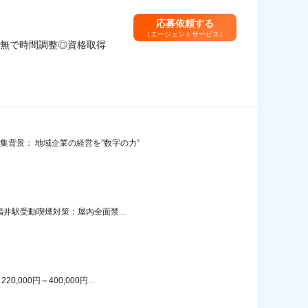
応募依頼する
（エージェントサービス）
無で時間調整◎資格取得
集背景： 地域企業の経営を”数字の力”
福井駅受動喫煙対策：屋内全面禁...
00円～400,000円...