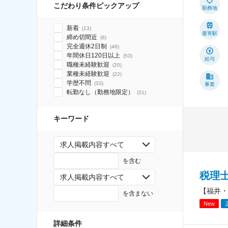
こだわり条件ピックアップ
勤務地
新着
(
13
)
最寄駅
締め切間近
(
6
)
完全週休2日制
(
46
)
年間休日120日以上
(
53
)
給与
職種未経験歓迎
(
20
)
業種未経験歓迎
(
22
)
学歴不問
(
33
)
事業
転勤なし（勤務地限定）
(
31
)
キーワード
求人掲載内容すべて
を含む
税理
求人掲載内容すべて
【福井・
を含まない
New
詳細条件