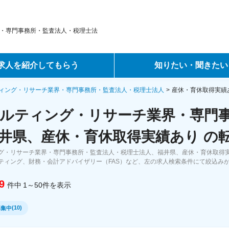
・専門事務所・監査法人・税理士法
求人を紹介してもらう
知りたい・聞きたい
ントサービス
転職ノウハウ
ィング・リサーチ業界・専門事務所・監査法人・税理士法人
産休・育休取得実績
ルティング・リサーチ業界・専門
サービス
データで見る転職
井県、産休・育休取得実績あり の
ーエージェントサービス
コラム・インタビュー
グ・リサーチ業界・専門事務所・監査法人・税理士法人、福井県、産休・育休取得
ティング、財務・会計アドバイザリー（FAS）など、左の求人検索条件にて絞込み
転職Q&A
9
件中
1～50
件
を表示
(
10
)
募集中