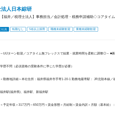
士法人日本綜研
【福井／税理士法人】事務担当／会計処理・税務申請補助◇コアタイム
転勤なし
5名以上採用
職種未経験歓迎
業種未経験歓迎
正社員
～UIJターン歓迎／コアタイム無フレックスで始業・就業時間を柔軟に調整◎～ ■募
学歴不問（必須資格の受験条件に準じた学歴が必要）
＜勤務地詳細＞本社住所：福井県福井市手寄1-20-1 勤務地最寄駅： JR北陸本線／
福井駅(福井県)、福井駅、新福井駅
＜予定年収＞317万円～650万円＜賃金形態＞月給制＜賃金内訳＞月額（基本給）：220,0