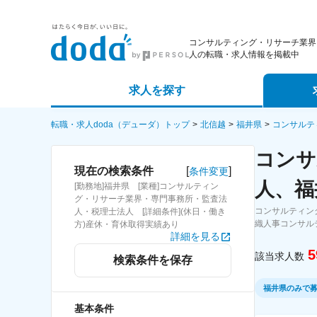
コンサルティング・リサーチ業界
人の転職・求人情報を掲載中
求人を探す
詳細条件から探す
エージェ
転職・求人doda（デューダ）トップ
北信越
福井県
コンサルテ
コンサ
新着求人から探す
スカウト
[
]
現在の検索条件
条件変更
人、福
[勤務地]福井県 [業種]コンサルティン
求人特集から探す
パートナ
グ・リサーチ業界・専門事務所・監査法
コンサルティン
人・税理士法人 [詳細条件](休日・働き
織人事コンサル
方)産休・育休取得実績あり
詳細を見る
5
該当求人数
検索条件を保存
福井県のみで
基本条件