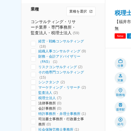
業種
業種を選択
税理
コンサルティング・リサ
【福井市
ーチ業界・専門事務所・
無
監査法人・税理士法人
(
59
)
New
経営・戦略コンサルティング
(
18
)
組織人事コンサルティング
(
9
)
財務・会計アドバイザリー
（FAS）
(
1
)
仕事
リスクコンサルティング
(
2
)
その他専門コンサルティング
(
15
)
対象
シンクタンク
(
2
)
マーケティング・リサーチ
(
2
)
監査法人
(
2
)
勤務地
税理士法人
(
7
)
法律事務所
(
0
)
会計事務所
(
0
)
最寄駅
特許事務所・弁理士事務所
(
1
)
司法書士事務所・行政書士事
務所
(
0
)
給与
社会保険労務士事務所
(
1
)