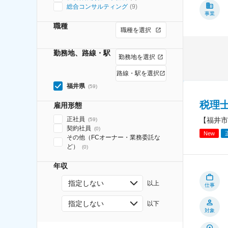
総合コンサルティング
(
9
)
事業
職種
職種を選択
勤務地、路線・駅
勤務地を選択
路線・駅を選択
福井県
(
59
)
税理
雇用形態
正社員
【福井市
(
59
)
契約社員
(
0
)
New
その他（FCオーナー・業務委託な
ど）
(
0
)
年収
指定しない
以上
仕事
指定しない
以下
対象