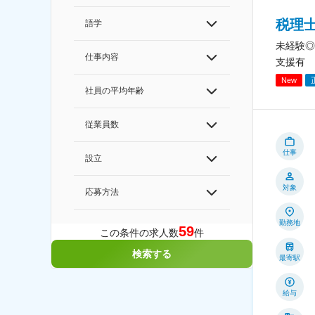
税理
語学
未経験◎
仕事内容
支援有
New
社員の平均年齢
従業員数
仕事
設立
対象
応募方法
勤務地
59
この条件の求人数
件
検索する
最寄駅
給与