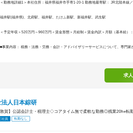
＜勤務地詳細1＞本社住所：福井県福井市手寄1-20-1 勤務地最寄駅： JR北陸本線／
福井駅(福井県)、北府駅、福井駅、たけふ新駅、新福井駅、武生駅
＜予定年収＞520万円～960万円＜賃金形態＞月給制＜賃金内訳＞月額（基本給）：275,0
■事業内容： 税務・法務・労務・会計・アドバイザリーサービスについて、専門家が
求人
士法人日本綜研
敦賀】公認会計士・税理士◇コアタイム無で柔軟な勤務◎残業20h※転
転勤なし
正社員