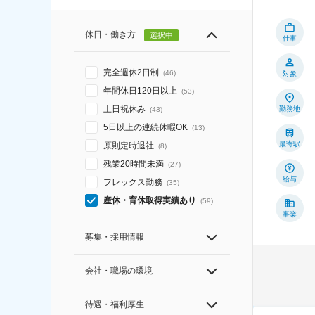
休日・働き方
選択中
仕事
完全週休2日制
(
46
)
対象
年間休日120日以上
(
53
)
土日祝休み
勤務地
(
43
)
5日以上の連続休暇OK
(
13
)
最寄駅
原則定時退社
(
8
)
残業20時間未満
(
27
)
給与
フレックス勤務
(
35
)
産休・育休取得実績あり
(
59
)
事業
募集・採用情報
会社・職場の環境
待遇・福利厚生