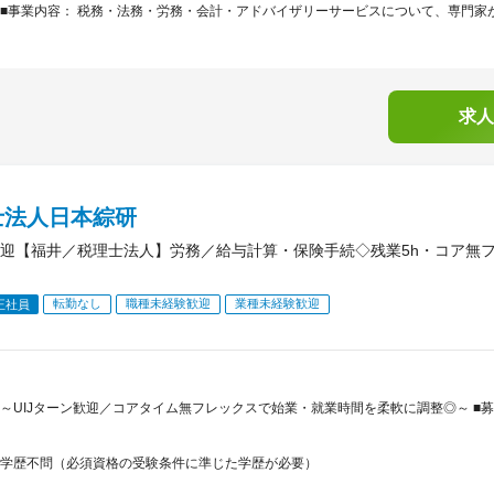
■事業内容： 税務・法務・労務・会計・アドバイザリーサービスについて、専門家が
求人
士法人日本綜研
迎【福井／税理士法人】労務／給与計算・保険手続◇残業5h・コア無
転勤なし
職種未経験歓迎
業種未経験歓迎
正社員
～UIJターン歓迎／コアタイム無フレックスで始業・就業時間を柔軟に調整◎～ ■募
学歴不問（必須資格の受験条件に準じた学歴が必要）