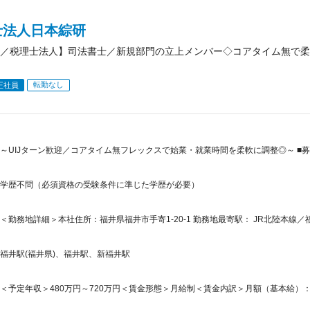
士法人日本綜研
／税理士法人】司法書士／新規部門の立上メンバー◇コアタイム無で柔軟
転勤なし
正社員
～UIJターン歓迎／コアタイム無フレックスで始業・就業時間を柔軟に調整◎～ ■
学歴不問（必須資格の受験条件に準じた学歴が必要）
＜勤務地詳細＞本社住所：福井県福井市手寄1-20-1 勤務地最寄駅： JR北陸本線／
福井駅(福井県)、福井駅、新福井駅
＜予定年収＞480万円～720万円＜賃金形態＞月給制＜賃金内訳＞月額（基本給）：250,0