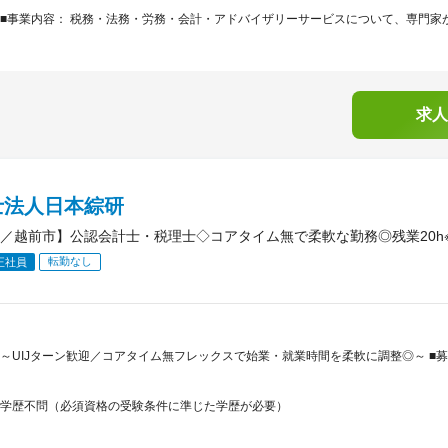
■事業内容： 税務・法務・労務・会計・アドバイザリーサービスについて、専門家が
求人
士法人日本綜研
／越前市】公認会計士・税理士◇コアタイム無で柔軟な勤務◎残業20h
転勤なし
正社員
～UIJターン歓迎／コアタイム無フレックスで始業・就業時間を柔軟に調整◎～ ■募
学歴不問（必須資格の受験条件に準じた学歴が必要）