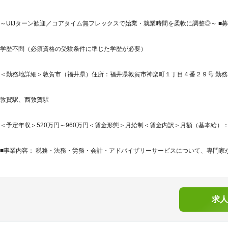
～UIJターン歓迎／コアタイム無フレックスで始業・就業時間を柔軟に調整◎～ ■募
学歴不問（必須資格の受験条件に準じた学歴が必要）
＜勤務地詳細＞敦賀市（福井県）住所：福井県敦賀市神楽町１丁目４番２９号 勤務地
敦賀駅、西敦賀駅
＜予定年収＞520万円～960万円＜賃金形態＞月給制＜賃金内訳＞月額（基本給）：275,0
■事業内容： 税務・法務・労務・会計・アドバイザリーサービスについて、専門家が
求人