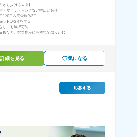
だから描ける未来】
営・マーケティングなど幅広い業務
日120日＆完全週休2日
始業／NO残業を推奨
なし」も選択可能
支援など、教育格差にも本気で取り組む
詳細を見る
気になる
応募する