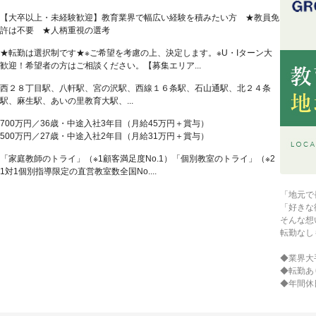
【大卒以上・未経験歓迎】教育業界で幅広い経験を積みたい方 ★教員免
許は不要 ★人柄重視の選考
★転勤は選択制です★※ご希望を考慮の上、決定します。※U・Iターン大
歓迎！希望者の方はご相談ください。【募集エリア...
西２８丁目駅、八軒駅、宮の沢駅、西線１６条駅、石山通駅、北２４条
駅、麻生駅、あいの里教育大駅、...
700万円／36歳・中途入社3年目（月給45万円＋賞与）
500万円／27歳・中途入社2年目（月給31万円＋賞与）
「家庭教師のトライ」（※1顧客満足度No.1）「個別教室のトライ」（※2
1対1個別指導限定の直営教室数全国No....
「地元で
「好きな
そんな想
転勤なし
◆業界大
◆転勤あ
◆年間休