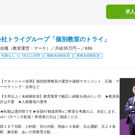
求人
会社トライグループ「個別教室のトライ」
合職（教室運営・マーケ）／月給35万円～／K86
転勤なし
5名以上採用
職種未経験歓迎
業種未経験歓迎
【マネージャー採用】個別指導教室の運営や講師マネジメント、広報・マ
ーケティング・企画など
【大卒以上／未経験歓迎】教育業界で幅広い経験を積みたい方 ★教員免
許は不要 ★人柄重視の選考
★転勤は選択制です★全国47都道府県※ご希望を考慮の上、決定します。
※U・Iターン大歓迎！希望者の方はご相談くださ...
西２８丁目駅、八軒駅、宮の沢駅、西線１６条駅、石山通駅、北２４条
駅、麻生駅、あいの里教育大駅、...