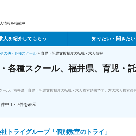
人情報を掲載中
求人を紹介してもらう
知りたい・聞きたい
ントサービス
転職ノウハウ
その他・各種スクール
育児・託児支援制度の転職・求人情報
・各種スクール、福井県、育児・託
サービス
データで見る転職
ーエージェントサービス
コラム・インタビュー
クール、福井県、育児・託児支援制度の転職・求人検索結果です。左の求人検索条
転職Q&A
件中
1～7
件
を表示
会社トライグループ「個別教室のトライ」