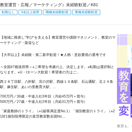
教室運営・広報／マーケティング）未経験歓迎／K81
転勤なし
5名以上採用
職種未経験歓迎
業種未経験歓迎
【地域に根差し“学び“を支える】教室運営や講師マネジメント、教室のマ
ーケティング・販促など
【大卒以上】未経験・第二新卒歓迎！★人柄・意欲重視の選考です
＜全国47都道府県＞※ご希望を考慮の上、決定します。※転勤は選択制と
なります。※U・Iターン大歓迎！希望者の方はご...
西２８丁目駅、八軒駅、宮の沢駅、西線１６条駅、石山通駅、北２４条
駅、麻生駅、あいの里教育大駅、...
700万円／36歳・中途入社3年目（月給45万円＋賞与）
500万円／27歳・中途入社2年目（月給31万円＋賞与）
「家庭教師のトライ」（※1顧客満足度No.1）「個別教室のトライ」（※2
1対1個別指導限定の直営教室数全国No....
教育も、