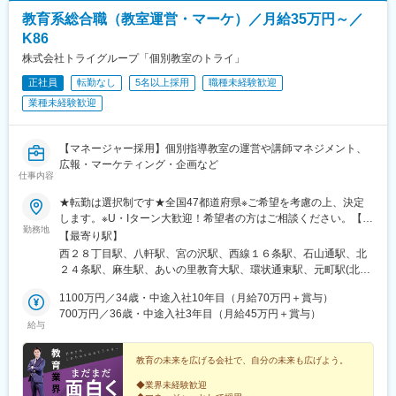
教育系総合職（教室運営・マーケ）／月給35万円～／
K86
株式会社トライグループ「個別教室のトライ」
正社員
転勤なし
5名以上採用
職種未経験歓迎
業種未経験歓迎
【マネージャー採用】個別指導教室の運営や講師マネジメント、
広報・マーケティング・企画など
仕事内容
★転勤は選択制です★全国47都道府県※ご希望を考慮の上、決定
します。※U・Iターン大歓迎！希望者の方はご相談ください。【募
勤務地
集エリア】全国47都道府県■北海道・東北■北海道・青森県・岩手
【最寄り駅】
県・宮城県・秋田県・山形県・福島県■北陸・甲信越■新潟県・富
西２８丁目駅、八軒駅、宮の沢駅、西線１６条駅、石山通駅、北
山県・石川県・福井県・山梨県・長野県■関東■東京都・茨城県・
２４条駅、麻生駅、あいの里教育大駅、環状通東駅、元町駅(北海
栃木県・群馬県・埼玉県・千葉県・神奈川県■中部■岐阜県・静岡
道)、大谷地駅、野幌駅、岩見沢駅、苫小牧駅、東室蘭駅、北四番
県・愛知県・三重県■関西■京都府・大阪府・滋賀県・兵庫県・奈
1100万円／34歳・中途入社10年目（月給70万円＋賞与）
丁駅、長町南駅、富沢駅、南仙台駅、古川駅、筒井駅(青森県)、上
良県・和歌山県■中国■鳥取県・島根県・岡山県・広島県・山口県
700万円／36歳・中途入社3年目（月給45万円＋賞与）
盛岡駅、秋田駅、山形駅、郡山駅(福島県)、研究学園駅、土浦駅、
給与
■四国■徳島県・香川県・愛媛県・高知県■九州■福岡県・佐賀県・
西那須野駅、渋川駅、桐生駅、北浦和駅、土呂駅、北本駅、上尾
長崎県・大分県・熊本県・宮崎県・鹿児島県・沖縄県【受動喫煙
駅、熊谷駅、北与野駅、せんげん台駅、稲毛海岸駅、成田駅、本
対策】教室内全面禁煙【あなたの好きな街で働けます】全国どこ
教育の未来を広げる会社で、自分の未来も広げよう。
八幡駅(都営線)、行徳駅、津田沼駅、京成船橋駅、西船橋駅、葭川
でも、あなたの好きな街で働けます。また、転勤は「希望制」で
公園駅、目白駅、巣鴨駅、中村橋駅、大泉学園駅、荻窪駅、茗荷
◆業界未経験歓迎
す。「地域限定社員」として、都道府県をまたぐ転勤がない働き