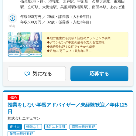
策あり（オフィス内禁煙）＼積極採用拠点／渋谷（東京本社）、
仙台駅(地下鉄)、渋谷駅、水戸駅、甲府駅、久屋大通駅、東梅田
水戸、名古屋、大阪、福岡、熊本◆仙台・JR「仙台駅」より徒歩
駅、立町駅、大街道駅、呉服町駅(福岡県)、南熊本駅、あおば通
8分◆東京本社・JR「渋谷駅」新改札から約190ｍ、徒歩1分◆水
駅、栄町駅(愛知県)、北新地駅、紙屋町東駅、勝山町駅、祇園駅
戸 ＼積極採用中！／・JR「水戸駅」より徒歩10分◆山梨・
年収680万円 ／ 29歳・課長職（入社6年目）
(福岡県)、仙台駅、栄駅(愛知県)、大阪梅田駅(阪神線)、八丁堀駅
JR「甲府駅」より徒歩15分◆名古屋 ・名城線「久屋大通駅」よ
年収530万円 ／ 32歳・係長職（入社3年目）
(広島県)、東雲口駅、櫛田神社前駅
給与
り徒歩2分◆大阪・大阪メトロ谷町線「東梅田駅」南改札口より徒
歩約1分◆広島・広島電鉄本線「立町駅」より徒歩2分◆松山 ＼積
極採用中！／・JR松山線「大街道駅」より徒歩1分◆福岡・地下
◆地方創生にも貢献！話題のグランピング事業
◆グランピング事業の成長を支える営業職
鉄箱崎線「呉服町駅」より徒歩3分◆熊本・JR「南熊本駅」より
◆未経験歓迎！OJTでイチから成長
徒歩5分※車通勤OK
◆月給30万円以上＋賞与年3回
◆土日祝休み・年休125日
気になる
応募する
NEW
授業をしない学習アドバイザー／未経験歓迎／年休125
日
株式会社エデュマン
正社員
転勤なし
5名以上採用
職種未経験歓迎
業種未経験歓迎