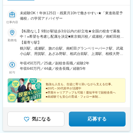
未経験OK！年休125日・残業月10hで働きやすい★「東進衛星予
備校」の学習アドバイザー
仕事内容
【転勤なし】9割が駅徒歩3分以内の好立地★全国の校舎で募集
中！※希望を考慮し配属を決定■東京鶴川校／成瀬校／南町田校／
勤務地
用賀校／旗の台中原街道校／武蔵小山駅前校■神奈川上溝校／相模
【最寄り駅】
大野校／相模原橋本校／渕野辺校／あざみ野校／東急日吉校／長
鶴川駅、成瀬駅、旗の台駅、南町田グランベリーパーク駅、武蔵
津田駅南口校／鷺沼校／宮崎台駅北口校／宮前平校／中央林間駅
小山駅、用賀駅、あざみ野駅、相武台前駅、上溝駅、相模大野
西口校／小田急相武台前校■静岡沼津駅南口校／沼津学園通り校／
駅、橋本駅(神奈川県)、鷺沼駅、中央林間駅、日吉駅(神奈川県)、
清水駅前校／三島駅前校／静岡呉服町通り校■愛知一社校／杁中校
年収450万円／25歳／副校舎長職／経験2年
長津田駅、淵野辺駅、宮崎台駅、宮前平駅、清水駅(静岡県)、沼津
／植田校／御器所校／平針校／藤が丘駅南校／瑞穂新瑞橋校／本
年収640万円／44歳／校舎長職／経験5年
駅、大岡駅(静岡県)、三島駅、静岡駅、一社駅、いりなか駅、植田
給与
山校／八事校／春日井市役所前校／勝川校■大阪近鉄八尾駅前校／
駅(名古屋市営)、春日井駅(中央本線)、勝川駅、御器所駅、平針
河内松原駅前校■奈良橿原神宮前校／八木畝傍校／高の原駅前校／
駅、藤が丘駅(愛知県)、新瑞橋駅、本山駅(愛知県)、八事駅、近鉄
高の原駅東口校／JR奈良駅前校／近鉄郡山駅前校／五位堂駅前校
勉強も人生も、生徒に寄り添いながら支える仕事。
八尾駅、河内松原駅、橿原神宮前駅、高の原駅、近鉄郡山駅、五
■20代～30代前半が活躍中
■岡山岡山駅前第一セントラルビル校／倉敷駅前校／倉敷茶屋町校
位堂駅、八木西口駅、奈良駅、岡山駅前駅、倉敷駅、茶屋町駅、
■早期キャリアアップも可能！最短半年で副校舎長へ
■高知高知本町校／高知橋前校■福岡柳川校■熊本宇土駅前校／八
大橋通駅、高知橋駅、矢加部駅、宇土駅、八代駅、鳥栖駅、佐賀
■未経験でも安心の育成・フォロー体制
代松江通り校■佐賀鳥栖校／佐賀駅北口校※受動喫煙対策：屋内禁
■成果に応じたインセンティブ支給あり
駅、荏原町駅、西小山駅、新清水駅、三島広小路駅、新静岡駅、
■残業10h程／年休125日でプライベート充実
煙
八事日赤駅、荒畑駅、呼続駅、畝傍駅、近鉄奈良駅、岡山駅、倉
敷市駅、堀詰駅、高知駅前駅、長原駅(東京都)、日吉町駅、妙音通
駅、大和八木駅、西川緑道公園駅、高知城前駅、高知駅
気になる
応募する