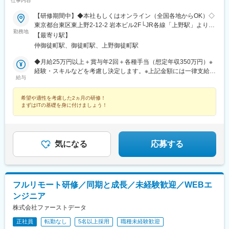
仕事内容
河戸帆待川駅、大原駅(広島県)、西広島駅、西高屋駅、西条駅(広
島県)、呉駅、三原駅、瓦町駅、栗林公園駅、佐古駅、横河原駅、
【研修期間中】◆本社もしくはオンライン（全国各地からOK）◇
デンテツターミナルビル前駅、下曽根駅、九州工大前駅、戸畑
東京都台東区東上野2-12-2 岩本ビル2F└JR各線「上野駅」より徒
駅、平和通駅、城野駅(日豊本線)、徳力公団前駅、黒崎駅前駅、折
勤務地
歩7分└JR線「御徒町駅」より徒歩5分└都営大江戸線「上野御徒
【最寄り駅】
尾駅、永犬丸駅、長者原駅、酒殿駅、福工大前駅、香椎花園前
町駅」より徒歩4分【研修終了後】◆東京23区を中心とした全国
仲御徒町駅、御徒町駅、上野御徒町駅
駅、千早駅、箱崎駅、唐津駅、諏訪神社駅、肥前古賀駅、光の森
各地のITプロジェクト先※勤務地は希望を考慮します。※転居を伴
駅、肥後大津駅、県立体育館前駅、郡元・南駅、谷山駅(鹿児島市
う転勤はありません。※すべて徒歩10分以内の駅チカオフィスで
◆月給25万円以上＋賞与年2回＋各種手当（想定年収350万円）※
電)、上塩屋駅、滝尾駅、南宮崎駅、浦添前田駅、竜王駅、円山公
す。★将来的には、フルリモートや在宅勤務、リモートワークも
経験・スキルなどを考慮し決定します。※上記金額には一律支給の
園駅、西線１４条駅、東屯田通駅、新琴似駅、長町駅、西桐生
給与
可能です！【当社のITスクールについて】元々当社のITエンジニア
住宅手当2万円を含みます。※残業代は全額支給※試用期間6ヵ月あ
駅、さいたま新都心駅、京成成田駅、京成八幡駅、新津田沼駅、
スクールは、自社で研修制度を持っていないIT会社に向けて、ITエ
り（期間中は月給23万円以上で、その他の待遇に変更なし）☆経
船橋駅、京成西船駅、千葉中央駅、千石駅、富士見台駅、勝どき
希望や適性を考慮した2ヵ月の研修！
ンジニア育成を支援してきたという背景を持ちます。だから研修
験がある方は、現職・前職給与を考慮します。【年収例】年収
駅、亀戸水神駅、曳舟駅、田原町駅(東京都)、西太子堂駅、下落合
まずはITの基礎を身に付けましょう！
実績とノウハウは豊富！専任講師がカリキュラムに沿って研修し
350万円（経験0年入社）年収450万円（経験3年入社）年収600万
駅、京急鶴見駅、南富山駅前駅、たけふ新駅、入江岡駅、中村日
ていくため、本当にITスクールに通っているような2ヵ月を過ごす
円（経験5年入社）
赤駅、東別院駅、名鉄一宮駅、平安通駅、徳重駅、千林駅、天王
ことができます。もちろん社員としての採用なので、研修期間中
寺駅、谷町九丁目駅、我孫子町駅、さくら夙川駅、新在家駅、姫
も給与がでます。思いきり勉強を楽しんでください！
路駅、烏丸駅、西院駅(京福線)、宇治駅(京阪線)、京田辺駅、八木
気になる
応募する
西口駅、古市駅(広島県)、広大附属学校前駅、広電西広島・己斐
駅、栗林公園北口駅、栗林駅、はりまや橋駅、小倉駅(福岡県)、城
野駅(北九州高速鉄道)、徳力嵐山口駅、黒崎駅、三ケ森駅、原町
駅、西鉄千早駅、箱崎九大前駅、新大工町駅、上熊本駅(路面電
フルリモート研修／同期と成長／未経験歓迎／WEBエ
車)、郡元駅(鹿児島市電)、谷山駅(指宿枕崎線)、ロープウェイ入口
ンジニア
駅、中央図書館前駅、太子堂駅、本八幡駅(総武線)、東海神駅、京
成千葉駅、東向島駅、浅草駅、国道駅、南富山駅、北府駅、森小
株式会社ファーストデータ
路駅、大阪阿部野橋駅、香櫨園駅、六甲駅、大宮駅(京都府)、西大
正社員
転勤なし
5名以上採用
職種未経験歓迎
路三条駅、畝傍駅、宇品二丁目駅、福島町駅、蓮池町通駅、旦過