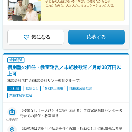
奨金の支給対象に！） ↓☆クローザー（契約担当）に
子どもの人生に関わる「学び」の分野だからこそ、
これから先も、人と人のコミュニケーションが大切。
キャリアアップ☆教室長としてPR・契約以外の仕事に挑戦☆グル
ープ内の他事業のポジションにチェンジ⇒ そのほかにも、幅広い
キャリアの選択肢を用意しています！※受動喫煙対策あり※リモー
ト・在宅ではないため、直接「聞きたいことがすぐ聞ける」環境
です！
気になる
応募する
締切間近
個別塾の担任・教室運営／未経験歓迎／月給38万円以
上可
株式会社名門会(株式会社リソー教育グループ)
正社員
転勤なし
5名以上採用
職種未経験歓迎
業種未経験歓迎
【授業なし！一人ひとりに寄り添える】プロ家庭教師センター名
門会での担任・教室運営
仕事内容
【勤務地は選択可／転居を伴う配属・転勤なし】◎配属先は希望