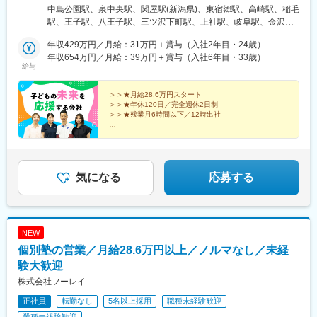
／栃木県宇都宮市宿郷群馬支社／群馬県高崎市新田町千葉支社／
●DM発送(入学者が増えるような施策を実施)
中島公園駅、泉中央駅、関屋駅(新潟県)、東宿郷駅、高崎駅、稲毛
千葉県千葉市稲毛区小仲台東京支社／東京都北区豊島西東京支社
【産官学連携】
駅、王子駅、八王子駅、三ツ沢下町駅、上社駅、岐阜駅、金沢
／東京都八王子市子安町横浜支社／神奈川県横浜市神奈川区沢渡
教員として産官学連携の架け橋となって頂きます！
駅、静岡駅、桂駅、堺市駅、中央市場前駅、大元駅、佐伯区役所
【中部・関西】名古屋支社／愛知県名古屋市名東区一社岐阜支社
年収429万円／月給：31万円＋賞与（入社2年目・24歳）
三幸学園では産官学連携を推進しています。
前駅、松島二丁目駅、東比恵駅、平成駅、二中通駅、山鼻９条
／岐阜県岐阜市加納新本町金沢支社／石川県金沢市駅西本町静岡
年収654万円／月給：39万円＋賞与（入社6年目・33歳）
生徒の活躍の場を広げるべく、様々な業界や地域との連携の架け
駅、駅東公園前駅、王子駅前駅、京王八王子駅、反町駅、広電五
給与
支社／静岡県静岡市駿河区中田京都支社／京都府京都市西京区川
橋となっていただきます。
日市駅、荒田八幡駅、東本願寺前駅、宇都宮駅東口駅、栄町駅(東
島調子町大阪支社／大阪府堺市北区北長尾町神戸支社／兵庫県神
京都)、神奈川駅、五日市駅、武之橋駅
戸市兵庫区七宮町【中国四国・九州】岡山支社／岡山県岡山市北
＞＞★月給28.6万円スタート
＜＜ナショナル職のみの追加手当＞＞
＞＞★年休120日／完全週休2日制
区東古松広島支社／広島県広島市佐伯区海老園高松支社／香川県
・広域転勤手当：給与等級に比例し支給率は上がっていきます。※
＞＞★残業月6時間以下／12時出社
高松市上福岡町福岡支社／福岡県福岡市博多区博多駅南熊本支社
大学新卒の基本給ベースで50万円年収が異なります。
／熊本県熊本市南区平成鹿児島支社／鹿児島県鹿児島市荒田※受動
未経験歓迎！手厚いフォローあり♪
・転勤、引っ越し費用は全額会社負担。（規程による）
生徒一人ひとりに寄り添う【ナビ個別指導学院】の周知
喫煙対策有※リモート・在宅制度などはないのですが、むしろ聞き
・社宅借り上げ制度※家賃の50％は会社負担。（規程による）
を通し、
たいことがすぐ聞ける環境です！
・ブラッシュアップ休暇
子どもに学びの楽しさを「伝える」営業です！
気になる
応募する
変更の範囲：会社の定める業務
NEW
個別塾の営業／月給28.6万円以上／ノルマなし／未経
験大歓迎
株式会社フーレイ
正社員
転勤なし
5名以上採用
職種未経験歓迎
業種未経験歓迎