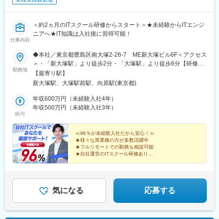
＜約2ヵ月のITスクール研修からスタート＞★未経験からITエンジ
ニアへ★IT知識は入社後に習得可能！
仕事内容
◆本社／東京都豊島区南大塚2-26-7 ME新大塚ビル6F＜アクセス
＞・「新大塚駅」より徒歩2分・「大塚駅」より徒歩6分【研修後
勤務地
のプロジェクト先】◆フルリモート、もしくは東京23区を中心と
【最寄り駅】
した東京・神奈川・千葉・埼玉・札幌・仙台・名古屋・大阪・福
新大塚駅、大塚駅前駅、向原駅(東京都)
岡など※勤務地は希望を考慮します。※すべて徒歩10分以内の駅チ
カオフィスです。※敷地内全面禁煙☆在宅勤務や完全在宅（フルリ
年収600万円（未経験入社4年）
モート）、リモートワークも相談可能です！
年収500万円（未経験入社3年）
給与
≪96％が未経験入社だから安心！≫
★様々な異業種の方が多数活躍中
★フルリモートでの勤務も相談可能
★自社運営のITスクール研修あり
★入社3～4年で年収500万円～600万円台可能
★AIやIoTなどやりがいのあるプロジェクト多
気になる
応募する