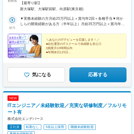
勤務地
「大塚駅」より徒歩6分【研修後のプロジェクト先】◆フルリモー
【最寄り駅】
駅、福島町駅、蓮池町通駅、旦過駅、西黒崎駅、伊賀駅、香椎宮
ト、もしくは東京23区を中心とした東京・神奈川・千葉・埼玉・
新大塚駅、大塚駅前駅、向原駅(東京都)
前駅、箱崎宮前駅、市役所駅(長崎県)、本妙寺入口駅、涙橋駅
札幌・仙台・名古屋・大阪・福岡など※勤務地は希望を考慮しま
す。※すべて徒歩10分以内の駅チカオフィスです。※敷地内全面禁
▼実務未経験の方月給25万円以上＋賞与年2回＋各種手当▼何か
煙☆在宅勤務や完全在宅（フルリモート）、リモートワークも相
しらの開発経験がある方（半年以上）月給35万円以上＋賞与年2
給与
談可能です！
回＋各種手当※経験・スキルなどを考慮し決定します。※上記金額
には一律支給の住宅手当2万円を含みます。※残業代は全額支給※
試用期間6カ月あり（期間中は月給23万円以上で、その他の待遇
＼あなたのITデビューを応援します！／
■自社運営のITスクールで未経験も安心◎
に変更なし）☆経験がある方は、現職・前職給与を考慮して月給
□残業月10時間以内
を決定します。☆明確な評価制度あるため、個人の頑張りに応じ
■年間休日125日
て評価します。【年収例】年収600万円（未経験入社4年）年収
□完全週休2日制／土日祝日休み
■フルリモートも可能
500万円（未経験入社3年）年収350万円（未経験入社2年）
□AI・IoTなど最先端の案件あり
■ゆくゆくは年収600万円も目指せる
気になる
応募する
NEW
ITエンジニア／未経験歓迎／充実な研修制度／フルリモ
ート有
株式会社エンデバース
正社員
転勤なし
5名以上採用
職種未経験歓迎
業種未経験歓迎