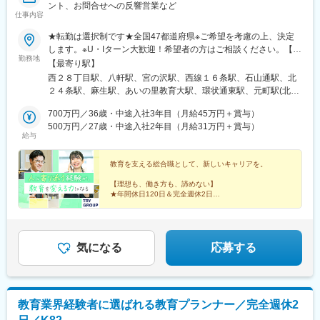
ント、お問合せへの反響営業など
根駅、大和八木駅、大元駅、高島駅(岡山県)、米子駅、山口駅(山
仕事内容
口県)、琴芝駅、宇部駅、緑井駅、大町駅(広島県)、県病院前駅、
河戸帆待川駅、大原駅(広島県)、西広島駅、西高屋駅、西条駅(広
★転勤は選択制です★全国47都道府県※ご希望を考慮の上、決定
島県)、呉駅、三原駅、瓦町駅、栗林公園駅、佐古駅、横河原駅、
します。※U・Iターン大歓迎！希望者の方はご相談ください。【募
勤務地
デンテツターミナルビル前駅、下曽根駅、九州工大前駅、戸畑
集エリア】全国47都道府県■北海道・東北■北海道・青森県・岩手
【最寄り駅】
駅、平和通駅、城野駅(日豊本線)、徳力公団前駅、黒崎駅前駅、折
県・宮城県・秋田県・山形県・福島県■北陸・甲信越■新潟県・富
西２８丁目駅、八軒駅、宮の沢駅、西線１６条駅、石山通駅、北
尾駅、永犬丸駅、長者原駅、酒殿駅、福工大前駅、香椎花園前
山県・石川県・福井県・山梨県・長野県■関東■東京都・茨城県・
２４条駅、麻生駅、あいの里教育大駅、環状通東駅、元町駅(北海
駅、千早駅、箱崎駅、唐津駅、諏訪神社駅、肥前古賀駅、光の森
栃木県・群馬県・埼玉県・千葉県・神奈川県■中部■岐阜県・静岡
道)、大谷地駅、野幌駅、岩見沢駅、苫小牧駅、東室蘭駅、北四番
駅、肥後大津駅、県立体育館前駅、郡元・南駅、谷山駅(鹿児島市
県・愛知県・三重県■関西■京都府・大阪府・滋賀県・兵庫県・奈
700万円／36歳・中途入社3年目（月給45万円＋賞与）
丁駅、長町南駅、富沢駅、南仙台駅、古川駅、筒井駅(青森県)、上
電)、上塩屋駅、滝尾駅、南宮崎駅、浦添前田駅、竜王駅、円山公
良県・和歌山県■中国■鳥取県・島根県・岡山県・広島県・山口県
500万円／27歳・中途入社2年目（月給31万円＋賞与）
盛岡駅、秋田駅、山形駅、郡山駅(福島県)、研究学園駅、土浦駅、
給与
園駅、西線１４条駅、東屯田通駅、新琴似駅、長町駅、西桐生
■四国■徳島県・香川県・愛媛県・高知県■九州■福岡県・佐賀県・
西那須野駅、渋川駅、桐生駅、北浦和駅、土呂駅、北本駅、上尾
駅、さいたま新都心駅、京成成田駅、京成八幡駅、新津田沼駅、
長崎県・大分県・熊本県・宮崎県・鹿児島県・沖縄県【受動喫煙
駅、熊谷駅、北与野駅、せんげん台駅、稲毛海岸駅、成田駅、本
船橋駅、京成西船駅、千葉中央駅、千石駅、富士見台駅、勝どき
対策】教室内全面禁煙【あなたの好きな街で働けます】全国どこ
教育を支える総合職として、新しいキャリアを。
八幡駅(都営線)、行徳駅、津田沼駅、京成船橋駅、西船橋駅、葭川
駅、亀戸水神駅、曳舟駅、田原町駅(東京都)、西太子堂駅、下落合
でも、あなたの好きな街で働けます。また、転勤は「希望制」で
公園駅、目白駅、巣鴨駅、中村橋駅、大泉学園駅、荻窪駅、茗荷
【理想も、働き方も、諦めない】
駅、京急鶴見駅、南富山駅前駅、たけふ新駅、入江岡駅、中村日
す。「地域限定社員」として、都道府県をまたぐ転勤がない働き
谷駅、月島駅、亀戸駅、京成曳舟駅、船堀駅、浅草駅(ＴＸ)、綾瀬
★年間休日120日＆完全週休2日
赤駅、東別院駅、名鉄一宮駅、平安通駅、徳重駅、千林駅、天王
方も選べるため、あなたの理想のライフスタイルに合った働き方
★13時始業／NO残業を推奨
駅、北千住駅、葛西駅、西葛西駅、三軒茶屋駅、高田馬場駅、辻
寺駅、谷町九丁目駅、我孫子町駅、さくら夙川駅、新在家駅、姫
★「転勤なし」も選択可能
を実現できます。▼勤務地例▼その他、全国各地に教室がありま
堂駅、東戸塚駅、三ツ境駅、新百合ケ丘駅、金沢文庫駅、鶴見
★不登校支援など、教育格差にも本気で取り組む
路駅、烏丸駅、西院駅(京福線)、宇治駅(京阪線)、京田辺駅、八木
す。詳細は別途お問い合わせください。
駅、上大岡駅、横浜駅、平沼橋駅、みなとみらい駅、本郷駅(長野
西口駅、古市駅(広島県)、広大附属学校前駅、広電西広島・己斐
県)、北長野駅、安茂里駅、篠ノ井駅、南松本駅、新潟駅、大町駅
気になる
応募する
駅、栗林公園北口駅、栗林駅、はりまや橋駅、小倉駅(福岡県)、城
(富山県)、野町駅、小松駅、武生駅、桜橋駅(静岡県)、春日町駅、
野駅(北九州高速鉄道)、徳力嵐山口駅、黒崎駅、三ケ森駅、原町
草薙駅(東海道本線)、長沼駅(静岡県)、静岡駅、吉原本町駅、富士
駅、西鉄千早駅、箱崎九大前駅、新大工町駅、上熊本駅(路面電
宮駅、中村公園駅、本山駅(愛知県)、星ケ丘駅(愛知県)、御器所
車)、郡元駅(鹿児島市電)、谷山駅(指宿枕崎線)、ロープウェイ入口
駅、野並駅、金山駅(愛知県)、尾張一宮駅、春田駅、上飯田駅、勝
教育業界経験者に選ばれる教育プランナー／完全週休2
駅、中央図書館前駅、太子堂駅、本八幡駅(総武線)、東海神駅、京
川駅、小幡駅、三郷駅(愛知県)、瀬戸口駅、藤が丘駅(愛知県)、長
成千葉駅、東向島駅、浅草駅、国道駅、南富山駅、北府駅、森小