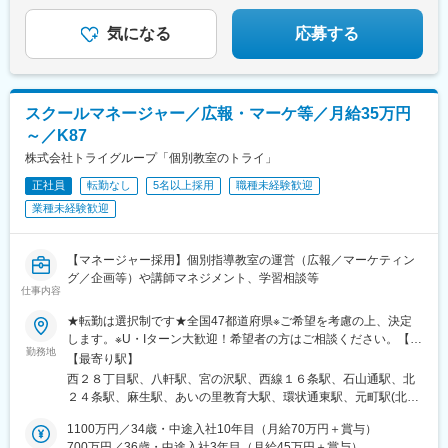
私たちと一緒に「教育格差」の解決を目指し
路駅、烏丸駅、西院駅(京福線)、宇治駅(京阪線)、京田辺駅、八木
す。詳細は別途お問い合わせください。
駅、上大岡駅、横浜駅、平沼橋駅、みなとみらい駅、本郷駅(長野
生徒たちが目指す夢の実現に向け必要な教育を創りませ
西口駅、古市駅(広島県)、広大附属学校前駅、広電西広島・己斐
県)、北長野駅、安茂里駅、篠ノ井駅、南松本駅、新潟駅、大町駅
んか？
気になる
応募する
駅、栗林公園北口駅、栗林駅、はりまや橋駅、小倉駅(福岡県)、城
(富山県)、野町駅、小松駅、武生駅、桜橋駅(静岡県)、春日町駅、
野駅(北九州高速鉄道)、徳力嵐山口駅、黒崎駅、三ケ森駅、原町
草薙駅(東海道本線)、長沼駅(静岡県)、静岡駅、吉原本町駅、富士
駅、西鉄千早駅、箱崎九大前駅、新大工町駅、上熊本駅(路面電
宮駅、中村公園駅、本山駅(愛知県)、星ケ丘駅(愛知県)、御器所
車)、郡元駅(鹿児島市電)、谷山駅(指宿枕崎線)、ロープウェイ入口
駅、野並駅、金山駅(愛知県)、尾張一宮駅、春田駅、上飯田駅、勝
スクールマネージャー／広報・マーケ等／月給35万円
駅、中央図書館前駅、太子堂駅、本八幡駅(総武線)、東海神駅、京
川駅、小幡駅、三郷駅(愛知県)、瀬戸口駅、藤が丘駅(愛知県)、長
成千葉駅、東向島駅、浅草駅、国道駅、南富山駅、北府駅、森小
～／K87
久手古戦場駅、赤池駅(愛知県)、神沢駅、鳴海駅、南大高駅、有松
路駅、大阪阿部野橋駅、香櫨園駅、六甲駅、大宮駅(京都府)、西大
駅、知立駅、刈谷駅、太田川駅、前後駅、星川駅(三重県)、鈴鹿市
株式会社トライグループ「個別教室のトライ」
路三条駅、畝傍駅、宇品二丁目駅、福島町駅、蓮池町通駅、旦過
駅、津新町駅、大垣駅、岐南駅、少路駅、千里山駅、石橋阪大前
駅、西黒崎駅、伊賀駅、香椎宮前駅、箱崎宮前駅、市役所駅(長崎
正社員
転勤なし
5名以上採用
職種未経験歓迎
駅、茨木駅、枚方市駅、放出駅、四条畷駅、住道駅、千林大宮
県)、本妙寺入口駅、涙橋駅
業種未経験歓迎
駅、天王寺駅前駅、大阪上本町駅、新石切駅、平野駅(地下鉄)、鳳
駅、あびこ駅、武庫之荘駅、逆瀬川駅、尼崎駅(東海道本線)、夙川
駅、六甲道駅、山陽姫路駅、網干駅、西明石駅、四条駅(京都市
【マネージャー採用】個別指導教室の運営（広報／マーケティン
営)、西院駅(阪急線)、宇治駅(奈良線)、新田辺駅、松井山手駅、彦
グ／企画等）や講師マネジメント、学習相談等
根駅、大和八木駅、大元駅、高島駅(岡山県)、米子駅、山口駅(山
仕事内容
口県)、琴芝駅、宇部駅、緑井駅、大町駅(広島県)、県病院前駅、
河戸帆待川駅、大原駅(広島県)、西広島駅、西高屋駅、西条駅(広
★転勤は選択制です★全国47都道府県※ご希望を考慮の上、決定
島県)、呉駅、三原駅、瓦町駅、栗林公園駅、佐古駅、横河原駅、
します。※U・Iターン大歓迎！希望者の方はご相談ください。【募
勤務地
デンテツターミナルビル前駅、下曽根駅、九州工大前駅、戸畑
集エリア】全国47都道府県■北海道・東北■北海道・青森県・岩手
【最寄り駅】
駅、平和通駅、城野駅(日豊本線)、徳力公団前駅、黒崎駅前駅、折
県・宮城県・秋田県・山形県・福島県■北陸・甲信越■新潟県・富
西２８丁目駅、八軒駅、宮の沢駅、西線１６条駅、石山通駅、北
尾駅、永犬丸駅、長者原駅、酒殿駅、福工大前駅、香椎花園前
山県・石川県・福井県・山梨県・長野県■関東■東京都・茨城県・
２４条駅、麻生駅、あいの里教育大駅、環状通東駅、元町駅(北海
駅、千早駅、箱崎駅、唐津駅、諏訪神社駅、肥前古賀駅、光の森
栃木県・群馬県・埼玉県・千葉県・神奈川県■中部■岐阜県・静岡
道)、大谷地駅、野幌駅、岩見沢駅、苫小牧駅、東室蘭駅、北四番
駅、肥後大津駅、県立体育館前駅、郡元・南駅、谷山駅(鹿児島市
県・愛知県・三重県■関西■京都府・大阪府・滋賀県・兵庫県・奈
1100万円／34歳・中途入社10年目（月給70万円＋賞与）
丁駅、長町南駅、富沢駅、南仙台駅、古川駅、筒井駅(青森県)、上
電)、上塩屋駅、滝尾駅、南宮崎駅、浦添前田駅、竜王駅、円山公
良県・和歌山県■中国■鳥取県・島根県・岡山県・広島県・山口県
700万円／36歳・中途入社3年目（月給45万円＋賞与）