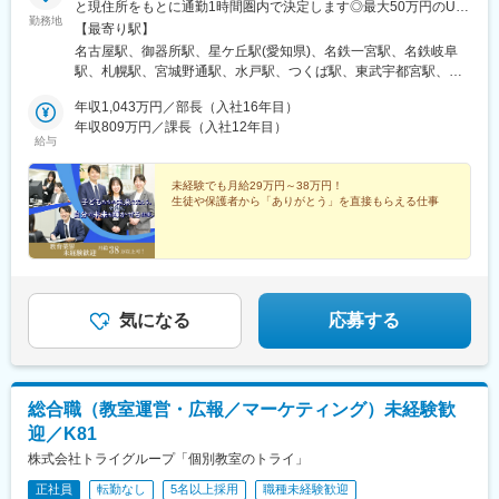
と現住所をもとに通勤1時間圏内で決定します◎最大50万円のU・
勤務地
I・Jターン支援金あり＜名門会＞北海道：札幌市宮城県：仙台市
【最寄り駅】
茨城県：水戸市、つくば市栃木県：宇都宮市群馬県：高崎市埼玉
名古屋駅、御器所駅、星ケ丘駅(愛知県)、名鉄一宮駅、名鉄岐阜
県：さいたま市千葉県：船橋市東京都：豊島区、渋谷区、千代田
駅、札幌駅、宮城野通駅、水戸駅、つくば駅、東武宇都宮駅、高
区、武蔵野市神奈川県：横浜市、藤沢市岐阜県：岐阜市愛知県：
崎駅、大宮駅(埼玉県)、津田沼駅、目白駅、渋谷駅、吉祥寺駅、御
名古屋市（中村区、千種区、昭和区）、一宮市 ★2026年3月、一
年収1,043万円／部長（入社16年目）
茶ノ水駅、横浜駅、藤沢駅、あざみ野駅、京都駅、東梅田駅、千
宮駅前校が新規開校！京都府：京都市大阪府：大阪市、豊中市、
年収809万円／課長（入社12年目）
里中央駅(北大阪急行)、大阪上本町駅、堺東駅、西宮北口駅、神戸
給与
堺市兵庫県：神戸市、西宮市奈良県：奈良市岡山県：岡山市広島
三宮駅(阪神)、大和西大寺駅、岡山駅、広島駅、天神駅、小倉駅
県：広島市福岡県：福岡市、北九州市熊本県：熊本市鹿児島県：
(福岡県)、水道町駅、高見馬場駅、あすなろう四日市駅、佐賀駅、
鹿児島市＜TOMEIKAI＞愛知県／三重県／福岡県／佐賀県／長崎県
未経験でも月給29万円～38万円！
西浜町駅、加治屋町駅、近鉄名古屋駅、岐阜駅、さっぽろ駅、仙
生徒や保護者から「ありがとう」を直接もらえる仕事
／熊本県／鹿児島県＜MEDIC名門会＞京都府／大阪府／兵庫県＜
台駅、新津田沼駅、高田馬場駅、井の頭公園駅、新御茶ノ水駅、
オンラインセンター＞東京都豊島区受動喫煙対策：屋内禁煙
神奈川駅、石上駅、北新地駅、千里中央駅(大阪モノレール)、谷町
九丁目駅、三宮駅(神戸新交通)、岡山駅前駅、西鉄福岡駅、平和通
駅、通町筋駅、近鉄四日市駅、浜町アーケード駅、高見橋駅、名
鉄名古屋駅、北１２条駅、仙台駅(地下鉄)、学習院下駅、神保町
駅、反町駅、大阪梅田駅(阪神線)、四天王寺前夕陽ケ丘駅、三ノ宮
気になる
応募する
駅、西川緑道公園駅、猿猴橋町駅、赤坂駅(福岡県)、熊本城・市役
所前駅、甲東中学校前駅、天神南駅、観光通駅
総合職（教室運営・広報／マーケティング）未経験歓
迎／K81
株式会社トライグループ「個別教室のトライ」
正社員
転勤なし
5名以上採用
職種未経験歓迎