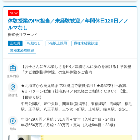
NEW
体験授業のPR担当／未経験歓迎／年間休日120日／ノ
ルマなし
株式会社フーレイ
正社員
転勤なし
5名以上採用
職種未経験歓迎
業種未経験歓迎
【お子さんに学ぶ楽しさをPR／親御さんに安心を届ける】学習塾
「ナビ個別指導学院」の無料体験をご案内
仕事内容
★北海道から鹿児島まで22拠点で増員採用！★希望支社へ配属
★U・Iターン歓迎（社宅あり／お気軽にご相談ください）【北海
勤務地
道・東北】札幌／仙台【関東甲信越】新潟／栃木／群馬／千葉／
【最寄り駅】
東京／西東京／横浜【中部・関西】名古屋／岐阜／金沢／静岡／
中島公園駅、泉中央駅、関屋駅(新潟県)、東宿郷駅、高崎駅、稲毛
京都／大阪／神戸【中国四国・九州】岡山／広島／高松／福岡／
駅、王子駅、八王子駅、三ツ沢下町駅、上社駅、岐阜駅、金沢
熊本／鹿児島＼ 各拠点共通：環境＆待遇 ／◆入社2カ月間は『月
駅、静岡駅、桂駅、堺市駅、中央市場前駅、大元駅、佐伯区役所
給28.6万円～30万円保証』◆12時出社で朝はゆっくり◆平均残業
年収429万円／月給：31万円＋賞与（入社2年目・24歳）
前駅、松島二丁目駅、東比恵駅、平成駅、二中通駅、山鼻９条
時間：月0～6時間◆年間休日120日＆完全週休2日制◆年度によっ
年収654万円／月給：39万円＋賞与（入社6年目・33歳）
駅、駅東公園前駅、王子駅前駅、京王八王子駅、反町駅、広電五
給与
て11連休もあり＼ 各拠点共通：キャリアパス ／▼ビジネスマナー
日市駅、荒田八幡駅、東本願寺前駅、宇都宮駅東口駅、栄町駅(東
から学べる研修▼先輩とロープレしながらのOJT▼独り立ち（報
京都)、神奈川駅、五日市駅、武之橋駅