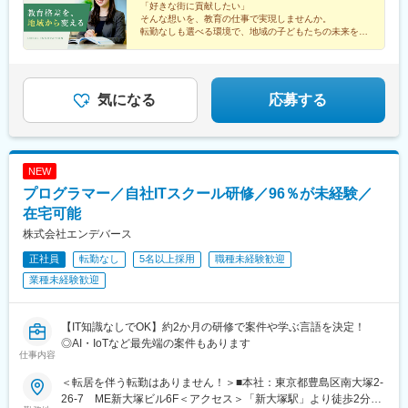
「好きな街に貢献したい」
駅、亀戸水神駅、曳舟駅、田原町駅(東京都)、西太子堂駅、下落合
都道府県をまたぐ転勤がない働き方も選べるため、あなたの理想
道本線)、長沼駅(静岡県)、静岡駅、吉原本町駅、富士宮駅、中村
そんな想いを、教育の仕事で実現しませんか。
駅、京急鶴見駅、南富山駅前駅、たけふ新駅、入江岡駅、中村日
のライフスタイルに合った働き方を実現できます。▼勤務地例▼
公園駅、本山駅(愛知県)、星ケ丘駅(愛知県)、御器所駅、野並駅、
転勤なしも選べる環境で、地域の子どもたちの未来を支
赤駅、東別院駅、名鉄一宮駅、平安通駅、徳重駅、千林駅、天王
その他、全国各地に教室があります。詳細は別途お問い合わせく
えていけます。
金山駅(愛知県)、尾張一宮駅、春田駅、上飯田駅、勝川駅、小幡
寺駅、谷町九丁目駅、我孫子町駅、さくら夙川駅、新在家駅、姫
ださい。
駅、三郷駅(愛知県)、瀬戸口駅、藤が丘駅(愛知県)、長久手古戦場
◆業界大手「トライグループ」
路駅、烏丸駅、西院駅(京福線)、宇治駅(京阪線)、京田辺駅、八木
駅、赤池駅(愛知県)、神沢駅、鳴海駅、南大高駅、有松駅、知立
◆転勤あり・なしが選べる
西口駅、古市駅(広島県)、広大附属学校前駅、広電西広島・己斐
駅、刈谷駅、太田川駅、前後駅、星川駅(三重県)、鈴鹿市駅、津新
◆年間休日120日／完全週休2日
気になる
応募する
駅、栗林公園北口駅、栗林駅、はりまや橋駅、小倉駅(福岡県)、城
町駅、大垣駅、岐南駅、彦根駅、大和八木駅、大元駅、高島駅(岡
野駅(北九州高速鉄道)、徳力嵐山口駅、黒崎駅、三ケ森駅、原町
山県)、米子駅、山口駅(山口県)、琴芝駅、宇部駅、緑井駅、大町
駅、西鉄千早駅、箱崎九大前駅、新大工町駅、上熊本駅(路面電
駅(広島県)、県病院前駅、河戸帆待川駅、大原駅(広島県)、西広島
車)、郡元駅(鹿児島市電)、谷山駅(指宿枕崎線)、ロープウェイ入口
駅、西高屋駅、西条駅(広島県)、呉駅、三原駅、瓦町駅、栗林公園
NEW
駅、中央図書館前駅、太子堂駅、本八幡駅(総武線)、東海神駅、京
駅、佐古駅、横河原駅、デンテツターミナルビル前駅、下曽根
成千葉駅、東向島駅、浅草駅、国道駅、南富山駅、北府駅、森小
プログラマー／自社ITスクール研修／96％が未経験／
駅、九州工大前駅、戸畑駅、平和通駅、城野駅(日豊本線)、徳力公
路駅、大阪阿部野橋駅、香櫨園駅、六甲駅、大宮駅(京都府)、西大
団前駅、黒崎駅前駅、折尾駅、永犬丸駅、長者原駅、酒殿駅、福
在宅可能
路三条駅、畝傍駅、宇品二丁目駅、福島町駅、蓮池町通駅、旦過
工大前駅、香椎花園前駅、千早駅、箱崎駅、唐津駅、諏訪神社
株式会社エンデバース
駅、西黒崎駅、伊賀駅、香椎宮前駅、箱崎宮前駅、市役所駅(長崎
駅、肥前古賀駅、光の森駅、肥後大津駅、県立体育館前駅、郡
県)、本妙寺入口駅、涙橋駅
正社員
転勤なし
5名以上採用
職種未経験歓迎
元・南駅、谷山駅(鹿児島市電)、上塩屋駅、滝尾駅、南宮崎駅、浦
添前田駅、円山公園駅、西線１４条駅、東屯田通駅、新琴似駅、
業種未経験歓迎
長町駅、西桐生駅、南富山駅前駅、たけふ新駅、入江岡駅、中村
日赤駅、東別院駅、名鉄一宮駅、平安通駅、徳重駅、八木西口
駅、古市駅(広島県)、広大附属学校前駅、広電西広島・己斐駅、栗
【IT知識なしでOK】約2か月の研修で案件や学ぶ言語を決定！
林公園北口駅、栗林駅、はりまや橋駅、小倉駅(福岡県)、城野駅
◎AI・IoTなど最先端の案件もあります
仕事内容
(北九州高速鉄道)、徳力嵐山口駅、黒崎駅、三ケ森駅、原町駅、西
鉄千早駅、箱崎九大前駅、新大工町駅、上熊本駅(路面電車)、郡元
＜転居を伴う転勤はありません！＞■本社：東京都豊島区南大塚2-
駅(鹿児島市電)、谷山駅(指宿枕崎線)、ロープウェイ入口駅、中央
26-7 ME新大塚ビル6F＜アクセス＞「新大塚駅」より徒歩2分
図書館前駅、太子堂駅、南富山駅、北府駅、畝傍駅、宇品二丁目