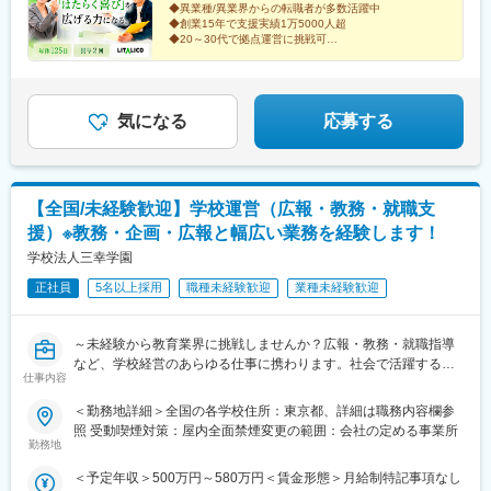
◆異業種/異業界からの転職者が多数活躍中
す。※上記以外の拠点希望も歓迎※別拠点（ご希望エリア内）での
内駅、桜木町駅、戸塚駅、京急川崎駅、川崎駅、二俣川駅、本厚
◆創業15年で支援実績1万5000人超
ご案内になる可能性あり※受動喫煙対策：屋内全面禁煙★全国に拠
木駅、新潟駅、新静岡駅、浜松駅、丸の内駅(愛知県)、名鉄名古屋
◆20～30代で拠点運営に挑戦可
点があり事例も豊富！共通の相談チャットで、拠点を超えて相談
駅、久屋大通駅、岩塚駅、高蔵寺駅、藤が丘駅(愛知県)、八事駅、
「売上だけで終わらないマネジメントへ」
することができます。
平安通駅、勝川駅、尾張一宮駅、金山駅(愛知県)、豊田市駅、東岡
誰かの人生に向き合い社会課題の解決に挑む仲間を募集
崎駅、北新地駅、大阪梅田駅(阪急線)、西梅田駅、西中島南方駅、
します
石橋阪大前駅、京都河原町駅、烏丸御池駅、大宮駅(京都府)、京都
気になる
応募する
駅、東寺駅、桃山御陵前駅、宇治駅(奈良線)、椥辻駅、倉敷市駅、
広島駅、稲荷町駅(広島県)、横川駅、立町駅、水道町駅、新札幌
駅、西８丁目駅、豊水すすきの駅、曽根田駅、新越谷駅、葭川公
園駅、京成西船駅、九段下駅、秋葉原駅、日暮里駅、板橋駅、大
【全国/未経験歓迎】学校運営（広報・教務・就職支
塚駅(東京都)、赤羽岩淵駅、西早稲田駅、京急蒲田駅、不動前駅、
援）※教務・企画・広報と幅広い業務を経験します！
新橋駅、代官山駅、新宿駅、新宿三丁目駅、八王子駅、府中競馬
正門前駅、立川駅、日本大通り駅、静岡駅、第一通り駅、伏見駅
学校法人三幸学園
(愛知県)、近鉄名古屋駅、栄町駅(愛知県)、大曽根駅、名鉄一宮
正社員
5名以上採用
職種未経験歓迎
業種未経験歓迎
駅、尾頭橋駅、新豊田駅、東梅田駅、中津駅(地下鉄)、福島駅(大
阪府・阪神線)、新大阪駅、祇園四条駅、四条駅(京都市営)、四条
大宮駅、九条駅(京都府)、伏見桃山駅、倉敷駅、松川町駅、横川駅
～未経験から教育業界に挑戦しませんか？広報・教務・就職指導
(広島県)、紙屋町東駅、通町筋駅、大通駅、北１２条駅、すすきの
など、学校経営のあらゆる仕事に携わります。社会で活躍する人
駅、千葉中央駅、東中山駅、後楽園駅、神田駅(東京都)、西日暮里
仕事内容
材を育て、共に輩出しましょう！～
駅、下板橋駅、大塚駅前駅、学習院下駅、大崎広小路駅、虎ノ門
＜＜想定勤務地：全国の専門学校／高校／大学／地域広報室での
＜勤務地詳細＞全国の各学校住所：東京都、詳細は職務内容欄参
駅、恵比寿駅、都庁前駅、府中本町駅、馬車道駅、日吉町駅、新
勤務になります＞＞
照 受動喫煙対策：屋内全面禁煙変更の範囲：会社の定める事業所
浜松駅、国際センター駅、名古屋駅、栄駅(愛知県)、西一宮駅、大
「北海道、宮城県、群馬県、栃木県、茨城県、埼玉県、東京都、
勤務地
阪梅田駅(阪神線)、中津駅(大阪府・阪急線)、渡辺橋駅、南方駅(大
千葉県、神奈川県、愛知県、静岡県、大阪府、京都府、兵庫県、
阪府)、清水五条駅、烏丸駅、十条駅(京都府・近鉄線)、桃山駅、
＜予定年収＞500万円～580万円＜賃金形態＞月給制特記事項なし
奈良県、広島県、福岡県、熊本県、沖縄県」