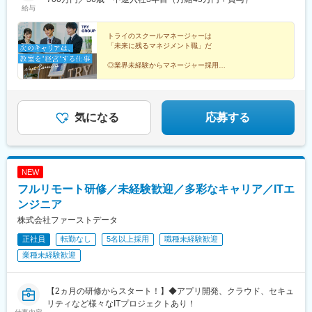
盛岡駅、秋田駅、山形駅、郡山駅(福島県)、研究学園駅、土浦駅、
給与
園駅、西線１４条駅、東屯田通駅、新琴似駅、長町駅、西桐生
■四国■徳島県・香川県・愛媛県・高知県■九州■福岡県・佐賀県・
西那須野駅、渋川駅、桐生駅、北浦和駅、土呂駅、北本駅、上尾
駅、さいたま新都心駅、京成成田駅、京成八幡駅、新津田沼駅、
長崎県・大分県・熊本県・宮崎県・鹿児島県・沖縄県【受動喫煙
駅、熊谷駅、北与野駅、せんげん台駅、稲毛海岸駅、成田駅、本
船橋駅、京成西船駅、千葉中央駅、千石駅、富士見台駅、勝どき
対策】教室内全面禁煙【あなたの好きな街で働けます】全国どこ
トライのスクールマネージャーは
八幡駅(都営線)、行徳駅、津田沼駅、京成船橋駅、西船橋駅、葭川
「未来に残るマネジメント職」だ
駅、亀戸水神駅、曳舟駅、田原町駅(東京都)、西太子堂駅、下落合
でも、あなたの好きな街で働けます。また、転勤は「希望制」で
公園駅、目白駅、巣鴨駅、中村橋駅、大泉学園駅、荻窪駅、茗荷
駅、京急鶴見駅、南富山駅前駅、たけふ新駅、入江岡駅、中村日
す。「地域限定社員」として、都道府県をまたぐ転勤がない働き
谷駅、月島駅、亀戸駅、京成曳舟駅、船堀駅、浅草駅(ＴＸ)、綾瀬
◎業界未経験からマネージャー採用
赤駅、東別院駅、名鉄一宮駅、平安通駅、徳重駅、千林駅、天王
方も選べるため、あなたの理想のライフスタイルに合った働き方
◎「強みを伸ばす」育成体制
駅、北千住駅、葛西駅、西葛西駅、三軒茶屋駅、高田馬場駅、辻
寺駅、谷町九丁目駅、我孫子町駅、さくら夙川駅、新在家駅、姫
◎完全週休2日＆年休120日
を実現できます。▼勤務地例▼その他、全国各地に教室がありま
堂駅、東戸塚駅、三ツ境駅、新百合ケ丘駅、金沢文庫駅、鶴見
◎「転勤なし」も選べる
路駅、烏丸駅、西院駅(京福線)、宇治駅(京阪線)、京田辺駅、八木
す。詳細は別途お問い合わせください。
駅、上大岡駅、横浜駅、平沼橋駅、みなとみらい駅、本郷駅(長野
◎マーケティング、予算管理、人材開発まで幅広いスキ
西口駅、古市駅(広島県)、広大附属学校前駅、広電西広島・己斐
県)、北長野駅、安茂里駅、篠ノ井駅、南松本駅、新潟駅、大町駅
ルが身に着く
気になる
応募する
駅、栗林公園北口駅、栗林駅、はりまや橋駅、小倉駅(福岡県)、城
(富山県)、野町駅、小松駅、武生駅、桜橋駅(静岡県)、春日町駅、
野駅(北九州高速鉄道)、徳力嵐山口駅、黒崎駅、三ケ森駅、原町
草薙駅(東海道本線)、長沼駅(静岡県)、静岡駅、吉原本町駅、富士
駅、西鉄千早駅、箱崎九大前駅、新大工町駅、上熊本駅(路面電
宮駅、中村公園駅、本山駅(愛知県)、星ケ丘駅(愛知県)、御器所
車)、郡元駅(鹿児島市電)、谷山駅(指宿枕崎線)、ロープウェイ入口
駅、野並駅、金山駅(愛知県)、尾張一宮駅、春田駅、上飯田駅、勝
NEW
駅、中央図書館前駅、太子堂駅、本八幡駅(総武線)、東海神駅、京
川駅、小幡駅、三郷駅(愛知県)、瀬戸口駅、藤が丘駅(愛知県)、長
成千葉駅、東向島駅、浅草駅、国道駅、南富山駅、北府駅、森小
フルリモート研修／未経験歓迎／多彩なキャリア／ITエ
久手古戦場駅、赤池駅(愛知県)、神沢駅、鳴海駅、南大高駅、有松
路駅、大阪阿部野橋駅、香櫨園駅、六甲駅、大宮駅(京都府)、西大
駅、知立駅、刈谷駅、太田川駅、前後駅、星川駅(三重県)、鈴鹿市
ンジニア
路三条駅、畝傍駅、宇品二丁目駅、福島町駅、蓮池町通駅、旦過
駅、津新町駅、大垣駅、岐南駅、少路駅、千里山駅、石橋阪大前
株式会社ファーストデータ
駅、西黒崎駅、伊賀駅、香椎宮前駅、箱崎宮前駅、市役所駅(長崎
駅、茨木駅、枚方市駅、放出駅、四条畷駅、住道駅、千林大宮
県)、本妙寺入口駅、涙橋駅
正社員
転勤なし
5名以上採用
職種未経験歓迎
駅、天王寺駅前駅、大阪上本町駅、新石切駅、平野駅(地下鉄)、鳳
駅、あびこ駅、武庫之荘駅、逆瀬川駅、尼崎駅(東海道本線)、夙川
業種未経験歓迎
駅、六甲道駅、山陽姫路駅、網干駅、西明石駅、四条駅(京都市
営)、西院駅(阪急線)、宇治駅(奈良線)、新田辺駅、松井山手駅、彦
根駅、大和八木駅、大元駅、高島駅(岡山県)、米子駅、山口駅(山
【2ヵ月の研修からスタート！】◆アプリ開発、クラウド、セキュ
口県)、琴芝駅、宇部駅、緑井駅、大町駅(広島県)、県病院前駅、
リティなど様々なITプロジェクトあり！