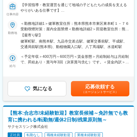
します。1コマ40分単位です（平日は4～5コマ、土日は10コマ程
・九州No.１の実績：確立されたカリキュラムとデータ分析力によ
【学習指導・教室運営を通じて地域の子どもたちの成長を支える
度を担当）。
りこれまでの高い合格実績を維持しています。また生徒や保護者
やりがいある仕事です】
（2）担任業務…座席表や出席簿の作成、生徒面談、イベント動員
面談の実施によりサービスの質も重視しているため、生徒数の伸
仕事内容
■業務概要
など
びや定着率も高いです。
当社が運営する個別指導塾「明光義塾」の教室長候補として、小
（3）保護者対応…学習状況や成績状況の共有、対応策の保護者報
・経営戦略：当社は市場ニーズを捉えた経営をしており、昨年度
＜勤務地詳細1＞健軍教室住所：熊本県熊本市東区東本町１－７６
学生・中学生・高校生を対象にした授業を担当しつつ、教室運営
告
の売上は146億円と全国トップクラスです。また新規校舎の開設
受動喫煙対策：屋内全面禁煙＜勤務地詳細2＞田迎教室住所：熊本
に幅広く携わっていただきます。生徒一人ひとりの学習課題や目
また、自宅での学習状況や学校生活などの近況をヒアリングを実
勤務地
や学習における診断システムの自社開発など、積極的に新規事業
県熊本市南区良町2丁目8番10号 HOUIIビル1F受動喫煙対策：屋内
【最寄り駅】
標に応じたきめ細やかな指導と、保護者対応や教室運営の補佐業
施し、子どもたちへの関わり方や学習指導に活かしていきます。
の展開も行っています。
全面禁煙＜勤務地詳細3＞新屋敷教室住所：熊本県熊本市中央区新
健軍町駅、南熊本駅、九品寺交差点駅、健軍交番前駅、平成駅、
務も行います。
屋敷３－９－２６ アクシス新屋敷ビル１Ｆ受動喫煙対策：屋内全
交通局前駅(熊本県)、動植物園入口駅、八丁馬場駅、水道町駅
■サポート体制：
変更の範囲：会社の定める業務
面禁煙変更の範囲：会社の定める事業所
■業務詳細
◇現場での研修制度（OJT・模擬授業・先輩社員の同席指導な
＜予定年収＞400万円～600万円＜賃金形態＞月給制給与は月給制
1回の授業で担当する生徒は約3名の個別指導形式です。生徒の学
ど）
で、昇給あり・賞与年3回（決算賞与含む）です。＜賃金内訳＞月
習進捗や理解度を丁寧に見極め、個々に合わせた課題やアドバイ
◇職種別／科目別研修（毎月1回、科目ごとに講師によるスキルア
給与
額（基本給）：230,000円～400,000円＜月給＞230,000円～
スを実施します。また、カリキュラム作成、電話・保護者対応、
ップ研修など）
400,000円＜昇給有無＞有＜残業手当＞有＜給与補足＞■昇給：年
生徒募集活動、研修参加、教室の整理整頓や掃除なども担当。教
2回(6,11月)／1月あたり5,000円～50,000円（前年度実績）■賞
室の運営補佐業務では、企画力や営業力、提案力といったスキル
■働き方：
与：年2回(8,12月)賃金はあくまでも目安の金額であり、選考を通
応募依頼する
も身につけられます。入社後は新人講師研修や先輩講師の授業見
・年間休日110日、長期休暇も確実に取得可能（完全閉館日あ
気になる
じて上下する可能性があります。月給(月額)は固定手当を含めた表
（エージェントサービス）
学、明光義塾独自の研修を通して安心して業務を始めることがで
り）
記です。
きます。経験者はもちろん、未経験の方も活躍中です。
【例】4月2～6日／8月11～16日／8月27～31日／10月27～11月1
日
■扱うサービス
【熊本:合志市/未経験歓迎】教室長候補～免許無でも教
当社独自の個別指導メソッドを活用した学習指導、カリキュラム
■当社の魅力：
育に携われる/転勤無/週休2日制/残業原則無～
設計、保護者面談など幅広い教育支援サービスを提供します。
・九州No.１の実績：確立されたカリキュラムとデータ分析力によ
サクセスリンク株式会社
りこれまでの高い合格実績を維持しています。また生徒や保護者
■組織構成
面談の実施によりサービスの質も重視しているため、生徒数の伸
正社員
転勤なし
職種未経験歓迎
業種未経験歓迎