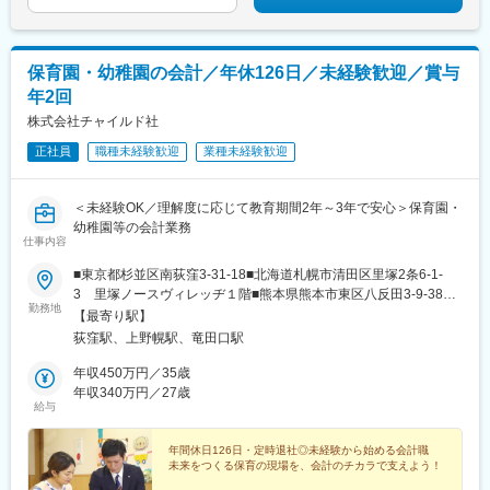
営。加えて２０２３年デイサービス事業を開始します。
変更の範囲：会社の定める業務
保育園・幼稚園の会計／年休126日／未経験歓迎／賞与
年2回
株式会社チャイルド社
正社員
職種未経験歓迎
業種未経験歓迎
＜未経験OK／理解度に応じて教育期間2年～3年で安心＞保育園・
幼稚園等の会計業務
仕事内容
■東京都杉並区南荻窪3-31-18■北海道札幌市清田区里塚2条6-1-
3 里塚ノースヴィレッヂ１階■熊本県熊本市東区八反田3-9-38※
勤務地
将来的に鹿児島新拠点（鹿児島市南栄）での勤務も可能※上記の幼
【最寄り駅】
保経営サービスの拠点にて、ご希望と適性を考慮して配属しま
荻窪駅、上野幌駅、竜田口駅
す。――――――――――在籍出向先企業について
――――――――――株式会社幼保経営サービス＜住所＞東京都
年収450万円／35歳
杉並区南荻窪3-31-18 チャイルド社3号館4階＜事業内容＞■認可保
年収340万円／27歳
給与
育園の会計業務受託■保育園の運営トータルサポート＜職種＞会計
担当※受動喫煙対策：屋内禁煙
年間休日126日・定時退社◎未経験から始める会計職
未来をつくる保育の現場を、会計のチカラで支えよう！