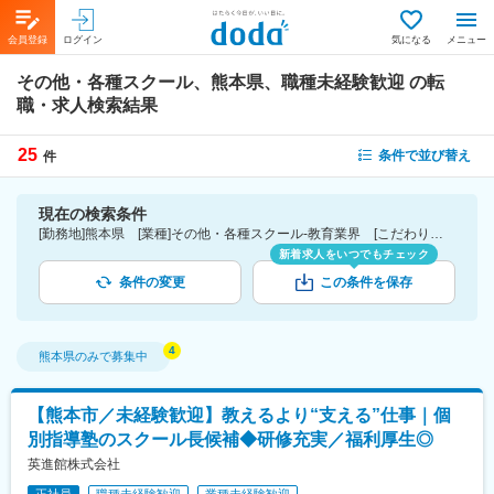
会員登録
ログイン
気になる
メニュー
その他・各種スクール、熊本県、職種未経験歓迎
の転
職・求人検索結果
25
条件で並び替え
件
現在の検索条件
[勤務地]熊本県 [業種]その他・各種スクール-教育業界 [こだわり条件ピックアップ]職種未経験歓迎 [詳細条件](募集・採用情報)職種未経験歓迎
新着求人をいつでもチェック
条件の変更
この条件を保存
熊本県
のみで募集中
【熊本市／未経験歓迎】教えるより“支える”仕事｜個
別指導塾のスクール長候補◆研修充実／福利厚生◎
英進館株式会社