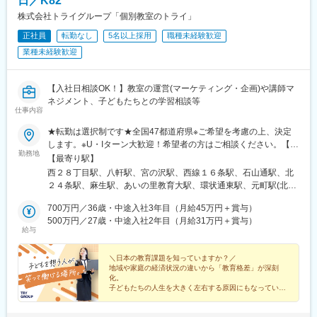
日／K82
久手古戦場駅、赤池駅(愛知県)、神沢駅、鳴海駅、南大高駅、有松
路駅、大阪阿部野橋駅、香櫨園駅、六甲駅、大宮駅(京都府)、西大
駅、知立駅、刈谷駅、太田川駅、前後駅、星川駅(三重県)、鈴鹿市
株式会社トライグループ「個別教室のトライ」
路三条駅、畝傍駅、宇品二丁目駅、福島町駅、蓮池町通駅、旦過
駅、津新町駅、大垣駅、岐南駅、少路駅、千里山駅、石橋阪大前
駅、西黒崎駅、伊賀駅、香椎宮前駅、箱崎宮前駅、市役所駅(長崎
正社員
転勤なし
5名以上採用
職種未経験歓迎
駅、茨木駅、枚方市駅、放出駅、四条畷駅、住道駅、千林大宮
県)、本妙寺入口駅、涙橋駅
業種未経験歓迎
駅、天王寺駅前駅、大阪上本町駅、新石切駅、平野駅(地下鉄)、鳳
駅、あびこ駅、武庫之荘駅、逆瀬川駅、尼崎駅(東海道本線)、夙川
駅、六甲道駅、山陽姫路駅、網干駅、西明石駅、四条駅(京都市
【入社日相談OK！】教室の運営(マーケティング・企画)や講師マ
営)、西院駅(阪急線)、宇治駅(奈良線)、新田辺駅、松井山手駅、彦
ネジメント、子どもたちとの学習相談等
根駅、大和八木駅、大元駅、高島駅(岡山県)、米子駅、山口駅(山
仕事内容
口県)、琴芝駅、宇部駅、緑井駅、大町駅(広島県)、県病院前駅、
河戸帆待川駅、大原駅(広島県)、西広島駅、西高屋駅、西条駅(広
★転勤は選択制です★全国47都道府県※ご希望を考慮の上、決定
島県)、呉駅、三原駅、瓦町駅、栗林公園駅、佐古駅、横河原駅、
します。※U・Iターン大歓迎！希望者の方はご相談ください。【募
勤務地
デンテツターミナルビル前駅、下曽根駅、九州工大前駅、戸畑
集エリア】全国47都道府県■北海道・東北■北海道・青森県・岩手
【最寄り駅】
駅、平和通駅、城野駅(日豊本線)、徳力公団前駅、黒崎駅前駅、折
県・宮城県・秋田県・山形県・福島県■北陸・甲信越■新潟県・富
西２８丁目駅、八軒駅、宮の沢駅、西線１６条駅、石山通駅、北
尾駅、永犬丸駅、長者原駅、酒殿駅、福工大前駅、香椎花園前
山県・石川県・福井県・山梨県・長野県■関東■東京都・茨城県・
２４条駅、麻生駅、あいの里教育大駅、環状通東駅、元町駅(北海
駅、千早駅、箱崎駅、唐津駅、諏訪神社駅、肥前古賀駅、光の森
栃木県・群馬県・埼玉県・千葉県・神奈川県■中部■岐阜県・静岡
道)、大谷地駅、野幌駅、岩見沢駅、苫小牧駅、東室蘭駅、北四番
駅、肥後大津駅、県立体育館前駅、郡元・南駅、谷山駅(鹿児島市
県・愛知県・三重県■関西■京都府・大阪府・滋賀県・兵庫県・奈
700万円／36歳・中途入社3年目（月給45万円＋賞与）
丁駅、長町南駅、富沢駅、南仙台駅、古川駅、筒井駅(青森県)、上
電)、上塩屋駅、滝尾駅、南宮崎駅、浦添前田駅、竜王駅、円山公
良県・和歌山県■中国■鳥取県・島根県・岡山県・広島県・山口県
500万円／27歳・中途入社2年目（月給31万円＋賞与）
盛岡駅、秋田駅、山形駅、郡山駅(福島県)、研究学園駅、土浦駅、
給与
園駅、西線１４条駅、東屯田通駅、新琴似駅、長町駅、西桐生
■四国■徳島県・香川県・愛媛県・高知県■九州■福岡県・佐賀県・
西那須野駅、渋川駅、桐生駅、北浦和駅、土呂駅、北本駅、上尾
駅、さいたま新都心駅、京成成田駅、京成八幡駅、新津田沼駅、
長崎県・大分県・熊本県・宮崎県・鹿児島県・沖縄県【受動喫煙
駅、熊谷駅、北与野駅、せんげん台駅、稲毛海岸駅、成田駅、本
船橋駅、京成西船駅、千葉中央駅、千石駅、富士見台駅、勝どき
対策】教室内全面禁煙【あなたの好きな街で働けます】全国どこ
＼日本の教育課題を知っていますか？／
八幡駅(都営線)、行徳駅、津田沼駅、京成船橋駅、西船橋駅、葭川
地域や家庭の経済状況の違いから「教育格差」が深刻
駅、亀戸水神駅、曳舟駅、田原町駅(東京都)、西太子堂駅、下落合
でも、あなたの好きな街で働けます。また、転勤は「希望制」で
公園駅、目白駅、巣鴨駅、中村橋駅、大泉学園駅、荻窪駅、茗荷
化。
駅、京急鶴見駅、南富山駅前駅、たけふ新駅、入江岡駅、中村日
す。「地域限定社員」として、都道府県をまたぐ転勤がない働き
谷駅、月島駅、亀戸駅、京成曳舟駅、船堀駅、浅草駅(ＴＸ)、綾瀬
子どもたちの人生を大きく左右する原因にもなっていま
赤駅、東別院駅、名鉄一宮駅、平安通駅、徳重駅、千林駅、天王
方も選べるため、あなたの理想のライフスタイルに合った働き方
す。
駅、北千住駅、葛西駅、西葛西駅、三軒茶屋駅、高田馬場駅、辻
寺駅、谷町九丁目駅、我孫子町駅、さくら夙川駅、新在家駅、姫
を実現できます。▼勤務地例▼その他、全国各地に教室がありま
堂駅、東戸塚駅、三ツ境駅、新百合ケ丘駅、金沢文庫駅、鶴見