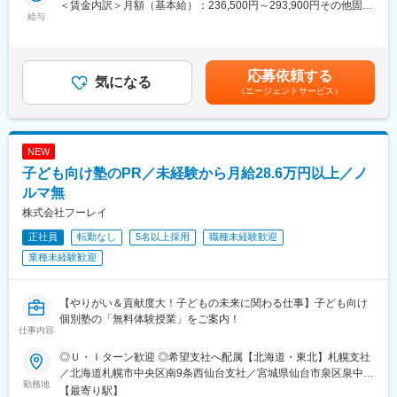
猿猴橋町駅、的場町駅、横川一丁目駅、県庁前駅(広島県)、九品寺
＜賃金内訳＞月額（基本給）：236,500円～293,900円その他固定
交差点駅
給与
手当/月：40,300円～51,500円＜月給＞276,800円～345,400円＜
【総合職（全国転勤有）教務・企画・広報と幅広い業務を経験し
昇給有無＞有＜残業手当＞有＜給与補足＞※給与詳細は経験・能
ます！幅広い分野の教育現場で「やりがい」を実感！教育に興味
力・前職給与等を踏まえて決定■昇給：年1回■賞与：年2回★モデ
をお持ちの方や「教員免許を取得したけれど、違う道へ進んだ」
ル年収例年収610万円～／リーダー1年目年収690万円～／サブマ
という方でも大歓迎です！】
応募依頼する
気になる
ネージャー1年目※全国転勤に伴う広域転勤手当の支給がございま
（エージェントサービス）
す（月額40,300～51,500円）賃金はあくまでも目安の金額であ
＜＜業務内容＞＞
り、選考を通じて上下する可能性があります。月給(月額)は固定手
介護福祉士/保育士/医療秘書/歯科アシスタント/スポーツインスト
当を含めた表記です。
ラクター/ウェディングプランナー/美容師/ネイリスト/栄養士/調理
NEW
師/パティシエなど、幅広い業態に渡り「その道のプロ」を目指す
生徒たちが在籍している学校に勤務。生徒の「夢」を叶えるため
子ども向け塾のPR／未経験から月給28.6万円以上／ノ
に、クラス担任として以下の業務をお任せします。
ルマ無
【教務】＊実務の指導は専門の講師が担当します
株式会社フーレイ
●クラス担任、HR(連絡事項の共有、出欠管理、生徒面談など)
●実習指導(パソコンやプレゼンテーション、就職指導などの授業)
正社員
転勤なし
5名以上採用
職種未経験歓迎
＊生徒は一クラスあたり約30～40名です
業種未経験歓迎
【行事運営】
●学内イベントの企画(姉妹校合同の体育祭などの運営・進行管理)
●運営補助
【やりがい＆貢献度大！子どもの未来に関わる仕事】子ども向け
【就職サポート】
個別塾の「無料体験授業」をご案内！
●キャリア教育(面接指導・履歴書添削など)
仕事内容
●企業訪問(生徒の希望にかなう企業の求人を開拓)
◎Ｕ・Ｉターン歓迎 ◎希望支社へ配属【北海道・東北】札幌支社
【広報】
／北海道札幌市中央区南9条西仙台支社／宮城県仙台市泉区泉中央
●オープンキャンパスの企画・運営(来校者への説明など)
勤務地
【関東甲信越】新潟支社／新潟県新潟市中央区女池神明栃木支社
【最寄り駅】
●地方での学校説明会