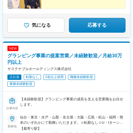
気になる
応募する
NEW
グランピング事業の提案営業／未経験歓迎／月給30万
円以上
サステナブルホールディングス株式会社
正社員
転勤なし
5名以上採用
職種未経験歓迎
業種未経験歓迎
【未経験歓迎】グランピング事業の成長を支える営業職をお任せ
します。
仕事内容
仙台・東京・水戸・山梨・名古屋・大阪・広島・松山・福岡・熊
本のいずれかにて勤務いただきます。☆転勤なし☆U・Iターン歓
勤務地
迎☆直行直帰OK※配属は希望を考慮して決定します。※受動喫煙対
【最寄り駅】