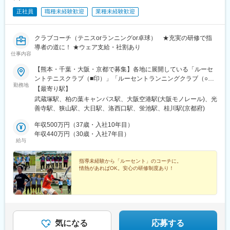
・入塾希望者への説明
変更の範囲：会社の定める業務
正社員
職種未経験歓迎
業種未経験歓迎
・セミナーや高校説明会への参加
・近隣学校への情報収集、広報活動（配布・ポスティングなど）
・ポスティングや近隣学校へのチラシ配布
クラブコーチ（テニスorランニングor卓球） ★充実の研修で指
※9～15歳向けの個別指導塾です。
導者の道に！ ★ウェア支給・社割あり
仕事内容
■研修制度：
【熊本・千葉・大阪・京都で募集】各地に展開している「ルーセ
タブレットの使い方から親御さんとの接し方、教室運営の在り方
ントテニスクラブ（■印）」「ルーセントランニングクラブ（○
など先輩社員からのOJTにて習得いただきます。
勤務地
印）」「ルーセント卓球クラブ（◆印）」で勤務いただきます。
・仕事人としてのスタンスや専門スキルなどを学べる各種研修
【最寄り駅】
勤務地の希望は考慮します。■熊本 ：熊本県熊本市北区龍田5-
・人生キャリアを考えるライフプラン研修
武蔵塚駅、柏の葉キャンパス駅、大阪空港駅(大阪モノレール)、光
12-56■柏 ：千葉県柏市十余二348■○豊中 ：大阪府豊中市
・心理学から人間関係構築力を学ぶポジティブ心理学研修等もご
善寺駅、狭山駅、大日駅、洛西口駅、蛍池駅、桂川駅(京都府)
蛍池西町2-7-26■○枚方 ：大阪府枚方市出口6-25-1■美原 ：
ざいます。
大阪府堺市美原区菅生1709■○守口 ：大阪府守口市佐太中町2丁
年収500万円（37歳・入社10年目）
目24-2○◆京都 ：京都府京都市西京区川島六ノ坪町10-2 Taut阪
年収440万円（30歳・入社7年目）
■魅力：
給与
急洛西口 N-15※受動喫煙対策あり：屋内原則禁煙
・明光義塾の「個別指導」モデル…
生徒一人ひとりへ寄り添う指導と学習計画が中心
指導未経験から「ルーセント」のコーチに。
・教室長＝「教える＋マネジメント」のハイブリッド職
情熱があればOK。安心の研修制度あり！
・教材準備は最小限、運営に集中できる環境
・教育・人材育成に興味があれば未経験からでも活躍可能です。
■当社について：
年商71億円を誇る「丸光ホールディングス」のグループ会社。
全国２０００教室の日本最大の個別指導塾「明光義塾」、「自立
気になる
応募する
学習ＲＥＤ」を１１教室、また「ほねつぎ」鍼灸接骨院を３院経