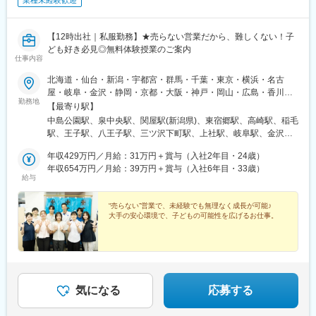
【12時出社｜私服勤務】★売らない営業だから、難しくない！子
ども好き必見◎無料体験授業のご案内
仕事内容
北海道・仙台・新潟・宇都宮・群馬・千葉・東京・横浜・名古
屋・岐阜・金沢・静岡・京都・大阪・神戸・岡山・広島・香川・
勤務地
熊本・鹿児島の、22拠点で増員採用！★希望支社へ配属★U・Iタ
【最寄り駅】
ーン歓迎（社宅あり！ぜひお気軽にご相談ください）【北海道・
中島公園駅、泉中央駅、関屋駅(新潟県)、東宿郷駅、高崎駅、稲毛
東北】札幌支社／仙台支社【関東甲信越】新潟支社／栃木支社／
駅、王子駅、八王子駅、三ツ沢下町駅、上社駅、岐阜駅、金沢
群馬支社／千葉支社／東京支社／西東京支社／横浜支社【中部・
駅、静岡駅、桂駅、堺市駅、中央市場前駅、大元駅、佐伯区役所
関西】名古屋支社／岐阜支社／金沢支社／静岡支社／京都支社／
年収429万円／月給：31万円＋賞与（入社2年目・24歳）
前駅、松島二丁目駅、東比恵駅、平成駅、二中通駅、山鼻９条
大阪支社／神戸支社【中国四国・九州】岡山支社／広島支社／高
年収654万円／月給：39万円＋賞与（入社6年目・33歳）
駅、駅東公園前駅、王子駅前駅、京王八王子駅、反町駅、広電五
給与
松支社／福岡支社／熊本支社／鹿児島支社＼全拠点、12時出社で
日市駅、荒田八幡駅、東本願寺前駅、宇都宮駅東口駅、栄町駅(東
残業6時間以内！直帰もOK／★私服でOK！革靴、パンプスも不要
京都)、神奈川駅、五日市駅、武之橋駅
★賞与年2回＋インセンティブあり！年収650万円超も可能★育
“売らない”営業で、未経験でも無理なく成長が可能♪
大手の安心環境で、子どもの可能性を広げるお仕事。
児・介護休業制度や退職金制度など、充実の福利厚生あり引っ越
しなどがあっても、会社を辞めずにグループ内での転籍や、別拠
点への異動もOK！長く腰を据えて働ける環境を、整備していま
す。※受動喫煙対策あり※リモート・在宅制度などはないのです
が、むしろ聞きたいことがすぐ聞ける環境です！
気になる
応募する