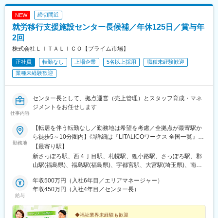
締切間近
NEW
就労移行支援施設センター長候補／年休125日／賞与年
2回
株式会社ＬＩＴＡＬＩＣＯ【プライム市場】
正社員
転勤なし
上場企業
5名以上採用
職種未経験歓迎
業種未経験歓迎
センター長として、拠点運営（売上管理）とスタッフ育成・マネ
ジメントをお任せします
仕事内容
【転居を伴う転勤なし／勤務地は希望を考慮／全拠点が最寄駅か
ら徒歩5～10分圏内】◎詳細は『LITALICOワークス 全国一覧』の
勤務地
検索でご確認いただけます。■北海道：札幌、函館■福島県：福
【最寄り駅】
島、郡山■栃木県：宇都宮■埼玉県：さいたま、和光、所沢、越
新さっぽろ駅、西４丁目駅、札幌駅、狸小路駅、さっぽろ駅、郡
谷、草加、朝霞■千葉県：千葉、柏、船橋、松戸、市原■東京都：
山駅(福島県)、福島駅(福島県)、宇都宮駅、大宮駅(埼玉県)、南与
東京23区、八王子、三鷹、府中、立川■神奈川県：横浜、川崎、
野駅、和光市駅、小手指駅、南越谷駅、草加駅、栄町駅(千葉県)、
横須賀、大和、厚木■静岡県：静岡、浜松、富士■愛知県：名古
年収500万円（入社6年目／エリアマネージャー）
柏駅、西船橋駅、松戸駅、水道橋駅、錦糸町駅、岩本町駅、日暮
屋、春日井、尾張旭、豊明、一宮、豊田、岡崎■新潟県：新潟■富
年収450万円（入社4年目／センター長）
里駅(舎人ライナー)、葛西駅、新板橋駅、亀有駅、新小岩駅、向原
給与
山県：富山■大阪府：大阪、池田■奈良県：奈良■京都府：京都、
駅(東京都)、赤羽駅、高田馬場駅、蒲田駅、五反田駅、内幸町駅、
宇治■岡山県：倉敷■広島県：広島、福山■熊本県：熊本■福岡県：
中目黒駅、南新宿駅、新宿御苑前駅、京王八王子駅、三鷹駅、府
久留米※上記には新規開設予定（住所未確定）の拠点もございま
◆福祉業界未経験も歓迎
中駅(東京都)、立川南駅、立川北駅、センター南駅、新横浜駅、関