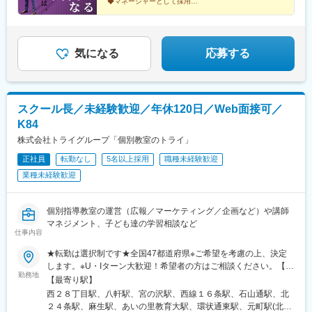
谷駅、月島駅、亀戸駅、京成曳舟駅、船堀駅、浅草駅(ＴＸ)、綾瀬
◆マネージャーとして採用
方も選べるため、あなたの理想のライフスタイルに合った働き方
◆マーケティングや人材開発など幅広いスキルが身に着
駅、北千住駅、葛西駅、西葛西駅、三軒茶屋駅、高田馬場駅、辻
く
を実現できます。▼勤務地例▼その他、全国各地に教室がありま
堂駅、東戸塚駅、三ツ境駅、新百合ケ丘駅、金沢文庫駅、鶴見
◆完週休2日・年休120日
す。詳細は別途お問い合わせください。
駅、上大岡駅、横浜駅、平沼橋駅、みなとみらい駅、本郷駅(長野
◆転勤なしもOK
県)、北長野駅、安茂里駅、篠ノ井駅、南松本駅、新潟駅、大町駅
気になる
応募する
(富山県)、野町駅、小松駅、武生駅、桜橋駅(静岡県)、春日町駅、
草薙駅(東海道本線)、長沼駅(静岡県)、静岡駅、吉原本町駅、富士
宮駅、中村公園駅、本山駅(愛知県)、星ケ丘駅(愛知県)、御器所
駅、野並駅、金山駅(愛知県)、尾張一宮駅、春田駅、上飯田駅、勝
スクール長／未経験歓迎／年休120日／Web面接可／
川駅、小幡駅、三郷駅(愛知県)、瀬戸口駅、藤が丘駅(愛知県)、長
K84
久手古戦場駅、赤池駅(愛知県)、神沢駅、鳴海駅、南大高駅、有松
駅、知立駅、刈谷駅、太田川駅、前後駅、星川駅(三重県)、鈴鹿市
株式会社トライグループ「個別教室のトライ」
駅、津新町駅、大垣駅、岐南駅、少路駅、千里山駅、石橋阪大前
正社員
転勤なし
5名以上採用
職種未経験歓迎
駅、茨木駅、枚方市駅、放出駅、四条畷駅、住道駅、千林大宮
業種未経験歓迎
駅、天王寺駅前駅、大阪上本町駅、新石切駅、平野駅(地下鉄)、鳳
駅、あびこ駅、武庫之荘駅、逆瀬川駅、尼崎駅(東海道本線)、夙川
駅、六甲道駅、山陽姫路駅、網干駅、西明石駅、四条駅(京都市
個別指導教室の運営（広報／マーケティング／企画など）や講師
営)、西院駅(阪急線)、宇治駅(奈良線)、新田辺駅、松井山手駅、彦
マネジメント、子ども達の学習相談など
根駅、大和八木駅、大元駅、高島駅(岡山県)、米子駅、山口駅(山
仕事内容
口県)、琴芝駅、宇部駅、緑井駅、大町駅(広島県)、県病院前駅、
河戸帆待川駅、大原駅(広島県)、西広島駅、西高屋駅、西条駅(広
★転勤は選択制です★全国47都道府県※ご希望を考慮の上、決定
島県)、呉駅、三原駅、瓦町駅、栗林公園駅、佐古駅、横河原駅、
します。※U・Iターン大歓迎！希望者の方はご相談ください。【募
勤務地
デンテツターミナルビル前駅、下曽根駅、九州工大前駅、戸畑
集エリア】全国47都道府県■北海道・東北■北海道・青森県・岩手
【最寄り駅】
駅、平和通駅、城野駅(日豊本線)、徳力公団前駅、黒崎駅前駅、折
県・宮城県・秋田県・山形県・福島県■北陸・甲信越■新潟県・富
西２８丁目駅、八軒駅、宮の沢駅、西線１６条駅、石山通駅、北
尾駅、永犬丸駅、長者原駅、酒殿駅、福工大前駅、香椎花園前
山県・石川県・福井県・山梨県・長野県■関東■東京都・茨城県・
２４条駅、麻生駅、あいの里教育大駅、環状通東駅、元町駅(北海