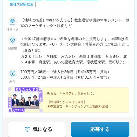
業種未経験歓迎
【地域に根差し“学び“を支える】教室運営や講師マネジメント、教
室のマーケティング・販促など
仕事内容
＜全国47都道府県＞※ご希望を考慮の上、決定します。※転勤は選
択制となります。※U・Iターン大歓迎！希望者の方はご相談くださ
勤務地
い。【募集エリア】全国47都道府県■北海道・東北■北海道・青森
【最寄り駅】
県・岩手県・宮城県・秋田県・山形県・福島県■北陸・甲信越■新
西２８丁目駅、八軒駅、宮の沢駅、西線１６条駅、石山通駅、北
潟県・富山県・石川県・福井県・山梨県・長野県■関東■東京都・
２４条駅、麻生駅、あいの里教育大駅、環状通東駅、元町駅(北海
茨城県・栃木県・群馬県・埼玉県・千葉県・神奈川県■中部■岐阜
道)、大谷地駅、野幌駅、岩見沢駅、苫小牧駅、東室蘭駅、北四番
県・静岡県・愛知県・三重県■関西■京都府・大阪府・滋賀県・兵
700万円／36歳・中途入社3年目（月給45万円＋賞与）
丁駅、長町南駅、富沢駅、南仙台駅、古川駅、筒井駅(青森県)、上
庫県・奈良県・和歌山県■中国■鳥取県・島根県・岡山県・広島
500万円／27歳・中途入社2年目（月給31万円＋賞与）
盛岡駅、秋田駅、山形駅、郡山駅(福島県)、研究学園駅、土浦駅、
給与
県・山口県■四国■徳島県・香川県・愛媛県・高知県■九州■福岡
西那須野駅、渋川駅、桐生駅、北浦和駅、土呂駅、北本駅、上尾
県・佐賀県・長崎県・大分県・熊本県・宮崎県・鹿児島県・沖縄
駅、熊谷駅、北与野駅、せんげん台駅、稲毛海岸駅、成田駅、本
県
教育も、キャリアも、自分らしく。
八幡駅(都営線)、行徳駅、津田沼駅、京成船橋駅、西船橋駅、葭川
公園駅、目白駅、巣鴨駅、中村橋駅、大泉学園駅、荻窪駅、茗荷
【総合職だから描ける未来】
谷駅、月島駅、亀戸駅、京成曳舟駅、船堀駅、浅草駅(ＴＸ)、綾瀬
★教室運営・マーケティングなど幅広い業務
★年間休日120日＆完全週休2日
駅、北千住駅、葛西駅、西葛西駅、三軒茶屋駅、高田馬場駅、辻
★13時始業／NO残業を推奨
堂駅、東戸塚駅、三ツ境駅、新百合ケ丘駅、金沢文庫駅、鶴見
★「転勤なし」も選択可能
駅、上大岡駅、横浜駅、平沼橋駅、みなとみらい駅、本郷駅(長野
★不登校支援など、教育格差にも本気で取り組む
県)、北長野駅、安茂里駅、篠ノ井駅、南松本駅、新潟駅、大町駅
気になる
応募する
(富山県)、野町駅、小松駅、武生駅、桜橋駅(静岡県)、春日町駅、