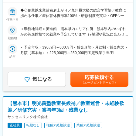
【具体的には】
・新規生徒の募集活動
◆◇創業以来業績右肩上がり／九州最大級の総合学習塾／教育に
・教室運営に関わる日々の準備、電話・来客対応
携わる仕事／産休育休復帰率100%・研修制度充実◎・OFFシーズ
・生徒とのコミュニケーション、学習カリキュラムの設定・進捗
仕事内容
ンは長期休暇の取得可／業界トップクラスの働きやすさ◆◇
管理
・保護者との面談・進路相談・学習状況の共有
＜勤務地詳細＞英進館 熊本県内エリア住所：熊本県内のいずれ
教育業界未経験でもOK！
・チューター（大学生講師）の面談・教育・シフト管理
かの英進館校での就業を予定しています（※希望や状況に合わせて
「子どもたちの成長を支えたい」「教育に携わる仕事がしたい」
勤務地
決定） 受動喫煙対策：屋内全面禁煙変更の範囲：会社の定める事
という想いを持つ方をお待ちしています。
■特徴：
業所
＜予定年収＞390万円～600万円＜賃金形態＞月給制＜賃金内訳＞
・年間休日110日、長期休暇も確実に取得可能（完全閉館日あ
月額（基本給）：225,000円～250,000円固定残業手当/月：
■企業概要：
り）
給与
55,000円～100,000円（固定残業時間30時間0分/月）超過した時
在籍生徒数38,000人を超える九州最大級の規模を誇る総合学習塾
【例】4月2～6日／8月11～16日／8月27～31日／10月27～11月1
間外労働の残業手当は追加支給＜月給＞280,000円～350,000円
です。
日
（一律手当を含む）＜昇給有無＞有＜残業手当＞有＜給与補足＞※
学力の向上だけを目的とせず、自立した社会人の育成に重きを置
明るく前向きな社風で、未経験からでも安心してスタートできま
給与詳細は年齢、経験、能力を考慮の上決定します。■昇給：年1
き、学生たちと向き合っています。
す。
応募依頼する
気になる
回（7月）■賞与：年2回（6月・12月）■年収例：420万円（月給
・研修制度も充実（OJT・模擬授業・先輩社員の同席指導など）
（エージェントサービス）
28万円＋賞与／一般・29歳）、520万円（月給30万円＋賞与／主
■職務概要：
約3か月の研修を経て教室長としてのキャリアをスタートいただき
任・33歳）賃金はあくまでも目安の金額であり、選考を通じて上
算数・数学、理科、英語、社会、国語の中から1科目の専任講師と
ます。
下する可能性があります。月給(月額)は固定手当を含めた表記で
して、小・中学生向けの集団授業や進路指導を行っていただきま
す。
【熊本市】明光義塾教室長候補／教室運営・未経験歓
す。
■配属先情報：
■詳細：
教場内に集団指導と併設する形ですので、他の講師陣と連携しな
迎／研修充実・賞与年3回・残業なし
（1）授業の準備・運営…テキストやプリント・テストなど、授業
がら業務を進めることができます。
サクセスリンク株式会社
の準備を行っていただきます。授業内容はカリキュラムが決めら
おおよそ生徒70名、アルバイト15名が在籍しております。
れており、マニュアルもあるため、安心して授業を行うことが可
正社員
転勤なし
職種未経験歓迎
業種未経験歓迎
能です。授業については、平日は18:30頃、土日は午前中から開始
■当社の魅力：