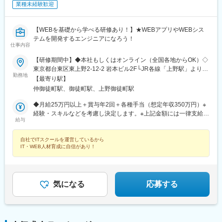
駅、西黒崎駅、伊賀駅、香椎宮前駅、箱崎宮前駅、市役所駅(長崎
業種未経験歓迎
県)、本妙寺入口駅、涙橋駅
【WEBを基礎から学べる研修あり！】★WEBアプリやWEBシス
テムを開発するエンジニアになろう！
仕事内容
【研修期間中】◆本社もしくはオンライン（全国各地からOK）◇
東京都台東区東上野2-12-2 岩本ビル2F└JR各線「上野駅」より徒
勤務地
歩7分└JR線「御徒町駅」より徒歩5分└都営大江戸線「上野御徒
【最寄り駅】
町駅」より徒歩4分【研修終了後】◆東京23区を中心とした全国
仲御徒町駅、御徒町駅、上野御徒町駅
各地のITプロジェクト先※勤務地は希望を考慮します。※転居を伴
う転勤はありません。※すべて徒歩10分以内の駅チカオフィスで
◆月給25万円以上＋賞与年2回＋各種手当（想定年収350万円）※
す。★将来的には、フルリモートや在宅勤務、リモートワークも
経験・スキルなどを考慮し決定します。※上記金額には一律支給の
給与
可能です！【当社のITスクールについて】元々当社のITエンジニア
住宅手当2万円を含みます。※残業代は全額支給※試用期間6ヵ月あ
スクールは、自社で研修制度を持っていないIT会社に向けて、ITエ
り（期間中は月給23万円以上で、その他の待遇に変更なし）☆経
自社でITスクールを運営しているから
ンジニア育成を支援してきたという背景を持ちます。だから研修
験がある方は、現職・前職給与を考慮します。【年収例】年収
IT・WEB人材育成に自信があり！
実績とノウハウは豊富！専任講師がカリキュラムに沿って研修し
350万円（経験0年入社）年収450万円（経験3年入社）年収600万
ていくため、本当にITスクールに通っているような2ヵ月を過ごす
円（経験5年入社）
ことができます。もちろん社員としての採用なので、研修期間中
も給与がでます。思いきり勉強を楽しんでください！
気になる
応募する