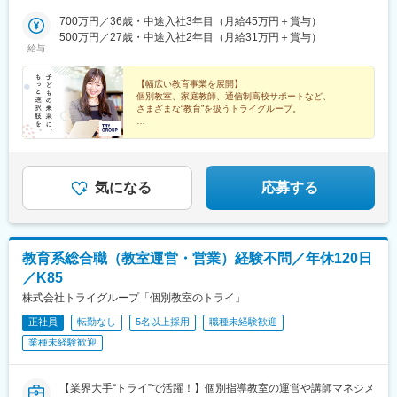
駅、千早駅、箱崎駅、唐津駅、諏訪神社駅、肥前古賀駅、光の森
栃木県・群馬県・埼玉県・千葉県・神奈川県■中部■岐阜県・静岡
道)、大谷地駅、野幌駅、岩見沢駅、苫小牧駅、東室蘭駅、北四番
駅、肥後大津駅、県立体育館前駅、郡元・南駅、谷山駅(鹿児島市
県・愛知県・三重県■関西■京都府・大阪府・滋賀県・兵庫県・奈
700万円／36歳・中途入社3年目（月給45万円＋賞与）
丁駅、長町南駅、富沢駅、南仙台駅、古川駅、筒井駅(青森県)、上
電)、上塩屋駅、滝尾駅、南宮崎駅、浦添前田駅、竜王駅、円山公
良県・和歌山県■中国■鳥取県・島根県・岡山県・広島県・山口県
500万円／27歳・中途入社2年目（月給31万円＋賞与）
盛岡駅、秋田駅、山形駅、郡山駅(福島県)、研究学園駅、土浦駅、
給与
園駅、西線１４条駅、東屯田通駅、新琴似駅、長町駅、西桐生
■四国■徳島県・香川県・愛媛県・高知県■九州■福岡県・佐賀県・
西那須野駅、渋川駅、桐生駅、北浦和駅、土呂駅、北本駅、上尾
駅、さいたま新都心駅、京成成田駅、京成八幡駅、新津田沼駅、
長崎県・大分県・熊本県・宮崎県・鹿児島県・沖縄県【受動喫煙
駅、熊谷駅、北与野駅、せんげん台駅、稲毛海岸駅、成田駅、本
船橋駅、京成西船駅、千葉中央駅、千石駅、富士見台駅、勝どき
対策】教室内全面禁煙【あなたの好きな街で働けます】全国どこ
【幅広い教育事業を展開】
八幡駅(都営線)、行徳駅、津田沼駅、京成船橋駅、西船橋駅、葭川
個別教室、家庭教師、通信制高校サポートなど、
駅、亀戸水神駅、曳舟駅、田原町駅(東京都)、西太子堂駅、下落合
でも、あなたの好きな街で働けます。また、転勤は「希望制」で
公園駅、目白駅、巣鴨駅、中村橋駅、大泉学園駅、荻窪駅、茗荷
さまざまな“教育”を扱うトライグループ。
駅、京急鶴見駅、南富山駅前駅、たけふ新駅、入江岡駅、中村日
す。「地域限定社員」として、都道府県をまたぐ転勤がない働き
谷駅、月島駅、亀戸駅、京成曳舟駅、船堀駅、浅草駅(ＴＸ)、綾瀬
赤駅、東別院駅、名鉄一宮駅、平安通駅、徳重駅、千林駅、天王
方も選べるため、あなたの理想のライフスタイルに合った働き方
ただ教えるだけでなく、教育を通じて
駅、北千住駅、葛西駅、西葛西駅、三軒茶屋駅、高田馬場駅、辻
寺駅、谷町九丁目駅、我孫子町駅、さくら夙川駅、新在家駅、姫
社会問題の解決にも注力している当社だからこそ、
を実現できます。▼勤務地例▼その他、全国各地に教室がありま
堂駅、東戸塚駅、三ツ境駅、新百合ケ丘駅、金沢文庫駅、鶴見
挑戦できることがあります。
路駅、烏丸駅、西院駅(京福線)、宇治駅(京阪線)、京田辺駅、八木
す。詳細は別途お問い合わせください。
駅、上大岡駅、横浜駅、平沼橋駅、みなとみらい駅、本郷駅(長野
西口駅、古市駅(広島県)、広大附属学校前駅、広電西広島・己斐
県)、北長野駅、安茂里駅、篠ノ井駅、南松本駅、新潟駅、大町駅
気になる
応募する
駅、栗林公園北口駅、栗林駅、はりまや橋駅、小倉駅(福岡県)、城
(富山県)、野町駅、小松駅、武生駅、桜橋駅(静岡県)、春日町駅、
野駅(北九州高速鉄道)、徳力嵐山口駅、黒崎駅、三ケ森駅、原町
草薙駅(東海道本線)、長沼駅(静岡県)、静岡駅、吉原本町駅、富士
駅、西鉄千早駅、箱崎九大前駅、新大工町駅、上熊本駅(路面電
宮駅、中村公園駅、本山駅(愛知県)、星ケ丘駅(愛知県)、御器所
車)、郡元駅(鹿児島市電)、谷山駅(指宿枕崎線)、ロープウェイ入口
駅、野並駅、金山駅(愛知県)、尾張一宮駅、春田駅、上飯田駅、勝
教育系総合職（教室運営・営業）経験不問／年休120日
駅、中央図書館前駅、太子堂駅、本八幡駅(総武線)、東海神駅、京
川駅、小幡駅、三郷駅(愛知県)、瀬戸口駅、藤が丘駅(愛知県)、長
成千葉駅、東向島駅、浅草駅、国道駅、南富山駅、北府駅、森小
／K85
久手古戦場駅、赤池駅(愛知県)、神沢駅、鳴海駅、南大高駅、有松
路駅、大阪阿部野橋駅、香櫨園駅、六甲駅、大宮駅(京都府)、西大
駅、知立駅、刈谷駅、太田川駅、前後駅、星川駅(三重県)、鈴鹿市
株式会社トライグループ「個別教室のトライ」
路三条駅、畝傍駅、宇品二丁目駅、福島町駅、蓮池町通駅、旦過
駅、津新町駅、大垣駅、岐南駅、少路駅、千里山駅、石橋阪大前
駅、西黒崎駅、伊賀駅、香椎宮前駅、箱崎宮前駅、市役所駅(長崎
正社員
転勤なし
5名以上採用
職種未経験歓迎
駅、茨木駅、枚方市駅、放出駅、四条畷駅、住道駅、千林大宮
県)、本妙寺入口駅、涙橋駅
業種未経験歓迎
駅、天王寺駅前駅、大阪上本町駅、新石切駅、平野駅(地下鉄)、鳳
駅、あびこ駅、武庫之荘駅、逆瀬川駅、尼崎駅(東海道本線)、夙川
駅、六甲道駅、山陽姫路駅、網干駅、西明石駅、四条駅(京都市
【業界大手“トライ”で活躍！】個別指導教室の運営や講師マネジメ
営)、西院駅(阪急線)、宇治駅(奈良線)、新田辺駅、松井山手駅、彦