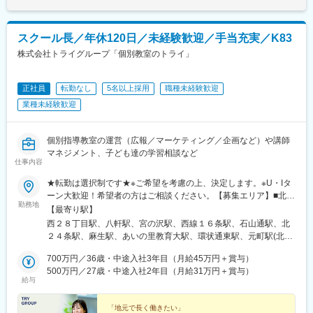
草薙駅(東海道本線)、長沼駅(静岡県)、静岡駅、吉原本町駅、富士
宮駅、中村公園駅、本山駅(愛知県)、星ケ丘駅(愛知県)、御器所
駅、野並駅、金山駅(愛知県)、尾張一宮駅、春田駅、上飯田駅、勝
スクール長／年休120日／未経験歓迎／手当充実／K83
川駅、小幡駅、三郷駅(愛知県)、瀬戸口駅、藤が丘駅(愛知県)、長
株式会社トライグループ「個別教室のトライ」
久手古戦場駅、赤池駅(愛知県)、神沢駅、鳴海駅、南大高駅、有松
駅、知立駅、刈谷駅、太田川駅、前後駅、星川駅(三重県)、鈴鹿市
駅、津新町駅、大垣駅、岐南駅、少路駅、千里山駅、石橋阪大前
正社員
転勤なし
5名以上採用
職種未経験歓迎
駅、茨木駅、枚方市駅、放出駅、四条畷駅、住道駅、千林大宮
業種未経験歓迎
駅、天王寺駅前駅、大阪上本町駅、新石切駅、平野駅(地下鉄)、鳳
駅、あびこ駅、武庫之荘駅、逆瀬川駅、尼崎駅(東海道本線)、夙川
駅、六甲道駅、山陽姫路駅、網干駅、西明石駅、四条駅(京都市
個別指導教室の運営（広報／マーケティング／企画など）や講師
営)、西院駅(阪急線)、宇治駅(奈良線)、新田辺駅、松井山手駅、彦
マネジメント、子ども達の学習相談など
根駅、大和八木駅、大元駅、高島駅(岡山県)、米子駅、山口駅(山
仕事内容
口県)、琴芝駅、宇部駅、緑井駅、大町駅(広島県)、県病院前駅、
河戸帆待川駅、大原駅(広島県)、西広島駅、西高屋駅、西条駅(広
★転勤は選択制です★※ご希望を考慮の上、決定します。※U・Iタ
島県)、呉駅、三原駅、瓦町駅、栗林公園駅、佐古駅、横河原駅、
ーン大歓迎！希望者の方はご相談ください。【募集エリア】■北海
勤務地
デンテツターミナルビル前駅、下曽根駅、九州工大前駅、戸畑
道・東北■北海道・青森県・岩手県・宮城県・秋田県・山形県・福
【最寄り駅】
駅、平和通駅、城野駅(日豊本線)、徳力公団前駅、黒崎駅前駅、折
島県■北陸・甲信越■新潟県・富山県・石川県・福井県・山梨県・
西２８丁目駅、八軒駅、宮の沢駅、西線１６条駅、石山通駅、北
尾駅、永犬丸駅、長者原駅、酒殿駅、福工大前駅、香椎花園前
長野県■関東■茨城県・栃木県・群馬県■中部■岐阜県・静岡県・愛
２４条駅、麻生駅、あいの里教育大駅、環状通東駅、元町駅(北海
駅、千早駅、箱崎駅、唐津駅、諏訪神社駅、肥前古賀駅、光の森
知県・三重県■関西■滋賀県・奈良県・和歌山県■中国■鳥取県・島
道)、大谷地駅、野幌駅、岩見沢駅、苫小牧駅、東室蘭駅、北四番
駅、肥後大津駅、県立体育館前駅、郡元・南駅、谷山駅(鹿児島市
根県・岡山県・広島県・山口県■四国■徳島県・香川県・愛媛県・
700万円／36歳・中途入社3年目（月給45万円＋賞与）
丁駅、長町南駅、富沢駅、南仙台駅、古川駅、筒井駅(青森県)、上
電)、上塩屋駅、滝尾駅、南宮崎駅、浦添前田駅、竜王駅、円山公
高知県■九州■福岡県・佐賀県・長崎県・大分県・熊本県・宮崎
500万円／27歳・中途入社2年目（月給31万円＋賞与）
盛岡駅、秋田駅、山形駅、郡山駅(福島県)、研究学園駅、土浦駅、
給与
園駅、西線１４条駅、東屯田通駅、新琴似駅、長町駅、西桐生
県・鹿児島県・沖縄県【受動喫煙対策】教室内全面禁煙【あなた
西那須野駅、渋川駅、桐生駅、竜王駅、本郷駅(長野県)、北長野
駅、さいたま新都心駅、京成成田駅、京成八幡駅、新津田沼駅、
の好きな街で働けます】全国どこでも、あなたの好きな街で働け
駅、安茂里駅、篠ノ井駅、南松本駅、新潟駅、大町駅(富山県)、野
船橋駅、京成西船駅、千葉中央駅、千石駅、富士見台駅、勝どき
ます。また、転勤は「希望制」です。「地域限定社員」として、
「地元で長く働きたい」
町駅、小松駅、武生駅、桜橋駅(静岡県)、春日町駅、草薙駅(東海