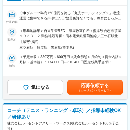
20代を中心に幅広い世代が活躍しており、未経験からスタートす
びや定着率も高いです。
る方も多い環境です。さまざまなバックグラウンドを持つ講師が
・経営戦略：当社は市場ニーズを捉えた経営をしており、昨年度
協力し合い、教室運営を行っています。
の売上は146億円と全国トップクラスです。また新規校舎の開設
◇◆グループ年商150億円を誇る「丸光ホールディングス」/教室
や学習における診断システムの自社開発など、積極的に新規事業
運営に集中できる/年休115日/教員免許なくても、教育にしっかり
■業務の魅力
の展開も行っています。
仕事内容
携われる環境◇◆
生徒に寄り添いながら成長をサポートできるやりがいに加え、教
＜勤務地詳細＞自立学習RED 須屋教室住所：熊本県合志市須屋
室運営や営業活動など多様なスキルを身につけることが可能で
■職務内容：
１９３３－２ 勤務地最寄駅：熊本電気鉄道菊池線／三ツ石駅受動
す。教育業界未経験でも安心してチャレンジできる研修制度が整
変更の範囲：会社の定める業務
明光義塾 御代志教室にて、教室長候補として教室運営全般をマネ
勤務地
喫煙対策：屋内全面禁煙変更の範囲：無
っています。
【最寄り駅】
ジメント いただきます。
三ツ石駅、須屋駅、黒石駅(熊本県)
▼詳細…
■教育体制
（1）生徒の学習管理・成績向上サポート…
＜予定年収＞330万円～600万円＜賃金形態＞月給制＜賃金内訳＞
新人講師研修やOJT、先輩講師によるサポートがあり、段階的に
・個別指導カリキュラムの作成
月額（基本給）：174,000円～310,400円固定残業手当/月：
成長できる体制です。
・学習進捗管理／テスト対策／入試に向けた目標設定
給与
56,000円～89,600円（固定残業時間40時間0分/月）超過した時間
・生徒面談を通じたモチベーション管理
外労働の残業手当は追加支給＜月給＞230,000円～400,000円（一
■就業環境
律手当を含む）＜昇給有無＞有＜残業手当＞有＜給与補足＞■昇
週休2日制（日・月曜休み）、年間休日117日。働きやすい環境
（2）講師（大学生・社会人）の管理・育成…
給：年2回(6,11月)／1月あたり5,000円～50,000円（前年度実績）
で、ワークライフバランスを重視しています。
応募依頼する
・採用、シフト管理
気になる
■賞与：年2回(8,12月)賃金はあくまでも目安の金額であり、選考
（エージェントサービス）
・授業品質のチェック、研修指導
を通じて上下する可能性があります。月給(月額)は固定手当を含め
■想定されるキャリアパス
・生徒との相性調整や授業フォロー
た表記です。
教室長として経験を積んだ後は、複数教室の統括や教育事業全般
へのキャリアアップも目指せます。
（3）保護者対応
コーチ（テニス・ランニング・卓球）／指導未経験OK
三者面談（年3～4回）、学習状況の共有、進路相談／講習提案
■企業の特徴/魅力
／研修あり
地域に根差し、教育を通して社会に貢献する企業です。福利厚生
（4） 教室運営業務／地域広報
株式会社ルーセントアスリートワークス(株式会社ルーセント100％子会
も充実しており、安定した環境で長く働くことができます。
・講習スケジュール作成
社)