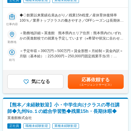
正社員
職種未経験歓迎
業種未経験歓迎
◆◇創業以来業績右肩あがり／残業15h程度／産休育休復帰率
100％／業界トップクラスの働きやすさ／OFFシーズンは長期休暇
仕事内容
の取得可◆◇
＜勤務地詳細＞英進館 熊本県内エリア住所：熊本県内のいずれ
教育業界未経験でもOK！
かの英進館校での就業を予定しています（※希望や状況に合わせて
「子どもたちの成長を支えたい」「教育に携わる仕事がしたい」
勤務地
決定） 受動喫煙対策：屋内全面禁煙変更の範囲：会社の定める事
という想いを持つ方をお待ちしています。
業所
＜予定年収＞390万円～500万円＜賃金形態＞月給制＜賃金内訳＞
月額（基本給）：225,000円～250,000円固定残業手当/月：
■企業概要：
給与
55,000円～73,000円（固定残業時間30時間0分/月）超過した時間
在籍生徒数38,000人を超える九州最大級の規模を誇る総合学習塾
外労働の残業手当は追加支給＜月給＞280,000円～323,000円（一
です。
律手当を含む）＜昇給有無＞有＜残業手当＞有＜給与補足＞■昇
学力の向上だけを目的とせず、自立した社会人の育成に重きを置
給：年1回（7月）■賞与：年2回（6月／12月）■年収例：420万円
き、学生たちと向き合っています。
応募依頼する
気になる
（月給28万円＋賞与／一般・29歳）、520万円（月給30万円＋賞
（エージェントサービス）
与／主任・33歳）賃金はあくまでも目安の金額であり、選考を通
■業務内容：
じて上下する可能性があります。月給(月額)は固定手当を含めた表
英進館が展開する個別指導部門【パスカル】にて、スクール運営
記です。
をお任せします。
【熊本／未経験歓迎】小・中学生向けクラスの専任講
生徒や保護者との面談、学習進捗の管理からお任せし、ゆくゆく
は教室全体の運営をお任せします。
師◆九州No.１の総合学習塾◆残業15h・長期休暇◆
※授業は基本的に担当しませんが、生徒一人ひとりに最適な学習環
英進館株式会社
境を整える重要な役割です。
正社員
職種未経験歓迎
業種未経験歓迎