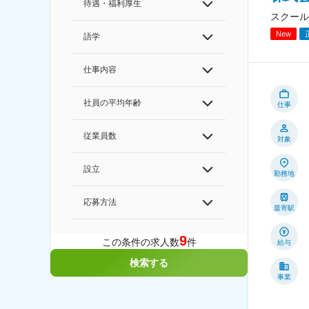
待遇・福利厚生
スクール
New
語学
仕事内容
社員の平均年齢
仕事
従業員数
対象
設立
勤務地
応募方法
最寄駅
9
この条件の求人数
件
給与
検索する
事業