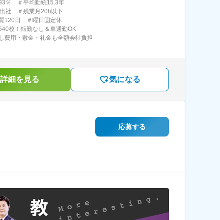
3％ ＃平均勤続15.3年
半出社 ＃残業月20h以下
質120日 ＃曜日固定休
540校！転勤なし＆車通勤OK
し費用・敷金・礼金も全額会社負担
詳細を見る
気になる
応募する