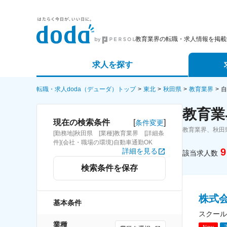
教育業界の転職・求人情報を掲載
求人を探す
詳細条件から探す
エージェ
転職・求人doda（デューダ）トップ
東北
秋田県
教育業界
自
教育業
新着求人から探す
スカウト
[
]
現在の検索条件
条件変更
教育業界、秋田
[勤務地]秋田県 [業種]教育業界 [詳細条
求人特集から探す
パートナ
件](会社・職場の環境)自動車通勤OK
9
詳細を見る
該当求人数
検索条件を保存
株式
基本条件
スクール
業種
New