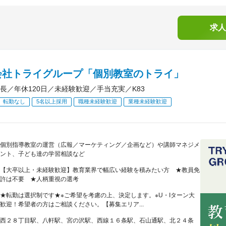
求人
会社トライグループ「個別教室のトライ」
長／年休120日／未経験歓迎／手当充実／K83
転勤なし
5名以上採用
職種未経験歓迎
業種未経験歓迎
個別指導教室の運営（広報／マーケティング／企画など）や講師マネジメ
ント、子ども達の学習相談など
【大卒以上・未経験歓迎】教育業界で幅広い経験を積みたい方 ★教員免
許は不要 ★人柄重視の選考
★転勤は選択制です★※ご希望を考慮の上、決定します。※U・Iターン大
歓迎！希望者の方はご相談ください。【募集エリア...
西２８丁目駅、八軒駅、宮の沢駅、西線１６条駅、石山通駅、北２４条