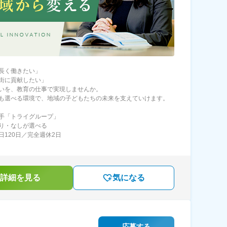
長く働きたい」
街に貢献したい」
いを、教育の仕事で実現しませんか。
も選べる環境で、地域の子どもたちの未来を支えていけます。
手「トライグループ」
り・なしが選べる
日120日／完全週休2日
詳細を見る
気になる
応募する