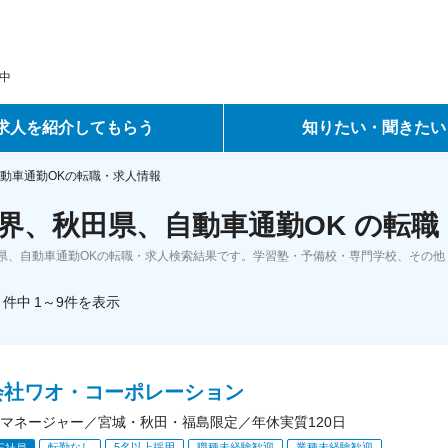
中
求人を紹介してもらう
知りたい・聞きたい
ントサービス
転職ノウハウ
動車通勤OKの転職・求人情報
界、秋田県、自動車通勤OK の転職
サービス
データで見る転職
県、自動車通勤OKの転職・求人検索結果です。学習塾・予備校・専門学校、その他
ーエージェントサービス
コラム・インタビュー
件中
1～9
件
を表示
転職Q&A
会社ワオ・コーポレーション
マネージャー／宮城・秋田・福島限定／年休実質120日
転勤なし
5名以上採用
職種未経験歓迎
業種未経験歓迎
正社員