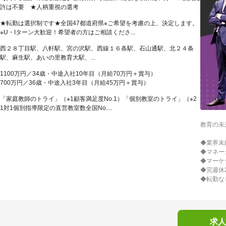
許は不要 ★人柄重視の選考
★転勤は選択制です★全国47都道府県※ご希望を考慮の上、決定します。
※U・Iターン大歓迎！希望者の方はご相談くださ...
西２８丁目駅、八軒駅、宮の沢駅、西線１６条駅、石山通駅、北２４条
駅、麻生駅、あいの里教育大駅、...
1100万円／34歳・中途入社10年目（月給70万円＋賞与）
700万円／36歳・中途入社3年目（月給45万円＋賞与）
「家庭教師のトライ」（※1顧客満足度No.1）「個別教室のトライ」（※2
1対1個別指導限定の直営教室数全国No....
教育の未
◆業界未
◆マネー
◆マーケ
◆完週休
◆転勤な
求人