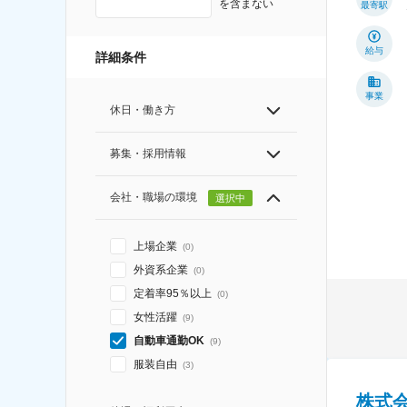
を含まない
最寄駅
給与
詳細条件
事業
休日・働き方
募集・採用情報
会社・職場の環境
選択中
上場企業
(
0
)
外資系企業
(
0
)
定着率95％以上
(
0
)
女性活躍
(
9
)
自動車通勤OK
(
9
)
服装自由
(
3
)
株式