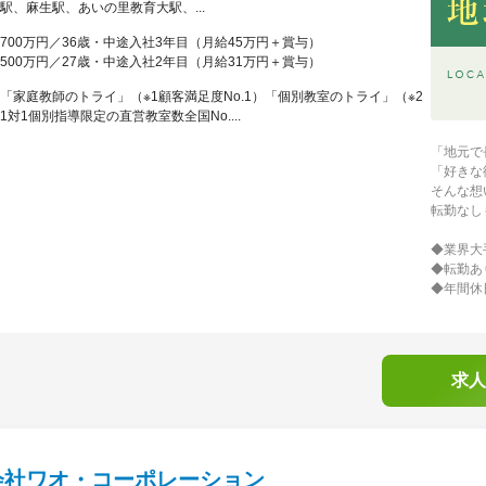
駅、麻生駅、あいの里教育大駅、...
700万円／36歳・中途入社3年目（月給45万円＋賞与）
500万円／27歳・中途入社2年目（月給31万円＋賞与）
「家庭教師のトライ」（※1顧客満足度No.1）「個別教室のトライ」（※2
1対1個別指導限定の直営教室数全国No....
「地元で
「好きな
そんな想
転勤なし
◆業界大
◆転勤あ
◆年間休
求人
会社ワオ・コーポレーション