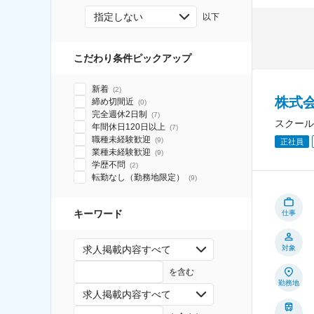
指定しない
以下
こだわり条件ピックアップ
新着
(
2
)
株式
締め切間近
(
0
)
完全週休2日制
(
7
)
スクール
年間休日120日以上
(
7
)
職種未経験歓迎
(
9
)
正社員
業種未経験歓迎
(
9
)
学歴不問
(
2
)
転勤なし（勤務地限定）
(
9
)
キーワード
仕事
求人掲載内容すべて
対象
を含む
勤務地
求人掲載内容すべて