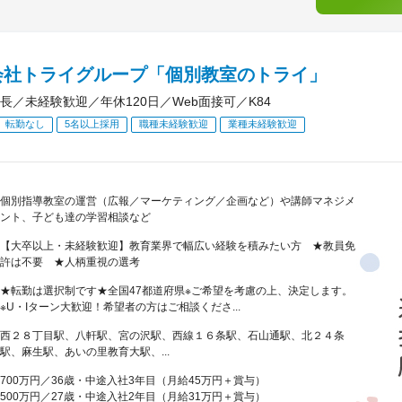
会社トライグループ「個別教室のトライ」
長／未経験歓迎／年休120日／Web面接可／K84
転勤なし
5名以上採用
職種未経験歓迎
業種未経験歓迎
個別指導教室の運営（広報／マーケティング／企画など）や講師マネジメ
ント、子ども達の学習相談など
【大卒以上・未経験歓迎】教育業界で幅広い経験を積みたい方 ★教員免
許は不要 ★人柄重視の選考
★転勤は選択制です★全国47都道府県※ご希望を考慮の上、決定します。
※U・Iターン大歓迎！希望者の方はご相談くださ...
西２８丁目駅、八軒駅、宮の沢駅、西線１６条駅、石山通駅、北２４条
駅、麻生駅、あいの里教育大駅、...
700万円／36歳・中途入社3年目（月給45万円＋賞与）
500万円／27歳・中途入社2年目（月給31万円＋賞与）