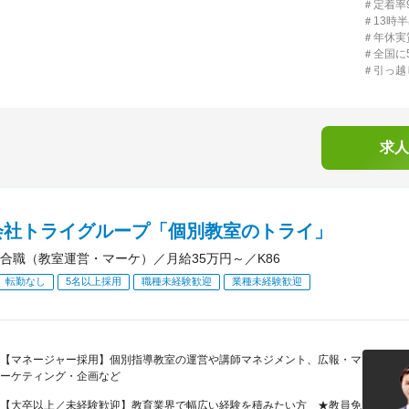
＃定着率9
＃13時
＃年休実
＃全国に
＃引っ越
求人
会社トライグループ「個別教室のトライ」
合職（教室運営・マーケ）／月給35万円～／K86
転勤なし
5名以上採用
職種未経験歓迎
業種未経験歓迎
【マネージャー採用】個別指導教室の運営や講師マネジメント、広報・マ
ーケティング・企画など
【大卒以上／未経験歓迎】教育業界で幅広い経験を積みたい方 ★教員免