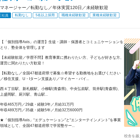
マネージャー／転勤なし／年休実質120日／未経験歓迎
転勤なし
5名以上採用
職種未経験歓迎
業種未経験歓迎
正社員
【「個別指導Axis」の運営】生徒・講師・保護者とコミュニケーションを
とり、塾全体を管理します
【未経験歓迎／学歴不問】教育事業に携わりたい方、子どもが好きな方、
運営に関わりたい方歓迎！
【転勤なし／全国47都道府県で募集☆希望する勤務地をお選びください
／移住支援、U・Iターン支援あり／マイカー・バイ...
西４丁目駅、新札幌駅、小柳駅(青森県)、中央弘前駅、筒井駅(青森県)、
上盛岡駅、厨川駅、青山駅...
年収465万円／29歳・経験3年／月給31万円
年収489万円／35歳・経験5年／月給32万6000円
★「個別指導Axis」“エデュケーション”と“エンターテインメント”を事業
領域として、全国47都道府県で学習塾サー...
校舎を越