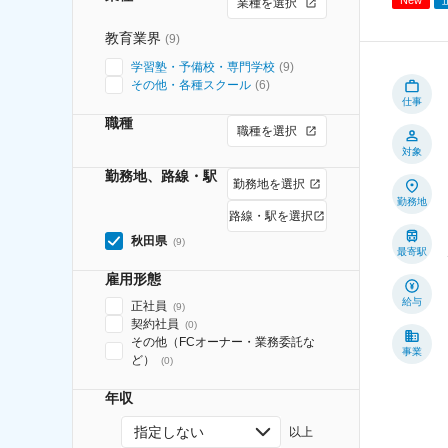
業種を選択
教育業界
(
9
)
学習塾・予備校・専門学校
(
9
)
その他・各種スクール
(
6
)
仕事
職種
職種を選択
対象
勤務地、路線・駅
勤務地を選択
勤務地
路線・駅を選択
秋田県
(
9
)
最寄駅
雇用形態
給与
正社員
(
9
)
契約社員
(
0
)
その他（FCオーナー・業務委託な
事業
ど）
(
0
)
年収
指定しない
以上