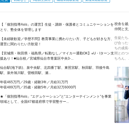
校舎を越
【「個別指導Axis」の運営】生徒・講師・保護者とコミュニケーションを
仲間と支
とり、塾全体を管理します
生徒たち
【未経験歓迎／学歴不問】教育事業に携わりたい方、子どもが好きな方、
び合った
運営に関わりたい方歓迎！
ちの成長
【宮城県・秋田県・福島県／転勤なし／マイカー通勤OK】※U・Iターン支
間とのつ
援あり！■仙台校／宮城県仙台市青葉区中央3-...
ちろん、..
仙台駅(地下鉄)、泉中央駅、北四番丁駅、東照宮駅、秋田駅、羽後牛島
駅、泉外旭川駅、曽根田駅、瀬...
年収465万円／29歳・経験3年／月給31万円
年収489万円／35歳・経験5年／月給32万6000円
★「個別指導Axis」“エデュケーション”と“エンターテインメント”を事業
領域として、全国47都道府県で学習塾サー...