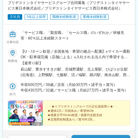
ブリヂストンタイヤサービスグループ合同募集（ブリヂストンタイヤサー
ビス東日本株式会社／ブリヂストンタイヤサービス西日本株式会社）
正社員
5名以上採用
職種未経験歓迎
業種未経験歓迎
「サービス職」「製造職」「セールス職」のいずれか／研修充
実・80％以上未経験スタート
仕事内容
【U・Iターン歓迎／全国各地・希望の拠点へ配属】※マイカー通勤
OK・駐車場完備（店舗による）※入社される法人内で希望する勤
勤務地
務地への配属です※受動喫煙対策：敷地内全面禁煙★「サービス
【最寄り駅】
職」「セールス職」は全国161の当社拠点・店舗にて勤務いただ
萩山駅、豊水すすきの駅、宮城野通駅、北上尾駅、ひばりが丘駅
きます。＜ブリヂストンタイヤサービス東日本＞【サービス職／
(北海道)、上野幌駅、七飯駅、沼ノ端駅、鵡川駅、南永山駅、西北
セールス職】■北海道支社北海道■東北支社青森県、秋田県、宮城
見駅、筒井駅(青森県)、五所川原駅、弘前駅、上飯島駅、東大館
県、福島県■首都圏支社東京都、神奈川県、千葉県、山梨県■関東
年収600万円／39歳／店長（月給30万円＋諸手当＋賞与）
駅、福田町駅、多賀城駅、中野栄駅、瀬上駅、五百川駅、須賀川
支社埼玉県、茨城県、新潟県【製造職】福島県（郡山市）の工場
年収430万円／32歳／サービス職（月給27万円＋諸手当＋賞与）
駅、新白河駅、泉駅(常磐線)、安子ケ島駅、大井競馬場前駅、葛西
給与
千葉県（市原市）の工場＜ブリヂストンタイヤサービス西日本＞
臨海公園駅、東雲駅(東京都)、谷在家駅、小宮駅、谷保駅、上北台
【サービス職／セールス職】■中部支社愛知県、静岡県、三重県、
駅、小島新田駅、大口駅、元町・中華街駅、松田駅、社家駅、小
岐阜県■近畿支社京都府、滋賀県、大阪府、兵庫県、和歌山県■中
.・★☆ブリヂストングループの正社員採用☆★・.
机駅、上溝駅、鶴間駅、芝山千代田駅、清水公園駅、二俣新町
★週休2日／日祝休み／希望休OK
四国支社広島県、岡山県、香川県、愛媛県、徳島県■九州支社福岡
駅、姉ケ崎駅、君津駅、志津駅、八千代中央駅、浜野駅、ちはら
★残業月平均16h程度／残業代全額支給
県、佐賀県、熊本県、鹿児島県、大分県【製造職】愛知県（東海
台駅、常永駅、南甲府駅、八潮駅、仏子駅、入曽駅、南越谷駅、
★定期昇給制度あり／賞与年2回
市・豊橋市）、佐賀県（三養基郡上峰町）の工場
★地域・家族・通勤手当や福利厚生も充実
東武動物公園駅、ソシオ流通センター駅、和銅黒谷駅、児玉駅、
★希望勤務地へ配属
柳瀬川駅、新取手駅、荒川沖駅、小見川駅、古河駅、偕楽園駅、
★社員定着率94％
内原駅、大甕駅、六日町駅、浦佐駅、東新潟駅、巻駅、東新津