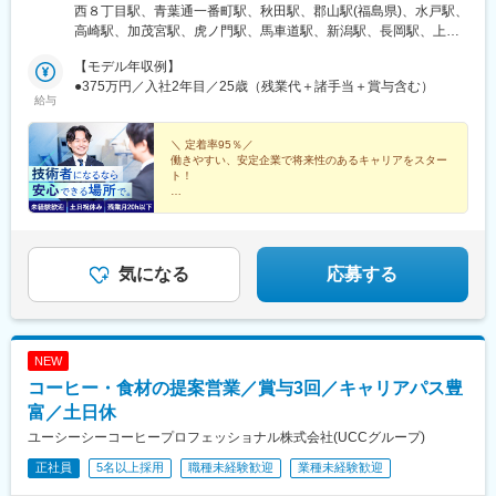
ア】・北海道札幌市【東北エリア】・宮城県仙台市・秋田県秋田
西８丁目駅、青葉通一番町駅、秋田駅、郡山駅(福島県)、水戸駅、
市【北関東エリア 】 ★埼玉県さいたま市 【南関東エリア】 ★東
高崎駅、加茂宮駅、虎ノ門駅、馬車道駅、新潟駅、長岡駅、上諸
京都港区 ★神奈川県横浜市 【北信越エリア】 ★新潟県新潟市・
江駅、長野駅、北松本駅、亀島駅、日吉町駅、野洲駅、神戸三宮
長岡市・石川県金沢市★長野県長野市・松本市【東海エリア】 ★
【モデル年収例】
駅(阪神)、四ツ橋駅、縮景園前駅、栗林公園駅、東比恵駅、平和公
愛知県名古屋市【近畿エリア】 ★滋賀県野洲市★兵庫県神戸市・
●375万円／入社2年目／25歳（残業代＋諸手当＋賞与含む）
園駅、資生館小学校前駅、あおば通駅、東宮原駅、霞ケ関駅(東京
給与
大阪府大阪市 【中四国エリア】 ・広島県広島市【九州エリア】★
都)、関内駅、名古屋駅、音羽町駅、三宮駅(神戸新交通)、心斎橋
福岡県福岡市 ★長崎県長崎市・佐賀県三養基郡・熊本県熊本市・
駅、女学院前駅、原爆資料館駅、西４丁目駅、仙台駅(地下鉄)、虎
鹿児島県鹿児島市※転勤あり（全国）を選択されても、範囲はキャ
＼ 定着率95％／
ノ門ヒルズ駅、桜木町駅、近鉄名古屋駅、新静岡駅、三ノ宮駅、
働きやすい、安定企業で将来性のあるキャリアをスター
リア形成などを目的とした同エリア内の異動が多いです※転勤なし
西大橋駅、家庭裁判所前駅、大学病院駅
ト！
（地域限定）の場合、転居を伴わない勤務先変更は発生します※マ
イカー通勤可（規定有／要申請）※受動喫煙対策（屋内全面禁煙）
◆創業80年の通貨処理機メーカー
◆製品の国内シェアはトップクラス
◆未経験歓迎！研修充実
◆原則土日祝休み・年間休日120日以上
◆残業月20h以内
気になる
応募する
◆急な呼び出しなし
NEW
コーヒー・食材の提案営業／賞与3回／キャリアパス豊
富／土日休
ユーシーシーコーヒープロフェッショナル株式会社(UCCグループ)
正社員
5名以上採用
職種未経験歓迎
業種未経験歓迎