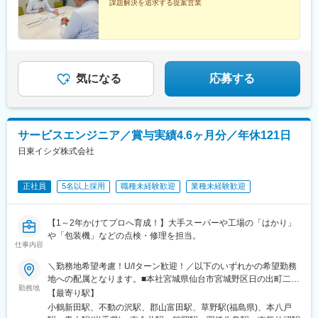
課題解決を追求する提案営業
気になる
応募する
サービスエンジニア／賞与実績4.6ヶ月分／年休121日
日東イシダ株式会社
正社員
5名以上採用
職種未経験歓迎
業種未経験歓迎
【1～2年かけてプロへ育成！】大手スーパーや工場の「はかり」
や「包装機」などの点検・修理を担当。
仕事内容
＼勤務地希望考慮！U/Iターン歓迎！／以下のいずれかの希望勤務
地への配属となります。■本社宮城県仙台市宮城野区日の出町二丁
勤務地
目2番22号■気仙沼営業所宮城県気仙沼市本郷13番10号■郡山営業
【最寄り駅】
所福島県郡山市八山田五丁目15 輝ビルB-101■いわき営業所福島
小鶴新田駅、不動の沢駅、郡山富田駅、草野駅(福島県)、本八戸
県いわき市平中神谷字細田99番1号■山形営業所山形県山形市嶋南