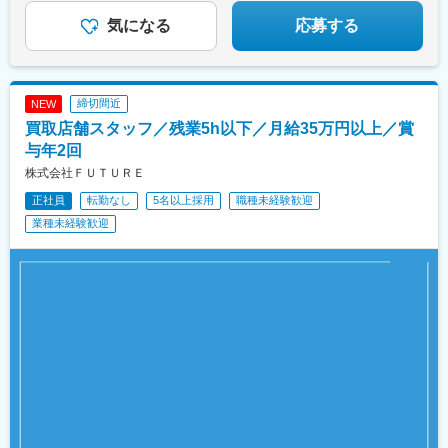
場完備）※受動喫煙対策：オフィス内禁煙
駅、西松本駅、田原町駅(東京都)、新井薬師前駅、港南中央駅、江
スタンダード上場企業で築く安定のキャリア。
坂駅、竹田駅(京都府)、竹下駅、守恒駅、南鹿児島駅、蔵前駅、東
気になる
応募する
中野駅、涙橋駅
締切間近
NEW
買取店舗スタッフ／残業5h以下／月給35万円以上／賞
与年2回
株式会社ＦＵＴＵＲＥ
正社員
転勤なし
5名以上採用
職種未経験歓迎
業種未経験歓迎