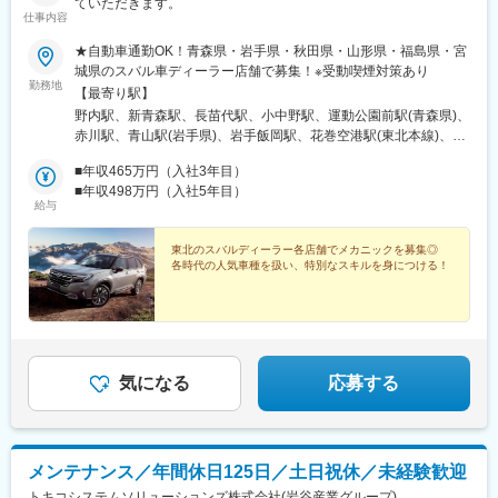
ていただきます。
仕事内容
★自動車通勤OK！青森県・岩手県・秋田県・山形県・福島県・宮
城県のスバル車ディーラー店舗で募集！※受動喫煙対策あり
勤務地
【最寄り駅】
野内駅、新青森駅、長苗代駅、小中野駅、運動公園前駅(青森県)、
赤川駅、青山駅(岩手県)、岩手飯岡駅、花巻空港駅(東北本線)、北
上駅、水沢駅、山ノ目駅、松倉駅、斗米駅、泉外旭川駅、四ツ小
■年収465万円（入社3年目）
屋駅、横手駅、東大館駅、山形駅、置賜駅、天童南駅、鶴岡駅、
■年収498万円（入社5年目）
東酒田駅、安積永盛駅、喜久田駅、須賀川駅、卸町駅、いわき
給与
駅、湯本駅、新白河駅、原ノ町駅、会津若松駅、小鶴新田駅、陸
前落合駅、八木山動物公園駅、泉中央駅、北山駅(宮城県)、多賀城
東北のスバルディーラー各店舗でメカニックを募集◎
駅、岩沼駅、大河原駅(宮城県)、石巻あゆみ野駅、古川駅、気仙沼
各時代の人気車種を扱い、特別なスキルを身につける！
市立病院駅
気になる
応募する
メンテナンス／年間休日125日／土日祝休／未経験歓迎
トキコシステムソリューションズ株式会社(岩谷産業グループ)