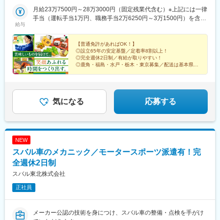
40-5＜水戸営業所＞茨城県水戸市見川2丁目57-18＜栃木営業所＞
栃木県矢板市末広町4-7＜東京営業所＞東京都江東区南砂7丁目12-
月給23万7500円～28万3000円（固定残業代含む）※上記には一律
1※受動喫煙対策：対策済み
手当（運転手当1万円、職務手当2万6250円～3万1500円）を含み
給与
ます※固定残業代は、時間外労働の有無に関わらず16時間～17時
間分を、月2万6250円～3万1500円支給上記を超える時間外労働
分は追加で支給
【普通免許があればOK！】
◎設立65年の安定基盤／定着率8割以上！
◎完全週休2日制／有給が取りやすい！
◎鹿角・福島・水戸・栃木・東京募集／配送は基本県
内・1時間圏内
◎残業月10h以下／繁忙期以外残業ほぼなし
◎未経験入社8割／チームワーク抜群
気になる
応募する
NEW
スバル車のメカニック／モータースポーツ派遣有！完
全週休2日制
スバル東北株式会社
正社員
メーカー公認の技術を身につけ、スバル車の整備・点検を手がけ