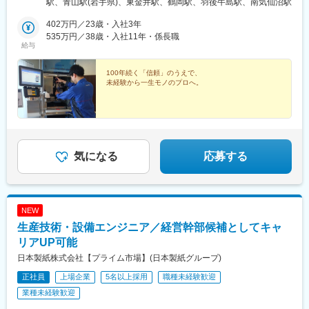
駅、青山駅(岩手県)、東金井駅、鶴岡駅、羽後牛島駅、南気仙沼駅
一丁目2番22号■庄内営業所山形県鶴岡市道形町21番12号■八戸営
業所青森県八戸市八太郎一丁目4番19号■盛岡営業所岩手県盛岡市
402万円／23歳・入社3年
前九年三丁目5番22号■秋田営業所秋田県秋田市山王中園町11番35
535万円／38歳・入社11年・係長職
給与
号
100年続く「信頼」のうえで、
未経験から一生モノのプロへ。
気になる
応募する
NEW
生産技術・設備エンジニア／経営幹部候補としてキャ
リアUP可能
日本製紙株式会社【プライム市場】(日本製紙グループ)
正社員
上場企業
5名以上採用
職種未経験歓迎
業種未経験歓迎