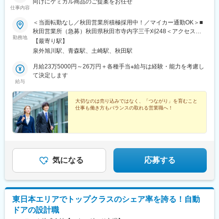
向けにケミカル商品のご提案をお任せ
仕事内容
＜当面転勤なし／秋田営業所積極採用中！／マイカー通勤OK＞■
秋田営業所（急募）秋田県秋田市寺内字三千刈248＜アクセス＞
勤務地
泉外旭川駅より車で5分◎秋田営業所は人員強化のため、特に積極
【最寄り駅】
採用中◎経験豊富なベテランメンバーが中心に活躍中■青森営業所
泉外旭川駅、青森駅、土崎駅、秋田駅
青森県青森市西大野4丁目19-1＜アクセス＞青森駅より車で13
分・仙台本社やスリーボンドグループ本社（東京都八王子市）に
月給23万5000円～26万円＋各種手当※給与は経験・能力を考慮し
て研修や会議を行うため、年数回の出張あり・受動喫煙対策あ
て決定します
給与
り：敷地内喫煙可能場所あり・当面転勤なし（管理職登用後に組
織強化やキャリア育成を目的に異動の可能性はあります）
大切なのは売り込みではなく、「つながり」を育むこと
仕事も働き方もバランスの取れる営業職へ！
気になる
応募する
東日本エリアでトップクラスのシェア率を誇る！自動
ドアの設計職