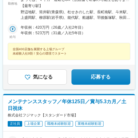
府)、藤井寺駅、八尾駅、高見ノ里駅、河内天美駅、北花田駅、岡
勤務地
す）※勤務地の詳細は、当社ホームページの「ショップ展開」から
【最寄り駅】
田浦駅、萩原天神駅、樟葉駅、門真市駅、草津駅(滋賀県)、十条駅
ご確認ください！＜以下エリアいずれかの店舗に配属＞【北海
野辺地駅、筒井駅(青森県)、杜せきのした駅、長町南駅、斗米駅、
(京都府・近鉄線)、常盤駅(京都府)、龍谷大前深草駅、松井山手
道・東北】北海道、青森県、岩手県、宮城県、秋田県、山形県、
上盛岡駅、柳原駅(岩手県)、能代駅、船越駅、羽後飯塚駅、秋田
駅、京田辺駅、伏見桃山駅、舞子公園駅、長田駅(神戸市営)、西明
福島県【関東】茨城県、埼玉県、千葉県、東京都、神奈川県【甲
駅、羽後牛島駅、鶴岡駅、八乙女駅、東仙台駅、陸前落合駅、福
石駅、稲野駅、東加古川駅、加古川駅、英賀保駅、網干駅、郡山
信越】新潟県、長野県【北陸】富山県、石川県、福井県【東海】
年収例：420万円（26歳／入社2年目）
島学院前駅、本宮駅(福島県)、泉駅(常磐線)、東区役所前駅、琴似
駅(奈良県)、金橋駅、神前駅(和歌山県)、岡山駅前駅、備前一宮
岐阜県、静岡県、愛知県、三重県【関西】滋賀県、京都府、大阪
年収例：523万円（31歳／入社5年目）
駅(函館本線)、大谷地駅、五稜郭公園前駅、東海駅、赤塚駅、上菅
駅、立町駅、広島駅、佐伯区役所前駅、福山駅、湯田温泉駅、阿
給与
府、兵庫県、奈良県、和歌山県【中国】岡山県、広島県、山口県
谷駅、常陸大宮駅、内原駅、長岡駅、糸魚川駅、上諏訪駅、越後
波富田駅、府中駅(徳島県)、勝瑞駅、綾川駅、三条駅(香川県)、伏
【四国】徳島県、香川県、愛媛県、高知県【九州・沖縄】福岡
赤塚駅、燕三条駅、田上駅(新潟県)、吉田駅(新潟県)、加茂駅(新潟
石駅、伊予和気駅、土居田駅、高須駅(高知県)、南行橋駅、行橋
全国400店舗を展開する上場グループ
県、佐賀県、長崎県、熊本県、大分県、宮崎県、鹿児島県受動喫
県)、東川口駅、川口駅、浦和駅、北浦和駅、東浦和駅、東鷲宮
駅、苅田駅、下曽根駅、南小倉駅、二島駅、遠賀野駅、本城駅、
未経験入社9割！安心の環境でスタート
煙対策：屋内禁煙
駅、鷲宮駅、栗橋駅、加須駅、花崎駅、朝霞台駅、新座駅、上尾
久留米駅、大溝駅、佐賀駅、西唐津駅、諫早駅、島原港駅、道ノ
駅、桶川駅、羽貫駅、蓮田駅、和光市駅、二和向台駅、千城台
尾駅、堀川駅、宮地駅、健軍町駅、肥後西村駅、鶴崎駅、上臼杵
駅、新鎌ケ谷駅、武蔵小山駅、長原駅(東京都)、大岡山駅、目黒
駅、宇佐駅、上岡駅、宮崎駅、日南駅、清武駅、高見橋駅、錦江
駅、中目黒駅、西葛西駅、葛西駅、錦糸町駅、新小岩駅、小岩
駅、宮ケ浜駅、真幸駅、伊集院駅、西出水駅、苗穂駅、琴似駅(札
気になる
応募する
駅、とうきょうスカイツリー駅、平井駅(東京都)、駒込駅、白山駅
幌市営)、北朝霞駅、鎌ケ谷大仏駅、西小山駅、旗の台駅、緑が丘
(東京都)、本郷三丁目駅、落合駅(東京都)、浜田山駅、千歳烏山
駅(東京都)、代官山駅、押上駅、巣鴨駅、本駒込駅、春日駅(東京
駅、成城学園前駅、経堂駅、上野広小路駅、外苑前駅、赤坂駅(東
都)、東中野駅、芦花公園駅、宮の坂駅、上野御徒町駅、表参道
京都)、渋谷駅、北千住駅、京王八王子駅、西八王子駅、狭間駅、
駅、赤坂見附駅、八王子駅、高尾駅(東京都)、府中本町駅、関内
西府駅、府中駅(東京都)、田無駅、ひばりケ丘駅(東京都)、花小金
メンテナンススタッフ／年休125日／賞与5.3カ月／土
駅、杉田駅(神奈川県)、新高島駅、矢田駅(愛知県)、高畑駅、梅坪
井駅、馬車道駅、東戸塚駅、新杉田駅、戸塚駅、相模原駅、古淵
日祝休
駅、柚木駅(静岡鉄道線)、第一通り駅、吉原本町駅、広小路駅(三
駅、鴨居駅、センター南駅、渋沢駅、伊勢原駅、秦野駅、港南台
重県)、中洲川端駅、近鉄富田駅、北間駅、栄町駅(富山県)、大阪
株式会社フジマック【スタンダード市場】
駅、横浜駅、ナゴヤドーム前矢田駅、鶴舞駅、八事駅、杁ケ池公
ビジネスパーク駅、扇町駅(大阪府)、南方駅(大阪府)、野田駅(阪神
園駅、上社駅、長久手古戦場駅、荒子駅、尾張一宮駅、開明駅、
正社員
上場企業
職種未経験歓迎
業種未経験歓迎
線)、大阪阿部野橋駅、花園駅(京都府)、藤森駅、新田辺駅、桃山
国府宮駅、春日井駅(名鉄線)、愛環梅坪駅、三河高浜駅、安城駅、
御陵前駅、舞子駅、高速長田駅、猪名寺駅、岡山駅、本通駅、文
愛知大学前駅、六名駅、牛久保駅、りんくう常滑駅、焼津駅、藤
珠通駅、戸越銀座駅、北千束駅、本所吾妻橋駅、東大前駅、後楽