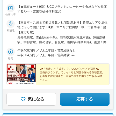
【★既存ルート9割】UCCブランドのコーヒーや食材などを提案
するルート営業◎研修体制充実
仕事内容
【東日本～九州まで拠点多数／社宅制度あり】希望エリアや居住
地に沿って働けます！■東日本エリア秋田県：秋田市岩手県：盛岡
勤務地
市、花巻市宮城県：仙台市栃木県：宇都宮市■首都圏エリア東京
【最寄り駅】
都：立川市神奈川：寒川町、相模原市千葉県：佐倉市埼玉県：川
泉外旭川駅、青山駅(岩手県)、花巻空港駅(東北本線)、陸前高砂
口市、熊谷市■中部エリア長野県：長野市、松本市静岡県：沼津市
駅、宇都宮駅、鷹の台駅、倉見駅、番田駅(神奈川県)、南酒々井
愛知県：岡崎市富山県：富山市石川県：金沢市福井県：福井市■近
駅、見沼代親水公園駅、上熊谷駅、附属中学前駅、平田駅(長野
畿エリア滋賀県：栗東市京都府：京都市大阪府：門真市、佐野市
年収408万円 ／ 入社1年目・営業経験なし
県)、大場駅、東岡崎駅、朝菜町駅、三ツ屋駅、福井口駅、手原
兵庫県：豊岡市、神戸市、姫路市■中国エリア鳥取県：鳥取市島根
年収504万円 ／ 入社1年目・営業経験5年
駅、上鳥羽口駅、門真市駅、鶴原駅、豊岡駅(兵庫県)、医療センタ
給与
県：松江市岡山県：岡山市広島県：広島市香川県：高松市愛媛
ー駅、山陽姫路駅、湖山駅、南宍道駅、八浜駅、伴中央駅、花園
県：松山市徳島県：徳島市高知県：高知市■九州エリア福岡県：福
駅(香川県)、久米駅、阿波富田駅、桟橋通三丁目駅、貝塚駅(福岡
岡市鹿児島県：鹿児島市
□■『安定』と『成長』を、UCCグループで実現 ■□
県)、慈眼寺駅、南公園駅、計算科学センター駅
圧倒的ブランド力でじっくりと関係を深める深耕営業。
お客様の課題解決と、自信の成果の両立ができる人材
へ！
＃既存顧客9割のルート営業
＃完全週休2日制・土日休
＃借上社宅や社内資格など福利厚生充実
気になる
応募する