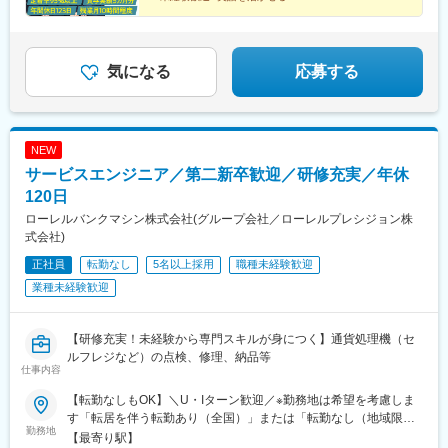
■賞与年2回（昨年度実績5カ月分）
■残業月10時間程度
■充実の育成&フォロー体制完備
■定着率95%以上
気になる
応募する
NEW
サービスエンジニア／第二新卒歓迎／研修充実／年休
120日
ローレルバンクマシン株式会社(グループ会社／ローレルプレシジョン株
式会社)
正社員
転勤なし
5名以上採用
職種未経験歓迎
業種未経験歓迎
【研修充実！未経験から専門スキルが身につく】通貨処理機（セ
ルフレジなど）の点検、修理、納品等
仕事内容
【転勤なしもOK】＼U・Iターン歓迎／※勤務地は希望を考慮しま
す「転居を伴う転勤あり（全国）」または「転勤なし（地域限
勤務地
定）」からお選びいただけます。★：積極採用拠点 【北海道エリ
【最寄り駅】