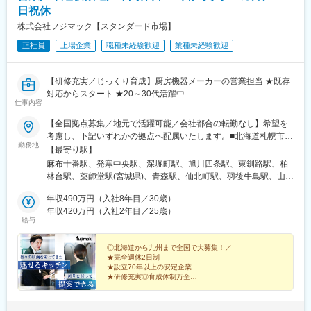
都)、東中野駅、芦花公園駅、宮の坂駅、上野御徒町駅、表参道
日祝休
駅、赤坂見附駅、八王子駅、高尾駅(東京都)、府中本町駅、関内
株式会社フジマック【スタンダード市場】
駅、杉田駅(神奈川県)、新高島駅、矢田駅(愛知県)、高畑駅、梅坪
駅、柚木駅(静岡鉄道線)、第一通り駅、吉原本町駅、広小路駅(三
正社員
上場企業
職種未経験歓迎
業種未経験歓迎
重県)、中洲川端駅、近鉄富田駅、北間駅、栄町駅(富山県)、大阪
ビジネスパーク駅、扇町駅(大阪府)、南方駅(大阪府)、野田駅(阪神
線)、大阪阿部野橋駅、花園駅(京都府)、藤森駅、新田辺駅、桃山
【研修充実／じっくり育成】厨房機器メーカーの営業担当 ★既存
御陵前駅、舞子駅、高速長田駅、猪名寺駅、岡山駅、本通駅、文
対応からスタート ★20～30代活躍中
仕事内容
珠通駅、戸越銀座駅、北千束駅、本所吾妻橋駅、東大前駅、後楽
園駅、中井駅、御徒町駅、青山一丁目駅、永田町駅、府中競馬正
【全国拠点募集／地元で活躍可能／会社都合の転勤なし】希望を
門前駅、平沼橋駅、長沼駅(静岡県)、新浜松駅、西鉄福岡駅、大阪
考慮し、下記いずれかの拠点へ配属いたします。■北海道札幌市／
城北詰駅、天神橋筋六丁目駅、新大阪駅、海老江駅、阿倍野駅(地
勤務地
函館市／旭川市／釧路市／帯広市■東北宮城県／青森県／岩手県／
【最寄り駅】
下鉄)、鳴滝駅、稲荷駅、中書島駅、西舞子駅、上沢駅、西川緑道
秋田県／山形県／福島県■関東東京都（港区・台東区・中野区・八
麻布十番駅、発寒中央駅、深堀町駅、旭川四条駅、東釧路駅、柏
公園駅、八丁堀駅(広島県)、猿猴橋町駅、県立美術館通駅
王子市・小平市）／千葉県（千葉市・柏市・船橋市）／神奈川県
林台駅、薬師堂駅(宮城県)、青森駅、仙北町駅、羽後牛島駅、山形
（横浜市・川崎市・厚木市）／埼玉県（上尾市）／栃木県／群馬
駅、安積永盛駅、鶴田駅、群馬総社駅、偕楽園駅、長野駅、松本
県／茨城県■中部静岡県（静岡市・三島市・浜松市）／愛知県（名
年収490万円（入社8年目／30歳）
駅、甲府駅、上尾駅、葭川公園駅、大神宮下駅、柏駅、新御徒町
古屋市・岡崎市）／山梨県／富山県／石川県／新潟県／長野県
年収420万円（入社2年目／25歳）
駅、落合駅(東京都)、京王八王子駅、青梅街道駅、上大岡駅、元住
給与
（長野市・松本市）／岐阜県／福井県 ■近畿大阪府（吹田市・堺
吉駅、本厚木駅、新静岡駅、三島二日町駅、助信駅、黒川駅(愛知
市）／京都府／兵庫県（神戸市・姫路市）／和歌山県／三重県■中
県)、南富山駅、上諸江駅、新福井駅、岐南駅、六名駅、東松阪
国・四国広島県（広島市、福山市）／島根県／岡山県／山口県／
◎北海道から九州まで全国で大募集！／
駅、越後石山駅、豊津駅(大阪府)、萩原天神駅、くいな橋駅、和田
★完全週休2日制
香川県／徳島県／愛媛県／高知県■九州・沖縄福岡県（福岡市・北
岬駅、亀山駅(兵庫県)、田井ノ瀬駅、下祇園駅、東福山駅、松江
★設立70年以上の安定企業
九州市）／佐賀県／長崎県／熊本県／大分県／宮崎県／鹿児島県
駅、備前西市駅、周防下郷駅、香西駅、吉成駅、鎌田駅、薊野
★研修充実◎育成体制万全
／沖縄県※転勤は必ず相談の上、決定いたします（基本同じエリア
★賞与支給実績5.3カ月分
駅、大橋駅(福岡県)、競馬場前駅(福岡県)、鍋島駅、住吉駅(長崎
高級ホテル・レストランでプロに愛されてきた『魅せる
内転勤となります）※営業所によっては、マイカー通勤OK（駐車
県)、八丁馬場駅、牧駅(大分県)、宮崎駅、南鹿児島駅前駅、安里
キッチン』。