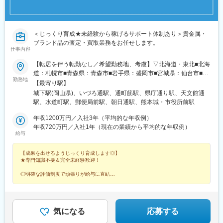
＜じっくり育成★未経験から稼げるサポート体制あり＞貴金属・
ブランド品の査定・買取業務をお任せします。
仕事内容
【転居を伴う転勤なし／希望勤務地、考慮】▽北海道・東北■北海
道：札幌市■青森県：青森市■岩手県：盛岡市■宮城県：仙台市■秋
勤務地
田県：秋田市■山形県：山形市■福島県：郡山市▽関東■茨城県：
【最寄り駅】
水戸市■栃木県：宇都宮市■群馬県：高崎市■埼玉県：さいたま市■
城下駅(岡山県)、いづろ通駅、通町筋駅、県庁通り駅、天文館通
千葉県：千葉市■東京都：23区内■神奈川県：横浜市■山梨県：甲
駅、水道町駅、郵便局前駅、朝日通駅、熊本城・市役所前駅
府市▽東海■岐阜県：岐阜市■静岡県：浜松市■愛知県：名古屋市■
三重県：四日市市▽北信越■新潟県：新潟市■富山県：富山市■石
年収1200万円／入社3年（平均的な年収例）
川県：金沢市■福井県：福井市■長野県：長野市▽関西■滋賀県：
年収720万円／入社1年（現在の業績から平均的な年収例）
給与
大津市■京都府：京都市■大阪府：大阪市■兵庫県：神戸市■奈良
県：奈良市■和歌山県：和歌山市▽中国・四国■鳥取県：鳥取市■
【成果を出せるようじっくり育成します◎】
島根県：松江市■岡山県：岡山市■広島県：広島市■山口県：下関
★専門知識不要＆完全未経験歓迎！
市■徳島県：徳島市■香川県：高松市■愛媛県：松山市■高知県：高
知市▽九州■福岡県：福岡市■佐賀県：佐賀市■長崎県：長崎市■熊
◎明確な評価制度で頑張りが給与に直結
本県：熊本市※7月OPEN■大分県：大分市■宮崎県：宮崎市■鹿児
◎未経験でも年収2000万円以上稼げる人材へ
◎キャリアアップも叶う環境
島県：鹿児島市
◎残業月5h程度
気になる
応募する