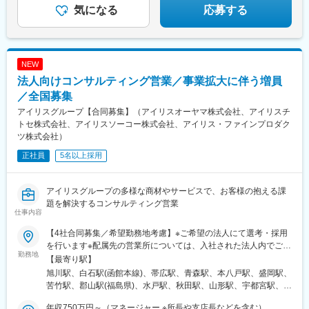
駅、春日山駅、高田駅(新潟県)、東光寺駅、宮内駅(新潟県)、佐々
気になる
応募する
木駅、新井駅(新潟県)、丸の内駅(愛知県)、西長堀駅、八丁堀駅(広
島県)、東比恵駅、荒子川公園駅、野跡駅、岩倉駅(愛知県)、東枇
杷島駅、勝川駅、老津駅、蒲郡競艇場前駅、貝津駅、若林駅(愛知
県)、上島駅、天竜川駅、吉原駅、桜橋駅(静岡県)、海山道駅、松
NEW
ケ崎駅(三重県)、鼓ケ浦駅、高茶屋駅、美濃青柳駅、上鳥羽口駅、
法人向けコンサルティング営業／事業拡大に伴う増員
大久保駅(京都府)、栗東駅、三雲駅、高宮駅(滋賀県)、長浜駅、星
ケ丘駅(大阪府)、沢良宜駅、長田駅(大阪府)、尼崎駅(阪神線)、朝
／全国募集
潮橋駅、南港口駅、湊駅、高見ノ里駅、御影駅(兵庫県・阪神線)、
アイリスグループ【合同募集】（アイリスオーヤマ株式会社、アイリスチ
深江駅(兵庫県)、伊丹駅(阪急線)、中埠頭駅、中央市場前駅、三木
トセ株式会社、アイリスソーコー株式会社、アイリス・ファインプロダク
駅(神戸電鉄線)、尾上の松駅、ひめじ別所駅、和歌山港駅、下井阪
ツ株式会社）
駅、緑井駅、修大協創中高前駅、東広島駅、河戸帆待川駅、東福
正社員
5名以上採用
山駅、水島駅、東山・おかでんミュージアム駅、沖松島駅、伊予
三島駅、徳島駅、貝塚駅(福岡県)、下山門駅、新原駅、門松駅、西
小倉駅、朽網駅、下曽根駅、味坂駅、佐賀駅、中原駅、富合駅、
アイリスグループの多様な商材やサービスで、お客様の抱える課
段駅、肥後大津駅、谷山駅(指宿枕崎線)、国分駅(鹿児島県)、志布
題を解決するコンサルティング営業
志駅、隈之城駅、高城駅、小川駅(東京都)、中島公園駅、仙台駅、
仕事内容
子安駅、ゆめみ野駅、桜川駅(大阪府)、胡町駅、三河塩津駅、くい
な橋駅、南港東駅、東湊駅、住吉駅(兵庫県・阪神線)、北埠頭駅、
【4社合同募集／希望勤務地考慮】※ご希望の法人にて選考・採用
兵庫駅、大町駅(広島県)、須恵中央駅、新小平駅、すすきの駅、仙
を行います※配属先の営業所については、入社された法人内でご希
勤務地
台駅(地下鉄)、新子安駅、西大橋駅、女学院前駅、石津北駅、石屋
望を考慮して決定いたします◎マイカー通勤可（営業所によって
【最寄り駅】
川駅、和田岬駅、古市駅(広島県)
異なる）◎受動喫煙対策：オフィス内全面禁煙＜各社共通＞■アイ
旭川駅、白石駅(函館本線)、帯広駅、青森駅、本八戸駅、盛岡駅、
リスオーヤマ株式会社北海道、青森県、岩手県、宮城県、秋田
苦竹駅、郡山駅(福島県)、水戸駅、秋田駅、山形駅、宇都宮駅、大
県、山形県、福島県、茨城県、栃木県、群馬県、埼玉県、千葉
門駅(東京都)、京急蒲田駅、不動前駅、辰巳駅、立川駅、宮原駅、
県、東京都、神奈川県、静岡県、愛知県、新潟県、石川県、長野
年収750万円～（マネージャー ※所長や支店長などを含む）