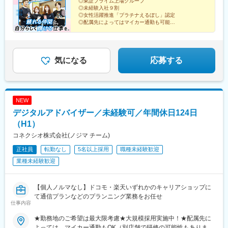
県、佐賀県、長崎県、熊本県、大分県、宮崎県、鹿児島県受動喫
◎東証プライム上場グループ
県)、東川口駅、川口駅、浦和駅、北浦和駅、東浦和駅、東鷲宮
◎未経験入社９割
煙対策：屋内禁煙
駅、鷲宮駅、栗橋駅、加須駅、花崎駅、朝霞台駅、新座駅、上尾
◎女性活躍推進「プラチナえるぼし」認定
駅、桶川駅、羽貫駅、蓮田駅、和光市駅、二和向台駅、千城台
◎配属先によってはマイカー通勤も可能
◎全国400店舗を展開！希望の地域で働く
駅、新鎌ケ谷駅、武蔵小山駅、長原駅(東京都)、大岡山駅、目黒
◎アルムナイ社員も多数在籍
駅、中目黒駅、西葛西駅、葛西駅、錦糸町駅、新小岩駅、小岩
◎福利厚生充実
駅、とうきょうスカイツリー駅、平井駅(東京都)、駒込駅、白山駅
*☆『ヒトのぬくもりが、集う職場へ』☆*
(東京都)、本郷三丁目駅、落合駅(東京都)、浜田山駅、千歳烏山
気になる
応募する
駅、成城学園前駅、経堂駅、上野広小路駅、外苑前駅、赤坂駅(東
京都)、渋谷駅、北千住駅、京王八王子駅、西八王子駅、狭間駅、
西府駅、府中駅(東京都)、田無駅、ひばりケ丘駅(東京都)、花小金
井駅、馬車道駅、東戸塚駅、新杉田駅、戸塚駅、相模原駅、古淵
NEW
駅、鴨居駅、センター南駅、渋沢駅、伊勢原駅、秦野駅、港南台
デジタルアドバイザー／未経験可／年間休日124日
駅、横浜駅、ナゴヤドーム前矢田駅、鶴舞駅、八事駅、杁ケ池公
園駅、上社駅、長久手古戦場駅、荒子駅、尾張一宮駅、開明駅、
（H1）
国府宮駅、春日井駅(名鉄線)、愛環梅坪駅、三河高浜駅、安城駅、
コネクシオ株式会社(ノジマ チーム)
愛知大学前駅、六名駅、牛久保駅、りんくう常滑駅、焼津駅、藤
正社員
転勤なし
5名以上採用
職種未経験歓迎
枝駅、東静岡駅、古庄駅、遠州病院駅、沼津駅、本吉原駅、新静
岡駅、三島広小路駅、日本平駅、片浜駅、自動車学校前駅、富士
業種未経験歓迎
宮駅、烏江駅、大垣駅、美江寺駅、美濃太田駅、糸貫駅、鵜沼宿
駅、瑞浪駅、名張駅、茅町駅、天神駅、富田駅(三重県)、久居駅、
志摩横山駅、五十鈴ケ丘駅、小松駅、大河端駅、宇野気駅、野々
【個人ノルマなし】ドコモ・楽天いずれかのキャリアショップに
市駅(ＩＲいしかわ鉄道線)、足羽山公園口駅、新富山口駅、稲荷町
て通信プランなどのプランニング業務をお任せ
仕事内容
駅(富山県)、中滑川駅、氷見駅、戸出駅、新高岡駅、京橋駅(大阪
府)、天満駅、西中島南方駅、野田阪神駅、天王寺駅前駅、ＪＲ総
★勤務地のご希望は最大限考慮★大規模採用実施中！★配属先に
持寺駅、住道駅、豊中駅、深江橋駅、寝屋川市駅、長尾駅(大阪
よっては、マイカー通勤もOK（別店舗で研修の可能性もありま