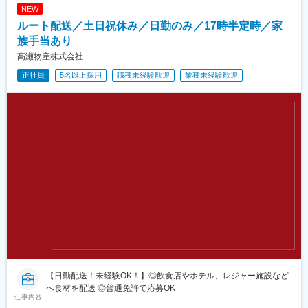
NEW
ルート配送／土日祝休み／日勤のみ／17時半定時／家
族手当あり
高瀬物産株式会社
正社員
5名以上採用
職種未経験歓迎
業種未経験歓迎
【日勤配送！未経験OK！】◎飲食店やホテル、レジャー施設など
へ食材を配送 ◎普通免許で応募OK
仕事内容