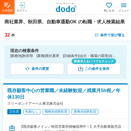
会員登録
ログイン
気になる
メニュー
商社業界、秋田県、自動車通勤OK
の転職・求人検索結果
32
条件で並び替え
件
現在の検索条件
[勤務地]秋田県 [業種]商社業界 [詳細条件](会社・職場の環境)自動車通勤OK
新着求人をいつでもチェック
条件の変更
この条件を保存
既存顧客中心の営業職／未経験歓迎／残業月5h程／年
休130日
スリーボンドアーベル東北株式会社
正社員
転勤なし
職種未経験歓迎
業種未経験歓迎
【既存顧客メイン／秋田営業所積極採用中！】大手自動車販売店