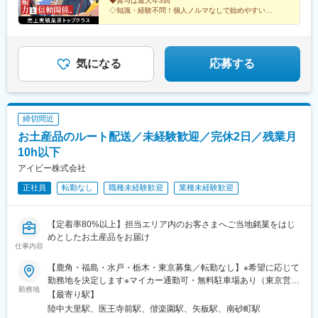
◆賞与は最大年3回
◇知識・経験不問！個人ノルマなしで始めやすい
◆8～9割が既存顧客・関係づくりに個性を活かせる
◇資格取得制度あり
気になる
応募する
締切間近
お土産品のルート配送／未経験歓迎／完休2日／残業月
10h以下
アイビー株式会社
正社員
転勤なし
職種未経験歓迎
業種未経験歓迎
【定着率80%以上】担当エリア内のお客さまへご当地銘菓をはじ
めとしたお土産品をお届け
仕事内容
【鹿角・福島・水戸・栃木・東京募集／転勤なし】※希望に応じて
勤務地を決定します※マイカー通勤可・無料駐車場あり（東京営業
勤務地
所のみマイカー通勤不可）＜鹿角営業所＞秋田県鹿角市八幡平字
【最寄り駅】
大里家ノ下331-3＜福島営業所＞福島県福島市飯坂町平野字中原
陸中大里駅、医王寺前駅、偕楽園駅、矢板駅、南砂町駅