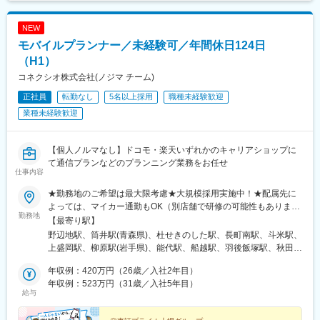
NEW
モバイルプランナー／未経験可／年間休日124日
（H1）
コネクシオ株式会社(ノジマ チーム)
正社員
転勤なし
5名以上採用
職種未経験歓迎
業種未経験歓迎
【個人ノルマなし】ドコモ・楽天いずれかのキャリアショップに
て通信プランなどのプランニング業務をお任せ
仕事内容
★勤務地のご希望は最大限考慮★大規模採用実施中！★配属先に
よっては、マイカー通勤もOK（別店舗で研修の可能性もありま
勤務地
す）※勤務地の詳細は、当社ホームページの「ショップ展開」から
【最寄り駅】
ご確認ください！＜以下エリアいずれかの店舗に配属＞【北海
野辺地駅、筒井駅(青森県)、杜せきのした駅、長町南駅、斗米駅、
道・東北】北海道、青森県、岩手県、宮城県、秋田県、山形県、
上盛岡駅、柳原駅(岩手県)、能代駅、船越駅、羽後飯塚駅、秋田
福島県【関東】茨城県、埼玉県、千葉県、東京都、神奈川県【甲
駅、羽後牛島駅、鶴岡駅、八乙女駅、東仙台駅、陸前落合駅、福
信越】新潟県、長野県【北陸】富山県、石川県、福井県【東海】
年収例：420万円（26歳／入社2年目）
島学院前駅、本宮駅(福島県)、泉駅(常磐線)、東区役所前駅、琴似
岐阜県、静岡県、愛知県、三重県【関西】滋賀県、京都府、大阪
年収例：523万円（31歳／入社5年目）
駅(函館本線)、大谷地駅、五稜郭公園前駅、東海駅、赤塚駅、上菅
給与
府、兵庫県、奈良県、和歌山県【中国】岡山県、広島県、山口県
谷駅、常陸大宮駅、内原駅、長岡駅、糸魚川駅、上諏訪駅、越後
【四国】徳島県、香川県、愛媛県、高知県【九州・沖縄】福岡
赤塚駅、燕三条駅、田上駅(新潟県)、吉田駅(新潟県)、加茂駅(新潟