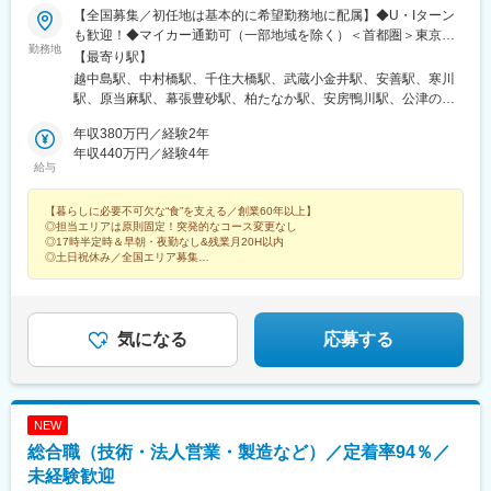
【全国募集／初任地は基本的に希望勤務地に配属】◆U・Iターン
も歓迎！◆マイカー通勤可（一部地域を除く）＜首都圏＞東京都
勤務地
江東区/練馬区/足立区/小平市神奈川県横浜市/平塚市/相模原市千葉
【最寄り駅】
県習志野市/柏市/鴨川市/成田市埼玉県さいたま市/熊谷市＜北海道
越中島駅、中村橋駅、千住大橋駅、武蔵小金井駅、安善駅、寒川
＞北海道札幌市/旭川市/苫小牧市/帯広市/北見市/亀田郡＜東北＞青
駅、原当麻駅、幕張豊砂駅、柏たなか駅、安房鴨川駅、公津の杜
森県青森市/八戸市/弘前市秋田県秋田市山形県酒田市/山形市宮城
駅、南与野駅、明戸駅、東札幌駅、大中山駅、南永山駅、沼ノ端
県仙台市岩手県盛岡市/西磐井郡福島県福島市/郡山市/会津若松市/
年収380万円／経験2年
駅、柏林台駅、西北見駅、青森駅、八戸駅、運動公園前駅(青森
いわき市＜北関東信越＞栃木県宇都宮市/足利市群馬県高崎市茨城
年収440万円／経験4年
県)、泉外旭川駅、荒井駅(宮城県)、岩手飯岡駅、山ノ目駅、羽前
給与
県水戸市新潟県新潟市/長岡市長野県長野市/北佐久郡/塩尻市山梨
千歳駅、東酒田駅、笹木野駅、安積永盛駅、会津若松駅、赤井
県中央市静岡県静岡市/駿東郡＜中部＞愛知県名古屋市/豊田市/豊
駅、東武宇都宮駅、井野駅(群馬県)、福居駅、東水戸駅、東新潟
【暮らしに必要不可欠な“食”を支える／創業60年以上】
橋市静岡県浜松市岐阜県羽島郡三重県津市石川県金沢市富山県富
駅、押切駅、附属中学前駅、御代田駅、広丘駅、小井川駅、新静
◎担当エリアは原則固定！突発的なコース変更なし
山市＜西日本＞大阪府大阪市京都府京都市兵庫県神戸市岡山県岡
岡駅、三島広小路駅、八田駅(関西本線)、北野桝塚駅、浜松駅、岐
◎17時半定時＆早朝・夜勤なし&残業月20H以内
山市広島県広島市福岡県福岡市
南駅、市役所前駅(愛知県)、高茶屋駅、西金沢駅、婦中鵜坂駅、関
◎土日祝休み／全国エリア募集
◎コミュニケーション力が活かせる
目駅、十条駅(京都府・近鉄線)、石屋川駅、備前西市駅、井口駅
◎賞与年2回！手当も充実
(広島県)、貝塚駅(福岡県)、豊島園駅(西武線)、牛田駅(東京都)、浅
野駅、八田駅(名古屋市営)、関目成育駅、上鳥羽口駅、御影駅(兵
庫県・阪神線)、豊島園駅(都営線)、京成関屋駅、武蔵白石駅、新
気になる
応募する
森古市駅、住吉駅(兵庫県・阪神線)
NEW
総合職（技術・法人営業・製造など）／定着率94％／
未経験歓迎