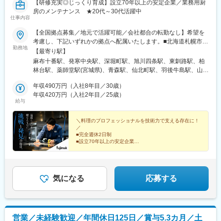
枝駅、東静岡駅、古庄駅、遠州病院駅、沼津駅、本吉原駅、新静
【研修充実◎じっくり育成】設立70年以上の安定企業／業務用厨
園駅、中井駅、御徒町駅、青山一丁目駅、永田町駅、府中競馬正
岡駅、三島広小路駅、日本平駅、片浜駅、自動車学校前駅、富士
房のメンテナンス ★20代～30代活躍中
門前駅、平沼橋駅、長沼駅(静岡県)、新浜松駅、西鉄福岡駅、大阪
仕事内容
宮駅、烏江駅、大垣駅、美江寺駅、美濃太田駅、糸貫駅、鵜沼宿
城北詰駅、天神橋筋六丁目駅、新大阪駅、海老江駅、阿倍野駅(地
駅、瑞浪駅、名張駅、茅町駅、天神駅、富田駅(三重県)、久居駅、
下鉄)、鳴滝駅、稲荷駅、中書島駅、西舞子駅、上沢駅、西川緑道
【全国拠点募集／地元で活躍可能／会社都合の転勤なし】希望を
志摩横山駅、五十鈴ケ丘駅、小松駅、大河端駅、宇野気駅、野々
公園駅、八丁堀駅(広島県)、猿猴橋町駅、県立美術館通駅
考慮し、下記いずれかの拠点へ配属いたします。■北海道札幌市／
市駅(ＩＲいしかわ鉄道線)、足羽山公園口駅、新富山口駅、稲荷町
勤務地
函館市／旭川市／釧路市／帯広市■東北宮城県／青森県／岩手県／
【最寄り駅】
駅(富山県)、中滑川駅、氷見駅、戸出駅、新高岡駅、京橋駅(大阪
秋田県／山形県／福島県■関東東京都（港区・台東区・中野区・八
麻布十番駅、発寒中央駅、深堀町駅、旭川四条駅、東釧路駅、柏
府)、天満駅、西中島南方駅、野田阪神駅、天王寺駅前駅、ＪＲ総
王子市・小平市）／千葉県（千葉市・柏市・船橋市）／神奈川県
林台駅、薬師堂駅(宮城県)、青森駅、仙北町駅、羽後牛島駅、山形
持寺駅、住道駅、豊中駅、深江橋駅、寝屋川市駅、長尾駅(大阪
（横浜市・川崎市・厚木市）／埼玉県（上尾市）／栃木県／群馬
駅、安積永盛駅、鶴田駅、群馬総社駅、偕楽園駅、長野駅、松本
府)、藤井寺駅、八尾駅、高見ノ里駅、河内天美駅、北花田駅、岡
県／茨城県■中部静岡県（静岡市・三島市・浜松市）／愛知県（名
年収490万円（入社8年目／30歳）
駅、甲府駅、上尾駅、葭川公園駅、大神宮下駅、柏駅、新御徒町
田浦駅、萩原天神駅、樟葉駅、門真市駅、草津駅(滋賀県)、十条駅
古屋市・岡崎市）／山梨県／富山県／石川県／新潟県／長野県
年収420万円（入社2年目／25歳）
駅、落合駅(東京都)、京王八王子駅、青梅街道駅、上大岡駅、元住
(京都府・近鉄線)、常盤駅(京都府)、龍谷大前深草駅、松井山手
給与
（長野市・松本市）／岐阜県／福井県 ■近畿大阪府（吹田市・堺
吉駅、本厚木駅、新静岡駅、三島二日町駅、助信駅、黒川駅(愛知
駅、京田辺駅、伏見桃山駅、舞子公園駅、長田駅(神戸市営)、西明
市）／京都府／兵庫県（神戸市・姫路市）／和歌山県／三重県■中
県)、南富山駅、上諸江駅、新福井駅、岐南駅、六名駅、東松阪
石駅、稲野駅、東加古川駅、加古川駅、英賀保駅、網干駅、郡山
国・四国広島県（広島市、福山市）／島根県／岡山県／山口県／
＼料理のプロフェッショナルを技術力で支える存在に！
駅、越後石山駅、豊津駅(大阪府)、萩原天神駅、くいな橋駅、和田
駅(奈良県)、金橋駅、神前駅(和歌山県)、岡山駅前駅、備前一宮
／
香川県／徳島県／愛媛県／高知県■九州・沖縄福岡県（福岡市・北
岬駅、亀山駅(兵庫県)、田井ノ瀬駅、下祇園駅、東福山駅、松江
■完全週休2日制
駅、立町駅、広島駅、佐伯区役所前駅、福山駅、湯田温泉駅、阿
九州市）／佐賀県／長崎県／熊本県／大分県／宮崎県／鹿児島県
駅、備前西市駅、周防下郷駅、香西駅、吉成駅、鎌田駅、薊野
■設立70年以上の安定企業
波富田駅、府中駅(徳島県)、勝瑞駅、綾川駅、三条駅(香川県)、伏
／沖縄県※転勤は必ず相談の上、決定いたします（基本同じエリア
■研修充実◎育成体制万全
駅、大橋駅(福岡県)、競馬場前駅(福岡県)、鍋島駅、住吉駅(長崎
石駅、伊予和気駅、土居田駅、高須駅(高知県)、南行橋駅、行橋
■賞与支給実績5.3カ月分
内転勤となります）※営業所によっては、マイカー通勤OK（駐車
県)、八丁馬場駅、牧駅(大分県)、宮崎駅、南鹿児島駅前駅、安里
駅、苅田駅、下曽根駅、南小倉駅、二島駅、遠賀野駅、本城駅、
場完備）※受動喫煙対策：オフィス内禁煙
駅、西松本駅、田原町駅(東京都)、新井薬師前駅、港南中央駅、江
高級ホテル・レストランに選ばれてきた厨房機器。
久留米駅、大溝駅、佐賀駅、西唐津駅、諫早駅、島原港駅、道ノ
坂駅、竹田駅(京都府)、竹下駅、守恒駅、南鹿児島駅、蔵前駅、東
品質と機能美にこだわった『魅せるキッチン』。
気になる
応募する
尾駅、堀川駅、宮地駅、健軍町駅、肥後西村駅、鶴崎駅、上臼杵
中野駅、涙橋駅
駅、宇佐駅、上岡駅、宮崎駅、日南駅、清武駅、高見橋駅、錦江
駅、宮ケ浜駅、真幸駅、伊集院駅、西出水駅、苗穂駅、琴似駅(札
幌市営)、北朝霞駅、鎌ケ谷大仏駅、西小山駅、旗の台駅、緑が丘
駅(東京都)、代官山駅、押上駅、巣鴨駅、本駒込駅、春日駅(東京
営業／未経験歓迎／年間休日125日／賞与5.3カ月／土