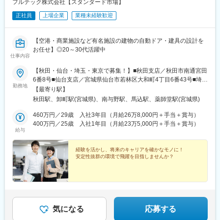
フルテック株式会社【スタンダード市場】
正社員
上場企業
業種未経験歓迎
【空港・商業施設など有名施設の建物の自動ドア・建具の設計を
お任せ】◎20～30代活躍中
仕事内容
【秋田・仙台・埼玉・東京で募集！】■秋田支店／秋田市南通宮田
6番8号■仙台支店／宮城県仙台市若林区大和町4丁目6番43号■埼玉
勤務地
支店／埼玉県さいたま市桜区栄和1丁目14番8■東京支店／大田区
【最寄り駅】
東馬込1丁目33番6号※マイカー通勤可（拠点により異なる）※U・I
秋田駅、卸町駅(宮城県)、南与野駅、馬込駅、薬師堂駅(宮城県)
ターン歓迎
460万円／29歳 入社3年目（月給26万8,000円＋手当＋賞与）
400万円／25歳 入社1年目（月給23万5,000円＋手当＋賞与）
給与
経験を活かし、将来のキャリアを確かなモノに！
安定性抜群の環境で飛躍を目指しませんか？
気になる
応募する