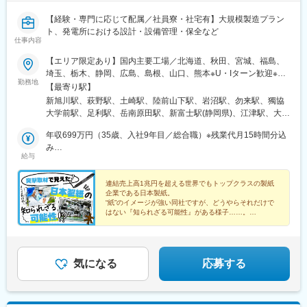
【経験・専門に応じて配属／社員寮・社宅有】大規模製造プラン
ト、発電所における設計・設備管理・保全など
仕事内容
【エリア限定あり】国内主要工場／北海道、秋田、宮城、福島、
埼玉、栃木、静岡、広島、島根、山口、熊本※U・Iターン歓迎※車
勤務地
通勤可・駐車場有※社員寮・社宅有（ワンルームから3LDKまでご
【最寄り駅】
ざいます。ご相談ください）※工場毎の応募状況により充足となる
新旭川駅、萩野駅、土崎駅、陸前山下駅、岩沼駅、勿来駅、獨協
場合がございます★「総合職」でのご入社の場合、初任地は石
大学前駅、足利駅、岳南原田駅、新富士駅(静岡県)、江津駅、大竹
巻・富士・岩国のいずれかとなります。 キャリア形成を目的とし
駅、岩国駅、八代駅、比奈駅
た定期的なローテーションを行うため、多くのチャレンジができ
年収699万円（35歳、入社9年目／総合職）※残業代月15時間分込
ます！ ★「エリア限定総合職」でのご入社の場合、石巻・富士・
み
給与
岩国を含む全工場が対象となります。 採用工場を基本にキャリア
年収620万円（31歳、入社5年目／総合職）※残業代月15時間分込
を積んでいただきます。紙をつくるという性質上、各工場は水資
み
源が豊富な立地に拠点を構えています。美味しいお酒やご飯にた
連結売上高1兆円を超える世界でもトップクラスの製紙
企業である日本製紙。
くさん出会えますよ！
“紙”のイメージが強い同社ですが、どうやらそれだけで
はない『知られざる可能性』がある様子……。
そこで今回、doda取材班が実際に工場にお邪魔して、
その真相に迫りました！
気になる
応募する