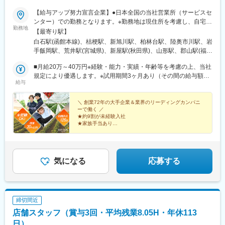
【給与アップ努力宣言企業】●日本全国の当社営業所（サービスセ
ンター）での勤務となります。※勤務地は現住所を考慮し、自宅か
勤務地
ら通える事業所への配属となります。【北海道・東北エリア】北
【最寄り駅】
海道/青森県/岩手県/宮城県/秋田県/山形県/福島県【関東エリア】東
白石駅(函館本線)、桔梗駅、新旭川駅、柏林台駅、陸奥市川駅、岩
京都/千葉県/埼玉県/茨城県/栃木県/群馬県【甲信越エリア】新潟県/
手飯岡駅、荒井駅(宮城県)、新屋駅(秋田県)、山形駅、郡山駅(福島
長野県【東海・中部・北陸エリア】岐阜県/静岡県/愛知県/三重県/
県)、羽鳥駅、自治医大駅、太田駅(群馬県)、吉野原駅、誉田駅、
富山県【近畿エリア】大阪府/兵庫県/滋賀県/和歌山県/奈良県【中
■月給20万～40万円※経験・能力・実績・年齢等を考慮の上、当社
錦糸町駅、京王八王子駅、寺尾駅、朝菜町駅、乙女駅、豊科駅、
国・四国エリア】岡山県/広島県/島根県/香川県/高知県【九州エリ
規定により優遇します。※試用期間3ヶ月あり（その間の給与額の
草津駅(滋賀県)、ＪＲ難波駅、厄神駅、東松江駅(島根県)、中庄
給与
ア】佐賀県/熊本県/宮崎県/沖縄県＜マイカー通勤OK！（営業所に
変動はありません）～2期連続5％以上のベースアップを行いまし
駅、竹原駅、木太町駅、後免西町駅、味坂駅、富合駅、宮崎神宮
よる）＞勤務地により異なります。
た！～■給与例月給：271,200円（23歳、営業職、都内居住、残業
駅、首里駅、亀戸駅、桜川駅(大阪府)、汐見橋駅
20時間を想定）≪内訳≫基本給：210,000円 （年齢により変動）
＼ 創業72年の大手企業＆業界のリーディングカンパニ
ーで働く ／
地域手当：27,000円（エリアにより変動）時間外手当 ： 36,200
★約9割が未経験入社
円(20時間を想定)
★家族手当あり
★土日祝休み＆年間休日126日
★月給40万円可能＆賞与年2回
気になる
応募する
締切間近
店舗スタッフ（賞与3回・平均残業8.05H・年休113
日）