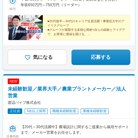
高崎駅、新潟駅、新富士駅(静岡県)、関内駅、江田駅(神奈川県)、
県、京都府、大阪府、兵庫県、岡山県、広島県、香川県、愛媛
年収650万円～750万円（リーダー）
京成千葉駅、伏見駅(愛知県)、国際センター駅、志賀本通駅、味岡
給与
県、福岡県、佐賀県、長崎県、熊本県、沖縄県■アイリスチトセ株
駅、野町駅、長野駅、淀屋橋駅、心斎橋駅、ＪＲ河内永和駅、五
式会社北海道、岩手県、宮城県、福島県、茨城県、栃木県、埼玉
条駅(京都市営)、旧居留地・大丸前駅、岡山駅前駅、南区役所前
県、千葉県、東京都、神奈川県、静岡県、愛知県、新潟県、石川
■20代後半～30代のキャリア社員活躍！事業拡大中のア
駅、高松築港駅、衣山駅、西小倉駅、呉服町駅(福岡県)、肥前麓
イリスグループ
県、京都府、大阪府、兵庫県、岡山県、広島県、香川県、愛媛
駅、めがね橋駅、西辛島町駅、二中通駅、てだこ浦西駅、浜松町
■グループが展開する多様な商材×自らの経験とアイデア
県、福岡県、佐賀県、熊本県、鹿児島県、沖縄県■アイリスソーコ
駅、糀谷駅、目黒駅、東雲駅(東京都)、立川北駅、伊勢佐木長者町
で、お客様に価値を届ける。
ー株式会社埼玉県、神奈川県、愛知県、大阪府、福岡県■アイリ
年収UP、スケールの大きな仕事の達成感…欲しいまま
駅、千葉駅、名古屋駅、平安通駅、大江橋駅、長堀橋駅、河内永
に追求し、力強くキャリアを築いてください。
ス・ファインプロダクツ株式会社広島県、福岡県※エリア限定採用
和駅、三宮・花時計前駅、岡山駅、比治山橋駅、高松駅(香川県)、
あり
萱町六丁目駅、平和通駅、中洲川端駅、浜町アーケード駅、慶徳
校前駅、竹芝駅、五反田駅、立川南駅、石川町駅、千葉中央駅、
気になる
応募する
丸の内駅(愛知県)、近鉄名古屋駅、なにわ橋駅、四ツ橋駅、布施
駅、神戸三宮駅(阪急・神戸高速)、西川緑道公園駅、皆実町二丁目
駅、片原町駅(香川県)、古町駅、小倉駅(福岡県)、祇園駅(福岡
県)、桜町駅(長崎県)、洗馬橋駅
NEW
未経験歓迎／業界大手／農業プラントメーカー／法人
営業
渡辺パイプ株式会社
正社員
5名以上採用
職種未経験歓迎
業種未経験歓迎
【20代～30代活躍中】農場設計に関するご提案から栽培サポート
まで、メーカー営業をお任せします。
仕事内容