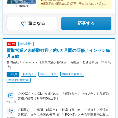
駅、新伊勢崎駅、太田駅(群馬県)、八木原駅、前橋大島駅、吉野原
★家族手当（配偶者に月1万円、子ども1人につき月1万
円支給）
駅、南鳩ケ谷駅、戸田公園駅、草加駅、北越谷駅、藤の牛島駅、
★土日祝休み＆年間休日126日
幸手駅、南羽生駅、川越市駅、新座駅、ふじみ野駅、武蔵藤沢
★月給40万円可能＆賞与年2回
駅、新所沢駅、石原駅(埼玉県)、児玉駅、東千葉駅、西白井駅、み
のり台駅、西船橋駅、南船橋駅、八千代緑が丘駅、南柏駅、野田
気になる
応募する
市駅、佐倉駅、公津の杜駅、佐原駅、銚子駅、八街駅、求名駅、
五井駅、木更津駅、館山駅、安房鴨川駅、茂原駅、君津駅、大手
町駅(東京都)、北綾瀬駅、錦糸町駅、新小岩駅、青物横丁駅、流通
センター駅、祖師ケ谷大蔵駅、都庁前駅、上井草駅、ときわ台駅
締切間近
NEW
(東京都)、練馬高野台駅、国領駅、武蔵小金井駅、柴崎体育館駅、
買取営業／未経験歓迎／約6カ月間の研修／インセン毎
京王八王子駅、羽村駅、多摩センター駅、西武立川駅、新川崎
駅、小机駅、北久里浜駅、本厚木駅、緑町駅、湘南深沢駅、南林
月支給
間駅、淵野辺駅、平塚駅、長岡駅、白山駅(新潟県)、新発田駅、東
合同会社Ｆｒｏｍ２７（買取大吉／飯塚店・高山店・あざみ野店・中目黒
光寺駅、坂町駅、新庄田中駅、高岡やぶなみ駅、磯部駅(石川県)、
店）
野々市駅(ＩＲいしかわ鉄道線)、越前新保駅、南甲府駅、北長野
正社員
転勤なし
5名以上採用
職種未経験歓迎
駅、乙女駅、信濃国分寺駅、中軽井沢駅、渚駅(長野県)、鼎駅、北
大町駅、豊科駅、西岐阜駅、錦駅、草津駅(滋賀県)、彦根口駅、上
業種未経験歓迎
鳥羽口駅、福知山市民病院口駅、扇町駅(大阪府)、千里中央駅(大
阪モノレール)、南摂津駅、豊川駅(大阪府)、大和田駅(大阪府)、寝
屋川市駅、藤阪駅、吉田駅(大阪府)、喜志駅、石津川駅、和泉中央
◇IKKOさんのCMでお馴染み…「買取大吉」でのブランド品買取
駅、石才駅、鶴原駅、道場南口駅、加太駅(和歌山県)、武庫之荘
業務／残業は月平均5h以下！
仕事内容
駅、北伊丹駅、コウノトリの郷駅、石生駅、山陽姫路駅、千本
駅、東加古川駅、厄神駅、小野駅(兵庫県)、郡山駅(奈良県)、橿原
◇転勤なし！福岡（飯塚市）・岐阜（高山市）・神奈川・東京の
神宮前駅、櫟本駅、神前駅(和歌山県)、藤並駅、紀伊田辺駅、下井
各店舗、または全国の催事場＼＼POINT／／★希望勤務地に配属
阪駅、学文路駅、湖山駅、後藤駅、東松江駅(島根県)、備前西市
勤務地