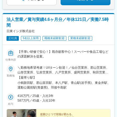
法人営業／賞与実績4.6ヶ月分／年休121日／実働7.5時
間
日東イシダ株式会社
正社員
5名以上採用
職種未経験歓迎
業種未経験歓迎
【手厚い研修で安心！】既存顧客中心！スーパーや食品工場など
の課題解決を提案。
仕事内容
＼勤務地希望考慮！U/Iターン歓迎！／仙台営業所、郡山営業所、
山形営業所、弘前営業所、八戸営業所、盛岡営業所、秋田営業所
勤務地
のいずれか【仙台営業所・本社】仙台市宮城野区日の出町二丁目2
【最寄り駅】
番22号【郡山営業所】福島県郡山市八山田五丁目15輝ビルB-
小鶴新田駅、郡山富田駅、本八戸駅、青山駅(岩手県)、東金井駅、
101【山形営業所】山形県山形市嶋南1丁目2番22号【弘前営業
運動公園前駅(青森県)、羽後牛島駅
所】青森県弘前市大字田園1丁目9番6号【八戸営業所】青森県八
戸市八太郎一丁目4番19号【盛岡営業所】岩手県盛岡市前九年三
416万円／25歳・入社3年
丁目5番22号【秋田営業所】秋田県秋田市山王中園町11番35号
587万円／45歳・入社10年
給与
提案ひとつで現場が変わる。