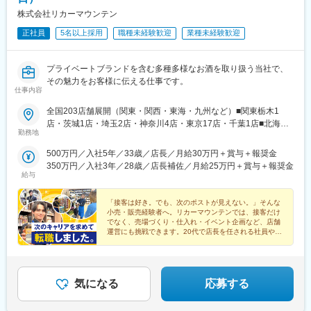
株式会社リカーマウンテン
正社員
5名以上採用
職種未経験歓迎
業種未経験歓迎
プライベートブランドを含む多種多様なお酒を取り扱う当社で、
その魅力をお客様に伝える仕事です。
仕事内容
全国203店舗展開（関東・関西・東海・九州など）■関東栃木1
店・茨城1店・埼玉2店・神奈川4店・東京17店・千葉1店■北海道
勤務地
北海道4店■東北秋田1店・岩手1店・宮城1店・福島2店■北陸新潟2
店・富山1店・石川2店・長野2店■東海静岡3店・愛知36店・岐阜
500万円／入社5年／33歳／店長／月給30万円＋賞与＋報奨金
13店・三重9店■関西滋賀24店・京都38店・大阪16店・兵庫4店・
350万円／入社3年／28歳／店長補佐／月給25万円＋賞与＋報奨金
奈良2店■中国広島1店・山口1店■四国徳島1店・高知2店・愛媛1店
給与
■九州・沖縄大分1店・福岡2店・佐賀1店・長崎1店・熊本1店・宮
崎1店・鹿児島1店・沖縄2店※「関東エリア」「関西エリア」など
「接客は好き。でも、次のポストが見えない。」そんな
地域を限定しての勤務も可能です。※U・Iターン歓迎
小売・販売経験者へ。リカーマウンテンでは、接客だけ
でなく、売場づくり・仕入れ・イベント企画など、店舗
運営にも挑戦できます。20代で店長を任される社員や、
異業種からキャリアアップした社員も活躍中です。
気になる
応募する