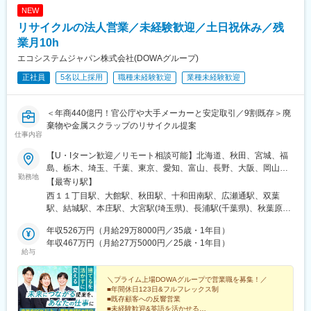
NEW
リサイクルの法人営業／未経験歓迎／土日祝休み／残
業月10h
エコシステムジャパン株式会社(DOWAグループ)
正社員
5名以上採用
職種未経験歓迎
業種未経験歓迎
＜年商440億円！官公庁や大手メーカーと安定取引／9割既存＞廃
棄物や金属スクラップのリサイクル提案
仕事内容
【U・Iターン歓迎／リモート相談可能】北海道、秋田、宮城、福
島、栃木、埼玉、千葉、東京、愛知、富山、長野、大阪、岡山、
勤務地
山口、福岡、熊本、沖縄のいずれかの営業所にて勤務いただきま
【最寄り駅】
す。一部自動車通勤可能なオフィスもあり！＜★最優先で面接し
西１１丁目駅、大館駅、秋田駅、十和田南駅、広瀬通駅、双葉
ます！注力採用中の勤務地＞・福島県：双葉郡大熊町・千葉県：
駅、結城駅、本庄駅、大宮駅(埼玉県)、長浦駅(千葉県)、秋葉原
袖ケ浦市・埼玉県：本庄市・岡山県：岡山市、久米郡美咲町＜そ
駅、高岡駅、塩尻駅、伏見駅(愛知県)、渡辺橋駅、林野駅、東山・
の他募集中の拠点＞・秋田県：大館市、秋田市、鹿角郡小坂町・
年収526万円（月給29万8000円／35歳・1年目）
おかでんミュージアム駅、徳山駅、祇園駅(福岡県)、松橋駅、美栄
大阪府：大阪市※受動喫煙対策あり（屋内全面禁煙）＼インタビュ
年収467万円（月給27万5000円／25歳・1年目）
橋駅、中央区役所前駅、勾当台公園駅、末広町駅(東京都)、丸の内
給与
ー／社内はフレンドリーな方が多く、土日に先輩や同期から遊び
駅(愛知県)、福島駅(大阪府・阪神線)、博多駅、県庁前駅(沖縄
に誘われても「ぜひ行きたい」と思えるほど雰囲気が良いです
県)、西８丁目駅、青葉通一番町駅、岩本町駅、末広町駅(富山
（実際は誘われません）。こうした環境は、入社前の予想以上に
＼プライム上場DOWAグループで営業職を募集！／
県)、国際センター駅、西梅田駅、櫛田神社前駅
■年間休日123日&フルフレックス制
自分にとっての安心材料になりました。（Rさん／2024年9月入
■既存顧客への反響営業
社）
■未経験歓迎&英語を活かせる