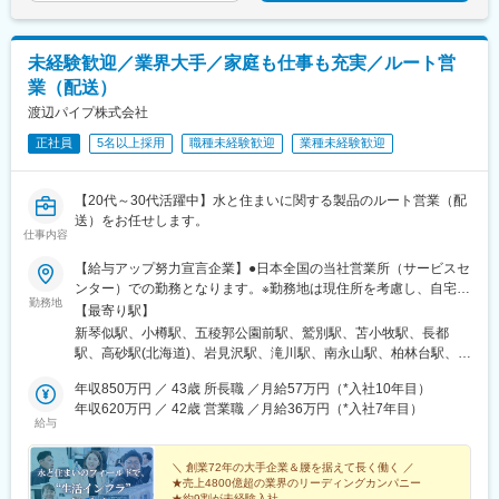
未経験歓迎／業界大手／家庭も仕事も充実／ルート営
業（配送）
渡辺パイプ株式会社
正社員
5名以上採用
職種未経験歓迎
業種未経験歓迎
【20代～30代活躍中】水と住まいに関する製品のルート営業（配
送）をお任せします。
仕事内容
【給与アップ努力宣言企業】●日本全国の当社営業所（サービスセ
ンター）での勤務となります。※勤務地は現住所を考慮し、自宅か
勤務地
ら通える事業所への配属となります。【北海道・東北エリア】北
【最寄り駅】
海道/青森県/岩手県/宮城県/秋田県/山形県/福島県【関東エリア】東
新琴似駅、小樽駅、五稜郭公園前駅、鷲別駅、苫小牧駅、長都
京都/神奈川県/千葉県/埼玉県/茨城県/栃木県/群馬県【甲信越エリ
駅、高砂駅(北海道)、岩見沢駅、滝川駅、南永山駅、柏林台駅、釧
ア】新潟県/山梨県/長野県【東海・中部・北陸エリア】岐阜県/静
路駅、東青森駅、八戸駅、三沢駅(青森県)、岩手飯岡駅、北上駅、
岡県/愛知県/三重県/富山県/石川県/福井県【近畿エリア】大阪府/京
年収850万円 ／ 43歳 所長職 ／月給57万円（*入社10年目）
泉中央駅、曽波神駅、船岡駅(宮城県)、古川駅、羽後牛島駅、横手
都府/兵庫県/滋賀県/奈良県/和歌山県【中国・四国エリア】岡山県/
年収620万円 ／ 42歳 営業職 ／月給36万円（*入社7年目）
駅、山形駅、米沢駅、酒田駅、曽根田駅、白河駅、郡山駅(福島
給与
広島県/鳥取県/島根県/香川県/徳島県/愛媛県/高知県【九州エリア】
県)、七日町駅、いわき駅、土浦駅、みどりの駅、西取手駅、下妻
福岡県/佐賀県/長崎県/熊本県/大分県/宮崎県/鹿児島県＜マイカー通
駅、下館二高前駅、偕楽園駅、金上駅、鹿島神宮駅、石岡駅、常
勤OK！（営業所による）＞勤務地により異なります。
＼ 創業72年の大手企業＆腰を据えて長く働く ／
陸多賀駅、羽鳥駅、江曽島駅、大桑駅(栃木県)、小山駅、足利駅、
★売上4800億超の業界のリーディングカンパニー
佐野市駅、野木駅、自治医大駅、矢板駅、那須塩原駅、北高崎
★約9割が未経験入社