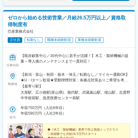
ゼロから始める技術営業／月給26.5万円以上／資格取
得制度有
巴産業株式会社
正社員
転勤なし
職種未経験歓迎
業種未経験歓迎
【既存顧客中心／30代中心に若手が活躍！】木工・製材機械の提
案～導入後のメンテナンスまで一貫対応！
仕事内容
【新潟・富山・秋田・栃木・埼玉／転勤なし／マイカー通勤OK】
★U・Iターン歓迎★受動喫煙対策：各拠点対策ありご希望を考慮
勤務地
の上、以下いずれかの拠点での勤務となります。■新潟支店：新潟
【最寄り駅】
県新潟市東区木工新町372-5■富山支店：富山県高岡市明野町3-5■
大形駅、広小路駅(富山県)、能代駅、武蔵嵐山駅、樅山駅、志貴野
秋田支店：秋田県能代市寿域長根48-84■埼玉支店：埼玉県比企郡
中学校前駅、急患医療センター前駅
小川町中爪20-2 翼ビル5 1F■鹿沼支店：栃木県鹿沼市茂呂1888-
10
年収750万円（入社6年目）
年収590万円（入社3年目）
給与
◆《木工・製材機械》業界で売上実績トップクラス
◇未経験でも月給26.5万円スタート