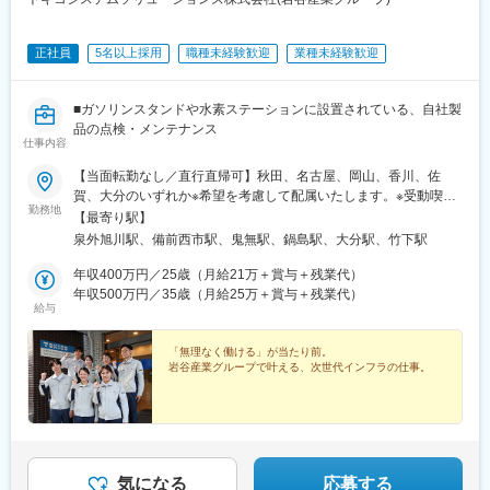
正社員
5名以上採用
職種未経験歓迎
業種未経験歓迎
■ガソリンスタンドや水素ステーションに設置されている、自社製
品の点検・メンテナンス
仕事内容
【当面転勤なし／直行直帰可】秋田、名古屋、岡山、香川、佐
賀、大分のいずれか※希望を考慮して配属いたします。※受動喫煙
勤務地
対策：屋内全面禁煙
【最寄り駅】
泉外旭川駅、備前西市駅、鬼無駅、鍋島駅、大分駅、竹下駅
年収400万円／25歳（月給21万＋賞与＋残業代）
年収500万円／35歳（月給25万＋賞与＋残業代）
給与
「無理なく働ける」が当たり前。
岩谷産業グループで叶える、次世代インフラの仕事。
気になる
応募する