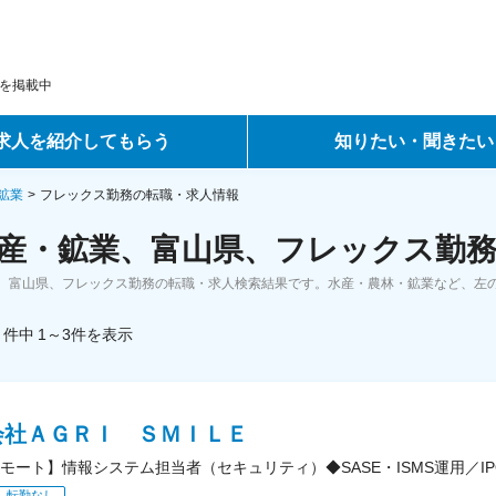
を掲載中
求人を紹介してもらう
知りたい・聞きたい
ントサービス
転職ノウハウ
鉱業
フレックス勤務の転職・求人情報
産・鉱業、富山県、フレックス勤務
サービス
データで見る転職
、富山県、フレックス勤務の転職・求人検索結果です。水産・農林・鉱業など、左
ーエージェントサービス
コラム・インタビュー
件中
1～3
件
を表示
転職Q&A
会社ＡＧＲＩ ＳＭＩＬＥ
モート】情報システム担当者（セキュリティ）◆SASE・ISMS運用／I
転勤なし