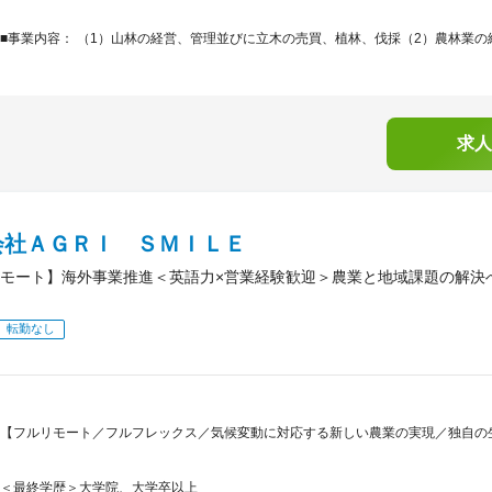
■事業内容： （1）山林の経営、管理並びに立木の売買、植林、伐採（2）農林業の経
求人
会社ＡＧＲＩ ＳＭＩＬＥ
モート】海外事業推進＜英語力×営業経験歓迎＞農業と地域課題の解決
転勤なし
【フルリモート／フルフレックス／気候変動に対応する新しい農業の実現／独自の
＜最終学歴＞大学院、大学卒以上