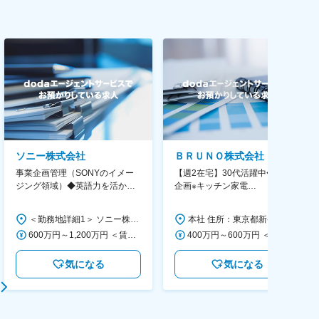
ソニー株式会社
ＢＲＵＮＯ株式会社
事業企画管理（SONYのイメー
【週2在宅】30代活躍中◆商品
ジング領域）◆英語力を活か
企画※キッチン家電
す/CFO管轄＃SECCFO0027
◆「BRUNO」新商品の企画／企
画～調達／働き方◎
＜勤務地詳細1＞ ソニー株式会社 住所：神奈川県横浜市西区みなとみらい5-1-1 受動喫煙対策：屋内全面禁煙 ＜勤務地詳細2＞ ソニーシティ大崎 住所：東京都品川区大崎2-10-1 勤務地最寄駅：JR線／大崎駅 受動喫煙対策：屋内全面禁煙 変更の範囲：会社の定める事業所（リモートワーク含む）
本社 住所：東京都新宿区西新宿6丁目22-1 新宿スクエアタワー B1階 勤務地最寄駅：東京メトロ丸ノ内線／西新宿駅 受動喫煙対策：屋内全面禁煙 変更の範囲：会社の定める事業所（リモートワーク含む）
600万円～1,200万円 ＜賃金形態＞ 月給制 ＜賃金内訳＞ 月額（基本給）：350,000円～500,000円 ＜月給＞ 350,000円～500,000円 ＜昇給有無＞ 有 ＜残業手当＞ 有 ＜給与補足＞ ※年収は経験や能力を考慮の上、当社規定により決定します。 賃金はあくまでも目安の金額であり、選考を通じて上下する可能性があります。 月給(月額)は固定手当を含めた表記です。
400万円～600万円 ＜賃金形態＞ 月給制 経験・能力を考慮の上、優遇いたします。 ＜賃金内訳＞ 月額（基本給）：300,000円～450,000円 ＜月給＞ 300,000円～450,000円 ＜昇給有無＞ 有 ＜残業手当＞ 有 ＜給与補足＞ ・賞与実績：年2回 ・昇給：年1回 ※半年毎に評価を行い、評価が高ければ年齢に関係なく昇給・昇格していきます。創造性の高い人・新しいことにチャレンジした人が高い評価を得られます。 賃金はあくまでも目安の金額であり、選考を通じて上下する可能性があります。 月給(月額)は固定手当を含めた表記です。
気になる
気になる