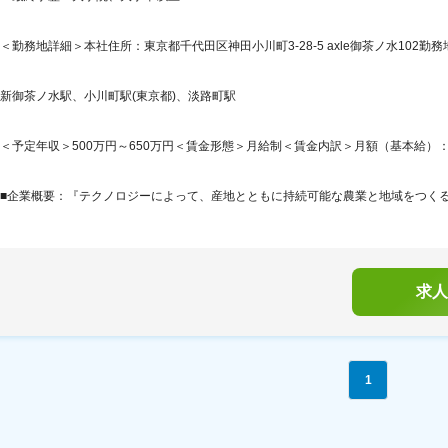
＜勤務地詳細＞本社住所：東京都千代田区神田小川町3-28-5 axle御茶ノ水102勤務
新御茶ノ水駅、小川町駅(東京都)、淡路町駅
＜予定年収＞500万円～650万円＜賃金形態＞月給制＜賃金内訳＞月額（基本給）：314,7
■企業概要：『テクノロジーによって、産地とともに持続可能な農業と地域をつくる。』AG
求人
1