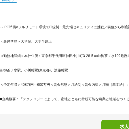
～IPO準備×フルリモート環境でIT統制・最先端セキュリティに挑戦／実務から制
＜最終学歴＞大学院、大学卒以上
＜勤務地詳細＞本社住所：東京都千代田区神田小川町3-28-5 axle御茶ノ水102勤務
新御茶ノ水駅、小川町駅(東京都)、淡路町駅
＜予定年収＞408万円～600万円＜賃金形態＞月給制＜賃金内訳＞月額（基本給）：245,8
■企業概要：『テクノロジーによって、産地とともに持続可能な農業と地域をつくる。』AG
求人