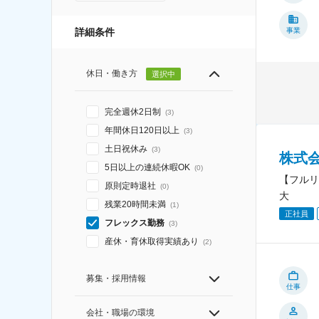
詳細条件
事業
休日・働き方
選択中
完全週休2日制
(
3
)
年間休日120日以上
(
3
)
土日祝休み
(
3
)
株式
5日以上の連続休暇OK
(
0
)
【フルリ
原則定時退社
(
0
)
大
残業20時間未満
(
1
)
正社員
フレックス勤務
(
3
)
産休・育休取得実績あり
(
2
)
募集・採用情報
仕事
会社・職場の環境