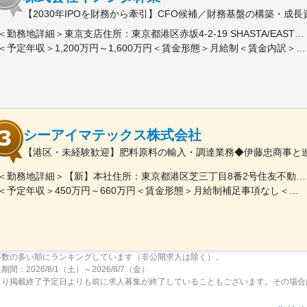
【2030年IPOを財務から牽引】CFO候補／財務基盤の構築・成
＜勤務地詳細＞東京支店住所：東京都港区赤坂4-2-19 SHASTA/EAST 5F勤務地最寄駅：東京メトロ線／赤坂見附駅受動喫煙対策：屋内全面禁煙変更の範囲：会社の定める事業所
＜予定年収＞1,200万円～1,600万円＜賃金形態＞月給制＜賃金内訳＞月額（基本給）：625,000円～875,000円固定残業手当/月：191,360円～267,920円（固定残業時間40時間0分/月）超過した時間外労働の残業手当は追加支給＜月給＞816,360円～1,142,920円（一律手当を含む）＜昇給有無＞有＜残業手当＞有＜給与補足＞※実績に応じて柔軟に検討します。■賞与：年2回（6、12月）■昇給：年1回（3、9月）賃金はあくまでも目安の金額であり、選考を通じて上下する可能性があります。月給(月額)は固定手当を含めた表記です。
シーアイマテックス株式会社
【港区・未経験歓迎】肥料原料の輸入・調達業務◆伊藤忠商事と連
＜勤務地詳細＞【新】本社住所：東京都港区芝三丁目8番2号住友不動産芝公園ファーストビル９階 勤務地最寄駅：都営地下鉄三田線／芝公園駅受動喫煙対策：屋内全面禁煙変更の範囲：会社の定める事業所
＜予定年収＞450万円～660万円＜賃金形態＞月給制補足事項なし＜賃金内訳＞月額（基本給）：280,000円～378,000円＜月給＞280,000円～378,000円＜昇給有無＞有＜残業手当＞有＜給与補足＞■賞与：年2回（6月/12月）■モデル年収：年収510万円 30歳（月給280,000円＋賞与）※時間外手当除く年収620万円 37歳（月給356,000円＋賞与）※時間外手当除く賃金はあくまでも目安の金額であり、選考を通じて上下する可能性があります。月給(月額)は固定手当を含めた表記です。
募数の多い順にランキングしています（非公開求人は除く）。
間：2026/8/1（土）～2026/8/7（金）
より掲載終了予定日よりも前に求人募集が終了していることもございます。その場合