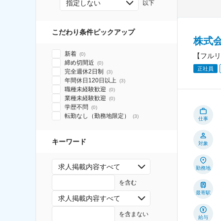
指定しない
以下
こだわり条件ピックアップ
株式
新着
(
0
)
【フルリ
締め切間近
(
0
)
正社員
完全週休2日制
(
3
)
年間休日120日以上
(
3
)
職種未経験歓迎
(
0
)
業種未経験歓迎
(
0
)
学歴不問
(
0
)
転勤なし（勤務地限定）
(
3
)
仕事
キーワード
対象
求人掲載内容すべて
勤務地
を含む
最寄駅
求人掲載内容すべて
を含まない
給与