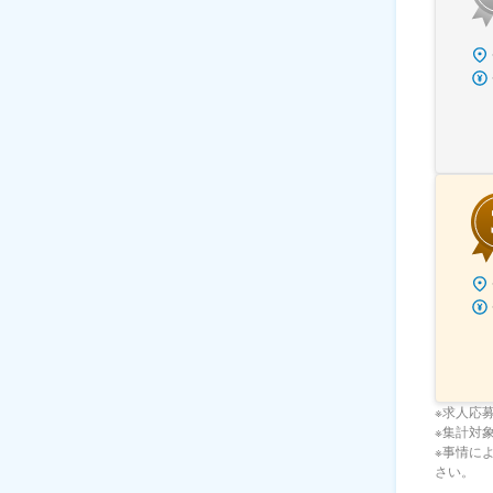
※求人応
※集計対象期
※事情に
さい。