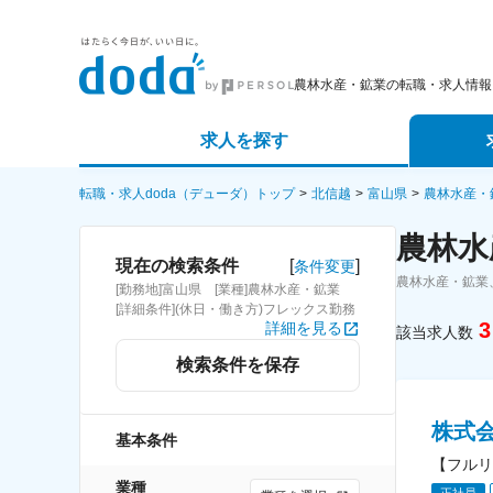
農林水産・鉱業の転職・求人情報
求人を探す
詳細条件から探す
エージェ
転職・求人doda（デューダ）トップ
北信越
富山県
農林水産・
農林水
新着求人から探す
スカウト
[
]
現在の検索条件
条件変更
農林水産・鉱業
[勤務地]富山県 [業種]農林水産・鉱業
求人特集から探す
パートナ
[詳細条件](休日・働き方)フレックス勤務
3
詳細を見る
該当求人数
検索条件を保存
株式
基本条件
【フルリ
業種
正社員