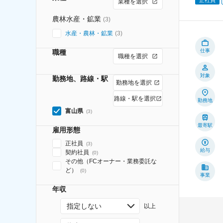
業種を選択
農林水産・鉱業
(
3
)
水産・農林・鉱業
(
3
)
仕事
職種
職種を選択
対象
勤務地、路線・駅
勤務地を選択
路線・駅を選択
勤務地
富山県
(
3
)
最寄駅
雇用形態
正社員
(
3
)
給与
契約社員
(
0
)
その他（FCオーナー・業務委託な
ど）
(
0
)
事業
年収
指定しない
以上