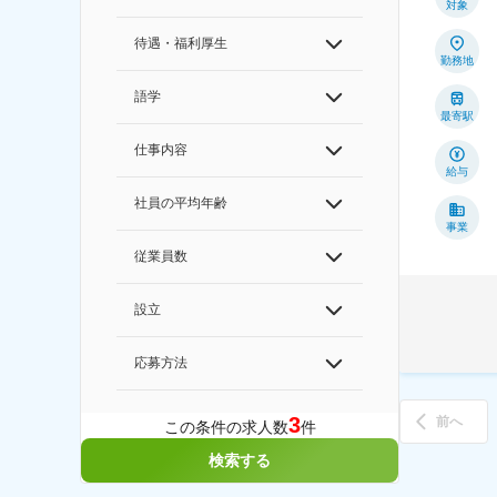
対象
待遇・福利厚生
勤務地
語学
最寄駅
仕事内容
給与
社員の平均年齢
事業
従業員数
設立
応募方法
3
前へ
この条件の求人数
件
検索する