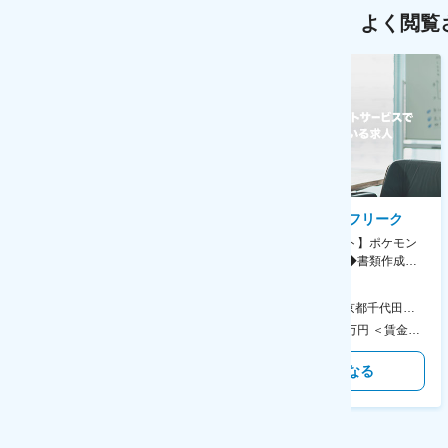
よく閲覧
AGC株式会社
株式会社ゲームフリーク
【横浜※一般職/転勤なし】庶
【庶務アシスタント】ポケモン
務・事務担当～開発部材の発注
シリーズ開発企業◆書類作成・
やDXに向けたシステム利用等～
データ入力など◆年休126日・
食事補助あり◎
AGC横浜テクニカルセンター 住所：神奈川県横浜市鶴見区末広町1-1 勤務地最寄駅：JR線／弁天橋駅 受動喫煙対策：敷地内喫煙可能場所あり 変更の範囲：無
本社 住所：東京都千代田区神田錦町2-2-1 KANDASQUARE 受動喫煙対策：屋内全面禁煙 変更の範囲：会社の定める事業所
400万円～550万円 ＜賃金形態＞ 月給制 固定給＋業績給 ＜賃金内訳＞ 月額（基本給）：230,000円～280,000円 ＜月給＞ 230,000円～280,000円 ＜昇給有無＞ 有 ＜残業手当＞ 有 ＜給与補足＞ ※上記はあくまで最低保証額です。実際にはこれまでの経験やスキルを考慮の上、決定します。 年収には残業代は含めておりません。 ■昇給：年1回 ■賞与：年2回 賃金はあくまでも目安の金額であり、選考を通じて上下する可能性があります。 月給(月額)は固定手当を含めた表記です。
350万円～500万円 ＜賃金形態＞ 月給制 ＜賃金内訳＞ 月額（基本給）：215,000円～307,000円 固定残業手当/月：76,700円～110,000円（固定残業時間45時間0分/月） 超過した時間外労働の残業手当は追加支給 ＜月給＞ 291,700円～417,000円（一律手当を含む） ＜昇給有無＞ 有 ＜残業手当＞ 有 ＜給与補足＞ ※経験・能力を考慮の上、年齢に関わりなく当社規定により優遇します。 賃金はあくまでも目安の金額であり、選考を通じて上下する可能性があります。 月給(月額)は固定手当を含めた表記です。
気になる
気になる