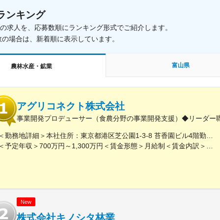
ランキング
載中の求人を、応募数順にランキング形式でご紹介します。
数の場合は、新着順に表示しています。
富山県
農林水産・鉱業
アグリコネクト株式会社
事業開発プロデューサー（食農分野の事業開発支援）◆リーダー
＜勤務地詳細＞本社住所：東京都港区芝公園1-3-8 苔香園ビル4階勤務地最寄駅：都営三田線／御成門駅受動喫煙対策：屋内全面禁煙変更の範囲：会社の定める事業所
＜予定年収＞700万円～1,300万円＜賃金形態＞月給制＜賃金内訳＞月額（基本給）：400,000円～650,000円固定残業手当/月：92,640円～150,510円（固定残業時間30時間0分/月）超過した時間外労働の残業手当は追加支給＜月給＞492,640円～800,510円（一律手当を含む）＜昇給有無＞有＜残業手当＞有＜給与補足＞※給与は職歴、スキルなどに応じて相談※役職がつく場合は、別途、役職手当（50,000円～10,000円）を支給※マネージャー職以上の場合は、管理職のため残業代支給対象外■昇給：年1回（4月）■賞与：年1回（12月）賃金はあくまでも目安の金額であり、選考を通じて上下する可能性があります。月給(月額)は固定手当を含めた表記です。
New
株式会社キノシタ林業