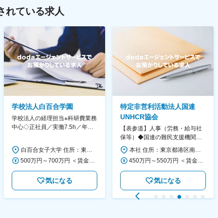
されている求人
学校法人白百合学園
特定非営利活動法人国連
UNHCR協会
学校法人の経理担当※科研費業務
中心◇正社員／実働7.5h／年休
【表参道】人事（労務・給与社
130日／1881年創立の伝統女子
保等）◆国連の難民支援機関の
大学
活動を支える日本公式支援窓口
白百合女子大学 住所：東京都調布市緑ヶ丘1-25 勤務地最寄駅：京王線／仙川駅 受動喫煙対策：屋内全面禁煙 変更の範囲：会社の定める事業所
本社 住所：東京都港区南青山6-10-11 ウェスレーセンター3F 勤務地最寄駅：地下鉄各線／表参道駅 受動喫煙対策：屋内全面禁煙 変更の範囲：会社の定める事業所（リモートワーク含む）
◆正職員登用前提
500万円～700万円 ＜賃金形態＞ 月給制 ＜賃金内訳＞ 月額（基本給）：280,000円～430,000円 ＜月給＞ 280,000円～430,000円 ＜昇給有無＞ 有 ＜残業手当＞ 有 ＜給与補足＞ ※年齢・過去の経験に基づき、本学規定に合わせ決定 【残業手当】有 /残業時間に応じて全額支給（※想定年収に含む） 【各種手当】扶養手当/住宅手当/通勤手当 等 【賞与】年2回（6月、12月） 【昇給】年1回（4月） 賃金はあくまでも目安の金額であり、選考を通じて上下する可能性があります。 月給(月額)は固定手当を含めた表記です。
450万円～550万円 ＜賃金形態＞ 月給制 ＜賃金内訳＞ 月額（基本給）：340,000円～420,000円 ＜月給＞ 340,000円～420,000円 ＜昇給有無＞ 有 ＜残業手当＞ 有 ＜給与補足＞ ※能力・経験によって決定します。 ■賞与あり（業績評価に応じて支給） 賃金はあくまでも目安の金額であり、選考を通じて上下する可能性があります。 月給(月額)は固定手当を含めた表記です。
気になる
気になる