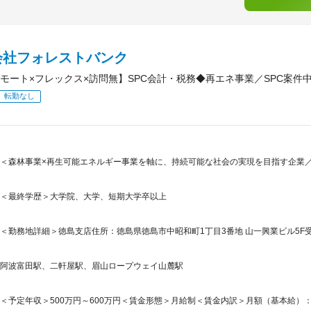
会社フォレストバンク
モート×フレックス×訪問無】SPC会計・税務◆再エネ事業／SPC案件
転勤なし
＜森林事業×再生可能エネルギー事業を軸に、持続可能な社会の実現を目指す企業／
＜最終学歴＞大学院、大学、短期大学卒以上
＜勤務地詳細＞徳島支店住所：徳島県徳島市中昭和町1丁目3番地 山一興業ビル5F受
阿波富田駅、二軒屋駅、眉山ロープウェイ山麓駅
＜予定年収＞500万円～600万円＜賃金形態＞月給制＜賃金内訳＞月額（基本給）：332,0