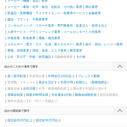
メーカー（機械・電気）業界
メーカー（素材・化学・食品・化粧品・その他）業界
商社業界
医薬品・医療機器・ライフサイエンス・医療系サービス
金融業界
建設・プラント・不動産業界
コンサルティング・リサーチ業界・専門事務所・監査法人・税理士法人
人材サービス・アウトソーシング業界・コールセンター
小売業界
外食産業・飲食業界
運輸・物流業界
エネルギー（電力・ガス・石油・新エネルギー）業界
旅行・宿泊・レジャー業界
警備・清掃業界
理容・美容・エステ業界
教育業界
公社・官公庁・学校・研究施設
冠婚葬祭業界
その他
ほかのこだわり条件で探す
第二新卒歓迎
外資系企業
年間休日120日以上
フレックス勤務
管理職・マネジャー
英語を活かす
学歴不問
転勤なし（勤務地限定）
服装自由
女性活躍
社宅・家賃補助制度
上場企業
中国語を活かす
退職金制度
残業20時間未満
完全週休2日制
職種未経験歓迎
原則定時退社
海外出張あり
U・Iターン支援あり
ほかの固定給で探す
固定給25万円以上
固定給35万円以上