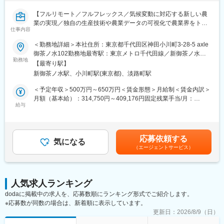
・出資者向け資料の作成支援
・資金調達スキームの管理
【フルリモート／フルフレックス／気候変動に対応する新しい農
・契約・定款管理、運営管理
業の実現／独自の生産技術や農業データの可視化で農業界をトー
仕事内容
タルサポート／社会貢献性・将来性◎】
＜その他＞
＜勤務地詳細＞本社住所：東京都千代田区神田小川町3-28-5 axle
・クライアント（主に都市部企業）との打合せ対応（オンライン
■業務内容
御茶ノ水102勤務地最寄駅：東京メトロ千代田線／新御茶ノ水駅
中心）
海外事業の立ち上げ・推進担当者として、担当国におけるパート
勤務地
受動喫煙対策：屋内全面禁煙変更の範囲：会社の定める事業所
・業務フロー整備、効率化推進
【最寄り駅】
ナー候補との商談、関係構築・実証プロジェクト運営管理、現地
（リモートワーク含む）
・監査対応など
新御茶ノ水駅、小川町駅(東京都)、淡路町駅
規制対応など、事業開発・推進を一任します。（担当国はASEAN
地域を想定）
＜予定年収＞500万円～650万円＜賃金形態＞月給制＜賃金内訳＞
■組織構成：
月額（基本給）：314,750円～409,176円固定残業手当/月：
約20名
◇現地パートナーとのリレーションづくり
給与
101,916円～132,490円（固定残業時間45時間0分/月）超過した時
※20代～30代中心の組織で、会計・税務業務を担当しています
海外の事業パートナー候補との商談、関係構築
間外労働の残業手当は追加支給＜月給＞416,666円～541,666円
◇実証プロジェクトの運営管理
（一律手当を含む）＜昇給有無＞有＜残業手当＞有賃金はあくま
■ポジションの魅力：
現地での導入試験やプロジェクトの進捗管理、および海外現地メ
でも目安の金額であり、選考を通じて上下する可能性がありま
（1） SPC×再エネという専門性の高い領域
応募依頼する
ンバーとの協働
気になる
す。月給(月額)は固定手当を含めた表記です。
・市場価値の高いスキルが身につく環境
（エージェントサービス）
◇現地規制・市場調査
（2） 一括受託モデルで上流まで関われる
進出国における法規制の確認、市場ニーズの調査、および事業認
・SPCの設立～運営～税務申告までワンストップで提供
可取得に向けた対応
（3） フルリモートが成立するビジネスモデル
◇事業開発・戦略遂行
・クライアントは東京・大阪中心で訪問ほぼなし
人気求人ランキング
経営層の戦略に基づいた事業計画の策定、および現地でのPDCA
・オンライン完結の業務設計のため、フルリモートが実現
dodaに掲載中の求人を、応募数順にランキング形式でご紹介します。
サイクルの実行
（4） 働きやすい環境
※応募数が同数の場合は、新着順に表示しています。
・フルリモート／フルフレックス
■この仕事を通じて得られること
更新日：
2026/8/9（日）
・残業月平均10時間程度
◎グローバルな社会貢献の実感