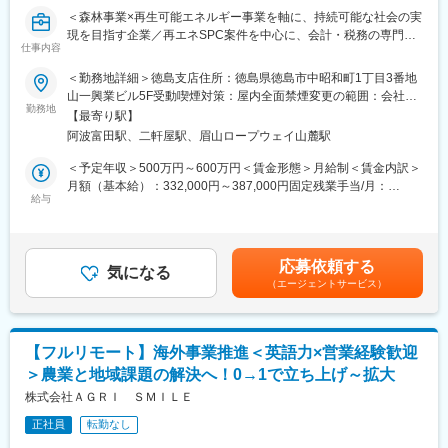
◇貸与デバイスおよびIT資産の管理、キッティング、入社時研修
＜森林事業×再生可能エネルギー事業を軸に、持続可能な社会の実
の実施
現を目指す企業／再エネSPC案件を中心に、会計・税務の専門性
◇社内ヘルプデスク対応、FAQやマニュアルの作成・整備
仕事内容
を高められるポジション＞
【IT統制・ガバナンス領域（段階的にお任せする業務）】
＜勤務地詳細＞徳島支店住所：徳島県徳島市中昭和町1丁目3番地
◇ISMS事務局の対応、および運用の継続的改善（SecureNavi等
■業務内容：
山一興業ビル5F受動喫煙対策：屋内全面禁煙変更の範囲：会社の
の活用）
再生可能エネルギー（主に太陽光発電）に関するSPC案件を中心
勤務地
定める事業所（リモートワーク含む）
◇情報セキュリティ規程・ガイドラインの整備、SaaS・AIサービ
【最寄り駅】
に、以下の業務を段階的にお任せします。
ス導入時のセキュリティ評価
阿波富田駅、二軒屋駅、眉山ロープウェイ山麓駅
まずは会計・税務業務からスタートし、将来的には上流工程にも
◇IPO準備に伴うIT統制・内部統制対応、監査法人や外部監査への
関わっていただく想定です。
＜予定年収＞500万円～600万円＜賃金形態＞月給制＜賃金内訳＞
対応
＜会計業務＞
月額（基本給）：332,000円～387,000円固定残業手当/月：
◇セキュリティインシデント対応および再発防止策の策定、社内
・仕訳入力、帳簿作成
給与
28,000円～33,000円（固定残業時間10時間0分/月）超過した時間
セキュリティ教育の実施
・月次／四半期／年次決算対応
外労働の残業手当は追加支給＜月給＞360,000円～420,000円（一
・キャッシュフロー管理
律手当を含む）＜昇給有無＞有＜残業手当＞有＜給与補足＞※年
■主な使用ツール：
・発電設備等の固定資産管理、減価償却
齢、経験を考慮の上、決定します。※賞与あり（年最大3回、2ヶ
Google Workspace、Slack、Notion、1password、ZOOM、
応募依頼する
・プロジェクト単位での収支管理
気になる
月分、業績に応じて支給）賃金はあくまでも目安の金額であり、
Microsoft 365、Windows 365、Adobe、Goodline、
（エージェントサービス）
選考を通じて上下する可能性があります。月給(月額)は固定手当を
SecureNavi、Apple Business Manager、Deep Instinct、
＜税務業務＞
含めた表記です。
LANSCOPE、Verona SASE、Sansan
・法人税、消費税の申告書作成
・SPC特有の税務論点の整理
【フルリモート】海外事業推進＜英語力×営業経験歓迎
・税理士法人との折衝・資料作成
＞農業と地域課題の解決へ！0→1で立ち上げ～拡大
・再エネ関連の税制優遇の適用検討
変更の範囲：会社の定める業務
株式会社ＡＧＲＩ ＳＭＩＬＥ
＜SPC関連業務（キャリアに応じて）＞
正社員
転勤なし
・SPC設立に向けたスキーム検討補助