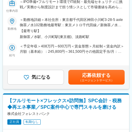
～IPO準備×フルリモート環境でIT統制・最先端セキュリティに挑
戦／実務から制度設計まで担う情シスとして市場価値を高められ
仕事内容
る成長フェーズ企業～
＜勤務地詳細＞本社住所：東京都千代田区神田小川町3-28-5 axle
■業務内容：
御茶ノ水102勤務地最寄駅：東京メトロ千代田線／新御茶ノ水駅
◇フルリモート環境で、情報システム業務全般に関わっていただ
勤務地
受動喫煙対策：屋内全面禁煙変更の範囲：会社の定める事業所
【最寄り駅】
きます。
（リモートワーク含む）
新御茶ノ水駅、小川町駅(東京都)、淡路町駅
◇当部門では現在、情報システム責任者1名、パートスタッフ2名
が在籍しており（平均年齢31歳）、実務から制度の策定まで幅広
＜予定年収＞408万円～600万円＜賃金形態＞月給制＜賃金内訳＞
く対応し、一緒に情報システム部門を作っていただける方を募集
月額（基本給）：245,800円～361,500円その他固定手当/月：
します。
給与
7,700円～11,300円固定残業手当/月：86,500円～127,200円（固
◇入社直後は、コーポレートITの実務およびセキュリティ製品の
定残業時間45時間0分/月）超過した時間外労働の残業手当は追加
運用からスタートし、環境に慣れてきたらIPO準備に伴うIT統制な
支給＜月給＞340,000円～500,000円（一律手当を含む）＜昇給有
どの上流工程へ徐々に業務の幅を広げていただきます。
無＞有＜残業手当＞有＜給与補足＞※経験やスキルを考慮して決定
応募依頼する
気になる
します。■その他固定手当：深夜残業手当20時間分（超過分は別
（エージェントサービス）
■具体的には：
途追加支給）賃金はあくまでも目安の金額であり、選考を通じて
【セキュリティ・ネットワーク領域（主担当）】
上下する可能性があります。月給(月額)は固定手当を含めた表記で
◇SASE製品（Verona SASE）や、エンドポイントセキュリティ
す。
（Deep Instinct）の運用・管理
【フルリモート×フレックス×訪問無】SPC会計・税務
◇MDMツール（LANSCOPE）を使用した貸与デバイスの運用・
◆再エネ事業／SPC案件中心で専門スキルを磨ける
管理
◇各種ベンダーとの調整、問い合わせ対応
株式会社フォレストバンク
【コーポレートIT・ヘルプデスク領域（主担当）】
正社員
転勤なし
◇各種SaaS（Google Workspace、Slack、Notion、1Password
など）のアカウント・ライセンス管理、運用