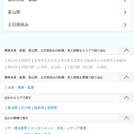
富山県
土日祝休み
農林水産・鉱業、富山県、土日祝休みの転職・求人情報をエリアで絞り込む
富山市
高岡市
魚津市
氷見市
滑川市
黒部市
砺波市
小矢部市
南砺市
射水市
中新川郡（上市町、立山町）
下新川郡（朝日町、入善町）
農林水産・鉱業、富山県、土日祝休みの転職・求人情報を業種で絞り込む
水産・農林・鉱業
ほかのエリアで探す
新潟県
石川県
福井県
長野県
ほかの業種で探す
IT・通信業界
インターネット・広告・メディア業界