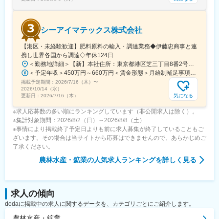
シーアイマテックス株式会社
【港区・未経験歓迎】肥料原料の輸入・調達業務◆伊藤忠商事と連
携し世界各国から調達◇年休124日
＜勤務地詳細＞【新】本社住所：東京都港区芝三丁目8番2号住友不動産芝公園ファーストビル９階 勤務地最寄駅：都営地下鉄三田線／芝公園駅受動喫煙対策：屋内全面禁煙変更の範囲：会社の定める事業所
＜予定年収＞450万円～660万円＜賃金形態＞月給制補足事項なし＜賃金内訳＞月額（基本給）：280,000円～378,000円＜月給＞280,000円～378,000円＜昇給有無＞有＜残業手当＞有＜給与補足＞■賞与：年2回（6月/12月）■モデル年収：年収510万円 30歳（月給280,000円＋賞与）※時間外手当除く年収620万円 37歳（月給356,000円＋賞与）※時間外手当除く賃金はあくまでも目安の金額であり、選考を通じて上下する可能性があります。月給(月額)は固定手当を含めた表記です。
掲載予定期間：
2026/7/16（木）
〜
2026/10/14（水）
気になる
更新日：
2026/7/16（木）
※求人応募数の多い順にランキングしています（非公開求人は除く）。
※集計対象期間：2026/8/2（日）～2026/8/8（土）
※事情により掲載終了予定日よりも前に求人募集が終了していることもご
ざいます。その場合は当サイトから応募はできませんので、あらかじめご
了承ください。
農林水産・鉱業
の人気求人ランキングを詳しく見る
求人の傾向
dodaに掲載中の求人に関するデータを、カテゴリごとにご紹介します。
農林水産・鉱業