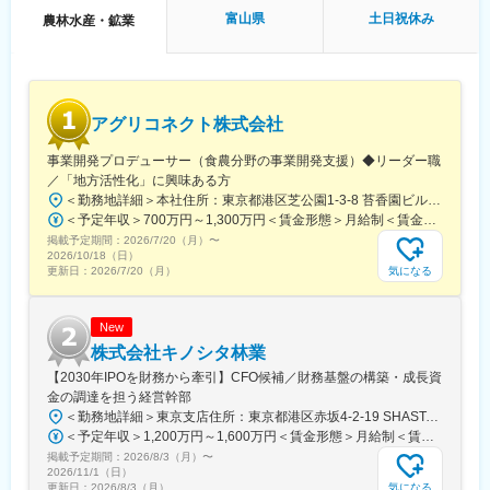
・Slack、Zoom中心のコミュニケーション
農業と地域課題の解決に取り組みながら、最先端技術を世界中の
富山県
土日祝休み
農林水産・鉱業
・週1回の定例MTGあり
産地に実装する経験ができます。
◎海外事業立ち上げの完遂実績
■就業環境：
0からの立ち上げから拡大までを一任されるため、戦略遂行に関す
・フルリモート勤務（半年に1回出社あり※任意）
る実践的なスキルが習得できます。
・Slack／Zoomを活用したコミュニケーション
◎国際的なビジネススキルの習得
アグリコネクト株式会社
異文化環境での交渉力、リスク対応力、経営直下の意思決定スピ
■当社について：
ードを体感できます。
事業開発プロデューサー（食農分野の事業開発支援）◆リーダー職
当社は2007年設立以降、「森林事業」と「環境エネルギー事業」
／「地方活性化」に興味ある方
の2軸で事業を展開しています。森林資源の活用だけでなく、再生
■当社について
可能エネルギーの普及を通じて、環境価値と経済価値の両立を実
＜勤務地詳細＞本社住所：東京都港区芝公園1-3-8 苔香園ビル4階勤務地最寄駅：都営三田線／御成門駅受動喫煙対策：屋内全面禁煙変更の範囲：会社の定める事業所
「テクノロジーによって、産地とともに農業の未来をつくる」を
現し、持続可能な社会の構築に貢献しています。
＜予定年収＞700万円～1,300万円＜賃金形態＞月給制＜賃金内訳＞月額（基本給）：400,000円～650,000円固定残業手当/月：92,640円～150,510円（固定残業時間30時間0分/月）超過した時間外労働の残業手当は追加支給＜月給＞492,640円～800,510円（一律手当を含む）＜昇給有無＞有＜残業手当＞有＜給与補足＞※給与は職歴、スキルなどに応じて相談※役職がつく場合は、別途、役職手当（50,000円～10,000円）を支給※マネージャー職以上の場合は、管理職のため残業代支給対象外■昇給：年1回（4月）■賞与：年1回（12月）賃金はあくまでも目安の金額であり、選考を通じて上下する可能性があります。月給(月額)は固定手当を含めた表記です。
経営理念に据え、豊かな経験を持つ産地と、進化を続けるサイエ
掲載予定期間：
2026/7/20（月）
〜
ンステクノロジーを融合することで、環境に優しい魅力あふれる
2026/10/18（日）
変更の範囲：会社の定める業務
農業の実現に取り組んでいます。
気になる
更新日：
2026/7/20（月）
変更の範囲：会社の定める業務
New
株式会社キノシタ林業
【2030年IPOを財務から牽引】CFO候補／財務基盤の構築・成長資
金の調達を担う経営幹部
＜勤務地詳細＞東京支店住所：東京都港区赤坂4-2-19 SHASTA/EAST 5F勤務地最寄駅：東京メトロ線／赤坂見附駅受動喫煙対策：屋内全面禁煙変更の範囲：会社の定める事業所
＜予定年収＞1,200万円～1,600万円＜賃金形態＞月給制＜賃金内訳＞月額（基本給）：625,000円～875,000円固定残業手当/月：191,360円～267,920円（固定残業時間40時間0分/月）超過した時間外労働の残業手当は追加支給＜月給＞816,360円～1,142,920円（一律手当を含む）＜昇給有無＞有＜残業手当＞有＜給与補足＞※実績に応じて柔軟に検討します。■賞与：年2回（6、12月）■昇給：年1回（3、9月）賃金はあくまでも目安の金額であり、選考を通じて上下する可能性があります。月給(月額)は固定手当を含めた表記です。
掲載予定期間：
2026/8/3（月）
〜
2026/11/1（日）
気になる
更新日：
2026/8/3（月）