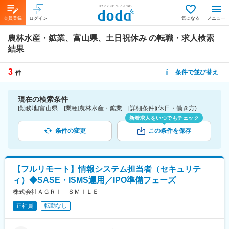
会員登録
ログイン
気になる
メニュー
農林水産・鉱業、富山県、土日祝休み
の転職・求人検索
結果
3
条件で並び替え
件
現在の検索条件
[勤務地]富山県 [業種]農林水産・鉱業 [詳細条件](休日・働き方)土日祝休み
新着求人をいつでもチェック
条件の変更
この条件を保存
【フルリモート】情報システム担当者（セキュリテ
ィ）◆SASE・ISMS運用／IPO準備フェーズ
株式会社ＡＧＲＩ ＳＭＩＬＥ
正社員
転勤なし