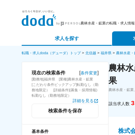
農林水産・鉱業の転職・求人情報
求人を探す
詳細条件から探す
エージェ
転職・求人doda（デューダ）トップ
北信越
福井県
農林水産・
農林水
新着求人から探す
スカウト
[
]
現在の検索条件
条件変更
果
[勤務地]福井県 [業種]農林水産・鉱業
求人特集から探す
パートナ
[こだわり条件ピックアップ]転勤なし（勤
農林水産・鉱業
務地限定） [詳細条件](募集・採用情報)
転勤なし（勤務地限定）
詳細を見る
3
該当求人数
検索条件を保存
株式
基本条件