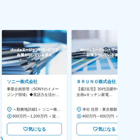
ソニー株式会社
ＢＲＵＮＯ株式会社
事業企画管理（SONYのイメー
【週2在宅】30代活躍中◆商品
ジング領域）◆英語力を活か
企画※キッチン家電
す/CFO管轄＃SECCFO0027
◆「BRUNO」新商品の企画／企
画～調達／働き方◎
＜勤務地詳細1＞ ソニー株式会社 住所：神奈川県横浜市西区みなとみらい5-1-1 受動喫煙対策：屋内全面禁煙 ＜勤務地詳細2＞ ソニーシティ大崎 住所：東京都品川区大崎2-10-1 勤務地最寄駅：JR線／大崎駅 受動喫煙対策：屋内全面禁煙 変更の範囲：会社の定める事業所（リモートワーク含む）
本社 住所：東京都新宿区西新宿6丁目22-1 新宿スクエアタワー B1階 勤務地最寄駅：東京メトロ丸ノ内線／西新宿駅 受動喫煙対策：屋内全面禁煙 変更の範囲：会社の定める事業所（リモートワーク含む）
600万円～1,200万円 ＜賃金形態＞ 月給制 ＜賃金内訳＞ 月額（基本給）：350,000円～500,000円 ＜月給＞ 350,000円～500,000円 ＜昇給有無＞ 有 ＜残業手当＞ 有 ＜給与補足＞ ※年収は経験や能力を考慮の上、当社規定により決定します。 賃金はあくまでも目安の金額であり、選考を通じて上下する可能性があります。 月給(月額)は固定手当を含めた表記です。
400万円～600万円 ＜賃金形態＞ 月給制 経験・能力を考慮の上、優遇いたします。 ＜賃金内訳＞ 月額（基本給）：300,000円～450,000円 ＜月給＞ 300,000円～450,000円 ＜昇給有無＞ 有 ＜残業手当＞ 有 ＜給与補足＞ ・賞与実績：年2回 ・昇給：年1回 ※半年毎に評価を行い、評価が高ければ年齢に関係なく昇給・昇格していきます。創造性の高い人・新しいことにチャレンジした人が高い評価を得られます。 賃金はあくまでも目安の金額であり、選考を通じて上下する可能性があります。 月給(月額)は固定手当を含めた表記です。
気になる
気になる