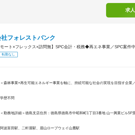
求人
会社フォレストバンク
モート×フレックス×訪問無】SPC会計・税務◆再エネ事業／SPC案件
転勤なし
＜森林事業×再生可能エネルギー事業を軸に、持続可能な社会の実現を目指す企業／
学歴不問
＜勤務地詳細＞徳島支店住所：徳島県徳島市中昭和町1丁目3番地 山一興業ビル5F受
阿波富田駅、二軒屋駅、眉山ロープウェイ山麓駅