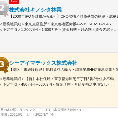
New
株式会社キノシタ林業
【2030年IPOを財務から牽引】CFO候補／財務基盤の構築・成
＜勤務地詳細＞東京支店住所：東京都港区赤坂4-2-19 SHASTA/EAST 5F勤務地最寄駅：東京メトロ線／赤坂見附駅受動喫煙対策：屋内全面禁煙変更の範囲：会社の定める事業所
＜予定年収＞1,200万円～1,600万円＜賃金形態＞月給制＜賃金内訳＞月額（基本給）：625,000円～875,000円固定残業手当/月：191,360円～267,920円（固定残業時間40時間0分/月）超過した時間外労働の残業手当は追加支給＜月給＞816,360円～1,142,920円（一律手当を含む）＜昇給有無＞有＜残業手当＞有＜給与補足＞※実績に応じて柔軟に検討します。■賞与：年2回（6、12月）■昇給：年1回（3、9月）賃金はあくまでも目安の金額であり、選考を通じて上下する可能性があります。月給(月額)は固定手当を含めた表記です。
シーアイマテックス株式会社
【港区・未経験歓迎】肥料原料の輸入・調達業務◆伊藤忠商事と連
＜勤務地詳細＞【新】本社住所：東京都港区芝三丁目8番2号住友不動産芝公園ファーストビル９階 勤務地最寄駅：都営地下鉄三田線／芝公園駅受動喫煙対策：屋内全面禁煙変更の範囲：会社の定める事業所
＜予定年収＞450万円～660万円＜賃金形態＞月給制補足事項なし＜賃金内訳＞月額（基本給）：280,000円～378,000円＜月給＞280,000円～378,000円＜昇給有無＞有＜残業手当＞有＜給与補足＞■賞与：年2回（6月/12月）■モデル年収：年収510万円 30歳（月給280,000円＋賞与）※時間外手当除く年収620万円 37歳（月給356,000円＋賞与）※時間外手当除く賃金はあくまでも目安の金額であり、選考を通じて上下する可能性があります。月給(月額)は固定手当を含めた表記です。
募数の多い順にランキングしています（非公開求人は除く）。
間：2026/8/1（土）～2026/8/7（金）