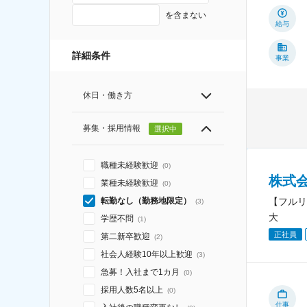
を含まない
給与
詳細条件
事業
休日・働き方
募集・採用情報
選択中
職種未経験歓迎
(
0
)
株式
業種未経験歓迎
(
0
)
【フルリ
転勤なし（勤務地限定）
(
3
)
大
学歴不問
(
1
)
正社員
第二新卒歓迎
(
2
)
社会人経験10年以上歓迎
(
3
)
急募！入社まで1カ月
(
0
)
採用人数5名以上
(
0
)
仕事