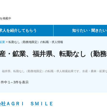
を掲載中
求人を紹介してもらう
知りたい・聞きたい
ントサービス
転職ノウハウ
鉱業
転勤なし（勤務地限定）の転職・求人情報
産・鉱業、福井県、転勤なし（勤務
サービス
データで見る転職
ーエージェントサービス
コラム・インタビュー
、福井県、転勤なし（勤務地限定）の転職・求人検索結果です。水産・農林・鉱業
転職Q&A
件中
1～3
件
を表示
会社ＡＧＲＩ ＳＭＩＬＥ