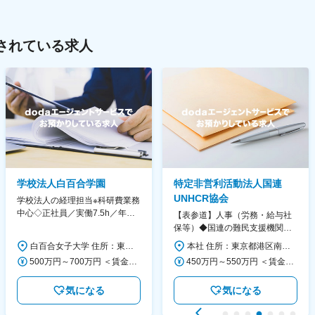
されている求人
学校法人白百合学園
特定非営利活動法人国連
UNHCR協会
学校法人の経理担当※科研費業務
中心◇正社員／実働7.5h／年休
【表参道】人事（労務・給与社
130日／1881年創立の伝統女子
保等）◆国連の難民支援機関の
大学
活動を支える日本公式支援窓口
白百合女子大学 住所：東京都調布市緑ヶ丘1-25 勤務地最寄駅：京王線／仙川駅 受動喫煙対策：屋内全面禁煙 変更の範囲：会社の定める事業所
本社 住所：東京都港区南青山6-10-11 ウェスレーセンター3F 勤務地最寄駅：地下鉄各線／表参道駅 受動喫煙対策：屋内全面禁煙 変更の範囲：会社の定める事業所（リモートワーク含む）
◆正職員登用前提
500万円～700万円 ＜賃金形態＞ 月給制 ＜賃金内訳＞ 月額（基本給）：280,000円～430,000円 ＜月給＞ 280,000円～430,000円 ＜昇給有無＞ 有 ＜残業手当＞ 有 ＜給与補足＞ ※年齢・過去の経験に基づき、本学規定に合わせ決定 【残業手当】有 /残業時間に応じて全額支給（※想定年収に含む） 【各種手当】扶養手当/住宅手当/通勤手当 等 【賞与】年2回（6月、12月） 【昇給】年1回（4月） 賃金はあくまでも目安の金額であり、選考を通じて上下する可能性があります。 月給(月額)は固定手当を含めた表記です。
450万円～550万円 ＜賃金形態＞ 月給制 ＜賃金内訳＞ 月額（基本給）：340,000円～420,000円 ＜月給＞ 340,000円～420,000円 ＜昇給有無＞ 有 ＜残業手当＞ 有 ＜給与補足＞ ※能力・経験によって決定します。 ■賞与あり（業績評価に応じて支給） 賃金はあくまでも目安の金額であり、選考を通じて上下する可能性があります。 月給(月額)は固定手当を含めた表記です。
気になる
気になる