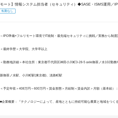
モート】情報システム担当者（セキュリティ）◆SASE・ISMS運用／I
転勤なし
～IPO準備×フルリモート環境でIT統制・最先端セキュリティに挑戦／実務から制
＜最終学歴＞大学院、大学卒以上
＜勤務地詳細＞本社住所：東京都千代田区神田小川町3-28-5 axle御茶ノ水102勤務
新御茶ノ水駅、小川町駅(東京都)、淡路町駅
＜予定年収＞408万円～600万円＜賃金形態＞月給制＜賃金内訳＞月額（基本給）：245,8
■企業概要：『テクノロジーによって、産地とともに持続可能な農業と地域をつくる。』AG