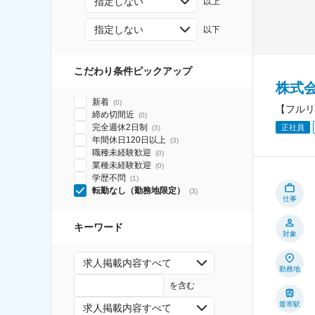
指定しない
以上
指定しない
以下
こだわり条件ピックアップ
株式
新着
(
0
)
【フルリ
締め切間近
(
0
)
完全週休2日制
正社員
(
3
)
年間休日120日以上
(
3
)
職種未経験歓迎
(
0
)
業種未経験歓迎
(
0
)
学歴不問
(
1
)
転勤なし（勤務地限定）
(
3
)
仕事
キーワード
対象
求人掲載内容すべて
勤務地
を含む
最寄駅
求人掲載内容すべて