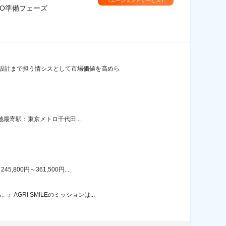
（エージェントサービス）
PO準備フェーズ
度設計まで担う情シスとして市場価値を高めら
地最寄駅：東京メトロ千代田...
00円～361,500円...
RI SMILEのミッションは...