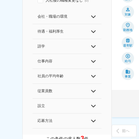
入社後の職種変更なし
(
0
)
対象
会社・職場の環境
勤務地
待遇・福利厚生
最寄駅
語学
仕事内容
給与
社員の平均年齢
事業
従業員数
設立
応募方法
前へ
3
この条件の求人数
件