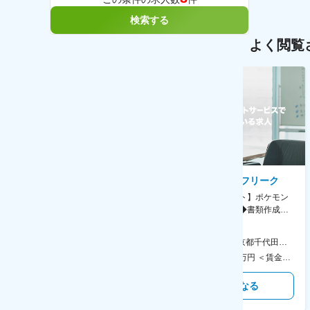
検索する
よく閲覧
AGC株式会社
株式会社ゲームフリーク
【横浜※一般職/転勤なし】庶
【庶務アシスタント】ポケモン
務・事務担当～開発部材の発注
シリーズ開発企業◆書類作成・
やDXに向けたシステム利用等～
データ入力など◆年休126日・
食事補助あり◎
AGC横浜テクニカルセンター 住所：神奈川県横浜市鶴見区末広町1-1 勤務地最寄駅：JR線／弁天橋駅 受動喫煙対策：敷地内喫煙可能場所あり 変更の範囲：無
本社 住所：東京都千代田区神田錦町2-2-1 KANDASQUARE 受動喫煙対策：屋内全面禁煙 変更の範囲：会社の定める事業所
400万円～550万円 ＜賃金形態＞ 月給制 固定給＋業績給 ＜賃金内訳＞ 月額（基本給）：230,000円～280,000円 ＜月給＞ 230,000円～280,000円 ＜昇給有無＞ 有 ＜残業手当＞ 有 ＜給与補足＞ ※上記はあくまで最低保証額です。実際にはこれまでの経験やスキルを考慮の上、決定します。 年収には残業代は含めておりません。 ■昇給：年1回 ■賞与：年2回 賃金はあくまでも目安の金額であり、選考を通じて上下する可能性があります。 月給(月額)は固定手当を含めた表記です。
350万円～500万円 ＜賃金形態＞ 月給制 ＜賃金内訳＞ 月額（基本給）：215,000円～307,000円 固定残業手当/月：76,700円～110,000円（固定残業時間45時間0分/月） 超過した時間外労働の残業手当は追加支給 ＜月給＞ 291,700円～417,000円（一律手当を含む） ＜昇給有無＞ 有 ＜残業手当＞ 有 ＜給与補足＞ ※経験・能力を考慮の上、年齢に関わりなく当社規定により優遇します。 賃金はあくまでも目安の金額であり、選考を通じて上下する可能性があります。 月給(月額)は固定手当を含めた表記です。
気になる
気になる