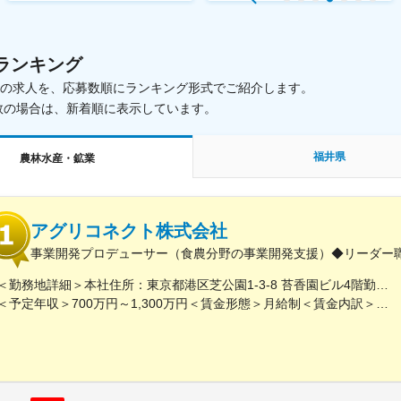
ランキング
載中の求人を、応募数順にランキング形式でご紹介します。
数の場合は、新着順に表示しています。
福井県
農林水産・鉱業
アグリコネクト株式会社
事業開発プロデューサー（食農分野の事業開発支援）◆リーダー
＜勤務地詳細＞本社住所：東京都港区芝公園1-3-8 苔香園ビル4階勤務地最寄駅：都営三田線／御成門駅受動喫煙対策：屋内全面禁煙変更の範囲：会社の定める事業所
＜予定年収＞700万円～1,300万円＜賃金形態＞月給制＜賃金内訳＞月額（基本給）：400,000円～650,000円固定残業手当/月：92,640円～150,510円（固定残業時間30時間0分/月）超過した時間外労働の残業手当は追加支給＜月給＞492,640円～800,510円（一律手当を含む）＜昇給有無＞有＜残業手当＞有＜給与補足＞※給与は職歴、スキルなどに応じて相談※役職がつく場合は、別途、役職手当（50,000円～10,000円）を支給※マネージャー職以上の場合は、管理職のため残業代支給対象外■昇給：年1回（4月）■賞与：年1回（12月）賃金はあくまでも目安の金額であり、選考を通じて上下する可能性があります。月給(月額)は固定手当を含めた表記です。