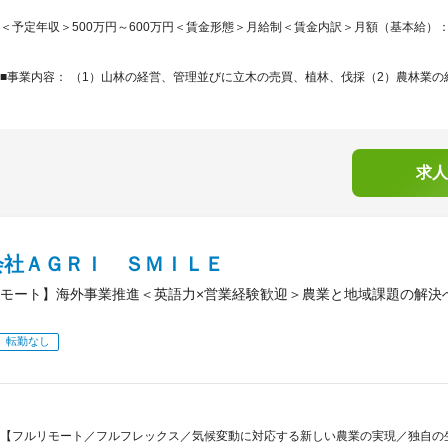
＜予定年収＞500万円～600万円＜賃金形態＞月給制＜賃金内訳＞月額（基本給）：332,0
■事業内容： （1）山林の経営、管理並びに立木の売買、植林、伐採（2）農林業の経
求人
会社ＡＧＲＩ ＳＭＩＬＥ
モート】海外事業推進＜英語力×営業経験歓迎＞農業と地域課題の解決
転勤なし
【フルリモート／フルフレックス／気候変動に対応する新しい農業の実現／独自の