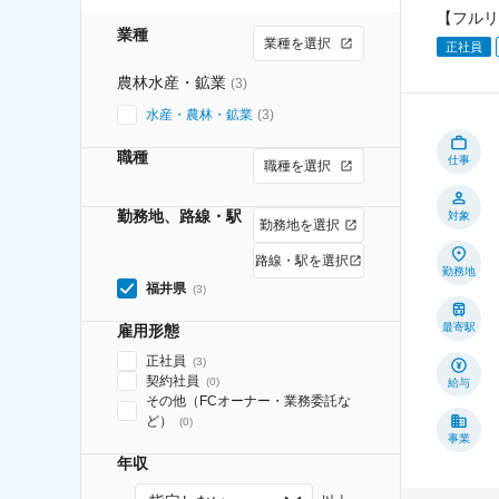
【フルリ
業種
業種を選択
正社員
農林水産・鉱業
(
3
)
水産・農林・鉱業
(
3
)
職種
仕事
職種を選択
勤務地、路線・駅
対象
勤務地を選択
路線・駅を選択
勤務地
福井県
(
3
)
最寄駅
雇用形態
正社員
(
3
)
契約社員
(
0
)
給与
その他（FCオーナー・業務委託な
ど）
(
0
)
事業
年収