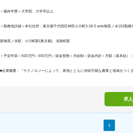
＜最終学歴＞大学院、大学卒以上
＜勤務地詳細＞本社住所：東京都千代田区神田小川町3-28-5 axle御茶ノ水102勤務
新御茶ノ水駅、小川町駅(東京都)、淡路町駅
＜予定年収＞500万円～650万円＜賃金形態＞月給制＜賃金内訳＞月額（基本給）：314,7
■企業概要：『テクノロジーによって、産地とともに持続可能な農業と地域をつくる。』AG
求人
1