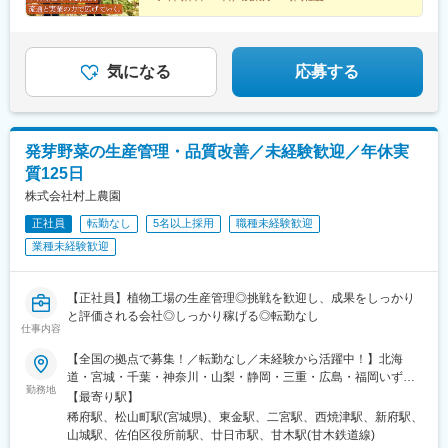
対策あり
◆資格取得支援あり／スキルアップ支援あり
気になる
応募する
発芽野菜の生産管理・品質改善／未経験歓迎／年休実
質125日
株式会社村上農園
正社員
転勤なし
5名以上採用
職種未経験歓迎
業種未経験歓迎
【正社員】植物工場の生産管理◎挑戦を歓迎し、成果をしっかり
と評価される会社◎しっかり稼げる◎転勤なし
仕事内容
【全国の拠点で募集！／転勤なし／未経験から活躍中！】北海
道・宮城・千葉・神奈川・山梨・静岡・三重・広島・福岡いずれ
勤務地
かの拠点へ希望を考慮して配属いたします。※マイカー通勤OK■北
【最寄り駅】
海道伊達生産センター／北海道伊達市南稀府町239-1■宮城大郷生
稀府駅、松山町駅(宮城県)、東金駅、二宮駅、西焼津駅、新府駅、
産センター／宮城県黒川郡大郷町大松沢字新成田川10-1■千葉生産
山城駅、佐伯区役所前駅、廿日市駅、甘木駅(甘木鉄道線)