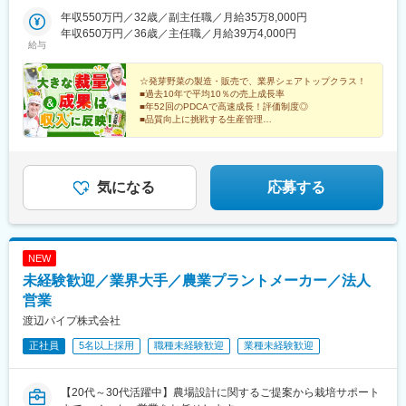
センター／千葉県東金市滝490■小田原生産センター／神奈川県小
田原市小竹1013-1■大井川生産センター／静岡県焼津市中新田
年収550万円／32歳／副主任職／月給35万8,000円
202■山梨北杜生産センター／山梨県北杜市明野町上手12250■ス
年収650万円／36歳／主任職／月給39万4,000円
給与
ーパースプラウトファクトリー／山梨県北杜市明野町小笠原3394-
415■山梨KM生産センター／山梨県北杜市明野町上手12250■四日
市生産センター／三重県四日市市上海老町1648-66■広島生産セン
☆発芽野菜の製造・販売で、業界シェアトップクラス！
■過去10年で平均10％の売上成長率
ター／広島県広島市佐伯区五日市中央6-1888-1■湯来生産センタ
■年52回のPDCAで高速成長！評価制度◎
ー／広島県広島市佐伯区湯来町白砂1712■福岡生産センター／福
■品質向上に挑戦する生産管理
岡県朝倉市隈江308※受動喫煙対策：各拠点とも屋内全面禁煙
■日勤のみ！環境配慮型の無農薬栽培
⇒躍進を続ける当社で野菜を育てる仕事をしませんか？
気になる
応募する
NEW
未経験歓迎／業界大手／農業プラントメーカー／法人
営業
渡辺パイプ株式会社
正社員
5名以上採用
職種未経験歓迎
業種未経験歓迎
【20代～30代活躍中】農場設計に関するご提案から栽培サポート