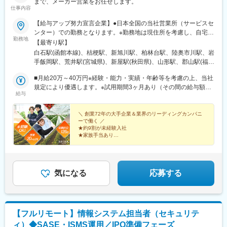
まで、メーカー営業をお任せします。
仕事内容
【給与アップ努力宣言企業】●日本全国の当社営業所（サービスセ
ンター）での勤務となります。※勤務地は現住所を考慮し、自宅か
勤務地
ら通える事業所への配属となります。【北海道・東北エリア】北
【最寄り駅】
海道/青森県/岩手県/宮城県/秋田県/山形県/福島県【関東エリア】東
白石駅(函館本線)、桔梗駅、新旭川駅、柏林台駅、陸奥市川駅、岩
京都/千葉県/埼玉県/茨城県/栃木県/群馬県【甲信越エリア】新潟県/
手飯岡駅、荒井駅(宮城県)、新屋駅(秋田県)、山形駅、郡山駅(福島
長野県【東海・中部・北陸エリア】岐阜県/静岡県/愛知県/三重県/
県)、羽鳥駅、自治医大駅、太田駅(群馬県)、吉野原駅、誉田駅、
富山県【近畿エリア】大阪府/兵庫県/滋賀県/和歌山県/奈良県【中
■月給20万～40万円※経験・能力・実績・年齢等を考慮の上、当社
錦糸町駅、京王八王子駅、寺尾駅、朝菜町駅、乙女駅、豊科駅、
国・四国エリア】岡山県/広島県/島根県/香川県/高知県【九州エリ
規定により優遇します。※試用期間3ヶ月あり（その間の給与額の
草津駅(滋賀県)、ＪＲ難波駅、厄神駅、東松江駅(島根県)、中庄
給与
ア】佐賀県/熊本県/宮崎県/沖縄県＜マイカー通勤OK！（営業所に
変動はありません）～2期連続5％以上のベースアップを行いまし
駅、竹原駅、木太町駅、後免西町駅、味坂駅、富合駅、宮崎神宮
よる）＞勤務地により異なります。
た！～■給与例月給：271,200円（23歳、営業職、都内居住、残業
駅、首里駅、亀戸駅、桜川駅(大阪府)、汐見橋駅
20時間を想定）≪内訳≫基本給：210,000円 （年齢により変動）
＼ 創業72年の大手企業＆業界のリーディングカンパニ
ーで働く ／
地域手当：27,000円（エリアにより変動）時間外手当 ： 36,200
★約9割が未経験入社
円(20時間を想定)
★家族手当あり
★土日祝休み＆年間休日126日
★月給40万円可能＆賞与年2回
気になる
応募する
【フルリモート】情報システム担当者（セキュリテ
ィ）◆SASE・ISMS運用／IPO準備フェーズ