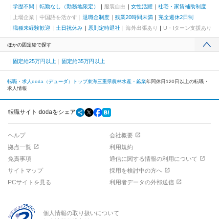
学歴不問
転勤なし（勤務地限定）
服装自由
女性活躍
社宅・家賃補助制度
上場企業
中国語を活かす
退職金制度
残業20時間未満
完全週休2日制
職種未経験歓迎
土日祝休み
原則定時退社
海外出張あり
U・Iターン支援あり
ほかの固定給で探す
固定給25万円以上
固定給35万円以上
転職・求人doda（デューダ）トップ
東海
三重県
農林水産・鉱業
年間休日120日以上の転職・
求人情報
転職サイト dodaをシェア
ヘルプ
会社概要
拠点一覧
利用規約
免責事項
通信に関する情報の利用について
サイトマップ
採用を検討中の方へ
PCサイトを見る
利用者データの外部送信
個人情報の取り扱いについて