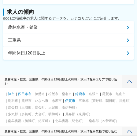
求人の傾向
dodaに掲載中の求人に関するデータを、カテゴリごとにご紹介します。
農林水産・鉱業
三重県
年間休日120日以上
農林水産・鉱業、三重県、年間休日120日以上の転職・求人情報をエリアで絞り込
む
津市
四日市市
伊勢市
松阪市
桑名市
鈴鹿市
名張市
尾鷲市
亀山市
鳥羽市
熊野市
いなべ市
志摩市
伊賀市
三重郡（菰野町、朝日町、川越町）
度会郡（玉城町、度会町、大紀町、南伊勢町）
多気郡（多気町、大台町、明和町）
員弁郡（東員町）
南牟婁郡（御浜町、紀宝町）
北牟婁郡（紀北町）
桑名郡（木曽岬町）
農林水産・鉱業、三重県、年間休日120日以上の転職・求人情報を業種で絞り込む