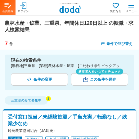
会員登録
ログイン
気になる
メニュー
農林水産・鉱業、三重県、年間休日120日以上
の転職・求
人検索結果
7
条件で並び替え
件
現在の検索条件
[勤務地]三重県 [業種]農林水産・鉱業 [こだわり条件ピックアップ]年間休日120日以上 [詳細条件](休日・働き方)年間休日120日以上
新着求人をいつでもチェック
条件の変更
この条件を保存
三重県
のみで募集中
受付窓口担当／未経験歓迎／手当充実／転勤なし／残
業少なめ
鈴鹿農業協同組合（JA鈴鹿）