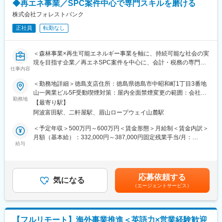
◆再エネ事業／SPC案件中心で専門スキルを磨ける
管理
◇各種ベンダーとの調整、問い合わせ対応
株式会社フォレストバンク
【コーポレートIT・ヘルプデスク領域（主担当）】
正社員
転勤なし
◇各種SaaS（Google Workspace、Slack、Notion、1Password
など）のアカウント・ライセンス管理、運用
◇貸与デバイスおよびIT資産の管理、キッティング、入社時研修
＜森林事業×再生可能エネルギー事業を軸に、持続可能な社会の実
の実施
現を目指す企業／再エネSPC案件を中心に、会計・税務の専門性
◇社内ヘルプデスク対応、FAQやマニュアルの作成・整備
仕事内容
を高められるポジション＞
【IT統制・ガバナンス領域（段階的にお任せする業務）】
＜勤務地詳細＞徳島支店住所：徳島県徳島市中昭和町1丁目3番地
◇ISMS事務局の対応、および運用の継続的改善（SecureNavi等
■業務内容：
山一興業ビル5F受動喫煙対策：屋内全面禁煙変更の範囲：会社の
の活用）
再生可能エネルギー（主に太陽光発電）に関するSPC案件を中心
勤務地
定める事業所（リモートワーク含む）
◇情報セキュリティ規程・ガイドラインの整備、SaaS・AIサービ
【最寄り駅】
に、以下の業務を段階的にお任せします。
ス導入時のセキュリティ評価
阿波富田駅、二軒屋駅、眉山ロープウェイ山麓駅
まずは会計・税務業務からスタートし、将来的には上流工程にも
◇IPO準備に伴うIT統制・内部統制対応、監査法人や外部監査への
関わっていただく想定です。
＜予定年収＞500万円～600万円＜賃金形態＞月給制＜賃金内訳＞
対応
＜会計業務＞
月額（基本給）：332,000円～387,000円固定残業手当/月：
◇セキュリティインシデント対応および再発防止策の策定、社内
・仕訳入力、帳簿作成
給与
28,000円～33,000円（固定残業時間10時間0分/月）超過した時間
セキュリティ教育の実施
・月次／四半期／年次決算対応
外労働の残業手当は追加支給＜月給＞360,000円～420,000円（一
・キャッシュフロー管理
律手当を含む）＜昇給有無＞有＜残業手当＞有＜給与補足＞※年
■主な使用ツール：
・発電設備等の固定資産管理、減価償却
齢、経験を考慮の上、決定します。※賞与あり（年最大3回、2ヶ
Google Workspace、Slack、Notion、1password、ZOOM、
応募依頼する
・プロジェクト単位での収支管理
気になる
月分、業績に応じて支給）賃金はあくまでも目安の金額であり、
Microsoft 365、Windows 365、Adobe、Goodline、
（エージェントサービス）
選考を通じて上下する可能性があります。月給(月額)は固定手当を
SecureNavi、Apple Business Manager、Deep Instinct、
＜税務業務＞
含めた表記です。
LANSCOPE、Verona SASE、Sansan
・法人税、消費税の申告書作成
・SPC特有の税務論点の整理
【フルリモート】海外事業推進＜英語力×営業経験歓迎