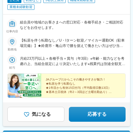
正社員
転勤なし
5名以上採用
職種未経験歓迎
業種未経験歓迎
組合員や地域のお客さまへの窓口対応・各種手続き・ご相談対応
などをお任せします。
仕事内容
【転居を伴う転勤なし／U・Iターン歓迎／マイカー通勤OK（駐車
場完備）】★鈴鹿市・亀山市で腰を据えて働きたい方はぜひ当組
勤務地
合へ！★本店、または鈴鹿市内および亀山市内にある30支店、3
サテライト店のいずれかへの配属になります。詳細な住所はHPを
月給23万円以上＋各種手当＋賞与（年3回）※年齢・能力などを考
ご確認ください。★鈴鹿市・亀山市以外での勤務はありません。
慮の上、当組合規定により決定いたします※残業代は別途全額支給
【本店】三重県鈴鹿市地子町1268＜交通＞近鉄鈴鹿線「三日市
給与
いたします
駅」より車で8分近鉄鈴鹿線「鈴鹿市駅」より車で8分【支店、サ
テライト店】支店、サテライト店により異なります。※受動喫煙防
JAグループだからこその働きやすさが魅力！
止対策あり
★転居を伴う転勤なし
★1年目から有休15日付与（平均取得日数13日）
★基本土日祝休（年2～3回ほど土曜出勤あり）
★ホテル・ダイヤモンドソサエティの宿泊割引あり
★各種手当充実
気になる
応募する