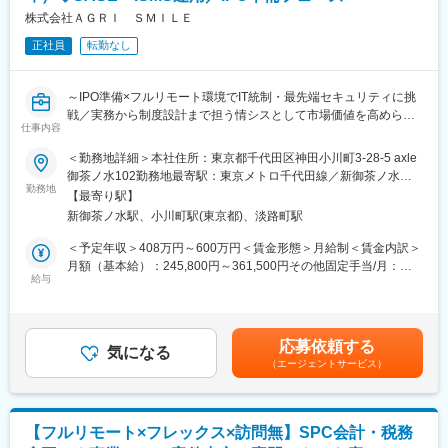
株式会社ＡＧＲＩ ＳＭＩＬＥ
正社員
転勤なし
～IPO準備×フルリモート環境でIT統制・最先端セキュリティに挑
戦／実務から制度設計まで担う情シスとして市場価値を高められ
仕事内容
る成長フェーズ企業～
＜勤務地詳細＞本社住所：東京都千代田区神田小川町3-28-5 axle
■業務内容：
御茶ノ水102勤務地最寄駅：東京メトロ千代田線／新御茶ノ水駅
◇フルリモート環境で、情報システム業務全般に関わっていただ
勤務地
受動喫煙対策：屋内全面禁煙変更の範囲：会社の定める事業所
【最寄り駅】
きます。
（リモートワーク含む）
新御茶ノ水駅、小川町駅(東京都)、淡路町駅
◇当部門では現在、情報システム責任者1名、パートスタッフ2名
が在籍しており（平均年齢31歳）、実務から制度の策定まで幅広
＜予定年収＞408万円～600万円＜賃金形態＞月給制＜賃金内訳＞
く対応し、一緒に情報システム部門を作っていただける方を募集
月額（基本給）：245,800円～361,500円その他固定手当/月：
します。
給与
7,700円～11,300円固定残業手当/月：86,500円～127,200円（固
◇入社直後は、コーポレートITの実務およびセキュリティ製品の
定残業時間45時間0分/月）超過した時間外労働の残業手当は追加
運用からスタートし、環境に慣れてきたらIPO準備に伴うIT統制な
支給＜月給＞340,000円～500,000円（一律手当を含む）＜昇給有
どの上流工程へ徐々に業務の幅を広げていただきます。
無＞有＜残業手当＞有＜給与補足＞※経験やスキルを考慮して決定
応募依頼する
気になる
します。■その他固定手当：深夜残業手当20時間分（超過分は別
（エージェントサービス）
■具体的には：
途追加支給）賃金はあくまでも目安の金額であり、選考を通じて
【セキュリティ・ネットワーク領域（主担当）】
上下する可能性があります。月給(月額)は固定手当を含めた表記で
◇SASE製品（Verona SASE）や、エンドポイントセキュリティ
す。
（Deep Instinct）の運用・管理
【フルリモート×フレックス×訪問無】SPC会計・税務
◇MDMツール（LANSCOPE）を使用した貸与デバイスの運用・