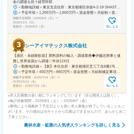
金の調達を担う経営幹部
＜勤務地詳細＞東京支店住所：東京都港区赤坂4-2-19 SHASTA/EAST 5F勤務地最寄駅：東京メトロ線／赤坂見附駅受動喫煙対策：屋内全面禁煙変更の範囲：会社の定める事業所
＜予定年収＞1,200万円～1,600万円＜賃金形態＞月給制＜賃金内訳＞月額（基本給）：625,000円～875,000円固定残業手当/月：191,360円～267,920円（固定残業時間40時間0分/月）超過した時間外労働の残業手当は追加支給＜月給＞816,360円～1,142,920円（一律手当を含む）＜昇給有無＞有＜残業手当＞有＜給与補足＞※実績に応じて柔軟に検討します。■賞与：年2回（6、12月）■昇給：年1回（3、9月）賃金はあくまでも目安の金額であり、選考を通じて上下する可能性があります。月給(月額)は固定手当を含めた表記です。
掲載予定期間：
2026/8/3（月）
〜
2026/11/1（日）
気になる
更新日：
2026/8/3（月）
シーアイマテックス株式会社
【港区・未経験歓迎】肥料原料の輸入・調達業務◆伊藤忠商事と連
携し世界各国から調達◇年休124日
＜勤務地詳細＞【新】本社住所：東京都港区芝三丁目8番2号住友不動産芝公園ファーストビル９階 勤務地最寄駅：都営地下鉄三田線／芝公園駅受動喫煙対策：屋内全面禁煙変更の範囲：会社の定める事業所
＜予定年収＞450万円～660万円＜賃金形態＞月給制補足事項なし＜賃金内訳＞月額（基本給）：280,000円～378,000円＜月給＞280,000円～378,000円＜昇給有無＞有＜残業手当＞有＜給与補足＞■賞与：年2回（6月/12月）■モデル年収：年収510万円 30歳（月給280,000円＋賞与）※時間外手当除く年収620万円 37歳（月給356,000円＋賞与）※時間外手当除く賃金はあくまでも目安の金額であり、選考を通じて上下する可能性があります。月給(月額)は固定手当を含めた表記です。
掲載予定期間：
2026/7/16（木）
〜
2026/10/14（水）
気になる
更新日：
2026/7/16（木）
※求人応募数の多い順にランキングしています（非公開求人は除く）。
※集計対象期間：2026/8/1（土）～2026/8/7（金）
※事情により掲載終了予定日よりも前に求人募集が終了していることもご
ざいます。その場合は当サイトから応募はできませんので、あらかじめご
了承ください。
農林水産・鉱業
の人気求人ランキングを詳しく見る