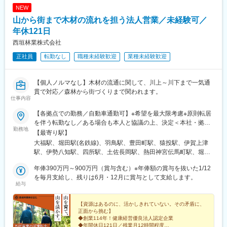
NEW
山から街まで木材の流れを担う法人営業／未経験可／
年休121日
西垣林業株式会社
正社員
転勤なし
職種未経験歓迎
業種未経験歓迎
【個人ノルマなし】木材の流通に関して、川上～川下まで一気通
貫で対応／森林から街づくりまで関われます。
仕事内容
【各拠点での勤務／自動車通勤可】※希望を最大限考慮※原則転居
を伴う転勤なし／ある場合も本人と協議の上、決定＜本社・拠点
勤務地
＞◆桜井本社／奈良県桜井市大字戒重137 （最寄り駅／大福駅）
【最寄り駅】
◆名古屋本社／愛知県名古屋市瑞穂区桃園町3-23（最寄り駅／堀
大福駅、堀田駅(名鉄線)、羽鳥駅、豊田町駅、猿投駅、伊賀上津
田駅）◆茨城事業所／茨城県小美玉市鶴田字兵庫久保730-5（最寄
駅、伊勢八知駅、四所駅、土佐長岡駅、熱田神宮伝馬町駅、堀田
り駅／羽鳥駅・石岡駅）◆浜松工場／静岡県磐田市加茂1225-
駅(名古屋市営)
1（最寄り駅／豊田町駅）◆豊田事業所・豊田工場／愛知県豊田市
年俸390万円～900万円（賞与含む）※年俸額の賞与を抜いた1/12
御船町山ノ神56-116（最寄り駅／猿投駅）◆三重事業所マルタピ
を毎月支給し、残りは6月・12月に賞与として支給します。
給与
ア／三重県伊賀市北山1560（最寄り駅／伊賀上津駅）◆三重事業
所美杉木材市場／三重県津市美杉町八知5412番地（最寄り駅／伊
勢八知駅）◆舞鶴事業所・舞鶴工場／京都府舞鶴市大字喜多小字
【資源はあるのに、活かしきれていない。その矛盾に、
正面から挑む】
片渕243-4（最寄り駅／四所駅・西舞鶴駅）◆四国事業所／高知県
◆創業114年！健康経営優良法人認定企業
南国市蛍が丘1-1-1 304号室（最寄り駅／土佐長岡駅）※受動喫煙
◆年間休日121日／残業月12時間程度