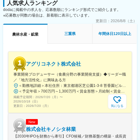
・クライアントは東京・大阪中心で訪問ほぼなし
人気求人ランキング
経営層の戦略に基づいた事業計画の策定、および現地でのPDCA
・オンライン完結の業務設計のため、フルリモートが実現
dodaに掲載中の求人を、応募数順にランキング形式でご紹介します。
サイクルの実行
（4） 働きやすい環境
※応募数が同数の場合は、新着順に表示しています。
・フルリモート／フルフレックス
■この仕事を通じて得られること
更新日：
2026/8/8（土）
・残業月平均10時間程度
◎グローバルな社会貢献の実感
・Slack、Zoom中心のコミュニケーション
農業と地域課題の解決に取り組みながら、最先端技術を世界中の
三重県
年間休日120日以上
農林水産・鉱業
・週1回の定例MTGあり
産地に実装する経験ができます。
◎海外事業立ち上げの完遂実績
■就業環境：
0からの立ち上げから拡大までを一任されるため、戦略遂行に関す
・フルリモート勤務（半年に1回出社あり※任意）
る実践的なスキルが習得できます。
・Slack／Zoomを活用したコミュニケーション
◎国際的なビジネススキルの習得
アグリコネクト株式会社
異文化環境での交渉力、リスク対応力、経営直下の意思決定スピ
■当社について：
ードを体感できます。
事業開発プロデューサー（食農分野の事業開発支援）◆リーダー職
当社は2007年設立以降、「森林事業」と「環境エネルギー事業」
／「地方活性化」に興味ある方
の2軸で事業を展開しています。森林資源の活用だけでなく、再生
■当社について
可能エネルギーの普及を通じて、環境価値と経済価値の両立を実
＜勤務地詳細＞本社住所：東京都港区芝公園1-3-8 苔香園ビル4階勤務地最寄駅：都営三田線／御成門駅受動喫煙対策：屋内全面禁煙変更の範囲：会社の定める事業所
「テクノロジーによって、産地とともに農業の未来をつくる」を
現し、持続可能な社会の構築に貢献しています。
＜予定年収＞700万円～1,300万円＜賃金形態＞月給制＜賃金内訳＞月額（基本給）：400,000円～650,000円固定残業手当/月：92,640円～150,510円（固定残業時間30時間0分/月）超過した時間外労働の残業手当は追加支給＜月給＞492,640円～800,510円（一律手当を含む）＜昇給有無＞有＜残業手当＞有＜給与補足＞※給与は職歴、スキルなどに応じて相談※役職がつく場合は、別途、役職手当（50,000円～10,000円）を支給※マネージャー職以上の場合は、管理職のため残業代支給対象外■昇給：年1回（4月）■賞与：年1回（12月）賃金はあくまでも目安の金額であり、選考を通じて上下する可能性があります。月給(月額)は固定手当を含めた表記です。
経営理念に据え、豊かな経験を持つ産地と、進化を続けるサイエ
掲載予定期間：
2026/7/20（月）
〜
ンステクノロジーを融合することで、環境に優しい魅力あふれる
2026/10/18（日）
変更の範囲：会社の定める業務
農業の実現に取り組んでいます。
気になる
更新日：
2026/7/20（月）
変更の範囲：会社の定める業務
New
株式会社キノシタ林業
【2030年IPOを財務から牽引】CFO候補／財務基盤の構築・成長資