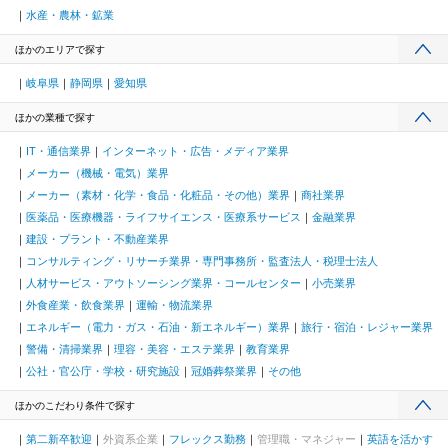
水産・農林・鉱業
ほかのエリアで探す
岐阜県
静岡県
愛知県
ほかの業種で探す
IT・通信業界
インターネット・広告・メディア業界
メーカー（機械・電気）業界
メーカー（素材・化学・食品・化粧品・その他）業界
商社業界
医薬品・医療機器・ライフサイエンス・医療系サービス
金融業界
建設・プラント・不動産業界
コンサルティング・リサーチ業界・専門事務所・監査法人・税理士法人
人材サービス・アウトソーシング業界・コールセンター
小売業界
外食産業・飲食業界
運輸・物流業界
エネルギー（電力・ガス・石油・新エネルギー）業界
旅行・宿泊・レジャー業界
警備・清掃業界
理容・美容・エステ業界
教育業界
公社・官公庁・学校・研究施設
冠婚葬祭業界
その他
ほかのこだわり条件で探す
第二新卒歓迎
外資系企業
フレックス勤務
管理職・マネジャー
英語を活かす