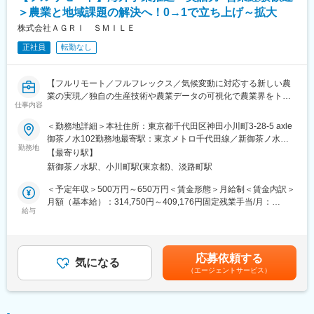
・税理士法人との折衝・資料作成
＞農業と地域課題の解決へ！0→1で立ち上げ～拡大
・再エネ関連の税制優遇の適用検討
変更の範囲：会社の定める業務
株式会社ＡＧＲＩ ＳＭＩＬＥ
＜SPC関連業務（キャリアに応じて）＞
正社員
転勤なし
・SPC設立に向けたスキーム検討補助
・出資者向け資料の作成支援
・資金調達スキームの管理
【フルリモート／フルフレックス／気候変動に対応する新しい農
・契約・定款管理、運営管理
業の実現／独自の生産技術や農業データの可視化で農業界をトー
仕事内容
タルサポート／社会貢献性・将来性◎】
＜その他＞
＜勤務地詳細＞本社住所：東京都千代田区神田小川町3-28-5 axle
・クライアント（主に都市部企業）との打合せ対応（オンライン
■業務内容
御茶ノ水102勤務地最寄駅：東京メトロ千代田線／新御茶ノ水駅
中心）
海外事業の立ち上げ・推進担当者として、担当国におけるパート
勤務地
受動喫煙対策：屋内全面禁煙変更の範囲：会社の定める事業所
・業務フロー整備、効率化推進
【最寄り駅】
ナー候補との商談、関係構築・実証プロジェクト運営管理、現地
（リモートワーク含む）
・監査対応など
新御茶ノ水駅、小川町駅(東京都)、淡路町駅
規制対応など、事業開発・推進を一任します。（担当国はASEAN
地域を想定）
＜予定年収＞500万円～650万円＜賃金形態＞月給制＜賃金内訳＞
■組織構成：
月額（基本給）：314,750円～409,176円固定残業手当/月：
約20名
◇現地パートナーとのリレーションづくり
給与
101,916円～132,490円（固定残業時間45時間0分/月）超過した時
※20代～30代中心の組織で、会計・税務業務を担当しています
海外の事業パートナー候補との商談、関係構築
間外労働の残業手当は追加支給＜月給＞416,666円～541,666円
◇実証プロジェクトの運営管理
（一律手当を含む）＜昇給有無＞有＜残業手当＞有賃金はあくま
■ポジションの魅力：
現地での導入試験やプロジェクトの進捗管理、および海外現地メ
でも目安の金額であり、選考を通じて上下する可能性がありま
（1） SPC×再エネという専門性の高い領域
応募依頼する
ンバーとの協働
気になる
す。月給(月額)は固定手当を含めた表記です。
・市場価値の高いスキルが身につく環境
（エージェントサービス）
◇現地規制・市場調査
（2） 一括受託モデルで上流まで関われる
進出国における法規制の確認、市場ニーズの調査、および事業認
・SPCの設立～運営～税務申告までワンストップで提供
可取得に向けた対応
（3） フルリモートが成立するビジネスモデル
◇事業開発・戦略遂行