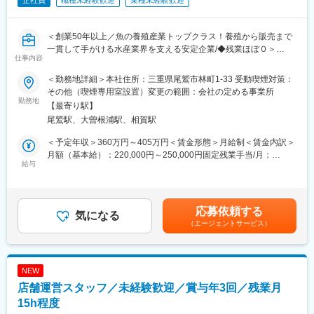
正社員
職種未経験歓迎
業種未経験歓迎
＜創業50年以上／魚の養殖産業トップクラス！養殖から販売まで
一貫して手がける水産業界を支える安定企業/◆残業ほぼ０＞
仕事内容
■募集背景
＜勤務地詳細＞本社住所：三重県尾鷲市林町1-33 受動喫煙対策：
事業拡大および管理部門体制強化のための募集です。
その他（喫煙専用室設置）変更の範囲：会社の定める事業所
未経験の方も含め、中長期的に育成しながら活躍いただける方を
勤務地
【最寄り駅】
お迎えしたいと考えています。
尾鷲駅、大曽根浦駅、相賀駅
■職務概要
＜予定年収＞360万円～405万円＜賃金形態＞月給制＜賃金内訳＞
魚類養殖・近海まぐろ漁業、水産加工（部位別加工）、自社製
月額（基本給）：220,000円～250,000円固定残業手当/月：
品・地場産品の小売・飲食店運営まで一貫して手がける総合水産
給与
15,000円（固定残業時間9時間0分/月～8時間0分/月）超過した時
会社にて、経理・総務業務をお任せします。
間外労働の残業手当は追加支給＜月給＞235,000円～265,000円
（一律手当を含む）＜昇給有無＞有＜残業手当＞有＜給与補足＞※
■入社後の業務ステップ（★未経験者も安心してご入社いただけま
経験、スキル等を考慮して決定します。■昇給：年1回■賞与：年3
応募依頼する
す！）
気になる
回※事業年度の実績、本人評価に応じて支給（前年度合計3.5カ月
（エージェントサービス）
【入社1年目】
分）※業績による賃金はあくまでも目安の金額であり、選考を通じ
まずは基礎的な業務からスタートしていただきます。
て上下する可能性があります。月給(月額)は固定手当を含めた表記
・伝票入力、仕訳処理（会計ソフトへの入力）
です。
・請求書の発行および管理
NEW
・経費精算のチェック
店舗運営スタッフ／未経験歓迎／賞与年3回／残業月
・入出金の確認、簡単な資料作成 など
日次業務を中心に、経理の基本を一つずつ習得していただきま
15h程度