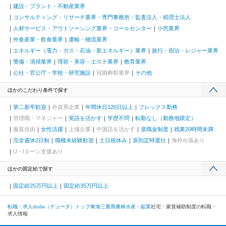
建設・プラント・不動産業界
コンサルティング・リサーチ業界・専門事務所・監査法人・税理士法人
人材サービス・アウトソーシング業界・コールセンター
小売業界
外食産業・飲食業界
運輸・物流業界
エネルギー（電力・ガス・石油・新エネルギー）業界
旅行・宿泊・レジャー業界
警備・清掃業界
理容・美容・エステ業界
教育業界
公社・官公庁・学校・研究施設
冠婚葬祭業界
その他
ほかのこだわり条件で探す
第二新卒歓迎
外資系企業
年間休日120日以上
フレックス勤務
管理職・マネジャー
英語を活かす
学歴不問
転勤なし（勤務地限定）
服装自由
女性活躍
上場企業
中国語を活かす
退職金制度
残業20時間未満
完全週休2日制
職種未経験歓迎
土日祝休み
原則定時退社
海外出張あり
U・Iターン支援あり
ほかの固定給で探す
固定給25万円以上
固定給35万円以上
転職・求人doda（デューダ）トップ
東海
三重県
農林水産・鉱業
社宅・家賃補助制度の転職・
求人情報