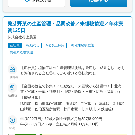
生活に欠かせない食品を扱うため安定性も高く、長く安心して働
ける環境です。
◎ 地元にいながら世界とつながる仕事
国内販売だけでなく海外輸出にも積極的に取り組んでいます。
地域に根差しながらもグローバルに事業を展開する成長企業で
発芽野菜の生産管理・品質改善／未経験歓迎／年休実
す。
質125日
株式会社村上農園
変更の範囲：会社の定める業務
正社員
転勤なし
5名以上採用
職種未経験歓迎
業種未経験歓迎
【正社員】植物工場の生産管理◎挑戦を歓迎し、成果をしっかり
と評価される会社◎しっかり稼げる◎転勤なし
仕事内容
【全国の拠点で募集！／転勤なし／未経験から活躍中！】北海
道・宮城・千葉・神奈川・山梨・静岡・三重・広島・福岡いずれ
勤務地
かの拠点へ希望を考慮して配属いたします。※マイカー通勤OK■北
【最寄り駅】
海道伊達生産センター／北海道伊達市南稀府町239-1■宮城大郷生
稀府駅、松山町駅(宮城県)、東金駅、二宮駅、西焼津駅、新府駅、
産センター／宮城県黒川郡大郷町大松沢字新成田川10-1■千葉生産
山城駅、佐伯区役所前駅、廿日市駅、甘木駅(甘木鉄道線)
センター／千葉県東金市滝490■小田原生産センター／神奈川県小
田原市小竹1013-1■大井川生産センター／静岡県焼津市中新田
年収550万円／32歳／副主任職／月給35万8,000円
202■山梨北杜生産センター／山梨県北杜市明野町上手12250■ス
年収650万円／36歳／主任職／月給39万4,000円
給与
ーパースプラウトファクトリー／山梨県北杜市明野町小笠原3394-
415■山梨KM生産センター／山梨県北杜市明野町上手12250■四日