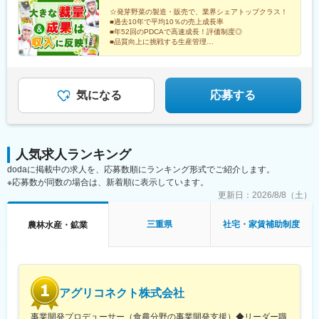
市生産センター／三重県四日市市上海老町1648-66■広島生産セン
☆発芽野菜の製造・販売で、業界シェアトップクラス！
■過去10年で平均10％の売上成長率
ター／広島県広島市佐伯区五日市中央6-1888-1■湯来生産センタ
■年52回のPDCAで高速成長！評価制度◎
ー／広島県広島市佐伯区湯来町白砂1712■福岡生産センター／福
■品質向上に挑戦する生産管理
岡県朝倉市隈江308※受動喫煙対策：各拠点とも屋内全面禁煙
■日勤のみ！環境配慮型の無農薬栽培
⇒躍進を続ける当社で野菜を育てる仕事をしませんか？
気になる
応募する
人気求人ランキング
dodaに掲載中の求人を、応募数順にランキング形式でご紹介します。
※応募数が同数の場合は、新着順に表示しています。
更新日：
2026/8/8（土）
三重県
社宅・家賃補助制度
農林水産・鉱業
アグリコネクト株式会社
事業開発プロデューサー（食農分野の事業開発支援）◆リーダー職