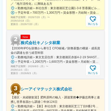
／「地方活性化」に興味ある方
＜勤務地詳細＞本社住所：東京都港区芝公園1-3-8 苔香園ビル4階勤務地最寄駅：都営三田線／御成門駅受動喫煙対策：屋内全面禁煙変更の範囲：会社の定める事業所
＜予定年収＞700万円～1,300万円＜賃金形態＞月給制＜賃金内訳＞月額（基本給）：400,000円～650,000円固定残業手当/月：92,640円～150,510円（固定残業時間30時間0分/月）超過した時間外労働の残業手当は追加支給＜月給＞492,640円～800,510円（一律手当を含む）＜昇給有無＞有＜残業手当＞有＜給与補足＞※給与は職歴、スキルなどに応じて相談※役職がつく場合は、別途、役職手当（50,000円～10,000円）を支給※マネージャー職以上の場合は、管理職のため残業代支給対象外■昇給：年1回（4月）■賞与：年1回（12月）賃金はあくまでも目安の金額であり、選考を通じて上下する可能性があります。月給(月額)は固定手当を含めた表記です。
掲載予定期間：
2026/7/20（月）
〜
2026/10/18（日）
気になる
更新日：
2026/7/20（月）
New
株式会社キノシタ林業
【2030年IPOを財務から牽引】CFO候補／財務基盤の構築・成長資
金の調達を担う経営幹部
＜勤務地詳細＞東京支店住所：東京都港区赤坂4-2-19 SHASTA/EAST 5F勤務地最寄駅：東京メトロ線／赤坂見附駅受動喫煙対策：屋内全面禁煙変更の範囲：会社の定める事業所
＜予定年収＞1,200万円～1,600万円＜賃金形態＞月給制＜賃金内訳＞月額（基本給）：625,000円～875,000円固定残業手当/月：191,360円～267,920円（固定残業時間40時間0分/月）超過した時間外労働の残業手当は追加支給＜月給＞816,360円～1,142,920円（一律手当を含む）＜昇給有無＞有＜残業手当＞有＜給与補足＞※実績に応じて柔軟に検討します。■賞与：年2回（6、12月）■昇給：年1回（3、9月）賃金はあくまでも目安の金額であり、選考を通じて上下する可能性があります。月給(月額)は固定手当を含めた表記です。
掲載予定期間：
2026/8/3（月）
〜
2026/11/1（日）
気になる
更新日：
2026/8/3（月）
シーアイマテックス株式会社
【港区・未経験歓迎】肥料原料の輸入・調達業務◆伊藤忠商事と連
携し世界各国から調達◇年休124日
＜勤務地詳細＞【新】本社住所：東京都港区芝三丁目8番2号住友不動産芝公園ファーストビル９階 勤務地最寄駅：都営地下鉄三田線／芝公園駅受動喫煙対策：屋内全面禁煙変更の範囲：会社の定める事業所
＜予定年収＞450万円～660万円＜賃金形態＞月給制補足事項なし＜賃金内訳＞月額（基本給）：280,000円～378,000円＜月給＞280,000円～378,000円＜昇給有無＞有＜残業手当＞有＜給与補足＞■賞与：年2回（6月/12月）■モデル年収：年収510万円 30歳（月給280,000円＋賞与）※時間外手当除く年収620万円 37歳（月給356,000円＋賞与）※時間外手当除く賃金はあくまでも目安の金額であり、選考を通じて上下する可能性があります。月給(月額)は固定手当を含めた表記です。