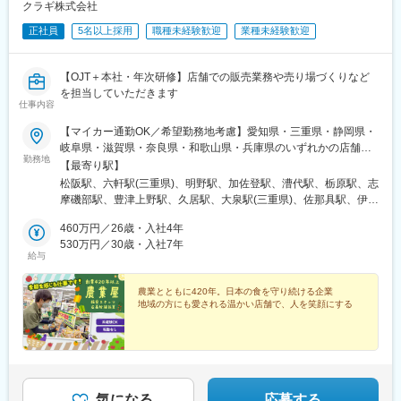
す。
クラギ株式会社
業務は先輩社員が丁寧にサポートするため、経理未経験の方でも
正社員
5名以上採用
職種未経験歓迎
業種未経験歓迎
安心して取り組める環境です。
※簿記などの資格取得についても、必要に応じて学習をサポートし
ます（費用会社負担）。
【OJT＋本社・年次研修】店舗での販売業務や売り場づくりなど
【3年後を目安とした業務の広がり】
を担当していただきます
業務に慣れてきた段階で、より専門性の高い業務にも携わってい
仕事内容
ただきます。
・月次／年次決算業務
【マイカー通勤OK／希望勤務地考慮】愛知県・三重県・静岡県・
・予算管理や数値分析
岐阜県・滋賀県・奈良県・和歌山県・兵庫県のいずれかの店舗に
勤務地
・税務関連業務の補助
配属★※自宅から勤務可能な店舗へ配属します。■本社／三重県松
【最寄り駅】
・業務改善やフロー整備の提案 など
阪市川井町花田539＜アクセス＞近畿日本鉄道「松阪駅」より車
松阪駅、六軒駅(三重県)、明野駅、加佐登駅、漕代駅、栃原駅、志
将来的には、経理部門の中心メンバーとして、会社経営を支える
で約8分※勤務地の詳細は農業屋HPの「店舗情報」をご確認くださ
摩磯部駅、豊津上野駅、久居駅、大泉駅(三重県)、佐那具駅、伊勢
役割を担っていただくことを期待しています。
い。※受動喫煙対策：全店舗屋内禁煙
松本駅、下庄駅、平田町駅、保々駅、神志山駅、宇治山田駅、三
460万円／26歳・入社4年
河田原駅、大清水駅、上丸渕駅、豊川稲荷駅、西尾駅、岡崎駅、
■職務の特徴／働く環境
530万円／30歳・入社7年
八幡新田駅、黒笹駅、竹村駅、石仏駅、神領駅、植大駅、美江寺
給与
・経理部は5名体制（男女比2:3）
駅、加茂野駅、垂井駅、岐阜羽島駅、松森駅、豊田町駅、掛川
・ベテラン社員が多く、質問や相談がしやすい落ち着いた雰囲気
駅、島田駅(静岡県)、焼津駅、高宮駅(滋賀県)、田原本駅、桜井駅
・繁忙期（決算期、GW、お盆、年末年始）以外は残業ほぼなし
農業とともに420年。日本の食を守り続ける企業
(奈良県)、御所駅、六田駅、櫟本駅、岩出駅、道成寺駅、隅田駅、
地域の方にも愛される温かい店舗で、人を笑顔にする
・地元に根差し、腰を据えて長く働ける環境です
田井ノ瀬駅、三田駅(兵庫県)、土山駅、本竜野駅、鳴門駅、羽黒駅
(愛知県)、半田口駅、近鉄御所駅
■当社で働く魅力
◎ 業界トップクラスの安定企業
養殖から加工・販売まで一貫して行う強みを持ち、養殖業界では
国内トップクラスのポジションを確立。
気になる
応募する