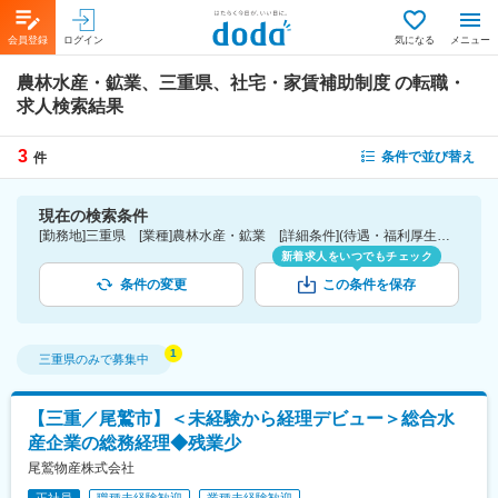
会員登録
ログイン
気になる
メニュー
農林水産・鉱業、三重県、社宅・家賃補助制度
の転職・
求人検索結果
3
条件で並び替え
件
現在の検索条件
[勤務地]三重県 [業種]農林水産・鉱業 [詳細条件](待遇・福利厚生)社宅・家賃補助制度
新着求人をいつでもチェック
条件の変更
この条件を保存
三重県
のみで募集中
【三重／尾鷲市】＜未経験から経理デビュー＞総合水
産企業の総務経理◆残業少
尾鷲物産株式会社