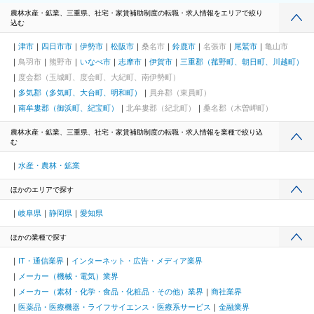
農林水産・鉱業、三重県、社宅・家賃補助制度の転職・求人情報をエリアで絞り
込む
津市
四日市市
伊勢市
松阪市
桑名市
鈴鹿市
名張市
尾鷲市
亀山市
鳥羽市
熊野市
いなべ市
志摩市
伊賀市
三重郡（菰野町、朝日町、川越町）
度会郡（玉城町、度会町、大紀町、南伊勢町）
多気郡（多気町、大台町、明和町）
員弁郡（東員町）
南牟婁郡（御浜町、紀宝町）
北牟婁郡（紀北町）
桑名郡（木曽岬町）
農林水産・鉱業、三重県、社宅・家賃補助制度の転職・求人情報を業種で絞り込
む
水産・農林・鉱業
ほかのエリアで探す
岐阜県
静岡県
愛知県
ほかの業種で探す
IT・通信業界
インターネット・広告・メディア業界
メーカー（機械・電気）業界
メーカー（素材・化学・食品・化粧品・その他）業界
商社業界
医薬品・医療機器・ライフサイエンス・医療系サービス
金融業界