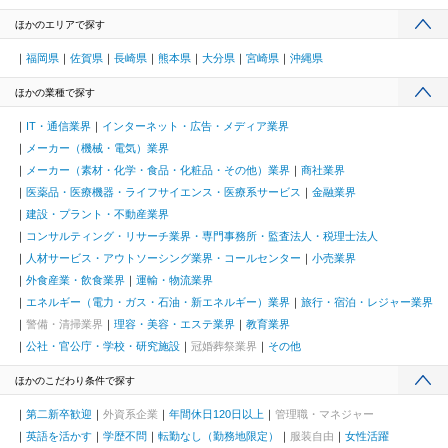
ほかのエリアで探す
福岡県
佐賀県
長崎県
熊本県
大分県
宮崎県
沖縄県
ほかの業種で探す
IT・通信業界
インターネット・広告・メディア業界
メーカー（機械・電気）業界
メーカー（素材・化学・食品・化粧品・その他）業界
商社業界
医薬品・医療機器・ライフサイエンス・医療系サービス
金融業界
建設・プラント・不動産業界
コンサルティング・リサーチ業界・専門事務所・監査法人・税理士法人
人材サービス・アウトソーシング業界・コールセンター
小売業界
外食産業・飲食業界
運輸・物流業界
エネルギー（電力・ガス・石油・新エネルギー）業界
旅行・宿泊・レジャー業界
警備・清掃業界
理容・美容・エステ業界
教育業界
公社・官公庁・学校・研究施設
冠婚葬祭業界
その他
ほかのこだわり条件で探す
第二新卒歓迎
外資系企業
年間休日120日以上
管理職・マネジャー
英語を活かす
学歴不問
転勤なし（勤務地限定）
服装自由
女性活躍