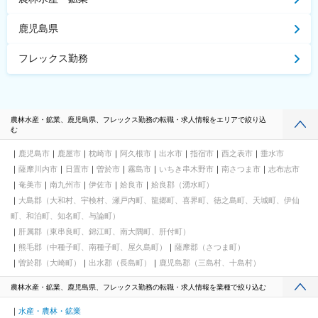
鹿児島県
フレックス勤務
農林水産・鉱業、鹿児島県、フレックス勤務の転職・求人情報をエリアで絞り込
む
鹿児島市
鹿屋市
枕崎市
阿久根市
出水市
指宿市
西之表市
垂水市
薩摩川内市
日置市
曽於市
霧島市
いちき串木野市
南さつま市
志布志市
奄美市
南九州市
伊佐市
姶良市
姶良郡（湧水町）
大島郡（大和村、宇検村、瀬戸内町、龍郷町、喜界町、徳之島町、天城町、伊仙
町、和泊町、知名町、与論町）
肝属郡（東串良町、錦江町、南大隅町、肝付町）
熊毛郡（中種子町、南種子町、屋久島町）
薩摩郡（さつま町）
曽於郡（大崎町）
出水郡（長島町）
鹿児島郡（三島村、十島村）
農林水産・鉱業、鹿児島県、フレックス勤務の転職・求人情報を業種で絞り込む
水産・農林・鉱業