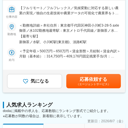
・出資者向け資料の作成支援
・資金調達スキームの管理
【フルリモート／フルフレックス／気候変動に対応する新しい農
・契約・定款管理、運営管理
業の実現／独自の生産技術や農業データの可視化で農業界をトー
仕事内容
タルサポート／社会貢献性・将来性◎】
＜その他＞
＜勤務地詳細＞本社住所：東京都千代田区神田小川町3-28-5 axle
・クライアント（主に都市部企業）との打合せ対応（オンライン
■業務内容
御茶ノ水102勤務地最寄駅：東京メトロ千代田線／新御茶ノ水駅
中心）
海外事業の立ち上げ・推進担当者として、担当国におけるパート
勤務地
受動喫煙対策：屋内全面禁煙変更の範囲：会社の定める事業所
・業務フロー整備、効率化推進
【最寄り駅】
ナー候補との商談、関係構築・実証プロジェクト運営管理、現地
（リモートワーク含む）
・監査対応など
新御茶ノ水駅、小川町駅(東京都)、淡路町駅
規制対応など、事業開発・推進を一任します。（担当国はASEAN
地域を想定）
＜予定年収＞500万円～650万円＜賃金形態＞月給制＜賃金内訳＞
■組織構成：
月額（基本給）：314,750円～409,176円固定残業手当/月：
約20名
◇現地パートナーとのリレーションづくり
給与
101,916円～132,490円（固定残業時間45時間0分/月）超過した時
※20代～30代中心の組織で、会計・税務業務を担当しています
海外の事業パートナー候補との商談、関係構築
間外労働の残業手当は追加支給＜月給＞416,666円～541,666円
◇実証プロジェクトの運営管理
（一律手当を含む）＜昇給有無＞有＜残業手当＞有賃金はあくま
■ポジションの魅力：
現地での導入試験やプロジェクトの進捗管理、および海外現地メ
でも目安の金額であり、選考を通じて上下する可能性がありま
（1） SPC×再エネという専門性の高い領域
応募依頼する
ンバーとの協働
気になる
す。月給(月額)は固定手当を含めた表記です。
・市場価値の高いスキルが身につく環境
（エージェントサービス）
◇現地規制・市場調査
（2） 一括受託モデルで上流まで関われる
進出国における法規制の確認、市場ニーズの調査、および事業認
・SPCの設立～運営～税務申告までワンストップで提供
可取得に向けた対応
（3） フルリモートが成立するビジネスモデル
◇事業開発・戦略遂行
・クライアントは東京・大阪中心で訪問ほぼなし
人気求人ランキング
経営層の戦略に基づいた事業計画の策定、および現地でのPDCA
・オンライン完結の業務設計のため、フルリモートが実現
dodaに掲載中の求人を、応募数順にランキング形式でご紹介します。
サイクルの実行
（4） 働きやすい環境
※応募数が同数の場合は、新着順に表示しています。
・フルリモート／フルフレックス
■この仕事を通じて得られること
更新日：
2026/8/7（金）
・残業月平均10時間程度
◎グローバルな社会貢献の実感