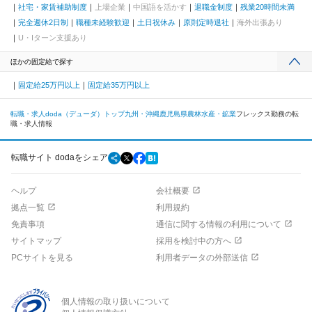
社宅・家賃補助制度
上場企業
中国語を活かす
退職金制度
残業20時間未満
完全週休2日制
職種未経験歓迎
土日祝休み
原則定時退社
海外出張あり
U・Iターン支援あり
ほかの固定給で探す
固定給25万円以上
固定給35万円以上
転職・求人doda（デューダ）トップ
九州・沖縄
鹿児島県
農林水産・鉱業
フレックス勤務の転
職・求人情報
転職サイト dodaをシェア
ヘルプ
会社概要
拠点一覧
利用規約
免責事項
通信に関する情報の利用について
サイトマップ
採用を検討中の方へ
PCサイトを見る
利用者データの外部送信
個人情報の取り扱いについて