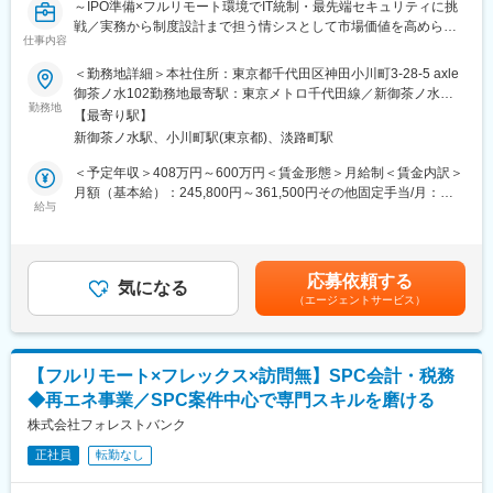
～IPO準備×フルリモート環境でIT統制・最先端セキュリティに挑
戦／実務から制度設計まで担う情シスとして市場価値を高められ
仕事内容
る成長フェーズ企業～
＜勤務地詳細＞本社住所：東京都千代田区神田小川町3-28-5 axle
■業務内容：
御茶ノ水102勤務地最寄駅：東京メトロ千代田線／新御茶ノ水駅
◇フルリモート環境で、情報システム業務全般に関わっていただ
勤務地
受動喫煙対策：屋内全面禁煙変更の範囲：会社の定める事業所
【最寄り駅】
きます。
（リモートワーク含む）
新御茶ノ水駅、小川町駅(東京都)、淡路町駅
◇当部門では現在、情報システム責任者1名、パートスタッフ2名
が在籍しており（平均年齢31歳）、実務から制度の策定まで幅広
＜予定年収＞408万円～600万円＜賃金形態＞月給制＜賃金内訳＞
く対応し、一緒に情報システム部門を作っていただける方を募集
月額（基本給）：245,800円～361,500円その他固定手当/月：
します。
給与
7,700円～11,300円固定残業手当/月：86,500円～127,200円（固
◇入社直後は、コーポレートITの実務およびセキュリティ製品の
定残業時間45時間0分/月）超過した時間外労働の残業手当は追加
運用からスタートし、環境に慣れてきたらIPO準備に伴うIT統制な
支給＜月給＞340,000円～500,000円（一律手当を含む）＜昇給有
どの上流工程へ徐々に業務の幅を広げていただきます。
無＞有＜残業手当＞有＜給与補足＞※経験やスキルを考慮して決定
応募依頼する
気になる
します。■その他固定手当：深夜残業手当20時間分（超過分は別
（エージェントサービス）
■具体的には：
途追加支給）賃金はあくまでも目安の金額であり、選考を通じて
【セキュリティ・ネットワーク領域（主担当）】
上下する可能性があります。月給(月額)は固定手当を含めた表記で
◇SASE製品（Verona SASE）や、エンドポイントセキュリティ
す。
（Deep Instinct）の運用・管理
【フルリモート×フレックス×訪問無】SPC会計・税務
◇MDMツール（LANSCOPE）を使用した貸与デバイスの運用・
◆再エネ事業／SPC案件中心で専門スキルを磨ける
管理
◇各種ベンダーとの調整、問い合わせ対応
株式会社フォレストバンク
【コーポレートIT・ヘルプデスク領域（主担当）】
正社員
転勤なし
◇各種SaaS（Google Workspace、Slack、Notion、1Password
など）のアカウント・ライセンス管理、運用