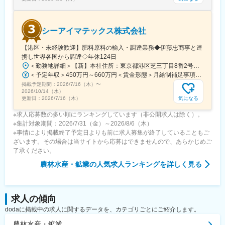
シーアイマテックス株式会社
【港区・未経験歓迎】肥料原料の輸入・調達業務◆伊藤忠商事と連
携し世界各国から調達◇年休124日
＜勤務地詳細＞【新】本社住所：東京都港区芝三丁目8番2号住友不動産芝公園ファーストビル９階 勤務地最寄駅：都営地下鉄三田線／芝公園駅受動喫煙対策：屋内全面禁煙変更の範囲：会社の定める事業所
＜予定年収＞450万円～660万円＜賃金形態＞月給制補足事項なし＜賃金内訳＞月額（基本給）：280,000円～378,000円＜月給＞280,000円～378,000円＜昇給有無＞有＜残業手当＞有＜給与補足＞■賞与：年2回（6月/12月）■モデル年収：年収510万円 30歳（月給280,000円＋賞与）※時間外手当除く年収620万円 37歳（月給356,000円＋賞与）※時間外手当除く賃金はあくまでも目安の金額であり、選考を通じて上下する可能性があります。月給(月額)は固定手当を含めた表記です。
掲載予定期間：
2026/7/16（木）
〜
2026/10/14（水）
気になる
更新日：
2026/7/16（木）
※求人応募数の多い順にランキングしています（非公開求人は除く）。
※集計対象期間：2026/7/31（金）～2026/8/6（木）
※事情により掲載終了予定日よりも前に求人募集が終了していることもご
ざいます。その場合は当サイトから応募はできませんので、あらかじめご
了承ください。
農林水産・鉱業
の人気求人ランキングを詳しく見る
求人の傾向
dodaに掲載中の求人に関するデータを、カテゴリごとにご紹介します。
農林水産・鉱業