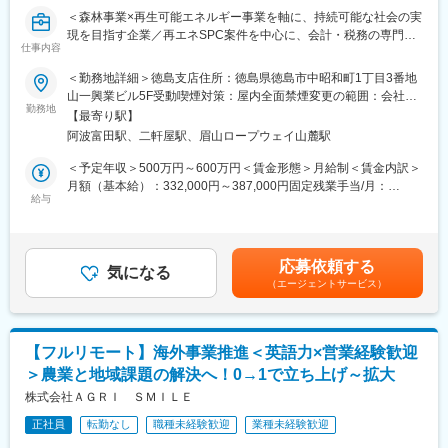
◇貸与デバイスおよびIT資産の管理、キッティング、入社時研修
＜森林事業×再生可能エネルギー事業を軸に、持続可能な社会の実
の実施
現を目指す企業／再エネSPC案件を中心に、会計・税務の専門性
◇社内ヘルプデスク対応、FAQやマニュアルの作成・整備
仕事内容
を高められるポジション＞
【IT統制・ガバナンス領域（段階的にお任せする業務）】
＜勤務地詳細＞徳島支店住所：徳島県徳島市中昭和町1丁目3番地
◇ISMS事務局の対応、および運用の継続的改善（SecureNavi等
■業務内容：
山一興業ビル5F受動喫煙対策：屋内全面禁煙変更の範囲：会社の
の活用）
再生可能エネルギー（主に太陽光発電）に関するSPC案件を中心
勤務地
定める事業所（リモートワーク含む）
◇情報セキュリティ規程・ガイドラインの整備、SaaS・AIサービ
【最寄り駅】
に、以下の業務を段階的にお任せします。
ス導入時のセキュリティ評価
阿波富田駅、二軒屋駅、眉山ロープウェイ山麓駅
まずは会計・税務業務からスタートし、将来的には上流工程にも
◇IPO準備に伴うIT統制・内部統制対応、監査法人や外部監査への
関わっていただく想定です。
＜予定年収＞500万円～600万円＜賃金形態＞月給制＜賃金内訳＞
対応
＜会計業務＞
月額（基本給）：332,000円～387,000円固定残業手当/月：
◇セキュリティインシデント対応および再発防止策の策定、社内
・仕訳入力、帳簿作成
給与
28,000円～33,000円（固定残業時間10時間0分/月）超過した時間
セキュリティ教育の実施
・月次／四半期／年次決算対応
外労働の残業手当は追加支給＜月給＞360,000円～420,000円（一
・キャッシュフロー管理
律手当を含む）＜昇給有無＞有＜残業手当＞有＜給与補足＞※年
■主な使用ツール：
・発電設備等の固定資産管理、減価償却
齢、経験を考慮の上、決定します。※賞与あり（年最大3回、2ヶ
Google Workspace、Slack、Notion、1password、ZOOM、
応募依頼する
・プロジェクト単位での収支管理
気になる
月分、業績に応じて支給）賃金はあくまでも目安の金額であり、
Microsoft 365、Windows 365、Adobe、Goodline、
（エージェントサービス）
選考を通じて上下する可能性があります。月給(月額)は固定手当を
SecureNavi、Apple Business Manager、Deep Instinct、
＜税務業務＞
含めた表記です。
LANSCOPE、Verona SASE、Sansan
・法人税、消費税の申告書作成
・SPC特有の税務論点の整理
【フルリモート】海外事業推進＜英語力×営業経験歓迎
・税理士法人との折衝・資料作成
＞農業と地域課題の解決へ！0→1で立ち上げ～拡大
・再エネ関連の税制優遇の適用検討
変更の範囲：会社の定める業務
株式会社ＡＧＲＩ ＳＭＩＬＥ
＜SPC関連業務（キャリアに応じて）＞
正社員
転勤なし
職種未経験歓迎
業種未経験歓迎
・SPC設立に向けたスキーム検討補助