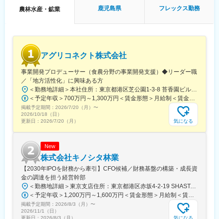
・Slack、Zoom中心のコミュニケーション
農業と地域課題の解決に取り組みながら、最先端技術を世界中の
鹿児島県
フレックス勤務
農林水産・鉱業
・週1回の定例MTGあり
産地に実装する経験ができます。
◎海外事業立ち上げの完遂実績
■就業環境：
0からの立ち上げから拡大までを一任されるため、戦略遂行に関す
・フルリモート勤務（半年に1回出社あり※任意）
る実践的なスキルが習得できます。
・Slack／Zoomを活用したコミュニケーション
◎国際的なビジネススキルの習得
アグリコネクト株式会社
異文化環境での交渉力、リスク対応力、経営直下の意思決定スピ
■当社について：
ードを体感できます。
事業開発プロデューサー（食農分野の事業開発支援）◆リーダー職
当社は2007年設立以降、「森林事業」と「環境エネルギー事業」
／「地方活性化」に興味ある方
の2軸で事業を展開しています。森林資源の活用だけでなく、再生
■当社について
可能エネルギーの普及を通じて、環境価値と経済価値の両立を実
＜勤務地詳細＞本社住所：東京都港区芝公園1-3-8 苔香園ビル4階勤務地最寄駅：都営三田線／御成門駅受動喫煙対策：屋内全面禁煙変更の範囲：会社の定める事業所
「テクノロジーによって、産地とともに農業の未来をつくる」を
現し、持続可能な社会の構築に貢献しています。
＜予定年収＞700万円～1,300万円＜賃金形態＞月給制＜賃金内訳＞月額（基本給）：400,000円～650,000円固定残業手当/月：92,640円～150,510円（固定残業時間30時間0分/月）超過した時間外労働の残業手当は追加支給＜月給＞492,640円～800,510円（一律手当を含む）＜昇給有無＞有＜残業手当＞有＜給与補足＞※給与は職歴、スキルなどに応じて相談※役職がつく場合は、別途、役職手当（50,000円～10,000円）を支給※マネージャー職以上の場合は、管理職のため残業代支給対象外■昇給：年1回（4月）■賞与：年1回（12月）賃金はあくまでも目安の金額であり、選考を通じて上下する可能性があります。月給(月額)は固定手当を含めた表記です。
経営理念に据え、豊かな経験を持つ産地と、進化を続けるサイエ
掲載予定期間：
2026/7/20（月）
〜
ンステクノロジーを融合することで、環境に優しい魅力あふれる
2026/10/18（日）
変更の範囲：会社の定める業務
農業の実現に取り組んでいます。
気になる
更新日：
2026/7/20（月）
変更の範囲：会社の定める業務
New
株式会社キノシタ林業
【2030年IPOを財務から牽引】CFO候補／財務基盤の構築・成長資
金の調達を担う経営幹部
＜勤務地詳細＞東京支店住所：東京都港区赤坂4-2-19 SHASTA/EAST 5F勤務地最寄駅：東京メトロ線／赤坂見附駅受動喫煙対策：屋内全面禁煙変更の範囲：会社の定める事業所
＜予定年収＞1,200万円～1,600万円＜賃金形態＞月給制＜賃金内訳＞月額（基本給）：625,000円～875,000円固定残業手当/月：191,360円～267,920円（固定残業時間40時間0分/月）超過した時間外労働の残業手当は追加支給＜月給＞816,360円～1,142,920円（一律手当を含む）＜昇給有無＞有＜残業手当＞有＜給与補足＞※実績に応じて柔軟に検討します。■賞与：年2回（6、12月）■昇給：年1回（3、9月）賃金はあくまでも目安の金額であり、選考を通じて上下する可能性があります。月給(月額)は固定手当を含めた表記です。
掲載予定期間：
2026/8/3（月）
〜
2026/11/1（日）
気になる
更新日：
2026/8/3（月）