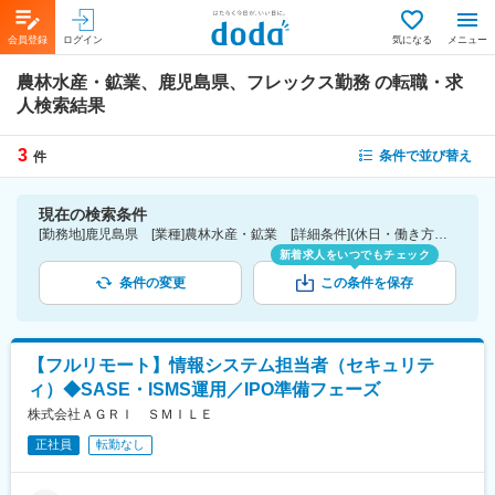
会員登録
ログイン
気になる
メニュー
農林水産・鉱業、鹿児島県、フレックス勤務
の転職・求
人検索結果
3
条件で並び替え
件
現在の検索条件
[勤務地]鹿児島県 [業種]農林水産・鉱業 [詳細条件](休日・働き方)フレックス勤務
新着求人をいつでもチェック
条件の変更
この条件を保存
【フルリモート】情報システム担当者（セキュリテ
ィ）◆SASE・ISMS運用／IPO準備フェーズ
株式会社ＡＧＲＩ ＳＭＩＬＥ
正社員
転勤なし