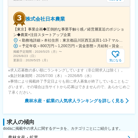
株式会社日本農業
【東京】事業企画◆圧倒的な事業手触り感／経営層直近のポジショ
ン◆農業×注目スタートアップ企業
＜勤務地詳細＞本社住所：東京都品川区西五反田1-13-7 マルキビル101号室受動喫煙対策：敷地内全面禁煙変更の範囲：会社の定める事業所（リモートワーク含む）
＜予定年収＞800万円～1,200万円＜賃金形態＞月給制＜賃金内訳＞月額（基本給）：546,666円～850,000円その他固定手当/月：120,000円～150,000円＜月給＞666,666円～1,000,000円＜昇給有無＞有＜残業手当＞有＜給与補足＞※前職年収を考慮させていただきます ・その他固定手当：役職手当・賞与なし賃金はあくまでも目安の金額であり、選考を通じて上下する可能性があります。月給(月額)は固定手当を含めた表記です。
掲載予定期間：
2026/5/25（月）
〜
2026/8/23（日）
気になる
更新日：
2026/5/25（月）
※求人応募数の多い順にランキングしています（非公開求人は除く）。
※集計対象期間：2026/7/30（木）～2026/8/5（水）
※事情により掲載終了予定日よりも前に求人募集が終了していることもご
ざいます。その場合は当サイトから応募はできませんので、あらかじめご
了承ください。
農林水産・鉱業
の人気求人ランキングを詳しく見る
求人の傾向
dodaに掲載中の求人に関するデータを、カテゴリごとにご紹介します。
農林水産・鉱業