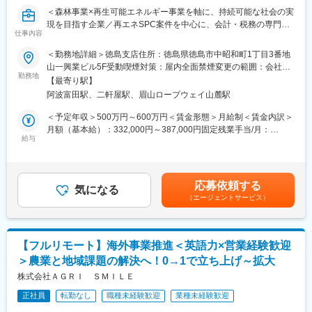
◇貸与デバイスおよびIT資産の管理、キッティング、入社時研修
＜森林事業×再生可能エネルギー事業を軸に、持続可能な社会の実
の実施
現を目指す企業／再エネSPC案件を中心に、会計・税務の専門性
◇社内ヘルプデスク対応、FAQやマニュアルの作成・整備
仕事内容
を高められるポジション＞
【IT統制・ガバナンス領域（段階的にお任せする業務）】
＜勤務地詳細＞徳島支店住所：徳島県徳島市中昭和町1丁目3番地
◇ISMS事務局の対応、および運用の継続的改善（SecureNavi等
■業務内容：
山一興業ビル5F受動喫煙対策：屋内全面禁煙変更の範囲：会社の
の活用）
再生可能エネルギー（主に太陽光発電）に関するSPC案件を中心
勤務地
定める事業所（リモートワーク含む）
◇情報セキュリティ規程・ガイドラインの整備、SaaS・AIサービ
【最寄り駅】
に、以下の業務を段階的にお任せします。
ス導入時のセキュリティ評価
阿波富田駅、二軒屋駅、眉山ロープウェイ山麓駅
まずは会計・税務業務からスタートし、将来的には上流工程にも
◇IPO準備に伴うIT統制・内部統制対応、監査法人や外部監査への
関わっていただく想定です。
＜予定年収＞500万円～600万円＜賃金形態＞月給制＜賃金内訳＞
対応
＜会計業務＞
月額（基本給）：332,000円～387,000円固定残業手当/月：
◇セキュリティインシデント対応および再発防止策の策定、社内
・仕訳入力、帳簿作成
給与
28,000円～33,000円（固定残業時間10時間0分/月）超過した時間
セキュリティ教育の実施
・月次／四半期／年次決算対応
外労働の残業手当は追加支給＜月給＞360,000円～420,000円（一
・キャッシュフロー管理
律手当を含む）＜昇給有無＞有＜残業手当＞有＜給与補足＞※年
■主な使用ツール：
・発電設備等の固定資産管理、減価償却
齢、経験を考慮の上、決定します。※賞与あり（年最大3回、2ヶ
Google Workspace、Slack、Notion、1password、ZOOM、
応募依頼する
・プロジェクト単位での収支管理
気になる
月分、業績に応じて支給）賃金はあくまでも目安の金額であり、
Microsoft 365、Windows 365、Adobe、Goodline、
（エージェントサービス）
選考を通じて上下する可能性があります。月給(月額)は固定手当を
SecureNavi、Apple Business Manager、Deep Instinct、
＜税務業務＞
含めた表記です。
LANSCOPE、Verona SASE、Sansan
・法人税、消費税の申告書作成
・SPC特有の税務論点の整理
【フルリモート】海外事業推進＜英語力×営業経験歓迎
・税理士法人との折衝・資料作成
＞農業と地域課題の解決へ！0→1で立ち上げ～拡大
・再エネ関連の税制優遇の適用検討
変更の範囲：会社の定める業務
株式会社ＡＧＲＩ ＳＭＩＬＥ
＜SPC関連業務（キャリアに応じて）＞
正社員
転勤なし
職種未経験歓迎
業種未経験歓迎
・SPC設立に向けたスキーム検討補助