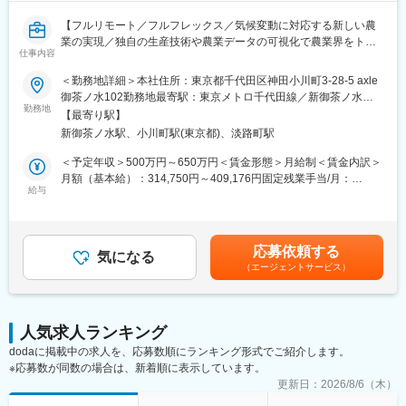
・出資者向け資料の作成支援
・資金調達スキームの管理
【フルリモート／フルフレックス／気候変動に対応する新しい農
・契約・定款管理、運営管理
業の実現／独自の生産技術や農業データの可視化で農業界をトー
仕事内容
タルサポート／社会貢献性・将来性◎】
＜その他＞
＜勤務地詳細＞本社住所：東京都千代田区神田小川町3-28-5 axle
・クライアント（主に都市部企業）との打合せ対応（オンライン
■業務内容
御茶ノ水102勤務地最寄駅：東京メトロ千代田線／新御茶ノ水駅
中心）
海外事業の立ち上げ・推進担当者として、担当国におけるパート
勤務地
受動喫煙対策：屋内全面禁煙変更の範囲：会社の定める事業所
・業務フロー整備、効率化推進
【最寄り駅】
ナー候補との商談、関係構築・実証プロジェクト運営管理、現地
（リモートワーク含む）
・監査対応など
新御茶ノ水駅、小川町駅(東京都)、淡路町駅
規制対応など、事業開発・推進を一任します。（担当国はASEAN
地域を想定）
＜予定年収＞500万円～650万円＜賃金形態＞月給制＜賃金内訳＞
■組織構成：
月額（基本給）：314,750円～409,176円固定残業手当/月：
約20名
◇現地パートナーとのリレーションづくり
給与
101,916円～132,490円（固定残業時間45時間0分/月）超過した時
※20代～30代中心の組織で、会計・税務業務を担当しています
海外の事業パートナー候補との商談、関係構築
間外労働の残業手当は追加支給＜月給＞416,666円～541,666円
◇実証プロジェクトの運営管理
（一律手当を含む）＜昇給有無＞有＜残業手当＞有賃金はあくま
■ポジションの魅力：
現地での導入試験やプロジェクトの進捗管理、および海外現地メ
でも目安の金額であり、選考を通じて上下する可能性がありま
（1） SPC×再エネという専門性の高い領域
応募依頼する
ンバーとの協働
気になる
す。月給(月額)は固定手当を含めた表記です。
・市場価値の高いスキルが身につく環境
（エージェントサービス）
◇現地規制・市場調査
（2） 一括受託モデルで上流まで関われる
進出国における法規制の確認、市場ニーズの調査、および事業認
・SPCの設立～運営～税務申告までワンストップで提供
可取得に向けた対応
（3） フルリモートが成立するビジネスモデル
◇事業開発・戦略遂行
・クライアントは東京・大阪中心で訪問ほぼなし
人気求人ランキング
経営層の戦略に基づいた事業計画の策定、および現地でのPDCA
・オンライン完結の業務設計のため、フルリモートが実現
dodaに掲載中の求人を、応募数順にランキング形式でご紹介します。
サイクルの実行
（4） 働きやすい環境
※応募数が同数の場合は、新着順に表示しています。
・フルリモート／フルフレックス
■この仕事を通じて得られること
更新日：
2026/8/6（木）
・残業月平均10時間程度
◎グローバルな社会貢献の実感