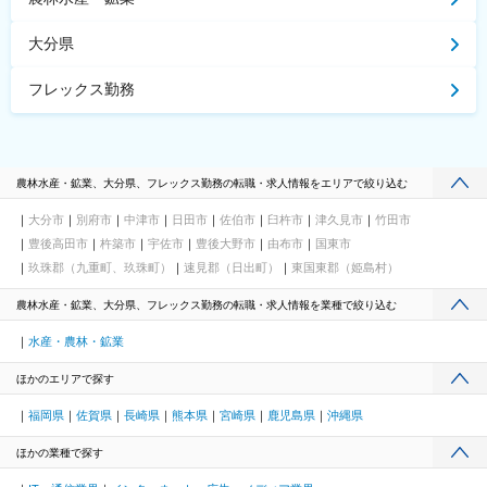
大分県
フレックス勤務
農林水産・鉱業、大分県、フレックス勤務の転職・求人情報をエリアで絞り込む
大分市
別府市
中津市
日田市
佐伯市
臼杵市
津久見市
竹田市
豊後高田市
杵築市
宇佐市
豊後大野市
由布市
国東市
玖珠郡（九重町、玖珠町）
速見郡（日出町）
東国東郡（姫島村）
農林水産・鉱業、大分県、フレックス勤務の転職・求人情報を業種で絞り込む
水産・農林・鉱業
ほかのエリアで探す
福岡県
佐賀県
長崎県
熊本県
宮崎県
鹿児島県
沖縄県
ほかの業種で探す