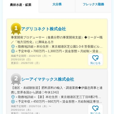
・Slack、Zoom中心のコミュニケーション
農業と地域課題の解決に取り組みながら、最先端技術を世界中の
大分県
フレックス勤務
農林水産・鉱業
・週1回の定例MTGあり
産地に実装する経験ができます。
◎海外事業立ち上げの完遂実績
■就業環境：
0からの立ち上げから拡大までを一任されるため、戦略遂行に関す
・フルリモート勤務（半年に1回出社あり※任意）
る実践的なスキルが習得できます。
・Slack／Zoomを活用したコミュニケーション
◎国際的なビジネススキルの習得
アグリコネクト株式会社
異文化環境での交渉力、リスク対応力、経営直下の意思決定スピ
■当社について：
ードを体感できます。
事業開発プロデューサー（食農分野の事業開発支援）◆リーダー職
当社は2007年設立以降、「森林事業」と「環境エネルギー事業」
／「地方活性化」に興味ある方
の2軸で事業を展開しています。森林資源の活用だけでなく、再生
■当社について
可能エネルギーの普及を通じて、環境価値と経済価値の両立を実
＜勤務地詳細＞本社住所：東京都港区芝公園1-3-8 苔香園ビル4階勤務地最寄駅：都営三田線／御成門駅受動喫煙対策：屋内全面禁煙変更の範囲：会社の定める事業所
「テクノロジーによって、産地とともに農業の未来をつくる」を
現し、持続可能な社会の構築に貢献しています。
＜予定年収＞700万円～1,300万円＜賃金形態＞月給制＜賃金内訳＞月額（基本給）：400,000円～650,000円固定残業手当/月：92,640円～150,510円（固定残業時間30時間0分/月）超過した時間外労働の残業手当は追加支給＜月給＞492,640円～800,510円（一律手当を含む）＜昇給有無＞有＜残業手当＞有＜給与補足＞※給与は職歴、スキルなどに応じて相談※役職がつく場合は、別途、役職手当（50,000円～10,000円）を支給※マネージャー職以上の場合は、管理職のため残業代支給対象外■昇給：年1回（4月）■賞与：年1回（12月）賃金はあくまでも目安の金額であり、選考を通じて上下する可能性があります。月給(月額)は固定手当を含めた表記です。
経営理念に据え、豊かな経験を持つ産地と、進化を続けるサイエ
掲載予定期間：
2026/7/20（月）
〜
ンステクノロジーを融合することで、環境に優しい魅力あふれる
2026/10/18（日）
変更の範囲：会社の定める業務
農業の実現に取り組んでいます。
気になる
更新日：
2026/7/20（月）
変更の範囲：会社の定める業務
シーアイマテックス株式会社
【港区・未経験歓迎】肥料原料の輸入・調達業務◆伊藤忠商事と連
携し世界各国から調達◇年休124日
＜勤務地詳細＞【新】本社住所：東京都港区芝三丁目8番2号住友不動産芝公園ファーストビル９階 勤務地最寄駅：都営地下鉄三田線／芝公園駅受動喫煙対策：屋内全面禁煙変更の範囲：会社の定める事業所
＜予定年収＞450万円～660万円＜賃金形態＞月給制補足事項なし＜賃金内訳＞月額（基本給）：280,000円～378,000円＜月給＞280,000円～378,000円＜昇給有無＞有＜残業手当＞有＜給与補足＞■賞与：年2回（6月/12月）■モデル年収：年収510万円 30歳（月給280,000円＋賞与）※時間外手当除く年収620万円 37歳（月給356,000円＋賞与）※時間外手当除く賃金はあくまでも目安の金額であり、選考を通じて上下する可能性があります。月給(月額)は固定手当を含めた表記です。
掲載予定期間：
2026/7/16（木）
〜
2026/10/14（水）
気になる
更新日：
2026/7/16（木）