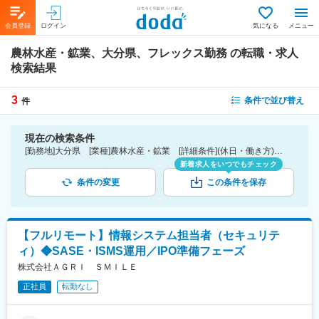
会員登録
ログイン
気になる
メニュー
農林水産・鉱業、大分県、フレックス勤務
の転職・求人
検索結果
3
条件で並び替え
件
現在の検索条件
[勤務地]大分県 [業種]農林水産・鉱業 [詳細条件](休日・働き方)フレックス勤務
新着求人をいつでもチェック
条件の変更
この条件を保存
【フルリモート】情報システム担当者（セキュリテ
ィ）◆SASE・ISMS運用／IPO準備フェーズ
株式会社ＡＧＲＩ ＳＭＩＬＥ
正社員
転勤なし