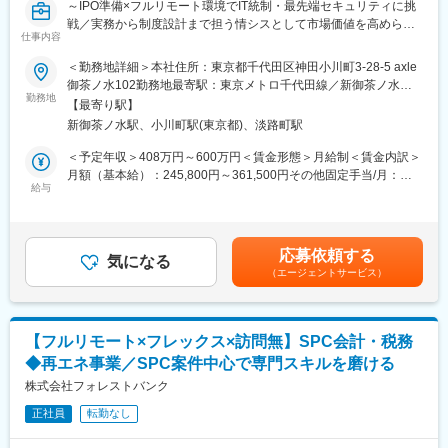
～IPO準備×フルリモート環境でIT統制・最先端セキュリティに挑
戦／実務から制度設計まで担う情シスとして市場価値を高められ
仕事内容
る成長フェーズ企業～
＜勤務地詳細＞本社住所：東京都千代田区神田小川町3-28-5 axle
■業務内容：
御茶ノ水102勤務地最寄駅：東京メトロ千代田線／新御茶ノ水駅
◇フルリモート環境で、情報システム業務全般に関わっていただ
勤務地
受動喫煙対策：屋内全面禁煙変更の範囲：会社の定める事業所
【最寄り駅】
きます。
（リモートワーク含む）
新御茶ノ水駅、小川町駅(東京都)、淡路町駅
◇当部門では現在、情報システム責任者1名、パートスタッフ2名
が在籍しており（平均年齢31歳）、実務から制度の策定まで幅広
＜予定年収＞408万円～600万円＜賃金形態＞月給制＜賃金内訳＞
く対応し、一緒に情報システム部門を作っていただける方を募集
月額（基本給）：245,800円～361,500円その他固定手当/月：
します。
給与
7,700円～11,300円固定残業手当/月：86,500円～127,200円（固
◇入社直後は、コーポレートITの実務およびセキュリティ製品の
定残業時間45時間0分/月）超過した時間外労働の残業手当は追加
運用からスタートし、環境に慣れてきたらIPO準備に伴うIT統制な
支給＜月給＞340,000円～500,000円（一律手当を含む）＜昇給有
どの上流工程へ徐々に業務の幅を広げていただきます。
無＞有＜残業手当＞有＜給与補足＞※経験やスキルを考慮して決定
応募依頼する
気になる
します。■その他固定手当：深夜残業手当20時間分（超過分は別
（エージェントサービス）
■具体的には：
途追加支給）賃金はあくまでも目安の金額であり、選考を通じて
【セキュリティ・ネットワーク領域（主担当）】
上下する可能性があります。月給(月額)は固定手当を含めた表記で
◇SASE製品（Verona SASE）や、エンドポイントセキュリティ
す。
（Deep Instinct）の運用・管理
【フルリモート×フレックス×訪問無】SPC会計・税務
◇MDMツール（LANSCOPE）を使用した貸与デバイスの運用・
◆再エネ事業／SPC案件中心で専門スキルを磨ける
管理
◇各種ベンダーとの調整、問い合わせ対応
株式会社フォレストバンク
【コーポレートIT・ヘルプデスク領域（主担当）】
正社員
転勤なし
◇各種SaaS（Google Workspace、Slack、Notion、1Password
など）のアカウント・ライセンス管理、運用