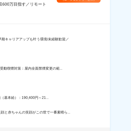
600万目指す／リモート
早期キャリアアップも叶う環境/未経験歓迎／
受動喫煙対策：屋内全面禁煙変更の範...
給）：190,400円～21...
と赤ちゃんの笑顔がこの世で一番素晴ら...