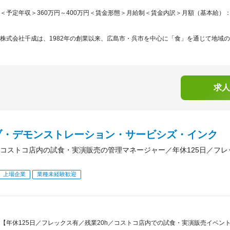
＜予定年収＞360万円～400万円＜賃金形態＞月給制＜賃金内訳＞月額（基本給）：180,0
株式会社千成は、1982年の創業以来、広島市・呉市を中心に「食」を通じて地域の
求人
ブ・デモンストレーション・サービシズ・インク
コストコ店内の試食・実演販売の管理マネージャー／年休125日／フ
上場企業
業種未経験歓迎
【年休125日／フレックス有／残業20h／コストコ店内での試食・実演販売イベ