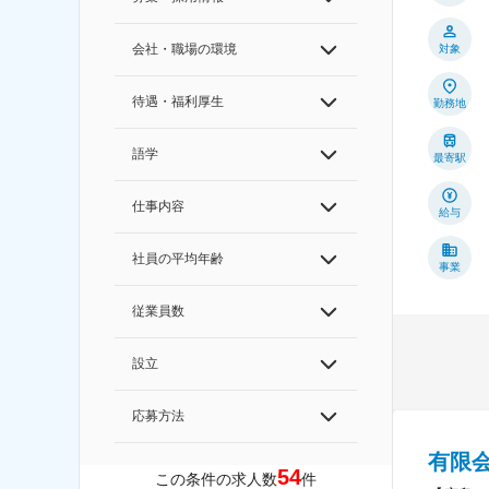
会社・職場の環境
対象
待遇・福利厚生
勤務地
語学
最寄駅
仕事内容
給与
社員の平均年齢
事業
従業員数
設立
応募方法
有限
54
この条件の求人数
件