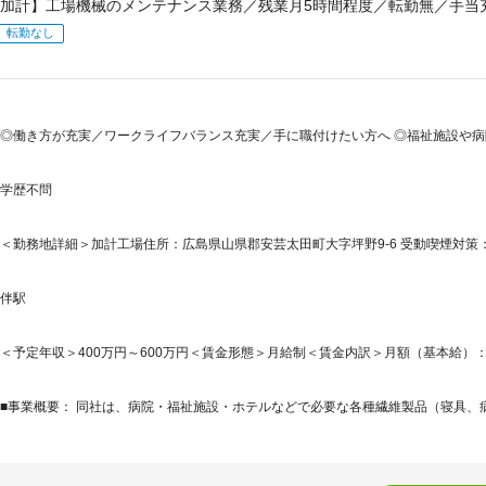
加計】工場機械のメンテナンス業務／残業月5時間程度／転勤無／手当
転勤なし
◎働き方が充実／ワークライフバランス充実／手に職付けたい方へ ◎福祉施設や
学歴不問
＜勤務地詳細＞加計工場住所：広島県山県郡安芸太田町大字坪野9‐6 受動喫煙対
伴駅
＜予定年収＞400万円～600万円＜賃金形態＞月給制＜賃金内訳＞月額（基本給）：164,9
■事業概要： 同社は、病院・福祉施設・ホテルなどで必要な各種繊維製品（寝具、病