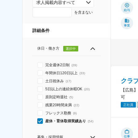
求人掲載内容すべて
給与
を含まない
事業
詳細条件
休日・働き方
選択中
完全週休2日制
(
29
)
年間休日120日以上
(
33
)
クラ
土日祝休み
(
17
)
5日以上の連続休暇OK
【広島】
(
20
)
可
原則定時退社
(
5
)
残業20時間未満
正社員
(
22
)
フレックス勤務
(
9
)
産休・育休取得実績あり
(
54
)
仕事
募集・採用情報