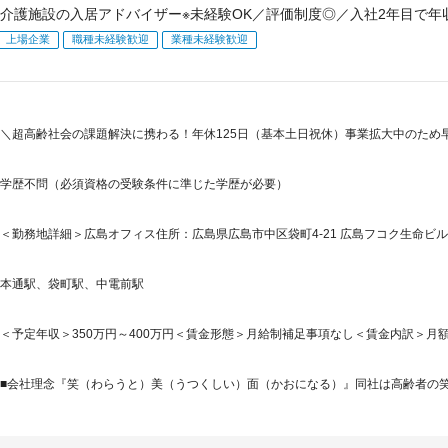
介護施設の入居アドバイザー※未経験OK／評価制度◎／入社2年目で年収
上場企業
職種未経験歓迎
業種未経験歓迎
＼超高齢社会の課題解決に携わる！年休125日（基本土日祝休）事業拡大中のため
学歴不問（必須資格の受験条件に準じた学歴が必要）
＜勤務地詳細＞広島オフィス住所：広島県広島市中区袋町4-21 広島フコク生命ビル
本通駅、袋町駅、中電前駅
＜予定年収＞350万円～400万円＜賃金形態＞月給制補足事項なし＜賃金内訳＞月額（基本
■会社理念『笑（わらうと）美（うつくしい）面（かおになる）』同社は高齢者の笑顔