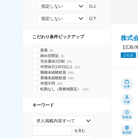
指定しない
以上
指定しない
以下
こだわり条件ピックアップ
株式
【広島/
新着
(
8
)
正社員
締め切間近
(
4
)
完全週休2日制
(
29
)
年間休日120日以上
(
33
)
職種未経験歓迎
(
36
)
業種未経験歓迎
(
38
)
学歴不問
(
30
)
仕事
転勤なし（勤務地限定）
(
24
)
対象
キーワード
勤務地
求人掲載内容すべて
を含む
最寄駅