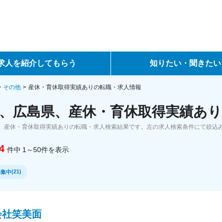
求人を紹介してもらう
知りたい・聞きたい
ントサービス
転職ノウハウ
その他
産休・育休取得実績ありの転職・求人情報
、広島県、産休・育休取得実績あり
サービス
データで見る転職
、産休・育休取得実績ありの転職・求人検索結果です。左の求人検索条件にて絞込
ーエージェントサービス
コラム・インタビュー
4
件中
1～50
件
を表示
転職Q&A
(
21
)
募集中
会社笑美面