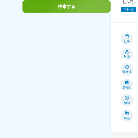
【広島／
検索する
正社員
仕事
対象
勤務地
最寄駅
給与
事業