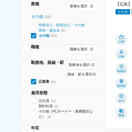
業種
【広島】
業種を選択
正社員
その他
(
54
)
特殊法人・財団法人・その他
団体・連合会
(
2
)
その他
(
54
)
仕事
職種
職種を選択
対象
勤務地、路線・駅
勤務地を選択
勤務地
路線・駅を選択
広島県
(
54
)
最寄駅
雇用形態
正社員
給与
(
51
)
契約社員
(
4
)
その他（FCオーナー・業務委託な
事業
ど）
(
0
)
年収