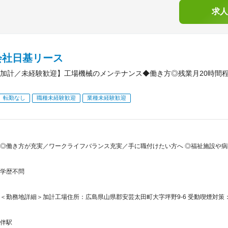
求人
会社日基リース
加計／未経験歓迎】工場機械のメンテナンス◆働き方◎残業月20時間
転勤なし
職種未経験歓迎
業種未経験歓迎
◎働き方が充実／ワークライフバランス充実／手に職付けたい方へ ◎福祉施設や
学歴不問
＜勤務地詳細＞加計工場住所：広島県山県郡安芸太田町大字坪野9‐6 受動喫煙対
伴駅