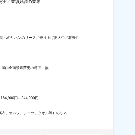
充実／業績好調の業界
病院へのリネンのリース／売り上げ拡大中／将来性
策：屋内全面禁煙変更の範囲：無
00円～244,900円...
衣、オムツ、シーツ、タオル等）のリネ...