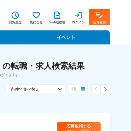
閲覧履歴
気になる
Web履歴書
ログイン
会員登録
イベント
転職イベント・転職セミナー
 の転職・求人検索結果
転職フェア
みができます。
転職セミナー動画
条件で並べ替え
応募依頼する
（エージェントサービス）