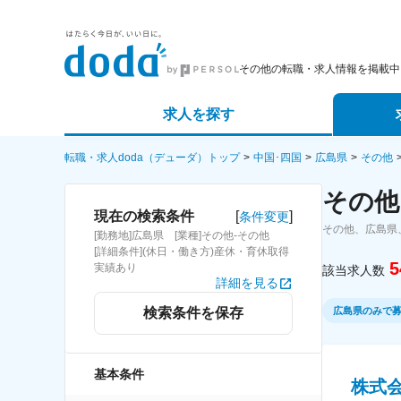
その他の転職・求人情報を掲載中
求人を探す
詳細条件から探す
エージェ
転職・求人doda（デューダ）トップ
中国･四国
広島県
その他
その他
新着求人から探す
スカウト
[
]
現在の検索条件
条件変更
その他、広島県
[勤務地]広島県 [業種]その他-その他
求人特集から探す
パートナ
[詳細条件](休日・働き方)産休・育休取得
5
実績あり
該当求人数
詳細を見る
広島県のみで
検索条件を保存
基本条件
株式