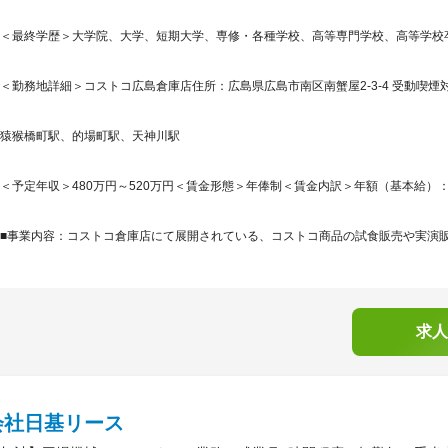
＜最終学歴＞大学院、大学、短期大学、専修・各種学校、高等専門学校、高等学校
＜勤務地詳細＞コストコ広島倉庫店住所：広島県広島市南区南蟹屋2-3-4 受動喫煙対
猿猴橋町駅、的場町駅、天神川駅
＜予定年収＞480万円～520万円＜賃金形態＞年俸制＜賃金内訳＞年額（基本給）：337,5
■事業内容：コストコ倉庫店にて展開されている、コストコ商品の試食販売や実演販売
求人
会社日基リース