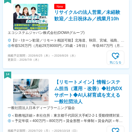
屋市三重：三重県津市京都：京都府京都市大阪：大阪府大阪市神戸：兵
New
庫県神戸市岡山：岡山県岡山市広島：広島県広島市山口：山口県山口市
リサイクルの法人営業／未経験
高松：香川県高松市松山：愛媛県松山市福岡：福岡県福岡市北九州：福
岡県北九州市長崎：長崎県長崎市熊本：熊本県熊本市大分：大分県大分
歓迎／土日祝休み／残業月10h
市鹿児島：鹿児島県鹿児島市■本社東京都港区赤坂8-10-24住友不動産
青山ビル南館＜アクセス＞青山一丁目駅より徒歩5分※受動喫煙対策あ
エコシステムジャパン株式会社(DOWAグループ)
り：敷地内全面禁煙
【U・Iターン歓迎／リモート相談可能】北海道、秋田、宮城、福島、栃
木、埼玉、千葉、東京、愛知、富山、長野、大阪、岡山、山口、福岡、
年収526万円（月給29万8000円／35歳・1年目） 年収467万円（月給
熊本、沖縄のいずれかの営業所にて勤務いただきます。一部自動車通勤
27万5000円／25歳・1年目）
掲載予定期間：
2026/6/25（木）
～
2026/8/26（水）
可能なオフィスもあり！＜★最優先で面接します！注力採用中の勤務地
更新日：
2026/7/9（木）
＞・福島県：双葉郡大熊町・千葉県：袖ケ浦市・埼玉県：本庄市・岡山
気になる
県：岡山市、久米郡美咲町＜その他募集中の拠点＞・秋田県：大館市、
秋田市、鹿角郡小坂町・大阪府：大阪市※受動喫煙対策あり（屋内全面
14
禁煙）＼インタビュー／社内はフレンドリーな方が多く、土日に先輩や
【リモートメイン】情報システ
同期から遊びに誘われても「ぜひ行きたい」と思えるほど雰囲気が良い
です（実際は誘われません）。こうした環境は、入社前の予想以上に自
ム担当（運用・改善）◆社内DX
分にとっての安心材料になりました。（Rさん／2024年9月入社）
サポート◆AI人材育成を支える
一般社団法人
一般社団法人日本ディープラーニング協会
＜勤務地詳細＞本社住所：東京都千代田区大手町2-2-1 受動喫煙対策：
屋内全面禁煙変更の範囲：会社の定める事業所（リモートワーク含む）
＜予定年収＞400万円～800万円＜賃金形態＞年俸制＜賃金内訳＞年額
（基本給）：4,000,000円～8,000,000円＜月額＞285,714円～571,428
掲載予定期間：
2026/7/20（月）
～
2026/10/18（日）
円（14分割）＜昇給有無＞有＜残業手当＞有＜給与補足＞上記はあく