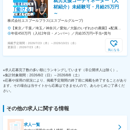
就労支援コーディネーター（人
材紹介）未経験可・月給25万円
～
株式会社エスプールプラス(エスプールグループ)
【東京／千葉／埼玉／神奈川／愛知／大阪のいずれかの農園】※配属
は、通勤時間や希望を考慮して決定します※転勤は当面の間なし★マイ
年収450万円（入社2年目・メンバー）／月給35万円+手当+賞与
カー通勤OK（勤務地により異なる）★U・Iターン歓迎★2026年も新規
掲載予定期間：
2026/7/23（木）
～
2026/10/21（水）
農園続々オープン！＜採用エリア＞■東京都■千葉県■埼玉県■神奈川県■
更新日：
2026/7/23（木）
愛知県■大阪府※受動喫煙対策／分煙：喫煙所あり
気になる
※求人応募完了数の多い順にランキングしています（非公開求人は除く）。
※集計対象期間：2026/8/2（日）～2026/8/8（土）
※応募や採用の状況により、掲載予定期間の終了前に掲載を終了することがあり
ます。その場合は当サイトから応募はできませんので、あらかじめご了承くだ
さい。
その他
の求人に関する情報
求人一覧