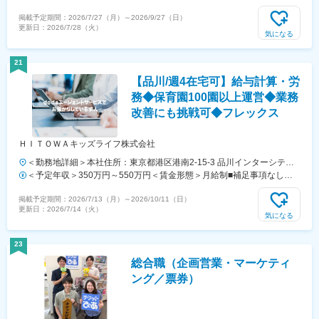
掲載予定期間：
2026/7/27（月）
～
2026/9/27（日）
更新日：
2026/7/28（火）
気になる
21
【品川/週4在宅可】給与計算・労
務◆保育園100園以上運営◆業務
改善にも挑戦可◆フレックス
ＨＩＴＯＷＡキッズライフ株式会社
＜勤務地詳細＞本社住所：東京都港区港南2-15-3 品川インターシティC
棟勤務地最寄駅：JR線／品川駅受動喫煙対策：屋内全面禁煙変更の範
＜予定年収＞350万円～550万円＜賃金形態＞月給制■補足事項なし＜
囲：会社の定める事業所
賃金内訳＞月額（基本給）：220,000円～350,000円＜月給＞220,000
掲載予定期間：
2026/7/13（月）
～
2026/10/11（日）
円～350,000円＜昇給有無＞有＜残業手当＞有＜給与補足＞■賞与実
更新日：
2026/7/14（火）
績：年2回（7月・12月）賃金はあくまでも目安の金額であり、選考を
気になる
通じて上下する可能性があります。月給(月額)は固定手当を含めた表記
です。
23
総合職（企画営業・マーケティ
ング／票券）