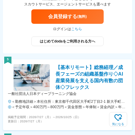
スカウトサービス、エージェントサービスも選べます
会員登録する
(無料)
ログインは
こちら
はじめてdodaをご利用される方へ
5
【基本リモート】総務経理／成
長フェーズの組織基盤作り◇AI
産業発展を支える国内有数の団
体◇フレックス
一般社団法人日本ディープラーニング協会
＜勤務地詳細＞本社住所：東京都千代田区大手町2丁目2-1 新大手町ビ
ル 3F（xLINK内）勤務地最寄駅：各線／大手町駅受動喫煙対策：屋内
＜予定年収＞400万円～800万円＜賃金形態＞年俸制＜賃金内訳＞年額
全面禁煙変更の範囲：会社の定める事業所（リモートワーク含む）
（基本給）：2,949,800円～5,899,600円固定残業手当/月：75,100円～
掲載予定期間：
2026/7/27（月）
～
2026/10/25（日）
150,100円（固定残業時間45時間0分/月）超過した時間外労働の残業手
更新日：
2026/7/27（月）
当は追加支給＜月額＞285,800円～571,500円（14分割）（一律手当を
気になる
含む）＜昇給有無＞有＜残業手当＞有＜給与補足＞上記はあくまで目安
であり、スキル・経験により決定します。賃金はあくまでも目安の金額