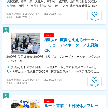
東京都、神奈川県、大阪府、京都府、愛知県、山口県にある各施設※希
望を考慮した上で決定します。★U・Iターン希望も歓迎！【各施設一
月給28万円～50万円＋賞与※上記には、みなし残業代30時間分（5万
覧】■本社（東京都千代田区）■Startup Hub Tokyo 丸の内（東京都千代
6000円～10万円）が含まれます。※みなし残業時間超過分は、別途支
掲載予定期間：
2026/5/25（月）
～
2026/8/23（日）
田区）■東京コンテンツインキュベーションセンター（TCIC）■六郷
給します。
更新日：
2026/7/28（火）
BASE（東京都大田区）■かわさき新産業創造センター（神奈川県川崎
気になる
市）■K-NIC／Kawasaki-NEDO Innovation Center（神奈川県川崎市）
■StartupSide Nagoya（愛知県名古屋市）■StartupSide Osaka（大阪府
15
大阪市）■ZET-BASE KYOTO（京都府京都市）■うべスタートアップ
New
（山口県宇部市）■産業交流スペース Megriba（山口県山口市）
感動の生演奏を支えるオーケス
トラコーディネーター／未経験
OK
株式会社新音楽協会(株式会社ホリプロ・グループ・ホールディングスの
100%子会社)
【転勤なし】東京都目黒区下目黒1-2-5 ホリプロ目黒オフィス※直行直
帰あり（自宅から各現場まで行き、直接自宅へ帰ることもあります）※
＜大卒以上＞月給28万5000円（固定残業代含む）～※固定残業代は、
ミュージカルやコンサートの場合は本番だけでなくリハーサルからオー
時間外労働の有無に関わらず30時間分を、月5万円支給上記を超える時
掲載予定期間：
2026/5/25（月）
～
2026/8/23（日）
ケストラに同行。※主に都内でのお仕事になりますが、地方公演の際に
間外労働分は追加で支給＜短大・専門卒＞月給25万5,000円（固定残業
更新日：
2026/5/30（土）
は国内出張があります。（地方出張は全体の2割ほど）※受動喫煙対
代含む）～※固定残業代は、時間外労働の有無に関わらず30時間分を、
気になる
策：あり
月4万5,000円支給上記を超える時間外労働分は追加で支給＜高卒以上
＞月給24万1,000円（固定残業代含む）～※固定残業代は、時間外労働
18
の有無に関わらず30時間分を、月4万1,000円支給上記を超える時間外
New
労働分は追加で支給
ルート営業／土日祝休／フレッ