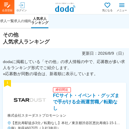
会員登録
ログイン
気になる
メニュー
人気求人
求人一覧
求人の傾向
ランキング
その他
人気求人ランキング
更新日：
2026/8/9（日）
dodaに掲載している「その他」の求人情報の中で、応募数が多い求
人をランキング形式でご紹介します。
※応募数が同数の場合は、新着順に表示しています。
1
締切間近
FCサイト・イベント・グッズま
で手がける企画運営職／転勤な
し
株式会社スターダストプロモーション
【恵比寿駅徒歩3分／転勤なし】本社／東京都渋谷区恵比寿南1-15-1◎
アクセス・東京メトロ日比谷線「恵比寿駅」より徒歩3分・JR「恵比寿
例）年収460万円（入社3年目）