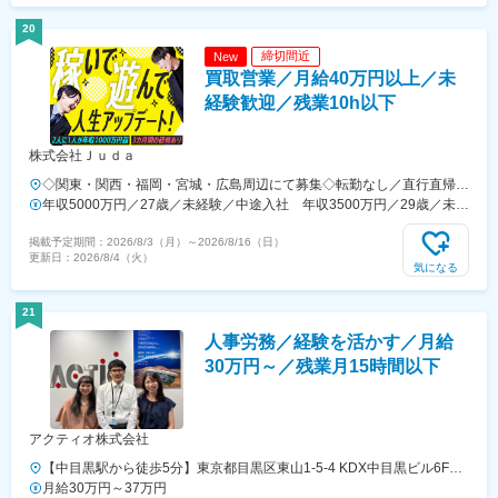
5.0カ月分）賃金はあくまでも目安の金額であり、選考を通じて上下す
る可能性があります。月給(月額)は固定手当を含めた表記です。
20
締切間近
New
買取営業／月給40万円以上／未
経験歓迎／残業10h以下
株式会社Ｊｕｄａ
◇関東・関西・福岡・宮城・広島周辺にて募集◇転勤なし／直行直帰
OK◇関東、広島エリア積極採用中■関東支社東京都中央区新川1-3-3 グ
年収5000万円／27歳／未経験／中途入社 年収3500万円／29歳／未経
リーンオーク茅場町４F└『茅場町駅』徒歩２分、『日本橋駅』徒歩７
験／中途入社
掲載予定期間：
2026/8/3（月）
～
2026/8/16（日）
分■関西支社大阪府大阪市西区京町堀1-3-3 肥後橋パークビル4階└『肥
更新日：
2026/8/4（火）
後橋駅』徒歩3分、『本町駅』徒歩6分■福岡支店福岡県福岡市博多区御
気になる
供所町1-9 博多セントラルビル3F└『祇園駅』 徒歩1分■仙台支社宮城
県仙台市青葉区中央4-10-3└『仙台駅』徒歩２分■広島支社※2026年8月
21
頃にオープン予定広島県広島市中区大手町3丁目1-3 IT大手町ビル└『中
人事労務／経験を活かす／月給
電前駅』徒歩1分【その他勤務地】・関東圏内（東京都、神奈川県、埼
玉県、千葉県、茨城県、栃木県、群馬県）・関西圏内（大阪府、兵庫
30万円～／残業月15時間以下
県、京都府、滋賀県、奈良県）・福岡周辺（福岡県、大分県、熊本県、
佐賀県、山口県）・東北圏内（宮城県、岩手県、秋田県、山形県、福島
県）・広島周辺（広島県、岡山県、島根県、鳥取県）※東京本社／東京
アクティオ株式会社
都大田区多摩川2丁目22-15※面接場所は本社とは別になります
【中目黒駅から徒歩5分】東京都目黒区東山1-5-4 KDX中目黒ビル6F受
動喫煙対策：屋内全面禁煙※当面転勤なし
月給30万円～37万円