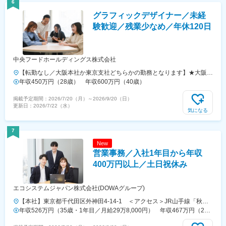
6
であり、選考を通じて上下する可能性があります。月給(月額)は固定手
グラフィックデザイナー／未経
当を含めた表記です。
験歓迎／残業少なめ／年休120日
中央フードホールディングス株式会社
【転勤なし／大阪本社か東京支社どちらかの勤務となります】★大阪本
社大阪府大阪市福島区野田2-14-10★東京支社東京都千代田区丸の内1-
年収450万円（28歳） 年収600万円（40歳）
1-3 日本生命丸の内ガーデンタワーB1※受動喫煙対策：敷地内禁煙
掲載予定期間：
2026/7/20（月）
～
2026/9/20（日）
更新日：
2026/7/22（水）
気になる
7
New
営業事務／入社1年目から年収
400万円以上／土日祝休み
エコシステムジャパン株式会社(DOWAグループ)
【本社】東京都千代田区外神田4-14-1 ＜アクセス＞JR山手線「秋葉
原駅」徒歩4分★当面転勤なし★受動喫煙防止対策：敷地内禁煙（屋内
年収526万円（35歳・1年目／月給29万8,000円） 年収467万円（25
喫煙可能場所あり）※業務課は本社勤務ですが、営業に職種変更した場
歳・1年目／月給27万5,000円）