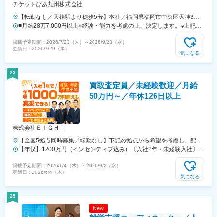
チケットぴあ九州株式会社
【転勤なし／天神駅より徒歩5分】本社／福岡県福岡市中央区天神3丁
目15-24 三天第一ビル5F※転居を伴う転勤はありません。※業務によ
■月給28万7,000円以上※経験・能力を考慮の上、決定します。※上記月
り、九州・沖縄エリアのスタジアムやイベント会場などでの現場対応が
給には固定残業代（38時間分／6万7,000円～）を含みます。※固定残業
掲載予定期間：
2026/7/23（木）
～
2026/9/23（水）
発生する場合があります。＜アクセス＞福岡市地下鉄空港線「天神駅」
時間を超過した場合は、別途残業代を支給します。
更新日：
2026/7/29（水）
中央口より徒歩5分※受動喫煙対策：オフィス内禁煙・分煙
気になる
23
買取査定員／未経験歓迎／月給
50万円～／年休126日以上
株式会社ＥＩＧＨＴ
【全国5拠点同時募集／転勤なし】下記の拠点から希望を考慮し、配属
先を決定します。※福岡支店はオープン間もない支店です！オープニン
【年収】1200万円（インセンティブ込み）〔入社2年・未経験入社〕
グスタッフとして活躍いただけます！【本社】大阪府大阪市淀川区西中
【年収】1000万円（インセンティブ込み）〔入社1年・未経験入社〕
掲載予定期間：
2026/6/4（木）
～
2026/9/2（水）
島5-13-14新大阪GTCビル4階【東京支店】東京都台東区東上野3-8-6シ
更新日：
2026/6/4（木）
ミヤビル3階【宇都宮支店】栃木県宇都宮市宿郷1-12-12エイシンビル7
気になる
階【徳島支店】徳島県徳島市両国本町1-14-2福助ビル第72 3階【福岡支
店】福岡県福岡市博多区博多駅前4-37-2ヴィラージュ博多駅前オフィス
25
4階※受動喫煙対策：屋内禁煙
New