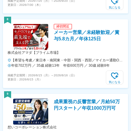
掲載予定期間：
2026/7/20（月）
～
2026/9/20（日）
合は、埼玉県・岡山県や、海外拠点（ニューヨーク、ドイツ など）へ
更新日：
2026/7/30（木）
転勤の可能性あり
気になる
8
締切間近
メーカー営業／未経験歓迎／賞
与5.8カ月／年休125日
株式会社アマダ【プライム市場】
【希望を考慮／東日本・南関東・中部・関西・西部／マイカー通勤OK
＆駐車場完備】■東日本支店岩手県（紫波郡）・秋田県（秋田市）宮城
年収702万円 ／ 35歳 経験13年 年収600万円 ／ 30歳 経験8年
県（富谷市）・福島県（郡山市）山形県（山形市）・茨城県（水戸市、
掲載予定期間：
2026/6/15（月）
～
2026/8/16（日）
つくば市）栃木県（宇都宮市）・群馬県（高崎市、太田市）新潟県（三
更新日：
2026/6/15（月）
条市）・長野県（松本市、長野市）■南関東支店東京都（葛飾区、八王
気になる
子市）・神奈川県（伊勢原市、横浜市）埼玉県（さいたま市、川越
市）・千葉県（千葉市）山梨県（中巨摩郡）■中部支店静岡県（静岡
9
市、沼津市、浜松市）・愛知県（一宮市、豊田市）三重県（四日市
成果重視の反響営業／月給50万
市）・富山県（富山市）石川県（金沢市）■関西支店大阪府（東大阪
市）・京都府（京都市）兵庫県（神戸市、姫路市）・和歌山県（岩出
円スタート／年収1000万円可
市）滋賀県（栗東市）■西部支店岡山県（岡山市）・広島県（広島市、
福山市）島根県（安来市）・山口県（周南市）香川県（高松市）・愛媛
県（松山市）福岡県（北九州市、大野城市）・熊本県（熊本市）大分県
想いコーポレーション株式会社
（大分市）※受動喫煙対策：屋内禁煙（屋外に喫煙スペースあり）