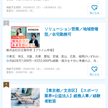
駅」より徒歩5分・東急東横線「代官山駅」より徒歩10分※受動喫煙対
掲載予定期間：
2026/6/15（月）
～
2026/8/16（日）
策：敷地内禁煙
更新日：
2026/6/15（月）
気になる
2
ソリューション営業／地域密着
型／在宅勤務可
株式会社日立製作所【プライム市場】
東京、埼玉、大阪、兵庫、愛知、宮城、富山、広島、福岡のいずれかの
拠点勤務■関東支社東京都台東区東上野2-16-1 上野イーストタワー10階
月給28万7,000円～63万2,000円※経験・能力を十分に考慮の上、当社
■北関東支店埼玉県さいたま市大宮区桜木町一丁目10番地16 シーノ大
規定により優遇します
掲載予定期間：
2026/7/30（木）
～
2026/9/2（水）
宮ノースウィング8階■関西支社大阪府大阪市北区中之島二丁目3番18号
更新日：
2026/7/31（金）
中之島フェスティバルタワー32階■神戸支店兵庫県神戸市中央区雲井通
気になる
七丁目1番1号 ミント神戸14階■中部支社愛知県名古屋市中村区名駅一
丁目1番4号 JRセントラルタワーズオフィス21階■東北支社宮城県仙台
3
市青葉区一番町四丁目1番25号 JRE東二番丁スクエア■北陸支社富山
【東京都／文京区】【スポーツ
県富山市牛島町18番7号 アーバンプレイスビル12階■中国支社広島県広
島市中区袋町5番25号 広島袋町ビル■九州支社福岡市中央区天神一丁目
業界×公益法人】総務人事／経験
11番1号 ONE FUKUOKA BLDG15階※受動喫煙対策あり（屋内全面禁
者歓迎
煙）