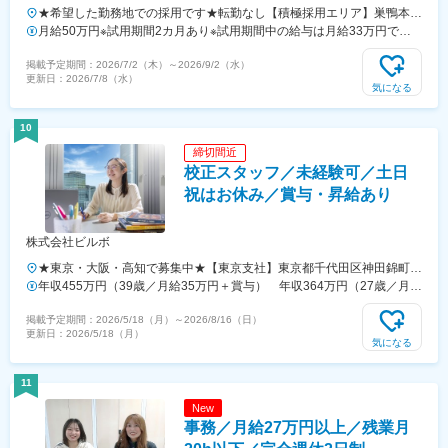
★希望した勤務地での採用です★転勤なし【積極採用エリア】巣鴨本部
（本社）立川支部愛知支部大阪支部広島支部岡山支部栃木支部静岡支部
月給50万円※試用期間2カ月あり※試用期間中の給与は月給33万円で
【その他採用エリア】北海道、青森、秋田、岩手、宮城、山形、福島、
す。※いずれも固定残業代（月40時間分・7万5,000 円）を含み、超過
掲載予定期間：
2026/7/2（木）
～
2026/9/2（水）
茨城、群馬、埼玉、千葉、神奈川、新潟、富山、石川、福井、岐阜、長
分は別途支給します。【キャリアごとの月給イメージ】・月給50万円
更新日：
2026/7/8（水）
野、山梨、三重、滋賀、京都、兵庫、奈良、和歌山、鳥取、島根、山
～：一般社員・月給80万円～：マネージャー候補3カ月間の売上成績に
気になる
口、徳島、香川、愛媛、高知、福岡、佐賀、長崎、熊本、大分、宮崎、
応じて、その後3カ月間の給与にインセンティブが上乗せされる仕組み
鹿児島、沖縄※勤務地の詳細は当社ホームページをご参照ください。
です。（例1～3月の成績が、4～6月の給与に加算）中には、月30万円
10
のインセンティブを手にする社員もいます。反響営業とはいえ、当社で
締切間近
は、成果に見合う待遇を明確に用意しています。
校正スタッフ／未経験可／土日
祝はお休み／賞与・昇給あり
株式会社ビルボ
★東京・大阪・高知で募集中★【東京支社】東京都千代田区神田錦町2-
2-1 KANDA SQUARE 19F・「小川町駅」より徒歩3分・「新御茶ノ
年収455万円（39歳／月給35万円＋賞与） 年収364万円（27歳／月給
水駅」より徒歩4分・「淡路町駅」より徒歩6分・「神保町駅」より徒
28万円＋賞与）
掲載予定期間：
2026/5/18（月）
～
2026/8/16（日）
歩6分・「大手町駅」より徒歩8分・「竹橋駅」より徒歩7分・「神田
更新日：
2026/5/18（月）
駅」「御茶ノ水駅」より徒歩10分【大阪支社】大阪府大阪市北区梅田
気になる
3-2-2 JPタワー17F・「大阪駅」直結※JR大阪駅、地下鉄西梅田駅な
ど 梅田周辺の主要ターミナル7駅と地下で接続【高知本社】高知県高
11
知市薊野北町2-12-13・「薊野駅」より徒歩10分※受動喫煙対策：あり
New
事務／月給27万円以上／残業月