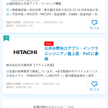
公益財団法人日本アンチ・ドーピング機構
＜勤務地詳細＞本社住所：東京都文京区小石川1-12-14 日本生命小石川
ビル4階勤務地最寄駅：都営地下鉄三田線／春日駅受動喫煙対策：屋内
＜予定年収＞450万円～590万円＜賃金形態＞月給制＜賃金内訳＞月額
喫煙可能場所あり変更の範囲：会社の定める事業所（リモートワーク含
（基本給）：270,000円～350,000円＜月給＞270,000円～350,000円＜
掲載予定期間：
2026/7/27（月）
～
2026/10/25（日）
む）
昇給有無＞有＜残業手当＞有＜給与補足＞※予定年収には残業代（20時
更新日：
2026/7/27（月）
間／月）および賞与（3か月分）込み■昇給：年1回（4月）■賞与支給：
気になる
年2回（6月、12月）直近の支給実績：月額給与の3か月分※事業年度が
4月から翌3月のため、中途採用の場合、在籍期間に応じて賞与の減額
4
あり賃金はあくまでも目安の金額であり、選考を通じて上下する可能性
New
があります。月給(月額)は固定手当を含めた表記です。
公共分野向けアプリ・インフラ
エンジニア／超上流・PoCに参
画
株式会社日立製作所【プライム市場】
全国の各事業所で募集しています。※在宅勤務やサテライトオフィス勤
務を併用しながらの勤務が可能です。＜北海道・東北＞・北海道、宮城
主任クラス：年収830万円～1,080万円（＋賞与業績反映分＋諸手
＜関東＞・東京、神奈川、埼玉、千葉、茨城＜東海＞愛知＜関西＞大
当） 課長クラス：年収1,150万円～1,500万円（＋賞与業績反映分＋
掲載予定期間：
2026/7/6（月）
～
2026/10/4（日）
阪、兵庫＜中国・四国・九州＞広島、岡山、福岡または各拠点周辺のお
諸手当）
更新日：
2026/7/8（水）
客さま先※受動喫煙対策あり（屋内全面禁煙）
気になる
転職活動のスタートはここから