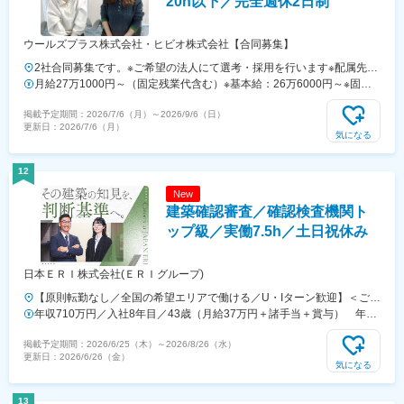
20h以下／完全週休2日制
ウールズプラス株式会社・ヒビオ株式会社【合同募集】
2社合同募集です。※ご希望の法人にて選考・採用を行います※配属先に
ついては、入社された法人内でご希望を考慮の上決定します大阪府大阪
月給27万1000円～（固定残業代含む）※基本給：26万6000円～※固定
市北区西天満2-10-2 幸田ビル5階※ウールズプラス株式会社、ヒビオ株
残業代は、時間外労働の有無に関わらず月2.45時間分を、一律5000円
掲載予定期間：
2026/7/6（月）
～
2026/9/6（日）
式会社ともに上記住所での勤務となります※オフィス内禁煙＜各社共通
支給※上記を超える時間外労働分は追加で支給＜各社共通＞
更新日：
2026/7/6（月）
＞
気になる
12
New
建築確認審査／確認検査機関ト
ップ級／実働7.5h／土日祝休み
日本ＥＲＩ株式会社(ＥＲＩグループ)
【原則転勤なし／全国の希望エリアで働ける／U・Iターン歓迎】＜ご希
望をもとに下記いずれかの支店へと配属いたします＞■配属支店札幌：
年収710万円／入社8年目／43歳（月給37万円＋諸手当＋賞与） 年収
北海道札幌市盛岡：岩手県盛岡市仙台：宮城県仙台市つくば：茨城県つ
590万円／入社5年目／31歳（月給30万円＋諸手当＋賞与）
掲載予定期間：
2026/6/25（木）
～
2026/8/26（水）
くば市宇都宮：栃木県宇都宮市高崎：群馬県高崎市さいたま：埼玉県さ
更新日：
2026/6/26（金）
いたま市東京：東京都千代田区立川：東京都立川市千葉：千葉県千葉市
気になる
横浜：神奈川県横浜市新潟：新潟県新潟市長野：長野県長野市松本：長
野県松本市金沢：石川県金沢市静岡：静岡県静岡市名古屋：愛知県名古
13