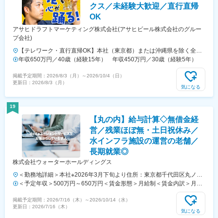
クス／未経験大歓迎／直行直帰
OK
アサヒドラフトマーケティング株式会社(アサヒビール株式会社のグルー
プ会社)
【テレワーク・直行直帰OK】本社（東京都）または沖縄県を除く全国
46都道府県の事業所★本社にて3カ月間の研修後に、配属先の事業所を
年収650万円／40歳（経験15年） 年収450万円／30歳（経験5年）
決定します★全国転勤の可能性があります★関東圏・関西圏は積極採用
掲載予定期間：
2026/8/3（月）
～
2026/10/4（日）
中です！■北海道札幌市、函館市、旭川市、釧路市■東北エリア青森
更新日：
2026/8/3（月）
市、盛岡市、秋田市、山形市、仙台市、郡山市■関東エリア宇都宮市、
気になる
高崎市、水戸市、さいたま市、川越市、大田区、立川市横浜市、厚木
市、千葉市、鎌ケ谷市、甲府市■中部エリア静岡市、新潟市、長野市、
19
岐阜市、高山市、名古屋市、岡崎市、富山市、金沢市、福井市、津市■
【丸の内】給与計算◇無借金経
近畿エリア大阪市、吹田市、堺市、奈良市、和歌山市、西宮市、神戸
市、姫路市、京都市■中国エリア広島市、福山市、岡山市、松江市、周
営／残業ほぼ無・土日祝休み／
南市■四国エリア高松市、徳島市、松山市、高知市■九州エリア福岡
水インフラ施設の運営の老舗／
市、北九州市、佐賀市、長崎市、熊本市、大分市、宮崎市、鹿児島市※
長期就業◎
受動喫煙対策：就業時間内禁煙
株式会社ウォーターホールディングス
＜勤務地詳細＞本社※2026年3月下旬より住所：東京都千代田区丸ノ内
1－9－1 グラントウキョウノースタワー４０F受動喫煙対策：屋内全面
＜予定年収＞500万円～650万円＜賃金形態＞月給制＜賃金内訳＞月額
禁煙変更の範囲：無
（基本給）：294,000円～382,000円＜月給＞294,000円～382,000円＜
掲載予定期間：
2026/7/16（木）
～
2026/10/14（水）
昇給有無＞有＜残業手当＞有＜給与補足＞※経験・スキルに応じて年収
更新日：
2026/7/16（木）
を決定。残業代別途支給■昇給／年1回 ■賞与／年2回（前年度実績計
気になる