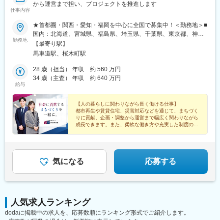
から運営まで担い、プロジェクトを推進します
す。
仕事内容
・その後、将来的には事業責任者としてご活躍いただく想定で
す。
★首都圏・関西・愛知・福岡を中心に全国で募集中！＜勤務地＞■
・駐在先はシンガポール、マレーシア、ベトナムのいずれかを想
国内：北海道、宮城県、福島県、埼玉県、千葉県、東京都、神奈
定しています（面接時に適性・希望を踏まえて決定）
勤務地
川県、新潟県、愛知県、京都府、大阪府、兵庫県、広島県、福岡
【最寄り駅】
■働く魅力
県、沖縄県■海外事務所：シドニー 他※総合職採用のため、全国転
馬車道駅、桜木町駅
・東南アジア（シンガポール・香港・台湾・ベトナム・マレーシ
勤の可能性がございます＜本社＞神奈川県横浜市中区本町6-50-1
ア等）で100店舗以上を展開し、今後も出店により事業拡大を予
横浜アイランドタワーみなとみらい線「馬車道駅」1b出口直結
28 歳（担当） 年収 約 560 万円
定。
JR「桜木町駅」徒歩4分横浜市営地下鉄「桜木町駅」徒歩5分
34 歳（主査） 年収 約 640 万円
北米（ニューヨーク・トロント）では高単価・高収益モデルも強
給与
化中で、多国籍・多様な環境でキャリア形成が可能です。
・残業月10～20時間程度、土日祝休みと働きやすい環境。
【人の暮らしに関わりながら長く働ける仕事】
■事業魅力
都市再生や賃貸住宅、災害対応などを通じて、まちづく
りに貢献。企画・調整から運営まで幅広く関わりながら
・明確な成長ビジョン（2029年6月期までに連結売上収益355億
成長できます。また、柔軟な働き方や充実した制度のも
円・営業利益34億円・ROE10％以上・EPS年率8％成長を目標）
と、安心して長くキャリアを築ける環境です。
・DX×データドリブンオペレーションにより「いつものスタイ
ル」の蓄積・継承、サービス品質の均質化・満足度向上に注力
・人材投資の強化。国内外で研修拠点を増設し、スタイリストが
気になる
応募する
安心して成長できる環境を整備
変更の範囲：本社にて研修した後、海外拠点にて就業いただく予
定です。※上記参照
人気求人ランキング
dodaに掲載中の求人を、応募数順にランキング形式でご紹介します。