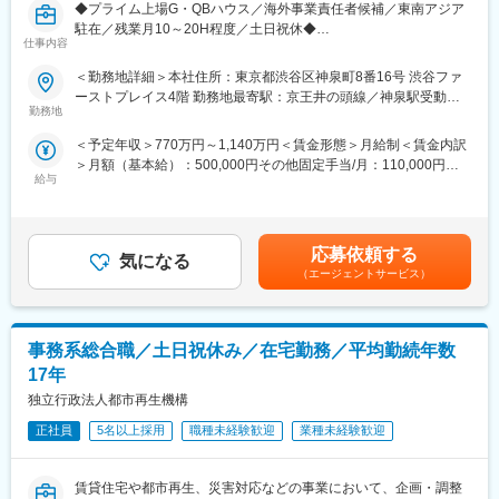
◆プライム上場G・QBハウス／海外事業責任者候補／東南アジア
駐在／残業月10～20H程度／土日祝休◆
仕事内容
■業務詳細
・海外子会社のマネジメント全般
＜勤務地詳細＞本社住所：東京都渋谷区神泉町8番16号 渋谷ファ
- 担当エリアの事業計画立案・収益管理（売上・利益等のKPI管
ーストプレイス4階 勤務地最寄駅：京王井の頭線／神泉駅受動喫
理）
勤務地
煙対策：敷地内喫煙可能場所あり変更の範囲：会社の定める事業
- 日本本社や各国拠点責任者との連携・レポーティング
所
＜予定年収＞770万円～1,140万円＜賃金形態＞月給制＜賃金内訳
- 本部の部門長・エリアマネージャーを通じた店舗運営・サービス
＞月額（基本給）：500,000円その他固定手当/月：110,000円～
品質のマネジメント
給与
420,000円＜月給＞610,000円～920,000円＜昇給有無＞有＜残業
・店舗・現場とのコミュニケーション
手当＞無＜給与補足＞賞与：年1回※業績に基づく賞与の支給あり
- 担当国の店舗を巡回し、店長・スタイリストと直接コミュニケー
（2025年6月期実績：40万～）賃金はあくまでも目安の金額であ
ションを図りながら、現場の課題把握・改善指示を行います
り、選考を通じて上下する可能性があります。月給(月額)は固定手
- 収益、店舗オペレーションの管理他、定例ミーティングの実施
応募依頼する
気になる
当を含めた表記です。
※ミーティングは部門長、マネージャーが中心
（エージェントサービス）
※現地でのコミュニケーションは英語が必須
・計数管理業務（実績把握・分析、予算策定・見通し管理、改善
施策立案）
事務系総合職／土日祝休み／在宅勤務／平均勤続年数
・出店計画、店舗開発に伴う現地パートナー（デベロッパー・商
業施設等）との調整・交渉
17年
・スタイリストの採用／体制の指揮・管理（現地人事・マネージ
独立行政法人都市再生機構
ャーと連携した採用計画、人員配置・定着施策など）
正社員
5名以上採用
職種未経験歓迎
業種未経験歓迎
■入社後の流れ
・まず日本本社（海外事業室等）で同社ビジネス・オペレーショ
賃貸住宅や都市再生、災害対応などの事業において、企画・調整
ンを理解いただき、数年の研修を経て海外拠点に駐在いただきま