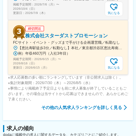
掲載予定期間：
2026/7/6（月）
〜
2026/10/4（日）
気になる
更新日：
2026/7/9（木）
締切間近
株式会社スターダストプロモーション
FCサイト・イベント・グッズまで手がける企画運営職／転勤なし
【恵比寿駅徒歩3分／転勤なし】本社／東京都渋谷区恵比寿南1-15-1◎アクセス・東京メトロ日比谷線「恵比寿駅」より徒歩3分・JR「恵比寿駅」より徒歩5分・東急東横線「代官山駅」より徒歩10分※受動喫煙対策：敷地内禁煙
例）年収460万円（入社3年目）
掲載予定期間：
2026/6/15（月）
〜
2026/8/16（日）
気になる
更新日：
2026/6/15（月）
※求人応募数の多い順にランキングしています（非公開求人は除く）。
※集計対象期間：2026/7/30（木）～2026/8/5（水）
※事情により掲載終了予定日よりも前に求人募集が終了していることもご
ざいます。その場合は当サイトから応募はできませんので、あらかじめご
了承ください。
その他
の人気求人ランキングを詳しく見る
求人の傾向
dodaに掲載中の求人に関するデータを、カテゴリごとにご紹介します。