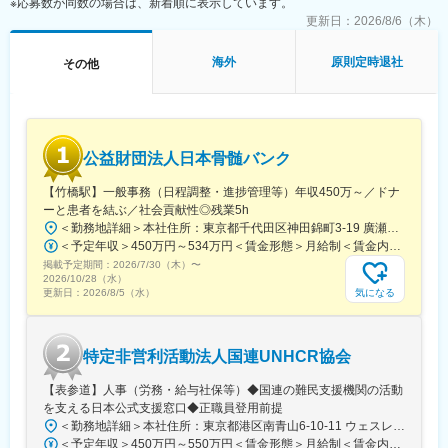
※応募数が同数の場合は、新着順に表示しています。
更新日：
2026/8/6（木）
海外
原則定時退社
その他
公益財団法人日本骨髄バンク
【竹橋駅】一般事務（日程調整・進捗管理等）年収450万～／ドナ
ーと患者を結ぶ／社会貢献性◎残業5h
＜勤務地詳細＞本社住所：東京都千代田区神田錦町3-19 廣瀬第2ビル7F勤務地最寄駅：東京メトロ東西線／竹橋駅受動喫煙対策：屋内全面禁煙変更の範囲：会社の定める事業所
＜予定年収＞450万円～534万円＜賃金形態＞月給制＜賃金内訳＞月額（基本給）：225,600円～268,300円その他固定手当/月：45,120円～53,660円＜月給＞270,720円～321,960円＜昇給有無＞有＜残業手当＞有＜給与補足＞■賞与実績:年2回(2025年度実績4.6カ月分)■諸手当：通勤手当（会社規定に基づき支給）、残業手当（残業時間に応じて別途支給）賃金はあくまでも目安の金額であり、選考を通じて上下する可能性があります。月給(月額)は固定手当を含めた表記です。
掲載予定期間：
2026/7/30（木）
〜
2026/10/28（水）
気になる
更新日：
2026/8/5（水）
特定非営利活動法人国連UNHCR協会
【表参道】人事（労務・給与社保等）◆国連の難民支援機関の活動
を支える日本公式支援窓口◆正職員登用前提
＜勤務地詳細＞本社住所：東京都港区南青山6-10-11 ウェスレーセンター3F勤務地最寄駅：地下鉄各線／表参道駅受動喫煙対策：屋内全面禁煙変更の範囲：会社の定める事業所（リモートワーク含む）
＜予定年収＞450万円～550万円＜賃金形態＞月給制＜賃金内訳＞月額（基本給）：340,000円～420,000円＜月給＞340,000円～420,000円＜昇給有無＞有＜残業手当＞有＜給与補足＞※能力・経験によって決定します。■賞与あり（業績評価に応じて支給）賃金はあくまでも目安の金額であり、選考を通じて上下する可能性があります。月給(月額)は固定手当を含めた表記です。