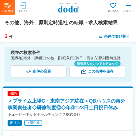
会員登録
ログイン
気になる
メニュー
その他、海外、原則定時退社
の転職・求人検索結果
2
条件で並び替え
件
現在の検索条件
[勤務地]海外 [業種]その他 [詳細条件](休日・働き方)原則定時退社
新着求人をいつでもチェック
条件の変更
この条件を保存
NEW
＜プライム上場G・東南アジア駐在＞QBハウスの海外
事業責任者◇研修制度◎◇年休123日土日祝日休み
キュービーネットホールディングス株式会社
正社員
上場企業