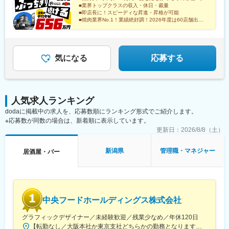
駅、南郷１８丁目駅、新前橋駅、甲府駅、山形駅、津駅、新高岡
駅、志布志駅、田尾寺駅、調布駅、雀宮駅、下永谷駅、井の頭公
■業界トップクラスの収入・休日・裁量
策あり※車通勤OK＜point＞★勤務時間帯や転居を伴う異動の有無
駅、綾羅木駅、伏石駅、新宮中央駅、久留米高校前駅、五香駅、
園駅、下飯田駅、平塚駅、新居浜駅、南浦和駅、吉原本町駅、鴨
■即店長に！スピーディな昇進・昇格が可能
を選べるリージョナル制度も稼働中★家族手当（配偶者月1万円／
粟島駅、鶴崎駅、辻堂駅、土浦駅、牛久駅、本厚木駅、藤沢駅、
■焼肉業界No.1！業績絶好調！2026年度は60店舗出店
宮駅、比良駅(愛知県)、初富駅、螢田駅、朝霞台駅、赤坂駅(東京
子ども1人あたり5000円）★単身赴任手当（月8万2000円＋月1回
計画
左石駅、新鳥栖駅、小山駅、名鉄岐阜駅、東松阪駅、大神宮下
都)、六浦駅、千葉寺駅、中百舌鳥駅、港南中央駅、笠寺駅、竹ノ
■年休118日／毎年2回7連休（14連休可）
の帰省交通費全額支給）★社員寮あり。自己負担は月5000円＋水
駅、桂川駅(京都府)、蒲生駅、清輝橋駅、六地蔵駅(京阪線)、中書
塚駅、岩国駅、京急川崎駅、堅田駅、長浜駅、浅草駅(ＴＸ)、原木
道・光熱費のみ！★賞与年2回（平均4カ月分）※過去支給実績
島駅、今宿駅、茂林寺前駅、熊西駅、北久里浜駅、美濃青柳駅、
中山駅、国分寺駅、石津北駅、五反野駅、江戸橋駅、泉福寺駅、
100％
岡本駅(栃木県)、井尻駅、針中野駅、酒殿駅、高崎問屋町駅、佐賀
気になる
応募する
船橋競馬場駅、新越谷駅、桃山南口駅、新大津駅、駒川中野駅、
駅、鯖江駅、米沢駅、森本駅、朝霧駅、瓢箪山駅(大阪府)、南栄
八景島駅、八景水谷駅、和泉多摩川駅、ときわ台駅(東京都)、屋島
駅、中川駅(神奈川県)、藤が丘駅(愛知県)、大日駅、北大宮駅、川
駅、鶴見緑地駅、海老名駅(相鉄・小田急)、乃木坂駅、青葉通一番
口元郷駅、羽前千歳駅、新ノ口駅、京口駅、西那須野駅、八代
町駅、駅前大通駅、水天宮前駅、川越駅、宇宿駅、和歌山駅、太
駅、岩槻駅、東酒田駅、金沢駅、日宇駅、海の公園柴口駅、亀井
子堂駅、二軒茶屋駅(鹿児島県)、西新井大師西駅、布田駅、新鎌ケ
人気求人ランキング
駅、古見駅(愛知県)、狛江駅、古河駅、名張駅、南福島駅、多治見
谷駅、溜池山王駅、川崎駅、田原町駅(東京都)、下総中山駅、石津
dodaに掲載中の求人を、応募数順にランキング形式でご紹介します。
駅、武蔵境駅、郡山富田駅、上北台駅、宮崎台駅、上大岡駅、北
駅(大阪府)、新正駅、六地蔵駅(京都市営)、海の公園南口駅、琴電
※応募数が同数の場合は、新着順に表示しています。
戸田駅、水沢駅、東武動物公園駅、草加駅、蛇田駅、尾張星の宮
屋島駅、勾当台公園駅、豊橋駅、茅場町駅、川越市駅、脇田駅、
駅、新座駅、恩田駅、球場前駅(岡山県)、上板橋駅、石岡駅、須賀
更新日：
2026/8/8（土）
赤坂見附駅、浅草駅
川駅、江戸川台駅、愛宕駅(千葉県)、豊四季駅、三郷中央駅、古高
松駅、蕨駅、塚田駅、八尾駅、横堤駅、本庄駅、海老名駅(相模
新潟県
管理職・マネジャー
居酒屋・バー
線)、六本木駅、広瀬通駅、小池駅、駅前駅、南越谷駅、人形町
駅、本川越駅、多摩境駅、川口駅、八乙女駅、ジヤトコ前駅、安
城駅、高塚駅、京成幕張駅、一ツ木駅、西岐阜駅、東千葉駅、花
小金井駅、南久留米駅、荒井駅(宮城県)、安芸長束駅、春日井駅
(中央本線)、千代県庁口駅、豊春駅、太田駅(群馬県)、新下関駅、
中央フードホールディングス株式会社
足利駅、栂・美木多駅、笹貫駅、本郷台駅、小松駅、宮崎駅、大
門駅(愛知県)、小手指駅、赤塚駅、平田町駅、春日川駅、田中口
グラフィックデザイナー／未経験歓迎／残業少なめ／年休120日
駅、三ツ境駅、東海学園前駅、西若松駅、五井駅、阿漕駅、高横
【転勤なし／大阪本社か東京支社どちらかの勤務となります】★大阪本社大阪府大阪市福島区野田2-14-10★東京支社東京都千代田区丸の内1-1-3 日本生命丸の内ガーデンタワーB1※受動喫煙対策：敷地内禁煙