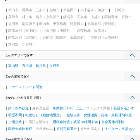
新潟市
長岡市
三条市
柏崎市
新発田市
小千谷市
加茂市
十日町市
見附市
村上市
燕市
糸魚川市
妙高市
五泉市
上越市
阿賀野市
佐渡市
魚沼市
南魚沼市
胎内市
東蒲原郡（阿賀町）
北蒲原郡（聖籠町）
南蒲原郡（田上町）
中魚沼郡（津南町）
西蒲原郡（弥彦村）
南魚沼郡（湯沢町）
岩船郡（関川村、粟島浦村）
三島郡（出雲崎町）
刈羽郡（刈羽村）
ほかのエリアで探す
富山県
石川県
福井県
長野県
ほかの業種で探す
ファーストフード関連
ほかのこだわり条件で探す
第二新卒歓迎
外資系企業
年間休日120日以上
フレックス勤務
英語を活かす
学歴不問
転勤なし（勤務地限定）
服装自由
女性活躍
社宅・家賃補助制度
上場企業
中国語を活かす
退職金制度
残業20時間未満
完全週休2日制
職種未経験歓迎
土日祝休み
原則定時退社
海外出張あり
U・Iターン支援あり
ほかの固定給で探す