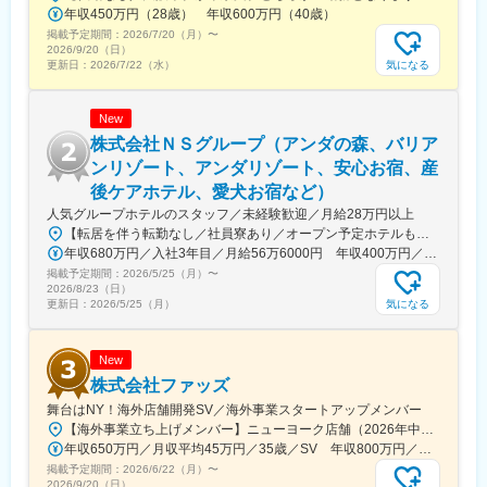
須賀駅、大元駅、静岡駅、霞ケ浦駅、矢部駅、牛久保駅、八幡駅
年収450万円（28歳） 年収600万円（40歳）
(静岡県)、柏の葉キャンパス駅、泉中央駅、卸町駅(宮城県)、愛甲
掲載予定期間：
2026/7/20（月）
〜
石田駅、つくば駅、古庄駅、三河安城駅、谷塚駅、足利市駅、富
2026/9/20（日）
沢駅、朝倉駅(愛知県)、大磯駅、佐伯区役所前駅、湘南深沢駅、播
気になる
更新日：
2026/7/22（水）
磨高岡駅、君津駅、備前三門駅、足羽山公園口駅、西川田駅、宮
山駅、宮原駅、若林駅(愛知県)、宇宿一丁目駅、柚須駅、弥生駅、
New
網干駅、衣笠駅、ひろせ野鳥の森駅、富士宮駅、野里駅、橋本駅
(福岡県)、金蔵寺駅、大師前駅、幸手駅、福工大前駅、幸駅、博多
株式会社ＮＳグループ（アンダの森、バリア
南駅、尾張一宮駅、深谷駅、新瀬戸駅、日永駅、香川駅、志布志
ンリゾート、アンダリゾート、安心お宿、産
駅、田尾寺駅、調布駅、雀宮駅、昭島駅、下永谷駅、井の頭公園
後ケアホテル、愛犬お宿など）
駅、下飯田駅、平塚駅、新居浜駅、南浦和駅、吉原本町駅、鴨宮
人気グループホテルのスタッフ／未経験歓迎／月給28万円以上
駅、比良駅(愛知県)、初富駅、螢田駅、朝霞台駅、赤坂駅(東京
【転居を伴う転勤なし／社員寮あり／オープン予定ホテルも】東京23区、神奈川（横浜・川崎・逗子）、千葉、静岡（伊東・伊豆）、名古屋、大阪、京都、山形、石川※希望を考慮します※U・Iターン歓迎※マイカー通勤OK【TVで話題のホテルを多数展開】■バリ風都市型ホテル「バリアン」■進化型豪華カプセルホテル「安心お宿」■バリ風温泉リゾートホテル「アンダリゾート伊豆高原」「風の薫」■わんちゃんと泊まれるリゾートホテル「ウブドの森」「愛犬お宿」■複合都市型リゾートホテル「バリタワー大阪天王寺」■産後ケアホテル「マームガーデン葉山」■ファミリー向け温泉リゾートホテル「アンダものがたり」■オールインクルーシブホテル「アンダの森」等★新オープンも続々！2026年7月 石川加賀・「アンダの森」オープン予定※2026年4月～の現地研修前はご希望のホテルで研修（給与に変動なし）★社員寮（伊豆・山形）あり！※条件有※水道光熱費込・家具家電付＼移住前後の応募も大歓迎！／最大100万円の補助もあり、新生活をサポートします！◎受動喫煙対策あり（禁煙）
都)、六浦駅、千葉寺駅、中百舌鳥駅、港南中央駅、笠寺駅、竹ノ
年収680万円／入社3年目／月給56万6000円 年収400万円／入社2年目(未経験)／月給33万円
塚駅、岩国駅、京急川崎駅、堅田駅、長浜駅、浅草駅(ＴＸ)、原木
掲載予定期間：
2026/5/25（月）
〜
中山駅、柴崎駅、石津北駅、五反野駅、江戸橋駅、泉福寺駅、船
2026/8/23（日）
橋競馬場駅、新越谷駅、桃山南口駅、新大津駅、駒川中野駅、八
気になる
更新日：
2026/5/25（月）
景島駅、八景水谷駅、和泉多摩川駅、ときわ台駅(東京都)、屋島
駅、鶴見緑地駅、海老名駅(相鉄・小田急)、乃木坂駅、青葉通一番
町駅、駅前大通駅、水天宮前駅、川越駅、宇宿駅、和歌山駅、太
New
子堂駅、二軒茶屋駅(鹿児島県)、西新井大師西駅、布田駅、新鎌ケ
株式会社ファッズ
谷駅、溜池山王駅、川崎駅、田原町駅(東京都)、下総中山駅、石津
舞台はNY！海外店舗開発SV／海外事業スタートアップメンバー
駅(大阪府)、新正駅、六地蔵駅(京都市営)、海の公園南口駅、琴電
【海外事業立ち上げメンバー】ニューヨーク店舗（2026年中にブルックリン周辺にOPEN予定）入社後は以下の店舗にて研修を実施します＜研修予定店舗＞新時代 名駅柳橋店／愛知県名古屋市中村区名駅4-13-15※研修終了後は、タイミングにあわせて渡米予定※状況に応じて、他店舗勤務や新規店舗立ち上げを挟む可能性もあります
屋島駅、勾当台公園駅、豊橋駅、茅場町駅、川越市駅、脇田駅、
年収650万円／月収平均45万円／35歳／SV 年収800万円／月収平均60万円／38歳／部長
赤坂見附駅、浅草駅
掲載予定期間：
2026/6/22（月）
〜
2026/9/20（日）