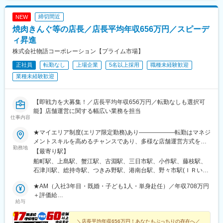
大宮駅、川口元郷駅、羽前千歳駅、新ノ口駅、京口駅、西那須野
駅、八代駅、岩槻駅、東酒田駅、金沢駅、日宇駅、海の公園柴口
締切間近
NEW
駅、亀井駅、古見駅(愛知県)、狛江駅、古河駅、名張駅、南福島
焼肉きんぐ等の店長／店長平均年収656万円／スピーデ
駅、多治見駅、武蔵境駅、郡山富田駅、上北台駅、宮崎台駅、上
大岡駅、北戸田駅、水沢駅、東武動物公園駅、草加駅、蛇田駅、
ィ昇進
尾張星の宮駅、新座駅、恩田駅、球場前駅(岡山県)、上板橋駅、石
株式会社物語コーポレーション【プライム市場】
岡駅、須賀川駅、江戸川台駅、愛宕駅(千葉県)、豊四季駅、三郷中
正社員
転勤なし
上場企業
5名以上採用
職種未経験歓迎
央駅、古高松駅、蕨駅、塚田駅、八尾駅、横堤駅、本庄駅、海老
名駅(相模線)、六本木駅、広瀬通駅、小池駅、駅前駅、南越谷駅、
業種未経験歓迎
人形町駅、本川越駅、多摩境駅、川口駅、八乙女駅、ジヤトコ前
駅、安城駅、高塚駅、京成幕張駅、一ツ木駅、西岐阜駅、東千葉
駅、花小金井駅、南久留米駅、荒井駅(宮城県)、安芸長束駅、春日
【即戦力を大募集！／店長平均年収656万円／転勤なしも選択可
井駅(中央本線)、千代県庁口駅、豊春駅、太田駅(群馬県)、新下関
能】店舗運営に関する幅広い業務を担当
仕事内容
駅、足利駅、栂・美木多駅、笹貫駅、本郷台駅、小松駅、宮崎
駅、大門駅(愛知県)、小手指駅、赤塚駅、平田町駅、春日川駅、田
★マイエリア制度(エリア限定勤務)あり――――――転勤はマネジ
中口駅、三ツ境駅、東海学園前駅、西若松駅、五井駅、阿漕駅、
メントスキルを高めるチャンスであり、多様な店舗運営方式を学
高横須賀駅、大元駅、静岡駅、霞ケ浦駅、矢部駅、牛久保駅、八
勤務地
べる機会ではありますが、ライフステージにあわせた働き方がで
【最寄り駅】
幡駅(静岡県)、柏の葉キャンパス駅、泉中央駅、卸町駅(宮城県)、
きるように転勤範囲が全国ではなく、希望エリア内になるマイエ
船町駅、上島駅、蟹江駅、古淵駅、三日市駅、小作駅、藤枝駅、
愛甲石田駅、つくば駅、古庄駅、三河安城駅、谷塚駅、足利市
リア制度も導入しています！期間制限も設けず、1年後に利用解除
石津川駅、総持寺駅、つきみ野駅、港南台駅、野々市駅(ＩＲいし
駅、富沢駅、朝倉駅(愛知県)、大磯駅、佐伯区役所前駅、湘南深沢
も可能です（待遇や昇給条件で通常社員と差異はありません。対
かわ鉄道線)、岩代清水駅、茂原駅、名取駅、今池駅(福岡県)、三
駅、播磨高岡駅、君津駅、備前三門駅、足羽山公園口駅、西川田
象は既婚者と介護者）＜全国＞北海道、岩手、宮城、山形、福
★AM（入社3年目・既婚・子ども1人・単身赴任）／年収708万円
咲駅、東武宇都宮駅、都府楼南駅、梅島駅、上福岡駅、高座渋谷
駅、宮山駅、宮原駅、若林駅(愛知県)、宇宿一丁目駅、柚須駅、弥
島、栃木、群馬、茨城、埼玉、神奈川、千葉、東京、山梨、静
＋評価給
駅、鷹の台駅、会津若松駅、西熊本駅、中野栄駅、薬師堂駅(宮城
生駅、網干駅、衣笠駅、ひろせ野鳥の森駅、富士宮駅、野里駅、
給与
岡、愛知、岐阜、三重、長野、石川、富山、福井、京都、大阪、
★店長（入社2年目・既婚・子ども2人・単身赴任）／年収642万
県)、佐野市駅、川中島駅、仙川駅、沼津駅、北長野駅、都賀駅、
橋本駅(福岡県)、金蔵寺駅、大師前駅、幸手駅、福工大前駅、幸
兵庫、奈良、和歌山、岡山、愛媛、香川、広島、山口、福岡、熊
円＋評価給
駒沢大学駅、東川口駅、北久米駅、高宮駅(福岡県)、赤堀駅、岐南
駅、博多南駅、尾張一宮駅、深谷駅、新瀬戸駅、日永駅、香川
本、大分、長崎、佐賀、宮崎、鹿児島の各直営店※受動喫煙防止対
＼店長平均年収656万円！あなたもぶっちりの存在へ／