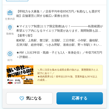
【即戦力を大募集！／店長平均年収656万円／転勤なしも選択可
能】店舗運営に関する幅広い業務を担当
仕事内容
★マイエリア制度(エリア限定勤務)あり！――――――転勤範囲が
希望エリア内になるマイエリア制度があります。期間制限も設け
勤務地
ず、1年後に利用解除も可能です。（待遇や昇給条件で通常社員と
【最寄り駅】
差異はありません。対象は既婚者と介護者）。＜全国＞北海道、
船町駅、上島駅、蟹江駅、古淵駅、三日市駅、小作駅、藤枝駅、
岩手、宮城、山形、福島、栃木、群馬、茨城、埼玉、神奈川、千
石津川駅、総持寺駅、つきみ野駅、港南台駅、野々市駅(ＩＲいし
葉、東京、山梨、静岡、愛知、岐阜、三重、長野、石川、富山、
かわ鉄道線)、岩代清水駅、茂原駅、名取駅、今池駅(福岡県)、三
福井、京都、大阪、兵庫、奈良、和歌山、岡山、愛媛、香川、広
★AM（入社3年目・既婚・子ども1人・単身赴任）／年収708万円
咲駅、東武宇都宮駅、都府楼南駅、梅島駅、上福岡駅、高座渋谷
島、山口、福岡、熊本、大分、長崎、佐賀、宮崎、鹿児島の各直
＋評価給
駅、鷹の台駅、会津若松駅、西熊本駅、中野栄駅、薬師堂駅(宮城
給与
営店※受動喫煙防止対策あり※車通勤OK＜point＞★マイエリア制
★店長（入社2年目・既婚・子ども2人・単身赴任）／年収642万
県)、佐野市駅、川中島駅、仙川駅、沼津駅、北長野駅、都賀駅、
度あり★勤務時間帯や転居を伴う異動の有無を選べるリージョナ
円＋評価給
府中駅(東京都)、駒沢大学駅、東川口駅、北久米駅、高宮駅(福岡
ル制度も稼働中（一部エリアを除きます）状況に応じて、転勤な
＼常に注目を集める成長企業の強さは、業態開発力と人
県)、赤堀駅、岐南駅、南郷１８丁目駅、新前橋駅、甲府駅、山形
財力にあり！／
しも選択できます★毎年7連休×2回取得できるレインボー休暇★
駅、津駅、新高岡駅、綾羅木駅、伏石駅、新宮中央駅、久留米高
★焼肉業界1位！前年比120％強、営業利益も30％以上
家族手当（配偶者月1万円／子ども1人あたり5000円）★単身赴任
校前駅、五香駅、粟島駅、鶴崎駅、辻堂駅、土浦駅、牛久駅、本
の成長
手当（月8万2000円＋月1回の帰省交通費全額支給）★社員寮（ワ
★店長平均年収656万円／今年度も60店出店予定／毎月
厚木駅、藤沢駅、左石駅、新鳥栖駅、小山駅、名鉄岐阜駅、東松
昇格試験有
ンルーム借上げ・家具家電付）あり。自己負担は月5000円＋水
阪駅、大神宮下駅、桂川駅(京都府)、蒲生駅、清輝橋駅、六地蔵駅
★人事・商品企画・広報などキャリアパスも多彩！
道・光熱費のみ！★賞与年2回（平均4カ月分）※過去支給実績
(京阪線)、中書島駅、今宿駅、茂林寺前駅、熊西駅、北久里浜駅、
100％
美濃青柳駅、岡本駅(栃木県)、井尻駅、針中野駅、酒殿駅、高崎問
気になる
応募する
屋町駅、佐賀駅、鯖江駅、米沢駅、森本駅、朝霧駅、瓢箪山駅(大
阪府)、南栄駅、中川駅(神奈川県)、藤が丘駅(愛知県)、大日駅、北