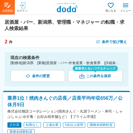
会員登録
ログイン
気になる
メニュー
居酒屋・バー、新潟県、管理職・マネジャー
の転職・求
人検索結果
2
条件で並び替え
件
現在の検索条件
[勤務地]新潟県 [業種]居酒屋・バー-外食産業・飲食業界 [詳細条件](仕事内容)管理職・マネジャー
新着求人をいつでもチェック
条件の変更
この条件を保存
業界1位！焼肉きんぐの店長／店長平均年収656万／公
休月9日
株式会社物語コーポレーション(焼肉きんぐ・丸源ラーメン・寿司・しゃ
ぶしゃぶ ゆず庵・お好み焼本舗など）【プライム市場】
正社員
転勤なし
上場企業
5名以上採用
職種未経験歓迎
業種未経験歓迎