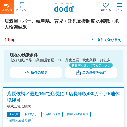
会員登録
ログイン
気になる
メニュー
居酒屋・バー、岐阜県、育児・託児支援制度
の転職・求
人検索結果
11
条件で並び替え
件
現在の検索条件
[勤務地]岐阜県 [業種]居酒屋・バー-外食産業・飲食業界 [詳細条件](待遇・福利厚生)育児・託児支援制度
新着求人をいつでもチェック
条件の変更
この条件を保存
店長候補／最短1年で店長に！店長年収430万～／5連休
取得可
株式会社若鯱家
正社員
転勤なし
5名以上採用
職種未経験歓迎
業種未経験歓迎