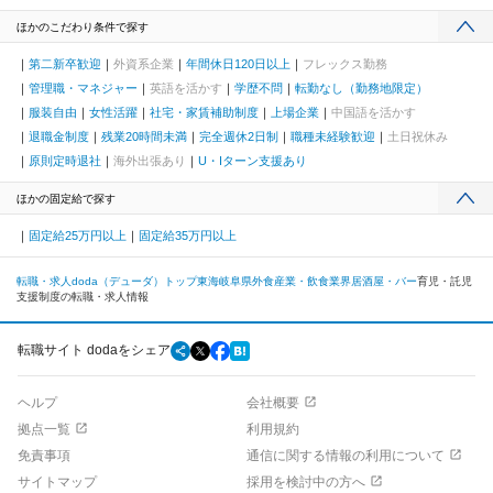
ほかのこだわり条件で探す
第二新卒歓迎
外資系企業
年間休日120日以上
フレックス勤務
管理職・マネジャー
英語を活かす
学歴不問
転勤なし（勤務地限定）
服装自由
女性活躍
社宅・家賃補助制度
上場企業
中国語を活かす
退職金制度
残業20時間未満
完全週休2日制
職種未経験歓迎
土日祝休み
原則定時退社
海外出張あり
U・Iターン支援あり
ほかの固定給で探す
固定給25万円以上
固定給35万円以上
転職・求人doda（デューダ）トップ
東海
岐阜県
外食産業・飲食業界
居酒屋・バー
育児・託児
支援制度の転職・求人情報
転職サイト dodaをシェア
ヘルプ
会社概要
拠点一覧
利用規約
免責事項
通信に関する情報の利用について
サイトマップ
採用を検討中の方へ