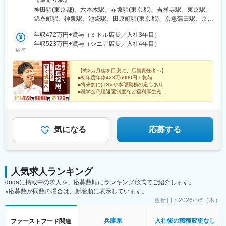
相談ください）※受動喫煙対策あり＜北海道・東北＞北海道／岩手
駅、新宿駅(東京メトロ)、学習院下駅、乃木坂駅、三田駅(東京
神田駅(東京都)、六本木駅、赤坂駅(東京都)、吉祥寺駅、東京駅、
県／宮城県／福島県＜関東＞東京都／埼玉県／千葉県／神奈川県
都)、神泉駅、北品川駅、二重橋前駅、市ケ谷駅、蒲田駅、金町駅
錦糸町駅、神泉駅、池袋駅、田原町駅(東京都)、京急蒲田駅、京王
／群馬県／茨城県＜中部＞石川県／山梨県／長野県／静岡県／愛
(東京都)、京王多摩川駅、京王八王子駅、駒込駅、新小平駅、溝の
八王子駅、目黒駅、三軒茶屋駅、門前仲町駅、町田駅、王子駅、
知県＜近畿＞滋賀県／京都府／大阪府／兵庫県／奈良県＜中国・
年収472万円+賞与（ミドル店長／入社3年目）
口駅、登戸駅、関内駅、汐入駅、京成船橋駅、津田沼駅、市川真
駒込駅、大塚駅前駅、北千住駅、立川北駅、五反田駅、大森駅(東
四国＞島根県／広島県＜九州＞福岡県／佐賀県／長崎県／熊本県
年収523万円+賞与（シニア店長／入社4年目）
間駅、宇都宮駅、なんば駅(地下鉄)、四条駅(京都市営)、山陽姫路
京都)、勝どき駅、亀有駅、三鷹駅、大井町駅、大森町駅、下北沢
給与
★店舗の異動や転勤をお願いする場合がありますが、持ち家やご
駅、大通駅、あおば通駅、都電雑司ケ谷駅、大崎駅、銀座一丁目
駅、ひばりケ丘駅(東京都)、調布駅、亀戸駅、大山駅(東京都)、新
家族の事情など、転居が難しい場合は相談可能です。一方的な辞
駅、馬喰町駅、上野広小路駅、竹橋駅、末広町駅(東京都)、西新宿
橋駅、小川町駅(東京都)、保谷駅、高円寺駅、高田馬場駅、東新宿
令ではなく、本人の状況や希望を確認しながら進めています！
【約2カ月後を目安に、店舗責任者へ】
五丁目駅、新宿駅、西早稲田駅、六本木一丁目駅、芝公園駅、高
駅、日比谷駅、末広町駅(東京都)、東中野駅、八潮駅、蕨駅、大宮
■初年度年俸423万6000円＋賞与
輪ゲートウェイ駅、日比谷駅、牛込柳町駅、西武新宿駅、梅屋敷
駅(埼玉県)、川口駅、北戸田駅、新田駅(埼玉県)、本川越駅、南行
■将来的にはSVや本部勤務の道もあり
駅(東京都)、布田駅、千石駅、高津駅(神奈川県)、日ノ出町駅、さ
徳駅、逆井駅、柏駅、新浦安駅、作草部駅、京成船橋駅、公津の
■奨学金代理返還制度など福利厚生充実
いたま新都心駅、東海神駅、京成津田沼駅、東宿郷駅、大阪難波
■店長一人で抱え込ませない支援体制
杜駅、市川駅、海浜幕張駅、相模大野駅、上大岡駅、藤沢駅、橋
駅、京都河原町駅
本駅(神奈川県)、平沼橋駅、相武台前駅、本鵠沼駅、大和駅(神奈
川県)、横須賀中央駅、北藤岡駅、赤塚駅、鹿島神宮駅、土浦駅、
ひたち野うしく駅、東釧路駅、前潟駅、村崎野駅、国見駅(宮城
気になる
応募する
県)、あおば通駅、泉駅(常磐線)、小松駅、森本駅、常永駅、村井
駅、大草山駅、袋井駅、上前津駅、稲沢駅、南大高駅、西高蔵
駅、上豊田駅、近江八幡駅、北大路駅、天王寺駅前駅、忍ケ丘
駅、大阪梅田駅(阪急線)、近鉄八尾駅、七道駅、千里中央駅(北大
人気求人ランキング
阪急行)、長尾駅(大阪府)、恵我ノ荘駅、新福島駅、江坂駅、伊丹
dodaに掲載中の求人を、応募数順にランキング形式でご紹介します。
駅(福知山線)、中央市場前駅、浜の宮駅、大久保駅(兵庫県)、西宮
※応募数が同数の場合は、新着順に表示しています。
駅、郡山駅(奈良県)、荘原駅、駅家駅、千代県庁口駅、西鉄福岡
駅、平和通駅、赤間駅、苅田駅、徳力嵐山口駅、櫛田神社前駅、
更新日：
2026/8/6（木）
水城駅、基山駅、小野駅(長崎県)、小川駅(熊本県)、淡路町駅、六
本木一丁目駅、溜池山王駅、井の頭公園駅、京橋駅(東京都)、住吉
兵庫県
入社後の職種変更なし
ファーストフード関連