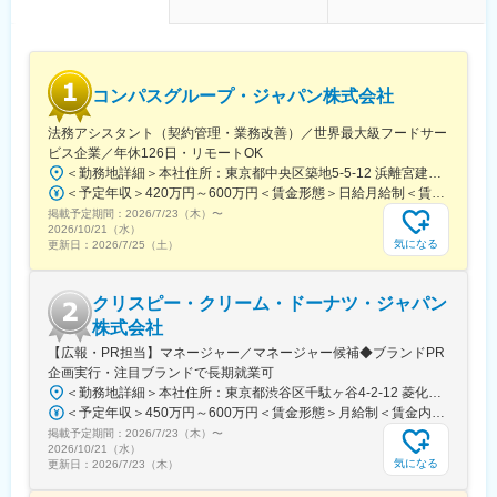
駅(東京都)、渋谷駅、浅草駅、蒲田駅、八王子駅、白金台駅、西太
子堂駅、越中島駅、王子駅前駅、大塚駅(東京都)、立川駅、大崎広
小路駅、大森海岸駅、下神明駅、池ノ上駅、板橋区役所前駅、内
幸町駅、新高円寺駅、下落合駅、新大久保駅、有楽町駅、湯島
駅、落合駅(東京都)、東池袋駅、船橋駅、市川真間駅、石上駅、横
コンパスグループ・ジャパン株式会社
浜駅、汐入駅、仙台駅(地下鉄)、矢場町駅、熱田駅、大阪阿部野橋
駅、梅田駅(地下鉄)、大和川駅、千里中央駅(大阪モノレール)、福
法務アシスタント（契約管理・業務改善）／世界最大級フードサー
島駅(大阪環状線)、西宮駅(ＪＲ線)、吉塚駅、天神駅、小倉駅(福岡
ビス企業／年休126日・リモートOK
県)、中洲川端駅、乃木坂駅、赤坂見附駅、日本橋駅(東京都)、浅
＜勤務地詳細＞本社住所：東京都中央区築地5-5-12 浜離宮建設プラザ4F、5F勤務地最寄駅：都営大江戸線／築地市場駅受動喫煙対策：屋内全面禁煙変更の範囲：無
草駅(ＴＸ)、飛鳥山駅、巣鴨新田駅、立川南駅、大崎駅、東北沢
＜予定年収＞420万円～600万円＜賃金形態＞日給月給制＜賃金内訳＞月額（基本給）：280,000円～410,000円/月20日間勤務想定＜想定月額＞280,000円～410,000円＜昇給有無＞有＜残業手当＞有＜給与補足＞※予定年収はあくまでも目安の金額であり、選考を通じて上下する可能性があります。また管理監督者区分での採用となった場合は、残業代の支給はございません。■賞与：年2回（夏季／固定1ケ月、冬季／業績賞与）■給与査定：年1回賃金はあくまでも目安の金額であり、選考を通じて上下する可能性があります。月給(月額)は固定手当を含めた表記です。
駅、汐留駅、新御茶ノ水駅、西早稲田駅、銀座駅、上野広小路
掲載予定期間：
2026/7/23（木）
〜
駅、東池袋四丁目駅、大神宮下駅、戸部駅、仙台駅、大須観音
2026/10/21（水）
駅、天王寺駅、東梅田駅、高須神社駅、福島駅(大阪府・阪神線)、
気になる
更新日：
2026/7/25（土）
馬出九大病院前駅、赤坂駅(福岡県)、旦過駅、祇園駅(福岡県)
クリスピー・クリーム・ドーナツ・ジャパン
株式会社
【広報・PR担当】マネージャー／マネージャー候補◆ブランドPR
企画実行・注目ブランドで長期就業可
＜勤務地詳細＞本社住所：東京都渋谷区千駄ヶ谷4-2-12 菱化代々木ビル7F受動喫煙対策：屋内全面禁煙変更の範囲：会社の定める事業所（リモートワーク含む）
＜予定年収＞450万円～600万円＜賃金形態＞月給制＜賃金内訳＞月額（基本給）：345,000円～460,000円＜月給＞345,000円～460,000円＜昇給有無＞有＜残業手当＞無＜給与補足＞※上記はあくまでも目安であり、前職考慮・習熟度等により異なります。■業績連動賞与あり賃金はあくまでも目安の金額であり、選考を通じて上下する可能性があります。月給(月額)は固定手当を含めた表記です。
掲載予定期間：
2026/7/23（木）
〜
2026/10/21（水）
気になる
更新日：
2026/7/23（木）