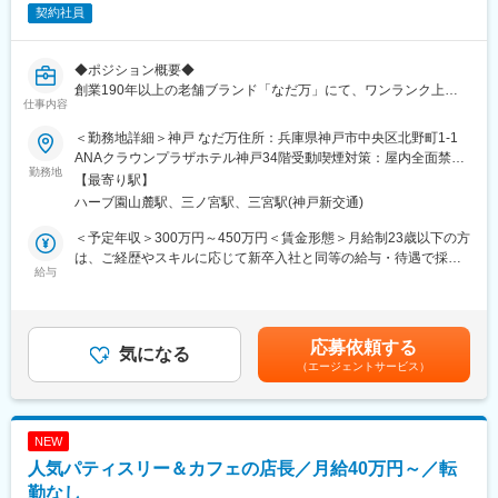
契約社員
■キャリアアップ：
将来的には副支配人や支配人など、レストランの運営全般のサポ
ートをしていただくポジションへのキャリアパスもございます。
◆ポジション概要◆
創業190年以上の老舗ブランド「なだ万」にて、ワンランク上の
■業界・会社の魅力：
仕事内容
おもてなしを提供するホールスタッフを募集します。
～「老舗はいつも新しい」を提唱し常に新しい日本食文化の発展
＜勤務地詳細＞神戸 なだ万住所：兵庫県神戸市中央区北野町1-1
に貢献中～
■業務詳細：
ANAクラウンプラザホテル神戸34階受動喫煙対策：屋内全面禁煙
○お客様のお出迎え・お席へご案内
勤務地
変更の範囲：会社の定める事業所
店舗は都内を中心に全国的に展開しており、日本食ブームを追い
【最寄り駅】
○オーダー受付
風に、
ハーブ園山麓駅、三ノ宮駅、三宮駅(神戸新交通)
○料理やドリンクの配膳
企業・政財界等のVIP、海外の方や古くからのファンに愛され、
○食材や料理の説明
＜予定年収＞300万円～450万円＜賃金形態＞月給制23歳以下の方
慶弔時のご会食と幅広い利用目的に対応し、日々多数のお客様を
○お会計・レジ
は、ご経歴やスキルに応じて新卒入社と同等の給与・待遇で採用
お迎えしております。
○お客様のお見送り
給与
することがございます。＜賃金内訳＞月額（基本給）：259,995
○空いたテーブルの片付け
円～335,000円＜月給＞259,995円～335,000円＜昇給有無＞有＜
2013年（平成25年）に、「日本人の伝統的食文化」として「和
残業手当＞有＜給与補足＞※経験・能力のほか、前職の給料なども
食」がユネスコ無形文化遺産に登録された事を期に益々、世界か
お店柄、訪れるお客様は一流の方々やお祝い事などで利用される
考慮いたします。■昇給：年1回 4月《 手当 》・深夜手当・時間
らも注目を集める和食文化の担い手として今後の成長にも大いに
応募依頼する
方など
気になる
外勤務手当・休日出勤手当賃金はあくまでも目安の金額であり、
期待されております。
（エージェントサービス）
大切なシーンでご利用いただける事が多いです
選考を通じて上下する可能性があります。月給(月額)は固定手当を
接客方法や、作法などは丁寧にお教えいたします◎
含めた表記です。
■仕事の魅力：
お客様とお話をすることも多く
～ワンランク上の接客を学びながら自身のキャリアを築くことが
NEW
日々あたらしい事を学べる場所です＊
可能～
人気パティスリー＆カフェの店長／月給40万円～／転
勤なし