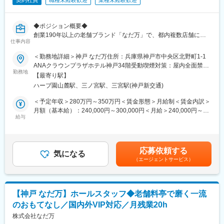
契約社員
職種未経験歓迎
業種未経験歓迎
◆ポジション概要◆
創業190年以上の老舗ブランド「なだ万」で、都内複数店舗にて
仕事内容
ワンランク上のおもてなしを提供するホールスタッフを募集しま
す。
＜勤務地詳細＞神戸 なだ万住所：兵庫県神戸市中央区北野町1-1
ANAクラウンプラザホテル神戸34階受動喫煙対策：屋内全面禁煙
■業務詳細：
勤務地
変更の範囲：会社の定める事業所
【最寄り駅】
○お客様のお出迎え・お席へご案内
ハーブ園山麓駅、三ノ宮駅、三宮駅(神戸新交通)
○オーダー受付
○料理やドリンクの配膳
＜予定年収＞280万円～350万円＜賃金形態＞月給制＜賃金内訳＞
○食材や料理の説明
月額（基本給）：240,000円～300,000円＜月給＞240,000円～
○お会計・レジ
給与
300,000円＜昇給有無＞有＜残業手当＞有＜給与補足＞※経験・能
○お客様のお見送り
力のほか、前職の給料なども考慮いたします。■昇給：年1回 4
○空いたテーブルの片付け
月《 手当 》・深夜手当・時間外勤務手当・休日出勤手当賃金はあ
くまでも目安の金額であり、選考を通じて上下する可能性があり
応募依頼する
お店柄、訪れるお客様は一流の方々やお祝い事などで利用される
気になる
ます。月給(月額)は固定手当を含めた表記です。
（エージェントサービス）
方など
大切なシーンでご利用いただける事が多いです
接客方法や、作法などは丁寧にお教えいたします◎
【神戸 なだ万】ホールスタッフ◆老舗料亭で磨く一流
お客様とお話をすることも多く
のおもてなし／国内外VIP対応／月残業20h
日々あたらしい事を学べる場所です＊
株式会社なだ万