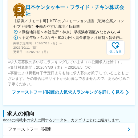
日本ケンタッキー・フライド・チキン株式会
社
【横浜／リモート可】KFCのプロモーション担当（戦略立案／コン
セプト提案）◆働きやすい環境／転勤無
＜勤務地詳細＞本社住所：神奈川県横浜市西区みなとみらい4-4-5 横浜アイマークプレイス5F、6F勤務地最寄駅：みなとみらい線／新高島駅受動喫煙対策：敷地内全面禁煙変更の範囲：会社の定める事業所
＜予定年収＞450万円～612万円＜賃金形態＞月給制＜賃金内訳＞月額（基本給）：290,000円～395,000円＜月給＞290,000円～395,000円＜昇給有無＞有＜残業手当＞有＜給与補足＞■昇給：人事考課による■賞与：年2回（3月、9月）※会社/個人業績に応じて賞与上積みあり賃金はあくまでも目安の金額であり、選考を通じて上下する可能性があります。月給(月額)は固定手当を含めた表記です。
掲載予定期間：
2026/7/13（月）
〜
2026/10/11（日）
気になる
更新日：
2026/7/13（月）
※求人応募数の多い順にランキングしています（非公開求人は除く）。
※集計対象期間：2026/7/30（木）～2026/8/5（水）
※事情により掲載終了予定日よりも前に求人募集が終了していることもご
ざいます。その場合は当サイトから応募はできませんので、あらかじめご
了承ください。
ファーストフード関連
の人気求人ランキングを詳しく見る
求人の傾向
dodaに掲載中の求人に関するデータを、カテゴリごとにご紹介します。
ファーストフード関連