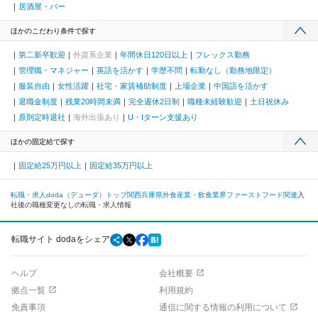
居酒屋・バー
ほかのこだわり条件で探す
第二新卒歓迎
外資系企業
年間休日120日以上
フレックス勤務
管理職・マネジャー
英語を活かす
学歴不問
転勤なし（勤務地限定）
服装自由
女性活躍
社宅・家賃補助制度
上場企業
中国語を活かす
退職金制度
残業20時間未満
完全週休2日制
職種未経験歓迎
土日祝休み
原則定時退社
海外出張あり
U・Iターン支援あり
ほかの固定給で探す
固定給25万円以上
固定給35万円以上
転職・求人doda（デューダ）トップ
関西
兵庫県
外食産業・飲食業界
ファーストフード関連
入
社後の職種変更なしの転職・求人情報
転職サイト dodaをシェア
ヘルプ
会社概要
拠点一覧
利用規約
免責事項
通信に関する情報の利用について