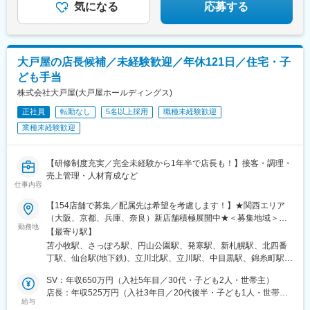
気になる
応募する
可能～
◆老舗ブランド×ホテル・百貨店立地／信頼と出会い：創業190年
以上の「なだ万」を冠し、都内主要店舗で政財界や海外VIPなど高
付加価値な顧客対応を経験できます。
大戸屋の店長候補／未経験歓迎／年休121日／住宅・子
◆実践で磨くキャリア／副支配人→支配人へ：OJTを中心とした
ども手当
実務研修で接客・語学・マネジメント力を着実に習得、明確な昇
株式会社大戸屋(大戸屋ホールディングス)
進ルートで早期に幹部を目指せます。
◆安定待遇×両立しやすさ／安心の働き方：月給24万～、各種手
正社員
転勤なし
5名以上採用
職種未経験歓迎
当・社会保険完備に加え残業月平均20h・シフト希望制で私生活
業種未経験歓迎
と両立しやすい環境です。
変更の範囲：無
【研修制度充実／完全未経験から1年半で店長も！】接客・調理・
売上管理・人材育成など
仕事内容
【154店舗で募集／配属先は希望を考慮します！】★関西エリア
（大阪、京都、兵庫、奈良）新店舗積極展開中★＜募集地域＞北
勤務地
海道／宮城県／東京都／神奈川県／埼玉県／千葉県茨城県／栃木
【最寄り駅】
県／山梨県大阪府／京都府／兵庫県／奈良県◎地域限定社員・時
苫小牧駅、さっぽろ駅、円山公園駅、発寒駅、新札幌駅、北四番
短社員という働き方も相談可能です◎拠点により自動車通勤OK※
丁駅、仙台駅(地下鉄)、立川北駅、立川駅、中目黒駅、錦糸町駅、
受動喫煙対策あり
目白駅、池袋駅、熊川駅、吉祥寺駅、五反田駅、南大沢駅、東大
SV：年収650万円（入社5年目／30代・子ども2人・世帯主）
和市駅、清瀬駅、町田駅、東銀座駅、浅草橋駅、京成上野駅、飯
店長：年収525万円（入社3年目／20代後半・子ども1人・世帯
田橋駅、神保町駅、大手町駅(東京都)、秋葉原駅、用賀駅、経堂
給与
主）
駅、荻窪駅、西新宿駅、初台駅、都庁前駅、新宿三丁目駅、高田