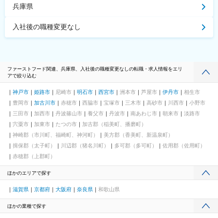
兵庫県
入社後の職種変更なし
ファーストフード関連、兵庫県、入社後の職種変更なしの転職・求人情報をエリ
アで絞り込む
神戸市
姫路市
尼崎市
明石市
西宮市
洲本市
芦屋市
伊丹市
相生市
豊岡市
加古川市
赤穂市
西脇市
宝塚市
三木市
高砂市
川西市
小野市
三田市
加西市
丹波篠山市
養父市
丹波市
南あわじ市
朝来市
淡路市
宍粟市
加東市
たつの市
加古郡（稲美町、播磨町）
神崎郡（市川町、福崎町、神河町）
美方郡（香美町、新温泉町）
揖保郡（太子町）
川辺郡（猪名川町）
多可郡（多可町）
佐用郡（佐用町）
赤穂郡（上郡町）
ほかのエリアで探す
滋賀県
京都府
大阪府
奈良県
和歌山県
ほかの業種で探す