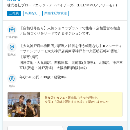
◆老舗ブランド×ホテル・百貨店立地／信頼と出会い：創業190年
■キャリアアップ：
株式会社ブロードエッジ・アドバイザーズ(（DEL'IMMO／デリーモ）)
以上の「なだ万」を冠し、都内主要店舗で政財界や海外VIPなど高
・将来の幹部候補（副支配人）として働くことが可能です。日本
付加価値な顧客対応を経験できます。
正社員
転勤なし
業種未経験歓迎
料理レストランの運営全般のサポートを担当していただきます。
◆実践で磨くキャリア／副支配人→支配人へ：OJTを中心とした
・その後のキャリアパスとして、幹部(支配人：店舗責任者）とし
実務研修で接客・語学・マネジメント力を着実に習得、明確な昇
てご活躍いただけることを期待しております。
進ルートで早期に幹部を目指せます。
【店舗研修あり】人気ショコラブランドで接客・店舗運営を担当
◆安定待遇×両立しやすさ／安心の働き方：月給24万～、各種手
／店舗づくりをリードできるポジションです。
当・社会保険完備に加え残業月平均20h・シフト希望制で私生活
仕事内容
■業界・会社の魅力：
と両立しやすい環境です。
～「老舗はいつも新しい」を提唱し常に新しい日本食文化の発展
【大丸神戸店or梅田店／駅近／転居を伴う転勤なし】■フルーティ
に貢献中～
ーサロンデリーモ大丸神戸店兵庫県神戸市中央区明石町40番地JR
変更の範囲：無
勤務地
神戸線／阪神本線「元町駅」より徒歩3分■パティスリー＆カフェ
【最寄り駅】
店舗は都内を中心に全国的に展開しており、日本食ブームを追い
デリーモ梅田店大阪府大阪市北区梅田2－2－22ハービスプラザ
旧居留地・大丸前駅、西梅田駅、元町駅(兵庫県)、大阪駅、神戸三
風に、
ENT B2阪神本線「大阪梅田駅」より徒歩1分大阪メトロ四つ橋線
宮駅(阪急・神戸高速)、大阪梅田駅(阪神線)
企業・政財界等のVIP、海外の方や古くからのファンに愛され、
「西梅田駅」より徒歩1分※希望勤務地を考慮します。※転居を伴
慶弔時のご会食と幅広い利用目的に対応し、日々多数のお客様を
う転勤はありません。※受動喫煙対策：あり
年収540万円／39歳／経験8年
お迎えしております。
給与
2013年（平成25年）に、「日本人の伝統的食文化」として「和
食」がユネスコ無形文化遺産に登録された事を期に益々、世界か
飲食店やカフェ・販売職で培った経験を、
今度は「店舗を運営する立場」で活かしませんか
らも注目を集める和食文化の担い手として今後の成長にも大いに
期待されております。
■仕事の魅力：
～ワンランク上の接客を学びながら自身のキャリアを築くことが