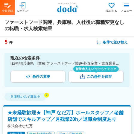
会員登録
ログイン
気になる
メニュー
ファーストフード関連、兵庫県、入社後の職種変更なし
の転職・求人検索結果
5
条件で並び替え
件
現在の検索条件
[勤務地]兵庫県 [業種]ファーストフード関連-外食産業・飲食業界 [詳細条件](募集・採用情報)入社後の職種変更なし
新着求人をいつでもチェック
条件の変更
この条件を保存
兵庫県
のみで募集中
★未経験歓迎★【神戸 なだ万】ホールスタッフ／老舗
店舗でスキルアップ／月残業20h／退職金制度あり
株式会社なだ万