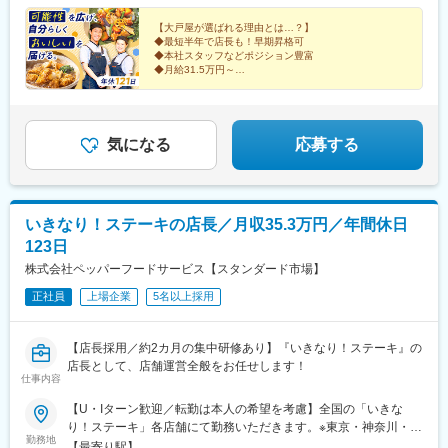
馬場駅、三鷹駅、国分寺駅、六本木駅、田町駅(東京都)、渋谷駅、
【大戸屋が選ばれる理由とは…？】
亀有駅、品川駅、武蔵小金井駅、有楽町駅、東陽町駅、南砂町
◆最短半年で店長も！早期昇格可
駅、亀戸駅、西葛西駅、曙橋駅、新宿西口駅、京急蒲田駅、西荻
◆本社スタッフなどポジション豊富
窪駅、京成金町駅、北千住駅、中野駅(東京都)、調布駅、八王子
◆月給31.5万円～
◆20～30代も活用中！
駅、巣鴨駅、花小金井駅、青梅街道駅、武蔵引田駅、小田急相模
原駅、古淵駅、淵野辺駅、武蔵溝ノ口駅、鴨宮駅、新百合ケ丘
＼長く働ける待遇も◎／
駅、向ケ丘遊園駅、相武台前駅、本厚木駅、中山駅(神奈川県)、星
◇年休121日
川駅、天王町駅、センター北駅、伊勢佐木長者町駅、市が尾駅、
◇住宅手当＆子ども手当あり
気になる
応募する
◇転勤なしも選べる！
日吉駅(神奈川県)、新横浜駅、新綱島駅、東戸塚駅、横須賀中央
◇食事補助
駅、高田駅(神奈川県)、緑園都市駅、逗子・葉山駅、中央林間駅、
橋本駅(神奈川県)、見沼代親水公園駅、獨協大学前駅、草加駅、西
川口駅、川口駅、鳩ケ谷駅、新所沢駅、所沢駅、戸田公園駅、北
いきなり！ステーキの店長／月収35.3万円／年間休日
戸田駅、桶川駅、蒲生駅、上福岡駅、東浦和駅、加茂宮駅、北与
123日
野駅、大宮駅(埼玉県)、浦和駅、与野駅、大和田駅(埼玉県)、南流
山駅、流山おおたかの森駅、八千代緑が丘駅、柏駅、北柏駅、柏
株式会社ペッパーフードサービス【スタンダード市場】
の葉キャンパス駅、船橋駅、海神駅、鎌取駅、新津田沼駅、市川
正社員
上場企業
5名以上採用
駅、鬼越駅、五井駅、ちはら台駅、内原駅、阿字ケ浦駅、研究学
園駅、小山駅、宇都宮駅東口駅、常永駅、国母駅、酒折駅、ユニ
バーサルシティ駅、りんくうタウン駅、江坂駅、泉ケ丘駅、なん
【店長採用／約2カ月の集中研修あり】『いきなり！ステーキ』の
ば駅(南海線)、枚方市駅、高の原駅、北大路駅、烏丸駅、小倉駅
店長として、店舗運営全般をお任せします！
(京都府)、大久保駅(兵庫県)、姫路駅、名谷駅、郡山駅(奈良県)、
仕事内容
札幌駅、西２８丁目駅、宮の沢駅、新さっぽろ駅、北仙台駅、仙
【U・Iターン歓迎／転勤は本人の希望を考慮】全国の「いきな
台駅、立川南駅、代官山駅、住吉駅(東京都)、東池袋駅、拝島駅、
り！ステーキ」各店舗にて勤務いただきます。※東京・神奈川・千
井の頭公園駅、大崎広小路駅、銀座駅、両国駅、上野御徒町駅、
勤務地
葉・埼玉を中心に積極採用中です。※車通勤OK（店舗による／ご
水道橋駅、九段下駅、東京駅、岩本町駅、中野坂上駅、参宮橋
【最寄り駅】