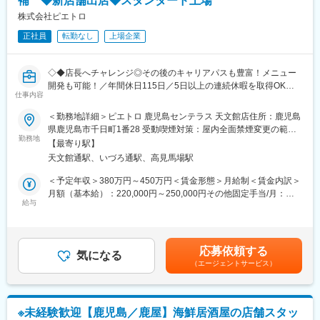
補 ◆新店舗出店◆スタンダード上場
■業務詳細：
取引先（中古車販売店・レンタカーショップなど）やお客様先へ
株式会社ピエトロ
出張し、その場で自動車の傷・凹み・ゆがみ（小破）をリペアを
正社員
転勤なし
上場企業
行います。
◇バンパー・ドア・フェンダー等の傷・凹みの補修
◇施工現場（レンタカー店・販売店等）への出張対応
◇◆店長へチャレンジ◎その後のキャリアパスも豊富！メニュー
◇見積作成・作業確認・片付け・報告等の付随業務
開発も可能！／年間休日115日／5日以上の連続休暇を取得OK◎
仕事内容
／直近3年の離職率8.8%／まかない80%引き◇◆
■業務の特徴：
＜勤務地詳細＞ピエトロ 鹿児島センテラス 天文館店住所：鹿児島
一般的な板金塗装工場の多くは有機溶剤塗料を使用しますが、当
■募集背景：
県鹿児島市千日町1番28 受動喫煙対策：屋内全面禁煙変更の範
社で使用する塗料は、ニオイの少ない「水性補修塗料」ですの
新店舗オープンに伴い、店舗運営を担う店長候補を増員募集いた
勤務地
囲：無
で、人体への負担も少なく安心して作業に取り組めます。
【最寄り駅】
します。
天文館通駅、いづろ通駅、高見馬場駅
最初は他エリアの店長が店長代理としてサポートに入りますの
■一日の流れ（一例）：
で、安心して業務を開始できます。
＜予定年収＞380万円～450万円＜賃金形態＞月給制＜賃金内訳＞
9時…出社・朝礼（スケジュール確認）
地場で活躍したい強い気持ちを持った方をお待ちしています◎
月額（基本給）：220,000円～250,000円その他固定手当/月：
9時30分…現地へ出発
給与
20,000円～50,000円＜月給＞240,000円～300,000円＜昇給有無
10時…到着・施工車両の確認・作業準備
■業務概要：
＞有＜残業手当＞有＜給与補足＞※年齢・能力などを考慮の上決定
10時30分…1台目作業開始
当社創業事業『洋麺屋ピエトロ』の新店舗の店長として、お店作
いたします。■その他固定手当：10時間～30時間の固定残業手当
11時30分…2台目・3台目に順次着手し、その後は並行して施工
りから運営業務までお任せします。新店舗をお任せしますので一
として支給。超過分は追加支給■昇給：年1回（4月）■賞与：年2
12時30分…お昼休憩（60分）
応募依頼する
からお店作りに携われます。
気になる
回（7月・12月）＜モデル年収＞年収532万円 入社8年目 エリアマ
13時30分…午後の作業継続・仕上げ
（エージェントサービス）
ネージャー職（月給44.3万円+賞与）賃金はあくまでも目安の金額
15時30分…施工完了・納車確認
■業務内容詳細：
であり、選考を通じて上下する可能性があります。月給(月額)は固
17時50分…帰社・日報作成
◇売上計画の立案・実績管理
定手当を含めた表記です。
18時…業務終了
◇人材採用・アルバイト教育
※依頼される車によって作業時間や一日の施工台数は異なります
※未経験歓迎【鹿児島／鹿屋】海鮮居酒屋の店舗スタッ
◇マーケティング戦略の立案・実施