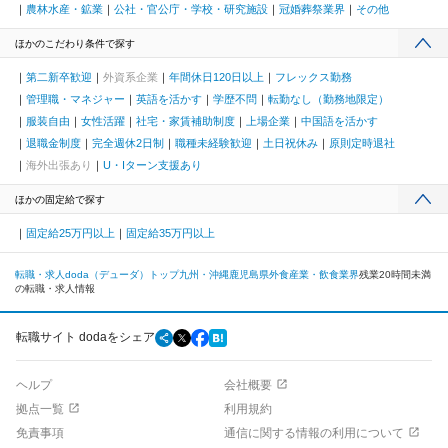
農林水産・鉱業
公社・官公庁・学校・研究施設
冠婚葬祭業界
その他
ほかのこだわり条件で探す
第二新卒歓迎
外資系企業
年間休日120日以上
フレックス勤務
管理職・マネジャー
英語を活かす
学歴不問
転勤なし（勤務地限定）
服装自由
女性活躍
社宅・家賃補助制度
上場企業
中国語を活かす
退職金制度
完全週休2日制
職種未経験歓迎
土日祝休み
原則定時退社
海外出張あり
U・Iターン支援あり
ほかの固定給で探す
固定給25万円以上
固定給35万円以上
転職・求人doda（デューダ）トップ
九州・沖縄
鹿児島県
外食産業・飲食業界
残業20時間未満
の転職・求人情報
転職サイト dodaをシェア
ヘルプ
会社概要
拠点一覧
利用規約
免責事項
通信に関する情報の利用について