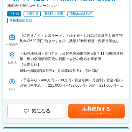
駅(大阪府)、新正駅、六地蔵駅(京都市営)、海の公園南口駅、琴電
株式会社物語コーポレーション
屋島駅、勾当台公園駅、豊橋駅、茅場町駅、川越市駅、脇田駅、
赤坂見附駅、浅草駅
正社員
上場企業
5名以上採用
職種未経験歓迎
業種未経験歓迎
【焼肉きんぐ・丸源ラーメン・ゆず庵・お好み焼本舗等を運営/平
均年収620万円/働きやすさ◎（残業18時間程度・深夜営業無し・
仕事内容
7連休取得・年末年始全店休業）エリア限定勤務可/東証プライム
上場企業/深夜営業無】
＜勤務地詳細＞本社住所：愛知県豊橋市西岩田5-7-11 受動喫煙対
～焼肉きんぐ・丸源ラーメン等運営しており、昨年の売上は840
策：屋内全面禁煙変更の範囲：会社の定める事業所
億円（富士経済「外食産業マーケティング便覧2024」参照）と焼
勤務地
【最寄り駅】
肉チェーン業界1位！～
運動公園前駅(愛知県)、井原駅(愛知県)、赤岩口駅
配属先はあなたの経験、希望を考慮して決定します。あなたなり
のアイデアで人気店を作り上げてください！
＜予定年収＞400万円～700万円＜賃金形態＞月給制＜賃金内訳＞
月額（基本給）：221,000円～432,000円＜月給＞221,000円～
■業務内容
給与
432,000円＜昇給有無＞有＜残業手当＞有＜給与補足＞■昇級：年
年商約2億～3億円の店舗の売上・利益管理、30～80名の従業員の
1回■賞与：年2回（6月、12月）※通年基本給4箇月分/過去支給実
採用・教育・労務管理、店舗・業態改善に繋がる提案・企画な
績100％■モデル年収：店長年収544万円～700万円★AM（入社3
ど、幅広い業務を担当します。
年目）／年収708万円＋評価給★店長（入社2年目）／年収642万
応募依頼する
※店舗には平均3~4名程度の正社員がいます。入社後のフォロー体
気になる
円＋評価給★新任店長（入社8か月）／年収544万＋評価給賃金は
（エージェントサービス）
制も万全です。
あくまでも目安の金額であり、選考を通じて上下する可能性があ
ります。月給(月額)は固定手当を含めた表記です。
■キャリアアップ例
・入社11カ月でエリアマネジャーに昇進