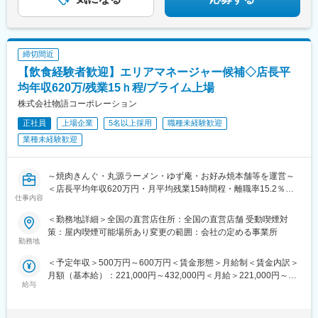
ヤドーム前矢田駅、櫛田駅、西尾駅、りんくう常滑駅、南日永
塚駅、岩国駅、京急川崎駅、堅田駅、長浜駅、浅草駅(ＴＸ)、原木
駅、中津川駅、芦原駅、高茶屋駅、三島広小路駅、山陽姫路駅、
中山駅、国分寺駅、石津北駅、五反野駅、江戸橋駅、泉福寺駅、
西飾磨駅、広畑駅、南森町駅、江坂駅、伏見駅(京都府)、和泉中央
船橋競馬場駅、新越谷駅、桃山南口駅、新大津駅、駒川中野駅、
駅、和歌山港駅、高槻市駅、沢良宜駅、長田駅(大阪府)、鶴見緑地
八景島駅、八景水谷駅、和泉多摩川駅、ときわ台駅(東京都)、屋島
駅、別府駅(兵庫県)、北巽駅、矢田駅(大阪府)、住道駅、庄内駅(大
締切間近
駅、鶴見緑地駅、海老名駅(相鉄・小田急)、乃木坂駅、青葉通一番
阪府)、寝屋川市駅、烏丸駅、千里丘駅、阿倍野駅(地下鉄)、星田
【飲食経験者歓迎】エリアマネージャー候補◇店長平
町駅、駅前大通駅、水天宮前駅、川越駅、宇宿駅、和歌山駅、太
駅、若江岩田駅、心斎橋駅、西大路駅、長尾駅(大阪府)、北条町
均年収620万/残業15ｈ程/プライム上場
子堂駅、二軒茶屋駅(鹿児島県)、西新井大師西駅、布田駅、新鎌ケ
駅、なんば駅(南海線)、南彦根駅、鳴尾・武庫川女子大前駅、瀬田
谷駅、溜池山王駅、川崎駅、田原町駅(東京都)、下総中山駅、石津
株式会社物語コーポレーション
駅(滋賀県)、本町駅、りんくうタウン駅、新大宮駅、夢前川駅、旧
駅(大阪府)、新正駅、六地蔵駅(京都市営)、海の公園南口駅、琴電
居留地・大丸前駅、高速神戸駅、新長田駅、大久保駅(兵庫県)、山
正社員
上場企業
5名以上採用
職種未経験歓迎
屋島駅、勾当台公園駅、豊橋駅、茅場町駅、川越市駅、脇田駅、
陽塩屋駅、播磨高岡駅、藤井寺駅、箕面萱野駅、北新地駅、堺筋
赤坂見附駅、浅草駅
業種未経験歓迎
本町駅、園田駅、松山市駅、文化の森駅、土橋駅(愛媛県)、勝瑞
駅、羽ノ浦駅、新居浜駅、今治駅、梅本駅、いよ立花駅、府中駅
(徳島県)、壬生川駅、中萩駅、阿波富田駅、鷹ノ子駅、通町筋駅、
～焼肉きんぐ・丸源ラーメン・ゆず庵・お好み焼本舗等を運営～
高見馬場駅、南大分駅、朝倉街道駅、佐世保中央駅、佐世保駅、
＜店長平均年収620万円・月平均残業15時間程・離職率15.2％・
令和コスタ行橋駅、別府駅(大分県)、三里木駅、児島駅、大元駅、
仕事内容
最大14連休取得可能・深夜営業無・年末年始休業と安定した年収
庭瀬駅、備前西市駅、倉敷市駅、水島駅、高島駅(岡山県)、湖山
を得ながら、プライベートも充実させ働くことができる環境がご
＜勤務地詳細＞全国の直営店住所：全国の直営店舗 受動喫煙対
駅、松江駅、五日市駅、伯耆大山駅、東津山駅、立町駅、徳山
ざいます＞
策：屋内喫煙可能場所あり変更の範囲：会社の定める事業所
駅、防府駅、山口駅(山口県)、下松駅(山口県)、西条駅(広島県)、
配属先はあなたの経験、希望を考慮して決定します。あなたなり
勤務地
西泉駅、馬替駅、佐久平駅、野町駅、長野駅、東新庄駅、砺波
のアイデアで人気店を作り上げてください！
駅、岡谷駅、速星駅、富山駅、北山形駅、泉駅(福島交通線)、泉中
＜予定年収＞500万円～600万円＜賃金形態＞月給制＜賃金内訳＞
※それぞれの自分物語インタビュー：
央駅、長町南駅、飯詰駅、新千歳空港駅(鉄道)、苫小牧駅、上野幌
月額（基本給）：221,000円～432,000円＜月給＞221,000円～
https://www.youtube.com/@monogatari_jinzaikaihatsu/videos
駅、羽後牛島駅、山形駅、新道東駅、琴似駅(函館本線)、いわき
給与
432,000円＜昇給有無＞有＜残業手当＞有＜給与補足＞■昇級：年
駅、天童南駅、仙台駅(地下鉄)、七戸十和田駅、青葉通一番町駅、
1回■賞与：年2回（6月、12月）※通年基本給4箇月分/過去支給実
■業務内容
下北駅、卸町駅(宮城県)、弘前駅、筒井駅(青森県)、秋田駅、旭川
績100％★AM（入社3年目）／年収708万円＋評価給★店長（入社
年商約2億～3億円の店舗の売上・利益管理、30～80名の従業員の