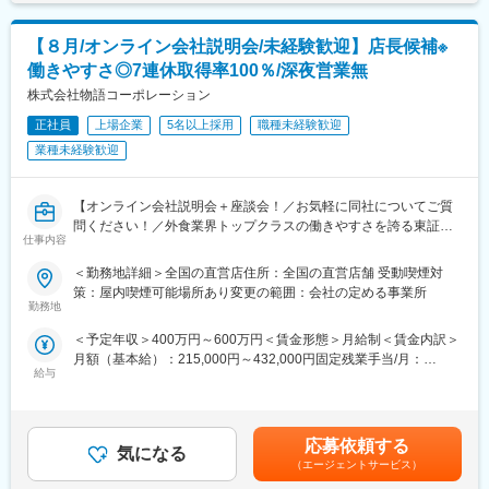
ります。月給(月額)は固定手当を含めた表記です。
117％。
店長への昇格は最短4か月、エリアマネージャーにも最短11ヶ月
■レインボー休暇制度
【８月/オンライン会社説明会/未経験歓迎】店長候補※
で昇格している方がいます。頑張りがしっかり認められる企業で
休暇取得率は（昨年度実績）98.7％！店長から取得するよう促す
働きやすさ◎7連休取得率100％/深夜営業無
す。
ので、取りづらい雰囲気はございません。年2回取得可能で充実し
・店長最低年収は560万、平均年収は620万とご自身の頑張りが収
株式会社物語コーポレーション
た長期連休を過ごせるように、賞与とは別でレインボー休暇支援
入にも反映されます！
金が支給されました。(業績による)
正社員
上場企業
5名以上採用
職種未経験歓迎
・店舗社員の平均残業時間は13.7時間、全社的にも残業時間は18
業種未経験歓迎
時間と働き方の整備にも業界をリード！
変更の範囲：会社の定める業務
その他1店舗の平均社員人数2.4人と店舗オペレーション体制も抜
群で、1週間の長期休暇も97.9%の社員が取得！
【オンライン会社説明会＋座談会！／お気軽に同社についてご質
上記背景により離職率は15.3%と低いです！
問ください！／外食業界トップクラスの働きやすさを誇る東証プ
仕事内容
ライム上場企業】
■研修制度：異業種からの入社比率宅4割なので未経験からでも安
心です！
＜勤務地詳細＞全国の直営店住所：全国の直営店舗 受動喫煙対
■応募要件を満たす方で、こんな方は是非ご参加ください！！
教育専門部門「物語アカデミー」で毎月研修を行っています。30
策：屋内喫煙可能場所あり変更の範囲：会社の定める事業所
・飲食業にやりがいを感じ、成果も残しているが、外食業界に不
勤務地
もの豊富なカリキュラムから、各々のレベルに合った講座を受け
安を抱え異業種を考えている方
ることができ、合宿研修なども実施。一人ひとりの着実な成長を
＜予定年収＞400万円～600万円＜賃金形態＞月給制＜賃金内訳＞
・外食業界への志望は低いが興味を持っている、人の成長に喜び
サポートしています。
月額（基本給）：215,000円～432,000円固定残業手当/月：
を感じ、マネジメントスキルを磨きたい方
給与
20,000円～50,000円（固定残業時間5時間0分/月）超過した時間
■社風
外労働の残業手当は追加支給＜月給＞235,000円～482,000円（一
■開催日時：会社説明会の後ご希望あれば、当日の選考会への参加
社員個人が全社員宛てに、お店の改善提案、悩みの相談を行って
律手当を含む）＜昇給有無＞有＜残業手当＞有＜給与補足＞■昇
も可能です。また会社説明会ではなく、いきなり通常選考も別日
います。日常的にアイデアに対する返信、誕生日メッセージなど
級：年1回■賞与：年2回（6月、12月）※2020年度実績：通年基本
時で検討可能と柔軟に調整させていただきますので、気兼ねなく
応募依頼する
が飛び交い、社長から直接返信が返ってくることも。風通し良く
気になる
給4箇月分■モデル年収：店長年収560～650万※家族手当あり（配
ご応募いただけますと幸いです。
全社員が経営に参加できます。
（エージェントサービス）
偶者手当1万円/月、子供手当一人につき5000円/月）賃金はあくま
・8月10日 13時～14時