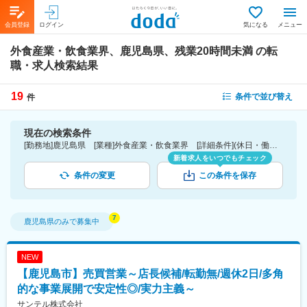
会員登録
ログイン
気になる
メニュー
外食産業・飲食業界、鹿児島県、残業20時間未満
の転
職・求人検索結果
19
条件で並び替え
件
現在の検索条件
[勤務地]鹿児島県 [業種]外食産業・飲食業界 [詳細条件](休日・働き方)残業20時間未満
新着求人をいつでもチェック
条件の変更
この条件を保存
鹿児島県
のみで募集中
NEW
【鹿児島市】売買営業～店長候補/転勤無/週休2日/多角
的な事業展開で安定性◎/実力主義～
サンテル株式会社