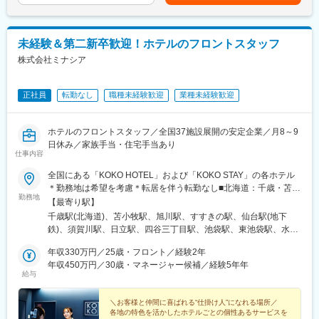
あくまでも目安の金額であり、選考を通じて上下する可能性があ
がいます。入社後のフォロー体制も万全です。
ので、取りづらい雰囲気はございません。また年2回取得可能で充
ります。月給(月額)は固定手当を含めた表記です。
実した長期連休を過ごせるように、賞与とは別でレインボー休暇
■キャリアアップ例
支援金が支給されます。(業績による)※有給取得率も65.3％です！
未経験＆第二新卒歓迎！ホテルのフロントスタッフ
・入社11カ月でエリアマネジャーに昇進
・入社2年半で商品開発
株式会社ミナシア
変更の範囲：会社の定める業務
・入社4年半で事業部長
店長昇格後も、「エリアマネジャー、営業部長、人事」など、
様々な道へ進めます！実際に本部社員の７割以上が現場経験者。
正社員
転勤なし
職種未経験歓迎
業種未経験歓迎
女性管理職も多数活躍中！離職率は15.2%！（業界平均は30％）
と働きやすい環境づくりに力を入れています！
ホテルのフロントスタッフ／全国37施設展開の安定企業／月8～9
日休み／家族手当・住宅手当あり
■研修制度
仕事内容
2002年に設立された、教育専門部門「物語アカデミー」。毎月研
修を行っています。30もの豊富なカリキュラムから、レベルに合
全国にある「KOKO HOTEL」および「KOKO STAY」の各ホテル
った講座を受けることができ、合宿研修なども実施。一人ひとり
＊勤務地は希望を考慮＊転居を伴う転勤なし■北海道：千歳・苫小
の着実な成長をサポートしているので、入社後のキャッチアップ
勤務地
牧・旭川・札幌すすきの■宮城：仙台 ★2026年4月 NEWOPEN！
【最寄り駅】
もご安心ください。
■福島：須賀川■茨城：日立■東京：四谷・池袋（2店舗）・後楽
千歳駅(北海道)、苫小牧駅、旭川駅、すすきの駅、仙台駅(地下
園・上野御徒町・浅草駒形・赤羽・新橋御成門■神奈川：湘南藤
鉄)、須賀川駅、日立駅、四谷三丁目駅、池袋駅、東池袋駅、水道
■風通しの良い社風
沢・相模原■静岡：静岡■石川：金沢■愛知：名古屋・名古屋栄■岐
橋駅、京成上野駅、浅草駅、赤羽駅、御成門駅、藤沢駅、上溝
社内イントラネットでは、社員個人が全社員宛てに、お店の改善
阜：飛騨高山■京都：京都四条烏丸・京都三条■大阪：大阪梅田・
年収330万円／25歳・フロント／経験2年
駅、静岡駅、北鉄金沢駅、丸の内駅(愛知県)、栄駅(愛知県)、高山
提案、悩みの相談を行っています。日常的にアイデアに対する返
東大阪・大阪新世界■兵庫：姫路・神戸新長田■山口：下関■香
年収450万円／30歳・マネージャー候補／経験5年年
駅、四条駅(京都市営)、三条京阪駅、中崎町駅、長田駅(大阪府)、
信、誕生日メッセージなどが飛び交い、社長から直接返信が返っ
給与
川：高松■福岡：博多駅前・博多新幹線口■熊本：熊本・八代■宮
新今宮駅前駅、姫路駅、新長田駅、下関駅、瓦町駅、博多駅、水
てくることも。全社員が経営に参加できます。
崎：都城■鹿児島：出水※店舗によりマイカー通勤も可能です。
道町駅、八代駅、都城駅、出水駅、東本願寺前駅、あおば通駅、
＼お客様と仲間に喜ばれる“仕掛け人”になれる場所／
曙橋駅、向原駅(東京都)、後楽園駅、御徒町駅、田原町駅(東京
■レインボー休暇制度/有給取得率
各地の特色を活かしたホテルごとの個性あるサービスを