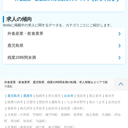
求人の傾向
dodaに掲載中の求人に関するデータを、カテゴリごとにご紹介します。
外食産業・飲食業界
鹿児島県
残業20時間未満
外食産業・飲食業界、鹿児島県、残業20時間未満の転職・求人情報をエリアで絞
り込む
鹿児島市
鹿屋市
枕崎市
阿久根市
出水市
指宿市
西之表市
垂水市
薩摩川内市
日置市
曽於市
霧島市
いちき串木野市
南さつま市
志布志市
奄美市
南九州市
伊佐市
姶良市
姶良郡（湧水町）
大島郡（大和村、宇検村、瀬戸内町、龍郷町、喜界町、徳之島町、天城町、伊仙
町、和泊町、知名町、与論町）
肝属郡（東串良町、錦江町、南大隅町、肝付町）