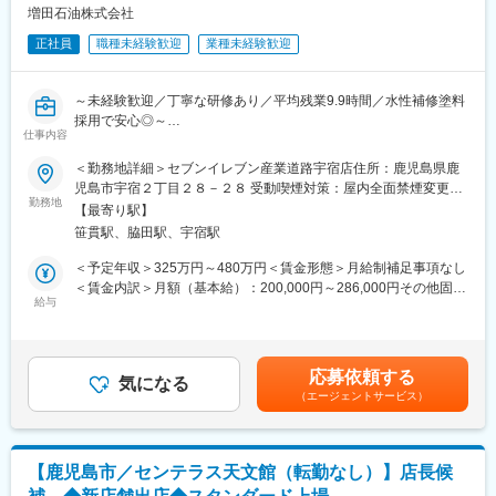
※分からないことは先輩社員がサポートしますので、ご安心くださ
増田石油株式会社
い！
正社員
職種未経験歓迎
業種未経験歓迎
■組織構成：
店長1名（30代）と社員2名、アルバイト約40名で運営しておりま
～未経験歓迎／丁寧な研修あり／平均残業9.9時間／水性補修塗料
す。
採用で安心◎～
仕事内容
■募集背景：
■キャリアパス：
当社は2026年で創業100年を迎えます。長い歴史と確かな経営基
一般社員→店長→エリアマネージャー→事業部長と、着実に成長
＜勤務地詳細＞セブンイレブン産業道路宇宿店住所：鹿児島県鹿
盤を持つ安定企業でありながら、時代のニーズに合わせて新しい
できる環境があります。
児島市宇宿２丁目２８－２８ 受動喫煙対策：屋内全面禁煙変更の
事業にも積極的にチャレンジし、安定と挑戦の両輪で事業を展
勤務地
範囲：会社の定める事業所
【最寄り駅】
開。今回、新たなビジネス（出張カーリペア）を一緒に推進し、
■当社の特徴/魅力：
笹貫駅、脇田駅、宇宿駅
新しい価値を創り出す仲間を募集します。
【未経験者歓迎！完全マニュアルあり】
他飲食店様よりも店内のオペレーションはシンプル化しており、
＜予定年収＞325万円～480万円＜賃金形態＞月給制補足事項なし
■業務内容：
決して難しくないので、マニュアルをもとに研修をして安心して
＜賃金内訳＞月額（基本給）：200,000円～286,000円その他固定
当社の新規事業である、出張型クイック軽板金業務をお任せしま
勤務できます。
給与
手当/月：21,000円～46,000円＜月給＞221,000円～332,000円＜
す。初期メンバーでの募集です。
【福利厚生充実！楽しく長く働ける会社です】
昇給有無＞有＜残業手当＞有＜給与補足＞■昇給：あり／年1回
週休2日、有給取得でプライベート充実。社員割引、子育て応援制
（7月）■賞与：あり／年3回（12月・5月・7月） ※決算賞（5
◇出張カーリペアについて
度など、スタッフが気持ちよく長く勤務できるよう会社独自の制
月）与含む■その他固定手当：住宅手当（21,000円）＜モデル年
応募依頼する
バンパー、ドア、フェンダー等の「ぶつけた、こすった」などに
度を取り入れています。
気になる
収＞・入社5年目男性：年収400万円（各種手当含む）賃金はあく
（エージェントサービス）
よって生じた外板パネルの傷、凹み、ゆがみをお客様先まで伺い
までも目安の金額であり、選考を通じて上下する可能性がありま
その場でクイックにリペアするサービスです。短時間で現地施工
変更の範囲：会社の定める業務
す。月給(月額)は固定手当を含めた表記です。
できる板金塗装サービスは、ニーズが高まっており、今後更なる
需要拡大が見込まれています。
【鹿児島市／センテラス天文館（転勤なし）】店長候