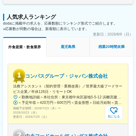
ります。月給(月額)は固定手当を含めた表記です。
環境です。
■物語コーポレーションのここがスゴイ！
・充実した福利厚生
・新規出店による売上増加だけでなく、既存店売上も前年比
長期休暇制度（7連休：取得率100％）があり、別途5連休取得も
117％。
人気求人ランキング
可能です。その他全店深夜営業無し、年末年始完全休業、単身赴
店長への昇格は最短4か月、エリアマネージャーにも最短11ヶ月
dodaに掲載中の求人を、応募数順にランキング形式でご紹介します。
任の場合の帰省費用の支給、家族手当・配偶者手当・住宅手当な
で昇格している方がいます。頑張りがしっかり認められる企業で
※応募数が同数の場合は、新着順に表示しています。
ど、各種手当も完備しております。
す。
更新日：
2026/8/9（日）
・店長最低年収は560万、平均年収は620万とご自身の頑張りが収
変更の範囲：会社の定める業務
入にも反映されます！
鹿児島県
残業20時間未満
外食産業・飲食業界
・店舗社員の平均残業時間は13.7時間、全社的にも残業時間は18
時間と働き方の整備にも業界をリード！
その他1店舗の平均社員人数2.4人と店舗オペレーション体制も抜
群で、1週間の長期休暇も97.9%の社員が取得！
上記背景により離職率は15.3%と低いです！
コンパスグループ・ジャパン株式会社
■研修制度：異業種からの入社比率宅4割なので未経験からでも安
法務アシスタント（契約管理・業務改善）／世界最大級フードサー
心です！
ビス企業／年休126日・リモートOK
教育専門部門「物語アカデミー」で毎月研修を行っています。30
＜勤務地詳細＞本社住所：東京都中央区築地5-5-12 浜離宮建設プラザ4F、5F勤務地最寄駅：都営大江戸線／築地市場駅受動喫煙対策：屋内全面禁煙変更の範囲：無
もの豊富なカリキュラムから、各々のレベルに合った講座を受け
＜予定年収＞420万円～600万円＜賃金形態＞日給月給制＜賃金内訳＞月額（基本給）：280,000円～410,000円/月20日間勤務想定＜想定月額＞280,000円～410,000円＜昇給有無＞有＜残業手当＞有＜給与補足＞※予定年収はあくまでも目安の金額であり、選考を通じて上下する可能性があります。また管理監督者区分での採用となった場合は、残業代の支給はございません。■賞与：年2回（夏季／固定1ケ月、冬季／業績賞与）■給与査定：年1回賃金はあくまでも目安の金額であり、選考を通じて上下する可能性があります。月給(月額)は固定手当を含めた表記です。
ることができ、合宿研修なども実施。一人ひとりの着実な成長を
掲載予定期間：
サポートしています。
2026/7/23（木）
〜
2026/10/21（水）
気になる
更新日：
2026/7/25（土）
■社風
社員個人が全社員宛てに、お店の改善提案、悩みの相談を行って
います。日常的にアイデアに対する返信、誕生日メッセージなど
が飛び交い、社長から直接返信が返ってくることも。風通し良く