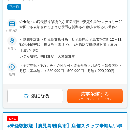
正社員
◇◆先々の店長候補/多角的な事業展開で安定企業/センチュリー21
全国でも表彰されるような優秀な営業も在籍/歩合給あり/週休2日
仕事内容
制/充実した研修/センチュリー21FC◇◆
＜勤務地詳細＞鹿児島支店住所：鹿児島県鹿児島市住吉町12－11
■業務内容：
勤務地最寄駅：鹿児島市電線／いづろ通駅受動喫煙対策：屋内全
不動産の売買物件を、お客様にご紹介・ご案内します。ご提案書
勤務地
面禁煙
【最寄り駅】
類・各種契約書作成から物件の引き渡しまで、不動産売買に関す
いづろ通駅、朝日通駅、天文館通駅
る幅広い業務をお任せします。業務を通して多くの知識を得るこ
とができ、やりがいと成長を実感できます。また、たくさんの反
＜予定年収＞308万円～744万円＜賃金形態＞月給制＜賃金内訳＞
響があり効率的に成果を上げることができます。
月額（基本給）：220,000円～500,000円＜月給＞220,000円～
▼一日の流れ：
給与
500,000円＜昇給有無＞有＜残業手当＞有＜給与補足＞■賞与：年
9時～10時：朝礼・営業会議/10時～12時：お客様対応/12時～13
1回■モデル年収：28歳 年収460万※既存社員で１千万円近くの実
時：お昼休憩/13時～15時：不動産ポータルサイトに物件登録/15
績もあり。■実績に応じた給与体系：歩合給、役職給、資格手当、
時～17時：お客様を物件にご案内/17時～18時：契約書等の書類
重説代理手当・・・etc賃金はあくまでも目安の金額であり、選考
応募依頼する
作成
気になる
を通じて上下する可能性があります。月給(月額)は固定手当を含め
（エージェントサービス）
た表記です。
■組織構成：
営業2名(店長・メンバー）、事務1名の合計3名在籍しています。
NEW
■当社の特徴：
※未経験歓迎【鹿児島/姶良市】店舗スタッフ◆幅広い事
不動産業界は老舗の会社多い業界ですが、当社は設立約15年のベ