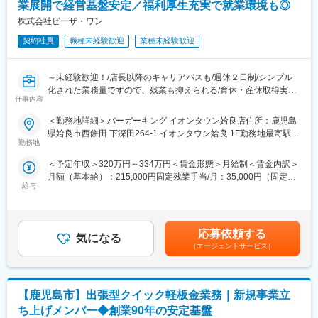
ンチャー企業です。若い社員が多く、仕組みや会社の今後を一緒
業展開で経営基盤安定／福利厚生充実で就業環境も◎
に今後を作っていけるフェーズです。
株式会社ビーザ・ワン
契約社員
職種未経験歓迎
業種未経験歓迎
■やりがい：
不動産売買営業は、不動産という大きな買い物のお手伝いをする
仕事です。一生ものともなりうる不動産売買には重大な責任が伴
～未経験歓迎！/店長以降のキャリアパスも/週休２日制/シンプル
います。だからこそ、お客様のご満足がいく契約ができた際は、
化された業務量ですので、残業も抑えられる/育休・産休取得実績
達成感と大きな自信を得ることができます。感謝されることも多
仕事内容
あり～
く、仕事を頑張る源となります。
＜勤務地詳細＞バーガーキング イオンタウン姶良店住所：鹿児島
■職務概要：
■充実した研修：
県姶良市西餅田 下深田264-1 イオンタウン姶良 1F勤務地最寄駅：
当社は「焼肉ライク」「バーガーキング」など、人気ブランドの
勤務地
まずは、不動産業界で頑張りたいという強い気持ちが大切です。
JR日豊本線／帖佐駅受動喫煙対策：敷地内喫煙可能場所あり変更
FC展開をしており、今後も新店舗のオープンを予定しておりま
知識やスキルは、研修プログラムを通じて身につけることができ
の範囲：会社の定める事業所
＜予定年収＞320万円～334万円＜賃金形態＞月給制＜賃金内訳＞
す。
るので、業界が未経験の方もご安心ください。入門研修では、接
月額（基本給）：215,000円固定残業手当/月：35,000円（固定残
まずは店舗業務からスタートをしていただき、接客・調理・清掃
客のロールプレイングや書類作成の実技、法令や専門用語等、実
給与
業時間20時間0分/月）超過した時間外労働の残業手当は追加支給
などの基本を覚えていただき、将来的にはマネジメント業務をお
際の現場で役立つ内容を学びます。
＜月給＞250,000円（一律手当を含む）＜昇給有無＞有＜残業手
任せすることを想定しています。
当＞有＜給与補足＞※給与詳細は経験・能力を考慮し、相談の上決
■経験者歓迎
定します。■賞与：年2回賃金はあくまでも目安の金額であり、選
■職務詳細：
応募依頼する
センチュリー21は、頑張りを表彰制度で評価します。地区、全
気になる
考を通じて上下する可能性があります。月給(月額)は固定手当を含
＜ホール業務＞
国、世界とフィールドの場を広げながら業績向上のチャレンジが
（エージェントサービス）
めた表記です。
商品提供・レジ対応・片付けなどのホール業務全般
でき、仕事のモチベーションもどんどん上がります。また、知名
＜キッチン業務＞
度があるので反響営業がしやすく、しっかり稼げることが特徴で
仕込み・盛り付け・洗い場など、簡単な調理補助業務
す。
【鹿児島市】出張型クイック軽板金業務｜新規事業立
<店舗運営>
シフト作成・スタッフ教育・売上管理など
ち上げメンバー◆創業90年の安定基盤