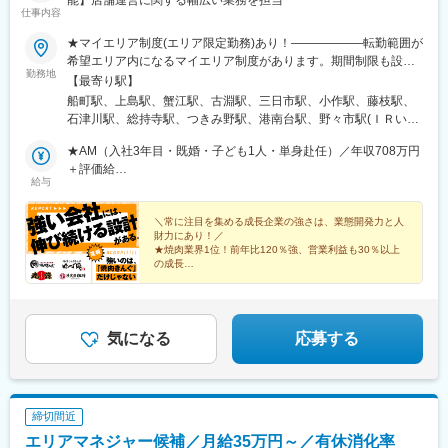
仕事内容
★マイエリア制度(エリア限定勤務)あり！――――――転勤範囲が
希望エリア内になるマイエリア制度があります。期間制限も設け
勤務地
ず、1年後に利用解除も可能です。（待遇や昇給条件で通常社員と
【最寄り駅】
差異はありません。対象は既婚者と介護者）。＜全国＞北海道、
船町駅、上島駅、蟹江駅、古淵駅、三日市駅、小作駅、藤枝駅、
岩手、宮城、山形、福島、栃木、群馬、茨城、埼玉、神奈川、千
石津川駅、総持寺駅、つきみ野駅、港南台駅、野々市駅(ＩＲいし
葉、東京、山梨、静岡、愛知、岐阜、三重、長野、石川、富山、
かわ鉄道線)、岩代清水駅、茂原駅、名取駅、今池駅(福岡県)、三
福井、京都、大阪、兵庫、奈良、和歌山、岡山、愛媛、香川、広
★AM（入社3年目・既婚・子ども1人・単身赴任）／年収708万円
咲駅、東武宇都宮駅、都府楼南駅、梅島駅、上福岡駅、高座渋谷
島、山口、福岡、熊本、大分、長崎、佐賀、宮崎、鹿児島の各直
＋評価給
駅、鷹の台駅、会津若松駅、西熊本駅、中野栄駅、薬師堂駅(宮城
給与
営店※受動喫煙防止対策あり※車通勤OK＜point＞★マイエリア制
★店長（入社2年目・既婚・子ども2人・単身赴任）／年収642万
県)、佐野市駅、川中島駅、仙川駅、沼津駅、北長野駅、都賀駅、
度あり★勤務時間帯や転居を伴う異動の有無を選べるリージョナ
円＋評価給
府中駅(東京都)、駒沢大学駅、東川口駅、北久米駅、高宮駅(福岡
ル制度も稼働中（一部エリアを除きます）状況に応じて、転勤な
＼常に注目を集める成長企業の強さは、業態開発力と人
県)、赤堀駅、岐南駅、南郷１８丁目駅、新前橋駅、甲府駅、山形
財力にあり！／
しも選択できます★毎年7連休×2回取得できるレインボー休暇★
駅、津駅、新高岡駅、綾羅木駅、伏石駅、新宮中央駅、久留米高
★焼肉業界1位！前年比120％強、営業利益も30％以上
家族手当（配偶者月1万円／子ども1人あたり5000円）★単身赴任
校前駅、五香駅、粟島駅、鶴崎駅、辻堂駅、土浦駅、牛久駅、本
の成長
手当（月8万2000円＋月1回の帰省交通費全額支給）★社員寮（ワ
★店長平均年収656万円／今年度も60店出店予定／毎月
厚木駅、藤沢駅、左石駅、新鳥栖駅、小山駅、名鉄岐阜駅、東松
昇格試験有
ンルーム借上げ・家具家電付）あり。自己負担は月5000円＋水
阪駅、大神宮下駅、桂川駅(京都府)、蒲生駅、清輝橋駅、六地蔵駅
★人事・商品企画・広報などキャリアパスも多彩！
道・光熱費のみ！★賞与年2回（平均4カ月分）※過去支給実績
(京阪線)、中書島駅、今宿駅、茂林寺前駅、熊西駅、北久里浜駅、
100％
美濃青柳駅、岡本駅(栃木県)、井尻駅、針中野駅、酒殿駅、高崎問
気になる
応募する
屋町駅、佐賀駅、鯖江駅、米沢駅、森本駅、朝霧駅、瓢箪山駅(大
阪府)、南栄駅、中川駅(神奈川県)、藤が丘駅(愛知県)、大日駅、北
大宮駅、川口元郷駅、羽前千歳駅、新ノ口駅、京口駅、西那須野
駅、八代駅、岩槻駅、東酒田駅、金沢駅、日宇駅、海の公園柴口
締切間近
駅、亀井駅、古見駅(愛知県)、狛江駅、古河駅、名張駅、南福島
エリアマネジャー候補／月給35万円～／有休消化率
駅、多治見駅、武蔵境駅、郡山富田駅、上北台駅、宮崎台駅、上