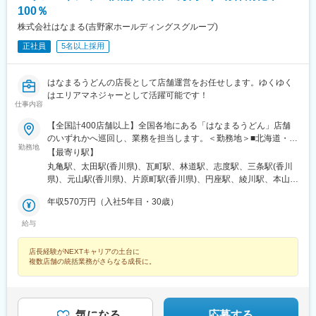
大岡駅、北戸田駅、水沢駅、東武動物公園駅、草加駅、蛇田駅、
100％
尾張星の宮駅、新座駅、恩田駅、球場前駅(岡山県)、上板橋駅、石
株式会社はなまる(吉野家ホールディングスグループ)
岡駅、須賀川駅、江戸川台駅、愛宕駅(千葉県)、豊四季駅、三郷中
正社員
5名以上採用
央駅、古高松駅、蕨駅、塚田駅、八尾駅、横堤駅、本庄駅、海老
名駅(相模線)、六本木駅、広瀬通駅、小池駅、駅前駅、南越谷駅、
人形町駅、本川越駅、多摩境駅、川口駅、八乙女駅、ジヤトコ前
はなまるうどんの店長として店舗運営をお任せします。ゆくゆく
駅、安城駅、高塚駅、京成幕張駅、一ツ木駅、西岐阜駅、東千葉
はエリアマネジャーとして活躍可能です！
駅、花小金井駅、南久留米駅、荒井駅(宮城県)、安芸長束駅、春日
仕事内容
井駅(中央本線)、千代県庁口駅、豊春駅、太田駅(群馬県)、新下関
駅、足利駅、栂・美木多駅、笹貫駅、本郷台駅、小松駅、宮崎
【全国計400店舗以上】全国各地にある「はなまるうどん」店舗
駅、大門駅(愛知県)、小手指駅、赤塚駅、平田町駅、春日川駅、田
のいずれかへ巡回し、業務を担当します。＜勤務地＞■北海道・東
勤務地
中口駅、三ツ境駅、東海学園前駅、西若松駅、五井駅、阿漕駅、
北：北海道・青森・岩手・宮城・秋田・山形・福島■関東：茨城・
【最寄り駅】
高横須賀駅、大元駅、静岡駅、霞ケ浦駅、矢部駅、牛久保駅、八
栃木・群馬・埼玉・千葉・東京・神奈川・山梨■東海：岐阜・静
丸亀駅、太田駅(香川県)、瓦町駅、林道駅、志度駅、三条駅(香川
幡駅(静岡県)、柏の葉キャンパス駅、泉中央駅、卸町駅(宮城県)、
岡・愛知・三重■北信越：新潟・富山・石川・福井・長野■関西：
県)、元山駅(香川県)、片原町駅(香川県)、円座駅、綾川駅、本山駅
愛甲石田駅、つくば駅、古庄駅、三河安城駅、谷塚駅、足利市
滋賀・京都・大阪・兵庫・奈良・和歌山■中国・四国：鳥取・島
(香川県)、観音寺駅(香川県)、渋谷駅、湘南台駅、新宿駅、高田馬
駅、富沢駅、朝倉駅(愛知県)、大磯駅、佐伯区役所前駅、湘南深沢
根・岡山・広島・山口・徳島・香川・愛媛・高知■九州・沖縄：福
年収570万円（入社5年目・30歳）
場駅、阿佐ケ谷駅、中野駅(東京都)、京橋駅(東京都)、陽東３丁目
駅、播磨高岡駅、君津駅、備前三門駅、足羽山公園口駅、西川田
岡・長崎・熊本・大分・鹿児島・沖縄※詳細は当社HPをご確認く
駅、京急川崎駅、吉野原駅、小山駅、吉祥寺駅、大和駅(神奈川
給与
駅、宮山駅、宮原駅、若林駅(愛知県)、宇宿一丁目駅、柚須駅、弥
ださい。https://stores.hanamaruudon.com/hanamaru/☆配属後、
県)、新杉田駅、北茅ケ崎駅、足利駅、南大沢駅、北戸田駅、目黒
生駅、網干駅、衣笠駅、ひろせ野鳥の森駅、富士宮駅、野里駅、
キャリアアップに合わせて、全国転勤の可能性があります。転勤
駅、長津田駅、千葉ニュータウン中央駅、藤沢本町駅、神田駅(東
橋本駅(福岡県)、金蔵寺駅、大師前駅、幸手駅、福工大前駅、幸
店長経験がNEXTキャリアの土台に
時には引越し費用を会社が全額負担。また社宅制度なども用意し
京都)、箱根ケ崎駅、雀宮駅、小田栄駅、比良駅(愛知県)、安城
複数店舗の統括業務がさらなる成長に。
駅、博多南駅、尾張一宮駅、深谷駅、新瀬戸駅、日永駅、香川
ており、あなたの新生活をしっかりサポート！安心して新しい土
駅、舞阪駅、愛知大学前駅、茶屋ケ坂駅、野並駅、稲荷口駅、遠
駅、志布志駅、田尾寺駅、調布駅、雀宮駅、下永谷駅、井の頭公
地で活躍いただけます。詳細は【福利厚生】欄へ。※U・Iターン歓
州小松駅、天竜川駅、大門駅(愛知県)、西一宮駅、明智駅(名鉄
園駅、下飯田駅、平塚駅、新居浜駅、南浦和駅、吉原本町駅、鴨
迎※受動喫煙対策：敷地内全面禁煙
線)、高塚駅、三郷駅(愛知県)、成岩駅、逢妻駅、杁ケ池公園駅、
宮駅、比良駅(愛知県)、初富駅、螢田駅、朝霞台駅、赤坂駅(東京
上島駅、釜戸駅、春日井駅(中央本線)、美濃青柳駅、鶴舞駅、ナゴ
都)、六浦駅、千葉寺駅、中百舌鳥駅、港南中央駅、笠寺駅、竹ノ
気になる
応募する