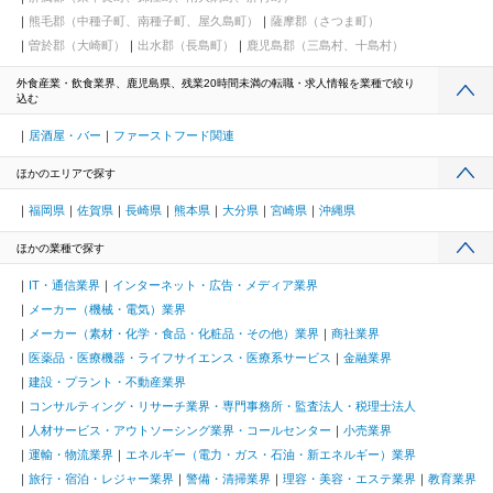
熊毛郡（中種子町、南種子町、屋久島町）
薩摩郡（さつま町）
曽於郡（大崎町）
出水郡（長島町）
鹿児島郡（三島村、十島村）
外食産業・飲食業界、鹿児島県、残業20時間未満の転職・求人情報を業種で絞り
込む
居酒屋・バー
ファーストフード関連
ほかのエリアで探す
福岡県
佐賀県
長崎県
熊本県
大分県
宮崎県
沖縄県
ほかの業種で探す
IT・通信業界
インターネット・広告・メディア業界
メーカー（機械・電気）業界
メーカー（素材・化学・食品・化粧品・その他）業界
商社業界
医薬品・医療機器・ライフサイエンス・医療系サービス
金融業界
建設・プラント・不動産業界
コンサルティング・リサーチ業界・専門事務所・監査法人・税理士法人
人材サービス・アウトソーシング業界・コールセンター
小売業界
運輸・物流業界
エネルギー（電力・ガス・石油・新エネルギー）業界
旅行・宿泊・レジャー業界
警備・清掃業界
理容・美容・エステ業界
教育業界