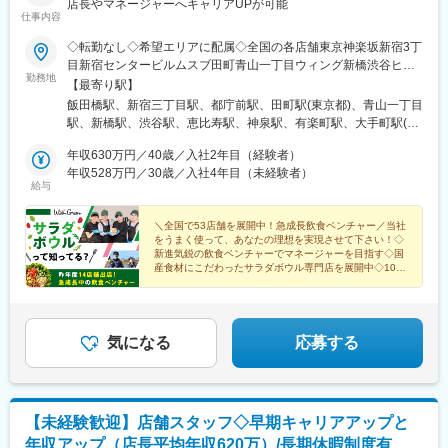
(中央本線)、千代県庁口駅、豊春駅、太田駅(群馬県)、新下関駅、
店長やマネージャーへキャリアUPが可能
仕事内容
足利駅、栂・美木多駅、笹貫駅、本郷台駅、小松駅、宮崎駅、大
門駅(愛知県)、小手指駅、赤塚駅、平田町駅、春日川駅、田中口
◇転勤なし◇希望エリアに配属◇全国の各店舗東京神楽坂新宿3丁
駅、三ツ境駅、東海学園前駅、西若松駅、五井駅、阿漕駅、高横
目新宿センタービルムスブ田町青山一丁目ウィング新橋渋谷ヒカ
須賀駅、大元駅、静岡駅、霞ケ浦駅、矢部駅、牛久保駅、八幡駅
勤務地
リエShinQs東横のれん街恵比寿渋谷道玄坂通有楽町イトシア大手
【最寄り駅】
(静岡県)、柏の葉キャンパス駅、泉中央駅、卸町駅(宮城県)、愛甲
町日本橋高島屋S.C.銀座ノボ丸の内オアゾ東京ミッドタウン八重
飯田橋駅、新宿三丁目駅、都庁前駅、田町駅(東京都)、青山一丁目
石田駅、つくば駅、古庄駅、三河安城駅、谷塚駅、足利市駅、富
洲自由が丘北千住マルイ東京ドームシティ ラクーア羽田空港第1
駅、新橋駅、渋谷駅、恵比寿駅、神泉駅、有楽町駅、大手町駅(東
沢駅、朝倉駅(愛知県)、大磯駅、佐伯区役所前駅、湘南深沢駅、播
ターミナル錦糸町パルコ吉祥寺マルイルミネ立川日比谷仲通りル
京都)、日比谷駅、東京駅、日本橋駅(東京都)、銀座駅、池袋駅、
磨高岡駅、君津駅、備前三門駅、足羽山公園口駅、西川田駅、宮
ミネ荻窪池袋神奈川FOOD&TIME ISETAN YOKOHAMA横浜ポルタ
年収630万円／40歳／入社2年目（経験者）
自由が丘駅、錦糸町駅、北千住駅、後楽園駅、羽田空港第２ター
山駅、宮原駅、若林駅(愛知県)、宇宿一丁目駅、柚須駅、弥生駅、
アトレ川崎埼玉ルミネ大宮浦和パルコ千葉成田空港第１ターミナ
年収528万円／30歳／入社4年目（未経験者）
ミナル駅(東京モノレール・ＡＮＡ利用)、荻窪駅、吉祥寺駅、立川
網干駅、衣笠駅、ひろせ野鳥の森駅、富士宮駅、野里駅、橋本駅
給与
ル流山おおたかの森S・C FLAPS店愛知名古屋ラシック名古屋サ
駅、横浜駅、川崎駅、大宮駅(埼玉県)、浦和駅、芝山千代田駅、流
(福岡県)、金蔵寺駅、大師前駅、幸手駅、福工大前駅、幸駅、博多
ンロード名古屋ユニモール名古屋栄セントラルパーク京都京都ラ
山おおたかの森駅、栄駅(愛知県)、名鉄名古屋駅、国際センター
南駅、尾張一宮駅、深谷駅、新瀬戸駅、日永駅、香川駅、志布志
クエ四条烏丸京都高島屋S.C.大阪エキマルシェ大阪大丸梅田ホワ
＼全国で53店舗を展開中！急成長飲食ベンチャー／当社
駅、久屋大通駅、四条駅(京都市営)、京都河原町駅、東梅田駅、大
駅、田尾寺駅、調布駅、雀宮駅、昭島駅、下永谷駅、井の頭公園
をうまく使って、あなたの理想を実現させて下さい！◇
イティ梅田クリスタ長堀ディアモール大阪兵庫神戸さんちか阪急
阪駅、長堀橋駅、神戸三宮駅(阪急・神戸高速)、西宮北口駅、岡山
駅、下飯田駅、平塚駅、新居浜駅、南浦和駅、吉原本町駅、鴨宮
新進気鋭の飲食ベンチャーでマネージャーを目指す◇国
西宮ガーデンズ岡山岡山一番街店広島ミナモア広島店福岡アミュ
駅、広島駅、博多駅、西鉄福岡駅、天神駅、牛込神楽坂駅、新宿
産食材にこだわったサラダボウル専門店を展開中◇100
駅、比良駅(愛知県)、初富駅、螢田駅、朝霞台駅、赤坂駅(東京
プラザ博多天神地下街ONE FUKUOKA BLDG.
店舗体制を目指して体制強化中
駅(東京メトロ)、新宿西口駅、三田駅(東京都)、乃木坂駅、内幸町
都)、六浦駅、千葉寺駅、中百舌鳥駅、港南中央駅、笠寺駅、竹ノ
駅、代官山駅、三越前駅、京橋駅(東京都)、九品仏駅、春日駅(東
塚駅、岩国駅、京急川崎駅、堅田駅、長浜駅、浅草駅(ＴＸ)、原木
京都)、井の頭公園駅、立川北駅、神奈川駅、新高島駅、京急川崎
中山駅、柴崎駅、石津北駅、五反野駅、江戸橋駅、泉福寺駅、船
駅、栄町駅(愛知県)、近鉄名古屋駅、烏丸駅、祇園四条駅、梅田駅
気になる
応募する
橋競馬場駅、新越谷駅、桃山南口駅、新大津駅、駒川中野駅、八
(地下鉄)、心斎橋駅、大阪梅田駅(阪神線)、神戸三宮駅(阪神)、岡
景島駅、八景水谷駅、和泉多摩川駅、ときわ台駅(東京都)、屋島
山駅前駅、祇園駅(福岡県)、神楽坂駅、新宿駅、西新宿駅、外苑前
駅、鶴見緑地駅、海老名駅(相鉄・小田急)、乃木坂駅、青葉通一番
駅、汐留駅、銀座一丁目駅、二重橋前駅、茅場町駅、宝町駅(東京
町駅、駅前大通駅、水天宮前駅、川越駅、宇宿駅、和歌山駅、太
都)、奥沢駅、水道橋駅、立川南駅、高島町駅、矢場町駅、名古屋
子堂駅、二軒茶屋駅(鹿児島県)、西新井大師西駅、布田駅、新鎌ケ
【未経験歓迎】店舗スタッフ◇早期キャリアアップと
駅、烏丸御池駅、三条駅(京都府)、大阪梅田駅(阪急線)、堺筋本町
谷駅、溜池山王駅、川崎駅、田原町駅(東京都)、下総中山駅、石津
年収アップ（店長平均年収620万）/長期休暇制度有
駅、三宮駅(神戸市営)、西川緑道公園駅、猿猴橋町駅、天神南駅