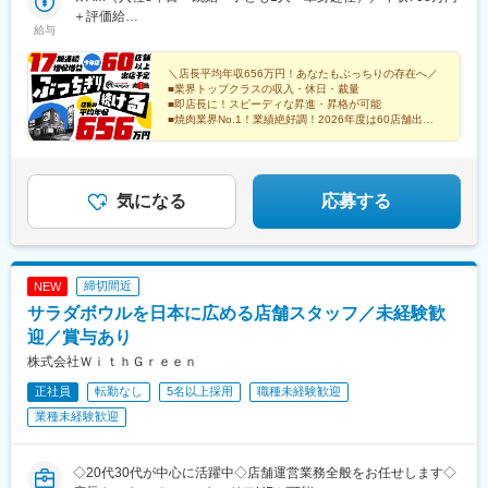
咲駅、東武宇都宮駅、都府楼南駅、梅島駅、上福岡駅、高座渋谷
所前駅(愛媛県)、松山駅(愛媛県)、熊本城・市役所前駅、天文館通
島、栃木、群馬、茨城、埼玉、神奈川、千葉、東京、山梨、静
＋評価給
駅、鷹の台駅、会津若松駅、西熊本駅、中野栄駅、薬師堂駅(宮城
駅、天拝山駅、中佐世保駅、広電五日市駅、八丁堀駅(広島県)、岩
給与
岡、愛知、岐阜、三重、長野、石川、富山、福井、京都、大阪、
★店長（入社2年目・既婚・子ども2人・単身赴任）／年収642万
■レインボー休暇制度/有給取得率
県)、佐野市駅、川中島駅、仙川駅、沼津駅、北長野駅、都賀駅、
村田駅、市役所前駅(長野県)、琴似駅(札幌市営)、あおば通駅、広
兵庫、奈良、和歌山、岡山、愛媛、香川、広島、山口、福岡、熊
円＋評価給
休暇取得率は（昨年度実績）94.2％！店長から取得するよう促す
駒沢大学駅、東川口駅、北久米駅、高宮駅(福岡県)、赤堀駅、岐南
瀬通駅、弘前東高前駅、久里浜駅、永田町駅、立川南駅、平沼橋
本、大分、長崎、佐賀、宮崎、鹿児島の各直営店※受動喫煙防止対
＼店長平均年収656万円！あなたもぶっちりの存在へ／
ので、取りづらい雰囲気はございません。また年2回取得可能で充
駅、南郷１８丁目駅、新前橋駅、甲府駅、山形駅、津駅、新高岡
駅、霞ケ関駅(東京都)、八丁堀駅(東京都)、岩本町駅、神泉駅、三
■業界トップクラスの収入・休日・裁量
策あり※車通勤OK＜point＞★勤務時間帯や転居を伴う異動の有無
実した長期連休を過ごせるように、賞与とは別でレインボー休暇
駅、綾羅木駅、伏石駅、新宮中央駅、久留米高校前駅、五香駅、
■即店長に！スピーディな昇進・昇格が可能
越前駅、東京テレポート駅、九段下駅、竹橋駅、小田急永山駅、
を選べるリージョナル制度も稼働中★家族手当（配偶者月1万円／
支援金が支給されます。(業績による)※有給取得率も65.3％です！
粟島駅、鶴崎駅、辻堂駅、土浦駅、牛久駅、本厚木駅、藤沢駅、
■焼肉業界No.1！業績絶好調！2026年度は60店舗出店
朝霞台駅、乃木坂駅、公園駅、蓮沼駅、南船橋駅、高尾駅(東京
子ども1人あたり5000円）★単身赴任手当（月8万2000円＋月1回
計画
左石駅、新鳥栖駅、小山駅、名鉄岐阜駅、東松阪駅、大神宮下
都)、富士見町駅(神奈川県)、曳舟駅、有楽町駅、青物横丁駅、港
■年休118日／毎年2回7連休（14連休可）
の帰省交通費全額支給）★社員寮あり。自己負担は月5000円＋水
変更の範囲：会社の定める業務
駅、桂川駅(京都府)、蒲生駅、清輝橋駅、六地蔵駅(京阪線)、中書
南中央駅、小田急多摩センター駅、京王多摩センター駅、両国
道・光熱費のみ！★賞与年2回（平均4カ月分）※過去支給実績
島駅、今宿駅、茂林寺前駅、熊西駅、北久里浜駅、美濃青柳駅、
駅、東池袋駅、府中本町駅、市ケ谷駅、大崎広小路駅、高松駅(香
100％
岡本駅(栃木県)、井尻駅、針中野駅、酒殿駅、高崎問屋町駅、佐賀
気になる
応募する
川県)、学習院下駅、銀座一丁目駅、扇町駅(大阪府)、京都河原町
駅、鯖江駅、米沢駅、森本駅、朝霧駅、瓢箪山駅(大阪府)、南栄
駅、天王寺駅前駅、大阪難波駅、日本橋駅(大阪府)、県庁前駅(兵
駅、中川駅(神奈川県)、藤が丘駅(愛知県)、大日駅、北大宮駅、川
庫県)、ハーバーランド駅、西代駅、西梅田駅、大手町駅(愛媛
口元郷駅、羽前千歳駅、新ノ口駅、京口駅、西那須野駅、八代
県)、水道町駅、加治屋町駅、修大協創中高前駅、紙屋町東駅、電
駅、岩槻駅、東酒田駅、金沢駅、日宇駅、海の公園柴口駅、亀井
鉄富山駅、仙台駅、赤坂駅(東京都)、西武新宿駅、高島町駅、虎ノ
締切間近
NEW
駅、古見駅(愛知県)、狛江駅、古河駅、名張駅、南福島駅、多治見
門ヒルズ駅、末広町駅(東京都)、東京駅、水天宮前駅、東京国際ク
サラダボウルを日本に広める店舗スタッフ／未経験歓
駅、武蔵境駅、郡山富田駅、上北台駅、宮崎台駅、上大岡駅、北
ルーズターミナル駅、飯田橋駅、新御茶ノ水駅、国会議事堂前
戸田駅、水沢駅、東武動物公園駅、草加駅、蛇田駅、尾張星の宮
迎／賞与あり
駅、井野駅(千葉県)、大神宮下駅、日比谷駅、馬喰町駅、都電雑司
駅、新座駅、恩田駅、球場前駅(岡山県)、上板橋駅、石岡駅、須賀
株式会社ＷｉｔｈＧｒｅｅｎ
ケ谷駅、曙橋駅
川駅、江戸川台駅、愛宕駅(千葉県)、豊四季駅、三郷中央駅、古高
正社員
転勤なし
5名以上採用
職種未経験歓迎
松駅、蕨駅、塚田駅、八尾駅、横堤駅、本庄駅、海老名駅(相模
線)、六本木駅、広瀬通駅、小池駅、駅前駅、南越谷駅、人形町
業種未経験歓迎
駅、本川越駅、多摩境駅、川口駅、八乙女駅、ジヤトコ前駅、安
城駅、高塚駅、京成幕張駅、一ツ木駅、西岐阜駅、東千葉駅、花
小金井駅、南久留米駅、荒井駅(宮城県)、安芸長束駅、春日井駅
◇20代30代が中心に活躍中◇店舗運営業務全般をお任せします◇