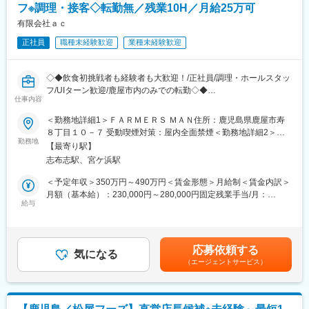
※複数台施工の依頼でなかった場合は、途中で移動があります
フ※調理・接客◇転勤無／残業10H／月給25万可
◇仕入れ・商品開発 など
※ピーク時には調理や接客のサポートをしますが、難しい調理スキ
有限会社ａｃ
■研修体制：
ルは不要！
入社後、約1か月の研修制度を整えています。専門技術を習得する
正社員
職種未経験歓迎
業種未経験歓迎
ため、トータルリペア本部との連携による丁寧な指導・サポート
■組織構成：
が受けられるので、未経験の方も安心して働ける環境です。
ピエトロ 鹿児島センテラス店：30名程度が在籍しています。
◇◆飲食初挑戦者も経験者も大歓迎！/正社員/調理・ホールスタッ
変更の範囲：会社の定める業務
フ/UIターン歓迎/鹿屋市内のみでの転勤◇◆
■キャリアパス：
仕事内容
店長→アシスタントマネージャーエリアマネージャ→スーパーバ
■職務内容 【変更の範囲：会社の定める業務】
＜勤務地詳細1＞ＦＡＲＭＥＲＳ ＭＡＮ住所：鹿児島県鹿屋市寿
イザーなどを目指すことができます◎
鹿児島県鹿屋市内にある3店舗のいずれかにて正社員として調理/
８丁目１０－７ 受動喫煙対策：屋内全面禁煙＜勤務地詳細2＞は
年2～4回面談を通して評価を実施、あなたの頑張りをしっかりと
ホールをお任せ致します。将来的には店舗管理もお任せ予定で
勤務地
るんち住所：鹿児島県鹿屋市本町３番２号松屋ビル1Ｆ 受動喫煙
評価します！
【最寄り駅】
す。
対策：屋内全面禁煙＜勤務地詳細3＞魚菜丸住所：鹿児島県鹿屋市
志布志駅、宮ケ浜駅
【調理】
白崎町３－４ 受動喫煙対策：屋内全面禁煙変更の範囲：会社の定
■働き方：
・仕込み、調理
める事業所
＜予定年収＞350万円～490万円＜賃金形態＞月給制＜賃金内訳＞
◇年休は業界でも高水準の115日。今後は年休120日を目指してい
※調理は基本手作りになりますので、出来合いのものはありません
月額（基本給）：230,000円～280,000円固定残業手当/月：
ます。
・食器洗浄・清掃など
給与
70,000円（固定残業時間30時間0分/月）超過した時間外労働の残
◇リフレッシュ休暇制度を導入し、繁忙期外で5連休を取得するこ
【ホール/接客】
業手当は追加支給＜月給＞300,000円～350,000円（一律手当を含
とが可能。
・配膳・注文取り・レジ操作・お客様対応など
む）＜昇給有無＞有＜残業手当＞有＜給与補足＞※スキルや経験に
◇本部サポートセンターもあり、店長業務の研修・サポート体制
※入社後しばらくは調理メイン（8割程）のお仕事になるかと思い
よって決定いたします。■昇給：有■賞与：年2回※計2.00ヶ月分
も整っており働きやすい環境です。
応募依頼する
ます。
気になる
（前年度実績）賃金はあくまでも目安の金額であり、選考を通じ
（エージェントサービス）
※出来合いの料理はありませんが、未経験や料理経験がない先輩社
て上下する可能性があります。月給(月額)は固定手当を含めた表記
■当社について：
員も1～3か月程度でできるようになりました。
です。
1980年に第1号店としてオープンした「洋麺屋ピエトロ」は現在
は業態のバリエーションも増え、直営店舗は北海道、新潟、東
■入社後
京、神奈川、埼玉、静岡、名古屋、福岡、佐賀、熊本、鹿児島で