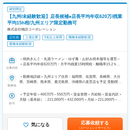
ルプを出しなど助け合っております。外食企業の中でも魅力的な
就業環境です。
締切間近
■キャリアアップ例
・入社11カ月でエリアマネジャーに昇進
【九州/未経験歓迎】店長候補※店長平均年収620万/残業
＜現場を思いやる社風＞
・入社2年半で商品開発
平均15h程/九州エリア限定勤務可
本部の社員の9割が、現場(店舗就業)経験者です。
・入社4年半で事業部長
そのため、現場を非常に重要視した経営を行っており、現場での
株式会社物語コーポレーション
店長昇格後も、「エリアマネジャー、営業部長、人事」など、
課題を出来るだけ早く改善できるよう会社を上げて努めておりま
様々な道へ進めます！実際に本部社員の７割以上が現場経験者。
正社員
上場企業
5名以上採用
職種未経験歓迎
す。
女性管理職も多数活躍中！離職率は15.2%！（業界平均は30％）
業種未経験歓迎
と働きやすい環境づくりに力を入れています！
■研修制度
～焼肉きんぐ・丸源ラーメン・ゆず庵・お好み焼本舗等を運営～
2002年に設立された、教育専門部門「物語アカデミー」。毎月研
＜店長平均年収620万円・月平均残業15時間程・離職率15.2％・
修を行っています。30もの豊富なカリキュラムから、レベルに合
仕事内容
最大14連休取得可能・深夜営業無・年末年始休業と安定した年収
った講座を受けることができ、合宿研修なども実施。一人ひとり
を得ながら、プライベートも充実させ働くことができる環境がご
＜勤務地詳細＞九州エリア住所：福岡県、佐賀県、長崎県、大分
の着実な成長をサポートしているので、入社後のキャッチアップ
ざいます＞
県、宮崎県、熊本県、鹿児島県、沖縄県の直営店を予定 受動喫煙
もご安心ください。
配属先はあなたの経験、希望を考慮して決定します。あなたなり
勤務地
対策：敷地内喫煙可能場所あり変更の範囲：会社の定める事業所
のアイデアで人気店を作り上げてください！
■風通しの良い社風
＜予定年収＞400万円～550万円＜賃金形態＞月給制＜賃金内訳＞
※それぞれの自分物語インタビュー：
社内イントラネットでは、社員個人が全社員宛てに、お店の改善
月額（基本給）：221,000円～432,000円＜月給＞221,000円～
https://www.youtube.com/@monogatari_jinzaikaihatsu/videos
給与
提案、悩みの相談を行っています。日常的にアイデアに対する返
432,000円＜昇給有無＞有＜残業手当＞有＜給与補足＞■昇級：年
信、誕生日メッセージなどが飛び交い、社長から直接返信が返っ
1回■賞与：年2回（6月、12月）※通年基本給4箇月分/過去支給実
■業務内容
てくることも。全社員が経営に参加できます。
績100％■モデル年収：店長年収544万円～700万円★AM（入社3
年商約2億～3億円の店舗の売上・利益管理、30～80名の従業員の
年目）／年収708万円＋評価給★店長（入社2年目）／年収642万
採用・教育・労務管理、店舗・業態改善に繋がる提案・企画な
応募依頼する
気になる
■レインボー休暇制度/有給取得率
円＋評価給★新任店長（入社8か月）／年収544万＋評価給賃金は
ど、幅広い業務を担当します。※店舗には平均3~4名程度の正社員
（エージェントサービス）
休暇取得率は（昨年度実績）94.2％！店長から取得するよう促す