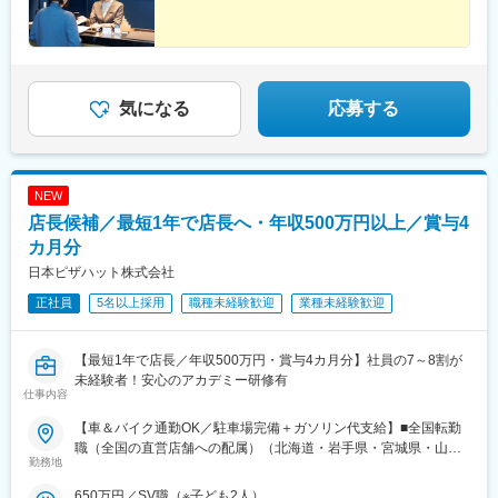
都)、赤羽岩淵駅、大門駅(東京都)、新静岡駅、金沢駅、伏見駅(愛
休暇取得率は（昨年度実績）94.2％！店長から取得するよう促す
知県)、矢場町駅、三条駅(京都府)、東梅田駅、動物園前駅、山陽
ので、取りづらい雰囲気はございません。また年2回取得可能で充
姫路駅、駒ケ林駅、片原町駅(香川県)、櫛田神社前駅、東比恵駅、
実した長期連休を過ごせるように、賞与とは別でレインボー休暇
通町筋駅、資生館小学校前駅、仙台駅、新宿御苑前駅、本郷三丁
支援金が支給されます。(業績による)※有給取得率も65.3％です！
目駅、上野御徒町駅、蔵前駅、汐留駅、七ツ屋駅、国際センター
駅、栄町駅(愛知県)、東山駅(京都府)、扇町駅(大阪府)、新今宮
気になる
応募する
変更の範囲：会社の定める業務
駅、西代駅、今橋駅、祇園駅(福岡県)、熊本城・市役所前駅
NEW
店長候補／最短1年で店長へ・年収500万円以上／賞与4
カ月分
日本ピザハット株式会社
正社員
5名以上採用
職種未経験歓迎
業種未経験歓迎
【最短1年で店長／年収500万円・賞与4カ月分】社員の7～8割が
未経験者！安心のアカデミー研修有
仕事内容
【車＆バイク通勤OK／駐車場完備＋ガソリン代支給】■全国転勤
職（全国の直営店舗への配属）（北海道・岩手県・宮城県・山梨
勤務地
県・石川県・福井県・奈良県・和歌山県・鳥取県・島根県・香川
県・熊本県・宮崎県を除く）全国にある店舗への配属・転勤の可
650万円／SV職（※子ども2人）