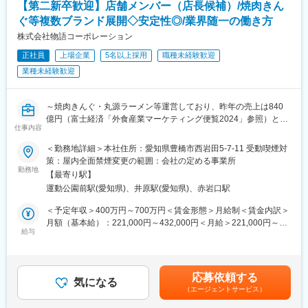
【第二新卒歓迎】店舗メンバー（店長候補）/焼肉きん
・入社2年半で商品開発
ぐ等複数ブランド展開◇安定性◎/業界随一の働き方
・入社4年半で事業部長
店長の先も、エリアマネジャー、営業部長、人事など、様々な道
株式会社物語コーポレーション
へ進めます！実際に本部社員の７割以上が現場経験者。女性管理
正社員
上場企業
5名以上採用
職種未経験歓迎
職も多数活躍中！離職率は16.1％！（業界平均は30％）と働きや
業種未経験歓迎
すい環境づくりに力を入れています！
■転勤
～焼肉きんぐ・丸源ラーメン等運営しており、昨年の売上は840
転勤の範囲が全国ではなくエリア内だけになるマイエリア制度あ
億円（富士経済「外食産業マーケティング便覧2024」参照）と焼
り。
仕事内容
肉チェーン業界1位！～
勤務時間帯や転居を伴う異動の有無を選べるリージョナル制度も
＜平均年収620万円・月平均残業18時間程度・離職率15％・最大
引き続き稼働中で腰を据えて働くことも可能！
＜勤務地詳細＞本社住所：愛知県豊橋市西岩田5-7-11 受動喫煙対
14連休取得可能・深夜営業無・年末年始休業と安定した年収を得
策：屋内全面禁煙変更の範囲：会社の定める事業所
ながら、プライベートも充実させ働くことができる環境がござい
勤務地
■研修制度
【最寄り駅】
ます＞
2002年に設立された、教育専門部門「物語アカデミー」。毎月研
運動公園前駅(愛知県)、井原駅(愛知県)、赤岩口駅
修を行っています。30もの豊富なカリキュラムから、レベルに合
■業務内容
った講座を受けることができ、合宿研修なども実施。一人ひとり
＜予定年収＞400万円～700万円＜賃金形態＞月給制＜賃金内訳＞
まずは当社のこだわりやオペレーション、スタッフ・お客さまの
の着実な成長をサポートしているので、入社後のキャッチアップ
月額（基本給）：221,000円～432,000円＜月給＞221,000円～
特徴などを学んでいただきます。年商約2億～3億円の店舗の売
給与
もご安心ください。
432,000円＜昇給有無＞有＜残業手当＞有＜給与補足＞■昇級：年
上・利益管理、30～80名の従業員の採用・教育・労務管理、店
1回■賞与：年2回（6月、12月）※通年基本給4箇月分/過去支給実
舗・業態改善に繋がる提案・企画など、幅広い業務を担当しま
■風通しの良い社風
績100％■モデル年収：店長年収544万円～700万円★AM（入社3
す。
社内イントラネットでは、社員個人が全社員宛てに、お店の改善
年目）／年収708万円＋評価給★店長（入社2年目）／年収642万
応募依頼する
気になる
提案、悩みの相談を行っています。日常的にアイデアに対する返
円＋評価給★新任店長（入社8か月）／年収544万＋評価給賃金は
（エージェントサービス）
■物語コーポレーションのここがスゴイ！
信、誕生日メッセージなどが飛び交い、社長から直接返信が返っ
あくまでも目安の金額であり、選考を通じて上下する可能性があ
・新規出店による売上増加だけでなく、既存店売上も前年比
てくることも。全社員が経営に参加できます。