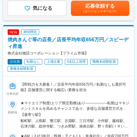
駅、環状通東駅、元町駅(北海道)、愛甲石田駅、京急久里浜駅、寒
2年目）／年収642万円＋評価給★新任店長（入社8か月）／年収
採用・教育・労務管理、店舗・業態改善に繋がる提案・企画な
応募依頼する
川駅、赤坂見附駅、四街道駅、小田林駅、印西牧の原駅、土浦
気になる
544万＋評価給賃金はあくまでも目安の金額であり、選考を通じ
ど、幅広い業務を担当します。※店舗には平均3~4名程度の正社員
（エージェントサービス）
駅、南宇都宮駅、鉄道博物館駅、獨協大学前駅、新宿駅(東京メト
て上下する可能性があります。月給(月額)は固定手当を含めた表記
がいます。入社後のフォロー体制も万全です。
ロ)、立川駅、横浜駅、虎ノ門駅、茅場町駅、越谷レイクタウン
です。
駅、川俣駅、秋葉原駅、日本橋駅(東京都)、台場駅、東銀座駅、西
■キャリアアップ例
国分寺駅、水道橋駅、妙典駅、神保町駅、桜田門駅、浦安駅(千葉
締切間近
NEW
・入社11カ月でエリアマネジャーに昇進
県)、鎌取駅、橋本駅(神奈川県)、京王永山駅、古淵駅、東久留米
・入社2年半で商品開発
焼肉きんぐ等の店長／店長平均年収656万円／スピーデ
駅、笠幡駅、相模大野駅、京成成田駅、常永駅、北柏駅、北朝霞
・入社4年半で事業部長
ィ昇進
駅、松岸駅、上尾駅、水戸駅、府中競馬正門前駅、新茂原駅、六
店長昇格後も、「エリアマネジャー、営業部長、人事」など、
本木駅、地区センター駅、南古谷駅、仲町台駅、蒲田駅、海浜幕
株式会社物語コーポレーション【プライム市場】
様々な道へ進めます！実際に本部社員の７割以上が現場経験者。
張駅、船橋競馬場駅、東戸塚駅、狭間駅、大船駅、京成曳舟駅、
女性管理職も多数活躍中！離職率は15.2%！（業界平均は30％）
正社員
転勤なし
上場企業
5名以上採用
職種未経験歓迎
銀座駅、宇都宮大学陽東キャンパス駅、八千代緑が丘駅、東陽町
と働きやすい環境づくりに力を入れています！
駅、センター北駅、品川シーサイド駅、木更津駅、上大岡駅、新
業種未経験歓迎
浦安駅、元町・中華街駅、大宝駅、多摩センター駅、綱島駅、川
■研修制度
口駅、浅草橋駅、大森町駅、池袋駅、南砂町駅、新習志野駅、府
2002年に設立された、教育専門部門「物語アカデミー」。毎月研
中駅(東京都)、分倍河原駅、谷塚駅、青砥駅、武蔵境駅、新松戸
【即戦力を大募集！／店長平均年収656万円／転勤なしも選択可
修を行っています。30もの豊富なカリキュラムから、レベルに合
駅、四ツ谷駅、古河駅、松戸駅、五反田駅、スポーツセンター
能】店舗運営に関する幅広い業務を担当
った講座を受けることができ、合宿研修なども実施。一人ひとり
仕事内容
駅、小手指駅、国領駅、立川北駅、羽貫駅、幕張豊砂駅、船堀
の着実な成長をサポートしているので、入社後のキャッチアップ
駅、志木駅、上福岡駅、辰巳駅、琴電志度駅、伏石駅、高松築港
★マイエリア制度(エリア限定勤務)あり――――――転勤はマネジ
もご安心ください。
駅、明治神宮前駅、新宿西口駅、西早稲田駅、南阿佐ケ谷駅、宝
メントスキルを高めるチャンスであり、多様な店舗運営方式を学
町駅(東京都)、川崎駅、井の頭公園駅、杉田駅(神奈川県)、茅ケ崎
勤務地
べる機会ではありますが、ライフステージにあわせた働き方がで
【最寄り駅】
■風通しの良い社風
駅、新日本橋駅、浜川崎駅、南栄駅、青山駅(愛知県)、長久手古戦
きるように転勤範囲が全国ではなく、希望エリア内になるマイエ
社内イントラネットでは、社員個人が全社員宛てに、お店の改善
船町駅、上島駅、蟹江駅、古淵駅、三日市駅、小作駅、藤枝駅、
場駅、矢田駅(愛知県)、南四日市駅、大阪天満宮駅、四条駅(京都
リア制度も導入しています！期間制限も設けず、1年後に利用解除
提案、悩みの相談を行っています。日常的にアイデアに対する返
石津川駅、総持寺駅、つきみ野駅、港南台駅、野々市駅(ＩＲいし
市営)、阿倍野駅(阪堺線)、四ツ橋駅、なんば駅(地下鉄)、甲子園
も可能です（待遇や昇給条件で通常社員と差異はありません。対
信、誕生日メッセージなどが飛び交い、社長から直接返信が返っ
かわ鉄道線)、岩代清水駅、茂原駅、名取駅、今池駅(福岡県)、三
駅、元町駅(兵庫県)、神戸駅(兵庫県)、駒ケ林駅、東梅田駅、市役
象は既婚者と介護者）＜全国＞北海道、岩手、宮城、山形、福
★AM（入社3年目・既婚・子ども1人・単身赴任）／年収708万円
てくることも。全社員が経営に参加できます。