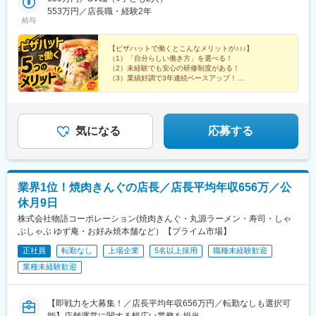
能性があります。【東北】青森県、秋田県、山形県、福島県【関
553万円／店長職・経験2年
東】東京都、神奈川県、千葉県、埼玉県、茨城県、栃木県、群馬
給与
県【甲信越・北陸】新潟県、富山県、長野県【東海】愛知県、岐
阜県、静岡県、三重県【関西】大阪府、兵庫県、滋賀県、京都府
【ピザハットで働くとこんなメリットが♪♪♪】
【中国】岡山県、広島県、山口県【四国】愛媛県、徳島県、高知
（1）「自分らしい働き方」を選べる！
（2）未経験でも安心の研修制度がある！
県【九州・沖縄】福岡県、佐賀県、長崎県、大分県、鹿児島県、
（3）業績好調で3年連続ベースアップ！
沖縄県■地域限定職（転居を伴う転勤なし）以下の都府県にある、
（4）賞与実績4カ月分！各種手当充実！
通勤可能な範囲の店舗へ配属します。【関東】東京都、埼玉県、
（5）キャリアアップ・キャリアチェンジも可能！
千葉県、神奈川県、茨城県【東海】愛知県【関西】大阪府【九
州】福岡県※受動喫煙対策：有
気になる
応募する
業界1位！焼肉きんぐの店長／店長平均年収656万／公
休月9日
株式会社物語コーポレーション(焼肉きんぐ・丸源ラーメン・寿司・しゃ
ぶしゃぶ ゆず庵・お好み焼本舗など）【プライム市場】
正社員
転勤なし
上場企業
5名以上採用
職種未経験歓迎
業種未経験歓迎
【即戦力を大募集！／店長平均年収656万円／転勤なしも選択可
能】店舗運営に関する幅広い業務を担当