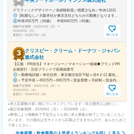
中央フードホールディングス株式会社
全社員が経営に参加できます。
グラフィックデザイナー／未経験歓迎／残業少なめ／年休120日
【転勤なし／大阪本社か東京支社どちらかの勤務となります】★大阪本社大阪府大阪市福島区野田2-14-10★東京支社東京都千代田区丸の内1-1-3 日本生命丸の内ガーデンタワーB1※受動喫煙対策：敷地内禁煙
■レインボー休暇制度(7連休)
年収450万円（28歳） 年収600万円（40歳）
休暇取得率は（昨年度実績）99.3％！譲り合ってしまう優しい人
掲載予定期間：
が多いから、「店長から取得するように」とお願いしています。
2026/7/20（月）
〜
2026/9/20（日）
今年度から年2回取れるようになり、前期は充実した長期連休を過
気になる
更新日：
2026/7/22（水）
ごせるように、賞与とは別でレインボー休暇支援金が支給されま
した。(業績による)
クリスピー・クリーム・ドーナツ・ジャパン
変更の範囲：会社の定める業務
株式会社
【広報・PR担当】マネージャー／マネージャー候補◆ブランドPR
企画実行・注目ブランドで長期就業可
＜勤務地詳細＞本社住所：東京都渋谷区千駄ヶ谷4-2-12 菱化代々木ビル7F受動喫煙対策：屋内全面禁煙変更の範囲：会社の定める事業所（リモートワーク含む）
＜予定年収＞450万円～600万円＜賃金形態＞月給制＜賃金内訳＞月額（基本給）：345,000円～460,000円＜月給＞345,000円～460,000円＜昇給有無＞有＜残業手当＞無＜給与補足＞※上記はあくまでも目安であり、前職考慮・習熟度等により異なります。■業績連動賞与あり賃金はあくまでも目安の金額であり、選考を通じて上下する可能性があります。月給(月額)は固定手当を含めた表記です。
掲載予定期間：
2026/7/23（木）
〜
2026/10/21（水）
気になる
更新日：
2026/7/23（木）
※求人応募数の多い順にランキングしています（非公開求人は除く）。
※集計対象期間：2026/8/2（日）～2026/8/8（土）
※事情により掲載終了予定日よりも前に求人募集が終了していることもご
ざいます。その場合は当サイトから応募はできませんので、あらかじめご
了承ください。
外食産業・飲食業界
の人気求人ランキングを詳しく見る