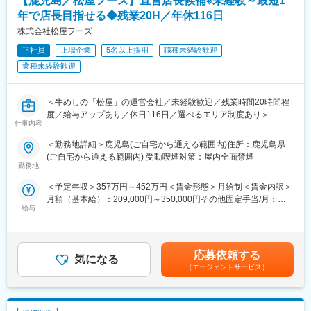
【鹿児島／松屋フーズ】直営店長候補※未経験～最短1
先輩社員からOJTにて業務を教えてもらいます。
展開しています。
年で店長目指せる◆残業20H／年休116日
まずは厨房にて仕込み業務や調理の仕事を覚えていただきます。
パスタからスタートした業態も時代のニーズに合わせた対応、進
その後ホールにて接客などもやっていただきます。
株式会社松屋フーズ
化を続けています。“パスタのテイクアウト”がヒットに繋がったミ
将来的には店舗管理（売上の集計、レジ締め、発注業務）なども
オミオや、スープとカフェを主体とした店舗、た当初は常連さん
正社員
上場企業
5名以上採用
職種未経験歓迎
やっていただく予定です。
への”おすそ分け“だけだったサラダ用ドレッシングも健康ニーズに
業種未経験歓迎
1つ1つ徐々にお任せしていきますのでご安心ください。
沿った商品開発、提供など今後も「おいしさ」と「健康」に「楽
しさ」を加えた商品提供を行なっていく方針です。
■キャリアステップ
＜牛めしの「松屋」の運営会社／未経験歓迎／残業時間20時間程
入社後、最短で3～4年で店長になった先輩もいます。
変更の範囲：会社の定める業務
度／給与アップあり／休日116日／選べるエリア制度あり＞
仕事内容
■組織構成
■業務内容：変更の範囲：会社の定める業務
【ＦＡＲＭＥＲＳ ＭＡＮ】 正社員(男性2名、30代)、パート（男
＜勤務地詳細＞鹿児島(ご自宅から通える範囲内)住所：鹿児島県
同社の、牛めし『松屋』、とんかつ『松のや』、鮨、ラーメン、
性6名、女性4名、20代）
(ご自宅から通える範囲内) 受動喫煙対策：屋内全面禁煙
外販 他、フランチャイズ形態による技術・経営指導(いわゆる店
勤務地
【はるんち】 正社員（3名男性、20代、40代）、パート（男性5
長業務など)を行って頂きます。
名、女性5名、20代）
＜予定年収＞357万円～452万円＜賃金形態＞月給制＜賃金内訳＞
https://www.midcareer-
【魚菜丸】 正社員（男性1名、60代）、パート（男性3名、女性
月額（基本給）：209,000円～350,000円その他固定手当/月：
matsuyafoods.com/matsuyafoods/career.htm
2名、年代20代）
給与
5,000円～22,000円＜月給＞214,000円～372,000円＜昇給有無＞
※未経験入社も活躍しておりますし、中途入社も多く馴染みやすい
有＜残業手当＞有＜給与補足＞※ご経験によって年収前後する可能
まずは当社のこだわりやオペレーション、スタッフ・お客さまの
職場です◎
性もございます■モデル年収：29歳入社1年目：414万円（住宅手
特徴などを学んでいただきます。
当・手当深夜手当込み）ストアマネジャー職（店長）500万円ブ
店舗従業員の90%はアルバイトである為、店長の仕事はそのアル
応募依頼する
■働き方
気になる
ロックマネジャー(約600万円)エリアマネジャー(約700万円)※上記
バイトをどう活かすか、といったマネジメント業務が中心となり
・年間休日90日、月7日休みです。
（エージェントサービス）
月給年収は20時間相当分の残業した際の年収想定です賃金はあく
ます。
月1～2回程は連続休暇が取得可能です。
までも目安の金額であり、選考を通じて上下する可能性がありま
20～30名のアルバイトの管理・教育・労務管理、店舗・業態改善
※将来的には働き改革を社内で検討しており、年間休日が増える見
す。月給(月額)は固定手当を含めた表記です。
に繋がる提案・企画など、幅広い業務を担当します。
込みです。