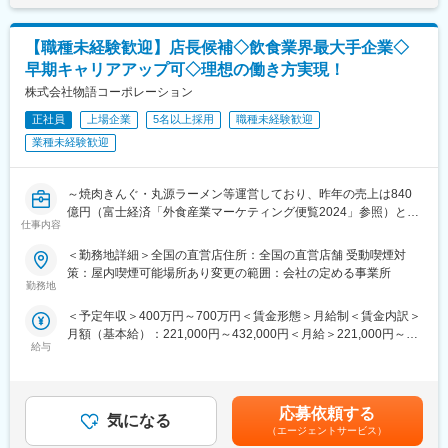
でも目安の金額であり、選考を通じて上下する可能性がありま
・8月19日 13時～14時
■レインボー休暇制度(7連休)
す。月給(月額)は固定手当を含めた表記です。
・8月25日 13時～14時
休暇取得率は（昨年度実績）99.3％！譲り合ってしまう優しい人
【職種未経験歓迎】店長候補◇飲食業界最大手企業◇
が多いから、「店長から取得するように」とお願いしています。
■参加方法：
早期キャリアアップ可◇理想の働き方実現！
今年度から年2回取れるようになり、前期は充実した長期連休を過
こちらの求人の応募ボタンを押下頂くと当日のURLをご案内しま
ごせるように、賞与とは別でレインボー休暇支援金が支給されま
株式会社物語コーポレーション
す（当説明会は応募意思不問ですので、正式に応募するかどうか
した。(業績による)
の意思は説明会後にお伺いします）
正社員
上場企業
5名以上採用
職種未経験歓迎
変更の範囲：会社の定める業務
業種未経験歓迎
■説明会対象部門
店長候補（将来のリーダー候補）として、当社が運営する各種店
舗でご就業いただくポジションが対象となります。
～焼肉きんぐ・丸源ラーメン等運営しており、昨年の売上は840
億円（富士経済「外食産業マーケティング便覧2024」参照）と焼
仕事内容
■物語コーポレーションで働く魅力
肉チェーン業界1位！～
・良好な就業環境：1店舗に平均２～４名の社員を集約することで
＜平均年収620万円・月平均残業18時間程度・離職率15％・最大
＜勤務地詳細＞全国の直営店住所：全国の直営店舗 受動喫煙対
1人に負荷がかかりすぎない、体制を構築しています。そのためご
14連休取得可能・深夜営業無・年末年始休業と安定した年収を得
策：屋内喫煙可能場所あり変更の範囲：会社の定める事業所
家族がいらっしゃる方は家族行事に合わせて土日にお休みを取得
ながら、プライベートも充実させ働くことができる環境がござい
勤務地
頂く相談も可能です。
ます＞
＜予定年収＞400万円～700万円＜賃金形態＞月給制＜賃金内訳＞
・豊富なキャリアパス：年間50店舗前後の積極出店予定の為、店
月額（基本給）：221,000円～432,000円＜月給＞221,000円～
長以上のキャリアも豊富にあります。最短半年で店長になれた方
■業務内容
給与
432,000円＜昇給有無＞有＜残業手当＞有＜給与補足＞■昇級：年
や中途入社して５年で部長に昇格した方、アルバイト経験から役
まずは当社のこだわりやオペレーション、スタッフ・お客さまの
1回■賞与：年2回（6月、12月）※通年基本給4箇月分/過去支給実
員に昇格した方もいます。本部社員の７割以上が現場経験者で
特徴などを学んでいただきます。年商約2億～3億円の店舗の売
績100％■モデル年収：店長年収544万円～700万円★AM（入社3
す。
上・利益管理、30～80名の従業員の採用・教育・労務管理、店
年目）／年収708万円＋評価給★店長（入社2年目）／年収642万
・ 各店舗社員が裁量をもって働ける職場環境：お客様のニーズを
舗・業態改善に繋がる提案・企画など、幅広い業務を担当しま
応募依頼する
気になる
円＋評価給★新任店長（入社8か月）／年収544万＋評価給賃金は
身近で把握している各店舗社員に裁量権が与えられています。売
す。
（エージェントサービス）
あくまでも目安の金額であり、選考を通じて上下する可能性があ
上・利益重視の店舗運営ではなくお客様第一の意思決定ができる