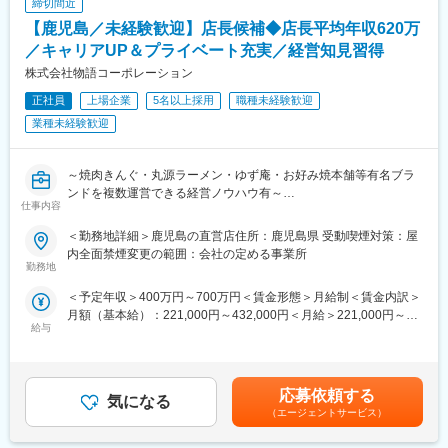
締切間近
・残業は少なく平均して月10時間程です。
■業務の魅力：
【鹿児島／未経験歓迎】店長候補◆店長平均年収620万
＜身につくスキル＞
変更の範囲：会社の定める業務
／キャリアUP＆プライベート充実／経営知見習得
また徹底された業務マニュアルがあり、様々なバックグラウンド
株式会社物語コーポレーション
を持つほかの従業員にも分かりやすく伝えられます。
身につくスキルとしては数字への管理等のマネジメント力・人材
正社員
上場企業
5名以上採用
職種未経験歓迎
育成力・柔軟な対応力など様々なスキルを学んで頂くことが可能
業種未経験歓迎
です。
＜キャリアパス＞
～焼肉きんぐ・丸源ラーメン・ゆず庵・お好み焼本舗等有名ブラ
これまでのご経験に合わせ、適切なポジションからスタートいた
ンドを複数運営できる経営ノウハウ有～
だきます。
仕事内容
＜店長平均年収620万円・月平均残業15時間程・離職率15.2％・
未経験の方でも、平均7.8か月程度でストアチーフ(1店舗管理)、平
最大14連休取得可能・深夜営業無・年末年始休業と安定した年収
＜勤務地詳細＞鹿児島の直営店住所：鹿児島県 受動喫煙対策：屋
均3年程度でストアマネジャー(3店舗管理)、
を得ながら、プライベートも充実させ働くことができる環境がご
内全面禁煙変更の範囲：会社の定める事業所
その後はさらに多くの店舗を管理いただくポジションを目指し業
ざいます＞
勤務地
務に当たって頂きます。
配属先はあなたの経験、希望を考慮して決定します。あなたなり
社内公募制度を設けており、1年に1回本社へのキャリアへのご応
＜予定年収＞400万円～700万円＜賃金形態＞月給制＜賃金内訳＞
のアイデアで人気店を作り上げてください！
募も可能でございます。
月額（基本給）：221,000円～432,000円＜月給＞221,000円～
※それぞれの自分物語インタビュー：
給与
432,000円＜昇給有無＞有＜残業手当＞有＜給与補足＞■昇級：年
https://www.youtube.com/@monogatari_jinzaikaihatsu/videos
＜働き方＞
1回■賞与：年2回（6月、12月）※通年基本給4箇月分/過去支給実
同社は固定残業代制ではなく、残業した分だけ残業代が付きま
績100％■モデル年収：店長年収544万円～700万円★AM（入社3
■業務内容
す。
年目）／年収708万円＋評価給★店長（入社2年目）／年収642万
年商約2億～3億円の店舗の売上・利益管理、30～80名の従業員の
応募依頼する
気になる
連休も取得可能で、1年間で5連休を2回取得いただけます。
円＋評価給★新任店長（入社8か月）／年収544万＋評価給賃金は
採用・教育・労務管理、店舗・業態改善に繋がる提案・企画な
（エージェントサービス）
お休みはエリアマネジャーが徹底して管理しており、エリア内(1
あくまでも目安の金額であり、選考を通じて上下する可能性があ
ど、幅広い業務を担当します。※店舗には平均3~4名程度の正社員
エリア15店舗程度)で、空いている店舗から手の足りない店舗へヘ
ります。月給(月額)は固定手当を含めた表記です。
がいます。入社後のフォロー体制も万全です。