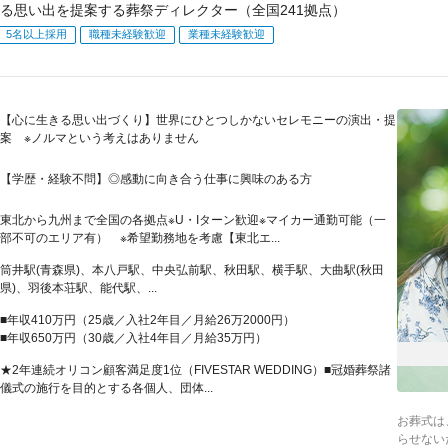
る思い出を提案する葬祭ディレクター（全国241拠点）
5名以上採用
職種未経験歓迎
業種未経験歓迎
【心に生きる思い出づくり】世界にひとつしかないセレモニーの演出・提
案 ※ノルマという考えはありません
【学歴・経験不問】◎感動に向き合う仕事に興味のある方
東北から九州まで全国の各拠点※U・Iターン歓迎※マイカー通勤可能（一
部不可のエリア有） ※希望勤務地を考慮【東北エ...
筒井駅(青森県)、本八戸駅、中央弘前駅、秋田駅、横手駅、大曲駅(秋田
県)、羽後本荘駅、能代駅、...
■年収410万円（25歳／入社2年目／月給26万2000円）
■年収650万円（30歳／入社4年目／月給35万円）
★2年連続オリコン顧客満足度1位（FIVESTAR WEDDING）■冠婚葬祭諸
儀式の施行を目的とする各個人、団体...
お葬式は
らせない