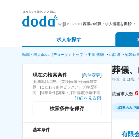
葬儀の転職・求人情報を掲載中
求人を探す
詳細条件から探す
エージェ
転職・求人doda（デューダ）トップ
中国･四国
山口県
冠婚葬
葬儀、
新着求人から探す
スカウト
[
]
現在の検索条件
条件変更
葬儀、山口県、
[勤務地]山口県 [業種]葬儀-冠婚葬祭業
求人特集から探す
パートナ
界 [こだわり条件ピックアップ]学歴不
6
問 [詳細条件](募集・採用情報)学歴不問
該当求人数
詳細を見る
山口県のみで
検索条件を保存
基本条件
有限