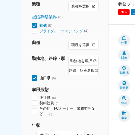
業種
葬祭プラ
業種を選択
New
冠婚葬祭業界
(
6
)
葬儀
(
6
)
ブライダル・ウェディング
(
4
)
職種
仕事
職種を選択
勤務地、路線・駅
対象
勤務地を選択
路線・駅を選択
勤務地
山口県
(
6
)
最寄駅
雇用形態
正社員
(
6
)
契約社員
給与
(
0
)
その他（FCオーナー・業務委託な
ど）
(
0
)
事業
年収