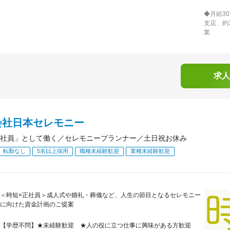
◆月給3
支店、約
業
求人
会社日本セレモニー
社員」として働く／セレモニープランナー／土日祝お休み
転勤なし
5名以上採用
職種未経験歓迎
業種未経験歓迎
＜時短×正社員＞成人式や婚礼・葬儀など、人生の節目となるセレモニー
に向けた資金計画のご提案
【学歴不問】★未経験歓迎 ★人の役に立つ仕事に興味がある方歓迎