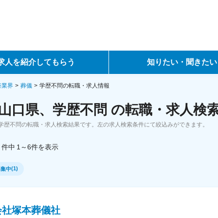
求人を紹介してもらう
知りたい・聞きたい
ントサービス
転職ノウハウ
祭業界
葬儀
学歴不問の転職・求人情報
山口県、学歴不問 の転職・求人検
サービス
データで見る転職
学歴不問の転職・求人検索結果です。左の求人検索条件にて絞込みができます。
ーエージェントサービス
コラム・インタビュー
件中
1～6
件
を表示
転職Q&A
(
1
)
募集中
会社塚本葬儀社