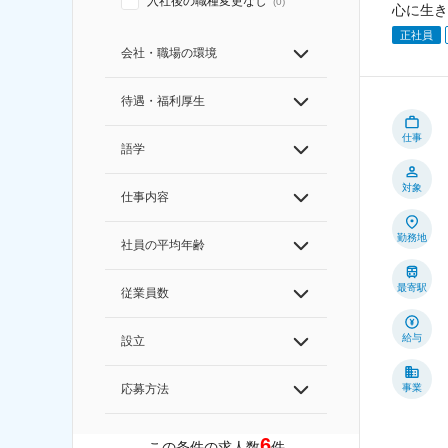
入社後の職種変更なし
(
0
)
心に生き
正社員
会社・職場の環境
待遇・福利厚生
仕事
語学
対象
仕事内容
勤務地
社員の平均年齢
最寄駅
従業員数
給与
設立
事業
応募方法
6
この条件の求人数
件