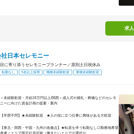
求人
会社日本セレモニー
目に寄り添うセレモニープランナー／原則土日祝休み
転勤なし
5名以上採用
職種未経験歓迎
業種未経験歓迎
＜未経験歓迎・月給28万円以上/関西＞成人式や婚礼・葬儀などのセレモ
ニーに向けた資金計画の提案・案内
【学歴不問】★未経験歓迎 ★人の役に立つ仕事に興味がある方歓迎
【東北・関西・中国・九州の各拠点】★転居を伴う転勤なし◎勤務地希望
考慮／エリア限定社員可能（働きたいエリアの選択が...