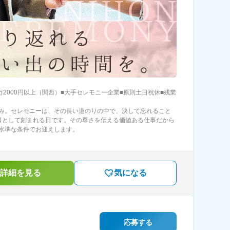
8万2000円以上（関西）■大手セレモニー企業■原則土日祝休■残業
み。セレモニーは、その長い道のりの中で、決して忘れること
日として刻まれる日です。その尊さを伝える価値ある仕事だから
水準な条件でお迎えします。
詳細を見る
気になる
応募する