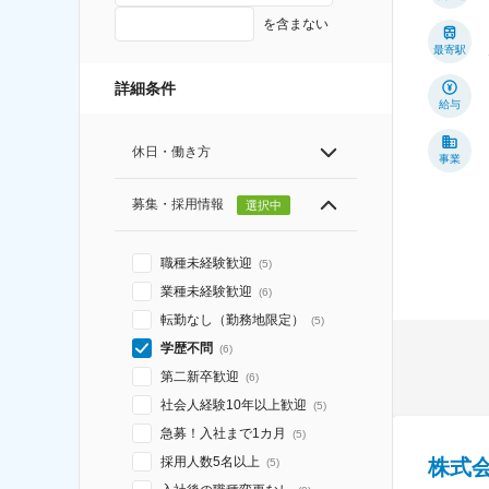
を含まない
最寄駅
詳細条件
給与
休日・働き方
事業
募集・採用情報
選択中
職種未経験歓迎
(
5
)
業種未経験歓迎
(
6
)
転勤なし（勤務地限定）
(
5
)
学歴不問
(
6
)
第二新卒歓迎
(
6
)
社会人経験10年以上歓迎
(
5
)
急募！入社まで1カ月
(
5
)
採用人数5名以上
株式
(
5
)