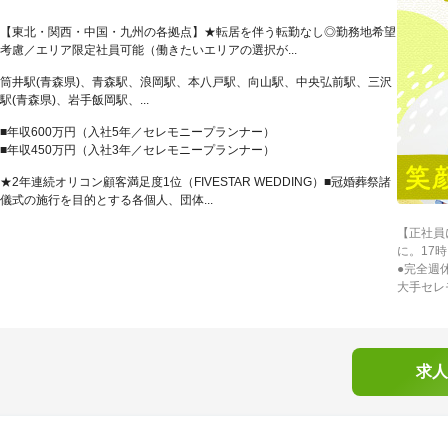
【東北・関西・中国・九州の各拠点】★転居を伴う転勤なし◎勤務地希望
考慮／エリア限定社員可能（働きたいエリアの選択が...
筒井駅(青森県)、青森駅、浪岡駅、本八戸駅、向山駅、中央弘前駅、三沢
駅(青森県)、岩手飯岡駅、...
■年収600万円（入社5年／セレモニープランナー）
■年収450万円（入社3年／セレモニープランナー）
★2年連続オリコン顧客満足度1位（FIVESTAR WEDDING）■冠婚葬祭諸
儀式の施行を目的とする各個人、団体...
【正社員
に。17
●完全週
大手セレ
求人