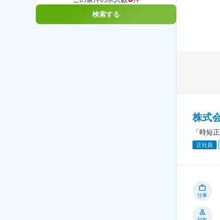
検索する
株式
「時短正
正社員
仕事
対象