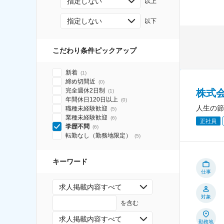
指定しない
以上
指定しない
以下
こだわり条件ピックアップ
新着
(
1
)
締め切間近
(
0
)
完全週休2日制
株式
(
1
)
年間休日120日以上
(
0
)
人生の節
職種未経験歓迎
(
5
)
業種未経験歓迎
(
6
)
正社員
学歴不問
(
6
)
転勤なし（勤務地限定）
(
5
)
キーワード
仕事
求人掲載内容すべて
対象
を含む
求人掲載内容すべて
勤務地