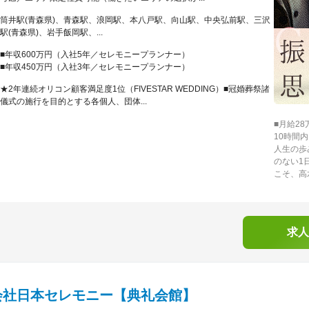
筒井駅(青森県)、青森駅、浪岡駅、本八戸駅、向山駅、中央弘前駅、三沢
駅(青森県)、岩手飯岡駅、...
■年収600万円（入社5年／セレモニープランナー）
■年収450万円（入社3年／セレモニープランナー）
★2年連続オリコン顧客満足度1位（FIVESTAR WEDDING）■冠婚葬祭諸
儀式の施行を目的とする各個人、団体...
■月給2
10時間内
人生の歩
のない1
こそ、高
求人
会社日本セレモニー【典礼会館】