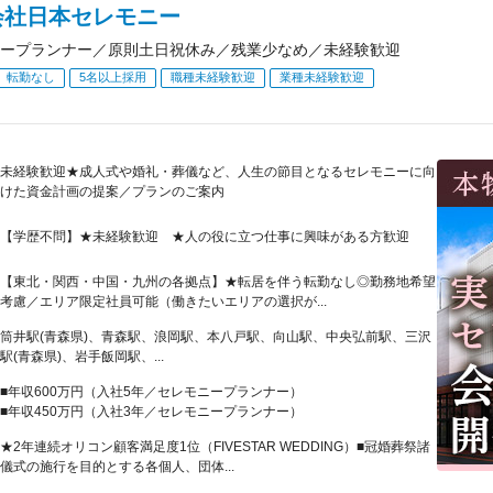
会社日本セレモニー
ープランナー／原則土日祝休み／残業少なめ／未経験歓迎
転勤なし
5名以上採用
職種未経験歓迎
業種未経験歓迎
未経験歓迎★成人式や婚礼・葬儀など、人生の節目となるセレモニーに向
けた資金計画の提案／プランのご案内
【学歴不問】★未経験歓迎 ★人の役に立つ仕事に興味がある方歓迎
【東北・関西・中国・九州の各拠点】★転居を伴う転勤なし◎勤務地希望
考慮／エリア限定社員可能（働きたいエリアの選択が...
筒井駅(青森県)、青森駅、浪岡駅、本八戸駅、向山駅、中央弘前駅、三沢
駅(青森県)、岩手飯岡駅、...
■年収600万円（入社5年／セレモニープランナー）
■年収450万円（入社3年／セレモニープランナー）
★2年連続オリコン顧客満足度1位（FIVESTAR WEDDING）■冠婚葬祭諸
儀式の施行を目的とする各個人、団体...