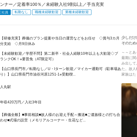
ンナー／定着率100％／未経験入社9割以上／手当充実
転勤なし
職種未経験歓迎
業種未経験歓迎
正社員
少しだけ
【研修充実】葬儀のプラン提案や当日の運営などをお任せ ◇賞与3カ月
そのため
分支給 ◇月9日休み
～～とあ
【未経験歓迎／学歴不問】第二新卒・社会人経験10年以上も大歓迎◇ブ
最期に関
ランクOK！※要普免（AT限定可）
み出して
【山口県長門市／転勤なし／U・Iターン歓迎／マイカー通勤可（駐車場あ
た。故人
り）】山口県長門市油谷河原1251-1※受動喫...
家族はたく
人丸駅
年収420万円／入社3年目
【葬儀全般】■事前相談■故人様のお迎え手配～搬送■ご遺族様との打ち合
わせ■式場の設営（メモリアルコーナー・生花など...