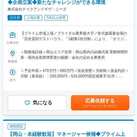
までトータルコーディネートでお客様に対して価値提供したいと
◆企画立案◆新たなチャレンジができる環境
思って頂ける方のご応募をお待ちしております。
株式会社テイクアンドギヴ・ニーズ
正社員
上場企業
5名以上採用
◇充実の研修制度
入社後は現場でのOJT研修に加え、新人のための集合研修に参加
し、婚礼に関する基本的知識、ビジネスマナーから模擬演習まで
【プライム市場上場／ブライダル業界最大手／挙式披露宴会場の
未経験でも安心の研修制度が整っています。入社後は約半年間ト
「完全貸切ゲストハウス」「1顧客1担当制」により、「オリジナ
レーナーが付き、具体的な業務面やメンタルサポートなど、独り
仕事内容
ルウェディング」を実現】
立ちするまでサポートします！
ご入社後は3－6か月程、支配人候補研修（座学や現場研修など）
＜勤務地詳細＞岡山エリア住所：岡山県内の結婚式場 受動喫煙対
を受けて頂き、支配人に着任していただきます。
◇多様なキャリアパス
策：屋内全面禁煙変更の範囲：会社の定める事業所
勤務地
ウェディングプランナーとして経験を積み、店舗の支配人→グル
■仕事内容：
ープマネージャーや管理職に挑戦できます。また当社はホテル事
＜予定年収＞470万円～680万円＜賃金形態＞月給制＜賃金内訳＞
◆式場の業績管理
業にも参画していく予定なので、ホテル事業側にも挑戦可能で
月額（基本給）：250,000円～524,000円固定残業手当/月：
お客様の組数・成約数・成約率・単価・売上・原価・販管費・利
す。長期的なキャリアの中で企画やバック部門にも挑戦頂く事も
給与
52,600円～76,000円（固定残業時間30時間0分/月）超過した時間
益などを算出し、データを細かく分析し各月・四半期・半期・通
可能です。
外労働の残業手当は追加支給＜月給＞302,600円～600,000円（一
年の目標クリアに向けて、各セクションと連携をとり動いていき
律手当を含む）＜昇給有無＞有＜残業手当＞有＜給与補足＞年収
ます。
★◇長期的な事業持続◎
は年齢、ご経験スキルを考慮のうえ、決定します。月間30時間の
◆各セクションのマネジメント業務
応募依頼する
当社は利益率の高い事業を成長ドライバーとし、グループ全体の
気になる
みなし残業時間を超過した分は残業手当を支給■昇給:年2回■賞与:
プランナーから料理、装花、美容、衣装、写真撮影など、各部署
収益拡大。ウェディング事業は、キャッシュカウとしての収益を
（エージェントサービス）
年2回賃金はあくまでも目安の金額であり、選考を通じて上下する
のリーダーやスタッフと連携を取りながら、全体のマネジメント
維持しながら市場シェア拡大中。ホテル事業は、高いデザイン性
可能性があります。月給(月額)は固定手当を含めた表記です。
を行います。
に加え、サステナビリティ活動をホテル運営に取り入れるなど、
◆スタッフの採用・教育
独自性の高い付加価値を持った「ブティックホテル」市場の創出
締切間近
各部署から状況をヒアリングし、必要に応じて採用活動を実施し
を目指しています。
ていただきます。求人の媒体選定から取材対応まで幅広く手がけ
【岡山・未経験歓迎】マネージャー候補◆プライム上