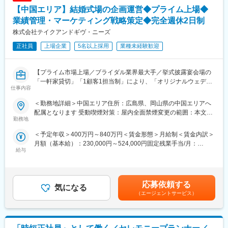
・社員の意欲や可能性を信じて様々なミッションを任せる企業風
ます。
【中国エリア】結婚式場の企画運営◆プライム上場◆
土があり、長期的に様々なキャリアの挑戦が可能です。
◆各セクションのマネジメント業務
業績管理・マーケティング戦略策定◆完全週休2日制
プランナーから料理、装花、美容、衣装、写真撮影など、各部署
変更の範囲：会社の定める業務
株式会社テイクアンドギヴ・ニーズ
のリーダーやスタッフと連携を取りながら、店舗全体のマネジメ
ントを行います。
正社員
上場企業
5名以上採用
業種未経験歓迎
◆スタッフの採用・教育
各部署から状況をヒアリングし、必要に応じて採用活動を実施し
ていただきます。求人の媒体選定から取材対応まで幅広く手がけ
【プライム市場上場／ブライダル業界最大手／挙式披露宴会場の
ます。また教育スケジュールに基づき、採用の進捗管理や育成も
「一軒家貸切」「1顧客1担当制」により、「オリジナルウェディ
仕事内容
担って頂きます。
ング」を実現するハウスウェディング事業を展開】
◆イベントの企画や実施のサポート
ご入社後はウェディングプランナーとして現場を経験したのち最
＜勤務地詳細＞中国エリア住所：広島県、岡山県の中国エリアへ
社内プロジェクトなどで、新たに出た案や意見に対して、承認や
短1年後に自社が展開している結婚式場の企画運営をお願いしま
配属となります 受動喫煙対策：屋内全面禁煙変更の範囲：本文参
アドバイスを行ないます。「キッズプロジェクト」
す。
勤務地
照
「FunFenFant」など結婚式だけでなく、市場のトレンドをふまえ
【変更の範囲：会社の定める業務】
＜予定年収＞400万円～840万円＜賃金形態＞月給制＜賃金内訳＞
て自ら意見を出すことも。
■仕事内容：
月額（基本給）：230,000円～524,000円固定残業手当/月：
◆経営企画・マーケティング
◆式場の業績管理
給与
52,600円～76,000円（固定残業時間30時間0分/月）超過した時間
地域特性に関するマーケティング調査を行い、その特性を反映し
お客様の組数・成約数・成約率・単価・売上・原価・販管費・利
外労働の残業手当は追加支給＜月給＞282,600円～600,000円（一
た式場のプロデュースを行います。その地域での文化や風習を理
益などを算出し、データを細かく分析し各月・四半期・半期・通
律手当を含む）＜昇給有無＞有＜残業手当＞有＜給与補足＞年収
解し、お客様の指向性や価値観に合わせた戦略策定をすることが
年の目標クリアに向けて、各セクションと連携をとり動いていき
は年齢、ご経験スキルを考慮のうえ、決定します。月間30時間の
重要です。
ます。
応募依頼する
気になる
みなし残業時間を超過した分は残業手当を支給■昇給:年2回■賞与:
◆各セクションのマネジメント業務
（エージェントサービス）
年2回賃金はあくまでも目安の金額であり、選考を通じて上下する
●当社の魅力
プランナーから料理、装花、美容、衣装、写真撮影など、各部署
可能性があります。月給(月額)は固定手当を含めた表記です。
・一顧客一担当制：お客様の想いを「かたち」にする為、新規接
のリーダーやスタッフと連携を取りながら、全体のマネジメント
客から当日の進行、装飾のテーマ、料理やサービスまで1人のウェ
を行います。
ディングプランナーが一貫してプロデュースするのが同社の魅力