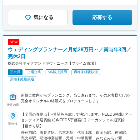
務地一覧を見る』の勤務地以外にも、複数勤務地がありますので
直方駅、令和コスタ行橋駅、花畑駅、佐世保中央駅、日宇駅、中
変更の範囲：本文参照
お気軽にご相談ください
津駅(大分県)、川東駅(佐賀県)、三国駅(大阪府)、高槻市駅、塚口
駅(福知山線)、楽々園駅、琴芝駅、平和通駅、西黒崎駅、西鉄香椎
気になる
応募する
駅、筑豊直方駅、聖マリア病院前駅、中佐世保駅、小倉駅(福岡
県)、香椎駅
NEW
ウェディングプランナー／月給28万円～／賞与年3回／
完休2日
株式会社テイクアンドギヴ・ニーズ【プライム市場】
正社員
上場企業
5名以上採用
職種未経験歓迎
業種未経験歓迎
新規ご案内からプランニング、当日進行まで。そのお客様だけの
完全オリジナルの結婚式をプロデュースします
仕事内容
【全国の各拠点】※希望を考慮して決定します。NEEDS柏(旧 アー
センティア迎賓館 柏)NEEDS宇都宮(旧 アーカンジェル迎賓館 宇
勤務地
都宮)NEEDS仙台(旧 アーカンジェル迎賓館 仙台)NEEDS新潟(旧
【最寄り駅】
アーククラブ迎賓館 新潟)NEEDS郡山(旧 アーククラブ迎賓館 郡
外苑前駅、表参道駅、六本木駅、代官山駅、白金台駅、神泉駅、
山)NEEDS千葉みなと(旧 ベイサイドパーク迎賓館 千葉みな
恵比寿駅、明治神宮前駅、元町・中華街駅、みなとみらい駅、京