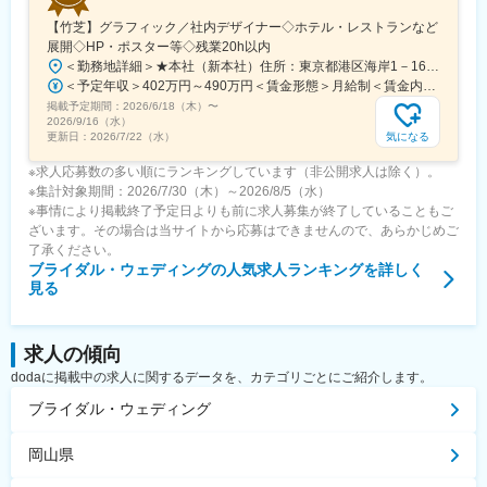
【竹芝】グラフィック／社内デザイナー◇ホテル・レストランなど
展開◇HP・ポスター等◇残業20h以内
＜勤務地詳細＞★本社（新本社）住所：東京都港区海岸1－16－1 ニューピア竹芝サウスタワー12F勤務地最寄駅：JR線／浜松町駅受動喫煙対策：屋内全面禁煙変更の範囲：会社の定める事業所（リモートワーク含む）
＜予定年収＞402万円～490万円＜賃金形態＞月給制＜賃金内訳＞月額（基本給）：275,000円～332,000円＜月給＞275,000円～332,000円＜昇給有無＞有＜残業手当＞有＜給与補足＞※年収には、賞与年2回／6月（一部額8月）、12月（一部額2月）支給／年間実績3ヵ月分含む※賞与額は、会社業績・個人評価により一部変動あり■昇給・昇格：1回（4月）賃金はあくまでも目安の金額であり、選考を通じて上下する可能性があります。月給(月額)は固定手当を含めた表記です。
掲載予定期間：
2026/6/18（木）
〜
2026/9/16（水）
気になる
更新日：
2026/7/22（水）
※求人応募数の多い順にランキングしています（非公開求人は除く）。
※集計対象期間：2026/7/30（木）～2026/8/5（水）
※事情により掲載終了予定日よりも前に求人募集が終了していることもご
ざいます。その場合は当サイトから応募はできませんので、あらかじめご
了承ください。
ブライダル・ウェディング
の人気求人ランキングを詳しく
見る
求人の傾向
dodaに掲載中の求人に関するデータを、カテゴリごとにご紹介します。
ブライダル・ウェディング
岡山県