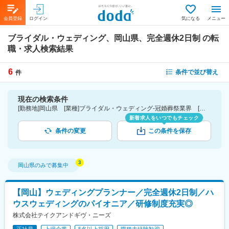
会員登録
ログイン
気になる
メニュー
ブライダル・ウェディング、岡山県、完全週休2日制
の転
職・求人検索結果
6
条件で並び替え
件
現在の検索条件
[勤務地]岡山県 [業種]ブライダル・ウェディング-冠婚葬祭業界 [こだわり条件ピックアップ]完全週休2日制 [詳細条件](休日・働き方)完全週休2日制
新着求人をいつでもチェック
条件の変更
この条件を保存
岡山県
のみで募集中
【岡山】ウェディングプランナー／完全週休2日制／ハ
ウスウェディングのパイオニア／研修制度充実◎
株式会社テイクアンドギヴ・ニーズ