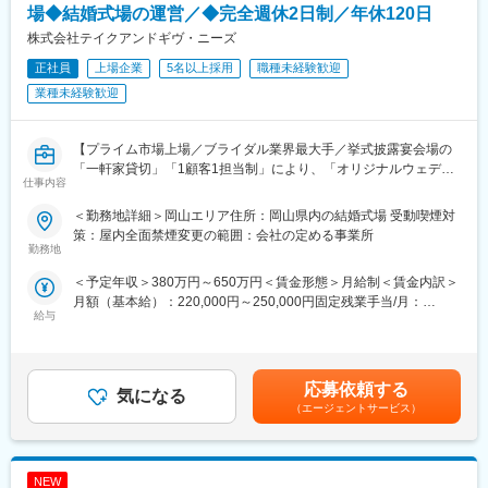
ます。また教育スケジュールに基づき、採用の進捗管理や育成も
変更の範囲：会社の定める業務
場◆結婚式場の運営／◆完全週休2日制／年休120日
担って頂きます。
株式会社テイクアンドギヴ・ニーズ
◆経営企画・マーケティング
地域特性に関するマーケティング調査を行い、その特性を反映し
正社員
上場企業
5名以上採用
職種未経験歓迎
た式場のプロデュースを行います。その地域での文化や風習を理
業種未経験歓迎
解し、お客様の指向性や価値観に合わせた戦略策定をすることが
重要です。
◆イベントの企画や実施のサポート
【プライム市場上場／ブライダル業界最大手／挙式披露宴会場の
マーケティングを通じ自店舗の価値をどのように高めていくか、
「一軒家貸切」「1顧客1担当制」により、「オリジナルウェディ
施策を策定し実現をしていただきます。社内プロジェクト等新た
仕事内容
ング」を実現】
に出た案や意見に対して、承認やアドバイスを行ないます。
ご入社後は約半年-2年程ウェディングプランナーとして現場を経
＜勤務地詳細＞岡山エリア住所：岡山県内の結婚式場 受動喫煙対
験、及びマネージャー候補研修を受けて頂き、自社が展開してい
策：屋内全面禁煙変更の範囲：会社の定める事業所
■転勤について：
る結婚式場のマネージャーとして企画運営をお願いします。
勤務地
全国に拠点がある当社ですが双方合意の上で異動/転勤をお願いし
ております。その為、ご家族の事情がある方については転勤せず
＜予定年収＞380万円～650万円＜賃金形態＞月給制＜賃金内訳＞
■仕事内容：
その場に残る選択肢もございます。また人によっては転勤打診が
月額（基本給）：220,000円～250,000円固定残業手当/月：
【ウェディングプランナー】
給与
なく初任地から異動しない社員もおります。
52,600円～76,000円（固定残業時間30時間0分/月）超過した時間
お客様の挙式・ご披露宴を検討されているカップルに対して当社
外労働の残業手当は追加支給＜月給＞272,600円～326,000円（一
サービス案内、見積り作成～プランニング、コーディネート業務
■お仕事の魅力:
律手当を含む）＜昇給有無＞有＜残業手当＞有＜給与補足＞年収
をお任せいたします。
・一顧客一担当制：お客様の想いを「かたち」にするため、新規
は年齢、ご経験スキルを考慮のうえ、決定します。月間30時間の
応募依頼する
気になる
接客から当日の進行、装飾のテーマ、料理やサービスまで1人のウ
みなし残業時間を超過した分は残業手当を支給■昇給:年2回■賞与:
【マネージャー】
（エージェントサービス）
ェディングプランナーが一貫してプロデュースするのが当社の魅
年2回賃金はあくまでも目安の金額であり、選考を通じて上下する
◆式場の業績管理
力です。
可能性があります。月給(月額)は固定手当を含めた表記です。
お客様の組数・成約数・成約率・単価・売上・原価・販管費・利
・ブライダル業界最大手で、自社商品をフルに活用し、お客様の
益などを算出し、データを細かく分析し各月・四半期・半期・通
「未来への一歩」をトータルコーディネートできます。
NEW
年の目標クリアに向けて、各セクションと連携をとり動いていき