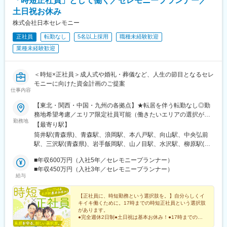
「時短正社員」として働く／セレモニープランナー／
◆イベントの企画や実施のサポート
です。
ブライダルフェアの企画を行なう社内プロジェクトなどで、新た
土日祝お休み
・T&Gは、社員の意欲や可能性を信じて様々なミッションを任せ
に出た案や意見に対して、承認やアドバイスを行ないます。時に
株式会社日本セレモニー
る企業風土があり、長期的に様々なキャリアの挑戦が可能です。
は、来場者特典などについて、市場のトレンドをふまえて自ら意
見を出すことも。
正社員
転勤なし
5名以上採用
職種未経験歓迎
変更の範囲：会社の定める業務
◆スタッフの採用・教育
業種未経験歓迎
各部署から状況をヒアリングし、必要に応じて採用活動を実施し
ていただきます。求人の媒体選定から取材対応まで幅広く手がけ
ます。また教育スケジュールに基づき、採用の進捗管理や指導も
＜時短×正社員＞成人式や婚礼・葬儀など、人生の節目となるセレ
実施していただきます。
モニーに向けた資金計画のご提案
仕事内容
◆経営企画・マーケティング
地域特性に関するマーケティング調査を行い、その特性を反映し
【東北・関西・中国・九州の各拠点】★転居を伴う転勤なし◎勤
た式場のプロデュースを行います。その地域での文化や風習を理
務地希望考慮／エリア限定社員可能（働きたいエリアの選択が可
解し、お客様の指向性や価値観に合わせた戦略策定をすることが
勤務地
能）◎マイカー通勤可（一部不可のエリア有）※U・Iターン歓迎★
【最寄り駅】
重要です。
全国で多数オープニング予定★随時、会社説明会実施予定 ■東北
筒井駅(青森県)、青森駅、浪岡駅、本八戸駅、向山駅、中央弘前
■転勤について：
エリア青森県（青森・八戸・十和田・弘前・上北郡）岩手県（盛
駅、三沢駅(青森県)、岩手飯岡駅、山ノ目駅、水沢駅、柳原駅(岩
全国に拠点がある当社ですが双方合意の上で異動/転勤をお願いし
岡・一関・奥州・北上・花巻・釜石・宮古）宮城県（仙台・名
手県)、花巻駅、釜石駅、宮古駅、台原駅、黒松駅(宮城県)、長町
ております。そのため、ご家族の事情がある方については転勤せ
取・石巻・大崎）秋田県（秋田・横手・大仙・由利本荘・能代・
■年収600万円（入社5年／セレモニープランナー）
南駅、小鶴新田駅、名取駅、石巻駅、塚目駅、秋田駅、横手駅、
ずその場に残る選択肢もございます。また人によっては転勤打診
大館）■関西エリア大阪府（大阪・茨木・高槻・寝屋川・八尾・河
■年収450万円（入社3年／セレモニープランナー）
大曲駅(秋田県)、羽後本荘駅、能代駅、大館駅、神崎川駅、近鉄八
がなく初任地から異動しない社員もおります。
給与
内長野・堺）京都府（京都）兵庫県（尼崎）奈良県（奈良・橿
尾駅、ＪＲ総持寺駅、高槻駅、香里園駅、汐ノ宮駅、堺東駅、今
■魅力:
原）■中国エリア岡山県（岡山・倉敷）広島県（福山・尾道・三
出川駅、塚口駅(阪急線)、畝傍駅、妹尾駅、倉敷市駅、備後本庄
一顧客一担当制：お客様の想いを「かたち」にするため、新規接
原・広島）山口県（岩国・光・周南・防府・下関・宇部）■九州エ
【正社員に、時短勤務という選択肢を。】自分らしくイ
駅、新尾道駅、須波駅、三原駅、山陽女学園前駅、岩国駅、光
客から当日の進行、装飾のテーマ、料理やサービスまで1人のウェ
キイキ働くために。17時までの時短正社員という選択肢
リア福岡県（北九州・古賀・福津・福岡・春日・直方・行橋・久
駅、徳山駅、防府駅、幡生駅、綾羅木駅、東新川駅(山口県)、旦過
ディングプランナーが一貫してプロデュースするのが当社の魅力
があります。
留米）長崎県（佐世保）大分県（中津）佐賀県（伊万里）受動喫
駅、熊西駅、萩原駅(福岡県)、古賀駅、福間駅、馬出九大病院前
●完全週休2日制●土日祝は基本お休み！●17時までの時
です。
煙対策：あり※以下『勤務地一覧を見る』は支店の一覧です※『勤
短正社員●安心の大手セレモニー企業の正社員採用
駅、香椎宮前駅、西新駅、福大前駅、大橋駅(福岡県)、大野城駅、