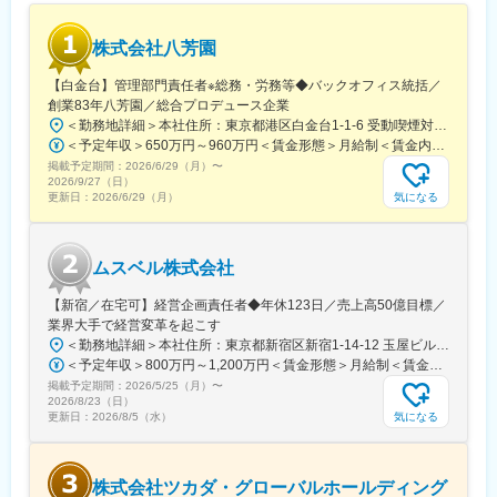
株式会社八芳園
【白金台】管理部門責任者※総務・労務等◆バックオフィス統括／
創業83年八芳園／総合プロデュース企業
＜勤務地詳細＞本社住所：東京都港区白金台1-1-6 受動喫煙対策：屋内全面禁煙変更の範囲：会社の定める事業所
＜予定年収＞650万円～960万円＜賃金形態＞月給制＜賃金内訳＞月額（基本給）：500,000円～800,000円＜月給＞500,000円～800,000円＜昇給有無＞有＜残業手当＞有＜給与補足＞■昇給年1回（10月）■賞与年1回（10月）※業績による賃金はあくまでも目安の金額であり、選考を通じて上下する可能性があります。月給(月額)は固定手当を含めた表記です。
掲載予定期間：
2026/6/29（月）
〜
2026/9/27（日）
気になる
更新日：
2026/6/29（月）
ムスベル株式会社
【新宿／在宅可】経営企画責任者◆年休123日／売上高50億目標／
業界大手で経営変革を起こす
＜勤務地詳細＞本社住所：東京都新宿区新宿1-14-12 玉屋ビル1F受動喫煙対策：屋内全面禁煙変更の範囲：無
＜予定年収＞800万円～1,200万円＜賃金形態＞月給制＜賃金内訳＞月額（基本給）：600,000円～920,000円＜月給＞600,000円～920,000円＜昇給有無＞有＜残業手当＞無賃金はあくまでも目安の金額であり、選考を通じて上下する可能性があります。月給(月額)は固定手当を含めた表記です。
掲載予定期間：
2026/5/25（月）
〜
2026/8/23（日）
気になる
更新日：
2026/8/5（水）
株式会社ツカダ・グローバルホールディング