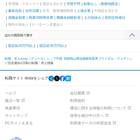
管理職・マネジャー
英語を活かす
学歴不問
転勤なし（勤務地限定）
服装自由
女性活躍
社宅・家賃補助制度
上場企業
中国語を活かす
退職金制度
残業20時間未満
職種未経験歓迎
土日祝休み
原則定時退社
海外出張あり
U・Iターン支援あり
ほかの固定給で探す
固定給25万円以上
固定給35万円以上
転職・求人doda（デューダ）トップ
中国･四国
岡山県
冠婚葬祭業界
ブライダル・ウェディン
グ
完全週休2日制の転職・求人情報
転職サイト dodaをシェア
ヘルプ
会社概要
拠点一覧
利用規約
免責事項
通信に関する情報の利用について
サイトマップ
採用を検討中の方へ
PCサイトを見る
利用者データの外部送信