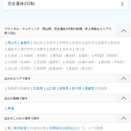
完全週休2日制
ブライダル・ウェディング、岡山県、完全週休2日制の転職・求人情報をエリアで
絞り込む
岡山市
倉敷市
津山市
玉野市
笠岡市
井原市
総社市
高梁市
新見市
備前市
瀬戸内市
赤磐市
真庭市
美作市
浅口市
久米郡（久米南町、美咲町）
勝田郡（勝央町、奈義町）
和気郡（和気町）
小田郡（矢掛町）
苫田郡（鏡野町）
加賀郡（吉備中央町）
都窪郡（早島町）
浅口郡（里庄町）
英田郡（西粟倉村）
真庭郡（新庄村）
ほかのエリアで探す
鳥取県
島根県
広島県
山口県
徳島県
香川県
愛媛県
高知県
ほかの業種で探す
葬儀
ほかのこだわり条件で探す
第二新卒歓迎
外資系企業
年間休日120日以上
フレックス勤務