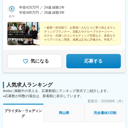
と)NEEDS札幌(旧 ヒルサイドクラブ迎賓館 札幌)NEEDS高崎(旧
急東神奈川駅、千葉みなと駅、小倉駅(福岡県)、岡本駅(栃木県)、
アーセンティア迎賓館 高崎)NEEDS大宮(旧 アーヴェリール迎賓館
年収420万円 ／ 24歳 経験1年
青葉通一番町駅、井口駅(広島県)、大形駅、北柏駅、高崎問屋町
大宮)NEEDSさいたま新都心(旧 ガーデンヒルズ迎賓館 大
年収480万円 ／ 26歳 経験3年
駅、肥後橋駅、八幡駅(静岡県)、静岡駅、与野駅、八事駅、姫路
給与
宮)NEEDS松本(旧 ガーデンヒルズ迎賓館 松本)NEEDS松本城前
駅、東新庄駅、妹尾駅、木太町駅、春日町駅、貿易センター駅、
(旧 アルモニービアン)NEEDS富山(旧 アーヴェリール迎賓館 富
鴨池駅、石橋駅(長崎県)、梅津寺駅、冷水浦駅、八王子みなみ野
山)NEEDS代官山(旧 アーカンジェル代官山)NEEDS麻布(旧 麻布
一顧客一担当制で、お客様一人ひとりに寄り添えるウェ
駅、徳島駅、山麓駅(もいわ山)、岐阜駅、南小倉駅、熊本駅前駅、
ディングプランナー。支配人やグループマネージャー、
迎賓館)NEEDS表参道(旧 表参道TERRACE)NEEDS神宮前(旧 アル
安積永盛駅、さいたま新都心駅、南松本駅、松本駅、新横浜駅、
ホテル・式場へのコンサルティング営業など、多彩なキ
モニーソルーナ表参道) ほか▼勤務地の詳細は下記をご覧くださ
西横浜駅、茅ケ崎駅、国際センター駅、久屋大通駅、沼津駅、り
ャリアパスをご用意。成果は正当に評価され、年収アッ
い。https://www.tgn.co.jp/hall/
プも目指せる環境です。
んくう常滑駅、谷町四丁目駅、長堀橋駅、大阪梅田駅(阪急線)、三
ノ宮駅、びわ湖浜大津駅、松ケ崎駅(京都府)、烏丸駅、山陽姫路
駅、福山駅、乃木坂駅、中目黒駅、渋谷駅、原宿駅、馬車道駅、
市役所前駅(千葉県)、平和通駅、あおば通駅、渡辺橋駅、沖松島
気になる
応募する
駅、三宮・花時計前駅、大浦天主堂駅、西線１６条駅、熊本駅、
北松本駅、平沼橋駅、名古屋駅、名古屋城駅、堺筋本町駅、松屋
町駅、中崎町駅、三宮駅(神戸新交通)、三井寺駅、北山駅(京都
府)、四条駅(京都市営)、仙台駅(地下鉄)、淀屋橋駅、神戸三宮駅
人気求人ランキング
(阪神)、ロープウェイ入口駅、二本木口駅、天王町駅、近鉄名古屋
dodaに掲載中の求人を、応募数順にランキング形式でご紹介します。
駅、丸の内駅(愛知県)、心斎橋駅、中津駅(地下鉄)、三宮駅(神戸市
※応募数が同数の場合は、新着順に表示しています。
営)、五条駅(京都市営)
更新日：
2026/8/6（木）
ブライダル・ウェディン
岡山県
完全週休2日制
グ