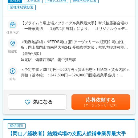
正社員
上場企業
5名以上採用
職種未経験歓迎
業種未経験歓迎
【プライム市場上場／ブライダル業界最大手】挙式披露宴会場の
「一軒家貸切」「1顧客1担当制」により、「オリジナルウェディ
仕事内容
ング」を実現するハウスウェディング事業を展開／従業員の働き
方、支援制度、研修制度も充実しています。
＜勤務地詳細＞NEEDS岡山 (旧:アーヴェリール迎賓館 岡山)住
所：岡山県岡山市南区大福342 受動喫煙対策：敷地内喫煙可能場
★業務内容：
勤務地
所あり変更の範囲：会社の定める事業所
【最寄り駅】
お客様の挙式／披露宴を検討されているカップルに対しての当社
妹尾駅、備前西市駅、備中箕島駅
ならではの「1顧客1担当制」により密にサポート頂き、当社サー
ビス案内／見積り作成～プランニング／コーディネート業務をお
＜予定年収＞387万円～560万円＜賃金形態＞月給制＜賃金内訳＞
任せいたします。ご来店時から当日の式までトータルプランニン
月額（基本給）：247,500円～324,000円固定残業手当/月：
グし、お客様の大切な瞬間、一日の為に個別にプロデュースを担
給与
36,700円～50,000円（固定残業時間20時間0分/月）超過した時間
って頂きます！
外労働の残業手当は追加支給＜月給＞284,200円～374,000円（一
律手当を含む）＜昇給有無＞有＜残業手当＞有＜給与補足＞年収
★当社のお仕事の魅力:
は年齢、ご経験スキルを考慮のうえ、決定します。月間20時間の
応募依頼する
◇一顧客一担当制・完全貸し切り・自社一貫
気になる
みなし残業時間を超過した分は残業手当を支給■昇給:年2回■賞与:
（エージェントサービス）
完全貸切のハウスウェディングで、新規接客から当日の進行、装
年2回賃金はあくまでも目安の金額であり、選考を通じて上下する
飾のテーマ、料理やサービスまで1人のウェディングプランナーが
可能性があります。月給(月額)は固定手当を含めた表記です。
一貫してプロデュースするのが当社の特徴です。
テイクアンドギヴ・ニーズは「あそびごころとやさしさで、人の
締切間近
心を人生を豊かにする」を企業理念としていますが、見学をしに
【岡山／経験者】結婚式場の支配人候補◆業界最大手
来てくださった初日から～式を終えてお見送りをする最後の瞬間