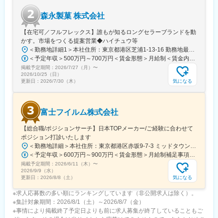
新たなご予約も順調に増えています。事業は縮小しておらず、新
森永製菓 株式会社
規の出店計画もこれまで通り進めています。
また、パーティードレスのレンタル事業など、顧客情報を基にし
【在宅可／フルフレックス】誰もが知るロングセラーブランドを動
た別事業もあり、多角的に事業展開しているので、会社としても
かす。市場をつくる提案営業◆ハイチュウ等
安定した基盤を有しております。
＜勤務地詳細1＞本社住所：東京都港区芝浦1-13-16 勤務地最寄駅：JR、都営三田、都営浅草線／田町、三田駅受動喫煙対策：屋内全面禁煙＜勤務地詳細2＞中部支店住所：名古屋市東区徳川1-15-30 勤務地最寄駅：名古屋市営地下鉄桜通線／高岳駅受動喫煙対策：屋内喫煙可能場所あり＜勤務地詳細3＞関西支店住所：尼崎市上坂部1-1-1 勤務地最寄駅：JR線／塚口駅受動喫煙対策：屋内全面禁煙変更の範囲：会社の定める事業所（リモートワーク含む）
＜予定年収＞500万円～700万円＜賃金形態＞月給制＜賃金内訳＞月額（基本給）：240,000円～320,000円＜月給＞240,000円～320,000円＜昇給有無＞有＜残業手当＞有＜給与補足＞■昇給：年1回（4月）■賞与：年2回（6月、12月）賃金はあくまでも目安の金額であり、選考を通じて上下する可能性があります。月給(月額)は固定手当を含めた表記です。
掲載予定期間：
2026/7/27（月）
〜
2026/10/25（日）
気になる
更新日：
2026/7/30（木）
富士フイルム株式会社
【総合職/ポジションサーチ】日本TOPメーカー/ご経験に合わせて
ポジション打診いたします
＜勤務地詳細＞本社住所：東京都港区赤坂9-7-3 ミッドタウン・ウェスト勤務地最寄駅：東京メトロ日比谷線／都営大江戸線／六本木駅受動喫煙対策：敷地内全面禁煙
＜予定年収＞600万円～900万円＜賃金形態＞月給制補足事項なし＜賃金内訳＞月額（基本給）：300,000円～500,000円＜月給＞300,000円～500,000円＜昇給有無＞有＜残業手当＞有賃金はあくまでも目安の金額であり、選考を通じて上下する可能性があります。月給(月額)は固定手当を含めた表記です。
掲載予定期間：
2026/6/11（木）
〜
2026/9/9（水）
気になる
更新日：
2026/8/8（土）
※求人応募数の多い順にランキングしています（非公開求人は除く）。
※集計対象期間：2026/8/1（土）～2026/8/7（金）
※事情により掲載終了予定日よりも前に求人募集が終了していることもご