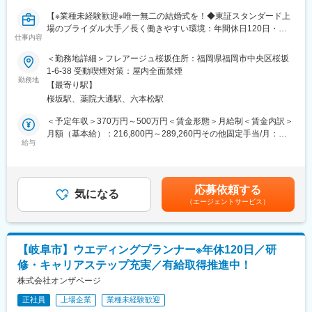
あなたの「本気」が、誰かの、そして自分の未来を書き換える
【※業種未経験歓迎※唯一無二の結婚式を！◆東証スタンダード上
今日から始まるのは、まだ誰も読んだことのない物語です。
場のブライダル大手／長く働きやすい環境：年間休日120日・有
この『最初の1ページ』をともに書き上げる仲間に必要なのは、ス
仕事内容
休取得率100％義務化】
キル以上に、誰かの期待を超えたいという純粋な情熱。そして、
＜勤務地詳細＞フレアージュ桜坂住所：福岡県福岡市中央区桜坂
自らを変えていこうとするひたむきな成長意欲です。あなたの本
■仕事内容：
1-6‐38 受動喫煙対策：屋内全面禁煙
気が、誰かの人生を、そしてあなた自身の未来を、輝かせる。そ
ウエディングプランナーとして、おふたりやゲストの心を揺さぶ
勤務地
んな瞬間を、私たちはこの場所で、何度も積み重ねていきたい。
【最寄り駅】
る唯一無二の挙式をプロデュースします。初回接客から打ち合わ
最高に輝く人生の１ページを、ここから描いていきませんか。
桜坂駅、薬院大通駅、六本松駅
せ、当日まで一貫して担当できるため、お客様一人ひとりに深く
寄り添えることが特徴です。
＜予定年収＞370万円～500万円＜賃金形態＞月給制＜賃金内訳＞
■働く環境：
月額（基本給）：216,800円～289,260円その他固定手当/月：
・年間休日120日／月9日休み
入社後はまず【施行プランナー】を担当。約半年前から打ち合わ
給与
5,000円固定残業手当/月：67,815円～95,355円（固定残業時間45
・有給休暇取得率100％
せを開始し、進行や料理、ギフトなどを提案。結婚式当日はキャ
時間0分/月）超過した時間外労働の残業手当は追加支給＜月給＞
・フレックスキャリア制度あり
プテンとして全スタッフを統括し、お客様と共に創り上げた結婚
289,615円～389,615円（一律手当を含む）＜昇給有無＞有＜残業
・産休・育休取得率100％、復職率95％、男性の取得実績あり
式を実現します。経験を積んだ後は【新規接客プランナー】とし
手当＞有＜給与補足＞※ご経験・年齢により給与は変動する可能性
・勤続３年でリフレッシュ休暇付与
応募依頼する
て、初めて来館されたお客様への会場案内や日程・予算を含む提
気になる
もございます。■昇給：年1回（3月）■賞与：年2回（2、8月）■イ
・表彰制度多数（MVPは最大100万円）
（エージェントサービス）
案、会場決定までをサポート。将来的には新規接客から当日運営
ンセンティブ（毎月）賃金はあくまでも目安の金額であり、選考
まで一貫して担当することも可能です。
を通じて上下する可能性があります。月給(月額)は固定手当を含め
た表記です。
■ポジションの魅力：
【岐阜市】ウエディングプランナー※年休120日／研
「お客様第一」の文化が根付いており、効率や利益よりも心に残
修・キャリアステップ充実／有給取得推進中！
る体験を届ける姿勢を大切にしています。専任プランナーとし
て、お客様に深く寄り添い、一生に一度の大切な日を共に創るや
株式会社オンザページ
りがいを感じられる環境です。
正社員
上場企業
業種未経験歓迎