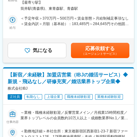
勤務地
【最寄り駅】
変更の範囲：会社の定める業務
筒井駅(青森県)、東青森駅、青森駅
■業務内容：
・新規接客
＜予定年収＞370万円～500万円＜賃金形態＞月給制補足事項なし
お客様へのカウンセリング（会場の雰囲気、お客様の趣味趣向、
＜賃金内訳＞月額（基本給）：183,485円～284,645円その他固定
スタイル等を考慮した提案）
給与
手当/月：5,000円固定残業手当/月：61,515円～95,355円（固定残
・アクセサリーコーディネート
業時間45時間0分/月）超過した時間外労働の残業手当は追加支給
アクセサリー、コサージュ、ヘッドパーツ等、ドレススタイルを
＜月給＞250,000円～385,000円（一律手当を含む）＜昇給有無＞
演出するアイテムの提案
有＜残業手当＞有＜給与補足＞※ご経験・年齢により給与は変動す
応募依頼する
・最終フィッティング
気になる
る可能性もございます。■昇給：年1回（3月）■賞与：年2回（2、
（エージェントサービス）
最終サイズチェック（挙式、披露宴の約2週間前）、ドレスの納品
8月）■インセンティブ（毎月）賃金はあくまでも目安の金額であ
準備
り、選考を通じて上下する可能性があります。月給(月額)は固定手
・納品
当を含めた表記です。
衣裳メンテナンス部門と細かくチェックを重ね、結婚式会場に衣
【新宿／未経験】加盟店営業（IBJの婚活サービス）◆
裳を納品
新規・飛込なし／研修充実／婚活業界トップ企業◆
※パリ・ミラノ・ニューヨークといった世界トップクラスのデザイ
ナーのドレスを取り扱っております。プロとしてお客様にラグジ
株式会社IBJ
ュアリーなドレス選びの時間を提供するため、海外の雑誌から世
正社員
転勤なし
上場企業
職種未経験歓迎
業種未経験歓迎
界のトレンドの勉強も行っております。初回～最終フィッティン
グまで一貫して携わることが可能です。
～業種・職種未経験歓迎／反響営業メイン／月残業15時間程度／
■各種制度充実：
業界トップレベルの会員数約10万人以上・成婚数業界No.1／業界
・年間MVP表彰
仕事内容
をリードする総合婚活サービス企業～
各種職種ごとに最優秀社員を選考し表彰
＜勤務地詳細＞本社住所：東京都新宿区西新宿1-23-7 新宿ファー
・フリーエージェント制度
■業務内容
ストウエスト12F、17F勤務地最寄駅：各線／新宿駅受動喫煙対