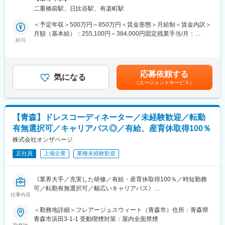
■組織構成：
はじめ、ヨコハマ グランド インターコンチネンタルホテル、リー
ク含む）
二重橋前駅、日比谷駅、有楽町駅
・現在次長1名（男性）、課長1名(女性)、係長1名（女性）、主任
ガロイヤルホテル小倉、リーガロイヤルホテル広島と提携してい
1名（男性）その他正社員19名、パート1名、派遣11名の合計35名
ます。
＜予定年収＞500万円～850万円＜賃金形態＞月給制＜賃金内訳＞
で構成されています。※平均年齢36.2歳
月額（基本給）：255,100円～384,000円固定残業手当/月：
■業務内容：
給与
63,000円～106,000円（固定残業時間20時間0分/月）超過した時
■当社の魅力：
・本部と協業し、マーケティング調査、コンセプト設計、料理や
間外労働の残業手当は追加支給＜月給＞318,100円～490,000円
・当社は“日本で一番ありがとうと言われる葬儀社”を目指していま
演出などのプラン提案
（一律手当を含む）＜昇給有無＞有＜残業手当＞有＜給与補足＞
す。社長自身がアルバイトとして葬儀業界に飛び込み、さまざま
・プラン内容のオペレーション設計
年収は年齢、ご経験スキルを考慮のうえ決定します。月間20時間
応募依頼する
な慣習に疑問を感じ、自ら起業、上場企業へと育てました。葬儀
・現地スタッフのマネジメント
気になる
のみなし残業時間を超過した分は残業手当を支給■昇給:年2回■賞
（エージェントサービス）
価格を適正価格で開示、スタッフはささやかな気配りを徹底して
与:年3回 賃金はあくまでも目安の金額であり、選考を通じて上下
おります。
■組織構成：
する可能性があります。月給(月額)は固定手当を含めた表記です。
・少子高齢化がますます進む中、葬祭業界は堅調な推移を維持す
コンサルティング事業部は全体で50名程度の組織となっておりま
る安定した業界です。
す。コンサルティングとして受託するまでのミッションを担うチ
【青森】ドレスコーディネーター／未経験歓迎／転勤
ームと、受託後の企画～オペレーションまでを担うチームに分か
有無選択可／キャリアパス◎／有給、産育休取得100％
変更の範囲：会社の定める業務
れており、今回の募集は受託後の企画～オペレーションまでを担
っていただける方を募集しています。
株式会社オンザページ
正社員
上場企業
業種未経験歓迎
■魅力：
・コンサルティング事業部は、同社の成長戦略における2本柱の1
つとなっており、今後更なる拡大・成長が見込める事業となって
《業界大手／充実した研修／有給・産育休取得100％／時短勤務
おります。
可／転勤有無選択可／幅広いキャリアパス》
・将来的には現地のオペレーション設計だけではなく、ホテルの
仕事内容
オーナーや支配人に向けて、財務分析・事業計画プラン・婚礼の
※求人票に記載の内容は、2026年4月の経営統合に伴い、給与、福
＜勤務地詳細＞フレアージュスウィート（青森市）住所：青森県
コンセプト設計などの経営に直結する業務も経験することができ
利厚生、待遇および各種制度等について、変更となる場合があり
青森市浜田3-1-1 受動喫煙対策：屋内全面禁煙
ます。
ます。