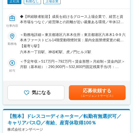
正社員
転勤なし
上場企業
・ゆくゆくは、国内外の機関投資家との1on1ミーティング等フロ
ント対応を中心にお任せし、市場からのダイレクトなフィードバ
ックを経営陣へ還元することで、全社的な企業価値向上を牽引し
◆【IR経験者歓迎】成長を続けるグロース上場企業で、経営と資
てください。
本市場をつなぐ／経営陣との距離が近い裁量ある環境／年休125
仕事内容
日・転勤無◆
■業務詳細：
＜勤務地詳細＞東京都港区六本木住所：東京都港区六本木1-9-9 六
◇社横断的なIR活動全般を、裁量を持ってお任せします。
■仕事内容
本木ファーストビル14階受動喫煙対策：屋内全面禁煙変更の範
【決算発表関連業務】
グロース市場上場企業としてさらなる成長を目指す当社にて、IR
勤務地
囲：会社の定める事業所（リモートワーク含む）
決算短信、開示資料、決算説明会資料の作成およびブラッシュア
【最寄り駅】
担当をお任せします。
ップ
六本木一丁目駅、神谷町駅、虎ノ門ヒルズ駅
決算説明会の企画・運営（ストーリー構築から当日の進行まで）
■業務詳細
＜予定年収＞517万円～792万円＜賃金形態＞月給制＜賃金内訳＞
【投資家・アナリスト取材対応】
事業理解を深めていただきながら、決算発表資料の作成や決算説
月額（基本給）：290,900円～532,800円固定残業手当/月：
機関投資家やアナリストとの面談対応（1on1ミーティング等）
明会の企画・運営などをメインにお任せします。
給与
84,100円（固定残業時間37時間0分/月）超過した時間外労働の残
市場からのフィードバックの収集と、経営陣へのレポーティン
将来的には株主・投資家対応にも携わり、経営と資本市場をつな
業手当は追加支給＜月給＞375,000円～616,900円（一律手当を含
グ・戦略提案
ぐ役割を担っていただく想定です。
む）＜昇給有無＞有＜残業手当＞有＜給与補足＞※管理職業務手
【適時開示対応・その他】
当：16,500 円～ ※年収750円以上の場合対象※スキル・経験に応じ
適時開示対応（TDnet等への申請、ルールに則った書類作成）
応募依頼する
＜決算発表関連業務＞
気になる
決定■賞与：年2回315,000 円 ～ 630,000 円（半期賞与)賃金はあ
経営企画や経理など、他部門と連携した全社横断的なプロジェク
（エージェントサービス）
・決算短信、開示資料、決算説明会資料の作成およびブラッシュ
くまでも目安の金額であり、選考を通じて上下する可能性があり
トへの参画
アップ
ます。月給(月額)は固定手当を含めた表記です。
・決算説明会の企画・運営（ストーリー構築～当日の進行）
変更の範囲：会社の定める業務
【熊本】ドレスコーディネーター／転勤有無選択可／
＜投資家・アナリスト対応※年数回程度＞
キャリアパス◎／有給、産育休取得100％
・機関投資家・アナリストとの面談対応
・市場からのフィードバック収集
株式会社オンザページ