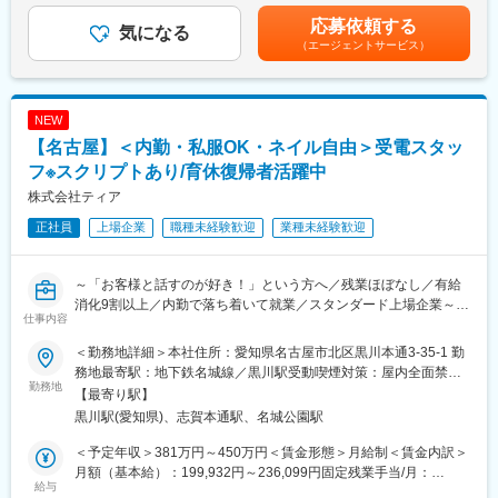
調整のため調整手当あり賃金はあくまでも目安の金額であり、選
応募依頼する
■当ポジションの魅力：
気になる
考を通じて上下する可能性があります。月給(月額)は固定手当を含
（エージェントサービス）
・お困りのお客様から「ティアさんにお願いしてよかった」と心
めた表記です。
からの感謝のお言葉をいただけます。
・育休取得者や、育休復帰後時短勤務者も同部署で活躍してお
り、ライフイベントにも柔軟に合わせて勤務できる職場です。
NEW
・有給取得率は社内最高水準で、メリハリをもって働ける環境で
【名古屋】＜内勤・私服OK・ネイル自由＞受電スタッ
す。
・私服OK、ネイル等も自由。スーツやオフィスカジュアルの着用
フ※スクリプトあり/育休復帰者活躍中
不要。（ガイドライン有）
株式会社ティア
・将来的には、マネジメントや企画検討をお任せすることも期待
正社員
上場企業
職種未経験歓迎
業種未経験歓迎
しています。
■研修制度：
～「お客様と話すのが好き！」という方へ／残業ほぼなし／有給
本社でティアについて学んでいただいた後、配属先にてロープ
消化9割以上／内勤で落ち着いて就業／スタンダード上場企業～
レ・トークスクリプトを用いたOJTを実施致します。すぐにお電
仕事内容
話の対応をお任せすることは無いので、ご安心ください！
■業務概要：
※本社研修をする初めの1 か月間は 9:00～17:45、その後課内研修
＜勤務地詳細＞本社住所：愛知県名古屋市北区黒川本通3-35-1 勤
当社コールセンターにて、お客様からのお問合せ対応（受電が中
の 2 か月間は 8:30～17:15勤務となります。
務地最寄駅：地下鉄名城線／黒川駅受動喫煙対策：屋内全面禁煙
心）と、それに付随するPC作業をお任せします。
勤務地
変更の範囲：会社の定める事業所
【最寄り駅】
▼主なお問合せ
■組織構成：
黒川駅(愛知県)、志賀本通駅、名城公園駅
・ご葬儀のご依頼や供花などの商品のご注文
・現在次長1名（男性）、課長1名(女性)、係長1名（女性）、主任
・会館までの道案内
1名（男性）その他正社員19名、パート1名、派遣11名の合計35名
＜予定年収＞381万円～450万円＜賃金形態＞月給制＜賃金内訳＞
・ティアが行うイベントやサービスの内容…等
で構成されています。※平均年齢36.2歳
月額（基本給）：199,932円～236,099円固定残業手当/月：
※基本的にはマニュアル通り進められ、丁寧に研修を致しますの
給与
46,068円～54,401円（固定残業時間30時間0分/月）超過した時間