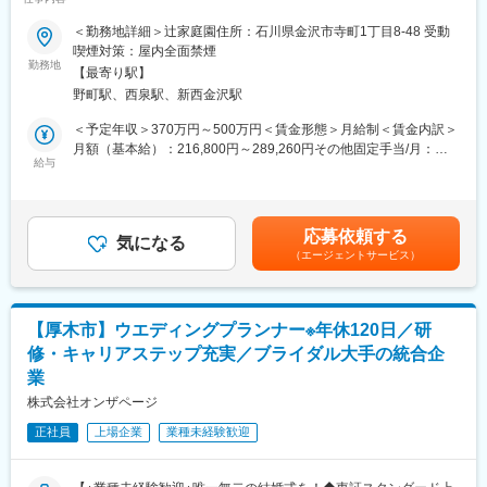
休取得率100％義務化】
・契約に関する事務
＜勤務地詳細＞辻家庭園住所：石川県金沢市寺町1丁目8-48 受動
・アフターフォロー
■仕事内容：
喫煙対策：屋内全面禁煙
・保険会社対応
ウエディングプランナーとして、おふたりやゲストの心を揺さぶ
勤務地
※月に新規顧客は8名前後、面談数は月30件前後を担当し、お客様
【最寄り駅】
る唯一無二の挙式をプロデュースします。初回接客から打ち合わ
のライフプランに関する相談にのっていただきます。
野町駅、西泉駅、新西金沢駅
せ、当日まで一貫して担当できるため、お客様一人ひとりに深く
寄り添えることが特徴です。
＜予定年収＞370万円～500万円＜賃金形態＞月給制＜賃金内訳＞
■当社の保険営業の魅力
月額（基本給）：216,800円～289,260円その他固定手当/月：
婚活カウンセラーからの紹介案件が100％のため、新規の営業を
入社後はまず【施行プランナー】を担当。約半年前から打ち合わ
給与
5,000円固定残業手当/月：67,815円～95,355円（固定残業時間45
負担に感じることも一切なく、既に信頼もいただいているため、
せを開始し、進行や料理、ギフトなどを提案。結婚式当日はキャ
時間0分/月）超過した時間外労働の残業手当は追加支給＜月給＞
ご提案がしやすいです。
プテンとして全スタッフを統括し、お客様と共に創り上げた結婚
289,615円～389,615円（一律手当を含む）＜昇給有無＞有＜残業
また、資産運用～住宅など幅広い分野でご支援ができ、ご自身の
式を実現します。経験を積んだ後は【新規接客プランナー】とし
手当＞有＜給与補足＞※ご経験・年齢により給与は変動する可能性
スキルアップにも繋がります。
応募依頼する
て、初めて来館されたお客様への会場案内や日程・予算を含む提
気になる
もございます。■昇給：年1回（3月）■賞与：年2回（2、8月）■イ
（エージェントサービス）
案、会場決定までをサポート。将来的には新規接客から当日運営
ンセンティブ（毎月）賃金はあくまでも目安の金額であり、選考
■働きやすさ
まで一貫して担当することも可能です。
を通じて上下する可能性があります。月給(月額)は固定手当を含め
年間休日122日、残業平均15時間と非常に働きやすい環境です！
た表記です。
営業は土日がメインになることが多いですが、その分平日は出勤
■ポジションの魅力：
時間を遅くするなど柔軟性が高いです。
【厚木市】ウエディングプランナー※年休120日／研
「お客様第一」の文化が根付いており、効率や利益よりも心に残
修・キャリアステップ充実／ブライダル大手の統合企
る体験を届ける姿勢を大切にしています。専任プランナーとし
■当社について
業
て、お客様に深く寄り添い、一生に一度の大切な日を共に創るや
IBJは、さまざまな婚活サービスとライフデザインサービスを提供
りがいを感じられる環境です。
株式会社オンザページ
し、
会員数約9万人以上・成婚人数16,398人（2024年）と、日本で最
正社員
上場企業
業種未経験歓迎
■採用メッセージ：
も多くの結婚カップルを生み出している会社です。
あなたの「本気」が、誰かの、そして自分の未来を書き換える
今日から始まるのは、まだ誰も読んだことのない物語です。
変更の範囲：会社の定める業務