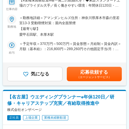
【※業種未経験歓迎※唯一無二の結婚式を！◆東証スタンダード上
この『最初の1ページ』をともに書き上げる仲間に必要なのは、ス
場のブライダル大手／長く働きやすい環境：年間休日120日・有
キル以上に、誰かの期待を超えたいという純粋な情熱。そして、
仕事内容
休取得率100％義務化】
自らを変えていこうとするひたむきな成長意欲です。あなたの本
気が、誰かの人生を、そしてあなた自身の未来を、輝かせる。そ
＜勤務地詳細＞アマンダンヒルズ住所：神奈川県厚木市森の里若
■仕事内容：
んな瞬間を、私たちはこの場所で、何度も積み重ねていきたい。
宮13-3 受動喫煙対策：屋内全面禁煙
ウエディングプランナーとして、おふたりやゲストの心を揺さぶ
勤務地
最高に輝く人生の１ページを、ここから描いていきませんか。
【最寄り駅】
る唯一無二の挙式をプロデュースします。初回接客から打ち合わ
愛甲石田駅、本厚木駅
せ、当日まで一貫して担当できるため、お客様一人ひとりに深く
■働く環境：
寄り添えることが特徴です。
・年間休日120日／月9日休み
＜予定年収＞370万円～500万円＜賃金形態＞月給制＜賃金内訳＞
・有給休暇取得率100％
月額（基本給）：216,800円～289,260円その他固定手当/月：
入社後はまず【施行プランナー】を担当。約半年前から打ち合わ
給与
・産休・育休取得率100％、復職率95％、男性の取得実績あり
5,000円固定残業手当/月：67,815円～95,355円（固定残業時間45
せを開始し、進行や料理、ギフトなどを提案。結婚式当日はキャ
・勤続３年でリフレッシュ休暇付与
時間0分/月）超過した時間外労働の残業手当は追加支給＜月給＞
プテンとして全スタッフを統括し、お客様と共に創り上げた結婚
・表彰制度多数（MVPは最大100万円）
289,615円～389,615円（一律手当を含む）＜昇給有無＞有＜残業
式を実現します。経験を積んだ後は【新規接客プランナー】とし
手当＞有＜給与補足＞※ご経験・年齢により給与は変動する可能性
応募依頼する
て、初めて来館されたお客様への会場案内や日程・予算を含む提
気になる
もございます。■昇給：年1回（3月）■賞与：年2回（2、8月）■イ
（エージェントサービス）
案、会場決定までをサポート。将来的には新規接客から当日運営
ンセンティブ（毎月）賃金はあくまでも目安の金額であり、選考
まで一貫して担当することも可能です。
を通じて上下する可能性があります。月給(月額)は固定手当を含め
た表記です。
■ポジションの魅力：
【名古屋】ウエディングプランナー※年休120日／研
「お客様第一」の文化が根付いており、効率や利益よりも心に残
修・キャリアステップ充実／有給取得推進中
る体験を届ける姿勢を大切にしています。専任プランナーとし
て、お客様に深く寄り添い、一生に一度の大切な日を共に創るや
株式会社オンザページ
りがいを感じられる環境です。
正社員
上場企業
業種未経験歓迎
■採用メッセージ：