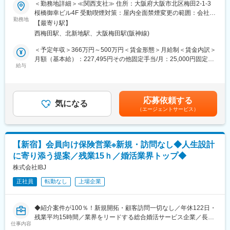
＜勤務地詳細＞≪関西支社≫ 住所：大阪府大阪市北区梅田2-1-3
自らを変えていこうとするひたむきな成長意欲です。あなたの本
■婚活企業の保険事業とは
桜橋御幸ビル4F 受動喫煙対策：屋内全面禁煙変更の範囲：会社の
気が、誰かの人生を、そしてあなた自身の未来を、輝かせる。そ
当社の会員様に向けたご提案なので、新規営業や訪問は一切な
勤務地
定める事業所
んな瞬間を、私たちはこの場所で、何度も積み重ねていきたい。
【最寄り駅】
く、顧客獲得に困ることはありません。
最高に輝く人生の１ページを、ここから描いていきませんか。
西梅田駅、北新地駅、大阪梅田駅(阪神線)
当社は成婚～生活まで人生に関わることを一貫してご支援してい
るため、
＜予定年収＞366万円～500万円＜賃金形態＞月給制＜賃金内訳＞
■働く環境：
その信頼関係から受注率も高く、お客様からのニーズも非常に高
月額（基本給）：227,495円その他固定手当/月：25,000円固定残
・年間休日120日／月9日休み
いです。
給与
業手当/月：52,505円（固定残業時間30時間0分/月）超過した時間
・有給休暇取得率100％
外労働の残業手当は追加支給＜月給＞305,000円（一律手当を含
・フレックスキャリア制度あり
■採用背景
む）＜昇給有無＞有＜残業手当＞有＜給与補足＞■昇給：年2回
・産休・育休取得率100％、復職率95％、男性の取得実績あり
今後、当社の中で保険事業をさらに拡大していくための増員で
（2月、8月）■賞与：年2回（2月、8月）■固定手当：通勤手当
・勤続３年でリフレッシュ休暇付与
応募依頼する
す。
気になる
（一律2.5万円／月）※業績に応じた賞与も含んだ額になります。
・表彰制度多数（MVPは最大100万円）
（エージェントサービス）
近年、成婚された会員様からの信頼も高く、今後は拠点も増やし
賃金はあくまでも目安の金額であり、選考を通じて上下する可能
ていく予定です。1人1人のお客様と丁寧に向き合ってご提案され
性があります。月給(月額)は固定手当を含めた表記です。
たい方、大歓迎です！
【新宿】会員向け保険営業※新規・訪問なし◆人生設計
■業務内容
に寄り添う提案／残業15ｈ／婚活業界トップ◆
婚活サービス事業部からの紹介で来店されるお客様に対し、将来
設計や資産形成のアドバイスを行い、適切な保険商品などを提案
株式会社IBJ
いただきます。
正社員
転勤なし
上場企業
通常の保険営業と異なり、婚活カウンセラーからの紹介案件が
100％！新規営業や飛び込み営業がなく長く働ける環境です。
◆紹介案件が100％！新規開拓・顧客訪問一切なし／年休122日・
■業務詳細
残業平均15時間／業界をリードする総合婚活サービス企業／長期
・保険の相談（資産運用～住宅など幅広いご提案可能です！）
仕事内容
就業できる環境◆