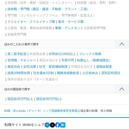
技術職（化学・素材・化粧品・トイレタリー）
技術職（食品・香料・飼料）
技術職・専門職（建設・建築・不動産・プラント・工場）
専門職（コンサルティングファーム・専門事務所・監査法人）
クリエイター・クリエイティブ職
販売・サービス職
公務員・教員・農林水産関連職
事務・アシスタント
医療系専門職
金融系専門職
ほかのこだわり条件で探す
第二新卒歓迎
外資系企業
年間休日120日以上
フレックス勤務
管理職・マネジャー
英語を活かす
学歴不問
転勤なし（勤務地限定）
服装自由
女性活躍
社宅・家賃補助制度
中国語を活かす
退職金制度
残業20時間未満
完全週休2日制
職種未経験歓迎
土日祝休み
原則定時退社
海外出張あり
U・Iターン支援あり
ほかの固定給で探す
固定給25万円以上
固定給35万円以上
転職・求人doda（デューダ）トップ
冠婚葬祭業界
営業職
上場企業の転職・求人情報
転職サイト dodaをシェア