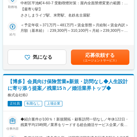
ストリングスホテル名古屋ではこれまで 法人宴会セールスが中心
中村区平池町4-60-7 受動喫煙対策：屋内全面禁煙変更の範囲：会
す。
でしたが、
勤務地
社の定める事業所
※1契約あたり単価約200万円～400万円
【最寄り駅】
「宿泊」領域における営業強化の必要性が増加しています。その
〈年収イメージ〉
ささしまライブ駅、米野駅、名鉄名古屋駅
ため、今回「宿泊特化の法人セールス」ポジションを新設。あな
2年目：450万～500万円
たの意見を基に新しい営業の形を一緒に作っていく立ち上げのフ
＜予定年収＞371万円～481万円＜賃金形態＞月給制＜賃金内訳＞
3年目以降：500万円～
ェーズにあります。
月額（基本給）：239,300円～310,100円＜月給＞239,300円～
給与
310,100円＜昇給有無＞有＜残業手当＞有＜給与補足＞■賞与：年
■キャリアアップ
■業務内容：
2回／6月（一部額8月）、12月（一部額2月）支給※年間実績3ヶ月
実力次第で早期キャリアアップも可能で、1-2年でチームリーダ
ストリングスホテル名古屋の
分含む※賞与額は、会社業績・個人評価により一部変動あり賃金は
ー、2-3年で管理職を目指せます。
宿泊・レストラン・宴会の販売促進を担当いただきます。
あくまでも目安の金額であり、選考を通じて上下する可能性があ
応募依頼する
特に今回は 宿泊販売の強化 がメイン業務になります。
気になる
ります。月給(月額)は固定手当を含めた表記です。
■組織構成
（エージェントサービス）
■詳細な業務内容：
営業部：10名
・法人企業への団体宿泊営業
業務の縦割りはなく、お客様のニーズに応じて、適性を踏まえて
・企業イベントに伴う宿泊+宴会のクロスセル提案
担当顧客をアサインします。
・レストラン利用とのセット提案
【博多】会員向け保険営業※新規・訪問なし◆人生設計
・見積作成、料金設定の相談
■研修制度
に寄り添う提案／残業15ｈ／婚活業界トップ◆
・宴会・宿泊利用時のレイアウト提案、打合せ
婚活の商材知識～商談の進め方まで、1か月間の研修を通じて学び
・既存法人への深耕営業と新規顧客開拓
株式会社IBJ
ます。
・社内（宴会・婚礼・宿泊）との連携・調整
まずは1件の契約獲得を目指せる体制を整えており、未経験の方で
正社員
転勤なし
上場企業
も着実に成果を出していただける環境です！
■キャリアパス：
セールスプロモーション部門のマネジメントを目指すのは勿論、
■IBJが選ばれる理由
◆紹介案件が100％！新規開拓・顧客訪問一切なし／年休122日・
ホテルならではの横のキャリアパスも豊富にあります。
IBJは業界最大級の会員数と実績を背景に、高い信頼性と安心感が
残業平均15時間／業界をリードする総合婚活サービス企業／長期
例：
仕事内容
あるため、お客様から選ばれやすい点が強みです。また、「婚約
就業できる環境◆
・宿泊セールスのマネージャー
＝成婚」という明確な定義を掲げており、本気で結婚を考える顧