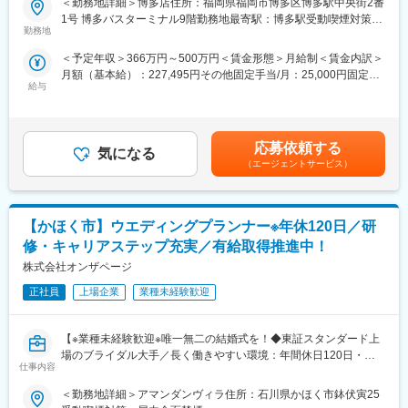
＜勤務地詳細＞博多店住所：福岡県福岡市博多区博多駅中央街2番
・営業企画
客層に直接リーチできるブランド力があるため、結婚相談所ビジ
■婚活企業の保険事業とは
1号 博多バスターミナル9階勤務地最寄駅：博多駅受動喫煙対策：
・ホテルの総支配人
ネスに挑戦したい事業者からのニーズも高く、営業として提案を
当社の会員様に向けたご提案なので、新規営業や訪問は一切な
勤務地
屋内全面禁煙変更の範囲：会社の定める事業所
・他部門（フロント・レストラン・婚礼プランナー）
進めやすい環境です。
く、顧客獲得に困ることはありません。
・広報・マーケティング職
＜予定年収＞366万円～500万円＜賃金形態＞月給制＜賃金内訳＞
当社は成婚～生活まで人生に関わることを一貫してご支援してい
月額（基本給）：227,495円その他固定手当/月：25,000円固定残
変更の範囲：会社の定める業務
るため、
■当社の想い：
給与
業手当/月：52,505円（固定残業時間30時間0分/月）超過した時間
その信頼関係から受注率も高く、お客様からのニーズも非常に高
◎私たちは、感動を生み出すプロフェッショナルとして細部にま
外労働の残業手当は追加支給＜月給＞305,000円（一律手当を含
いです。
で行き届いたおもてなしと徹底的に考え抜いた戦略で人々が集
む）＜昇給有無＞有＜残業手当＞有＜給与補足＞■昇給：年2回
い、幸せをともに分かち合う空間を創造し続けてきました。私た
（2月、8月）■賞与：年2回（2月、8月）■固定手当：通勤手当
■採用背景
応募依頼する
ちの使命は「心に灼きつくシーン」を創ること。心に灼きつく。
気になる
（一律2.5万円／月）※業績に応じた賞与も含んだ額になります。
今後、当社の中で保険事業をさらに拡大していくための増員で
（エージェントサービス）
それは、記憶としてその人の生涯に残り続けること。シーン。そ
賃金はあくまでも目安の金額であり、選考を通じて上下する可能
す。
れは、想いがカタチになった瞬間のこと。おもてなしと戦略を掛
性があります。月給(月額)は固定手当を含めた表記です。
近年、成婚された会員様からの信頼も高く、今後は拠点も増やし
け合わせることでかけがえのない瞬間を創り出していくことが私
ていく予定です。1人1人のお客様と丁寧に向き合ってご提案され
たちの仕事です。
【かほく市】ウエディングプランナー※年休120日／研
たい方、大歓迎です！
◎人々がまだ気づいていない時代のニーズを先取りする研ぎ澄ま
修・キャリアステップ充実／有給取得推進中！
された感性と、確かな実績に基づくプロデュース力でブライダル
■業務内容
株式会社オンザページ
業界を牽引し続けてきました。すべてはお客様の感情を揺さぶる
婚活サービス事業部からの紹介で来店されるお客様に対し、将来
ようなかけがえのない瞬間を創り出すため。常に「世界最高のお
設計や資産形成のアドバイスを行い、適切な保険商品などを提案
正社員
上場企業
業種未経験歓迎
もてなし」とは何かを追求し、その答えを出し続けています。
いただきます。
通常の保険営業と異なり、婚活カウンセラーからの紹介案件が
【※業種未経験歓迎※唯一無二の結婚式を！◆東証スタンダード上
100％！新規営業や飛び込み営業がなく長く働ける環境です。
変更の範囲：会社の定める業務
場のブライダル大手／長く働きやすい環境：年間休日120日・有
仕事内容
休取得率100％義務化】
■業務詳細
・保険の相談（資産運用～住宅など幅広いご提案可能です！）
＜勤務地詳細＞アマンダンヴィラ住所：石川県かほく市鉢伏寅25
■仕事内容：
・契約に関する事務