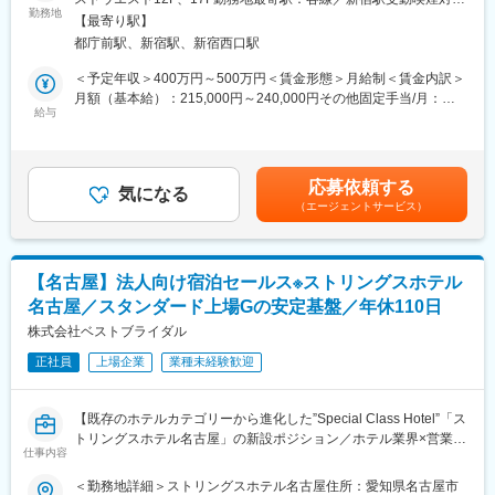
希望する部署に異動の交渉が可能
結婚相談所の開業を考えている方（主婦層、副業希望者、法人な
勤務地
策：屋内全面禁煙変更の範囲：会社の定める事業所
・新規事業提案制度
【最寄り駅】
ど）へ、IBJ加盟店としての開業プランを提案します。
毎年200件以上の新規事業案が寄せられ、最優秀賞は現実化
都庁前駅、新宿駅、新宿西口駅
既存の加盟店からのご紹介やお問い合わせいただいた方への提
・キャリア制度
案、過去にお問い合わせいただいた方へのアプローチも行いま
＜予定年収＞400万円～500万円＜賃金形態＞月給制＜賃金内訳＞
正社員としての雇用形態のまま時短勤務可能
す。
月額（基本給）：215,000円～240,000円その他固定手当/月：
・リフレッシュ休暇
給与
25,000円固定残業手当/月：40,000円（固定残業時間30時間0分/
勤続3年毎に30日の休暇を連続または分割で取得可
■業務詳細
月）超過した時間外労働の残業手当は追加支給＜月給＞280,000
・セミナー開催
円～305,000円（一律手当を含む）＜昇給有無＞有＜残業手当＞
■同社の特徴：
・商談（独り立ち後は1日に2~3件程度）
有＜給与補足＞■昇給：年2回（2月、8月）■賞与：年2回（2月、8
シンプルでスタイリッシュな都市型ゲストハウス「モノリス」シ
応募依頼する
・オープンまでの支援
気になる
月）■その他固定手当：通勤手当（一律2.5万円／月）※上記はあく
リーズ、郊外の景観を活かしたリゾート感のある雰囲気が特徴の
（エージェントサービス）
・サポート本部への引継ぎ
まで予定年収です。ご活躍によっては上記以上の給与の支給もも
「アマンダン」シリーズ、歴史的建造物を生かした施設など、立
★開業後のフォローアップ、また集客についても専任の部隊が担
可能です。賃金はあくまでも目安の金額であり、選考を通じて上
地条件や地域特性にあわせた店舗設計を行っています。
っているため、お客様への提案業務に専念できる体制となってお
下する可能性があります。月給(月額)は固定手当を含めた表記で
ります。
す。
■婚礼における状況：
【名古屋】法人向け宿泊セールス※ストリングスホテル
新たなご予約も順調に増えています。事業は縮小しておらず、新
名古屋／スタンダード上場Gの安定基盤／年休110日
■働き方
規の出店計画もこれまで通り進めています。
残業月15時間程度、年間休日120日以上！
株式会社ベストブライダル
また、パーティードレスのレンタル事業など、顧客情報を基にし
シフト制ではございますが、日曜は固定給、土曜休み希望もOKで
た別事業もあり、多角的に事業展開しているので、会社としても
正社員
上場企業
業種未経験歓迎
可能な限り希望を叶えられるようシフトを組んでおります。
安定した基盤を有しております。
■昇給について
【既存のホテルカテゴリーから進化した”Special Class Hotel”「ス
半期ごとに、金額目標の達成度に応じてインセンティブを支給し
トリングスホテル名古屋」の新設ポジション／ホテル業界×営業職
ています。
仕事内容
でホスピタリティ高く裁量を持った仕事に挑戦】
自身で設定した半期ごとの目標達成率に応じて昇給・賞与へ反映
＜勤務地詳細＞ストリングスホテル名古屋住所：愛知県名古屋市
されるため、成果や取り組み次第で年収伸び率が高い点も特徴で