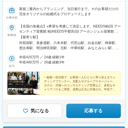
新規ご案内からプランニング、当日進行まで。そのお客様だけの
完全オリジナルの結婚式をプロデュースします
仕事内容
【全国の各拠点】※希望を考慮して決定します。NEEDS柏(旧 アー
センティア迎賓館 柏)NEEDS宇都宮(旧 アーカンジェル迎賓館 宇
勤務地
都宮)NEEDS仙台(旧 アーカンジェル迎賓館 仙台)NEEDS新潟(旧
【最寄り駅】
アーククラブ迎賓館 新潟)NEEDS郡山(旧 アーククラブ迎賓館 郡
外苑前駅、表参道駅、六本木駅、代官山駅、白金台駅、神泉駅、
山)NEEDS千葉みなと(旧 ベイサイドパーク迎賓館 千葉みな
恵比寿駅、明治神宮前駅、元町・中華街駅、みなとみらい駅、京
と)NEEDS札幌(旧 ヒルサイドクラブ迎賓館 札幌)NEEDS高崎(旧
急東神奈川駅、千葉みなと駅、小倉駅(福岡県)、岡本駅(栃木県)、
アーセンティア迎賓館 高崎)NEEDS大宮(旧 アーヴェリール迎賓館
年収420万円 ／ 24歳 経験1年
青葉通一番町駅、井口駅(広島県)、大形駅、北柏駅、高崎問屋町
大宮)NEEDSさいたま新都心(旧 ガーデンヒルズ迎賓館 大
年収480万円 ／ 26歳 経験3年
駅、肥後橋駅、八幡駅(静岡県)、静岡駅、与野駅、八事駅、姫路
給与
宮)NEEDS松本(旧 ガーデンヒルズ迎賓館 松本)NEEDS松本城前
駅、東新庄駅、妹尾駅、木太町駅、春日町駅、貿易センター駅、
(旧 アルモニービアン)NEEDS富山(旧 アーヴェリール迎賓館 富
鴨池駅、石橋駅(長崎県)、梅津寺駅、冷水浦駅、八王子みなみ野
山)NEEDS代官山(旧 アーカンジェル代官山)NEEDS麻布(旧 麻布
一顧客一担当制で、お客様一人ひとりに寄り添えるウェ
駅、徳島駅、山麓駅(もいわ山)、岐阜駅、南小倉駅、熊本駅前駅、
ディングプランナー。支配人やグループマネージャー、
迎賓館)NEEDS表参道(旧 表参道TERRACE)NEEDS神宮前(旧 アル
安積永盛駅、さいたま新都心駅、南松本駅、松本駅、新横浜駅、
ホテル・式場へのコンサルティング営業など、多彩なキ
モニーソルーナ表参道) ほか▼勤務地の詳細は下記をご覧くださ
西横浜駅、茅ケ崎駅、国際センター駅、久屋大通駅、沼津駅、り
ャリアパスをご用意。成果は正当に評価され、年収アッ
い。https://www.tgn.co.jp/hall/
プも目指せる環境です。
んくう常滑駅、谷町四丁目駅、長堀橋駅、大阪梅田駅(阪急線)、三
ノ宮駅、びわ湖浜大津駅、松ケ崎駅(京都府)、烏丸駅、山陽姫路
駅、福山駅、乃木坂駅、中目黒駅、渋谷駅、原宿駅、馬車道駅、
市役所前駅(千葉県)、平和通駅、あおば通駅、渡辺橋駅、沖松島
気になる
応募する
駅、三宮・花時計前駅、大浦天主堂駅、西線１６条駅、熊本駅、
北松本駅、平沼橋駅、名古屋駅、名古屋城駅、堺筋本町駅、松屋
町駅、中崎町駅、三宮駅(神戸新交通)、三井寺駅、北山駅(京都