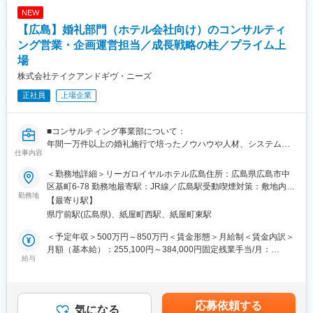
府)、四条駅(京都市営)、仙台駅(地下鉄)、淀屋橋駅、神戸三宮駅
NEW
(阪神)、ロープウェイ入口駅、二本木口駅、天王町駅、近鉄名古屋
【広島】婚礼部門（ホテル会社向け）のコンサルティ
駅、丸の内駅(愛知県)、心斎橋駅、中津駅(地下鉄)、三宮駅(神戸市
営)、五条駅(京都市営)
ング営業・企画運営担当／成長戦略の柱／プライム上
場
株式会社テイクアンドギヴ・ニーズ
正社員
上場企業
■コンサルティング事業部について：
年間一万件以上の婚礼施行で培ったノウハウや人材、システムイ
仕事内容
ンフラを活用し、他社ホテルの婚礼部門におけるコンサルティン
グおよび運営業務を提供しています。業界No.1の組数実績と培っ
＜勤務地詳細＞リーガロイヤルホテル広島住所：広島県広島市中
たノウハウをもとに、マーケティング調査、コンセプト、料理や
区基町6-78 勤務地最寄駅：JR線／広島駅受動喫煙対策：敷地内喫
演出設計などを行って頂きます。伝統ある東京會舘の婚礼部門を
勤務地
煙可能場所あり変更の範囲：会社の定める事業所
【最寄り駅】
はじめ、ヨコハマ グランド インターコンチネンタルホテル、リー
県庁前駅(広島県)、紙屋町西駅、紙屋町東駅
ガロイヤルホテル小倉、リーガロイヤルホテル広島と提携してい
ます。
＜予定年収＞500万円～850万円＜賃金形態＞月給制＜賃金内訳＞
月額（基本給）：255,100円～384,000円固定残業手当/月：
■業務内容：
給与
63,000円～106,000円（固定残業時間30時間0分/月）超過した時
・本部と協業し、マーケティング調査、コンセプト設計、料理や
間外労働の残業手当は追加支給＜月給＞318,100円～490,000円
演出などのプラン提案
（一律手当を含む）＜昇給有無＞有＜残業手当＞有＜給与補足＞
・プラン内容のオペレーション設計
年収は年齢、ご経験スキルを考慮のうえ決定します。月間30時間
応募依頼する
・現地スタッフのマネジメント
気になる
のみなし残業時間を超過した分は残業手当を支給■昇給:年2回■賞