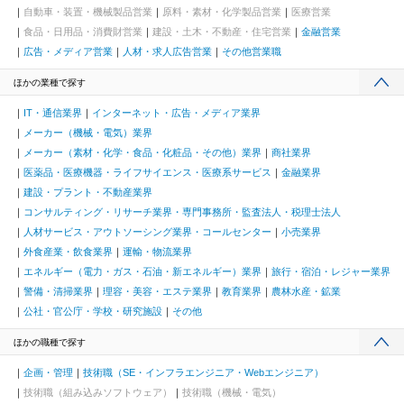
自動車・装置・機械製品営業
原料・素材・化学製品営業
医療営業
食品・日用品・消費財営業
建設・土木・不動産・住宅営業
金融営業
広告・メディア営業
人材・求人広告営業
その他営業職
ほかの業種で探す
IT・通信業界
インターネット・広告・メディア業界
メーカー（機械・電気）業界
メーカー（素材・化学・食品・化粧品・その他）業界
商社業界
医薬品・医療機器・ライフサイエンス・医療系サービス
金融業界
建設・プラント・不動産業界
コンサルティング・リサーチ業界・専門事務所・監査法人・税理士法人
人材サービス・アウトソーシング業界・コールセンター
小売業界
外食産業・飲食業界
運輸・物流業界
エネルギー（電力・ガス・石油・新エネルギー）業界
旅行・宿泊・レジャー業界
警備・清掃業界
理容・美容・エステ業界
教育業界
農林水産・鉱業
公社・官公庁・学校・研究施設
その他
ほかの職種で探す
企画・管理
技術職（SE・インフラエンジニア・Webエンジニア）
技術職（組み込みソフトウェア）
技術職（機械・電気）