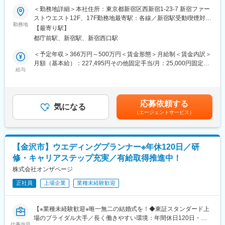
・契約に関する事務
＜勤務地詳細＞本社住所：東京都新宿区西新宿1-23-7 新宿ファー
・アフターフォロー
■婚活企業の保険事業とは
ストウエスト12F、17F勤務地最寄駅：各線／新宿駅受動喫煙対
・保険会社対応
当社の会員様に向けたご提案なので、新規営業や訪問は一切な
勤務地
策：屋内全面禁煙変更の範囲：会社の定める事業所
※月に新規顧客は8名前後、面談数は月30件前後を担当し、お客様
【最寄り駅】
く、顧客獲得に困ることはありません。
のライフプランに関する相談にのっていただきます。
都庁前駅、新宿駅、新宿西口駅
当社は成婚～生活まで人生に関わることを一貫してご支援してい
るため、
＜予定年収＞366万円～500万円＜賃金形態＞月給制＜賃金内訳＞
■当社の保険営業の魅力
その信頼関係から受注率も高く、お客様からのニーズも非常に高
月額（基本給）：227,495円その他固定手当/月：25,000円固定残
婚活カウンセラーからの紹介案件が100％のため、新規の営業を
いです。
給与
業手当/月：52,505円（固定残業時間30時間0分/月）超過した時間
負担に感じることも一切なく、既に信頼もいただいているため、
外労働の残業手当は追加支給＜月給＞305,000円（一律手当を含
ご提案がしやすいです。
■採用背景
む）＜昇給有無＞有＜残業手当＞有＜給与補足＞■昇給：年2回
また、資産運用～住宅など幅広い分野でご支援ができ、ご自身の
今後、当社の中で保険事業をさらに拡大していくための増員で
（2月、8月）■賞与：年2回（2月、8月）■固定手当：通勤手当
スキルアップにも繋がります。
応募依頼する
す。
気になる
（一律2.5万円／月）※業績に応じた賞与も含んだ額になります。
（エージェントサービス）
近年、成婚された会員様からの信頼も高く、今後は拠点も増やし
賃金はあくまでも目安の金額であり、選考を通じて上下する可能
■働きやすさ
ていく予定です。1人1人のお客様と丁寧に向き合ってご提案され
性があります。月給(月額)は固定手当を含めた表記です。
年間休日122日、残業平均15時間と非常に働きやすい環境です！
たい方、大歓迎です！
営業は土日がメインになることが多いですが、その分平日は出勤
時間を遅くするなど柔軟性が高いです。
【金沢市】ウエディングプランナー※年休120日／研
■業務内容
修・キャリアステップ充実／有給取得推進中！
婚活サービス事業部からの紹介で来店されるお客様に対し、将来
■当社について
設計や資産形成のアドバイスを行い、適切な保険商品などを提案
株式会社オンザページ
IBJは、さまざまな婚活サービスとライフデザインサービスを提供
いただきます。
し、
正社員
上場企業
業種未経験歓迎
通常の保険営業と異なり、婚活カウンセラーからの紹介案件が
会員数約9万人以上・成婚人数16,398人（2024年）と、日本で最
100％！新規営業や飛び込み営業がなく長く働ける環境です。
も多くの結婚カップルを生み出している会社です。
【※業種未経験歓迎※唯一無二の結婚式を！◆東証スタンダード上
■業務詳細
変更の範囲：会社の定める業務
場のブライダル大手／長く働きやすい環境：年間休日120日・有
・保険の相談（資産運用～住宅など幅広いご提案可能です！）
仕事内容