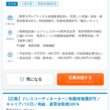
・経営陣への報告および改善提案
正社員
上場企業
業種未経験歓迎
＜適時開示・その他＞
・適時開示業務（TDnet申請、各種開示資料作成）
《業界大手※ブライダル未経験者歓迎※／充実した研修／有給・産
・経営企画・経理など関連部署との連携
育休取得100％／時短勤務可／転勤有無選択可／幅広いキャリア
仕事内容
パス》
■組織構成
＜勤務地詳細＞エクリュスポーゼ熊本店住所：熊本県熊本市南区
経営企画部（現3名）
※求人票に記載の内容は、2026年4月の経営統合に伴い、給与、福
江越2-23-83 熊本モノリス内勤務地最寄駅：JR豊肥本線／平成
2名は経営企画業務をメインで担当しており、必要に応じて経営企
利厚生、待遇および各種制度等について、変更となる場合があり
勤務地
駅受動喫煙対策：屋内全面禁煙
画メンバーとも連携しながら業務を進めていただきます。
【最寄り駅】
ます。
平成駅、南熊本駅、田崎橋駅
■ポジションのミッション
■業務内容：
＜予定年収＞370万円～481万円＜賃金形態＞月給制補足事項なし
グロース市場上場企業としてさらなる成長と企業価値向上を実現
・新規接客
＜賃金内訳＞月額（基本給）：268,000円～289,260円その他固定
するため、投資家・アナリストとの対話を通じたIR戦略の企画・
お客様へのカウンセリング（会場の雰囲気、お客様の趣味趣向、
給与
手当/月：5,000円固定残業手当/月：67,815円～95,355円（固定残
推進を担っていただきます。
スタイル等を考慮した提案）
業時間45時間0分/月）超過した時間外労働の残業手当は追加支給
単なる数値報告に留まらず、「市場からどのように評価される
・アクセサリーコーディネート
＜月給＞340,815円～389,615円（一律手当を含む）＜昇給有無＞
か」という視点で、成長性や投資魅力を適切に発信いただくこと
アクセサリー、コサージュ、ヘッドパーツ等、ドレススタイルを
有＜残業手当＞有＜給与補足＞※ご経験・年齢により給与は変動す
を期待しています。
応募依頼する
演出するアイテムの提案
気になる
る可能性もございます。※月給には勤務手当を含む。※勤務手当と
（エージェントサービス）
・最終フィッティング
は基本手当に対する45時間分の時間外手当に相当する手当であ
■魅力
最終サイズチェック（挙式、披露宴の約2週間前）、ドレスの納品
り、時間外労働の有無に関わらず支給する。■昇給：年1回（3
グロース市場上場企業のさらなる企業価値向上を目指し、単なる
準備
月）■賞与：年2回（2、8月）■インセンティブ（毎月）賃金はあ
開示実務ではなく、「市場にどう伝えれば適正に評価されるか」
・納品
くまでも目安の金額であり、選考を通じて上下する可能性があり
を企画・推進できます。経営陣や事業責任者と連携しながら業務
【広島】ドレスコーディネーター／転勤有無選択可／
衣裳メンテナンス部門と細かくチェックを重ね、結婚式会場に衣
ます。月給(月額)は固定手当を含めた表記です。
を進め、経営との距離が近く、提案や相談がしやすい環境があり
キャリアパス◎／有給、産育休取得100％
裳を納品
ます。
※パリ・ミラノ・ニューヨークといった世界トップクラスのデザイ
株式会社オンザページ