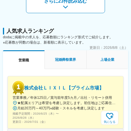
さらに23件読み込む
新たなご予約も順調に増えています。事業は縮小しておらず、新
※パリ・ミラノ・ニューヨークといった世界トップクラスのデザイ
規の出店計画もこれまで通り進めています。
ナーのドレスを取り扱っております。プロとしてお客様にラグジ
また、パーティードレスのレンタル事業など、顧客情報を基にし
ュアリーなドレス選びの時間を提供するため、海外の雑誌から世
た別事業もあり、多角的に事業展開しているので、会社としても
界のトレンドの勉強も行っております。初回～最終フィッティン
安定した基盤を有しております。
グまで一貫して携わることが可能です。
人気求人ランキング
■各種制度充実：
dodaに掲載中の求人を、応募数順にランキング形式でご紹介します。
・年間MVP表彰
※応募数が同数の場合は、新着順に表示しています。
各種職種ごとに最優秀社員を選考し表彰
更新日：
2026/8/8（土）
・フリーエージェント制度
希望する部署に異動の交渉が可能
冠婚葬祭業界
上場企業
営業職
・新規事業提案制度
毎年200件以上の新規事業案が寄せられ、最優秀賞は現実化
・フレックスキャリア制度
正社員としての雇用形態のまま時短勤務可能
・リフレッシュ休暇
株式会社ＬＩＸＩＬ【プライム市場】
勤続3年毎に30日の休暇を連続または分割で取得可
営業事務／年休125日／賞与前年度5カ月／出社・リモート併用
■同社の特徴：
★配属エリアは希望を考慮し決定します。初任地はご応募住所での配属となります。入社後、転勤が伴う異動に関しては、必ず勤務地のご希望も確認した上で決定します。【配属オフィス一覧】■東京都品川区西品川1丁目1-1 大崎ガーデンタワー■愛知県名古屋市中村区名駅南4丁目11-40■京都府京都市伏見区竹田田中宮町103 ■大阪府大阪市中央区本町2丁目6-8 センバ・セントラルビル9F■大阪府箕面市萱野4丁目5-45■広島県広島市安佐南区西原6丁目11-8■福岡県福岡市博多区半道橋2-15-10 SOLAビル★出社とリモートワークを併用しながらの勤務となります。 業務に慣れるまでは、原則出社となります。 慣れてきたら少しずつリモートの日を増やし、最終的には週1～3日ほどの出社となる予定です（目安：～入社6カ月）。※受動喫煙対策：あり
シンプルでスタイリッシュな都市型ゲストハウス「モノリス」シ
月給20万円～40万円※経験・スキルを考慮し決定します
リーズ、郊外の景観を活かしたリゾート感のある雰囲気が特徴の
掲載予定期間：
「アマンダン」シリーズ、歴史的建造物を生かした施設など、立
2026/6/25（木）
〜
2026/8/26（水）
地条件や地域特性にあわせた店舗設計を行っています。
気になる
更新日：
2026/7/31（金）
■婚礼における状況：