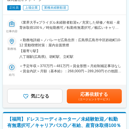
ナーのドレスを取り扱っております。プロとしてお客様にラグジ
■タメニー株式会社の今後
正社員
上場企業
業種未経験歓迎
ュアリーなドレス選びの時間を提供するため、海外の雑誌から世
婚活サービス・ウェディングサービスを主力としながら、地方自
界のトレンドの勉強も行っております。初回～最終フィッティン
治体と連携した婚活支援や婚活支援センター向けソリューション
グまで一貫して携わることが可能です。
の提供など、地方創生領域へも事業を拡大しています。
《業界大手※ブライダル未経験者歓迎※／充実した研修／有給・産
さらに、人生の重要なライフイベントを支えるライフスタイル領
育休取得100％／時短勤務可／転勤有無選択可／幅広いキャリア
■各種制度充実：
仕事内容
域（不動産・保険）にも注力しており、今後も事業領域の拡大を
パス》
・年間MVP表彰
見据えています。
＜勤務地詳細＞ノバレーゼ広島住所：広島県広島市中区鉄砲町10-
各種職種ごとに最優秀社員を選考し表彰
※求人票に記載の内容は、2026年4月の経営統合に伴い、給与、福
12 受動喫煙対策：屋内全面禁煙
・フリーエージェント制度
変更の範囲：会社の定める業務
利厚生、待遇および各種制度等について、変更となる場合があり
勤務地
希望する部署に異動の交渉が可能
【最寄り駅】
ます。
・新規事業提案制度
八丁堀駅(広島県)、胡町駅、立町駅
毎年200件以上の新規事業案が寄せられ、最優秀賞は現実化
■業務内容：
＜予定年収＞370万円～481万円＜賃金形態＞月給制補足事項なし
・フレックスキャリア制度
・新規接客
＜賃金内訳＞月額（基本給）：268,000円～289,260円その他固定
正社員としての雇用形態のまま時短勤務可能
お客様へのカウンセリング（会場の雰囲気、お客様の趣味趣向、
給与
手当/月：5,000円固定残業手当/月：67,815円～95,355円（固定残
・リフレッシュ休暇
スタイル等を考慮した提案）
業時間45時間0分/月）超過した時間外労働の残業手当は追加支給
勤続3年毎に30日の休暇を連続または分割で取得可
・アクセサリーコーディネート
＜月給＞340,815円～389,615円（一律手当を含む）＜昇給有無＞
アクセサリー、コサージュ、ヘッドパーツ等、ドレススタイルを
有＜残業手当＞有＜給与補足＞※ご経験・年齢により給与は変動す
■同社の特徴：
応募依頼する
演出するアイテムの提案
気になる
る可能性もございます。※月給には勤務手当を含む。※勤務手当と
シンプルでスタイリッシュな都市型ゲストハウス「モノリス」シ
（エージェントサービス）
・最終フィッティング
は基本手当に対する45時間分の時間外手当に相当する手当であ
リーズ、郊外の景観を活かしたリゾート感のある雰囲気が特徴の
最終サイズチェック（挙式、披露宴の約2週間前）、ドレスの納品
り、時間外労働の有無に関わらず支給する。■昇給：年1回（3
「アマンダン」シリーズ、歴史的建造物を生かした施設など、立
準備
月）■賞与：年2回（2、8月）■インセンティブ（毎月）賃金はあ
地条件や地域特性にあわせた店舗設計を行っています。
・納品
くまでも目安の金額であり、選考を通じて上下する可能性があり
【福岡】ドレスコーディネーター／未経験歓迎／転勤
衣裳メンテナンス部門と細かくチェックを重ね、結婚式会場に衣
ます。月給(月額)は固定手当を含めた表記です。
■婚礼における状況：
有無選択可／キャリアパス◎／有給、産育休取得100％
裳を納品
新たなご予約も順調に増えています。事業は縮小しておらず、新