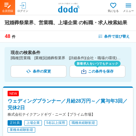
会員登録
ログイン
気になる
メニュー
冠婚葬祭業界、営業職、上場企業
の転職・求人検索結果
48
条件で並び替え
件
現在の検索条件
[職種]営業職 [業種]冠婚葬祭業界 [詳細条件](会社・職場の環境)上場企業
新着求人をいつでもチェック
条件の変更
この条件を保存
NEW
ウェディングプランナー／月給28万円～／賞与年3回／
完休2日
株式会社テイクアンドギヴ・ニーズ【プライム市場】
正社員
上場企業
5名以上採用
職種未経験歓迎
業種未経験歓迎