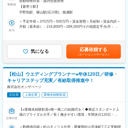
受動喫煙対策：屋内全面禁煙
ウエディングプランナーとして、おふたりやゲストの心を揺さぶ
・アフターフォロー
勤務地
【最寄り駅】
る唯一無二の挙式をプロデュースします。初回接客から打ち合わ
・保険会社対応
宇野気駅、横山駅(石川県)、能瀬駅
せ、当日まで一貫して担当できるため、お客様一人ひとりに深く
※月に新規顧客は8名前後、面談数は月30件前後を担当し、お客様
寄り添えることが特徴です。
のライフプランに関する相談にのっていただきます。
＜予定年収＞370万円～500万円＜賃金形態＞月給制＜賃金内訳＞
月額（基本給）：216,800円～289,260円その他固定手当/月：
入社後はまず【施行プランナー】を担当。約半年前から打ち合わ
■当社の保険営業の魅力
給与
5,000円固定残業手当/月：67,815円～95,355円（固定残業時間45
せを開始し、進行や料理、ギフトなどを提案。結婚式当日はキャ
婚活カウンセラーからの紹介案件が100％のため、新規の営業を
時間0分/月）超過した時間外労働の残業手当は追加支給＜月給＞
プテンとして全スタッフを統括し、お客様と共に創り上げた結婚
負担に感じることも一切なく、既に信頼もいただいているため、
289,615円～389,615円（一律手当を含む）＜昇給有無＞有＜残業
式を実現します。経験を積んだ後は【新規接客プランナー】とし
ご提案がしやすいです。
手当＞有＜給与補足＞※ご経験・年齢により給与は変動する可能性
応募依頼する
て、初めて来館されたお客様への会場案内や日程・予算を含む提
また、資産運用～住宅など幅広い分野でご支援ができ、ご自身の
気になる
もございます。■昇給：年1回（3月）■賞与：年2回（2、8月）■イ
（エージェントサービス）
案、会場決定までをサポート。将来的には新規接客から当日運営
スキルアップにも繋がります。
ンセンティブ（毎月）賃金はあくまでも目安の金額であり、選考
まで一貫して担当することも可能です。
を通じて上下する可能性があります。月給(月額)は固定手当を含め
■働きやすさ
た表記です。
■ポジションの魅力：
年間休日122日、残業平均15時間と非常に働きやすい環境です！
【松山】ウエディングプランナー※年休120日／研修・
「お客様第一」の文化が根付いており、効率や利益よりも心に残
営業は土日がメインになることが多いですが、その分平日は出勤
キャリアステップ充実／有給取得推進中！
る体験を届ける姿勢を大切にしています。専任プランナーとし
時間を遅くするなど柔軟性が高いです。
て、お客様に深く寄り添い、一生に一度の大切な日を共に創るや
株式会社オンザページ
りがいを感じられる環境です。
■当社について
正社員
上場企業
業種未経験歓迎
IBJは、さまざまな婚活サービスとライフデザインサービスを提供
■採用メッセージ：
し、
あなたの「本気」が、誰かの、そして自分の未来を書き換える
会員数約9万人以上・成婚人数16,398人（2024年）と、日本で最
【※業種未経験歓迎※唯一無二の結婚式を！◆東証スタンダード上
今日から始まるのは、まだ誰も読んだことのない物語です。
も多くの結婚カップルを生み出している会社です。
場のブライダル大手／長く働きやすい環境：年間休日120日・有
この『最初の1ページ』をともに書き上げる仲間に必要なのは、ス
仕事内容
休取得率100％義務化】
キル以上に、誰かの期待を超えたいという純粋な情熱。そして、
変更の範囲：会社の定める業務
＜勤務地詳細＞松山モノリス住所：愛媛県松山市湊町7-7-2 受動喫
自らを変えていこうとするひたむきな成長意欲です。あなたの本