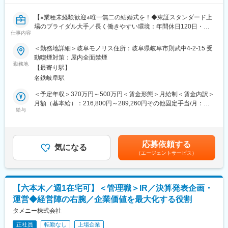
■採用メッセージ：
あなたの「本気」が、誰かの、そして自分の未来を書き換える
【※業種未経験歓迎※唯一無二の結婚式を！◆東証スタンダード上
今日から始まるのは、まだ誰も読んだことのない物語です。
場のブライダル大手／長く働きやすい環境：年間休日120日・有
この『最初の1ページ』をともに書き上げる仲間に必要なのは、ス
仕事内容
休取得率100％義務化】
キル以上に、誰かの期待を超えたいという純粋な情熱。そして、
＜勤務地詳細＞岐阜モノリス住所：岐阜県岐阜市則武中4-2-15 受
自らを変えていこうとするひたむきな成長意欲です。あなたの本
■仕事内容：
動喫煙対策：屋内全面禁煙
気が、誰かの人生を、そしてあなた自身の未来を、輝かせる。そ
ウエディングプランナーとして、おふたりやゲストの心を揺さぶ
勤務地
んな瞬間を、私たちはこの場所で、何度も積み重ねていきたい。
【最寄り駅】
る唯一無二の挙式をプロデュースします。初回接客から打ち合わ
最高に輝く人生の１ページを、ここから描いていきませんか。
名鉄岐阜駅
せ、当日まで一貫して担当できるため、お客様一人ひとりに深く
寄り添えることが特徴です。
＜予定年収＞370万円～500万円＜賃金形態＞月給制＜賃金内訳＞
■働く環境：
月額（基本給）：216,800円～289,260円その他固定手当/月：
・年間休日120日／月9日休み
入社後はまず【施行プランナー】を担当。約半年前から打ち合わ
給与
5,000円固定残業手当/月：67,815円～95,355円（固定残業時間45
・有給休暇取得率100％
せを開始し、進行や料理、ギフトなどを提案。結婚式当日はキャ
時間0分/月）超過した時間外労働の残業手当は追加支給＜月給＞
・フレックスキャリア制度あり
プテンとして全スタッフを統括し、お客様と共に創り上げた結婚
289,615円～389,615円（一律手当を含む）＜昇給有無＞有＜残業
・産休・育休取得率100％、復職率95％、男性の取得実績あり
式を実現します。経験を積んだ後は【新規接客プランナー】とし
手当＞有＜給与補足＞※ご経験・年齢により給与は変動する可能性
・勤続３年でリフレッシュ休暇付与
応募依頼する
て、初めて来館されたお客様への会場案内や日程・予算を含む提
気になる
もございます。■昇給：年1回（3月）■賞与：年2回（2、8月）■イ
・表彰制度多数（MVPは最大100万円）
（エージェントサービス）
案、会場決定までをサポート。将来的には新規接客から当日運営
ンセンティブ（毎月）賃金はあくまでも目安の金額であり、選考
まで一貫して担当することも可能です。
を通じて上下する可能性があります。月給(月額)は固定手当を含め
た表記です。
■ポジションの魅力：
【六本木／週1在宅可】＜管理職＞IR／決算発表企画・
「お客様第一」の文化が根付いており、効率や利益よりも心に残
運営◆経営陣の右腕／企業価値を最大化する役割
る体験を届ける姿勢を大切にしています。専任プランナーとし
て、お客様に深く寄り添い、一生に一度の大切な日を共に創るや
タメニー株式会社
りがいを感じられる環境です。
正社員
転勤なし
上場企業