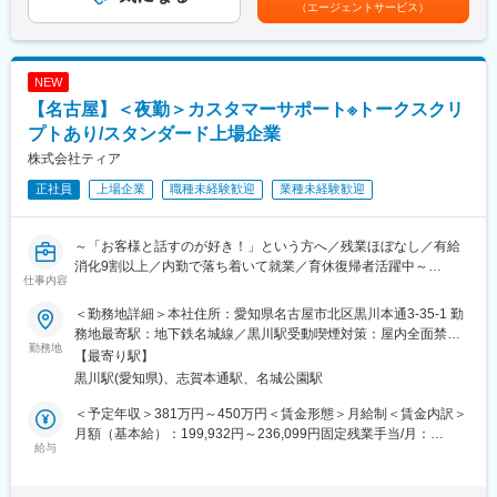
（エージェントサービス）
与:年3回賃金はあくまでも目安の金額であり、選考を通じて上下
■組織構成：
する可能性があります。月給(月額)は固定手当を含めた表記です。
コンサルティング事業部は全体で50名程度の組織となっておりま
す。コンサルティングとして受託するまでのミッションを担うチ
NEW
ームと、受託後の企画～オペレーションまでを担うチームに分か
【名古屋】＜夜勤＞カスタマーサポート※トークスクリ
れており、今回の募集は受託後の企画～オペレーションまでを担
っていただける方を募集しています。
プトあり/スタンダード上場企業
株式会社ティア
■魅力：
正社員
上場企業
職種未経験歓迎
業種未経験歓迎
・コンサルティング事業部は、同社の成長戦略における2本柱の1
つとなっており、今後更なる拡大・成長が見込める事業となって
おります。
～「お客様と話すのが好き！」という方へ／残業ほぼなし／有給
・将来的には現地のオペレーション設計だけではなく、ホテルの
消化9割以上／内勤で落ち着いて就業／育休復帰者活躍中～
オーナーや支配人に向けて、財務分析・事業計画プラン・婚礼の
仕事内容
コンセプト設計などの経営に直結する業務も経験することができ
■業務概要：
ます。
＜勤務地詳細＞本社住所：愛知県名古屋市北区黒川本通3-35-1 勤
当社コールセンターにて、お客様からのお問合せ対応（受電が中
務地最寄駅：地下鉄名城線／黒川駅受動喫煙対策：屋内全面禁煙
心）と、それに付随するPC作業をお任せします。
勤務地
変更の範囲：会社の定める業務
変更の範囲：会社の定める事業所
【最寄り駅】
▼主なお問合せ
黒川駅(愛知県)、志賀本通駅、名城公園駅
・ご葬儀のご依頼や供花などの商品のご注文
・会館までの道案内
＜予定年収＞381万円～450万円＜賃金形態＞月給制＜賃金内訳＞
・ティアが行うイベントやサービスの内容…等
月額（基本給）：199,932円～236,099円固定残業手当/月：
※基本的にはマニュアル通り進められ、丁寧に研修を致しますの
給与
46,068円～54,401円（固定残業時間30時間0分/月）超過した時間
で、未経験でも安心して仕事ができます。新規架電もなく、お客
外労働の残業手当は追加支給＜月給＞246,000円～290,500円（一
様に寄り添った対応ができます。
律手当を含む）＜昇給有無＞有＜残業手当＞有＜給与補足＞※年収