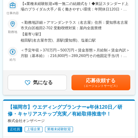
あなたの「本気」が、誰かの、そして自分の未来を書き換える
【※業種未経験歓迎※唯一無二の結婚式を！◆東証スタンダード上
今日から始まるのは、まだ誰も読んだことのない物語です。
場のブライダル大手／長く働きやすい環境：年間休日120日・有
この『最初の1ページ』をともに書き上げる仲間に必要なのは、ス
仕事内容
休取得率100％義務化】
キル以上に、誰かの期待を超えたいという純粋な情熱。そして、
＜勤務地詳細＞アマンダンテラス（名古屋）住所：愛知県名古屋
自らを変えていこうとするひたむきな成長意欲です。あなたの本
■仕事内容：
市天白区植田2-702 受動喫煙対策：屋内全面禁煙
気が、誰かの人生を、そしてあなた自身の未来を、輝かせる。そ
ウエディングプランナーとして、おふたりやゲストの心を揺さぶ
勤務地
んな瞬間を、私たちはこの場所で、何度も積み重ねていきたい。
【最寄り駅】
る唯一無二の挙式をプロデュースします。初回接客から打ち合わ
最高に輝く人生の１ページを、ここから描いていきませんか。
植田駅(名古屋市営)、原駅(愛知県)、塩釜口駅
せ、当日まで一貫して担当できるため、お客様一人ひとりに深く
寄り添えることが特徴です。
＜予定年収＞370万円～500万円＜賃金形態＞月給制＜賃金内訳＞
■働く環境：
月額（基本給）：216,800円～289,260円その他固定手当/月：
・年間休日120日／月9日休み
入社後はまず【施行プランナー】を担当。約半年前から打ち合わ
給与
5,000円固定残業手当/月：67,815円～95,355円（固定残業時間45
・有給休暇取得率100％
せを開始し、進行や料理、ギフトなどを提案。結婚式当日はキャ
時間0分/月）超過した時間外労働の残業手当は追加支給＜月給＞
・産休・育休取得率100％、復職率95％、男性の取得実績あり
プテンとして全スタッフを統括し、お客様と共に創り上げた結婚
289,615円～389,615円（一律手当を含む）＜昇給有無＞有＜残業
・勤続３年でリフレッシュ休暇付与
式を実現します。経験を積んだ後は【新規接客プランナー】とし
手当＞有＜給与補足＞※ご経験・年齢により給与は変動する可能性
・表彰制度多数（MVPは最大100万円）
応募依頼する
て、初めて来館されたお客様への会場案内や日程・予算を含む提
気になる
もございます。■昇給：年1回（3月）■賞与：年2回（2、8月）■業
（エージェントサービス）
案、会場決定までをサポート。将来的には新規接客から当日運営
績達成賞与 年1回（2月）業績達成度により至急、必ず支給では
まで一貫して担当することも可能です。
ない■インセンティブ（毎月）賃金はあくまでも目安の金額であ
り、選考を通じて上下する可能性があります。月給(月額)は固定手
■ポジションの魅力：
当を含めた表記です。
【福岡市】ウエディングプランナー※年休120日／研
「お客様第一」の文化が根付いており、効率や利益よりも心に残
修・キャリアステップ充実／有給取得推進中！
る体験を届ける姿勢を大切にしています。専任プランナーとし
て、お客様に深く寄り添い、一生に一度の大切な日を共に創るや
株式会社オンザページ
りがいを感じられる環境です。
正社員
上場企業
業種未経験歓迎
■採用メッセージ：