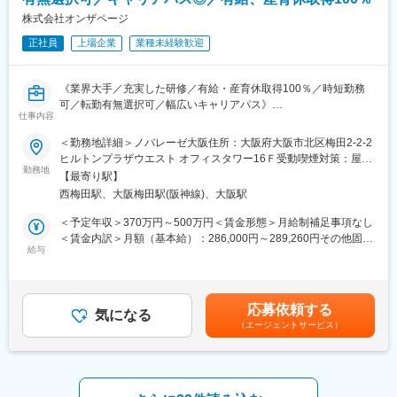
※パリ・ミラノ・ニューヨークといった世界トップクラスのデザイ
新たなご予約も順調に増えています。事業は縮小しておらず、新
ナーのドレスを取り扱っております。プロとしてお客様にラグジ
株式会社オンザページ
規の出店計画もこれまで通り進めています。
ュアリーなドレス選びの時間を提供するため、海外の雑誌から世
また、パーティードレスのレンタル事業など、顧客情報を基にし
正社員
上場企業
業種未経験歓迎
界のトレンドの勉強も行っております。初回～最終フィッティン
た別事業もあり、多角的に事業展開しているので、会社としても
グまで一貫して携わることが可能です。
安定した基盤を有しております。
《業界大手／充実した研修／有給・産育休取得100％／時短勤務
■各種制度充実：
可／転勤有無選択可／幅広いキャリアパス》
・年間MVP表彰
仕事内容
各種職種ごとに最優秀社員を選考し表彰
※求人票に記載の内容は、2026年4月の経営統合に伴い、給与、福
＜勤務地詳細＞ノバレーゼ大阪住所：大阪府大阪市北区梅田2-2-2
・フリーエージェント制度
利厚生、待遇および各種制度等について、変更となる場合があり
ヒルトンプラザウエスト オフィスタワー16Ｆ受動喫煙対策：屋内
希望する部署に異動の交渉が可能
ます。
勤務地
全面禁煙
・新規事業提案制度
【最寄り駅】
毎年200件以上の新規事業案が寄せられ、最優秀賞は現実化
西梅田駅、大阪梅田駅(阪神線)、大阪駅
■業務内容：
・フレックスキャリア制度
・新規接客
＜予定年収＞370万円～500万円＜賃金形態＞月給制補足事項なし
正社員としての雇用形態のまま時短勤務可能
お客様へのカウンセリング（会場の雰囲気、お客様の趣味趣向、
＜賃金内訳＞月額（基本給）：286,000円～289,260円その他固定
・リフレッシュ休暇
スタイル等を考慮した提案）
給与
手当/月：5,000円固定残業手当/月：67,815円～95,355円（固定残
勤続3年毎に30日の休暇を連続または分割で取得可
・アクセサリーコーディネート
業時間45時間0分/月）超過した時間外労働の残業手当は追加支給
アクセサリー、コサージュ、ヘッドパーツ等、ドレススタイルを
＜月給＞358,815円～389,615円（一律手当を含む）＜昇給有無＞
■同社の特徴：
演出するアイテムの提案
有＜残業手当＞有＜給与補足＞※ご経験・年齢により給与は変動す
シンプルでスタイリッシュな都市型ゲストハウス「モノリス」シ
応募依頼する
・最終フィッティング
気になる
る可能性もございます。■昇給：年1回（3月）■賞与：年2回（2、
リーズ、郊外の景観を活かしたリゾート感のある雰囲気が特徴の
（エージェントサービス）
最終サイズチェック（挙式、披露宴の約2週間前）、ドレスの納品
8月）■インセンティブ（毎月）賃金はあくまでも目安の金額であ
「アマンダン」シリーズ、歴史的建造物を生かした施設など、立
準備
り、選考を通じて上下する可能性があります。月給(月額)は固定手
地条件や地域特性にあわせた店舗設計を行っています。
・納品
当を含めた表記です。
衣裳メンテナンス部門と細かくチェックを重ね、結婚式会場に衣
■婚礼における状況：
裳を納品