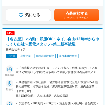
で、未経験でも安心して仕事ができます。新規架電もなく、お客
■当社の魅力：
外労働の残業手当は追加支給＜月給＞246,000円～290,500円（一
様に寄り添った対応ができます。
・当社は“日本で一番ありがとうと言われる葬儀社”を目指していま
律手当を含む）＜昇給有無＞有＜残業手当＞有＜給与補足＞※年収
す。社長自身がアルバイトとして葬儀業界に飛び込み、さまざま
調整のため調整手当あり賃金はあくまでも目安の金額であり、選
応募依頼する
■当ポジションの魅力：
気になる
な慣習に疑問を感じ、自ら起業、上場企業へと育てました。葬儀
考を通じて上下する可能性があります。月給(月額)は固定手当を含
（エージェントサービス）
・お困りのお客様から「ティアさんにお願いしてよかった」と心
価格を適正価格で開示、スタッフはささやかな気配りを徹底して
めた表記です。
からの感謝のお言葉をいただけます。
おります。
・育休取得者や、育休復帰後時短勤務者も同部署で活躍してお
・少子高齢化がますます進む中、葬祭業界は堅調な推移を維持す
り、ライフイベントにも柔軟に合わせて勤務できる職場です。
る安定した業界です。
NEW
・有給取得率は社内最高水準で、メリハリをもって働ける環境で
【名古屋】＜内勤・私服OK・ネイル自由/12時半からゆ
す。
変更の範囲：会社の定める業務
・私服OK、ネイル等も自由。スーツやオフィスカジュアルの着用
っくり出社＞受電スタッフ※第二新卒歓迎
不要。（ガイドライン有）
株式会社ティア
・将来的には、マネジメントや企画検討をお任せすることも期待
正社員
上場企業
職種未経験歓迎
業種未経験歓迎
しています。
■研修制度：
～「お客様と話すのが好き！」という方へ／残業ほぼなし！／有
本社でティアについて学んでいただいた後、配属先にてロープ
給消化9割以上／内勤で落ち着いて就業／育休復帰者活躍中／スタ
レ・トークスクリプトを用いたOJTを実施致します。すぐにお電
仕事内容
ンダード上場企業～
話の対応をお任せすることは無いので、ご安心ください！
※本社研修をする初めの1 か月間は 9:00～17:45、その後課内研修
＜勤務地詳細＞本社住所：愛知県名古屋市北区黒川本通3-35-1 勤
■業務概要：
の 2 か月間は 8:30～17:15勤務となります。
務地最寄駅：地下鉄名城線／黒川駅受動喫煙対策：屋内全面禁煙
当社コールセンターにて、お客様からのお問合せ対応（受電が中
勤務地
変更の範囲：会社の定める事業所
【最寄り駅】
心）と、それに付随するPC作業をお任せします。
■組織構成：
黒川駅(愛知県)、志賀本通駅、名城公園駅
▼主なお問合せ
・現在次長1名（男性）、課長1名(女性)、係長1名（女性）、主任
・ご葬儀のご依頼や供花などの商品のご注文
1名（男性）その他正社員19名、パート1名、派遣11名の合計35名
＜予定年収＞381万円～450万円＜賃金形態＞月給制＜賃金内訳＞