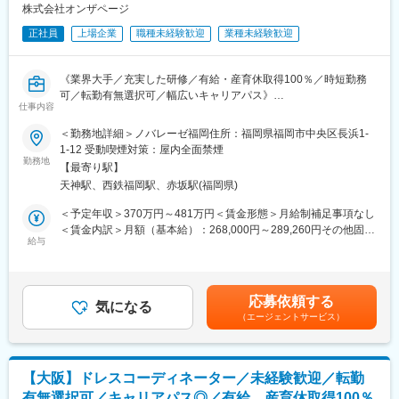
※パリ・ミラノ・ニューヨークといった世界トップクラスのデザイ
株式会社オンザページ
規の出店計画もこれまで通り進めています。
ナーのドレスを取り扱っております。プロとしてお客様にラグジ
また、パーティードレスのレンタル事業など、顧客情報を基にし
正社員
上場企業
職種未経験歓迎
業種未経験歓迎
ュアリーなドレス選びの時間を提供するため、海外の雑誌から世
た別事業もあり、多角的に事業展開しているので、会社としても
界のトレンドの勉強も行っております。初回～最終フィッティン
安定した基盤を有しております。
グまで一貫して携わることが可能です。
《業界大手／充実した研修／有給・産育休取得100％／時短勤務
可／転勤有無選択可／幅広いキャリアパス》
■各種制度充実：
仕事内容
・年間MVP表彰
※求人票に記載の内容は、2026年4月の経営統合に伴い、給与、福
＜勤務地詳細＞ノバレーゼ福岡住所：福岡県福岡市中央区長浜1-
各種職種ごとに最優秀社員を選考し表彰
利厚生、待遇および各種制度等について、変更となる場合があり
1-12 受動喫煙対策：屋内全面禁煙
・フリーエージェント制度
ます。
勤務地
希望する部署に異動の交渉が可能
【最寄り駅】
・新規事業提案制度
天神駅、西鉄福岡駅、赤坂駅(福岡県)
■業務内容：
毎年200件以上の新規事業案が寄せられ、最優秀賞は現実化
・新規接客
＜予定年収＞370万円～481万円＜賃金形態＞月給制補足事項なし
・フレックスキャリア制度
お客様へのカウンセリング（会場の雰囲気、お客様の趣味趣向、
＜賃金内訳＞月額（基本給）：268,000円～289,260円その他固定
正社員としての雇用形態のまま時短勤務可能
スタイル等を考慮した提案）
給与
手当/月：5,000円固定残業手当/月：67,815円～95,355円（固定残
・リフレッシュ休暇
・アクセサリーコーディネート
業時間45時間0分/月）超過した時間外労働の残業手当は追加支給
勤続3年毎に30日の休暇を連続または分割で取得可
アクセサリー、コサージュ、ヘッドパーツ等、ドレススタイルを
＜月給＞340,815円～389,615円（一律手当を含む）＜昇給有無＞
演出するアイテムの提案
有＜残業手当＞有＜給与補足＞※ご経験・年齢により給与は変動す
■同社の特徴：
応募依頼する
・最終フィッティング
気になる
る可能性もございます。※月給には勤務手当を含む。※勤務手当と
シンプルでスタイリッシュな都市型ゲストハウス「モノリス」シ
（エージェントサービス）
最終サイズチェック（挙式、披露宴の約2週間前）、ドレスの納品
は基本手当に対する45時間分の時間外手当に相当する手当であ
リーズ、郊外の景観を活かしたリゾート感のある雰囲気が特徴の
準備
り、時間外労働の有無に関わらず支給する。■昇給：年1回（3
「アマンダン」シリーズ、歴史的建造物を生かした施設など、立
・納品
月）■賞与：年2回（2、8月）■インセンティブ（毎月）賃金はあ
地条件や地域特性にあわせた店舗設計を行っています。
衣裳メンテナンス部門と細かくチェックを重ね、結婚式会場に衣
くまでも目安の金額であり、選考を通じて上下する可能性があり
【大阪】ドレスコーディネーター／未経験歓迎／転勤
裳を納品
ます。月給(月額)は固定手当を含めた表記です。
■婚礼における状況：
有無選択可／キャリアパス◎／有給、産育休取得100％