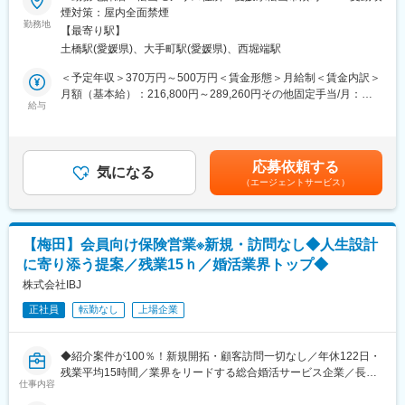
■仕事内容：
煙対策：屋内全面禁煙
気が、誰かの人生を、そしてあなた自身の未来を、輝かせる。そ
ウエディングプランナーとして、おふたりやゲストの心を揺さぶ
勤務地
んな瞬間を、私たちはこの場所で、何度も積み重ねていきたい。
【最寄り駅】
る唯一無二の挙式をプロデュースします。初回接客から打ち合わ
最高に輝く人生の１ページを、ここから描いていきませんか。
土橋駅(愛媛県)、大手町駅(愛媛県)、西堀端駅
せ、当日まで一貫して担当できるため、お客様一人ひとりに深く
寄り添えることが特徴です。
＜予定年収＞370万円～500万円＜賃金形態＞月給制＜賃金内訳＞
■働く環境：
月額（基本給）：216,800円～289,260円その他固定手当/月：
・年間休日120日／月9日休み
入社後はまず【施行プランナー】を担当。約半年前から打ち合わ
給与
5,000円固定残業手当/月：67,815円～95,355円（固定残業時間45
・有給休暇取得率100％
せを開始し、進行や料理、ギフトなどを提案。結婚式当日はキャ
時間0分/月）超過した時間外労働の残業手当は追加支給＜月給＞
・産休・育休取得率100％、復職率95％、男性の取得実績あり
プテンとして全スタッフを統括し、お客様と共に創り上げた結婚
289,615円～389,615円（一律手当を含む）＜昇給有無＞有＜残業
・勤続３年でリフレッシュ休暇付与
式を実現します。経験を積んだ後は【新規接客プランナー】とし
手当＞有＜給与補足＞※ご経験・年齢により給与は変動する可能性
・表彰制度多数（MVPは最大100万円）
応募依頼する
て、初めて来館されたお客様への会場案内や日程・予算を含む提
気になる
もございます。■昇給：年1回（3月）■賞与：年2回（2、8月）■イ
（エージェントサービス）
案、会場決定までをサポート。将来的には新規接客から当日運営
ンセンティブ（毎月）賃金はあくまでも目安の金額であり、選考
まで一貫して担当することも可能です。
を通じて上下する可能性があります。月給(月額)は固定手当を含め
た表記です。
■ポジションの魅力：
【梅田】会員向け保険営業※新規・訪問なし◆人生設計
「お客様第一」の文化が根付いており、効率や利益よりも心に残
に寄り添う提案／残業15ｈ／婚活業界トップ◆
る体験を届ける姿勢を大切にしています。専任プランナーとし
て、お客様に深く寄り添い、一生に一度の大切な日を共に創るや
株式会社IBJ
りがいを感じられる環境です。
正社員
転勤なし
上場企業
■採用メッセージ：
あなたの「本気」が、誰かの、そして自分の未来を書き換える
◆紹介案件が100％！新規開拓・顧客訪問一切なし／年休122日・
今日から始まるのは、まだ誰も読んだことのない物語です。
残業平均15時間／業界をリードする総合婚活サービス企業／長期
この『最初の1ページ』をともに書き上げる仲間に必要なのは、ス
仕事内容
就業できる環境◆
キル以上に、誰かの期待を超えたいという純粋な情熱。そして、