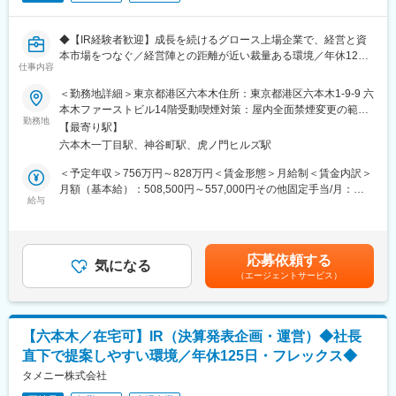
■採用メッセージ：
あなたの「本気」が、誰かの、そして自分の未来を書き換える
◆【IR経験者歓迎】成長を続けるグロース上場企業で、経営と資
今日から始まるのは、まだ誰も読んだことのない物語です。
本市場をつなぐ／経営陣との距離が近い裁量ある環境／年休125
この『最初の1ページ』をともに書き上げる仲間に必要なのは、ス
仕事内容
日・転勤無◆
キル以上に、誰かの期待を超えたいという純粋な情熱。そして、
＜勤務地詳細＞東京都港区六本木住所：東京都港区六本木1-9-9 六
自らを変えていこうとするひたむきな成長意欲です。あなたの本
■概要：
本木ファーストビル14階受動喫煙対策：屋内全面禁煙変更の範
気が、誰かの人生を、そしてあなた自身の未来を、輝かせる。そ
～経営陣の右腕として市場と対話し、企業価値を最大化する～
勤務地
囲：会社の定める事業所（リモートワーク含む）
んな瞬間を、私たちはこの場所で、何度も積み重ねていきたい。
【最寄り駅】
・これまでの金融機関での折衝経験や、IR・財務としてのキャリ
最高に輝く人生の１ページを、ここから描いていきませんか。
六本木一丁目駅、神谷町駅、虎ノ門ヒルズ駅
アを、より経営に近い「裁量のある環境」で発揮しませんか？
・私たちが求めるのは、決算発表や適時開示といった守りのIRを
＜予定年収＞756万円～828万円＜賃金形態＞月給制＜賃金内訳＞
■働く環境：
確実に行いながら、投資家との対話を通じて市場の声を経営にフ
月額（基本給）：508,500円～557,000円その他固定手当/月：
・年間休日120日／月9日休み
ィードバックする「攻めのIR」を担うコアメンバーです。
給与
16,500円～18,000円＜月給＞525,000円～575,000円＜昇給有無
・有給休暇取得率100％
・経営陣と直接ディスカッションを重ねながら、あなたの言葉と
＞有＜残業手当＞無＜給与補足＞■その他固定手当：管理職業務手
・産休・育休取得率100％、復職率95％、男性の取得実績あり
戦略で市場の期待値を高めていく。会社の中核を担うポジション
当（深夜残業20時間分）：16,500円～ 18,000円■賞与年2回：
・勤続３年でリフレッシュ休暇付与
で、これまでの経験を活かしたネクストキャリアを描ける環境で
315,000 円 ～ 630,000 円（半期賞与)賃金はあくまでも目安の金
・表彰制度多数（MVPは最大100万円）
応募依頼する
す。
気になる
額であり、選考を通じて上下する可能性があります。月給(月額)は
（エージェントサービス）
固定手当を含めた表記です。
■業務内容（ミッション）：
・入社後まずは、決算説明会の企画・運営や開示資料のブラッシ
ュアップなど、既存のIR業務を引き継ぎ、主導していただきま
【六本木／在宅可】IR（決算発表企画・運営）◆社長
す。
直下で提案しやすい環境／年休125日・フレックス◆
・単なる資料作成にとどまらず、「機関投資家やアナリストが何
を求めているか」という視点を活かし、エクイティストーリーの
タメニー株式会社
磨き込みや、より伝わる表現への改善を期待しています。