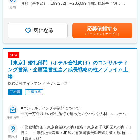
・会館までの道案内
で構成されています。※平均年齢36.2歳
月額（基本給）：199,932円～236,099円固定残業手当/月：
・ティアが行うイベントやサービスの内容…等
給与
46,068円～54,401円（固定残業時間30時間0分/月）超過した時間
※基本的にはマニュアル通り進められ、丁寧に研修を致しますの
■当社の魅力：
外労働の残業手当は追加支給＜月給＞246,000円～290,500円（一
で、未経験でも安心して仕事ができます。新規架電もなく、お客
・当社は“日本で一番ありがとうと言われる葬儀社”を目指していま
律手当を含む）＜昇給有無＞有＜残業手当＞有＜給与補足＞※年収
様に寄り添った対応ができます。
す。社長自身がアルバイトとして葬儀業界に飛び込み、さまざま
調整のため調整手当あり賃金はあくまでも目安の金額であり、選
応募依頼する
気になる
な慣習に疑問を感じ、自ら起業、上場企業へと育てました。葬儀
考を通じて上下する可能性があります。月給(月額)は固定手当を含
（エージェントサービス）
■当ポジションの魅力：
価格を適正価格で開示、スタッフはささやかな気配りを徹底して
めた表記です。
・お困りのお客様から「ティアさんにお願いしてよかった」と心
おります。
からの感謝のお言葉をいただけます。
・少子高齢化がますます進む中、葬祭業界は堅調な推移を維持す
・育休取得者や、育休復帰後時短勤務者も同部署で活躍してお
る安定した業界です。
NEW
り、ライフイベントにも柔軟に合わせて勤務できる職場です。
【東京】婚礼部門（ホテル会社向け）のコンサルティ
・有給取得率は社内最高水準で、メリハリをもって働ける環境で
変更の範囲：会社の定める業務
す。
ング営業・企画運営担当／成長戦略の柱／プライム上
・私服OK、ネイル等も自由。スーツやオフィスカジュアルの着用
場
不要。（ガイドライン有）
株式会社テイクアンドギヴ・ニーズ
・将来的には、マネジメントや企画検討をお任せすることも期待
しています。
正社員
上場企業
■研修制度：
本社でティアについて学んでいただいた後、配属先にてロープ
■コンサルティング事業部について：
レ・トークスクリプトを用いたOJTを実施致します。すぐにお電
年間一万件以上の婚礼施行で培ったノウハウや人材、システムイ
仕事内容
話の対応をお任せすることは無いので、ご安心ください！
ンフラを活用し、他社ホテルの婚礼部門におけるコンサルティン
※本社研修をする初めの1 か月間は 9:00～17:45、その後課内研修
グおよび運営業務を提供しています。業界No.1の組数実績と培っ
＜勤務地詳細＞東京會舘(丸の内)住所：東京都千代田区丸の内３丁
の 2 か月間は 8:30～17:15勤務となります。
たノウハウをもとに、マーケティング調査、コンセプト、料理や
目２－１ 勤務地最寄駅：JR線／有楽町駅受動喫煙対策：敷地内喫
演出設計などを行って頂きます。伝統ある東京會舘の婚礼部門を
勤務地
煙可能場所あり変更の範囲：会社の定める事業所（リモートワー
【最寄り駅】