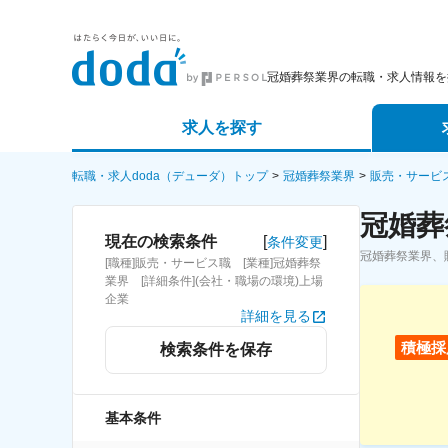
冠婚葬祭業界の転職・求人情報を
求人を探す
詳細条件から探す
エージェ
転職・求人doda（デューダ）トップ
冠婚葬祭業界
販売・サービ
冠婚葬
新着求人から探す
スカウト
[
]
現在の検索条件
条件変更
冠婚葬祭業界、
[職種]販売・サービス職 [業種]冠婚葬祭
求人特集から探す
パートナ
業界 [詳細条件](会社・職場の環境)上場
企業
詳細を見る
積極採
検索条件を保存
基本条件