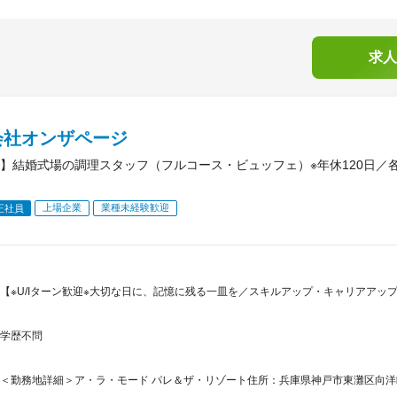
求人
会社オンザページ
】結婚式場の調理スタッフ（フルコース・ビュッフェ）※年休120日／
上場企業
業種未経験歓迎
正社員
【※U/Iターン歓迎※大切な日に、記憶に残る一皿を／スキルアップ・キャリアアッ
学歴不問
＜勤務地詳細＞ア・ラ・モード パレ＆ザ・リゾート住所：兵庫県神戸市東灘区向洋町中