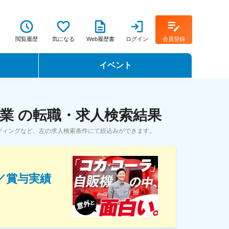
閲覧履歴
気になる
Web履歴書
ログイン
会員登録
イベント
転職イベント・転職セミナー
業 の転職・求人検索結果
転職フェア
ディングなど、左の求人検索条件にて絞込みができます。
転職セミナー動画
／賞与実績