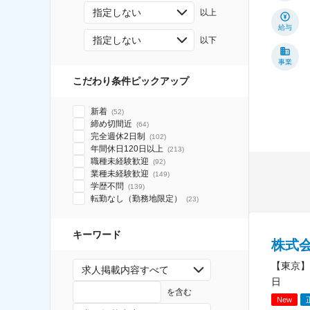
指定しない
以上
給与
指定しない
以下
事業
こだわり条件ピックアップ
新着
(
52
)
締め切間近
(
64
)
完全週休2日制
(
102
)
年間休日120日以上
(
213
)
職種未経験歓迎
(
92
)
業種未経験歓迎
(
149
)
学歴不問
(
139
)
転勤なし（勤務地限定）
(
23
)
キーワード
株式
【東京】
求人掲載内容すべて
日
を含む
New