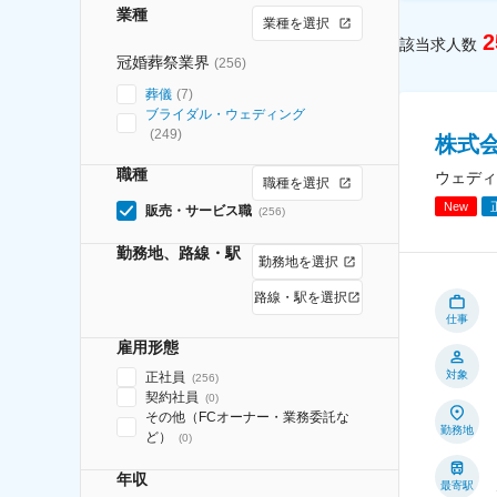
業種
業種を選択
2
該当求人数
冠婚葬祭業界
(
256
)
葬儀
(
7
)
ブライダル・ウェディング
(
249
)
株式
職種
ウェディ
職種を選択
New
販売・サービス職
(
256
)
勤務地、路線・駅
勤務地を選択
路線・駅を選択
仕事
雇用形態
対象
正社員
(
256
)
契約社員
(
0
)
その他（FCオーナー・業務委託な
勤務地
ど）
(
0
)
年収
最寄駅