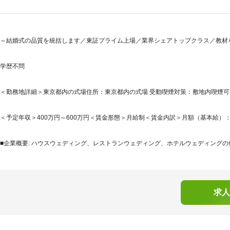
～結婚式の品質を統括します／東証プライム上場／業界シェアトップクラス／教材を
学歴不問
＜勤務地詳細＞東京都内の式場住所：東京都内の式場 受動喫煙対策：敷地内喫煙
＜予定年収＞400万円～600万円＜賃金形態＞月給制＜賃金内訳＞月額（基本給）：260,0
■企業概要: ハウスウェディング、レストランウェディング、ホテルウェディングの他
求人