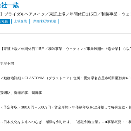
会社一蔵
】ブライダルヘアメイク／東証上場／年間休日115日／和装事業・ウェ
上場企業
業種未経験歓迎
正社員
【東証上場／年間休日115日／和装事業・ウェディング事業展開の上場企業】 ◇
学歴不問
＜勤務地詳細＞GLASTONIA （グラストニア）住所：愛知県名古屋市昭和区鶴舞4-16
荒畑駅、御器所駅、鶴舞駅
＜予定年収＞380万円～500万円＜賃金形態＞年俸制年収を12分割して毎月支給＜賃金
～日本文化を未来へつなぎ、感動を創り出す。『感動創造企業』～■事業概要：・和装