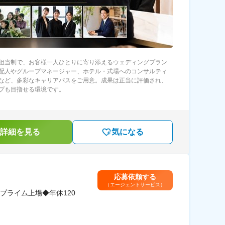
担当制で、お客様一人ひとりに寄り添えるウェディングプラン
配人やグループマネージャー、ホテル・式場へのコンサルティ
など、多彩なキャリアパスをご用意。成果は正当に評価され、
プも目指せる環境です。
詳細を見る
気になる
応募依頼する
（エージェントサービス）
プライム上場◆年休120