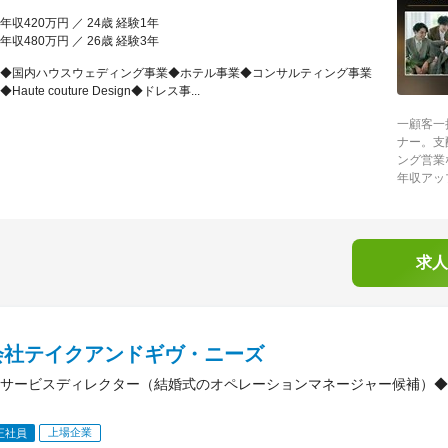
年収420万円 ／ 24歳 経験1年
年収480万円 ／ 26歳 経験3年
◆国内ハウスウェディング事業◆ホテル事業◆コンサルティング事業
◆Haute couture Design◆ドレス事...
一顧客一
ナー。支
ング営業
年収アッ
求人
会社テイクアンドギヴ・ニーズ
サービスディレクター（結婚式のオペレーションマネージャー候補）◆
上場企業
正社員