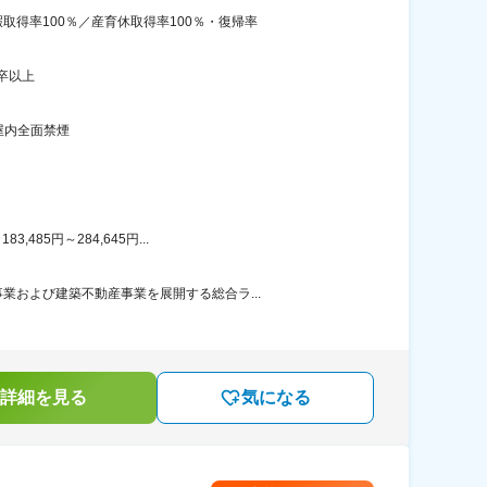
得率100％／産育休取得率100％・復帰率
卒以上
屋内全面禁煙
85円～284,645円...
および建築不動産事業を展開する総合ラ...
詳細を見る
気になる