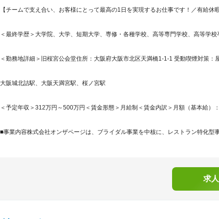
【チームで支え合い、お客様にとって最高の1日を実現するお仕事です！／有給休暇取
＜最終学歴＞大学院、大学、短期大学、専修・各種学校、高等専門学校、高等学校
＜勤務地詳細＞旧桜宮公会堂住所：大阪府大阪市北区天満橋1-1-1 受動喫煙対策：
大阪城北詰駅、大阪天満宮駅、桜ノ宮駅
＜予定年収＞312万円～500万円＜賃金形態＞月給制＜賃金内訳＞月額（基本給）：183,4
■事業内容株式会社オンザページは、ブライダル事業を中核に、レストラン特化型事業
求人