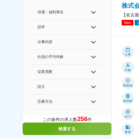
株式
待遇・福利厚生
【名古屋
New
語学
仕事内容
仕事
社員の平均年齢
対象
従業員数
勤務地
設立
最寄駅
応募方法
給与
256
この条件の求人数
件
検索する
事業