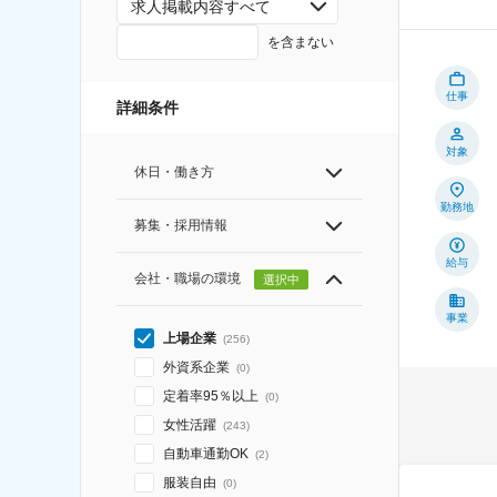
求人掲載内容すべて
を含まない
仕事
詳細条件
対象
休日・働き方
勤務地
募集・採用情報
給与
会社・職場の環境
選択中
事業
上場企業
(
256
)
外資系企業
(
0
)
定着率95％以上
(
0
)
女性活躍
(
243
)
自動車通勤OK
(
2
)
服装自由
(
0
)