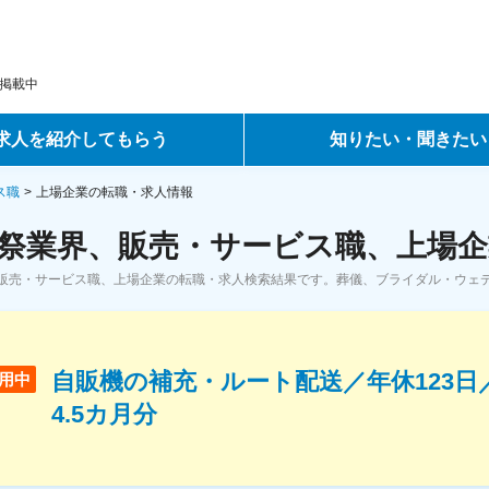
掲載中
求人を紹介してもらう
知りたい・聞きたい
ントサービス
転職ノウハウ
ス職
上場企業の転職・求人情報
祭業界、販売・サービス職、上場企
サービス
データで見る転職
販売・サービス職、上場企業の転職・求人検索結果です。葬儀、ブライダル・ウェ
ーエージェントサービス
コラム・インタビュー
転職Q&A
自販機の補充・ルート配送／年休123日
用中
4.5カ月分