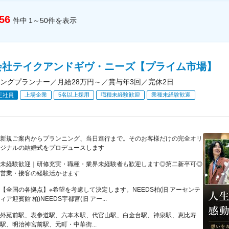
56
件中
1～50
件
を表示
会社テイクアンドギヴ・ニーズ【プライム市場】
ングプランナー／月給28万円～／賞与年3回／完休2日
上場企業
5名以上採用
職種未経験歓迎
業種未経験歓迎
正社員
新規ご案内からプランニング、当日進行まで。そのお客様だけの完全オリ
ジナルの結婚式をプロデュースします
未経験歓迎｜研修充実・職種・業界未経験者も歓迎します◎第二新卒可◎
営業・接客の経験活かせます
【全国の各拠点】※希望を考慮して決定します。NEEDS柏(旧 アーセンテ
ィア迎賓館 柏)NEEDS宇都宮(旧 アー...
外苑前駅、表参道駅、六本木駅、代官山駅、白金台駅、神泉駅、恵比寿
駅、明治神宮前駅、元町・中華街...