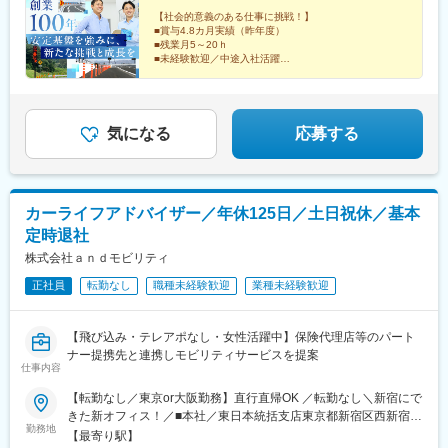
+賞与）
【社会的意義のある仕事に挑戦！】
■賞与4.8カ月実績（昨年度）
■残業月5～20ｈ
■未経験歓迎／中途入社活躍
■男女で育休実績あり
■業界トップクラスのシェア／リーディングカンパニー
気になる
応募する
カーライフアドバイザー／年休125日／土日祝休／基本
定時退社
株式会社ａｎｄモビリティ
正社員
転勤なし
職種未経験歓迎
業種未経験歓迎
【飛び込み・テレアポなし・女性活躍中】保険代理店等のパート
ナー提携先と連携しモビリティサービスを提案
仕事内容
【転勤なし／東京or大阪勤務】直行直帰OK ／転勤なし＼新宿にで
きた新オフィス！／■本社／東日本統括支店東京都新宿区西新宿7
勤務地
丁目5-25 西新宿プライムスクエア13階＜アクセス＞・JR「新
【最寄り駅】