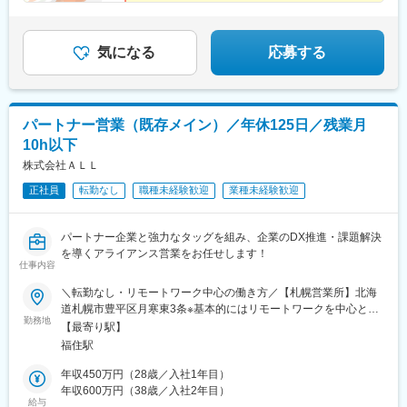
主力製品は自社開発のセキュリティソフト『Shadow
Desktop』
業界シェアトップクラスを誇ります！
気になる
応募する
パートナー営業（既存メイン）／年休125日／残業月
10h以下
株式会社ＡＬＬ
正社員
転勤なし
職種未経験歓迎
業種未経験歓迎
パートナー企業と強力なタッグを組み、企業のDX推進・課題解決
を導くアライアンス営業をお任せします！
仕事内容
＼転勤なし・リモートワーク中心の働き方／【札幌営業所】北海
道札幌市豊平区月寒東3条※基本的にはリモートワークを中心とし
勤務地
た勤務スタイルとなります
【最寄り駅】
福住駅
年収450万円（28歳／入社1年目）
年収600万円（38歳／入社2年目）
給与