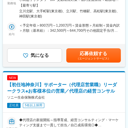
トを行うサブ担当として業務を始め、5か月目以降にメイン担当と
当社商品のシェア拡大ではなく、代理店の（他社商品も含めた）
勤務地
細2＞立川営業所住所：東京都立川市曙町2-35-2 受動喫煙対策：
【最寄り駅】
して代理店を担当しはじめ、段々と担当先を増やしていきます。
販売量と顧客満足度を増加させることにより、代理店収入を向上
屋内全面禁煙＜勤務地詳細3＞本社住所：東京都千代田区大手町1-
立川北駅、大手町駅(東京都)、立川駅、竹橋駅、高松駅(東京都)、
させることを徹底しています。
9-2 勤務地最寄駅：東京メトロ丸の内線／大手町駅受動喫煙対
神田駅(東京都)
■当ポジションの魅力：
そのため、セールスサポートだけでなく、代理店の事業計画や人
策：屋内全面禁煙変更の範囲：会社の定める事業所（リモートワ
・月平均残業20～30h程度。リモートワーク環境も整っているほ
材育成、社員の採用・プロモーション方法等の経営コンサルティ
ーク含む）
＜予定年収＞800万円～1,200万円＜賃金形態＞月給制＜賃金内訳
か、各種福利厚生も充実しております。
ングにも携わることが出来ます。自分で直接販売するのではなく
＞月額（基本給）：342,500円～644,700円その他固定手当/月：
・社風、評価制度、営業スタイル含めて、顧客志向を徹底してお
代理店を通じて保険を販売するため、代理店と連携して共に推進
給与
45,000円～50,000円＜月給＞387,500円～694,700円＜昇給有無
ります。代理店における自社商品のシェア向上ではなく、代理店
するやりがいや、新しい挑戦に取り組む面白さがあります。
＞有＜残業手当＞有＜給与補足＞昇給／年1回（4月）、賞与／年
自体の売上アップ・顧客満足度アップを第一に考えております。
2回（6月、12月）24年度年間実績：平均7.0ヶ月分※想定年収は目
・ご入社後は営業部門でのマネジメントの他、本社部門へのキャ
■業務詳細
安であり、経験・能力により変動する可能性がございます。賃金
応募依頼する
リアパスも豊富です。（個人営業へのご異動はございません）
＜営業活動＞
気になる
はあくまでも目安の金額であり、選考を通じて上下する可能性が
（エージェントサービス）
・代理店を媒介にした生命保険の販売、引受などの営業推進活動
あります。月給(月額)は固定手当を含めた表記です。
変更の範囲：会社の定める業務
・代理店の営業／経営サポート（教育、販売戦略の立案、商品勉
強会、アクションプラン立案～実行等）
＜育成指導＞
NEW
・事業継続に向けた人材育成
【初任地神奈川】サポーター（代理店営業職）リーダ
・商品勉強会の実施
＜経営支援＞
ークラス※お客様本位の営業／代理店の経営コンサル
・販売戦略の構築／環境改善
ソニー生命保険株式会社
・担当エリアのマーケット動向分析
正社員
5名以上採用
・アクションプランの策定
＜新規開拓＞
└既存代理店の紹介を中心に、経営姿勢に賛同してくれるパート
◆代理店の新規開拓～指導育成、経営コンサルティング・マーケ
ナーを開拓※目安：1年に1社程
ティング支援まで一貫して担当／自己成長環境◎◆