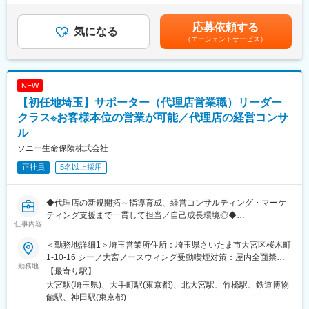
するやりがいや、新しい挑戦に取り組む面白さがあります。
2回（6月、12月）24年度年間実績：平均7.0ヶ月分※想定年収は目
安であり、経験・能力により変動する可能性がございます。賃金
応募依頼する
■業務詳細
気になる
はあくまでも目安の金額であり、選考を通じて上下する可能性が
（エージェントサービス）
＜営業活動＞
あります。月給(月額)は固定手当を含めた表記です。
・代理店を媒介にした生命保険の販売、引受などの営業推進活動
・代理店の営業／経営サポート（教育、販売戦略の立案、商品勉
強会、アクションプラン立案～実行等）
NEW
＜育成指導＞
【初任地埼玉】サポーター（代理店営業職）リーダー
・事業継続に向けた人材育成
・商品勉強会の実施
クラス※お客様本位の営業が可能／代理店の経営コンサ
＜経営支援＞
ル
・販売戦略の構築／環境改善
ソニー生命保険株式会社
・担当エリアのマーケット動向分析
・アクションプランの策定
正社員
5名以上採用
＜新規開拓＞
└既存代理店の紹介を中心に、経営姿勢に賛同してくれるパート
ナーを開拓※目安：1年に1社程
◆代理店の新規開拓～指導育成、経営コンサルティング・マーケ
ティング支援まで一貫して担当／自己成長環境◎◆
仕事内容
■研修体制：
入社後1年間は初期育成期間としており、未経験の方でも安心して
当社の保険販売を委託している代理店に対しての育成支援・販売
＜勤務地詳細1＞埼玉営業所住所：埼玉県さいたま市大宮区桜木町
いただける教育体制です。入社1か月目は集合研修、2か月目以降
促進のためのコンサルティング営業をご担当いただきます。
1-10-16 シーノ大宮ノースウィング受動喫煙対策：屋内全面禁煙
から営業拠点に配属となります。3か月目にはメイン担当のサポー
当社商品のシェア拡大ではなく、代理店の（他社商品も含めた）
勤務地
＜勤務地詳細2＞本社住所：東京都千代田区大手町1-9-2 勤務地最
【最寄り駅】
トを行うサブ担当として業務を始め、5か月目以降にメイン担当と
販売量と顧客満足度を増加させることにより、代理店収入を向上
寄駅：東京メトロ丸の内線／大手町駅受動喫煙対策：屋内全面禁
大宮駅(埼玉県)、大手町駅(東京都)、北大宮駅、竹橋駅、鉄道博物
して代理店を担当しはじめ、段々と担当先を増やしていきます。
させることを徹底しています。
煙変更の範囲：会社の定める事業所（リモートワーク含む）
館駅、神田駅(東京都)
そのため、セールスサポートだけでなく、代理店の事業計画や人