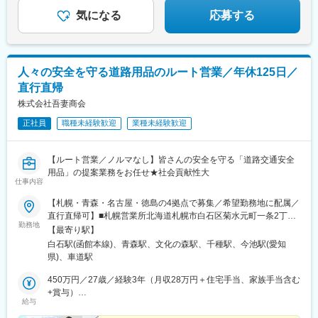
気になる
応募する
人々の安全を守る道路用品のルート営業／年休125日／
直行直帰
株式会社吾妻商会
正社員
職種未経験歓迎
業種未経験歓迎
【ルート営業／ノルマなし】皆さんの安全を守る「道路交通安全
用品」の提案業務をお任せ★社会貢献性大
仕事内容
【札幌・青森・名古屋・徳島の4拠点で募集／希望勤務地に配属／
直行直帰可】■札幌営業所北海道札幌市白石区菊水元町一条2丁目
勤務地
3番8号＜アクセス＞「札幌駅」より車で10分■青森営業所青森県
【最寄り駅】
青森市篠田2丁目6番5号＜アクセス＞「青森駅」より徒歩12分■名
白石駅(函館本線)、青森駅、文化の森駅、千種駅、今池駅(愛知
古屋支店愛知県名古屋市千種区内山3丁目29番10号 千種AMビル5
県)、車道駅
階■四国営業所徳島県徳島市新浜本町2丁目3番50号 坂東新浜ビル
10号室＜アクセス＞「徳島駅」より車で15分※受動喫煙対策：あ
450万円／27歳／経験3年（月収28万円＋住宅手当、家族手当含む
り
+賞与）
給与
610万円／36歳／経験8年（月収38万円＋住宅手当、家族手当含む