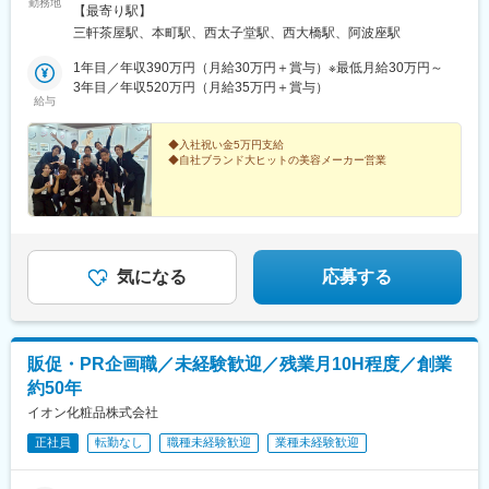
勤務地
ザ比叡3階［最寄り駅］東急田園都市線・世田谷線「三軒茶屋駅」
【最寄り駅】
より徒歩3分【大阪本社】大阪府大阪市西区阿波座1-13-13 西本町
三軒茶屋駅、本町駅、西太子堂駅、西大橋駅、阿波座駅
中央ビル4階［最寄り駅］Osaka Metro各線「本町駅」より徒歩4
分
1年目／年収390万円（月給30万円＋賞与）※最低月給30万円～
3年目／年収520万円（月給35万円＋賞与）
給与
◆入社祝い金5万円支給
◆自社ブランド大ヒットの美容メーカー営業
気になる
応募する
販促・PR企画職／未経験歓迎／残業月10H程度／創業
約50年
イオン化粧品株式会社
正社員
転勤なし
職種未経験歓迎
業種未経験歓迎