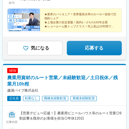
給与
営業所／兵庫県神戸市須磨区弥栄台3丁目15番5号 姫路営業所／兵
庫県姫路市飾磨区中野田1丁目66番 和歌山営業所／和歌山県和歌
山市三葛322番地1号 紀南営業所／和歌山県田辺市新庄町1564番
★業界のパイオニア！世界最高水準のホーロー技術で圧
倒的シェア
16号※受動喫煙対策あり
★上場企業の安定基盤！国内1～2％の100年企業
★ショールーム数トップクラス！売上高は10年間で
143％UP！
★完全週休2日制／年休122日／リモート可能など、働
きやすさも◎
気になる
応募する
NEW
農業用資材のルート営業／未経験歓迎／土日祝休／残
業月10h程
越浦パイプ株式会社
正社員
転勤なし
職種未経験歓迎
業種未経験歓迎
【営業デビュー応援！】農業用ビニールハウス等のルート営業◎9
割反響＆既存のお客様を担当◎年休120日
仕事内容