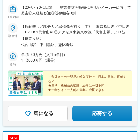
【20代・30代活躍！】農業資材を販売代理店やメーカーに向けて
提案◎未経験歓迎◎既存顧客9割
仕事内容
【転勤無し／駅チカ／出張機会有り】本社：東京都目黒区中目黒
1-1-71 KN代官山4F◎アクセス東急東横線「代官山駅」より徒歩3
勤務地
分東京メトロ日比谷線・東急東横線「中目黒駅」より徒歩4分
【最寄り駅】
JR・東京メトロ日比谷線「恵比寿駅」より徒歩10分※転勤なし※受
代官山駅、中目黒駅、恵比寿駅
動喫煙対策：屋内全面禁煙＜出張について＞お客さまが東北・関
東甲信越・中部と広範囲にわたるため、月に数回、出張が発生す
年収530万円（入社5年目）
ることがあります。その場合、距離によって日帰りから1～2泊程
年収600万円（課長）
給与
度の期間で出張していただきます。
＼海外メーカー製品の輸入商社で、日本の農業に貢献す
る／
★農学・機械系の知識・経験は一切不問
★一年かけて一人前の営業に成長できる
★年間休日128日＋必須有休5日＝実質133日
★平均残業：月10時間
★有給休暇ほぼ100％取得
気になる
応募する
NEW