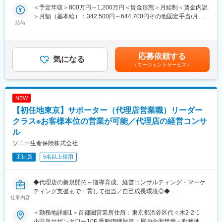
■当ポジションの魅力：
材育成、社員の採用・プロモーション方法等の経営コンサルティ
＜予定年収＞800万円～1,200万円＜賃金形態＞月給制＜賃金内訳
・月平均残業20～30h程度。リモートワーク環境も整っているほ
ングにも携わることが出来ます。自分で直接販売するのではなく
＞月額（基本給）：342,500円～644,700円その他固定手当/月：
か、各種福利厚生も充実しております。
代理店を通じて保険を販売するため、代理店と連携して共に推進
給与
45,000円～50,000円＜月給＞387,500円～694,700円＜昇給有無
・社風、評価制度、営業スタイル含めて、顧客志向を徹底してお
するやりがいや、新しい挑戦に取り組む面白さがあります。
＞有＜残業手当＞有＜給与補足＞昇給／年1回（4月）、賞与／年
ります。代理店における自社商品のシェア向上ではなく、代理店
2回（6月、12月）24年度年間実績：平均7.0ヶ月分※想定年収は目
自体の売上アップ・顧客満足度アップを第一に考えております。
■業務詳細
安であり、経験・能力により変動する可能性がございます。賃金
応募依頼する
・ご入社後は営業部門でのマネジメントの他、本社部門へのキャ
＜営業活動＞
気になる
はあくまでも目安の金額であり、選考を通じて上下する可能性が
（エージェントサービス）
リアパスも豊富です。（個人営業へのご異動はございません）
・代理店を媒介にした生命保険の販売、引受などの営業推進活動
あります。月給(月額)は固定手当を含めた表記です。
・代理店の営業／経営サポート（教育、販売戦略の立案、商品勉
変更の範囲：会社の定める業務
強会、アクションプラン立案～実行等）
＜育成指導＞
NEW
・事業継続に向けた人材育成
【初任地東京】サポーター（代理店営業職）リーダー
・商品勉強会の実施
＜経営支援＞
クラス※お客様本位の営業が可能／代理店の経営コンサ
・販売戦略の構築／環境改善
ル
・担当エリアのマーケット動向分析
ソニー生命保険株式会社
・アクションプランの策定
＜新規開拓＞
正社員
5名以上採用
└既存代理店の紹介を中心に、経営姿勢に賛同してくれるパート
ナーを開拓※目安：1年に1社程
◆代理店の新規開拓～指導育成、経営コンサルティング・マーケ
■研修体制：
ティング支援まで一貫して担当／自己成長環境◎◆
仕事内容
入社後1年間は初期育成期間としており、未経験の方でも安心して
いただける教育体制です。入社1か月目は集合研修、2か月目以降
当社の保険販売を委託している代理店に対しての育成支援・販売
＜勤務地詳細1＞首都圏営業所住所：東京都渋谷区代々木2-2-1
から営業拠点に配属となります。3か月目にはメイン担当のサポー
促進のためのコンサルティング営業をご担当いただきます。
小田急サザンタワー10F 受動喫煙対策：屋内全面禁煙＜勤務地詳