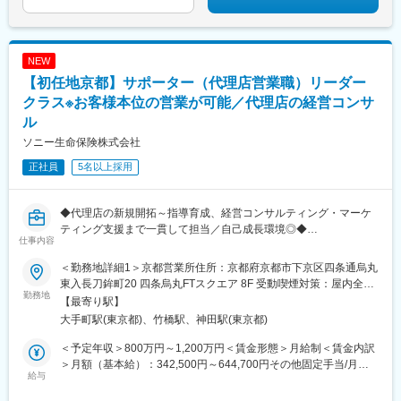
NEW
【初任地京都】サポーター（代理店営業職）リーダー
クラス※お客様本位の営業が可能／代理店の経営コンサ
ル
ソニー生命保険株式会社
正社員
5名以上採用
◆代理店の新規開拓～指導育成、経営コンサルティング・マーケ
ティング支援まで一貫して担当／自己成長環境◎◆
仕事内容
当社の保険販売を委託している代理店に対しての育成支援・販売
＜勤務地詳細1＞京都営業所住所：京都府京都市下京区四条通烏丸
促進のためのコンサルティング営業をご担当いただきます。
東入長刀鉾町20 四条烏丸FTスクエア 8F 受動喫煙対策：屋内全面
当社商品のシェア拡大ではなく、代理店の（他社商品も含めた）
勤務地
禁煙＜勤務地詳細2＞本社住所：東京都千代田区大手町1-9-2 勤務
【最寄り駅】
販売量と顧客満足度を増加させることにより、代理店収入を向上
地最寄駅：東京メトロ丸の内線／大手町駅受動喫煙対策：屋内全
大手町駅(東京都)、竹橋駅、神田駅(東京都)
させることを徹底しています。
面禁煙変更の範囲：会社の定める事業所（リモートワーク含む）
そのため、セールスサポートだけでなく、代理店の事業計画や人
＜予定年収＞800万円～1,200万円＜賃金形態＞月給制＜賃金内訳
材育成、社員の採用・プロモーション方法等の経営コンサルティ
＞月額（基本給）：342,500円～644,700円その他固定手当/月：
ングにも携わることが出来ます。自分で直接販売するのではなく
給与
45,000円～50,000円＜月給＞387,500円～694,700円＜昇給有無
代理店を通じて保険を販売するため、代理店と連携して共に推進
＞有＜残業手当＞有＜給与補足＞昇給／年1回（4月）、賞与／年