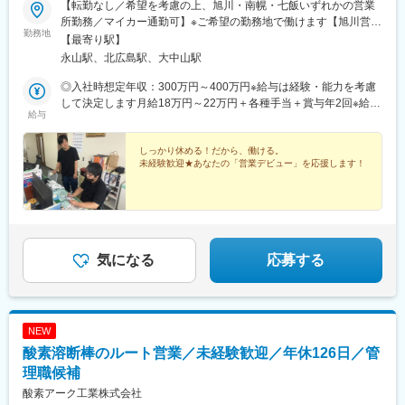
【転勤なし／希望を考慮の上、旭川・南幌・七飯いずれかの営業
所勤務／マイカー通勤可】※ご希望の勤務地で働けます【旭川営業
勤務地
所】北海道旭川市流通団地4条5丁目28番地2【南幌営業所】北海
【最寄り駅】
道空知郡南幌町南16線西22番地【道南営業所】北海道亀田郡七飯
永山駅、北広島駅、大中山駅
町字中島1-19※各営業所に駐車場完備／マイカー通勤可※受動喫煙
防止対策：あり
◎入社時想定年収：300万円～400万円※給与は経験・能力を考慮
して決定します月給18万円～22万円＋各種手当＋賞与年2回※給与
給与
は経験・能力を考慮して決定します※残業代は全額支給します
しっかり休める！だから、働ける。
未経験歓迎★あなたの「営業デビュー」を応援します！
気になる
応募する
NEW
酸素溶断棒のルート営業／未経験歓迎／年休126日／管
理職候補
酸素アーク工業株式会社