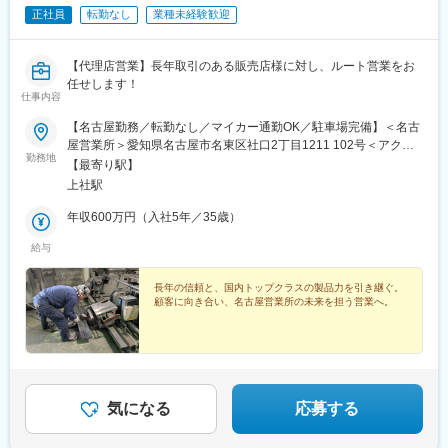
正社員
転勤なし
業種未経験歓迎
【代理店営業】長年取引のある販売店様に対し、ルート営業をお
任せします！
仕事内容
【名古屋勤務／転勤なし／マイカー通勤OK／駐車場完備】＜名古
屋営業所＞愛知県名古屋市名東区社口2丁目1211 102号＜アクセ
勤務地
ス＞名古屋市営地下鉄東山線「上社駅」1番出口より徒歩約8分受
【最寄り駅】
動喫煙対策：社内禁煙
上社駅
年収600万円（入社5年／35歳）
給与
長年の信頼と、国内トップクラスの製品力を引き継ぐ。
顧客に向き合い、名古屋営業所の未来を担う営業へ。
気になる
応募する