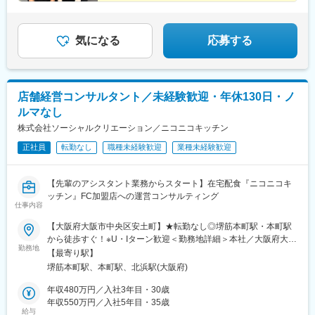
気になる
応募する
店舗経営コンサルタント／未経験歓迎・年休130日・ノ
ルマなし
株式会社ソーシャルクリエーション／ニコニコキッチン
正社員
転勤なし
職種未経験歓迎
業種未経験歓迎
【先輩のアシスタント業務からスタート】在宅配食『ニコニコキ
ッチン』FC加盟店への運営コンサルティング
仕事内容
【大阪府大阪市中央区安土町】★転勤なし◎堺筋本町駅・本町駅
から徒歩すぐ！※U・Iターン歓迎＜勤務地詳細＞本社／大阪府大阪
勤務地
市中央区安土町1-8-15 野村不動産大阪ビル4F※受動喫煙対策：
【最寄り駅】
あり
堺筋本町駅、本町駅、北浜駅(大阪府)
年収480万円／入社3年目・30歳
年収550万円／入社5年目・35歳
給与