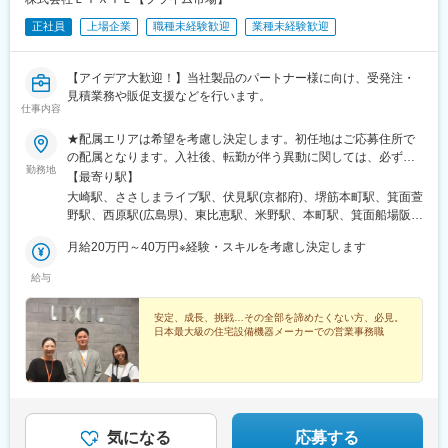
正社員
上場企業
職種未経験歓迎
業種未経験歓迎
【アイデア大歓迎！】当社製品のパートナー様に向け、受発注・
見積業務や販促支援などを行います。
仕事内容
★配属エリアは希望を考慮し決定します。初任地はご応募住所で
の配属となります。入社後、転勤が伴う異動に関しては、必ず勤
勤務地
務地のご希望も確認した上で決定します。【配属オフィス一覧】■
【最寄り駅】
東京都品川区西品川1丁目1-1 大崎ガーデンタワー■愛知県名古屋
大崎駅、ささしまライブ駅、伏見駅(京都府)、堺筋本町駅、箕面萱
市中村区名駅南4丁目11-40■京都府京都市伏見区竹田田中宮町103
野駅、西原駅(広島県)、東比恵駅、米野駅、本町駅、箕面船場阪大
■大阪府大阪市中央区本町2丁目6-8 センバ・セントラルビル9F■大
前駅、下祇園駅、名鉄名古屋駅、祇園新橋北駅
阪府箕面市萱野4丁目5-45■広島県広島市安佐南区西原6丁目11-8■
月給20万円～40万円※経験・スキルを考慮し決定します
福岡県福岡市博多区半道橋2-15-10 SOLAビル★出社とリモートワ
給与
ークを併用しながらの勤務となります。 業務に慣れるまでは、
原則出社となります。 慣れてきたら少しずつリモートの日を増
やし、最終的には週1～3日ほどの出社となる予定です（目安：～
安定、成長、挑戦…その全部を諦めたくない方、必見。
日本最大級の住宅設備機器メーカーでの営業事務職
入社6カ月）。※受動喫煙対策：あり
気になる
応募する