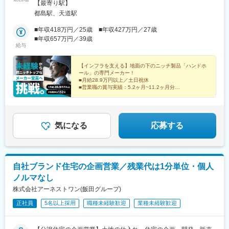
谷町線「都島駅」1番出口より徒歩5分※営業エリア：関西全域＋
【最寄り駅】
岡山が中心 ■九州営業所 ☆2024年9月開設！福岡市内に新拠点
都島駅、天道駅
オープンも計画中福岡県嘉穂郡桂川町吉隈430-27（麻生商事株式
会社 生産本部 第二工場内）＜アクセス＞天道駅、桂川駅、飯塚
■年収418万円／25歳 ■年収427万円／27歳
駅、上三緒駅から車で5~15分福岡市内から車で約1時間※営業エリ
■年収657万円／39歳
給与
ア：九州全域どちらに配属の場合も、入社から2~3週間は大阪or名
古屋本社にて研修を実施予定です。※U・Iターン歓迎※オフィス受
動喫煙対策あり
【インフラを支える】地面の下のニッチ製品「ハンドホ
ール」の専門メーカー！
■月給28.9万円以上／土日祝休
■営業職の賞与実績：5.2ヶ月~11.2ヶ月分
■安定経営60年／東海トップクラスのシェア
■世界的祭典や有名テーマパークなど大規模案件に参画
気になる
応募する
自社ブランド住宅の企画営業／残業代は1分単位・個人
ノルマなし
株式会社アーネストワン(飯田グループ)
正社員
5名以上採用
職種未経験歓迎
業種未経験歓迎