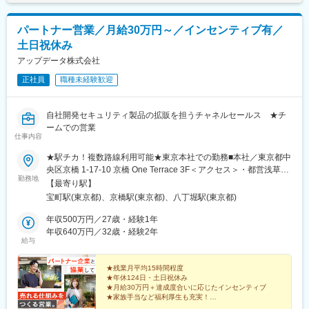
パートナー営業／月給30万円～／インセンティブ有／
土日祝休み
アップデータ株式会社
正社員
職種未経験歓迎
自社開発セキュリティ製品の拡販を担うチャネルセールス ★チ
ームでの営業
仕事内容
★駅チカ！複数路線利用可能★東京本社での勤務■本社／東京都中
央区京橋 1-17-10 京橋 One Terrace 3F＜アクセス＞・都営浅草線
勤務地
｢宝町駅｣から徒歩2分・東京メトロ銀座線「京橋駅」から徒歩4
【最寄り駅】
分・都営浅草線・東京メトロ銀座線・東西線｢日本橋駅｣から徒歩6
宝町駅(東京都)、京橋駅(東京都)、八丁堀駅(東京都)
分・JR｢東京駅｣から徒歩8分・東京メトロ日比谷線｢八丁堀駅｣か
ら徒歩8分※受動喫煙対策あり（社内分煙）
年収500万円／27歳・経験1年
年収640万円／32歳・経験2年
給与
★残業月平均15時間程度
★年休124日・土日祝休み
★月給30万円＋達成度合いに応じたインセンティブ
★家族手当など福利厚生も充実！