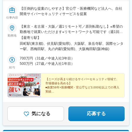
【圧倒的な提案のしやすさ】官公庁・医療機関など法人へ、自社
開発サイバーセキュリティサービスを提案
仕事内容
【東京・名古屋・大阪／週1リモート可／原則転勤なし】※希望の
勤務地で就業いただけます※リモートワークも可能です（週1回）
勤務地
育児・介護等の事由による回数調整にも対応（要相談）※受動喫煙
【最寄り駅】
対策：屋内分煙■東京本社東京都港区三田3-11-36 三田日東ダイビ
田町駅(東京都)、伏見駅(愛知県)、大阪駅、泉岳寺駅、国際センタ
ル2F・JR「田町駅」下車、三田口より徒歩11分・JR「高輪ゲー
ー駅、西梅田駅、丸の内駅(愛知県)、大阪梅田駅(阪神線)
トウェイ駅」下車、北改札より徒歩10分・都営三田線・都営浅草
線「泉岳寺駅」下車、A4出口より徒歩6分■名古屋営業所愛知県名
700万円（31歳／中途入社3年目）
古屋市中区栄1-3-3 AMMNATビル7F・JR「名古屋駅」下車、徒歩
500万円（27歳／中途入社1年目）
給与
16分・地下鉄鶴舞線「伏見駅」下車、徒歩6分■大阪本社大阪府大
阪市北区梅田3-3-10 梅田ダイビル12F・JR「大阪駅」より徒歩4
分・JR東西線「北新地駅」徒歩6分・大阪メトロ「西梅田駅」よ
【ニーズが高まり続けるサイバーセキュリティ領域で、
市場価値を高める】
り徒歩5分・阪急電鉄「梅田駅」より徒歩5分・地下鉄 谷町線「東
■創業58年×医療機関・官公庁など3,000社以上での導入
梅田駅」徒歩9分◆コミュニケーション重視のオフィスエンジニ
実績
ア、カスタマーサクセスもワンフロアに集まっているため、部署
■AI活用で効率最大化
■土日祝休み・年休125日
に関係なく社員同士の距離が近く、相談ごともスムーズにできる
■残業月15時間程度
環境です。
■賞与年2回＆インセンティブ年4回
気になる
応募する