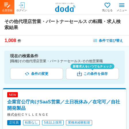
会員登録
ログイン
気になる
メニュー
その他代理店営業・パートナーセールス
の転職・求人検
索結果
1,008
条件で並び替え
件
現在の検索条件
[職種]その他代理店営業・パートナーセールス-その他営業職
新着求人をいつでもチェック
条件の変更
この条件を保存
NEW
企業官公庁向けSaaS営業／土日祝休み／在宅可／自社
開発製品
株式会社ＣＹＬＬＥＮＧＥ
正社員
転勤なし
5名以上採用
業種未経験歓迎