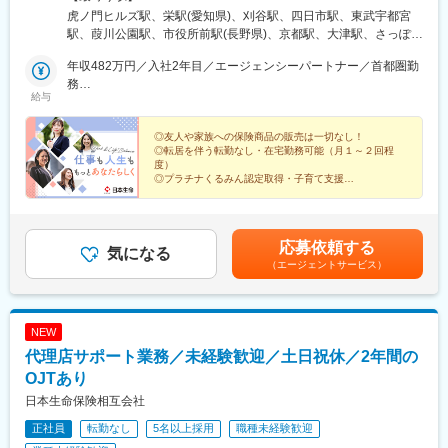
アを受け持っていただきます。※国籍にかかわらず、公平な選考を
虎ノ門ヒルズ駅、栄駅(愛知県)、刈谷駅、四日市駅、東武宇都宮
行っております。【北海道･東北】北海道、青森県、秋田県【関
駅、葭川公園駅、市役所前駅(長野県)、京都駅、大津駅、さっぽろ
東】東京都、千葉県、栃木県【東海】愛知県、三重県【北信越】
駅、苫小牧駅、青森駅、秋田駅、佐賀駅、佐世保駅、虎ノ門駅、
長野県【関西】京都府、滋賀県【九州】佐賀県、長崎県★このお
年収482万円／入社2年目／エージェンシーパートナー／首都圏勤
栄町駅(愛知県)、千葉中央駅、上栄町駅、札幌駅、神谷町駅、久屋
仕事のポイント★・代理店への販促サポートを行う仕事のため、
務
大通駅、栄町駅(千葉県)、島ノ関駅、大通駅
給与
友人や家族への保険商品の販売は一切なし・育児休業※や介護休業
年収761万4,000円／入社6年目／上級エージェンシーパートナー
※など、長く働き続けられる福利厚生が充実（※一定要件あり）・
／首都圏勤務
年間休日約120日以上！土日祝休み・1時間単位の休暇取得可能・
◎友人や家族への保険商品の販売は一切なし！
◎転居を伴う転勤なし・在宅勤務可能（月１～２回程
女性が活躍する会社BEST100・ワークライフバランス度部門第1
度）
位（2025年）新26－1165,代理店業務部
◎プラチナくるみん認定取得・子育て支援
◎未経験・正社員デビュー・ブランクから復帰も大歓迎
◎年休120日・土日祝休み・1時間単位での休暇取得が
可能
応募依頼する
気になる
（エージェントサービス）
NEW
代理店サポート業務／未経験歓迎／土日祝休／2年間の
OJTあり
日本生命保険相互会社
正社員
転勤なし
5名以上採用
職種未経験歓迎