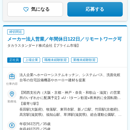
気になる
応募する
締切間近
メーカー法人営業／年間休日122日／リモートワーク可
タカラスタンダード株式会社【プライム市場】
正社員
上場企業
職種未経験歓迎
業種未経験歓迎
法人企業へホーローシステムキッチン、システムバス、洗面化粧
台等の住宅設備機器やホーロー建材を提案
仕事内容
【関西支社内（大阪・京都・神戸・奈良・和歌山・滋賀）の営業
所のいずれかに配属予定】※U・Iターン歓迎※将来的に全国転勤の
勤務地
可能性あり大阪営業所／大阪府東大阪市長田東2丁目4番33号北摂
【最寄り駅】
営業所／大阪府箕面市稲1丁目1番10号 南大阪営業所／大阪府堺市
長田駅(大阪府)、牧落駅、東羽衣駅、新ノ口駅、竹田駅(京都府)、
西区鳳中町10丁8番地2 奈良営業所／奈良県橿原市新賀町129-1 京
高宮駅(滋賀県)、福知山駅、草津駅(滋賀県)、総合運動公園駅、亀
都営業所／京都府京都市伏見区竹田田中宮町61番地 彦根営業所／
山駅(兵庫県)、紀三井寺駅、紀伊新庄駅、鳳駅、伏見駅(京都府)、
滋賀県彦根市高宮町1700-2 福知山営業所／京都府福知山市駅南町
年収563万円／35歳
羽衣駅
1丁目266番地 草津営業所／滋賀県栗東市小柿4丁目7番13号 神戸
年収493万円／25歳