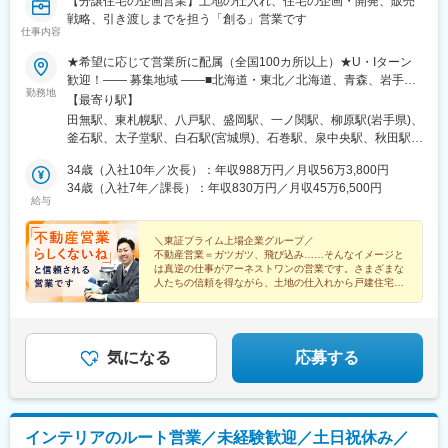
【分譲住宅の企画営業】土地の仕入れ、住宅の企画・開発、販売
戦略、引き渡しまでを担う「創る」営業です
仕事内容
★希望に応じて営業所に配属（全国100カ所以上）★U・Iターン
歓迎！―― 募集地域 ――■北海道・東北／北海道、青森、岩手、
勤務地
秋田、山形、宮城、福島■関東／東京、神奈川、千葉、埼玉、群
【最寄り駅】
馬、栃木、茨城■中部／山梨、新潟、長野、石川、福井、岐阜、静
田無駅、東札幌駅、八戸駅、盛岡駅、一ノ関駅、柳原駅(岩手県)、
岡、愛知、富山■近畿／三重、滋賀、京都、大阪、兵庫、奈良、和
釜石駅、太子堂駅、白石駅(宮城県)、石巻駅、泉中央駅、秋田駅、
歌山■中国・四国／岡山、広島、山口、鳥取、島根、高知、愛媛、
山形駅、鶴岡駅、いわき駅、新白河駅、郡山駅(福島県)、福島駅
香川、徳島■九州・沖縄／福岡、佐賀、長崎、熊本、大分、宮崎、
34歳（入社10年／次長）：年収988万円／月収56万3,800円
(福島県)、会津若松駅、ひたち野うしく駅、守谷駅、水戸駅、日立
鹿児島、沖縄※受動喫煙対策：屋内全面禁煙
34歳（入社7年／課長）：年収830万円／月収45万6,500円
駅、小山駅、宇都宮駅、足利市駅、高崎問屋町駅、伊勢崎駅、熊
給与
谷駅、新田駅(埼玉県)、北戸田駅、大宮駅(埼玉県)、柳瀬川駅、一
ノ割駅、久喜駅、狭山市駅、小手指駅、幸谷駅、蘇我駅、西船橋
＼東証プライム上場企業グループ／
駅、木更津駅、京成成田駅、佐原駅、綾瀬駅、調布駅、町田駅、
不動産営業＝ガツガツ、飛び込み……そんなイメージと
地下鉄成増駅、西国立駅、片倉駅、牛浜駅、青葉台駅、新横浜
は真逆の仕事がアーネストワンの営業です。さまざまな
駅、淵野辺駅、港南台駅、藤沢駅、小田原駅、桜ケ丘駅、本厚木
人たちの信頼を得ながら、土地の仕入れから戸建住宅を
総合プロデュースする――そんなやりがいのある営業に
駅、甲府駅、名鉄岐阜駅、多治見駅、静岡駅、富士駅、三島広小
挑戦しませんか。
路駅、掛川市役所前駅、第一通り駅、豊橋駅、大曽根駅、西一宮
駅、東岡崎駅、刈谷市駅、新豊田駅、近鉄四日市駅、新潟駅、イ
ンテック本社前駅、金沢駅、福井口駅、信濃荒井駅、長野駅、上
気になる
応募する
田駅、南草津駅、伏見桃山駅、吉田駅(大阪府)、南方駅(大阪府)、
高槻市駅、神明町駅、枚方市駅、三宮・花時計前駅、西新町駅、
姫路駅、奈良駅、田中口駅、田町駅(岡山県)、白島駅(広島高速交
通線)、寺家駅、福山駅、鳥取駅、松江駅、新山口駅、徳山駅、高
インテリアのルート営業／未経験歓迎／土日祝休み／
松駅(香川県)、松山市駅、二軒屋駅、高知駅、東比恵駅、小倉駅