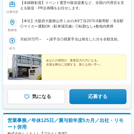
【未経験歓迎】イベント運営や販促提案など、全国の代理店を支
える販促・PR企画職をお任せします。
仕事内容
【本社】大阪府大阪狭山市くみの木8丁目2070-8最寄駅：滝谷駅
◎マイカー通勤OK（駐車場完備）◎転勤なし※敷地内禁煙
勤務地
月給26万円～ ＋諸手当◎残業手当は発生した分を全額支給。
給与
あなたの発想が、集客拡大の力になる。
全国を舞台に活躍する、新たな担い手へ。
気になる
応募する
営業事務／年休125日／賞与前年度5カ月／出社・リモ
ート併用
株式会社ＬＩＸＩＬ【プライム市場】