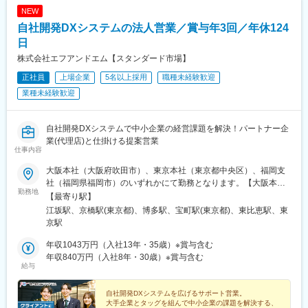
NEW
自社開発DXシステムの法人営業／賞与年3回／年休124
日
株式会社エフアンドエム【スタンダード市場】
正社員
上場企業
5名以上採用
職種未経験歓迎
業種未経験歓迎
自社開発DXシステムで中小企業の経営課題を解決！パートナー企
業(代理店)と仕掛ける提案営業
仕事内容
大阪本社（大阪府吹田市）、東京本社（東京都中央区）、福岡支
社（福岡県福岡市）のいずれかにて勤務となります。【大阪本
勤務地
社】大阪府吹田市江坂町1-23-38 F&Mビル【東京本社】東京都中
【最寄り駅】
央区京橋1-2-5 京橋TDビル6F【福岡支社】福岡県福岡市博多区博
江坂駅、京橋駅(東京都)、博多駅、宝町駅(東京都)、東比恵駅、東
多駅東2-6-1九勧筑紫通ビル10F◎受動喫煙対策：屋内全面禁煙、
京駅
屋外喫煙所あり◎勤務地は希望選択◎将来的に転勤の可能性があ
ります
年収1043万円（入社13年・35歳）※賞与含む
年収840万円（入社8年・30歳）※賞与含む
給与
自社開発DXシステムを広げるサポート営業。
大手企業とタッグを組んで中小企業の課題を解決する、