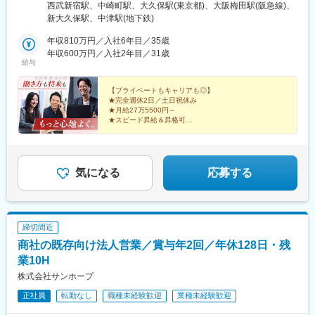
宿」駅 西口より徒歩7分・JR総武線「大久保」駅 南口より徒歩5
西武新宿駅、中崎町駅、大久保駅(東京都)、大阪梅田駅(阪急線)、
分・西武新宿線「西武新宿」駅 北口より徒歩3分・都営地下鉄大
新大久保駅、中津駅(地下鉄)
江戸線「新宿西口」駅より徒歩5分・東京メトロ丸の内線「新宿」
駅より徒歩7分■西日本統括支店大阪府大阪市北区鶴野町4-11 朝
年収810万円／入社6年目／35歳
日プラザ梅田2階＜アクセス＞▼大阪メトロ・大阪「梅田」から徒
年収600万円／入社2年目／31歳
給与
歩6分・御堂筋線「梅田」 駅 徒歩6分、「中津」 駅 徒歩7分・谷
町線「東梅田」 駅 徒歩6分・谷町線「中崎町」 駅 徒歩6分・阪急
「大阪梅田」 駅 徒歩6分・阪神「大阪梅田」 駅 徒歩6分※7月下旬
【プライベートもキャリアも◎】
★完全週休2日／土日祝休み
に西日本統括支店が業務拡大のため新オフィスへ！移転先：大阪
★月給27万5500円～
府大阪市北区中崎西4-3-32 ARCA梅田ビル2階※受動喫煙防止対
★スピード昇給＆昇格可
策：あり
★紹介中心で営業しやすい
★直行直帰OK／基本定時退社
★JUC×あいおいニッセイ出資
★大手出資の安定基盤あり
★増収増益を続ける成長企業
気になる
応募する
締切間近
商社の既存向け法人営業／賞与年2回／年休128日・残
業10H
株式会社サンホープ
正社員
転勤なし
職種未経験歓迎
業種未経験歓迎