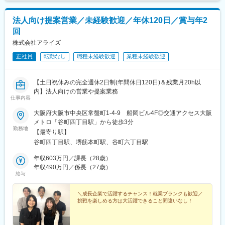
法人向け提案営業／未経験歓迎／年休120日／賞与年2
回
株式会社アライズ
正社員
転勤なし
職種未経験歓迎
業種未経験歓迎
【土日祝休みの完全週休2日制(年間休日120日)＆残業月20h以
内】法人向けの営業や提案業務
仕事内容
大阪府大阪市中央区常盤町1-4-9 船岡ビル4F◎交通アクセス大阪
メトロ「谷町四丁目駅」から徒歩3分
勤務地
【最寄り駅】
谷町四丁目駅、堺筋本町駅、谷町六丁目駅
年収603万円／課長（28歳）
年収490万円／係長（27歳）
給与
＼成長企業で活躍するチャンス！就業ブランクも歓迎／
挑戦を楽しめる方は大活躍できること間違いなし！