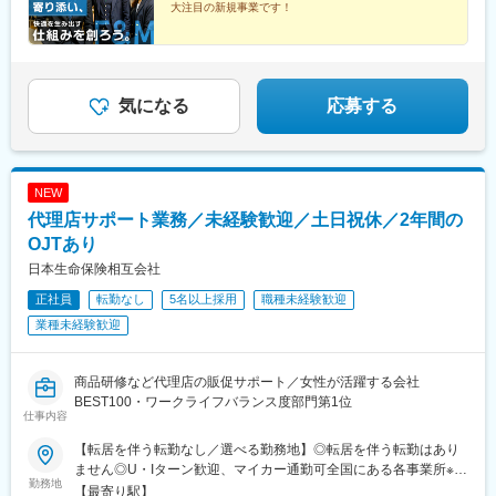
大注目の新規事業です！
■東証スタンダード上場企業の安定性
■充実した研修で専門知識を習得
■新規事業ならではの圧倒的なやりがい
気になる
応募する
NEW
代理店サポート業務／未経験歓迎／土日祝休／2年間の
OJTあり
日本生命保険相互会社
正社員
転勤なし
5名以上採用
職種未経験歓迎
業種未経験歓迎
商品研修など代理店の販促サポート／女性が活躍する会社
BEST100・ワークライフバランス度部門第1位
仕事内容
【転居を伴う転勤なし／選べる勤務地】◎転居を伴う転勤はあり
ません◎U・Iターン歓迎、マイカー通勤可全国にある各事業所※受
勤務地
動喫煙防止対策：有（屋内全面禁煙）※地域限定職として担当エリ
【最寄り駅】