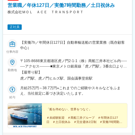
営業職／年休127日／実働7時間勤務／土日祝休み
株式会社ＭＯＬ ＡＣＥ ＴＲＡＮＳＰＯＲＴ
正社員
【実働7h／年間休日127日】自動車輸送船の営業業務（既存顧客
中心）
仕事内容
〒105-8688東京都港区虎ノ門2-1-1（株）商船三井本社ビル内-----
----アクセス---------■東京メトロ銀座線「虎ノ門駅」3番出口より徒
勤務地
歩2分■日比谷線「虎ノ門ヒルズ駅」A2番出口より徒歩6分■地下鉄
【最寄り駅】
南北線「溜池山王駅」9番出口より徒歩10分■丸の内・千代田線
虎ノ門駅、虎ノ門ヒルズ駅、国会議事堂前駅
「霞が関駅」より徒歩10分
月給25万円～38.7万円※これまでのご経験やスキルなどをふま
え、当社規定に基づき決定いたします。
給与
「船を停めない、世界をつなぐ」
＃未経験歓迎 ＃商船三井グループ ＃年間休日127
日 ＃土日祝休み ＃完全週休2日制 ＃実働7時間勤
務 ＃20～30代活躍 ＃新規・飛び込み営業なし