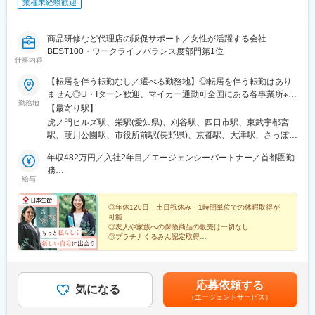
業種未経験歓迎
商品研修など代理店の販促サポート／女性が活躍する会社
BEST100・ワークライフバランス度部門第1位
仕事内容
【転居を伴う転勤なし／選べる勤務地】◎転居を伴う転勤はあり
ません◎U・Iターン歓迎、マイカー通勤可全国にある各事業所※受
勤務地
動喫煙防止対策：有（屋内全面禁煙）※地域限定職として担当エリ
【最寄り駅】
アを受け持っていただきます。※国籍にかかわらず、公平な選考を
虎ノ門ヒルズ駅、栄駅(愛知県)、刈谷駅、四日市駅、東武宇都宮
行っております。【北海道･東北】北海道、青森県、秋田県【関
駅、葭川公園駅、市役所前駅(長野県)、京都駅、大津駅、さっぽろ
東】東京都、千葉県、栃木県【東海】愛知県、三重県【北信越】
駅、苫小牧駅、青森駅、秋田駅、佐賀駅、佐世保駅、虎ノ門駅、
長野県【関西】京都府、滋賀県【九州】佐賀県、長崎県★このお
年収482万円／入社2年目／エージェンシーパートナー／首都圏勤
栄町駅(愛知県)、千葉中央駅、上栄町駅、札幌駅、神谷町駅、久屋
仕事のポイント★・代理店への販促サポートを行う仕事のため、
務
大通駅、栄町駅(千葉県)、島ノ関駅、大通駅
給与
友人や家族への保険商品の販売は一切なし・育児休業※や介護休業
年収761万4,000円／入社6年目／上級エージェンシーパートナー
※など、長く働き続けられる福利厚生が充実（※一定要件あり）・
／首都圏勤務
年間休日約120日以上！土日祝休み・1時間単位の休暇取得可能・
◎年休120日・土日祝休み・1時間単位での休暇取得が
可能
女性が活躍する会社BEST100・ワークライフバランス度部門第1
◎友人や家族への保険商品の販売は一切なし
位（2025年）新26－1164,代理店業務部
◎プラチナくるみん認定取得
◎転居を伴う転勤なし・在宅勤務可（月１～２回程度）
◎正社員デビュー・ブランク復帰も歓迎
応募依頼する
気になる
（エージェントサービス）