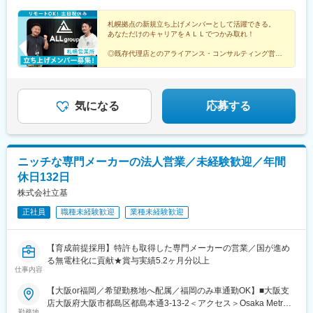
札幌拠点の新規立ち上げメンバーとして活躍できる。
あなただけのキャリアをＡＬＬでつかみ取れ！
◎既存代理店とのアライアンス・コンサルティング営業
◎学歴不問！主体性やキャリアアップの意欲を評価
◎月給28万円～35万円＋賞与年2回で頑張りを還元
気になる
応募する
ニッチな専門メーカーの法人営業／未経験歓迎／年間
休日132日
株式会社立基
正社員
職種未経験歓迎
業種未経験歓迎
【育成前提採用】特許も取得した専門メーカーの営業／国が進め
る無電柱化に貢献★賞与実績5.2ヶ月分以上
仕事内容
【大阪or福岡／希望勤務地へ配属／福岡のみ車通勤OK】■大阪支
店大阪府大阪市都島区都島本通3-13-2＜アクセス＞Osaka Metro
勤務地