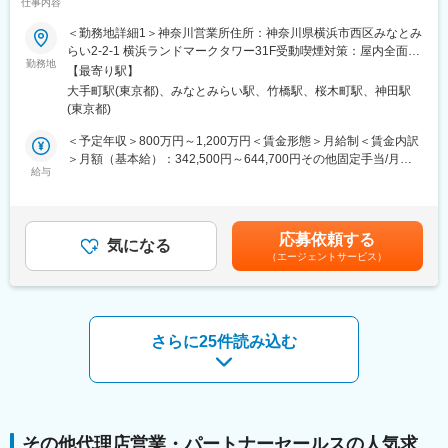
仕事内容
■研修体制：
当社の保険販売を委託している代理店に対しての育成支援・販売
入社後1年間は初期育成期間としており、未経験の方でも安心して
＜勤務地詳細1＞神奈川営業所住所：神奈川県横浜市西区みなとみ
促進のためのコンサルティング営業をご担当いただきます。
いただける教育体制です。入社1か月目は集合研修、2か月目以降
らい2-2-1 横浜ランドマークタワー31F受動喫煙対策：屋内全面禁
当社商品のシェア拡大ではなく、代理店の（他社商品も含めた）
勤務地
から営業拠点に配属となります。3か月目にはメイン担当のサポー
煙＜勤務地詳細2＞本社住所：東京都千代田区大手町1-9-2 勤務地
【最寄り駅】
販売量と顧客満足度を増加させることにより、代理店収入を向上
トを行うサブ担当として業務を始め、5か月目以降にメイン担当と
最寄駅：東京メトロ丸の内線／大手町駅受動喫煙対策：屋内全面
大手町駅(東京都)、みなとみらい駅、竹橋駅、桜木町駅、神田駅
させることを徹底しています。
して代理店を担当しはじめ、段々と担当先を増やしていきます。
禁煙変更の範囲：会社の定める事業所（リモートワーク含む）
(東京都)
そのため、セールスサポートだけでなく、代理店の事業計画や人
材育成、社員の採用・プロモーション方法等の経営コンサルティ
■当ポジションの魅力：
＜予定年収＞800万円～1,200万円＜賃金形態＞月給制＜賃金内訳
ングにも携わることが出来ます。自分で直接販売するのではなく
・月平均残業20～30h程度。リモートワーク環境も整っているほ
＞月額（基本給）：342,500円～644,700円その他固定手当/月：
代理店を通じて保険を販売するため、代理店と連携して共に推進
給与
か、各種福利厚生も充実しております。
45,000円～50,000円＜月給＞387,500円～694,700円＜昇給有無
するやりがいや、新しい挑戦に取り組む面白さがあります。
・社風、評価制度、営業スタイル含めて、顧客志向を徹底してお
＞有＜残業手当＞有＜給与補足＞昇給／年1回（4月）、賞与／年
ります。代理店における自社商品のシェア向上ではなく、代理店
2回（6月、12月）24年度年間実績：平均7.0ヶ月分※想定年収は目
■業務詳細
自体の売上アップ・顧客満足度アップを第一に考えております。
安であり、経験・能力により変動する可能性がございます。賃金
応募依頼する
＜営業活動＞
気になる
・ご入社後は営業部門でのマネジメントの他、本社部門へのキャ
はあくまでも目安の金額であり、選考を通じて上下する可能性が
（エージェントサービス）
・代理店を媒介にした生命保険の販売、引受などの営業推進活動
リアパスも豊富です。（個人営業へのご異動はございません）
あります。月給(月額)は固定手当を含めた表記です。
・代理店の営業／経営サポート（教育、販売戦略の立案、商品勉
強会、アクションプラン立案～実行等）
変更の範囲：会社の定める業務
＜育成指導＞
・事業継続に向けた人材育成
さらに25件読み込む
・商品勉強会の実施
＜経営支援＞
・販売戦略の構築／環境改善
・担当エリアのマーケット動向分析
・アクションプランの策定
＜新規開拓＞
その他代理店営業・パートナーセールスの人気求