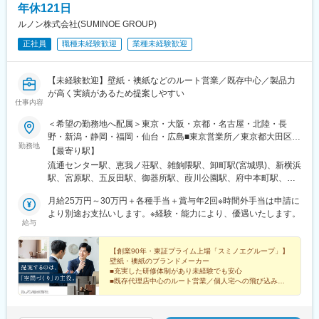
年休121日
(福岡県)、花畑駅、香椎宮前駅、佐賀駅、新水前寺駅前駅、大分
駅、宮崎駅、竹松駅、中洲通駅、旭橋駅、てだこ浦西駅、白石駅
ルノン株式会社(SUMINOE GROUP)
(札幌市営)、曽根田駅、七日町駅、足利駅、新松戸駅、青井駅、京
正社員
職種未経験歓迎
業種未経験歓迎
王多摩川駅、成増駅、京王片倉駅、熊川駅、加納駅(岐阜県)、三島
駅、掛川駅、遠州病院駅、森下駅(愛知県)、尾張一宮駅、オークス
カナルパークホテル富山前、まつもと町屋駅、桃山御陵前駅、西
【未経験歓迎】壁紙・襖紙などのルート営業／既存中心／製品力
中島南方駅、綾ノ町駅、宮之阪駅、貿易センター駅、手柄駅、和
が高く実績があるため提案しやすい
歌山駅、新西大寺町筋駅、新白島駅、高松築港駅、高知駅前駅、
仕事内容
平和通駅、西鉄香椎駅、味噌天神前駅、二中通駅、県庁前駅(沖縄
＜希望の勤務地へ配属＞東京・大阪・京都・名古屋・北陸・長
県)、岐阜駅、三島田町駅、浜松駅、平安通駅、名鉄一宮駅、富山
野・新潟・静岡・福岡・仙台・広島■東京営業所／東京都大田区東
駅北駅、中書島駅、新大阪駅、堺東駅、神戸三宮駅(阪神)、郵便局
勤務地
海1-3-6 プロロジスパーク東京大田 N棟2階■千葉営業所／千葉県
前駅、白島駅(広島電鉄線)、南堀端駅、高知橋駅、西小倉駅、西鉄
【最寄り駅】
千葉市中央区中央1-11-1 千葉中央ツインビル1号館 902号室■多摩
千早駅、新水前寺駅、荒田八幡駅
流通センター駅、恵我ノ荘駅、雑餉隈駅、卸町駅(宮城県)、新横浜
営業所／東京都府中市本町2-20-63 ヴェルデ府中本町ステーショ
駅、宮原駅、五反田駅、御器所駅、葭川公園駅、府中本町駅、静
ンプラザ1F■静岡営業所／静岡県静岡市駿河区寿町7-17-2■大阪営
岡駅、西金沢駅、向洋駅、六丁の目駅、東宮原駅、大崎広小路
業所／大阪府松原市大堀1-5-8■横浜営業所／横浜市港北区新横浜
月給25万円～30万円＋各種手当＋賞与年2回※時間外手当は申請に
駅、桜山駅、栄町駅(千葉県)、分倍河原駅、不動前駅、千葉中央
2-5-5 住友不動産新横浜ビル12階■埼玉営業所／さいたま市北区宮
より別途お支払いします。※経験・能力により、優遇いたします。
駅、府中駅(東京都)
給与
原町2-23-11 ツミタビル■首都圏開発部／品川区西五反田2-12-19
五反田NNビル3階■福岡営業所／福岡県福岡市博多区麦野5-20-3■
仙台営業所／宮城県仙台市若林区六丁の目元町3-5■名古屋営業所
【創業90年・東証プライム上場「スミノエグループ」】
壁紙・襖紙のブランドメーカー
／名古屋市昭和区明月町3-20■北陸営業所／金沢市新保本5-107■
■充実した研修体制があり未経験でも安心
広島営業所／広島県広島市南区仁保2-19-3※受動喫煙対策：敷地内
■既存代理店中心のルート営業／個人宅への飛び込みな
禁煙
し
■各種手当や福利厚生も充実
■機能性に優れた高い製品力と豊富な採用実績