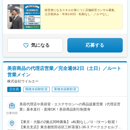
経営者になるスキルが身につく店舗経営コンサル募集。
土日祝休み・年休130日・転勤なし・ノルマなし。
気になる
応募する
美容商品の代理店営業／完全週休2日（土日）／ルート
営業メイン
株式会社ウイルエー
正社員
職種未経験歓迎
業種未経験歓迎
美容代理店や美容室・エステサロンへの商品提案営業（代理店営
業）基本直行・直帰OK！美容商品割引制度有
仕事内容
【東京・大阪の2拠点同時募集】 ※転勤なし／U・Iターン歓迎！
【東京支店】東京都世田谷区三軒茶屋1-36-3 アークエクセルプラ