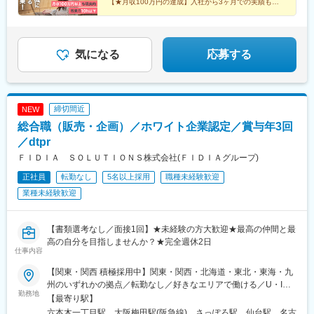
【★月収100万円の達成】入社から3ヶ月での実績も
【★メンター制度】座学+OJTで丁寧にレクチャー
【★早期昇格】女性・20代管理職多数
気になる
応募する
締切間近
NEW
総合職（販売・企画）／ホワイト企業認定／賞与年3回
／dtpr
ＦＩＤＩＡ ＳＯＬＵＴＩＯＮＳ株式会社(ＦＩＤＩＡグループ)
正社員
転勤なし
5名以上採用
職種未経験歓迎
業種未経験歓迎
【書類選考なし／面接1回】★未経験の方大歓迎★最高の仲間と最
高の自分を目指しませんか？★完全週休2日
仕事内容
【関東・関西 積極採用中】関東・関西・北海道・東北・東海・九
州のいずれかの拠点／転勤なし／好きなエリアで働ける／U・Iタ
勤務地
ーン歓迎＜勤務地一覧＞■関東東京都・神奈川県・千葉県・埼玉県
【最寄り駅】
■関西大阪府・兵庫県・奈良県・京都府・滋賀県■北海道北海道■
六本木一丁目駅、大阪梅田駅(阪急線)、さっぽろ駅、仙台駅、名古