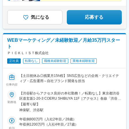
駅、亀戸水神駅、曳舟駅、田原町駅(東京都)、西太子堂駅、下落合
■有休取得率98.3％
駅、京急鶴見駅、南富山駅前駅、たけふ新駅、入江岡駅、中村日
■週1回在宅勤務OK
赤駅、東別院駅、名鉄一宮駅、平安通駅、徳重駅、千林駅、天王
寺駅、谷町九丁目駅、我孫子町駅、さくら夙川駅、新在家駅、姫
気になる
応募する
路駅、烏丸駅、西院駅(京福線)、宇治駅(京阪線)、京田辺駅、八木
西口駅、古市駅(広島県)、広大附属学校前駅、広電西広島・己斐
駅、栗林公園北口駅、栗林駅、はりまや橋駅、小倉駅(福岡県)、城
野駅(北九州高速鉄道)、徳力嵐山口駅、黒崎駅、三ケ森駅、原町
WEBマーケティング／未経験歓迎／月給35万円スター
駅、西鉄千早駅、箱崎九大前駅、新大工町駅、上熊本駅(路面電
ト
車)、郡元駅(鹿児島市電)、谷山駅(指宿枕崎線)、ロープウェイ入口
駅、中央図書館前駅、太子堂駅、本八幡駅(総武線)、東海神駅、京
ＰＩＣＫＬＩＳＴ株式会社
成千葉駅、東向島駅、浅草駅、国道駅、南富山駅、北府駅、森小
正社員
転勤なし
職種未経験歓迎
業種未経験歓迎
路駅、大阪阿部野橋駅、香櫨園駅、六甲駅、大宮駅(京都府)、西大
路三条駅、畝傍駅、宇品二丁目駅、福島町駅、蓮池町通駅、旦過
駅、西黒崎駅、伊賀駅、香椎宮前駅、箱崎宮前駅、市役所駅(長崎
【土日祝休み◎残業月15h程】SNS広告などの企画・クリエイテ
県)、本妙寺入口駅、涙橋駅
ィブ・広告運用～自社ブランド開発を担当
仕事内容
【渋谷駅からアクセス良好の本社勤務！／転勤なし】東京都渋谷
区道玄坂1-20-3 COERU SHIBUYA 11F［アクセス］各線「渋谷
勤務地
駅」から徒歩7分井の頭線「神泉駅」から徒歩5分※受動喫煙対
【最寄り駅】
策：屋内全面禁煙
神泉駅、渋谷駅
年収例800万円（入社2年目／28歳）
年収例1200万円（入社4年目／27歳）
給与