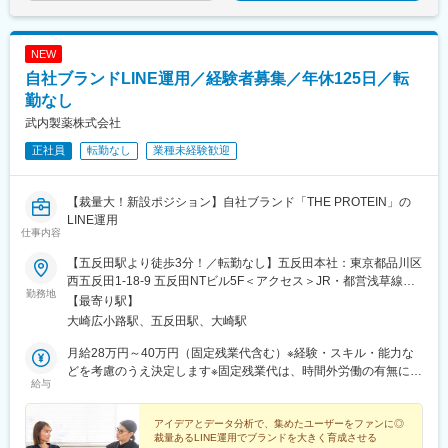
NEW
自社ブランドLINE運用／経験者募集／年休125日／転
勤なし
武内製薬株式会社
正社員
転勤なし
業種未経験歓迎
【裁量大！新設ポジション】自社ブランド「THE PROTEIN」の
LINE運用
仕事内容
【五反田駅より徒歩3分！／転勤なし】五反田本社：東京都品川区
西五反田1-18-9 五反田NTビル5F＜アクセス＞JR・都営浅草線
勤務地
「五反田駅」より徒歩3分東急池上線「大崎広小路駅」より徒歩3
【最寄り駅】
分★五反田本社の駅近オフィスで、転勤はありません。※週2回の
大崎広小路駅、五反田駅、大崎駅
在宅勤務を実施しています※受動喫煙対策：屋内全面禁煙
月給28万円～40万円（固定残業代含む）※経験・スキル・能力な
どを考慮のうえ決定します※固定残業代は、時間外労働の有無に関
給与
わらず月20時間～30時間分を月3万7702円～7万5693円支給※超
過分は追加支給■試用期間中の給与■月給27万1000円～38万8800
円（固定残業代含む）※固定残業代は、時間外労働の有無に関わら
アイデアとデータ分析で、集めたユーザーをファンに◎
裁量あるLINE運用でブランドを大きく育成させる
ず月20時間～30時間分を月3万6490円～7万3422円支給※超過分