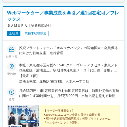
宮駅、中村公園駅、本山駅(愛知県)、星ケ丘駅(愛知県)、御器所
駅、野並駅、金山駅(愛知県)、尾張一宮駅、春田駅、上飯田駅、勝
Webマーケター／事業成長を牽引／週1回在宅可／フレ
川駅、小幡駅、三郷駅(愛知県)、瀬戸口駅、藤が丘駅(愛知県)、長
ックス
久手古戦場駅、赤池駅(愛知県)、神沢駅、鳴海駅、南大高駅、有松
駅、知立駅、刈谷駅、太田川駅、前後駅、星川駅(三重県)、鈴鹿市
ＳＡＭＵＲＡＩ証券株式会社
駅、津新町駅、大垣駅、岐南駅、少路駅、千里山駅、石橋阪大前
正社員
業種未経験歓迎
駅、茨木駅、枚方市駅、放出駅、四条畷駅、住道駅、千林大宮
駅、天王寺駅前駅、大阪上本町駅、新石切駅、平野駅(地下鉄)、鳳
駅、あびこ駅、武庫之荘駅、逆瀬川駅、尼崎駅(東海道本線)、夙川
投資プラットフォーム「オルタナバンク」の認知拡大・会員獲得
駅、六甲道駅、山陽姫路駅、網干駅、西明石駅、四条駅(京都市
に向けた戦略立案・進行管理
営)、西院駅(阪急線)、宇治駅(奈良線)、新田辺駅、松井山手駅、彦
仕事内容
根駅、大和八木駅、大元駅、高島駅(岡山県)、米子駅、山口駅(山
本社：東京都港区赤坂2-17-46 グローヴ4F＜アクセス＞東京メト
口県)、琴芝駅、宇部駅、緑井駅、大町駅(広島県)、県病院前駅、
ロ銀座線「溜池山王」駅 徒歩9分東京メトロ千代田線「赤坂」駅
河戸帆待川駅、大原駅(広島県)、西広島駅、西高屋駅、西条駅(広
勤務地
徒歩6分※受動喫煙対策：あり（敷地内全面禁煙）★週1回程度、
島県)、呉駅、三原駅、瓦町駅、栗林公園駅、佐古駅、横河原駅、
【最寄り駅】
リモートワークの活用も可能です
デンテツターミナルビル前駅、下曽根駅、九州工大前駅、戸畑
溜池山王駅、赤坂駅(東京都)、六本木一丁目駅
駅、平和通駅、城野駅(日豊本線)、徳力公団前駅、黒崎駅前駅、折
月給33万円～(固定残業代含む)※固定残業代は、時間外労働の有無
尾駅、永犬丸駅、長者原駅、酒殿駅、福工大前駅、香椎花園前
に関わらず30時間分を、月6万5,000円～支給上記を超える時間外
駅、千早駅、箱崎駅、唐津駅、諏訪神社駅、肥前古賀駅、光の森
給与
労働分は追加で支給＼ 成果を正当に評価 ／成果や専門性の向上を
駅、肥後大津駅、県立体育館前駅、郡元・南駅、谷山駅(鹿児島市
正当に評価する実力主義の評価制度を採用。2026年の給与改定で
電)、上塩屋駅、滝尾駅、南宮崎駅、浦添前田駅、竜王駅、円山公
は、給与増加率10％以上の社員が6名、最大34.1％の昇給実績が
【リーダー候補募集！】
園駅、西線１４条駅、東屯田通駅、新琴似駅、長町駅、西桐生
■2030年にユニコーン企業を目指す成長企業
あります。2年連続で10％以上昇給した社員も在籍しています。
駅、さいたま新都心駅、京成成田駅、京成八幡駅、新津田沼駅、
■累計申込総額数百億円規模！投資プラットフォーム
船橋駅、京成西船駅、千葉中央駅、千石駅、富士見台駅、勝どき
「オルタナバンク」を運営
■広告・CRM・販売戦略を一気通貫で担当