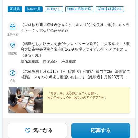
正社員
契約社員
転勤なし
職種未経験歓迎
業種未経験歓迎
【未経験歓迎／経験者はさらにスキルUP】文房具・雑貨・キャラ
クターグッズなどの商品企画
仕事内容
【転勤なし／駅チカ徒歩6分／U・Iターン歓迎】【大阪本社】大阪
府大阪市中央区南久宝寺町2-2-9 船場フジイビル4F＜アクセス＞
勤務地
Osaka Metro「堺筋本町」駅より徒歩5分Osaka Metro「長堀橋」
【最寄り駅】
駅より徒歩6分※受動喫煙対策あり
堺筋本町駅、長堀橋駅、松屋町駅
【未経験者】月給21万円～+残業代全額支給+賞与年2回+決算賞与
※経験・スキルを考慮し優遇いたします【経験者】月給23万円～
給与
+残業代全額支給+賞与年2回+決算賞与※経験・スキルを考慮し優
遇いたします＜賞与について＞※入社日により賞与開始日が異なり
ます※考課期間内に4カ月以上在籍が支給条件となります※決算賞
「好き」を、見る側からつくる側へ。
次の“かわいい”を、あなたのアイデアから。
与は業績により支給（過去3年平均106万円）
気になる
応募する