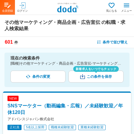
会員登録
ログイン
気になる
メニュー
その他マーケティング・商品企画・広告宣伝
の転職・求
人検索結果
601
条件で並び替え
件
現在の検索条件
[職種]その他マーケティング・商品企画・広告宣伝-マーケティング・商品企画・広告宣伝
新着求人をいつでもチェック
条件の変更
この条件を保存
NEW
SNSマーケター（動画編集・広報）／未経験歓迎／年
休120日
アドバンスジャパン株式会社
正社員
5名以上採用
職種未経験歓迎
業種未経験歓迎