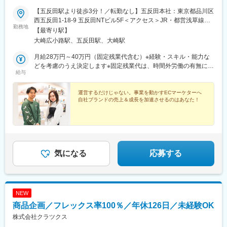
【五反田駅より徒歩3分！／転勤なし】五反田本社：東京都品川区
西五反田1-18-9 五反田NTビル5F＜アクセス＞JR・都営浅草線
勤務地
「五反田駅」より徒歩3分東急池上線「大崎広小路駅」より徒歩3
【最寄り駅】
分★五反田本社の駅近オフィスで、転勤はありません。※週2回の
大崎広小路駅、五反田駅、大崎駅
在宅勤務を実施しています※受動喫煙対策：屋内全面禁煙
月給28万円～40万円（固定残業代含む）※経験・スキル・能力な
どを考慮のうえ決定します※固定残業代は、時間外労働の有無に関
給与
わらず月20時間～30時間分を月3万7702円～7万5693円支給※超
過分は追加支給■試用期間中の給与■月給27万1000円～38万8800
円（固定残業代含む）※固定残業代は、時間外労働の有無に関わら
運営するだけじゃない。事業を動かすECマーケターへ
自社ブランドの売上＆成長を加速させるのはあなた！
ず月20時間～30時間分を月3万6490円～7万3422円支給※超過分
は追加支給【年収例】年収840万円／2年目／部長年収560万円／4
年目／チームリーダー年収440万円／3年目／シニアスタッフ年収
350万円／2年目／スタッフ※提示年収はスキルに応じて決定する
ため、想定年収から上振れる可能性もございます。
気になる
応募する
NEW
商品企画／フレックス率100％／年休126日／未経験OK
株式会社クラツクス