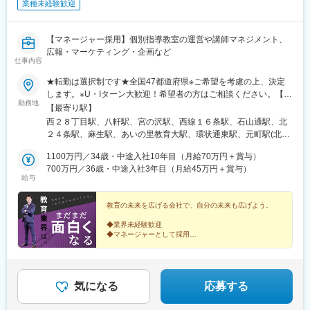
業種未経験歓迎
【マネージャー採用】個別指導教室の運営や講師マネジメント、
広報・マーケティング・企画など
仕事内容
★転勤は選択制です★全国47都道府県※ご希望を考慮の上、決定
します。※U・Iターン大歓迎！希望者の方はご相談ください。【募
勤務地
集エリア】全国47都道府県■北海道・東北■北海道・青森県・岩手
【最寄り駅】
県・宮城県・秋田県・山形県・福島県■北陸・甲信越■新潟県・富
西２８丁目駅、八軒駅、宮の沢駅、西線１６条駅、石山通駅、北
山県・石川県・福井県・山梨県・長野県■関東■東京都・茨城県・
２４条駅、麻生駅、あいの里教育大駅、環状通東駅、元町駅(北海
栃木県・群馬県・埼玉県・千葉県・神奈川県■中部■岐阜県・静岡
道)、大谷地駅、野幌駅、岩見沢駅、苫小牧駅、東室蘭駅、北四番
県・愛知県・三重県■関西■京都府・大阪府・滋賀県・兵庫県・奈
1100万円／34歳・中途入社10年目（月給70万円＋賞与）
丁駅、長町南駅、富沢駅、南仙台駅、古川駅、筒井駅(青森県)、上
良県・和歌山県■中国■鳥取県・島根県・岡山県・広島県・山口県
700万円／36歳・中途入社3年目（月給45万円＋賞与）
盛岡駅、秋田駅、山形駅、郡山駅(福島県)、研究学園駅、土浦駅、
給与
■四国■徳島県・香川県・愛媛県・高知県■九州■福岡県・佐賀県・
西那須野駅、渋川駅、桐生駅、北浦和駅、土呂駅、北本駅、上尾
長崎県・大分県・熊本県・宮崎県・鹿児島県・沖縄県【受動喫煙
駅、熊谷駅、北与野駅、せんげん台駅、稲毛海岸駅、成田駅、本
対策】教室内全面禁煙【あなたの好きな街で働けます】全国どこ
教育の未来を広げる会社で、自分の未来も広げよう。
八幡駅(都営線)、行徳駅、津田沼駅、京成船橋駅、西船橋駅、葭川
でも、あなたの好きな街で働けます。また、転勤は「希望制」で
公園駅、目白駅、巣鴨駅、中村橋駅、大泉学園駅、荻窪駅、茗荷
◆業界未経験歓迎
す。「地域限定社員」として、都道府県をまたぐ転勤がない働き
谷駅、月島駅、亀戸駅、京成曳舟駅、船堀駅、浅草駅(ＴＸ)、綾瀬
◆マネージャーとして採用
方も選べるため、あなたの理想のライフスタイルに合った働き方
◆マーケティングや人材開発など幅広いスキルが身に着
駅、北千住駅、葛西駅、西葛西駅、三軒茶屋駅、高田馬場駅、辻
く
を実現できます。▼勤務地例▼その他、全国各地に教室がありま
堂駅、東戸塚駅、三ツ境駅、新百合ケ丘駅、金沢文庫駅、鶴見
◆完週休2日・年休120日
す。詳細は別途お問い合わせください。
駅、上大岡駅、横浜駅、平沼橋駅、みなとみらい駅、本郷駅(長野
◆転勤なしもOK
県)、北長野駅、安茂里駅、篠ノ井駅、南松本駅、新潟駅、大町駅
気になる
応募する
(富山県)、野町駅、小松駅、武生駅、桜橋駅(静岡県)、春日町駅、
草薙駅(東海道本線)、長沼駅(静岡県)、静岡駅、吉原本町駅、富士