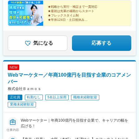
★戦略から実行・検証まで一貫対応
★最初は先輩の補助からスタート
★フレックスタイム制
★年休124日・土日祝休み
一番吸収できる今だからこそ、
もっと幅広いマーケティングの仕事を、
もっと成果を実感しやすい環境で。
気になる
応募する
NEW
Webマーケター／年商100億円を目指す企業のコアメン
バー
株式会社Ｂａｍｏｓ
正社員
転勤なし
5名以上採用
職種未経験歓迎
業種未経験歓迎
Webマーケター｜年商100億円を目指す企業で、キャリアの幅を
広げる！
仕事内容