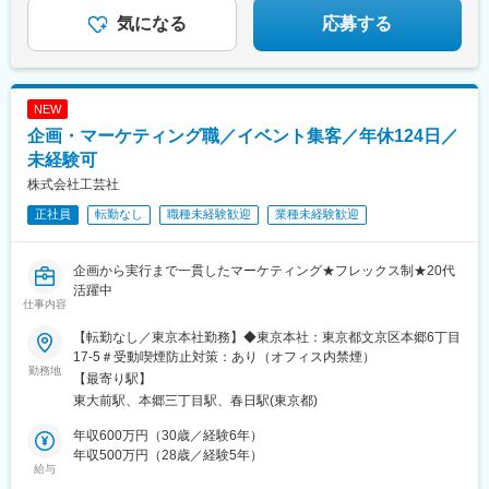
四宮駅、近鉄丹波橋駅、元田中駅、宇治駅(京阪線)、九条駅(京都
気になる
応募する
府)、洛西口駅、八木西口駅、宝山寺駅、狸小路駅、中央区役所前
駅、発寒駅、新琴似駅、久屋大通駅、愛知大学前駅、西高蔵駅、
新川駅(愛知県)、ナゴヤドーム前矢田駅、名鉄名古屋駅、荒子駅、
桜本町駅、尾張一宮駅、東別院駅、西鉄福岡駅、愛宕橋駅、勾当
台公園駅、赤坂駅(東京都)、大通駅、中洲川端駅、下落合駅、日本
NEW
橋駅(東京都)、田町駅(東京都)、御成門駅、稲荷町駅(東京都)、清
企画・マーケティング職／イベント集客／年休124日／
澄白河駅、北参道駅、五反田駅、竹橋駅、京橋駅(東京都)、高輪ゲ
未経験可
ートウェイ駅、銀座駅、乃木坂駅、川越市駅、東海神駅、みどり
台駅、伊勢佐木長者町駅、武蔵溝ノ口駅、日ノ出町駅、なんば駅
株式会社工芸社
(南海線)、桜ノ宮駅、福島駅(大阪府・阪神線)、中之島駅、野田阪
正社員
転勤なし
職種未経験歓迎
業種未経験歓迎
神駅、蒲生四丁目駅、花田口駅、中津駅(地下鉄)、天王寺駅前駅、
南方駅(大阪府)、聖天坂駅、四天王寺前夕陽ケ丘駅、中崎町駅、三
宮駅(神戸市営)、西新町駅、芦屋駅(阪神線)、県庁前駅(兵庫県)、
企画から実行まで一貫したマーケティング★フレックス制★20代
六甲駅、霞ケ丘駅(兵庫県)、三条駅(京都府)、桃山御陵前駅、畝傍
活躍中
駅、北１２条駅、資生館小学校前駅、高岳駅、小池駅、矢田駅(愛
仕事内容
知県)、桜駅(愛知県)、名鉄一宮駅
【転勤なし／東京本社勤務】◆東京本社：東京都文京区本郷6丁目
17-5＃受動喫煙防止対策：あり（オフィス内禁煙）
勤務地
【最寄り駅】
東大前駅、本郷三丁目駅、春日駅(東京都)
年収600万円（30歳／経験6年）
年収500万円（28歳／経験5年）
給与