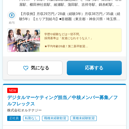
東北宮城県・福島県■東海愛知県・三重県・岐阜県・静岡県■九州
屋駅、櫛田神社前駅、綾瀬駅、蒲田駅、吉祥寺駅、錦糸町駅、九
福岡県※直行直帰OK※居住地・希望等を考慮の上、決定＝＝＝＝＝
段下駅、恵比寿駅、虎ノ門ヒルズ駅、高田馬場駅、三越前駅、三
＝＝▼各本社・支社＝＝＝＝＝＝＝＜東京本社＞・南北線「六本
【月収例】月収29万円／28歳（経験3年）月収38万円／35歳（経
軒茶屋駅、三田駅(東京都)、四ツ谷駅、自由が丘駅、芝公園駅、秋
木一丁目駅」徒歩3分・日比谷線／大江戸線「六本木駅」徒歩7
験5年）【エリア別給与】■首都圏（東京都・神奈川県・埼玉県・
葉原駅、渋谷駅、勝どき駅、上野駅、新橋駅、新江古田駅、新宿
給与
分・銀座線／南北線「溜池山王駅」徒歩8分・千代田線「乃木坂
千葉県）月給212,100円～300,000円＋賞与年3回■関西（大阪府・
駅、新木場駅、森下駅(東京都)、西葛西駅、西新井駅、千石駅、泉
駅」徒歩14分＜大阪本社＞・JR各線「大阪駅」より徒歩2分・阪
兵庫県・奈良県・京都府・滋賀県）月給203,700円～280,000円＋
岳寺駅、代々木駅、代々木上原駅、大崎駅、大手町駅(東京都)、大
急各線「梅田駅」より徒歩5分＜札幌支社＞・札幌市営地下鉄南北
賞与年3回■北海道（札幌）月給186,000円～250,000円＋賞与年3
学歴や経験などは一切不問。
塚駅(東京都)、大門駅(東京都)、池袋駅、中目黒駅、中野駅(東京
採用基準は「友達になれそうな人！」
線「さっぽろ」駅より徒歩1分・JR「札幌」駅より徒歩2分＜仙台
回■東北（福島県・宮城県）月給180,000円～250,000円＋賞与年3
都)、町田駅、東京駅、飯田橋駅、品川駅、豊洲駅、北千住駅、目
支社＞・JR「仙台駅」徒歩5分＜名古屋支社＞・各線「名古屋
回■東海（愛知県・岐阜県・静岡県・三重県）月給200,000円～
黒駅、有楽町駅、立川駅、六本木駅、さいたま新都心駅、ふじみ
★平均年齢26歳！第二新卒歓迎
駅」より徒歩1分（駅直結）＜福岡支社＞・地下鉄「櫛田神社前
250,000円＋賞与年3回■九州（福岡県）月給182,900円～250,000
★9割以上が未経験スタート
野駅、浦和駅、浦和美園駅、越谷レイクタウン駅、戸田公園駅、
★人事・広報・マーケターも目指せる
駅」徒歩1分、「祇園駅」徒歩7分
円＋賞与年3回※残業代は別途全額支給します。※経験・能力・年
志木駅、所沢駅、新越谷駅、西川口駅、川越駅、川口駅、草加
★5年連続ホワイト企業認定取得
齢を考慮し、ご相談の上で決定します。
駅、大宮駅(埼玉県)、朝霞駅、朝霞台駅、東浦和駅、東川口駅、東
★完全週休2日制＆残業月平均8h以下
大宮駅、南浦和駅、南越谷駅、武蔵浦和駅、北浦和駅、北戸田
気になる
応募する
駅、北朝霞駅、和光市駅、蕨駅、千葉駅、柏駅、西船橋駅、船橋
駅、松戸駅、本八幡駅(都営線)、津田沼駅、市川駅、舞浜駅、京成
津田沼駅、海浜幕張駅、新浦安駅、稲毛駅、北習志野駅、浦安駅
(千葉県)、新松戸駅、幕張本郷駅、南柏駅、新津田沼駅、行徳駅、
NEW
我孫子駅、南行徳駅、妙典駅、馬橋駅、新八柱駅、千葉みなと
デジタルマーケティング担当／中核メンバー募集／フ
駅、北小金駅、下総中山駅、南船橋駅、八千代台駅、新検見川
駅、北松戸駅、西千葉駅、東船橋駅、京成八幡駅、みなとみらい
ルフレックス
駅、横浜駅、海老名駅(相模線)、茅ケ崎駅、関内駅、菊名駅、橋本
株式会社オルテナジー
駅(神奈川県)、溝の口駅、綱島駅、桜木町駅、上大岡駅、新横浜
正社員
転勤なし
職種未経験歓迎
業種未経験歓迎
駅、新杉田駅、神奈川新町駅、青葉台駅、川崎駅、相模大野駅、
大船駅、大和駅(神奈川県)、中央林間駅、中山駅(神奈川県)、長津