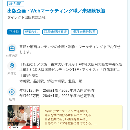
締切間近
出版企画・Webマーケティング職／未経験歓迎
ダイレクト出版株式会社
正社員
転勤なし
職種未経験歓迎
業種未経験歓迎
書籍や動画コンテンツの企画・制作・マーケティングまでお任せ
します。
仕事内容
【転勤なし／大阪・東京のいずれか】■本社大阪府大阪市中央区安
土町2-3-13 大阪国際ビルディング13F＜アクセス＞「堺筋本町
勤務地
駅」17番出口より徒歩2分「本町駅」3番出口より徒歩5分■東京オ
【最寄り駅】
フィス東京都港区港南2-4-15 品川KSビル5F＜アクセス＞「品川
本町駅、品川駅、堺筋本町駅、北品川駅
駅」より徒歩4分※受動喫煙対策あり（屋内全面禁煙）
年収512万円（25歳±1歳／2025年度の想定平均）
年収692万円（28歳±1歳／2025年度の想定平均）
給与
“編集”と“マーケティング”を融合し
知識を世に届ける舞台がここにある。
著者と共に新しい価値を生み出し
自分のアイデアを世界に発信できる。
未経験から挑戦し、成長できる環境です！