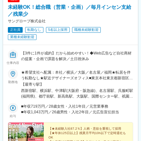
未経験OK！総合職（営業・企画）／毎月インセン支給
／残業少
サングローブ株式会社
正社員
転勤なし
5名以上採用
職種未経験歓迎
業種未経験歓迎
【3件に1件が成約】だから始めやすい！◆Web広告など自社商材
の提案・企画で課題を解決／土日祝休み
仕事内容
★希望支社へ配属：本社／横浜／大阪／名古屋／福岡★転居を伴
う転勤なし★駅近デザイナーズオフィス■東京本社東京都新宿区西
勤務地
新宿6-24-1西新宿三井ビルディング4F／13F／16F／18F／20F■
【最寄り駅】
横浜支社神奈川県横浜市西区高島1-1-2横浜三井ビルディング
西新宿駅、横浜駅、中津駅(大阪府・阪急線)、名古屋駅、呉服町駅
20F■大阪支社大阪府大阪市北区大淀中1-1-30梅田スカイビル タワ
(福岡県)、都庁前駅、新高島駅、大阪駅、国際センター駅、祇園駅
ーウエスト20F■名古屋支社愛知県名古屋市西区名駅2-27-8名古屋
(福岡県)、中野坂上駅、高島町駅、梅田駅(地下鉄)、近鉄名古屋
プライムセントラルタワー4F■福岡支社福岡県福岡市博多区上呉
■年収719万円／28歳女性・入社1年目／元営業事務
駅、中洲川端駅
服町10-10呉服町ビジネスセンタービル9F■変更範囲：当社勤務地
■年収1,043万円／26歳男性・入社2年目／元広告宣伝担当
給与
範囲
【★未経験入社87.2％】人柄・意欲を重視して採用
【★年休125日以上】残業月平均10h以下で定時退社も
OK