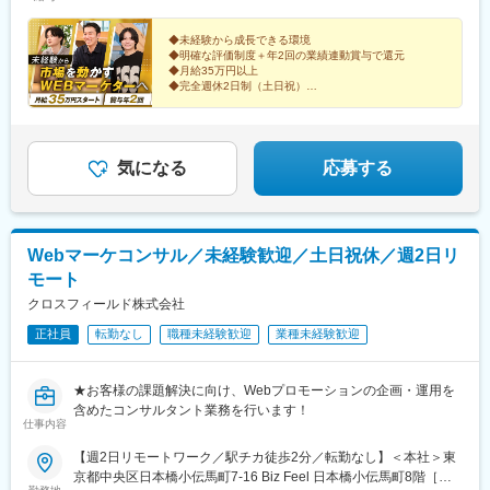
◆未経験から成長できる環境
◆明確な評価制度＋年2回の業績連動賞与で還元
◆月給35万円以上
◆完全週休2日制（土日祝）
◆年間休日120日
◆月残業平均15時間
気になる
応募する
Webマーケコンサル／未経験歓迎／土日祝休／週2日リ
モート
クロスフィールド株式会社
正社員
転勤なし
職種未経験歓迎
業種未経験歓迎
★お客様の課題解決に向け、Webプロモーションの企画・運用を
含めたコンサルタント業務を行います！
仕事内容
【週2日リモートワーク／駅チカ徒歩2分／転勤なし】＜本社＞東
京都中央区日本橋小伝馬町7-16 Biz Feel 日本橋小伝馬町8階［ア