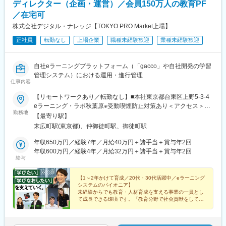
栄町駅(愛知県)、南栄駅、日比野駅(名古屋市営)、柳生橋駅、大曽
ディレクター（企画・運営）／会員150万人の教育PF
根駅、庄内通駅、春田駅、高畑駅、鶴里駅、春日井駅(中央本線)、
／在宅可
西一宮駅、金山駅(愛知県)、港北駅、博多駅、天神南駅、天神駅、
株式会社デジタル・ナレッジ【TOKYO PRO Market上場】
姪浜駅、西新駅、仙台駅(地下鉄)、あおば通駅、五橋駅、広瀬通
駅、北四番丁駅、近鉄名古屋駅、祇園駅(福岡県)、青井駅、蓮沼
正社員
転勤なし
上場企業
職種未経験歓迎
業種未経験歓迎
駅、住吉駅(東京都)、代官山駅、西早稲田駅、新日本橋駅、西太子
堂駅、麹町駅、九品仏駅、赤羽橋駅、岩本町駅、神泉駅、京成上
野駅、築地市場駅、新宿西口駅、菊川駅(東京都)、大師前駅、巣鴨
自社eラーニングプラットフォーム（「gacco」や自社開発の学習
駅、南新宿駅、幡ケ谷駅、大崎広小路駅、浜松町駅、東池袋駅、
管理システム）における運用・進行管理
仕事内容
祐天寺駅、二重橋前駅、水道橋駅、北品川駅、日比谷駅、立川南
駅、本川越駅、蒲生駅、中浦和駅、京成千葉駅、京成船橋駅、鬼
【リモートワークあり／転勤なし】■本社東京都台東区上野5-3-4
越駅、市川真間駅、リゾートゲートウェイ・ステーション駅、幸
eラーニング・ラボ秋葉原※受動喫煙防止対策あり＜アクセス＞東
谷駅、京成幕張本郷駅、八柱駅、原木中山駅、船橋競馬場駅、西
勤務地
京メトロ銀座線「末広町駅」徒歩2分JR各線、東京メトロ日比谷
【最寄り駅】
登戸駅、新高島駅、海老名駅(相鉄・小田急)、北茅ケ崎駅、馬車道
線、つくばエクスプレス「秋葉原駅」徒歩7分
末広町駅(東京都)、仲御徒町駅、御徒町駅
駅、高津駅(神奈川県)、新綱島駅、子安駅、西梅田駅、大阪難波
駅、扇町駅(大阪府)、新福島駅、渡辺橋駅、なにわ橋駅、長堀橋
年収650万円／経験7年／月給40万円＋諸手当＋賞与年2回
駅、千里中央駅(大阪モノレール)、玉川駅(大阪府)、鴫野駅、白鷺
年収600万円／経験4年／月給32万円＋諸手当＋賞与年2回
駅、大阪天満宮駅、千鳥橋駅、大小路駅、宮之阪駅、高槻駅、東
給与
花園駅、石津駅(大阪府)、萩原天神駅、摂津富田駅、大阪阿部野橋
駅、大阪梅田駅(阪神線)、新今宮駅前駅、松屋町駅、岸里駅、三宮
【1～2年かけて育成／20代・30代活躍中／eラーニング
駅(神戸新交通)、高速神戸駅、山陽明石駅、山陽姫路駅、山陽垂水
システムのパイオニア】
駅、川西池田駅、西代駅、宝塚南口駅、鳴尾・武庫川女子大前
未経験からでも教育・人材育成を支える事業の一員とし
て成長できる環境です。「教育分野で社会貢献をしてい
駅、芦屋川駅、鈴蘭台西口駅、須磨寺駅、大開駅、旧居留地・大
きたい」そんな方をお待ちしています。
丸前駅、新在家駅、伊丹駅(阪急線)、猪名寺駅、西灘駅、舞子公園
駅、青木駅、東鳴尾駅、丸太町駅(京都市営)、五条駅(京都市営)、