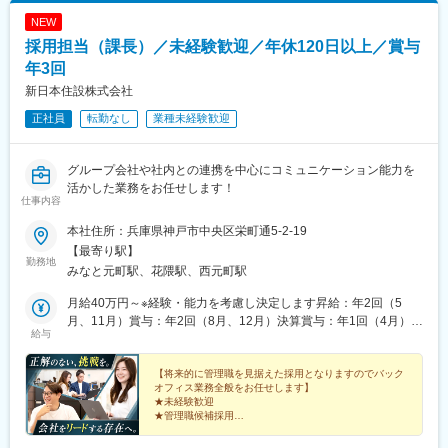
NEW
採用担当（課長）／未経験歓迎／年休120日以上／賞与
年3回
新日本住設株式会社
正社員
転勤なし
業種未経験歓迎
グループ会社や社内との連携を中心にコミュニケーション能力を
活かした業務をお任せします！
仕事内容
本社住所：兵庫県神戸市中央区栄町通5-2-19
【最寄り駅】
勤務地
みなと元町駅、花隈駅、西元町駅
月給40万円～※経験・能力を考慮し決定します昇給：年2回（5
月、11月）賞与：年2回（8月、12月）決算賞与：年1回（4月）※
給与
決算賞与は業績による業績連動型賞与です。
【将来的に管理職を見据えた採用となりますのでバック
オフィス業務全般をお任せします】
★未経験歓迎
★管理職候補採用
★年休120日
★年間10億円超で業績UP中の新日本住設株式会社