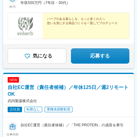
によって異なります
年収500万円（7年目・30代）
給与
ハーブのある暮らしを、もっと多くの人へ
想いを形にする商品づくりを一貫してプロデュース
気になる
応募する
NEW
自社EC運営（責任者候補）／年休125日／週2リモート
OK
武内製薬株式会社
正社員
転勤なし
業種未経験歓迎
自社EC運営（責任者候補）／「THE PROTEIN」の成長を牽引
仕事内容