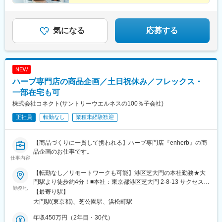
気になる
応募する
NEW
ハーブ専門店の商品企画／土日祝休み／フレックス・
一部在宅も可
株式会社コネクト(サントリーウエルネスの100％子会社)
正社員
転勤なし
業種未経験歓迎
【商品づくりに一貫して携われる】ハーブ専門店『enherb』の商
品企画のお仕事です。
仕事内容
【転勤なし／リモートワークも可能】港区芝大門の本社勤務★大
門駅より徒歩約4分！■本社：東京都港区芝大門 2-8-13 サクセス芝
勤務地
大門ビル7F＜アクセス＞◎都営浅草線・大江戸線「大門」駅A6番
【最寄り駅】
出口より徒歩約4分◎都営三田線「芝公園」駅A3番出口より徒歩
大門駅(東京都)、芝公園駅、浜松町駅
約5分◎JR「浜松町」駅より徒歩約7分※受動喫煙対策：あり◎在
宅勤務も併用可（月10日以上の出社あり）※適用開始時期は部署
年収450万円（2年目・30代）