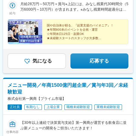
Innovation Center（神奈川県川崎市）■StartupSide Nagoya（愛
月給28万円～50万円＋賞与※上記には、みなし残業代30時間分（5
島田駅、京急川崎駅、伏見駅(愛知県)、東向日駅、中崎町駅、神保
知県名古屋市）■StartupSide Osaka（大阪府大阪市）■ZET-BASE
万6000円～10万円）が含まれます。※みなし残業時間超過分は、
町駅、日比谷駅、国際センター駅、扇町駅(大阪府)
給与
KYOTO（京都府京都市）■うべスタートアップ（山口県宇部市）■
別途支給します。
産業交流スペース Megriba（山口県山口市）
国や自治体が頼る、『起業支援のパイオニア』！
★年間800本のイベントを企画・運営
☆年間休日125日・副業OK
★未経験スタートのスタッフが大多数
「誰かの夢を、本気で支えたい」そう思ったら、読んで
みてください。
気になる
応募する
メニュー開発／年商1500億円超企業／賞与年3回／未経
験歓迎
株式会社第一興商【プライム市場】
正社員
転勤なし
上場企業
職種未経験歓迎
業種未経験歓迎
【30年以上連続で決算賞与支給】第一興商が運営する飲食店に並
ぶ新メニューの開発をご担当いただきます！
仕事内容