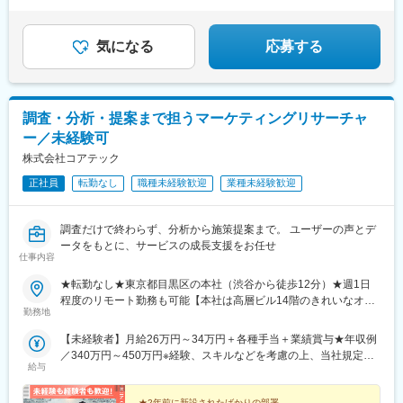
気になる
応募する
調査・分析・提案まで担うマーケティングリサーチャ
ー／未経験可
株式会社コアテック
正社員
転勤なし
職種未経験歓迎
業種未経験歓迎
調査だけで終わらず、分析から施策提案まで。 ユーザーの声とデ
ータをもとに、サービスの成長支援をお任せ
仕事内容
★転勤なし★東京都目黒区の本社（渋谷から徒歩12分）★週1日
程度のリモート勤務も可能【本社は高層ビル14階のきれいなオフ
勤務地
ィス！】◆本社／東京都目黒区青葉台3-6-28 住友不動産青葉台タ
ワー14F※最寄駅は渋谷駅（徒歩12分）、池尻大橋駅（徒歩7分）
【未経験者】月給26万円～34万円＋各種手当＋業績賞与★年収例
神泉駅（徒歩9分）となります。※渋谷駅から専用シャトルバスで
／340万円～450万円※経験、スキルなどを考慮の上、当社規定に
約5分になります。※シャトルバス定期券貸与
給与
より優遇します。※上記月給には20時間分の固定残業代（3万7200
円～4万8500円）を含みます。固定残業代は残業の有無に関わら
★2年前に新設されたばかりの部署