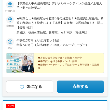
田駅、辻堂駅、鶴見駅、登戸駅、東戸塚駅、藤沢駅、二俣川駅、
【事業拡大中の成長環境】デジタルマーケティング担当／上場大
日吉駅(神奈川県)、武蔵小杉駅、平塚駅、本厚木駅、戸塚駅、北新
手企業との協業あり
地駅、心斎橋駅、谷町四丁目駅、なんば駅(地下鉄)、鶴橋駅、玉造
仕事内容
駅、森ノ宮駅、天満駅、福島駅(大阪環状線)、肥後橋駅、淀屋橋
駅、本町駅、千里中央駅(北大阪急行)、野田駅(大阪環状線)、京橋
★転勤なし★新橋駅から徒歩5分の好立地！★勤務先は居住地、希
駅(大阪府)、堺東駅、中百舌鳥駅、江坂駅、南森町駅、弁天町駅、
望を考慮のうえ決定します【本社】東京都中央区銀座8-8-5 陽栄
勤務地
樟葉駅、西中島南方駅、西九条駅、大正駅(大阪府)、上新庄駅、堺
銀座ビル3階＜アクセス＞・JR、地下鉄「新橋駅」より徒歩5分
【最寄り駅】
駅、寝屋川市駅、枚方市駅、茨木市駅、高槻市駅、鴻池新田駅、
【立川事業所】東京都立川市柴崎町4-6-3＜アクセス＞・多摩モノ
新橋駅、柴崎体育館駅、銀座駅、立川南駅、東銀座駅
河内花園駅、御殿山駅、石津北駅、長田駅(大阪府)、住道駅、初芝
レール「柴崎体育館駅」より徒歩2分・JR各線 「立川駅」より徒
駅、北花田駅、富田駅(大阪府)、大阪駅、梅田駅(地下鉄)、天王寺
歩10分※業務状況に応じて、本社および立川事業所両方へ出勤の
年収610万円（入社1年目／38歳）
駅、東梅田駅、新大阪駅、新今宮駅、堺筋本町駅、谷町六丁目
可能性があります。※受動喫煙対策：屋内全面禁煙
年収730万円（入社3年目／35歳／グループリーダー）
給与
駅、天下茶屋駅、谷町九丁目駅、北浜駅(大阪府)、大阪上本町駅、
十三駅、天神橋筋六丁目駅、三ノ宮駅、神戸駅(兵庫県)、明石駅、
姫路駅、西宮北口駅、尼崎駅(東海道本線)、住吉駅(兵庫県・東海
◆著名な大手上場企業との協業も進行中
◆事業拡大を担う中核メンバー募集
道)、垂水駅、川西能勢口駅、武庫之荘駅、新長田駅、宝塚駅、甲
◆最新のマーケティング手法を学べる座学研修・実践研
子園駅、芦屋駅(東海道本線)、鈴蘭台駅、須磨駅、兵庫駅、西飾磨
修
駅、御着駅、西二見駅、京口駅、手柄駅、元町駅(兵庫県)、西明石
◆フルフレックス制度でスケジュール調整もしやすい
駅、六甲道駅、立花駅、名谷駅、伊丹駅(福知山線)、加古川駅、塚
勢いある成長企業の成長を担うマーケティングとして活
躍しませんか？
口駅(福知山線)、新神戸駅、摂津本山駅、大久保駅(兵庫県)、灘
駅、舞子駅、今津駅(兵庫県)、魚崎駅、武庫川駅、烏丸御池駅、四
気になる
応募する
条駅(京都市営)、山科駅、京都河原町駅、桂駅、長岡京駅、丹波橋
駅、祇園四条駅、出町柳駅、向島駅、三室戸駅、京都駅、西大路
駅、桂川駅(京都府)、北大路駅、二条駅、奈良駅、学園前駅(奈良
県)、大和八木駅、生駒駅、大和西大寺駅、高の原駅、札幌駅、す
NEW
すきの駅、西１１丁目駅、琴似駅(札幌市営)、宮の沢駅、麻生駅、