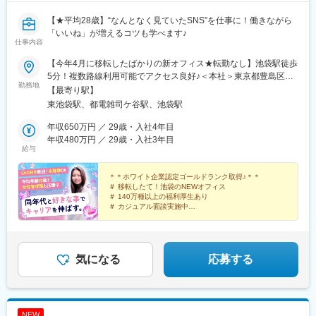
【★平均28歳】“なんとなく見ていたSNS”を仕事に！働きながら
「いいね」が増えるコツも学べます♪
仕事内容
【今年4月に移転したばかりの新オフィス★転勤なし】池袋駅徒歩
5分！複数路線利用可能でアクセス良好♪＜本社＞東京都豊島区東
勤務地
池袋1-25-6 PMO池袋8階▼アクセス・JR線・東京メトロ丸ノ内
【最寄り駅】
線・有楽町線・副都心線「池袋駅」35番出口より徒歩5分・東京
東池袋駅、都電雑司ケ谷駅、池袋駅
メトロ有楽町線「東池袋駅」2番出口より徒歩3分※受動喫煙対
策：オフィス内分煙
年収650万円 ／ 29歳・入社4年目
年収480万円 ／ 29歳・入社3年目
給与
＊＊ホワイト企業認定ゴールドランク取得♪＊＊
＃ 移転したて！池袋のNEWオフィス
＃ 140万種以上の福利厚生あり
＃ カジュアル面談実施中
＃ 年間休日120日以上
＃ 残業月3h以下
＃ 有給消化率100％
＃ 産休・育休／時短勤務制度あり
気になる
応募する
NEW