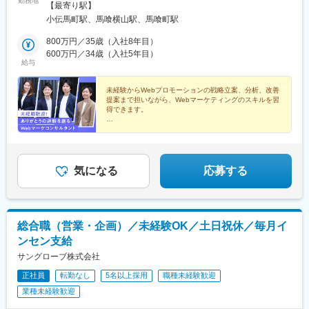
勤務地
クセス］◎日比谷線「小伝馬町駅」より徒歩2分◎JR総武線「馬
【最寄り駅】
喰町駅」より徒歩5分◎都営地下鉄新宿線「馬喰横山駅」より徒歩
小伝馬町駅、馬喰横山駅、馬喰町駅
5分☆★ リモートワーク（在宅勤務）OK ★☆週2日（月曜・水
曜）はリモートワークを導入しており、ライフスタイルに合わせ
800万円／35歳（入社8年目）
た柔軟な働き方が可能です。ITツールやサポート体制も整ってい
600万円／34歳（入社5年目）
給与
るため、在宅勤務でも安心して業務に取り組めます。※入社後1カ
月～2カ月は出社勤務となります※受動喫煙対策：あり
未経験からWebプロモーションの戦略立案、分析、改善
提案まで担いながら、Webマーケティングのスキルを習
得できます。
◎先輩は全員未経験入社
◎年休120日以上／週2日在宅可
◎広告運用から効果分析まで担当
◎取引継続率98％の顧客密着型支援
気になる
応募する
総合職（営業・企画）／未経験OK／土日祝休／毎月イ
ンセン支給
サングローブ株式会社
正社員
転勤なし
5名以上採用
職種未経験歓迎
業種未経験歓迎