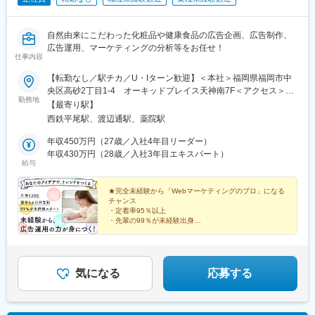
自然由来にこだわった化粧品や健康食品の広告企画、広告制作、
広告運用、マーケティングの分析等をお任せ！
仕事内容
【転勤なし／駅チカ／U・Iターン歓迎】＜本社＞福岡県福岡市中
央区高砂2丁目1-4 オーキッドプレイス天神南7F＜アクセス＞・
勤務地
西鉄「薬院駅」「平尾駅」徒歩10分・地下鉄七隈線「渡辺通駅」
【最寄り駅】
徒歩10分※受動喫煙対策：社内禁煙
西鉄平尾駅、渡辺通駅、薬院駅
年収450万円（27歳／入社4年目リーダー）
年収430万円（28歳／入社3年目エキスパート）
給与
★完全未経験から「Webマーケティングのプロ」になる
チャンス
・定着率95％以上
・先輩の99％が未経験出身
・年休120日＆完休2日（土日祝）で働きやすさ◎
・チャンス機会多数！裁量権を持ち活躍できる
・賞与4カ月分支給！成長次第で着実に収入UP
気になる
応募する