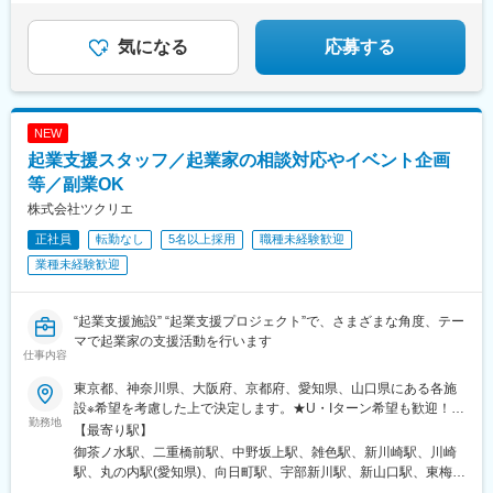
気になる
応募する
NEW
起業支援スタッフ／起業家の相談対応やイベント企画
等／副業OK
株式会社ツクリエ
正社員
転勤なし
5名以上採用
職種未経験歓迎
業種未経験歓迎
“起業支援施設” “起業支援プロジェクト”で、さまざまな角度、テー
マで起業家の支援活動を行います
仕事内容
東京都、神奈川県、大阪府、京都府、愛知県、山口県にある各施
設※希望を考慮した上で決定します。★U・Iターン希望も歓迎！
勤務地
【各施設一覧】■本社（東京都千代田区）■Startup Hub Tokyo 丸
【最寄り駅】
の内（東京都千代田区）■東京コンテンツインキュベーションセン
御茶ノ水駅、二重橋前駅、中野坂上駅、雑色駅、新川崎駅、川崎
ター（TCIC）■六郷BASE（東京都大田区）■かわさき新産業創造
駅、丸の内駅(愛知県)、向日町駅、宇部新川駅、新山口駅、東梅田
センター（神奈川県川崎市）■K-NIC／Kawasaki-NEDO
駅、新御茶ノ水駅、有楽町駅、西新宿五丁目駅、六郷土手駅、鹿