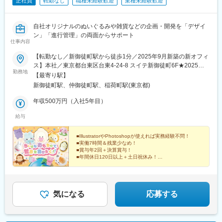
正社員
転勤なし
職種未経験歓迎
業種未経験歓迎
坂見附駅、学習院下駅、京橋駅(東京都)、銀座一丁目駅、京急蒲田
駅、北参道駅、高輪台駅、新御茶ノ水駅、茅場町駅、仲御徒町
駅、日本大通り駅、九段下駅、京成上野駅、名鉄名古屋駅
自社オリジナルのぬいぐるみや雑貨などの企画・開発を「デザイ
ン」「進行管理」の両面からサポート
仕事内容
【転勤なし／新御徒町駅から徒歩1分／2025年9月新築の新オフィ
ス】本社／東京都台東区台東4-24-8 スイテ新御徒町6F★2025年9
勤務地
月より新築のオフィスビルへ移転しました※受動喫煙対策：屋内原
【最寄り駅】
則禁煙（喫煙専用室設置）《アクセス》都営地下鉄大江戸線・つ
新御徒町駅、仲御徒町駅、稲荷町駅(東京都)
くばエクスプレス「新御徒町」駅より徒歩1分東京メトロ日比谷線
「仲御徒町」駅より徒歩7分東京メトロ銀座線「稲荷町」駅より徒
年収500万円（入社5年目）
歩7分JR山手線・京浜東北線「御徒町」駅より徒歩8分
給与
■IllustratorやPhotoshopが使えれば実務経験不問！
■実働7時間＆残業少なめ！
■賞与年2回＋決算賞与！
■年間休日120日以上＋土日祝休み！
■有給休暇の取得率も高め！
働きやすさにも自信ありです！
気になる
応募する