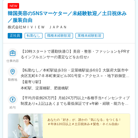
NEW
韓国美容のSNSマーケター／未経験歓迎／土日祝休み
／服装自由
株式会社ＭＩＶＩＥＷ ＪＡＰＡＮ
正社員
転勤なし
職種未経験歓迎
業種未経験歓迎
【10時スタートで通勤快適◎】美容・整形・ファッションをPRす
るインフルエンサーの選定などをお任せ♪
仕事内容
【転勤なし／本町駅徒歩3分・淀屋橋駅徒歩6分】大阪府大阪市中
央区瓦町4-7-8 本町東栄ビル301号室＜アクセス＞・地下鉄御堂筋
勤務地
線「本町」駅から徒歩3分・地下鉄御堂筋線「淀屋橋」駅から徒歩
【最寄り駅】
6分・京阪本線「淀屋橋」駅から徒歩10分※受動喫煙対策：あり※
本町駅、淀屋橋駅、肥後橋駅
本人の希望や適性に応じて、韓国出張をお任せする可能性もあり
ます
【平均月収例26万円】月給24万円以上+各種手当+インセンティブ
制度あり※上記はあくまでも最低保証です※年齢・経験・能力を考
給与
慮の上、優遇します※上記月給には一律手当を含みます
あなたの「好き」が、誰かの「気になる」をつくる！
＃年休120日以上＃土日祝休み＃髪色・ネイル自由♪