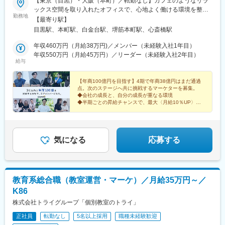
【東京（目黒）・大阪（本町）／転勤なし】カフェのようなリラ
ックス空間を取り入れたオフィスで、心地よく働ける環境を整え
勤務地
ています。■東京本社東京都品川区上大崎3丁目5-8 アクロス目黒
【最寄り駅】
タワー 2F＜アクセス＞・JR「目黒駅」より徒歩6分・東京メトロ
目黒駅、本町駅、白金台駅、堺筋本町駅、心斎橋駅
南北線 「白金台駅」より徒歩9分■大阪支社大阪府大阪市中央区久
太郎町4-1-3 大阪センタービル 6F＜アクセス＞・御堂筋線・四つ
年収460万円（月給38万円)／メンバー（未経験入社1年目）
橋線・中央線「本町駅」より徒歩1分・堺筋線「堺筋本町駅」より
年収550万円（月給45万円）／リーダー（未経験入社2年目）
給与
徒歩8分※受動喫煙対策あり
【年商100億円を目指す】4期で年商38億円はまだ通過
点。次のステージへ共に挑戦するマーケターを募集。
◆会社の成長と、自分の成長が重なる環境
◆半期ごとの昇給チャンスで、最大〈月給10％UP〉も
可能
◆マーケを超えた、多彩なキャリアパスが広がる
気になる
応募する
教育系総合職（教室運営・マーケ）／月給35万円～／
K86
株式会社トライグループ「個別教室のトライ」
正社員
転勤なし
5名以上採用
職種未経験歓迎