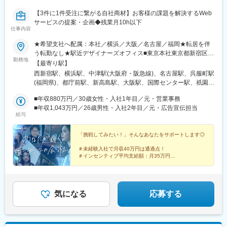
【3件に1件受注に繋がる自社商材】お客様の課題を解決するWeb
サービスの提案・企画◆残業月10h以下
仕事内容
★希望支社へ配属：本社／横浜／大阪／名古屋／福岡★転居を伴
う転勤なし★駅近デザイナーズオフィス■東京本社東京都新宿区西
勤務地
新宿6-24-1西新宿三井ビルディング4F／13F／16F／18F／20F■
【最寄り駅】
横浜支社★2024年8月オープン神奈川県横浜市西区高島1-1-2横浜
西新宿駅、横浜駅、中津駅(大阪府・阪急線)、名古屋駅、呉服町駅
三井ビルディング20F■大阪支社大阪府大阪市北区大淀中1-1-30梅
(福岡県)、都庁前駅、新高島駅、大阪駅、国際センター駅、祇園駅
田スカイビル タワーウエスト20F■名古屋支社★2025年8月増床移
(福岡県)、中野坂上駅、高島町駅、梅田駅(地下鉄)、近鉄名古屋
転愛知県名古屋市西区名駅2-27-8名古屋プライムセントラルタワ
■年収880万円／30歳女性・入社1年目／元・営業事務
駅、中洲川端駅
ー4F■福岡支社★2024年11月増床移転福岡県福岡市博多区上呉服
■年収1,043万円／26歳男性・入社2年目／元・広告宣伝担当
給与
町10-10呉服町ビジネスセンタービル9F変更範囲：当社勤務地範
囲
「挑戦してみたい！」そんなあなたをサポートします◎
＃未経験入社で月収40万円は通過点！
＃インセンティブ平均支給額：月35万円
＃座学・OJT研修で丁寧にレクチャー
＃残業月10h以下！効率的に働ける
＃土日祝休み／年休125日以上
気になる
応募する