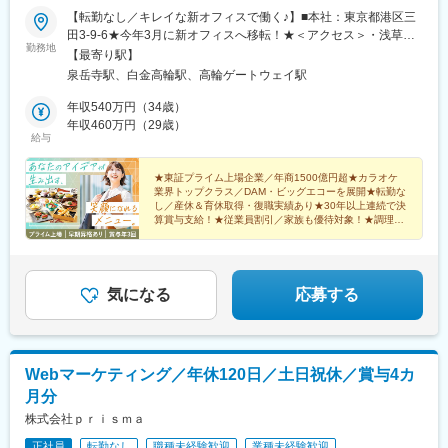
【転勤なし／キレイな新オフィスで働く♪】■本社：東京都港区三
田3-9-6★今年3月に新オフィスへ移転！★＜アクセス＞・浅草線
勤務地
「泉岳寺駅」より徒歩3分・浅草線、三田線「三田駅」より徒歩
【最寄り駅】
10分・JR「高輪ゲートウェイ駅」より徒歩10分・JR「田町駅」
泉岳寺駅、白金高輪駅、高輪ゲートウェイ駅
より徒歩12分※受動喫煙対策：あり（オフィス内禁煙）
年収540万円（34歳）
年収460万円（29歳）
給与
★東証プライム上場企業／年商1500億円超★カラオケ
業界トップクラス／DAM・ビッグエコーを展開★転勤な
し／産休＆育休取得・復職実績あり★30年以上連続で決
算賞与支給！★従業員割引／家族も優待対象！★調理技
術で新しいキャリアを描く！
気になる
応募する
Webマーケティング／年休120日／土日祝休／賞与4カ
月分
株式会社ｐｒｉｓｍａ
正社員
転勤なし
職種未経験歓迎
業種未経験歓迎