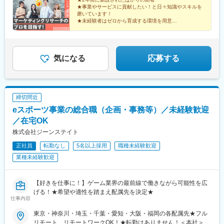
ず支払われ、超過分は別途全額支給します。【経験者】月給30万
★事業やサービスに貢献したい！と日々知識やスキルを
円～45万円＋各種手当＋業績賞与★年収例／400万円～600万円※
磨いています！
経験、スキルなどを考慮の上、当社規定により優遇します！※上記
★未経験者はゼロから育成する環境を用意
月給には20時間分の固定残業代（4万2800円～6万4200円）を含
★リサーチャー経験者には手ごたえのある仕事と働きや
すい環境あり！
みます。固定残業代は残業の有無に関わらず支払われ、超過分は
★ワークライフバランスもとりやすい！
別途全額支給します。
気になる
応募する
締切間近
eスポーツ事業の総合職（企画・事務等）／未経験歓迎
／在宅OK
株式会社ジーンステイト
正社員
転勤なし
5名以上採用
職種未経験歓迎
業種未経験歓迎
【好きを仕事に！】ゲーム業界の最前線で働きながら可能性を広
げる！★希望や適性を踏まえ配属先を決定★
仕事内容
東京・神奈川・埼玉・千葉・愛知・大阪・福岡の各配属先★フル
リモート、リモートワークOK！★転勤はありません！＜本社＞東