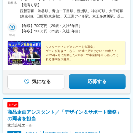
勤務地
京都新宿区西新宿1-26-2 新宿野村ビル39階＜愛知＞名古屋市中
【最寄り駅】
村区名駅1丁目1-1 JPタワー名古屋21階＜大阪＞大阪市淀川区宮原
西新宿駅、渋谷駅、青山一丁目駅、豊洲駅、神谷町駅、大手町駅
1丁目1-1 新大阪阪急ビル3階＜福岡＞福岡市博多区博多駅中央街
(東京都)、田町駅(東京都)、天王洲アイル駅、京王多摩川駅、茗荷
8-1 JRJP博多ビル3階★配属先について研修後は担当店舗への配
谷駅、新大塚駅、麹町駅、桜田門駅、三軒茶屋駅、川崎駅、東新
属となります。あなたの適性やお住まいを考慮して決定しますの
【年収】700万円（29歳・入社6年目）
宿駅、品川駅、木場駅(東京都)、みなとみらい駅、天王町駅、横浜
でご安心ください！★本社について社員増加に伴い、26年7月に
【年収】500万円（25歳・入社3年目）
駅、平塚駅、幕張駅、新宿駅(東京メトロ)、芝公園駅、赤坂駅(東
給与
移転しました！大都会の絶景が望める綺麗なオフィスです♪
京都)、和光市駅、光が丘駅、錦糸町駅、大崎駅、溜池山王駅、中
野駅(東京都)、恵比寿駅、高田馬場駅、聖蹟桜ケ丘駅、千葉ニュー
＼スターティングメンバーを大募集／
タウン中央駅、八丁堀駅(東京都)、池袋駅、飯田橋駅、保土ケ谷
ゲームが好き？ なら、絶対に見逃せないこの求人！
駅、二子玉川駅、府中駅(東京都)、豊田駅、東銀座駅、蒲田駅、さ
2025年7月に始動したeスポーツ事業部を引っ張ってく
いたま新都心駅、千駄ケ谷駅、五反田駅、小川町駅(東京都)、中目
れる仲間を大募集。
黒駅、武蔵新城駅、水天宮前駅、虎ノ門駅、三田駅(東京都)、御徒
経験や学歴は一切不問。
町駅、門前仲町駅、関内駅、竹橋駅、上野駅、相模原駅、住吉駅
自分なりの働き方がしたい──そんなあなたをお待ちし
(東京都)、名古屋駅、新大阪駅、博多駅、都庁前駅、神泉駅、外苑
ています！
前駅、新豊洲駅、虎ノ門ヒルズ駅、二重橋前駅、向原駅(東京都)、
気になる
応募する
半蔵門駅、霞ケ関駅(東京都)、京急川崎駅、若松河田駅、北品川
駅、東陽町駅、西横浜駅、新高島駅、京成幕張駅、新宿駅、新大
久保駅、赤羽橋駅、大崎広小路駅、国会議事堂前駅、代官山駅、
西早稲田駅、宝町駅(東京都)、牛込神楽坂駅、二子新地駅、銀座
NEW
駅、蓮沼駅、国立競技場駅、淡路町駅、人形町駅、上野御徒町
商品企画アシスタント／「デザイン＆サポート業務」
駅、越中島駅、伊勢佐木長者町駅、神保町駅、稲荷町駅(東京都)、
近鉄名古屋駅、東淀川駅、祇園駅(福岡県)、新宿西口駅、乃木坂
の両者を担当
駅、六本木一丁目駅、東京駅、大塚駅前駅、永田町駅、日比谷
株式会社エール
駅、高輪ゲートウェイ駅、星川駅、高島町駅、大門駅(東京都)、赤