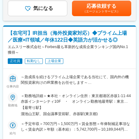
■業務内容：
り、選考を通じて上下する可能性があります。月給(月額)は固定手
経営企画室配属となり、日々の業務を通して会社全体の動きを知
応募依頼する
サステナビリティ開示・ESG推進担当としてご活躍いただきま
気になる
当を含めた表記です。
ることができます。
（エージェントサービス）
す。
英語が得意な方は、海外拠点とのメール対応などをお任せするこ
◇サステナビリティ開示対応
ともあります（必須ではありません）。
・SSBJ等の開示要請等を踏まえた対応方針の検討
■当社について：
・開示項目、重要課題、リスク・機会、指標・目標の整理
2005年創業、2020年3月にプライム市場に上場。国内外のグルー
【在宅可】IR担当（海外投資家対応）◆プライム上場
・有価証券報告書、統合報告書等の開示資料作成
プ会社4社の管理機能を担い、約500名のグループ社員を支えてい
／医療×IT領域／年休122日◆英語力が活かせる◎
・監査法人・外部専門家との協議、開示内容のレビュー対応
ます。
・サステナビリティ開示に関する全社方針・対応計画の策定およ
エムスリー株式会社～Forbes最も革新的な成長企業ランキング国内No.1
び進捗管理
獲得～
変更の範囲：会社の定める業務
◇社内データ・業務プロセスの整備
正社員
転勤なし
上場企業
・国内外のグループ会社を含むサステナビリティ関連データの情
報収集・管理体制の構築
・温室効果ガス排出量等の非財務情報に関する内部統制の整備
～急成長を続けるプライム上場企業である当社にて、国内外の機
◇社内外との連携
関投資家向けのIR業務をお任せします～
・経営会議等への報告資料作成
仕事内容
・投資家、評価機関、顧客等からのESG関連問い合わせへの対応
■職務内容：
＜勤務地詳細＞★本社・オンライン住所：東京都港区赤坂1-11-44
・国内外（主に海外）の機関投資家とのIRミーティングの実施
赤坂インターシティ10F ・ オンライン勤務地最寄駅：東京メ
■働き方の魅力：
（自身または役員等出席ミーティングのアレンジを含めたロジス
勤務地
トロ銀座線、南北線／溜池山王駅受動喫煙対策：屋内喫煙可能場
残業時間は月平均30H程度です。就業時間の管理は徹底されてお
【最寄り駅】
ティクス含む）
所あり変更の範囲：会社の定める事業所（リモートワーク含む）
り、全社的に月40時間を超えることはほぼありません。また、1
溜池山王駅、国会議事堂前駅、赤坂駅(東京都)
・日本語／英語による決算説明や有価証券報告書等の投資家向け
年間（予定）の教育期間経過後はリモート勤務も可能です。
資料や適時開示資料の作成
＜予定年収＞700万円～1,500万円＜賃金形態＞年俸制補足事項な
・東証／金融庁への提出を要する制度開示の実務／制度変更時の
し＜賃金内訳＞年額（基本給）：5,742,700円～10,189,044円＜
■当社の強み：
社内対応／開示実務
給与
月額＞583,333円～1,052,000円（12分割）（一律手当を含む）＜
◇「国内シェアトップクラス」&「110の国と地域でのグローバル