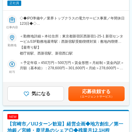
2環境・社会に配慮したサプライチェーン体制を整備
正社員
3一人ひとりの多様な価値観を尊重し、すべての人材が未来志向で
活躍できる職場基盤の構築
4持続的成長に向けた健全なガバナンス体制の強化
◇◆IPO準備中／業界トップクラスの電力サービス事業／年間休日
123日◆◇
仕事内容
■業務詳細：
・サステナビリティに係る社の基本方針策定、サステナビリティ
■業務概要
＜勤務地詳細＞本社住所：東京都新宿区西新宿1-25-1 新宿センタ
活動の推進（計画とりまとめ、活動状況フォロー）
当社の経営企画担当は、「開示業務」「予算/中計策定業務」「株
ービル53F勤務地最寄駅：西新宿駅受動喫煙対策：敷地内喫煙可
・CSRやESGに関する中長期的な運営方針及び実行計画の調整、
式管理」を主要業務としており、当募集は「開示業務」の担当者
勤務地
能場所あり変更の範囲：会社の定める事業所
【最寄り駅】
立案、実行
を募集しております。
都庁前駅、西新宿駅、新宿西口駅
・サステナビリティ委員会事務局としての運営、レポート、情報
どのような業種業態の会社でも通用する高いスキル・知識が身に
開示など
つくと同時に、会社の成長を間近に感じられることが大きな魅力
＜予定年収＞450万円～500万円＜賃金形態＞月給制＜賃金内訳＞
・アニュアルレポート等の企画立案及びESG評価機関等の調査対
です。
月額（基本給）：278,600円～301,600円＜月給＞278,600円～
応、社内外への情報開示、発信
給与
301,600円＜昇給有無＞有＜残業手当＞有＜給与補足＞賃金はあ
・社会貢献活動の企画・推進
【具体的な業務内容】
くまでも目安の金額であり、選考を通じて上下する可能性があり
・戦略やPJに係る契約締結、ドキュメント管理、交渉、計画推進
・資料作成/校正等（決算報告や事業説明等、Word/PowerPoint/開
ます。賃金はあくまでも目安の金額であり、選考を通じて上下す
上記を中心として幅広く対応していただくこととなります。
示資料作成システムを使用）
る可能性があります。月給(月額)は固定手当を含めた表記です。
応募依頼する
・株主対応/投資家対応 （決算説明会や問い合わせ対応等）
気になる
■組織構成について：
（エージェントサービス）
・事業計画に関する社内調整等 （エクイティストーリーや中期経
サステナビリティ推進室
営計画等）
・執行役員室長1名、マネージャー1名、メンバー1名
■当社が扱うサービス
NEW
変更の範囲：会社の定める業務
当社は電力コンサルティング、高圧設備保安管理、発電・小売な
【宮崎市／UIJターン歓迎】経営企画◆地方創生／第一
ど、電気エネルギーに関する幅広いサービスを展開しています。
地銀／宮崎・鹿児島のシェア◎◆残業月12.1H程