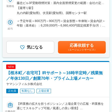
当社および当社のグループ会社おける経営企画業務をお任せしま
ピード感が大きく異なります。ベンチャーのスピード感と上場企
藤忠ビル3F受動喫煙対策：屋内全面禁煙変更の範囲：会社の定め
す。
勤務地
業としてのスケール感の双方を実感できる魅力的なタイミングで
る事業所
【最寄り駅】
自社のM&Aを加速させる為に、財務IR組織をより強化するための
す。
丸の内駅(愛知県)、伏見駅(愛知県)、国際センター駅
採用です。将来的にCFOを目指したいという方を募集します。
・東証プライム上場ベンチャー企業の経営企画やM&A、資本市場
や金融機関との折衝などのファイナンス業務等、幅広い業務への
＜予定年収＞800万円～900万円＜賃金形態＞年俸制＜賃金内訳＞
■業務詳細：
チャレンジも可能です。
年額（基本給）：6,209,000円～6,980,400円固定残業手当/月：
◇予実管理：当社及びグループ会社における年度計画の予実管理
給与
・同部署には公認会計士や税理士なども所属しており、ファイナ
128,500円～144,400円（固定残業時間40時間0分/月）超過した時
◇資金調達：グループキャッシュマネジメント（CMS）の実務、
ンスのみでなくアカウンティングでのキャリア拡張、専門性の習
間外労働の残業手当は追加支給＜月額＞572,000円～643,000円
銀行交渉及びエクイティファイナンスの計画／立案
得も可能な環境です。
（14分割）（一律手当を含む）＜昇給有無＞有＜残業手当＞有＜
◇投資：M&A戦略の立案・実行、経営戦略に基づく投資先のソー
給与補足＞※年俸制※給与は経験/実績に応じて決定■賞与：年度末
応募依頼する
シング等
気になる
に (基本給（月額）＋固定残業手当)×2ヶ月分を支給 ※業績連動型■
（エージェントサービス）
【変更の範囲：当社業務全般】
■この求人の魅力
昇給：年1回賃金はあくまでも目安の金額であり、選考を通じて上
＜キャリアパスとスピード＞
下する可能性があります。月給(月額)は固定手当を含めた表記で
■入社後の流れ：
年4回評価のタイミングがあるため、成果を出せば早期のステップ
す。
これまでの経験を活かし、得意領域から徐々に業務を広げていた
アップが可能です。既存社員において昇進／昇格／異動実績があ
NEW
だき、将来的にはCFOへのキャリアも目指すことも可能なポジシ
ります。
【桜木町／在宅可】IRサポート～16時半定時／残業無
ョンです。
グループ会社も多数あり、組織拡大中なので、縦、横、斜めな
／年休130日／創業70年・プライム上場メーカー
ど、柔軟なキャリア開発が可能です。
■当社について：
・マーケターとの職種の垣根も低く、数値分析等のマーケ視点も
ヤマシンフィルタ株式会社
日本経済の大部分を支える中堅・中小企業。一方でその中の多く
身につけていく事ができます。
正社員
転勤なし
上場企業
の企業が後継者の不在や経営ノウハウの不足といった企業の存続
・ノウハウや経験が豊富なメンバーが多い環境の為、営業として
に係る大きな課題を抱えております。東海地方を中心に中堅・中
再現性あるスキルが身に付く環境です。
小企業の成長をサポートし、事業承継とプロ経営者の派遣を柱と
【IR業務の拡大を担うポジション／上場企業での広報・IR業務を
した独自の支援サービスを展開し、100年存続する企業の創出を
通じてスキルアップ可能／風通しの良い環境】
目指し価値創造を行ってまいります。
変更の範囲：会社の定める業務
仕事内容