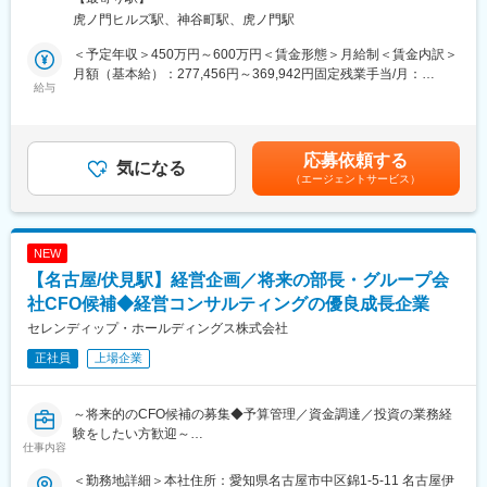
虎ノ門ヒルズ駅、神谷町駅、虎ノ門駅
【仕事内容】
IR担当であり会社の顔として、世界中の投資家に対し、企業価値
＜予定年収＞450万円～600万円＜賃金形態＞月給制＜賃金内訳＞
を向上させるコミュニケーション戦略を立案・実行していただき
月額（基本給）：277,456円～369,942円固定残業手当/月：
ます。
給与
97,544円～130,058円（固定残業時間45時間0分/月）超過した時
間外労働の残業手当は追加支給＜月給＞375,000円～500,000円
＜具体的な業務内容＞
（一律手当を含む）＜昇給有無＞有＜残業手当＞有＜給与補足＞※
・IR戦略の立案サポート・実行
上記はあくまで想定であり、ご経験・スキルを考慮して決定。※採
応募依頼する
・機関投資家、アナリスト、国内外の投資家等とのコミュニケー
気になる
用時のポジションにより、年収が変動する可能性がございます。
（エージェントサービス）
ション
試用期間終了後、別途役職手当・管理監督者手当を支給する場合
・決算説明会資料作成・説明会運営
あり。■給与改定：年4回賃金はあくまでも目安の金額であり、選
・IRサイトの運営
考を通じて上下する可能性があります。月給(月額)は固定手当を含
・その他必要な決算資料・開示資料の作成、開示対応
めた表記です。
NEW
等
【名古屋/伏見駅】経営企画／将来の部長・グループ会
上記以外にも、ご経験・ご志向によってはその他ファイナンスや
社CFO候補◆経営コンサルティングの優良成長企業
M&A業務への拡張も検討致します。
セレンディップ・ホールディングス株式会社
正社員
上場企業
【仕事の魅力】
・当社のIRにおける戦略・仕組みづくりから広報チームと連動し
たPR強化まで、幅広く大きな裁量をもってチャレンジできるポジ
～将来的のCFO候補の募集◆予算管理／資金調達／投資の業務経
ションです。
験をしたい方歓迎～
・IPO前のスタートアップと比較すると資金面・ノウハウ・経験可
仕事内容
能な領域といった点で圧倒的にチャンスが多くIPOをゴールとしな
■業務概要：
い非連続成長が可能であり、また大手企業と比較すると裁量・ス
＜勤務地詳細＞本社住所：愛知県名古屋市中区錦1-5-11 名古屋伊