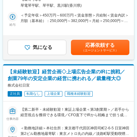
など、マネジメントにも携わっていただきます。
(3)事業の強み…「東証スタンダード上場」「底地」業界で当社は
琴電琴平駅、琴平駅、黒川駅(香川県)
◇当社は木造建屋用構造材のプレカット加工や建築金物・基礎素
トップクラスの実績を誇ります。景気に左右されにくい事業のた
材等の仕入販売を主力事業としています。
＜予定年収＞450万円～600万円＜賃金形態＞月給制＜賃金内訳＞
め、安定的に長期働くことが可能です。コロナ禍でも業績は堅調
月額（基本給）：250,000円～382,000円＜月給＞250,000円～
に推移しています。
■具体的には：
給与
382,000円＜昇給有無＞有＜残業手当＞有＜給与補足＞■賞与実
固定資産・リース資産・備品の管理、会議運営、株主総会対応な
績：2回（支給実績3.7ヶ月）賃金はあくまでも目安の金額であ
■同社の事業：
ど
り、選考を通じて上下する可能性があります。月給(月額)は固定手
・事業を簡単に説明すると、権利が複雑に絡み合った土地を仕入
当を含めた表記です。
れる→権利調整→権利関係をシンプルにして、物件の価値を高め
応募依頼する
■当ポジションの魅力：
気になる
て売却する事業です。
（エージェントサービス）
◎教育体制
・現在注力しているのが「地域創生事業」です。都心から離れて
入社後はOJT中心に業務習得をサポート。経験に応じて段階的に
いる物件をリノベーションをして収益を生む物件にする事業を強
マネジメント業務もお任せします。
化していきたいと考えております。プロジェクトを担当いただく
◎就業環境
際は、企画部分だけではなく、事業の動き出しの部分にも参加い
【未経験歓迎】経営企画◇上場広告企業のIRに挑戦／
土日祝休み・年間休日120日。マイカー通勤可能、転勤も当面な
ただきます。
創業79年の安定企業の経営に携われる／裁量権大◎
し。福利厚生も充実しています。
◎想定されるキャリアパス
株式会社日宣
変更の範囲：会社の定める業務
将来的には部門責任者や会社の中核を担うポジションを目指せま
正社員
転勤なし
上場企業
職種未経験歓迎
す。
◎当社の魅力
地域に根ざした木造建築資材の専門企業として安定した経営基盤
【第二新卒・未経験歓迎！東証上場企業＜第3創業期＞／若手から
と成長性を両立
経営視点を獲得できる環境／CFO直下でIRから戦略まで担う成長
仕事内容
機会／上場企業の安定基盤と変革フェーズで裁量発揮が可能】
変更の範囲：会社の定める業務
■企業概要：
＜勤務地詳細＞本社住所：東京都千代田区神田司町2-6-5 日宣神田
創業79年、東証スタンダード上場の総合広告会社です。ファンコ
第2ビル勤務地最寄駅：東京メトロ丸の内線／淡路町駅受動喫煙対
ミュニティを軸とした独自のマーケティング支援を展開し、全国