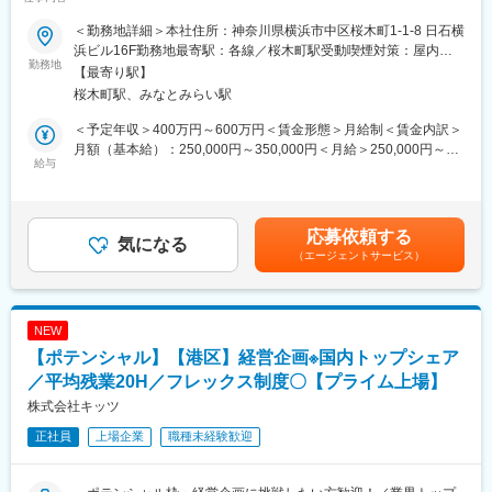
事業承継型M&Aを軸に「モノづくり企業グループ」を形成し、
■業務概要
M&Aや買収後のPMIに関するプロジェクトが常に動いておりま
＜勤務地詳細＞本社住所：神奈川県横浜市中区桜木町1-1-8 日石横
当社の管理本部コーポレートコミュニケーション部IR課にて、IR
す。M&Aによりコロナ渦でも継続的に成長を遂げており、今後も
浜ビル16F勤務地最寄駅：各線／桜木町駅受動喫煙対策：屋内全
サポート業務全般に従事いただきます。IR活動の強化を目的と
勤務地
1年に1社以上のペースで当グループにＭ＆Ａにより企業が加わっ
面禁煙変更の範囲：会社の定める事業所（リモートワーク含む）
【最寄り駅】
し、個人投資家・機関投資家向けの情報発信や決算説明会などの
ていく予定のため、更なる拡大フェーズにある成長企業です。
桜木町駅、みなとみらい駅
運営・準備、マーケティング戦略の立案・実行に幅広く携わって
いただきます。積極的にコミュニケーションを取りながら、企業
変更の範囲：本文参照
＜予定年収＞400万円～600万円＜賃金形態＞月給制＜賃金内訳＞
価値向上に貢献できるポジションです。
月額（基本給）：250,000円～350,000円＜月給＞250,000円～
給与
350,000円＜昇給有無＞有＜残業手当＞有＜給与補足＞年収は経
■業務詳細
験・能力により応相談です。賃金はあくまでも目安の金額であ
主な業務は、IR資料の作成・整理、経営陣や各部門との連携によ
り、選考を通じて上下する可能性があります。月給(月額)は固定手
る情報収集、決算説明会や投資家向けイベントの準備・運営を担
当を含めた表記です。
応募依頼する
当します。また、ターゲットとなる投資家層の選定、効果的な情
気になる
（エージェントサービス）
報発信手法（メディア媒体、SNS、デジタルマーケティング等）
の企画・実行にも取り組みます。社内外の関係者と連携しなが
ら、投資家との良好なコミュニケーションを図ることが求められ
ます。
NEW
【ポテンシャル】【港区】経営企画※国内トップシェア
■扱うサービス
当社のIRサイト、SNS、プレスリリース、各種説明会資料などの
／平均残業20H／フレックス制度〇【プライム上場】
情報発信ツールを活用します。
株式会社キッツ
正社員
上場企業
職種未経験歓迎
■組織構成
管理本部コーポレートコミュニケーション部IR課への配属とな
り、複数名のメンバーと協力しながら業務を進めます。