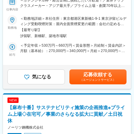
～ポテンシャル枠・経営企画に挑戦したい方歓迎！／業界トップ
クラスメーカー・アジア最大手／プライム上場・創業70年以上安
■業務の魅力
仕事内容
定経営基盤／平均残業20時間・年間休日124日・土日祝休み～
上場企業における広報・IRの実務経験を積むことができ、デジタ
ルマーケティング活用や最新の情報発信手法にもチャレンジでき
＜勤務地詳細＞本社住所：東京都港区東新橋1-9-1 東京汐留ビルデ
■業務内容
ます。
ィング受動喫煙対策：屋内全面禁煙変更の範囲：会社の定める事
経営情報の可視化・分析・活用・発信を軸に、以下の業務を担当
勤務地
業所
【最寄り駅】
いただきます。
■教育体制
汐留駅、新橋駅、築地市場駅
・経営情報の可視化と分析・活用・公表
OJTを中心に、必要に応じて外部研修やマニュアルも用意。業務
・IR資料（社内・社外向け）の作成
未経験分野もフォローします。
＜予定年収＞530万円～660万円＜賃金形態＞月給制＜賃金内訳＞
・経営計画策定に向けた全社戦略の取りまとめ
月額（基本給）：270,000円～340,000円＜月給＞270,000円～
・事業部門や国内外のグループ会社を支援・調整する業務
給与
■就業環境
340,000円＜昇給有無＞有＜残業手当＞有＜給与補足＞※経験・能
・その他経営特命事項のサポート業務（M＆Aなど）
オフィスは横浜市中区桜木町の立地良好・綺麗な環境です。出勤
力等を考慮し当社規定により決定します。■賞与：年2回（3月、9
と在宅勤務のハイブリッド勤務が可能。原則残業なし、土日祝完
月）（2025年実績5.5221ヶ月）■昇給：年1回（1月）賃金はあく
■募集背景
全週休2日、年間休日130日と働きやすさも魅力です。
までも目安の金額であり、選考を通じて上下する可能性がありま
応募依頼する
中期経営計画運営や予算管理、業績分析、経営判断支援機能の強
気になる
す。月給(月額)は固定手当を含めた表記です。
（エージェントサービス）
化に伴う体制強化として募集を行っております。業績分析を中心
■想定されるキャリアパス
に、経営判断を支える情報整理や資料作成、関係部門との調整業
IR・広報分野での専門性を高め、将来的にはリーダーやマネジメ
務に携わっていただきます。将来的には中期経営計画の推進や事
ントへのキャリアアップも可能です。
業ポートフォリオの検討など、より上流の経営課題にも関わって
NEW
いただくことを期待しています。
■企業の特徴/魅力
【麻布十番】サステナビリティ施策の企画推進※プライ
創業70年、東証プライム市場上場メーカーとして安定した経営基
■キッツグループについて：
ム上場◇在宅可／事業のさらなる拡大に貢献／土日祝
盤を持ち、今後のIR業務拡大を見据えた成長環境があります。福
国内並びにアジア大手、世界トップクラスの総合バルブメーカー
利厚生も充実し、長期的に活躍できる職場です。
休
です。材質や形状・口径の異なる約90,000種類のバルブを自社開
ノーリツ鋼機株式会社
発、素材・材料の研究～製品開発、製造～出荷まで全ての工程を
変更の範囲：会社の定める業務