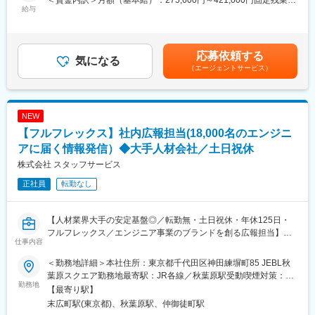
具体的には・・・
給与
・企業側のIR部署に転職
当/月：84,400円～129,000円（固定残業時間40時間0分/月）超過
・ 決算説明資料、有価証券報告書、決算短信の作成
・クリエイター（例：ライター、デザイナー、カメラマン）
した時間外労働の残業手当は追加支給＜月給＞360,000円～
・ 投資家向けIR資料の作成、IRサイトの情報更新
一流の環境に身を置くことによって、様々な挑戦の機会と知識を
550,000円（一律手当を含む）＜昇給有無＞有＜残業手当＞有＜
・ 投資家からの問い合わせ対応、IRミーティング等の設定・運営
得ることが可能です。その中で、ご自身のキャリアプラン・ライ
給与補足＞※前職の年収・経験を踏まえ決定致します。■昇給・昇
応募依頼する
・ 経営陣へのIR活動に関する報告・提案
気になる
フプランとあわせながら、選択していくことが可能です。
格：年２回■賞与：年２回（6月・12月）賃金はあくまでも目安の
（エージェントサービス）
金額であり、選考を通じて上下する可能性があります。月給(月額)
■組織構成：
閑散期は残業も少なく、定時退社している社員もおり、プライベ
は固定手当を含めた表記です。
経営企画部メンバーは4名程度。
ートとの両立も可能です（繁忙期の平均残業時間は20～30時
年齢層は30代～60代と幅広い。
間）。
NEW
IR担当専任メンバーは課長職の1名となり、兼務で他のメンバーも
【フルフレックス】社内広報担当(18,000名のエンジニ
関与しております。
変更の範囲：会社の定める業務
アに届く情報発信）◆大手人材会社／土日祝休
■募集背景
株式会社 スタッフサービス
当社は、売上高1.3兆円、時価総額1兆円を超え、さらなる企業価
正社員
転勤なし
値向上に向けて、IR体制の強化を図っています。近年、長期的な
企業価値向上に向けた戦略についての説明責任が重要視されてい
ます。 そこで、投資家との信頼関係構築を重視し、より戦略的な
【人材業界大手の安定基盤◎／転勤無・土日祝休・年休125日・
IR活動を目指し、情報開示の強化を図っています。経営状況や今
フルフレックス／エンジニア事業のブランドを創る広報担当】
後の成長戦略について、投資家への説明責任を果たし、企業価値
仕事内容
向上に向け、IR活動を通じて市場との対話を促進していくため、
当社は人材派遣を主軸とし、企業ニーズに合わせ幅広いサービス
新たなメンバーを募集いたします。
＜勤務地詳細＞本社住所：東京都千代田区神田練塀町85 JEBL秋
を提供する人材総合サービスグループです。
葉原スクエア勤務地最寄駅：JR各線／秋葉原駅受動喫煙対策：屋
勤務地
■当社の特徴・魅力：
内全面禁煙変更の範囲：会社の定める事業所
【最寄り駅】
■業務内容
【売上１兆円を突破！13期連続過去最高の売上高・利益を更新】
末広町駅(東京都)、秋葉原駅、仲御徒町駅
現在、日本ではIT人材不足が深刻化しており、エンジニアの育
都心で圧倒的なシェアを誇る戸建事業・マンション開発事業・不