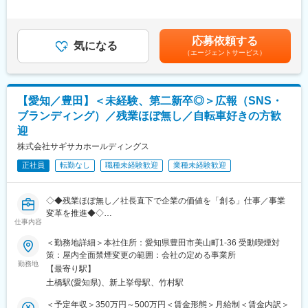
＜将来的には＞
年収に関しては、これまでの経験やスキル等を加算した額で決定
理解してもらう
経理業務：会社の財務管理や会計処理、決算書作成
します。■昇給：年1回※4,800円～6,400円■賞与：年2回※直近実績
人事業務：採用活動や社員の労務管理、福利厚生、就業規則の変
年4.15ヶ月分賃金はあくまでも目安の金額であり、選考を通じて
変更の範囲：会社の定める業務
応募依頼する
更
気になる
上下する可能性があります。月給(月額)は固定手当を含めた表記で
（エージェントサービス）
広報活動：会社のイメージ向上の為の施策や情報発信
す。
総務業務：会社の資産管理や文書管理、その他業務 など
他、工場現場での立会や会議の設営、簡単な力仕事もございま
す。
【愛知／豊田】＜未経験、第二新卒◎＞広報（SNS・
ブランディング）／残業ほぼ無し／自転車好きの方歓
■組織構成：
迎
総務は現在1名（男性）の方で対応しております。
※2名の方に補助業務をお願いしております。
株式会社サギサカホールディングス
正社員
転勤なし
職種未経験歓迎
業種未経験歓迎
■当社の強み：
長年の取引実績がある顧客先が多く、無理なく業務に取り組めま
す。専門商社＆メーカーとしての2つの機能を備えているため、顧
◇◆残業ほぼ無し／社長直下で企業の価値を「創る」仕事／事業
客ニーズに柔軟に対応しやすいのも大きな特徴です。また、鋳物
変革を推進◆◇
製造設備の据付やメンテナンスも自社でやっているためノウハウ
仕事内容
があり、顧客の課題解決はもちろん、トータルにサポートができ
■採用背景
ます。
＜勤務地詳細＞本社住所：愛知県豊田市美山町1-36 受動喫煙対
広報室は発足3年目を迎え、これまでの商品中心の発信から、企業
策：屋内全面禁煙変更の範囲：会社の定める事業所
価値全体の発信へとシフトしています。しかしながら、社内外と
勤務地
＼point／借り上げ社宅制度：
【最寄り駅】
もにブランドの浸透はまだ道半ばです。会社の変革期である今、
ご自宅から勤務地まで直線距離で30キロ以上であれば借り上げ社
土橋駅(愛知県)、新上挙母駅、竹村駅
広報機能を強化し、組織内外への価値伝達を推進していくため、
宅利用が可能です。30歳未満で独身の方は家賃と共益費の8割を
新たに人材を募集します。
会社負担、既婚者もしくは30歳以上の方はの7割を会社負担で利
＜予定年収＞350万円～500万円＜賃金形態＞月給制＜賃金内訳＞