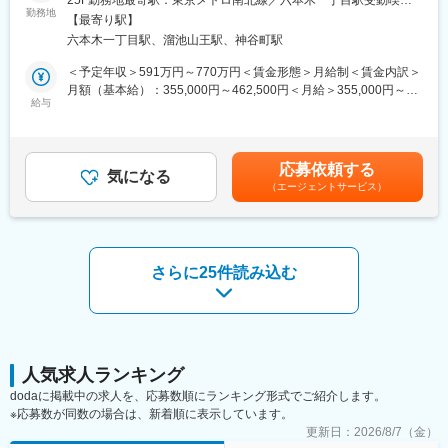
も見据え、新たにIR担当を増員します。
勤務地
対策：敷地内喫煙可能場所あり
■サポート体制
【最寄り駅】
入社後はIR業務の補助からスタートし、CFOのOJTで基礎知識を
六本木一丁目駅、溜池山王駅、神谷町駅
■業務内容：
習得します。その後、開示業務全体を理解しながら徐々に担当領
IR担当として、機関投資家、個人投資家の投資判断に必要な情報
＜予定年収＞591万円～770万円＜賃金形態＞月給制＜賃金内訳＞
域を拡大し、最終的には経営企画業務を主体的に担います。
開示を行い、市場から適切な評価を獲得することで、企業価値の
月額（基本給）：355,000円～462,500円＜月給＞355,000円～
向上を目指していただきます。
給与
462,500円＜昇給有無＞有＜残業手当＞有＜給与補足＞昇給：年1
■業務の特徴：
回賞与：年2回（会社業績・個人評価に応じて決定）※想定年収に
IR、財務戦略、計画策定まで一貫して関与できる点が特徴です。
■主な業務内容：
は以下を含む・残業代：月30時間分（別途支給分を想定した金
大企業では分業される領域を横断的に経験でき、経営層と近い距
・当社のエクイティストーリーに沿ったIR戦略の立案、実行
額）・賞与（年2回）：業績および個人評価に応じて支給※実際の
離で意思決定に影響を与える高度なビジネス経験を得られます。
応募依頼する
・決算説明資料、統合報告書、その他適時開示資料、PR資料など
気になる
年収は、業績や就業実績に応じて変動する可能性があります。賃
（エージェントサービス）
の作成
金はあくまでも目安の金額であり、選考を通じて上下する可能性
■求人魅力
・決算説明会、その他投資家説明会などの企画、運営
があります。月給(月額)は固定手当を含めた表記です。
・CFO直下でIRから開始し、経営戦略まで一気通貫で経験可能。
・アナリスト、機関投資家取材対応（海外出張を含む）
若手でも意思決定に関与でき市場価値が高まる環境です。
・アナリスト、機関投資家の関心事などの経営陣へのレポーティ
・上場企業としての安定基盤に加え、組織拡大フェーズのため、
ング
さらに25件読み込む
自身の提案が制度や方針に反映される裁量の大きさがあります。
・自社IR Webサイトのメンテナンス など
・未経験から経営企画に挑戦できる教育体制が整備されており、
会計・IRの専門性を実務を通じて着実に身につけられます。
■ポジションの魅力：
（1）経営および企業価値への貢献度が高いポジションであること
変更の範囲：会社の定める業務
企業のビジョンや方針を資本市場・ステークホルダーに発信する
とともに、市場動向や投資家の声を経営に直接フィードバック
人気求人ランキング
し、企業価値向上に貢献できるポジションです。
dodaに掲載中の求人を、応募数順にランキング形式でご紹介します。
※応募数が同数の場合は、新着順に表示しています。
（2）個人に与えられている裁量が大きいポジションであること
更新日：
2026/8/7（金）
IR戦略の立案や決算説明資料・統合報告書の作成などを、各プロ