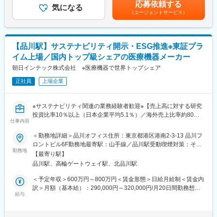
業時間は社内規定により30時間が上限となっております。賃金は
【各課の構成】
応募依頼する
務からスタートするため専門知識や経験がなくても安心してチャ
気になる
あくまでも目安の金額であり、選考を通じて上下する可能性があ
マネージャー：1名
（エージェントサービス）
レンジできます。
ります。月給(月額)は固定手当を含めた表記です。
リーダー：2名
＜IRとは＞
メンバー：十数名
会社の状況や取り組みを投資家の方に分かりやすく伝える仕事で
平均年齢：28歳
す。
【品川駅】サステナビリティ開示・ESG推進※東証プラ
■業務詳細：
■当社について：
イム上場／国内トップ級シェアの医療機器メーカー
先輩社員のサポートを受けながら、以下の業務を担当します。
当社は業界のパイオニア企業として、これまでに700社以上、
※まずは簡単な業務からお任せします。
朝日インテック株式会社 ※医療機器で世界トップシェア
2,000件を超える支援実績があり、幅広い企業の持続可能な未来づ
・決算説明会、IRイベント、株主総会の準備・運営サポート
くりに貢献しています。現在第二次創業期として成長を続けてお
正社員
上場企業
・社内外関係者とのスケジュール調整
り、売上高は4年前と比較し1100％以上と大きく成長し、直近1年
・開示資料・説明資料のチェック、修正
間では30名以上を新規採用しました。
・投資家からの問い合わせ一次対応
※サステナビリティ関連の業務経験者歓迎※【売上高に対する研究
・その他、経営企画室内のサポート業務（簡単なリサーチ、英語
変更の範囲：会社の定める業務
投資比率10％以上（日本企業平均5.1％）／海外売上比率約80％
メール対応など）
仕事内容
／年平均成長率13.8％（業界平均の約3倍）】
■組織構成
＜勤務地詳細＞品川オフィス住所：東京都港区港南2-3-13 品川フ
経営企画室：3名体制（男性2名・女性1名）
■採用背景：
ロントビル6F勤務地最寄駅：山手線／品川駅受動喫煙対策：その
少人数のチームのため、質問や相談がしやすい環境です。
当社では、国内外のサステナビリティ開示基準や関連制度への対
勤務地
他（オフィス内禁煙【施設／ビル内に喫煙ルームあり】）変更の
室長が担っている業務を、段階的に引き継ぐ想定です。
【最寄り駅】
応を強化しています。今後、温室効果ガス排出量、人的資本、ガ
範囲：会社の定める事業所（リモートワーク含む）
■このポジションの魅力：
品川駅、高輪ゲートウェイ駅、北品川駅
バナンス、リスク・機会などに関する情報開示の重要性が一層高
◇ 会社を支えている実感が持てる
まる中、社内各部門を横断して開示対応を推進できる人材を募集
＜予定年収＞600万円～800万円＜賃金形態＞日給月給制＜賃金内
決算説明会や株主総会など、会社にとって大切な場面を準備・調
します。
訳＞月額（基本給）：290,000円～320,000円/月20日間勤務想定
整の立場で関わります。
開示実務だけでなく、情報収集・データ管理の仕組みづくり、社
給与
＜想定月額＞290,000円～320,000円＜昇給有無＞有＜残業手当＞
自分の段取りやサポートが、業務を円滑に進めることにつながる
内体制の整備、経営層への報告まで幅広く担当いただきます。
有＜給与補足＞■昇給：原則年1回■賞与：原則年2回（前年度実績
実感を持てる仕事です。
5.4か月相当）※決算賞与含む賃金はあくまでも目安の金額であ
◇ 会社の動きを、日々の業務を通して知ることができる