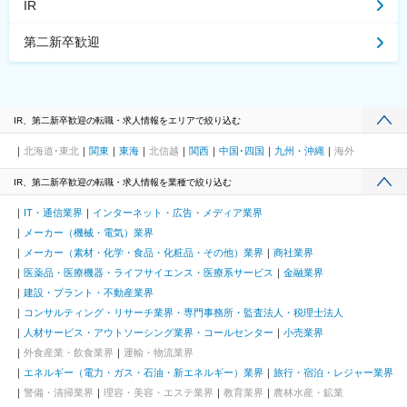
IR
第二新卒歓迎
IR、第二新卒歓迎の転職・求人情報をエリアで絞り込む
北海道･東北
関東
東海
北信越
関西
中国･四国
九州・沖縄
海外
IR、第二新卒歓迎の転職・求人情報を業種で絞り込む
IT・通信業界
インターネット・広告・メディア業界
メーカー（機械・電気）業界
メーカー（素材・化学・食品・化粧品・その他）業界
商社業界
医薬品・医療機器・ライフサイエンス・医療系サービス
金融業界
建設・プラント・不動産業界
コンサルティング・リサーチ業界・専門事務所・監査法人・税理士法人
人材サービス・アウトソーシング業界・コールセンター
小売業界
外食産業・飲食業界
運輸・物流業界
エネルギー（電力・ガス・石油・新エネルギー）業界
旅行・宿泊・レジャー業界
警備・清掃業界
理容・美容・エステ業界
教育業界
農林水産・鉱業