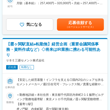
用できます。物件もご自身で選べます（高松市・東かがわ市内限
月額（基本給）：257,400円～320,000円＜月給＞257,400円～
■職務内容
給与
定）
320,000円＜昇給有無＞有＜残業手当＞有＜給与補足＞※給与は経
当社およびグループ会社のブランディング・広報活動を担い、企
験・能力・年齢を考慮し決定■昇給：年1回 ■賞与：年2回（過去実
業価値向上と新規顧客獲得を目的とした情報発信業務をご担当頂
■当社の特徴：
績…月給の4ヶ月分）※年収は月給＋賞与＋残業代賃金はあくまで
きます。
あらゆる領域（車関連、船舶関連、電気メーカーなど）のお客様
も目安の金額であり、選考を通じて上下する可能性があります。
応募依頼する
広報業務を裁量大きく、幅広く経験したい方にピッタリの職場で
気になる
に関わることができますので、『国内企業のものづくり全体をサ
月給(月額)は固定手当を含めた表記です。
（エージェントサービス）
す。
ポートする』という大きなやりがいや使命を持った働き方ができ
ます。
～具体例（ご経験に応じて業務をお任せします。）～
★社外広報
変更の範囲：会社の定める業務
【霞ヶ関駅直結※転勤無】経営企画（重要会議関係事
・SNS運用（Instagram／TikTokを中心に企画立案・投稿・分析）
務・資料作成など）◇将来はIR業務に携わる可能性あ
・自社Webサイトの運用・改善（コンテンツ企画、更新、SEO施
り
策）
・取材対応および記事作成（社内外）
ＵＢＥ三菱セメント株式会社
・メディア対応（プレスリリース作成、PR会社との連携）
正社員
転勤なし
★社内広報
・社内ブランディング施策の企画推進（理念浸透、社内広報）
【安定した経営基盤！インフラを支える◎国内2位のシェアを誇る
セメントメーカー／週2日在宅可・フレックス制／貴重な経験や幅
■魅力
仕事内容
広いスキルが身につく】
・社長直下で裁量が大きく、事業戦略と連動した広報経験を積め
ます。企画から実行まで一貫して携われます。
＜勤務地詳細＞本社住所：東京都千代田区内幸町2-1-1 飯野ビルデ
■職務内容：
・全社的に残業はほぼなく、広報室としても、月の残業は5時間程
ィング勤務地最寄駅：東京メトロ千代田線／霞ヶ関駅受動喫煙対
経営企画部にて、下記業務をお任せします。
勤務地
度です。ワークライフバランス重視で働けます。
策：屋内全面禁煙
【最寄り駅】
虎ノ門駅、内幸町駅、霞ケ関駅(東京都)