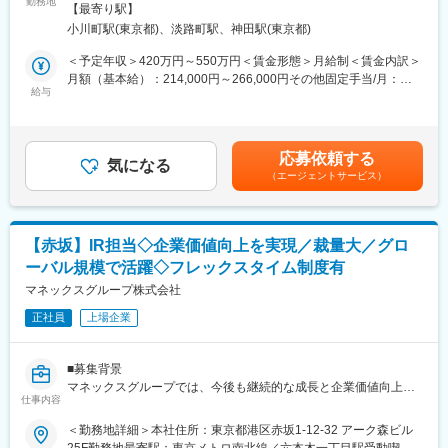
勤務地
策：屋内喫煙可能場所あり変更の範囲：無
【最寄り駅】
ネットワークと多様な顧客基盤を強みに事業開発も推進していま
小川町駅(東京都)、淡路町駅、神田駅(東京都)
す。
＜予定年収＞420万円～550万円＜賃金形態＞月給制＜賃金内訳＞
■採用背景：
月額（基本給）：214,000円～266,000円その他固定手当/月：
2030年に向けた事業拡大と経営体制強化を背景に、次世代の経営
給与
15,000円固定残業手当/月：52,100円～87,900円（固定残業時間
企画人材を増員します。変革期において、IR基盤整備と中長期戦
30時間0分/月）超過した時間外労働の残業手当は追加支給＜月給
略推進を担う組織強化が急務となっています。
＞281,100円～368,900円（一律手当を含む）＜昇給有無＞有＜残
業手当＞有＜給与補足＞■その他固定手当：地域手当 15,000円■賞
応募依頼する
■業務内容：
気になる
与：年2回（基本給×2か月×2回）※業績評価によって変動■昇給：
（エージェントサービス）
株主・投資家へ企業価値を伝えるIR業務を中心に、経営判断に必
年1回※上記の他、該当者には家賃手当、家族手当も支給賃金はあ
要な情報提供や計画策定を担い、企業成長と意思決定の質向上に
くまでも目安の金額であり、選考を通じて上下する可能性があり
貢献します。経営層に近い立場で全社課題の解決を推進します。
ます。月給(月額)は固定手当を含めた表記です。
【赤坂】IR担当◇企業価値向上を実現／裁量大／グロ
・決算短信、説明会資料作成
ーバル規模で活躍◇フレックスタイム制度有
・投資家対応（問い合わせ・面談調整）
・決算スケジュール管理
マネックスグループ株式会社
・中期経営計画、年度計画策定補助
正社員
上場企業
・取締役会運営（事務局）
・グループ会社3社の予実管理・分析
■募集背景
■組織構成：
マネックスグループでは、今後も継続的な成長と企業価値向上を
経営管理部はCFOを中心に、経営企画1名・経理3名で構成されて
仕事内容
実現していくため、IR体制の強化を進めています。現在、専任メ
います。20代～30代主体の少数精鋭組織で、部門横断の連携を取
ンバーを中心にIR業務を行っていますが、機関投資家・個人投資
＜勤務地詳細＞本社住所：東京都港区赤坂1-12-32 アーク森ビル
りながら経営に直結する業務を担う体制です。
家向けの情報開示や対話の高度化、将来的な社内ローテーション
25F勤務地最寄駅：東京メトロ南北線／六本木一丁目駅受動喫煙