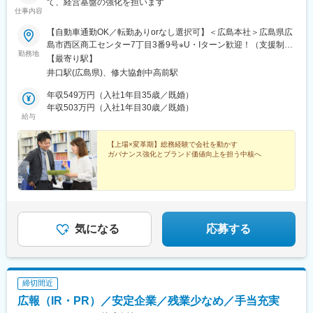
て、経営基盤の強化を担います
仕事内容
【自動車通勤OK／転勤ありorなし選択可】＜広島本社＞広島県広
島市西区商工センター7丁目3番9号※U・Iターン歓迎！（支援制度
勤務地
あり）※受動喫煙対策：屋内禁煙（屋外喫煙所あり）
【最寄り駅】
井口駅(広島県)、修大協創中高前駅
年収549万円（入社1年目35歳／既婚）
年収503万円（入社1年目30歳／既婚）
給与
【上場×変革期】総務経験で会社を動かす
ガバナンス強化とブランド価値向上を担う中核へ
気になる
応募する
締切間近
広報（IR・PR）／安定企業／残業少なめ／手当充実