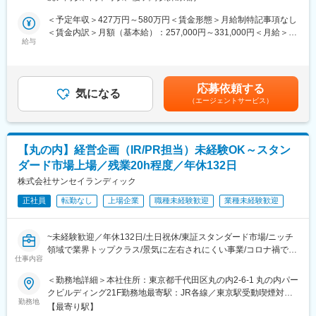
＜具体的な業務内容＞
■組織構成
◎入社後お任せする業務
社長直下の広報室へ配属となります。現在は責任者1名とパート社
＜予定年収＞427万円～580万円＜賃金形態＞月給制特記事項なし
・重要会議関係事務
員1名の少数組織で、未経験でも責任者から丁寧に業務を教えま
＜賃金内訳＞月額（基本給）：257,000円～331,000円＜月給＞
・諸会議設定
給与
す。
257,000円～331,000円＜昇給有無＞有＜残業手当＞有＜給与補足
・伝票処理
フランクで話しやすい職場のため、ご安心下さい。
＞※賃金はあくまでも目安の金額であり、選考を通じて上下する可
・資料作成等
能性があります。■昇給：年1回■賞与：年2回賃金はあくまでも目
■当社の特徴
安の金額であり、選考を通じて上下する可能性があります。月給
応募依頼する
◎将来的にお任せする予定の業務
気になる
・当社は社員数30名弱の少数精鋭組織ですが、株式会社サギサ
(月額)は固定手当を含めた表記です。
（エージェントサービス）
└現在、株式上場に向けて様々な準備を行っております。株式上
カ、株式会社フタバを含むグループ全体では約260名規模となり
場がかなった場合はIR担当部署への異動となります。
ます。当社とサギサカは同一オフィスにて連携しながら業務を行
・投資家対応業務
っています。
・サギサカは自転車部品の取り扱い点数およびメーカー数の多さ
【丸の内】経営企画（IR/PR担当）未経験OK～スタン
■魅力ポイント：
を強みとし、全国に出荷拠点を持つことで迅速な供給体制を構
ダード市場上場／残業20h程度／年休132日
社内外の様々な人と交流する機会が多く、人間関係を築く楽しさ
築、顧客から高い信頼を得ています。
や充実感が味わえることや、幅広い業務に関わることで様々なス
株式会社サンセイランディック
・また福利厚生面では、一般的な制度に加え、自転車・パーツの
キルを磨くことができ、自分自身の成長を実感することができま
社員割引や自転車イベント参加時の補助制度など、自転車好きの
正社員
転勤なし
上場企業
職種未経験歓迎
業種未経験歓迎
す。
方にとって魅力的な環境を整えています。
■働き方：
変更の範囲：会社の定める業務
~未経験歓迎／年休132日/土日祝休/東証スタンダード市場/ニッチ
・在宅勤務：週2回まで可能
領域で業界トップクラス/景気に左右されにくい事業/コロナ禍でも
・フレックス制を導入
仕事内容
堅調/福利厚生充実~
・基幹職採用のため、転勤なし
＜勤務地詳細＞本社住所：東京都千代田区丸の内2-6-1 丸の内パー
当社は権利関係が複雑な不動産の「不動産権利調整ビジネス」を
クビルディング21F勤務地最寄駅：JR各線／東京駅受動喫煙対
■配属部署：
主軸に全国の不動産問題に向き合っている会社です。
勤務地
策：屋内全面禁煙変更の範囲：会社の定める事業所
経営企画部
【最寄り駅】