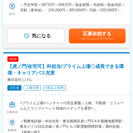
成・活躍支援が社会課題となっています。当社は「すべてのエン
動産流通事業を柱とした総合ディベロッパーです。創業から16年
＜予定年収＞387万円～458万円＜賃金形態＞月給制＜賃金内訳＞
ジニアにチャンスを。」を掲げ、未経験からエンジニアを目指す
目にあたる2013年に東証一部直接上場、2019年に売上5000億
月額（基本給）：255,000円～305,000円＜月給＞255,000円～
方を含め、多くのエンジニアのキャリア形成を支援しています。
給与
円、2023年に１億円を突破したプライム上場・不動産業界のトッ
305,000円＜昇給有無＞有＜残業手当＞有＜給与補足＞※給与詳細
今回は、広報活動やブランディングを強化するために、事業の想
プブランドです。2013年上場来11期連続して過去最高の売上高、
は、経験・スキルを考慮の上、お任せする職務により決定しま
いや取り組みを社内外に広く発信し、エンジニア事業のブランド
利益更新しています。
す。■賞与：年2回（6月、12月）賃金はあくまでも目安の金額で
価値向上を担うを募集します。
東証プライム上場企業の中でトップクラスであり、現在日本をリ
あり、選考を通じて上下する可能性があります。月給(月額)は固定
応募依頼する
気になる
ードする成長企業です。今後は日本一の企業を目指しています。
手当を含めた表記です。
（エージェントサービス）
■業務詳細
・社内広報誌の作成（月に1回/18000名の常用型派遣で勤務する
変更の範囲：会社の定める業務
エンジニアに向けて発信）
・社内イントラネットの記事作成（月3回程度）
NEW
・その他従業員に対して事業方針や施策の広報活動の実施
【虎ノ門/在宅可】IR担当/プライム上場◇成長できる環
■働き方
境・キャリアパス充実
・フルフレックス（コアタイムなし）
株式会社じげん
・土日祝休み／年間休日125日
正社員
上場企業
5名以上採用
■当社について
当社は人材派遣を主軸とした総合人材サービス企業です。従業員
<プライム上場×ベンチャーの安定基盤／人材、不動産・リフォー
5,000名以上、全国150拠点以上を展開。「すべてのエンジニアに
ムなどライフイベント領域のメディアを運営>
チャンスを。」を掲げ、年間約5万人のキャリア支援を行っていま
仕事内容
す。
【募集概要】
＜勤務地詳細＞本社住所：東京都港区虎ノ門3-4-8 勤務地最寄駅：
東証プライム上場インターネット企業として事業、組織ともに急
変更の範囲：会社の定める業務
東京メトロ日比谷線／虎ノ門ヒルズ駅受動喫煙対策：屋内全面禁
成長している当社にて、IR担当としてご活躍いただきます。
勤務地
煙変更の範囲：会社の定める事業所（リモートワーク含む）
【最寄り駅】