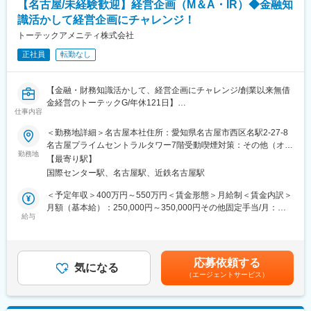
【名古屋/未経験歓迎】経営企画（M＆A・IR）◆金融知
すい環境が整っています。
識活かして経営企画にチャレンジ！
■研修体制：
トーテックアメニティ株式会社
階層別・キャリアデザイン・業務別研修や自己啓発支援制度とし
正社員
転勤なし
て、能力開発ポイント制度など研修制度が充実しており、スキル
習熟度に応じた研修や専門性の高い業務への人材配置が行われま
す◎通信講座や資格取得支援もあり、資格取得者には報奨金が支
【金融・財務知識活かして、経営企画にチャレンジ/創業以来無借
給されるため、自己成長を目指しやすい環境です。
金経営のトーテックG/年休121日】
仕事内容
■事業安定性：
■職務内容：
地域に密着した銀行として、地元企業からの信頼を得ており、安
＜勤務地詳細＞名古屋本社住所：愛知県名古屋市西区名駅2-27-8
創業以来無借金経営を続けるトーテックグループにて、経営企画
定した基盤を持っています（宮崎県での貸出・預金シェアトップ
名古屋プライムセントラルタワー7階受動喫煙対策：その他（オフ
業務を中心に、M&A・IRなど企業成長に直結する業務をお任せし
勤務地
クラス）。地域特性を生かした先進的な取り組み（他行に先駆け
ィス内禁煙（別フロアに喫煙室設置有り））変更の範囲：会社の
【最寄り駅】
ます。
て生成AIの活用・サステナビリティ領域における新規ビジネスな
定める事業所
国際センター駅、名古屋駅、近鉄名古屋駅
経営層と近い距離で業務を進めるため、「数字を通じて会社を動
ど）も行っており、将来的な成長が期待されます。
かす」実感を得られるポジションです。
＜予定年収＞400万円～550万円＜賃金形態＞月給制＜賃金内訳＞
変更の範囲：会社の定める業務
月額（基本給）：250,000円～350,000円その他固定手当/月：
■具体的な業務内容：
給与
10,000円＜月給＞260,000円～360,000円＜昇給有無＞有＜残業手
◇経営企画業務：
当＞有＜給与補足＞※その他固定手当：ライフプラン支援金■昇
・中期経営計画の策定・進捗管理
給：年1回（4月）■賞与：年2回（基本給×4ヵ月～5ヵ月）■職位手
・予算策定・予実管理
当：主任：10,000～65,000円、課長：90,000～110,000円、部
応募依頼する
・経営会議資料の作成・報告
気になる
長：100,000～340,000円、エキスパート：55,000～100,000円等
（エージェントサービス）
・各部門との連携による経営課題の解決
賃金はあくまでも目安の金額であり、選考を通じて上下する可能
性があります。月給(月額)は固定手当を含めた表記です。
◇M&A関連業務：