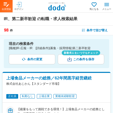
会員登録
ログイン
気になる
メニュー
IR、第二新卒歓迎
の転職・求人検索結果
98
条件で並び替え
件
現在の検索条件
[職種]IR-広報・IR [詳細条件](募集・採用情報)第二新卒歓迎
新着求人をいつでもチェック
条件の変更
この条件を保存
上場食品メーカーの総務／62年間黒字経営継続
株式会社あじかん【スタンダード市場】
正社員
転勤なし
上場企業
業種未経験歓迎
【裁量をもって挑戦できる環境！】上場食品メーカーの総務とし