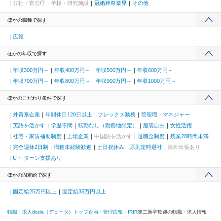
公社・官公庁・学校・研究施設
冠婚葬祭業界
その他
ほかの職種で探す
広報
ほかの年収で探す
年収300万円～
年収400万円～
年収500万円～
年収600万円～
年収700万円～
年収800万円～
年収900万円～
年収1000万円～
ほかのこだわり条件で探す
外資系企業
年間休日120日以上
フレックス勤務
管理職・マネジャー
英語を活かす
学歴不問
転勤なし（勤務地限定）
服装自由
女性活躍
社宅・家賃補助制度
上場企業
中国語を活かす
退職金制度
残業20時間未満
完全週休2日制
職種未経験歓迎
土日祝休み
原則定時退社
海外出張あり
U・Iターン支援あり
ほかの固定給で探す
固定給25万円以上
固定給35万円以上
転職・求人doda（デューダ）トップ
企画・管理
広報・IR
IR
第二新卒歓迎の転職・求人情報