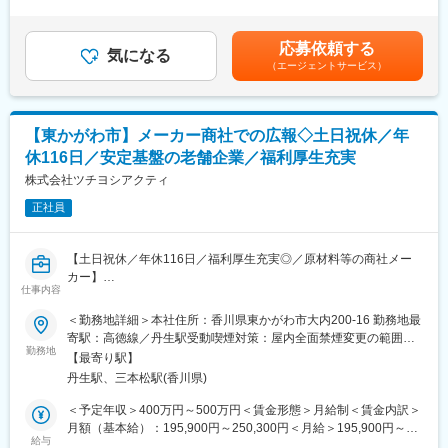
昇給有無＞有＜残業手当＞有＜給与補足＞※固定残業手当は月30
展開」
■魅力・面白み：
時間分を支給※給与詳細は経験・能力・前職給与等を踏まえて決定
・患者への負担が少ないことから心筋梗塞の治療法等では約90％
（1）ヘルスケア業界のDXを通じた社会貢献性が大きい成長企業
■賞与：年2回（11月、5月）※個人業績評価に連動して支給■昇
以上がカテーテル治療が選択されています。その治療に使用され
応募依頼する
／投資家からの高い注目度
気になる
給：年1回（4月）賃金はあくまでも目安の金額であり、選考を通
るカテーテルおよびガイドワイヤ（カテーテルを治療部へ導くた
（エージェントサービス）
（2）エムスリー経営陣／事業部との距離の近さ／スピード感
じて上下する可能性があります。月給(月額)は固定手当を含めた表
めのワイヤ）国内トップクラスシェアの実力を誇っています。ま
・社長や役員の経営に対する姿勢や思い、考えが日々直接聞ける
記です。
た、世界110の国と地域でのグローバル規模でのシェアも拡大し
・エムスリー経営者と投資家の双方の視点で社内事業を見て考え
続けています。
ることができる
【東かがわ市】メーカー商社での広報◇土日祝休／年
・主力事業含めたすべての事業部と壁のないコミュニケーション
変更の範囲：会社の定める業務
休116日／安定基盤の老舗企業／福利厚生充実
と関係構築（他部署メンバーもとても協力的で壁がない）
（3）裁量の大きさと成長スピード
株式会社ツチヨシアクティ
・いちメンバーであっても対外資料作成等での裁量は大きく、議
正社員
論も本質的なことに集中
・スピード感を持った議論を通じた速い成長速度
【土日祝休／年休116日／福利厚生充実◎／原材料等の商社メー
■ミッション：
カー】
投資家・エムスリー経営・エムスリー社員のコミュニケーション
仕事内容
ハブになり、相互理解を促進し、結果としてエムスリーの成長に
■業務内容：
＜勤務地詳細＞本社住所：香川県東かがわ市大内200-16 勤務地最
つなげることがミッションです。
総務部員としてバックオフィス全般の業務をお任せします。現在1
寄駅：高徳線／丹生駅受動喫煙対策：屋内全面禁煙変更の範囲：
・事業の実態を正しく把握した上で、国内外の機関投資家に適切
名で対応している総務業務を分業したく今回新たに1名採用しま
勤務地
会社の定める事業所
に情報を開示しエムスリーのVision／戦略／現状を正しく理解い
【最寄り駅】
す。
ただく
丹生駅、三本松駅(香川県)
・投資家とのより良いコミュニケーション／中長期的なエムスリ
■業務詳細：
＜予定年収＞400万円～500万円＜賃金形態＞月給制＜賃金内訳＞
ーの成長のため、投資家関心事項やフィードバック（直近だと
まずは日々の伝票のチェックや書類作成、営業車の契約に関わる
月額（基本給）：195,900円～250,300円＜月給＞195,900円～
ESG対応等）を適宜エムスリー経営陣にフィードバックする
対応などから行っていただく予定です。
給与
250,300円＜昇給有無＞有＜残業手当＞有＜給与補足＞※上記予定
・エムスリー社員にもエムスリーのVision／戦略／現状を正しく