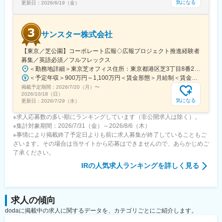
気になる
更新日：
2026/6/19（金）
サンスター株式会社
【東京／芝公園】コーポレート広報◇広報プロジェクト推進経験者
募集／英語必須／フルフレックス
＜勤務地詳細＞東京芝オフィス住所：東京都港区芝3丁目8番2号 住友不動産芝公園ファーストビル21階勤務地最寄駅：都営三田線／芝公園駅受動喫煙対策：敷地内全面禁煙変更の範囲：会社の定める事業所（リモートワーク含む）
＜予定年収＞900万円～1,100万円＜賃金形態＞月給制＜賃金内訳＞月額（基本給）：640,000円～790,000円＜月給＞640,000円～790,000円＜昇給有無＞有＜残業手当＞無＜給与補足＞※条件はご経験・能力等から総合的に検討させて頂きます。■賞与：年1回賃金はあくまでも目安の金額であり、選考を通じて上下する可能性があります。月給(月額)は固定手当を含めた表記です。
掲載予定期間：
2026/7/20（月）
〜
2026/10/18（日）
気になる
更新日：
2026/7/29（水）
※求人応募数の多い順にランキングしています（非公開求人は除く）。
※集計対象期間：2026/7/31（金）～2026/8/6（木）
※事情により掲載終了予定日よりも前に求人募集が終了していることもご
ざいます。その場合は当サイトから応募はできませんので、あらかじめご
了承ください。
IR
の人気求人ランキングを詳しく見る
求人の傾向
dodaに掲載中の求人に関するデータを、カテゴリごとにご紹介します。