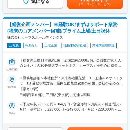
・“不動産領域を幅広く網羅した一気通貫となるプラットフォーム
サステナビリティコンサルタントとして、環境データを活用した
気になる
（1月、7月）賃金はあくまでも目安の金額であり、選考を通じて
（エージェントサービス）
を構築すること”をミッションにITを活用した「住生活」への新た
コンサルティングをお任せします。
上下する可能性があります。月給(月額)は固定手当を含めた表記で
な価値提供に挑戦しています。
・温室効果ガス排出源データの収集
す。
・主に不動産テック関連のクラウドサービス、Webアプリ等の企
・環境リスクの調査・分析
画、開発、販売、、サポートと一貫体制で提供しています。その
・経営層向けの報告・提案資料の作成
【経営企画メンバー】未経験OK/まずはサポート業務
実績は業界でもトップクラスを誇っています。
・算定結果に基づいた改善策や、戦略プレゼン
(将来のコアメンバー候補)/プライム上場/土日祝休
・脱炭素戦略の事例調査、国際基準等の調査
変更の範囲：会社の定める業務
株式会社カーブスホールディングス
■未経験からも安心の入社後体制：
正社員
転勤なし
上場企業
職種未経験歓迎
業種未経験歓迎
入社後は、座学研修＋OJTで段階的に実務を習得。案件はリーダ
ー1名＋サブ2名の3名体制で進行し、まずサブ担当として複数案
件に入り経験を積みます。定期勉強会もあり未経験でもスムーズ
【顧客満足度11年連続1位！全国に約2000店舗、会員数約90万人
にキャッチアップできます。実際に、社員の9割以上が未経験業界
の女性だけの30分健康フィットネス「カーブス」を中心に成長中
からの転職です。
仕事内容
／プライム上場／スキルアップの環境充実】
＼こんな方にオススメ／
＜勤務地詳細＞本社住所：東京都港区芝浦3-9-1 芝浦ルネサイトタ
■未経験から市場価値が上がる理由：
◎ 表に立つより、縁の下の力持ちとして組織を支えることにやり
ワー11F受動喫煙対策：屋内全面禁煙変更の範囲：会社の定める事
鍛えられるのは専門知識だけではありません。社長・役員など経
がいを感じる方
勤務地
業所
営層との議論を通じて、課題設定力／上流のコミュニケーション
【最寄り駅】
◎ 単なる事務ではなく、調整力・企画サポートなど“プラスα”のス
力／提案力／交渉力という“どこでも通用するスキル”が自然に磨か
田町駅(東京都)、三田駅(東京都)、芝浦ふ頭駅
キルを身につけたい方
れます。
◎ 安定した基盤のもと、落ち着いた環境で長くキャリアを築いて
＜予定年収＞332万円～364万円＜賃金形態＞月給制＜賃金内訳＞
サステナ経験者は市場で圧倒的に不足しているため、数年後には
いきたい方
月額（基本給）：228,000円～249,000円＜月給＞228,000円～
あなた自身の市場価値も大きく伸びる可能性が高いです。
■業務概要
給与
249,000円＜昇給有無＞有＜残業手当＞有＜給与補足＞※想定年収
株式会社カーブスホールディングスの経営企画室にて、IR業務を
には、想定される残業代を含みます。※想定年収には含んでいませ
■組織構成：
中心としたアシスタント業務をお任せします。
んが健康習慣手当あり（5,000円／月を賞与に加算して支給）※残
部門は3課体制で運営されており、計50名が在籍しています。
入社後は、資料準備やスケジュール調整、イベント運営などの実