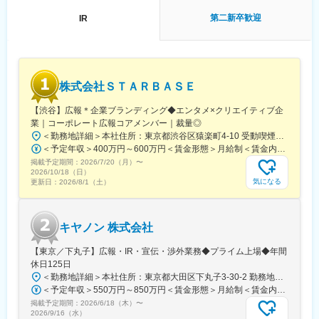
ジェクトのリードとして主体的に推進していただける、高い裁量
第二新卒歓迎
IR
を持ったポジションです。
（3）グローバル規模で活躍いただけるポジションであること
海外子会社との会議や海外機関投資家とのミーティングなど、グ
ローバルな資本市場を舞台に活躍していただけるポジションで
株式会社ＳＴＡＲＢＡＳＥ
す。
【渋谷】広報＊企業ブランディング◆エンタメ×クリエイティブ企
■キャリアパス：
業｜コーポレート広報コアメンバー｜裁量◎
入社後は、OJTを通じてIR業務を一つひとつ習得していただきま
＜勤務地詳細＞本社住所：東京都渋谷区猿楽町4-10 受動喫煙対策：屋内全面禁煙変更の範囲：無
す。決算期は業務が集中する繁忙期となりますが、閑散期にはレ
＜予定年収＞400万円～600万円＜賃金形態＞月給制＜賃金内訳＞月額（基本給）：254,000円～380,000円固定残業手当/月：80,000円～120,000円（固定残業時間40時間0分/月）超過した時間外労働の残業手当は追加支給＜月給＞334,000円～500,000円（一律手当を含む）＜昇給有無＞有＜残業手当＞有＜給与補足＞上記の金額は目安の金額であり、これまでのご経験・スキル・現年収等を総合的に考慮し決定いたします賃金はあくまでも目安の金額であり、選考を通じて上下する可能性があります。月給(月額)は固定手当を含めた表記です。
クチャーの時間も確保しやすく、業務の目的や背景、これまでの
掲載予定期間：
経緯などを含めて丁寧にフォローしていきます。中長期的には、
2026/7/20（月）
〜
2026/10/18（日）
経営管理部の一員として、IRにとどまらず、子会社管理・会計・
気になる
更新日：
2026/8/1（土）
リスク管理などの領域へと担当範囲を広げていくことも可能で
す。
キヤノン 株式会社
【東京／下丸子】広報・IR・宣伝・渉外業務◆プライム上場◆年間
休日125日
＜勤務地詳細＞本社住所：東京都大田区下丸子3-30-2 勤務地最寄駅：東急多摩川線／下丸子駅受動喫煙対策：屋内全面禁煙変更の範囲：会社の定める事業所（リモートワーク含む）
＜予定年収＞550万円～850万円＜賃金形態＞月給制＜賃金内訳＞月額（基本給）：300,000円～500,000円＜月給＞300,000円～500,000円＜昇給有無＞有＜残業手当＞有＜給与補足＞入社時の処遇（基本給・賞与）はみなさまの経験・能力を考慮の上、当社規程により決定します。具体的な金額は、採用選考合格後に採用内定通知書にてお伝えします。・昇給：年1回・賞与：年2回（6月・12月）賃金はあくまでも目安の金額であり、選考を通じて上下する可能性があります。月給(月額)は固定手当を含めた表記です。
掲載予定期間：
2026/6/18（木）
〜
2026/9/16（水）