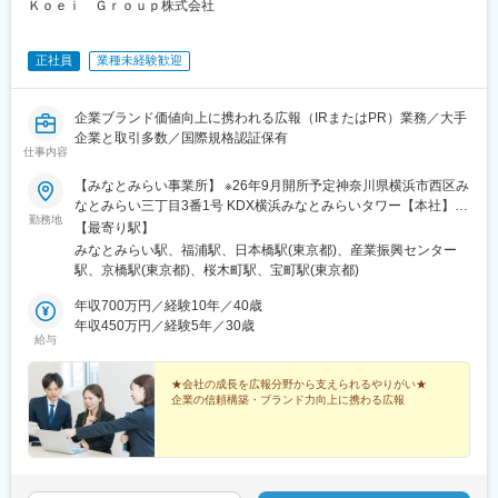
Ｋｏｅｉ Ｇｒｏｕｐ株式会社
正社員
業種未経験歓迎
企業ブランド価値向上に携われる広報（IRまたはPR）業務／大手
企業と取引多数／国際規格認証保有
仕事内容
【みなとみらい事業所】 ※26年9月開所予定神奈川県横浜市西区み
なとみらい三丁目3番1号 KDX横浜みなとみらいタワー【本社】神
勤務地
奈川県横浜市金沢区福浦1-13-3【東京駅・日本橋オフィス】 ※26
【最寄り駅】
年11月頃開所予定東京都中央区日本橋三丁目6番-10 BIZCORE日
みなとみらい駅、福浦駅、日本橋駅(東京都)、産業振興センター
本橋※開所前の入社となった場合、横浜市金沢区の本社で勤務いた
駅、京橋駅(東京都)、桜木町駅、宝町駅(東京都)
だく可能性がございます。ゆくゆくは東京駅オフィスと行き来し
ていただく可能性もあります。■受動喫煙対策：あり
年収700万円／経験10年／40歳
年収450万円／経験5年／30歳
給与
★会社の成長を広報分野から支えられるやりがい★
企業の信頼構築・ブランド力向上に携わる広報