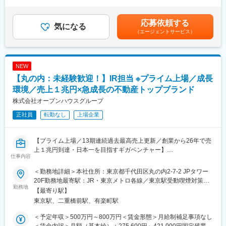
外労働の残業手当は追加支給＜月給＞242,700円～381,600円（一
日本を代表する時価総額3,000億円以上のグローバル展開企業に対
律手当を含む）＜昇給有無＞有＜残業手当＞有＜給与補足＞※経験
し、その企業価値を上げるためにIR・企業ブランディングのコン
やスキルを考慮して決定します※上記「その他固定手当」：特別手
応募依頼する
サル・編集ディレクターをご担当頂きます。顧客の経営層と対峙
気になる
当■昇給：年1回（4月）■賞与実績：年2回（7月・12月）賃金はあ
（エージェントサービス）
しながら顧客の魅力や価値を可視化させ、全世界のステークホル
くまでも目安の金額であり、選考を通じて上下する可能性があり
ダーに伝えていく、大変やりがいのある業務です。
ます。月給(月額)は固定手当を含めた表記です。
■業務詳細：
NEW
・IR支援（統合報告書/決算・ESG説明会サポート 他）
【丸の内：未経験歓迎！】IR担当 ※プライム上場／成長
・企業ブランディング支援（企業PR映像/コーポレートサイト構築
他）のための顧客ヒアリング
環境／売上１兆円×急成長の不動産トップブランド
・制作パートナーへのディレクション業務全般（案件納期：約9ヶ
株式会社オープンハウスグループ
月程度）
正社員
転勤なし
上場企業
・他書類作成や顧客対応など
■入社後のイメージ：
【プライム上場／13期連続過去最高売上更新／創業から26年で売
OJTにて業務に慣れて頂きます。既存のプロジェクトにサポート
上１兆円到達・日本一を目指すギガベンチャー】
としてはいっていただき、現場を見て一連の流れについて吸収し
仕事内容
ていただきます。
■職務内容：
（MTGへの参加、社内外への連絡調整などサポートいただきま
＜勤務地詳細＞本社住所：東京都千代田区丸の内2-7-2 JPタワー
IR担当として投資家とのコミュニケーションを円滑にし、企業価
す）
20F勤務地最寄駅：JR・東京メトロ各線／東京駅受動喫煙対策：
値向上に貢献する重要な役割を担っていただきます。経営陣や各
勤務地
マニュアルは整備しておりますので能動的に学ぶ意欲のある方は
屋内全面禁煙変更の範囲：会社の定める事業所
【最寄り駅】
事業部門と連携し、企業の現状や将来展望を投資家に分かりやす
問題無くキャッチアップいただける環境です。
東京駅、二重橋前駅、有楽町駅
く伝え、信頼関係を構築していくことが求められます。
将来的には、IR戦略の立案・実行、海外IR対応など、より専門性
■キャリアパス：
＜予定年収＞500万円～800万円＜賃金形態＞月給制補足事項なし
の高い業務にも携わっていただく可能性があります。
・営業からディレクションまで一気通貫で行うスペシャリスト
＜賃金内訳＞月額（基本給）：275,600円～421,000円固定残業手