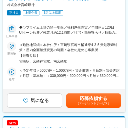
■組織構成
株式会社宮崎銀行
経営企画室は10名体制。
正社員
上場企業
5名以上採用
配属予定の開示チームには係長含めた4名が在籍しております。
■教育体制
◆◇プライム上場の第一地銀／福利厚生充実／年間休日120日・
OJTや実務を通じて学んでいただきます。
UIターン歓迎／残業月約12.1時間／社宅・独身寮あり／転勤のな
仕事内容
いキャリア選択も可◆◇
■就業環境
残業は月30時間を超過しないよう無理のない働き方を推進。完全
＜勤務地詳細＞本社住所：宮崎県宮崎市橘通東4-3-5 受動喫煙対
■業務内容：
週休2日、年間休日123日、有休取得率も高く、プライベートと両
策：屋内全面禁煙変更の範囲：会社の定める事業所
広報戦略・資料作成をお任せします。
勤務地
立しやすい環境です。
【最寄り駅】
宮崎駅、宮崎神宮駅、南宮崎駅
■業務詳細：
■企業の特徴／魅力
IR関連業務（金融データ・情報の収集および当行の決算や成長戦
日本テクノ株式会社は、エネルギー分野において長年培った技術
＜予定年収＞500万円～1,000万円＜賃金形態＞月給制＜賃金内訳
略等、投資家向けの資料作成業務等）
力と実績を基盤に、企業の安定稼働を支えてきました。現場の裁
＞月額（基本給）：330,000円～500,000円＜月給＞330,000円～
給与
量を尊重する風土と、専門性を正当に評価する制度が整ってお
500,000円＜昇給有無＞有＜残業手当＞有＜給与補足＞■昇給：年
■組織構成：
り、これまでの経験や知見を存分に発揮できます。腰を据えて価
1回（4月）■賞与：年2回（6月・12月）賃金はあくまでも目安の
新卒入社の方がほとんどで、組織の人員数は30名程度です。
値創出に取り組める環境です。
金額であり、選考を通じて上下する可能性があります。月給(月額)
は固定手当を含めた表記です。
応募依頼する
■転勤のないエリア総合職：
気になる
変更の範囲：会社の定める業務
（エージェントサービス）
転居を伴う転勤はなく、長期的に腰を据えて働ける選択も可能で
す。
■ワークライフバランス：
NEW
残業は月12.1時間程度、社宅や独身寮も完備されており、働きや