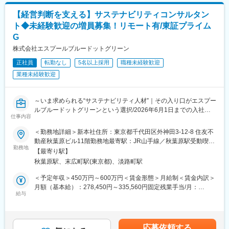
◎映画チケットの無料配布
・会社説明資料作成
◎有名テーマパークの入場券購入補助や割引券の配布
【経営判断を支える】サステナビリティコンサルタン
・パプリシティ活動、メディアリレーション
◎国内および海外での宿泊費補助制度
ト◆未経験歓迎の増員募集！リモート有/東証プライム
・X（Twitter）、Instagram、noteなどSNSの活用による情報発信
◎半休制度の日数増加
G
・メディア（新聞等）取材対応?など
株式会社エスプールブルードットグリーン
■当社の魅力：
■研修：
当社は複数事業を展開しており、不況に強い企業です。
正社員
転勤なし
5名以上採用
職種未経験歓迎
最初に事業内容など会社全体のことを学ぶオリエンテーションを
リーマンショック時でも、黒字経営を続け昇給・賞与を実施しま
受けていただくことからスタート。その後はOJTを通して、広報
業種未経験歓迎
した。
活動をご担当いただく業務について、一連の流れをお教えしてい
それぞれの事業で助け合う関係が築けているため、不況に強く安
きます。事業全体の流れを2週間から1カ月ほどで覚えて頂き、具
定しています。
体的な担当業務を決定致します。
～いま求められる“サステナビリティ人材”｜その入り口がエスプー
創業以来、無借金経営が続いていることも安定企業であることを
ルブルードットグリーンという選択/2026年6月1日までの入社も
裏付けております。
仕事内容
■魅力：
しくは9月1日以降の入社限定～
・宮崎にいながら全国規模の上場企業の広報・IRを経験できる。
＜勤務地詳細＞新本社住所：東京都千代田区外神田3-12-8 住友不
変更の範囲：会社の定める業務
・完全土日祝休み、残業時間は平均約12時間とワークライフバラ
■サステナビリティのニーズや面白さ
動産秋葉原ビル11階勤務地最寄駅：JR山手線／秋葉原駅受動喫煙
ンスを両立可能です。
近年、環境への配慮は「やりたい企業」だけの話ではなく、すべ
勤務地
対策：屋内全面禁煙変更の範囲：会社の定める事業所（リモート
【最寄り駅】
・育・産休も取得しやすい環境となっております。
ての企業に求められる必須対応になっています。法律や投資家か
ワーク含む）
秋葉原駅、末広町駅(東京都)、淡路町駅
らの要請に加え、異常気象による生産トラブルや取引先からの脱
■会社について：
炭素要求等、経営に直結する課題が増加。自社だけでは対応しき
＜予定年収＞450万円～600万円＜賃金形態＞月給制＜賃金内訳＞
・2020年7月31日に東証マザーズ上場。
れず、専門家の支援ニーズが急拡大しています。当社は700社
月額（基本給）：278,450円～335,560円固定残業手当/月：
”不動産×DX推進”のリーディングカンパニーとしてプライム市場
超・2,000件以上の支援実績を持ち、企業の課題解決を担っていま
給与
21,550円～64,440円（固定残業時間10時間0分/月）超過した時間
へ。
す。
外労働の残業手当は追加支給＜月給＞300,000円～400,000円（一
・全国チェーン規模の大手不動産会社から、街の不動産屋まで
律手当を含む）＜昇給有無＞有＜残業手当＞有＜給与補足＞※経験
『日本全国に6300社超え』の導入実績。
■業務内容：
やスキルを踏まえて決定します。■昇給：2回／年■賞与：2回／年
応募依頼する