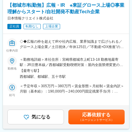
・投資案件の発掘・調査・分析
【都城市/転勤無】広報・IR ※東証グロース上場◎事業
・デューデリジェンス対応
理解からスタート/自社開発不動産Tech企業
・PMI（統合プロセス）の推進
日本情報クリエイト株式会社
◇IR業務：
正社員
転勤なし
上場企業
・決算説明会資料の作成
・投資家対応・株主対応のサポート
◇◆広報の枠を超えてIRや社内広報、業界知識まで広げられる／
※入社後はご経験に応じて業務を段階的にお任せします。
グロース上場企業／土日祝休／年休125日／”不動産×DX推進”のリ
仕事内容
ーディングカンパニー／全国30拠点展開／現在20,286以上の事業
■キャリアプラン:
所様で導入いただいているサービス◇◆
＜勤務地詳細＞本社住所：宮崎県都城市上町13-18 勤務地最寄
・入社後はチームでのOJTにて業務習得いただきながら、経営企
駅：JR日豊本線／西都城駅受動喫煙対策：屋内全面禁煙変更の範
画業務全般を経験いただきます。
＼こんな方へ／
勤務地
囲：無
将来的には経営企画部門のリーダー、マネージャーへのキャリア
【最寄り駅】
・数値を見るのが好きな方
アップを目指していただけます。また、経営層に近い立場で意思
西都城駅、都城駅、五十市駅
・文章を書くことが好きな方
決定に関わるポジションへのステップアップも可能です。
・人の話を聞くことが好きな方
＜予定年収＞305万円～380万円＜賃金形態＞月給制＜賃金内訳＞
・周囲に自分から働きかけることができる方
月額（基本給）：190,000円～240,000円固定残業手当/月：
■社内環境／制度：
・スケールの大きな仕事に挑戦してみたい方
給与
29,688円～37,500円（固定残業時間20時間0分/月）超過した時間
年間休日数は123日で完全週休2日制なので、メリハリを持って働
外労働の残業手当は追加支給＜月給＞219,688円～277,500円（一
くことができます。
律手当を含む）＜昇給有無＞有＜残業手当＞有＜給与補足＞◎別
また、当社には社員からの要望を会社側が吸い上げる「目安箱」
■業務内容：
途手当住宅手当、交通費上限24,500円／月（※会社規程あり）、
制度があり、「こんな制度があったら便利だ」という意見を、
応募依頼する
広報と各種宣伝プロモーション業務を行っていただきます。
気になる
子ども扶養手当◎賞与：年2回（3月、9月） ◎昇給：年2回（1
個々の社員が会社に提案できます。以下のような福利厚生制度が
（エージェントサービス）
月、7月）賃金はあくまでも目安の金額であり、選考を通じて上下
生まれています。
▼詳細：
する可能性があります。月給(月額)は固定手当を含めた表記です。
◎プロ野球やJリーグの観戦チケットの無料配布
・プレスリリースの作成・配信