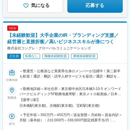
気になる
応募する
NEW
【未経験歓迎】大手企業のIR・ブランディング支援／
経営層と直接折衝／高いビジネススキルが身につく
株式会社コングレ・グローバルコミュニケーションズ
正社員
転勤なし
職種未経験歓迎
業種未経験歓迎
～塾運営・公務員など異業界出身のメンバーが活躍中！第二新卒
も歓迎！通訳・翻訳・語学人材サービスを提供／通訳・翻訳を通
仕事内容
じて企業の国際化を支援／売上伸長中で経営基盤◎～
＜勤務地詳細＞本社住所：東京都中央区日本橋3-10-5 オンワード
＝求人のポイント＝
パークビルディング5F勤務地最寄駅：東京メトロ銀座線／日本橋
◆時価総額3,000億円を超えるグローバル企業の社長とのやり取り
勤務地
駅受動喫煙対策：敷地内喫煙可能場所あり変更の範囲：会社の定
【最寄り駅】
などもあり、高いビジネススキルが身につく
める事業所
日本橋駅(東京都)、京橋駅(東京都)、宝町駅(東京都)
◆マニュアルや機会はあるため、能動的に学ぶ意欲のある方には
様々な挑戦機会がある環境
＜予定年収＞350万円～450万円＜賃金形態＞月給制＜賃金内訳＞
◆ご自身の頑張りが評価に反映される仕組み
月額（基本給）：210,000円～338,000円固定残業手当/月：
給与
32,700円～43,600円（固定残業時間20時間0分/月）超過した時間
■業務概要：