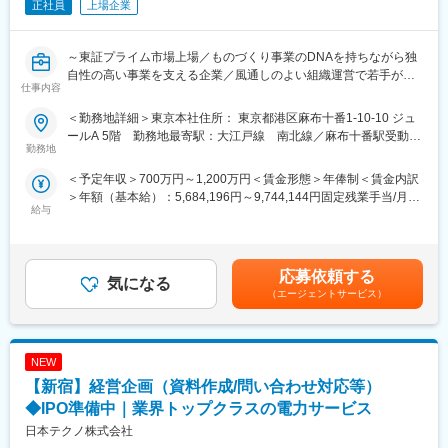
自社で行っていることの品質への拘りより、世界トップクラスの
正社員
上場企業
実績を有します。
■当社について
～東証プライム市場上場／ものづくり事業のDNAを持ちながら独
・品質へのこだわりから、自社内に鋳造設備を持ち、鋳造から加
自性の高い事業を支える企業／風通しのよい組織運営で若手がチ
仕事内容
工、組立、検査、出荷までの一貫生産を行っています。 バルブの
ャレンジしやすい雰囲気／フレックス・在宅勤務制度有～
製造において重要な工程である鋳造を自社で行うことで、高品質
【魅力・オススメポイント】
＜勤務地詳細＞東京本社住所： 東京都港区麻布十番1-10-10 ジュ
のキッツブランドを確立してきました。重点エリアを日本・欧
老舗ものづくり企業から、ものづくり企業を傘下におさめるホー
ールA 5階 勤務地最寄駅：大江戸線 南北線／麻布十番駅受動喫
州・米州・アセアン・中国・インドと定め、エリア毎に販売・マ
ルディング企業へと事業転換をおさめたユニークな企業です！
勤務地
煙対策：屋内全面禁煙変更の範囲：会社の定める事業所（リモー
ーケティング・エンジニアリング・ストック・メンテナンス・サ
サステナビリティ施策の企画・推進を担う社会的貢献度が高いや
トワーク含む）
＜予定年収＞700万円～1,200万円＜賃金形態＞年俸制＜賃金内訳
ービスなどの供給体制を整備・強化し、地域に密着した事業を展
りがいのあるお仕事となります！
＞年額（基本給）：5,684,196円～9,744,144円固定残業手当/月：
開しています。
給与
109,650円～187,988円（固定残業時間30時間0分/月）超過した時
・キッツは工業用、建築設備用、半導体設備用、水素ステーショ
■業務内容：
間外労働の残業手当は追加支給＜月額＞583,333円～1,000,000円
ン用など、幅広い分野における世界的な総合バルブメーカーで
・グループ各社のサステナビリティ推進に関わる業務を幅広くお
（12分割）（一律手当を含む）＜昇給有無＞有＜残業手当＞有＜
す。特に国内では多くの分野で極めて高く安定的なシェアを持っ
任せします。
給与補足＞■年収には月30時間分の固定残業代手当を含みます。
ていますが、海外市場や未参入分野などまだまだ成長の余地があ
・グループ経営の根幹を支える部署での業務になります。ご自身
応募依頼する
気になる
賃金はあくまでも目安の金額であり、選考を通じて上下する可能
ると考えており、新商品開発やM＆Aなどによる積極的な事業拡大
のご経験を活かして事業のさらなる拡大に貢献していただける方
（エージェントサービス）
性があります。月給(月額)は固定手当を含めた表記です。
を目指しています。
を求めています。
業務内容
変更の範囲：会社の定める業務
主に下記リンクの内容を主といたします。
NEW
https://www.noritsu.co.jp/sustainability/materiality/
４つのマテリアリティ、その対応計画を推し進めていただくこと
【新宿】経営企画（資料作成/問い合わせ対応等）
がミッションです。
◆IPO準備中｜業界トップクラスの電力サービス
1世の中に必要とされるものづくりを通じて未来を創造し、社会と
日本テクノ株式会社
人々の豊かさへ貢献