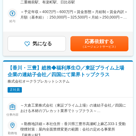
└13名在籍
二重橋前駅、有楽町駅、日比谷駅
■業務詳細：
投資家向け資料作成・分析、決算説明会の企画運営を中心とした
＜予定年収＞400万円～600万円＜賃金形態＞月給制＜賃金内訳＞
■当社について：
IR業務と、企業ブランディング戦略実行のPR業務を担当。
月額（基本給）：250,000円～325,500円＜月給＞250,000円～
当社は、三菱マテリアルと宇部興産（現ＵＢＥ）の両社のセメン
全社戦略に関わる他では得難い経験ができる環境です。
給与
325,500円＜昇給有無＞有＜残業手当＞有＜給与補足＞賞与につ
ト事業およびその関連事業等を統合し、2022年4月から「ＵＢＥ
いて：年3回（ご経験に応じて設定した等級により、金額が変動致
三菱セメント」として始動しました。国内で第2位のシェアを誇
【具体的には】
します。・JS等級の場合、年間賞与基礎額100万円・S1等級の場
り、安定した経営基盤を有しています。
投資家向け資料作成・分析、決算説明会の企画運営資料作成など
合、年間賞与基礎額140万円・S2等級の場合、年間賞与基礎額
国内外34拠点でセメントビジネスを展開。インフラを支えるセメ
応募依頼する
のIR業務をメインに、企業ブランディング戦略の実行サポートと
気になる
180万円賃金はあくまでも目安の金額であり、選考を通じて上下
ント・生コン事業以外にも、環境エネルギー事業、資源事業も展
（エージェントサービス）
してPR業務も担当。
する可能性があります。月給(月額)は固定手当を含めた表記です。
開し、循環型社会の発展に貢献する企業として、持続的な成長を
経営層との接点が多く、全社戦略に関わる業務を経験できます。
実現して参ります。
将来的にはIR・PR部門の責任者として会社を代表する立場を目指
していただくポジションです。
【香川・三豊】総務◆福利厚生◎／東証プライム上場
企業の連結子会社／四国にて業界トップクラス
■賞与について：年3回（ご経験に応じて設定した等級により、金
額が変動致します。
株式会社オークラプレカットシステム
・JS等級の場合、年間賞与基礎額100万円
正社員
・S1等級の場合、年間賞与基礎額140万円
・S2等級の場合、年間賞与基礎額180万円
～大倉工業株式会社（東証プライム上場）の連結子会社／四国に
■同社の魅力：
おける木材のプレカット業界でトップクラス～
(1)不動産業界では珍しい勤務環境…完全週休2日制（土日祝休
仕事内容
み）/年休132日
■概要：
＜勤務地詳細＞本社住所：香川県三豊市高瀬町上麻乙333-1 受動
(2)各種手当が充実…住宅取得手当1万円～3万円/家族手当扶養配偶
◇当社本社にて管理職候補として、業務をお任せします。
喫煙対策：屋内全面禁煙変更の範囲：会社の定める事業所
者1万、子5千円/資格手当（宅建・建築士・マンション管理士等）
◇メンバーの育成や部門運営、目標達成に向けた戦略立案・推進
勤務地
※詳細は福利厚生欄を参照
【最寄り駅】