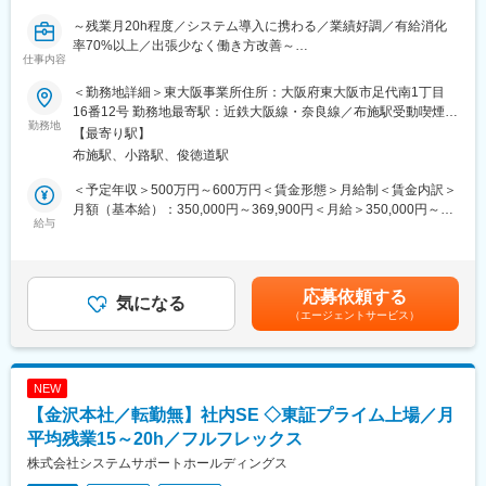
いく方針です。
～残業月20h程度／システム導入に携わる／業績好調／有給消化
率70%以上／出張少なく働き方改善～
■当社について：
仕事内容
当社は航空宇宙、自動車、電気電子通信、IT情報、エネルギー分
半導体製造装置や自動機械からヘルスケア製品の開発・製造を行
野などの業界約300社の大手メーカーに技術を提供。まだ世に出
＜勤務地詳細＞東大阪事業所住所：大阪府東大阪市足代南1丁目
う同社にて社内SEポジションを募集します。ヘルプデスクやキッ
ていない新製品の開発など様々なプロジェクトに参画し、創業か
16番12号 勤務地最寄駅：近鉄大阪線・奈良線／布施駅受動喫煙対
ティングといった業務から、システム導入・運用まで幅広な業務
勤務地
ら60年日本のモノづくりを支え続けています。
策：屋内喫煙可能場所あり変更の範囲：会社の定める事業所（リ
【最寄り駅】
で、会社を支える重要なポジションです。
試作～資材調達～開発設計～製造（自社工場）とワンストップで
モートワーク含む）
布施駅、小路駅、俊徳道駅
お客様のご要望に対応できることが最大の強み。また、夕方街に
■業務詳細～下記業務を幅広にご担当いただきます～
流れる「夕焼け小焼け」の防災無線用のアンプは全国約40,000箇
＜予定年収＞500万円～600万円＜賃金形態＞月給制＜賃金内訳＞
・既存システムの運用管理、障害一次対応
所に設置された自社製品です。
月額（基本給）：350,000円～369,900円＜月給＞350,000円～
・ヘルプデスク対応
給与
今後の高齢化社会を見据え、医療機器業界にも参入。あなたの可
369,900円＜昇給有無＞有＜残業手当＞有＜給与補足＞■昇給：年
・PCや周辺機器のキッティング、アカウント管理
能性を広げ大きく羽ばたく舞台をご用意し、あなたの「“やりた
1回（最大昇給20,000円／月、昇給幅1,000円～20,000円／昇格審
・ライセンス更新管理
い”に就ける」を実現します。
査あり）■賞与：年2回（7月・12月）賃金はあくまでも目安の金
・システム入れ替え時の要件整理、導入支援
額であり、選考を通じて上下する可能性があります。月給(月額)は
応募依頼する
・インフラ管理の改善提案、運用ルール整備
気になる
変更の範囲：会社の定める業務
固定手当を含めた表記です。
（エージェントサービス）
・AI活用など新しい手法の検討
現在同社では2028年に生産管理システムの入れ替えを目指してお
り、ベンダー策定などを進めています。年次にとらわれず積極的
に参画いただける方をお待ちしております。
NEW
【金沢本社／転勤無】社内SE ◇東証プライム上場／月
■組織構成
現在は正社員・派遣を含む3名体制です。少人数だからこそ情報共
平均残業15～20h／フルフレックス
有がしやすく、分からないことはすぐ相談できる環境です。役割
株式会社システムサポートホールディングス
は固定せず、得意分野を活かし合う風土があります。