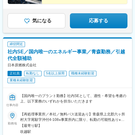
気になる
応募する
締切間近
社内SE／国内唯一のエネルギー事業／青森勤務／引越
代全額補助
日本原燃株式会社
正社員
転勤なし
5名以上採用
職種未経験歓迎
業種未経験歓迎
【国内唯一のプラント勤務】社内SEとして、適性・希望を考慮の
上、以下業務のいずれかを担当いただきます
仕事内容
【再処理事業所／本社／無料バス送迎あり】青森県上北郡六ヶ所
村大字尾駮字沖付4-108※事業所内に限り、転勤の可能性あり※受
勤務地
動喫煙対策：屋内禁煙◎社宅・寮完備◎各社宅、寮から無料送迎
【最寄り駅】
バスあり◎リモート勤務制度あり＜U・Iターン支援あり！＞★月2
吹越駅