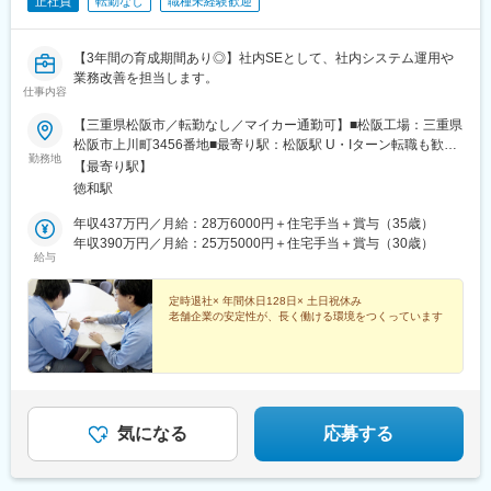
正社員
転勤なし
職種未経験歓迎
日駅、平安通駅、大須観音駅、中洲川端駅、西鉄福岡駅、二本木
口駅、スタジアムシティノース駅、七ツ屋駅、足羽山公園口駅、
横川一丁目駅、袋町駅、バスセンター前駅、片原町駅(香川県)、高
【3年間の育成期間あり◎】社内SEとして、社内システム運用や
知橋駅
業務改善を担当します。
仕事内容
【三重県松阪市／転勤なし／マイカー通勤可】■松阪工場：三重県
松阪市上川町3456番地■最寄り駅：松阪駅 U・Iターン転職も歓
勤務地
迎！-----------------------★☆遠方からお越しの方は、公共交通機関が
【最寄り駅】
発行した領収書をご持参いただければ面接交通費を支給します！
徳和駅
また、月実質4000円で入居できる社員寮もありますので、下部
「待遇・福利厚生 各種制度」欄をご確認ください。※受動喫煙対
年収437万円／月給：28万6000円＋住宅手当＋賞与（35歳）
策：オフィス内禁煙※無料駐車場あり
年収390万円／月給：25万5000円＋住宅手当＋賞与（30歳）
給与
定時退社× 年間休日128日× 土日祝休み
老舗企業の安定性が、長く働ける環境をつくっています
気になる
応募する