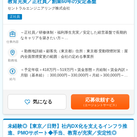
が常駐し、業務で必要な技術やスキルアップのための研修セミナ
教育充実／正社員／創業60年の安定基盤
な経営基盤の構築と企業価値向上を目指しております。当社が有
ー、キャリアサポートなどを実施しています。
する豊富な技術者リソースと SMBC グループが持つネットワーク
セントラルエンジニアリング株式会社
未経験の方はまず面談等を行ったうえで個々に必要な研修をご用
を融合させることで、国内事業基盤を強化・拡大すると共に地域
意いたします。
正社員
社会への貢献、社会的価値の創造に取り組む所存です。
◎独自の評価制度
評価は点数制です。
変更の範囲：会社の定める業務
～正社員／研修体制・福利厚生充実／安定した経営基盤で長期的
定期的に営業や人材開発部スタッフとの面談でご自身の現状や目
なキャリアを築きたい方～
標をすり合わせるため、評価のポイントがわかりやすく、明確な
仕事内容
目標を持ってスキルアップ・昇給昇格を目指せます。
■業務内容：
＜勤務地詳細＞顧客先（東京都）住所：東京都 受動喫煙対策：屋
社内情報インフラの運用・保守業務を担当いただきます。
■当社について：
内全面禁煙変更の範囲：会社の定める事業所
PC管理やヘルプデスク対応を中心に、アカウント管理やネットワ
◇当社は航空宇宙、自動車、電気電子通信、IT情報、エネルギー
勤務地
ーク・サーバーの補助業務まで幅広く対応します。
分野などの業界約300社の大手メーカーに技術を提供していま
＜予定年収＞418万円～519万円＜賃金形態＞月給制＜賃金内訳＞
ユーザーに近い立場で社内IT環境を支えるポジションであり、安
す。
月額（基本給）：300,000円～330,000円＜月給＞300,000円～
定した環境で長期的にスキルを積むことが可能です。
◇まだ世に出ていない新製品の開発など様々なプロジェクトに参
給与
330,000円＜昇給有無＞有＜残業手当＞有＜給与補足＞※経験、ス
画し、創業から60年日本のモノづくりを支え続けています。
キルを考慮して決定いたします。■昇給：年1回（8月）■賞与：年
■具体的には：
◇試作～資材調達～開発設計～製造（自社工場）とワンストップ
2回（7月、12月）賃金はあくまでも目安の金額であり、選考を通
◇PCキッティング・故障対応・資産管理などのIT機器管理
でお客様のご要望に対応できることが最大の強みです。
じて上下する可能性があります。月給(月額)は固定手当を含めた表
◇社内ユーザーからの問い合わせ対応（Windows／Office）
◇また、夕方街に流れる「夕焼け小焼け」の防災無線用のアンプ
応募依頼する
気になる
記です。
◇アカウント・アクセス権・クラウドストレージ管理
は全国約40,000箇所に設置された自社製品です。
（エージェントサービス）
◇ソフトウェアライセンス管理・社内IT資産管理
◇今後の高齢化社会を見据え、医療機器業界にも参入。あなたの
◇ネットワーク（LAN／VLAN）・サーバー運用の補助業務
可能性を広げ大きく羽ばたく舞台をご用意し、あなたの「“やりた
い”に就ける」を実現します。
未経験◎【東京／日野】社内DX化を支えるインフラ推
■自社のエンジニア育成機関「A-LABO」：
先端をいく技術が求められる場に身をおくエンジニアのため「A-
変更の範囲：会社の定める業務
進、PMOサポート◆手当、教育が充実／安定性◎