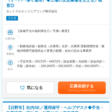
（サーバー保守運用）◆工場の安定稼働を支える／教
・Sansanの運用・定着支援
な経営基盤の構築と企業価値向上を目指しております。当社が有
育◎
・新規システム（CRM・VRM等）の選定・導入・運用
する豊富な技術者リソースと SMBC グループが持つネットワーク
・業務効率化に向けたIT企画・推進
セントラルエンジニアリング株式会社
を融合させることで、国内事業基盤を強化・拡大すると共に地域
社会への貢献、社会的価値の創造に取り組む所存です。
正社員
【情報システム業務】
・社内ネットワーク環境の整備
変更の範囲：会社の定める業務
・PC・スマートフォン等の端末管理
【各種手当や福利厚生◎／手厚い教育】
・アカウント管理
・セキュリティ対策の企画・運用
仕事内容
■業務内容：
・ヘルプデスク対応
製鉄所内のITインフラを支えるエンジニアとして、各工場の操業
・ベンダーコントロール
＜勤務地詳細＞顧客先（兵庫県）住所：兵庫県 受動喫煙対策：敷
データを扱うPC端末やネットワーク機器の保守・運用を担当しま
地内喫煙可能場所あり変更の範囲：会社の定める事業所
す。現場に近い環境でハードウェアとネットワークの両面に携わ
勤務地
【プロジェクト推進】
り、安定稼働を支える重要なポジションです。
・各部門との要件整理
＜予定年収＞355万円～448万円＜賃金形態＞月給制＜賃金内訳＞
・システム導入プロジェクト管理
月額（基本給）：260,000円～290,000円＜月給＞260,000円～
■具体的には：
・業務フロー改善提案
給与
290,000円＜昇給有無＞有＜残業手当＞有＜給与補足＞※経験、ス
◇工場内PC端末のハードウェア点検・故障対応
・IT戦略の立案・実行
キルを考慮して決定いたします。■昇給：年1回（8月）■賞与：年
◇操業データ連携システムの運用保守
2回（7月、12月）賃金はあくまでも目安の金額であり、選考を通
◇ネットワーク機器の点検・障害対応
■当社の魅力：
じて上下する可能性があります。月給(月額)は固定手当を含めた表
◇現場からの問い合わせ対応・トラブルシュート
応募依頼する
・当グループは人財こそが全てのアウトソーシング業界において
気になる
記です。
◇定期メンテナンスおよび改善対応
（エージェントサービス）
サービスを展開し雇用を拡大していく上で、再度基本的な目線
で“働く”と言う事を捉え、『地域に密着したサービス＝長くその地
■当社の魅力：
域で働くことが出来る』ということで2009年11月より地域分社を
◎教育研修制度
行っております。
【日野市】社内SE／運用保守・ヘルプデスク◆手当・
自社研修施設では、各分野で豊富な経験を持つエキスパート講師
・株式会社SMBCキャピタル・パートナーズとの連携により強固