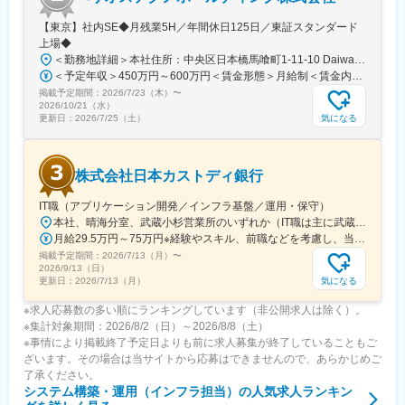
変更の範囲：会社の定める業務
【東京】社内SE◆月残業5H／年間休日125日／東証スタンダード
上場◆
＜勤務地詳細＞本社住所：中央区日本橋馬喰町1-11-10 Daiwa日本橋馬喰町Ⅱ8F勤務地最寄駅：JR総武本線／馬喰町駅受動喫煙対策：敷地内喫煙可能場所あり変更の範囲：無
＜予定年収＞450万円～600万円＜賃金形態＞月給制＜賃金内訳＞月額（基本給）：300,000円～350,000円＜月給＞300,000円～350,000円＜昇給有無＞有＜残業手当＞有＜給与補足＞※上記想定年収には、基本給×12か月に加え、前年度通常賞与額を含めて算定しています。■賞与実績：年2回（7月、12月）、決算賞与■昇給：年1回賃金はあくまでも目安の金額であり、選考を通じて上下する可能性があります。月給(月額)は固定手当を含めた表記です。
掲載予定期間：
2026/7/23（木）
〜
2026/10/21（水）
気になる
更新日：
2026/7/25（土）
株式会社日本カストディ銀行
IT職（アプリケーション開発／インフラ基盤／運用・保守）
本社、晴海分室、武蔵小杉営業所のいずれか（IT職は主に武蔵小杉営業所、配属部署によっては晴海分室） ※転居を伴う転勤なし※リモートワークも可能（要相談）＜勤務地＞■本社住所：東京都中央区晴海1-8-12 晴海アイランド トリトンスクエア オフィスタワーZアクセス：都営大江戸線「勝どき駅」より徒歩5分受動喫煙対策：屋内全面禁煙■晴海分室住所：東京都中央区晴海3-12-1 KDK晴海ビルアクセス：都営大江戸線「勝どき駅」より徒歩6分受動喫煙対策：屋内全面禁煙■武蔵小杉事業所住所：神奈川県川崎市中原区小杉町1-403 武蔵小杉タワープレイスアクセス：JR・東急東横線「武蔵小杉駅」より徒歩3分受動喫煙対策：屋内全面禁煙※変更の範囲：会社の定める事業所（リモートワーク含む）
月給29.5万円～75万円※経験やスキル、前職などを考慮し、当社規定により決定します。＜各ポジションの想定年収＞◎アプリ、インフラ、システム運用・保守└メンバークラス：年収550万円～850万円└リーダー・PMクラス：年収850万円～1,200万円◎ホスト基盤担当：年収700万円～1,200万円
掲載予定期間：
2026/7/13（月）
〜
2026/9/13（日）
気になる
更新日：
2026/7/13（月）
※求人応募数の多い順にランキングしています（非公開求人は除く）。
※集計対象期間：2026/8/2（日）～2026/8/8（土）
※事情により掲載終了予定日よりも前に求人募集が終了していることもご
ざいます。その場合は当サイトから応募はできませんので、あらかじめご
了承ください。
システム構築・運用（インフラ担当）
の人気求人ランキン