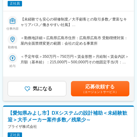
・IoTの推進
能性を広げ大きく羽ばたく舞台をご用意し、あなたの「“やりた
正社員
・AIの導入推進
い”に就ける」を実現します。
◆サーバー・ネットワーク機器の運用・保守業務全般など
※初めから全てをお任せするのではなく、お持ちのスキルやご経験
変更の範囲：会社の定める業務
【未経験でも安心の研修制度／大手顧客との取引多数／豊富なキ
に応じて徐々にお任せする業務を広げていきます。
ャリアパス／働きやすい社風】
仕事内容
■入社後の流れ：
■業務概要：
＜勤務地詳細＞広島県広島市住所：広島県広島市 受動喫煙対策：
数日の社内基礎研修のち、先輩社員のもとOJTを開始します。ま
ネットワークインフラ構築に関するPMO業務をお任せします。
屋内全面禁煙変更の範囲：会社の定める事業所
ずは社内のシステムについて学んでいただき、お持ちのスキルや
勤務地
ご経験に応じて業務をお任せしていきます。マンツーマンで、何
■業務詳細：
でも質問しやすい環境ですのでご安心ください。
＜予定年収＞350万円～750万円＜賃金形態＞月給制＜賃金内訳＞
広島県内の金融機関向けネットワーク系SI対応を行うインフラエ
必要に応じて、資格取得支援制度をご利用いただけます。
月額（基本給）：215,000円～500,000円その他固定手当/月：
ンジニアを募集。基本はルータ、スイッチ等の機器設置における
給与
20,300円＜月給＞235,300円～520,300円＜昇給有無＞有＜残業手
積算、設計、構築、工事を担当いただきます。
■当社について：
当＞有＜給与補足＞※給与額は経験・スキル等を充分考慮の上、決
当社は1948年の創業以来「塗料」「塗装設備販売」「塗装請負事
定します。※上記給与は時間外手当を含まない金額です。※上記年
■キャリアパス：
業」を中心に、専門商社としての豊富なノウハウで顧客の塗装工
収は、入社時の想定金額です。その他固定手当職務担当手当
当面は地域密着にてプロフェッショナルを目指していただきま
応募依頼する
程をトータルサポートしており、自動車業界、建設機械業界、鉄
気になる
30,000円／通信手当 300円■昇給：年1回（7月）■賞与：年2回
す。
（エージェントサービス）
鋼業界と幅広い業界のお客様から多くの依頼を頂いております。
（7月・12月）賃金はあくまでも目安の金額であり、選考を通じ
その後、ご本人の希望やキャリアアップを目的に他案件・他職種
塗料メーカーとの新機能塗料開発分野の拡充や、中国拠点におい
て上下する可能性があります。月給(月額)は固定手当を含めた表記
への挑戦していただくことも、特定分野のスペシャリストとして
ては塗装ロボットの分野で多くの実績を出すなど、従来の”単なる
です。
ご活躍いただくことも可能です。
塗料の卸売販売”の域を出た、高い付加価値を提供する事業を展開
【愛知県みよし市】DXシステムの設計補助＜未経験歓
当社は一人一人のキャリアに寄り添い、最適な職場環境の提供を
しています。今後は、国内外へ拠点を積極的に展開し、M＆Aによ
大切にしています。
迎＞大手メーカー案件多数／残業少～
る事業拡大を進めていく中、デジタルを活用した経営改革にも重
ブライザ株式会社
点的に取り組んでいます。
■当社のキャリア形成支援：
当社では、上流工程を中心に高度な技術サービスを提供できる技
正社員