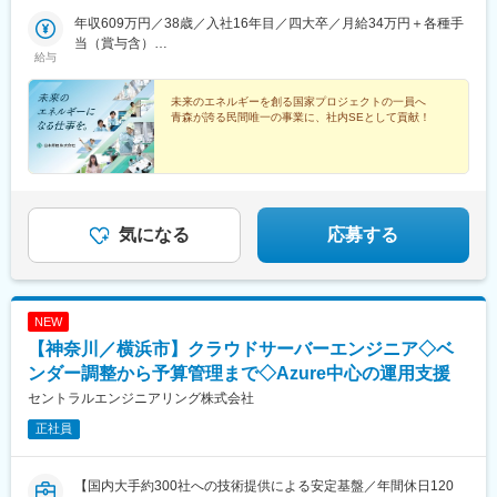
万円以下で入居可能な社宅・寮完備★引越しに伴う費用全額補助
など★Web面接可能※最終面接は対面となる可能性あり／その場合
年収609万円／38歳／入社16年目／四大卒／月給34万円＋各種手
は面接交通費を当社規定により負担します＜勤務地に関わるQ＆A
当（賞与含）
給与
＞Q：生活圏内にはどのような施設がありますか？A：会社の近く
年収595万円／38歳／入社20年目／高校卒／月給33万円＋各種手
にはスポーツ施設や温泉施設、生活圏内には大型スーパーやコン
当（賞与含）
ビニなどがあり、日常生活で不自由をすることはありません。ゆ
未来のエネルギーを創る国家プロジェクトの一員へ
青森が誇る民間唯一の事業に、社内SEとして貢献！
ったりとした広場が多く、バーベキューなどのアウトドアも楽し
むことができます。Q：冬が不安です……。A：室内の寒さ対策は
万全にしています！社員寮も暖かく、冬でも室内では半袖という
人も。雪は積もっても40cmほど。特に寮生活ではほとんど雪かき
の必要はなく、自家用車から雪を落とす程度です。定期的に雪道
運転講座を実施するなど、安心できるサポートも行っています。
気になる
応募する
NEW
【神奈川／横浜市】クラウドサーバーエンジニア◇ベ
ンダー調整から予算管理まで◇Azure中心の運用支援
セントラルエンジニアリング株式会社
正社員
【国内大手約300社への技術提供による安定基盤／年間休日120