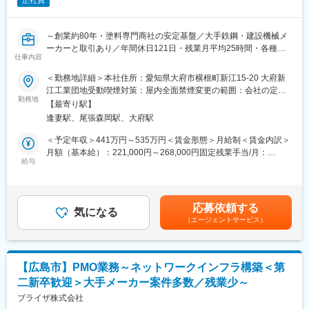
基本は1つの案件に定年まで就業する前提で、頻繁な異動は行わ
正社員
変更の範囲：会社の定める業務
ず、スキル定着と専門性向上を重視しています。
一般職は4段階のグレード制を採用し、その後はマネジメント職ま
～創業約80年・塗料専門商社の安定基盤／大手鉄鋼・建設機械メ
たはエキスパート職へのキャリアアップが可能です。
ーカーと取引あり／年間休日121日・残業月平均25時間・各種手
仕事内容
当などWLB◎～
◎ 希望を重視した柔軟なアサイン
「人が合わない」「やりたいことが変わった」などの相談も可
＜勤務地詳細＞本社住所：愛知県大府市横根町新江15-20 大府新
■業務内容：
能。
江工業団地受動喫煙対策：屋内全面禁煙変更の範囲：会社の定め
「現場と経営をつなぐ次世代ITリーダー候補」を募集します。
本人の希望を尊重し、必要に応じて異動を検討します。派遣形態
勤務地
る事業所
【最寄り駅】
DX・AIなどに興味・学習意欲があり、将来的には社内のIT責任
でも、自分に合った働き方を選べる環境です。
逢妻駅、尾張森岡駅、大府駅
者・リーダーとして活躍したい方を歓迎いたします。
経営企画部門にて、社内システムやネットワークに関する企画・
◎ エンジニア離職率7.8％の安定環境
＜予定年収＞441万円～535万円＜賃金形態＞月給制＜賃金内訳＞
運用の業務に携わっていただくため、幅広い知識を習得しなが
自社のエンジニア育成機関「A-LABO」も有しているため、長期的
月額（基本給）：221,000円～268,000円固定残業手当/月：
ら、経営層に近い立場で経営戦略に貢献できるポジションです。
なキャリアを築きたい方に最適な職場です。
給与
50,963円～61,800円（固定残業時間30時間0分/月）超過した時間
DX・AI推進、運用改善、トラブル対応など幅広い業務を経験する
外労働の残業手当は追加支給＜月給＞271,963円～329,800円（一
ことができます。
■当社について：
律手当を含む）＜昇給有無＞有＜残業手当＞有＜給与補足＞※想定
技術を極めるだけではなく、事業視点も持ちながら現場の業務課
当社は航空宇宙、自動車、電気電子通信、IT情報、エネルギー分
年収とは別に、個人に応じた家族手当、資格手当等を支給■賞与：
応募依頼する
題解決に主体的に動いていただける方をお待ちしております。
野などの業界約300社の大手メーカーに技術を提供。
気になる
年2回（2025年度実績：5.2か月分）■年収例：・30歳（主任）：
（エージェントサービス）
まだ世に出ていない新製品の開発など様々なプロジェクトに参画
年収509万円・35歳（係長職）：年収560万円・40歳（課長
■業務詳細：
し、創業から60年日本のモノづくりを支え続けています。
職）：年収700万円※上記は目安となりますので、個人のスキルや
◆社内システム企画・ネットワーク管理業務
試作～資材調達～開発設計～製造（自社工場）とワンストップで
評価によります。賃金はあくまでも目安の金額であり、選考を通
・販売管理システムの企画・運用
お客様のご要望に対応できることが最大の強み。
じて上下する可能性があります。月給(月額)は固定手当を含めた表
【広島市】PMO業務～ネットワークインフラ構築＜第
・営業／会計システムの企画・運用
また、夕方街に流れる「夕焼け小焼け」の防災無線用のアンプは
記です。
二新卒歓迎＞大手メーカー案件多数／残業少～
・業務フローの改善・支援
全国約40,000箇所に設置された自社製品です。
・IT機材の導入サポート等
ブライザ株式会社
今後の高齢化社会を見据え、医療機器業界にも参入。あなたの可