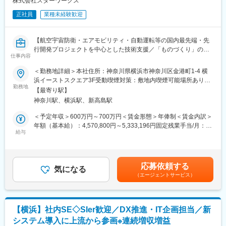
株式会社スターワークス
遣3名
正社員
業種未経験歓迎
■働き方
・フレックス制度：有（コアタイム11時～15時）
【航空宇宙防衛・エアモビリティ・自動運転等の国内最先端・先
・残業時間：5～20時間程度（業務の繁閑による）
行開発プロジェクトを中心とした技術支援／「ものづくり」の欠
仕事内容
かせないエンジニアリングニーズに対しソリューションを提供！
■当社の特徴：
／大手企業と取引にて安定】
＜勤務地詳細＞本社住所：神奈川県横浜市神奈川区金港町1-4 横
・国内に2社、世界に10社しかない希少なスポンジチタンメーカ
浜イーストスクエア3F受動喫煙対策：敷地内喫煙可能場所あり変
ーであり、世界トップクラスのシェアを誇ります。
■業務概要：
勤務地
更の範囲：会社の定める事業所
その中でも、現在世界で4ヵ国のみ製造している、航空機のエン
【最寄り駅】
会社の事業拡大および組織拡大に伴い、全国約1,600名規模の体制
ジンに使用されるプレミアムクオリティーのスポンジチタンを製
神奈川駅、横浜駅、新高島駅
へ成長しました。
造しています。
自社社内で運用中の業務管理システムや各種関連データを主に
＜予定年収＞600万円～700万円＜賃金形態＞年俸制＜賃金内訳＞
・東証プライムに上場しており、安定性とチャレンジ精神を兼ね
Google data portalやMicrosoft powerBI等のダッシュボード上での
年額（基本給）：4,570,800円～5,333,196円固定残業手当/月：
備えております。
視認性やクラウド上での活用の柔軟性を改良・改善頂きます。
給与
119,100円～138,900円（固定残業時間45時間0分/月）超過した時
・半導体製造機械の関連部材やリチウムイオン電池の開発製造
また、Google?work?space上では機能しえない構想中のシステム
間外労働の残業手当は追加支給＜月額＞500,000円～583,333円
等、新規事業に積極的に取り組んでいます。
を自社エンジニアチームまたは、パートナー会社と最新・最適な
（12分割）（一律手当を含む）＜昇給有無＞有＜残業手当＞有＜
・くるみん(2024)取得企業であり、働きやすい環境を整えており
パッケージシステムの組合せやフルスクラッチ開発の仕様決め・
給与補足＞■昇給：年1回 賃金はあくまでも目安の金額であり、選
ます。
応募依頼する
要件定義・導入支援への対応を頂きます。その後の運用・保守に
気になる
考を通じて上下する可能性があります。月給(月額)は固定手当を含
・株式会社神戸製鋼所や日本製鉄など、国内の有名企業からの資
（エージェントサービス）
もご対応頂きます。
めた表記です。
本参加を受けています。
■業務詳細：できる業務からお任せいたします。
変更の範囲：会社の定める業務
【DX推進・システム導入】
【横浜】社内SE◇SIer歓迎／DX推進・IT企画担当／新
・マネーフォワード各種サービスの運用・改善
システム導入に上流から参画※連続増収増益
・採用管理システムの運用・活用推進