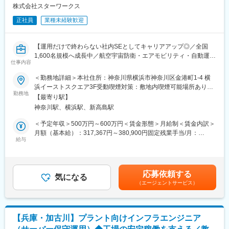
・Sansanの運用・定着支援
株式会社スターワークス
・新規システム（CRM・VRM等）の選定・導入・運用
正社員
業種未経験歓迎
・業務効率化に向けたIT企画・推進
【情報システム業務】
【運用だけで終わらない社内SEとしてキャリアアップ◎／全国
・社内ネットワーク環境の整備
1,600名規模へ成長中／航空宇宙防衛・エアモビリティ・自動運転
・PC・スマートフォン等の端末管理
仕事内容
等の国内最先端・先行開発プロジェクトを中心とした技術支援】
・アカウント管理
＜勤務地詳細＞本社住所：神奈川県横浜市神奈川区金港町1-4 横
・セキュリティ対策の企画・運用
■業務概要：
浜イーストスクエア3F受動喫煙対策：敷地内喫煙可能場所あり変
・ヘルプデスク対応
会社の事業拡大および組織拡大に伴い、全国約1,600名規模の体制
勤務地
更の範囲：会社の定める事業所
・ベンダーコントロール
【最寄り駅】
へ成長しました。
神奈川駅、横浜駅、新高島駅
自社社内で運用中の業務管理システムや各種関連データを主に
【プロジェクト推進】
Google data portalやMicrosoft powerBI等のダッシュボード上での
＜予定年収＞500万円～600万円＜賃金形態＞月給制＜賃金内訳＞
・各部門との要件整理
視認性やクラウド上での活用の柔軟性を改良・改善頂きます。
月額（基本給）：317,367円～380,900円固定残業手当/月：
・システム導入プロジェクト管理
また、Google?work?space上では機能しえない構想中のシステム
給与
99,300円～119,100円（固定残業時間45時間0分/月）超過した時
・業務フロー改善提案
を自社エンジニアチームまたは、パートナー会社と最新・最適な
間外労働の残業手当は追加支給＜月給＞416,667円～500,000円
・IT戦略の立案・実行
パッケージシステムの組合せやフルスクラッチ開発の仕様決め・
（一律手当を含む）＜昇給有無＞有＜残業手当＞有＜給与補足＞■
要件定義・導入支援への対応を頂きます。その後の運用・保守に
昇給：年1回 賃金はあくまでも目安の金額であり、選考を通じて
■当社の魅力：
応募依頼する
もご対応頂きます。
気になる
上下する可能性があります。月給(月額)は固定手当を含めた表記で
・当グループは人財こそが全てのアウトソーシング業界において
（エージェントサービス）
す。
サービスを展開し雇用を拡大していく上で、再度基本的な目線
■業務詳細：できる業務からお任せいたします。
で“働く”と言う事を捉え、『地域に密着したサービス＝長くその地
【DX推進・システム導入】
域で働くことが出来る』ということで2009年11月より地域分社を
・マネーフォワード各種サービスの運用・改善
行っております。
【兵庫・加古川】プラント向けインフラエンジニア
・採用管理システムの運用・活用推進
・株式会社SMBCキャピタル・パートナーズとの連携により強固