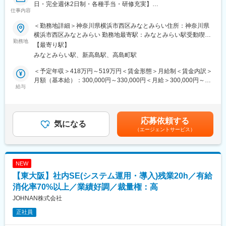
日・完全週休2日制・各種手当・研修充実】
仕事内容
Azureを中心としたクラウドインフラの運用支援業務を担当いただ
＜勤務地詳細＞神奈川県横浜市西区みなとみらい住所：神奈川県
きます。エンドポイント管理や特権管理など、セキュリティ領域
横浜市西区みなとみらい 勤務地最寄駅：みなとみらい駅受動喫煙
にも関わりながら、安定したIT基盤の維持・改善を推進していた
勤務地
対策：屋内全面禁煙変更の範囲：会社の定める事業所（リモート
【最寄り駅】
だきます。社内外の関係者との調整業務も多く、上流工程にも関
ワーク含む）
みなとみらい駅、新高島駅、高島町駅
われるポジションです。
＜予定年収＞418万円～519万円＜賃金形態＞月給制＜賃金内訳＞
■具体的な業務内容：
月額（基本給）：300,000円～330,000円＜月給＞300,000円～
・Azure環境の運用・管理業務
給与
330,000円＜昇給有無＞有＜残業手当＞有＜給与補足＞※経験、ス
・エンドポイント管理（特権管理／ログ分析 等）
キルを考慮して決定いたします。■昇給：年1回（8月）■賞与：年
・各種ドキュメントレビュー・整備
2回（7月、12月）賃金はあくまでも目安の金額であり、選考を通
・関係部署およびベンダーとの調整業務
じて上下する可能性があります。月給(月額)は固定手当を含めた表
応募依頼する
・見積チェック・予算申請対応
気になる
記です。
（エージェントサービス）
■自社のエンジニア育成機関「A-LABO」：
先端をゆく技術が求められる場に身をおくエンジニアのため「A-
LABO」という独自の育成機関・施設を用意し、知識・スキル面の
NEW
成長をバックアップ。基礎研修をはじめ、スキルアップ、キャリ
【東大阪】社内SE(システム運用・導入)残業20h／有給
アアップセミナー、エンジニア交流などを行えるスペースです。
成長に合わせて新しいものを生み出す企画力、人を動かすプレゼ
消化率70%以上／業績好調／裁量権：高
ン力、リーダー・マネージャークラスの育成など、テクニカル×ヒ
JOHNAN株式会社
ューマンスキルの両軸で育成に取り組んでいます。また「A-
正社員
LABO」はカフェのような落ち着いた空間設計で、自習の場として
自由に利用しているエンジニアも多数。今後もさらに充実させて