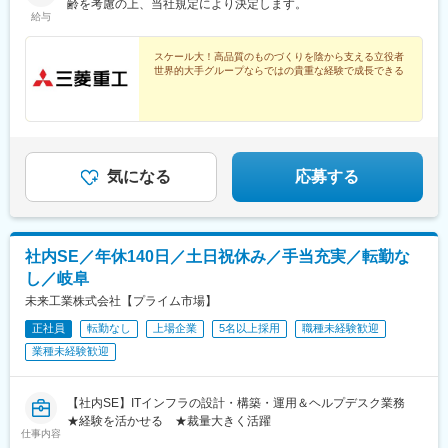
齢を考慮の上、当社規定により決定します。
社後、三菱重工エンジン＆ターボチャージャ株式会社（事業内
駅、大宮駅(京都府)、西大路駅、上鳥羽口駅、十条駅(京都府・近
給与
容：エンジン及びターボチャージャの生産・販売）へ在籍出向。
鉄線)、向日町駅、淀駅、烏丸御池駅、六番町駅、北岡崎駅、今池
勤務地は上記に同じ。※受動喫煙対策：屋内全面禁煙
駅(愛知県)、ナゴヤドーム前矢田駅、高蔵寺駅、柏森駅、知立駅、
スケール大！高品質のものづくりを陰から支える立役者
大府駅、鶴舞駅、栄駅(愛知県)、金山駅(愛知県)、伏見駅(愛知
世界的大手グループならではの貴重な経験で成長できる
県)、豊橋駅、大曽根駅、矢場町駅、藤が丘駅(愛知県)、刈谷駅、
千種駅、小牧原駅、東刈谷駅、土橋駅(愛知県)、新栄町駅(愛知
県)、日進駅(愛知県)、二川駅、丸の内駅(愛知県)、春日井駅(中央
本線)、東名古屋港駅、三河豊田駅、国府宮駅、国際センター駅、
小牧口駅、常滑駅、岩倉駅(愛知県)、三郷駅(愛知県)、三河安城
気になる
応募する
駅、稲沢駅、安城駅、共和駅、藤川駅、乙川駅、新金谷駅、三島
駅、掛川駅、新富士駅(静岡県)、藤枝駅、博多駅、小倉駅(福岡
県)、天神駅、呉服町駅(福岡県)、赤坂駅(福岡県)、天神南駅、渡辺
通駅、熊本駅、スタジアムシティサウス駅、いわき駅、金沢駅、
長野駅、福井駅、岡山駅、松山市駅、福山駅、広島駅、横川駅(広
社内SE／年休140日／土日祝休み／手当充実／転勤な
島県)、中電前駅、呉駅、勝田駅、日立駅、大甕駅、常陸多賀駅、
し／岐阜
佐和駅、研究学園駅、宇都宮駅、小山駅、太田駅(群馬県)、中央前
未来工業株式会社【プライム市場】
橋駅、新前橋駅、苫小牧駅、さっぽろ駅、青森駅、秋田駅、長岡
駅、近鉄四日市駅、大和西大寺駅、鳥取駅、松江駅、下関駅、徳
正社員
転勤なし
上場企業
5名以上採用
職種未経験歓迎
島駅、高松駅(香川県)、高知駅、佐賀駅、大分駅、宮崎駅、鹿児島
業種未経験歓迎
中央駅、彦根駅、新宿西口駅、立川駅、千葉駅、あおば通駅、西
松本駅、新静岡駅、第一通り駅、新豊田駅、名古屋駅、名鉄岐阜
駅、四条駅(京都市営)、大阪梅田駅(阪神線)、神戸三宮駅(阪神)、
【社内SE】ITインフラの設計・構築・運用＆ヘルプデスク業務
山陽姫路駅、紙屋町東駅、薬院大通駅、浜町アーケード駅、通町
★経験を活かせる ★裁量大きく活躍
筋駅、県庁前駅(愛媛県)、高見馬場駅、小川町駅(東京都)、赤坂見
仕事内容