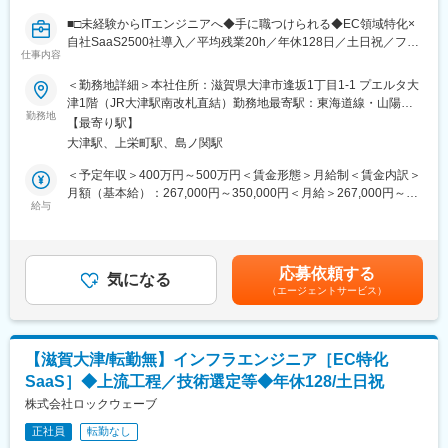
・軽微な不具合修正を担当し、先輩からのFBを通じて、品質基準
■□未経験からITエンジニアへ◆手に職つけられる◆EC領域特化×
と実務の流れを習得。
自社SaaS2500社導入／平均残業20h／年休128日／土日祝／フレ
仕事内容
ックス□■
○3～6ヶ月後
＜勤務地詳細＞本社住所：滋賀県大津市逢坂1丁目1-1 プエルタ大
新機能の一部モジュールを担当し、PHP等を本格習得。先輩とペ
＼スマホEC時代の到来を予見し、日本初のレスポンシブECサイ
津1階（JR大津駅南改札直結）勤務地最寄駅：東海道線・山陽本
ア作業で上流～下流工程を理解。
ト構築プラットフォーム『aishipR』を開発。国内導入実績2,500
勤務地
線／大津駅受動喫煙対策：屋内全面禁煙
【最寄り駅】
社以上／未経験から活躍できる風土◎／
○半年後～
大津駅、上栄町駅、島ノ関駅
要件整理・設計・工数見積に参加し、新機能を設計からリリース
■業務概要：
＜予定年収＞400万円～500万円＜賃金形態＞月給制＜賃金内訳＞
まで一貫担当できるレベルへ成長。将来的にリードエンジニアや
ECサイトを構築運営するためのプラットフォームを提供する
月額（基本給）：267,000円～350,000円＜月給＞267,000円～
フルスタックを目指す。
SaaS事業で業界シェアトップクラスの同社でWebエンジニアとし
給与
350,000円＜昇給有無＞有＜残業手当＞有＜給与補足＞■給与改
てご活躍いただきます。100%自社開発のため、企画～要件定義～
定：年2回（11月・5月）■査定方法：自己評価及び上席評価賃金
★育成・サポート体制
開発～運用まで携わることが可能です。
はあくまでも目安の金額であり、選考を通じて上下する可能性が
・入社時に専属メンター（先輩エンジニア）をアサイン
あります。月給(月額)は固定手当を含めた表記です。
・定期的な技術フォローおよび業務サポートを実施
応募依頼する
■開発環境
気になる
・開発フロー・コードレビュー体制が整備されており、未経験者
（エージェントサービス）
・インフラ：AWS
でも安心して成長できる環境
・構成環境：LAMP（Linux、Apache、MySQL、PHP）
・使用言語：PHP、SQL、JavaScript、HTML、CSS
■組織体制：
・バージョン管理：Github
エンジニアは現在管理職1名とメンバー12名が所属し、メンバー
【滋賀大津/転勤無】インフラエンジニア［EC特化
・ローカル開発環境：Docker
全員でスクラム開発を実施しています。
SaaS］◆上流工程／技術選定等◆年休128/土日祝
・プロセス：アジャイル-スクラム
株式会社ロックウェーブ
■同社サービスについて：
■研修制度： ＼未経験でも安心して成長できる◎／
企業が自社商品をWeb上で販売するECサイトを作るプラットフォ
正社員
転勤なし
○入社後～2か月
ーム「aishipR（アイシップアール）」を提供しています。「カス