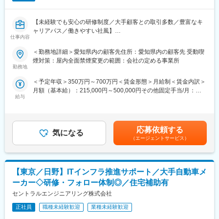
変更の範囲：会社の定める業務
術者の育成を目指しています。充実した教育研修とサポート体制
により、個々人に適した技術や業務領域の経験を経て長期的にキ
【未経験でも安心の研修制度／大手顧客との取引多数／豊富なキ
ャリア形成を実現できる環境です。
ャリアパス／働きやすい社風】
＜教育研修制度＞
仕事内容
・研修センター…横浜研修センターでは、機械設計、情報処理、
■業務概要：
施工管理分野を中心に様々な技術取得プログラムを実施
＜勤務地詳細＞愛知県内の顧客先住所：愛知県内の顧客先 受動喫
愛知県みよし市の顧客先にてDXシステムの設計補助業務をお任せ
・eラーニング…豊富なメニューを揃えたeラーニングシステムを
煙対策：屋内全面禁煙変更の範囲：会社の定める事業所
します。
導入
勤務地
■業務詳細：
・技術者育成プログラム…様々な育成プログラムにより技術者の
＜予定年収＞350万円～700万円＜賃金形態＞月給制＜賃金内訳＞
ＰｏｗｅｒＡｐｐｓ・ＢＩを用いてデジタル推進におけるサポー
スキル向上とキャリア形成を支援
月額（基本給）：215,000円～500,000円その他固定手当/月：
ト業務をお任せします。
・資格取得支援制度…資格取得受験料補助、技術図書購入補助、
給与
20,300円＜月給＞235,300円～520,300円＜昇給有無＞有＜残業手
技術研修補助等の充実した支援制度
当＞有＜給与補足＞※給与額は経験・スキル等を充分考慮の上、決
＜使用ツール＞
＜サポート体制＞
定します。※上記給与は時間外手当を含まない金額です。※上記年
ＰｏｗｅｒＡｐｐｓ・ＢＩ
・キャリアコンサルタント…的確にアドバイスができる専門性の
収は、入社時の想定金額です。その他固定手当職務担当手当
高いキャリアコーディネーター（国家資格）が在籍
応募依頼する
気になる
20,000円／通信手当 300円■昇給：年1回（7月）■賞与：年2回
■キャリアパス：
・評価制度…「業績」「組織貢献度」「能力開発」の指標から公
（エージェントサービス）
（7月・12月）賃金はあくまでも目安の金額であり、選考を通じ
当面は地域密着にてプロフェッショナルを目指していただきま
正な評価を行い、報酬への反映とキャリアアップを実施
て上下する可能性があります。月給(月額)は固定手当を含めた表記
す。
です。
その後、ご本人の希望やキャリアアップを目的に他案件・他職種
■当社について：
【東京／日野】ITインフラ推進サポート／大手自動車メ
への挑戦していただくことも、特定分野のスペシャリストとして
日本のモノづくりを技術力で支える技術系特化のアウトソーシン
ご活躍いただくことも可能です。
グ企業。社員の9割以上がエンジニアという技術者集団です。
ーカー◇研修・フォロー体制◎／住宅補助有
当社は一人一人のキャリアに寄り添い、最適な職場環境の提供を
創業から20年黒字経営の安定基盤。様々な業界の開発プロジェク
セントラルエンジニアリング株式会社
大切にしています。
トに参加して習得したノウハウが強みです。自社エンジニアのみ
正社員
職種未経験歓迎
業種未経験歓迎
で開発を行う【匠プロジェクト】は他社にはない強みです。
■当社のキャリア形成支援：