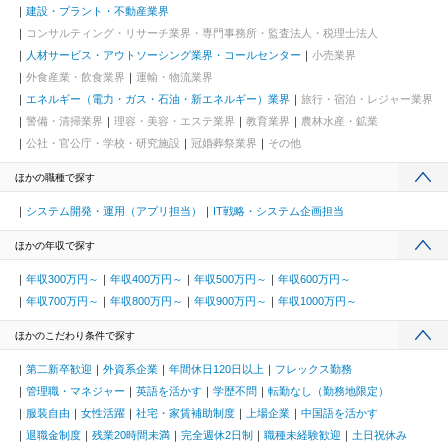
建設・プラント・不動産業界
コンサルティング・リサーチ業界・専門事務所・監査法人・税理士法人
人材サービス・アウトソーシング業界・コールセンター
小売業界
外食産業・飲食業界
運輸・物流業界
エネルギー（電力・ガス・石油・新エネルギー）業界
旅行・宿泊・レジャー業界
警備・清掃業界
理容・美容・エステ業界
教育業界
農林水産・鉱業
公社・官公庁・学校・研究施設
冠婚葬祭業界
その他
ほかの職種で探す
システム開発・運用（アプリ担当）
IT戦略・システム企画担当
ほかの年収で探す
年収300万円～
年収400万円～
年収500万円～
年収600万円～
年収700万円～
年収800万円～
年収900万円～
年収1000万円～
ほかのこだわり条件で探す
第二新卒歓迎
外資系企業
年間休日120日以上
フレックス勤務
管理職・マネジャー
英語を活かす
学歴不問
転勤なし（勤務地限定）
服装自由
女性活躍
社宅・家賃補助制度
上場企業
中国語を活かす
退職金制度
残業20時間未満
完全週休2日制
職種未経験歓迎
土日祝休み