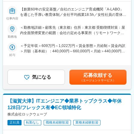
成長に合わせて新しいものを生み出す企画力、人を動かすプレゼ
ン力、リーダー・マネージャークラスの育成など、テクニカル×ヒ
【創業60年の安定基盤／自社のエンジニア育成機関「A-LABO」
ューマンスキルの両軸で育成に取り組んでいます。また「A-
を通じた手厚い教育体制／全社平均残業18.5h／女性社員の育休取
仕事内容
LABO」はカフェのような落ち着いた空間設計で、自習の場として
得率100％／平均有休取得日数12日】
自由に利用しているエンジニアも多数。今後もさらに充実させて
＜勤務地詳細＞顧客先（東京都）住所：東京都 受動喫煙対策：屋
いく方針。
■業務概要：
内全面禁煙変更の範囲：会社の定める事業所（リモートワーク含
半導体SoC開発に関わる設計環境の構築および運用支援業務を担
勤務地
む）
■当社について：
当します。
＜予定年収＞609万円～1,022万円＜賃金形態＞月給制＜賃金内訳
当社は航空宇宙、自動車、電気電子通信、IT情報、エネルギー分
開発者が円滑に業務を進められるよう、アカウント管理やインフ
＞月額（基本給）：440,000円～660,000円＜月給＞440,000円～
野などの業界約300社の大手メーカーに技術を提供。
ラ手続きなどの事務処理と技術支援の両面からサポートしていた
給与
660,000円＜昇給有無＞有＜残業手当＞有＜給与補足＞※経験、ス
まだ世に出ていない新製品の開発など様々なプロジェクトに参画
だきます。
キルを考慮して決定いたします。※残業代は全額支給いたします。
し、創業から60年日本のモノづくりを支え続けています。
■給与改定：年1回（8月）■賞与：年2回（7月、12月）賃金はあく
試作～資材調達～開発設計～製造（自社工場）とワンストップで
■業務詳細：
までも目安の金額であり、選考を通じて上下する可能性がありま
お客様のご要望に対応できることが最大の強み。
・開発アカウントに関する申請処理および案件管理
応募依頼する
気になる
す。月給(月額)は固定手当を含めた表記です。
また、夕方街に流れる「夕焼け小焼け」の防災無線用のアンプは
・社内システムへのデータ入力および運用対応
（エージェントサービス）
全国約40,000箇所に設置された自社製品です。
・CPUサーバやストレージなど開発環境インフラの手配
今後の高齢化社会を見据え、医療機器業界にも参入。あなたの可
・ハードウェアリソースの割り当ておよび管理
能性を広げ大きく羽ばたく舞台をご用意し、
・社内ネットワーク環境に関する調整およびサポート
あなたの「“やりたい”に就ける」を実現します。
【滋賀大津】ITエンジニア◆業界トップクラス◆年休
■自社のエンジニア育成機関「A-LABO」：
128日/フレックス有◆EC領域特化
先端をゆく技術が求められる場に身をおくエンジニアのため、
株式会社ロックウェーブ
変更の範囲：会社の定める業務
「A-LABO」という独自の育成機関・施設を用意し、知識・スキル
面の成長をバックアップ。基礎研修をはじめ、スキルアップ、キ
正社員
転勤なし
職種未経験歓迎
業種未経験歓迎
ャリアアップセミナー、エンジニア交流などを行えるスペースで
す。成長に合わせて新しいものを生み出す企画力、人を動かすプ