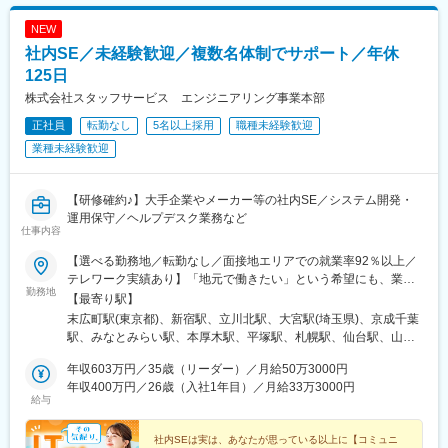
NEW
社内SE／未経験歓迎／複数名体制でサポート／年休
125日
株式会社スタッフサービス エンジニアリング事業本部
正社員
転勤なし
5名以上採用
職種未経験歓迎
業種未経験歓迎
【研修確約♪】大手企業やメーカー等の社内SE／システム開発・
運用保守／ヘルプデスク業務など
仕事内容
【選べる勤務地／転勤なし／面接地エリアでの就業率92％以上／
テレワーク実績あり】「地元で働きたい」という希望にも、業界
勤務地
トップクラスの取引事業所数約7,000件&プロジェクト数80,000件
【最寄り駅】
の中から検討します。⇒勤務地は北海道・東北・北陸・関東・東
末広町駅(東京都)、新宿駅、立川北駅、大宮駅(埼玉県)、京成千葉
海・関西・中国・四国・九州の各都道府県のプロジェクト先※U・I
駅、みなとみらい駅、本厚木駅、平塚駅、札幌駅、仙台駅、山形
ターン歓迎※面接地エリアでの就業率は92％以上※自動車通勤
駅、東武宇都宮駅、高崎駅、水戸駅、つくば駅、松本駅、静岡
OK（エリア・プロジェクトによって変動）※地域/住宅手当、単身
年収603万円／35歳（リーダー）／月給50万3000円
駅、沼津駅、浜松駅、豊田市駅、近鉄名古屋駅、東岡崎駅、あす
赴任手当などサポートも万全です※最終的な就業先は、希望・スキ
年収400万円／26歳（入社1年目）／月給33万3000円
なろう四日市駅、岐阜駅、富山駅、北鉄金沢駅、草津駅(滋賀県)、
給与
ル・経験を考慮し決定します※受動喫煙対策：あり【勤務先企業
烏丸駅、梅田駅(地下鉄)、三ノ宮駅、和歌山市駅、姫路駅、岡山駅
例】◎自動車・自動車部品トヨタ自動車／日産自動車／本田技研
前駅、紙屋町西駅、新山口駅、薬院駅、平和通駅、めがね橋駅、
工業／デンソー／アイシン◎情報端末・家電日立製作所／東芝／
社内SEは実は、あなたが思っている以上に【コミュニ
水道町駅、郡山駅(福島県)、甲府駅、盛岡駅、大街道駅、新潟駅、