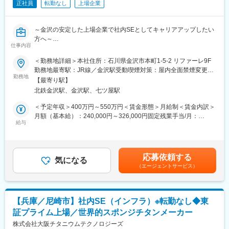
正社員
転勤なし
上場企業
■働き方
年2回、計画メンテナンスによる休日出勤がございますが、出張は
少ない環境です。また、残業月20時間程度で、業務の見通しを立
～金沢の安定した上場企業で社内SEとしてキャリアアップしたい
てやすい働き方です。
方へ～
仕事内容
変更の範囲：会社の定める業務
■業務概要：
＜勤務地詳細＞本社住所：石川県金沢市本町1-5-2 リファーレ9F
社内システムの導入から運用保守をお任せします。
勤務地最寄駅：JR線／金沢駅受動喫煙対策：屋内全面禁煙変更の
・最新のITインフラや製品・サービスの動向を調査し社内業務の
勤務地
範囲：会社の定める事業所（リモートワーク含む）
【最寄り駅】
効率化や改善を検討します。新しいシステムの導入作業から運用
北鉄金沢駅、金沢駅、七ツ屋駅
保守までを一貫して行います。既にZeroTrustセキュリティモデル
や生成AIなど一部を導入していますが、今後更に推進予定です。
＜予定年収＞400万円～550万円＜賃金形態＞月給制＜賃金内訳＞
・稼働中の社内システムにて、ユーザーの入退社に伴うアカウン
月額（基本給）：240,000円～326,000円固定残業手当/月：
ト管理や、障害発生時の原因調査と対応、定期メンテナンス等の
給与
18,700円～25,500円（固定残業時間10時間0分/月）超過した時間
運用保守業務を行います。
外労働の残業手当は追加支給＜月給＞258,700円～351,500円（一
・社内のセキュリティ水準を高めるための対策方針を検討・策定
律手当を含む）＜昇給有無＞有＜残業手当＞有＜給与補足＞■賞与
し、その運用にも携わります。不正アクセスや情報漏洩リスク等
実績：業績に応じて支給賃金はあくまでも目安の金額であり、選
応募依頼する
に対する具体的対策を実施していきます。
気になる
考を通じて上下する可能性があります。月給(月額)は固定手当を含
（エージェントサービス）
めた表記です。
■配属組織：
情報推進部10名（部長、マネージャー2名、メンバー）
【兵庫／尼崎市】社内SE（インフラ）※転勤なし◆東
■休暇について：
証プライム上場／世界的スポンジチタンメーカー
有給の他に、入社直後から使用できるウェルカム休暇・年3回のリ
フレッシュ休暇など、ワークライフバランスが充実しています。
株式会社大阪チタニウムテクノロジーズ