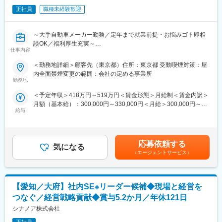
◇先端をいく技術が求められる場に身をおくエンジニアのため
「A-LABO」という独自の育成機関・施設を用意し、知識・スキル
正社員
職種未経験歓迎
面の成長をバックアップ。基礎研修をはじめ、スキルアップ、キ
ャリアアップセミナー、エンジニア交流などを行えるスペースで
～大手自動車メーカー勤務／定年まで就業前提・お悩みゴト即相
す。
談OK／福利厚生充実～
◇成長に合わせて新しいものを生み出す企画力、人を動かすプレ
仕事内容
ゼン力、リーダー・マネージャークラスの育成など、テクニカル×
■業務内容：
ヒューマンスキルの両軸で育成に取り組んでいます。
＜勤務地詳細＞顧客先（東京都）住所：東京都 受動喫煙対策：屋
大手自動車メーカーの社内IT部門にて、サーバー老朽化更新や新
◇また「A-LABO」はカフェのような落ち着いた空間設計で、自習
内全面禁煙変更の範囲：会社の定める事業所
規構築などのインフラ課題を推進するプロジェクトのサポート業
の場として自由に利用しているエンジニアも多数。今後もさらに
勤務地
務をご担当いただきます。
充実させていく方針。
＜予定年収＞418万円～519万円＜賃金形態＞月給制＜賃金内訳＞
ベンダーコントロールや進捗管理、社内調整などを通じてプロジ
月額（基本給）：300,000円～330,000円＜月給＞300,000円～
ェクトを円滑に進める役割です。
■当社について：
給与
330,000円＜昇給有無＞有＜残業手当＞有＜給与補足＞※経験、ス
ITインフラの知識を活かしながら、マネジメント・調整スキルを
◇当社は航空宇宙、自動車、電気電子通信、IT情報、エネルギー
キルを考慮して決定いたします。■昇給：年1回（8月）■賞与：年
身につけることができます。
分野などの業界約300社の大手メーカーに技術を提供。
2回（7月、12月）賃金はあくまでも目安の金額であり、選考を通
◇まだ世に出ていない新製品の開発など様々なプロジェクトに参
じて上下する可能性があります。月給(月額)は固定手当を含めた表
■業務詳細：具体的には以下のような業務をお任せします。
画し、創業から60年日本のモノづくりを支え続けています。
応募依頼する
気になる
記です。
・社内サーバー更新／構築プロジェクトの推進サポート
◇試作～資材調達～開発設計～製造（自社工場）とワンストップ
（エージェントサービス）
・ベンダーコントロールおよび進捗／予算管理
でお客様のご要望に対応できることが最大の強み。
・社内報告資料の作成および報告対応
◇また、夕方街に流れる「夕焼け小焼け」の防災無線用のアンプ
・会議調整／ファシリテーション業務
は全国約40,000箇所に設置された自社製品です。
【愛知／大府】社内SE※リーダー候補◆現場と経営を
・稟議／決裁資料作成および情報収集サポート
◇今後の高齢化社会を見据え、医療機器業界にも参入。あなたの
可能性を広げ大きく羽ばたく舞台をご用意し、あなたの「“やりた
つなぐ／経営戦略貢献◆賞与5.2か月／年休121日
★魅力ポイント★
い”に就ける」を実現します。
シナノア株式会社
◎ 無期雇用派遣／1つのポジションで長期就業が可能