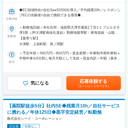
・自社ECプロダクトのデモ環境で機能構成・仕様を理解し、開発
タマイズ性の高さ」「ECを活かした専門サービスが豊富」である
フローの基礎を習得。
ことが特徴です。
◆EC領域特化×自社SaaS2500社導入／平均残業20h／レスポンシ
・軽微な不具合修正を担当し、先輩からのFBを通じて、品質基準
ブECの先駆者×自由で挑戦できる環境◆
と実務の流れを習得。
仕事内容
＼スマホEC時代の到来を予見し、日本初のレスポンシブECサイ
＜勤務地詳細＞本社住所：滋賀県大津市逢坂1丁目1-1 プエルタ大
○3～6ヶ月後
ト構築プラットフォーム『aishipR』を開発。以来、ギフト・食
津1階（JR大津駅南改札直結）勤務地最寄駅：東海道線・山陽本
新機能の一部モジュールを担当し、PHP等を本格習得。先輩とペ
品・レンタル領域などで特化型ECを次々と創出し、国内導入実績
勤務地
線／大津駅受動喫煙対策：屋内全面禁煙
ア作業で上流～下流工程を理解。
【最寄り駅】
2,500社以上／特定分野シェアNo.1のSaaSベンダーへと成長／び
大津駅、上栄町駅、島ノ関駅
わ湖畔の本社から、全国の中小企業ECに“売れる体験”を提供中！
○半年後～
／
＜予定年収＞560万円～804万円＜賃金形態＞年俸制半期年俸制 ※
要件整理・設計・工数見積に参加し、新機能を設計からリリース
半期年俸を6分割し毎月月額として支給＜賃金内訳＞年額（基本
まで一貫担当できるレベルへ成長。将来的にリードエンジニアや
■業務概要：
給与
給）：4,068,000円～6,588,000円固定残業手当/月：121,000円
フルスタックを目指す。
LaravelベースのSaaS開発を担うフルスタックエンジニアとなり
（固定残業時間45時間0分/月～45時間0分/月）超過した時間外労
ます。要件定義～実装、技術選定や設計方針などにも従事いただ
働の残業手当は追加支給＜月額＞460,000円～670,000円（12分
★育成・サポート体制
けます。自社プロダクト『aiship』の新機能開発、改修、アーキ
割）（一律手当を含む）＜昇給有無＞有＜残業手当＞有＜給与補
・入社時に専属メンター（先輩エンジニア）をアサイン
応募依頼する
テクチャ見直しなどをチームで推進なども期待しており、経営層
気になる
足＞■給与改定：年2回（11月・5月）■査定方法：自己評価及び上
・定期的な技術フォローおよび業務サポートを実施
（エージェントサービス）
と連携しながら技術選定にも関与できます。
席評価賃金はあくまでも目安の金額であり、選考を通じて上下す
・開発フロー・コードレビュー体制が整備されており、未経験者
ご経験に応じてできる方にはPM、エンジニア育成の組織作り、サ
る可能性があります。月給(月額)は固定手当を含めた表記です。
でも安心して成長できる環境
ービス企画などにも携わっていただきます。
■組織体制：
【薬院駅徒歩5分】社内SE◆残業月10h／自社サービス
■開発環境
エンジニアは現在管理職1名とメンバー12名が所属し、メンバー
に携わる／年休125日◆黒字安定経営／転勤無
・インフラ：AWS
全員でスクラム開発を実施しています。
・構成環境：LAMP（Linux、Apache、MySQL、PHP）
株式会社シード・コーポレーション
・使用言語：PHP、SQL、JavaScript、HTML、CSS
■同社サービスについて：
正社員
転勤なし