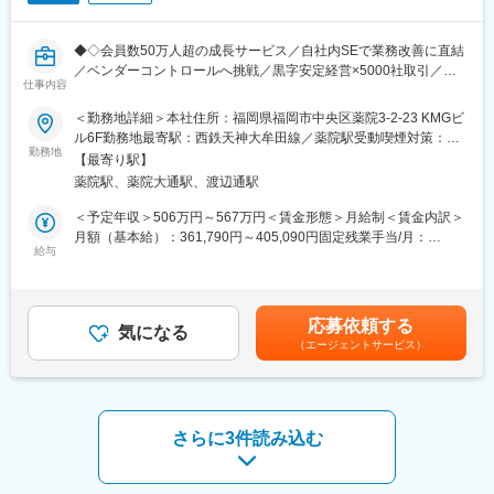
・バージョン管理：Github
企業が自社商品をWeb上で販売するECサイトを作るプラットフォ
・ローカル開発環境：Docker
ーム「aishipR（アイシップアール）」を提供しています。「カス
・プロセス：アジャイル-スクラム
タマイズ性の高さ」「ECを活かした専門サービスが豊富」である
◆◇会員数50万人超の成長サービス／自社内SEで業務改善に直結
ことが特徴です。
／ベンダーコントロールへ挑戦／黒字安定経営×5000社取引／残
■組織体制とご活躍まで：
仕事内容
業月10h×土日祝休み◆◇
エンジニアは現在管理職1名とメンバー12名が所属し、メンバー
＜勤務地詳細＞本社住所：福岡県福岡市中央区薬院3-2-23 KMGビ
全員でスクラム開発を実施しています。
■おすすめPOINT
ル6F勤務地最寄駅：西鉄天神大牟田線／薬院駅受動喫煙対策：屋
・客先常駐から脱却し、自社サービスに腰を据えて関われる環
勤務地
内全面禁煙変更の範囲：会社の定める事業所
■働き方について：
【最寄り駅】
境！業務理解×IT改善に深く関与できます◎
・年休128日
薬院駅、薬院大通駅、渡辺通駅
・将来は上流工程やベンダーコントロールに挑戦可能！
・ 完全週休二日制
・残業月10時間程度＆基本夜間対応なしで働きやすさも両立◎
＜予定年収＞506万円～567万円＜賃金形態＞月給制＜賃金内訳＞
・服装自由
月額（基本給）：361,790円～405,090円固定残業手当/月：
・京都駅からたった9分、JR大津駅直結の好立地です。
■職務内容
給与
77,690円～86,990円（固定残業時間35時間0分/月）超過した時間
「京都に住んで滋賀に通う」スタイルも、「自然豊かな滋賀で暮
(1)現行システムの現状把握、アカウント管理
外労働の残業手当は追加支給＜月給＞439,480円～492,080円（一
らし都心へアクセスする」スタイルも可能。満員電車とは無縁の
(2)社内ヘルプデスク、トラブル対応
律手当を含む）＜昇給有無＞有＜残業手当＞有＜給与補足＞※経験
快適な通勤環境で、QOL高く働けます。
(3)基幹システム刷新プロジェクトの推進
や能力などを総合的に考慮し、支給額を決定。■昇給：年1回（4
応募依頼する
気になる
月）■賞与：年2回（7月・12月）※半期の評価に基づいて1か月～2
■同社サービスについて：
（エージェントサービス）
・入社後は社内システムや業務フローの理解からスタート。
か月を支給賃金はあくまでも目安の金額であり、選考を通じて上
企業が自社商品をWeb上で販売するECサイトを作るプラットフォ
・半年～1年後を目安に、自社基幹システム刷新プロジェクトへ参
下する可能性があります。月給(月額)は固定手当を含めた表記で
ーム「aishipR（アイシップアール）」を提供しています。「カス
画いただきます。
す。
タマイズ性の高さ」「ECを活かした専門サービスが豊富」である
※開発は外部ベンダーが担当するため、ベンダーコントロールや進
ことが特徴です。自社ECサイト内でギフトサービスを実施するこ
行管理が中心です。
さらに3件読み込む
とも可能になるなど、ECサイト需要が高まる中、市場ニーズに合
システム開発経験を活かしながら、上流工程やプロジェクト推進
わせて新サービスを開発し続けシェア率を高めています。
に携われるポジションです。