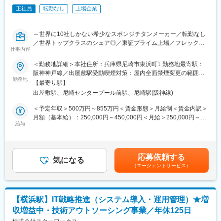
正社員
転勤なし
上場企業
■当社について：
当社は1980年設立の独立系SIerとして、メーカーや製品に縛られ
ない多種多様なソリューションを幅広い業界のお客様に提供し、
～世界に10社しかない希少なスポンジチタンメーカー／転勤なし
高い評価と信頼を築いてきました。2013年には米シリコンバレ
／世界トップクラスのシェア◎／東証プライム上場／フレックス
ー、2016年にはカナダに子会社を設立し、グローバル展開を加
仕事内容
制度／充実した福利厚生～
速。2025年1月には持株会社体制へ移行し、上場を維持しながら
＜勤務地詳細＞本社住所：兵庫県尼崎市東浜町1 勤務地最寄駅：
グループ全体の経営戦略を牽引します。安定した経営基盤と、常
■職務内容：
阪神神戸線／出屋敷駅受動喫煙対策：屋内全面禁煙変更の範囲：
に新しい挑戦を続ける企業文化が特徴です。
当社の社内SEとして主にインフラシステムに関わる業務を担当し
勤務地
会社の定める事業所
【最寄り駅】
て頂きます。
変更の範囲：会社の定める業務
出屋敷駅、尼崎センタープール前駅、尼崎駅(阪神線)
■業務詳細
＜予定年収＞500万円～855万円＜賃金形態＞月給制＜賃金内訳＞
仮想基盤システムの更新工事、運用保守業務をお任せいたしま
月額（基本給）：250,000円～450,000円＜月給＞250,000円～
す。
給与
450,000円＜昇給有無＞有＜残業手当＞有＜給与補足＞※上記年収
その後、BCP対策強化として仮想基盤システムの社外移設や将来
は、残業手当20時間／月を含めた金額です。■昇給：あり■賞与：
的なクラウド移行の業務もご経験いただく予定で
年2回賃金はあくまでも目安の金額であり、選考を通じて上下する
可能性があります。月給(月額)は固定手当を含めた表記です。
応募依頼する
※仮想基盤システムの役割…メール、セキュリティ、販売、製造、
気になる
（エージェントサービス）
生産管理、品質保証、購買等、社内システムの内、90％のシステ
ムが仮想基盤上で稼働しています
■組織構成：
【横浜駅】IT戦略推進（システム導入・運用管理）★増
管理職2名（部長／60代、グループ長／50代）、副長1名（40
収増益中・技術アウトソーシング事業／年休125日
代）、主任2名（40代）
一般8名（60代／1名、40代／3名、30代／3名、20代／1名）、派