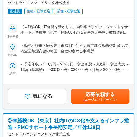
LABO」という独自の育成機関・施設を用意し、知識・スキル面の
セントラルエンジニアリング株式会社
成長をバックアップ。
基礎研修をはじめ、スキルアップ、キャリアアップセミナー、エ
正社員
職種未経験歓迎
業種未経験歓迎
ンジニア交流などを行えるスペースです。
成長に合わせて新しいものを生み出す企画力、人を動かすプレゼ
【未経験OK／IT知見を活かして、自動車大手のプロジェクトをサ
ン力、リーダー・マネージャークラスの育成など、テクニカル×ヒ
ポート／各種手当充実／創業60年の安定基盤／手厚い教育体制】
ューマンスキルの両軸で育成に取り組んでいます。
仕事内容
また「A-LABO」はカフェのような落ち着いた空間設計で、自習の
■業務内容：
場として自由に利用しているエンジニアも多数。今後もさらに充
＜勤務地詳細＞顧客先（東京都）住所：東京都 受動喫煙対策：屋
◇大手自動車メーカーの社内IT部門にて、サーバー老朽化更新や
実させていく方針。
内全面禁煙変更の範囲：会社の定める事業所
新規構築などのインフラ課題を推進するプロジェクトのサポート
勤務地
をお任せします。
■当社について：
＜予定年収＞418万円～519万円＜賃金形態＞月給制＜賃金内訳＞
◇プロジェクトに協力する外部ベンダー管理や進捗管理、社内調
当社は航空宇宙、自動車、電気電子通信、IT情報、エネルギー分
月額（基本給）：300,000円～330,000円＜月給＞300,000円～
整などを通してプロジェクトを円滑に進める役割です。
野などの業界約300社の大手メーカーに技術を提供するアウトソ
給与
330,000円＜昇給有無＞有＜残業手当＞有＜給与補足＞※経験、ス
◇ITインフラの知識を活かしながら、マネジメント・調整スキル
ーシング企業。
キルを考慮して決定いたします。■昇給：年1回（8月）■賞与：年
を身につけられるポジションです。
まだ世に出ていない新製品の開発など様々なプロジェクトに参画
2回（7月、12月）賃金はあくまでも目安の金額であり、選考を通
し、創業から60年日本のモノづくりを支え続けています。
じて上下する可能性があります。月給(月額)は固定手当を含めた表
■具体的には：
試作～資材調達～開発設計～製造（自社工場）とワンストップで
応募依頼する
気になる
記です。
◇社内サーバー更新／構築プロジェクトの推進サポート
お客様のご要望に対応できることが最大の強み。
（エージェントサービス）
◇ベンダーコントロールおよび進捗／予算管理
今後の高齢化社会を見据え、医療機器業界にも参入。あなたの可
◇社内報告資料の作成および報告対応
能性を広げ大きく羽ばたく舞台をご用意し、あなたの「“やりた
◇会議調整／ファシリテーション業務
い”に就ける」を実現します。
◎未経験OK【東京】社内ITのDX化を支えるインフラ推
◇稟議決裁資料作成および情報収集サポート
変更の範囲：会社の定める業務
進・PMOサポート◆長期安定／年休120日
■自社のエンジニア育成機関「A-LABO」：
セントラルエンジニアリング株式会社