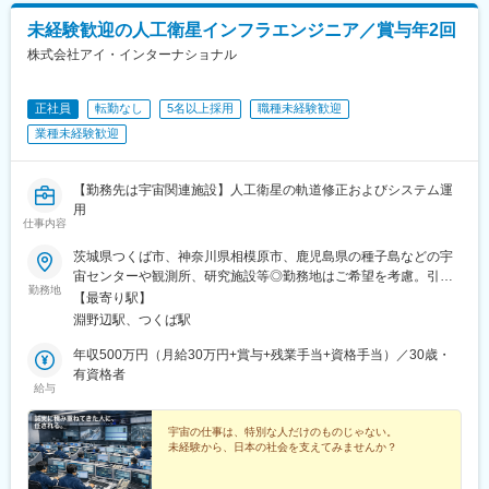
未経験歓迎の人工衛星インフラエンジニア／賞与年2回
株式会社アイ・インターナショナル
正社員
転勤なし
5名以上採用
職種未経験歓迎
業種未経験歓迎
【勤務先は宇宙関連施設】人工衛星の軌道修正およびシステム運
用
仕事内容
茨城県つくば市、神奈川県相模原市、鹿児島県の種子島などの宇
宙センターや観測所、研究施設等◎勤務地はご希望を考慮。引越
勤務地
費用は弊社が負担します。◎車通勤も可能です！★U・Iターン支
【最寄り駅】
援あり！引っ越し費用や礼金も会社が全額負担します。好きな地
淵野辺駅、つくば駅
域で働きたい、新しい環境でチャレンジしたい方、安定企業で長
く働きたい方も大歓迎♪【勤務地】茨城県つくば市（最寄駅：つく
年収500万円（月給30万円+賞与+残業手当+資格手当）／30歳・
ば駅）神奈川県相模原市（最寄駅：淵野辺駅）鹿児島県熊毛郡南
有資格者
給与
種子町（鹿児島駅よりフェリー）受動喫煙対策：あり（建物内禁
煙）
宇宙の仕事は、特別な人だけのものじゃない。
未経験から、日本の社会を支えてみませんか？