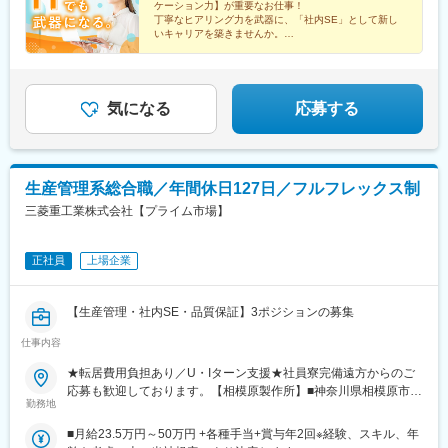
ケーション力】が重要なお仕事！
三菱電機／パナソニック／富士通◎航空・宇宙IHI／三菱重工業／
天文館通駅、東京駅、神田駅(東京都)、三鷹駅、赤坂駅(東京都)、
丁寧なヒアリング力を武器に、「社内SE」として新し
川崎重工業
東池袋駅、茅場町駅、六本木駅、東新宿駅、池袋駅、日本橋駅(東
いキャリアを築きませんか。
京都)、錦糸町駅、目黒駅、渋谷駅、品川駅、神谷町駅、大塚駅(東
★元販売職の方も多数活躍中
京都)、上野駅、新宿三丁目駅、大手町駅(東京都)、中野駅(東京
★一人前になるためのサポート充実
都)、八丁堀駅(東京都)、有楽町駅、蒲田駅、中野坂上駅、東京テ
★未経験入社大歓迎！
レポート駅、豊洲駅、御茶ノ水駅、五反田駅、飯田橋駅、恵比寿
気になる
応募する
駅、田町駅(東京都)、御徒町駅、東陽町駅、虎ノ門駅、西新宿駅、
市ケ谷駅、半蔵門駅、初台駅、日の出駅(東京都)、浅草駅、大崎
駅、三田駅(東京都)、後楽園駅、高田馬場駅、両国駅、神保町駅、
水道橋駅、九段下駅、荻窪駅、亀戸駅、秋葉原駅、汐留駅、葛西
生産管理系総合職／年間休日127日／フルフレックス制
駅、藤沢駅、川崎駅、新高島駅、新横浜駅、愛甲石田駅、戸塚
三菱重工業株式会社【プライム市場】
駅、湘南台駅、天王町駅、武蔵小杉駅、南橋本駅、桜木町駅、南
林間駅、鶴見駅、新川崎駅、武蔵新城駅、小田原駅、善行駅、天
空橋駅、ＹＲＰ野比駅、新百合ケ丘駅、相原駅、京急新子安駅、
正社員
上場企業
海老名駅(相鉄・小田急)、新杉田駅、鴨居駅、葭川公園駅、海浜幕
張駅、船橋駅、柏駅、八千代台駅、八幡宿駅、土気駅、蘇我駅、
木更津駅、千葉みなと駅、新習志野駅、佐倉駅、松戸駅、西船橋
【生産管理・社内SE・品質保証】3ポジションの募集
駅、さいたま新都心駅、川越駅、熊谷駅、浦和駅、狭山市駅、南
越谷駅、川口駅、東所沢駅、和光市駅、朝霞台駅、新越谷駅、久
仕事内容
喜駅、武蔵浦和駅、春日部駅、大阪駅、京橋駅(大阪府)、ＪＲ難波
★転居費用負担あり／U・Iターン支援★社員寮完備遠方からのご
駅、門真市駅、淀屋橋駅、北浜駅(大阪府)、肥後橋駅、江坂駅、東
応募も歓迎しております。【相模原製作所】■神奈川県相模原市中
三国駅、阿波座駅、南港東駅、中之島駅、四ツ橋駅、西三荘駅、
勤務地
央区田名3000・JR横浜線相模原駅下車：社有連絡バス25分・JR
西中島南方駅、西梅田駅、本町駅、南森町駅、神戸駅(兵庫県)、尼
相模線上溝駅：社有連絡バス15分・京王相模原線・JR横浜線・JR
崎駅(東海道本線)、御崎公園駅、医療センター駅、西宮駅(ＪＲ
■月給23.5万円～50万円 +各種手当+賞与年2回※経験、スキル、年
相模線橋本駅下車：社有連絡バス20分※三菱重工業株式会社に入
線)、明石駅、林崎松江海岸駅、京都駅、西院駅(阪急線)、長岡京