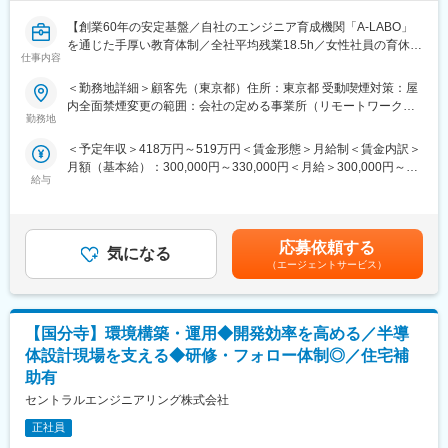
当社では、上流工程を中心に高度な技術サービスを提供できる技
変更の範囲：会社の定める業務
【創業60年の安定基盤／自社のエンジニア育成機関「A-LABO」
術者の育成を目指しています。充実した教育研修とサポート体制
を通じた手厚い教育体制／全社平均残業18.5h／女性社員の育休取
により、個々人に適した技術や業務領域の経験を経て長期的にキ
仕事内容
得率100％／平均有休取得日数12日】
ャリア形成を実現できる環境です。
＜教育研修制度＞
＜勤務地詳細＞顧客先（東京都）住所：東京都 受動喫煙対策：屋
■業務概要：
・研修センター…横浜研修センターでは、機械設計、情報処理、
内全面禁煙変更の範囲：会社の定める事業所（リモートワーク含
◇社内サーバーの老朽更新や新規構築に関する推進業務を担当し
施工管理分野を中心に様々な技術取得プログラムを実施
勤務地
む）
ていただきます。
・eラーニング…豊富なメニューを揃えたeラーニングシステムを
＜予定年収＞418万円～519万円＜賃金形態＞月給制＜賃金内訳＞
◇ベンダーコントロールや進捗管理、社内向け資料作成などを通
導入
月額（基本給）：300,000円～330,000円＜月給＞300,000円～
じて、ITインフラプロジェクトを支援するポジションです。
・技術者育成プログラム…様々な育成プログラムにより技術者の
給与
330,000円＜昇給有無＞有＜残業手当＞有＜給与補足＞※経験、ス
◇関係部署との調整業務も多く、コミュニケーション力を活かせ
スキル向上とキャリア形成を支援
キルを考慮して決定いたします。※残業代は全額支給いたします。
る環境です。
・資格取得支援制度…資格取得受験料補助、技術図書購入補助、
■給与改定：年1回（8月）■賞与：年2回（7月、12月）賃金はあく
技術研修補助等の充実した支援制度
までも目安の金額であり、選考を通じて上下する可能性がありま
■業務詳細：
＜サポート体制＞
応募依頼する
気になる
す。月給(月額)は固定手当を含めた表記です。
◇社内サーバー更新および新規構築案件の推進
・キャリアコンサルタント…的確にアドバイスができる専門性の
（エージェントサービス）
◇ベンダーコントロールおよび進捗管理対応
高いキャリアコーディネーター（国家資格）が在籍
◇社内向け報告資料や会議資料の作成
・評価制度…「業績」「組織貢献度」「能力開発」の指標から公
◇会議日程調整およびファシリテート業務
正な評価を行い、報酬への反映とキャリアアップを実施
【国分寺】環境構築・運用◆開発効率を高める／半導
◇社内稟議や決裁申請に関するサポート業務
体設計現場を支える◆研修・フォロー体制◎／住宅補
■自社のエンジニア育成機関「A-LABO」：
助有
先端をゆく技術が求められる場に身をおくエンジニアのため「A-
変更の範囲：会社の定める業務
セントラルエンジニアリング株式会社
LABO」という独自の育成機関・施設を用意し、知識・スキル面の
成長をバックアップ。基礎研修をはじめ、スキルアップ、キャリ
正社員
アアップセミナー、エンジニア交流などを行えるスペースです。