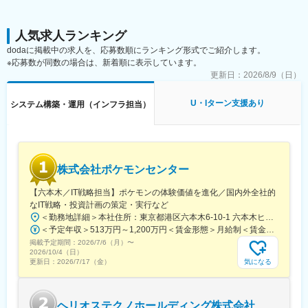
■組織構成・研修
・40代2名の少数組織で裁量大！
・入社後1か月は各部署理解＋テクニカルマネージャーのOJTで実
人気求人ランキング
務習得◎
dodaに掲載中の求人を、応募数順にランキング形式でご紹介します。
※応募数が同数の場合は、新着順に表示しています。
■キャリアパス
更新日：
2026/8/9（日）
・運用→業務改善→上流・ベンダー管理へ段階的に成長できます
◎
U・Iターン支援あり
システム構築・運用（インフラ担当）
・社内業務を横断的に理解し、IT戦略に関わる存在へ！
■働き方
・土日祝休み／残業月10h程度／夜間対応ほぼなし
・育休取得実績あり（男性含む）で長期就業可能◎
株式会社ポケモンセンター
・出張・転勤なしで安定した働きかたが叶います！
【六本木／IT戦略担当】ポケモンの体験価値を進化／国内外全社的
■当社について：
なIT戦略・投資計画の策定・実行など
当社は「住」の困りごとを解決する、暮らしの安心かけつけサー
＜勤務地詳細＞本社住所：東京都港区六本木6-10-1 六本木ヒルズ森タワー47F受動喫煙対策：屋内全面禁煙変更の範囲：会社の定める事業所（リモートワーク含む）
ビス等を展開。
＜予定年収＞513万円～1,200万円＜賃金形態＞月給制＜賃金内訳＞月額（基本給）：427,930円～837,000円固定残業手当/月：69,930円～163,480円（固定残業時間25時間0分/月）超過した時間外労働の残業手当は追加支給＜月給＞497,860円～1,000,480円（一律手当を含む）＜昇給有無＞有＜残業手当＞有賃金はあくまでも目安の金額であり、選考を通じて上下する可能性があります。月給(月額)は固定手当を含めた表記です。
その知名度は業界トップクラスで、日本全国で約5,000社も販売代
掲載予定期間：
理店契約をいただいています。
2026/7/6（月）
〜
2026/10/4（日）
外国人入居者も増えている昨今、コールセンターが21カ国語対応
気になる
更新日：
2026/7/17（金）
になるなど、常に市場に対して先手を打ち、積極的に新たなサー
ビスを始めています。設立以来、19年連続売り上げアップを遂げ
ており、黒字経営と業績も好調です。
ヘリオステクノホールディング株式会社