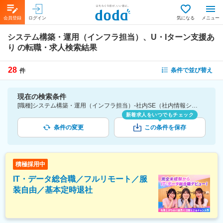
会員登録
ログイン
気になる
メニュー
システム構築・運用（インフラ担当）、U・Iターン支援あ
り
の転職・求人検索結果
28
条件で並び替え
件
現在の検索条件
[職種]システム構築・運用（インフラ担当）-社内SE（社内情報システム） [詳細条件](待遇・福利厚生)U・Iターン支援あり
新着求人をいつでもチェック
条件の変更
この条件を保存
積極採用中
IT・データ総合職／フルリモート／服
装自由／基本定時退社