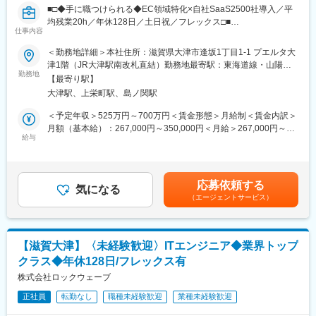
■□◆手に職つけられる◆EC領域特化×自社SaaS2500社導入／平
レゼン力、リーダー・マネージャークラスの育成など、テクニカ
均残業20h／年休128日／土日祝／フレックス□■
ル×ヒューマンスキルの両軸で育成に取り組んでいます。また「A-
仕事内容
LABO」はカフェのような落ち着いた空間設計で、自習の場として
＼スマホEC時代の到来を予見し、日本初のレスポンシブECサイ
自由に利用しているエンジニアも多数います。今後もさらに充実
＜勤務地詳細＞本社住所：滋賀県大津市逢坂1丁目1-1 プエルタ大
ト構築プラットフォーム『aishipR』を開発。国内導入実績2,500
させていく方針。
津1階（JR大津駅南改札直結）勤務地最寄駅：東海道線・山陽本
社以上／未経験から活躍できる風土◎／
勤務地
線／大津駅受動喫煙対策：屋内全面禁煙
【最寄り駅】
■当社について：
大津駅、上栄町駅、島ノ関駅
■業務概要：
当社は、航空宇宙、自動車、電気・電子・通信、IT・情報、エネ
ECサイトを構築運営するためのプラットフォームを提供する
ルギー分野などの業界で、約300社の大手メーカーに技術を提供
＜予定年収＞525万円～700万円＜賃金形態＞月給制＜賃金内訳＞
SaaS事業で業界シェアトップクラスの同社でWebエンジニアとし
しています。まだ世に出ていない新製品の開発など様々なプロジ
月額（基本給）：267,000円～350,000円＜月給＞267,000円～
てご活躍いただきます。100%自社開発のため、企画～要件定義～
ェクトに参画し、創業から60年、日本のモノづくりを支え続けて
給与
350,000円＜昇給有無＞有＜残業手当＞有＜給与補足＞■給与改
開発～運用まで携わることが可能です。
います。試作～資材調達～開発設計～製造（自社工場）とワンス
定：年2回（11月・5月）■査定方法：自己評価及び上席評価賃金
トップでお客様のご要望に対応できることが最大の強み。また、
はあくまでも目安の金額であり、選考を通じて上下する可能性が
■開発環境
夕方街に流れる「夕焼け小焼け」の防災無線用のアンプは全国約
あります。月給(月額)は固定手当を含めた表記です。
応募依頼する
・インフラ：AWS
40,000箇所に設置された自社製品です。今後の高齢化社会を見据
気になる
（エージェントサービス）
・構成環境：LAMP（Linux、Apache、MySQL、PHP）
え、医療機器業界にも参入。あなたの可能性を広げ大きく羽ばた
・使用言語：PHP、SQL、JavaScript、HTML、CSS
く舞台をご用意し、あなたの「やりたいに就ける」を実現しま
・バージョン管理：Github
す。
・ローカル開発環境：Docker
【滋賀大津】〈未経験歓迎〉ITエンジニア◆業界トップ
・プロセス：アジャイル-スクラム
変更の範囲：会社の定める業務
クラス◆年休128日/フレックス有
■研修制度： ＼業界未経験でも安心して成長できる◎／
株式会社ロックウェーブ
○入社後～2か月
正社員
転勤なし
職種未経験歓迎
業種未経験歓迎
・自社ECプロダクトのデモ環境で機能構成・仕様を理解し、開発
フローの基礎を習得。