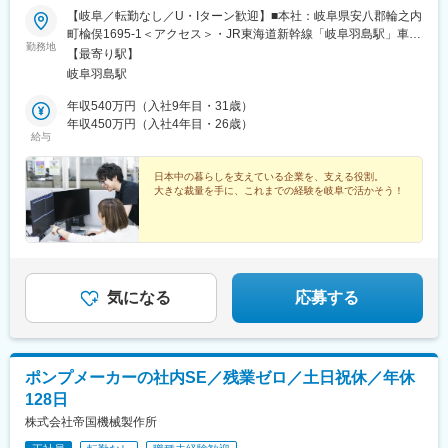
附駅、向原駅(東京都)、人形町駅、新大久保駅、京橋駅(東京都)、
【岐阜／転勤なし／U・Iターン歓迎】■本社：岐阜県安八郡輪之内
泉岳寺駅、虎ノ門ヒルズ駅、巣鴨新田駅、新御徒町駅、新宿駅(東
町楡俣1695-1＜アクセス＞・JR東海道新幹線「岐阜羽島駅」車で
京メトロ)、竹橋駅、宝町駅(東京都)、銀座一丁目駅、中野新橋
勤務地
15分・JR東海道本線「大垣駅」車で25分☆マイカー通勤OK（駐
【最寄り駅】
駅、台場駅、新御茶ノ水駅、内幸町駅、都庁前駅、四ツ谷駅、麹
車場あり）☆受動喫煙対策あり（屋内原則禁煙）
町駅、浅草駅(ＴＸ)、大崎広小路駅、面影橋駅、両国駅(都営線)、
岐阜羽島駅
新橋駅、柳小路駅、八丁畷駅、星川駅、馬車道駅、国道駅、鹿島
年収540万円（入社9年目・31歳）
田駅、緑町駅、高島町駅、海老名駅(相模線)、千葉中央駅、京成西
年収450万円（入社4年目・26歳）
船駅、北与野駅、大阪城公園駅、なんば駅(地下鉄)、古川橋駅、な
給与
にわ橋駅、渡辺橋駅、新大阪駅、西大橋駅、心斎橋駅、堺筋本町
駅、大阪天満宮駅、西元町駅、計算科学センター駅、山陽明石
日本中の暮らしを支えている企業を、支える役割。
駅、西院駅(京福線)、くいな橋駅、桂川駅(京都府)、日比野駅(名古
大きな裁量を手に、これまでの経験を岐阜で活かそう！
屋市営)、大門駅(愛知県)、矢田駅(愛知県)、上前津駅、栄町駅(愛
知県)、東別院駅、森下駅(愛知県)、車道駅、高岳駅、久屋大通
駅、多屋駅、祇園駅(福岡県)、熊本駅前駅、八千代町駅、市役所前
駅(長野県)、福井駅(福井県)、横川駅、市役所前駅(広島県)、宇都
宮駅東口駅、阿波富田駅、高松築港駅、高知駅前駅、仲御徒町
駅、立川南駅、北１２条駅、仙台駅(地下鉄)、日吉町駅、新浜松
気になる
応募する
駅、名鉄名古屋駅、新富町駅(富山県)、東梅田駅、三宮駅(神戸新
交通)、西川緑道公園駅、本通駅、旦過駅、桜町駅(長崎県)、九品
寺交差点駅、市役所前駅(愛媛県)、甲東中学校前駅、淡路町駅、溜
池山王駅、東池袋四丁目駅、西武新宿駅、六本木一丁目駅、日比
ポンプメーカーの社内SE／残業ゼロ／土日祝休／年休
谷駅、西新宿五丁目駅、お台場海浜公園駅、永田町駅、参宮橋
駅、芝公園駅、田原町駅(東京都)、浅草橋駅、西大島駅、岩本町
128日
駅、築地市場駅、神奈川駅、京急川崎駅、栄町駅(千葉県)、大阪難
株式会社帝国機械製作所
波駅、東淀川駅、扇町駅(大阪府)、西新町駅、西大路三条駅、東向