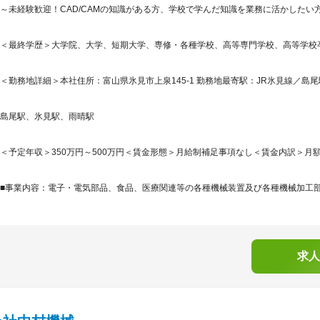
～未経験歓迎！CAD/CAMの知識がある方、学校で学んだ知識を業務に活かしたい
＜最終学歴＞大学院、大学、短期大学、専修・各種学校、高等専門学校、高等学校
＜勤務地詳細＞本社住所：富山県氷見市上泉145-1 勤務地最寄駅：JR氷見線／島尾
島尾駅、氷見駅、雨晴駅
＜予定年収＞350万円～500万円＜賃金形態＞月給制補足事項なし＜賃金内訳＞月額（基本
■事業内容：電子・電気部品、食品、医療関連等の各種機械装置及び各種機械加工部品
求人