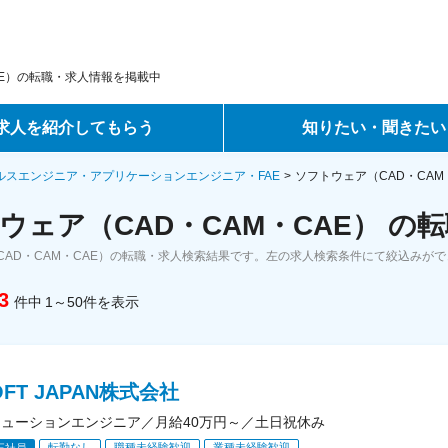
AE）の転職・求人情報を掲載中
求人を紹介してもらう
知りたい・聞きたい
ントサービス
転職ノウハウ
ルスエンジニア・アプリケーションエンジニア・FAE
ソフトウェア（CAD・CAM
ウェア（CAD・CAM・CAE） の
サービス
データで見る転職
CAD・CAM・CAE）の転職・求人検索結果です。左の求人検索条件にて絞込みが
ーエージェントサービス
コラム・インタビュー
3
件中
1～50
件
を表示
転職Q&A
OFT JAPAN株式会社
リューションエンジニア／月給40万円～／土日祝休み
転勤なし
職種未経験歓迎
業種未経験歓迎
正社員