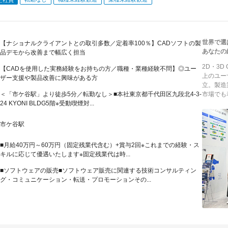
世界で選
【ナショナルクライアントとの取引多数／定着率100％】CADソフトの製
あなたの
品デモから改善まで幅広く担当
2D・3
【CADを使用した実務経験をお持ちの方／職種・業種経験不問】◎ユー
上のユー
ザー支援や製品改善に興味がある方
立。製造
＜「市ケ谷駅」より徒歩5分／転勤なし＞■本社東京都千代田区九段北4-3-
市場でも
24 KYONI BLDG5階※受動喫煙対...
市ケ谷駅
■月給40万円～60万円（固定残業代含む）+賞与2回※これまでの経験・ス
キルに応じて優遇いたします※固定残業代は時...
■ソフトウェアの販売■ソフトウェア販売に関連する技術コンサルティン
グ・コミュニケーション・転送・プロモーションその...