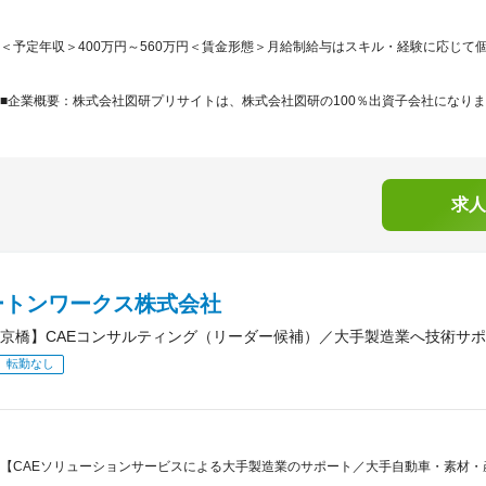
＜予定年収＞400万円～560万円＜賃金形態＞月給制給与はスキル・経験に応じて個
■企業概要：株式会社図研プリサイトは、株式会社図研の100％出資子会社になりま
求人
ートンワークス株式会社
京橋】CAEコンサルティング（リーダー候補）／大手製造業へ技術サ
転勤なし
【CAEソリューションサービスによる大手製造業のサポート／大手自動車・素材