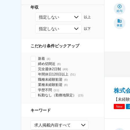
年収
給与
指定しない
以上
事業
指定しない
以下
こだわり条件ピックアップ
新着
(
4
)
締め切間近
(
6
)
完全週休2日制
(
49
)
年間休日120日以上
(
51
)
職種未経験歓迎
(
6
)
業種未経験歓迎
(
6
)
株式
学歴不問
(
11
)
転勤なし（勤務地限定）
(
23
)
【未経験
New
キーワード
求人掲載内容すべて