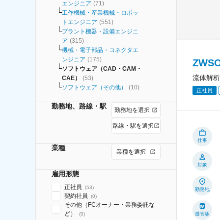
エンジニア
(
71
)
工作機械・産業機械・ロボッ
トエンジニア
(
551
)
プラント機器・設備エンジニ
ア
(
315
)
機械・電子部品・コネクタエ
ンジニア
(
175
)
ZWS
ソフトウェア（CAD・CAM・
流体解析
CAE）
(
53
)
ソフトウェア（その他）
(
10
)
正社員
勤務地、路線・駅
勤務地を選択
路線・駅を選択
仕事
業種
業種を選択
対象
雇用形態
正社員
(
53
)
勤務地
契約社員
(
0
)
その他（FCオーナー・業務委託な
ど）
(
0
)
最寄駅