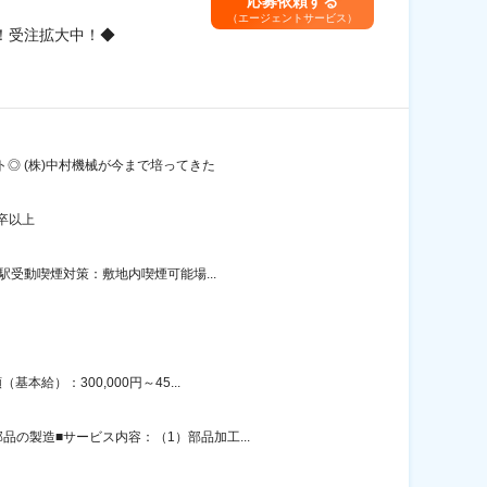
応募依頼する
（エージェントサービス）
！受注拡大中！◆
ト◎ (株)中村機械が今まで培ってきた
卒以上
駅受動喫煙対策：敷地内喫煙可能場...
給）：300,000円～45...
の製造■サービス内容：（1）部品加工...