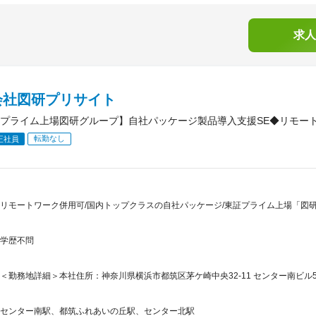
求人
会社図研プリサイト
プライム上場図研グループ】自社パッケージ製品導入支援SE◆リモート
転勤なし
正社員
リモートワーク併用可/国内トップクラスの自社パッケージ/東証プライム上場「図研」G
学歴不問
＜勤務地詳細＞本社住所：神奈川県横浜市都筑区茅ケ崎中央32-11 センター南ビル5
センター南駅、都筑ふれあいの丘駅、センター北駅