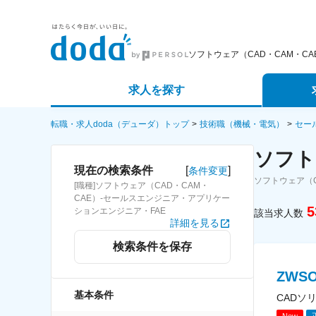
ソフトウェア（CAD・CAM・C
求人を探す
詳細条件から探す
エージェ
転職・求人doda（デューダ）トップ
技術職（機械・電気）
セー
ソフト
新着求人から探す
スカウト
[
]
現在の検索条件
条件変更
ソフトウェア（
[職種]ソフトウェア（CAD・CAM・
求人特集から探す
パートナ
CAE）-セールスエンジニア・アプリケー
5
ションエンジニア・FAE
該当求人数
詳細を見る
検索条件を保存
ZWS
基本条件
CADソ
New