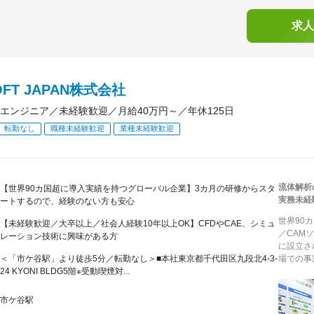
求人
OFT JAPAN株式会社
エンジニア／未経験歓迎／月給40万円～／年休125日
転勤なし
職種未経験歓迎
業種未経験歓迎
流体解析
【世界90カ国超に導入実績を持つグローバル企業】3カ月の研修からスタ
実務未経
ートするので、経験のない方も安心
世界90
【未経験歓迎／大卒以上／社会人経験10年以上OK】CFDやCAE、シミュ
／CAM
レーション技術に興味がある方
に設立さ
＜「市ケ谷駅」より徒歩5分／転勤なし＞■本社東京都千代田区九段北4-3-
場での事
24 KYONI BLDG5階※受動喫煙対...
市ケ谷駅