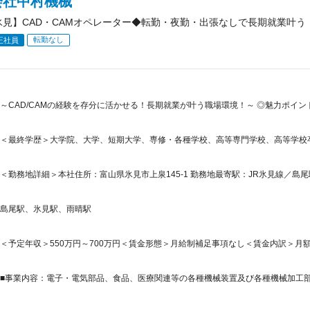
会社中村機械
氷見】CAD・CAMオペレーター◆転勤・夜勤・出張なしで長期就業叶う
転勤なし
正社員
～CAD/CAMの経験を存分に活かせる！長期就業が叶う職場環境！～ ◎魅力ポイン
＜最終学歴＞大学院、大学、短期大学、専修・各種学校、高等専門学校、高等学校
＜勤務地詳細＞本社住所：富山県氷見市上泉145-1 勤務地最寄駅：JR氷見線／島尾
島尾駅、氷見駅、雨晴駅
＜予定年収＞550万円～700万円＜賃金形態＞月給制補足事項なし＜賃金内訳＞月額（基本
■事業内容：電子・電気部品、食品、医療関連等の各種機械装置及び各種機械加工部品