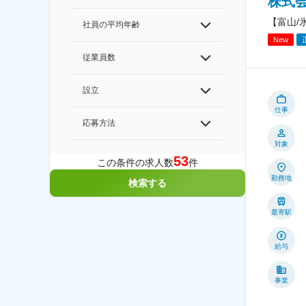
株式
【富山/
社員の平均年齢
New
従業員数
設立
仕事
応募方法
対象
53
この条件の求人数
件
勤務地
検索する
最寄駅
給与
事業