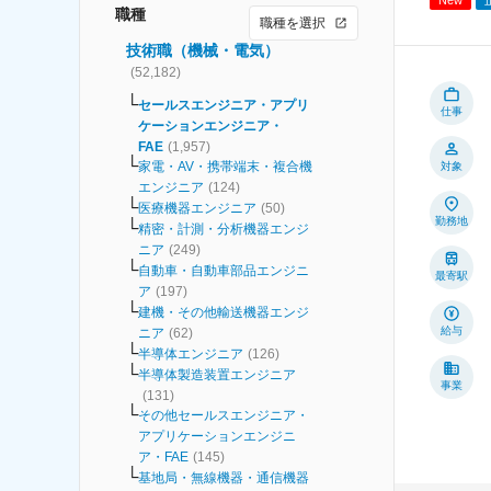
職種
職種を選択
技術職（機械・電気）
(
52,182
)
セールスエンジニア・アプリ
仕事
ケーションエンジニア・
FAE
(
1,957
)
家電・AV・携帯端末・複合機
対象
エンジニア
(
124
)
医療機器エンジニア
(
50
)
勤務地
精密・計測・分析機器エンジ
ニア
(
249
)
自動車・自動車部品エンジニ
最寄駅
ア
(
197
)
建機・その他輸送機器エンジ
給与
ニア
(
62
)
半導体エンジニア
(
126
)
半導体製造装置エンジニア
事業
(
131
)
その他セールスエンジニア・
アプリケーションエンジニ
ア・FAE
(
145
)
基地局・無線機器・通信機器