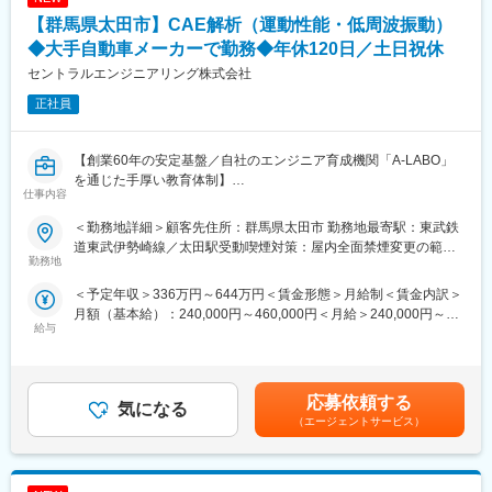
実行
【群馬県太田市】CAE解析（運動性能・低周波振動）
・解析結果のデータ集計、考察、およびシミュレーション報告書
◆大手自動車メーカーで勤務◆年休120日／土日祝休
の作成
セントラルエンジニアリング株式会社
・顧客（グループ内外）との技術的な打ち合わせ、および解析要
件の確認
正社員
■使用ツール：
・CAD、メッシャー：NX、I-DEAS、HyperMeshなど
【創業60年の安定基盤／自社のエンジニア育成機関「A-LABO」
・ソルバー：Abaqus、LS-DYNA、Ansysなど
を通じた手厚い教育体制】
仕事内容
■自社のエンジニア育成機関「A-LABO」：
■業務内容：
＜勤務地詳細＞顧客先住所：群馬県太田市 勤務地最寄駅：東武鉄
・先端をゆく技術が求められる場に身をおくエンジニアのため
大手自動車メーカーで、運動性能・低周波振動のCAE解析業務を
道東武伊勢崎線／太田駅受動喫煙対策：屋内全面禁煙変更の範
「A-LABO」という独自の育成機関・施設を用意し、知識・スキル
担当していただきます。
勤務地
囲：会社の定める事業所（リモートワーク含む）
面の成長をバックアップ。基礎研修をはじめ、スキルアップ、キ
＜予定年収＞336万円～644万円＜賃金形態＞月給制＜賃金内訳＞
ャリアアップセミナー、エンジニア交流などを行えるスペースで
■業務詳細：
月額（基本給）：240,000円～460,000円＜月給＞240,000円～
す。
◇運動性能・低周波振動・乗り心地に関するCAE解析業務をお任
給与
460,000円＜昇給有無＞有＜残業手当＞有＜給与補足＞※経験、ス
・成長に合わせて新しいものを生み出す企画力、人を動かすプレ
せします。
キルを考慮して決定いたします。■昇給：年1回（8月）■賞与：年
ゼン力、リーダー・マネージャークラスの育成など、テクニカル×
・P/F開発・量産車開発にて、機構解析、機構と制御を連成させた
2回（7月、12月）賃金はあくまでも目安の金額であり、選考を通
ヒューマンスキルの両軸で育成に取り組んでいます。また「A-
解析、最適化計画等によるCAE開発
じて上下する可能性があります。月給(月額)は固定手当を含めた表
LABO」はカフェのような落ち着いた空間設計で、自習の場として
※様々な日常走行シーンの機構解析シミュレーションにより（良
応募依頼する
気になる
記です。
自由に利用しているエンジニアも多数。今後もさらに充実させて
路、荒れた路面、突起乗り越し、加速、減速等）、振動の小さい
（エージェントサービス）
いく方針。
疲れない車を具体化する業務です。
・実車／解析の精度検証や、分析・解析モデルの標準化、プロセ
■当社について：
ス定着に向けた取り組み