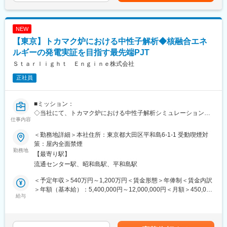
手厚い福利厚生：配属先への勤務に伴う引っ越し費用に関して
■組織構成：
は、会社が全額負担します。家賃補助の金額に関して、6万円（家
社員数名
賃＋共益費）の物件を上限として半分を支給いたします。他にも
家族手当制度等がございます。
NEW
■得られる経験：
・超音波装置は解析の腕がそのまま製品差別化されます。
【東京】トカマク炉における中性子解析◆核融合エネ
◆十人十色のキャリアパス：
・「解析だけで終わらない」実装置開発に携わることができま
ルギーの発電実証を目指す最先端PJT
◎専門性を高めキャリアが目指せる
す。
Ｓｔａｒｌｉｇｈｔ Ｅｎｇｉｎｅ株式会社
◎異なる分野・異なる業種へのチャレンジも可能
◎管理職・マネジメントやスペシャリストなど思考に合わせ選択
＜魅力＞
正社員
できる
◎エンジニアとしての市場価値向上が年収に直結する評価制度
（年収1000万円越えの現役エンジニアも在籍）
変更の範囲：会社の定める業務
◎年間1040回のエンジニア主催技術勉強会で圧倒的成長環境
■ミッション：
◎業界や職種を超えたメイテックの仲間とつながり自主勉強会も
◇当社にて、トカマク炉における中性子解析シミュレーション及
仕事内容
含め技術力を研鑽可能
び実証試験の設計及びR＆Dに尽力いただける方を募集します。
◎最先端の技術情報を知る担当営業とともに身に着けるべき技術
◇当社は、核融合のキーコンポーネントを世界に提供している京
＜勤務地詳細＞本社住所：東京都大田区平和島6-1-1 受動喫煙対
や経験すべき業界を考え、キャリアを形成できる戦略的ローテー
都フュージョニアリングのグループ会社として2025年4月に設立
策：屋内全面禁煙
ション制度
されました。2030年代のフュージョン（核融合）エネルギーの発
勤務地
【最寄り駅】
◎配属先メーカーの現場新入社員OJT・技術指導を担うほどの技
電実証を目指す世界最先端のFAST（Fusion by Advanced
流通センター駅、昭和島駅、平和島駅
術力への圧倒的信頼
Superconducting Tokamak）プロジェクトを立ち上げており、
◎技術単価平均5881円のハイレベルなPJTを担当可能
2028年頃を目標に核融合炉の建設を計画しています。
＜予定年収＞540万円～1,200万円＜賃金形態＞年俸制＜賃金内訳
◎上流工程PJTが約90%
トカマク炉設計や技術実証に果敢に挑戦し、フュージョンエネル
＞年額（基本給）：5,400,000円～12,000,000円＜月額＞450,000
ギーの社会実装を共に実現する高い意欲を持つ方を募集します。
給与
円～1,000,000円（12分割）＜昇給有無＞有＜残業手当＞有＜給
■主要取引先TOP10(2025年3月期)／敬称略：
与補足＞※経験・能力・前職給与等を考慮の上、当社規定により決
株式会社デンソー、三菱重工業株式会社、ソニーセミコンダクタ
■業務内容：
定いたします。※年収は残業代30時間分／月を想定しています。
ソリューションズ株式会社、株式会社ニコン、株式会社日立ハイ
◇トカマク炉FAST全体または構成機器の中性子解析を実施し、遮
賃金はあくまでも目安の金額であり、選考を通じて上下する可能