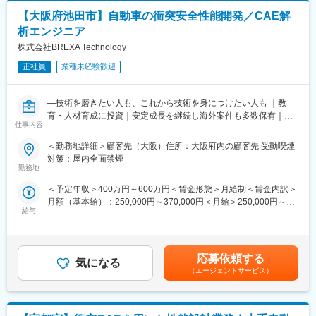
（2）配属先での就業スタート（配属先での研修有）
その中でも、国内でシェアも高い防振ゴム生産の起源は、ブリヂ
【大阪府池田市】自動車の衝突安全性能開発／CAE解
（3）入社3年目～キャリアUP支援制度
ストンの事業としてスタートした1937年の海軍用航空機の緩衝ゴ
※面談を行い、ご本人の強みを更に強化し弱みを補うための技術研
析エンジニア
ムの試作品制作にまで遡ります。日本の自動車産業が海外生産を
修を受講していただきます。ベテラン技術者の指導やe-learningも
株式会社BREXA Technology
本格化し始めた1980年代より、北米を皮切りに活躍の舞台を世界
充実しています。
各地へ広げ、現在に至っています。
ご希望を最大限加味してキャリアUPのサポートをいたします。
正社員
業種未経験歓迎
その際、ニーズやポジションに合わせて業務内容や勤務地の相
変更の範囲：会社の定める業務
談、給料UPも叶います！
―技術を磨きたい人も、これから技術を身につけたい人も ｜教
育・人材育成に投資｜安定成長を継続し海外案件も多数保有｜メ
■会社、仕事の魅力：
仕事内容
ーカー出身者多数ー
・現場での業務時には「FOR Alliance System」という、担当営
業、クライアントリーダー、ダイレクトサポートの3軸によるサポ
＜勤務地詳細＞顧客先（大阪）住所：大阪府内の顧客先 受動喫煙
■業務概要：
ート体制があります。
対策：屋内全面禁煙
◎自動車の衝突安全性能開発業務をお任せします。
・ワールドインテックのワークスタイルは、あなたのキャリア形
勤務地
◎CAE解析やモデル作成、性能評価に関わる業務を担当いただき
成をともに考え、自分にあった分野・勤務地で働けるというワー
＜予定年収＞400万円～600万円＜賃金形態＞月給制＜賃金内訳＞
ます。
クスタイルです。
月額（基本給）：250,000円～370,000円＜月給＞250,000円～
・実務に必要なスキルを身に付けることができる教育研修制度が
給与
370,000円＜昇給有無＞有＜残業手当＞有＜給与補足＞※スキル経
■業務内容
あり、様々な技術を身につけることができます。
験年数を考慮し話し合いの上、優遇します。※普通残業／深夜残業
・自動車の衝突安全性能に関する開発業務
・現在のスキルを伸ばしたい方・新しいスキルを身につけたい
手当：1分単位で支給■昇給：年1回（4月）■賞与：年2回（7月・
・CAEモデルの作成および解析業務
方、エンジニアから管理職を目指す方、様々な方が活躍できるフ
12月）賃金はあくまでも目安の金額であり、選考を通じて上下す
・室内安全性能、乗員保護性能の評価・検討
ィールドを用意しています。
応募依頼する
気になる
る可能性があります。月給(月額)は固定手当を含めた表記です。
・シート性能や歩行者保護性能の開発支援
（エージェントサービス）
・解析結果の評価および技術資料作成
変更の範囲：会社の定める業務
・関連部門との調整および技術サポート業務
・先行開発テーマにおける性能検討業務