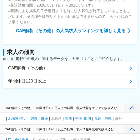
※集計対象期間：2026/7/31（金）～2026/8/6（木）
※事情により掲載終了予定日よりも前に求人募集が終了していることもご
ざいます。その場合は当サイトから応募はできませんので、あらかじめご
了承ください。
CAE解析（その他）
の人気求人ランキングを詳しく見る
求人の傾向
dodaに掲載中の求人に関するデータを、カテゴリごとにご紹介します。
CAE解析（その他）
年間休日120日以上
CAE解析（その他）、年間休日120日以上の転職・求人情報をエリアで絞り込む
北海道･東北
関東
東海
北信越
関西
中国･四国
九州・沖縄
海外
CAE解析（その他）、年間休日120日以上の転職・求人情報を業種で絞り込む
IT・通信業界
インターネット・広告・メディア業界