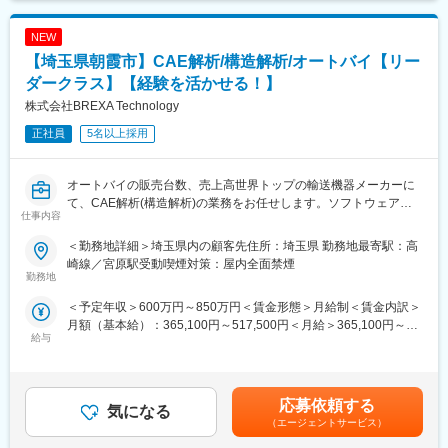
流れる「夕焼け小焼け」の防災無線用のアンプは全国約40,000箇
のPDCAをどこよりも早く回すことで、 短期間での材料開発を実
す。
所に設置された自社製品です。今後の高齢化社会を見据え、医療
現する
NEW
機器業界にも参入。
【埼玉県朝霞市】CAE解析/構造解析/オートバイ【リー
（2）電極開発
変更の範囲：会社の定める業務
・内容：電気化学、粉粒体等のシミュレーションで、電池特性を
ダークラス】【経験を活かせる！】
最大化する
株式会社BREXA Technology
・特長：分析、評価チームと密に連携し、CAEで原理原則に基づ
正社員
5名以上採用
いた最適設計を実施することで、電極設計を牽引
（3）セル・パック、プロセス開発
オートバイの販売台数、売上高世界トップの輸送機器メーカーに
・内容：応力、流体、伝熱、樹脂流動など、様々なシミュレーシ
て、CAE解析(構造解析)の業務をお任せします。ソフトウェアの
ョンを駆使し、構造信頼性、熱成立性、プロセス成立性を定量評
仕事内容
解析手法の検討から、実車を使用した検証も行います。
価する
~ご経験を活かすフィールドあり！／年間休日123日・残業時間20
・特長：評価チームと密に連携し、CAEで具体的な設計仕様、不
＜勤務地詳細＞埼玉県内の顧客先住所：埼玉県 勤務地最寄駅：高
時間程度／定年65歳・エンジニア定着率90％以上長期就業環境あ
具合対
崎線／宮原駅受動喫煙対策：屋内全面禁煙
り~
勤務地
策、
プロセスウインドウを提示
＜予定年収＞600万円～850万円＜賃金形態＞月給制＜賃金内訳＞
月額（基本給）：365,100円～517,500円＜月給＞365,100円～
■業務内容
■使用言語、環境、ツール等：
給与
517,500円＜昇給有無＞有＜残業手当＞有＜給与補足＞※社会人経
・二輪車の各部品におけるCAEを活用した【強度】【剛性】【振
ABAQUS、LS-DNYA、Optistruct、STAR-ccm+、COMSOL、
験、面接結果等を考慮の上決定します。 ■昇給：年1回（4月）■賞
動】の解析
Rocky、GeoDict、Moldflow、CATIA、NX、Hyperworks、
与：年2回（7月、12月）※過去実績2.6ヶ月賃金はあくまでも目安
∟特に線形/非線形のCAE解析を担当
VASP、Quantum Espresso、Gaussian、LAMMPS、SCIGRESS
の金額であり、選考を通じて上下する可能性があります。月給(月
・車両の組みバラシ、実車検証、データまとめなども担当する
応募依頼する
気になる
額)は固定手当を含めた表記です。
■組織ミッション：
（エージェントサービス）
■キャリアパス
技術部ミッション「車載用電池の開発・設計」