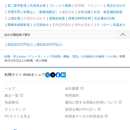
第二新卒歓迎
外資系企業
フレックス勤務
管理職・マネジャー
英語を活かす
学歴不問
転勤なし（勤務地限定）
服装自由
女性活躍
社宅・家賃補助制度
上場企業
中国語を活かす
退職金制度
残業20時間未満
完全週休2日制
職種未経験歓迎
土日祝休み
原則定時退社
海外出張あり
U・Iターン支援あり
ほかの固定給で探す
固定給25万円以上
固定給35万円以上
転職・求人doda（デューダ）トップ
技術職（機械・電気）
CAE解析
CAE解析（その他）
年間
休日120日以上の転職・求人情報
転職サイト dodaをシェア
ヘルプ
会社概要
拠点一覧
利用規約
免責事項
通信に関する情報の利用について
サイトマップ
採用を検討中の方へ
PCサイトを見る
利用者データの外部送信