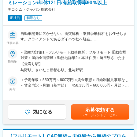
・META
産休・育休取得率100％（男性の取得実績あり）
ミレーション/年休121日/有給取得率90％以上
・ANSA
復職・時短勤務にも対応
テコシム・ジャパン株式会社
住宅補助、引越し費用補助など制度充実
■当社の魅力：
正社員
転勤なし
⇒ライフイベントに応じて、無理なくキャリアを継続できます。
◎教育研修制度
自社研修施設では、各分野で豊富な経験を持つエキスパート講師
■組織体制・サポート
自動車開発に欠かせない、衝突解析・乗員挙動解析をお任せしま
が常駐し、
・エンジニアのみで構成された組織体制
す。クライアントであるダイハツ社へ駐在。
業務で必要な技術やスキルアップのための研修セミナー、キャリ
・技術面の相談がしやすい環境
仕事内容
アサポートなどを実施しています。
・チーム内での連携・サポート体制も充実
■衝突解析・乗員挙動解析：
未経験の方はまず面談等を行ったうえで個々に必要な研修をご用
困ったときは必ず誰かに相談できる、安心して働ける環境です。
＜勤務地詳細1＞フルリモート勤務住所：フルリモート 受動喫煙
近年自動車業界では、地域によって異なる様々な法規制に対応す
意いたします。
対策：屋内全面禁煙＜勤務地詳細2＞本社住所：埼玉県さいたま市
るため、車輌レベル・部品レベルでの衝突解析が数多く行われて
◎独自の評価制度
勤務地
浦和区上木崎1-10-17 三村K2ビル4F勤務地最寄駅：JR京浜東北線
【最寄り駅】
います。
評価は点数制です。
／与野駅受動喫煙対策：屋内全面禁煙変更の範囲：会社の定める
与野駅、さいたま新都心駅、北与野駅
同社では、最先端の解析技術を用い、限られた期間内で、高品質
定期的に営業や人材開発部スタッフとの面談でご自身の現状や目
事業所
な製品を開発できるよう、自動車衝突時の車体変形モード・特
標をすり合わせるため、評価のポイントがわかりやすく、明確な
＜予定年収＞550万円～800万円＜賃金形態＞月給制補足事項なし
性、衝突時の乗員傷害に対し、性能予測、結果分析、対策、提案
目標を持ってスキルアップ・昇給昇格を目指せます。
＜賃金内訳＞月額（基本給）：458,333円～666,666円＜月給＞
等のサービスを提供しています。
給与
458,333円～666,666円＜昇給有無＞有＜残業手当＞有＜給与補足
■当社について：
＞※給与詳細は経験・能力・前職給与等を踏まえて決定■基本給改
■組織構成：
当社は航空宇宙、自動車、電気電子通信、IT情報、エネルギー分
定：年1回（1月※前年度の人事評価に基づき毎年改定）賃金はあ
世界中の拠点からエンジニアを集め、計1８名でチームを組んでい
野などの業界約300社の大手メーカーに技術を提供。まだ世に出
くまでも目安の金額であり、選考を通じて上下する可能性があり
応募依頼する
ます。
ていない新製品の開発など様々なプロジェクトに参画し、創業か
気になる
ます。月給(月額)は固定手当を含めた表記です。
（エージェントサービス）
日本支社：代表含む４名
ら60年日本のモノづくりを支え続けています。
インド：８名
試作～資材調達～開発設計～製造（自社工場）とワンストップで
ドイツ：1名
お客様のご要望に対応できることが最大の強み。また、夕方街に
スペイン：1名
流れる「夕焼け小焼け」の防災無線用のアンプは全国約40,000箇
【フルリモート】CAE解析～未経験から解析のプロを