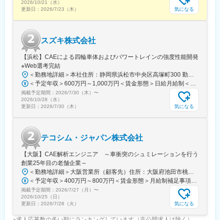
2026/10/21（水）
気になる
更新日：
2026/7/23（木）
変更の範囲：会社の定める業務
スズキ株式会社
【浜松】CAEによる四輪車体およびパワートレインの強度性能開発
※Web選考完結
＜勤務地詳細＞本社住所：静岡県浜松市中央区高塚町300 勤務地最寄駅：JR東海道本線／高塚駅受動喫煙対策：屋内全面禁煙変更の範囲：会社の定める事業所
＜予定年収＞600万円～1,000万円＜賃金形態＞日給月給制＜賃金内訳＞月額（基本給）：294,000円～400,000円/月21日間勤務想定＜想定月額＞294,000円～400,000円＜昇給有無＞有＜残業手当＞有＜給与補足＞■昇給：年1回（4月）■賞与：年2回（7月・12月）■モデル年収（残業代月30H込）30歳：年収760万円35歳／一般～主任：年収760万円～920万円40歳／一般～主任：年収760万円～1,000万円※確約するものではなく、最終学歴・社会人歴及び経験スキルにより前後します。賃金はあくまでも目安の金額であり、選考を通じて上下する可能性があります。月給(月額)は固定手当を含めた表記です。
掲載予定期間：
2026/7/30（木）
〜
2026/10/28（水）
気になる
更新日：
2026/7/30（木）
テコシム・ジャパン株式会社
【大阪】CAE解析エンジニア ～車衝突のシュミレーションを行う
創業25年目の老舗企業～
＜勤務地詳細＞大阪営業所（顧客先）住所：大阪府池田市桃園2-1-1 勤務地最寄駅：阪急宝塚線／池田駅受動喫煙対策：屋内全面禁煙変更の範囲：会社の定める事業所
＜予定年収＞400万円～800万円＜賃金形態＞月給制補足事項なし＜賃金内訳＞月額（基本給）：333,333円～500,000円＜月給＞333,333円～500,000円＜昇給有無＞有＜残業手当＞有＜給与補足＞※給与詳細は経験・能力・前職給与等を踏まえて決定■基本給改定：年1回（1月※前年度の人事評価に基づき毎年改定）賃金はあくまでも目安の金額であり、選考を通じて上下する可能性があります。月給(月額)は固定手当を含めた表記です。
掲載予定期間：
2026/7/27（月）
〜
2026/10/25（日）
気になる
更新日：
2026/7/28（火）
※求人応募数の多い順にランキングしています（非公開求人は除く）。