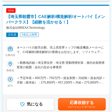
これまでのご経験内容から、最初にご担当いただく工程に配置し
CAE開発室「開発を加速するためのCAE技術の開発」
ます。製品について学んでいただきながら担当工程を広げていき
NEW
ます。
開発・生産現場の近くにあり、CAEを専門とするスペシャリスト
■具体的には…
【埼玉県朝霞市】CAE解析/構造解析/オートバイ【メン
集団です。材料の特性から構造の振る舞いに至るまで、電池に関
・構造解析技術の確立に関する業務
する幅広い現象を完全にCAEで再現し、原理原則に基づいた製品
バークラス】【経験を活かせる！】
・商品設計や生産技術と連携した開発業務
開発を実現させることで、新規材料開発、開発製品の仕様最適
株式会社BREXA Technology
・構造解析用の3Dデータ編集
化、不具合の早期解決、製造のプロセスウインドウの明確化など
・構造解析による設計部門への解析支援
を行うことが使命です。
正社員
5名以上採用
・設計部門への形状・製造要件の提案
変更の範囲：会社の定める業務
■働く環境/当社の特徴：
オートバイの販売台数、売上高世界トップの輸送機器メーカーに
・全社月平均残業時間：20時間程度
て、CAE解析(構造解析)の業務をお任せします。ソフトウェアの
仕事内容
・年休：123日程度
解析手法の検討から、実車を使用した検証も行います。
・キャリアサポート制度充実：社内に専属のカウンセラーがお
~ご経験を活かすフィールドあり！／年間休日123日・残業時間20
＜勤務地詳細＞埼玉県住所：埼玉県 受動喫煙対策：屋内全面禁煙
り、プロジェクト、働き方など相談できる環境がございます。
時間程度／定年65歳・エンジニア定着率90％以上長期就業環境あ
変更の範囲：会社の定める事業所
・定年：65歳となっており、その後も１年更新での契約社員とし
り~
勤務地
てご活躍いただけます。
＜予定年収＞400万円～750万円＜賃金形態＞月給制＜賃金内訳＞
・手厚い福利厚生：配属先への勤務に伴う引っ越し費用に関して
■業務内容
月額（基本給）：275,800円～457,200円＜月給＞275,800円～
は、会社が全額負担します。家賃補助の金額に関して、6万円（家
・二輪車の各部品におけるCAEを活用した【強度】【剛性】【振
給与
457,200円＜昇給有無＞有＜残業手当＞有＜給与補足＞※社会人経
賃＋共益費）の物件を上限として半分を支給いたします。他にも
動】の解析
験、面接結果等を考慮の上決定します。 ■昇給：年1回（4月）■賞
家族手当制度等がございます。
∟特に線形/非線形のCAE解析を担当
与：年2回（7月、12月）※過去実績2.6ヶ月賃金はあくまでも目安
・車両の組みバラシ、実車検証、データまとめなども担当する
の金額であり、選考を通じて上下する可能性があります。月給(月
■福利厚生「SS&CU制度」：
応募依頼する
気になる
額)は固定手当を含めた表記です。
エンジニア（技術社員）を対象に、キャリアチェンジを支援する
■キャリアパス
（エージェントサービス）
制度です。U・Iターンしたい、上流工程へ挑戦したいなど転職に
これまでのご経験内容から、最初にご担当いただく工程に配置し