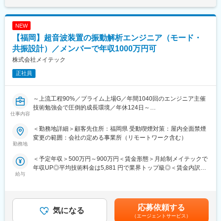
アを形成し、可能性を広げることが可能です。シフトしたことに
使用)
よって上がった派遣料金が一定基準を超えた場合、給与に還元し
ております。
NEW
※ご経験スキルに応じて別案件の打診をさせていただく場合もござ
います。ご面接の際に志向性に合わせて様々お話しできればと思
【福岡】超音波装置の振動解析エンジニア（モード・
います。
共振設計）／メンバーで年収1000万円可
株式会社メイテック
変更の範囲：会社の定める業務
◆使用ツール：
◇半導体テスター言語、Python、C、C++
正社員
◆エンジニアとしてのご活躍例：
・過去ものづくりに携わっていたが直近別業界で勤務されていた
～上流工程90%／プライム上場G／年間1040回のエンジニア主催
方
技術勉強会で圧倒的成長環境／年休124日～
仕事内容
・マネジメントの道ではなく専門エンジニアスペシャリストとし
て活躍したいと思いご入社された方
■業務内容：
＜勤務地詳細＞顧客先住所：福岡県 受動喫煙対策：屋内全面禁煙
・エンジニアのスキルをもっと磨きたい、市場価値をあげたいと
・超音波ホーン／ツールの振動解析主担当
変更の範囲：会社の定める事業所（リモートワーク含む）
思いご入社された方
・モード解析、周波数応答解析
勤務地
・共振周波数のチューニング検討
＜予定年収＞500万円～900万円＜賃金形態＞月給制メイテックで
◆働く環境：
・応力集中部の抽出、形状改善提案
年収UP◎平均技術料金は5,881 円で業界トップ級◎＜賃金内訳＞
全社月平均残業時間：約20時間
・試作結果を踏まえた再解析
給与
月額（基本給）：269,000円～400,000円＜月給＞269,000円～
年休：120日程度
400,000円＜昇給有無＞有＜残業手当＞有＜給与補足＞■賞与：年
キャリアサポート制度充実：社内に専属のカウンセラーがおり、
【開発環境】
2回（6､12月）賃金はあくまでも目安の金額であり、選考を通じ
プロジェクト、働き方など相談できる環境がございます。
ANSYS Mechanical、ANSYS Harmonic Response、
て上下する可能性があります。月給(月額)は固定手当を含めた表記
定年：65歳です。その後も１年更新での契約社員としてご活躍い
CAD（SolidWorks / NX 等）
応募依頼する
気になる
です。
ただけます。
（エージェントサービス）