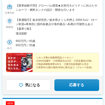
【業界経験不問】グローバル環境★次世代モビリティに向けたサ
ンルーフ・燃料タンクの設計・開発を行います
仕事内容
【車通勤可】栃木研究所／栃木県さくら市押上 1959-5※U・Iター
ン歓迎※将来的に国内各拠点や海外拠点へ転勤の可能性もあり
勤務地
【最寄り駅】
蒲須坂駅
950万円／45歳
650万円／35歳
給与
＼ホンダ車の自動車部品メーカー／
◎30代活躍中 ◎年間休日121日 ◎完全週休2日制
◎有給休暇取得率100％ ◎賞与支給実績5カ月分
◎世界40カ国の海外OEMと取引あり（グループ全体）
気になる
応募する
NEW