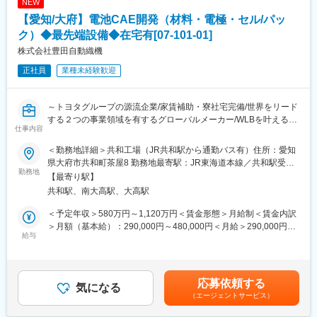
・当社は航空宇宙、自動車、電気電子通信、IT情報、エネルギー
NEW
分野などの業界約300社の大手メーカーに技術を提供。
■使用ツール：
【愛知/大府】電池CAE開発（材料・電極・セル/パッ
・まだ世に出ていない新製品の開発など様々なプロジェクトに参
Adams／Amecim／DSM／Dymola／HyperMesh／Matlab／
ク）◆最先端設備◆在宅有[07-101-01]
画し、創業から60年、日本のモノづくりを支え続けています。
modelFRONTIER／motionsolve／Nastran／optimus／Python／
株式会社豊田自動織機
・試作～資材調達～開発設計～製造（自社工場）とワンストップ
simpack／Simulink
でお客様のご要望に対応できることが最大の強み。
正社員
業種未経験歓迎
■自社のエンジニア育成機関「A-LABO」：
変更の範囲：会社の定める業務
先端をゆく技術が求められる場に身をおくエンジニアのため「A-
LABO」という独自の育成機関・施設を用意し、知識・スキル面の
～トヨタグループの源流企業/家賃補助・寮社宅完備/世界をリード
成長をバックアップ。基礎研修をはじめ、スキルアップ、キャリ
する２つの事業領域を有するグローバルメーカー/WLBを叶える働
仕事内容
アアップセミナー、エンジニア交流などを行えるスペースです。
き方◎/～
成長に合わせて新しいものを生み出す企画力、人を動かすプレゼ
■職務概要：
＜勤務地詳細＞共和工場（JR共和駅から通勤バス有）住所：愛知
ン力、リーダー・マネージャークラスの育成など、テクニカル×ヒ
電池開発における製品、生産プロセスを設計する為のCAE技術開
県大府市共和町茶屋8 勤務地最寄駅：JR東海道本線／共和駅受動
ューマンスキルの両軸で育成に取り組んでいます。また「A-
発をお任せします。
勤務地
喫煙対策：屋内全面禁煙変更の範囲：会社の定める事業所（リモ
【最寄り駅】
LABO」はカフェのような落ち着いた空間設計で、自習の場として
・電池高性能化のため、材料開発、電極開発、セル・パック開
ートワーク含む）
共和駅、南大高駅、大高駅
自由に利用しているエンジニアも多数。今後もさらに充実させて
発、生産プロセス開発
いく方針。
・開発を加速するための新規CAE技術の構築
＜予定年収＞580万円～1,120万円＜賃金形態＞月給制＜賃金内訳
＞月額（基本給）：290,000円～480,000円＜月給＞290,000円～
■当社について：
■職務内容：
給与
480,000円＜昇給有無＞有＜残業手当＞有＜給与補足＞昇給：年1
当社は航空宇宙、自動車、電気電子通信、IT情報、エネルギー分
CAE手法の開発と、CAEによる設計業務（下記1～3のいずれか想
回（4月）賞与：年2回（7月、12月）＜モデル年収＞・30歳：
野などの業界約300社の大手メーカーに技術を提供。まだ世に出
定）
670万円（賞与・家族手当含む、残業代含まず）・34歳：830万円
ていない新製品の開発など様々なプロジェクトに参画し、創業か
（1）材料開発
（賞与・家族手当含む、残業代含まず）・41歳（管理職）：
応募依頼する
ら60年日本のモノづくりを支え続けています。
・内容：第一原理計算、分子動力学などの量子シミュレーション
気になる
1,350万円（賞与含む）※あくまでも目安であり、能力・会社業績
試作～資材調達～開発設計～製造（自社工場）とワンストップで
（エージェントサービス）
で、新規材料を開発する
により変動賃金はあくまでも目安の金額であり、選考を通じて上
お客様のご要望に対応できることが最大の強み。また、夕方街に
・特長：分析、合成チームと密に連携し、「CAE⇒合成⇒分析」
下する可能性があります。月給(月額)は固定手当を含めた表記で