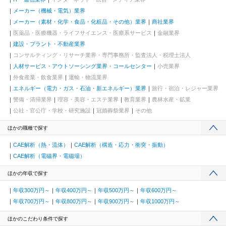
メーカー（機械・電気）業界
メーカー（素材・化学・食品・化粧品・その他）業界
商社業界
医薬品・医療機器・ライフサイエンス・医療系サービス
金融業界
建設・プラント・不動産業界
コンサルティング・リサーチ業界・専門事務所・監査法人・税理士法人
人材サービス・アウトソーシング業界・コールセンター
小売業界
外食産業・飲食業界
運輸・物流業界
エネルギー（電力・ガス・石油・新エネルギー）業界
旅行・宿泊・レジャー業界
警備・清掃業界
理容・美容・エステ業界
教育業界
農林水産・鉱業
公社・官公庁・学校・研究施設
冠婚葬祭業界
その他
ほかの職種で探す
CAE解析（熱・流体）
CAE解析（構造・応力・衝突・振動）
CAE解析（電磁界・電磁場）
ほかの年収で探す
年収300万円～
年収400万円～
年収500万円～
年収600万円～
年収700万円～
年収800万円～
年収900万円～
年収1000万円～
ほかのこだわり条件で探す