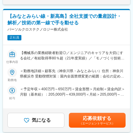
・解析技術の高度化および標準化活動
■開発環境・ツール：
SolidEdge、NX、AutoCAD、office系（Excel、PowerPoint、
■当社について
【みなとみらい線・新高島】全社支援での量産設計・
Teams）
当社はIT・機械・電子・電気・ソフトウェア分野を中心に、エン
ジニア派遣や受託開発、DX推進支援など幅広い事業を展開。自動
解析／技術の第一線で手を動せる
■やりがい：
車・ロボティクス・医療機器・半導体など多様な業界のプロジェ
パーソルクロステクノロジー株式会社
先端半導体装置開発の中で、解析・シミュレーション業務を主担
クトに携わっています。
当として対応頂きます。部分構想～設計～試作～評価の一連の業
正社員
AIやクラウド、セキュリティなど最先端技術領域にも注力してお
務を対応いただくため、作ったものを評価に至るまで検討できる
り、豊富な案件と充実した教育体制のもとで、専門性を高めなが
環境です。
ら長期的なキャリア形成が可能です。
【機械系の業務経験者歓迎◎／エンジニアのキャリアを大切にす
お客さま先の風土としても成長軌道に乗っているために、アグレ
る会社／有給取得率80％超（21年度実績）／「モノづくり技術」
ッシブな環境で開発に関わっていくことが可能です。
変更の範囲：会社の定める業務
仕事内容
と「IT技術」を掛け合わせることでIoTやDXを推進／東証上場パー
自身で構造や機構のアイデアを出して具現化していくことを求め
ソルG】
得られており、社員以上に高いアウトプットを期待されている中
＜勤務地詳細＞顧客先（神奈川県・みなとみらい）住所：神奈川
で業務に対応頂きます。業務の流れをご理解いただいた後、複数
県横浜市 受動喫煙対策：屋内全面禁煙変更の範囲：会社の定める
★20代～60代まで幅広い世代の活躍を応援／外国籍人材も200名
名のチームを束ねるリーダとしての活躍を期待しております。
勤務地
事業所
以上活躍中！ダイバーシティ推進◎★
ご経験を積んでいくことで、さらにこの先のトレンド、最新テク
＜予定年収＞400万円～650万円＜賃金形態＞月給制＜賃金内訳＞
★元メーカー系のルーツを持ち社内蓄積ノウハウも◎請負比率4割
ノロジーに関わる業務へチャレンジいただくことも可能です。
月額（基本給）：205,000円～439,000円＜月給＞205,000円～
超／幅広いキャリアパスが描ける環境★
また、客先のシャトルバス（泉中央駅と勤務地間）が利用可能で
給与
439,000円＜昇給有無＞有＜残業手当＞有＜給与補足＞※専門性向
アクセス良好です。
上により上記想定年収以上の給与テーブルもあり■昇給：年1回
■職務概要：
（4月）■賞与：年2回（6月、12月／2019年度実績：4.5ヶ月分）
＜大手精密機器メーカーでのご就業です＞
■フォロー体制：
■年収例（残業30時間含）460万円／25歳、587万円／30歳、630
全社支援として様々な部署から筐体設計を受け、試作、部品調
当社のエンジニアが就業中のため、就業開始後のフォロー・サポ
応募依頼する
気になる
万円／35歳、700万円／40歳賃金はあくまでも目安の金額であ
達、量産設計、解析、信頼性試験等幅広く担当いただきます。
ート体制も万全です。エンジニア企画の研修などもあり、キャリ
（エージェントサービス）
り、選考を通じて上下する可能性があります。月給(月額)は固定手
・設計初期段階での仕様整理や3DCADによる概略モデル作成
アアップも可能です。
当を含めた表記です。