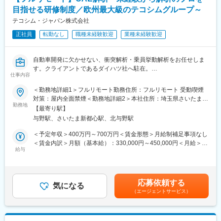
シリア：1名
所に設置された自社製品です。今後の高齢化社会を見据え、医療
目指せる研修制度／欧州最大級のテコシムグループ～
韓国：1名
機器業界にも参入。あなたの可能性を広げ大きく羽ばたく舞台を
タイ：１名
テコシム・ジャパン株式会社
ご用意し、あなたの「“やりたい”に就ける」を実現します。
フィリピン：1名
正社員
転勤なし
職種未経験歓迎
業種未経験歓迎
年齢構成は若く、最年長トッププレーヤーが40歳で20代後半のメ
変更の範囲：会社の定める業務
ンバーを中心に活躍しています。
自動車開発に欠かせない、衝突解析・乗員挙動解析をお任せしま
■研修制度：
す。クライアントであるダイハツ社へ駐在。
新しいメンバーは大阪営業所で最長1か月の研修を受け、業務を理
仕事内容
解しスキルを磨きます。
■衝突解析・乗員挙動解析：
＜勤務地詳細1＞フルリモート勤務住所：フルリモート 受動喫煙
研修期間中の遠方参加者には、交通費と宿泊費が会社負担で提供
近年自動車業界では、地域によって異なる様々な法規制に対応す
対策：屋内全面禁煙＜勤務地詳細2＞本社住所：埼玉県さいたま市
され、着実なサポートが行われています。
るため、車輌レベル・部品レベルでの衝突解析が数多く行われて
勤務地
浦和区上木崎1-10-17 三村K2ビル4F勤務地最寄駅：JR京浜東北線
【最寄り駅】
います。
／与野駅受動喫煙対策：屋内全面禁煙変更の範囲：会社の定める
変更の範囲：会社の定める業務
与野駅、さいたま新都心駅、北与野駅
同社では、最先端の解析技術を用い、限られた期間内で、高品質
事業所
な製品を開発できるよう、自動車衝突時の車体変形モード・特
＜予定年収＞400万円～700万円＜賃金形態＞月給制補足事項なし
性、衝突時の乗員傷害に対し、性能予測、結果分析、対策、提案
＜賃金内訳＞月額（基本給）：330,000円～450,000円＜月給＞
等のサービスを提供しています。
給与
330,000円～450,000円＜昇給有無＞有＜残業手当＞有＜給与補足
＞※給与詳細は経験・能力・前職給与等を踏まえて決定■基本給改
■組織構成：
定：年1回（1月※前年度の人事評価に基づき毎年改定）賃金はあ
世界中の拠点からエンジニアを集め、計1８名でチームを組んでい
くまでも目安の金額であり、選考を通じて上下する可能性があり
応募依頼する
ます。
気になる
ます。月給(月額)は固定手当を含めた表記です。
（エージェントサービス）
日本支社：代表含む４名
インド：８名
ドイツ：1名
スペイン：1名