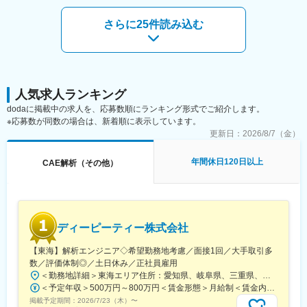
当社、ワールドインテックで未経験からエンジニアになるまで
（1）入社後は初期研修：導入研修、モノづくり研修
さらに25件読み込む
就業規則や評価制度の説明は勿論、働く上で必要なビジネスマナ
ーも学ぶことができます。
（2）配属先での就業スタート（配属先での研修有）
（3）入社3年目～キャリアUP支援制度
※面談を行い、ご本人の強みを更に強化し弱みを補うための技術研
修を受講していただきます。ベテラン技術者の指導やe-learningも
人気求人ランキング
充実しています。
dodaに掲載中の求人を、応募数順にランキング形式でご紹介します。
ご希望を最大限加味してキャリアUPのサポートをいたします。
※応募数が同数の場合は、新着順に表示しています。
その際、ニーズやポジションに合わせて業務内容や勤務地の相
更新日：
2026/8/7（金）
談、給料UPも叶います。
■会社、仕事の魅力：
年間休日120日以上
CAE解析（その他）
・現場での業務時には「FOR Alliance System」という、担当営
業、クライアントリーダー、ダイレクトサポートの3軸によるサポ
ート体制があります。
・ワールドインテックのワークスタイルは、あなたのキャリア形
成をともに考え、自分にあった分野・勤務地で働けるというワー
ディーピーティー株式会社
クスタイルです。
・実務に必要なスキルを身に付けることができる教育研修制度が
【東海】解析エンジニア◇希望勤務地考慮／面接1回／大手取引多
あり、様々な技術を身につけることができます。
数／評価体制◎／土日休み／正社員雇用
・現在のスキルを伸ばしたい方・新しいスキルを身につけたい
＜勤務地詳細＞東海エリア住所：愛知県、岐阜県、三重県、静岡県 受動喫煙対策：屋内全面禁煙変更の範囲：会社の定める事業所
方、エンジニアから管理職を目指す方、様々な方が活躍できるフ
＜予定年収＞500万円～800万円＜賃金形態＞月給制＜賃金内訳＞月額（基本給）：238,000円～600,000円＜月給＞238,000円～600,000円＜昇給有無＞有＜残業手当＞有＜給与補足＞※経験・スキル・年齢を十分考慮の上、決定いたします。■昇給：年1回■賞与：年2回（6月、12月） ■モデル年収・年収600万円／リーダー（30歳）・年収700万円／リーダー（3年目）（40歳）・年収850万円／統括リーダー（45歳）賃金はあくまでも目安の金額であり、選考を通じて上下する可能性があります。月給(月額)は固定手当を含めた表記です。
ィールドを用意しています。
掲載予定期間：
2026/7/23（木）
〜