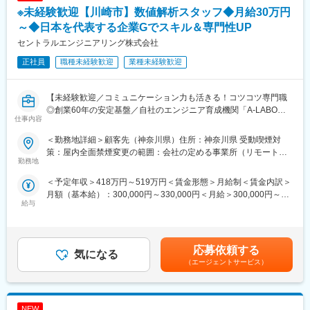
※未経験歓迎【川崎市】数値解析スタッフ◆月給30万円
～◆日本を代表する企業Gでスキル＆専門性UP
セントラルエンジニアリング株式会社
正社員
職種未経験歓迎
業種未経験歓迎
【未経験歓迎／コミュニケーション力も活きる！コツコツ専門職
◎創業60年の安定基盤／自社のエンジニア育成機関「A-LABO」
仕事内容
を通じた手厚い教育体制／全社平均残業18.5h／女性社員の育休取
得率100％】
＜勤務地詳細＞顧客先（神奈川県）住所：神奈川県 受動喫煙対
策：屋内全面禁煙変更の範囲：会社の定める事業所（リモートワ
■業務内容：
勤務地
ーク含む）
・日本を代表する鉄鋼・重工業グループの解析センターにて、数
＜予定年収＞418万円～519万円＜賃金形態＞月給制＜賃金内訳＞
値解析（CAE）業務をお任せします。
月額（基本給）：300,000円～330,000円＜月給＞300,000円～
・重工業プラント設備や輸送機器部品など、幅広い分野の構造解
給与
330,000円＜昇給有無＞有＜残業手当＞有＜給与補足＞※経験、ス
析を担当。
キルを考慮して決定いたします。■昇給：年1回（8月）■賞与：年
・モデル作成からソルバーによる求解まで、一連のプロセスに携
2回（7月、12月）賃金はあくまでも目安の金額であり、選考を通
わります。
じて上下する可能性があります。月給(月額)は固定手当を含めた表
応募依頼する
気になる
記です。
■業務詳細：
（エージェントサービス）
・3D-CAD（NX等）を使用した構造解析用モデルの作成
・メッシャー（HyperMesh等）を用いたメッシュ生成および境界
条件の設定
NEW
・ソルバー（Abaqus、Ansys等）による構造、応力、振動解析の