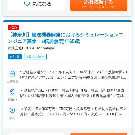
応募依頼する
テク、本田技研工業株式会社、株式会社デンソーテン、株式会社
蔽・発熱・線量率・生成核種・半減期等の評価を行う
気になる
性があります。月給(月額)は固定手当を含めた表記です。
SUBARU、ヤマハ発動機株式会社、トヨタ自動車株式会社等取引
（エージェントサービス）
◇評価結果から設計に対し適切なフィードバックの実施
先4,000社（グループ計）
◇測定機器、材料照射のR＆D
◇他部門と連携したシステム統合、ベンダーとの仕様調整、据
変更の範囲：会社の定める業務
付・運転対応
NEW
【神奈川】輸送機器開発におけるシミュレーションエ
■歓迎条件：
別途記載の必須条件に併せ、以下経験等をお持ちの方は歓迎で
ンジニア募集！※転居無/定年65歳
す。
株式会社BREXA Technology
◇海外駐在、海外ベンダーとのやり取り経験を数年以上されたこ
正社員
5名以上採用
とがある方
◇Researchから、製造設計までR＆Dの一気通貫経験
◇各種工業解析ツール（COMSOL、ANSYS等）を扱った経験が
~ご経験を活かすフィールドあり！／年間休日123日・残業時間20
ある方
時間程度／定年65歳・エンジニア定着率90％以上長期就業環境あ
◇プラントの合理化や能力増強などの設備投資の経験がある方
仕事内容
り~
◇原子力（放射線利用）関係の知見を有する方
◇次の資格を持っている方：放射線取扱主任技術者、危険物甲
＜勤務地詳細1＞顧客先（神奈川県）住所：神奈川県 勤務地最寄
弊社大手クライアント先にて自動車の急速充電器モデル作成と検
種、高圧ガス甲種、エネルギー管理士、ボイラー技士、電気主任
駅：井細田駅受動喫煙対策：屋内全面禁煙＜勤務地詳細2＞茨城県
査対応を実施いただきます。
勤務地
技術者、公害防止管理者 計の経験がある方
常駐先住所：茨城県 受動喫煙対策：屋内全面禁煙
◇ASME／JSMEに則った設計経験がある方
＜予定年収＞500万円～750万円＜賃金形態＞月給制＜賃金内訳＞
■業務内容
月額（基本給）：350,000円～550,000円＜月給＞350,000円～
【想定業務内容】
給与
550,000円＜昇給有無＞有＜残業手当＞有＜給与補足＞※社会人経
・MATLABやSiｍulinkでのモデル作成及び検査業務
験、面接結果等を考慮の上決定します。 ■昇給：年1回（4月）■賞
・それらに付随する事務的な業務の対応
与：年2回（7月、12月）※過去実績2.6ヶ月賃金はあくまでも目安
・メンバーマネジメント対応（ご経験がある方のみ）