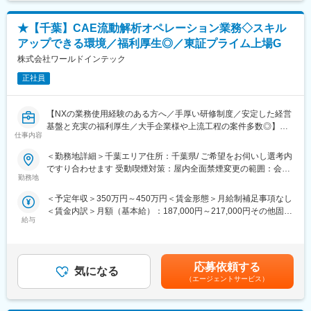
年間休日120日、月平均残業時間は30時間程です。土日祝休みで
談を実施し、細やかなサポートを行います。
フレックス制度も有るためワークライフバランスよく就業いただ
お持ちの経験だけではなく本人の志向性や人柄、5年後、10年後
★【千葉】CAE流動解析オペレーション業務◇スキル
けます。
の未来までも考慮して配属先を選定しています。
アップできる環境／福利厚生◎／東証プライム上場G
■組織構成：
株式会社ワールドインテック
配属部署は計8名在籍しております。
正社員
■ミッション：
・開発品質向上による開発手戻りロス削減と新製品COPQの削減
【NXの業務使用経験のある方へ／手厚い研修制度／安定した経営
を目指し、デジタル基盤(ICT,CAD,CAE)を整備提供すると共に、
基盤と充実の福利厚生／大手企業様や上流工程の案件多数◎】
それ等を活用した開発設計支援を行っていただきます。
仕事内容
・自動車のEV化トレンド等、社会・顧客の将来要求を先読みし、
■業務内容：
＜勤務地詳細＞千葉エリア住所：千葉県/ ご希望をお伺いし選考内
他社競争優位に繋がる先進要素技術(樹脂,解析,計測)を創ると共
下記業務をお任せいたします。
ですり合わせます 受動喫煙対策：屋内全面禁煙変更の範囲：会社
に、それ等の適用開発を行っていただきます。
製品・金型等の設計(CAD)、成形加工や構造系の解析(CAE)、計算
勤務地
の定める事業所
機・各システム等の管理運用、顧客向けレポートや業務マニュア
■プロスパイラについて：
＜予定年収＞350万円～450万円＜賃金形態＞月給制補足事項なし
ル等の作成、製品等の観測・測定、サンプルの成形加工、客先現
株式会社ブリヂストンの防振ゴム事業が独立し、2022年7月に設
＜賃金内訳＞月額（基本給）：187,000円～217,000円その他固定
場での開発・試作立会等(測定・記録等)、社内外との打合せ、デー
立した新会社です。「世界中のより多くのお客様にさらなる価値
給与
手当/月：10,000円～30,000円＜月給＞197,000円～247,000円＜
タ/DX関連業務、各種事務・窓口対応、その他付随する周辺業務
を提供」「スピーディかつダイナミックな挑戦を続ける企業を目
昇給有無＞有＜残業手当＞有＜給与補足＞※年収は経験・能力を考
指して」テーマを持ち、日本のみならず世界に価値提供をしてい
慮の上、決定します。・昇給：年1回（2月）・賞与：年2回（7
■入社後の流れ：
く会社です。
月・12月）※2025年度実績3.00ヶ月分【年収例】・350万円/24歳/
ワールドインテックで未経験からエンジニアになるまで
応募依頼する
■4つの製品軸
気になる
入社 2年目 固定給月額23万円＋残業＋賞与賃金はあくまでも目
（1）入社後は初期研修：導入研修、モノづくり研修
（エージェントサービス）
同社は、【自動車用防振ゴム事業】【産業用防振ゴム事業】【空
安の金額であり、選考を通じて上下する可能性があります。月給
就業規則や評価制度の説明は勿論、働く上で必要なビジネスマナ
気バネ事業】【空気圧式チャック】の４つのメイン事業がござい
(月額)は固定手当を含めた表記です。
ーも学ぶことができます。
ます。