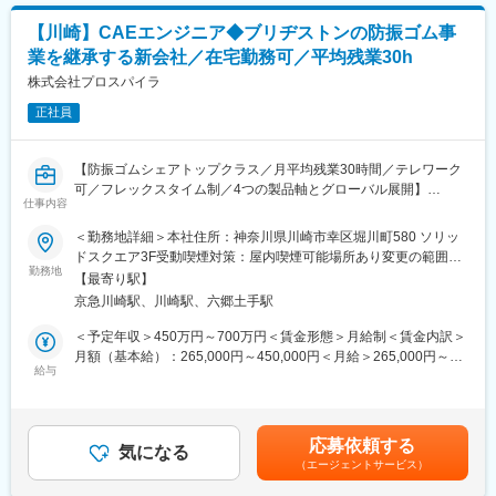
・転勤なし（県外異動なし）、年間休日125日、離職率9％
【川崎】CAEエンジニア◆ブリヂストンの防振ゴム事
※長年、同じ配属先で経験を積まれているベテラン社員もおります
ので、キャリアや環境次第で柔軟に対応しております。
業を継承する新会社／在宅勤務可／平均残業30h
株式会社プロスパイラ
■業務内容：
自動車・電子部品のメーカーにて、「LS-DYNA」を使用して、シ
正社員
ートベルトの衝突CAE解析業務を担当いただきます。
【防振ゴムシェアトップクラス／月平均残業30時間／テレワーク
◆マイナビEdgeとは◆
可／フレックスタイム制／4つの製品軸とグローバル展開】
私たちは、「設計・開発」を専門にした総合エンジニアリング企
仕事内容
業です。自動車、半導体、ロボット、産業機器、航空宇宙、核融
■職務概要：
合発電など、得意分野はさまざま。
＜勤務地詳細＞本社住所：神奈川県川崎市幸区堀川町580 ソリッ
当社のデジタル基盤の中核として開発業務効率化やDX化への業務
マイナビEdgeのエンジニアは、日本のモノづくり企業における最
ドスクエア3F受動喫煙対策：屋内喫煙可能場所あり変更の範囲：
をお任せします。詳細は以下の通りです。
前線で活躍しています。業界を絞らず、幅広い領域にチャレンジ
勤務地
会社の定める事業所
【最寄り駅】
・CAE環境の管理、及び新会社設立に向けた再構築整備
できる。アウトソーシングという働き方だからこそ、理想のエン
京急川崎駅、川崎駅、六郷土手駅
・開発支援、及び内外PJへの参画
ジニア像がきっと見つかるはずです。
＜予定年収＞450万円～700万円＜賃金形態＞月給制＜賃金内訳＞
■業務詳細：
50年以上の歴史があり、日本のモノづくりに貢献してきました。
月額（基本給）：265,000円～450,000円＜月給＞265,000円～
・CAE環境の再構築整備
取引実績は300社以上で、社員数は1500名以上です。
給与
450,000円＜昇給有無＞有＜残業手当＞有＜給与補足＞※上記はあ
・CAE要素技術の開発（特に自動車のEV化に伴う高周波予測技
長い歴史があるため、取引先企業からの要望で20年以上契約を継
くまで想定年収であり、ご年齢／ご経験／ご選考を総合的に鑑み
術）
続している社員もおりますので、長期就業でも安心です。
て決定いたします。■昇給：年1回■賞与：年2回賃金はあくまでも
・CAEナレッジ体系化と部門内教育指導
目安の金額であり、選考を通じて上下する可能性があります。月
応募依頼する
・EV向け開発プロジェクトへのCAE担当としての参画など
◆キャリアサポート◆
気になる
給(月額)は固定手当を含めた表記です。
（エージェントサービス）
エンジニア一人ひとりに対し「営業」「研修」「キャリアサポー
■働き方：
ト」「エンジニアリーダー」が多方面からフォローし定期的に面