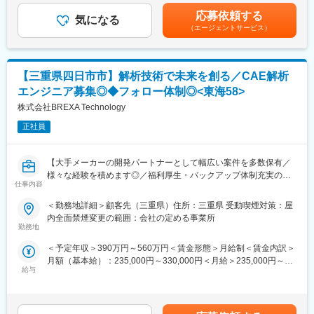
CAEを軸とした総合的な開発スキルを身に着け、インド拠点と連
般～主任：年収760万円～920万円40歳／一般～主任：年収760万
応募依頼する
携したグローバルな開発を経験できます。
気になる
円～1,000万円※確約するものではなく、最終学歴・社会人歴及び
（エージェントサービス）
・将来的には機種の性能開発責任者をお任せします。
経験スキルにより前後します。賃金はあくまでも目安の金額であ
り、選考を通じて上下する可能性があります。月給(月額)は固定手
■入社後の教育体制/フォロー体制：
当を含めた表記です。
最初の1ヶ月で、会社の基礎教育と、部門のCAEモデル作成教育を
【三重県四日市市】解析技術で未来を創る／CAE解析
受けていただきます。その後、担当係長の下で、部品数の少ない
エンジニア募集◎◆フォロー体制◎<東海58>
評価項目から始め、実践を通じて、評価方法を習得していきま
す。
株式会社BREXA Technology
正社員
■職場のアピールポイント：
担当範囲を自分で広げていくことができます。コンピュータ仕事
のため、自由度の高い働き方が可能です。
【大手メーカーの開発パートナーとして幅広い案件を多数保有／
フラットな組織であるため、以下も魅力です。
様々な経験を積めます◎／福利厚生・バックアップ体制充実の中
・自部門で担当する技術範囲が広く、担当者であっても主体的に
仕事内容
でキャリアアップが可能】
業務をコントロールできます。
＜勤務地詳細＞顧客先（三重県）住所：三重県 受動喫煙対策：屋
・設計や実験等の関係部門との密接な連携を通じて、四輪の技術
■業務内容：
内全面禁煙変更の範囲：会社の定める事業所
者として幅広い知識、スキルを身につけることができます。
・車載コイル部品のCAE解析・試作業務（サブ担当）
勤務地
・上層部との距離も近く、会社のビジョンや計画と自分の仕事の
・JMAGによる磁場解析
関わりを理解できます。
＜予定年収＞390万円～560万円＜賃金形態＞月給制＜賃金内訳＞
・FEMAPによる熱解析
月額（基本給）：235,000円～330,000円＜月給＞235,000円～
・Moldex3Dによる樹脂流動解析
■当社の四輪車事業について：
給与
330,000円＜昇給有無＞有＜残業手当＞有＜給与補足＞※スキル経
・試作品の寸法測定・評価
1955年、軽四輪乗用車「スズライト」から始まったスズキの四輪
験年数を考慮し話し合いの上決定■昇給：年1回（4月）■賞与：年
・光学顕微鏡を用いた測定・観察
車事業。以来、一貫して小さな車づくりの実績を積み重ね、様々
2回（7、12月）賃金はあくまでも目安の金額であり、選考を通じ
・熱電対の取り付け・温度評価
な志向・用途に合わせた軽自動車を発売し、時代と共に進化し続
て上下する可能性があります。月給(月額)は固定手当を含めた表記