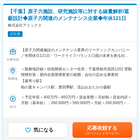
・詳細設計での3DCADモデリング／図面作成
・CAE解析による評価
■福利厚生：
【千葉】原子力施設、研究施設等に対する線量解析/遮
・材料選定
定年までの長い時間軸で、給与や将来について不安を感じること
・製造プロセスの最適化
なく、仕事に集中できるように、「待遇面」での支援も充実して
蔽設計◆原子力関連のメンテナンス企業◆年休121日
・試作段階における検査、不具合改善、信頼性試験結果を基にし
おります。また、たとえ案件のない待機の状態であったとして
株式会社アトックス
た改良提案／実施
も、給与が下がる事はなく安心して就業できます。
【製品】医療機器、車載製品、電子部品等
正社員
【素材】板金、樹脂
【CAD／ツール】NX、SOLIDWORKS、PDM、CAEツール
【原子力関連施設のメンテナンス業界のリーディングカンパニー
／年間休日121日・ワークライフバランス◎国の未来を創る社会
■パーソルクロステクノロジーについて：
仕事内容
貢献性の高い業務】
・当社は旧パーソルＲ＆Ｄ株式会社／旧パーソルテクノロジース
タッフ株式会社／旧パーソルプロフェッショナルアウトソーシン
＜勤務地詳細＞技術開発センター住所：千葉県柏市高田1201 受動
■業務内容：
グ株式会社が合併し誕生しました。人と組織の生産性の向上およ
喫煙対策：屋内全面禁煙変更の範囲：会社の定める事業所
原子力施設、研究施設等に対する線量解析/遮蔽設計を担って頂き
び、エンジニアの多様な働き方を追求し、働き方に変革を起こす
勤務地
【最寄り駅】
ます。
ことで社会課題の解決を図っております。
柏の葉キャンパス駅、豊四季駅、流山おおたかの森駅
・研究開発／ものづくりの領域においては、自動車／航空宇宙関
■業務詳細：
連機器、家電、ロボットの設計～開発～実験におけるモデルベー
＜予定年収＞400万円～850万円＜賃金形態＞月給制＜賃金内訳＞
・原子力設備、研究設備等で測定したデータから、放射能分布の
ス開発（MBD）等を提供しており、IT領域においては情報通信、
月額（基本給）：260,000円～560,000円＜月給＞260,000円～
解析・算出および遮蔽設計などの立案
IT／インターネット、EC分野を中心とした幅広い業界に対しての
給与
560,000円＜昇給有無＞有＜残業手当＞有＜給与補足＞※予定年収
・現場での測定方法、測定器の提案
システム開発、インフラ設計、評価検証業務等を提供しておりま
はあくまでも目安の金額であり、選考を通じて変動する可能性が
・主に原子力計算コード等の解析プログラムを利用した業務
す。
あります。■昇給：年1回■賞与：年2回（6月・12月）賃金はあく
・近年需要が拡大しているRPA／IoT／UWB／ドローン／セキュ
までも目安の金額であり、選考を通じて上下する可能性がありま
応募依頼する
※必要な知識、技能については入社後に指導します。
リティ等の最新技術の活用についても精力的にご支援をしており
気になる
す。月給(月額)は固定手当を含めた表記です。
（エージェントサービス）
※原子力発電所等での現場作業が発生する場合があります。
ます。