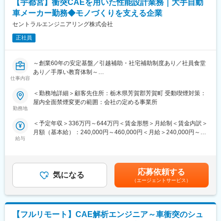
【宇都宮】衝突CAEを用いた性能設計業務｜大手自動
■このポジションの魅力
車メーカー勤務◆モノづくりを支える企業
◎安心して働ける環境
セントラルエンジニアリング株式会社
・正社員雇用のため雇用が安定
・無期雇用のプロジェクトが中心で、長期就業が可能
正社員
・一つのクライアント先で年単位の配属が基本（10年以上の実績
あり）
～創業60年の安定基盤／引越補助・社宅補助制度あり／社員食堂
また、配属変更時も雇用は継続されるため、次のプロジェクトへ
あり／手厚い教育体制～
スムーズに参画できます。
仕事内容
■業務内容：
◎働く場所・案件の柔軟性
＜勤務地詳細＞顧客先住所：栃木県芳賀郡芳賀町 受動喫煙対策：
大手自動車メーカーにて、衝突CAEを用いた性能設計業務をお任
・ご本人様の希望を最大限考慮
屋内全面禁煙変更の範囲：会社の定める事業所
せします。
・大手メーカーを中心に、幅広い案件を用意
勤務地
・他県からの就業の方は転居費用、家賃補助、入居費用は別途支
＜予定年収＞336万円～644万円＜賃金形態＞月給制＜賃金内訳＞
■業務詳細：
給
月額（基本給）：240,000円～460,000円＜月給＞240,000円～
・衛突シミュレーションのモデル作成
安定した環境で腰を据えて働きたい方にも、さまざまな現場で経
給与
460,000円＜昇給有無＞有＜残業手当＞有＜給与補足＞※経験、ス
・計算結果集計、解析
験を積みたい方にもマッチします。
キルを考慮して決定いたします。■昇給：年1回（8月）■賞与：年
・設計
2回（7月、12月）賃金はあくまでも目安の金額であり、選考を通
・研究BLとの調整業務
◎スキルアップ・キャリア形成
じて上下する可能性があります。月給(月額)は固定手当を含めた表
業界トップレベルの取引基盤（大手メーカー中心）
応募依頼する
気になる
記です。
■対象：完成車
長期案件の中で専門性を深められる
（エージェントサービス）
希望すれば新しい技術領域へのチャレンジも可能
■使用ツール：
⇒「安定」と「成長」の両立が実現できる環境です。
・Office（Excel、PowerPoint、Word）
【フルリモート】CAE解析エンジニア～車衝突のシュ
・LS-DYNA
◎長く働ける制度・福利厚生