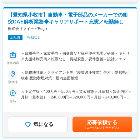
■当社について：
変更の範囲：会社の定める業務
当社は原子力関連施設のメンテナンス業界のリーディングカンパ
【愛知県小牧市】自動車・電子部品のメーカーでの衝
ニーです。スローガンに「人×技術でNext Stageへ」を掲げ常に新
突CAE解析業務◆キャリアサポート充実／転勤無し
しい挑戦を続けており、活躍のフィールドはRI（放射性同位元
素）関連の研究施設、核医学事業分野にまで広げています。
株式会社マイナビEdge
また人材育成にも力をいれており、離職率も低く長期就業される
正社員
転勤なし
方が多いことも魅力です。
■魅力：
～資格手当・家族手当・独身寮など福利厚生充実／研修・キャリ
当社はエネルギー関連施設のメンテナンスを担うエキスパート集
ア支援体制完備／転勤なし・長期安定／要件定義～設計／エンジ
団です。当社の事業は人々の生活と切っても切り離せない原子力
仕事内容
ニアファーストの徹底サポート～
を支え、国の未来を守る社会貢献性も高くございます。
＜勤務地詳細＞クライアント先（愛知県小牧市）住所：愛知県小
今後も、サステナブルな環境実現に取り組む日本のエネルギー産
■マイナビEdgeの強み：
牧市 受動喫煙対策：屋内全面禁煙
業を全社を挙げてサポートするため、日本の未来を支えたいとい
◎エンジニアファーストの徹底支援体制
勤務地
う方からのご応募お待ちしています。
・「営業」「研修」「キャリアサポート」「エンジニアリーダ
＜予定年収＞400万円～550万円＜賃金形態＞月給制＜賃金内訳＞
ー」の4名体制でフォロー
変更の範囲：会社の定める業務
月額（基本給）：240,000円～320,000円＜月給＞240,000円～
・定期面談（配属後1か月→3か月ごと）でキャリアやライフプラ
給与
320,000円＜昇給有無＞有＜残業手当＞有＜給与補足＞年収はス
ンを相談可能
キル・ご経験を考慮して決定されます。■賞与：実績3.2ヵ月■モデ
◎キャリアパス
ル年収：・25歳／年収450万円程度・35歳／年収615万円程度※上
即戦力として上流工程やプロジェクトリーダーを目指せるほか、
記はあくまでも目安です。賃金はあくまでも目安の金額であり、
専門分野のスペシャリストなど多様なキャリアを選択可能。5年
応募依頼する
気になる
選考を通じて上下する可能性があります。月給(月額)は固定手当を
後、10年後を見据えた長期的な成長を支援します。
（エージェントサービス）
含めた表記です。
◎安定した経営基盤＋長期キャリア形成
・マイナビグループ100％出資の安定企業