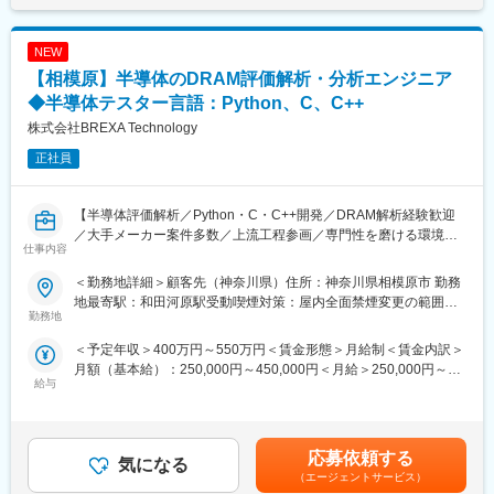
ともなうリスクを気にすることなく、社内で自分の新しいキャリ
ます。製品について学んでいただきながら担当工程を広げていき
アを形成し、可能性を広げることが可能です。シフトしたことに
ます。
よって上がった派遣料金が一定基準を超えた場合、給与に還元し
NEW
■具体的には…
ております。
・構造解析技術の確立に関する業務
【相模原】半導体のDRAM評価解析・分析エンジニア
・商品設計や生産技術と連携した開発業務
◆半導体テスター言語：Python、C、C++
・構造解析用の3Dデータ編集
株式会社BREXA Technology
・構造解析による設計部門への解析支援
・設計部門への形状・製造要件の提案
正社員
■働く環境/当社の特徴：
・全社月平均残業時間：20時間程度
【半導体評価解析／Python・C・C++開発／DRAM解析経験歓迎
・年休：123日程度
／大手メーカー案件多数／上流工程参画／専門性を磨ける環境／
仕事内容
・キャリアサポート制度充実：社内に専属のカウンセラーがお
キャリア支援充実／福利厚生手厚い／英語力活かせる／安定成長
り、プロジェクト、働き方など相談できる環境がございます。
企業】
＜勤務地詳細＞顧客先（神奈川県）住所：神奈川県相模原市 勤務
・定年：65歳となっており、その後も１年更新での契約社員とし
地最寄駅：和田河原駅受動喫煙対策：屋内全面禁煙変更の範囲：
てご活躍いただけます。
◆職務概要：
勤務地
会社の定める事業所（リモートワーク含む）
・手厚い福利厚生：配属先への勤務に伴う引っ越し費用に関して
株式会社ブレクサテクノロジーの社員としてメーカー企業に常駐
＜予定年収＞400万円～550万円＜賃金形態＞月給制＜賃金内訳＞
は、会社が全額負担します。家賃補助の金額に関して、6万円（家
し、メーカー技術社員と弊社社員と協力して業務致します。
月額（基本給）：250,000円～450,000円＜月給＞250,000円～
賃＋共益費）の物件を上限として半分を支給いたします。他にも
給与
450,000円＜昇給有無＞有＜残業手当＞有＜給与補足＞※社会人経
家族手当制度等がございます。
◆職務詳細：
験、面接結果等を考慮の上決定します。 ■昇給：年1回（4月）■賞
弊社クライアント先にて下記業務に従事して頂きます。
与：年2回（7月、12月）※過去実績2.6ヶ月賃金はあくまでも目安
■福利厚生「SS&CU制度」：
案件：半導体のDRAM 評価・解析
の金額であり、選考を通じて上下する可能性があります。月給(月
エンジニア（技術社員）を対象に、キャリアチェンジを支援する
・半導体テスタを使用した評価解析
応募依頼する
気になる
額)は固定手当を含めた表記です。
制度です。U・Iターンしたい、上流工程へ挑戦したいなど転職に
・プログラム開発実務(半導体テスター言語、Python、C、C++)
（エージェントサービス）
ともなうリスクを気にすることなく、社内で自分の新しいキャリ
・エクセル、パワーポイントデータ纏め(グラフ作成、関数、VBA