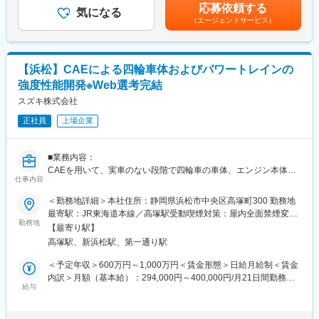
の金額であり、選考を通じて上下する可能性があります。月給(月
応募依頼する
気になる
額)は固定手当を含めた表記です。
（エージェントサービス）
■働く環境/当社の特徴：
・全社月平均残業時間：20時間程度
・年休：123日程度
【浜松】CAEによる四輪車体およびパワートレインの
・キャリアサポート制度充実：社内に専属のカウンセラーがお
り、プロジェクト、働き方など相談できる環境がございます。
強度性能開発※Web選考完結
・定年：65歳となっており、その後も１年更新での契約社員とし
スズキ株式会社
てご活躍いただけます。
・手厚い福利厚生：配属先への勤務に伴う引っ越し費用に関して
正社員
上場企業
は、会社が全額負担します。家賃補助の金額に関して、6万円（家
賃＋共益費）の物件を上限として半分を支給いたします。他にも
■業務内容：
家族手当制度等がございます。
CAEを用いて、実車のない段階で四輪車の車体、エンジン本体、
仕事内容
排気系部品の強度性能を開発していただきます。
■福利厚生「SS&CU制度」：
エンジニア（技術社員）を対象に、キャリアチェンジを支援する
＜勤務地詳細＞本社住所：静岡県浜松市中央区高塚町300 勤務地
■具体的業務：
制度です。U・Iターンしたい、上流工程へ挑戦したいなど転職に
最寄駅：JR東海道本線／高塚駅受動喫煙対策：屋内全面禁煙変更
・四輪車の量産商品開発として車体、エンジン本体、排気系部品
ともなうリスクを気にすることなく、社内で自分の新しいキャリ
勤務地
の範囲：会社の定める事業所
【最寄り駅】
の強度性能を開発する業務
アを形成し、可能性を広げることが可能です。シフトしたことに
高塚駅、新浜松駅、第一通り駅
・未知の部品や要件に対してCAEでの評価方法を開発する業務
よって上がった派遣料金が一定基準を超えた場合、給与に還元し
ております。
＜予定年収＞600万円～1,000万円＜賃金形態＞日給月給制＜賃金
■キャリアプラン：
内訳＞月額（基本給）：294,000円～400,000円/月21日間勤務想
・開発業務を通じて車体、エンジンの構造、耐久強度、CAEに関
給与
定＜想定月額＞294,000円～400,000円＜昇給有無＞有＜残業手当
する知識を習得できます。
＞有＜給与補足＞■昇給：年1回（4月）■賞与：年2回（7月・12
・実機実験や部品設計部門との連携やローテーションを通じて
月）■モデル年収（残業代月30H込）30歳：年収760万円35歳／一