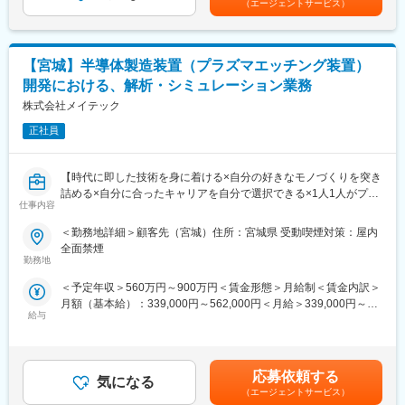
単なる解析オペレーションではなく、解析結果を基にした設計提
（エージェントサービス）
案や技術課題解決を担うポジションです。
世界トップレベルの自動車部品開発に携わり、設計成立性を左右
する開発上流工程で活躍いただきます。
【宮城】半導体製造装置（プラズマエッチング装置）
■業務詳細
開発における、解析・シミュレーション業務
◇EPS製品の開発・設計支援
株式会社メイテック
・電動パワーステアリングの新製品開発におけるCAE技術支援
・設計初期段階からの構造成立性検討
正社員
・製品性能、耐久性、信頼性向上に向けた設計提案
・設計部門との共同開発および技術レビュー
【時代に即した技術を身に着ける×自分の好きなモノづくりを突き
◇CAE解析業務
詰める×自分に合ったキャリアを自分で選択できる×1人1人がプロ
・線形構造解析
仕事内容
のエンジニアをして技術を高め続ける】
・非線形構造解析
～転職回数多い方でも歓迎／多くの業界に展開することで安定◎
・振動・騒音解析（NVH）
＜勤務地詳細＞顧客先（宮城）住所：宮城県 受動喫煙対策：屋内
／研修費用は売上の8%を投資／生涯プロエンジニア～
・機構解析（マルチボディシミュレーション）
全面禁煙
・衝突解析
勤務地
■職務内容：
・塑性加工解析
＜予定年収＞560万円～900万円＜賃金形態＞月給制＜賃金内訳＞
半導体製造装置開発の中で、解析・シミュレーション業務を主体
・解析モデル構築および解析条件設定
月額（基本給）：339,000円～562,000円＜月給＞339,000円～
に設計業務にご対応いただきます。関連部署やエンドユーザーと
・解析結果の評価、考察および改善提案
給与
562,000円＜昇給有無＞有＜残業手当＞有＜給与補足＞※能力・経
の調整、折衝など、上流から完成品の評価に至るまで、あらゆる
◇開発推進業務
験・年齢等を配慮の上、当社規定により決定します。賃金はあく
角度から技術者として関わることが出来ます。
・開発課題に対する解析アプローチの立案
までも目安の金額であり、選考を通じて上下する可能性がありま
・設計部門、実験部門との技術折衝
す。月給(月額)は固定手当を含めた表記です。
■業務フェーズ：
・市場不具合や品質課題に対する原因分析
応募依頼する
気になる
設計補助担当
・CAE活用による開発効率化および品質向上推進
（エージェントサービス）