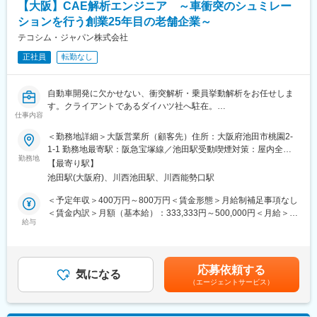
【大阪】CAE解析エンジニア ～車衝突のシュミレー
シリア：1名
ションを行う創業25年目の老舗企業～
韓国：1名
タイ：１名
テコシム・ジャパン株式会社
フィリピン：1名
正社員
転勤なし
年齢構成は若く、最年長トッププレーヤーが40歳で20代後半のメ
ンバーを中心に活躍しています。
自動車開発に欠かせない、衝突解析・乗員挙動解析をお任せしま
■研修制度：
す。クライアントであるダイハツ社へ駐在。
新しいメンバーは大阪営業所で最長1か月の研修を受け、業務を理
仕事内容
解しスキルを磨きます。
■衝突解析・乗員挙動解析：
＜勤務地詳細＞大阪営業所（顧客先）住所：大阪府池田市桃園2-
研修期間中の遠方参加者には、交通費と宿泊費が会社負担で提供
近年自動車業界では、地域によって異なる様々な法規制に対応す
1-1 勤務地最寄駅：阪急宝塚線／池田駅受動喫煙対策：屋内全面
され、着実なサポートが行われています。
るため、車輌レベル・部品レベルでの衝突解析が数多く行われて
勤務地
禁煙変更の範囲：会社の定める事業所
【最寄り駅】
います。
池田駅(大阪府)、川西池田駅、川西能勢口駅
同社では、最先端の解析技術を用い、限られた期間内で、高品質
変更の範囲：会社の定める業務
な製品を開発できるよう、自動車衝突時の車体変形モード・特
＜予定年収＞400万円～800万円＜賃金形態＞月給制補足事項なし
性、衝突時の乗員傷害に対し、性能予測、結果分析、対策、提案
＜賃金内訳＞月額（基本給）：333,333円～500,000円＜月給＞
等のサービスを提供しています。
給与
333,333円～500,000円＜昇給有無＞有＜残業手当＞有＜給与補足
＞※給与詳細は経験・能力・前職給与等を踏まえて決定■基本給改
■組織構成：
定：年1回（1月※前年度の人事評価に基づき毎年改定）賃金はあ
世界中の拠点からエンジニアを集め、計1８名でチームを組んでい
くまでも目安の金額であり、選考を通じて上下する可能性があり
応募依頼する
ます。
気になる
ます。月給(月額)は固定手当を含めた表記です。
（エージェントサービス）
日本支社：代表含む４名
インド：８名
ドイツ：1名