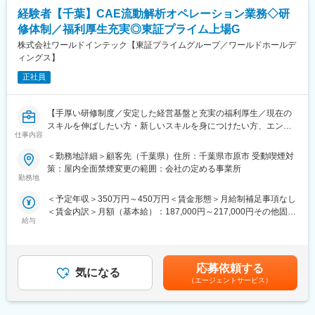
スペイン：1名
経験者【千葉】CAE流動解析オペレーション業務◇研
シリア：1名
修体制／福利厚生充実◎東証プライム上場G
韓国：1名
タイ：１名
株式会社ワールドインテック【東証プライムグループ／ワールドホールデ
フィリピン：1名
ィングス】
年齢構成は若く、最年長トッププレーヤーが40歳で20代後半のメ
正社員
ンバーを中心に活躍しています。
■研修制度：
【手厚い研修制度／安定した経営基盤と充実の福利厚生／現在の
新しいメンバーは大阪営業所で最長1か月の研修を受け、業務を理
スキルを伸ばしたい方・新しいスキルを身につけたい方、エンジ
解しスキルを磨きます。
仕事内容
ニアから管理職を目指す方等様々な方が活躍できるフィールド
研修期間中の遠方参加者には、交通費と宿泊費が会社負担で提供
◎】
＜勤務地詳細＞顧客先（千葉県）住所：千葉県市原市 受動喫煙対
され、着実なサポートが行われています。
策：屋内全面禁煙変更の範囲：会社の定める事業所
■業務内容：
勤務地
変更の範囲：会社の定める業務
・製品・金型等の設計(CAD)、成形加工や構造系の解析(CAE)
＜予定年収＞350万円～450万円＜賃金形態＞月給制補足事項なし
・計算機・各システム等の管理運用、顧客向けレポートや業務マ
＜賃金内訳＞月額（基本給）：187,000円～217,000円その他固定
ニュアル等の作成
給与
手当/月：10,000円～30,000円＜月給＞197,000円～247,000円＜
・製品等の観測・測定、サンプルの成形加工
昇給有無＞有＜残業手当＞有＜給与補足＞※年収は経験・能力を考
・客先現場での開発・試作立会等(測定・記録等)、社内外との打合
慮の上、決定します。※その他固定手当：実務手当10,000～
せ
30,000円・昇給：年1回（2月）・賞与：年2回（7月・12月）
・データ/DX関連業務、各種事務・窓口対応、その他付随する周辺
応募依頼する
気になる
※2024年度実績3.00ヶ月分※年俸制の場合、賞与支給はございませ
業務
（エージェントサービス）
ん。賃金はあくまでも目安の金額であり、選考を通じて上下する
可能性があります。月給(月額)は固定手当を含めた表記です。
■キャリアプラン：