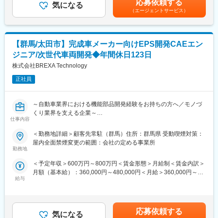
応募依頼する
けています。加えて、軽自動車の開発を通じて培ってきた小さな
気になる
です。
■使用ツール：
（エージェントサービス）
クルマづくりの技術を活かしたスズキのコンパクトカーは、狭い
CAE、CATIA V5
街路の多い都市を快適に運転できる走行性はもちろん、低燃費で
CO2の排出量が少ない環境性能の面でも高く評価され、世界中で
■職場環境・魅力：
選ばれています。
【群馬/太田市】完成車メーカー向けEPS開発CAEエン
・別途、賞与年2回、時間外手当（1分単位）、各種手当（家族、
赴任等）が支給
ジニア/次世代車両開発◆年間休日123日
変更の範囲：会社の定める業務
・スキル・経験年数・年齢等も考慮し、話し合いの上で決定
株式会社BREXA Technology
・充実の福利厚生
交通費支給あり、資格取得支援・手当あり、寮・社宅・住宅手当
正社員
あり、U・Iターン支援ありなど
～自動車業界における機能部品開発経験をお持ちの方へ／モノづ
■充実した教育制度／入社後のフォロー体制充実：
くり業界を支える企業～
◇人事育成制度…等級制度の定義と連動したカリキュラム体系の
仕事内容
導入。
■業務概要
◇キャリアサポート制度…定期的にカジュアル形式な面談を行う
＜勤務地詳細＞顧客先常駐（群馬）住所：群馬県 受動喫煙対策：
製品開発の上流工程から参画し、構造成立性や耐久性、信頼性の
ことでストレスレベルを把握するとともに必要に応じて関連部署
屋内全面禁煙変更の範囲：会社の定める事業所
観点から設計部門と連携しながら開発を推進していただきます。
と連携し環境を改善。
勤務地
解析結果を基にした設計提案や課題解決を担うポジションです。
◇人事考課制度…目標達成を適正に処遇へ反映することで有能感
＜予定年収＞600万円～800万円＜賃金形態＞月給制＜賃金内訳＞
を高め、自立できる人財を育成できる制度。
月額（基本給）：360,000円～480,000円＜月給＞360,000円～
■業務内容
給与
480,000円＜昇給有無＞有＜残業手当＞有＜給与補足＞※社会人経
次世代自動車向け電動パワーステアリング（EPS）の開発におい
変更の範囲：会社の定める業務
験、面接結果等を考慮の上決定します。 ■昇給：年1回（4月）■賞
て、CAE解析を活用した設計開発業務を担当していただきます。
与：年2回（7月、12月）※過去実績2.6ヶ月賃金はあくまでも目安
製品開発の上流工程から参画し、構造成立性や耐久性、信頼性の
の金額であり、選考を通じて上下する可能性があります。月給(月
観点から設計部門と連携しながら開発を推進していただきます。
応募依頼する
気になる
額)は固定手当を含めた表記です。