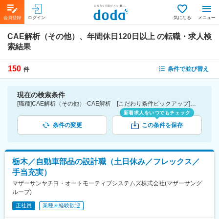
会員登録
ログイン
気になる
メニュー
CAE解析（その他）、年間休日120日以上
の転職・求人検
索結果
150
条件で並び替え
件
現在の検索条件
[職種]CAE解析（その他）-CAE解析 [こだわり条件ピックアップ]年間休日120日以上 [詳細条件](休日・働き方)年間休日120日以上
新着求人をいつでもチェック
条件の変更
この条件を保存
栃木／自動車部品の設計職（土日休み／フレックス／
手当充実）
マザーサンヤチヨ・オートモーティブシステムズ株式会社(マザーサング
ループ)
正社員
業種未経験歓迎