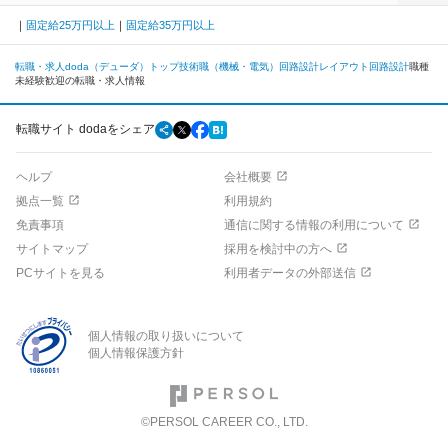
固定給25万円以上
固定給35万円以上
転職・求人doda（デューダ）トップ
技術職（機械・電気）
回路設計
レイアウト回路設計
職種
未経験歓迎の転職・求人情報
転職サイト dodaをシェア
ヘルプ
会社概要
拠点一覧
利用規約
免責事項
通信に関する情報の利用について
サイトマップ
採用を検討中の方へ
PCサイトを見る
利用者データの外部送信
個人情報の取り扱いについて
個人情報保護方針
©PERSOL CAREER CO., LTD.