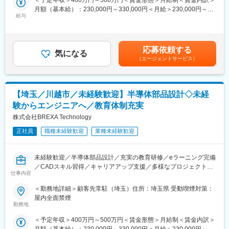
月額（基本給）：230,000円～330,000円＜月給＞230,000円～
◆職務詳細：
■やりがいについて：
給与
330,000円＜昇給有無＞有＜残業手当＞有＜給与補足＞※社会人経
◇自動車へのドライブレコーダーの取付位置および配線経路の
◎お客様に喜ばれる製品を設計するために、技術力の向上、社内
験、面接結果等を考慮の上決定します。 ■昇給：年1回（4月）■賞
CAD検証と報告書作成
外のコミュニケーションを通じてアイディアを形にする力も身に
与：年2回（7月、12月）※過去実績2.6ヶ月賃金はあくまでも目安
付けることができる環境です。
の金額であり、選考を通じて上下する可能性があります。月給(月
※ご経験スキル、ご志向性に応じて別案件の打診をさせていただく
応募依頼する
◎未経験から新しいスキルを身に着けることができます。特に、
気になる
額)は固定手当を含めた表記です。
場合もございます。
（エージェントサービス）
電気回路設計→基板製造→実装など一連の流れをグループ含め自
社で完結する事が出来ます。
◆使用ツール：
※導入製品：スマートフォン、プロジェクター、ゲーム機、センサ
◇NX・G2B
ー、カメラ、ドライブレコーダー、カーオーディオ等の生活に身
【埼玉／川越市／未経験歓迎】半導体部品設計◇未経
近なもの～産業機器製品 など
◆未経験の方のご活躍事例
験からエンジニアへ／教育体制充実
・営業
株式会社BREXA Technology
変更の範囲：会社の定める業務
自動車内装部品の試験評価プロジェクトに配属
今後の需要から電気系エンジニアを目指して電験三種を勉強中。
正社員
職種未経験歓迎
業種未経験歓迎
・アパレル店舗運営
半導体製造装置の立ち上げプロジェクト配属
未経験歓迎／半導体部品設計／充実の教育研修／eラーニング完備
現在はフィールドエンジニアとして活躍中。
／CADスキル習得／キャリアアップ支援／多様なプロジェクト経
・営業
仕事内容
験／市場価値向上／安定成長企業
風力発電施設の設計補助業務配属
大手メーカーでの打ち合わせ、取りまとめ・設計者業務を学び、
＜勤務地詳細＞顧客先常駐（埼玉）住所：埼玉県 受動喫煙対策：
◆職務概要：株式会社アウトソーシングテクノロジーの社員とし
設計補助から一設計担当へ。
屋内全面禁煙
てメーカー企業に常駐し、メーカー技術社員と弊社先輩社員と協
勤務地
力して業務を行っていただきます。
◆働く環境：
＜予定年収＞400万円～500万円＜賃金形態＞月給制＜賃金内訳＞
全社月平均残業時間：約20時間
月額（基本給）：230,000円～330,000円＜月給＞230,000円～