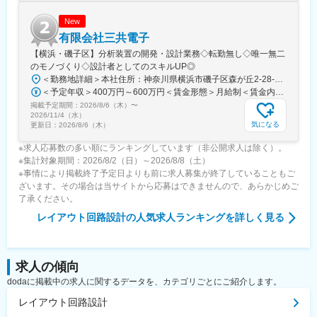
変更の範囲：会社の定める業務
New
有限会社三共電子
【横浜・磯子区】分析装置の開発・設計業務◇転勤無し◇唯一無二
のモノづくり◇設計者としてのスキルUP◎
＜勤務地詳細＞本社住所：神奈川県横浜市磯子区森が丘2-28-29 勤務地最寄駅：京浜急行線／屏風浦駅受動喫煙対策：屋内全面禁煙
＜予定年収＞400万円～600万円＜賃金形態＞月給制＜賃金内訳＞月額（基本給）：300,000円～400,000円＜月給＞300,000円～400,000円＜昇給有無＞有＜残業手当＞有＜給与補足＞■昇給：有■賞与：年2回2か月(前年実績)賃金はあくまでも目安の金額であり、選考を通じて上下する可能性があります。月給(月額)は固定手当を含めた表記です。
掲載予定期間：
2026/8/6（木）
〜
2026/11/4（水）
気になる
更新日：
2026/8/6（木）
※求人応募数の多い順にランキングしています（非公開求人は除く）。
※集計対象期間：2026/8/2（日）～2026/8/8（土）
※事情により掲載終了予定日よりも前に求人募集が終了していることもご
ざいます。その場合は当サイトから応募はできませんので、あらかじめご
了承ください。
レイアウト回路設計
の人気求人ランキングを詳しく見る
求人の傾向
dodaに掲載中の求人に関するデータを、カテゴリごとにご紹介します。
レイアウト回路設計