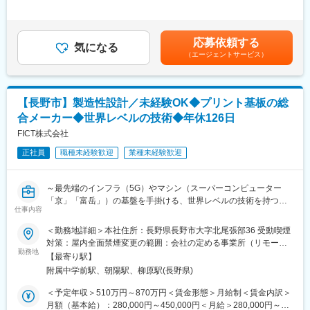
＜具体的には＞
◆働く環境：
2回賃金はあくまでも目安の金額であり、選考を通じて上下する可
全社月平均残業時間：約20時間
能性があります。月給(月額)は固定手当を含めた表記です。
電子基板の回路設計・設計変更対応
年休：120日程度
電気・電子機器の回路設計、設計検討・設計計画の立案補佐
各プロジェクト先の営業担当もついており、業務状況やご本人の
応募依頼する
気になる
生産技術業務（量産立ち上げ支援、製造工程の改善検討 等）
体調など気にかけていただける環境です。
（エージェントサービス）
試験・評価・検査業務
半導体プロセスに関わる技術業務
◆配属後の流れ・安心のフォローアップ体制：
CAD（CR-8000 等）を用いた設計業務
モノ作りの流れを理解していただくために、生産工程からスター
【長野市】製造性設計／未経験OK◆プリント基板の総
※担当業務はプロジェクトにより異なりますが、
ト。並行してeラーニングのサポート研修、技術研修、キャリアア
「設計だけで終わらない」幅広い工程に携わることで、技術の引
ドバイザーによる面談(相談いつでも可能)等を通じて2年～3年程
合メーカー◆世界レベルの技術◆年休126日
き出しを増やせる環境です。
度のアサイン案件に携わります。
FICT株式会社
さらに半年に1度、営業とプロジェクトリーダーと面談し、自身の
＜おすすめポイント＞
正社員
職種未経験歓迎
業種未経験歓迎
状態や希望に合わせて適切なプロジェクトに配属できるような体
◎エンジニアとしての市場価値向上が年収に直結する評価制度
制が整っています。そのため、多種多様な業界の先プロジェクト
（年収1000万円越えの現役エンジニアも在籍）
を担当でき、幅広い知識とスキルを身に付けることが可能です。
～最先端のインフラ（5G）やマシン（スーパーコンピューター
◎年間900回以上のエンジニア主催技術勉強会で圧倒的成長環境
「京」「富岳」）の基盤を手掛ける、世界レベルの技術を持つ優
◎業界や職種を超えたメイテックの仲間とつながり自主勉強会も
＜eラーニング研修＞
仕事内容
良企業～
含め技術力を研鑽可能
携帯電話・PCから24時間365日、好きな時間に技術系の動画や、
◎最先端の技術情報を知る担当営業とともに身に着けるべき技術
テキストを用いて勉強が可能です。
＜勤務地詳細＞本社住所：長野県長野市大字北尾張部36 受動喫煙
■業務概要：
や経験すべき業界を考え、キャリアを形成できる戦略的ローテー
・Word/Excel/Powerpoint
対策：屋内全面禁煙変更の範囲：会社の定める事業所（リモート
当社の製造性設計をお任せします。
ション制度
勤務地
・衛生管理者試験 関係法令
ワーク含む）
【最寄り駅】
◎配属先メーカーの現場新入社員OJT・技術指導を担うほどの技
・工程リーダー研修
附属中学前駅、朝陽駅、柳原駅(長野県)
【具体的なミッション】
術力への圧倒的信頼
・CAD_CATIA（設計ツール）など
●プリント基板製造データ作成作業(KLA社のINCAMを用いた以下
◎東証プライム上場企業グループ
＜予定年収＞510万円～870万円＜賃金形態＞月給制＜賃金内訳＞
業務)
◎メイテックグループで1300社以上と取引があり安定性抜群
月額（基本給）：280,000円～450,000円＜月給＞280,000円～