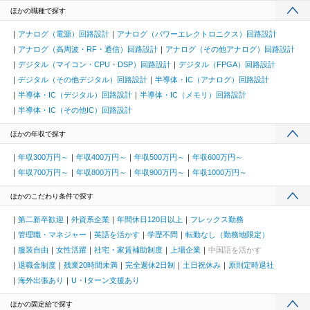
ほかの職種で探す
アナログ（電源）回路設計
アナログ（パワーエレクトロニクス）回路設計
アナログ（高周波・RF・通信）回路設計
アナログ（その他アナログ）回路設計
デジタル（マイコン・CPU・DSP）回路設計
デジタル（FPGA）回路設計
デジタル（その他デジタル）回路設計
半導体・IC（アナログ）回路設計
半導体・IC（デジタル）回路設計
半導体・IC（メモリ）回路設計
半導体・IC（その他IC）回路設計
ほかの年収で探す
年収300万円～
年収400万円～
年収500万円～
年収600万円～
年収700万円～
年収800万円～
年収900万円～
年収1000万円～
ほかのこだわり条件で探す
第二新卒歓迎
外資系企業
年間休日120日以上
フレックス勤務
管理職・マネジャー
英語を活かす
学歴不問
転勤なし（勤務地限定）
服装自由
女性活躍
社宅・家賃補助制度
上場企業
中国語を活かす
退職金制度
残業20時間未満
完全週休2日制
土日祝休み
原則定時退社
海外出張あり
U・Iターン支援あり
ほかの固定給で探す