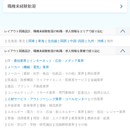
職種未経験歓迎
レイアウト回路設計、職種未経験歓迎の転職・求人情報をエリアで絞り込む
北海道･東北
関東
東海
北信越
関西
中国･四国
九州・沖縄
海外
レイアウト回路設計、職種未経験歓迎の転職・求人情報を業種で絞り込む
IT・通信業界
インターネット・広告・メディア業界
メーカー（機械・電気）業界
メーカー（素材・化学・食品・化粧品・その他）業界
商社業界
医薬品・医療機器・ライフサイエンス・医療系サービス
金融業界
建設・プラント・不動産業界
コンサルティング・リサーチ業界・専門事務所・監査法人・税理士法人
人材サービス・アウトソーシング業界・コールセンター
小売業界
外食産業・飲食業界
運輸・物流業界
エネルギー（電力・ガス・石油・新エネルギー）業界
旅行・宿泊・レジャー業界
警備・清掃業界
理容・美容・エステ業界
教育業界
農林水産・鉱業
公社・官公庁・学校・研究施設
冠婚葬祭業界
その他