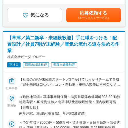
＞※給与詳細は、経験・能力により決定します。■昇給：年1回（4
900回以上開催。
■本業務のやりがい：
月）■賞与：年2回（6月・10月）賃金はあくまでも目安の金額で
・時代に即した技術を身に着けることができ、幅広い業界へ展開
（1）配電盤自体は目に見えませんが、建物や設備のインフラを支
あり、選考を通じて上下する可能性があります。月給(月額)は固定
しているためスキルの習得もしやすい環境です。
応募依頼する
える非常に重要な部品です。配電盤がなければ電気を必要な所に
気になる
手当を含めた表記です。
（エージェントサービス）
届けられません。実際同社の製品は公園や発電所などに使われて
■福利厚生：
おり、目には見えないかもしれませんがそこで働いている方を支
・定年までの長い時間軸で、給与や将来について不安を感じるこ
えるなくてはならない製品です。
となく、仕事に集中できるように、「待遇面」での支援も充実し
【草津／第二新卒・未経験歓迎】手に職をつける！配
ております。
（2）制御盤の中でも、低圧と高圧で設計が異なるなど、奥が非常
・また、たとえ案件のない待機の状態であったとしても、給与が
置設計／社員7割が未経験／電気の流れる道を決める作
に深い業務となります。それこそ一朝一夕で覚えることはできな
下がる事はなく安心して就業できます。
業
いものです。一方で、上記学んでいただき設計ができるようにな
ると「職人」として、社内の社員からも、お客様からも必要とさ
株式会社ピーダブルビー
れる存在になることができます。
正社員
職種未経験歓迎
業種未経験歓迎
（3）当社では電気設計・構造設計～板金・組立まで一貫した生産
をしているため、前後部署との調整、設計者への業務振り分け、
【社員の7割が未経験スタート／3年かけてしっかりチームで育成
配線設計後の束線加工依頼や委託部品納期管理などの業務があ
／完全未経験OK／パソコン・自動車・車輌の製作に不可欠なメー
り、全体の進捗把握を意識した動きを必要とされます。その分全
仕事内容
カー】
社で一つの製品を作り上げる達成感を感じられます。
＜勤務地詳細＞草津事業所住所：滋賀県草津市橋岡町203-39 勤務
電子基板の製作・設計を行う同社にて、レイアウト設計のポジシ
■教育体制：
地最寄駅：JR東海道線／南草津駅受動喫煙対策：屋内喫煙可能場
ョンを募集します。
勤務地
長く技術者として活躍いただきたいと考えているため、教育に重
所あり変更の範囲：会社の定める事業所
【最寄り駅】
◎電子基板とは
点をおいています。案件ごとにオーダー設計のお仕事なので、設
南草津駅、瀬田駅(滋賀県)、草津駅(滋賀県)
電子部品を複数載せた板のことです。パソコンや車両、ロボット
計自体は数をこなして覚えて頂くようになりますが、業務フロー
などを動かすために不可欠なものです。
などの会社特融のルールはOJTで経験者が教育していきます。
＜予定年収＞350万円～550万円＜賃金形態＞日給月給制＜賃金内
◎レイアウト設計とは
訳＞月額（基本給）：190,000円～280,000円/月21日間勤務想定