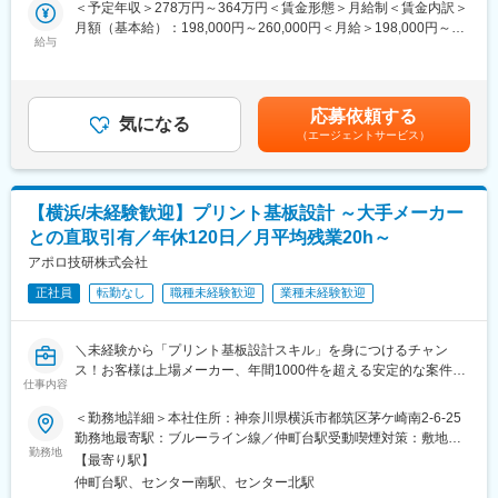
＜予定年収＞278万円～364万円＜賃金形態＞月給制＜賃金内訳＞
■このポジションの魅力：
・設計ドキュメントの作成
月額（基本給）：198,000円～260,000円＜月給＞198,000円～
技術革新：最先端の技術に触れ、革新的な製品開発に携われま
・測定器を使用した各種測定作業
給与
260,000円＜昇給有無＞有＜残業手当＞有＜給与補足＞※経験、ス
す。古い技術に縛られることなく、新しい技術を追求できる環境
キルを考慮して決定いたします。■昇給：年1回（8月）■賞与：年
です。
■就業環境：
2回（7月、12月）賃金はあくまでも目安の金額であり、選考を通
働きやすい環境：残業時間は月平均11時間。家庭と仕事を両立し
・オフィスは非常に清潔かつ整備されており、快適な職場です。
じて上下する可能性があります。月給(月額)は固定手当を含めた表
やすい環境で、プライベートの充実が図れます。
応募依頼する
・教育体制が充実しており、未経験からでもスキルアップ可能で
気になる
記です。
（エージェントサービス）
す。
■組織構成：
・社員食堂あり（リーズナブルな価格で利用可能）
・配属先にはマネージャー1名（50代／男性）の元、6名（20代1
名、30代2名、40代2名、50代2名）
■当社の魅力：
・上記の中でチーム／役割分担：メカ設計、ソフトウェア開発、
【横浜/未経験歓迎】プリント基板設計 ～大手メーカー
◎教育研修制度
回路設計
との直取引有／年休120日／月平均残業20h～
自社研修施設では、各分野で豊富な経験を持つエキスパート講師
が常駐し、
アポロ技研株式会社
■当社について：
業務で必要な技術やスキルアップのための研修セミナー、キャリ
◇当社は、荷重計測器の専門メーカーとして【チカラ】をはかる
正社員
転勤なし
職種未経験歓迎
業種未経験歓迎
アサポートなどを実施しています。
ことで世界のものづくりの向上と生活の発展を全力で支えていき
未経験の方はまず面談等を行ったうえで、個々に必要な研修をご
ます。お客様の【チカラ】になれる企業を目指して技術とサービ
用意いたします。
スの向上に全力で取り組んでいきます。
＼未経験から「プリント基板設計スキル」を身につけるチャン
◎独自の評価制度
ス！お客様は上場メーカー、年間1000件を超える安定的な案件受
評価は点数制です。
仕事内容
変更の範囲：会社の定める業務
注有・フレックス制・残業20h程で働き方◎／
定期的に営業や人材開発部スタッフとの面談でご自身の現状や目
＜勤務地詳細＞本社住所：神奈川県横浜市都筑区茅ケ崎南2-6-25
標をすり合わせるため、評価のポイントがわかりやすく、明確な
■概要：
勤務地最寄駅：ブルーライン線／仲町台駅受動喫煙対策：敷地内
目標を持ってスキルアップ・昇給昇格を目指せます。
当社は1978年に設立をし、Intelの「ゴールドパートナー」に認定
勤務地
喫煙可能場所あり変更の範囲：会社の定める事業所
【最寄り駅】
されている電子機器開発の技術支援開発企業です。ソニー、キヤ
■当社について：
仲町台駅、センター南駅、センター北駅
ノンなど日本の大手メーカーと直接折衝、継続的に取引がありま