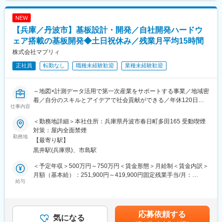
ペックのヒアリング
・商品開発とプロセス技術にて、製造プロセスを構築し、顧客に
NEW
デザインマニュアルを提示
【兵庫／丹波市】基板設計・開発／自社開発ハードウ
・デザインマニュアルに則った形で、顧客側でデザイン設計
・製造するためのデザインルールを守っているかのチェックや、
ェア搭載の基板開発◆土日祝休み／残業月平均15時間
当社で製造可能なデータに起こし直すのがDFMの役割
株式会社マプリィ
・その後、製造性設計のチームが物をつくる上での製造データを
正社員
転勤なし
職種未経験歓迎
業種未経験歓迎
作成
■配属先：
～地図×計測データ活用で第一次産業をサポートする事業／地域密
・高多層基板プロセス技術部 DFMチーム
着／自分のスキルとアイデアで社会貢献ができる／年休120日
仕事内容
（土日祝）～
■魅力：
◎当社はプリント基板の商品企画から設計、開発、製造、品質保
＜勤務地詳細＞本社住所：兵庫県丹波市春日町多田165 受動喫煙
■業務内容：
証まで全工程を社内で一貫して整備するメーカーです。
対策：屋内全面禁煙
自社開発のハードウェアに搭載する基板の設計をご担当いただき
勤務地
◎生成AIの普及、データセンターの拡張、自動運転技術の進化な
【最寄り駅】
ます。
どに伴い、電子機器の心臓部である高性能プリント基板の需要が
黒井駅(兵庫県)、市島駅
世界中で急増しています。そのため、当社でも需要の拡大に伴
■弊社サービス：
い、開発体制や製造体制の強化に取り組んでいます。
＜予定年収＞500万円～750万円＜賃金形態＞月給制＜賃金内訳＞
・mapry：森林などの膨大な測量データ等を誰でも簡単に活用で
◎DFMでは、CAMソフトを用いて緻密なルール（設計基準）に基
月額（基本給）：251,900円～419,900円固定残業手当/月：
きるアプリプラットフォームで、三次元情報などのあらゆる空間
給与
づいてデータを精査・検証していきます。画面上で図面を自ら動
48,100円～80,100円（固定残業時間25時間0分/月）超過した時間
情報を手軽に取得し、シームレスに解析・活用することが可能。
かし、細かな設定を突き詰めていく作業の中で、個人が裁量を持
外労働の残業手当は追加支給＜月給＞300,000円～500,000円（一
・アプリ単体ではなく計測機器・センサー・ハードウェアとの連
ちながら担当業務を進めていくことができます。
律手当を含む）＜昇給有無＞有＜残業手当＞有＜給与補足＞■昇
携を前提に設計
◎また、Perlなどの言語を用いて検証システムをカスタマイズ
給：年2回■賞与：決算賞与あり賃金はあくまでも目安の金額であ
応募依頼する
・林業にとどまらず様々な一次産業との連携も想定
気になる
し、業務改善に繋げていくことも可能です。
り、選考を通じて上下する可能性があります。月給(月額)は固定手