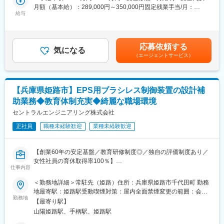
1. 荷重測定の理解（座学～実機を使ったデモ）
月額（基本給）：289,000円～350,000円固定残業手当/月：
給与
23,000円～29,000円（固定残業時間11時間0分/月）超過した時間
◎専門技術の習得
2. 幅広い設計関連業務（機械設計、ソフトウェア開発、サンプル
外労働の残業手当は追加支給＜月給＞312,000円～379,000円（一
あなたのキャリア志向に合わせて、講師によるセミナーやWEB で
測定など）
律手当を含む）＜昇給有無＞有＜残業手当＞有賃金はあくまでも
の座学を通じ、キャリアアップに必要なスキルを習得できます。
目安の金額であり、選考を通じて上下する可能性があります。月
また、今の職場でさらに活躍するための資格取得も支援していま
応募依頼する
ゆくゆくは以下の内容もお任せします。
気になる
給(月額)は固定手当を含めた表記です。
す
（エージェントサービス）
・基板回路設計・評価・改良
・EMC・安全規格（CE, UL, RoHS等）への対応
■社内転職制度：
・外注先（基板設計）業者との技術的管理・調整
社内転職制度も設けています。全社員が新しい事にチャレンジで
・組み込みソフトとの連携設計
きる様に
【兵庫県姫路市】EPS用ブラシレス制御装置の設計補
資格取得支援や通信教育でのIT知識の習得など様々な教育を実施
助業務◆教育体制充実◆綺麗な職場環境
○荷重測定器とは：
しています。定期的な社員面談で社員のキャリアアップを支援す
力を測るための装置であり、幅広い産業分野で使用されていま
セントラルエンジニアリング株式会社
ることにより、社員の「もっと」を叶える制度となっています
す。製品の精度や信頼性において業界トップクラスであり、国内
正社員
職種未経験歓迎
業種未経験歓迎
外で高い評価を得ています。新製品の開発にも積極的で、技術革
変更の範囲：会社の定める業務
新を続けることで市場のニーズに応えています。
【創業60年の安定基盤／教育研修制度◎／独自の評価制度あり／
■入社後の流れ：
女性社員の育休取得率100％】
入社後は荷重測定の仕組み、ノウハウをショールームでの説明や
仕事内容
実際の測定にて理解して頂きます。その後全容を理解して頂くた
■業務内容：
＜勤務地詳細＞常駐先（姫路）住所：兵庫県姫路市千代田町 勤務
めに本人の習熟度や希望に合わせて機械設計、ソフトウェア開
EPS用ブラシレス制御装置の設計補助業務をご担当いただきま
地最寄駅：姫路駅受動喫煙対策：屋内全面禁煙変更の範囲：会社
発、サンプル測定などの技術関連業務に携わって頂き、知識を深
す。
勤務地
の定める事業所
めて頂きます。その後当求人の電子回路設計の業務を行なってい
【最寄り駅】
ただきます。
山陽姫路駅、手柄駅、姫路駅
■主な業務内容：
・電気回路設計の補助業務