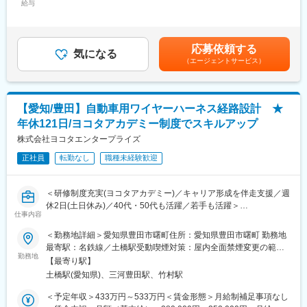
(訪問の頻頻度は半月に1回程度)
給与
その他固定手当/月：30,000円＜想定月額＞220,000円～310,000
◎レイアウト設計とは
円＜昇給有無＞有＜残業手当＞有＜給与補足＞■賞与実績年2回
要望に応じて、ものをどう動かしたいかは変化します。動き方を
◎キャリアパス～あなたの想いが新たな製品につながります～
（3.0～4.0ヶ月/前年実績）賃金はあくまでも目安の金額であり、
決めるいわば「脳」のような機能を果たすのがレイアウト設計
・ゆくゆくは1人で部品の策定をしたり、１から製品を顧客と開発
選考を通じて上下する可能性があります。月給(月額)は固定手当を
で、基板にどんな部品を、どの位置に置くのかを策定します。
応募依頼する
していくこともできます。また、設計スキルが身につくため市場
気になる
含めた表記です。
これによって、自動運転システムやスマートフォンの5G機能など
（エージェントサービス）
価値が上がります。
を実現しています。
・将来的に幹部として活躍いただける可能性がございます。
＜レイアウト設計の流れ＞
（1）顧客とのお打合せ
◎主要取引先
【愛知/豊田】自動車用ワイヤーハーネス経路設計 ★
（2）部品の配置: 各部品をどこに置かれるかを決める
三菱電機/ソニー/住友グループ/パナソニックグループ/ルネサスエ
（3） 電気配線: 部品同士をつなぐ電線の経路を設計
年休121日/ヨコタアカデミー制度でスキルアップ
レクトロニクス/旭化成エレクトロニクス/デンソー/東芝デバイス
（4）干渉の回避: 部品や配線が互いに干渉せず、効率よく動作す
株式会社ヨコタエンタープライズ
＆ストレージ/サイプレスセミコンダクタ/オン・セミコンダクタ
るように工夫
ー/日清紡ホールディングス 日立製作所/安川電機 他（敬称略、
※設計（7割）、顧客折衝＆メールやりとり（3割）
正社員
転勤なし
職種未経験歓迎
順不同）
※メールでのやりとりに加えWEBや訪問での打合せとなります。
(訪問の頻頻度は半月に1回程度)
変更の範囲：会社の定める業務
＜研修制度充実(ヨコタアカデミー)／キャリア形成を伴走支援／週
休2日(土日休み)／40代・50代も活躍／若手も活躍＞
◎教育体制：
仕事内容
自動車の電装部品設計に携わりながら、キャリアアップやキャリ
～入社時未経験者が7割！チーム全体で育てるプロセスがあります
アチェンジを支援する制度が整っています。設計スキルを磨きた
～
＜勤務地詳細＞愛知県豊田市曙町住所：愛知県豊田市曙町 勤務地
い方、顧客折衝や提案力を身につけたい方に最適な環境です。研
・設計部門には9名（20代・30代・40代・50代）の社員がいま
最寄駅：名鉄線／土橋駅受動喫煙対策：屋内全面禁煙変更の範
修や社内転職制度を活用し、長期的な成長を目指せます。
す。
勤務地
囲：会社の定める事業所
【最寄り駅】
・専属の教育担当がつき、一連の流れをサポートします。担当が
土橋駅(愛知県)、三河豊田駅、竹村駅
■業務内容
いないときでもチーム一丸となって支えますのでご安心くださ
自動車の重要な電装部品であるワイヤーハーネスやコネクタの設
い。
＜予定年収＞433万円～533万円＜賃金形態＞月給制補足事項なし
計業務をお任せします
～教育の流れ～