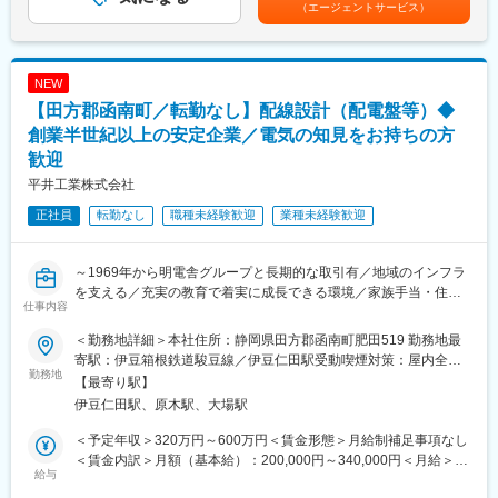
・ジェットガスタービンエンジン熱センサのハードウェア設計
（エージェントサービス）
・サプライヤ設計エンジン制御コンポーネントの開発（要件定
義、サプライヤとの調整、設計評価、開発管理など）
NEW
※必ずしも当案件に配属になる訳ではありませんので、予めご了承
ください。入社時の受注状況や、ご本人のキャリアアップを第一
【田方郡函南町／転勤なし】配線設計（配電盤等）◆
に考え、ご希望を考慮し決定いたします。
創業半世紀以上の安定企業／電気の知見をお持ちの方
歓迎
■業務の魅力：
平井工業株式会社
・航空用パワーユニットの開発は高い技術水準が求められるだけ
でなく、最高レベルの安全性、信頼性、品質保証レベルが必要と
正社員
転勤なし
職種未経験歓迎
業種未経験歓迎
なる工業製品の粋ともいえる製品です。
・「今までにない新価値を創造する」というチャレンジができる
魅力的な仕事です。
～1969年から明電舎グループと長期的な取引有／地域のインフラ
を支える／充実の教育で着実に成長できる環境／家族手当・住宅
■顧客例：
仕事内容
手当あり～
主要取引先TOP10（2022年3月期）デンソー／ソニーセミコンダ
＜勤務地詳細＞本社住所：静岡県田方郡函南町肥田519 勤務地最
クタソリューションズ／三菱重工業／パナソニック／ニコン／ト
■業務内容：
寄駅：伊豆箱根鉄道駿豆線／伊豆仁田駅受動喫煙対策：屋内全面
ヨタ自動車／日立ハイテク／SUBARU／デンソーテン／テルモ
公園や発電所など、建物や設備のインフラを支えるために重要な
勤務地
禁煙変更の範囲：無
【最寄り駅】
（敬称略）
「配電盤」「制御盤」を作る当社にて、CAD専用ソフトを使い、
伊豆仁田駅、原木駅、大場駅
配電盤、制御機器等のハーネス設計を行っていただきます。
■充実の研修体制：
＜予定年収＞320万円～600万円＜賃金形態＞月給制補足事項なし
・「社員一人あたりの研修費ランキング」で5位にランクインし、
※配電盤を作成するということは同じですが、お客様から依頼され
＜賃金内訳＞月額（基本給）：200,000円～340,000円＜月給＞
「技術力」と「人間力」の向上を軸に様々な機会を提供。
るものは基本的に毎回異なるためルーチンワークになりません。
給与
200,000円～340,000円＜昇給有無＞有＜残業手当＞有＜給与補足
・年間550回の技術研修のみならず、エンジニア主催の勉強会が