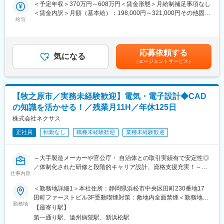
技術を求めお引き合いが続いている兼ね合いから開発体制の強化
＜予定年収＞370万円～608万円＜賃金形態＞月給制補足事項なし
冷暖房完備・昼食補助・無料駐車場を完備し、育児や介護休暇の
のため、増員募集として採用活動を行っています。
＜賃金内訳＞月額（基本給）：198,000円～321,000円その他固定
取得実績もあり、長く働きやすい環境です。
給与
手当/月：1円～5,500円固定残業手当/月：48,700円～79,000円
■業務内容：
（固定残業時間30時間0分/月）超過した時間外労働の残業手当は
■想定されるキャリアパス
光学式表面検査装置の光学系レイアウト設計をお任せ致します。
追加支給＜月給＞246,701円～405,500円（一律手当を含む）＜昇
現場リーダーや設計部門へのキャリアアップも可能で、安定した
給有無＞有＜残業手当＞有＜給与補足＞※経験・能力等を考慮の
技術職として長期的な成長が望めます。
応募依頼する
■業務詳細：
気になる
上、決定します。■賞与：年2回■昇給有賃金はあくまでも目安の
（エージェントサービス）
テストサンプルによる光学系レイアウト検討・実験・報告書作成
金額であり、選考を通じて上下する可能性があります。月給(月額)
■企業の特徴/魅力
→顧客へレポートの一連の業務をご担当頂きます。
は固定手当を含めた表記です。
設立以来、業績は拡大を続けており、社員一同「キラッと光る会
ものづくりを担う他部署と連携しながら製品を形にして行く、い
社」を目標に日々チャレンジしています。
わば社内のプロジェクトリーダーのような立ち位置です。
【牧之原市／実務未経験歓迎】電気・電子設計◆CAD
※レイアウト設計とは：お客様からご提供いただく製品サンプル上
変更の範囲：会社の定める業務
の知識を活かせる！／残業月11H／年休125日
の欠陥を検出するために、どのようにカメラ、レンズ、照明など
を配置するかを検討する仕事になります。当社の製品作りの最初
株式会社ネクサス
の段階を担う重要な仕事です。
正社員
転勤なし
職種未経験歓迎
業種未経験歓迎
■キャリアパス：
将来的には光学系レイアウト設計を極めていくコース、顧客要求
～大手製造メーカーや官公庁・ 自治体との取引実績有で安定性◎
を満足する装置全体を設計するシステム設計へ進んでいくコース
／体制化された研修と段階的キャリア設計、資格支援充実！～
とご本人のスキル・適性に合わせたキャリアパスがあります。
仕事内容
■事業の魅力：
＜勤務地詳細1＞本社住所：静岡県浜松市中央区田町230番地17
■組織構成：
楽器、自動車、精密機械などの大手製造メーカーが集積する中部
田町ファーストビル3F受動喫煙対策：敷地内全面禁煙＜勤務地詳
配属となる部署は、15名程で構成されています。
エリアにて、システム開発から機械・電気設計まで幅広い技術を
勤務地
細2＞プロジェクト先（牧之原市）住所：静岡県牧之原市 受動喫
【最寄り駅】
提供する総合エンジニアリング企業です。ITとものづくりの融合
煙対策：屋内全面禁煙変更の範囲：会社の定める事業所
■製品について:
第一通り駅、遠州病院駅、新浜松駅
で未来を創りながら、技術を磨いて成長したいという方にはピッ