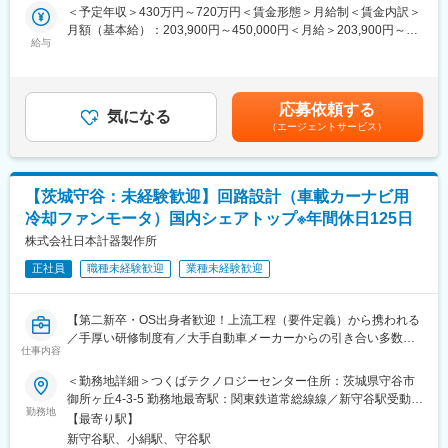
＜予定年収＞430万円～720万円＜賃金形態＞月給制＜賃金内訳＞
・開発品
月額（基本給）：203,900円～450,000円＜月給＞203,900円～
・基板
給与
450,000円＜昇給有無＞有＜残業手当＞有＜給与補足＞■上記年収
・電池の評価
はあくまで参考となり、選考を通じて最終決定となります。■上記
に加え、対象者には地域手当(4,400円～16,300円)を支給賃金はあ
■製品例：
くまでも目安の金額であり、選考を通じて上下する可能性があり
無線通信装置
応募依頼する
気になる
ます。月給(月額)は固定手当を含めた表記です。
（エージェントサービス）
■担当工程：
EL系設計実務主担当
【茨城守谷：未経験歓迎】回路設計（車載カーナビ用
■ツール・開発環境：
・他ツールE
冷却ファンモータ）国内シェアトップ※年間休日125日
株式会社日本計器製作所
■豊富な案件と開発の中枢を担う：
当社は製造業(メーカー)とのお取引が中心となり、一次下請けや二
正社員
職種未経験歓迎
業種未経験歓迎
次下請けでなく、メーカーに常駐することがメインとなります。
そのため、メーカーと一緒になって、0から1を作るというニッポ
【第二新卒・OS出身者歓迎！上流工程（要件定義）から携われる
ンのモノづくりの中核に携わることが可能です。
／手厚い研修制度有／大手自動車メーカーからの引き合い多数／
仕事内容
車通勤可／借り上げ社宅制度有】
■エンジニアとしてのキャリアアップ：
当社の保有案件とエンジニア社員の職歴・スキル・研修情報をベ
＜勤務地詳細＞つくばテクノロジーセンター住所：茨城県守谷市
■業務内容：
ストマッチングシステム（BMS）という社内システムで管理して
御所ヶ丘4‐3‐5 勤務地最寄駅：関東鉄道常総線線／新守谷駅受動喫
主力製品である小型ファンモータ部品の電子部品設計（回路設
おります。エンジニア社員は最低月1回当システムに自身のスキル
勤務地
煙対策：屋内喫煙可能場所あり変更の範囲：会社の定める事業所
【最寄り駅】
計）をご担当いただきます。
情報を更新することで、このシステムを元に、営業・技術マネー
新守谷駅、小絹駅、守谷駅
ジャーを交えて、その方にマッチングする仕事を決定するため、