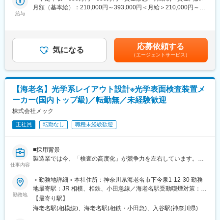
【具体例】
月額（基本給）：210,000円～393,000円＜月給＞210,000円～
・計測基板設計
給与
393,000円＜昇給有無＞有＜残業手当＞有＜給与補足＞■賞与年2
・基板の実装評価・動作検証およびフィールドエンジニアリング
回(7月・12月)■昇給年1回賃金はあくまでも目安の金額であり、選
※事前の会社見学可能です。お気軽にお問い合せ下さい。
考を通じて上下する可能性があります。月給(月額)は固定手当を含
めた表記です。
応募依頼する
■扱うサービス
気になる
（エージェントサービス）
発電機用配電盤や電子機器等の設計・製造も手掛け、多様なニー
ズに対応しています。
■組織構成
【海老名】光学系レイアウト設計※光学表面検査装置メ
従業員数33名（うち女性10名）、パート11名が在籍。明るく空調
ーカー(国内トップ級)／転勤無／未経験歓迎
の整った職場で、幅広い年齢層や多様なスタッフが協力し合い活
躍しています。
株式会社メック
正社員
転勤なし
職種未経験歓迎
■業務の魅力
先輩社員の丁寧なOJTにより、未経験からでも着実に技術を習得
でき、工場見学も随時受け付けており、安心して新しい一歩を踏
■採用背景
み出せます。業務拡大中につき、積極的に新しい仲間を募集して
製造業では今、「検査の高度化」が競争力を左右しています。電
います。
仕事内容
子部品やフィルム分野の微細化により、従来の目視検査では不良
を見逃すリスクが増大し、検査工程の自動化・高精度化ニーズが
＜勤務地詳細＞本社住所：神奈川県海老名市下今泉1-12-30 勤務
■教育体制
急拡大。実際に多くの現場で「検査精度向上」と「ライン停止削
地最寄駅：JR 相模、相鉄、小田急線／海老名駅受動喫煙対策：屋
現場では先輩社員がOJTでしっかりサポートし、困ったときには
減」は緊急課題となっています。株式会社メックは、この課題に
勤務地
内全面禁煙変更の範囲：会社の定める事業所
すぐに相談できる体制を用意しています。
【最寄り駅】
対し光学・画像処理・制御を融合した装置で応え、顧客の歩留ま
海老名駅(相模線)、海老名駅(相鉄・小田急)、入谷駅(神奈川県)
り改善という“数値成果”を生み出しています。こうした弊社の高い
■就業環境