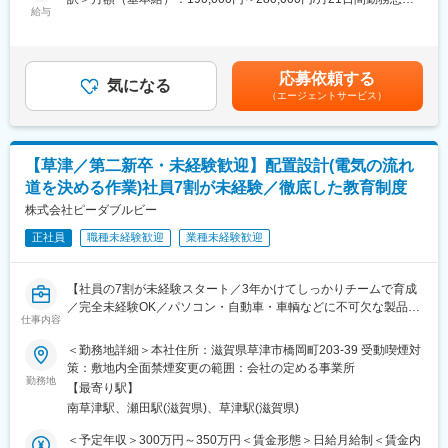
要望に応じて、ものをどう動かしたいかは変化します。動き方を
給与
■今後のキャリアについて：
＜想定月額＞190,000円～280,000円＜昇給有無＞有＜残業手当＞
決めるいわば「脳」のような機能を果たすのがレイアウト設計
同社では社員全員が、仕事と希望のミスマッチがなく自分のやり
有＜給与補足＞＜モデル年収＞・30歳：450万・35歳(主任)：550
で、基板にどんな部品を、どの位置に置くのかを策定します。
たいことで活躍できるように、必ず配属希望部署についてお聞き
万■賞与実績年2回（3.0～4.0ヶ月/前年実績）賃金はあくまでも目
しながら配属を決めていきます。入社後は、個人に合わせキャリ
安の金額であり、選考を通じて上下する可能性があります。月給
応募依頼する
＜レイアウト設計の流れ＞
気になる
アプランを立て、仕事に取り組んでいただきます。また、ご希望
(月額)は固定手当を含めた表記です。
（エージェントサービス）
（1）顧客とのお打合せ
や実績に合わせて他部署に興味があれば積極的にチャレンジし、
（2）部品の配置: 各部品をどこに置かれるかを決める
幅広い技術を習得して頂くこともできる環境です。
（3） 電気配線: 部品同士をつなぐ電線の経路を設計
（4）干渉の回避: 部品や配線が互いに干渉せず、効率よく動作す
変更の範囲：会社の定める業務
【草津／第二新卒・未経験歓迎】配置設計(電気の流れ
るように工夫
道を決める作業)社員7割が未経験／徹底した教育制度
※設計（7割）、顧客折衝＆メールやりとり（3割）
※メールでのやりとりに加えWEBや訪問での打合せとなります。
株式会社ピーダブルビー
(訪問の頻頻度は半月に1回程度)
正社員
職種未経験歓迎
業種未経験歓迎
◎教育体制：
～入社時未経験者が7割！チーム全体で育てるプロセスがあります
【社員の7割が未経験スタート／3年かけてしっかりチームで育成
～
／完全未経験OK／パソコン・自動車・車輌などに不可欠な製品】
・設計職は、20代～50代の計24名の方が在籍しており、顧客ごと
仕事内容
に3チームに分けています。
電子基板の製作・設計を行う同社にて、レイアウト設計のポジシ
＜勤務地詳細＞本社住所：滋賀県草津市橋岡町203-39 受動喫煙対
・専属の教育担当がつき、一連の流れをサポートします。担当が
ョンを募集します。
策：敷地内全面禁煙変更の範囲：会社の定める事業所
いないときでもチーム一丸となって支えますのでご安心くださ
◎電子基板とは
勤務地
い。
【最寄り駅】
電子部品を複数載せた板のことです。パソコンや車両、ロボット
～教育の流れ～
南草津駅、瀬田駅(滋賀県)、草津駅(滋賀県)
などを動かすために不可欠なものです。
・CADの使い方を覚える
◎レイアウト設計とは
＜予定年収＞300万円～350万円＜賃金形態＞日給月給制＜賃金内
・一部の作業を行い、知識を深める、先輩のお打合せにも同席