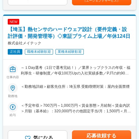
（エージェントサービス）
◎「設計から製造への橋渡し」を担うため、製造プロセスのすべ
当を含めた表記です。
■組織風土：
てを見渡せる特別な立ち位置です。ここで培った知識を武器に、
・自由度が高くオフィスは新築で落ち着いた雰囲気です。営業、
将来的には「製造技術」や「商品開発」などの領域にも知見を活
バックオフィス、役員と業務をするため、多職種との交流が可能
かしていただける可能性がございます。
NEW
です。
【埼玉】熱センサのハードウェア設計（要件定義・設
・大阪や三宮から丹波市に転居してご入社された方も多く、同じ
変更の範囲：会社の定める業務
志を持った実力派エンジニアとともに働けます。
計評価・開発管理等）◇東証プライム上場／年休124日
株式会社メイテック
■働き方：
正社員
職種未経験歓迎
業種未経験歓迎
・月平均残業は15h程、年休120日（土日祝）です。
・転勤なく、集中して丹波で好きな仕事に専念できます。
・丹波市に転居してこられた方は引っ越し手当と住宅手当がござ
～１Day選考（1日で選考完結！）／業界トップクラスの年収・福
います。
利厚生・研修制度／年収100万Upの入社実績多数／PJTの約90%
・社員食堂もあり
仕事内容
が上流工程／研修費用は年間13億円を投資（売上の8%）／離職率
6.0％（メーカー平均約9.7%）～
■当社の特徴：
＜勤務地詳細＞顧客先住所：埼玉県 受動喫煙対策：屋内全面禁煙
・第一次産業の担い手が減る昨今に、IT技術によって大幅な工数
【時代に即した技術を身に着ける×好きなモノづくりを突き詰める
勤務地
削減とコスト削減を可能にすることで日本の自然を支えていま
×自分に合ったキャリアを自分で選択できる×1人1人がプロのエン
す。
＜予定年収＞700万円～1,000万円＜賃金形態＞月給制＜賃金内訳
ジニアとして技術を高め続ける】
・大手ゼネコンや大学研究機関、森林組合など多くの企業様との
＞月額（基本給）：320,000円その他固定手当/月：1,500円＜月給
～転職回数多い方でも歓迎／業界トップの平均年収600万円越え
お取引がございます。
給与
＞321,500円＜昇給有無＞有＜残業手当＞有＜給与補足＞※能力・
／多くの業界に展開することで安定◎／研修費用は売上の8%を投
・お客様のご要望にピンポイントにお応えられる開発力で今後も
経験・年齢等を配慮の上、当社規定により決定します。賃金はあ
資／平均残業月20H程度～
業界をリードする存在であり続けます。
くまでも目安の金額であり、選考を通じて上下する可能性があり
ます。月給(月額)は固定手当を含めた表記です。
■職務内容：
応募依頼する
気になる