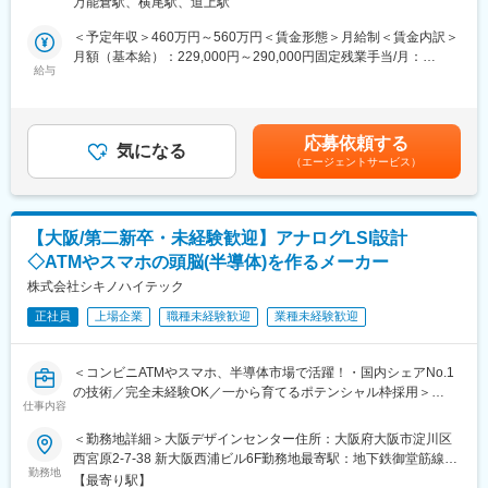
万能倉駅、横尾駅、道上駅
▼業務詳細
出社後まずは技術部門および関連部門全体で朝礼を行い、休暇や
・要件定義と設計仕様書作成
＜予定年収＞460万円～560万円＜賃金形態＞月給制＜賃金内訳＞
出張などの事前報告を各部門ごとに行います。
・モデリング
月額（基本給）：229,000円～290,000円固定残業手当/月：
それを終えると今度は試作品製作に取り掛かります。業者に依頼
・詳細設計
給与
61,000円（固定残業時間27時間0分/月）超過した時間外労働の残
した部品や社内で管理している部品を集約し組み上げていきま
・解析シミュレーション（主にJMAGを用いた電磁界解析、熱解
業手当は追加支給＜月給＞290,000円～351,000円（一律手当を含
す。組み上げ後には特性の評価（製品性能）を確認します。数量
析）
む）＜昇給有無＞有＜残業手当＞有＜給与補足＞※月給は年齢・経
が多いと大変です!!
・施策テスト
験・能力を考慮して決定■昇給：年1回（6月）■賞与：年2回（7・
昼食をはさんで午後には確認できた特性評価内容をまとめます。
応募依頼する
気になる
12月）※過去実績4.4か月分■年収例：470万円 ／ 33歳 ／月給30万
評価内容をその日のうちに報告書として上司に展開できると
（エージェントサービス）
＜配属先の編成＞
円＋賞与500万円 ／ 38歳 ／月給33万円＋賞与520万円 ／ 41歳 ／
Good!!
技術部隊、営業部隊と合わせて現在6名程度が在籍しています。
月給34万円＋賞与賃金はあくまでも目安の金額であり、選考を通
ひと段落したところで、新製品に必要な部品を図面に起こしたり
商品化に向けて今後も増員を予定しています。
じて上下する可能性があります。月給(月額)は固定手当を含めた表
構想を練ったものをCADを使用して具現化していきます。試作品
記です。
を自身で構想し描いて、モノを作り、評価を繰り返していくこと
【大阪/第二新卒・未経験歓迎】アナログLSI設計
■本プロジェクトの特徴：
で製品の性能向上が図れますので、どんどんトライしたいですね!
◇ATMやスマホの頭脳(半導体)を作るメーカー
新規事業として、超電導技術を利用した非鉄金属（主にアルミニ
ウム）の加熱装置開発に取り組んでおります。この装置は、金属
株式会社シキノハイテック
変更の範囲：会社の定める業務
加熱の主流として用いられている誘導加
正社員
上場企業
職種未経験歓迎
業種未経験歓迎
熱装置や燃焼加熱装置に比べ、エネルギー消費効率が高く、金属
加熱分野の省エネルギー化、省CO2化を推進することができま
す。
＜コンビニATMやスマホ、半導体市場で活躍！・国内シェアNo.1
の技術／完全未経験OK／一から育てるポテンシャル枠採用＞
■超電導技術について：
仕事内容
■概要
超電導技術は医療機器や半導体製造装置などの限られた分野で使
コンビニATM用途で国内屈指のカメラモジュールと、スマホ市場
＜勤務地詳細＞大阪デザインセンター住所：大阪府大阪市淀川区
用されていますが、一般産業利用はまだ進んでおらず、本装置開
で世界トップクラスのシェアを誇るJPEG-IPコアを持つ優良メー
西宮原2-7-38 新大阪西浦ビル6F勤務地最寄駅：地下鉄御堂筋線／
発はその先駆けとなるものです。
カーにおいて、アナログLSI設計（回路･レイアウト設計）業務を
勤務地
新大阪駅受動喫煙対策：屋内全面禁煙変更の範囲：会社の定める
【最寄り駅】