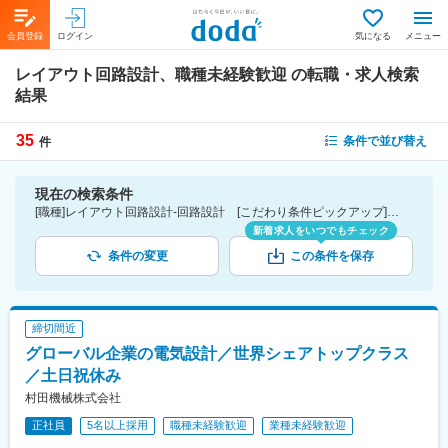
会員登録
ログイン
気になる
メニュー
レイアウト回路設計、職種未経験歓迎
の転職・求人検索
結果
35
条件で並び替え
件
現在の検索条件
[職種]レイアウト回路設計-回路設計 [こだわり条件ピックアップ]職種未経験歓迎 [詳細条件](募集・採用情報)職種未経験歓迎
新着求人をいつでもチェック
条件の変更
この条件を保存
締切間近
グローバル企業の電気設計／世界シェアトップクラス
／土日祝休み
村田機械株式会社
正社員
5名以上採用
職種未経験歓迎
業種未経験歓迎