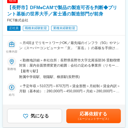
NEW
【長野市】DFM※CAMで製品の製造可否を判断◆プリ
ント基板の世界大手／富士通の製造部門が前身
FICT株式会社
正社員
職種未経験歓迎
業種未経験歓迎
～月4回までリモートワークOK／最先端のインフラ（5G）やマシ
ン（スーパーコンピューター「京」「富岳」）の基板を手掛け
仕事内容
る、世界トップクラスのレベル技術を持つ優良企業／富士通の基
板製造部門が前身～
＜勤務地詳細＞本社住所：長野県長野市大字北尾張部36 受動喫煙
対策：屋内全面禁煙変更の範囲：会社の定める事業所（リモート
■業務内容：
勤務地
ワーク含む）
【最寄り駅】
・CAMシステム（INCAM）を用いて、顧客要求基板の製造可否の
附属中学前駅、朝陽駅、柳原駅(長野県)
チェックを行います。
・プリント基板データをCAMシステムに取り込み、当社ルール
＜予定年収＞510万円～870万円＜賃金形態＞月給制＜賃金内訳＞
（デザインルール）に沿っているか確認、製造できない箇所があ
月額（基本給）：280,000円～450,000円＜月給＞280,000円～
れば、製造可能な形にデータを修正します。
給与
450,000円＜昇給有無＞有＜残業手当＞有＜給与補足＞※経験やス
・修正内容は、顧客・商品開発部・プロセス技術部と調整・合意
キルを考慮して決定します。■昇給：年1回（4月）■賞与：年2回
をとります。
（6月・12月）※計4.5ヶ月（業績により変動）賃金はあくまでも
※実際の回路設計・製品設計は行いません。
目安の金額であり、選考を通じて上下する可能性があります。月
応募依頼する
気になる
給(月額)は固定手当を含めた表記です。
（エージェントサービス）
■他部署との分担：
・商品開発と営業にて、顧客からの基板に対する技術的な要求ス