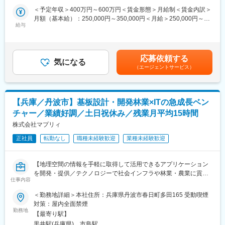
同社の製品は高機能フィルムの欠陥などをチェックする際に使用
タリです◎
＜予定年収＞400万円～600万円＜賃金形態＞月給制＜賃金内訳＞
され、その広がりは家電・食品・建材・電子材料・リチウムイオ
月額（基本給）：250,000円～350,000円＜月給＞250,000円～
ン電池の業界までに及びます。同社の製品は、数ミクロンの傷や
■業務内容：
給与
350,000円＜昇給有無＞有＜残業手当＞有＜給与補足＞※経験、ス
異物、色ムラなどを高精度で検出するこが出来ます。
CADを用いた電気設計を行うエンジニアとして製品や機械を動
キルに合わせて決定いたします※■賞与：年2回（前年度実績2.5か
作・制御するための電気回路の設計、開発、それらの検証、評価
月分）■昇給：年1回賃金はあくまでも目安の金額であり、選考を
変更の範囲：会社の定める業務
などをお任せします。
通じて上下する可能性があります。月給(月額)は固定手当を含めた
応募依頼する
気になる
表記です。
（エージェントサービス）
■具体的には：
産業用機械や機械製品などの機械を動作・制御するために、電気
回路や基盤の設計や配線や電気部品の配置等の設計業務を担当し
ていただきます。
【兵庫／丹波市】基板設計・開発林業×ITの急成長ベン
・産業用機械や装置の電気設計
チャー／業績好調／土日祝休み／残業月平均15時間
・通信機器や各種製品の電気設計
※経験、スキルに応じて担当いただく業務内容、フェーズが変わり
株式会社マプリィ
ます。
正社員
転勤なし
職種未経験歓迎
業種未経験歓迎
■プロジェクト先：
・大手自動車メーカーやその他製造業とのお取引実績が多数ござ
【地理空間の情報を手軽に取得して活用できるアプリケーション
います。
を開発・提供／テクノロジーで社会インフラや林業・農業に貢献
・一度アサインされた際には、長く勤務することが多いです。現
仕事内容
／丹波市発のベンチャー企業／土日祝休み／残業月平均15時間】
在お住まいのところから通勤できるかという観点をもとにアサイ
＜勤務地詳細＞本社住所：兵庫県丹波市春日町多田165 受動喫煙
ンしますので、ご安心ください。
■業務内容：
対策：屋内全面禁煙
自社開発のハードウェアに搭載する基板の設計をご担当いただき
勤務地
■社風/教育体制：
【最寄り駅】
ます。
・会社とエンジニアの距離感を大切にしています。エンジニアも
黒井駅(兵庫県)、市島駅