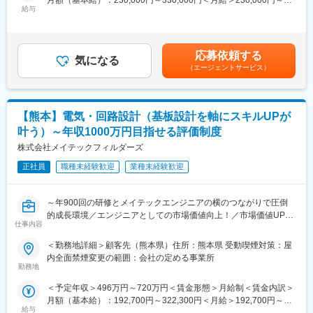
◆職務詳細：
年休：120日程度
給与
330,000円＜昇給有無＞有＜残業手当＞有＜給与補足＞※社会人経
◇半導体部品設計
各プロジェクト先の営業担当もついており、業務状況やご本人の
験、面接結果等を考慮の上決定します。 ■昇給：年1回（4月）■賞
◇機械選定
体調など気にかけていただける環境です。
与：年2回（7月、12月）※過去実績2.6ヶ月賃金はあくまでも目安
◇真空ゲートバルブ部品及び材料の強度や剛性・環境性の検討
の金額であり、選考を通じて上下する可能性があります。月給(月
◇配管部品内部の部品構造の検討・調査
◆配属後の流れ・安心のフォローアップ体制：
応募依頼する
気になる
額)は固定手当を含めた表記です。
モノ作りの流れを理解していただくために、生産工程からスター
（エージェントサービス）
※ご経験スキル、ご志向性に応じて別案件の打診をさせていただく
ト。並行してeラーニングのサポート研修、技術研修、キャリアア
場合もございます。
ドバイザーによる面談(相談いつでも可能)等を通じて2年～3年程
度のアサイン案件に携わります。
【熊本】電気・回路設計（基板設計を軸にスキルUPが
◆使用ツール：
さらに半年に1度、営業とプロジェクトリーダーと面談し、自身の
◇ICAD、Solidworks
状態や希望に合わせて適切なプロジェクトに配属できるような体
叶う）～年収1000万円目指せる評価制度
制が整っています。そのため、多種多様な業界の先プロジェクト
株式会社メイテックフィルダーズ
を担当でき、幅広い知識とスキルを身に付けることが可能です。
◆未経験の方のご活躍事例
正社員
職種未経験歓迎
業種未経験歓迎
・営業
＜eラーニング研修＞
自動車内装部品の試験評価プロジェクトに配属
携帯電話・PCから24時間365日、好きな時間に技術系の動画や、
～年900回の研修とメイテックエンジニアの横のつながりで圧倒
今後の需要から電気系エンジニアを目指して電験三種を勉強中。
テキストを用いて勉強が可能です。
的成長環境／エンジニアとしての市場価値向上！／市場価値UP／
・アパレル店舗運営
・Word/Excel/Powerpoint
仕事内容
賞与約6か月／年休124日／土曜日面接OK～
半導体製造装置の立ち上げプロジェクト配属
・衛生管理者試験 関係法令
現在はフィールドエンジニアとして活躍中。
・工程リーダー研修
＜勤務地詳細＞顧客先（熊本県）住所：熊本県 受動喫煙対策：屋
■業務内容
・営業
・CAD_CATIA（設計ツール）など
内全面禁煙変更の範囲：会社の定める事業所
基板設計を中心に、電気・電子分野の設計および関連業務をお任
風力発電施設の設計補助業務配属
勤務地
せします。
大手メーカーでの打ち合わせ、取りまとめ・設計者業務を学び、
＜予定年収＞496万円～720万円＜賃金形態＞月給制＜賃金内訳＞
配属先メーカーのプロジェクトにて、これまでのご経験やスキル
設計補助から一設計担当へ。
月額（基本給）：192,700円～322,300円＜月給＞192,700円～
に応じた業務からスタートします。
給与
322,300円＜昇給有無＞有＜残業手当＞有＜給与補足＞■賞与：年