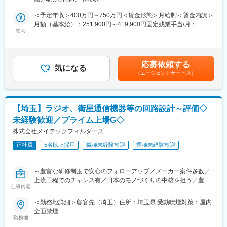
同じ環境で仕事しているので、グループの距離は近く仕事しやす
■働く環境・雰囲気：
＜予定年収＞400万円～750万円＜賃金形態＞月給制＜賃金内訳＞
い環境です！
自由度が高くオフィスは落ち着いた雰囲気です。営業、バックオ
月額（基本給）：251,900円～419,900円固定残業手当/月：
フィス、役員と業務をするため、多職種との交流が可能です。分
給与
48,100円～80,100円（固定残業時間25時間0分/月）超過した時間
・面倒見のよい先輩社員も多く、コミュニケーションや繋がりが
からないことや不安に思うことはいつでも相談が可能な環境で
外労働の残業手当は追加支給＜月給＞300,000円～500,000円（一
豊富です。エンジニアの方も週1回の報告や、月1回のオンライン
す。
律手当を含む）＜昇給有無＞有＜残業手当＞有＜給与補足＞■昇
MTGなどをおこない、必要であればフォローに入れる仕組みづく
給：年2回■賞与：決算賞与あり賃金はあくまでも目安の金額であ
りをしています。営業は報告を重視し、積極的なコミュニケーシ
応募依頼する
■当社の特徴：
気になる
り、選考を通じて上下する可能性があります。月給(月額)は固定手
ョン取っており、クライアントからも高評価です◎
（エージェントサービス）
私たちの暮らしは、森林や水・土壌などの「自然資本」や、道路
当を含めた表記です。
や建造物といった「社会資本」に支えられています。自然資本や
■受託開発にも挑戦できます！：
社会資本を最大限に利用するには、まずはその価値を「可視化」
2022年には当社グループ企業として株式会社ビーフィットも加わ
し、正しく評価することが必要です。当社は、森林資源量や建造
り、SES事業だけでなく、受託開発事業も同社と協業のうえ拡大
【埼玉】ラジオ、衛星通信機器等の回路設計～評価◇
物のデータを可視化するアプリケーション・ハードウェアを開発
を図っております。先が読めない時代だからこそ、前例に縛られ
未経験歓迎／プライム上場G◇
しています。誰もが手軽にデータを取得できるサービスを提供す
ず、時代を先取りしていく位の気持ちで何事にも果敢にチャレン
ることで、自然資本や社会資本などの価値を最大化し、持続可能
株式会社メイテックフィルダーズ
ジしていく姿勢が当社にはあります。
な社会を目指します。(「J-Startup KANSAI」、「ベストベンチャ
正社員
5名以上採用
職種未経験歓迎
業種未経験歓迎
ー100 (2023年度)」選出)
変更の範囲：会社の定める業務
～豊富な研修制度で安心のフォローアップ／メーカー案件多数／
上流工程でのチャンス有／日本のモノづくりの中核を担う／豊富
仕事内容
な取引先と案件／エンジニアとしてスキルを磨きたい方へ～
＜勤務地詳細＞顧客先（埼玉）住所：埼玉県 受動喫煙対策：屋内
■業務内容：
全面禁煙
・電気デバイス系RRP製品
勤務地
・回路設計