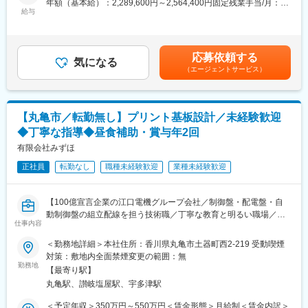
年額（基本給）：2,289,600円～2,564,400円固定残業手当/月：
当社は川崎で創業し、約50年前に長野に移転しました。しばらく
設計】
給与
59,200円～66,300円（固定残業時間40時間0分/月）超過した時間
の間、富士通の100%子会社として運営していましたが、2020年
・2D、3D CADでの機械・機構設計【Case、Holderなど樹脂、金
外労働の残業手当は追加支給＜月額＞250,000円～280,000円（12
に富士通の資本比率が20%となり、現在ではほとんど独立した企
属部品】
分割）（一律手当を含む）＜昇給有無＞有＜残業手当＞有＜給与
業として活動しています。
・顧客先・加工先との打ち合わせ
補足＞別途、期末実績により一時金を支給する場合があります
応募依頼する
・その他、製造部への作業指示書などの作成も行います。社内外
気になる
（今年実績：２ヶ月分）※設立以来10年以上毎年支給されていま
■当社の特徴
（エージェントサービス）
の「人と関わりながら進める仕事」が多岐にわたります。
す。■昇給：あり ※1月あたり4,200円～20,000円（前年度実績）
・富士通の基板製造部門を前身とし、約半世紀の歴史を誇る企
賃金はあくまでも目安の金額であり、選考を通じて上下する可能
業。
■当社の特長：
性があります。月給(月額)は固定手当を含めた表記です。
・国内外の企業に高品質な技術を提供し続けており、世界No.1ス
京都に在るコーデンシグループの一員として、環境／品質ＩＳＯ
ピードの『スーパーコンピュータ富岳』プロジェクトにも参画。
【丸亀市／転勤無し】プリント基板設計／未経験歓迎
を取得。
◆丁寧な指導◆昼食補助・賞与年2回
きれいな職場環境と教育管理により高い品質を提供する事で、お
■当社の強み
客様に評価もいただいています。
有限会社みずほ
・技術力：伝送損失の少ない基板材料とハイブリッド材の適用や
光実装技術など、最先端の技術を駆使。
正社員
転勤なし
職種未経験歓迎
業種未経験歓迎
・シミュレーション技術：設計最適化によりコストダウンを実
現、効率的な生産を支援。
・実績：『スーパーコンピュータ富岳』において、基板設計から
【100億宣言企業の江口電機グループ会社／制御盤・配電盤・自
製造まで全工程を成功裏に進行。
動制御盤の組立配線を担う技術職／丁寧な教育と明るい職場／未
仕事内容
・品質管理：国内量産拠点（長野工場）で、最新の管理システム
経験からスキルアップ可能】
とシミュレーション技術を導入。
＜勤務地詳細＞本社住所：香川県丸亀市土器町西2-219 受動喫煙
■業務概要
対策：敷地内全面禁煙変更の範囲：無
変更の範囲：会社の定める業務
電子制御部品製造ラインの特性検査装置に組み込まれる計測基板
勤務地
【最寄り駅】
設計を担当いただきます。腰を据えて働きながら、全国規模の案
丸亀駅、讃岐塩屋駅、宇多津駅
件にも関われるやりがいある仕事です。
＜予定年収＞350万円～550万円＜賃金形態＞月給制＜賃金内訳＞