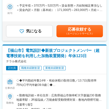
■職務詳細：
なりたいエンジニアに近づける環境です。
＜予定年収＞370万円～520万円＜賃金形態＞月給制補足事項なし
・電気回路図の作成
＜賃金内訳＞月額（基本給）：171,000円～283,000円＜月給＞
└最初は補助から、ゆくゆくは仕様検討～レイアウト設計、評価
給与
171,000円～283,000円＜昇給有無＞有＜残業手当＞有＜給与補足
までご担当いただきます。
＞予定年収はあくまでも目安の金額であり、選考を通じて上下す
・試作品性能・組立評価
る可能性があります。■賞与：年2回賃金はあくまでも目安の金額
・客先への技術的フォロー・打ち合わせや生産工場への技術的フ
であり、選考を通じて上下する可能性があります。月給(月額)は固
応募依頼する
ォロー・打ち合わせ（営業同行、月１～2回）
気になる
定手当を含めた表記です。
（エージェントサービス）
・製品性能測定・評価、製品に関する実験・試験
※量産品立上げの兼ね合いから中国工場への出張が発生する可能性
あり（年1・2回／2週間程度）
【福山市】電気設計◆新規プロジェクトメンバー（超
■入社後のイメージ：
電導技術を利用した加熱装置開発）年休123日
約1ヶ月の時間をかけて技術研修を行い、当社製品ファンモータの
基本構造や取り扱い方、CADなど設計支援設備・計測機器・工作
テラル株式会社
機械の使用方法も丁寧に説明をいたします。配属後は輩社員と共
正社員
職種未経験歓迎
業種未経験歓迎
に実際に業務を行いながら業務の習得をしていただきます。
配属後でもスキルを伸ばしていただけるよう外部セミナー活用な
どご自身のキャリアアップにつながる機会も設けております。
◇◆平均勤続年数14年・有給休暇の取得日数／13.7日(取得率
75%)◎平均年齢39.9歳◇◆
■当社の魅力・特徴：
仕事内容
当社は『人を大事に』を企業風土とし、社員全員が活躍できる土
■業務内容：
＜勤務地詳細＞本社住所：広島県福山市御幸町大字森脇230 勤務
壌を作り上げております。新しい仲間の成長を皆で支援し、個々
超電導技術を利用した非鉄金属（主にアルミニウム）の加熱装置
地最寄駅：JR福塩線／万能倉駅受動喫煙対策：敷地内喫煙可能場
が気持ちよく業務に従事できる環境で働いてみませんか？
の開発において、以下の業務を行って頂きます。
勤務地
所あり変更の範囲：会社の定める事業所
【最寄り駅】
※ご経験、スキルに合わせてお任せする業務は決定致します。
■1日の流れ(ある日の若手技術員の1日）