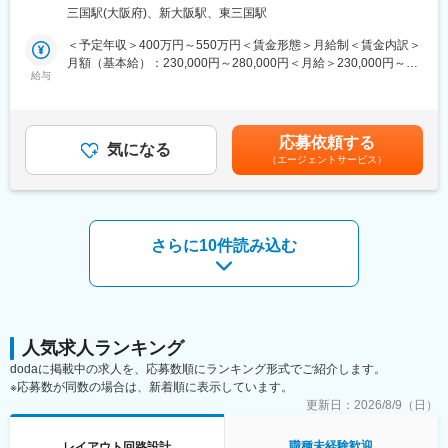
行っていただきます。
事業所
■募集背景
三国駅(大阪府)、新大阪駅、東三国駅
1918年の創業以来、100年以上、給水のためのポンプや建物の換
■業務の魅力
＜予定年収＞400万円～550万円＜賃金形態＞月給制＜賃金内訳＞
気のための送風機の製造や販売を手掛けてきたテラル。「水と空
仕様打合せ・検～開発・評価、納入までを一貫して受託設計、開
月額（基本給）：230,000円～280,000円＜月給＞230,000円～
気と環境」というテーマのもと、事業に取り組み続け、積み上げ
発を行っており、顧客と連携を取り要望に沿った設計を実行でき
給与
280,000円＜昇給有無＞有＜残業手当＞有＜給与補足＞※経験やス
てきた歴史と共に、お客様から大きな信頼を頂いています。
るのが同社の設計職の魅力です。
キルを考慮の上、当社規定により決定いたします。■昇給：年1回
今後のさらなる経営拡大に向けて、新規事業における新たなメン
■賞与：年2回賃金はあくまでも目安の金額であり、選考を通じて
バーを募集する運びとなりました。
■具体的な業務：
上下する可能性があります。月給(月額)は固定手当を含めた表記で
応募依頼する
・回路設計
気になる
す。
※適性検査を３日以内に受験していただきます。ご希望あれば延長
（エージェントサービス）
・レイアウト設計
も可能です。
・評価
※高速インターフェイスマクロなどの自社IP開発プロジェクトの実
変更の範囲：会社の定める業務
績もございます。
さらに10件読み込む
■入社後の流れ
3~4カ月程、社内研修として社内イントラにある回路設計やレイ
アウト設計の練習問題に取り組んで頂きます。その後、OJTにて
先輩社員が実務を通じて指導します。チャット・WEB会議などを
使用して、不明点を確認することができるため安心して業務をす
ることができます！
人気求人ランキング
その後、スキルに合わせてプロジェクトをお任せいたします。
dodaに掲載中の求人を、応募数順にランキング形式でご紹介します。
※応募数が同数の場合は、新着順に表示しています。
■当社の魅力：
更新日：
2026/8/9（日）
・大手有名メーカーとの受託開発、共同開発で幅広いスキルを磨
けます。
職種未経験歓迎
レイアウト回路設計