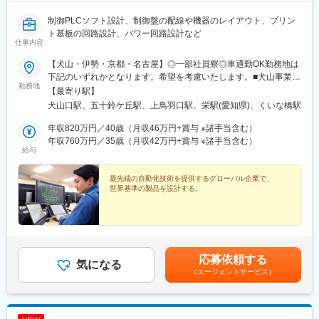
制御PLCソフト設計、制御盤の配線や機器のレイアウト、プリン
ト基板の回路設計、パワー回路設計など
仕事内容
【犬山・伊勢・京都・名古屋】◎一部社員寮◎車通勤OK勤務地は
下記のいずれかとなります。希望を考慮いたします。■犬山事業
勤務地
所：愛知県犬山市名鉄犬山口駅徒歩10分 ■伊勢事業所：三重県伊
【最寄り駅】
勢市近鉄・JR伊勢市駅～車で15分■京都テクニカルセンター：京
犬山口駅、五十鈴ケ丘駅、上鳥羽口駅、栄駅(愛知県)、くいな橋駅
都府京都市伏見区近鉄上鳥羽口駅徒歩約3分、京都市営地下鉄くい
な橋駅徒歩約10分■名古屋テクニカルセンター：愛知県名古屋市
年収820万円／40歳（月収46万円+賞与 ※諸手当含む）
東区地下鉄栄駅すぐ ★京都・名古屋勤務の場合は、犬山事業所も
年収760万円／35歳（月収42万円+賞与 ※諸手当含む）
給与
しくは伊勢事業所で3カ月～最大1年間の研修を予定 ※個人の熟練
度等により延長・短縮の場合があります。※名古屋以外は車通勤
OK／駐車場完備※リモートワーク、在宅勤務も可能※受動喫煙対策
最先端の自動化技術を提供するグローバル企業で、
世界基準の製品を設計する。
制度あり／社内分煙
応募依頼する
気になる
（エージェントサービス）