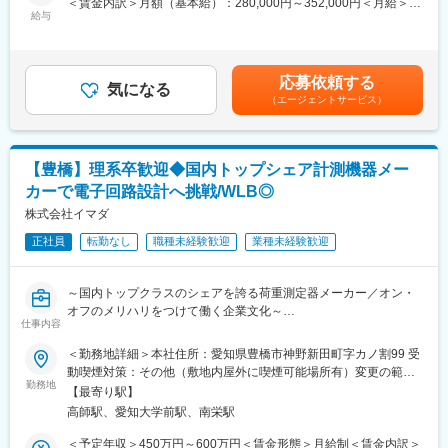
＜賃金内訳＞月額（基本給）：280,000円～352,000円＜月給＞
■具体的には：
・CADの使い方を覚える
給与
280,000円～434,500円＜昇給有無＞有＜残業手当＞有＜給与補足
・自動車用ワイヤーハーネスの構造検討・経路設計
・一部の作業を行い、知識を深める、先輩のお打合せにも同席
＞※年収はスキル等を考慮して決定します。■昇給：年1回■賞与：
・車両内における最適な経路の配置と取付設計
・３年目で１人で1件対応できることを目指す
年2回賃金はあくまでも目安の金額であり、選考を通じて上下する
・顧客の仕様に基づく設計変更の対応と調整
可能性があります。月給(月額)は固定手当を含めた表記です。
応募依頼する
・取付提案および技術的交渉
◎キャリアパス～あなたの想いが新たな製品につながります～
気になる
（エージェントサービス）
◎使用ツール：CATIA V5
・ゆくゆくは1人で部品の策定をしたり、１から製品を顧客と開発
◎車両全体の機能を支えるインフラの設計に携わることで、もの
していくこともできます。また、設計スキルが身につくため市場
づくりの根幹を支えるやりがいのある仕事です。
価値が上がります。
◎設計だけでなく、顧客対応や仕様検討、提案まで幅広い業務に
・将来的に幹部として活躍いただける可能性がございます。
【豊橋】理系卒歓迎◆国内トップシェア計測機器メー
携われるため、総合的なスキルを習得できます
カーで電子回路設計へ挑戦/WLB◎
◎主要取引先
■ヨコタアカデミー制度：
株式会社イマダ
三菱電機/ソニー/住友グループ/パナソニックグループ/ルネサスエ
ヨコタアカデミーとは、日々の業務をこなしながらキャリアアッ
レクトロニクス/旭化成エレクトロニクス/デンソー/東芝デバイス
正社員
転勤なし
職種未経験歓迎
業種未経験歓迎
プ・キャリアチェンジを目指すことができる研修制度です。
＆ストレージ/サイプレスセミコンダクタ/オン・セミコンダクタ
教育用の動画や課題をカリキュラム化して、ご自身のペースで習
ー/日清紡ホールディングス 日立製作所/安川電機 他（敬称略、
得可能。
順不同）
～国内トップクラスのシェアを誇る荷重測定器メーカー／オン・
エンジニアとしてのスキルアップはもちろん、製造系・物流系の
オフのメリハリをつけて働く企業文化～
異業種に挑戦する社員もおり、知識・経験をベースとして様々な
変更の範囲：会社の定める業務
仕事内容
ことにチャレンジできる環境があります
■業務概要：
＜勤務地詳細＞本社住所：愛知県豊橋市神野新田町字カノ割99 受
当社は国内トップシェアを誇る荷重測定器の専門メーカーとし
動喫煙対策：その他（敷地内屋外に喫煙可能場所有）変更の範
◎キャリア形成支援
て、世界中にビジネスを展開しています。今回、技術グループの
勤務地
囲：会社の定める事業所
・担当者との面談でどの職種に進んでいきたいか、二人三脚で学
【最寄り駅】
電子回路設計担当として、技術革新を担う仲間を募集します。
びの方向性を定めます。方向性が決まれば、目標設定を行い、伴
高師駅、愛知大学前駅、南栄駅
走してキャリアアップ後まで継続的なキャリア形成をサポートし
■業務詳細：
＜予定年収＞450万円～600万円＜賃金形態＞月給制＜賃金内訳＞
ます