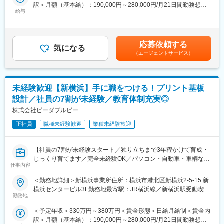
要望に応じて、ものをどう動かしたいかは変化します。動き方を
訳＞月額（基本給）：190,000円～280,000円/月21日間勤務想定
・３年目で１人で1件対応できることを目指す
決めるいわば「脳」のような機能を果たすのがレイアウト設計
給与
＜想定月額＞190,000円～280,000円＜昇給有無＞有＜残業手当＞
で、基板にどんな部品を、どの位置に置くのかを策定します。
有＜給与補足＞■賞与実績年2回（3.0～4.0ヶ月/前年実績）賃金は
◎キャリアパス～あなたの想いが新たな製品につながります～
あくまでも目安の金額であり、選考を通じて上下する可能性があ
・ゆくゆくは1人で部品の策定をしたり、１から製品を顧客と開発
◎教育体制：
ります。月給(月額)は固定手当を含めた表記です。
していくこともできます。また、設計スキルが身につくため市場
応募依頼する
～入社時未経験者が7割！チーム全体で育てるプロセスがあります
気になる
価値が上がります。
（エージェントサービス）
～
・将来的に幹部として活躍いただける可能性がございます。
・設計職は、20代～50代の計24名の方が在籍しており、顧客ごと
に3チームに分けています。
◎主要取引先
・専属の教育担当がつき、一連の流れをサポートします。担当が
三菱電機/ソニー/住友グループ/パナソニックグループ/ルネサスエ
未経験歓迎【新横浜】手に職をつける！プリント基板
いないときでもチーム一丸となって支えますのでご安心くださ
レクトロニクス/旭化成エレクトロニクス/デンソー/東芝デバイス
設計／社員の7割が未経験／教育体制充実◎
い。
＆ストレージ/サイプレスセミコンダクタ/オン・セミコンダクタ
～教育の流れ～
株式会社ピーダブルビー
ー/日清紡ホールディングス 日立製作所/安川電機 他（敬称略、
・CADの使い方を覚える
順不同）
正社員
職種未経験歓迎
業種未経験歓迎
・一部の作業を行い、知識を深める、先輩のお打合せにも同席
・３年目で１人で1件対応できることを目指す
変更の範囲：会社の定める業務
【社員の7割が未経験スタート／独り立ちまで3年程かけて育成・
＜レイアウト設計の流れ＞
じっくり育てます／完全未経験OK／パソコン・自動車・車輌など
（1）顧客とのお打合せ
仕事内容
に不可欠な製品】
（2）部品の配置: 各部品をどこに置かれるかを決める
＜勤務地詳細＞新横浜事業所住所：横浜市港北区新横浜2-5-15 新
（3） 電気配線: 部品同士をつなぐ電線の経路を設計
電子基板の製作・設計を行う同社にて、レイアウト設計のポジシ
横浜センタービル3F勤務地最寄駅：JR横浜線／新横浜駅受動喫煙
（4）干渉の回避: 部品や配線が互いに干渉せず、効率よく動作す
ョンを募集します。
勤務地
対策：屋内喫煙可能場所あり変更の範囲：会社の定める事業所
るように工夫
◎電子基板とは
※設計（7割）、顧客折衝＆メールやりとり（3割）
＜予定年収＞330万円～380万円＜賃金形態＞日給月給制＜賃金内
電子部品を複数載せた板のことです。パソコンや車両、ロボット
※メールでのやりとりに加えWEBや訪問での打合せとなります。
訳＞月額（基本給）：190,000円～280,000円/月21日間勤務想定
などを動かすために不可欠なものです。