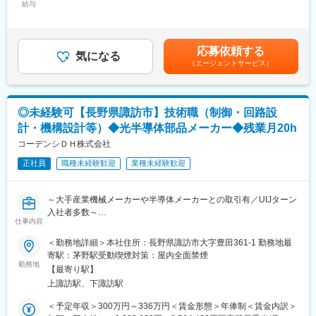
・製造データ編集（面付け、合成）
◎リーマンショック時もリストラなし
給与
450,000円＜昇給有無＞有＜残業手当＞有＜給与補足＞※経験、能
・製造データへの製造条件追加（スケール、アパーチャ、ドリル
◎定年退職者を多数輩出、15年以上勤続社員は40％を超え、40代
力、スキル等を考慮し、当社規定により決定します。■賞与：年2
変換など）
が1000名以上在籍など長期に働く事が可能な環境
回（6月、12月／前年度実績：4.5ヶ月※業績により変動）■昇給：
・電気試験、インラインチェックデータ作成
年1回（6月）賃金はあくまでも目安の金額であり、選考を通じて
応募依頼する
●マスタ管理業務(設計データ、顧客図面などからプリント基板製
■福利厚生
気になる
上下する可能性があります。月給(月額)は固定手当を含めた表記で
（エージェントサービス）
造に必要な仕様情報の登録・管理)
●社宅（年齢上限なし）
す。
・仕様情報登録：表面処理、ワークサイズ、インピーダンス等
独身社宅：20,500円／月
（約70アイテム）
家族社宅：35,000円／月
・基板材料構成
●単身赴任手当・帰省手当
◎未経験可【長野県諏訪市】技術職（制御・回路設
・非規制含有物質調査
50,000~55,000円／月
計・機構設計等）◆光半導体部品メーカー◆残業月20h
月2回分帰省手当
★製造性設計とは？
コーデンシＤＨ株式会社
製造性設計は、製品の設計段階から製造のしやすさを考慮する手
変更の範囲：会社の定める業務
正社員
職種未経験歓迎
業種未経験歓迎
法です。工程がスムーズになり、コスト削減や品質向上が見込ま
れます。
※具体的には以下の工程です※
～大手産業機械メーカーや半導体メーカーとの取引有／UIJターン
設計のチェック：製品が製造可能か確認します。
入社者多数～
製造可否の判断：設計図を基に、問題なく製造できるか判断しま
仕事内容
す。
■業務内容：
＜勤務地詳細＞本社住所：長野県諏訪市大字豊田361-1 勤務地最
代替案の提案：製造が難しい場合は代替案を提案し、設計を修正
光センサーの制御や駆動回路設計やファーム、ソフトウェアの設
寄駅：茅野駅受動喫煙対策：屋内全面禁煙
します。
計・プリント基板のＡ／ＷやCase、Holderなどの樹脂成型の構造
勤務地
シミュレーションの実施：ツールで工程をシミュレーションし、
【最寄り駅】
設計などに関するお仕事をお任せします。
問題点を洗い出します。
上諏訪駅、下諏訪駅
■主な仕事：
＜予定年収＞300万円～336万円＜賃金形態＞年俸制＜賃金内訳＞
■当社について
・電気回路設計・アートワーク設計【センサー及び制御回路など