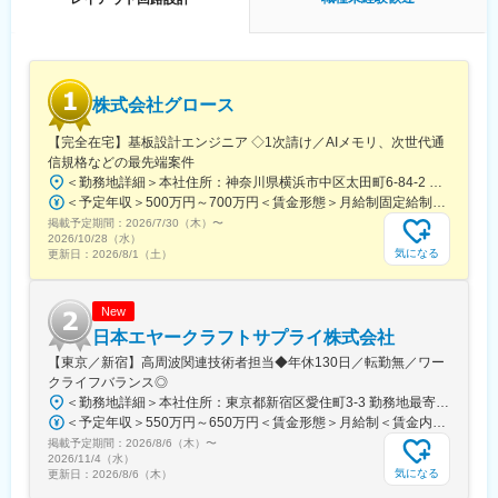
・当社の製品はスマホ・タブレット／PC／自動車／家電など様々
な製品を下支えしています。
・設計に特化しているため、設計職として長期的にキャリアを築
くことが可能です！
・平均勤続年数12年、平均有給取得日数13.7日等、長期腰を据え
株式会社グロース
て働きやすい環境が整っております。
【完全在宅】基板設計エンジニア ◇1次請け／AIメモリ、次世代通
▼HPリンク
信規格などの最先端案件
https://recruit.shikino.co.jp/
＜勤務地詳細＞本社住所：神奈川県横浜市中区太田町6-84-2 大樹生命横浜桜木町ビルディング5F受動喫煙対策：屋内全面禁煙変更の範囲：会社の定める事業所（リモートワーク含む）
＜予定年収＞500万円～700万円＜賃金形態＞月給制固定給制＜賃金内訳＞月額（基本給）：245,000円～350,000円固定残業手当/月：114,844円～164,063円（固定残業時間60時間0分/月）超過した時間外労働の残業手当は追加支給＜月給＞359,844円～514,063円（一律手当を含む）＜昇給有無＞有＜残業手当＞有＜給与補足＞※これまでの経験や能力、前職給与などを考慮します。■昇給：随時■賞与：年2回（6月・12月※業績による）■年収例：6０0万円（36歳※入社後3年）賃金はあくまでも目安の金額であり、選考を通じて上下する可能性があります。月給(月額)は固定手当を含めた表記です。
■この仕事の面白さ
掲載予定期間：
たとえば――
2026/7/30（木）
〜
2026/10/28（水）
スマホで“綺麗に写真が撮れる理由”
気になる
更新日：
2026/8/1（土）
ATMで“正確に認識される理由”
それらを実現しているのが、あなたが設計するLSIです。
「機能ではなく、体験そのものをつくる」
New
「製品の価値を左右する“見えない主役”になる」
日本エヤークラフトサプライ株式会社
そんな手応えがあります。
【東京／新宿】高周波関連技術者担当◆年休130日／転勤無／ワー
クライフバランス◎
■働く環境
＜勤務地詳細＞本社住所：東京都新宿区愛住町3-3 勤務地最寄駅： 東京メトロ 丸ノ内線／四谷三丁目駅受動喫煙対策：敷地内喫煙可能場所あり変更の範囲：会社の定める事業所
・設計に集中できる文化（製造ではなく設計特化）
＜予定年収＞550万円～650万円＜賃金形態＞月給制＜賃金内訳＞月額（基本給）：323,000円～382,000円＜月給＞323,000円～382,000円＜昇給有無＞有＜残業手当＞有＜給与補足＞■賞与：昨年実績５カ月賃金はあくまでも目安の金額であり、選考を通じて上下する可能性があります。月給(月額)は固定手当を含めた表記です。
・平均勤続12年（長く技術を磨けるから）
掲載予定期間：
・有給取得13.7日（無理のない働き方）
2026/8/6（木）
〜
2026/11/4（水）
気になる
更新日：
2026/8/6（木）