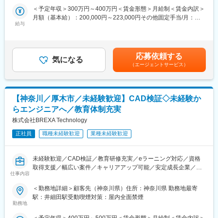
当社は航空宇宙、自動車、電気電子通信、IT情報、エネルギー分
す。
＜予定年収＞300万円～400万円＜賃金形態＞月給制＜賃金内訳＞
野などの業界約300社の大手メーカーに技術を提供。まだ世に出
月額（基本給）：200,000円～223,000円その他固定手当/月：
ていない新製品の開発など様々なプロジェクトに参画し、創業か
■プリント基板設計について：
給与
40,000円～95,000円＜月給＞240,000円～318,000円＜昇給有無
ら60年日本のモノづくりを支え続けています。
普段の生活で使用している、テレビ、電話などの家電製品や車、
＞有＜残業手当＞有＜給与補足＞その他固定手当は職能給となり
試作～資材調達～開発設計～製造（自社工場）とワンストップで
電車など身近なものから工場の設備機器などの機械の中に組み込
ます。※職能給は経験、スキル、年齢を考慮の上、当社規定により
お客様のご要望に対応できることが最大の強み。また、夕方街に
まれているプリント基板の設計を行っています。決められた大き
決定します。■賞与：年2回 (入社2年目より支給)賃金はあくまで
流れる「夕焼け小焼け」の防災無線用のアンプは全国約40,000箇
応募依頼する
さの中に、抵抗、コンデンサ、半導体、コネクタなどの電子部品
気になる
も目安の金額であり、選考を通じて上下する可能性があります。
所に設置された自社製品です。
（エージェントサービス）
をCADを使って、パズルのように並べていくお仕事です。
月給(月額)は固定手当を含めた表記です。
今後の高齢化社会を見据え、医療機器業界にも参入。あなたの可
能性を広げ大きく羽ばたく舞台をご用意し、あなたの「“やりた
■業務内容：
い”に就ける」を実現します。
最初は簡単なものから先輩社員に教わりながら設計をしますが、
【神奈川／厚木市／未経験歓迎】CAD検証◇未経験か
いずれはスマートフォンに入るプリント基板など、身近な電化製
変更の範囲：会社の定める業務
らエンジニアへ／教育体制充実
品から初めて聞くような製品、装置、またはこれから新しく出て
くる製品に組み込まれる基盤の設計に携わることになります。設
株式会社BREXA Technology
計したものは、そのままの形では現れませんが、世の中にある多
正社員
職種未経験歓迎
業種未経験歓迎
くの電化製品、装置に組み込まれている一部分を担うお仕事で
す。
未経験歓迎／CAD検証／教育研修充実／eラーニング対応／資格
■組織構成/入社後の流れについて：
取得支援／幅広い案件／キャリアアップ可能／安定成長企業／フ
設計技術部には計27名(20代～50代)の社員が在籍しております。
仕事内容
ォロー体制万全／市場価値向上
ほとんどが中途入社であり、未経験入社の社員も入社実績があり
＜勤務地詳細＞顧客先（神奈川県）住所：神奈川県 勤務地最寄
ますので、受け入れ態勢はできております。入社後は、3～6ケ月
◆職務概要：株式会社アウトソーシングテクノロジーの社員とし
駅：井細田駅受動喫煙対策：屋内全面禁煙
程度グループ会社で研修を行います。また、先輩社員によるOJT
てメーカー企業に常駐し、メーカー技術社員と弊社先輩社員と協
勤務地
や、社内メンバーとも協力しながら進めていき、時間をかけて丁
力して業務を行っていただきます。
寧に教えますのでご安心ください。
＜予定年収＞400万円～500万円＜賃金形態＞月給制＜賃金内訳＞