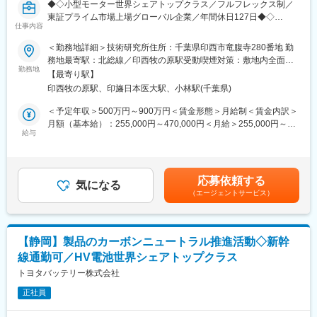
◆◇小型モーター世界シェアトップクラス／フルフレックス制／
東証プライム市場上場グローバル企業／年間休日127日◆◇
仕事内容
■業務内容：
＜勤務地詳細＞技術研究所住所：千葉県印西市竜腹寺280番地 勤
ブラシ付モーターの摺動接点の研究開発をお任せします。
務地最寄駅：北総線／印西牧の原駅受動喫煙対策：敷地内全面禁
勤務地
煙
【最寄り駅】
■具体的な業務内容：
印西牧の原駅、印旛日本医大駅、小林駅(千葉県)
・ブラシ付モーターの摺動接点や金属材料や化学(有機無機)に関す
る知見を活かし「ブラシ付モーターの摺動接点の寿命を向上させ
＜予定年収＞500万円～900万円＜賃金形態＞月給制＜賃金内訳＞
る研究開発業務」に携わる事により、要素技術の獲得と蓄積を成
月額（基本給）：255,000円～470,000円＜月給＞255,000円～
し遂げ競争力のある技術のタイムリーなリリースに寄与貢献する
給与
470,000円＜昇給有無＞有＜残業手当＞有＜給与補足＞※給与は経
・ブラシ付モーターの摺動接点の寿命を向上させる具体的ノウハ
験に応じ、同社規定に基づき個別に設定します。■年収は残業手当
ウの確立
30H分込みの金額です。賃金はあくまでも目安の金額であり、選
・貴金属接点やカーボンブラシの摩耗メカニズムに関する研究開
考を通じて上下する可能性があります。月給(月額)は固定手当を含
応募依頼する
発
気になる
めた表記です。
（エージェントサービス）
・電気摺動接点の部材開発や分析技術の向上
・摺動接点部の振動低減による機械ノイズ低減にて、ブラシ付モ
ーターの付加価値を向上させる技術研究
【静岡】製品のカーボンニュートラル推進活動◇新幹
■働く環境：
線通勤可／HV電池世界シェアトップクラス
・オフィスは千葉県印西市にあり、最寄りの印西牧の原駅から送
迎バスも運行しています。
トヨタバッテリー株式会社
・テレワークを活用するなど、働く場所にとらわれない働き方を
正社員
している社員が増えています。（部署によって出社頻度は異なり
ます）