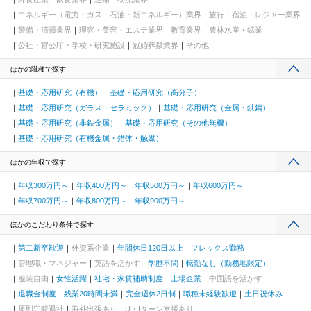
エネルギー（電力・ガス・石油・新エネルギー）業界
旅行・宿泊・レジャー業界
警備・清掃業界
理容・美容・エステ業界
教育業界
農林水産・鉱業
公社・官公庁・学校・研究施設
冠婚葬祭業界
その他
ほかの職種で探す
基礎・応用研究（有機）
基礎・応用研究（高分子）
基礎・応用研究（ガラス・セラミック）
基礎・応用研究（金属・鉄鋼）
基礎・応用研究（非鉄金属）
基礎・応用研究（その他無機）
基礎・応用研究（有機金属・錯体・触媒）
ほかの年収で探す
年収300万円～
年収400万円～
年収500万円～
年収600万円～
年収700万円～
年収800万円～
年収900万円～
ほかのこだわり条件で探す
第二新卒歓迎
外資系企業
年間休日120日以上
フレックス勤務
管理職・マネジャー
英語を活かす
学歴不問
転勤なし（勤務地限定）
服装自由
女性活躍
社宅・家賃補助制度
上場企業
中国語を活かす
退職金制度
残業20時間未満
完全週休2日制
職種未経験歓迎
土日祝休み
原則定時退社
海外出張あり
U・Iターン支援あり