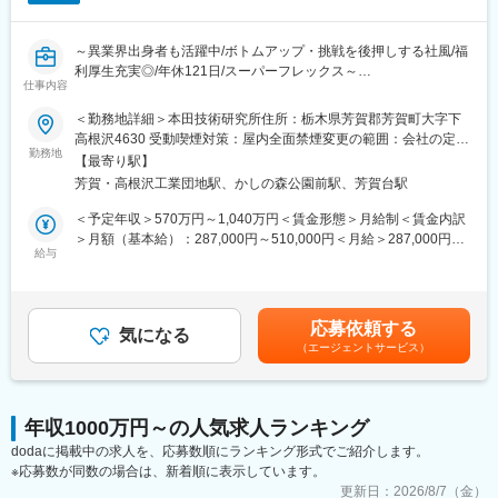
■職場のミッション：
環境全般に関して、社内外からの様々な期待を超える全社企画の
立案とその推進体制・実行計画の構築を実施。
～異業界出身者も活躍中/ボトムアップ・挑戦を後押しする社風/福
「ヒト・モノ・カネ」を明確にし、見える化等の必要となるツー
利厚生充実◎/年休121日/スーパーフレックス～
ルの準備も含めた企画を立案することにより、環境問題への対応
仕事内容
を加速させる。
■募集の背景
＜勤務地詳細＞本田技術研究所住所：栃木県芳賀郡芳賀町大字下
私たちは、ライフサイクル全体を通じた環境技術の高度化と顧客
高根沢4630 受動喫煙対策：屋内全面禁煙変更の範囲：会社の定め
■魅力：
価値の最大化、さらに循環型ビジネスへの転換を加速させるため
勤務地
る事業所（リモートワーク含む）
世界中のあらゆる企業で地球環境問題・エネルギー問題への対応
【最寄り駅】
に、社内の様々な部門と共創しながら、四輪車製造にまつわるカ
が求められる機会が多くなっている事を受けて、全社の環境企画
芳賀・高根沢工業団地駅、かしの森公園前駅、芳賀台駅
ーボンニュートラル（CN）およびリソースサーキュレーション
を担う組織が2021年1月に発足しました。社内の関係部署と連携
（RC）を実現するための表面処理材料開発に取り組んでおりま
＜予定年収＞570万円～1,040万円＜賃金形態＞月給制＜賃金内訳
し電池事業に於ける環境問題全般に関わる事は勿論の事、電池業
す。
＞月額（基本給）：287,000円～510,000円＜月給＞287,000円～
界に限らず広く社外の情報を収集・解釈することが必要になるた
給与
510,000円＜昇給有無＞有＜残業手当＞有＜給与補足＞【年収
め、環境問題全般に渡る業務経験を積むことが出来ます。メンバ
■業務内容
例】※時間外勤務手当（30h/月）・賞与含む・メンバークラス 約
ーは20代～50代が約10名で出身も専門分野も多様性に富んでいる
表面処理材料技術（防錆技術、塗装技術、部品加飾技術など）の
660万円（月給約29万円）・チームリーダークラス 約810万円
ため、自身の経歴に応じた働き方を模索しながら業務を進めるこ
開発に関わる業務をお任せします。
（月給約36万円）・係長クラス 約960万円（月給約43万円）・
とが出来ます。
応募依頼する
・社会動向・市場ニーズに基づいた技術要件・商品性の分析と定
気になる
管理職 約1,230万円（月給約64万円） 賃金はあくまでも目安の
（エージェントサービス）
義
金額であり、選考を通じて上下する可能性があります。月給(月額)
■キャリアパス：
・CN/RCの実現に向けた防錆技術・塗料・メッキ等の表面処理材
は固定手当を含めた表記です。
様々な分野の環境に関する全社企画の立案を担当する事により、
料開発
「環境分野」のリーダーの育成を目指しております。
・事業性（収益性・量産性・コスト性など）を考慮した材料・商
入社後は、カーボンニュートラルの業務を推進したのち、ご本人
年収1000万円～の人気求人ランキング
品の仕様検討
の要望・適正に合わせて環境関連の企画立案の業務やリーダーを
dodaに掲載中の求人を、応募数順にランキング形式でご紹介します。
・営業企画・調達・デザイン・設計・製造企画部門など社内関係
担っていただきます。
※応募数が同数の場合は、新着順に表示しています。
部門との連携
・顧客価値・商品価値に即した材料・表面処理技術の技術提案
更新日：
2026/8/7（金）