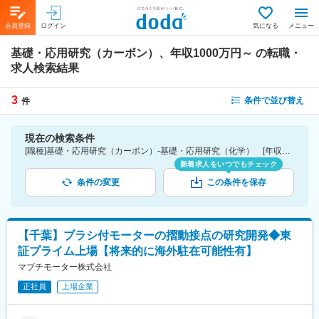
会員登録
ログイン
気になる
メニュー
基礎・応用研究（カーボン）、年収1000万円～
の転職・
求人検索結果
3
条件で並び替え
件
現在の検索条件
[職種]基礎・応用研究（カーボン）-基礎・応用研究（化学） [年収]1000万円～
新着求人をいつでもチェック
条件の変更
この条件を保存
【千葉】ブラシ付モーターの摺動接点の研究開発◆東
証プライム上場【将来的に海外駐在可能性有】
マブチモーター株式会社
正社員
上場企業