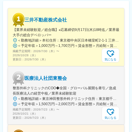
変更の範囲：会社の定める業務
■仕事の魅力・やりがい
・CN/RCと商品魅力向上を両立する開発に初期構想から量産導入
まで一気通貫で関われます。
三井不動産株式会社
・ご自身が手がけた技術が「市場で実際に使われる」という、社
【業界未経験歓迎／総合職】※応募締切9月17日(木)18時迄／業界最
会的インパクトと達成感を得られます。
大手の総合デベロッパー
・海外拠点やグローバルサプライヤーとの連携機会も多く、グロ
＜勤務地詳細＞本社住所：東京都中央区日本橋室町2-1-1 三井本館勤務地最寄駅：東京メトロ銀座線・半蔵門線／三越前駅受動喫煙対策：屋内全面禁煙変更の範囲：会社の定める事業所（リモートワーク含む）
ーバルに活躍できるポジションです。
＜予定年収＞1,000万円～1,700万円＜賃金形態＞月給制＜賃金内訳＞月額（基本給）：470,000円～800,000円＜月給＞470,000円～800,000円＜昇給有無＞有＜残業手当＞有＜給与補足＞※経験に応ず※上記年収は基礎給与・賞与（2回）を含む。時間外勤務手当・諸手当別途支給。※あくまでモデルケースであり、実際の年収とは異なる可能性があります。処遇条件の詳細は内定後のオファー面談にてご説明いたします。賃金はあくまでも目安の金額であり、選考を通じて上下する可能性があります。月給(月額)は固定手当を含めた表記です。
・自らの企画・技術がHondaの次世代循環型ビジネスの中核とな
る可能性もあります。
掲載予定期間：
2026/7/30（木）
〜
2026/10/28（水）
気になる
更新日：
2026/7/30（木）
■職場環境・風土
「買う喜び、売る喜び、創る喜びを世界に広げる」を基本理念
に、Hondaでは数々の製品を創業から生み出し続けてきました。
役員から現場社員まであらゆる人材が自由な発想で、夢や理想を
医療法人社団東整会
徹底的に追求する風土が根付いており、学歴や年齢に関係なく誰
整形外科クリニックのCOO◆全国・グローバル展開を牽引／急成
もがフラットに活躍できる職場環境です。積極的に仕事に向き合
長医療法人の経営中核／業界未経験歓迎
い、推進する力のある従業員には、入社直後であっても大きな仕
＜勤務地詳細＞東京神田整形外科クリニック住所：東京都千代田区鍛冶町2丁目8-6 メディカルプライム神田3F勤務地最寄駅：JR山手線／神田駅受動喫煙対策：屋内全面禁煙変更の範囲：会社の定める事業所
事が任されます。Hondaは在籍する従業員の約30％が中途採用で
＜予定年収＞1,500万円～2,000万円＜賃金形態＞月給制＜賃金内訳＞月額（基本給）：1,200,000円～1,500,000円＜月給＞1,200,000円～1,500,000円＜昇給有無＞有＜残業手当＞有＜給与補足＞※経験やスキルを考慮して決定します。■昇給：年1回■賞与：年2回賃金はあくまでも目安の金額であり、選考を通じて上下する可能性があります。月給(月額)は固定手当を含めた表記です。
入社し、活躍しています。「人材の多様性」を大切にしているの
で、「こんな仕事をしてみたい」「こんなやり方でやってみた
掲載予定期間：
2026/7/23（木）
〜
2026/10/21（水）
い」と自由にモノが言える、そんな風土です。
気になる
更新日：
2026/7/23（木）
変更の範囲：会社の定める業務