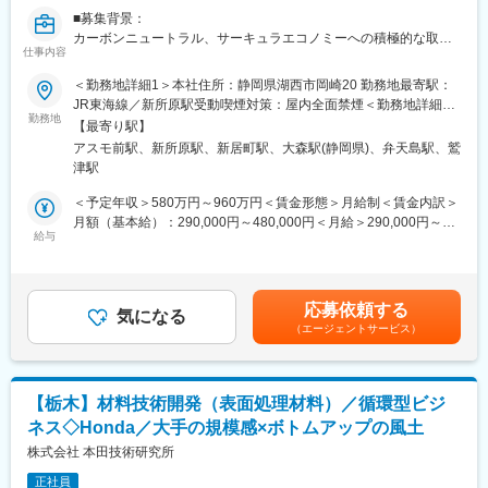
・自動車通勤も可能で、会社敷地内に駐車いただけます。また規
■募集背景：
程に定められたガソリン代が支給されます。（社員の7割が自動車
カーボンニュートラル、サーキュラエコノミーへの積極的な取組
通勤）
仕事内容
みがあらゆる企業に求められてきております。
・社員食堂のランチは1食300円～400円で提供されており、社員
その中でもエコカー時代をリードしてきた当社にはより強い期待
＜勤務地詳細1＞本社住所：静岡県湖西市岡崎20 勤務地最寄駅：
満足度も高いです。
が寄せられており、これらの期待を超える成果を上げ、カーボン
JR東海線／新所原駅受動喫煙対策：屋内全面禁煙＜勤務地詳細2
ニュートラルな社会実現に貢献出来るように、環境企画の機能を
勤務地
＞境宿工場住所：静岡県湖西市境宿555番地 勤務地最寄駅：JR東
■海外出向・海外出張の有無：
【最寄り駅】
強化します。
海道線／新所原駅受動喫煙対策：屋内全面禁煙＜勤務地詳細3＞新
海外出向：可能性あり（3～5年程度）
アスモ前駅、新所原駅、新居町駅、大森駅(静岡県)、弁天島駅、鷲
居工場住所：静岡県湖西市新居町内山浜名湖西岸土地区画整理事
海外出張：あり（年間0～5回程度）
津駅
■業務内容：
業2-187街区 受動喫煙対策：屋内全面禁煙変更の範囲：会社の定
製品（カーボンフットプリント(CFP)・スコープ3）のカーボンニ
める事業所（リモートワーク含む）
＜予定年収＞580万円～960万円＜賃金形態＞月給制＜賃金内訳＞
■当社の魅力：
ュートラル活動
月額（基本給）：290,000円～480,000円＜月給＞290,000円～
当社は小型直流モーター専業メーカーとして複数の製品で世界シ
給与
480,000円＜昇給有無＞有＜残業手当＞有＜給与補足＞※上記年収
ェアトップクラスを誇り、高い収益性を生み出している会社で
■業務詳細：
は月30時間を想定した残業代と賞与を含みます。※給与詳細は経
す。当社が主に手掛けている自動車電装機器の分野では、ドアミ
・調達と協力し、仕入先様のCO2排出量原単位の見える化とその
験・能力を考慮の上、規定により決定します。■昇給：年1回（4
ラー、ドアロック、シートベルトなどの製品で世界シェアトップ
削減活動を推進
月）※各人の業務能力の伸長度、勤務成績も反映■賞与：年2回（7
クラスを獲得しています。家電などの民生機器の分野において
応募依頼する
・業界団体と連携したバッテリー用CFP算定・認証ルールの構築
気になる
月・12月）賃金はあくまでも目安の金額であり、選考を通じて上
も、インクジェットプリンタや電動歯ブラシ、シェーバーなど私
（エージェントサービス）
下する可能性があります。月給(月額)は固定手当を含めた表記で
たちの生活に身近なものから、AGVやAMRといった自動走行ロボ
■職場のイメージ：
す。
ット・協調ロボットなど将来性のある製品へも当社のモーターが
グループ長、主幹（課長級）主事職（係長級）、一般社員、他社
使われています。
出向者等専任・兼務メンバー合わせて約10名で構成されていま
モーターは普段なかなか目に触れることの無い裏方的な存在では
【栃木】材料技術開発（表面処理材料）／循環型ビジ
す。
ありますが、私たちの暮らしの中で幅広く利用され、今後も大き
ネス◇Honda／大手の規模感×ボトムアップの風土
年齢層は20代～50代と幅広いメンバーで構成され、自らの成長を
な成長が見込まれています。
実感出来て明るく楽しい職場と働き方を目指しています。
株式会社 本田技術研究所
正社員