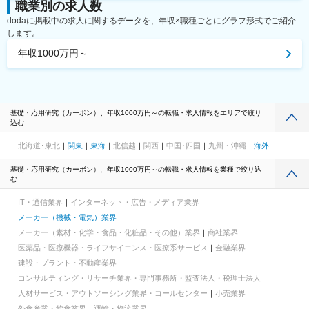
職業別の求人数
dodaに掲載中の求人に関するデータを、年収×職種ごとにグラフ形式でご紹介
します。
年収1000万円～
基礎・応用研究（カーボン）、年収1000万円～の転職・求人情報をエリアで絞り
込む
北海道･東北
関東
東海
北信越
関西
中国･四国
九州・沖縄
海外
基礎・応用研究（カーボン）、年収1000万円～の転職・求人情報を業種で絞り込
む
IT・通信業界
インターネット・広告・メディア業界
メーカー（機械・電気）業界
メーカー（素材・化学・食品・化粧品・その他）業界
商社業界
医薬品・医療機器・ライフサイエンス・医療系サービス
金融業界
建設・プラント・不動産業界
コンサルティング・リサーチ業界・専門事務所・監査法人・税理士法人
人材サービス・アウトソーシング業界・コールセンター
小売業界
外食産業・飲食業界
運輸・物流業界