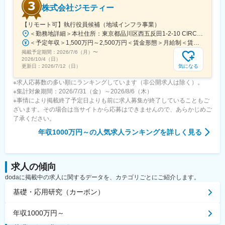
株式会社ジモティー
【リモート可】執行役員候補（地域インフラ事業）
＜勤務地詳細＞本社住所：東京都品川区西五反田1-2-10 CIRCLES五反田2F勤務地最寄駅：JR山手線／五反田駅受動喫煙対策：屋内全面禁煙変更の範囲：会社の定める事業所（リモートワーク含む）
＜予定年収＞1,500万円～2,500万円＜賃金形態＞月給制＜賃金内訳＞月額（基本給）：923,500円～1,542,000円固定残業手当/月：326,500円～541,334円（固定残業時間45時間0分/月）超過した時間外労働の残業手当は追加支給＜月給＞1,250,000円～2,083,334円（一律手当を含む）＜昇給有無＞有＜残業手当＞有＜給与補足＞※スキル・経験により考慮いたします。※想定年収は目安であり、選考を通じて上下する可能性があります。■昇給：年2回（評価制度に基づき、成果とプロセスを多角的に評価）賃金はあくまでも目安の金額であり、選考を通じて上下する可能性があります。月給(月額)は固定手当を含めた表記です。
掲載予定期間：
2026/7/6（月）
〜
2026/10/4（日）
気になる
更新日：
2026/7/12（日）
※求人応募数の多い順にランキングしています（非公開求人は除く）。
※集計対象期間：2026/7/31（金）～2026/8/6（木）
※事情により掲載終了予定日よりも前に求人募集が終了していることもご
ざいます。その場合は当サイトから応募はできませんので、あらかじめご
了承ください。
年収1000万円～
の人気求人ランキングを詳しく見る
求人の傾向
dodaに掲載中の求人に関するデータを、カテゴリごとにご紹介します。
基礎・応用研究（カーボン）
年収1000万円～