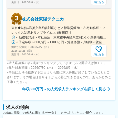
気になる
更新日：
2026/7/8（水）
ながら成長していきます。
変更の範囲：会社の定める業務
株式会社東陽テクニカ
東京◆法務※和英文契約書対応など／標準労働7h・在宅勤務可・フ
レックス制度あり／プライム上場技術商社
＜勤務地詳細＞本社住所：東京都中央区八重洲1-1-6 勤務地最寄駅：東京メトロ銀座線／日本橋駅受動喫煙対策：屋内全面禁煙変更の範囲：会社の定める事業所（リモートワーク含む）
＜予定年収＞800万円～1,000万円＜賃金形態＞月給制＜賃金内訳＞月額（基本給）：360,000円～410,000円その他固定手当/月：25,000円～164,000円＜月給＞385,000円～574,000円＜昇給有無＞有＜残業手当＞有＜給与補足＞※経験やスキルを考慮の上、当社規定により決定いたします。■昇給：年1回（4月）■賞与：年2回（6月・12月）賃金はあくまでも目安の金額であり、選考を通じて上下する可能性があります。月給(月額)は固定手当を含めた表記です。
掲載予定期間：
2026/7/27（月）
〜
2026/10/25（日）
気になる
更新日：
2026/8/6（木）
※求人応募数の多い順にランキングしています（非公開求人は除く）。
※集計対象期間：2026/7/30（木）～2026/8/5（水）
※事情により掲載終了予定日よりも前に求人募集が終了していることもご
ざいます。その場合は当サイトから応募はできませんので、あらかじめご
了承ください。
年収800万円～
の人気求人ランキングを詳しく見る
求人の傾向
dodaに掲載中の求人に関するデータを、カテゴリごとにご紹介します。