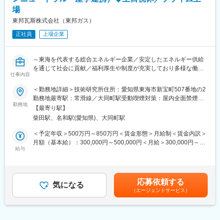
・営業企画・調達・デザイン・設計・製造企画部門など社内関係
担っていただきます。
場
部門との連携
・顧客価値・商品価値に即した材料・表面処理技術の技術提案
東邦瓦斯株式会社（東邦ガス）
変更の範囲：会社の定める業務
正社員
上場企業
■仕事の魅力・やりがい
・CN/RCと商品魅力向上を両立する開発に初期構想から量産導入
まで一気通貫で関われます。
～東海を代表する総合エネルギー企業／安定したエネルギー供給
・ご自身が手がけた技術が「市場で実際に使われる」という、社
を通じて社会に貢献／福利厚生や制度が充実しており多様な働き
会的インパクトと達成感を得られます。
仕事内容
方が可能～
・海外拠点やグローバルサプライヤーとの連携機会も多く、グロ
ーバルに活躍できるポジションです。
＜勤務地詳細＞技術研究所住所：愛知県東海市新宝町507番地の2
■仕事内容：
・自らの企画・技術がHondaの次世代循環型ビジネスの中核とな
勤務地最寄駅：常滑線／大同町駅受動喫煙対策：屋内全面禁煙変
カーボンニュートラルや水素社会などの実現に向けた、新技術の
勤務地
る可能性もあります。
更の範囲：会社の定める事業所（リモートワーク含む）
【最寄り駅】
調査・企画や技術開発など幅広い領域をお任せいたします。大学
柴田駅、名和駅(愛知県)、大同町駅
や公共機関との共同研究など社内外の関係者との関わりも多いで
■職場環境・風土
す。
「買う喜び、売る喜び、創る喜びを世界に広げる」を基本理念
＜予定年収＞500万円～850万円＜賃金形態＞月給制＜賃金内訳＞
に、Hondaでは数々の製品を創業から生み出し続けてきました。
月額（基本給）：300,000円～500,000円＜月給＞300,000円～
■業務内容：
給与
役員から現場社員まであらゆる人材が自由な発想で、夢や理想を
500,000円＜昇給有無＞有＜残業手当＞有＜給与補足＞※給与詳細
・カーボンニュートラルや水素社会、カーボンマネジメント
徹底的に追求する風土が根付いており、学歴や年齢に関係なく誰
は能力、経験により決定（応相談）■賞与：年2回（6月・12月）■
（CCUS）などの推進テーマのスケールアップや新たな事業創出
もがフラットに活躍できる職場環境です。積極的に仕事に向き合
モデル年収例：640万円／30歳（月給38万円＋賞与）※別途、時間
に向けた市場・競合・顧客等の調査業務、各種データ分析や仮説
い、推進する力のある従業員には、入社直後であっても大きな仕
外手当など支給800万円／35歳（月給45万円＋賞与）※別途、時間
応募依頼する
検証
気になる
事が任されます。Hondaは在籍する従業員の約30％が中途採用で
外手当など支給賃金はあくまでも目安の金額であり、選考を通じ
（エージェントサービス）
・産学連携、オープンイノベーションやベンチャー企業との協
入社し、活躍しています。「人材の多様性」を大切にしているの
て上下する可能性があります。月給(月額)は固定手当を含めた表記
業、また社内の事業開発部門等と連携しながら新規事業実現に向
で、「こんな仕事をしてみたい」「こんなやり方でやってみた
です。
けた推進
い」と自由にモノが言える、そんな風土です。
など業務は多岐にわたります。