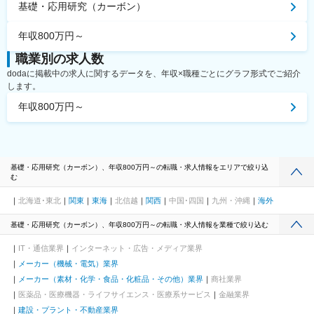
基礎・応用研究（カーボン）
年収800万円～
職業別の求人数
dodaに掲載中の求人に関するデータを、年収×職種ごとにグラフ形式でご紹介
します。
年収800万円～
基礎・応用研究（カーボン）、年収800万円～の転職・求人情報をエリアで絞り込
む
北海道･東北
関東
東海
北信越
関西
中国･四国
九州・沖縄
海外
基礎・応用研究（カーボン）、年収800万円～の転職・求人情報を業種で絞り込む
IT・通信業界
インターネット・広告・メディア業界
メーカー（機械・電気）業界
メーカー（素材・化学・食品・化粧品・その他）業界
商社業界
医薬品・医療機器・ライフサイエンス・医療系サービス
金融業界
建設・プラント・不動産業界