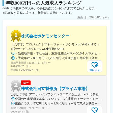
年収800万円～の人気求人ランキング
変更の範囲：会社の定める業務
dodaに掲載中の求人を、応募数順にランキング形式でご紹介します。
■働き方制度・福利厚生：
※応募数が同数の場合は、新着順に表示しています。
両立支援制度：ライフイベントと仕事の両立を支援する制度を多
数用意しています。
更新日：
2026/8/6（木）
（妊婦時短／育児休業／配偶者出産特別休暇／育児時短／介護休
業／介護時短／介護相談窓口／出産・入学祝金／育児サービス利
用補助／ベビーシッター費用補助／介護休業見舞金／介護サービ
ス利用補助など）
株式会社ポケモンセンター
【六本木】プロジェクトマネージャー＜ポケモンECを牽引する＞
■当社について：
自社サービス×グローバル◆平均残20H
（1）私たちは地域に根差したエネルギー企業として前身の名古屋
＜勤務地詳細＞本社住所：東京都港区六本木6-10-1 六本木ヒルズ森タワー47F受動喫煙対策：屋内全面禁煙変更の範囲：会社の定める事業所（リモートワーク含む）
ガスから100年以上、地域社会に支えられ発展してまいりまし
＜予定年収＞800万円～1,200万円＜賃金形態＞月給制＜賃金内訳＞月額（基本給）：598,822円～837,000円固定残業手当/月：109,011円～163,480円（固定残業時間25時間0分/月）超過した時間外労働の残業手当は追加支給＜月給＞707,833円～1,000,480円（一律手当を含む）＜昇給有無＞有＜残業手当＞有賃金はあくまでも目安の金額であり、選考を通じて上下する可能性があります。月給(月額)は固定手当を含めた表記です。
た。今では東海三県を中心に合計約290万件のお客さまにエネル
ギーを通じた価値を提供しています。
掲載予定期間：
2026/7/27（月）
〜
2026/10/25（日）
（2）都市ガスの原料である天然ガスは環境負荷が低く、今後も、
気になる
更新日：
2026/7/27（月）
天然ガスシフトを始めとした需要拡大が見込まれています。長期
的にはカーボンニュートラルを始めとした持続的成長を意識した
エネルギー施策が推進されますが、都市ガス（および天然ガス）
New
は引き続き重要視されていきます。
株式会社日立製作所【プライム市場】
（3）技術革新やデジタル化のさらなる進展にあわせ、ライフスタ
公共分野向けアプリ・インフラエンジニア／超上流・PoCに参画
イルやビジネススタイルは変化していき、当社のビジネスのあり
全国の各事業所で募集しています。※在宅勤務やサテライトオフィス勤務を併用しながらの勤務が可能です。＜北海道・東北＞・北海道、宮城＜関東＞・東京、神奈川、埼玉、千葉、茨城＜東海＞愛知＜関西＞大阪、兵庫＜中国・四国・九州＞広島、岡山、福岡または各拠点周辺のお客さま先※受動喫煙対策あり（屋内全面禁煙）
方も常に変化し続けています。
主任クラス：年収830万円～1,080万円（＋賞与業績反映分＋諸手当） 課長クラス：年収1,150万円～1,500万円（＋賞与業績反映分＋諸手当）
（4）経営環境は急速に変化していきますが、当社は、今後も当地
域を大切にしながら、都市ガス・LPガス・電力・水素等のエネル
掲載予定期間：
2026/7/6（月）
〜
2026/10/4（日）
ギー事業に加え、くらし周り・ビジネス周りなど事業領域を拡げ