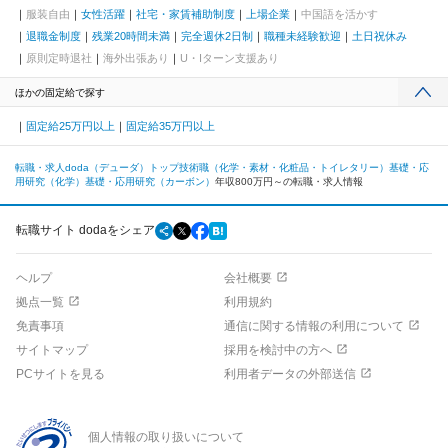
服装自由
女性活躍
社宅・家賃補助制度
上場企業
中国語を活かす
退職金制度
残業20時間未満
完全週休2日制
職種未経験歓迎
土日祝休み
原則定時退社
海外出張あり
U・Iターン支援あり
ほかの固定給で探す
固定給25万円以上
固定給35万円以上
転職・求人doda（デューダ）トップ
技術職（化学・素材・化粧品・トイレタリー）
基礎・応
用研究（化学）
基礎・応用研究（カーボン）
年収800万円～の転職・求人情報
転職サイト dodaをシェア
ヘルプ
会社概要
拠点一覧
利用規約
免責事項
通信に関する情報の利用について
サイトマップ
採用を検討中の方へ
PCサイトを見る
利用者データの外部送信
個人情報の取り扱いについて