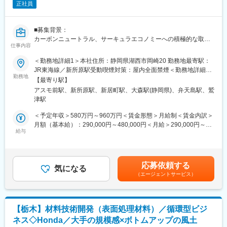
性・その他機能の付与など自由度が高いのが他加工にない特徴で
正社員
している社員が増えています。（部署によって出社頻度は異なり
す。コスト面でも中長期的に数十分の１を実現することもござい
ます）
ます。
・自動車通勤も可能で、会社敷地内に駐車いただけます。また規
■募集背景：
程に定められたガソリン代が支給されます。（社員の7割が自動車
カーボンニュートラル、サーキュラエコノミーへの積極的な取組
通勤）
仕事内容
みがあらゆる企業に求められてきております。
・社員食堂のランチは1食300円～400円で提供されており、社員
その中でもエコカー時代をリードしてきた当社にはより強い期待
＜勤務地詳細1＞本社住所：静岡県湖西市岡崎20 勤務地最寄駅：
満足度も高いです。
が寄せられており、これらの期待を超える成果を上げ、カーボン
JR東海線／新所原駅受動喫煙対策：屋内全面禁煙＜勤務地詳細2
ニュートラルな社会実現に貢献出来るように、環境企画の機能を
勤務地
＞境宿工場住所：静岡県湖西市境宿555番地 勤務地最寄駅：JR東
■海外出向・海外出張の有無：
【最寄り駅】
強化します。
海道線／新所原駅受動喫煙対策：屋内全面禁煙＜勤務地詳細3＞新
海外出向：可能性あり（3～5年程度）
アスモ前駅、新所原駅、新居町駅、大森駅(静岡県)、弁天島駅、鷲
居工場住所：静岡県湖西市新居町内山浜名湖西岸土地区画整理事
海外出張：あり（年間0～5回程度）
津駅
■業務内容：
業2-187街区 受動喫煙対策：屋内全面禁煙変更の範囲：会社の定
製品（カーボンフットプリント(CFP)・スコープ3）のカーボンニ
める事業所（リモートワーク含む）
＜予定年収＞580万円～960万円＜賃金形態＞月給制＜賃金内訳＞
■当社の魅力：
ュートラル活動
月額（基本給）：290,000円～480,000円＜月給＞290,000円～
当社は小型直流モーター専業メーカーとして複数の製品で世界シ
給与
480,000円＜昇給有無＞有＜残業手当＞有＜給与補足＞※上記年収
ェアトップクラスを誇り、高い収益性を生み出している会社で
■業務詳細：
は月30時間を想定した残業代と賞与を含みます。※給与詳細は経
す。当社が主に手掛けている自動車電装機器の分野では、ドアミ
・調達と協力し、仕入先様のCO2排出量原単位の見える化とその
験・能力を考慮の上、規定により決定します。■昇給：年1回（4
ラー、ドアロック、シートベルトなどの製品で世界シェアトップ
削減活動を推進
月）※各人の業務能力の伸長度、勤務成績も反映■賞与：年2回（7
クラスを獲得しています。家電などの民生機器の分野において
応募依頼する
・業界団体と連携したバッテリー用CFP算定・認証ルールの構築
気になる
月・12月）賃金はあくまでも目安の金額であり、選考を通じて上
も、インクジェットプリンタや電動歯ブラシ、シェーバーなど私
（エージェントサービス）
下する可能性があります。月給(月額)は固定手当を含めた表記で
たちの生活に身近なものから、AGVやAMRといった自動走行ロボ
■職場のイメージ：
す。
ット・協調ロボットなど将来性のある製品へも当社のモーターが
グループ長、主幹（課長級）主事職（係長級）、一般社員、他社
使われています。
出向者等専任・兼務メンバー合わせて約10名で構成されていま
モーターは普段なかなか目に触れることの無い裏方的な存在では
【栃木】材料技術開発（表面処理材料）／循環型ビジ
す。
ありますが、私たちの暮らしの中で幅広く利用され、今後も大き
ネス◇Honda／大手の規模感×ボトムアップの風土
年齢層は20代～50代と幅広いメンバーで構成され、自らの成長を
な成長が見込まれています。