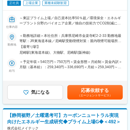
正社員
上場企業
業種未経験歓迎
グループでの販売を中心とした製品・サービス、カメラのコンポ
ーネントなどの小型精密部品、基板実装受託サービス、最近では
宇宙関連事業まで、多岐にわたる事業分野の製品を扱っていま
～東証プライム上場／自己資本比率50％超／環境保全・エネルギ
す。また、特許取得にも積極的に取り組んでいます。
ープラント分野のパイオニア企業／独自の技術力でCO2削減にも
仕事内容
貢献／年間休日128日～
■「不況に強い企業」：
キヤノン電子は「世界のトップレベルの高収益企業になろう！」
＜勤務地詳細＞本社住所：兵庫県尼崎市金楽寺町2-2-33 勤務地最
■職務内容：【変更の範囲：会社の定める業務】
を掲げておりリーマンショックやコロナ不況も高い利益率を維持
寄駅：JR東海道本線／尼崎駅受動喫煙対策：屋内喫煙可能場所あ
ごみ焼却プラントのコア技術であるボイラ・燃焼器を自社技術で
勤務地
し乗り越えてきました。実際に、製造業の平均利益率が3～5％と
り
【最寄り駅】
製造する当社の研究部にて、脱炭素・CCUSに関する開発業務を
言われる中で直近10年の平均利益率は10％超と高い利益率を維持
尼崎駅(東海道本線)、大物駅、尼崎駅(阪神線)
お任せします。
しています。
基本にあるのは、効率化によるボトムアップ。生産性を高めるこ
＜予定年収＞540万円～750万円＜賃金形態＞月給制＜賃金内訳＞
■組織構成：17名(男性：14名 、女性：3名)
とで高い利益率を達成し、その利益を工場設備や社員へ再投資す
月額（基本給）：259,340円～336,690円＜月給＞259,340円～
給与
ることで、さらに生産性と品質を高めるという好循環を生んでい
336,690円＜昇給有無＞有＜残業手当＞有＜給与補足＞※上記の予
■当ポジションの特徴：
ます。また、アウトソーシング部分を内製化していくことで、低
定年収は残業手当30Hを含みます。■昇給：年1回<年収例>●30歳/
・2050年のカーボンニュートラル実現に向けて、ごみ処理技術の
コスト・高生産性を実現。こうした取り組みは、メイドインジャ
役職なし/扶養家族２名月給41.7万円(諸手当・時間外30Ｈ含む)/年
発展は欠かせません。持続可能な社会の実現へ重要なミッション
パンへのこだわりとして技術力や品質の高さにも現れています。
収例695万円●35歳/役職なし/扶養家族２名月給47.5万円(諸手当・
応募依頼する
を担うポジションです。
気になる
時間外30Ｈ含む)/年収例810万円賃金はあくまでも目安の金額であ
（エージェントサービス）
・脱炭素技術の研究開発に長年注力し、各ステークホルダーとの
変更の範囲：会社の定める業務
り、選考を通じて上下する可能性があります。月給(月額)は固定手
連携も強化している当社にて、薬液／薬剤を用いた技術開発をお
当を含めた表記です。
任せします。「これまでの経験を活かして脱炭素に貢献したい」
との志を持った方をお待ちしております。
【静岡裾野／土曜選考可】カーボンニュートラル実現
向けたエネルギー生成研究◆プライム上場G◆＜492＞
■当社の魅力・特徴：
◇1938年に設立した当社は、日本でいち早くボイラを作った会社
株式会社メイテック