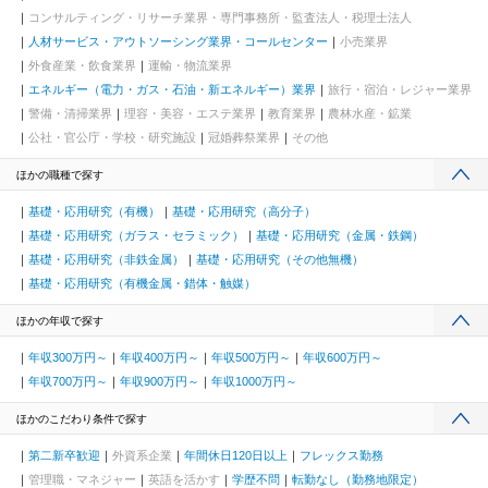
コンサルティング・リサーチ業界・専門事務所・監査法人・税理士法人
人材サービス・アウトソーシング業界・コールセンター
小売業界
外食産業・飲食業界
運輸・物流業界
エネルギー（電力・ガス・石油・新エネルギー）業界
旅行・宿泊・レジャー業界
警備・清掃業界
理容・美容・エステ業界
教育業界
農林水産・鉱業
公社・官公庁・学校・研究施設
冠婚葬祭業界
その他
ほかの職種で探す
基礎・応用研究（有機）
基礎・応用研究（高分子）
基礎・応用研究（ガラス・セラミック）
基礎・応用研究（金属・鉄鋼）
基礎・応用研究（非鉄金属）
基礎・応用研究（その他無機）
基礎・応用研究（有機金属・錯体・触媒）
ほかの年収で探す
年収300万円～
年収400万円～
年収500万円～
年収600万円～
年収700万円～
年収900万円～
年収1000万円～
ほかのこだわり条件で探す
第二新卒歓迎
外資系企業
年間休日120日以上
フレックス勤務
管理職・マネジャー
英語を活かす
学歴不問
転勤なし（勤務地限定）