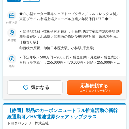
も関わる機会があるため、研究職としての面白みとやりがいを感
じていただけます。
◆◇小型モーター世界シェアトップクラス／フルフレックス制／
■技術
東証プライム市場上場グローバル企業／年間休日127日◆◇
従来できなかった低温でのコーティングを可能にし、加工が難し
仕事内容
い樹脂などもダイアモンドレベルの硬さにすることができます。
■業務内容：
＜勤務地詳細＞技術研究所住所：千葉県印西市竜腹寺280番地 勤
同社独自の加工は硬さ・機能性の自由度が高く、その他、複数の
ブラシ付モーターの摺動接点の研究開発をお任せします。
務地最寄駅：北総線／印西牧の原駅受動喫煙対策：敷地内全面禁
元素を組み合わせることで伝導性や撥水性・除菌など多くの機能
勤務地
煙
を付与することができます。
【最寄り駅】
■具体的な業務内容：
印西牧の原駅、印旛日本医大駅、小林駅(千葉県)
・ブラシ付モーターの摺動接点や金属材料や化学(有機無機)に関す
■組織構成
る知見を活かし「ブラシ付モーターの摺動接点の寿命を向上させ
＜予定年収＞500万円～900万円＜賃金形態＞月給制＜賃金内訳＞
全10名で構成されており、最先端技術の面白みに惹かれて入った
る研究開発業務」に携わる事により、要素技術の獲得と蓄積を成
月額（基本給）：255,000円～470,000円＜月給＞255,000円～
社員が多いです。
し遂げ競争力のある技術のタイムリーなリリースに寄与貢献する
給与
470,000円＜昇給有無＞有＜残業手当＞有＜給与補足＞※給与は経
役員：4名 営業：2名（50代）技術：2名（30代）
・ブラシ付モーターの摺動接点の寿命を向上させる具体的ノウハ
験に応じ、同社規定に基づき個別に設定します。■年収は残業手当
製造：2名（50代1名、30代1名）事務：1名
ウの確立
30H分込みの金額です。賃金はあくまでも目安の金額であり、選
・貴金属接点やカーボンブラシの摩耗メカニズムに関する研究開
考を通じて上下する可能性があります。月給(月額)は固定手当を含
■事業
応募依頼する
発
気になる
めた表記です。
（１）国内に2社のみ・DLCと呼ばれる独自の最先端表面加工がで
（エージェントサービス）
・電気摺動接点の部材開発や分析技術の向上
きるベンチャー企業もう1社は共同開発会社にあたり、国内でも量
・摺動接点部の振動低減による機械ノイズ低減にて、ブラシ付モ
産化体制を持つのは同社のみ
ーターの付加価値を向上させる技術研究
（２）阪大の核融合装置開発をした社長が技術派生で特許取得し
設立
【静岡】製品のカーボンニュートラル推進活動◇新幹
■働く環境：
NEDOや大手との共同開発資金での運営から始まり、黒字化に成
線通勤可／HV電池世界シェアトップクラス
・オフィスは千葉県印西市にあり、最寄りの印西牧の原駅から送
功。世界的な大手部品メーカーと直取引。
迎バスも運行しています。
トヨタバッテリー株式会社
（３）薄く高硬度で数多くの素材が加工可能。膜厚・硬度・伝導
・テレワークを活用するなど、働く場所にとらわれない働き方を