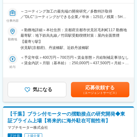
■職務内容：
カーボンニュートラルを目標としたCO２分離回収装置の研究開発
～コーティング加工の最先端の開発研究／多数特許取得
業務。脱離濃度向上と循環システム構築業務など。
／”DLC”コーティングができる企業／年休：125日／残業：5H未
仕事内容
満／転勤なし～
■魅力ポイント：
カーボンニュートラル実現に向けた社会性の高い業務経験を積む
＜勤務地詳細＞本社住所：京都府京都市伏見区毛利町117 勤務地
■業務内容：
事が出来ます。
最寄駅：地下鉄烏丸線／竹田駅受動喫煙対策：屋内全面禁煙
主にダイアモンドライクカーボンコーティングと呼ばれる超硬度
勤務地
【最寄り駅】
の表面加工ができる技術の研究開発と開発した装置を用いた加工
■期待：
伏見駅(京都府)、丹波橋駅、近鉄丹波橋駅
の開発を行います。
当社のこれまでの実績より、主体的に行動し成果を生み出す姿勢
＜業務詳細＞
が求められています。技術力と経験を活かし、コア業務への積極
＜予定年収＞400万円～700万円＜賃金形態＞月給制補足事項なし
（1）顧客課題に応じた仕様検討（部品形状・硬度・機能性など）
的な参画が期待されています。
＜賃金内訳＞月額（基本給）：250,000円～437,500円＜月給＞
（2）仕様に応じた装置条件のシミュレーション（気体中の素材割
給与
250,000円～437,500円＜昇給有無＞有＜残業手当＞有＜給与補足
合やプラズマ状態など）※1実験に数十万かかるためシミュレーシ
■主要取引先
＞■昇給：年1回 3千～1万5千円／月※実績次第で大きく昇給！■
ョンは念入りに行います。イオンを考慮した電磁気学のシミュレ
株式会社デンソー／ソニーセミコンダクタソリューションズ株式
賞与：年2回 2ヵ月賃金はあくまでも目安の金額であり、選考を
ーションとなります。
会社／三菱重工業株式会社／パナソニック株式会社／株式会社ニ
通じて上下する可能性があります。月給(月額)は固定手当を含めた
応募依頼する
（3）実験・試作・分析評価
コン／トヨタ自動車株式会社／株式会社日立ハイテク／株式会社
気になる
表記です。
（エージェントサービス）
（4）失敗要因の分析
SUBARU／株式会社デンソーテン／テルモ株式会社 など約1300
（5）新装置の開発（連続で加工が出来る装置の開発など）
社
ゆくゆくは、リーダーとして新技術を生み出すための週１回の技
術会議をリードしていただきます。
【千葉】ブラシ付モーターの摺動接点の研究開発◆東
証プライム上場【将来的に海外駐在可能性有】
■やりがい
基礎研究が進む新技術の研究開発に携わることができ、検討・実
マブチモーター株式会社
験・評価に携わることができます。ゆくゆくは特許の取得などに
正社員
上場企業