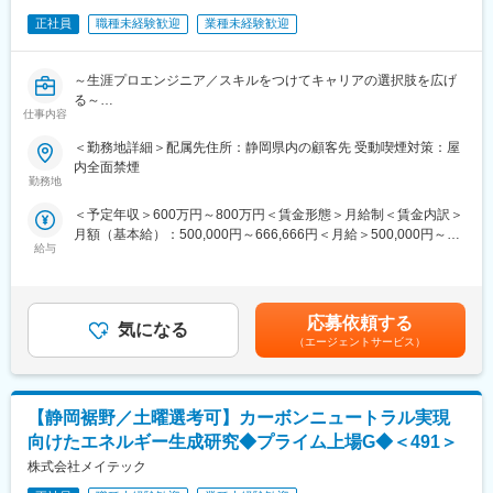
であり、環境保全・エネルギープラント分野のパイオニア企業と
正社員
職種未経験歓迎
業種未経験歓迎
して長く社会に貢献をしています。
◇海外展開も積極的であり、当社はボイラを50年前から海外へ輸
出しています。特に東南アジアの製糖工場を中心に高い知名度を
～生涯プロエンジニア／スキルをつけてキャリアの選択肢を広げ
誇ります。
る～
◇自己資本比率56.0％（2023年3月末時点）の安定した財務基盤
仕事内容
があります。プラントを安心して長くご利用いただくためには、
■メイテックについて：
＜勤務地詳細＞配属先住所：静岡県内の顧客先 受動喫煙対策：屋
メンテナンスや運転管理などのアフターサービスを担う企業の財
・上場企業・優良中堅企業1,300社と取引中。
内全面禁煙
務基盤の安定性も重要な要素となります。自己資本比率50％を超
・2026年度も売上1,300億円超の見込み。5年連続で過去最高を更
勤務地
える安定した経営を行っており、継続的にお客様の支援を行うこ
新中。
とが可能です。
＜予定年収＞600万円～800万円＜賃金形態＞月給制＜賃金内訳＞
・毎年数十億円を研修に投資するエンジニアファーストな会社で
月額（基本給）：500,000円～666,666円＜月給＞500,000円～
す。
給与
666,666円＜昇給有無＞有＜残業手当＞有賃金はあくまでも目安
の金額であり、選考を通じて上下する可能性があります。月給(月
＼当社の事業は「エンジニアのキャリアアップを支援する事業」
額)は固定手当を含めた表記です。
です／
メイテックは技術者派遣ではなく、エンジニアの市場価値を高め
応募依頼する
気になる
続けるための会社。
（エージェントサービス）
時代が変わっても通用するプロエンジニアを育てる独自制度があ
ります。
メイテック独自の「ベストマッチングシステム」では、キャリア
【静岡裾野／土曜選考可】カーボンニュートラル実現
やスキルを 3,500項目にも及ぶ項目数で可視化。
顧客ニーズ・ポジション要件・所属長との面談を掛け合わせ、最
向けたエネルギー生成研究◆プライム上場G◆＜491＞
適なキャリア目標と成長プランを設計し、キャリアが伸びる案件
株式会社メイテック
に配属されます。