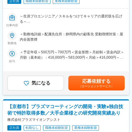
正社員
職種未経験歓迎
業種未経験歓迎
■職務内容：
カーボンニュートラルを目標としたCO２分離回収装置の研究開発
～生涯プロエンジニア／スキルをつけてキャリアの選択肢を広げ
業務。脱離濃度向上と循環システム構築業務など。
る～
仕事内容
■魅力ポイント：
■メイテックについて：
これまでの当社実績より、主体的に成果を生み出す姿勢と技術提
＜勤務地詳細＞配属先住所：静岡県内の顧客先 受動喫煙対策：屋
・上場企業・優良中堅企業1,300社と取引中。
案力を求められます、高度な専門性を要するコア業務での活躍を
内全面禁煙
・2026年度も売上1,300億円超の見込み。5年連続で過去最高を更
期待されています。
勤務地
新中。
＜予定年収＞500万円～700万円＜賃金形態＞月給制＜賃金内訳＞
・毎年数十億円を研修に投資するエンジニアファーストな会社で
■期待：
月額（基本給）：416,000円～583,000円＜月給＞416,000円～
す。
当社のこれまでの実績より、主体的に行動し成果を生み出す姿勢
給与
583,000円＜昇給有無＞有＜残業手当＞有賃金はあくまでも目安
が求められています。技術力と経験を活かし、コア業務への積極
の金額であり、選考を通じて上下する可能性があります。月給(月
＼当社の事業は「エンジニアのキャリアアップを支援する事業」
的な参画が期待されています。
額)は固定手当を含めた表記です。
です／
メイテックは技術者派遣ではなく、エンジニアの市場価値を高め
■主要取引先
応募依頼する
気になる
続けるための会社。
株式会社デンソー／ソニーセミコンダクタソリューションズ株式
（エージェントサービス）
時代が変わっても通用するプロエンジニアを育てる独自制度があ
会社／三菱重工業株式会社／パナソニック株式会社／株式会社ニ
ります。
コン／トヨタ自動車株式会社／株式会社日立ハイテク／株式会社
メイテック独自の「ベストマッチングシステム」では、キャリア
SUBARU／株式会社デンソーテン／テルモ株式会社 など約1300
【京都市】プラズマコーティングの開発・実験※独自技
やスキルを 3,500項目にも及ぶ項目数で可視化。
社
顧客ニーズ・ポジション要件・所属長との面談を掛け合わせ、最
術で特許取得多数／大手企業様との研究開発実績あり
適なキャリア目標と成長プランを設計し、キャリアが伸びる案件
株式会社プラズマイオンアシスト
に配属されます。
正社員
転勤なし
職種未経験歓迎
業種未経験歓迎