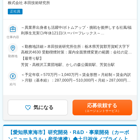
実感出来て明るく楽しい職場と働き方を目指しています。
株式会社 本田技術研究所
正社員
■職場のミッション：
環境全般に関して、社内外からの様々な期待を超える全社企画の
立案とその推進体制・実行計画の構築を実施。
～異業界出身者も活躍中/ボトムアップ・挑戦を後押しする社風/福
「ヒト・モノ・カネ」を明確にし、見える化等の必要となるツー
利厚生充実◎/年休121日/スーパーフレックス～
ルの準備も含めた企画を立案することにより、環境問題への対応
仕事内容
を加速させる。
■募集の背景
＜勤務地詳細＞本田技術研究所住所：栃木県芳賀郡芳賀町大字下
私たちは、ライフサイクル全体を通じた環境技術の高度化と顧客
高根沢4630 受動喫煙対策：屋内全面禁煙変更の範囲：会社の定め
■魅力：
価値の最大化、さらに循環型ビジネスへの転換を加速させるため
勤務地
る事業所（リモートワーク含む）
世界中のあらゆる企業で地球環境問題・エネルギー問題への対応
【最寄り駅】
に、社内の様々な部門と共創しながら、四輪車製造にまつわるカ
が求められる機会が多くなっている事を受けて、全社の環境企画
芳賀・高根沢工業団地駅、かしの森公園前駅、芳賀台駅
ーボンニュートラル（CN）およびリソースサーキュレーション
を担う組織が2021年1月に発足しました。社内の関係部署と連携
（RC）を実現するための表面処理材料開発に取り組んでおりま
＜予定年収＞570万円～1,040万円＜賃金形態＞月給制＜賃金内訳
し電池事業に於ける環境問題全般に関わる事は勿論の事、電池業
す。
＞月額（基本給）：287,000円～510,000円＜月給＞287,000円～
界に限らず広く社外の情報を収集・解釈することが必要になるた
給与
510,000円＜昇給有無＞有＜残業手当＞有＜給与補足＞【年収
め、環境問題全般に渡る業務経験を積むことが出来ます。メンバ
■業務内容
例】※時間外勤務手当（30h/月）・賞与含む・メンバークラス 約
ーは20代～50代が約10名で出身も専門分野も多様性に富んでいる
表面処理材料技術（防錆技術、塗装技術、部品加飾技術など）の
660万円（月給約29万円）・チームリーダークラス 約810万円
ため、自身の経歴に応じた働き方を模索しながら業務を進めるこ
開発に関わる業務をお任せします。
（月給約36万円）・係長クラス 約960万円（月給約43万円）・
とが出来ます。
応募依頼する
・社会動向・市場ニーズに基づいた技術要件・商品性の分析と定
気になる
管理職 約1,230万円（月給約64万円） 賃金はあくまでも目安の
（エージェントサービス）
義
金額であり、選考を通じて上下する可能性があります。月給(月額)
■キャリアパス：
・CN/RCの実現に向けた防錆技術・塗料・メッキ等の表面処理材
は固定手当を含めた表記です。
様々な分野の環境に関する全社企画の立案を担当する事により、
料開発
「環境分野」のリーダーの育成を目指しております。
・事業性（収益性・量産性・コスト性など）を考慮した材料・商
入社後は、カーボンニュートラルの業務を推進したのち、ご本人
【愛知県東海市】研究開発・R&D・事業開発（カーボ
品の仕様検討
の要望・適正に合わせて環境関連の企画立案の業務やリーダーを
ンニュートラル・産学連携）◆土日祝休／プライム上