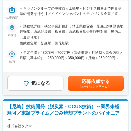
＜キヤノングループの中核◎人工衛星～ビジネス機器まで世界基
準の開発を行う【メイドインジャパン】のモノづくり企業／原則
仕事内容
転勤なし＞
＜勤務地詳細＞秩父事業所住所：埼玉県秩父市下影森1248 勤務地
■概要：
最寄駅：西武池袋線・秩父線／西武秩父駅受動喫煙対策：屋内全
当社は、キヤノングループの中核企業として、人工衛星やビジネ
勤務地
面禁煙変更の範囲：会社の定める事業所
【最寄り駅】
ス機器などの「開発」「生産」「販売」を行うメーカーです。今
西武秩父駅、影森駅、御花畑駅
回のポジションでは、表面処理技術を応用した製品の開発強化を
お任せいたします。
＜予定年収＞430万円～700万円＜賃金形態＞月給制＜賃金内訳＞
月額（基本給）：250,000円～350,000円＜月給＞250,000円～
■業務詳細：
給与
350,000円＜昇給有無＞有＜残業手当＞有＜給与補足＞※経験・能
・人工衛星用部材の作製（基材への表面処理）
力などを考慮の上、当社規定により決定します。■昇給：年1回
・人口衛生用部材の開発（課題解決）
（4月）■賞与：年2回（6月、12月）賃金はあくまでも目安の金額
・その他、表面処理を応用した製品開発のフォロー
であり、選考を通じて上下する可能性があります。月給(月額)は固
応募依頼する
・特許、報告書などの作成
気になる
定手当を含めた表記です。
（エージェントサービス）
■当社について：
キヤノン電子では、「開発」「生産」「販売」が一体となり、全
員参加型でモノづくりの基本精神を守ることにより、工場の直行
【尼崎】技術開発（脱炭素・CCUS技術）～業界未経
率99.85％という驚異の生産力を実現しています。それにより、国
験可／東証プライム／ごみ焼却プラントのパイオニア
産初の製品や売上シェアNo.1を誇る製品も生み出しています。
～
高品質・高生産性・技術力をベースに、ソフトウエア関連製品、
産業用小型加工機・成形機といった独自の製品・サービスから、
株式会社タクマ
ドキュメントスキャナー、ハンディターミナルといったキヤノン