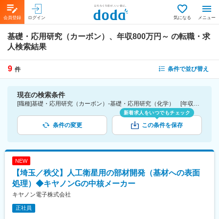
会員登録
ログイン
気になる
メニュー
基礎・応用研究（カーボン）、年収800万円～
の転職・求
人検索結果
9
条件で並び替え
件
現在の検索条件
[職種]基礎・応用研究（カーボン）-基礎・応用研究（化学） [年収]800万円～
新着求人をいつでもチェック
条件の変更
この条件を保存
NEW
【埼玉／秩父】人工衛星用の部材開発（基材への表面
処理）◆キヤノンGの中核メーカー
キヤノン電子株式会社
正社員