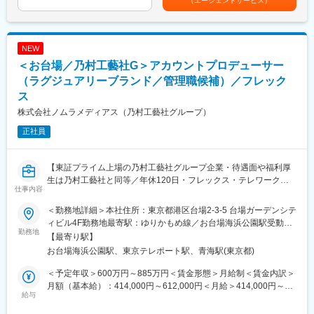
（エージェントサービス）
※下記URLを参照ください
https://www.noe.co.jp/works/
■採用背景
NEW
当社は『音』のスペシャリストとして、確かな技術力を背景に長
＜お台場／乃村工藝社G＞アカウントプロデューサー
年ニッチトップな業界を牽引してまいりました。その中で、機能
性だけでなく、デザイン性にも今後力を入れていきたいという思
（ラグジュアリーブランド／管理職候補）／フレック
いから今回募集を行います。音響というニッチトップな技術を学
ス
びつつ、デザイン性も兼ね備えた内装設計にチャレンジしたい方
株式会社ノムラメディアス（乃村工藝社グループ）
を歓迎いたします。
正社員
■技術ツール
今後最新の技術ツールにも目を向け積極的に取り入れていく予定
です。
【東証プライム上場の乃村工藝社グループ企業・待遇面や福利厚
生は乃村工藝社と同等／年休120日・フレックス・テレワーク制
仕事内容
■働き方
度】
プレゼン前の1週間は1日2.5H程度まで残業が増えますが、月平均
＜勤務地詳細＞本社住所：東京都港区台場2-3-5 台場ガーデンシテ
残業時間は20H程となります。また、土日祝休み、年休122日、転
■業務内容：
ィビル4F勤務地最寄駅：ゆりかもめ線／お台場海浜公園駅受動喫
勤なしとメリハリを持って働ける環境となっております。
お客様に寄り添った空間創造のプロデュース全般をお任せしま
勤務地
煙対策：敷地内喫煙可能場所あり
【最寄り駅】
す！
お台場海浜公園駅、東京テレポート駅、青海駅(東京都)
■仕事の魅力
ラグジュアリーブランドのウィンドウ＆各所ディスプレイ、各種
当社の建築から測定まで音に関するお客様の様々な課題を解決し
イベント、ポップアップストア、店舗内装・什器制作等につい
＜予定年収＞600万円～885万円＜賃金形態＞月給制＜賃金内訳＞
てきた高い技術力を背景に、お客様と共に最高の成果を上げた
て、打合せから現場完了まで一貫して携わって頂きます。
月額（基本給）：414,000円～612,000円＜月給＞414,000円～
り、新しい製品を創造する楽しさがあります。クライアントから
給与
612,000円＜昇給有無＞有＜残業手当＞有＜給与補足＞※想定年収
の要望や現場状況に応じて、より良いサービスのためにご意欲次
【具体的には】
は賞与と月35時間分の残業代金額を含み記載※年齢・経験・能力