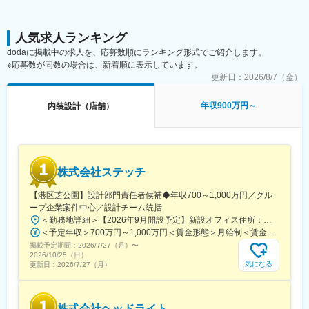
・2026年には全国150店舗展開、売上6555億円を予定。「2031
く、営業と一緒に提案することもあります。
年までにグループ売上2兆円」という大きな目標を掲げ成長中です
（4）受注後は、完成まで見守ります
人気求人ランキング
変更の範囲：会社の定める業務
施工担当のチームと協力して工事の進捗を管理。小規模の案件の
dodaに掲載中の求人を、応募数順にランキング形式でご紹介します。
場合は、一人で管理します。
※応募数が同数の場合は、新着順に表示しています。
更新日：
2026/8/7（金）
■案件詳細
・対象物:ビル、ホテルやオフィス、店舗の内装など
年収900万円～
内装設計（店舗）
・担当案件:月2～3件を並行して担当
・エリア:全国対応をしますが、地方のエリアに関しては、地元協
力会社様へお願いするケースが多いです。
・施工実績：CAMCO肥後橋ビル、株式会社ACN本社オフィス
└HPもぜひご覧ください：https://www.knot21.jp/cont/works/
株式会社ステッチ
■入社後の流れ：
【港区芝公園】設計部門責任者候補◆年収700～1,000万円／グル
デザイナーとしての業務に加えて、組織のマネージャー候補とし
ープ企業案件中心／設計チーム統括
てマネジメントの業務も少しずつお任せします。
＜勤務地詳細＞【2026年9月開設予定】新設オフィス住所：東京都港区芝公園エリア 受動喫煙対策：敷地内喫煙可能場所あり変更の範囲：無
＜予定年収＞700万円～1,000万円＜賃金形態＞月給制＜賃金内訳＞月額（基本給）：440,000円～620,000円固定残業手当/月：90,000円～130,000円（固定残業時間35時間0分/月）超過した時間外労働の残業手当は追加支給＜月給＞530,000円～750,000円（一律手当を含む）＜昇給有無＞有＜残業手当＞有＜給与補足＞モデル年収年収700万円／設計PM年収850万円／設計部門責任者年収1,000万円／設計責任者（ベテラン）※賞与を含む想定※経験・スキルに応じて優遇・昇給あり└ 経験を積むほど評価が上がり、長期的なキャリア形成が可能です。・賞与年2回賃金はあくまでも目安の金額であり、選考を通じて上下する可能性があります。月給(月額)は固定手当を含めた表記です。
■働き方：
掲載予定期間：
・年休120日・土日祝休み
2026/7/27（月）
〜
2026/10/25（日）
・平均残業30時間
気になる
更新日：
2026/7/27（月）
└ICT技術の活用・営業がお客様との関係構築に注力していること
で残業時間を抑えています。
株式会社ヘッドライト
■組織構成・社風：