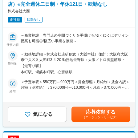
（1）空間づくりに関するご相談をいただく
店）※完全週休二日制・年休121日・転勤なし
（2）お客様の理想とする空間イメージや課題をヒアリングし、設
株式会社大西
計担当や協力会社と企画立案
正社員
転勤なし
（3）照明・空調・映像・音響設備などを組み合わせた空間提案を
実施
（4）施工会社や協力会社と連携しながら案件推進
～商業施設・専門店の空間づくりを手掛ける/ゆくゆくはデザイン
（5）完成後のアフターフォローや追加提案を実施
提案も可能◎/幅広い事業を展開～
仕事内容
■業務詳細
■業務内容
内訳：既存9割・新規1割(飛び込み・テレアポなし。ご紹介等が中
＜勤務地詳細＞株式会社店研創意（大阪本社）住所：大阪府大阪
アパレルショップや雑貨店、飲食店、ドラッグストアなど、商業
心)
市中央区久太郎町3-4-20 勤務地最寄駅：大阪メトロ御堂筋線・中
施設内の専門店や路面店を中心とした店舗づくりのデザイン・設
勤務地
顧客例：大手食品小売り会社様や外資系アパレルメーカーなど
央線／本町駅受動喫煙対策：屋内全面禁煙変更の範囲：会社の定
【最寄り駅】
計業務をお任せします。
提案例：商品の魅力を引き立てる照明演出や映像設備のご提案
める事業所
本町駅、堺筋本町駅、心斎橋駅
営業・設計・積算・施工管理が分業体制となっており、設計業務
に集中できる環境です。
■就業環境
＜予定年収＞550万円～900万円＜賃金形態＞月給制＜賃金内訳＞
＜具体的には＞
社内の設計担当や積算担当、施工管理担当と連携しながら進める
月額（基本給）：370,000円～610,000円＜月給＞370,000円～
・営業担当との顧客打ち合わせ・要望ヒアリング
給与
ため、営業はお客様への企画提案や課題解決に集中できます。各
610,000円＜昇給有無＞有＜残業手当＞有＜給与補足＞※経験・ス
・現地調査・各種確認業務
案件毎に専門部署とチームを組んで進めるため、一人で案件を抱
キルにより変動あり。※担当職相当（年収624万未満）の場合、固
・レイアウトプランニング
え込むことなく、お客様への提案活動に注力できます。
定残業代15時間分を含みます。※スペシャリスト相当（年収624万
・基本設計・実施設計
以上）の場合、専門職手当を含みます。 管理監督者のため時間
応募依頼する
・施工図作成
気になる
■魅力
外手当の支給はありません。■給与改定：年1回（3月）■賞与：年
（エージェントサービス）
・デザイン提案・プレゼンテーション
＜働き方＞
2回（6月、12月)賃金はあくまでも目安の金額であり、選考を通じ
＜使用ソフト＞
・年間休日129日
て上下する可能性があります。月給(月額)は固定手当を含めた表記
・Vectorworks（ベクターワークス）
・完全週休2日制（土日祝休み）
です。
担当する案件は、アパレル・物販・飲食・ドラッグストアなど多
・19:30PCシャットダウン