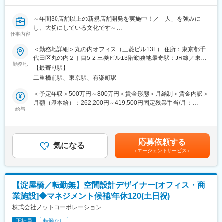
現場やお客様の声を起点に、仮説検証と改良を素早く重ねる風土
がございます。失敗を次の挑戦につなげる文化が根付いていま
変更の範囲：会社の定める業務
～年間30店舗以上の新規店舗開発を実施中！／「人」を強みに
す。
し、大切にしている文化です～
・小さく始め、大きく育てる経営スタイル
仕事内容
内製化と柔軟な投資判断により新たな市場を創出。若手社員にも
■概要
＜勤務地詳細＞丸の内オフィス（三菱ビル13F） 住所：東京都千
早期から裁量ある仕事をお任せしています。
・業界No1の成長を誇るスーパー『ロピア』などを展開する当社
代田区丸の内２丁目5-2 三菱ビル13階勤務地最寄駅：JR線／東京
・実力を正当に評価する人材育成環境
にて、新店オープン・既存の改装店舗の設計及び工程管理等を行
勤務地
駅受動喫煙対策：敷地内全面禁煙変更の範囲：会社の定める事業
年次にとらわれず360度評価で成果や挑戦を評価。教育制度も充
【最寄り駅】
って頂きます。
所（リモートワーク含む）
実しており、職種の枠を越えた成長機会がございます。
二重橋前駅、東京駅、有楽町駅
■業務詳細
＜予定年収＞500万円～800万円＜賃金形態＞月給制＜賃金内訳＞
変更の範囲：会社の定める業務
・新店・改造店の基本設計及び発注管理・予算管理
月額（基本給）：262,200円～419,500円固定残業手当/月：
・新店・改造店の装備の仕様書の策定
給与
67,100円～107,400円（固定残業時間35時間0分/月）超過した時
・新店・改造店の工事に係る施工管理、工程管理の実施
間外労働の残業手当は追加支給＜月給＞329,300円～526,900円
・オーナー等との現場・施工に関する打合せの対応
（一律手当を含む）＜昇給有無＞有＜残業手当＞有＜給与補足＞
・工事に関する資料作成、社内調整・説明等の事務的業務
※27年度には、固定残業時間は月20時間へと変更予定です。（超
応募依頼する
気になる
過分は別途全額支給）■昇給：年1回■賞与：3回（グレードに応じ
（エージェントサービス）
【現状の開発エリア】
て異なる）賃金はあくまでも目安の金額であり、選考を通じて上
関東（東京、神奈川、埼玉、千葉、茨城、山梨）
下する可能性があります。月給(月額)は固定手当を含めた表記で
関西（大阪、京都、奈良、兵庫）
す。
中部（愛知、岐阜、三重、静岡）
【淀屋橋／転勤無】空間設計デザイナー[オフィス・商
九州（福岡）
業施設]◆マネジメント候補/年休120(土日祝)
東北（北海道、青森、岩手、宮城）
株式会社ノットコーポレーション
■組織構成
正社員
転勤なし