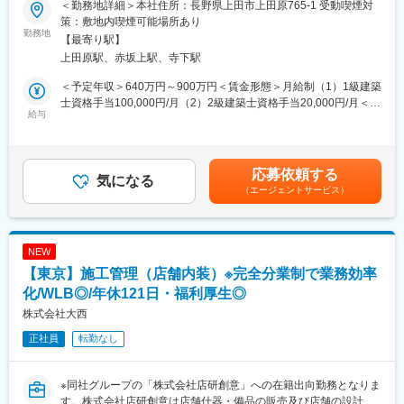
一般的には多忙だと言われる内装業界ですが、年休125日・在宅
＜勤務地詳細＞本社住所：長野県上田市上田原765-1 受動喫煙対
■業務概要
ワーク・フレックス制導入・産休、育休取得率100％と働きやす
策：敷地内喫煙可能場所あり
当社は長野県上田市を拠点に、総合建設・測量・開発事業を展開
勤務地
い環境が整っています。
【最寄り駅】
しています。本ポジションでは、白馬エリアを中心とした建築物
上田原駅、赤坂上駅、寺下駅
（ヴィラ・宿泊施設等）の設計業務全般に携わり、設計から申
■同社の魅力と特徴：
請、監理業務までトータルにご担当いただきます。プロジェクト
【内装事業から総合空間プロデュース企業へ】
＜予定年収＞640万円～900万円＜賃金形態＞月給制（1）1級建築
の技術支援や各種申請、構造計画・構造計算、図面作成など、建
店舗の設計・施工から大型商業施設・飲食店など「商業」の『空
士資格手当100,000円/月（2）2級建築士資格手当20,000円/月＜賃
築士の専門性を存分に発揮できる環境です。
給与
間を通じて、お客様の想いを形にする』商空間プロデュース大手
金内訳＞月額（基本給）：400,000円～600,000円＜月給＞
企業です。現在は、オフィスビルや銀行など事業領域も拡大して
400,000円～600,000円＜昇給有無＞有＜残業手当＞有＜給与補足
■業務詳細
います。
＞賞与は12月に支給（会社実績や部署の評価による、昨年度実績
・ヴィラや宿泊施設等の建築設計（意匠設計・構造設計など）
【多様なキャリア形成が可能◎】
平均2ヶ月分）。昇給は毎年3月に決定し4月より調整。賃金はあ
応募依頼する
・建築確認申請等、各種許認可関連の書類作成および提出
気になる
マネジメントコース／プロフェッショナルコース等、複数の人事
くまでも目安の金額であり、選考を通じて上下する可能性があり
（エージェントサービス）
・構造計画および構造計算業務
制度コースを用意しているため、管理職でないと給与が上がらな
ます。月給(月額)は固定手当を含めた表記です。
・設計監理・工事監理（現場との連携・品質確認・進捗管理等）
いということがなく、一人ひとりの志向にあったキャリアを積む
・発注者・設計事務所・行政機関との打合せ、調整、折衝
事が可能です。また、在宅ワークや時間単位の有給取得、フレッ
・CAD（Jw_cad、AutoCAD、Archicad、Revit等）による設計
クス制の導入により多様な働き方が可能になりました。
NEW
図・施工図の作成・修正
【東京】施工管理（店舗内装）※完全分業制で業務効率
・建築プロジェクト全体の技術的支援や問題解決
化/WLB◎/年休121日・福利厚生◎
■組織構成
株式会社大西
13名の組織で、建築部は1名在籍。平均年齢50代で豊富な経験者
正社員
転勤なし
が多く在籍。少数精鋭のため、裁量も大きいです。
■業務の魅力
※同社グループの「株式会社店研創意」への在籍出向勤務となりま
企画段階から竣工・引き渡しまで一気通貫で携われるため、専門
す。株式会社店研創意は店舗什器・備品の販売及び店舗の設計・