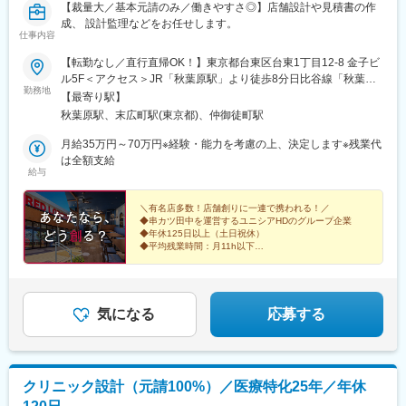
【裁量大／基本元請のみ／働きやすさ◎】店舗設計や見積書の作
成、 設計監理などをお任せします。
仕事内容
【転勤なし／直行直帰OK！】東京都台東区台東1丁目12-8 金子ビ
ル5F＜アクセス＞JR「秋葉原駅」より徒歩8分日比谷線「秋葉原
勤務地
駅」より徒歩6分※U・Iターン歓迎※受動喫煙対策：あり
【最寄り駅】
秋葉原駅、末広町駅(東京都)、仲御徒町駅
月給35万円～70万円※経験・能力を考慮の上、決定します※残業代
は全額支給
給与
＼有名店多数！店舗創りに一連で携われる！／
◆串カツ田中を運営するユニシアHDのグループ企業
◆年休125日以上（土日祝休）
◆平均残業時間：月11h以下
◆年齢関係なく裁量大きく働ける
◆早期キャリアアップも可能
◆直行直帰OK
◆賞与年2回
気になる
応募する
クリニック設計（元請100%）／医療特化25年／年休