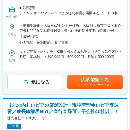
外注先と調整しつつ、実施図面確認や進捗管理、市区町村の許認
■採用背景：
対応を行います。
アイリスオーヤマグループは多様な事業を展開する中、BtoB事業
（5）確認申請
仕事内容
の拡大にも力を入れております。
役所や民間検査機関への建築確認対応を行います。
例えば、オフィスや大規模商業施設、公共施設、福祉施設、アミ
＜勤務地詳細＞大阪R&Dセンター住所：大阪府大阪市中央区東心
（6）着工
ューズ、教育施設、スポーツ施設、ホテルなど…皆様の身の回り
斎橋1-20-16 受動喫煙対策：敷地内全面禁煙変更の範囲：会社の
営業担当や施工担当との打ち合わせや図面に関しての質問事項に
にも当社の製品が多く導入されております。
勤務地
定める事業所
回答します。
【最寄り駅】
今回の求人はBtoB事業の更なる拡大に向け、募集する運びとなり
心斎橋駅、長堀橋駅、四ツ橋駅
ました。
■業務の魅力点：
＜予定年収＞500万円～800万円＜賃金形態＞月給制＜賃金内訳＞
◎その土地および周辺環境を調査し、法規制なども加味しながら
■業務内容：
月額（基本給）：300,000円～600,000円＜月給＞300,000円～
採算が合うようアパートを企画・設計し、見積もりなどを作成し
具体的には、以下の業務に携わっていただきます。
給与
600,000円＜昇給有無＞有＜残業手当＞有＜給与補足＞■賞与：年
ます。
・照明のデザイン設計業務
2回（対象者は決算賞与もあり）■昇給：年1回※スキル・経験・面
◎ビジネスカジュアルで勤務OK。
・図面作成、修正
接評価に応じて年収を定めますので想定年収の範囲内から上下す
◎あらゆるオーダーに応えながら設計をするため、他ではできな
・照度計算
る可能性がございます。※休日出勤手当あり※リーダー職は固定残
い経験が積めるでしょう。
応募依頼する
・プランニングやコンセプト資料の作成
気になる
業手当（50,000円／20～25h／超過分別途支給）※管理監督職は時
（エージェントサービス）
・営業担当と一緒に、クライアントの打合せに同行／ニーズやイ
間外手当の対象外賃金はあくまでも目安の金額であり、選考を通
【お任せするのは、世界に1つだけの建物づくり】
メージのヒアリング
じて上下する可能性があります。月給(月額)は固定手当を含めた表
手がける物件は、木造2×4工法、木造軸組構法の住宅及び軽量鉄
・プランニング、照度分布、回路図、コンセプト、提案資料の作
記です。
骨、重量鉄骨のアパート、福祉施設、店舗などです。
成
"完全自由設計"を掲げており、例えば「趣味のバイクを楽しむため
【丸の内】ロピアの店舗設計・現場管理◆ロピア等運
・現場でのライティング調整作業
に、玄関をバイク2台が入る広さに」「公園の緑を見る
営／成長率業界No1／直行直帰可／子会社40社以上！
※先輩が一緒について教えますのでご安心ください。
ために、あえてリビングを北側に」など、1つとして同じ設計はあ
株式会社ＯＩＣグループ
りません。
■当社の社風・魅力について：
日々、設計の楽しさを味わえます。
正社員
・生活者視点を大切にした商品開発