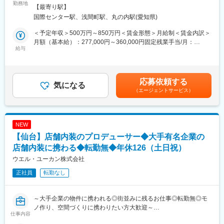
示施設など幅広い領域においてデザイン・設計を生業とできるデ
勤務地
・国内外のクリエイティブアワードを毎年多数受賞し、博展の高
煙対策：敷地内喫煙可能場所あり
【最寄り駅】
ザイナーを募集します。
いクリエイティブ力を評価していただいています。
国際センター駅、浅間町駅、丸の内駅(愛知県)
お客様のヒアリングからプロジェクトに参画し、お客様へ最適と
なるプランを提案するだけでなく、プロジェクトマネジメントを
【当社について】
＜予定年収＞500万円～850万円＜賃金形態＞月給制＜賃金内訳＞
行う総合職社員と組みながらプロジェクトを推進します。
我々は空間を「体験のメディア」と捉え、ブランドのストーリー
月額（基本給）：277,000円～360,000円固定残業手当/月：
近年では、単純な意匠設計だけでなく、ブランディングを伴った
給与
を空間体験へと昇華させるクリエイティブチームです。
43,000円～70,020円（固定残業時間20時間0分/月）超過した時間
案件も増えてきました。デザイン・設計はもちろん、プランニン
企画・デザイン・施工が一体となり、ショールームからミュージ
外労働の残業手当は追加支給＜月給＞320,000円～430,020円（一
グやクリエイティブディレクションなどの経験も活かすことがで
アム、企業空間まで、多様な場に“手ざわりのある体験”を生み出し
律手当を含む）＜昇給有無＞有＜残業手当＞有＜給与補足＞※上記
きます。
ます。
はメンバーからプロフェッショナル職を想定した年収となります
応募依頼する
本ポジションでは、付加価値を創造する役割としてデザイン・設
気になる
動きながら考える「design by doing」の考えを軸に、素材に触
ので、経験やスキル等に応じて給与額を提示いたします。※固定残
（エージェントサービス）
計業務に専業して頂きます。
れ、職人と対話しながら、コンセプトが立ち上がっていくプロセ
業手当を超える時間外勤務の際は差額分の支給有。 賃金はあくま
スそのものを大切にしています。
でも目安の金額であり、選考を通じて上下する可能性がありま
■キャリアステップ：
グラフィック、デジタル、建築、クラフトなど、空間を構成する
す。月給(月額)は固定手当を含めた表記です。
プロフェッショナルとしてデザイン・設計を軸とした業務に携っ
多様な領域が交差する環境では、設計職にとどまらない包括的な
NEW
ていただきます。ご自身の持つ専門性（デザイン・設計）を活か
視点が求められます。
【仙台】店舗内装のプロデューサー◆大手有名企業の
しながらプロジェクトを推進して頂きたいと思っています。
プロトタイピングやアイデア検証に積極的に関わりながら、空間
弊社のトップデザイナーも在籍しているチームもあるため、切磋
店舗内装に携わる◆転勤無◆年休126（土日祝）
を通して新たな関係性をデザインしたい、まだ見ぬ体験を仲間と
琢磨しながらデザインを追及・没頭できる環境であり、デザイン
ともに生み出したい――そんな想いを持つ方を歓迎します。
ウエル・ユーカン株式会社
性を掘り下げていくことで、より上の役職への待遇UPも見えてき
正社員
転勤なし
ます。
変更の範囲：会社の定める業務
■働き方：
～大手企業の物件に携われる◎街並みに残るお仕事◎転勤無◎モ
年休125日、在宅ワーク、フレックス制、時間休など
ノ作り、空間づくりに携わりたい方大歓迎～
働きやすい環境が整っています。産休・育休取得率は100％。育
仕事内容
児による時短勤務や子の看護休暇は子供が小学校卒業まで利用可