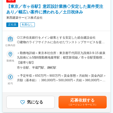
NEW
彩。長年取引のあるチェーン企業も多く、既存ブランドの世界観
・品川駅すぐの好立地オフィス
【東京／市ヶ谷駅】意匠設計業務◇安定した案件受注
や仕様を踏まえながら設計を進めていきます。
＜待遇・安定性＞
デザイン業務もありますが、業務比率としては設計が中心。店舗
あり／幅広い案件に携われる／土日祝休み
・昨年度賞与実績9.8か月
づくりの上流から施工図作成まで一貫して携わることができま
・退職金制度あり
東西建築サービス株式会社
す。
・財形貯蓄制度、社員持株制度あり
正社員
転勤なし
・住宅ローン優遇金利制度、厚生ローン制度あり
■扱う案件について
商業施設内の専門店や路面店の新規出店案件を中心としつつ、改
■当社について
◎三井住友銀行をメイン顧客とする安定した総合建設会社
装案件も担当します。
当社は照明・空調・電気設備機器を扱う建築設備総合商社です。
◎建物のライフサイクルに合わせたワンストップサービスを提供
チェーン店舗の案件が多いため、ブランドごとの設計ルールや既
店舗、オフィス、商業施設などの空間づくりを支え、創業以来黒
仕事内容
◎年間休日125日／産休・育休取得実績も多数
存フォーマットをベースにしながら、施設条件に合わせて最適な
字経営を継続しています。
店舗空間をつくり上げていきます。
＜勤務地詳細＞東京本社住所：東京都千代田区九段南3-9-15 銀泉
■職務内容：
九段南ビル5階6階勤務地最寄駅：都営新宿線／市ヶ谷駅受動喫煙
変更の範囲：会社の定める業務
当社は三井住友銀行をメイン顧客とし、銀行の内装改修など専門
勤務地
■入社後の魅力
対策：敷地内全面禁煙変更の範囲：当社拠点全般
【最寄り駅】
性の高い案件を扱っています。ご入社後は、金融機関店舗・商業
◎将来的にはデザイン提案にも挑戦可能
市ケ谷駅、半蔵門駅、麹町駅
施設等の店舗や商業施設、オフィスビル、公共施設などの意匠設
設計業務を軸にしながら、コンペや提案案件などデザイン力を発
計業務をお任せします。敷地条件や設計条件を読み解き、最適解
揮する機会も拡大しています。
＜予定年収＞650万円～900万円＜賃金形態＞月給制＜賃金内訳＞
を常に模索して設計をします。
◎多彩な業態の店舗づくりに携われる
月額（基本給）：380,000円～500,000円＜月給＞380,000円～
給与
アパレル・雑貨・ドラッグストア・飲食店など幅広い案件を経験
500,000円＜昇給有無＞有＜残業手当＞有＜給与補足＞※予定年収
【案件】
でき、商業空間設計としてスキルの幅を広げられます。
はあくまでも目安の金額であり、選考を通じて上下する可能性が
メイン顧客であるSMBCグループからの案件紹介が多いですが、
あります。■昇給：年1回■賞与：年2回（過去実績3～6ヶ月分）賃
銀行以外の案件もあるため、安定した受注環境があります。金額
■会社の魅力
金はあくまでも目安の金額であり、選考を通じて上下する可能性
応募依頼する
は数千円のような小規模の付帯工事から最大数十億円の大規模工
気になる
同社は90年以上の歴史を持つ衣料品の卸問屋で、現在はオフィス
があります。月給(月額)は固定手当を含めた表記です。
（エージェントサービス）
事迄多数請け負っております。完工までのリードタイムは3ヶ月未
内装や店舗作りのサポートなど幅広い事業を展開しています。長
満のものが5割以上の為、比較的ショートタームでの工事が大きな
年培った流通ノウハウを駆使して全国の小売店の発展に貢献して