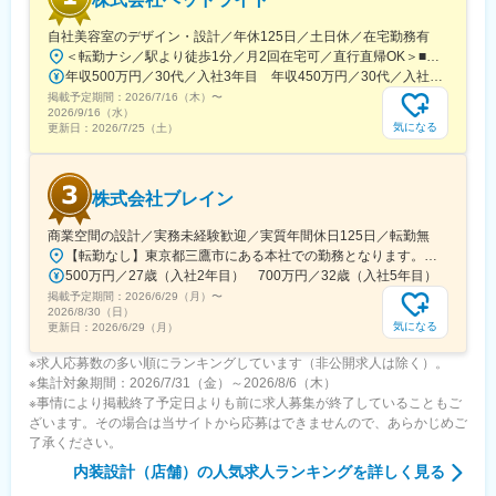
女性5名（20代1人、30代2人、40代1人、50代1人）の組織です。
自社美容室のデザイン・設計／年休125日／土日休／在宅勤務有
ママさんもいるからこそ、仕事と家庭の両立をサポートし合う風
＜転勤ナシ／駅より徒歩1分／月2回在宅可／直行直帰OK＞■本社／東京都港区南青山1-15-18 リーラ乃木坂7F千代田線「乃木坂駅」より徒歩1分◎月2回の在宅勤務は、業務スケジュールに応じてご自身のタイミングで利用可能です。※受動喫煙対策：オフィス内禁煙
土があります。
年収500万円／30代／入社3年目 年収450万円／30代／入社2年目
また、３ヶ月に1回は、希望者を募って懇談会を開催。全社で忘年
掲載予定期間：
会なども開いているため、部署・年齢を問わずコミュニケーショ
2026/7/16（木）
〜
2026/9/16（水）
ンも活発です。
気になる
更新日：
2026/7/25（土）
株式会社ブレイン
商業空間の設計／実務未経験歓迎／実質年間休日125日／転勤無
【転勤なし】東京都三鷹市にある本社での勤務となります。＜本社＞東京都三鷹市上連雀4-3-1 宮沢ビル1F-A■アクセス各線「三鷹駅」より徒歩10分
500万円／27歳（入社2年目） 700万円／32歳（入社5年目）
掲載予定期間：
2026/6/29（月）
〜
2026/8/30（日）
気になる
更新日：
2026/6/29（月）
※求人応募数の多い順にランキングしています（非公開求人は除く）。
※集計対象期間：2026/7/31（金）～2026/8/6（木）
※事情により掲載終了予定日よりも前に求人募集が終了していることもご
ざいます。その場合は当サイトから応募はできませんので、あらかじめご
了承ください。
内装設計（店舗）
の人気求人ランキングを詳しく見る