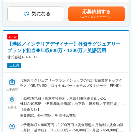
第で別領域のポジションや案件にもチャレンジ可能です。
・企画立案、クリエイティブ部門との連携によるお客様への提
に応じて同社規定により決定■昇給：年1回（5月）■賞与：年2回
案、案件プロデュース
（6月、12月）■各種手当：役職手当／家族手当／住宅手当／通勤
応募依頼する
■企業の魅力
・予算組み、予算管理
気になる
手当／単身赴任手当／単身赴任帰宅手当／ライフプラン手当／在
（エージェントサービス）
日本の建築音響のパイオニアとして半世紀の歴史を誇る当社。テ
・社内外のパートナーメンバーのアサイン
宅勤務手当／時間外手当など賃金はあくまでも目安の金額であ
レビ局、ラジオ局をはじめとする多くのスタジオの音響設計・施
・施工や運営、撤去の指揮管理
り、選考を通じて上下する可能性があります。月給(月額)は固定手
工管理において高い実績を誇ります。また、大手動画制作企業の
当を含めた表記です。
制作スタジオの内装工事のデザイン設計も行うなど、『音』にお
■弊社について：
NEW
いてニッチトップ級のパイオニア企業となります。
当社は空間活性化を通じて「歓びと感動」を人々に届けるため、
【港区／インテリアデザイナー】外資ラグジュアリー
イベント・プロモーション、展示演出装置の設計・施工、店舗企
画・運営を行う会社です。株式会社ノムラデュオ・ノムラテクノ
ブランド担当◆年収800万～1200万／英語活用
株式会社・株式会社ノムラデベロップメントの3社が統合して
株式会社ＧＡＲＤＥ
2022年3月に誕生しました。創業は浅いですが東証プライム上場
正社員
乃村工藝社グループのため、基盤は安定しております。
■ それぞれが “プロ” として仕事をする：
【海外ラグジュアリーブランドショップの設計実績業界トップク
アカウントプロデュース、クリエイティブ（企画・デザイン）、
ラス／GINZA SIX、ロイヤルパークホテルズ&リゾーツ、FENDI銀
エンジニアリング（制作）といった機能別でチームが分かれてお
仕事内容
座店、Chloe表参道店、他アジア、ヨーロッパ圏での設計実績多
り、プロジェクト毎に各チームからメンバーがアサインされま
数】
す。プロジェクト内ではそれぞれがプロとしての役割を果たすた
＜勤務地詳細＞東京本社住所：東京都港区南青山5-2-1
めに、機能別のチーム内で積極的にノウハウの共有がなされ、あ
ALLIANCE3F・4F 勤務地最寄駅：地下鉄・銀座線／半蔵門線／表
■職務内容：
勤務地
る時はチーム総力で知恵を絞り合いプロジェクトに挑むこともあ
参道駅受動喫煙対策：屋内全面禁煙変更の範囲：会社の定める事
【最寄り駅】
世界的に有名なブランドの日本国内出店におけるショップデザイ
ります。 個人及びチームの成果を讃える、表彰制度も設けてお
業所
表参道駅、外苑前駅、明治神宮前駅
ン、設計業務、及びディレクション業務を担当頂くインテリアデ
り、それぞれが一流であることを追及し続け、そして社員同士が
ザイナーを募集致します。チームの中心メンバーとして、クライ
リスペクトし合って仕事をしています！
＜予定年収＞800万円～1,200万円＜賃金形態＞月給制＜賃金内訳
アント、デベロッパー、百貨店、施工会社等との打合せなどもお
＞月額（基本給）：450,000円～750,000円＜月給＞450,000円～