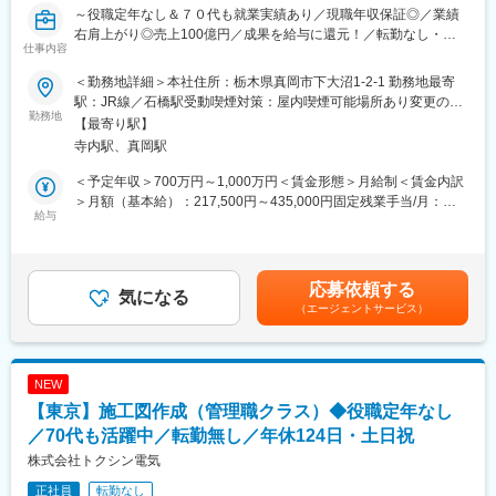
～役職定年なし＆７０代も就業実績あり／現職年収保証◎／業績
右肩上がり◎売上100億円／成果を給与に還元！／転勤なし・年
■就労環境
仕事内容
休124日・土日祝～
〇お任せする業務量
・複数案件を同時に進捗管理していただき、通常２～３件（年間
＜勤務地詳細＞本社住所：栃木県真岡市下大沼1-2-1 勤務地最寄
■募集背景：
50件程度）をお任せします。外部業者やディベロッパーとの折衝
駅：JR線／石橋駅受動喫煙対策：屋内喫煙可能場所あり変更の範
業績好調及び更なる顧客満足、働き方改善のため、「施工図作成
勤務地
もお任せします。
囲：無
【最寄り駅】
チーム」を発足。経験を活かし長く働きたいメンバーを募集しま
寺内駅、真岡駅
す。
〇働き方
・現場での実働は基本的に外部業者へお任せします。1案件につき
＜予定年収＞700万円～1,000万円＜賃金形態＞月給制＜賃金内訳
■業務内容：
３～４回程度現場入りを行いますので内勤業務も多いです。
＞月額（基本給）：217,500円～435,000円固定残業手当/月：
ヤマダ電機など、商業施設の電気工事の施工図作成を担当してい
給与
・当社が営業、設計、積算、施工管理は分業体制です。担当案件
72,000円～128,000円（固定残業時間45時間0分/月）超過した時
ただきます。基本的には事務所内にてCADを用いた施工図面の作
のマネジメントに集中できる環境が整っています。
間外労働の残業手当は追加支給＜月給＞289,500円～563,000円
成に従事していただきますが、現場事務所に向かい、施工図作成
（一律手当を含む）＜昇給有無＞有＜残業手当＞有＜給与補足＞■
や打合せ業務を行っていただく場合もあります。ゆくゆくは、作
〇取り扱い案件と担当エリア
賞与：年2回（7月・12月）※別途決算賞与あり（直近3年実績あ
応募依頼する
図者の図面チェック・指導を含めた管理職としての業務をお任せ
気になる
・アパレル雑貨等の物販店、ドラッグストアなどの量販店、飲食
り）■昇給：年1回（4月） ※処遇はご経験・スキルに応じて決定
（エージェントサービス）
したいと考えております。
店などがメイン。担当エリアは東日本（東京）西日本（大阪）で
します賃金はあくまでも目安の金額であり、選考を通じて上下す
分かれており出張（平均2～3日を月に1回程度）をしながら近い
る可能性があります。月給(月額)は固定手当を含めた表記です。
■事業内容：
エリアで担当案件を回るケースもあります。
当社は総合設備工事業として日本全国の量販店を中心に、電気・
NEW
空調・消火・給排水設備の設計・施工を行っています。創業70年
■魅力
【東京】施工図作成（管理職クラス）◆役職定年なし
を超える歴史の中で培った高い技術力とノウハウにより、絶えず
同社は90年以上の歴史を持つ衣料品の卸問屋で、現在はオフィス
変化が生まれる社会のニーズやお客様のご要望にお応えしてきて
／70代も活躍中／転勤無し／年休124日・土日祝
内装や店舗作りのサポートなど幅広い事業を展開しています。長
おり、現在では電気・設備ともに全国施工に対応している国内随
年培った流通ノウハウを駆使して全国の小売店の発展に貢献して
株式会社トクシン電気
一の独立系企業です。近年では世界初の真空スプリンクラーの開
おり、社員教育や福利厚生も充実しているため、長期的なキャリ
正社員
転勤なし
発や再生エネルギー事業にも取り組んでおり、さらなる企業価値