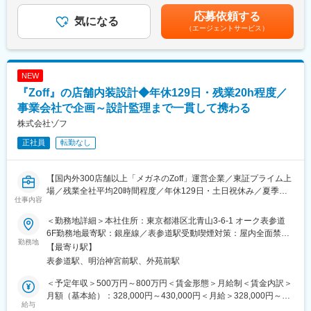
目安の金額であり、選考を通じて上下する可能性があります。月
応募依頼する
■同社の特長・魅力：
気になる
給(月額)は固定手当を含めた表記です。
（エージェントサービス）
【ワークライフバランスの充実】有給は、年間8日間以上を計画的
に取得しています。また、所定労働時間を7時間半に切り替え、ス
ーパーフレックス制度も導入し、プライベートも両立できる環境
が整っています。
NEW
【安定した財務基盤】同社は多角的金融サービス業のオリックス
『Zoff』の店舗内装設計◆年休129日・残業20h程度／
と不動産開発・販売・都市開発を行う大京のグループが親会社で
す。両社の連携により、安定した経緯基盤と積極的な新規事業へ
事業会社で企画～設計監理まで一貫して携わる
の展開が実現し、リーマンショック時も経済的打撃を受けない安
株式会社ゾフ
定した収益を確保しています。
正社員
転勤なし
【不動産資産管理のプロフェッショナル企業】ビルメンテナン
ス・不動産管理・工事監理・工事請負を行い、不動産資産管理を
トータルサポートできる会社です。オフィスビル、商業施設、ホ
【国内外300店舗以上「メガネのZoff」運営企業／東証プライム上
テル、病院等の案件があります。顧客の7割が同社の直接顧客とな
場／残業全社平均20時間程度／年休129日・土日祝休み／夏季・
りますが、3割はグループ会社からの依頼案件等もあり、関西国際
仕事内容
冬期休暇あり】
空港、太陽光発電所、基地関連など幅広い案件実績がございま
☆『メガネのZoff』店舗の内装施工管理を募集！／将来的に内装設
す。
＜勤務地詳細＞本社住所：東京都港区北青山3-6-1 オーク表参道
計にもチャレンジ可！
6F勤務地最寄駅：銀座線／表参道駅受動喫煙対策：屋内全面禁煙
勤務地
変更の範囲：会社の定める業務
変更の範囲：無
【最寄り駅】
■ポジションについて
表参道駅、明治神宮前駅、外苑前駅
内装設計グループでは、商業施設や路面店等における新店オープ
ンや既存店舗のリニューアルに際し、お客様により良い購買体験
＜予定年収＞500万円～800万円＜賃金形態＞月給制＜賃金内訳＞
を実現するための店舗づくりを担っています。
月額（基本給）：328,000円～430,000円＜月給＞328,000円～
企画・設計から施工、オープンまで一貫して関与しており、今回
給与
430,000円＜昇給有無＞有＜残業手当＞有＜給与補足＞※給与詳細