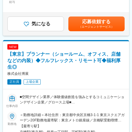
任せ致します。
給与
■福利厚生は乃村工藝社と同等：
750,000円＜昇給有無＞有＜残業手当＞有＜給与補足＞※経験や実
待遇面や福利厚生などは東証プライム上場の乃村工藝社と同等と
績、求める方向性、ポテンシャルなど考慮し弊社規定により決定■
■業務詳細：
なるため、長期就業できる環境です。
昇給 年1回（1月）■賞与 年2回（7月・12月）賃金はあくまで
(1)担当クライントの日本支社から物件発生の連絡を受けて業務開
・各種手当あり
も目安の金額であり、選考を通じて上下する可能性があります。
応募依頼する
始
気になる
役職手当／家族手当／住宅手当／通勤手当／単身赴任手当／単身
月給(月額)は固定手当を含めた表記です。
（エージェントサービス）
(2)設計…ブランドの本国のデザイナーに案件と区画の規制等の情
赴任帰宅手当／ライフプラン手当／在宅勤務手当／時間外手当な
報をインプットします。本国のデザイナーが描いた基本設計図の
ど
調整業務から始まり、日本支社と打合せをしてラフプランを起こ
して本国へフィードバックを求めます。その後も本国、日本支社
■働き方について：
NEW
との調整業務を経て図面を煮詰めていきます。
・年休120日／土日祝休
【東京】プランナー（ショールーム、オフィス、店舗
(3)図面が出来上がったのちにかかる経費などを算出して見積もり
・フレックス制度
を提出
などの内装）◆フルフレックス・リモート可◆福利厚
・テレワーク制度（試用期間3か月は対象外）
～ここから先は、基本的に営業制作が対応していきます～
上記に加えて”短時間勤務制度”など各種制度は充実しております。
生◎
(4)設計者として着工から引渡、OPENまで監督
株式会社博展
■案件実績：GINZA SIX／ロイヤルパークホテルズ&リゾーツ／
正社員
上場企業
FENDI銀座店／三越銀座店、他アジア、ヨーロッパでの設計実績
多数
■空間デザイン業界／体験価値創造を強みとするコミュニケーショ
■魅力：裁量権をもってデザイン頂けます。ブランドによっては、
ンデザイン企業／グロース上場■
仕事内容
ゼロベースのデザインの仕事へのチャレンジ、能力次第ではブラ
【業務内容】
ンドの店舗のコンペやゼロデザインの店舗設計の実務への参画が
●プランニング・ディレクション業務
＜勤務地詳細＞本社住所：東京都中央区京橋3-1-1 東京スクエアガ
可能です。
ディレクター・デザイナーなど、さまざまなクリエイターと一緒
ーデン20F勤務地最寄駅：東京メトロ銀座線／京橋駅受動喫煙対
にプロジェクトを推進します。
勤務地
策：屋内全面禁煙変更の範囲：会社の定める事業所（リモートワ
【最寄り駅】
■英語を活かせます：日英併記の図面、本国のデザイナーとのやり
・クライアントへのヒアリング
ーク含む）
京橋駅(東京都)、銀座一丁目駅、宝町駅(東京都)