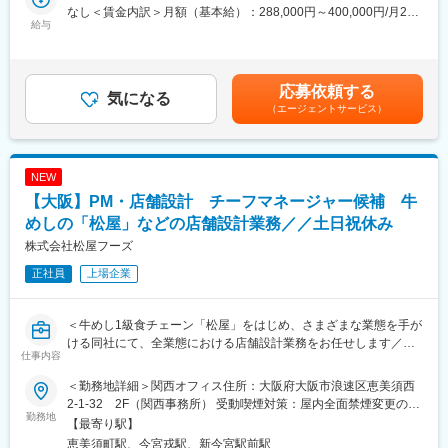
■職務概要
・内装設計グループ：3名在籍（40代メイン）
なし＜賃金内訳＞月額（基本給）：288,000円～400,000円/月20
建築意匠設計として、新築・増築・改修案件の設計業務全般をお
給与
・残業：全社平均20時間程度
日間勤務想定＜想定月額＞288,000円～400,000円＜昇給有無＞有
任せします。
・年休129日、土日祝休み、夏季・冬季休暇（それぞれ4日間）
＜残業手当＞有＜給与補足＞※上記年収は残業代込み。※経験・能
力を考慮の上、優遇いたします。【年収例】765万円 ／ 30歳 ／ ※
■具体的な業務内容
変更の範囲：会社の定める業務
お子さま1名分の家族手当＋現場手当＋時間外手当（30H）895万
応募依頼する
・基本設計／実施設計
気になる
円 ／ 35歳 ／ ※お子さま2名分の家族手当＋現場手当＋時間外手当
（エージェントサービス）
・設計計画の立案
（30H）賃金はあくまでも目安の金額であり、選考を通じて上下
・各種申請書類の作成
する可能性があります。月給(月額)は固定手当を含めた表記です。
・顧客（主にグループ企業）との調整
・設計監理業務 など
NEW
【大阪】PM・店舗設計 チーフマネージャー候補 牛
■担当案件
・工場・生産施設
めしの「松屋」などの店舗設計業務／／土日祝休み
・事務所・オフィスビル
株式会社松屋フーズ
・教育・厚生施設
正社員
上場企業
・集合住宅 など
■職務の特徴／魅力
＜牛めし1級食チェーン「松屋」をはじめ、さまざまな業態を手が
◎ 元請け中心で設計に集中できる環境
ける同社にて、全業態における店舗設計業務をお任せします／＞
グループ案件が中心のため、納期調整やコミュニケーションがス
仕事内容
■仕事内容
ムーズ。過度な負荷がかかりにくい環境です。
・新規、改装店舗の図面作成 ※試用ツールAutoCAD（ツールは
◎ 安定した受注基盤
＜勤務地詳細＞関西オフィス住所：大阪府大阪市浪速区恵美須西
相談可能）
売上の6～7割がグループ企業からの案件で景気の影響を受けにく
2-1-32 2F（関西事務所） 受動喫煙対策：屋内全面禁煙変更の範
・設計事務所や施工会社とのMTG
勤務地
く、長期的に安心して働けます。
囲：会社の定める事業所
【最寄り駅】
・高度な技術と経験値を活かして建築確認申請等に伴う諸官庁や
◎ スキル幅が広がる
恵美須町駅、今宮戎駅、新今宮駅前駅