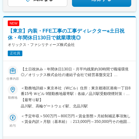
NEW
【東京】内装・FFE工事の工事ディレクター※土日祝
休・年間休日130日で就業環境◎
オリックス・ファシリティーズ株式会社
正社員
【土日祝休み・年間休日130日・月平均残業約30時間で職場環境
◎／オリックス株式会社の連結子会社で経営基盤安定】
仕事内容
■職務概要：
＜勤務地詳細＞東京本社（Wビル）住所：東京都港区港南一丁目8
ハイブランドホテルや旅館／空港施設／その他オフィス、店舗等
番15号 Ｗビル 9階勤務地最寄駅：各線／品川駅受動喫煙対策：屋
の内装施工、およびＦＦＥ（家具／什器／備品）／ＯＳＥ（運営
勤務地
内全面禁煙変更の範囲：会社の定める事業所
【最寄り駅】
備品）の製作納品に関して、積算、工事管理業務を担当頂きま
品川駅、高輪ゲートウェイ駅、北品川駅
す。
※工事などの実作業は発生いたしません。発注者の設計担当者やデ
＜予定年収＞500万円～800万円＜賃金形態＞月給制補足事項無し
ザイナーと共に仕事を進めて頂きます。
＜賃金内訳＞月額（基本給）：213,000円～350,000円その他固定
給与
手当/月：45,000円～100,000円＜月給＞258,000円～450,000円＜
【案件について】関連プロジェクトの他、今後立ち上がる予定の
昇給有無＞有＜残業手当＞有＜給与補足＞経験、能力に応じて給
物件もあり、案件増加に向けた採用となります。
与を決定します。上記の限りではありません。賃金はあくまでも