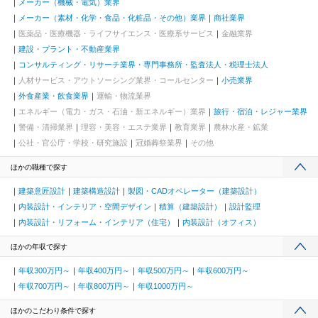
メーカー（機械・電気）業界
メーカー（素材・化学・食品・化粧品・その他）業界
商社業界
医薬品・医療機器・ライフサイエンス・医療系サービス
金融業界
建設・プラント・不動産業界
コンサルティング・リサーチ業界・専門事務所・監査法人・税理士法人
人材サービス・アウトソーシング業界・コールセンター
小売業界
外食産業・飲食業界
運輸・物流業界
エネルギー（電力・ガス・石油・新エネルギー）業界
旅行・宿泊・レジャー業界
警備・清掃業界
理容・美容・エステ業界
教育業界
農林水産・鉱業
公社・官公庁・学校・研究施設
冠婚葬祭業界
その他
ほかの職種で探す
建築意匠設計
建築構造設計
製図・CADオペレーター（建築設計）
内装設計・インテリア・空間デザイン
積算（建築設計）
設計監理
内装設計・リフォーム・インテリア（住宅）
内装設計（オフィス）
ほかの年収で探す
年収300万円～
年収400万円～
年収500万円～
年収600万円～
年収700万円～
年収800万円～
年収1000万円～
ほかのこだわり条件で探す