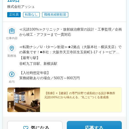
120日
株式会社アッシュ
正社員
転勤なし
職種未経験歓迎
≪元請100%≫クリニック・放射線治療室の設計・工事監理／企画
から竣工・アフターまで一貫対応
仕事内容
≪転勤ナシ／U・Iターン歓迎≫★2拠点（大阪本社・横浜支店）で
の募集です！■本社：大阪市天王寺区生玉前町1-17 イトーピア谷
勤務地
町ビル 7階・各線『谷町九丁目駅』より徒歩1分・近鉄『大阪上本
【最寄り駅】
町駅』より徒歩5分■横浜支店：神奈川県横浜市港北区新横浜2-3-
谷町九丁目駅、新横浜駅
12 新横浜スクエアビル 4階・各線『新横浜駅』より徒歩3分
【入社時想定年収】
実務経験ありの場合／500万～800万円
給与
【医療】×【建築】の専門分野で成長続ける設計事務所
元請100%だから味わえる、“丸ごと”つくる達成感
気になる
応募する