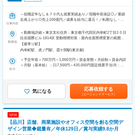
ア形成が可能です。
の向上を目指してまいります。
働きやすい環境も特徴で、週2回のノー残業デーを導入し、定時退
～役職定年なし＆７０代も就業実績あり／現職年収保証◎／業績
■配属部署について：
社を推奨しています。育児休業制度や短時間勤務制度が整備され
右肩上がり◎売上100億円／成果を給与に還元！／転勤なし・年
・現在26名の設備施工管理技術士在籍しています。
ているため、子育て中の社員も安心して働くことができます。ま
仕事内容
休124日・土日祝～
年代別構成は50代5名、40代0名、30代4名、20代以下20名弱とな
た、年間休日121日と充実した休暇制度も魅力です。
っております。
＜勤務地詳細＞東京支社住所：東京都千代田区内幸町2丁目2-3 日
■募集背景：
・入社時60歳超えると契約社員（退職金無）～59（無期雇用正社
比谷国際ビル 1814区 受動喫煙対策：屋内全面禁煙変更の範囲：
変更の範囲：会社の定める業務
業績好調及び更なる顧客満足、働き方改善のため、「施工図作成
勤務地
員定年年長）→70～80歳まで働いている
無
【最寄り駅】
チーム」を発足。経験を活かし長く働きたいメンバーを募集しま
内幸町駅、虎ノ門駅、霞ケ関駅(東京都)
す。
■同社の特徴・魅力：
・既存取引先は全国に多店舗展開している大手企業グループばか
＜予定年収＞700万円～1,000万円＜賃金形態＞月給制＜賃金内訳
■業務内容：
りです。 標準仕様に基づき反復継続して設計・施工を行うことで
＞月額（基本給）：217,500円～435,000円固定残業手当/月：
ヤマダ電機など、商業施設の電気工事の施工図作成を担当してい
給与
コストを抑え効率よく顧客ニーズに応えることができています。
72,000円～128,000円（固定残業時間45時間0分/月）超過した時
ただきます。基本的には事務所内にてCADを用いた施工図面の作
業績は堅調で2023年7月期には売上100億円を達成するまでに成長
間外労働の残業手当は追加支給＜月給＞289,500円～563,000円
成に従事していただきますが、現場事務所に向かい、施工図作成
しています。 また、社員がより働きやすくなるよう、仕事と家庭
（一律手当を含む）＜昇給有無＞有＜残業手当＞有＜給与補足＞■
や打合せ業務を行っていただく場合もあります。ゆくゆくは、作
の両立を支援するための環境を整えております。相談窓口の設置
賞与：年2回（7月・12月）※別途決算賞与あり（直近3年実績あ
応募依頼する
図者の図面チェック・指導を含めた管理職としての業務をお任せ
気になる
を実施し、相談体制を整備することや両立支援のための職場風土
り）■昇給：年1回（4月） ※処遇はご経験・スキルに応じて決定
（エージェントサービス）
したいと考えております。
改革の取り組み、制度のついて社内での話合いを設けておりま
します賃金はあくまでも目安の金額であり、選考を通じて上下す
す。
る可能性があります。月給(月額)は固定手当を含めた表記です。
■事業内容：
当社は総合設備工事業として日本全国の量販店を中心に、電気・
変更の範囲：会社の定める業務
NEW
空調・消火・給排水設備の設計・施工を行っています。創業70年
【品川】店舗、商業施設やオフィス空間を創る空間デ
を超える歴史の中で培った高い技術力とノウハウにより、絶えず
変化が生まれる社会のニーズやお客様のご要望にお応えしてきて
ザイン営業◆裁量有／年休129日／賞与実績9.8か月
おり、現在では電気・設備ともに全国施工に対応している国内随