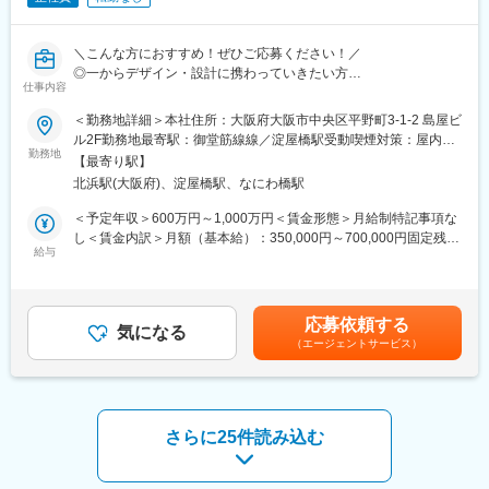
・20名程度（関東・関西・中部・九州・東北エリア毎に数名体
制）
※事務/不動産管理（内勤）等の担当もおります
＼こんな方におすすめ！ぜひご応募ください！／
※年齢構成：20~30代：2割／40～50代：7割／60代：1割
◎一からデザイン・設計に携わっていきたい方
仕事内容
◎今のスキルを生かしてよりキャリアアップを実現したい方
■キャリアパス
＜勤務地詳細＞本社住所：大阪府大阪市中央区平野町3-1-2 島屋ビ
・一連の業務をご経験いただいた後は、スキルや適性に応じて専
■業務内容：
ル2F勤務地最寄駅：御堂筋線線／淀屋橋駅受動喫煙対策：屋内全
門領域に特化や、継続して一連の業務を対応、マネジメントなど
オフィスビル・商業施設・マンションの改修・リノベーションを
勤務地
面禁煙
様々なキャリアを歩むことが可能です
【最寄り駅】
手掛ける当社で、空間デザイナーとして、建物のリモデルやリノ
北浜駅(大阪府)、淀屋橋駅、なにわ橋駅
ベーションの設計業務をお任せします。
■社風
＜予定年収＞600万円～1,000万円＜賃金形態＞月給制特記事項な
・協調性のあるメンバーも多く、助け合いながら業務を行うこと
■業務詳細：
し＜賃金内訳＞月額（基本給）：350,000円～700,000円固定残業
が可能です
（1）オーナーさまのお困りごとをヒアリング
給与
手当/月：50,000円～100,000円（固定残業時間20時間0分/月）超
・分からないことなどは直ぐに聞きやすい環境のため、キャッチ
営業担当が中心となり、オーナーにアプローチ。テナントの入り
過した時間外労働の残業手当は追加支給＜月給＞400,000円～
アップのしやすい環境
が悪い、老朽化が進んでいるので新しくしたい等、ニーズをキャ
800,000円（一律手当を含む）＜昇給有無＞有＜残業手当＞有＜
・手を挙げることでチャレンジしやすい環境のため、若手から裁
ッチアップします。
給与補足＞■昇給 年1回（4月）■賞与 年2回（8月・12月／昨年度
量を持って働くことも可能
応募依頼する
気になる
実績：1～3ヶ月分）賃金はあくまでも目安の金額であり、選考を
（エージェントサービス）
（2）解決に向けて、コンセプトメイキングから担当
通じて上下する可能性があります。月給(月額)は固定手当を含めた
■当社について
お客様と目標を共有し、課題解決に向けて、トレンドを取り入れ
表記です。
・ロピアを中心に、人々が食を通じ楽しい体験をする「食のテー
つつゼロからプランを練ります。営業と一緒に現地調査に出かけ
マパーク」の実現を目指して、生産・製造・貿易・卸・小売・外
ることも。
食まで幅広い事業を展開＝「食の製造小売り（SPA）」を展開。
さらに25件読み込む
グループの中核となるロピアを筆頭に、今後は小売にこだわらず
（3）社内で打ち合わせを重ね、提案へ
事業領域を拡大し、日本を皮切りにアジア全土での展開を進めて
社内チームで協力してプランを決定。図面やパースに落とし込
いく方針です
み、提案書を固めていきす。提案の場はコンペとなる場合も多