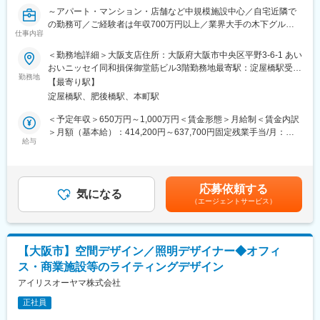
とがミッションです。
～アパート・マンション・店舗など中規模施設中心／自宅近隣で
とくに店舗内装においては、クライアントが全国規模の大手企業
の勤務可／ご経験者は年収700万円以上／業界大手の木下グルー
のため、什器等様々な指定がございます。それを用いながら、全
仕事内容
プにてスキルアップが叶う～
国にオープンする店舗をいかに要望通りに仕上げるかが重要とな
ります。企業側にてすでに確立されたブランドがあるため、看板
＜勤務地詳細＞大阪支店住所：大阪府大阪市中央区平野3-6-1 あい
■業務内容：
や内装のデザインそのものを新規に作成するケースは少ないです
おいニッセイ同和損保御堂筋ビル3階勤務地最寄駅：淀屋橋駅受動
木造・鉄骨アパート、マンション、介護・保育施設、事務所、店
勤務地
が街中でふと目に留まるような、誰もが知っている看板や店舗を
喫煙対策：屋内全面禁煙変更の範囲：会社の定める事業所
【最寄り駅】
舗など幅広い建築物の設計業務全般を担当します。
手掛けられる事が大きな遣り甲斐です。
淀屋橋駅、肥後橋駅、本町駅
土地活用及び周辺環境を調査し、法規制なども加味しつつ計画図
面の作成を行います。中規模以上の建物を取り扱い、ユニバーサ
■納入事例：ユニクロ、GU、ダイソー、ツルハホールディング
＜予定年収＞650万円～1,000万円＜賃金形態＞月給制＜賃金内訳
ルデザインや商品企画にも携わる機会もあり、多くの人に利用さ
ス、DAISO、ドン・キホーテ、トヨタ、イオンモール、Gulliver、
＞月額（基本給）：414,200円～637,700円固定残業手当/月：
れる建物を設計する仕事です。
給与
Softbankなど多数
126,800円～195,300円（固定残業時間40時間0分/月）超過した時
間外労働の残業手当は追加支給＜月給＞541,000円～833,000円
営業設計：成約前の営業段階でのプラン設計
■特徴：
（一律手当を含む）＜昇給有無＞有＜残業手当＞有＜給与補足＞■
実施設計：成約後の詳細図面の作成
看板を製作する自社工場を持ち企画・設計・製作・施工を一貫し
給与改定：年1回（能力、伸長度による）賃金はあくまでも目安の
応募依頼する
※使用ツール：JWCAD、A's（パース確認）
気になる
て行い、お客様からの要望を高い自由度で叶えることができるの
金額であり、選考を通じて上下する可能性があります。月給(月額)
（エージェントサービス）
が当社の強みです。高い技術力とスピードある製作でお客様から
は固定手当を含めた表記です。
■業務の流れ：
厚い信頼を得ています。
（1）プラン作成
営業担当からの依頼に基づいて、計画図面を作成します。（JW-
変更の範囲：会社の定める業務
【大阪市】空間デザイン／照明デザイナー◆オフィ
CAD使用）
ス・商業施設等のライティングデザイン
（2）契約
施主様に対して重要事項説明を実施します。（有資格者のみ）
アイリスオーヤマ株式会社
（3）契約内容のすり合わせ
正社員
契約内容を踏まえ、仕様や図面などを調整・確定します。
（4）実施図面の確認