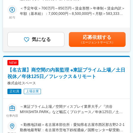
ゼネコン等折衝業務
工場・住宅・公共施設など多彩な建物に携わり、設計者としての
■手がける物件：
市場価値を高められます。
＜予定年収＞700万円～850万円＜賃金形態＞年俸制＜賃金内訳＞
ロケーションや客層、周辺環境によっても様々なので経験を積む
◎ 働き方改善が可能
年額（基本給）：7,000,000円～8,500,000円＜月額＞583,333円
たびに成長できます。
給与
残業管理の徹底や休日制度の整備により、ゼネコン・設計事務所
～708,333円（12分割）＜昇給有無＞有＜残業手当＞有＜給与補
・ロードサイド…土地を借りて建築から一貫して行うケースやコ
からの転職者も多数活躍しています。
足＞※ご年収は現年収考慮の上決定いたします。■賞与：2.5カ月
ンビニだった建物を改修してリニューアルするケースが多いで
×2回■昇給：年1回賃金はあくまでも目安の金額であり、選考を通
す。
■キャリアパス
じて上下する可能性があります。月給(月額)は固定手当を含めた表
応募依頼する
・オフィス街…テナントを借りて内装の設計から施工を手がけま
気になる
・2～3年で昇格のチャンスあり
記です。
（エージェントサービス）
す。
・資格取得や経験に応じて専門領域を拡張
■入社後の業務：
・将来的には設計責任者・プロジェクトリーダーへ
松屋フーズでの設計で大切なのは、店舗をよく知ることです。お
客様にとっての居心地の良さ、便利さはもちろんのこと、 働くス
■企業の特徴
NEW
タッフの動線やオペレーションのしやすさを理解する必要があり
当社は、建築・都市開発・保険などを手がけるアイシングループ
【名古屋】商空間の内装監理 ※東証プライム上場／土日
ます。 そのため各店舗へ臨店していただき、店舗についての知識
の総合ディベロッパーです。
を深めていただきます。
祝休／年休125日／フレックス＆リモート
・建築、土木、不動産、保険など多角的事業を展開
■組織構成：配属先は店舗設計部店舗設計チームです。現在13名
・ISO9001／14001取得の品質体制
株式会社スペース
のチームとなっています。経験者ぞろいで心強いスペシャリスト
・無借金経営を継続し、高い安定性を実現
正社員
上場企業
集団です。
■当社の店舗設計の特徴：
変更の範囲：会社の定める業務
・エリア…主には関西圏となります。関西圏以外は出張にてご対
～東証プライム上場／空間ディスプレイ業界大手／『渋谷
応頂きます。
MIYASHITA PARK』など幅広くプロデュース／年休125日／土日
・多数の業態…現在当社では、多数の新業態開発、増店を行って
仕事内容
祝休／リモート＆フレックスで柔軟な働き方◎／女性活躍！産
おり、物件開拓部も増員しました。同じ店舗の施工管理だけでな
休・育休取得率100％／～
く、様々な業態に携わっていただけます。
＜勤務地詳細＞名古屋本部住所：愛知県名古屋市西区那古野2-2-1
・内製化…当社は開発、設計、施工を出来るだけ内製化してお
勤務地最寄駅：名古屋市営地下鉄桜通線／国際センター駅受動喫