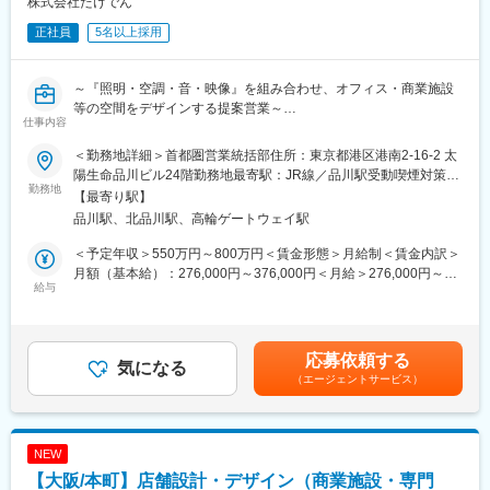
株式会社たけでん
一の独立系企業です。近年では世界初の真空スプリンクラーの開
正社員
5名以上採用
発や再生エネルギー事業にも取り組んでおり、さらなる企業価値
の向上を目指してまいります。
～『照明・空調・音・映像』を組み合わせ、オフィス・商業施設
■配属部署について：
等の空間をデザインする提案営業～
・現在26名の設備施工管理技術士在籍しています。
仕事内容
年代別構成は50代5名、40代0名、30代4名、20代以下20名弱とな
■このような転職理由の方にオススメ
っております。
＜勤務地詳細＞首都圏営業統括部住所：東京都港区港南2-16-2 太
・決まった商材を販売するだけでなく、企画提案型の営業に挑戦
・入社時60歳超えると契約社員（退職金無）～59（無期雇用正社
陽生命品川ビル24階勤務地最寄駅：JR線／品川駅受動喫煙対策：
したい
勤務地
員定年年長）→70～80歳まで働いている
屋内全面禁煙変更の範囲：会社の定める事業所
【最寄り駅】
・オフィスや店舗、商業施設などの空間づくりに携わりたい
品川駅、北品川駅、高輪ゲートウェイ駅
・完成した施設を実際に見に行けるような、成果が形に残る仕事
■同社の特徴・魅力：
がしたい
・既存取引先は全国に多店舗展開している大手企業グループばか
＜予定年収＞550万円～800万円＜賃金形態＞月給制＜賃金内訳＞
りです。 標準仕様に基づき反復継続して設計・施工を行うことで
月額（基本給）：276,000円～376,000円＜月給＞276,000円～
■仕事内容
給与
コストを抑え効率よく顧客ニーズに応えることができています。
376,000円＜昇給有無＞有＜残業手当＞有＜給与補足＞・諸手
空間デザイン営業所・空間ワークス営業所にて、オフィスや商業
業績は堅調で2023年7月期には売上100億円を達成するまでに成長
当：住宅手当（26,000円）、営業手当（10,000円）・残業手当：
施設などの空間づくりを支える提案営業をお任せします。
しています。 また、社員がより働きやすくなるよう、仕事と家庭
全額別途支給（固定残業代制なし）実働に応じて1分単位で支給し
当社は、照明・映像・音響に制御機能を付け加えたご提案などを
の両立を支援するための環境を整えております。相談窓口の設置
ます。・賞与：年2回＋決算賞与（昨年度実績：合計9.8か月）※想
応募依頼する
行っております。単なる商品提案ではなくお客様が実現したい空
気になる
を実施し、相談体制を整備することや両立支援のための職場風土
定年収は、過去の平均的な支給実績に基づき、算出した金額で
（エージェントサービス）
間コンセプトやブランドイメージ、利用者の導線や快適性まで考
改革の取り組み、制度のついて社内での話合いを設けておりま
す。賃金はあくまでも目安の金額であり、選考を通じて上下する
慮し最適な設備提案を行えるため、「何を売るか」ではなく「ど
す。
可能性があります。月給(月額)は固定手当を含めた表記です。
のような空間価値を創るか」を考える企画提案型営業として成長
できます。
変更の範囲：会社の定める業務
NEW
【大阪/本町】店舗設計・デザイン（商業施設・専門
■流れ