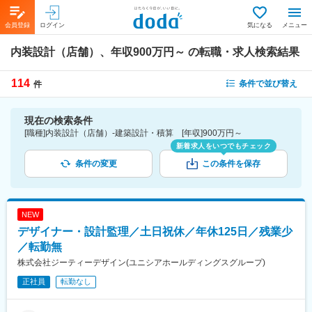
会員登録
ログイン
気になる
メニュー
内装設計（店舗）、年収900万円～
の転職・求人検索結果
114
条件で並び替え
件
現在の検索条件
[職種]内装設計（店舗）-建築設計・積算 [年収]900万円～
新着求人をいつでもチェック
条件の変更
この条件を保存
NEW
デザイナー・設計監理／土日祝休／年休125日／残業少
／転勤無
株式会社ジーティーデザイン(ユニシアホールディングスグループ)
正社員
転勤なし