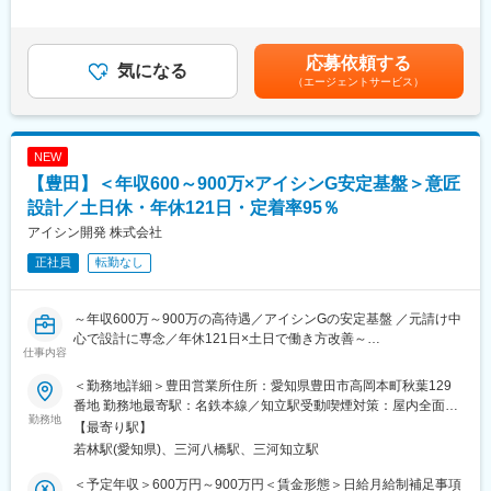
はその中でも内装設計の担当者を募集します。
は経験・能力を踏まえて当社規定により決定します。※想定年収に
は月20時間残業した場合の残業手当を含んでいます。■賞与：年2
＜業務詳細＞
回※入社日により支給の有無や回数は変動、支給金額は会社業績お
応募依頼する
図面設計・什器提案
気になる
よび個人評価を鑑み決定■昇給：年1回※評価・査定に基づき決定
（エージェントサービス）
…店舗の図面作成業務、眼鏡販売業務を理解し、最適なプランニ
賃金はあくまでも目安の金額であり、選考を通じて上下する可能
ング、
性があります。月給(月額)は固定手当を含めた表記です。
VMDに基づく什器設計、顧客を魅了する店舗装飾の提案を行
う。
NEW
設計監理
【豊田】＜年収600～900万×アイシンG安定基盤＞意匠
…各プロジェクトの進行管理、ディベロッパーとの打ち合わせや
工事引渡し立ち合いなどの業務
設計／土日休・年休121日・定着率95％
現場調査
アイシン開発 株式会社
…既存店舗、商業施設の顧客市場や導線を調査理解し、最適な店
正社員
転勤なし
舗レイアウトを考察する。
社内（役員・店舗開発・営業・MDなど）調整業務
…各プロジェクトの進捗を各関係部署へ報告・相談・連絡を適時
～年収600万～900万の高待遇／アイシンGの安定基盤 ／元請け中
行う
心で設計に専念／年休121日×土日で働き方改善～
仕事内容
■働き方
■募集背景
・出張頻度：平均2～3回／月（基本日帰り、遠方は1泊）
＜勤務地詳細＞豊田営業所住所：愛知県豊田市高岡本町秋葉129
アイシングループの総合ディベロッパーとして、工場・オフィ
・一案件の工期：約3～6ヶ月
番地 勤務地最寄駅：名鉄本線／知立駅受動喫煙対策：屋内全面禁
ス・公共施設など多様な案件を手掛ける同社。グループ内外から
勤務地
・現場勤務と本社勤務の割合：2：8
煙変更の範囲：会社の定める事業所
【最寄り駅】
の受注拡大に伴い、設計体制の強化のため即戦力人材を募集しま
・現場へのアクセス：自宅から直行直帰可能
若林駅(愛知県)、三河八橋駅、三河知立駅
す。
■配属先・働き方
＜予定年収＞600万円～900万円＜賃金形態＞日給月給制補足事項