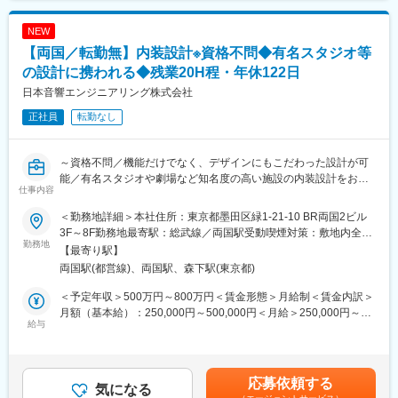
割合を占めることが特徴です。
おり、社員教育や福利厚生も充実しているため、長期的なキャリ
ア形成が可能です。
NEW
■ポジションの特徴：
【両国／転勤無】内装設計※資格不問◆有名スタジオ等
案件のほとんどを元請けとしての立場で受注しております。顧客
変更の範囲：会社の定める業務
への提案から携わり、企画・構想段階からご相談を頂く機会が多
の設計に携われる◆残業20H程・年休122日
数あります。各案件には立ち上げ～完成まで全工程に関わってい
日本音響エンジニアリング株式会社
ただくことができるため、ご自身の思いが「カタチ」になる瞬間
正社員
転勤なし
を味わうことができます。銀行案件についてはネットバンキング
やキャッシュレス化が進む現在、じっくり相談できるサロン風の
内装が増えています。時代に応じた設計を行うことが可能です。
～資格不問／機能だけでなく、デザインにもこだわった設計が可
能／有名スタジオや劇場など知名度の高い施設の内装設計をお任
■配属先情報：
仕事内容
せ／『音』のスペシャリスト企業・上場グループ企業の安定基盤
設計監理部（9名）
有り／年休122日・土日祝休み・残業20H程とWLB◎～
＜勤務地詳細＞本社住所：東京都墨田区緑1-21-10 BR両国2ビル
変更の範囲：当社業務全般
3F～8F勤務地最寄駅：総武線／両国駅受動喫煙対策：敷地内全面
■業務内容
勤務地
禁煙
【最寄り駅】
制作スタジオ・楽器練習室などの音響内装工事に関する内装デザ
両国駅(都営線)、両国駅、森下駅(東京都)
イン設計業務をお任せします。※工事実務は行いません。
＜予定年収＞500万円～800万円＜賃金形態＞月給制＜賃金内訳＞
■業務詳細
月額（基本給）：250,000円～500,000円＜月給＞250,000円～
・内装イメージをお伺いした上でのデザイン案の作成
給与
500,000円＜昇給有無＞有＜残業手当＞有＜給与補足＞■賞与：あ
・顧客へのデザイン案の提案・プレゼンの実施
り（年２回）※業績にて変動/過去年間6か月あり■昇給・昇格：あ
※デスクワークが7割、残りの3割はプレゼンや準備などになりま
り（年１回）賃金はあくまでも目安の金額であり、選考を通じて
す。
上下する可能性があります。月給(月額)は固定手当を含めた表記で
応募依頼する
★★施工事例★★
気になる
す。