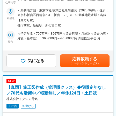
性を高めながらやりがいを実感できます。資格手当や正社員登用
仕事内容
施工などを手掛けております。
実績（登用率95%）もあり、長期的なキャリア形成が可能です。
＜勤務地詳細＞東京本社/株式会社店研創意（2025.9移転）住所：
■職務内容：
■教育体制
東京都新宿区西新宿2-3-1 新宿モノリス 16F勤務地最寄駅：各線／
「株式会社店研創意」での勤務となり、商業施設（アパレル・雑
勤務地
OJT中心ですが、経験者同士のノウハウ共有や資格取得支援も充
新宿駅受動喫煙対策：敷地内喫煙可能場所あり変更の範囲：会社
【最寄り駅】
貨・ドラックストア・飲食店など）などの内装施工管理業務を担
実。スキルアップが目指せる環境です。
の定める事業所
都庁前駅、新宿駅、新宿西口駅
当いただきます。
■就業環境
＜予定年収＞700万円～896万円＜賃金形態＞月給制＜賃金内訳＞
■業務詳細
マイカー通勤可。働きやすさを重視し、各種手当や福利厚生も充
月額（基本給）：365,000円～475,000円その他固定手当/月：
・設計/積算/営業担当者との打ち合わせ
給与
実。転勤原則なし。
127,000円～153,000円＜月給＞492,000円～628,000円＜昇給有
・施工予定物件の現地調査
■想定されるキャリアパス
無＞有＜残業手当＞無＜給与補足＞※経験・前職給与を考慮の上、
・協力業者の手配・打ち合わせ
正社員登用後は、設計責任者や部門マネジメントなどへのステッ
決定します。※管理監督者のため残業代無し■諸手当内訳(専門職手
・予算・原価管理
プアップも可能です。
当、施工管理手当 住宅手当)■給与改定：年1回（3月）■賞与：年
応募依頼する
・現場進捗の工程管理
気になる
2回（6月、12月）基本給の約1.5か月分／回■資格手当あり（1級
（エージェントサービス）
・仕上がりの品質管理
■企業の特徴/魅力
建築士・監理技術者・1級建築施工管理技士・第1種衛星管理者）
・現場の安全管理
地域密着で50年以上の実績があり、許認可・専門性を活かした安
賃金はあくまでも目安の金額であり、選考を通じて上下する可能
定成長企業です。
性があります。月給(月額)は固定手当を含めた表記です。
※社内担当者との連携が多いため、円滑なコミュニケーションを取
NEW
りながら、物件が出来上がるまでの管理します。各工程ごとに担
【真岡】施工図作成（管理職クラス）◆役職定年なし
当者を設けているおりますので施工管理としての仕事を全うして
いただけます。
／70代も活躍中／転勤無し／年休124日・土日祝
株式会社トクシン電気
■組織構成
正社員
転勤なし
事業部全体：63名（営業、施工管理、設計、積算で分かれていま
す）
施工管理チーム：10名