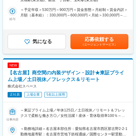
取りで英語を使用いたします。メールでのやり取りがメインです
・リサーチ / コンセプトメイキング
が、オンラインでのお打ち合わせ（多くて週に一度）や、本国の
・体験（コミュニケーション）設計 / 展示プランニング
＜予定年収＞530万円～900万円＜賃金形態＞月給制＜賃金内訳＞
デザイナーが来日された際の対応、本国への視察等、語学力を充
・企画書制作 / プレゼンテーション
月額（基本給）：330,000円～600,000円＜月給＞330,000円～
分に発揮する事ができます。
・協業パートナーディレクション業務（アートディレクション業
給与
600,000円＜昇給有無＞有＜残業手当＞有＜給与補足＞■残業月30
務）
時間想定での想定年収（業績・インセンティブ含まず）です■昇
■企業魅力：海外ブランド案件を多く手掛け、グローバルに活躍で
給：年2回／賞与：業績賞与・インセンティブ年1回■給与例（残
きる環境です。1990年以降、高級ブランドの中心地ミラノやパリ
企画面のみならず、全体意匠のハブとして空間設計から越境し
業月30時間の場合）：年収530万円（メンバークラス）年収620万
応募依頼する
に進出。現在、世界10ヶ所に拠点を設け、営業やデザイナーが情
様々なクリエイターとの協業をもって業務を推進していきます。
気になる
円（リーダークラス）年収760万円（課長クラス）※業績賞与、イ
（エージェントサービス）
報収集に努めています。日本では、国内外の不動産などから情報
ンセンティブは含まず賃金はあくまでも目安の金額であり、選考
を入手。物件を自ら発掘して高級ブランド側に紹介し積極的に川
【提供サービス】
を通じて上下する可能性があります。月給(月額)は固定手当を含め
上にも携わっております。
・企業PR施設（ショールーム、資料館、ミュージアム、マンショ
た表記です。
ンギャラリー）
NEW
変更の範囲：会社の定める業務
・店舗（飲食店、物販店）
【名古屋】商空間の内装デザイン・設計★東証プライ
・オフィス内装 など
※案件詳細はこちらからご確認ください
ム上場／土日祝休／フレックス＆リモート
https://www.hakuten.co.jp/works
株式会社スペース
正社員
上場企業
5名以上採用
【全社特徴】
・社内にプロデューサー、プランナー、デジタルディレクター、
制作ディレクター、製作といった各専門性を持ったメンバーがお
～東証プライム上場／年休125日／土日祝休／リモート＆フレッ
り、プロジェクト毎にチーム組み、ワンストップでサポートしま
クスで柔軟な働き方◎／女性活躍！産休・育休取得率100％～
す。
仕事内容
・直接取引9割以上、裁量を持って案件に取り組み様々なチャレン
■業務内容：
ジが可能な
＜勤務地詳細＞名古屋本部住所：愛知県名古屋市西区那古野2-2-1
商業施設内のテナントや路面店の専門店や飲食店、オフィス、展
成長環境です。
勤務地最寄駅：名古屋市営地下鉄桜通線／国際センター駅受動喫