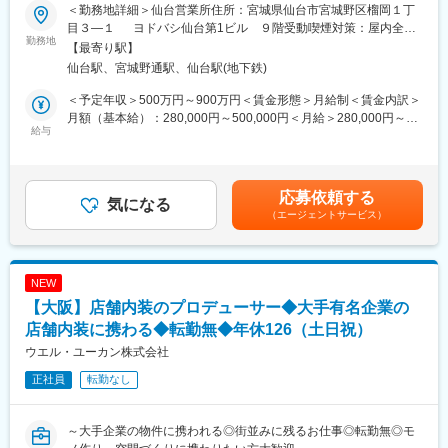
◎年間休日126日×土日祝休み
能です。
＜勤務地詳細＞仙台営業所住所：宮城県仙台市宮城野区榴岡１丁
◎年末年始・連続有給取得可能
目３―１ ヨドバシ仙台第1ビル ９階受動喫煙対策：屋内全面
◎大手との取引多数
勤務地
■同社の魅力と特徴：
禁煙変更の範囲：会社の定める事業所
【最寄り駅】
【内装事業から総合空間プロデュース企業へ】
仙台駅、宮城野通駅、仙台駅(地下鉄)
■職務概要：
ショッピングセンターなどの大型商業施設から、個人飲食店や展
商業施設・各種専門店、オフィスなどのあらゆる空間創りに携る
示会など、『空間を通じて、お客様の想いを形にする』商空間プ
＜予定年収＞500万円～900万円＜賃金形態＞月給制＜賃金内訳＞
ポジションです。お客様との打合せから、企画・デザイン・設計
ロデュース大手企業です。現在はオフィスビルやホテル、銀行な
月額（基本給）：280,000円～500,000円＜月給＞280,000円～
や制作など一連の工程に関わっていただきます。
給与
どへも事業領域も拡大しています。また、デザイン特化の部署を
500,000円＜昇給有無＞有＜残業手当＞有＜給与補足＞※給与詳細
ご自身のアイデアやお客様の思いが形となり街並みに残る、やり
立ち上げており、デザインコンペから新たなお客様からの受注も
は経験、年齢を考慮し決定します。残業手当賞与年2回（3ヶ月分
がいの大きなお仕事です。
伸びています。
～５ヶ月）昇給年1回決算賞与実績（1ヶ月分）【年収例】35歳
【多様なキャリア形成が可能◎】
（入社13年）年収600万円サブリーダー40歳（入社18年）年収
応募依頼する
■業務詳細：
気になる
マネジメントコース／プロフェッショナルコース等、複数の人事
800万円リーダー賃金はあくまでも目安の金額であり、選考を通
（エージェントサービス）
（1）商業施設などにおけるソフト業務（企画、デザイン・設計）
制度コースを用意しているため、管理職でないと給与が上がらな
じて上下する可能性があります。月給(月額)は固定手当を含めた表
└配置図作図、基本設計、実施図作図
いということがなく、一人ひとりの志向にあったキャリアを積む
記です。
（2）新規および既存のお客様への提案・折衝業務（打ち合わせ、
事が可能です。
見積り作成、契約手続～請求）
NEW
※受注形態（コンペや入札案件など）や対応顧客に応じて上記の比
【大阪】店舗内装のプロデューサー◆大手有名企業の
重は異なります。
☆既存のお客様からのご依頼が多く、同時期に平行して担当する
店舗内装に携わる◆転勤無◆年休126（土日祝）
のは1人1～5件程度となります。
ウエル・ユーカン株式会社
正社員
転勤なし
■ミッション・やりがい：
クライアントが求めるブランドイメージを的確につくりあげるこ
とがミッションです。
～大手企業の物件に携われる◎街並みに残るお仕事◎転勤無◎モ
とくに店舗内装においては、クライアントが全国規模の大手企業