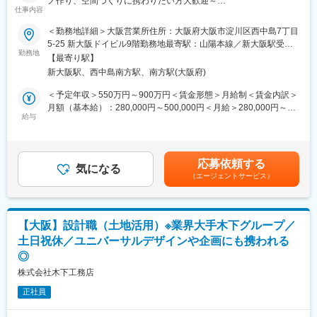
ノ作り、空間づくりに携わりたい方大歓迎～
のため、什器等様々な指定がございます。それを用いながら、全
仕事内容
国にオープンする店舗をいかに要望通りに仕上げるかが重要とな
◎年間休日126日×土日祝休み
ります。企業側にてすでに確立されたブランドがあるため、看板
＜勤務地詳細＞大阪営業所住所：大阪府大阪市淀川区西中島7丁目
◎年末年始・連続有給取得可能
や内装のデザインそのものを新規に作成するケースは少ないです
5-25 新大阪ドイビル9階勤務地最寄駅：山陽本線／新大阪駅受動
◎大手との取引多数
勤務地
が街中でふと目に留まるような、誰もが知っている看板や店舗を
喫煙対策：屋内全面禁煙変更の範囲：会社の定める事業所
【最寄り駅】
手掛けられる事が大きな遣り甲斐です。
新大阪駅、西中島南方駅、南方駅(大阪府)
■職務概要：
商業施設・各種専門店、オフィスなどのあらゆる空間創りに携る
■納入事例：ユニクロ、GU、ダイソー、ツルハホールディング
＜予定年収＞550万円～900万円＜賃金形態＞月給制＜賃金内訳＞
ポジションです。お客様との打合せから、企画・デザイン・設計
ス、DAISO、ドン・キホーテ、トヨタ、イオンモール、Gulliver、
月額（基本給）：280,000円～500,000円＜月給＞280,000円～
や制作など一連の工程に関わっていただきます。
給与
Softbankなど多数
500,000円＜昇給有無＞有＜残業手当＞有＜給与補足＞※給与詳細
ご自身のアイデアやお客様の思いが形となり街並みに残る、やり
は経験、年齢を考慮し決定します。残業手当賞与年2回（3ヶ月分
がいの大きなお仕事です。
■特徴：
～５ヶ月）昇給年1回決算賞与実績（1ヶ月分）【年収例】35歳
看板を製作する自社工場を持ち企画・設計・製作・施工を一貫し
（入社13年）年収600万円サブリーダー40歳（入社18年）年収
応募依頼する
■業務詳細：
気になる
て行い、お客様からの要望を高い自由度で叶えることができるの
800万円リーダー賃金はあくまでも目安の金額であり、選考を通
（エージェントサービス）
（1）商業施設などにおけるソフト業務（企画、デザイン・設計）
が当社の強みです。高い技術力とスピードある製作でお客様から
じて上下する可能性があります。月給(月額)は固定手当を含めた表
└配置図作図、基本設計、実施図作図
厚い信頼を得ています。
記です。
（2）新規および既存のお客様への提案・折衝業務（打ち合わせ、
見積り作成、契約手続～請求）
変更の範囲：会社の定める業務
【大阪】設計職（土地活用）※業界大手木下グループ／
※受注形態（コンペや入札案件など）や対応顧客に応じて上記の比
土日祝休／ユニバーサルデザインや企画にも携われる
重は異なります。
◎
☆既存のお客様からのご依頼が多く、同時期に平行して担当する
のは1人1～5件程度となります。
株式会社木下工務店
正社員
■ミッション・やりがい：
クライアントが求めるブランドイメージを的確につくりあげるこ