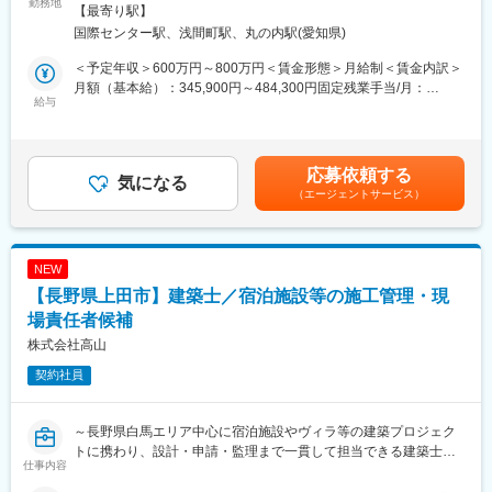
■業務内容：
勤務地
り、スピード感が速く、一連の流れを見ながら業務にあたってい
煙対策：敷地内喫煙可能場所あり
【最寄り駅】
デベロッパーの代行業務として、ショッピングセンターや複合施
ただけます。
国際センター駅、浅間町駅、丸の内駅(愛知県)
設の商業テナント・オフィステナントの、内装設計・デザインや
内装工事に関する監理・指導を行い、計画からOPENまで一連の
変更の範囲：会社の定める業務
＜予定年収＞600万円～800万円＜賃金形態＞月給制＜賃金内訳＞
調整業務を担います。
月額（基本給）：345,900円～484,300円固定残業手当/月：
内装監理は工事の現場管理とは異なり、ルールに基づいたテナン
給与
54,100円～75,700円（固定残業時間20時間0分/月）超過した時間
ト設計がされているか、図面通りに施工がされているか、OPEN
外労働の残業手当は追加支給＜月給＞400,000円～560,000円（一
後にお客様や従業員が安全に買い物・利用できるか、などのチェ
律手当を含む）＜昇給有無＞有＜残業手当＞有＜給与補足＞※固定
ック・指導を行います。
時間外手当 20時間分含む※固定時間外外当を超える分は差額分
応募依頼する
（1）テナントに対する設計・デザインルールの策定及び設計説明
気になる
をを給します※前職の経験・年収を考慮し給与額を提示しま賃金は
（エージェントサービス）
会の開催
あくまでも目安の金額であり、選考を通じて上下する可能性があ
（2）設計説明会資料に基づくテナント設計図書の受付・調整
ります。月給(月額)は固定手当を含めた表記です。
（3）テナントデザインと共通環境との取り合い調整
（4）テナントに対する施工ルールの策定及び施工説明会の開催
NEW
（5）テナント施工中における品質・工程監理
【長野県上田市】建築士／宿泊施設等の施工管理・現
（6）テナント工事完了時の検査実施
（7）開業に向けた施設関係者やテナント関係者との調整
場責任者候補
株式会社高山
近年は内装監理の重要性も高まり、不動産系・小売系・交通イン
契約社員
フラ系など様々なデベロッパーからの業務委託を受け、
新築案件や既存施設の活性化案件において建物全体に関わる事が
でき、幅広い知識・経験も得られ、非常にやりがいのある業務で
～長野県白馬エリア中心に宿泊施設やヴィラ等の建築プロジェク
す。
トに携わり、設計・申請・監理まで一貫して担当できる建築士職
仕事内容
／資格・経験重視／正社員登用95%～
■働き方：