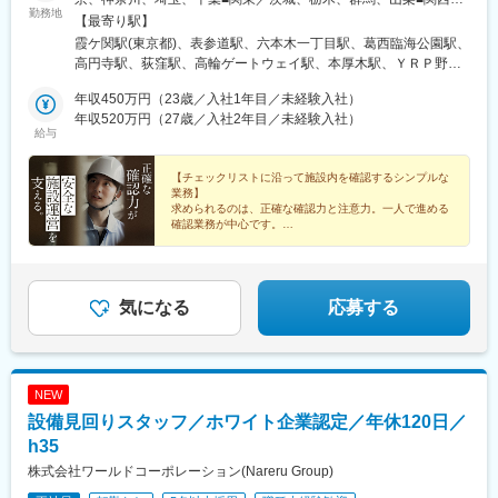
駅、古庄駅、芝川駅、富士岡駅、門出駅、関ケ原駅、千城台駅、
勤務地
大阪、兵庫、京都、奈良、和歌山、滋賀■中部／愛知、岐阜、三
【最寄り駅】
室蘭駅、上板橋駅、羽島市役所前駅、大和田駅(北海道)、阿佐ケ谷
重、静岡■北信越／新潟、富山、石川、福井、長野■北海道・東北
霞ケ関駅(東京都)、表参道駅、六本木一丁目駅、葛西臨海公園駅、
駅、上永谷駅、雑色駅、六町駅、港町駅、鮫洲駅、日進駅(北海
／北海道、青森、秋田、岩手、宮城、福島、山形■中四国／鳥取、
高円寺駅、荻窪駅、高輪ゲートウェイ駅、本厚木駅、ＹＲＰ野比
道)、丸亀駅、和田町駅、武蔵砂川駅、港南台駅、亀山駅(三重
島根、岡山、広島、山口、徳島、香川、愛媛、高知■九州／福岡、
駅、榊原温泉口駅、千歳船橋駅、東青梅駅、市場前駅、狭間駅、
県)、勝川駅、中山駅(神奈川県)、ウッディタウン中央駅、聖蹟桜
佐賀、長崎、大分、熊本、宮崎、鹿児島、沖縄【事業所住所】■東
年収450万円（23歳／入社1年目／未経験入社）
谷保駅、テレコムセンター駅、飛田給駅、高松駅(東京都)、新高島
ケ丘駅、久里浜駅、倉見駅、海老名駅(相模線)、当麻寺駅、美乃坂
京本社／東京都千代田区二番町3番地5麹町三葉ビル3階■キャリア
年収520万円（27歳／入社2年目／未経験入社）
平駅、昭和島駅、拝島駅、北赤羽駅、柴崎体育館駅、西馬込駅、
本駅、本郷台駅、玉川学園前駅、古淵駅、京成高砂駅、社家駅、
給与
開発オフィス／東京都千代田区二番町12-8ロイヤルビルディング1
内幸町駅、東府中駅、高幡不動駅、一橋学園駅、伊豆北川駅、
足立小台駅、前平公園駅、大森台駅、梶原駅、魚住駅、向日町
階■関西支店／大阪府大阪市中央区平野町2丁目4-9 淀屋橋PREX2
代々木公園駅、京成立石駅、志茂駅、幡ケ谷駅、辰巳駅、浮間舟
駅、静岡駅、竹橋駅、横手駅、東村山駅、王子神谷駅、浅野駅、
階■中部支店／愛知県名古屋市中村区名駅3-4-10 アルティメイト
【チェックリストに沿って施設内を確認するシンプルな
渡駅、武蔵増戸駅、清瀬駅、萩山駅、富士見ケ丘駅、立川南駅、
木曽川駅、小牧駅、下麻生駅、園田駅、北池袋駅、野跡駅、大学
業務】
名駅1st 4階■東北支店／宮城県仙台市宮城野区榴岡4-5-5 KTビル3
押上駅、日比谷駅、新福井駅、梅島駅、西武球場前駅、荒川車庫
前駅(滋賀県)、石山寺駅、黄檗駅(奈良線)、新井宿駅、芝浦ふ頭
求められるのは、正確な確認力と注意力。一人で進める
階■北海道支店／北海道札幌市北区7条西2-20 NCO札幌駅北口2
前駅、代田橋駅、両国駅、西武柳沢駅、志村坂上駅、氷川台駅、
確認業務が中心です。
駅、宝塚駅、島氏永駅、北朝霞駅、徳島駅、大村駅(兵庫県)、三石
階■九州支店／福岡市博多区博多駅東2-10-35 博多プライムイース
★未経験歓迎
東高円寺駅、河辺の森駅、西栗栖駅、三郷中央駅、鴨居駅、青砥
駅、五十鈴ケ丘駅、関下有知駅、相模湖駅、木津駅(兵庫県)、東青
★年間休日120日
ト8階D
駅、沼袋駅、新開地駅、門前仲町駅、京成小岩駅、三鷹駅、久米
山駅(三重県)、桜田門駅、外苑前駅、神谷町駅、高尾駅(東京都)、
★月収例28万円以上
川駅、天神川駅、栗平駅、北鎌倉駅、青梅駅、昭和駅、森下駅(東
★月残業平均19.5時間
東京国際クルーズターミナル駅、虎ノ門駅、程久保駅、代々木八
京都)、相原駅、大崎駅、落合南長崎駅、大和駅(神奈川県)、鶴間
★完全週休2日制
気になる
応募する
幡駅、小平駅、立川駅、有楽町駅、福井駅(福井県)、明大前駅、両
駅、高座渋谷駅、中神駅、北楠駅、城陽駅、スポーツセンター
国駅(都営線)、中野富士見町駅、高速神戸駅、越中島駅、小岩駅、
駅、相模金子駅、東神奈川駅、井野駅(群馬県)、岩間駅、三妻駅、
八坂駅、菊川駅(東京都)、下神明駅、椎名町駅、京急東神奈川駅、
筒井駅、六十谷駅、芳養駅、今津駅(兵庫県)、桜新町駅、加太駅
久寿川駅、荒川一中前駅、武蔵小山駅、名古屋駅、塩釜口駅、中
(和歌山県)、六浦駅、国分寺駅、小菅駅、三ノ輪駅、稲城駅、不動
野新橋駅、日暮里駅(舎人ライナー)、本駒込駅、東長崎駅、東門前
NEW
前駅、太閤通駅、石原駅(京都府)、林崎松江海岸駅、田井ノ瀬駅、
駅、竹芝駅、若松河田駅、亀戸水神駅、東尾久三丁目駅、大塚駅
設備見回りスタッフ／ホワイト企業認定／年休120日／
矢川駅、六会日大前駅、植田駅(名古屋市営)、三河一宮駅、上野毛
(東京都)、宮前平駅、神楽坂駅、青物横丁駅、穴守稲荷駅、堀切
駅、南御殿場駅、伊勢原駅、亀有駅、黒松内駅、新中野駅、谷塚
h35
駅、茶屋ケ坂駅、末広町駅(東京都)、本郷駅(愛知県)、赤羽橋駅、
駅、志村三丁目駅、南砂町駅、三河島駅、千駄木駅、瑞江駅、木
江吉良駅、六郷土手駅、品川シーサイド駅、京急久里浜駅、熊野
株式会社ワールドコーポレーション(Nareru Group)
場駅(東京都)、相模大塚駅、上北台駅、大師橋駅、東舞鶴駅、梶が
前駅、立飛駅、神保町駅、東十条駅、安善駅、下板橋駅、明治神