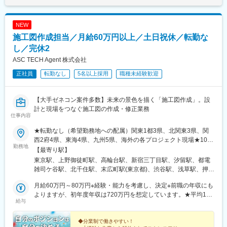
NEW
施工図作成担当／月給60万円以上／土日祝休／転勤な
し／完休2
ASC TECH Agent 株式会社
正社員
転勤なし
5名以上採用
職種未経験歓迎
【大手ゼネコン案件多数】未来の景色を描く「施工図作成」。設
計と現場をつなぐ施工図の作成・修正業務
仕事内容
★転勤なし（希望勤務地への配属）関東1都3県、北関東3県、関
西2府4県、東海4県、九州5県、海外の各プロジェクト現場★10名
勤務地
以上の積極採用★U・Iターン歓迎！★海外で働くチャンスあり！
【最寄り駅】
★入社時に引越しが必要な場合は転居費用を会社が全額負担！
東京駅、上野御徒町駅、高輪台駅、新宿三丁目駅、汐留駅、都電
（自己負担のかからない社員寮も利用可能）★マイカー通勤可※案
雑司ケ谷駅、北千住駅、末広町駅(東京都)、渋谷駅、浅草駅、押上
件による特に施工図作成担当は、どのプロジェクトでも求められ
駅、日暮里駅(舎人ライナー)、九段下駅、神田駅(東京都)、大手町
るほど、ニーズの高いポジション。業界内での雇用を創出しつ
月給60万円～80万円※経験・能力を考慮し、決定※前職の年収にも
駅(東京都)、大門駅(東京都)、有楽町駅、新横浜駅、小田原駅、新
つ、安定した働き方が実現できるように、労働条件の整備も行っ
よりますが、初年度年収は720万円を想定しています。★平均120
高島駅、大船駅、鎌倉駅、関内駅、藤沢本町駅、片瀬江ノ島駅、
給与
ています。＜プロジェクト先＞■首都圏／東京、神奈川、千葉、埼
万円以上UP！年収が大幅アップするチャンス！＜先輩社員の年収
鵠沼海岸駅、長谷駅(神奈川県)、京急川崎駅、箱根湯本駅、元町・
玉、茨城、栃木、群馬■関西／大阪、兵庫、京都、奈良、滋賀、和
UP事例＞入社前 入社後年収480万円⇒年収650万円年収
中華街駅、上強羅駅、鴨宮駅、姥子駅、初石駅、新千葉駅、東京
歌山■東海／愛知、岐阜、三重、静岡■九州／福岡、鹿児島、熊
600万円⇒年収800万円年収780万円⇒年収1000万円 ※大手ゼネコ
◆分業制で働きやすい！
ディズニーランド・ステーション駅、京成西船駅、京成成田駅、