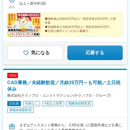
以上＋賞与年2回
給与
◆経験者は月給60万円以上！想定年収1000万円～の高
待遇
◆未経験者も月給30万円以上！想定年収500万円～
◆元請け案件メインだから裁量大
◆千葉県エリアに特化し、安定性＆将来性抜群
◆転勤なし！残業月20h以下で長く活躍できる環境
気になる
応募する
NEW
CAD事務／未経験歓迎／月給29万円～も可能／土日祝
休み
株式会社テクノプロ・コンストラクション(テクノプロ・グループ)
正社員
転勤なし
5名以上採用
職種未経験歓迎
業種未経験歓迎
まずはアシスタント業務から。 CADを使った図面作成などを通じ