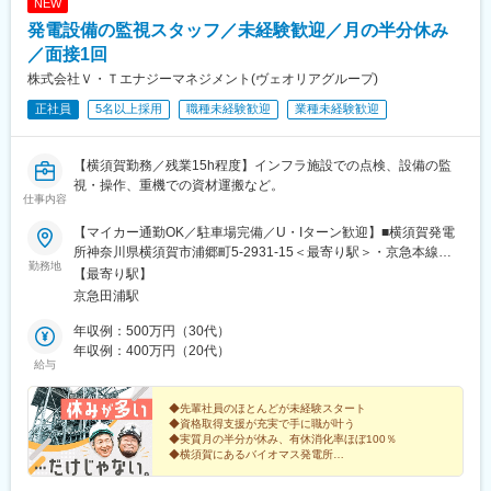
NEW
発電設備の監視スタッフ／未経験歓迎／月の半分休み
／面接1回
株式会社Ｖ・Ｔエナジーマネジメント(ヴェオリアグループ)
正社員
5名以上採用
職種未経験歓迎
業種未経験歓迎
【横須賀勤務／残業15h程度】インフラ施設での点検、設備の監
視・操作、重機での資材運搬など。
仕事内容
【マイカー通勤OK／駐車場完備／U・Iターン歓迎】■横須賀発電
所神奈川県横須賀市浦郷町5-2931-15＜最寄り駅＞・京急本線
勤務地
「追浜駅」・JR横須賀線「田浦駅」◎マイカー通勤OK！バイクや
【最寄り駅】
自転車通勤の方もいます。◎公共交通機関だとバスが便利！「深
京急田浦駅
浦工業団地」より徒歩4分です。◎U・Iターン支援あり！（引越し
代を補助します）※受動喫煙対策：あり（屋内全面禁煙）※転勤は
年収例：500万円（30代）
当面ありません。転勤がある場合でも、必ずご本人の意向を伺い
年収例：400万円（20代）
給与
ます。
◆先輩社員のほとんどが未経験スタート
◆資格取得支援が充実で手に職が叶う
◆実質月の半分が休み、有休消化率ほぼ100％
◆横須賀にあるバイオマス発電所
◆マイカーやバイクでの通勤OK
◆7兆円の売上を誇るヴェオリアグループ