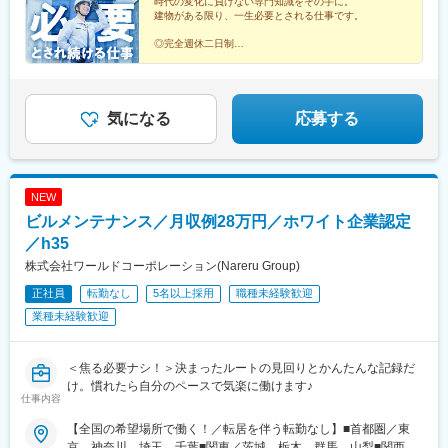
階■中部支店／愛知県名古屋市中村区名駅3-4-10 アルティメイト
時代の変化に負けない専門知識をその手に。
渡駅、武蔵増戸駅、清瀬駅、萩山駅、富士見ケ丘駅、立川南駅、
建物がある限り、一生必要とされる仕事です。
名駅1st 4階■東北支店／宮城県仙台市宮城野区榴岡4-5-5 KTビル3
押上駅、日比谷駅、新福井駅、梅島駅、西武球場前駅、荒川車庫
階■北海道支店／北海道札幌市北区7条西2-20 NCO札幌駅北口2
前駅、代田橋駅、両国駅、西武柳沢駅、志村坂上駅、氷川台駅、
◎完全週休二日制
階■九州支店／福岡市博多区博多駅東2-10-35 博多プライムイース
◎年間休日120日
東高円寺駅、河辺の森駅、西栗栖駅、三郷中央駅、鴨居駅、青砥
◎10連休取得できます！
ト8階D
駅、沼袋駅、新開地駅、門前仲町駅、京成小岩駅、三鷹駅、久米
◎東証上場グループの安定感
川駅、天神川駅、栗平駅、北鎌倉駅、青梅駅、昭和駅、森下駅(東
◎20～30代の採用実績多数！
京都)、相原駅、大崎駅、落合南長崎駅、大和駅(神奈川県)、鶴間
◎未経験から学べる研修体制！
気になる
応募する
駅、高座渋谷駅、中神駅、北楠駅、城陽駅、スポーツセンター
駅、相模金子駅、東神奈川駅、井野駅(群馬県)、岩間駅、三妻駅、
筒井駅、六十谷駅、芳養駅、今津駅(兵庫県)、桜新町駅、加太駅
(和歌山県)、六浦駅、国分寺駅、小菅駅、三ノ輪駅、稲城駅、不動
NEW
前駅、太閤通駅、石原駅(京都府)、林崎松江海岸駅、田井ノ瀬駅、
ビルメンテナンス／月収例28万円／ホワイト企業認定
矢川駅、六会日大前駅、植田駅(名古屋市営)、三河一宮駅、上野毛
駅、南御殿場駅、伊勢原駅、亀有駅、黒松内駅、新中野駅、谷塚
／h35
駅、志村三丁目駅、南砂町駅、三河島駅、千駄木駅、瑞江駅、木
株式会社ワールドコーポレーション(Nareru Group)
場駅(東京都)、相模大塚駅、上北台駅、大師橋駅、東舞鶴駅、梶が
正社員
転勤なし
5名以上採用
職種未経験歓迎
谷駅、日の出駅(東京都)、金沢文庫駅、平塚駅、牛込柳町駅、新座
駅、麻布十番駅、平井駅(東京都)、一之江駅、赤土小学校前駅、久
業種未経験歓迎
我山駅、駒沢大学駅、本庄早稲田駅、東あずま駅、根岸駅(神奈川
県)、国会議事堂前駅、青山町駅、向原駅(東京都)、東山田駅、高
槻市駅、鷺沼駅、香川駅、大濠公園駅、江戸川橋駅、池袋駅、若
＜焦る必要ナシ！＞決まったルートの見回りとかんたんな記録だ
葉台駅、京王よみうりランド駅、羽後牛島駅、新馬場駅、由仁
け。慣れたら自分のペースで気楽に働けます♪
仕事内容
駅、大鳥居駅、京成関屋駅、袖ケ浦駅、櫟本駅、砂田橋駅、武蔵
五日市駅、八日市駅、湯島駅、妙典駅、大矢知駅、平津駅、上社
【全国の希望場所で働く！／転居を伴う転勤なし】■首都圏／東
駅、木ノ下駅、甚目寺駅、川越富洲原駅、春田駅、長泉なめり
京、神奈川、埼玉、千葉■関東／茨城、栃木、群馬、山梨■関西／