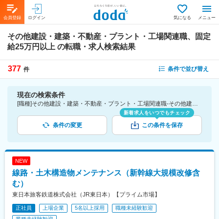
会員登録
ログイン
気になる
メニュー
その他建設・建築・不動産・プラント・工場関連職、固定
給25万円以上
の転職・求人検索結果
377
条件で並び替え
件
現在の検索条件
[職種]その他建設・建築・不動産・プラント・工場関連職-その他建設・建築・不動産・プラント・工場関連職 [詳細条件](待遇・福利厚生)固定給25万円以上
新着求人をいつでもチェック
条件の変更
この条件を保存
NEW
線路・土木構造物メンテナンス（新幹線大規模改修含
む）
東日本旅客鉄道株式会社（JR東日本）【プライム市場】
正社員
上場企業
5名以上採用
職種未経験歓迎