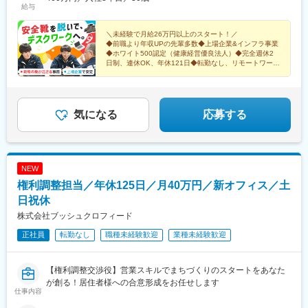
給与
＼未経験で月給26万円以上のスタート！／
◆前職より年収UPの先輩多数◆上場企業&インフラ事業
◆ホワイト500認定（健康経営優良法人）◆完全週休2
日制、連休OK、年休121日◆転勤なし、リモートワーク
OK◆賞与年2回で独自の福利厚生も充実
気になる
応募する
NEW
権利調整担当／年休125日／月40万円／新オフィス／土
日祝休
株式会社ブッシュクロフィード
正社員
転勤なし
職種未経験歓迎
業種未経験歓迎
【権利調整交渉役】営業スキルでまちづくりのスタートをあなた
が創る！居住者様への合意形成をお任せします
仕事内容