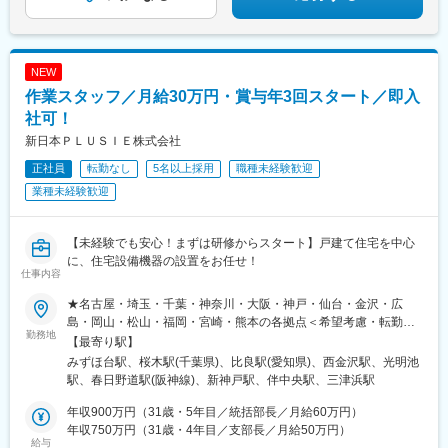
NEW
作業スタッフ／月給30万円・賞与年3回スタート／即入
社可！
新日本ＰＬＵＳＩＥ株式会社
正社員
転勤なし
5名以上採用
職種未経験歓迎
業種未経験歓迎
【未経験でも安心！まずは研修からスタート】戸建て住宅を中心
に、住宅設備機器の設置をお任せ！
仕事内容
★名古屋・埼玉・千葉・神奈川・大阪・神戸・仙台・金沢・広
島・岡山・松山・福岡・宮崎・熊本の各拠点＜希望考慮・転勤な
勤務地
し＞※車・バイク通勤の際は通勤距離分のガソリン代金を支給しま
【最寄り駅】
す。☆マイカー通勤OK☆駐車場完備■仙台支部：宮城県柴田郡柴
みずほ台駅、桜木駅(千葉県)、比良駅(愛知県)、西金沢駅、光明池
田町東船迫2丁目5-2-103■埼玉支部：埼玉県富士見市上南畑1929
駅、春日野道駅(阪神線)、新神戸駅、伴中央駅、三津浜駅
字堂ヶ谷戸1930-3■千葉支部：千葉県千葉市若葉区桜木6丁目26-
39■神奈川支部：神奈川県藤沢市遠藤2016-2■名古屋支部：愛知県
年収900万円（31歳・5年目／統括部長／月給60万円）
西春日井郡豊山町豊場野田13■金沢支部：石川県金沢市古府3丁目
年収750万円（31歳・4年目／支部長／月給50万円）
給与