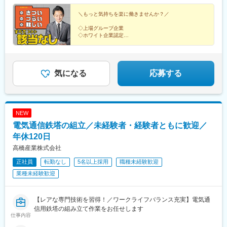
足立小台駅、前平公園駅、大森台駅、梶原駅、魚住駅、向日町
階■関西支店／大阪府大阪市中央区平野町2丁目4-9 淀屋橋PREX2
代々木公園駅、京成立石駅、志茂駅、幡ケ谷駅、辰巳駅、浮間舟
駅、静岡駅、竹橋駅、横手駅、東村山駅、王子神谷駅、浅野駅、
階■中部支店／愛知県名古屋市中村区名駅3-4-10 アルティメイト
＼もっと気持ちを楽に働きませんか？／
渡駅、武蔵増戸駅、清瀬駅、萩山駅、富士見ケ丘駅、立川南駅、
木曽川駅、小牧駅、下麻生駅、園田駅、北池袋駅、野跡駅、大学
名駅1st 4階■東北支店／宮城県仙台市宮城野区榴岡4-5-5 KTビル3
押上駅、日比谷駅、新福井駅、梅島駅、西武球場前駅、荒川車庫
前駅(滋賀県)、石山寺駅、黄檗駅(奈良線)、新井宿駅、芝浦ふ頭
◇上場グループ企業
階■北海道支店／北海道札幌市北区7条西2-20 NCO札幌駅北口2
前駅、代田橋駅、両国駅、西武柳沢駅、志村坂上駅、氷川台駅、
◇ホワイト企業認定
駅、宝塚駅、島氏永駅、北朝霞駅、徳島駅、大村駅(兵庫県)、三石
階■九州支店／福岡市博多区博多駅東2-10-35 博多プライムイース
◇完全週休2日制
東高円寺駅、河辺の森駅、西栗栖駅、三郷中央駅、鴨居駅、青砥
駅、五十鈴ケ丘駅、関下有知駅、相模湖駅、木津駅(兵庫県)、東青
◇転勤なし
ト8階D
駅、沼袋駅、新開地駅、門前仲町駅、京成小岩駅、三鷹駅、久米
山駅(三重県)、桜田門駅、外苑前駅、神谷町駅、高尾駅(東京都)、
◇月収例28万円
川駅、天神川駅、栗平駅、北鎌倉駅、青梅駅、昭和駅、森下駅(東
東京国際クルーズターミナル駅、虎ノ門駅、程久保駅、代々木八
京都)、相原駅、大崎駅、落合南長崎駅、大和駅(神奈川県)、鶴間
気になる
応募する
幡駅、小平駅、立川駅、有楽町駅、福井駅(福井県)、明大前駅、両
駅、高座渋谷駅、中神駅、北楠駅、城陽駅、スポーツセンター
国駅(都営線)、中野富士見町駅、高速神戸駅、越中島駅、小岩駅、
駅、相模金子駅、東神奈川駅、井野駅(群馬県)、岩間駅、三妻駅、
八坂駅、菊川駅(東京都)、下神明駅、椎名町駅、京急東神奈川駅、
筒井駅、六十谷駅、芳養駅、今津駅(兵庫県)、桜新町駅、加太駅
久寿川駅、荒川一中前駅、武蔵小山駅、名古屋駅、塩釜口駅、中
(和歌山県)、六浦駅、国分寺駅、小菅駅、三ノ輪駅、稲城駅、不動
野新橋駅、日暮里駅(舎人ライナー)、本駒込駅、東長崎駅、東門前
NEW
前駅、太閤通駅、石原駅(京都府)、林崎松江海岸駅、田井ノ瀬駅、
駅、竹芝駅、若松河田駅、亀戸水神駅、東尾久三丁目駅、大塚駅
電気通信鉄塔の組立／未経験者・経験者ともに歓迎／
矢川駅、六会日大前駅、植田駅(名古屋市営)、三河一宮駅、上野毛
(東京都)、宮前平駅、神楽坂駅、青物横丁駅、穴守稲荷駅、堀切
駅、南御殿場駅、伊勢原駅、亀有駅、黒松内駅、新中野駅、谷塚
年休120日
駅、茶屋ケ坂駅、末広町駅(東京都)、本郷駅(愛知県)、赤羽橋駅、
駅、志村三丁目駅、南砂町駅、三河島駅、千駄木駅、瑞江駅、木
江吉良駅、六郷土手駅、品川シーサイド駅、京急久里浜駅、熊野
高橋産業株式会社
場駅(東京都)、相模大塚駅、上北台駅、大師橋駅、東舞鶴駅、梶が
前駅、立飛駅、神保町駅、東十条駅、安善駅、下板橋駅、明治神
正社員
転勤なし
5名以上採用
職種未経験歓迎
谷駅、日の出駅(東京都)、金沢文庫駅、平塚駅、牛込柳町駅、新座
宮前駅、虎ノ門ヒルズ駅、原宿駅、立川北駅、銀座駅、福井駅、
駅、麻布十番駅、平井駅(東京都)、一之江駅、赤土小学校前駅、久
業種未経験歓迎
尾久駅、浅草橋駅、ハーバーランド駅、清澄白河駅、東白楽駅、
我山駅、駒沢大学駅、本庄早稲田駅、東あずま駅、根岸駅(神奈川
三ノ輪橋駅、戸越銀座駅、近鉄名古屋駅、日暮里駅、浜松町駅、
県)、国会議事堂前駅、青山町駅、向原駅(東京都)、東山田駅、高
早稲田駅(東京メトロ)、熊野前駅(舎人ライナー)、大塚駅前駅、牛
槻市駅、鷺沼駅、香川駅、大濠公園駅、江戸川橋駅、池袋駅、若
【レアな専門技術を習得！／ワークライフバランス充実】電気通
田駅(東京都)、本郷三丁目駅、鈴木町駅、栄町駅(東京都)、小川町
葉台駅、京王よみうりランド駅、羽後牛島駅、新馬場駅、由仁
信用鉄塔の組み立て作業をお任せします
駅(東京都)、弁天橋駅、三田駅(東京都)
仕事内容
駅、大鳥居駅、京成関屋駅、袖ケ浦駅、櫟本駅、砂田橋駅、武蔵
五日市駅、八日市駅、湯島駅、妙典駅、大矢知駅、平津駅、上社