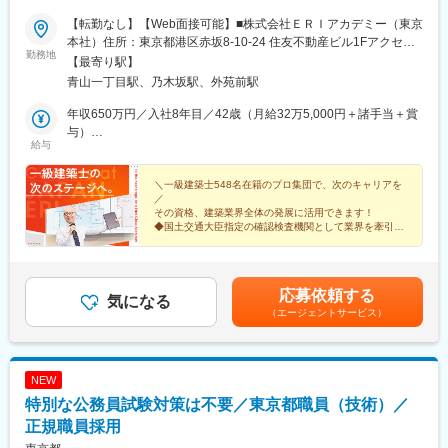
【転勤なし】【Web面接可能】■株式会社ＥＲＩアカデミー（東京
本社）住所：東京都港区赤坂8-10-24 住友不動産ビル1Fアクセ
勤務地
ス：東京メトロ半蔵門線、銀座線、大江戸線／青山一丁目駅、千
【最寄り駅】
代田線／乃木坂駅 ※株式会社ＥＲＩアカデミーへ在籍出向となり
青山一丁目駅、乃木坂駅、外苑前駅
ます■出向先：株式会社ＥＲＩアカデミー■事業内容：・建築士法
に基づく定期講習の実施（一級建築士定期講習、二級建築士定期
年収650万円／入社8年目／42歳（月給32万5,000円＋諸手当＋賞
講習、木造建築士定期講習）・建築技術者向け技術研修、講習、
与）
給与
セミナーなどの企画・実施・建設関連企業向け技術研修、教育プ
年収590万円／入社4年目／31歳（月給30万円＋諸手当＋賞与）
ログラムの提案・実施・建築技術に関する講習、研修などへの講
師派遣・その他 関連する業務※受動喫煙防止対策：屋内全面禁煙
＼一級建築士548名在籍のプロ集団で、次のキャリアを
／
その資格、建築業界全体の発展に活用できます！
◆国土交通大臣指定の確認検査機関として業界を牽引
◆建築士が受講必須の定期講習を担当
◆実働7.5h
◆グループ内講座の受講も可能
応募依頼する
気になる
（エージェントサービス）
NEW
特別な公務員試験対策は不要／東京都職員（技術）／
正規職員採用