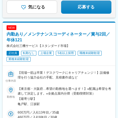
＼福利厚生充実・安定した環境で技術と経験を身につけ
よう！／
気になる
応募する
NEW
内勤あり／メンテナンスコーディネーター／賞与2回／
年休121
株式会社三機サービス【スタンダード市場】
正社員
転勤なし
上場企業
5名以上採用
職種未経験歓迎
業種未経験歓迎
【現場一筋は卒業！デスクワークにキャリアチェンジ！】設備修
理を行う協力会社の手配、見積書作成など
仕事内容
【東京都・大阪府…希望の勤務地を選べます！】※配属は希望を考
慮して決定します。※全拠点屋内分煙（受動喫煙対策）
勤務地
【最寄り駅】
亀戸駅、江坂駅
600万円／入社13年目／35歳
460万円／入社8年目／30歳