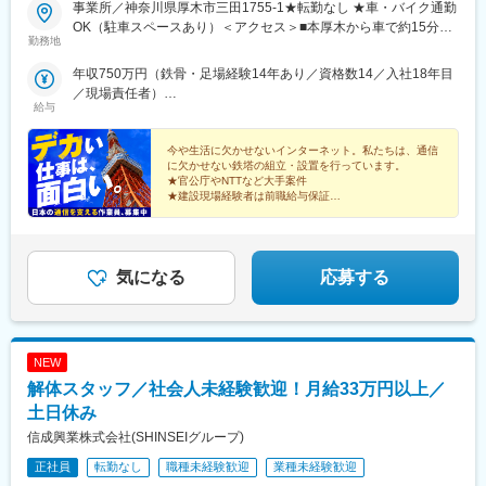
事業所／神奈川県厚木市三田1755-1★転勤なし ★車・バイク通勤
駅、木ノ下駅、甚目寺駅、川越富洲原駅、春田駅、長泉なめり
OK（駐車スペースあり）＜アクセス＞■本厚木から車で約15分
駅、古庄駅、芝川駅、富士岡駅、門出駅、関ケ原駅、千城台駅、
勤務地
（厚木ゴルフプラザ近く）■神奈川中央交通バス「三田十日市場」
室蘭駅、上板橋駅、羽島市役所前駅、大和田駅(北海道)、阿佐ケ谷
駅下車すぐ※現場エリア／神奈川県中心に、東京都、千葉県、埼玉
年収750万円（鉄骨・足場経験14年あり／資格数14／入社18年目
駅、上永谷駅、雑色駅、六町駅、港町駅、鮫洲駅、日進駅(北海
県、茨城県、栃木県、群馬県といった首都圏と中部地方、そして
／現場責任者）
道)、丸亀駅、和田町駅、武蔵砂川駅、港南台駅、亀山駅(三重
秋田県、青森県、北海道方面など。※全国にニーズがあります。出
給与
年収650万円（足場経験16年あり／資格数6／入社8年目）
県)、勝川駅、中山駅(神奈川県)、ウッディタウン中央駅、聖蹟桜
張の際は、宿泊費と交通費を全額会社負担します。※受動喫煙対
ケ丘駅、久里浜駅、倉見駅、海老名駅(相模線)、当麻寺駅、美乃坂
策：事務所内禁煙（喫煙ルームあり）
今や生活に欠かせないインターネット。私たちは、通信
本駅、本郷台駅、玉川学園前駅、古淵駅、京成高砂駅、社家駅、
に欠かせない鉄塔の組立・設置を行っています。
足立小台駅、前平公園駅、大森台駅、梶原駅、魚住駅、向日町
★官公庁やNTTなど大手案件
駅、静岡駅、竹橋駅、横手駅、東村山駅、王子神谷駅、浅野駅、
★建設現場経験者は前職給与保証
★未経験でも月額35万円スタート
木曽川駅、小牧駅、下麻生駅、園田駅、北池袋駅、野跡駅、大学
★残業月20時間以下
前駅(滋賀県)、石山寺駅、黄檗駅(奈良線)、新井宿駅、芝浦ふ頭
駅、宝塚駅、島氏永駅、北朝霞駅、徳島駅、大村駅(兵庫県)、三石
駅、五十鈴ケ丘駅、関下有知駅、相模湖駅、木津駅(兵庫県)、東青
気になる
応募する
山駅(三重県)、桜田門駅、外苑前駅、神谷町駅、高尾駅(東京都)、
東京国際クルーズターミナル駅、虎ノ門駅、程久保駅、代々木八
幡駅、小平駅、立川駅、有楽町駅、福井駅(福井県)、明大前駅、両
国駅(都営線)、中野富士見町駅、高速神戸駅、越中島駅、小岩駅、
NEW
八坂駅、菊川駅(東京都)、下神明駅、椎名町駅、京急東神奈川駅、
解体スタッフ／社会人未経験歓迎！月給33万円以上／
久寿川駅、荒川一中前駅、武蔵小山駅、名古屋駅、塩釜口駅、中
野新橋駅、日暮里駅(舎人ライナー)、本駒込駅、東長崎駅、東門前
土日休み
駅、竹芝駅、若松河田駅、亀戸水神駅、東尾久三丁目駅、大塚駅
信成興業株式会社(SHINSEIグループ)
(東京都)、宮前平駅、神楽坂駅、青物横丁駅、穴守稲荷駅、堀切
正社員
駅、茶屋ケ坂駅、末広町駅(東京都)、本郷駅(愛知県)、赤羽橋駅、
転勤なし
職種未経験歓迎
業種未経験歓迎