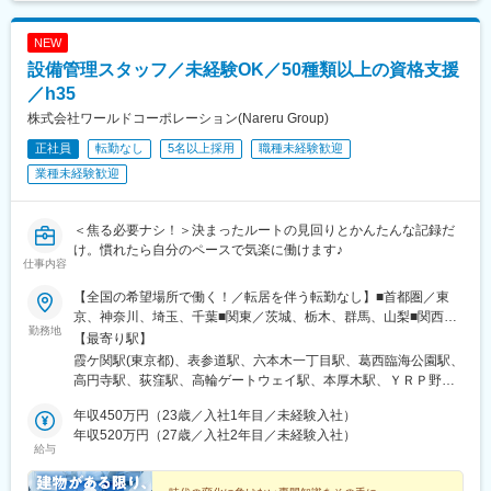
NEW
設備管理スタッフ／未経験OK／50種類以上の資格支援
／h35
株式会社ワールドコーポレーション(Nareru Group)
正社員
転勤なし
5名以上採用
職種未経験歓迎
業種未経験歓迎
＜焦る必要ナシ！＞決まったルートの見回りとかんたんな記録だ
け。慣れたら自分のペースで気楽に働けます♪
仕事内容
【全国の希望場所で働く！／転居を伴う転勤なし】■首都圏／東
京、神奈川、埼玉、千葉■関東／茨城、栃木、群馬、山梨■関西／
勤務地
大阪、兵庫、京都、奈良、和歌山、滋賀■中部／愛知、岐阜、三
【最寄り駅】
重、静岡■北信越／新潟、富山、石川、福井、長野■北海道・東北
霞ケ関駅(東京都)、表参道駅、六本木一丁目駅、葛西臨海公園駅、
／北海道、青森、秋田、岩手、宮城、福島、山形■中四国／鳥取、
高円寺駅、荻窪駅、高輪ゲートウェイ駅、本厚木駅、ＹＲＰ野比
島根、岡山、広島、山口、徳島、香川、愛媛、高知■九州／福岡、
駅、榊原温泉口駅、千歳船橋駅、東青梅駅、市場前駅、狭間駅、
佐賀、長崎、大分、熊本、宮崎、鹿児島、沖縄【事業所住所】■東
年収450万円（23歳／入社1年目／未経験入社）
谷保駅、テレコムセンター駅、飛田給駅、高松駅(東京都)、新高島
京本社／東京都千代田区二番町3番地5麹町三葉ビル3階■キャリア
年収520万円（27歳／入社2年目／未経験入社）
平駅、昭和島駅、拝島駅、北赤羽駅、柴崎体育館駅、西馬込駅、
給与
開発オフィス／東京都千代田区二番町12-8ロイヤルビルディング1
内幸町駅、東府中駅、高幡不動駅、一橋学園駅、伊豆北川駅、
階■関西支店／大阪府大阪市中央区平野町2丁目4-9 淀屋橋PREX2
代々木公園駅、京成立石駅、志茂駅、幡ケ谷駅、辰巳駅、浮間舟