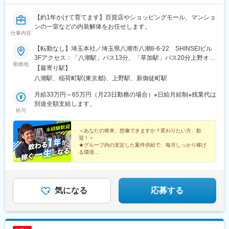
江吉良駅、六郷土手駅、品川シーサイド駅、京急久里浜駅、熊野
前駅、立飛駅、神保町駅、東十条駅、安善駅、下板橋駅、明治神
【約1年かけて育てます】百貨店やショッピングモール、マンショ
宮前駅、虎ノ門ヒルズ駅、原宿駅、立川北駅、銀座駅、福井駅、
ンの一室などの内装解体をお任せします。
尾久駅、浅草橋駅、ハーバーランド駅、清澄白河駅、東白楽駅、
仕事内容
三ノ輪橋駅、戸越銀座駅、近鉄名古屋駅、日暮里駅、浜松町駅、
早稲田駅(東京メトロ)、熊野前駅(舎人ライナー)、大塚駅前駅、牛
【転勤なし】埼玉本社／埼玉県八潮市八潮8-6-22 SHINSEIビル
田駅(東京都)、本郷三丁目駅、鈴木町駅、栄町駅(東京都)、小川町
3Fアクセス：「八潮駅」バス13分、「草加駅」バス20分上野オフ
勤務地
駅(東京都)、弁天橋駅、三田駅(東京都)
ィス／東京都台東区東上野5-4-19 第一佐藤ビル2Fアクセス：「稲
【最寄り駅】
荷町駅」徒歩1分※転居を伴う転勤はありません。受動喫煙対策：
八潮駅、稲荷町駅(東京都)、上野駅、新御徒町駅
あり（オフィス内禁煙）
月給33万円～65万円（月23日勤務の場合）※日給月給制※残業代は
別途全額支給します。
給与
＜あなたの将来、想像できますか？変わりたい方、歓
迎！＞
★グループ内の安定した案件供給で、毎月しっかり稼げ
る環境
★道具の名前から教えるから、社会人未経験の方も安心
★未経験でも、1年半で現場リーダーになった先輩も
気になる
応募する