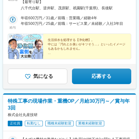
県（湘南）の募集です。ご希望を最大限考慮して配属いたしま
【最寄り駅】
す。【千葉本社】千葉県千葉市花見川区犢橋町1627-12＜アクセ
八千代台駅、逆井駅、茂原駅、祇園駅(千葉県)、長後駅
ス＞「八千代台駅」より車15分【柏営業所】千葉県柏市塚崎965-
5＜アクセス＞「逆井駅」より車10分【茂原営業所】★事務所移
年収600万円／31歳／前職：営業職／経験4年
転に伴い新規オープン！千葉県茂原市早野新田78-3＜アクセス＞
年収500万円／25歳／前職：サービス業／未経験／入社3年目
給与
「茂原駅」より車5分【木更津営業所】★26年5月リニューアル！
千葉県木更津市祇園1-15-10＜アクセス＞「祇園駅」より徒歩10
分【成田営業所】千葉県成田市北須賀1642-1＜アクセス＞「成田
生活排水を処理する【浄化槽】。
中には「汚れとか臭いがキツそう…」といったイメージ
駅」より車15分【湘南営業所】神奈川県藤沢市葛原1240-1＜アク
もあるかもしれません。
セス＞「長後駅」より車11分※受動喫煙対策：敷地内喫煙可能場
所あり※転居を伴わない異動あり
ですが、実はイメージとギャップがあるのが浄化槽のメ
ンテナンス！
イメージが180度変わる、浄化槽の裏側をご紹介しま
す！
気になる
応募する
特殊工事の現場作業・重機OP／月給30万円～／賞与年
3回
株式会社丸産技研
正社員
転勤なし
職種未経験歓迎
業種未経験歓迎