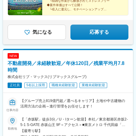
└煩雑な作業から解放されてストレスフリー
本、大分、長崎■海外／シンガポール、ミャンマー、バングラデシ
ン出身「社員の安心と幸せを第一に考える会社にしたい」という
海浜幕張駅、柏駅、松戸駅、おゆみ野駅、船橋駅、佐倉駅、京成
◆案件単価はすべて公開！
ュ、メキシコ、ドバイ、台湾海外にも事業を展開し、技術者がグ
想いから、業界内でも高水準となる月給60万円以上を用意しまし
千葉駅、新鎌ケ谷駅、成田空港駅(鉄道)、大宮駅(埼玉県)、志茂
└収入に還元し、モチベーションアップ
ローバルに活躍できる環境です！
た。担当プロジェクトも収入や働き方など、重視するポイントに
◆キャリアアップ実績多数！
駅、熊谷駅、浦和美園駅、東川口駅、所沢駅、籠原駅、南浦和
└大手ゼネコンへ転籍した事例もあり
応じて決めたいと考えているため、あなたの希望を聞かせてくだ
駅、深谷駅、越谷レイクタウン駅、鉄道博物館駅、浦和駅、武蔵
さい。＜年収例＞754万円／38歳1256万円／50歳787万円／62歳
浦和駅、八木崎駅、水戸駅、つくば駅、守谷駅、日立駅、土浦
865万円／40歳
駅、古河駅、工機前駅、ひたち野うしく駅、石岡駅、取手駅、東
気になる
応募する
海駅、牛久駅、下館駅、新栃木駅、小山駅、東武ワールドスクウ
ェア駅、真岡駅、日光駅、栃木駅、雀宮駅、佐野駅、黒磯駅、
間々田駅、下今市駅、那須塩原駅、足利駅、岡本駅(栃木県)、高崎
駅、伊勢崎駅、上神梅駅、土合口駅、新前橋駅、長野原草津口
NEW
駅、館林駅、横川駅(群馬県)、川原湯温泉駅、城東駅、水沼駅、高
不動産開発／未経験歓迎／年休120日／残業平均月7.8
崎問屋町駅、水上駅、板倉東洋大前駅、南方駅(大阪府)、西梅田
駅、阿倍野駅(阪堺線)、京橋駅(大阪府)、安治川口駅、なんば駅(地
時間
下鉄)、鶴橋駅、今宮戎駅、十三駅、大阪城公園駅、門真南駅、心
株式会社リブ・マックス(リブマックスグループ)
斎橋駅、万博記念公園駅、堺筋本町駅、姫路駅、三ノ宮駅、城崎
正社員
5名以上採用
職種未経験歓迎
業種未経験歓迎
温泉駅、西明石駅、花隈駅、加古川駅、三宮駅(神戸新交通)、甲子
園駅、尼崎駅(東海道本線)、中山寺駅、中八木駅、西神中央駅、宝
塚駅、京都駅、嵐山駅(京福線)、トロッコ嵯峨駅、稲荷駅、祇園四
【グループ売上819億円超／選べるキャリア】土地や中古建物の
条駅、烏丸御池駅、京阪山科駅、伏見稲荷駅、西木津駅、福知山
活用方法の企画～進行管理をお任せします！
駅、宇治駅(奈良線)、嵐山駅(阪急線)、烏丸駅、奈良駅、近鉄奈良
仕事内容
駅、大和西大寺駅、橿原神宮前駅、大和八木駅、天理駅、大和小
泉駅、高の原駅、桜井駅(奈良県)、信貴山下駅、尼ケ辻駅、田原本
【「赤坂駅」徒歩3分／U・Iターン歓迎】本社／東京都港区赤坂2-
駅、二階堂駅、松江しんじ湖温泉駅、米原駅、彦根駅、長浜駅、
5-1 S-GATE 赤坂山王 9F＜アクセス＞■東京メトロ 千代田線「赤
勤務地
守山駅、草津駅(滋賀県)、近江八幡駅、大津駅、京阪膳所駅、栗東
坂駅」徒歩3分■東京メトロ 銀座線・南北線「溜池山王駅」徒歩4
【最寄り駅】
駅、南彦根駅、京阪石山駅、信楽駅、野洲駅、京阪大津京駅、和
分■東京メトロ 銀座線・丸ノ内線「赤坂見附駅」徒歩5分★初期費