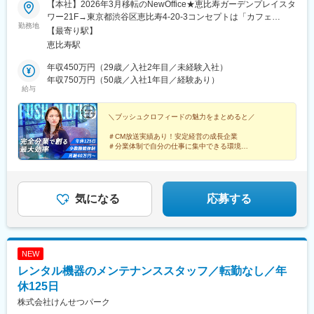
【本社】2026年3月移転のNewOffice★恵比寿ガーデンプレイスタ
ワー21F→東京都渋谷区恵比寿4-20-3コンセプトは「カフェ
勤務地
風」。キレイで清潔感のあるオフィス環境で、居心地の良さはバ
【最寄り駅】
ツグン！夜はバーカウンターとして利用する社員もいたり、窓際
恵比寿駅
のソファ席ではPC業務や、読書をするもよし◎こだわりたっぷり
のオフィスは、是非ご来社いただいて体感してください！≪
年収450万円（29歳／入社2年目／未経験入社）
ACCESS ≫JR山手線「恵比寿駅」東口徒歩5分東京メトロ日比
年収750万円（50歳／入社1年目／経験あり）
給与
谷線「恵比寿駅」1番出口徒歩7分
＼ブッシュクロフィードの魅力をまとめると／
＃CM放送実績あり！安定経営の成長企業
＃分業体制で自分の仕事に集中できる環境
＃必要なのは「聞く力」！営業スキルが活きる
＃年休125日＆土日祝休みでメリハリも◎
＃オフィスdeやさい！健康福利厚生アリ
気になる
応募する
NEW
レンタル機器のメンテナンススタッフ／転勤なし／年
休125日
株式会社けんせつパーク