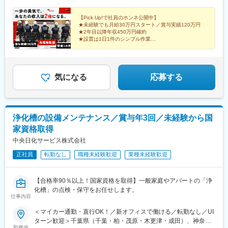
76■大阪支部：大阪府堺市南区檜尾3077-1■神戸支部：兵庫県神戸
市中央区小野浜町8-70■神戸本社：兵庫県神戸市中央区生田町1丁
目4-1Chodhari21西館9階■岡山支部：岡山県岡山市南区藤田564-
【Pick Up!で社員のホンネ公開中】
★未経験でも月給30万円スタート／賞与実績120万円
162■広島支部：広島県広島市安佐南区伴中央7丁目18-34■松山支
★2年目以降年収450万円確約
部：愛媛県松山市船ケ谷町295番地1■福岡支部：福岡県糟屋郡宇
★設置は1日1件のシンプル作業
美町炭焼1186-1■宮崎支部：宮崎県都城市高城町穂満坊412-1■熊
★約3カ月の研修でゼロから成長
★転勤なし＆マイカー通勤OK
本支部：熊本県熊本市北区徳王2丁目7-72
★5連休の取得も可能
気になる
応募する
浄化槽の設備メンテナンス／賞与年3回／未経験から国
家資格取得
中央日化サービス株式会社
正社員
転勤なし
職種未経験歓迎
業種未経験歓迎
【合格率90％以上！国家資格を取得】一般家庭やアパートの「浄
化槽」の点検・保守をお任せします。
仕事内容
＜マイカー通勤・直行OK！／新オフィスで働ける／転勤なし／UI
ターン歓迎＞千葉県（千葉・柏・茂原・木更津・成田）、神奈川
勤務地