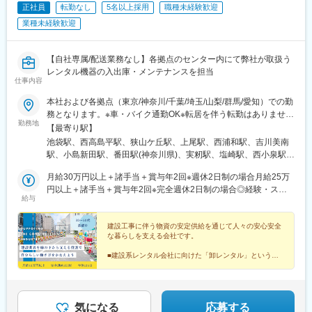
正社員
転勤なし
5名以上採用
職種未経験歓迎
業種未経験歓迎
【自社専属/配送業務なし】各拠点のセンター内にて弊社が取扱う
レンタル機器の入出庫・メンテナンスを担当
仕事内容
本社および各拠点（東京/神奈川/千葉/埼玉/山梨/群馬/愛知）での勤
務となります。※車・バイク通勤OK※転居を伴う転勤はありません
勤務地
★太田センター（群馬）オープニングメンバー募集中！＜東京＞■
【最寄り駅】
池袋本社/東京都豊島区南池袋2-28-14 大和証券池袋ビル7F＜埼玉
池袋駅、西高島平駅、狭山ケ丘駅、上尾駅、西浦和駅、吉川美南
＞■和光総合仮設センター/埼玉県和光市下新倉6-15■所沢センタ
駅、小島新田駅、番田駅(神奈川県)、実籾駅、塩崎駅、西小泉駅、
ー/埼玉県所沢市林2-127-1■さいたま上尾センター/埼玉県さいたま
蟹江駅、東池袋駅、都電雑司ケ谷駅
市北区別所町65-4■朝霞総合保安センター/埼玉県朝霞市大字上内
月給30万円以上＋諸手当＋賞与年2回※週休2日制の場合月給25万
間木818■三郷内装仮設センター/埼玉県三郷市上彦名54-1＜神奈川
円以上＋諸手当＋賞与年2回※完全週休2日制の場合◎経験・スキ
給与
＞■川崎センター/神奈川県川崎市川崎区塩浜4-8-2■相模原センタ
ルによって当社規定により決定します◎超過分は100％支給いた
ー/神奈川県相模原市中央区田名9314＜千葉＞■千葉北センター／
します
千葉県千葉市花見川区天戸町756-4 ＜山梨＞■山梨営業所・機材セ
建設工事に伴う物資の安定供給を通じて人々の安心安全
な暮らしを支える会社です。
ンター/山梨県南アルプス市飯野2895-1＜群馬＞■太田センター/営
業所群馬県太田市末広町544‐6<愛知>■名古屋センター/愛知県海部
■建設系レンタル会社に向けた「卸レンタル」というニ
郡蟹江町西之森5-12-1
ッチ分野で成長
■取引先は法人のみ／自社勤務＆配送業務なし
■月給25万円以上・土日祝休み・年休125日 ほか
気になる
応募する