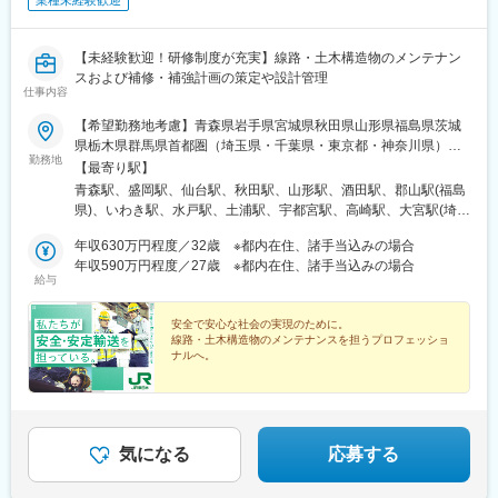
業種未経験歓迎
【未経験歓迎！研修制度が充実】線路・土木構造物のメンテナン
スおよび補修・補強計画の策定や設計管理
仕事内容
【希望勤務地考慮】青森県岩手県宮城県秋田県山形県福島県茨城
県栃木県群馬県首都圏（埼玉県・千葉県・東京都・神奈川県）新
勤務地
潟県山梨県長野県【変更の範囲】業務上の必要がある場合、雇い
【最寄り駅】
入れ直後のエリア外に転勤・出向することがあります。その場合
青森駅、盛岡駅、仙台駅、秋田駅、山形駅、酒田駅、郡山駅(福島
は会社が定める勤務地となります。※勤務地は、各エリアの中から
県)、いわき駅、水戸駅、土浦駅、宇都宮駅、高崎駅、大宮駅(埼玉
第３希望まで選んで応募していただきます。※屋内の受動喫煙対策
県)、熊谷駅、千葉駅、木更津駅、西船橋駅、我孫子駅、新宿駅、
／あり(喫煙専用室設置)【勤務地について】記載の勤務地の住所に
年収630万円程度／32歳 ※都内在住、諸手当込みの場合
目黒駅、神田駅(東京都)、品川駅、新大久保駅、田端駅、八王子
ついては各エリアにおける一例となります。
年収590万円程度／27歳 ※都内在住、諸手当込みの場合
駅、川崎駅、横浜駅、小田原駅、新潟駅、長岡駅、甲府駅、長野
給与
駅、松本駅、仙台駅(地下鉄)、宇都宮駅東口駅、栄町駅(千葉県)、
京成西船駅、南新宿駅、不動前駅、岩本町駅、高輪ゲートウェイ
安全で安心な社会の実現のために。
駅、西武新宿駅、京王八王子駅、八丁畷駅、平沼橋駅、西松本
線路・土木構造物のメンテナンスを担うプロフェッショ
駅、宮城野通駅、東宿郷駅、京成千葉駅、代々木駅、五反田駅、
ナルへ。
淡路町駅、大久保駅(東京都)、高島町駅、渚駅(長野県)
◆未経験者活躍中！充実の研修体制があるから安心
◆東証プライム上場／安定基盤があり将来性抜群
◆JR東日本の正社員／人生と暮らしを支える各種手当が
充実
気になる
応募する