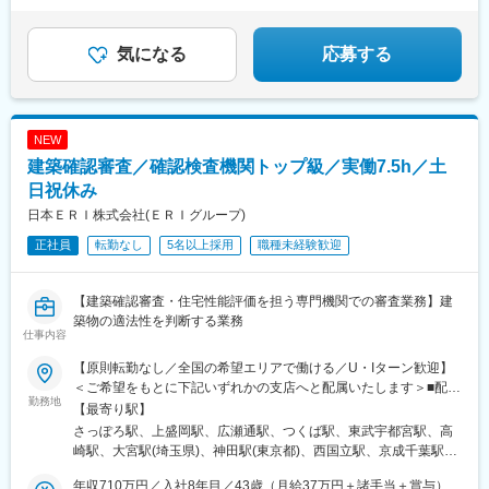
【4】年間休日123日×残業月平均1.3時間
下駅、滑川駅、魚津駅、高岡駅、鐘釣駅、若栗駅、オークスカナ
ルパークホテル富山前、三国港駅、鯖江駅、小浜駅、越前大野
気になる
応募する
駅、森田駅、花堂駅、行橋駅、新宮中央駅、二日市駅、西鉄香椎
駅、中洲川端駅、福岡空港駅(鉄道)、湯本駅、泉駅(常磐線)、新白
河駅、湯野上温泉駅、原ノ町駅、福島学院前駅、三宮駅(神戸新交
通)、尼崎駅(東海道本線)、宝塚駅、中山寺駅、中八木駅、明石
駅、旭川四条駅、小樽駅、新千歳空港駅(鉄道)、函館駅、新函館北
NEW
斗駅、九度山駅、岩出駅、御坊駅、新宮駅、加太駅(和歌山県)、和
建築確認審査／確認検査機関トップ級／実働7.5h／土
歌山大学前駅、立会川駅、王子神谷駅、赤羽駅、乃木坂駅、千葉
日祝休み
中央駅、新宿西口駅、新高島駅、新静岡駅、北鉄金沢駅、丸の内
駅(愛知県)、大須観音駅、名鉄名古屋駅、矢田駅(愛知県)、ＪＲ松
日本ＥＲＩ株式会社(ＥＲＩグループ)
山駅前駅、港山駅、岡山駅、安里駅、奥武山公園駅、田茂山駅、
正社員
転勤なし
5名以上採用
職種未経験歓迎
鵜沼駅、名取駅、宇治駅(京阪線)、嵯峨嵐山駅、元田中駅、山科
駅、嵐電嵯峨駅、京都河原町駅、新水前寺駅、人吉温泉駅、中央
前橋駅、新白島駅、琴電志度駅、栗林駅、高松駅(香川県)、春日部
【建築確認審査・住宅性能評価を担う専門機関での審査業務】建
駅、あすなろう四日市駅、近鉄富田駅、石山駅、大津京駅、膳所
築物の適法性を判断する業務
駅、中洲通駅、高見橋駅、伊勢佐木長者町駅、馬車道駅、登戸
仕事内容
駅、武蔵小杉駅、弘前東高前駅、古庄駅、吉原本町駅、京成船橋
【原則転勤なし／全国の希望エリアで働ける／U・Iターン歓迎】
駅、萩ノ茶屋駅、大阪ビジネスパーク駅、大阪難波駅、なにわ橋
＜ご希望をもとに下記いずれかの支店へと配属いたします＞■配属
駅、大阪上本町駅、新地中華街駅、新橋駅、西日暮里駅、秋葉原
勤務地
支店札幌：北海道札幌市盛岡：岩手県盛岡市仙台：宮城県仙台市
【最寄り駅】
駅、牛田駅(東京都)、蔵前駅、とうきょうスカイツリー駅、今市
つくば：茨城県つくば市宇都宮：栃木県宇都宮市高崎：群馬県高
駅、西田原本駅、生駒駅、王寺駅、新魚津駅、インテック本社前
さっぽろ駅、上盛岡駅、広瀬通駅、つくば駅、東武宇都宮駅、高
崎市さいたま：埼玉県さいたま市東京：東京都千代田区立川：東
駅、サンドーム西駅、越前花堂駅、紫駅、香椎駅、呉服町駅(福岡
崎駅、大宮駅(埼玉県)、神田駅(東京都)、西国立駅、京成千葉駅、
京都立川市千葉：千葉県千葉市横浜：神奈川県横浜市新潟：新潟
県)、三ノ宮駅、宝塚南口駅、中山観音駅、山陽明石駅、さっぽろ
高島町駅、新潟駅、権堂駅、松本駅、金沢駅、静岡駅、国際セン
県新潟市長野：長野県長野市松本：長野県松本市金沢：石川県金
年収710万円／入社8年目／43歳（月給37万円＋諸手当＋賞与）