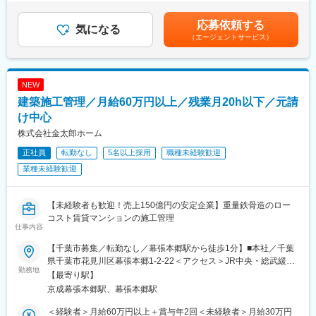
応募依頼する
気になる
（エージェントサービス）
NEW
建築施工管理／月給60万円以上／残業月20h以下／元請
け中心
株式会社金太郎ホーム
正社員
転勤なし
5名以上採用
職種未経験歓迎
業種未経験歓迎
【未経験者も歓迎！売上150億円の安定企業】重量鉄骨造のロー
コスト賃貸マンションの施工管理
仕事内容
【千葉市募集／転勤なし／幕張本郷駅から徒歩1分】■本社／千葉
県千葉市花見川区幕張本郷1-2-22＜アクセス＞JR中央・総武緩行
勤務地
線幕張本郷駅より徒歩1分※受動喫煙対策：屋内全面禁煙
【最寄り駅】
京成幕張本郷駅、幕張本郷駅
＜経験者＞月給60万円以上＋賞与年2回＜未経験者＞月給30万円