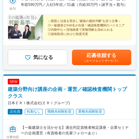
駅、函館駅前駅、京王八王子駅、王子駅、赤羽岩淵駅、都庁前
ター駅、津駅、烏丸御池駅、本町駅、神戸三宮駅(阪神)、大元駅、
沢市静岡：静岡県静岡市名古屋：愛知県名古屋市三重：三重県津
年収590万円／入社5年目／31歳（月給30万円＋諸手当＋賞与）
駅、日吉町駅、七ツ屋駅、三宮・花時計前駅、矢場町駅、近鉄名
八丁堀駅(広島県)、新山口駅、昭和町駅(香川県)、西堀端駅、博多
給与
市京都：京都府京都市大阪：大阪府大阪市神戸：兵庫県神戸市岡
古屋駅、大曽根駅、西堀端駅、西川緑道公園駅、おもろまち駅、
駅、小倉駅(福岡県)、大波止駅、通町筋駅、大分駅、高見橋駅、青
山：岡山県岡山市広島：広島県広島市山口：山口県山口市高松：
犬山遊園駅、四宮駅、嵐山駅(京福線)、三条駅(京都府)、新水前寺
山一丁目駅、札幌駅、あおば通駅、岩本町駅、立川南駅、千葉
香川県高松市松山：愛媛県松山市福岡：福岡県福岡市北九州：福
～図面と法規を照合し“建築の最終判断”を担う仕事～
駅前駅、三俣駅、白島駅(広島高速交通線)、栗林公園北口駅、片原
駅、新高島駅、市役所前駅(長野県)、北松本駅、北鉄金沢駅、日吉
◎一級建築士548名が在籍！確認検査機関のパイオニア
岡県北九州市長崎：長崎県長崎市熊本：熊本県熊本市大分：大分
町駅(香川県)、唐橋前駅、近江神宮前駅、錦駅、神田駅(鹿児島
町駅、近鉄名古屋駅、丸太町駅(京都市営)、堺筋本町駅、三宮駅
◎内勤中心＋現地検査で実物理解を深められる
県大分市鹿児島：鹿児島県鹿児島市■本社東京都港区赤坂8-10-24
県)、鹿児島中央駅、日本大通り駅、東静岡駅、ジヤトコ前駅、東
(神戸新交通)、胡町駅、本町一丁目駅、東比恵駅、めがね橋駅、藤
◎資格取得に向けた制度充実
住友不動産青山ビル南館＜アクセス＞青山一丁目駅より徒歩5分※
海神駅、動物園前駅、森ノ宮駅、なんば駅(南海線)、北浜駅(大阪
崎宮前駅、加治屋町駅、乃木坂駅、大通駅、仙台駅(地下鉄)、秋葉
受動喫煙対策あり：敷地内全面禁煙
府)、桃谷駅、観光通駅、築地市場駅、西日暮里駅(舎人ライナ
原駅、立川駅、千葉中央駅、横浜駅、西松本駅、新静岡駅、名古
ー)、岩本町駅、京成関屋駅、田原町駅(東京都)、曳舟駅、宝山寺
屋駅、三ノ宮駅、立町駅、南堀端駅、浜町アーケード駅、水道町
応募依頼する
駅、新王寺駅、末広町駅(富山県)、富山駅、西鯖江駅、ベル前駅、
駅、鹿児島中央駅前駅
気になる
（エージェントサービス）
西鉄二日市駅、香椎宮前駅、櫛田神社前駅、西新町駅、北１２条
駅、松風町駅
NEW
建築分野向け講座の企画・運営／確認検査機関トップ
クラス
日本ＥＲＩ株式会社(ＥＲＩグループ)
正社員
転勤なし
職種未経験歓迎
業種未経験歓迎
【一級建築士を活かせる】適合判定資格者検定講座・企業セミナ
ーの企画運営（有資格者の先輩フォローあり）
仕事内容