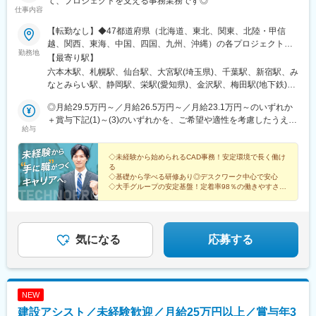
て、プロジェクトを支える事務業務です◎
仕事内容
【転勤なし】◆47都道府県（北海道、東北、関東、北陸・甲信
越、関西、東海、中国、四国、九州、沖縄）の各プロジェクト先※
勤務地
希望勤務地にほぼ100％配属。希望のエリアを聞かせてくださ
【最寄り駅】
い。※エリアにより異なる場合がありますが、希望エリアを管轄す
六本木駅、札幌駅、仙台駅、大宮駅(埼玉県)、千葉駅、新宿駅、み
る支店内で配属されています。※U・Iターン支援あり（引越し費用
なとみらい駅、静岡駅、栄駅(愛知県)、金沢駅、梅田駅(地下鉄)、
会社負担）※各プロジェクト近くに自己負担実質0円の社宅あり※
神戸三宮駅(阪神)、銀山町駅、博多駅、八王子駅、江坂駅、中部国
社内規定あり北海道 東北／青森、岩手、宮城、秋田、山形、福島
◎月給29.5万円～／月給26.5万円～／月給23.1万円～のいずれか
際空港駅(鉄道)、伏見駅(愛知県)、鶴舞駅、上前津駅、国際センタ
関東／東京、神奈川、千葉、埼玉、茨城、栃木、群馬 北陸・甲信
＋賞与下記(1)～(3)のいずれかを、ご希望や適性を考慮したうえで
ー駅、ナゴヤドーム前矢田駅、今治駅、大手町駅(愛媛県)、梅津寺
給与
越／新潟、長野、富山、石川、福井、山梨 関西／大阪、京都、滋
決定します。＼1年目の想定年収359万円～407万円／(1)月給23万
駅、新居浜駅、壬生川駅、伊予大洲駅、友部駅、ひたち野うしく
賀、兵庫、奈良、和歌山 東海／愛知、静岡、三重、岐阜 中国・四
1,000円＋賞与年2回（計2ヶ月分）※固定残業なし(2)月給26万
駅、牛久駅、古河駅、鹿島神宮駅、取手駅、妹尾駅、岡山駅前
国／鳥取、島根、岡山、広島、山口、徳島、香川、高知、愛媛 九
5,000円＋賞与なし（一律支給の業績手当6万6,200円を含む）※固
◇未経験から始められるCAD事務！安定環境で長く働け
駅、大元駅、宇野駅、児島駅、茶屋町駅、牧志駅、壺川駅、小禄
る
州／福岡、佐賀、長崎、熊本、大分、宮崎、鹿児島、沖縄＜交通
定残業なし(3)月給29万5,675円＋賞与なし（一律支給の業績手当6
駅、石嶺駅、赤嶺駅、古島駅、一ノ関駅、雫石駅、仙北町駅、盛
◇基礎から学べる研修あり◎デスクワーク中心で安心
＞各プロジェクト先により異なります。※基本的に現場へは直行直
万6,200円＋固定残業手当15時間分／3万675円を含む※超過分は別
駅、大釜駅、二戸駅、新鵜沼駅、西岐阜駅、穂積駅、中津川駅、
◇大手グループの安定基盤！定着率98％の働きやすさ
帰。※自動車通勤OKのプロジェクトあり※通勤圏内の希望を最大限
途支給）▼(3)の場合の社内研修中の給与月給26万5,000円＋賞与
◇土日祝休み×残業少なめで、無理なく続けられる環境
土岐市駅、美濃太田駅、延岡駅、南延岡駅、運動公園駅(宮崎県)、
考慮。
なし（一律支給の業績手当6万6,200円を含む）※固定残業なし▽
高鍋駅、日向市駅、油津駅、気仙沼駅、松島海岸駅、泉中央駅、
年収例350万円（25歳／入社1年）473万円（35歳／入社3年）
陸前白沢駅、美田園駅、杜せきのした駅、宇治駅(奈良線)、トロッ
652万円（39歳／入社8年）
コ嵯峨駅、出町柳駅、京阪山科駅、嵐山駅(阪急線)、祇園四条駅、
気になる
応募する
宮地駅、宇土駅、国府駅(熊本県)、武蔵塚駅、人吉駅、八代駅、館
林駅、川原湯温泉駅、城東駅、前橋駅、板倉東洋大前駅、水上
駅、呉駅、城北駅、西条駅(広島県)、新尾道駅、東福山駅、松永
駅、原駅(香川県)、栗林公園駅、屋島駅、高松築港駅、瓦町駅、水
NEW
田駅、八代通駅、波川駅、佐川駅、土佐一宮駅、宿毛駅、伊万里
建設アシスト／未経験歓迎／月給25万円以上／賞与年3
駅、けやき台駅、弥生が丘駅、東唐津駅、和多田駅、鉄道博物館