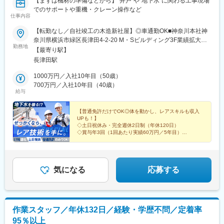
【まずは機材の準備などから】“井戸”や“地下水”に関わる工事現場
でのサポートや重機・クレーン操作など
仕事内容
【転勤なし／自社竣工の木造新社屋】◎車通勤OK■神奈川本社神
奈川県横浜市緑区長津田4-2-20 M・Sビルディング3F業績拡大に
勤務地
伴い、将来的に、埼玉県新座市に新事業所をオープン予定です！※
【最寄り駅】
本人の同意のない転勤はございません★社用車貸与（社用車で出
長津田駅
社・退社OK）★社宅・家賃補助制度あり／Iターン・Uターン歓
迎！※受動喫煙対策：社内禁煙＼現場エリアについて／現場によ
1000万円／入社10年目（50歳）
り、都内への出張が発生することがあります。まれに宿泊を伴う
700万円／入社10年目（40歳）
給与
地方への出張もありますが、年1～2回程度です。重機を扱う際な
どは埼玉への移動なども発生するため、運転免許は必須です。☆
現場により、ご自宅からの直行直帰もOKです！
【普通免許だけでOK◎体を動かし、レアスキルも収入
UPも！】
◇土日祝休み・完全週休2日制（年休120日）
◇賞与年3回（1回あたり実績60万円／5年目）
◇夜間作業なし！17時定時退社
◇工事現場のサポートからはじめ、重機なども扱えるよ
うに！
気になる
応募する
作業スタッフ／年休132日／経験・学歴不問／定着率
95％以上