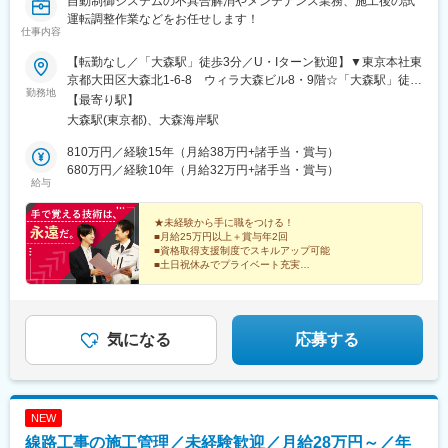
自動制御システムの不具合解消やメンテナンス業務、施工後の試
西日暮里駅、新日本橋駅、浜松町駅、日比谷駅、高島町駅、桜木
運転調整作業などをお任せします！
仕事内容
町駅、伊勢佐木長者町駅、江ノ島駅、由比ケ浜駅、川崎駅、日本
大通り駅、早雲山駅、千葉駅、舞浜駅、西船橋駅、成田駅、京成
【転勤なし／「大森駅」徒歩3分／U・Iターン歓迎】▼東京本社東
船橋駅、初富駅、中浦和駅、春日部駅、東武日光駅、今市駅、中
京都大田区大森北1-6-8 ウィラ大森ビル8・9階☆「大森駅」徒歩
央前橋駅、西中島南方駅、大阪梅田駅(阪神線)、阿倍野駅(地下
勤務地
3分※受動喫煙対策あり
【最寄り駅】
鉄)、鴫野駅、大阪難波駅、大阪上本町駅、新今宮駅、大阪ビジネ
大森駅(東京都)、大森海岸駅
スパーク駅、四ツ橋駅、公園東口駅、本町駅、山陽姫路駅、三宮
駅(神戸市営)、みなと元町駅、鳴尾・武庫川女子大前駅、中山観音
810万円／経験15年（月給38万円+諸手当・賞与）
駅、宝塚南口駅、嵐電嵯峨駅、嵯峨嵐山駅、京都河原町駅、丸太
680万円／経験10年（月給32万円+諸手当・賞与）
町駅(京都市営)、山科駅、宇治駅(京阪線)、四条駅(京都市営)、八
給与
木西口駅、王寺駅、西田原本駅、上栄町駅、膳所駅、石山駅、大
津京駅、田中口駅、名鉄名古屋駅、久屋大通駅、東別院駅、新豊
★未経験から手に職をつける！
橋駅、大曽根駅、大須観音駅、浅間町駅、伊勢市駅、中之郷駅、
■月給25万円以上＋賞与年2回
あすなろう四日市駅、桑名駅、志摩横山駅、三島広小路駅、新浜
■資格取得支援制度でスキルアップ可能
■土日祝休みでプライベート充実
松駅、新静岡駅、古庄駅、吉原本町駅、祇園駅(福岡県)、九州鉄道
■設立以来業績は右肩上がりの安定基盤
記念館駅、西鉄福岡駅、香椎駅、西鉄千早駅、二日市駅、呉服町
■働きやすさ◎実働7.5時間
駅(福岡県)、高見橋駅、鹿児島駅前駅、中洲通駅、熊本駅前駅、人
■既婚6割！家庭にも理解がある職場
吉温泉駅、市立体育館前駅、日田市役所前駅、五島町駅、ハウス
気になる
応募する
テンボス駅、京橋駅(東京都)、御徒町駅、泉岳寺駅、東新宿駅、築
地市場駅、東池袋駅、京成関屋駅、岩本町駅、田原町駅(東京都)、
曳舟駅、西日暮里駅(舎人ライナー)、竹橋駅、御成門駅、銀座駅、
横浜駅、馬車道駅、湘南江の島駅、石川町駅、中強羅駅、リゾー
トゲートウェイ・ステーション駅、東海神駅、三俣駅、大阪駅、
NEW
大阪阿部野橋駅、蒲生四丁目駅、なんば駅(南海線)、桃谷駅、新今
線路工事の施工管理／未経験歓迎／月給28万円～／年