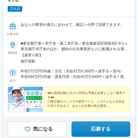
東京都
正社員
あなたの希望や適正に合わせて、幅広い分野で活躍できます。
仕事内容
■東京都庁第一本庁舎・第二本庁舎／東京都新宿区西新宿2-8-1 ※
東京都庁本庁舎のほか、都内の出先事業所などに配属される場合
勤務地
があります。 ※配属される部署によってリモートワークの相談も
【最寄り駅】
可能です。 ◎アクセス・「JR新宿駅」（西口から徒歩約10分）・
都庁前駅
都営地下鉄大江戸線「都庁前駅」・新宿駅西口（地下バスのり
ば）から都営バス（都庁循環）「都庁第一本庁舎」、「都庁第二
年収573万円/30歳・主任（月給33万6,360円＋諸手当＋賞与）
本庁舎」、「都議会議事堂」下車・JR新宿駅西改札「新宿駅西
年収694万円/35歳・課長代理（月給40万3,560円＋諸手当＋賞
給与
口」バス停から「西参道方面」行きの新宿WEバス乗車、「新宿ワ
与）
シントンホテル前」下車※禁煙対策：敷地内禁煙
■■公務員試験に向けた特別な準備を必要としない選考で
す■■
◎東京都のインフラや都市づくり、システムなどを担当
◎何十年先まで、あなたの仕事が残る環境
◎全国から適性検査（SPI3）の受検が可能
◎あなたがお持ちの資格も評定に含みます
気になる
応募する