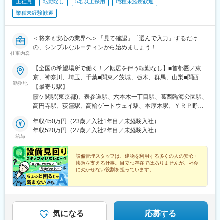
正社員
転勤なし
5名以上採用
職種未経験歓迎
谷駅、日の出駅(東京都)、金沢文庫駅、平塚駅、牛込柳町駅、新座
宮前駅、虎ノ門ヒルズ駅、原宿駅、立川北駅、銀座駅、福井駅、
駅、麻布十番駅、平井駅(東京都)、一之江駅、赤土小学校前駅、久
業種未経験歓迎
尾久駅、浅草橋駅、ハーバーランド駅、清澄白河駅、東白楽駅、
我山駅、駒沢大学駅、本庄早稲田駅、東あずま駅、根岸駅(神奈川
三ノ輪橋駅、戸越銀座駅、近鉄名古屋駅、日暮里駅、浜松町駅、
県)、国会議事堂前駅、青山町駅、向原駅(東京都)、東山田駅、高
早稲田駅(東京メトロ)、熊野前駅(舎人ライナー)、大塚駅前駅、牛
槻市駅、鷺沼駅、香川駅、大濠公園駅、江戸川橋駅、池袋駅、若
＜将来も安心の業界へ＞「見て確認」「選んで入力」するだけ
田駅(東京都)、本郷三丁目駅、鈴木町駅、栄町駅(東京都)、小川町
葉台駅、京王よみうりランド駅、羽後牛島駅、新馬場駅、由仁
の、シンプルなルーティンから始めましょう！
駅(東京都)、弁天橋駅、三田駅(東京都)
仕事内容
駅、大鳥居駅、京成関屋駅、袖ケ浦駅、櫟本駅、砂田橋駅、武蔵
五日市駅、八日市駅、湯島駅、妙典駅、大矢知駅、平津駅、上社
【全国の希望場所で働く！／転居を伴う転勤なし】■首都圏／東
駅、木ノ下駅、甚目寺駅、川越富洲原駅、春田駅、長泉なめり
京、神奈川、埼玉、千葉■関東／茨城、栃木、群馬、山梨■関西／
駅、古庄駅、芝川駅、富士岡駅、門出駅、関ケ原駅、千城台駅、
勤務地
大阪、兵庫、京都、奈良、和歌山、滋賀■中部／愛知、岐阜、三
【最寄り駅】
室蘭駅、上板橋駅、羽島市役所前駅、大和田駅(北海道)、阿佐ケ谷
重、静岡■北信越／新潟、富山、石川、福井、長野■北海道・東北
霞ケ関駅(東京都)、表参道駅、六本木一丁目駅、葛西臨海公園駅、
駅、上永谷駅、雑色駅、六町駅、港町駅、鮫洲駅、日進駅(北海
／北海道、青森、秋田、岩手、宮城、福島、山形■中四国／鳥取、
高円寺駅、荻窪駅、高輪ゲートウェイ駅、本厚木駅、ＹＲＰ野比
道)、丸亀駅、和田町駅、武蔵砂川駅、港南台駅、亀山駅(三重
島根、岡山、広島、山口、徳島、香川、愛媛、高知■九州／福岡、
駅、榊原温泉口駅、千歳船橋駅、東青梅駅、市場前駅、狭間駅、
県)、勝川駅、中山駅(神奈川県)、ウッディタウン中央駅、聖蹟桜
佐賀、長崎、大分、熊本、宮崎、鹿児島、沖縄【事業所住所】■東
年収450万円（23歳／入社1年目／未経験入社）
谷保駅、テレコムセンター駅、飛田給駅、高松駅(東京都)、新高島
ケ丘駅、久里浜駅、倉見駅、海老名駅(相模線)、当麻寺駅、美乃坂
京本社／東京都千代田区二番町3番地5麹町三葉ビル3階■キャリア
年収520万円（27歳／入社2年目／未経験入社）
平駅、昭和島駅、拝島駅、北赤羽駅、柴崎体育館駅、西馬込駅、
本駅、本郷台駅、玉川学園前駅、古淵駅、京成高砂駅、社家駅、
給与
開発オフィス／東京都千代田区二番町12-8ロイヤルビルディング1
内幸町駅、東府中駅、高幡不動駅、一橋学園駅、伊豆北川駅、
足立小台駅、前平公園駅、大森台駅、梶原駅、魚住駅、向日町
階■関西支店／大阪府大阪市中央区平野町2丁目4-9 淀屋橋PREX2
代々木公園駅、京成立石駅、志茂駅、幡ケ谷駅、辰巳駅、浮間舟
駅、静岡駅、竹橋駅、横手駅、東村山駅、王子神谷駅、浅野駅、
階■中部支店／愛知県名古屋市中村区名駅3-4-10 アルティメイト
設備管理スタッフは、建物を利用する多くの人の安心・
渡駅、武蔵増戸駅、清瀬駅、萩山駅、富士見ケ丘駅、立川南駅、
木曽川駅、小牧駅、下麻生駅、園田駅、北池袋駅、野跡駅、大学
快適を支える仕事。目立つ存在ではありませんが、社会
名駅1st 4階■東北支店／宮城県仙台市宮城野区榴岡4-5-5 KTビル3
押上駅、日比谷駅、新福井駅、梅島駅、西武球場前駅、荒川車庫
前駅(滋賀県)、石山寺駅、黄檗駅(奈良線)、新井宿駅、芝浦ふ頭
に欠かせない役割を担っています。
階■北海道支店／北海道札幌市北区7条西2-20 NCO札幌駅北口2
前駅、代田橋駅、両国駅、西武柳沢駅、志村坂上駅、氷川台駅、
駅、宝塚駅、島氏永駅、北朝霞駅、徳島駅、大村駅(兵庫県)、三石
階■九州支店／福岡市博多区博多駅東2-10-35 博多プライムイース
◇上場グループ企業
東高円寺駅、河辺の森駅、西栗栖駅、三郷中央駅、鴨居駅、青砥
駅、五十鈴ケ丘駅、関下有知駅、相模湖駅、木津駅(兵庫県)、東青
◇ホワイト企業認定
ト8階D
駅、沼袋駅、新開地駅、門前仲町駅、京成小岩駅、三鷹駅、久米
山駅(三重県)、桜田門駅、外苑前駅、神谷町駅、高尾駅(東京都)、
◇完全週休2日制
川駅、天神川駅、栗平駅、北鎌倉駅、青梅駅、昭和駅、森下駅(東
◇転勤なし
東京国際クルーズターミナル駅、虎ノ門駅、程久保駅、代々木八
京都)、相原駅、大崎駅、落合南長崎駅、大和駅(神奈川県)、鶴間
気になる
応募する
幡駅、小平駅、立川駅、有楽町駅、福井駅(福井県)、明大前駅、両