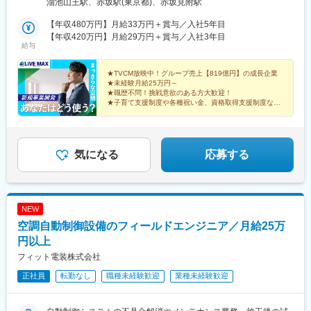
溜池山王駅、赤坂駅(東京都)、赤坂見附駅
歌山駅、貴志駅、白浜駅、和歌山市駅、橋本駅(和歌山県)、紀伊田
用を抑えて当社管理物件へ入居可能！家具・家電付き住居もある
辺駅、加太駅(和歌山県)、紀伊勝浦駅、九度山駅、和歌山大学前
ため、すぐに新生活が始められます。「ひとり暮らしをスタート
【年収480万円】月給33万円＋賞与／入社5年目
駅、西笠田駅、海南駅、紀三井寺駅、新宮駅、国際センター駅、
させたい！」と考えている方にピッタリです。※受動喫煙対策あり
【年収420万円】月給29万円＋賞与／入社3年目
給与
鶴舞駅、丸の内駅(愛知県)、金山駅(愛知県)、中部国際空港駅(鉄
（屋内禁煙）
道)、豊橋駅、三河安城駅、ナゴヤドーム前矢田駅、伏見駅(愛知
県)、上前津駅、犬山駅、野田新町駅、岐阜駅、大垣駅、高山駅、
★TVCM放映中！グループ売上【819億円】の成長企業
★未経験月給25万円～
下呂駅、多治見駅、美濃太田駅、新鵜沼駅、西岐阜駅、岐阜羽島
★職歴不問！挑戦意欲のある方大歓迎！
駅、飛騨古川駅、名鉄岐阜駅、穂積駅、鵜沼駅、中津川駅、宇治
★子育て支援制度や各種祝い金、資格取得支援制度など
山田駅、鳥羽駅、播磨駅、近鉄四日市駅、津駅、松阪駅、志摩神
充実の福利厚生
明駅、五十鈴川駅、四日市駅、伊勢中川駅、西桑名駅、鵜方駅、
名張駅、熱海駅、三島駅、浜松駅、静岡駅、土本駅、掛川駅、沼
津駅、長沼駅(静岡県)、本吉原駅、新金谷駅、来宮駅、尾盛駅、藤
気になる
応募する
枝駅、家山駅、博多駅、小倉駅(福岡県)、太宰府駅、久留米駅、門
司港駅、天神駅、西鉄香椎駅、千早駅、福岡空港駅(鉄道)、西鉄二
日市駅、折尾駅、新宮中央駅、中洲川端駅、鹿児島中央駅前駅、
大山駅(鹿児島県)、指宿駅、川内駅(鹿児島県)、嘉例川駅、出水
NEW
駅、吉松駅、国分駅(鹿児島県)、大隅横川駅、阿久根駅、鹿児島
駅、市立病院前駅(鹿児島県)、加治木駅、霧島神宮駅、熊本駅、阿
空調自動制御設備のフィールドエンジニア／月給25万
蘇駅、八代駅、人吉駅、水前寺公園駅、肥後大津駅、原水駅、荒
円以上
尾駅(熊本県)、南熊本駅、武蔵塚駅、宇土駅、高森駅、日奈久温泉
フィット電装株式会社
駅、大分駅、由布院駅、別府駅(大分県)、中津駅(大分県)、賀来
駅、日田駅、東中津駅、南由布駅、長崎駅前駅、佐世保駅、南風
正社員
転勤なし
職種未経験歓迎
業種未経験歓迎
崎駅、諫早駅、早岐駅、大三東駅、二重橋前駅、上野広小路駅、
高輪ゲートウェイ駅、新宿御苑前駅、新橋駅、池袋駅、牛田駅(東
京都)、秋葉原駅、神泉駅、蔵前駅、とうきょうスカイツリー駅、