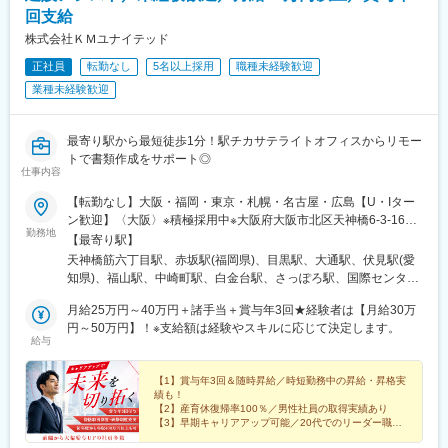
駅、南浦和駅、浦和美園駅、籠原駅、八木崎駅、東川口駅、近鉄
回支給
四日市駅、富田駅(三重県)、四日市駅、志摩神明駅、伊勢中川駅、
株式会社ＫＭユナイテッド
久居駅、北山形駅、面白山高原駅、蔵王駅、東金井駅、羽前千歳
正社員
転勤なし
5名以上採用
職種未経験歓迎
駅、高畠駅、下関駅、岩国駅、湯ノ峠駅、目出駅、新南陽駅、周
防花岡駅、塩山駅、竜王駅、猿橋駅、身延駅、韮崎駅、富士山
業種未経験歓迎
駅、近江八幡駅、栗東駅、京阪石山駅、京阪大津京駅、京阪膳所
駅、南彦根駅、阿久根駅、吉松駅、加治木駅、市立病院前駅(鹿児
島県)、鹿児島中央駅前駅、霧島神宮駅、象潟駅、森岳駅、土崎
最寄り駅から最短徒歩1分！駅チカサテライトオフィスからリモー
駅、角館駅、田沢湖駅、能代駅、東三条駅、糸魚川駅、まつだい
トで書類作成をサポート◎
仕事内容
駅、直江津駅、東新潟駅、弥彦駅、戸塚駅、関内駅、桜木町駅、
石川町駅、向ケ丘遊園駅、新丸子駅、弘前駅、七戸十和田駅、鰺
【転勤なし】大阪・福岡・東京・札幌・名古屋・広島【U・Iター
ケ沢駅、新青森駅、田舎館駅、八戸駅、掛川駅、長沼駅(静岡県)、
ン歓迎】〈大阪〉※積極採用中※大阪府大阪市北区天神橋6-3-16
藤枝駅、来宮駅、本吉原駅、富士駅、羽咋駅、四十万駅、笠師保
勤務地
朝日生命天六ビル5階（各線「天神橋筋六丁目駅」から徒歩1分）
【最寄り駅】
駅、曽谷駅、鶴来駅、井口駅(石川県)、我孫子駅、佐倉駅、蘇我
＜福岡＞※積極採用中※福岡県福岡市中央区赤坂1-12-2 赤坂高貴
天神橋筋六丁目駅、赤坂駅(福岡県)、目黒駅、大通駅、伏見駅(愛
駅、船橋駅、大網駅、茂原駅、今池駅(大阪府)、大阪城公園駅、な
ビル202（地下鉄空港線「赤坂駅」から徒歩2分）〈東京〉※積極
知県)、福山駅、中崎町駅、白金台駅、さっぽろ駅、国際センター
んば駅(地下鉄)、淀屋橋駅、鶴橋駅、十三駅、佐伯駅、大在駅、東
採用中※東京都港区白金台3-19-1 興和白金台ビル7F（各線「目
駅、天満駅、西４丁目駅、丸の内駅(愛知県)
中津駅、日田駅、天ケ瀬駅、亀川駅、愛野駅、諏訪駅、現川駅、
黒駅」から徒歩5分）＜札幌＞北海道札幌市中央区北１条西2-
月給25万円～40万円＋諸手当＋賞与年3回★経験者は【月給30万
西浜町駅、島原駅、市布駅、穂高駅、駒ケ根駅、姨捨駅、野辺山
11（大通駅から徒歩3分、札幌駅から徒歩10分）＜名古屋＞愛知
円～50万円】！※支給額は経験やスキルに応じて決定します。
駅、川路駅、信濃森上駅、倉吉駅、生山駅、根雨駅、若桜駅、伯
給与
県名古屋市中区錦1-18-24 いちご伏見ビル6階（各線「伏見駅」
耆大山駅、東山公園駅(鳥取県)、木次駅、津和野駅、大津町駅、荘
より徒歩4分）＜広島＞広島県福山市西町1-1-1 エフピコRiMふ
原駅、雲州平田駅、亀嵩駅、汐留駅、日暮里駅(舎人ライナー)、末
くやま1階（JR線「福山駅」より徒歩7分）
【1】賞与年3回＆随時昇給／時短勤務中の昇給・昇格実
広町駅(東京都)、北千住駅、浅草駅、押上駅、阿波橘駅、西原駅
績も！
(徳島県)、阿南駅、牟岐駅、阿波池田駅、板野駅、岡本駅(栃木
【2】産育休復帰率100％／男性社員の取得実績あり
【3】早期キャリアアップ可能／20代でのリーダー職昇
県)、宝積寺駅、佐野駅、間々田駅、那須塩原駅、下今市駅、田原
格実績あり
本駅、畝傍御陵前駅、鳥居前駅、郡山駅(奈良県)、平端駅、信貴山