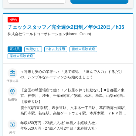
駅、高座渋谷駅、中神駅、北楠駅、城陽駅、スポーツセンター
国駅(都営線)、中野富士見町駅、高速神戸駅、越中島駅、小岩駅、
駅、相模金子駅、東神奈川駅、井野駅(群馬県)、岩間駅、三妻駅、
八坂駅、菊川駅(東京都)、下神明駅、椎名町駅、京急東神奈川駅、
筒井駅、六十谷駅、芳養駅、今津駅(兵庫県)、桜新町駅、加太駅
久寿川駅、荒川一中前駅、武蔵小山駅、名古屋駅、塩釜口駅、中
(和歌山県)、六浦駅、国分寺駅、小菅駅、三ノ輪駅、稲城駅、不動
野新橋駅、日暮里駅(舎人ライナー)、本駒込駅、東長崎駅、東門前
NEW
前駅、太閤通駅、石原駅(京都府)、林崎松江海岸駅、田井ノ瀬駅、
駅、竹芝駅、若松河田駅、亀戸水神駅、東尾久三丁目駅、大塚駅
チェックスタッフ／完全週休2日制／年休120日／h35
矢川駅、六会日大前駅、植田駅(名古屋市営)、三河一宮駅、上野毛
(東京都)、宮前平駅、神楽坂駅、青物横丁駅、穴守稲荷駅、堀切
駅、南御殿場駅、伊勢原駅、亀有駅、黒松内駅、新中野駅、谷塚
株式会社ワールドコーポレーション(Nareru Group)
駅、茶屋ケ坂駅、末広町駅(東京都)、本郷駅(愛知県)、赤羽橋駅、
駅、志村三丁目駅、南砂町駅、三河島駅、千駄木駅、瑞江駅、木
江吉良駅、六郷土手駅、品川シーサイド駅、京急久里浜駅、熊野
場駅(東京都)、相模大塚駅、上北台駅、大師橋駅、東舞鶴駅、梶が
前駅、立飛駅、神保町駅、東十条駅、安善駅、下板橋駅、明治神
正社員
転勤なし
5名以上採用
職種未経験歓迎
谷駅、日の出駅(東京都)、金沢文庫駅、平塚駅、牛込柳町駅、新座
宮前駅、虎ノ門ヒルズ駅、原宿駅、立川北駅、銀座駅、福井駅、
駅、麻布十番駅、平井駅(東京都)、一之江駅、赤土小学校前駅、久
業種未経験歓迎
尾久駅、浅草橋駅、ハーバーランド駅、清澄白河駅、東白楽駅、
我山駅、駒沢大学駅、本庄早稲田駅、東あずま駅、根岸駅(神奈川
三ノ輪橋駅、戸越銀座駅、近鉄名古屋駅、日暮里駅、浜松町駅、
県)、国会議事堂前駅、青山町駅、向原駅(東京都)、東山田駅、高
早稲田駅(東京メトロ)、熊野前駅(舎人ライナー)、大塚駅前駅、牛
槻市駅、鷺沼駅、香川駅、大濠公園駅、江戸川橋駅、池袋駅、若
＜将来も安心の業界へ＞「見て確認」「選んで入力」するだけ
田駅(東京都)、本郷三丁目駅、鈴木町駅、栄町駅(東京都)、小川町
葉台駅、京王よみうりランド駅、羽後牛島駅、新馬場駅、由仁
の、シンプルなルーティンから始めましょう！
駅(東京都)、弁天橋駅、三田駅(東京都)
仕事内容
駅、大鳥居駅、京成関屋駅、袖ケ浦駅、櫟本駅、砂田橋駅、武蔵
五日市駅、八日市駅、湯島駅、妙典駅、大矢知駅、平津駅、上社
【全国の希望場所で働く！／転居を伴う転勤なし】■首都圏／東
駅、木ノ下駅、甚目寺駅、川越富洲原駅、春田駅、長泉なめり
京、神奈川、埼玉、千葉■関東／茨城、栃木、群馬、山梨■関西／
駅、古庄駅、芝川駅、富士岡駅、門出駅、関ケ原駅、千城台駅、
勤務地
大阪、兵庫、京都、奈良、和歌山、滋賀■中部／愛知、岐阜、三
【最寄り駅】
室蘭駅、上板橋駅、羽島市役所前駅、大和田駅(北海道)、阿佐ケ谷
重、静岡■北信越／新潟、富山、石川、福井、長野■北海道・東北
霞ケ関駅(東京都)、表参道駅、六本木一丁目駅、葛西臨海公園駅、
駅、上永谷駅、雑色駅、六町駅、港町駅、鮫洲駅、日進駅(北海
／北海道、青森、秋田、岩手、宮城、福島、山形■中四国／鳥取、
高円寺駅、荻窪駅、高輪ゲートウェイ駅、本厚木駅、ＹＲＰ野比
道)、丸亀駅、和田町駅、武蔵砂川駅、港南台駅、亀山駅(三重
島根、岡山、広島、山口、徳島、香川、愛媛、高知■九州／福岡、
駅、榊原温泉口駅、千歳船橋駅、東青梅駅、市場前駅、狭間駅、
県)、勝川駅、中山駅(神奈川県)、ウッディタウン中央駅、聖蹟桜
佐賀、長崎、大分、熊本、宮崎、鹿児島、沖縄【事業所住所】■東
年収450万円（23歳／入社1年目／未経験入社）
谷保駅、テレコムセンター駅、飛田給駅、高松駅(東京都)、新高島
ケ丘駅、久里浜駅、倉見駅、海老名駅(相模線)、当麻寺駅、美乃坂
京本社／東京都千代田区二番町3番地5麹町三葉ビル3階■キャリア
年収520万円（27歳／入社2年目／未経験入社）
平駅、昭和島駅、拝島駅、北赤羽駅、柴崎体育館駅、西馬込駅、
本駅、本郷台駅、玉川学園前駅、古淵駅、京成高砂駅、社家駅、
給与
開発オフィス／東京都千代田区二番町12-8ロイヤルビルディング1
内幸町駅、東府中駅、高幡不動駅、一橋学園駅、伊豆北川駅、