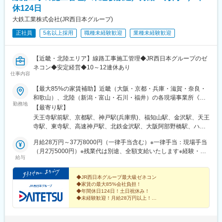
宮駅前駅、森ノ宮駅、長堀橋駅、西元町駅、神戸三宮駅(阪神)、龍
休124日
谷大前深草駅、三条駅(京都府)、四宮駅、五条駅(京都市営)、畝傍
駅、新王寺駅、錦駅、唐橋前駅、近江神宮前駅、近鉄名古屋駅、
大鉄工業株式会社(JR西日本グループ)
駅前駅、栄駅(愛知県)、矢場町駅、犬山遊園駅、第一通り駅、日吉
正社員
5名以上採用
職種未経験歓迎
業種未経験歓迎
町駅、東静岡駅、ジヤトコ前駅、天神南駅、香椎宮前駅、香椎神
宮駅、紫駅、櫛田神社前駅、鹿児島中央駅、桜島桟橋通駅、神田
駅(鹿児島県)、二本木口駅、水前寺駅、長崎駅(長崎県)
【近畿・北陸エリア】線路工事施工管理◆JR西日本グループのゼ
ネコン◆安定経営◆10～12連休あり
仕事内容
【最大85%の家賃補助】近畿（大阪・京都・兵庫・滋賀・奈良・
和歌山）、北陸（新潟・富山・石川・福井）の各現場事業所《勤
勤務地
務地》◎近畿エリア大阪府・京都府・兵庫県・滋賀県・奈良県・
【最寄り駅】
和歌山県◎北陸エリア新潟県・富山県・石川県・福井県《当社拠
天王寺駅前駅、京都駅、神戸駅(兵庫県)、福知山駅、金沢駅、天王
点》・本社／大阪府大阪市淀川区西中島3-9-15・大阪支店／大阪
寺駅、東寺駅、高速神戸駅、北鉄金沢駅、大阪阿部野橋駅、ハー
府大阪市阿倍野区旭町1-2-7 あべのメディックス13F・京都支店／
バーランド駅
京都府京都市下京区油小路通塩小路下ル東油小路町533-6 大鉄京
月給28万円～37万8000円（一律手当含む）※一律手当：現場手当
都ビル3F・神戸支店／兵庫県神戸市中央区中町通2-1-18 JR神戸駅
（月2万5000円）※残業代は別途、全額支給いたします※経験・年
給与
NKビル8F・福知山支店／京都府福知山市駅南町2-132・北陸支店
齢などを考慮のうえ、決定いたします
／石川県金沢市駅西本町1-14-29 サン金沢ビル8F※U・Iターン支援
あり※受動喫煙対策：分煙（喫煙所あり）
◆JR西日本グループ最大級ゼネコン
◆家賃の最大85%会社負担！
◆年間休日124日！土日祝休み！
◆未経験歓迎！月給28万円以上！
◆独自の研修施設で学べる
◆近畿・北陸エリア大募集