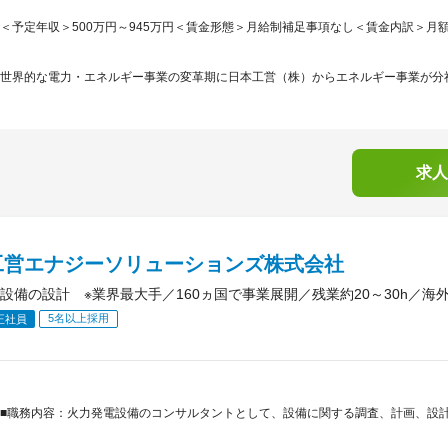
＜予定年収＞500万円～945万円＜賃金形態＞月給制補足事項なし＜賃金内訳＞月額（基本
世界的な電力・エネルギー事業の変革期に日本工営（株）からエネルギー事業が分社
求人
工営エナジーソリューションズ株式会社
設備の設計 ※業界最大手／160ヵ国で事業展開／残業約20～30h／海
5名以上採用
正社員
■職務内容：火力発電設備のコンサルタントとして、設備に関する調査、計画、設計