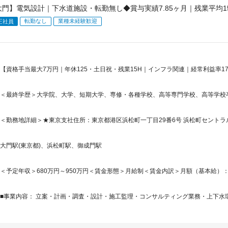
大門】電気設計｜下水道施設・転勤無し◆賞与実績7.85ヶ月｜残業平均15
転勤なし
業種未経験歓迎
正社員
【資格手当最大7万円｜年休125・土日祝・残業15H｜インフラ関連｜経常利益率17.
＜最終学歴＞大学院、大学、短期大学、専修・各種学校、高等専門学校、高等学校
＜勤務地詳細＞★東京支社住所：東京都港区浜松町一丁目29番6号 浜松町セントラル
大門駅(東京都)、浜松町駅、御成門駅
＜予定年収＞680万円～950万円＜賃金形態＞月給制＜賃金内訳＞月額（基本給）：232,0
■事業内容： 立案・計画・調査・設計・施工監理・コンサルティング業務・上下水環