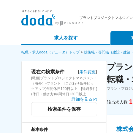
プラントプロジェクトマネジメン
中
求人を探す
詳細条件から探す
エージェ
転職・求人doda（デューダ）トップ
技術職・専門職（建設・建築
プラン
新着求人から探す
スカウト
[
]
現在の検索条件
条件変更
転職・
[職種]プラントプロジェクトマネジメント
求人特集から探す
パートナ
（海外）-プラント [こだわり条件ピッ
プラントプロジ
クアップ]年間休日120日以上 [詳細条件]
(休日・働き方)年間休日120日以上
詳細を見る
1
該当求人数
検索条件を保存
株式
基本条件