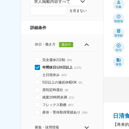
求人掲載内容すべて
対象
を含まない
勤務地
詳細条件
最寄駅
休日・働き方
選択中
給与
完全週休2日制
(
99
)
事業
年間休日120日以上
(
115
)
土日祝休み
(
93
)
5日以上の連続休暇OK
(
0
)
原則定時退社
(
8
)
残業20時間未満
(
21
)
フレックス勤務
(
87
)
産休・育休取得実績あり
(
39
)
日清
【将来的
募集・採用情報