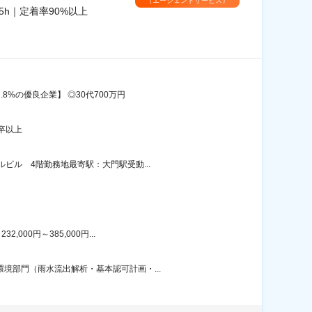
（エージェントサービス）
h｜定着率90%以上
8%の優良企業】 ◎30代700万円
卒以上
ビル 4階勤務地最寄駅：大門駅受動...
00円～385,000円...
境部門（雨水流出解析・基本認可計画・...