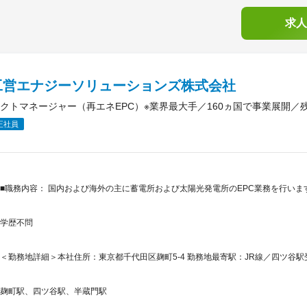
求人
工営エナジーソリューションズ株式会社
クトマネージャー（再エネEPC）※業界最大手／160ヵ国で事業展開／残業
正社員
■職務内容： 国内および海外の主に蓄電所および太陽光発電所のEPC業務を行いま
学歴不問
＜勤務地詳細＞本社住所：東京都千代田区麹町5-4 勤務地最寄駅：JR線／四ツ谷駅
麹町駅、四ツ谷駅、半蔵門駅