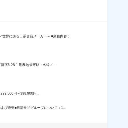
世界に誇る日系食品メーカー～ ■業務内容：
-28-1 勤務地最寄駅：各線／...
00円～398,900円...
び販売■日清食品グループについて：1...