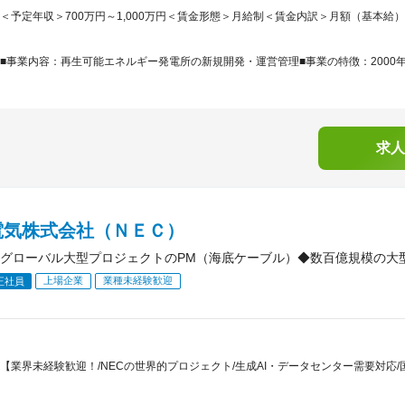
＜予定年収＞700万円～1,000万円＜賃金形態＞月給制＜賃金内訳＞月額（基本給）：324,
■事業内容：再生可能エネルギー発電所の新規開発・運営管理■事業の特徴：2000年
求人
電気株式会社（ＮＥＣ）
グローバル大型プロジェクトのPM（海底ケーブル）◆数百億規模の大型PJ
上場企業
業種未経験歓迎
正社員
【業界未経験歓迎！/NECの世界的プロジェクト/生成AI・データセンター需要対応/