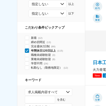
指定しない
以上
給与
指定しない
以下
事業
こだわり条件ピックアップ
新着
(
12
)
締め切間近
(
13
)
完全週休2日制
(
99
)
年間休日120日以上
(
115
)
職種未経験歓迎
(
3
)
業種未経験歓迎
(
9
)
日本
学歴不問
(
24
)
転勤なし（勤務地限定）
(
12
)
火力発電
New
キーワード
求人掲載内容すべて
を含む
仕事