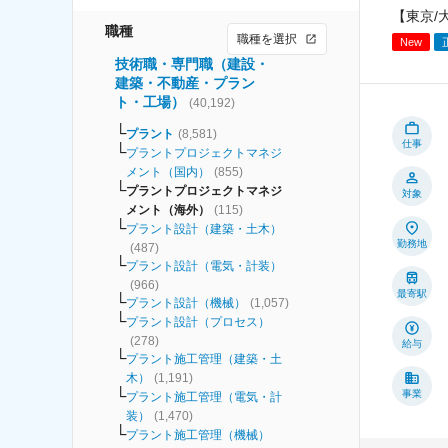
【東京/
職種
職種を選択
New
技術職・専門職（建設・
建築・不動産・プラン
ト・工場）
(
40,192
)
プラント
(
8,581
)
仕事
プラントプロジェクトマネジ
メント（国内）
(
855
)
プラントプロジェクトマネジ
対象
メント（海外）
(
115
)
プラント設計（建築・土木）
勤務地
(
487
)
プラント設計（電気・計装）
(
966
)
最寄駅
プラント設計（機械）
(
1,057
)
プラント設計（プロセス）
(
278
)
給与
プラント施工管理（建築・土
木）
(
1,191
)
事業
プラント施工管理（電気・計
装）
(
1,470
)
プラント施工管理（機械）