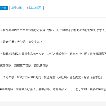
上場企業
5名以上採用
正社員
～食品業界以外で生産技術など設備に携わったご経験をお持ちの方は歓迎します！／
＜最終学歴＞大学院、大学卒以上
＜勤務地詳細1＞日清食品ホールディングス株式会社 東京本社住所：東京都新宿区新宿6
東新宿駅、新宿三丁目駅、西武新宿駅
＜予定年収＞600万円～900万円＜賃金形態＞月給制＜賃金内訳＞月額（基本給）：299,5
■事業内容：即席麺及び菓子、乳製品等、総合食品メーカーとして加工食品の製造およ