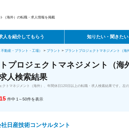
ト（海外）の転職・求人情報を掲載
求人を紹介してもらう
知りたい・聞きたい
ントサービス
転職ノウハウ
・不動産・プラント・工場）
プラント
プラントプロジェクトマネジメント（海
トプロジェクトマネジメント（海外
サービス
データで見る転職
求人検索結果
ーエージェントサービス
コラム・インタビュー
ェクトマネジメント（海外）、年間休日120日以上の転職・求人検索結果です。左
転職Q&A
15
件中
1～50
件
を表示
会社日産技術コンサルタント