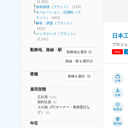
(
1,362
)
資材調達（プラント）
(
133
)
オペレーション・試運転（プ
ラント）
(
442
)
解析・調査（プラント）
(
321
)
メンテナンス（プラント）
日本
(
2,142
)
プロジェ
勤務地、路線・駅
New
勤務地を選択
路線・駅を選択
業種
業種を選択
仕事
雇用形態
対象
正社員
(
112
)
契約社員
(
3
)
その他（FCオーナー・業務委託な
勤務地
ど）
(
0
)
年収
最寄駅