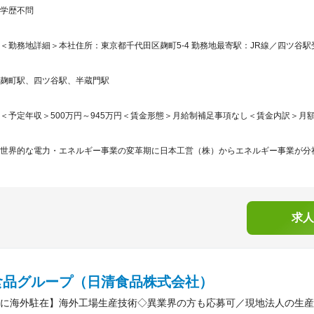
学歴不問
＜勤務地詳細＞本社住所：東京都千代田区麹町5-4 勤務地最寄駅：JR線／四ツ谷駅
麹町駅、四ツ谷駅、半蔵門駅
＜予定年収＞500万円～945万円＜賃金形態＞月給制補足事項なし＜賃金内訳＞月額（基本
世界的な電力・エネルギー事業の変革期に日本工営（株）からエネルギー事業が分社
求人
食品グループ（日清食品株式会社）
に海外駐在】海外工場生産技術◇異業界の方も応募可／現地法人の生産