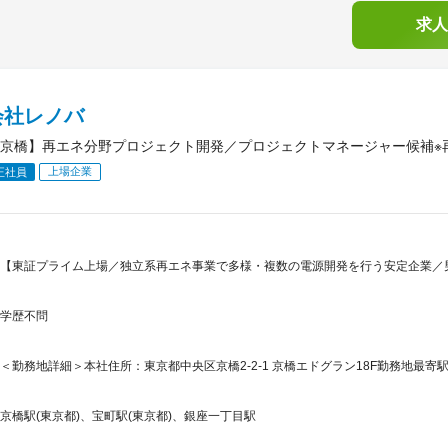
求人
会社レノバ
京橋】再エネ分野プロジェクト開発／プロジェクトマネージャー候補※
上場企業
正社員
【東証プライム上場／独立系再エネ事業で多様・複数の電源開発を行う安定企業／
学歴不問
＜勤務地詳細＞本社住所：東京都中央区京橋2-2-1 京橋エドグラン18F勤務地最寄駅
京橋駅(東京都)、宝町駅(東京都)、銀座一丁目駅