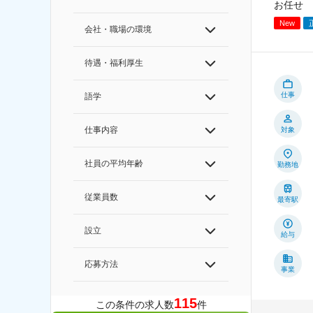
お任せ
New
会社・職場の環境
待遇・福利厚生
仕事
語学
仕事内容
対象
社員の平均年齢
勤務地
従業員数
最寄駅
設立
給与
応募方法
事業
115
この条件の求人数
件