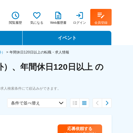
閲覧履歴
気になる
Web履歴書
ログイン
会員登録
イベント
転職イベント・転職セミナー
外）
年間休日120日以上の転職・求人情報
）、年間休日120日以上 の
転職フェア
転職セミナー動画
の求人検索条件にて絞込みができます。
条件で並べ替え
応募依頼する