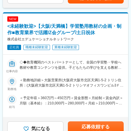
１．書籍、コンテンツの営業
コンテンツの企画・販売
弊社で発行している法律関係の実務書、自治体や学校向けの書
現場で一人ひとりの生徒と向き合ってきた経験を、全国の教育機
籍、電子コンテンツなどを営業していただきます。
関へ届けられる仕事です。「教育に携わり続けたい」「指導経験
NEW
担当エリア内の公務員、税理士、学校関連のお客様にアプローチ
を教材という形で活かしたい」「より多くの子どもたちの学びに
します。
<未経験歓迎>【大阪/天満橋】学習塾用教材の企画・制
貢献したい」という方を歓迎します。
業務に役立つ情報（書籍、雑誌、電子コンテンツ）提供を通し
作■教育業界で活躍/Z会グループ/土日祝休
て、地域社会に貢献します。
変更の範囲：会社の定める業務
株式会社エデュケーショナルネットワーク
２．自治体史等の請負出版物の提案・企画、編集、進行管理
正社員
職種未経験歓迎
業種未経験歓迎
自治体史等、お客様からご依頼いただいて作成する請負出版物
の、
企画提案から納品までの編集、進行管理を担当いただきます。
◇◆教育機関のベストパートナーとして、全国の学習塾・学校へ
自治体等の歴史（記録）を後世に伝え、未来のまちづくりに貢献
教材や教育コンテンツを提供。子どもたちの学びを支える教材づ
仕事内容
できる業務です。
くりに携われます◆◇
＜勤務地詳細＞大阪営業所(大阪府大阪市北区天満1-5-2 トリシ住
◆働き方の例
■業務概要：
所：(大阪府大阪市北区天満1-5-2 トリシマオフィスワンビル3Ｆ)
事業所（仙台）への出勤は週２日程度、それ以外は直行直帰で営
全国の学習塾や学校で使用される教材の企画・制作を担当いただ
勤務地
勤務地最寄駅：地下鉄谷町線／天満橋駅受動喫煙対策：屋内全面
業に行っていただくイメージです。
きます。
禁煙変更の範囲：会社の定める事業所（リモートワーク含む）
＜予定年収＞360万円～450万円＜賃金形態＞月給制＜賃金内訳＞
小学生・中学生・高校生向け教材を中心に、教育現場のニーズを
月額（基本給）：210,000円～280,000円＜月給＞210,000円～
◆業務の割合
もとにした教材開発やコンテンツ制作を行うポジションです。国
給与
280,000円＜昇給有無＞有＜残業手当＞有＜給与補足＞※経験・年
２．の請負出版物の提案・進行管理をメインにまずは行っていた
語を中心とした文系分野を担当し、学習者にとって分かりやすく
齢を考慮の上、当社規定により決定します。■給与改定：年2回■
だきます。
効果的な教材づくりを目指します。
賞与：年2回（7月・12月）賃金はあくまでも目安の金額であり、
ご入社後は、まずは本社（東京）にて研修を1週間程度行い、その
教育や教材制作の経験は問いません。「学ぶことが好き」「教育
選考を通じて上下する可能性があります。月給(月額)は固定手当を
後は東北支社の先輩社員に同行しながら学んでいただくOJT形式
に貢献したい」という想いをお持ちの方であれば、入社後に知識
応募依頼する
気になる
含めた表記です。
となります。
を身につけながら成長できます。