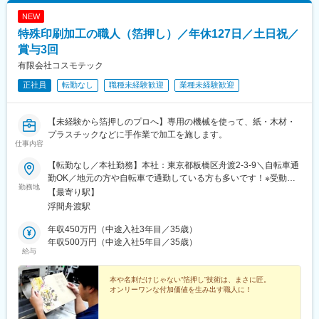
NEW
特殊印刷加工の職人（箔押し）／年休127日／土日祝／
賞与3回
有限会社コスモテック
正社員
転勤なし
職種未経験歓迎
業種未経験歓迎
【未経験から箔押しのプロへ】専用の機械を使って、紙・木材・
プラスチックなどに手作業で加工を施します。
仕事内容
【転勤なし／本社勤務】本社：東京都板橋区舟渡2-3-9＼自転車通
勤OK／地元の方や自転車で通勤している方も多いです！※受動喫
勤務地
煙対策：外に喫煙所あり
【最寄り駅】
浮間舟渡駅
年収450万円（中途入社3年目／35歳）
年収500万円（中途入社5年目／35歳）
給与
本や名刺だけじゃない“箔押し”技術は、まさに匠。
オンリーワンな付加価値を生み出す職人に！