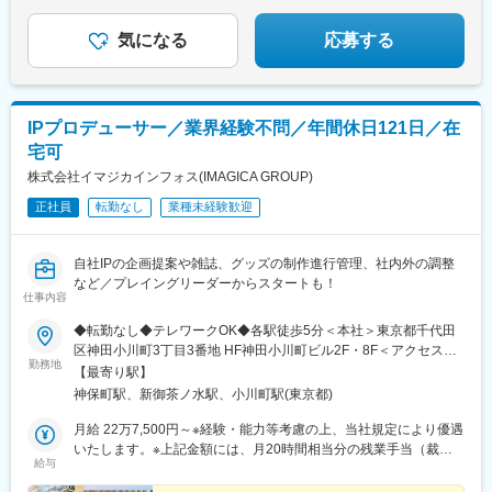
務経験者：30万円～
気になる
応募する
IPプロデューサー／業界経験不問／年間休日121日／在
宅可
株式会社イマジカインフォス(IMAGICA GROUP)
正社員
転勤なし
業種未経験歓迎
自社IPの企画提案や雑誌、グッズの制作進行管理、社内外の調整
など／プレイングリーダーからスタートも！
仕事内容
◆転勤なし◆テレワークOK◆各駅徒歩5分＜本社＞東京都千代田
区神田小川町3丁目3番地 HF神田小川町ビル2F・8F＜アクセス
勤務地
＞・「神保町駅」A7出口より徒歩5分・「新御茶ノ水駅」B7出口
【最寄り駅】
より徒歩5分・「小川町駅」B7出口より徒歩5分・「淡路町駅」B7
神保町駅、新御茶ノ水駅、小川町駅(東京都)
出口より徒歩5分・「御茶ノ水駅」御茶ノ水橋出口より徒歩7分～
テレワークについて～3ヶ月間の試用期間終了後から、週2日のテ
月給 22万7,500円～※経験・能力等考慮の上、当社規定により優遇
レワークが可能です。※勤務時間は9：30～18：00に固定となり、
いたします。※上記金額には、月20時間相当分の残業手当（裁量
給与
半日利用は不可
手当）32,500円～を含みます。超過分は別途全額支給いたしま
す。＜管理監督者＞年俸制750万円～900万円※12分割して1／12