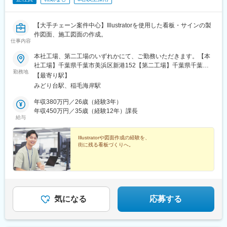
【大手チェーン案件中心】Illustratorを使用した看板・サインの製
作図面、施工図面の作成。
仕事内容
本社工場、第二工場のいずれかにて、ご勤務いただきます。【本
社工場】千葉県千葉市美浜区新港152【第二工場】千葉県千葉市
勤務地
美浜区新港201▼アクセス【本社工場】・JR総武線稲毛駅より千
【最寄り駅】
葉海浜交通バス「稲毛海岸行き（運輸支局入口経由）」にて団地
みどり台駅、稲毛海岸駅
東バス停下車後、徒歩8分・JR京葉線稲毛海岸より千葉海浜交通
バス「稲毛行き（運輸支局入口経由）」にて団地東バス停下車、
年収380万円／26歳（経験3年）
徒歩8分【第二工場】・JR総武線稲毛駅より千葉海浜交通バス
年収450万円／35歳（経験12年）課長
給与
『稲毛海岸行き（運輸支局入口経由）』にて運輸支局入口バス停
下車後、徒歩6分・JR京葉線稲毛海岸より千葉海浜交通バス『稲
毛行き（運輸支局入口経由）』にて運輸支局入口バス停下車後、
Illustratorや図面作成の経験を、
街に残る看板づくりへ。
徒歩6分＜お車をご利用の場合＞【本社工場／第二工場】「東関東
自動車道」湾岸習志野IC（東京方面）より湾岸習志野IC をおり、
国道357号線を直進しますと国道14号線と合流。さらに直進（千
葉市内方面）。運輸支局入口の交差点を右折。京葉線の高架をく
ぐり一つ目の信号を左折、570ｍ先右側にございます。★受動喫
煙防止策：屋内原則禁煙（喫煙スペースは屋外に設置）
気になる
応募する