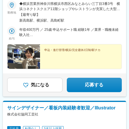
◆横浜営業所神奈川県横浜市西区みなとみらい三丁目3番3号 横
浜コネクトスクエア11階ショップやレストランが充実した大型複
勤務地
合ビルです。＜アクセス＞■JR線「桜木町駅」徒歩7分■みなとみ
【最寄り駅】
らい線「みなとみらい駅」徒歩4分■地下鉄ブルーライン「高島町
新高島駅、横浜駅、高島町駅
駅」徒歩8分みなとみらい駅から徒歩4分、桜木町駅からは徒歩7
分でペデストリアンデッキにより直結。
年収400万円 ／ 25歳 申込サポート職 経験1年 ／業界・職種未経
験入社
給与
年収450万円 ／ 28歳 申込サポート職 経験3年 ／主任/業界未経験
入社
申込・進行管理/横浜/完全週休2日制/駅チカ
気になる
応募する
サインデザイナー／看板内装経験者歓迎／Illustrator
株式会社協同工芸社
正社員
転勤なし
5名以上採用