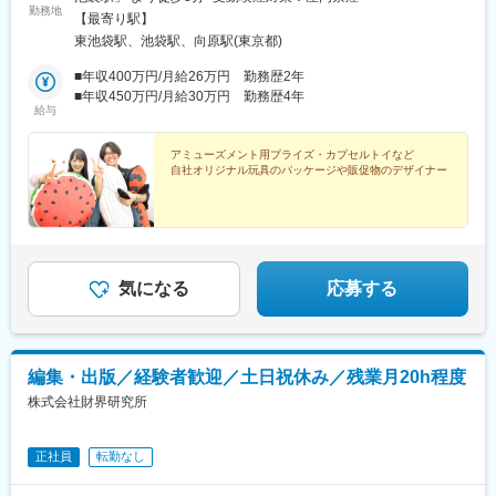
勤務地
【最寄り駅】
東池袋駅、池袋駅、向原駅(東京都)
■年収400万円/月給26万円 勤務歴2年
■年収450万円/月給30万円 勤務歴4年
給与
アミューズメント用プライズ・カプセルトイなど
自社オリジナル玩具のパッケージや販促物のデザイナー
気になる
応募する
編集・出版／経験者歓迎／土日祝休み／残業月20h程度
株式会社財界研究所
正社員
転勤なし