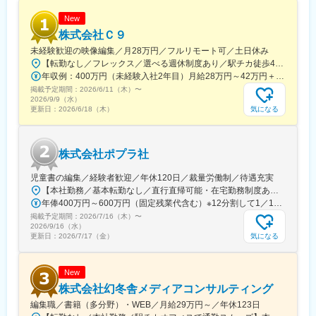
■入社後について
入社後半年～1年程度は、商業デザインやブランディングの考え方
New
を学びながら実案件に携わります。習熟度に応じて案件を担当い
株式会社Ｃ９
ただくため、段階的なスキルアップが可能です。
未経験歓迎の映像編集／月28万円／フルリモート可／土日休み
【転勤なし／フレックス／選べる週休制度あり／駅チカ徒歩4分/新宿駅からも出勤可能】東京都渋谷区代々木4-32-1 トーシンビルミレニアム7F＜アクセス＞京王線「初台駅」から徒歩4分小田急線「参宮橋駅」から徒歩8分JR「新宿駅」から徒歩15～20分☆★☆★☆★☆★☆★☆★フルリモートorフル出勤orハイブリッド勤務から選択可能！☆★☆★☆★☆★☆★☆★※受動喫煙防止対策（屋内全面禁煙）★選べる週休制度あり→詳しくは休暇欄をご確認ください！
■組織構成
年収例：400万円（未経験入社2年目）月給28万円～42万円＋各種手当＋賞与（年2回）★経験・スキルを考慮の上、決定します【各種手当】■交通費（全額支給）■職務手当 など
デザイナー、営業、プランナー、製造部門が連携して案件を推
掲載予定期間：
進。案件ごとにチームを編成し、必要に応じて全社横断で取り組
2026/6/11（木）
〜
2026/9/9（水）
みます。
気になる
更新日：
2026/6/18（木）
■キャリアパス
7段階の役割等級制度を導入。専門性を高めるプロフェッショナル
株式会社ポプラ社
コース、またはマネジメントコースを目指せます。
児童書の編集／経験者歓迎／年休120日／裁量労働制／待遇充実
■当社の強み
【本社勤務／基本転勤なし／直行直帰可能・在宅勤務制度あり】東京都品川区西五反田3丁目5番8号 JR目黒MARCビル12階（都営浅草線・JR山手線「五反田駅」より徒歩10分）
・「食」「菓子」「酒」領域に特化した豊富な実績
年俸400万円～600万円（固定残業代含む）※12分割して1／12を月々支給※固定残業代は、時間外労働の有無に関わらず30時間分を、月5万5000円～8万2000円支給（基本給と等級に基づいて算出） 上記を超える法定時間外労働分は追加で支給
・企画から制作、製造までワンストップ対応
掲載予定期間：
・ブランド構築まで踏み込んだ提案力
2026/7/16（木）
〜
2026/9/16（水）
・営業、プランナー、デザイナー一体の支援体制
気になる
更新日：
2026/7/17（金）
・伴走型で商品価値を創出するビジネスモデル
単なる制作会社ではなく、「商品を世の中に送り出す仕組みづく
り」まで携われることが当社の魅力です。
New
株式会社幻冬舎メディアコンサルティング
変更の範囲：会社の定める業務
編集職／書籍（多分野）・WEB／月給29万円～／年休123日