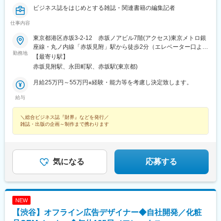
ビジネス誌をはじめとする雑誌・関連書籍の編集記者
仕事内容
東京都港区赤坂3-2-12 赤坂ノアビル7階(アクセス)東京メトロ銀
座線・丸ノ内線「赤坂見附」駅から徒歩2分（エレベーター口より
勤務地
30秒）東京メトロ千代田線「赤坂」駅から徒歩5分東京メトロ南
【最寄り駅】
北線・半蔵門線・有楽町線「永田町」駅から徒歩8分東京メトロ銀
赤坂見附駅、永田町駅、赤坂駅(東京都)
座線・南北線「溜池山王」駅から徒歩7分★転勤なし
月給25万円～55万円※経験・能力等を考慮し決定致します。
給与
＼総合ビジネス誌『財界』などを発行／
雑誌・出版の企画～制作まで携わります
気になる
応募する
NEW
【渋谷】オフライン広告デザイナー◆自社開発／化粧