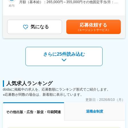
・クリエイティブ企画
徐々に複数案件を担当し、制作と進行の要として現場を動かす存
月額（基本給）：265,000円～355,000円その他固定手当/月：
・営業、プランナーとの打ち合わせ
給与
在へ。
15,000円～25,000円＜月給＞280,000円～380,000円＜昇給有無
・顧客へのデザイン提案
「キャラクター×量産」を語れる経験が、確実に自分の強みになり
＞有＜残業手当＞有＜給与補足＞■その他固定手当：地域手当■賞
・進行管理
ます。
与：年2回賃金はあくまでも目安の金額であり、選考を通じて上下
・製造部門との連携、納品対応
する可能性があります。月給(月額)は固定手当を含めた表記です。
応募依頼する
※企画から納品まで一貫して携わります。
気になる
■働く魅力
（エージェントサービス）
※営業・プランナーと連携し、顧客の課題解決を支援します。
☆デザインで終わらないキャリア
多くのデザイナー職が「入稿まで」で終わる中、当社では量産・
■担当案件
製造まで経験できるため、市場価値の高い「プロダクト視点」が
・地域産品のブランド開発
身につきます。
・新商品パッケージ制作
☆プライベートも大切にできる
さらに25件読み込む
・販促プロモーション企画
業務が立て込む時期はあるものの、状況に応じた調整も可能な環
・Webサイト制作、Webプロモーション
境です
・トータルブランディング
案件の多くは「食」「菓子」「酒」領域で、パッケージや販促物
制作を中心に担当いただきます。
人気求人ランキング
変更の範囲：会社の定める業務
dodaに掲載中の求人を、応募数順にランキング形式でご紹介します。
■業務の特徴
※応募数が同数の場合は、新着順に表示しています。
クライアントの課題や想いをヒアリングし、ブランドづくりの上
更新日：
2026/8/10（月）
流工程から参画します。パッケージや販促物制作を入口に、ブラ
ンド構築、販促施策、商品開発、Webプロモーションまで幅広く
退職金制度
その他出版・広告・販促・印刷関連
支援。営業・プランナー・製造部門と連携しながらプロジェクト
を進めます。