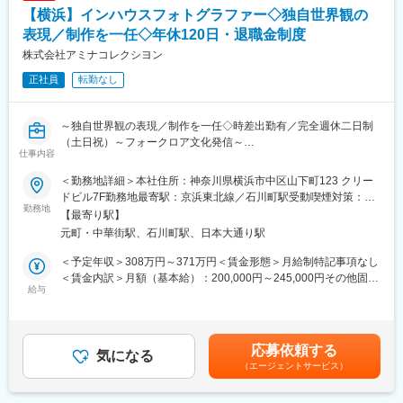
当社では製品開発から自社工場での製品製造、商品化、通販、リ
【横浜】インハウスフォトグラファー◇独自世界観の
アル店舗での販売まで一気通貫で展開を行っております。
◇ブランディング、販売展開ノウハウ
表現／制作を一任◇年休120日・退職金制度
当社の主力製品「利尻ヘアカラーシリーズ」の累計販売本数は
株式会社アミナコレクシヨン
3,000万本突破しており、【白髪用】ヘアカラートリートメントブ
正社員
転勤なし
ランドシェアはトップクラスで、人気商品です。
変更の範囲：会社の定める業務
～独自世界観の表現／制作を一任◇時差出勤有／完全週休二日制
（土日祝）～フォークロア文化発信～
仕事内容
世界各地の文化を取り入れた商品を展開する当社で、自社ブラン
＜勤務地詳細＞本社住所：神奈川県横浜市中区山下町123 クリー
ドの魅力を写真で伝えるフォトグラファーを募集します。
ドビル7F勤務地最寄駅：京浜東北線／石川町駅受動喫煙対策：屋
勤務地
内全面禁煙変更の範囲：会社の定める事業所
【最寄り駅】
■採用背景
元町・中華街駅、石川町駅、日本大通り駅
事業拡大に伴い、自社ブランドを横断して撮影・編集を担うフォ
トグラファー体制を強化するため。
＜予定年収＞308万円～371万円＜賃金形態＞月給制特記事項なし
＜賃金内訳＞月額（基本給）：200,000円～245,000円その他固定
■業務内容
給与
手当/月：20,000円＜月給＞220,000円～265,000円＜昇給有無＞
チャイハネ、倭物やカヤ、Kahikoなど多様なブランドを対象に商
有＜残業手当＞有＜給与補足＞前職・スキルを考慮の上、決定い
品撮影とモデル撮影を担当します。衣料・雑貨・アクセサリーな
たします。※上記の金額以外でもフレキシブルに対応します。■賞
ど幅広いアイテムを扱い、各ブランドの世界観を理解した上で構
与：年2回賃金はあくまでも目安の金額であり、選考を通じて上下
応募依頼する
図設計、ライティング、背景設定などを進めます。撮影後は
気になる
する可能性があります。月給(月額)は固定手当を含めた表記です。
（エージェントサービス）
LightroomやPhotoshopを用い、トリミング、色味の調整、不要物
の除去などの加工を行います。画像データの管理では、用途別の
フォルダ設計、納品形式の統一、社内共有用データの整理まで自