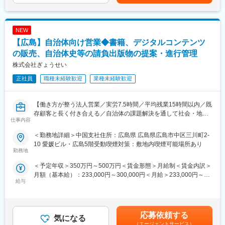
フォトグラファーチームは20代～30代のメンバーが中心となり、
執筆、構成検討まで幅広く担当します。教室での指導経験を活か
コミュニケーションの取りやすい雰囲気で撮影を行っています。
し、「つまずきやすいポイント」や「理解が深まる流れ」を教材
へ反映します。
変更の範囲：会社の定める業務
NEW
◇教育現場のニーズを踏まえた商品開発
【広島】自治体向け営業◆書籍、デジタルコンテンツ
学習塾や学校の先生方の声、入試動向、教育制度の変化などを踏
まえ、新たな教材や学習コンテンツの企画を行います。
の販売、自治体史等の請負出版物の提案・進行管理
◇デジタル教材・新サービスの企画開発
株式会社ぎょうせい
紙教材に加え、デジタル教材や学習支援サービスの企画にも携わ
正社員
職種未経験歓迎
業種未経験歓迎
ります。教育DXの推進に向け、学び方の変化に対応した新しい商
品づくりに挑戦できます。
◇制作ディレクション
【働き方が整う法人営業／実労7.5時間／平均残業15時間以内／既
外部執筆者や制作会社と連携しながら、品質管理や進行管理を担
存顧客と長く付き合える／自治体の課題解決を通して社会・地域
当。教材づくりの中心メンバーとしてプロジェクトを推進しま
仕事内容
貢献／業界シェアトップクラスのプロダクト保有／平均勤続年数
す。
20年と安定・長期就業が叶う職場】
＜勤務地詳細＞中国支社住所：広島県 広島県広島市中区三川町2-
■当社について：
10 愛媛ビル・広島5階受動喫煙対策：敷地内喫煙可能場所あり
■仕事内容
勤務地
当社はZ会グループの一員として、学習塾・私立学校・自治体など
「法令の普及と地方自治の振興への寄与」を企業理念に様々な事
幅広い教育機関を支援しています。教材・テストの開発販売をは
＜予定年収＞350万円～500万円＜賃金形態＞月給制＜賃金内訳＞
業を展開している当社。創業130年から地方自治体特化の事業を
じめ、人材開発や広報支援など多様な事業を展開し、教育現場の
月額（基本給）：233,000円～300,000円＜月給＞233,000円～
行っている歴史と高い実績があるため、業界トップシェアの商品
課題解決に取り組んでいます。
給与
300,000円＜昇給有無＞有＜残業手当＞有賃金はあくまでも目安
を其々の事業にて展開しております。
◇人材開発事業：教員派遣・紹介、各種研修事業
の金額であり、選考を通じて上下する可能性があります。月給(月
今回のポジションは、書籍の提案を通して地域社会に貢献いただ
◇広報支援事業：学校広報・生徒募集支援
額)は固定手当を含めた表記です。
くポジションです。
◇学習サポート事業：学校内予備校の受託運営
応募依頼する
◇公民連携事業：自治体・省庁向け教育プログラムの受託運営
気になる
■業務詳細
◇コンテンツ事業：全国の学校・学習塾向け教材・テスト・教育
（エージェントサービス）