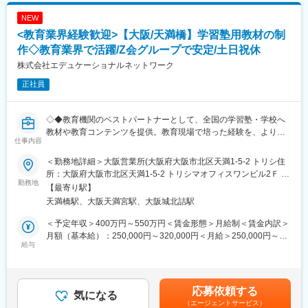
走します。加えて、撮影スケジュールの作成、モデルや関係部署
NEW
との調整、撮影機材の管理も担当します。ブランドごとに異なる
<教育業界経験歓迎>【大阪/天満橋】学習塾用教材の制
雰囲気があるため、和の静かなトーンから鮮やかな民族調まで表
現の幅が広く、状況に応じて最適な方法を選ぶ判断力が求められ
作◇教育業界で活躍/Z会グループで安定/土日祝休
ます。自社内で制作を完結するため、デザイナーや販促担当とや
株式会社エデュケーショナルネットワーク
り取りし、使用用途に合わせたカットを提案する場面も発生しま
正社員
す。こうした工程を通じて、自らの撮影した写真が店舗ポスター
やPOP、カタログなどに使用され、ブランド価値の発信に直接つ
ながる役割を担います。
◇◆教育機関のベストパートナーとして、全国の学習塾・学校へ
教材や教育コンテンツを提供。教育現場で培った経験を、より多
■業務の魅力
仕事内容
くの学びの場へ届ける仕事です◆◇
複数ブランドを横断するため、撮影対象も雰囲気も大きく変わり
ます。民族調の鮮やかな世界観から和テイストの静かな空気まで
＜勤務地詳細＞大阪営業所(大阪府大阪市北区天満1-5-2 トリシ住
■業務概要：
表現の幅が広く、写真の引き出しを増やす環境です。インハウス
所：大阪府大阪市北区天満1-5-2 トリシマオフィスワンビル2Ｆ 勤
全国の学習塾や学校で活用される教材・教育コンテンツの企画・
勤務地
ならではの距離感で制作に関わり、撮影した写真が店舗や販促物
務地最寄駅：地下鉄谷町線／天満橋駅受動喫煙対策：屋内全面禁
【最寄り駅】
制作を担当いただきます。
に反映されるプロセスを日々実感できます。
煙変更の範囲：会社の定める事業所（リモートワーク含む）
天満橋駅、大阪天満宮駅、大阪城北詰駅
教員や塾講師としての指導経験、または出版社などで培った教材
制作経験を活かし、現場で本当に求められる教材づくりに携わっ
■働く環境
＜予定年収＞400万円～550万円＜賃金形態＞月給制＜賃金内訳＞
ていただくポジションです。国語を中心とした文系分野を担当
所属はプロモーション推進部・文化発信室。社内クリエイティブ
月額（基本給）：250,000円～320,000円＜月給＞250,000円～
し、生徒の学力向上や先生方の指導支援につながる教材の開発を
給与
チームと連携しながら制作を行います。ロケ撮影が入る場合は早
320,000円＜昇給有無＞有＜残業手当＞有＜給与補足＞※経験・年
行います。
朝出勤や一時的な勤務地変更が発生することがあります。
齢を考慮の上、当社規定により決定します。■給与改定：年2回■
フォトグラファーチームで商品撮影をするものから外部スタジオ
賞与：年2回（7月・12月）賃金はあくまでも目安の金額であり、
■業務詳細：
でモデルさんと撮影をすることもあるため、様々な撮影スタイル
選考を通じて上下する可能性があります。月給(月額)は固定手当を
応募依頼する
◇塾・学校向け教材の企画・制作
気になる
を学べます。
含めた表記です。
（エージェントサービス）
小学生・中学生・高校生向け教材の企画立案から問題作成、解説