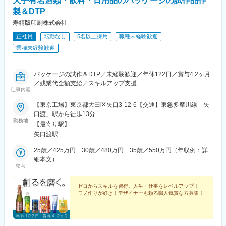
大手有名酒類・飲料・日用品のパッケージの試作品作
製＆DTP
寿精版印刷株式会社
正社員
転勤なし
5名以上採用
職種未経験歓迎
業種未経験歓迎
パッケージの試作＆DTP／未経験歓迎／年休122日／賞与4.2ヶ月
／残業代全額支給／スキルアップ支援
仕事内容
【東京工場】東京都大田区矢口3-12-6【交通】東急多摩川線「矢
口渡」駅から徒歩13分
勤務地
【最寄り駅】
矢口渡駅
25歳／425万円 30歳／480万円 35歳／550万円（年収例：詳
細本文）
給与
25歳（社会人3年：未経験）／入社1年目／425万円／月給23万円
＋賞与＋他手当
ゼロからスキルを習得。人生・仕事をレベルアップ！
モノ作りが好き！デザイナーも頼る職人気質な方募集！