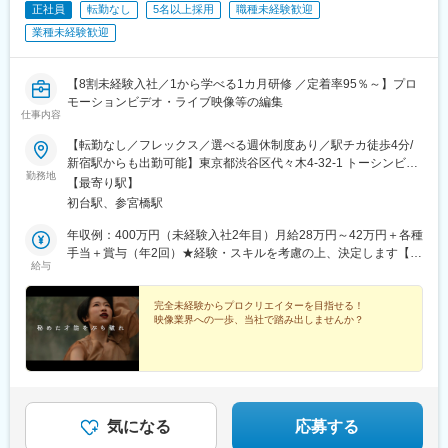
正社員
転勤なし
5名以上採用
職種未経験歓迎
業種未経験歓迎
【8割未経験入社／1から学べる1カ月研修 ／定着率95％～】プロ
モーションビデオ・ライブ映像等の編集
仕事内容
【転勤なし／フレックス／選べる週休制度あり／駅チカ徒歩4分/
新宿駅からも出勤可能】東京都渋谷区代々木4-32-1 トーシンビル
勤務地
ミレニアム7F＜アクセス＞京王線「初台駅」から徒歩4分小田急
【最寄り駅】
線「参宮橋駅」から徒歩8分JR「新宿駅」から徒歩15～20分
初台駅、参宮橋駅
☆★☆★☆★☆★☆★☆★フルリモートorフル出勤orハイブリッ
ド勤務から選択可能！☆★☆★☆★☆★☆★☆★※受動喫煙防止対
年収例：400万円（未経験入社2年目）月給28万円～42万円＋各種
策（屋内全面禁煙）★選べる週休制度あり→詳しくは休暇欄をご
手当＋賞与（年2回）★経験・スキルを考慮の上、決定します【各
給与
確認ください！
種手当】■交通費（全額支給）■職務手当 など
完全未経験からプロクリエイターを目指せる！
映像業界への一歩、当社で踏み出しませんか？
気になる
応募する