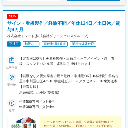
NEW
サイン・看板製作／経験不問／年休124日／土日休／賞
与4カ月
株式会社トレード(株式会社グリーンクロスグループ)
正社員
転勤なし
職種未経験歓迎
業種未経験歓迎
【定着率100％】★看板製作・出荷スタッフ／イベント旗、看
板、スタンドパネル等、多彩に手掛けられます
仕事内容
【転勤なし／愛知県名古屋市勤務／車通勤OK】■本社愛知県名古
屋市中川区山王4-5-10 学宝社ビル3F＜アクセス＞・JR東海道本線
勤務地
『尾頭橋駅』徒歩5分・名鉄名古屋本線『山王駅』徒歩10分・各
【最寄り駅】
線『金山駅』徒歩15分【受動喫煙対策】屋内全面禁煙
尾頭橋駅、山王駅(愛知県)
年収500万円／入社9年
年収380万円／入社4年
給与
ステッカーからイベント会場、空港等の大型装飾まで！
何一つ同じものが無い、面白いモノづくりで手に職を！