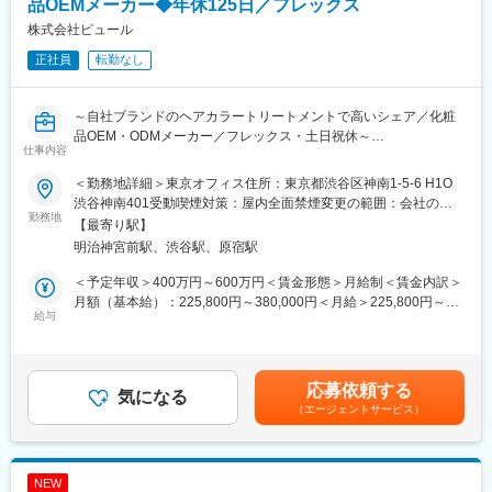
品OEMメーカー◆年休125日／フレックス
株式会社ピュール
正社員
転勤なし
～自社ブランドのヘアカラートリートメントで高いシェア／化粧
品OEM・ODMメーカー／フレックス・土日祝休～
仕事内容
■業務内容：
＜勤務地詳細＞東京オフィス住所：東京都渋谷区神南1-5-6 H1O
・オフライン広告のデザインやオペレーションをメインに、自社
渋谷神南401受動喫煙対策：屋内全面禁煙変更の範囲：会社の定
製品の新規顧客獲得に関わる各種デザインの販促物作成を担当い
勤務地
める事業所（リモートワーク含む）
【最寄り駅】
ただきます。
明治神宮前駅、渋谷駅、原宿駅
（オフラインの制作物が 9 割、オンラインが 1 割程度の想定で
す）
＜予定年収＞400万円～600万円＜賃金形態＞月給制＜賃金内訳＞
・新聞広告や折込チラシ、その他にもインフォマーシャルなど
月額（基本給）：225,800円～380,000円＜月給＞225,800円～
で、新規顧客の注文獲得を目的とする広告（レスポンス広告）を
給与
380,000円＜昇給有無＞有＜残業手当＞有＜給与補足＞※上記年収
デザインする業務がメインとなります。
は賞与を含んだ金額です。※ご経験やスキル、現年収に応じ、柔軟
に決定いたします。※賞与は基本給の3.5ヵ月分を想定、ただし評
■組織構成：
価による変動がございます。賃金はあくまでも目安の金額であ
応募依頼する
・オフライン新規集客課：男性（30代）※兼務
気になる
り、選考を通じて上下する可能性があります。月給(月額)は固定手
（エージェントサービス）
・他メンバー：2名
当を含めた表記です。
■当社の特徴、強み：
◇開発～販売まで一気通貫での事業展開
NEW