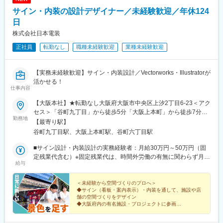
サイン・内装の設計デザイナー／未経験歓迎／年休124
日
株式会社日本電装
正社員
転勤なし
職種未経験歓迎
業種未経験歓迎
【実務未経験歓迎】サイン・内装設計／Vectorworks・Illustratorが
活かせる！
仕事内容
【大阪本社】★転勤なし大阪府大阪市中央区上汐2丁目6-23＜アク
セス＞「谷町九丁目」から徒歩5分「大阪上本町」から徒歩7分※
勤務地
受動喫煙対策あり：社内分煙※直行直帰可能
【最寄り駅】
谷町九丁目駅、大阪上本町駅、谷町六丁目駅
■サイン設計・内装設計の実務経験者：月給30万円～50万円（固
定残業代含む）※固定残業代は、時間外労働の有無に関わらず月
給与
30時間分を、月5万5000円～9万5100円支給固定残業代は残業が
ない場合も支給し、超過分は別途支給する。■未経験者：月給24
万円～（固定残業代含む）※固定残業代は、時間外労働の有無に関
＜未経験から空間づくりのプロへ＞
◆サイン（看板・案内表示）・内装を通して、施設や店
わらず月30時間分を、月4万5700円～支給固定残業代は残業がな
舗の空間づくりをデザイン
い場合も支給し、超過分は別途支給する。※月給は、スキル・実績
◆大阪府内の有名施設・プロジェクトに参画
に応じて優遇します。
◆年休124日／土日祝休
◆未経験者：月給24万円～◆サイン設計・内装設計の実