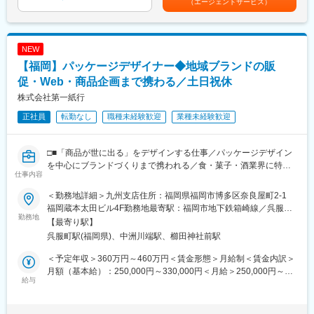
（エージェントサービス）
■業務詳細：
◇塾・学校向け教材の企画・制作
NEW
小学生から高校生向けの教材について、問題作成や解説作成、紙
面構成の検討などを行います。
【福岡】パッケージデザイナー◆地域ブランドの販
◇教育コンテンツの企画
促・Web・商品企画まで携わる／土日祝休
営業担当や教育機関から寄せられる要望をもとに、新しい教材や
株式会社第一紙行
学習コンテンツの企画に携わります。
◇デジタル教材・新商品の企画開発
正社員
転勤なし
職種未経験歓迎
業種未経験歓迎
紙教材だけでなく、デジタル教材や学習支援サービスの企画・開
発にも関わります。
◇制作進行管理
□■「商品が世に出る」をデザインする仕事／パッケージデザイン
社内外の関係者と連携しながら、スケジュール管理や品質確認を
を中心にブランドづくりまで携われる／食・菓子・酒業界に特化
仕事内容
行い、教材を形にしていきます。
したブランディング企業■□
＜勤務地詳細＞九州支店住所：福岡県福岡市博多区奈良屋町2-1
■当社について：
■仕事内容
福岡蔵本太田ビル4F勤務地最寄駅：福岡市地下鉄箱崎線／呉服町
当社はZ会グループの一員として、学習塾・私立学校・自治体など
地域産品（食品・菓子・酒）のブランディングおよびプロモーシ
勤務地
駅受動喫煙対策：屋内全面禁煙変更の範囲：会社の定める事業所
【最寄り駅】
幅広い教育機関を支援しています。教材やテストの提供をはじ
ョンに関わるデザイン業務全般をお任せします。
呉服町駅(福岡県)、中洲川端駅、櫛田神社前駅
め、人材開発や広報支援など多様な事業を展開し、教育現場の課
・パッケージデザイン制作
題解決に取り組んでいます。
・販促ツール（POP、リーフレット等）の制作
＜予定年収＞360万円～460万円＜賃金形態＞月給制＜賃金内訳＞
◇人材開発事業：教員派遣・紹介、各種研修事業
・クリエイティブ企画
月額（基本給）：250,000円～330,000円＜月給＞250,000円～
◇広報支援事業：学校広報・生徒募集支援
・営業、プランナーとの打ち合わせ
給与
330,000円＜昇給有無＞有＜残業手当＞有＜給与補足＞■賞与：年
◇学習サポート事業：学校内予備校の受託運営
・顧客へのデザイン提案
2回賃金はあくまでも目安の金額であり、選考を通じて上下する可
◇公民連携事業：自治体・省庁向け教育プログラムの受託運営
・進行管理
能性があります。月給(月額)は固定手当を含めた表記です。