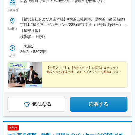
広告代理店でメディアの仕入れ・管理のお仕事です。
仕事内容
【横浜支社および東京本社】■横浜支社神奈川県横浜市西区高島1
丁目1-2横浜三井ビルディング23F■東京本社（上野駅徒歩3分）東
勤務地
京都台東区東上野4-8-1 TIXTOWER UENO 14F■会社
【最寄り駅】
HPhttps://daily-ad.jp/recruit/■メディア紹介https://daily-
横浜駅、上野駅
ad.jp/service/media/
・実績1
2年次：530万円
給与
【年収アップ】も【働きやすさ】も実現しませんか？
新設された横浜支社。立ち上げメンバーを募集します！
気になる
応募する
NEW