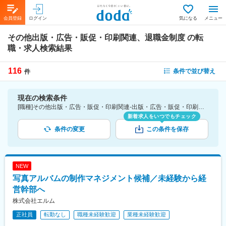
会員登録
ログイン
気になる
メニュー
その他出版・広告・販促・印刷関連、退職金制度
の転
職・求人検索結果
116
条件で並び替え
件
現在の検索条件
[職種]その他出版・広告・販促・印刷関連-出版・広告・販促・印刷 [詳細条件](待遇・福利厚生)退職金制度
新着求人をいつでもチェック
条件の変更
この条件を保存
NEW
写真アルバムの制作マネジメント候補／未経験から経
営幹部へ
株式会社エルム
正社員
転勤なし
職種未経験歓迎
業種未経験歓迎