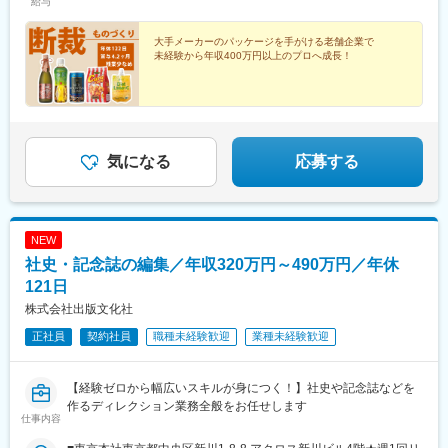
給与
大手メーカーのパッケージを手がける老舗企業で
未経験から年収400万円以上のプロへ成長！
気になる
応募する
NEW
社史・記念誌の編集／年収320万円～490万円／年休
121日
株式会社出版文化社
正社員
契約社員
職種未経験歓迎
業種未経験歓迎
【経験ゼロから幅広いスキルが身につく！】社史や記念誌などを
作るディレクション業務全般をお任せします
仕事内容