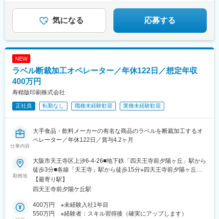
気になる
応募する
NEW
ラベル断裁加工オペレーター／年休122日／想定年収
400万円
寿精版印刷株式会社
正社員
転勤なし
職種未経験歓迎
業種未経験歓迎
大手食品・飲料メーカーの有名な商品のラベルを断裁加工するオ
ペレーター／年休122日／賞与4.2ヶ月
仕事内容
大阪市天王寺区上汐6-4-26■地下鉄「四天王寺前夕陽ヶ丘」駅から
徒歩3分■各線「天王寺」駅から徒歩15分※四天王寺前夕陽ヶ丘駅
勤務地
まで東梅田駅から乗車12分（6駅）
【最寄り駅】
四天王寺前夕陽ケ丘駅
400万円 ※未経験入社1年目
550万円 ※経験者：スキル習得後（確実にアップします）