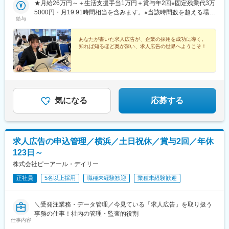
す。＜アクセス＞■JR「上野駅」入谷口より徒歩2分■東京メトロ
★月給26万円～＋生活支援手当1万円＋賞与年2回※固定残業代3万
銀座線・日比谷線「上野駅」1番出口より徒歩3分
5000円・月19.91時間相当を含みます。※当該時間数を超える場合
給与
は超過勤務手当を支給します。年収例：年収400万円／27歳 ライ
ター職 経験2年
あなたが書いた求人広告が、企業の採用を成功に導く。
知れば知るほど奥が深い、求人広告の世界へようこそ！
気になる
応募する
求人広告の申込管理／横浜／土日祝休／賞与2回／年休
123日～
株式会社ピーアール・デイリー
正社員
5名以上採用
職種未経験歓迎
業種未経験歓迎
＼受発注業務・データ管理／今見ている「求人広告」を取り扱う
事務の仕事！社内の管理・監査的役割
仕事内容