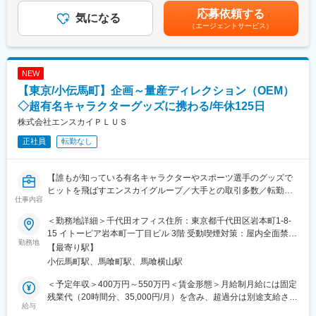
◇コンテンツ事業：全国の学校・学習塾向け教材・テスト・教育
・製造部門との連携、納品対応
応募依頼する
コンテンツの企画・販売
※企画から納品まで一貫して携わります。
気になる
教材制作を通して、多くの子どもたちの学びを支えられる仕事で
（エージェントサービス）
※営業・プランナーと連携し、顧客の課題解決を支援します。
す。教育への興味や国語・文章作成への関心を活かしながら、社
会貢献性の高い仕事に挑戦したい方を歓迎します。
■担当案件
・地域産品のブランド開発
NEW
変更の範囲：会社の定める業務
・新商品パッケージ制作
【東京/小伝馬町】企画～量産ディレクション（OEM）
・販促プロモーション企画
・Webサイト制作、Webプロモーション
◇超有名キャラクターグッズに携わる/年休125日
・トータルブランディング
株式会社エンスカイＰＬＵＳ
正社員
転勤なし
案件の多くは「食」「菓子」「酒」領域で、パッケージや販促物
制作を中心に担当いただきます。
【誰もが知っている有名キャラクターやスポーツ選手のグッズで
■業務の特徴
ヒットを飛ばすエンスカイグループ／大手との取引多数／転勤な
クライアントの課題や想いをヒアリングし、ブランドづくりの上
仕事内容
し／企画・仕様・量産まで携われキャリアアップができる！】
流工程から参画します。パッケージや販促物制作を入口に、ブラ
ンド構築、販促施策、商品開発、Webプロモーションまで幅広く
＜勤務地詳細＞千代田オフィス住所：東京都千代田区岩本町1-8-
一度は見たことがある。気づけば手に取っている。
支援。営業・プランナー・製造部門と連携しながらプロジェクト
15 イトーピア岩本町一丁目ビル 3階 受動喫煙対策：屋内全面禁煙
そのキャラクターグッズ、量産まで成立させている側の仕事で
勤務地
を進めます。
変更の範囲：会社の定める事業所
【最寄り駅】
す。
小伝馬町駅、馬喰町駅、馬喰横山駅
■入社後について
当社は、出版社・ゲーム会社・大手テーマパークなどの案件を多
入社後半年～1年程度は、商業デザインやブランディングの考え方
＜予定年収＞400万円～550万円＜賃金形態＞月給制月給には固定
数手がけるOEMメーカー。
を学びながら実案件に携わります。習熟度に応じて案件を担当い
残業代（20時間分、35,000円/月）を含み、超過分は別途支給され
単なるデザインではなく、仕様設計から量産立ち上げまでを担う
給与
ただくため、段階的なスキルアップが可能です。
ます。＜賃金内訳＞月額（基本給）：225,000円～285,000円固定