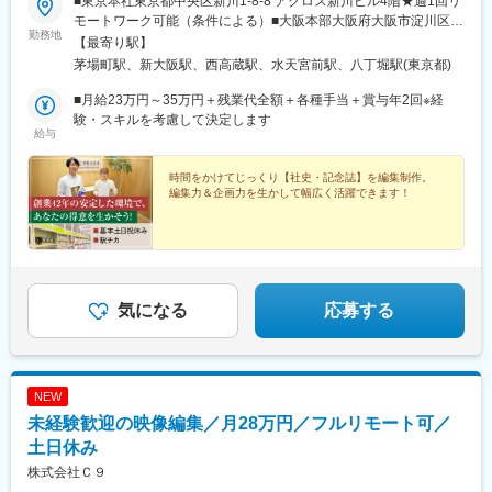
■東京本社東京都中央区新川1-8-8 アクロス新川ビル4階★週1回リ
モートワーク可能（条件による）■大阪本部大阪府大阪市淀川区西
勤務地
中島5丁目13番9号 新大阪MTビル1号館9階★週1回リモートワー
【最寄り駅】
ク可能（条件による）■名古屋支社名古屋市熱田区五本松町7-30
茅場町駅、新大阪駅、西高蔵駅、水天宮前駅、八丁堀駅(東京都)
熱田メディアウイング3F★週1回リモートワーク可能（条件によ
る）【アクセス】■東京本社東京メトロ東西線・日比谷線「茅場町
■月給23万円～35万円＋残業代全額＋各種手当＋賞与年2回※経
駅」徒歩5分東京メトロ日比谷線・JR京葉線「八丁堀駅」徒歩8分
験・スキルを考慮して決定します
給与
東京メトロ半蔵門線「水天宮前駅」徒歩8分■大阪本部各線「新大
阪駅」より徒歩4分OsakaMetro御堂筋線「西中島南方駅」より徒
歩5分■名古屋支社名古屋市営地下鉄名城線「西高蔵駅」より徒歩
時間をかけてじっくり【社史・記念誌】を編集制作。
編集力＆企画力を生かして幅広く活躍できます！
1分名古屋市営地下鉄名城線・名鉄線・JR東海線「金山駅」より
徒歩10分
気になる
応募する
NEW
未経験歓迎の映像編集／月28万円／フルリモート可／
土日休み
株式会社Ｃ９