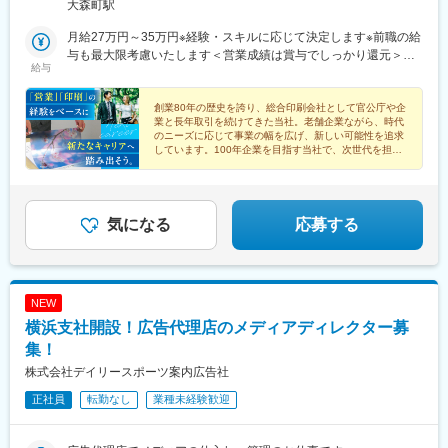
「大森西四丁目」バス停から徒歩1分
大森町駅
月給27万円～35万円※経験・スキルに応じて決定します※前職の給
与も最大限考慮いたします＜営業成績は賞与でしっかり還元＞頑
給与
張った成果は目に見える形となって返ってくるやりがいがありま
す。
創業80年の歴史を誇り、総合印刷会社として官公庁や企
業と長年取引を続けてきた当社。老舗企業ながら、時代
のニーズに応じて事業の幅を広げ、新しい可能性を追求
しています。100年企業を目指す当社で、次世代を担う
コアメンバーとして活躍いただく方を募集します。
気になる
応募する
NEW
横浜支社開設！広告代理店のメディアディレクター募
集！
株式会社デイリースポーツ案内広告社
正社員
転勤なし
業種未経験歓迎