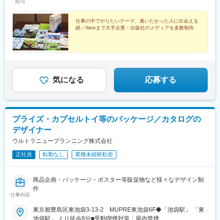
給与
きる場合
仕事の中でやりたいテーマ、逢いたかった人に出会える
紙～Webまで大手企業・出版社のメディアを多数制作
気になる
応募する
プライズ・カプセルトイ等のパッケージ／カタログの
デザイナー
ウルトラニュープランニング株式会社
正社員
転勤なし
業種未経験歓迎
商品企画・パッケージ・ポスター等販促物など様々なデザイン制
作
仕事内容
東京都豊島区東池袋3-13-2 MUPRE東池袋6F◆「池袋駅」 「東
池袋駅」 より徒歩8分■受動喫煙対策：屋内禁煙