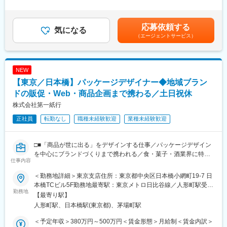
ポジションです。
残業手当/月：35,000円（固定残業時間20時間0分/月）超過した時
■組織構成
間外労働の残業手当は追加支給＜月給＞260,000円～320,000円
■業務内容：
デザイナー、営業、プランナー、製造部門が連携して案件を推
（一律手当を含む）＜昇給有無＞有＜残業手当＞有＜給与補足＞
応募依頼する
本ポジションは、キャラクターグッズの企画～量産ディレクショ
気になる
進。案件ごとにチームを編成し、必要に応じて全社横断で取り組
賞与年2回、昇給年1回を含む年収です。賃金はあくまでも目安の
（エージェントサービス）
ンを担います。
みます。
金額であり、選考を通じて上下する可能性があります。月給(月額)
デザインデータを作るだけでなく、「どう作れば売れるか・再現
は固定手当を含めた表記です。
できるか」まで考える、ものづくりの中核ポジションです。
■キャリアパス
＜具体的には＞
7段階の役割等級制度を導入。専門性を高めるプロフェッショナル
NEW
・商品仕様の設計・調整（素材・加工・サイズなど）
コース、またはマネジメントコースを目指せます。
【東京／日本橋】パッケージデザイナー◆地域ブラン
・Illustrator／Photoshopでの入稿データ制作・修正
・色校正・品質調整（色味／質感の最適化）
ドの販促・Web・商品企画まで携わる／土日祝休
■当社の強み
・工場・製造部門との連携、量産立ち上げ
・「食」「菓子」「酒」領域に特化した豊富な実績
株式会社第一紙行
・進行管理・スケジュール調整
・企画から制作、製造までワンストップ対応
正社員
転勤なし
職種未経験歓迎
業種未経験歓迎
※アクリル商品、Tシャツをはじめとし食品と電池で動くもの以外
・ブランド構築まで踏み込んだ提案力
はすべて扱うことができます！
・営業、プランナー、デザイナー一体の支援体制
・伴走型で商品価値を創出するビジネスモデル
□■「商品が世に出る」をデザインする仕事／パッケージデザイン
■組織構成
単なる制作会社ではなく、「商品を世の中に送り出す仕組みづく
を中心にブランドづくりまで携われる／食・菓子・酒業界に特化
・部署全体：14名
り」まで携われることが当社の魅力です。
仕事内容
したブランディング企業■□
・企画・制作チーム：5名
・20代～50代まで在籍
＜勤務地詳細＞東京支店住所：東京都中央区日本橋小網町19-7 日
変更の範囲：会社の定める業務
■仕事内容
・企画・制作チームは、全員が中途入社。雑貨、ノベルティ、印
本橋TCビル5F勤務地最寄駅：東京メトロ日比谷線／人形町駅受動
地域産品（食品・菓子・酒）のブランディングおよびプロモーシ
勤務地
刷など、“モノづくりの現場”を知るメンバーが揃っています。
喫煙対策：屋内全面禁煙変更の範囲：会社の定める事業所
【最寄り駅】
ョンに関わるデザイン業務全般をお任せします。
人形町駅、日本橋駅(東京都)、茅場町駅
・パッケージデザイン制作
■入社後/キャリアについて
・販促ツール（POP、リーフレット等）の制作
最初は一つのカテゴリーからスタート。
＜予定年収＞380万円～500万円＜賃金形態＞月給制＜賃金内訳＞