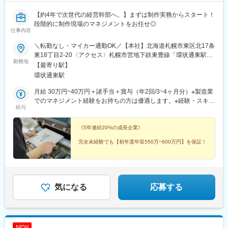
【約4年で次世代の経営幹部へ。】まずは制作実務からスタート！
段階的に制作現場のマネジメントをお任せ◎
仕事内容
＼転勤なし・マイカー通勤OK／【本社】北海道札幌市東区北17条
東18丁目2-20〈アクセス〉札幌市営地下鉄東豊線「環状通東駅」
勤務地
徒歩8分
【最寄り駅】
環状通東駅
月給 30万円~40万円＋諸手当＋賞与（年2回/3~4ヶ月分）※製造業
でのマネジメント経験をお持ちの方は優遇します。※経験・スキル
給与
に応じて給与を決定いたします。※固定残業代：なし└1分単位で
残業手当を支給いたします。※試用期間：3ヶ月（同条件）【想定
年収】550万円~600万円＼キャリアアップに応じて昇給のチャン
《5年連続20%の成長企業》
スあり／■マネジメント職：年収700万円~800万円■経営幹部：年
完全未経験でも【初年度年収550万~600万円】を保証！
収1,000万円~「若いうちから稼ぎたい」というあなたの意欲を、
当社は全力で受け止めます！
「パートの応募殺到＆高定着率」で現場が安定している
から、
現場の穴埋めに追われない◎
新社長の右腕として、将来は【年収1,000万円】の幹部
気になる
応募する
へ！
NEW