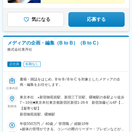
気になる
応募する
メディアの企画・編集（B to B）（B to C）
株式会社青丹社
正社員
転勤なし
書籍・雑誌をはじめ、B to B / B to C を対象としたメディアの企
画・編集をお任せします。
仕事内容
東京本社 ※新宿御苑前駅、新宿三丁目駅、曙橋駅の各駅より徒歩
7～10分■東京本社東京都新宿区新宿1-26-6 新宿加藤ビル6F【ア
勤務地
クセス】東京メトロ丸ノ内線・新宿御苑前駅より徒歩7分都営地下
【最寄り駅】
鉄新宿線・新宿三丁目駅より徒歩10分都営地下鉄新宿線・曙橋駅
新宿御苑前駅、曙橋駅
より徒歩10分
年収550万円 ／ 40歳 ／ 管理職 ／ 経験10年
※媒体の管理ができる、コンペの際のリーダー・プレゼンなどがで