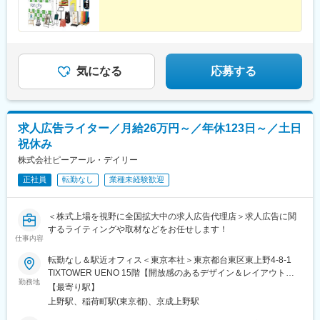
気になる
応募する
求人広告ライター／月給26万円～／年休123日～／土日
祝休み
株式会社ピーアール・デイリー
正社員
転勤なし
業種未経験歓迎
＜株式上場を視野に全国拡大中の求人広告代理店＞求人広告に関
するライティングや取材などをお任せします！
仕事内容
転勤なし＆駅近オフィス＜東京本社＞東京都台東区東上野4-8-1
TIXTOWER UENO 15階【開放感のあるデザイン＆レイアウトの
勤務地
オフィス】“空”をイメージしたウォールデザインで統一され、開放
【最寄り駅】
感のあるオフィスです。Web取材に活用できるオンラインブース
上野駅、稲荷町駅(東京都)、京成上野駅
など環境面も充実！社員のための専用カフェも併設されていま