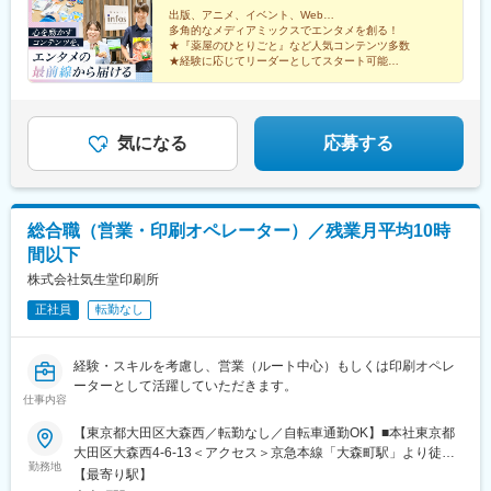
を月々支給。※管理監督者の場合、「残業手当（裁量手当）」では
出版、アニメ、イベント、Web…
多角的なメディアミックスでエンタメを創る！
なく、上記金額に固定の「管理職手当（月218,750円～262,500円
★『薬屋のひとりごと』など人気コンテンツ多数
／深夜手当含む）」を含みます。※深夜手当は20時間分 月20,900
★経験に応じてリーダーとしてスタート可能
円～25,000円を支給し、超過分は別途全額支給いたします。
★年休121日以上
★残業少なめ！月20h程度
★男女ともに活躍中！穏やかな社風
気になる
応募する
総合職（営業・印刷オペレーター）／残業月平均10時
間以下
株式会社気生堂印刷所
正社員
転勤なし
経験・スキルを考慮し、営業（ルート中心）もしくは印刷オペレ
ーターとして活躍していただきます。
仕事内容
【東京都大田区大森西／転勤なし／自転車通勤OK】■本社東京都
大田区大森西4-6-13＜アクセス＞京急本線「大森町駅」より徒歩8
勤務地
分JR「大森駅」または「蒲田駅」より、京浜急行バス乗車約10分
【最寄り駅】