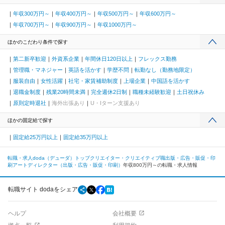
年収300万円～
年収400万円～
年収500万円～
年収600万円～
年収700万円～
年収900万円～
年収1000万円～
ほかのこだわり条件で探す
第二新卒歓迎
外資系企業
年間休日120日以上
フレックス勤務
管理職・マネジャー
英語を活かす
学歴不問
転勤なし（勤務地限定）
服装自由
女性活躍
社宅・家賃補助制度
上場企業
中国語を活かす
退職金制度
残業20時間未満
完全週休2日制
職種未経験歓迎
土日祝休み
原則定時退社
海外出張あり
U・Iターン支援あり
ほかの固定給で探す
固定給25万円以上
固定給35万円以上
転職・求人doda（デューダ）トップ
クリエイター・クリエイティブ職
出版・広告・販促・印
刷
アートディレクター（出版・広告・販促・印刷）
年収800万円～の転職・求人情報
転職サイト dodaをシェア
ヘルプ
会社概要