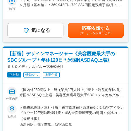
企画開発本部
貫してリードし、ブランド価値を高めるクリエイティブを追求い
＞月額（基本給）：369,942円～739,884円固定残業手当/月：
ただきます。
給与
130,058円～260,116円（固定残業時間45時間0分/月）超過した時
■当社について：
下記はあくまで業務イメージとなり、入社から半年～1年を目処に
間外労働の残業手当は追加支給＜月給＞500,000円～1,000,000円
当社は、1978年の会社設立、商品の企画開発、デザイン、製造、
お任せしたい業務となります。
（一律手当を含む）＜昇給有無＞有＜残業手当＞有＜給与補足＞※
販売を全て自社で手掛ける、製造小売業というビジネスモデルで
＜想定される業務内容＞
当社規定に基づき、経験・能力・前職の給与などを考慮して決定
す。百貨店・駅・空港などの一等地に、お客様のニーズに合わせ
応募依頼する
・顧客との打ち合わせやプレゼンテーション、ディスカッション
気になる
いたします。■昇給：有賃金はあくまでも目安の金額であり、選考
て数多くのブランドを世に生み出してきました。「東京ばな奈」
（エージェントサービス）
による合意形成
を通じて上下する可能性があります。月給(月額)は固定手当を含め
「ねんりん家」「シュガーバターの木」「チューリップローズ」
・コンセプト設計・ビジュアル提案・カンプデザインの作成
た表記です。
など、人気ブランドを多数展開しております。売上高461億円、
・デザイナー、エディター、カメラマン等への制作オリエンおよ
過去最高業績を更新中です。
びフィードバック
【新宿】デザインマネージャー《美容医療最大手の
・撮影現場でのアートディレクション（構成・ライティング・ト
変更の範囲：会社の定める業務
SBCグループ＊年休120日＊米国NASDAQ上場》
ーン設計等）
・プロデューサー、Webディレクターと連携したスケジュール・
ＳＢＣメディカルグループ株式会社
提案資料・撮影資料の作成
正社員
転勤なし
上場企業
・バナーや簡易デザインなど、必要に応じた制作業務
・公開後の成果検証や改善提案、グロースデザイン施策の立案
【国内外250院以上・総従業員1万人以上／売上・利益前年比増／
■組織構成
米国NASDAQに上場・美容医療業界最大手SBCメディカルグルー
平均年齢は35歳の社員数5名（業務委託20名）の会社のためリモ
仕事内容
プ／退職金制度有／年休120日】
ートでの連携が多く発生いたします。また、社員のうち4名が家庭
■はじめに：
＜勤務地詳細＞本社住所：東京都新宿区西新宿6-5-1 新宿アイラン
を持っており子育てとも両立して働いております。社員2人は元々
全国に250院以上のクリニックを展開する湘南美容クリニックグ
ドタワー12F受動喫煙対策：屋内全面禁煙変更の範囲：会社の定
クリエイター職のためデザイナーの方々にもリスペクトがある社
ループの、メディカル分野（眼科・歯科・AGA・整形・不妊治療
勤務地
める事業所
風であり、業務委託には元大手コンサルや元大手広告代理店等の
【最寄り駅】
等）の事業拡大に向けた経営戦略を担う部署での、制作・アート
プロも多く、スキルを身に着けることが可能です。
西新宿駅、都庁前駅、新宿西口駅
ディレクターの募集です。