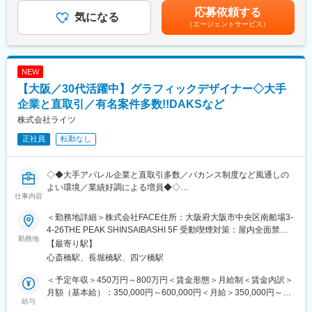
■具体的な業務内容
ベース給与に加えPSP賞与を含め、評価次第で年収1,000万円以上
応募依頼する
ギャラリー・ディーラーへのメール送信など、基本的な作家選
気になる
も十分に目指せる給与体系です。■昇給・昇格：年2回賃金はあく
（エージェントサービス）
定・アウトリーチ業務
までも目安の金額であり、選考を通じて上下する可能性がありま
Researchチームと連携した作品評価サポート
す。月給(月額)は固定手当を含めた表記です。
CRM・営業データの管理と入力
調達データのレポーティング
NEW
新規出品者候補のリスト作成・一次スクリーニング
【大阪／30代活躍中】グラフィックデザイナー◇大手
アートフェア・ギャラリー訪問を通じた実地学習
企業と直取引／有名案件多数!!DAKSなど
■仕事の魅力
株式会社ライツ
希少なアート資産の価値を最大化する「仕入れ」の醍醐味
正社員
転勤なし
大切にされてきたコレクションを次なる市場へと繋ぐ、コンサル
ティング型の仕入れを担っていただきます。単なる作品の調達に
とどまらず、アートを「価値ある資産」として再定義し、市場の
◇◆大手アパレル企業と直取引多数／バカンス制度など風通しの
流動性を自ら創り出す手応えを感じられるポジションです。作品
よい環境／業績好調による増員◆◇
の本質的な価値を見極める「目利き」の力はもちろん、時価動向
仕事内容
【期待を超えるクリエイティブで企業や社会の未来を共創しま
を読み解く高度な金融的知見も磨かれます。
す。】
＜勤務地詳細＞株式会社FACE住所：大阪府大阪市中央区南船場3-
～変化を続ける社会の中で、常に新しいビジュアルコミュニケー
変更の範囲：会社の定める業務
4-26THE PEAK SHINSAIBASHI 5F 受動喫煙対策：屋内全面禁煙
ションを創造し続けたい。～
勤務地
変更の範囲：会社の定める事業所
【最寄り駅】
心斎橋駅、長堀橋駅、四ツ橋駅
■業務概要：
主にアパレル業界向けに広告宣伝・販促ツール・通販などのエデ
＜予定年収＞450万円～800万円＜賃金形態＞月給制＜賃金内訳＞
ィトリアルデザイン、又Web媒体の企画制作・ブランディング及
月額（基本給）：350,000円～600,000円＜月給＞350,000円～
びデザイン業務をお任せします。
給与
600,000円＜昇給有無＞有＜残業手当＞無＜給与補足＞※経験・年