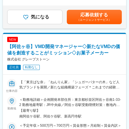
経験やスキル踏まえ業務をお任せします。ご経験を活かして年収
齢を考慮の上、当社規定により優遇します。■昇給：年1回■賞
UPも可能な環境です！
与：年1回 ※営業利益33％が賞与原資※会社及びご本人の業績によ
って変動賃金はあくまでも目安の金額であり、選考を通じて上下
応募依頼する
■事例：
気になる
する可能性があります。月給(月額)は固定手当を含めた表記です。
（エージェントサービス）
◇DAKS：キービジュアル、イベント企画提案、会場装飾のグラ
フィックデザイン、販促物、特設LP制作をトータルで担当。
◇MUFG recruit site：新卒採用サイトのデザインを担当
NEW
▼その他事例はこちら▼
【阿佐ヶ谷】VMD開発マネージャー◇新たなVMDの価
https://faceinc.com/works
https://www.rights-apartment.com/works
値を創造することがミッション◇お菓子メーカー
株式会社 グレープストーン
■ポジションの魅力：
正社員
転勤なし
◇制作物のクオリティが高く、大手アパレル企業と直取引多数し
ており、多くの経験を積めます◎
◇グラフィックデザインだけでなく、Web、UI/UX、ムービー制
【「東京ばな奈」「ねんりん家」「シュガーバターの木」など人
作にも携われます◎
気ブランドを展開／新たな組織構築フェーズ＊これまでの経験を
◇高い裁量を持って、クリエイターとしてのスキルアップ可能な
仕事内容
存分に活かせる環境】
環境です◎
＜勤務地詳細＞企画開発本部住所：東京都杉並区阿佐ヶ谷南1-33-
■職務内容：
変更の範囲：当社業務全般
2 勤務地最寄駅：JR中央線／阿佐ヶ谷駅受動喫煙対策：敷地内喫
当社、VMD開発マネージャーとしてご活躍いただきます。
勤務地
煙可能場所あり変更の範囲：会社の定める事業所
【最寄り駅】
南阿佐ケ谷駅、阿佐ケ谷駅、新高円寺駅
＜本ポジションのミッション＞
企画開発本部の新たな組織構築のフェーズにあたり、VMD開発チ
＜予定年収＞500万円～700万円＜賃金形態＞月給制＜賃金内訳＞
ームを今後率いていただきながらVMD制作チームや店舗デザイン