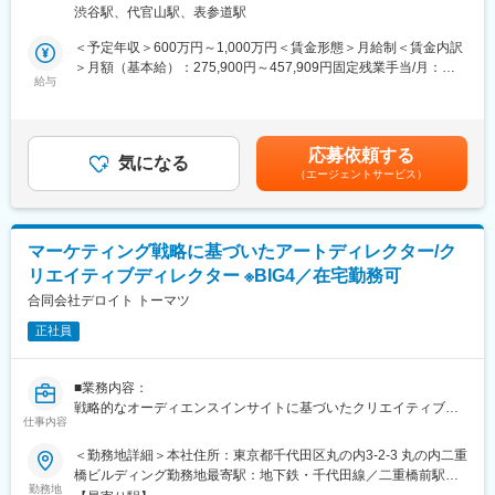
・200院規模・メディカル全領域という大きな事業基盤の上で、
渋谷駅、代官山駅、表参道駅
この勢いを維持し、さらに事業を加速させるための募集となりま
クリエイティブが集客成果に直結するダイナミズムを体感できま
す。
す。
＜予定年収＞600万円～1,000万円＜賃金形態＞月給制＜賃金内訳
・単なるデザイン制作にとどまらず、経営・マーケティングに直
＞月額（基本給）：275,900円～457,909円固定残業手当/月：
■業務内容：
給与
結する「組織マネジメント」「仕組み化」のスキルを磨けるキャ
127,462円～211,548円（固定残業時間60時間0分/月）超過した時
広告代理業及びイベント制作、イベント、展示会、キャンペーン
リアパスです。
間外労働の残業手当は追加支給＜月給＞403,362円～669,457円
等の企画を行う当社にて、広告クリエイティブのアートディレク
・社長が掲げるクリエイティブ内製化方針のもと、経営戦略室直
（一律手当を含む）＜昇給有無＞有＜残業手当＞有＜給与補足＞■
ター/デザイナーとして下記の業務に携わっていただきます。
下で意思決定スピード高く推進できます。
上記「固定残業手当」は「職務手当」として支給■昇降：年1回
応募依頼する
気になる
（評価に基づき年1回）■賞与：年2回賃金はあくまでも目安の金
（エージェントサービス）
・デジタルコンテンツ施策やリアル施策におけるキークリエイテ
■当社について：
額であり、選考を通じて上下する可能性があります。月給(月額)は
ィブの作成
当社は医療×マーケティングで急成長を続ける美容医療業界のリー
固定手当を含めた表記です。
・販促用クリエイティブの作成（各種リサイズ含む）
ディングカンパニーです。採用・育成・マーケティングのノウハ
・広告用バナー作成（静止画・動画）
ウを活かし、医療機関のM&Aや経営再生にも注力しています。
マーケティング戦略に基づいたアートディレクター/ク
・動画制作（Instagram、TikTokメイン）
リエイティブディレクター ※BIG4／在宅勤務可
・企業SNSアカウント用静止画グラフィック
変更の範囲：会社の定める業務
合同会社デロイト トーマツ
入社後は部署内のメンバー（プロデューサー）と共に案件を推進
正社員
（提案書の作成/プレゼンテーション）します。
弊社では最低2名以上のチームでプロジェクトを動かします。
■業務内容：
■仕事の魅力：
戦略的なオーディエンスインサイトに基づいたクリエイティブコ
・独立系のプロモーション企業のため、様々な得意先や協力会社
仕事内容
ンセプトの創出、チャネル統合施策（IMC）の設計及び施策実行
とお仕事ができます。
管理を行っていただきます。
＜勤務地詳細＞本社住所：東京都千代田区丸の内3-2-3 丸の内二重
・チームを組み、チームとして1つの案件に取り組んでいきます。
橋ビルディング勤務地最寄駅：地下鉄・千代田線／二重橋前駅受
それを成し遂げた際、喜びや達成感を感じることができます！
（プロジェクトの目的）
勤務地
動喫煙対策：屋内喫煙可能場所あり変更の範囲：会社の定める事