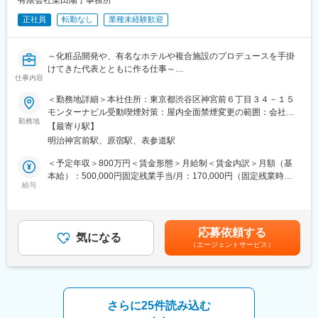
方）
変更の範囲：会社の定める業務
正社員
転勤なし
業種未経験歓迎
・アートディレクター、クリエイティブディレクターの経験があ
る方
・クライアントやディレクターの意図を正しく汲み取る、コミュ
～化粧品開発や、有名なホテルや複合施設のプロデュースを手掛
ニケーション能力の高い方
けてきた代表とともに作る仕事～
・オーダー以上の提案を自身で考え、表現できる提案力がある方
仕事内容
【転勤なし／育児休暇取得実績あり／様々な挑戦や課題解決に取
・ご自身の専門分野に限らず、あらゆるクリエイティブ手法に関
り組む、ブランディング・コンサルティング会社】
＜勤務地詳細＞本社住所：東京都渋谷区神宮前６丁目３４－１５
して（グラフィックデザイン、動画編集やWEB、コピーライト）
モンターナビル受動喫煙対策：屋内全面禁煙変更の範囲：会社の
などディレクションを通じて様々なスキルを学び、身に着ける気
■業務内容：
勤務地
定める事業所
概がある方
【最寄り駅】
クライアント業務、当社の自社事業において、代表および各プロ
明治神宮前駅、原宿駅、表参道駅
ジェクトの担当者とともに、ブランドのコンセプトやストーリー
変更の範囲：会社の定める業務
を体現するために、各種デザインのアプローチからブランドの表
＜予定年収＞800万円＜賃金形態＞月給制＜賃金内訳＞月額（基
現を行う業務をお任せします。
本給）：500,000円固定残業手当/月：170,000円（固定残業時間
また、慣れてきた際にはメンバーとコミュニケーションの上組織
給与
60時間0分/月）超過した時間外労働の残業手当は追加支給＜月給
を牽引いただくことを期待するポジションです。
＞670,000円（一律手当を含む）＜昇給有無＞有＜残業手当＞有
賃金はあくまでも目安の金額であり、選考を通じて上下する可能
■業務の魅力：
性があります。月給(月額)は固定手当を含めた表記です。
応募依頼する
・デザインした内容が実際にそのままプロダクトに反映されるこ
気になる
（エージェントサービス）
とが多く、やりがいを感じられます。
・デザインの観点からブランドの価値向上に貢献することができ
ます。
■歓迎条件：※別枠記載の必須条件に加え、下記経験をお持ちの方
さらに25件読み込む
は歓迎いたします。