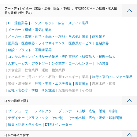
アートディレクター（出版・広告・販促・印刷）、年収800万円～の転職・求人情
報を業種で絞り込む
IT・通信業界
インターネット・広告・メディア業界
メーカー（機械・電気）業界
メーカー（素材・化学・食品・化粧品・その他）業界
商社業界
医薬品・医療機器・ライフサイエンス・医療系サービス
金融業界
建設・プラント・不動産業界
コンサルティング・リサーチ業界・専門事務所・監査法人・税理士法人
人材サービス・アウトソーシング業界・コールセンター
小売業界
外食産業・飲食業界
運輸・物流業界
エネルギー（電力・ガス・石油・新エネルギー）業界
旅行・宿泊・レジャー業界
警備・清掃業界
理容・美容・エステ業界
教育業界
農林水産・鉱業
公社・官公庁・学校・研究施設
冠婚葬祭業界
その他
ほかの職種で探す
プロデューサー・ディレクター・プランナー（出版・広告・販促・印刷）
デザイナー（グラフィック・その他）
その他出版・広告・販促・印刷関連
編集・記者・ライター
DTPオペレーター
ほかの年収で探す