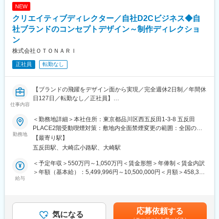
・スタイルガイドの構築、アートワーク全般のディレクション
NEW
・クリエイティブディレクター、アートディレクターを中心とし
クリエイティブディレクター／自社D2Cビジネス◆自
たチーム編成
・グラフィック・ムービー・Webなど多様な制作物の企画・制
社ブランドのコンセプトデザイン～制作ディレクショ
作・監修
ン
・コンテ制作、撮影、編集など、クリエイティブワーク全工程に
株式会社ＯＴＯＮＡＲＩ
おけるビジュアル監修
正社員
転勤なし
■マーケティングコミュニケーション事業について
「デジタルクリエイティビティの追求によりビジネスを革新す
る」をミッションに、
【ブランドの飛躍をデザイン面から実現／完全週休2日制／年間休
テクノロジーとクリエイティブの融合でマーケティング効果を最
日127日／転勤なし／正社員】
仕事内容
大化。
あらゆるコミュニケーション設計を通じてクライアント課題を解
■業務内容：
＜勤務地詳細＞本社住所：東京都品川区西五反田1-3-8 五反田
決し、
自社ブランド群におけるブランドコンセプト（世界観）のデザイ
PLACE2階受動喫煙対策：敷地内全面禁煙変更の範囲：全国の当
マーケティングROIの向上を実現しています。
ン～各種クリエイティブのディレクションを担当いただきます。
勤務地
社拠点
【最寄り駅】
若手デザイナー1名の責任者として、ブランド責任者/マーケ責任
五反田駅、大崎広小路駅、大崎駅
■配属想定部署の雰囲気
者との対話を通じて、ブランドの飛躍をデザイン面から実現する
・構成：クリエイティブディレクター、アートディレクター、コ
ポジションです。
＜予定年収＞550万円～1,050万円＜賃金形態＞年俸制＜賃金内訳
ピーライターなど計11名
＞年額（基本給）：5,499,996円～10,500,000円＜月額＞458,333
・アイデアやコンセプトワークを重視し、質の高いクリエイティ
■組織構成：
給与
円～875,000円（12分割）＜昇給有無＞有＜残業手当＞無賃金は
ブを追求
D2C全体：9名
あくまでも目安の金額であり、選考を通じて上下する可能性があ
・繁忙期は集中して制作に向き合う一方、
└内デザイナー1名
ります。月給(月額)は固定手当を含めた表記です。
プレゼン後・入稿後などのタイミングで有給取得するなどメリハ
応募依頼する
リある働き方を実践
■当社について：
気になる