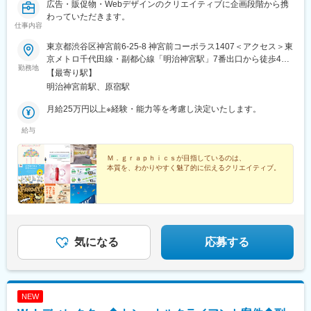
広告・販促物・Webデザインのクリエイティブに企画段階から携
わっていただきます。
仕事内容
東京都渋谷区神宮前6-25-8 神宮前コーポラス1407＜アクセス＞東
京メトロ千代田線・副都心線「明治神宮駅」7番出口から徒歩4分
勤務地
JR・東京メトロ各線「渋谷駅」から徒歩10分※転勤はありませ
【最寄り駅】
ん。
明治神宮前駅、原宿駅
月給25万円以上※経験・能力等を考慮し決定いたします。
給与
Ｍ．ｇｒａｐｈｉｃｓが目指しているのは、
本質を、わかりやすく魅了的に伝えるクリエイティブ。
気になる
応募する
NEW