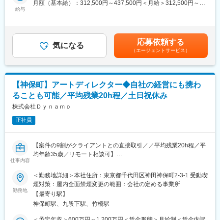
月額（基本給）：312,500円～437,500円＜月給＞312,500円～
チームと一緒に新たなVMD価値を創造していくことです。ブラン
給与
437,500円＜昇給有無＞有＜残業手当＞有＜給与補足＞※年収につ
ドやビジネスユニット毎のVMD基本フォーマットを固め、運用チ
いて：経験・能力により処遇いたします。■賞与：年2回■昇給：
ームに実行できる流れを作ります。
年1回（毎年4月に可能性有）賃金はあくまでも目安の金額であ
り、選考を通じて上下する可能性があります。月給(月額)は固定手
応募依頼する
＜具体的な業務内容＞
気になる
当を含めた表記です。
（エージェントサービス）
◎VMDのクリエイティブ開発の企画とその推進
・MD配置計画、VP/IP提案、商品見本、プライス、商品訴求提
案、その他ビジュアルなどの開発
・新ブランド開発時あるいは既存ブランドのテコ入れ時におい
【神保町】アートディレクター◆自社の経営にも携わ
て、事業背景を考慮したVMDフォーマットの立案
ることも可能／平均残業20h程／土日祝休み
・そのVMDフォーマットを水平展開できるレベルまで検証を重
ね、実現可能な基本プロトモデルを構築
株式会社Ｄｙｎａｍｏ
・サプライヤーの新規開拓およびコスト管理
正社員
・サスティナブル観点も含めた資材提案とサイクル構築
◎チームマネジメント
【案件の9割がクライアントとの直接取引／／平均残業20h程／平
・プロジェクトの全体把握とチーム活動の推進管理
均年齢35歳／リモート相談可】
・社内ステークスホルダーとの関係構築と情報収集管理
仕事内容
デジタルマーケティング領域のコンサルティングとクリエイティ
・部下の評価とその教育
ブの制作を行っている当社にて、クライアントのビジネス課題を
＜勤務地詳細＞本社住所：東京都千代田区神田神保町2-3-1 受動喫
理解し、ブランド戦略・クリエイティブの両面から最適な表現を
煙対策：屋内全面禁煙変更の範囲：会社の定める事業所
■福利厚生：
導き出すアートディレクションをお任せします。
勤務地
・自社のお菓子や飲食店の社員割引
【最寄り駅】
神保町駅、九段下駅、竹橋駅
■具体的な業務内容
■配属部署：
企画・要件定義からデザイン制作、撮影・アウトプットまでを一
＜予定年収＞600万円～1,200万円＜賃金形態＞月給制＜賃金内訳