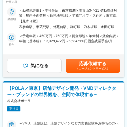
仕事内容
■入社後のミッション：
「IPの世界観を“体験”として届けるクリエイティブに挑戦できる」
＜勤務地詳細1＞本社住所：東京都港区南青山3-7-21 受動喫煙対
新規事業のデザイン監修者として、多様な与件に対しての制作物
アニメやゲームなどのIPが持つ魅力を、グラフィックだけで表現
策：屋内全面禁煙＜勤務地詳細2＞半蔵門オフィス住所：東京都千
の品質管理やデザインディレクションを担います。事業立ち上げ
勤務地
するのではなく、空間・映像・デジタルなど複数の表現手法を組
代田区麹町2丁目3-2 We Work 半蔵門 PREX North受動喫煙対策：
【最寄り駅】
の初期フェーズでは縦型動画広告のデザイン監修がメインとなり
み合わせながら、ファンの記憶に残る体験へと昇華できます。
屋内全面禁煙変更の範囲：会社の定める事業所（リモートワーク
表参道駅、半蔵門駅、外苑前駅、麹町駅、乃木坂駅、永田町駅
ますが、今後はLP等その他のWebクリエイティブのデザインディ
自身のクリエイティブによって、IPとファンの新しい接点を生み
含む）
レクションや監修等も対応いただく予定です。
出せるポジションです。
＜予定年収＞450万円～750万円＜賃金形態＞年俸制＜賃金内訳＞
年額（基本給）：3,329,472円～5,584,560円固定残業手当/月：
■業務内容：
給与
「多様な専門性を持つメンバーと、より大きな体験をつくれる」
97,544円～159,620円（固定残業時間45時間0分/月）超過した時
・縦型動画のデザインレビューやアドバイス
博展には、プロデューサー、プランナー、空間デザイナー、映
間外労働の残業手当は追加支給＜月額＞375,000円～625,000円
・その他広告物のデザインディレクションやデザインレビュー
像・デジタルクリエイターなど、多様な専門性を持つメンバーが
（12分割）（一律手当を含む）＜昇給有無＞有＜残業手当＞有＜
・商材のトンマナやデザインガイドラインの遵守チェック
在籍しています。
給与補足＞※上記はあくまでイメージとなります。実際の年俸につ
応募依頼する
・新規事業としての生産性向上のための仕組みの起案～実装推進
気になる
一つの領域だけでは実現できない、複合的な体験づくりにチーム
いては選考の中で決定させていただきます。賃金はあくまでも目
（エージェントサービス）
で取り組める環境です。
安の金額であり、選考を通じて上下する可能性があります。月給
■その他注意事項
(月額)は固定手当を含めた表記です。
・勤務はリモートと出社のハイブリッドです。
変更の範囲：会社の定める業務
・平日週5日（1日8時間目安）稼働
【POLA／東京】店舗デザイン開発・VMDディレクタ
ー～ブランドの世界観を、空間で体現する～
■募集背景：
資金調達額累計44億円を達成した当社は、主力事業である
株式会社ポーラ
「SHElikes」が順調に拡大を続けております。この度、これまで
正社員
培ってきたマーケティングノウハウ・広告クリエイティブの制作
力を武器に、新たな事業を立ち上げ、更なる収益基盤の確立と多
くの女性のキャリアを支援する企業としての成長を目指していま
～VMD、店舗販促、店舗デザインなどの実務経験をお持ちの方へ
す。