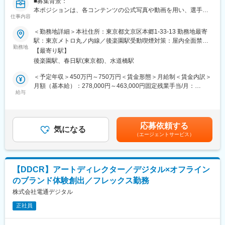
■募集背景：
が所属しており、様々なコンテンツをグローバルに配信していま
本ポジションは、各コンテンツの公式写真や動画を用い、選手や
す。
仕事内容
アイドルたちの魅力を最大限引き出すトレーディングカードの制
作や、プロダクトに関わるあらゆるクリエイティブの制作を担っ
＜勤務地詳細＞本社住所：東京都文京区本郷1-33-13 勤務地最寄
変更の範囲：会社の定める業務
ていただきます。
駅：東京メトロ丸ノ内線／後楽園駅受動喫煙対策：屋内全面禁煙
事業の急拡大に伴い、ファンの皆様を感動させるクリエイティブ
勤務地
変更の範囲：会社の定める事業所（リモートワーク含む）
【最寄り駅】
を創り出せるクリエイターを募集しています。
後楽園駅、春日駅(東京都)、水道橋駅
■業務内容：
＜予定年収＞450万円～750万円＜賃金形態＞月給制＜賃金内訳＞
はじめはクリエイティブディレクターとコミュニケーションを取
月額（基本給）：278,000円～463,000円固定残業手当/月：
りながら、静止画を基本として、電子トレカをはじめ、各種バナ
給与
97,785円～162,810円（固定残業時間45時間0分/月）超過した時
ーなどのクリエイティブの制作を行っていただきます。
間外労働の残業手当は追加支給＜月給＞375,785円～625,810円
慣れてきたら、ディレクションやメンバー育成等のより上流の部
（一律手当を含む）＜昇給有無＞有＜残業手当＞有賃金はあくま
分をお任せしていきたいと考えております。
でも目安の金額であり、選考を通じて上下する可能性がありま
応募依頼する
◇トレカやバナー等の制作
気になる
す。月給(月額)は固定手当を含めた表記です。
（エージェントサービス）
◇制作方針の策定（参考画像の収集やトンマナの言語化等）
◇制作物の検品
◇ディレクション業務
◇メンバー育成等
【DDCR】アートディレクター／デジタル×オフライン
のブランド体験創出／フレックス勤務
■制作環境：
・OS：Mac
株式会社電通デジタル
・アプリケーション：Photoshop／Illustrator
正社員
・データ管理：Dropbox
・プロジェクト管理：Backlog