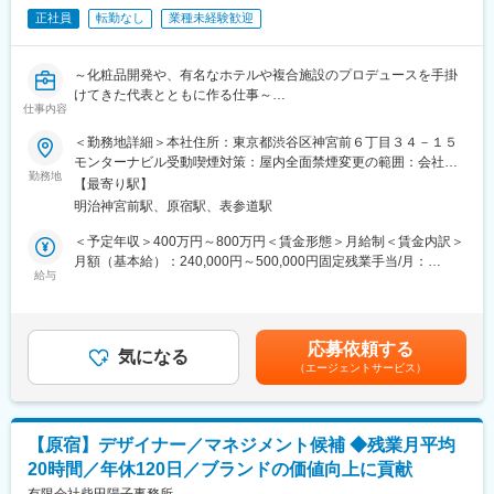
※プロジェクト統括担当やメンバーと連携しチームで対応します。
正社員
転勤なし
業種未経験歓迎
将来的には、イベントやマーケティング施策におけるクリエイテ
ィブ制作の中核として、コンセプト設計やデザイン制作、制作パ
ートナーのディレクションを担いながら、社内外関係者と協働し
～化粧品開発や、有名なホテルや複合施設のプロデュースを手掛
てプロジェクトを推進する人材を期待しています。
けてきた代表とともに作る仕事～
仕事内容
【様々な挑戦や課題解決に取り組む、ブランディング・コンサル
■案件例
ティング会社】
＜勤務地詳細＞本社住所：東京都渋谷区神宮前６丁目３４－１５
・外資系企業主催ブランドプロモーションイベント
モンターナビル受動喫煙対策：屋内全面禁煙変更の範囲：会社の
・グローバル企業主催ユーザーカンファレンス
■業務内容：
勤務地
定める事業所
・国内クライアント海外インセンティブ
【最寄り駅】
クライアント業務、当社の自社事業において、代表および各プロ
プロジェクト統括担当やプロジェクトメンバーと協力をし、クリ
明治神宮前駅、原宿駅、表参道駅
ジェクトの担当者とともに、ブランドのコンセプトやストーリー
エイティブ面においてお客様のニーズに臨機応変に対応をしてい
を体現するために、各種デザインのアプローチからブランドの表
＜予定年収＞400万円～800万円＜賃金形態＞月給制＜賃金内訳＞
ただきます。
現を行う業務をお任せします。
月額（基本給）：240,000円～500,000円固定残業手当/月：
給与
90,000円～170,000円（固定残業時間60時間0分/月）超過した時
■組織構成
■業務の魅力：
間外労働の残業手当は追加支給＜月給＞330,000円～670,000円
ゼネラルマネージャー1名、チームマネージャー1名、メンバー7
・デザインした内容が実際にそのままプロダクトに反映されるこ
（一律手当を含む）＜昇給有無＞有＜残業手当＞有賃金はあくま
名（クリエイティブ担当1名）で構成されています。
とが多く、やりがいを感じられます。
でも目安の金額であり、選考を通じて上下する可能性がありま
応募依頼する
・デザインの観点からブランドの価値向上に貢献することができ
気になる
す。月給(月額)は固定手当を含めた表記です。
■就業環境
（エージェントサービス）
ます。
フレックスタイム制・リモートワーク可（50％まで）
■歓迎条件：※別枠記載の必須条件に加え、下記経験をお持ちの方
＊MCI-JCS Japan株式会社
は歓迎いたします。
2008年に日本コンベンションサービス（株）とMCI Group（本
【原宿】デザイナー／マネジメント候補 ◆残業月平均
・クライアントワーク経験がある方
社：スイス）が設立した合弁会社。海外の顧客を中心としたイベ
20時間／年休120日／ブランドの価値向上に貢献
・プレゼンテーションなど提案資料が作れる方
ントの運営支援会社。
・入稿データなど最終納品物を作れる方（ディレクションできる
有限会社柴田陽子事務所