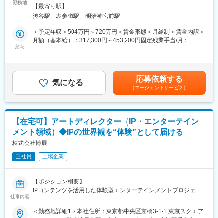
勤務地
範囲：会社の定める事業所
・広告代理店における6年以上の経験
【最寄り駅】
■業務詳細
・広告代理店において（Associate/Senior）Creative Director タイ
渋谷駅、表参道駅、明治神宮前駅
・各事業部からのデザイン依頼のヒアリングと整理
トル所有（Art出身か、Copy出身かは問わない）
・ブランドトンマナの策定・提案
＜予定年収＞504万円～720万円＜賃金形態＞月給制＜賃金内訳＞
・指名代理店（Agency of Record）スコープにおけるCreative チ
・デザイナーへの業務振り分けとフィードバック・承認
月額（基本給）：317,300円～453,200円固定残業手当/月：
ームリード経験
・デザインルールの標準化・言語化
給与
102,700円～146,800円（固定残業時間45時間0分/月）超過した時
・上記に加えてCopy Writerのマネジメント経験（言語問わず）
・デザイナーの育成・評価
間外労働の残業手当は追加支給＜月給＞420,000円～600,000円
・IMC/360°プロモーション経験
（一律手当を含む）＜昇給有無＞有＜残業手当＞有＜給与補足＞
・Strategyとのチーミング経験
■扱うサービス
昇給実績（2025年度）・年収成長率：平均129%（昨対比）・年
応募依頼する
サロン運営、D2C商品、M&Aなど幅広い美容系事業に関わりま
気になる
収伸長実績：＋113万円（月給換算＋9.4万円）・最大月給昇給
変更の範囲：会社の定める業務
（エージェントサービス）
す。年間複数の新規ブランド立ち上げや、SNS・Web広告、EC関
額：＋30万円（年収換算360万円アップ相当）賃金はあくまでも
連のデザイン業務が中心です。
目安の金額であり、選考を通じて上下する可能性があります。月
給(月額)は固定手当を含めた表記です。
■組織構成
【在宅可】アートディレクター（IP・エンターテイン
クリエイティブチームは新設組織で、マーケティング部門や経営
メント領域）◆IPの世界観を“体験”として届ける
層と密接に連携しながら業務を推進します。
株式会社博展
■業務の魅力
正社員
上場企業
・デザイン組織の責任者として、ブランドのビジュアル基盤を言
語化・標準化する経験を積める
・複数事業のデザインディレクションを横断的に担い、ADとして
【ポジション概要】
の視野と裁量が広がる
IPコンテンツを活用した体験型エンターテインメントプロジェク
・自身の制作も継続しながらマネジメントを担う、実務と組織づ
仕事内容
トにおいて、ビジュアル領域全体のアートディレクションを担っ
くりを両立できる環境がある
ていただきます。
＜勤務地詳細1＞本社住所：東京都中央区京橋3-1-1 東京スクエア
・フルフレックス制（コアタイム無し）・試用期間無しで、即日
単に個別制作物をディレクションするのではなく、IPが持つ世界