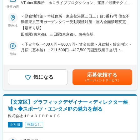
VTuber事務所「ホロライブプロダクション」運営／最新テクノロ
Art Direction/Motion/Designの3つのチームで構成されています。
仕事内容
ジー×エンタメコンテンツの注目スタートアップ／フレックス＆リ
アートディレクター、Webデザイナー、グラフィックデザイナ
モート勤務可～
＜勤務地詳細＞本社住所：東京都港区三田三丁目5番19号 住友不
ー、空間デザイナー、イラストレーター、3DCGデザイナー、モ
動産東京三田ガーデンタワー受動喫煙対策：屋内全面禁煙変更の
ーションデザイナー等が在籍しています。
■概要
勤務地
範囲：会社の定める事業所（リモートワーク含む）
【最寄り駅】
世界規模の認知度を誇るVTuber事務所「ホロライブプロダクショ
■評価制度
田町駅(東京都)、三田駅(東京都)、泉岳寺駅
ン」。リアルイベントのアートディレクターとして、ホロライブ
当社の評価制度は、新たに入社していただいた方の成長も考えた
プロダクションが提供する大規模リアルイベントのコンセプト設
＜予定年収＞400万円～800万円＜賃金形態＞月給制＜賃金内訳＞
設計をしています。入社直後は成果目標だけでなく、定性的な部
計や、ビジュアル制作のディレクションを行っていただきます。
月額（基本給）：211,500円～417,500円固定残業手当/月：
分の評価割合を重視した評価を行っております。徐々に業務に慣
給与
74,500円～130,500円（固定残業時間45時間0分/月）超過した時
れていく中で、成果に対する評価割合を増やしていくような制度
■業務内容
間外労働の残業手当は追加支給＜月給＞286,000円～548,000円
設計です。
・リアルイベントにおけるテーマや世界観に基づいたアートコン
（一律手当を含む）＜昇給有無＞有＜残業手当＞有＜給与補足＞※
セプトの立案および進行
スキル・経験・能力を考慮の上、当社規定により優遇致します※賞
■ユニークな制度／手当
応募依頼する
・ビジュアル制作のディレクション（各種ロゴ、キービジュア
気になる
与年2回（業績連動）賃金はあくまでも目安の金額であり、選考を
・シード制度：プロジェクト以外の時間を活用して、各個人の興
（エージェントサービス）
ル、告知バナー、配信素材、イベントブース設計など）
通じて上下する可能性があります。月給(月額)は固定手当を含めた
味がある開発や勉強に会社公認で取り組み「シード（新しい種）
・社内関連部署／社外協力会社との折衝
表記です。
を生む」制度があります。プロトタイプを開発し、社内で勉強
・社外制作会社に対するチェックバック
会、プレゼンをして試作から事業化されたものもあります。
・没頭手当：30歳以下の若手社員の支援として、没頭手当（2万
【文京区】グラフィックデザイナー＜ディレクター候
■会社概要
円／月）を支給しています。使用用途は自由ですが、新しい知見
補＞◆スポーツ・エンタメIPの魅力を創る
カバー株式会社は、世界最大級のVTuber事務所「ホロライブプロ
や経験、環境の構築などに役立ててほしいと考えています。
ダクション」の運営をはじめ、世界で通用する新しいバーチャル
株式会社ＨＥＡＲＴＢＥＡＴＳ
タレントの文化の創出やメタバース事業を展開する次世代のITエ
変更の範囲：会社の定める業務
正社員
転勤なし
ンターテインメント企業です。
当社が運営するVTuber事務所「ホロライブプロダクション」は、
日本の他にも、インドネシアや北米に複数のバーチャルタレント