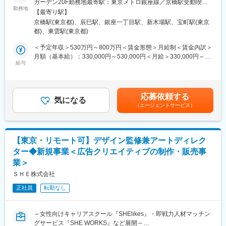
ガーデン20F勤務地最寄駅：東京メトロ銀座線／京橋駅受動喫煙
から責任ある役割を担える
観や魅力をどのように体験として届けるかを考え、クリエイティ
勤務地
対策：屋内全面禁煙＜勤務地詳細2＞制作スタジオ HAKUTEN T-
【最寄り駅】
ブ全体の方向性を設計・推進していただく役割です。
BASE住所：東京都江東区辰巳3-13-25 受動喫煙対策：屋内全面禁
■教育体制
京橋駅(東京都)、辰巳駅、銀座一丁目駅、新木場駅、宝町駅(東京
煙変更の範囲：会社の定める事業所（リモートワーク含む）
社内外の勉強会や経営者講演会、ナレッジシェア制度など成長支
都)、東雲駅(東京都)
【業務内容】
援が豊富。四半期ごとの査定制度や昇格機会も整っています。
・IP活用プロジェクトにおけるクリエイティブコンセプト設計、
＜予定年収＞530万円～800万円＜賃金形態＞月給制＜賃金内訳＞
アートディレクション
月額（基本給）：330,000円～530,000円＜月給＞330,000円～
■就業環境
・原作、版元のトーン＆マナーやレギュレーションを踏まえた世
給与
530,000円＜昇給有無＞有＜残業手当＞有＜給与補足＞※ご経験・
フルフレックス制・服装自由・快適なオフィス環境・福利厚生も
界観設計
スキルに応じて決定いたします。※上記月給には想定時間外手当
充実。美容・ウェルネス補助や独立支援制度も用意されていま
・キービジュアル、空間内グラフィック、サイン・演出物、デジ
（30H分）を含みます。（管理監督職相当で採用の場合は除く）※
す。
タルコンテンツ、映像などのクリエイティブディレクション
管理監督職相当での採用の場合、時間外労働・休日労働手当の支
応募依頼する
・社内デザイナーや外部制作パートナーへのディレクション、制
気になる
給はありません。（当社では、専門職の場合でも処遇上の取り扱
■想定されるキャリアパス
（エージェントサービス）
作進行・品質管理
いが管理監督職相当となる場合があります）賃金はあくまでも目
実績に応じてスピーディーな昇格や新規事業責任者等へのキャリ
・クライアントや版元担当者とのクリエイティブ面での折衝・提
安の金額であり、選考を通じて上下する可能性があります。月給
アアップが可能です。
案
(月額)は固定手当を含めた表記です。
・プランナー、プロデューサー、空間デザイナーなどと連携した
■企業について
【東京・リモート可】デザイン監修兼アートディレク
体験設計・企画提案
Limeは、2030年に「10社100億1000店舗」を目指す成長企業で
ター◆新規事業＜広告クリエイティブの制作・販売事
す。「起業家集団」を組織テーマに掲げ、美容・不動産・D2C・
業＞
【ポジション魅力】
福祉・コンサルティングなど、複数の領域で事業を展開していま
「立ち上げフェーズの組織で、事業・クリエイティブ基盤づくり
ＳＨＥ株式会社
す。
に関われる」
若手組織でありながら、2022年以降、約3年で美容サロンを200店
正社員
転勤なし
新設された専門組織のため、案件を推進するだけではなく、今後
舗まで拡大し、売上も年平均200％で成長を続けています。
のIP・エンターテインメント領域におけるクリエイティブ基準や
制作体制づくりにも関わることができます。
変更の範囲：会社の定める業務
～女性向けキャリアスクール『SHElikes』・即戦力人材マッチン
自身の経験や専門性を活かしながら、新しい事業領域を成長させ
グサービス『SHE WORKS』など展開～
ていく経験ができます。