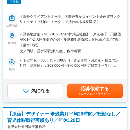
正社員
・Sansan Innovation Summit
・Sansan ＫＢＣオーガスタゴルフトーナメント
・Sansan Innovation Community
【海外クライアント比率高／国際色豊かなイベント企画運営／ク
・「Sansan」（サービスサイト）
リエイティブ制作にトータルで携われる成長環境】
・「Bill One」（サービスサイト）
仕事内容
・「Contract One」（サービスサイト）
■業務概要
＜勤務地詳細＞MCI-JCS Japan株式会社住所：東京都千代田区霞
MCI-JCS Japan株式会社*に出向し、国内外クライアント向けイベ
が関1-4-2 大同生命霞が関ビル勤務地最寄駅：銀座線／虎ノ門駅受
■ポジションの魅力：
ントの企画・運営全般を担当します。
勤務地
動喫煙対策：屋内全面禁煙変更の範囲：会社の定める事業所（リ
・大規模な広告やイベント、キャンペーンから自社のWebサイト
【最寄り駅】
モートワーク含む）
に掲載される各種コンテンツまで、幅広い領域でブランディング
虎ノ門駅、霞ケ関駅(東京都)、内幸町駅
・イベントのコンセプト立案・演出企画
やクリエイティブの制作を担当できます
クライアントの課題や目的を踏まえ、ブランドメッセージや参加
＜予定年収＞500万円～700万円＜賃金形態＞月給制＜賃金内訳＞
・ブランディングを担当するため、自身が手掛けたブランド、ク
者体験を考慮したコンセプトを設計します。
月額（基本給）：263,000円～370,000円固定残業手当/月：
リエイティブが最終的に事業貢献を果たすところまで追求するこ
・イベント関連の各種デザイン制作
給与
63,000円～92,000円（固定残業時間33時間0分/月）超過した時間
とができます
キービジュアル、提案資料、会場サイン、ステージ演出素材、印
外労働の残業手当は追加支給＜月給＞326,000円～462,000円（一
・これまでに培ったクリエイティビティーを存分に発揮しなが
刷物、デジタルコンテンツなど幅広い制作を担当します。
律手当を含む）＜昇給有無＞有＜残業手当＞有＜給与補足＞※給与
ら、クリエイターとして経験を積むことができます
・クリエイティブ制作物のディレクションおよび監修、制作会社
は経験等を考慮の上決定します。■賞与あり（過去実績4.1か月
・自社のブランディング部門に所属するため、さまざまな部門と
応募依頼する
との調整
気になる
分）■固定時間外手当（所定時間外33時間相当。超過分は別途支
連携しながら業務に取り組むことができます
（エージェントサービス）
・イベント現場でのクリエイティブディレクション
給）賃金はあくまでも目安の金額であり、選考を通じて上下する
・担当した制作物を通して、サービスやブランドの世界観を広く
会場設営や本番時に空間演出や制作物を確認し、企画意図に沿っ
可能性があります。月給(月額)は固定手当を含めた表記です。
世の中に発信することができます
た体験を実現します。
・MCI Group本部のワークショップ参加（他拠点社員との意見交
【原宿】デザイナー ◆残業月平均20時間／転勤なし／
換やトレンド収集）
育児休暇取得実績あり／年休120日
・MCI Group本部のE-learning受講による海外トレンド、マーケテ
ィング・コンサルティング知識の習得
有限会社柴田陽子事務所