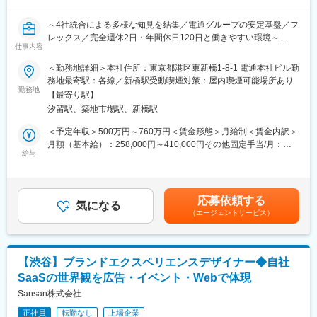
その積み重ねが、店舗とブランドの完成度を引き上げていくポジ
ションです。
～4社統合による多様な知見を結集／電通グループの安定基盤／フ
レックス／完全週休2日・年間休日120日と働きやすい環境～
ブランドの成長とともに、
仕事内容
自分の判断とアウトプットが売場に反映され、
■職務内容：
＜勤務地詳細＞本社住所：東京都港区東新橋1-8-1 電通本社ビル勤
「積み上がっていく」実感を得たい方。
生成AIの進化により、映像・ビジュアル制作は「効率化」だけで
務地最寄駅：各線／新橋駅受動喫煙対策：屋内喫煙可能場所あり
実務経験を活かし、より高い責任と裁量を持ったデザインに挑戦
なく表現そのものを再定義するフェーズに入っています。
勤務地
したい方をお待ちしています。
【最寄り駅】
当社では、従来のクリエイティブ職能に加え、生成AIを前提とし
汐留駅、築地市場駅、新橋駅
た表現設計・制作プロセスを牽引できる人材を新たに迎え入れ、
■ 業務内容
次のクリエイティブスタンダードを共につくっていきたいと考え
＜予定年収＞500万円～760万円＜賃金形態＞月給制＜賃金内訳＞
tu-hacciの世界観を、ブランドディレクターの指示のもと
ています。本ポジションでは、単なる「AIオペレーター」ではな
月額（基本給）：258,000円～410,000円その他固定手当/月：
実店舗の空間や売場で「体験」として伝えるためのビジュアル制
く、人のクリエイティブとAIをどう共創させるかを設計・言語化
給与
5,000円＜月給＞263,000円～415,000円＜昇給有無＞有＜残業手
作・設計を担当していただきます。
できるディレクターとしての役割を期待しています。
当＞有＜給与補足＞※想定賞与を含みます。※年収は月30時間の時
間外勤務手当を含みます。■賞与：年2回■昇給：年1回賃金はあく
・実店舗向け販促・店舗ビジュアルのデザイン制作
■職務内容詳細
までも目安の金額であり、選考を通じて上下する可能性がありま
（POP／ポスター／シーズンビジュアル／新商品・キャンペー
応募依頼する
・生成AIを活用した映像・ビジュアル表現の企画立案およびコン
気になる
す。月給(月額)は固定手当を含めた表記です。
ン・SALE告知 など）
（エージェントサービス）
セプト設計
・生成AIを前提とした表現設計・制作プロセスの構築および改善
・売場・店舗空間を踏まえたVMD・ディスプレイデザイン
・実案件における生成AI活用の導入・推進
（季節コーナーの演出、売場での見え方・顧客導線を意識した設
・生成AIを起点とした新しい表現手法・価値創出の検討
計）
【渋谷】ブランドエクスペリエンスデザイナー◆自社
・社内メンバーへのAI活用ナレッジの共有・レクチャー
SaaSの世界観を広告・イベント・Webで体現
・レイアウト設計・設営指示書作成および装飾小物の選定・手配
■配属先特色：
Sansan株式会社
（現場スタッフ・外部業者向けの指示含む）
AI、映像、デザイン、プロデュースの各領域が横断的に連携し、
正社員
転勤なし
上場企業