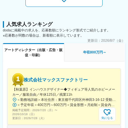
・クライアントワーク経験がある方
・プレゼンテーションなど提案資料が作れる方
・入稿データなど最終納品物を作れる方（ディレクションできる
方）
・アートディレクター、クリエイティブディレクターの経験があ
人気求人ランキング
る方
dodaに掲載中の求人を、応募数順にランキング形式でご紹介します。
・クライアントやディレクターの意図を正しく汲み取る、コミュ
※応募数が同数の場合は、新着順に表示しています。
ニケーション能力の高い方
更新日：
2026/8/7（金）
・オーダー以上の提案を自身で考え、表現できる提案力がある方
・ご自身の専門分野に限らず、あらゆるクリエイティブ手法に関
アートディレクター（出版・広告・販
年収800万円～
して（グラフィックデザイン、動画編集やWEB、コピーライト）
促・印刷）
などディレクションを通じて様々なスキルを学び、身に着ける気
概がある方
変更の範囲：会社の定める業務
株式会社マックスファクトリー
【秋葉原】インハウスデザイナー◆フィギュア等人気のホビーメー
カー／服装自由／年休125日／残業11h
＜勤務地詳細＞本社住所：東京都千代田区外神田3-16-12 受動喫煙対策：屋内全面禁煙変更の範囲：会社の定める事業所
＜予定年収＞400万円～600万円＜賃金形態＞月給制＜賃金内訳＞月額（基本給）：248,400円～298,500円固定残業手当/月：85,000円～101,500円（固定残業時間45時間0分/月）超過した時間外労働の残業手当は追加支給＜月給＞333,400円～400,000円（一律手当を含む）＜昇給有無＞有＜残業手当＞有＜給与補足＞※経験に応じて応相談■昇給：年1回■賞与：年1回（7月）賃金はあくまでも目安の金額であり、選考を通じて上下する可能性があります。月給(月額)は固定手当を含めた表記です。
掲載予定期間：
2026/7/20（月）
〜
2026/10/18（日）
気になる
更新日：
2026/7/28（火）