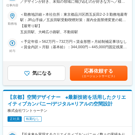
／デザインが好き、未知の領域に飛び込むのが好きな方へ／様々
今回は新規事業として立ち上がった「広告クリエイティブの制作
仕事内容
なアーティスト・デザイナーの方々と折衝ができる／リモートや
／販売事業」への初期参画メンバーの募集となります。
フレックス制度有～
＜勤務地詳細＞本社住所：東京都品川区西五反田2-2-3 勤務地最寄
駅：JR山手線／五反田駅受動喫煙対策：屋内全面禁煙変更の範
■魅力：
◆職務内容
勤務地
囲：会社の定める事業所（リモートワーク含む）
・新規事業立ち上げという0⇒1の挑戦を通して、様々な経験やス
【最寄り駅】
弊社のブランドデザイン部、ショップ・VMD開発チームにて、店
キルを磨くことができる
五反田駅、大崎広小路駅、不動前駅
舗デザインや店舗設計、VMD関連の業務をお任せいたします。
・多様な業種・サービスのマーケティングやクリエイティブ制作
＜予定年収＞562万円～732万円＜賃金形態＞月給制補足事項なし
支援の経験ができる
◆業務内容詳細
＜賃金内訳＞月額（基本給）：344,000円～445,000円固定残業手
・新たな収益基盤として手触り感のある事業貢献を感じることが
【VMDディレクション業務】
給与
当/月：35,000円～40,000円（固定残業時間12時間0分/月）超過し
できる
・各店舗で使用する販促物（什器・各種ツール類）の設計・開発
た時間外労働の残業手当は追加支給＜月給＞379,000円～485,000
・自身の意思決定が尊重されやすい環境で成長実感を得ることが
に伴うディレクション業務
円（一律手当を含む）＜昇給有無＞有＜残業手当＞有＜給与補足
できる
・装花展示の計画 ・店舗内の音や香りの開発業務
＞※賞与：年2回（夏・冬）※固定残業時間の超過分については別
応募依頼する
気になる
途支給。金額・時間については職務・グレードによる変動がござ
変更の範囲：会社の定める業務
（エージェントサービス）
【店舗デザイン開発に伴う業務】
います。※業務内容・期待役割・制度と連動したミッショングレー
・空間イメージプラン作成
ド制※昇給：年2回（4月・10月）※これまでのご経験やスキル等を
・デザイン方針の整理・マスター店舗設計監修業務
考慮の上、決定させて頂きます。賃金はあくまでも目安の金額で
あり、選考を通じて上下する可能性があります。月給(月額)は固定
【京都】空間デザイナー ※最新技術を活用したクリエ
【その他上記に関わる諸業務】
手当を含めた表記です。
イティブカンパニー/デジタル×リアルの空間設計
※ディレクションをする店舗について
株式会社ワントゥーテン
ポーラギンザ、POLA SALON+ AOYAMA、ポーラザビューティ、
正社員
転勤なし
国内＆海外の百貨店、免税店、専門店 等
◆求めるスキル
【近未来を実現するクリエイティブカンパニー／数々の実績あり