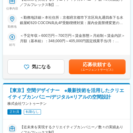
・デザイナー、制作会社、施工会社と円滑に連携できる方
／フルフレックス制】
・品質・コスト・スケジュールを意識しながら案件を進行できる
仕事内容
方
■業務内容
＜勤務地詳細＞本社住所：京都府京都市下京区烏丸通四条下る水
・現場で発生する課題に対して柔軟に対応・調整できる方
ワントゥーテンは空間全体を「体験」として捉え、デジタルとリ
銀屋町620 COCON烏丸4F受動喫煙対策：屋内全面禁煙変更の範
アルを融合した空間デザインを強化し、より多様な提案を行って
勤務地
囲：会社の定める事業所（リモートワーク含む）
◆ポジションの魅力
います。商業施設、展示場、都市空間、メタバースなど、さまざ
■ご経験により、海外の百貨店のVMDやショップ開発に関わるこ
＜予定年収＞600万円～700万円＜賃金形態＞月給制＜賃金内訳＞
まなフィールドで体験全体をデザインし、空間演出をリードでき
とも可能です。
月額（基本給）：348,000円～405,000円固定残業手当/月：
る空間デザイナーを募集します。図面をもとに3Dパースの作成が
■マーケティングや売上の観点だけでなく、新たな文化や価値観の
給与
116,000円～136,000円（固定残業時間45時間0分/月）超過した時
できる方を歓迎します。
創出に関わりたい方にお勧めなポジションです。
間外労働の残業手当は追加支給＜月給＞464,000円～541,000円
＜具体的には＞
■様々なアーティスト・デザイナーの方々と折衝ができるポジショ
（一律手当を含む）＜昇給有無＞有＜残業手当＞有＜給与補足＞※
・イベントや展示会での空間デザインおよびディレクション
ンです。
経験やスキルを考慮して決定します。■業績賞与：年1回■昇給：
・商業施設、展示場、都市空間、メタバースなどでの空間デザイ
応募依頼する
気になる
年1回賃金はあくまでも目安の金額であり、選考を通じて上下する
ンおよび演出
（エージェントサービス）
変更の範囲：会社の定める業務
可能性があります。月給(月額)は固定手当を含めた表記です。
・体験デザインを中心に、プロジェクトの企画からデザイン、実
施まで一貫して担当
・デジタルコンテンツやプロジェクションマッピング、インスタ
【東京】空間デザイナー ※最新技術を活用したクリエ
レーションなど、最先端技術を活用した空間演出
・クライアントのニーズを反映し、課題解決型の体験デザインを
イティブカンパニー/デジタル×リアルの空間設計
提案
株式会社ワントゥーテン
・チームメンバーや外部パートナーとの連携によるプロジェクト
推進
正社員
転勤なし
■プロジェクト事例
【近未来を実現するクリエイティブカンパニー／数々の実績あり
https://www.1-10.com/works/category/entertainment
／フルフレックス制】