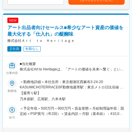
（エージェントサービス）
当社は、インフルエンサーマーケティングを中心にSNSを活用し
■受け入れ体制
たプロモーションで企業の価値を最大化しています。
・チームメンバーと同じプロジェクトに参画し、実務を通じてオ
フォロワー45万人以上を誇るInstagramメディアや、成功に裏打ち
ンボーディングを実施
された「売れるSNSマーケティング」のノウハウ、約6,000名のイ
NEW
・業務プロセスや他部署との連携方法も含め、段階的なキャッチ
ンフルエンサーとの提携などを基に、認知拡大だけではなく購買
アート出品者向けセールス■希少なアート資産の価値を
アップが可能
行動に直結する本質的なマーケティング施策を展開しています。
最大化する「仕入れ」の醍醐味
■制度・環境
変更の範囲：当社業務全般
株式会社Ａｒｔ ｔｏ Ｈｅｒｉｔａｇｅ
・年休の時間消化制度（年休を1時間単位で取得可能）
正社員
転勤なし
・保存年休制度
・副業可（申請・許可不要）
・教育研修奨励金制度（外部研修費用を上限20万円まで支給）
■当社概要
・資格一時金制度
株式会社Art to Heritageは、「アートの価値を未来へ繋ぐ」という
仕事内容
ミッションのもと、現代アートを新たな資産クラスとして確立す
変更の範囲：会社の定める業務
べく、富裕層向けの仲介事業を展開しています。
＜勤務地詳細＞本社住所：東京都港区西麻布3-24-20
KASUMICHOTERRACE6F勤務地最寄駅：東京メトロ日比谷線 線
■業務内容
勤務地
／広尾駅受動喫煙対策：屋内全面禁煙変更の範囲：会社の定める
【最寄り駅】
個人コレクターや法人（ギャラリー・ディーラー）への営業活動
事業所
乃木坂駅、広尾駅、六本木駅
を中心に、アート作品の提案から販売、顧客開拓までを一貫して
担当していただきます。
＜予定年収＞500万円～900万円＜賃金形態＞月給制理論年収：固
オンライン・オフライン双方で国内外の顧客とコミュニケーショ
定給＋PSP賞与（年2回）＜賃金内訳＞月額（基本給）：410,000
ンを行いながら、データ管理や販売戦略の企画・実行にも携わり
給与
円～750,000円＜月給＞410,000円～750,000円＜昇給有無＞有＜
ます。
残業手当＞有＜給与補足＞■PSP賞与（年2回）個人の支給額は 部
署毎の分配率 × チーム/個人評価 × 等級/ランク係数 により決定。