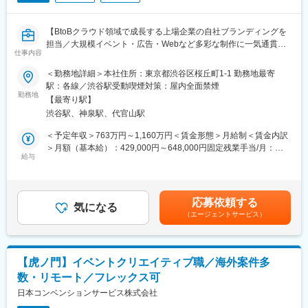
実案件への適用と新たな表現・価値開発の両立に挑戦できる環境
・ブランドディレクターと連携した、統一感のある店舗ビジュア
です。
ル構築
（トーン＆マナー管理、売場改善提案含む）
【BtoBクラウド領域で成長する上場企業の自社ブランディングを
■仕事の魅力：
担当／大規模イベント・広告・Webなど多彩な制作に一気通貫で
◎生成AIを単なる効率化ツールではなく、表現を拡張する手段と
仕事内容
・紙・デジタルを横断したクリエイティブ制作
関与／年休120日・フレックス・転勤なしの環境】
して活用し、これまでにない映像・ビジュアル表現にチャレンジ
（チラシ・カタログ、SNS用ビジュアル、Web広告バナーなど ※
＜勤務地詳細＞本社住所：東京都渋谷区桜丘町1-1 勤務地最寄
できます。
スキルに応じて）
当社が展開するサービスやイベントなどに関するクリエイティブ
駅：各線／渋谷駅受動喫煙対策：屋内全面禁煙
◎AI×クリエイティブの最前線で、表現の可能性そのものを広げて
全般の制作を通して、ブランド体験を構築していただきます。
勤務地
いく経験が得られます。
【最寄り駅】
渋谷駅、神泉駅、代官山駅
変更の範囲：会社の定める業務
■業務内容：
■当社について：
・クリエイティブコンセプトの企画・開発、それに付随する制作
＜予定年収＞763万円～1,160万円＜賃金形態＞月給制＜賃金内訳
生成AIをはじめとするデジタル技術の急速な進化により、人々の
業務全般
＞月額（基本給）：429,000円～648,000円固定残業手当/月：
行動様式や価値観は大きく変化しています。企業と生活者の接点
・サービスコンセプト、Sansan株式会社のミッションやビジョン
給与
101,000円～152,000円（固定残業時間30時間0分/月）超過した時
も多様化し、従来の手法では対応しきれない複雑な課題が次々と
に沿ったメッセージ性の高いコンテンツ開発
間外労働の残業手当は追加支給＜月給＞530,000円～800,000円
生まれています。こうした変化の時代だからこそ、私たちの役割
・広告、ポスター、パンフレット、営業資料をはじめとしたサー
（一律手当を含む）＜昇給有無＞有＜残業手当＞有＜給与補足＞※
はますます重要になっていると確信しています。
ビスや事業活動に関連したさまざまな業務（企画、コピーライテ
給与詳細は、経験・能力を考慮した上で決定■昇給：年1回（6
4社統合による多様な知見を結集し、店頭・EC・SNSなど多様な
応募依頼する
ィング、デザイン、ディレクションなど）
気になる
月）■賞与：年2回（7月、1月）賃金はあくまでも目安の金額であ
チャネルを横断したデータ分析から実行・改善までを一貫してサ
（エージェントサービス）
・イベントクリエイティブの開発（キービジュアル制作、会場装
り、選考を通じて上下する可能性があります。月給(月額)は固定手
ポートいたします。顧客体験を売上成果につなげる最適なコミュ
飾のコンセプトデザインなど）
当を含めた表記です。
ニケーション設計と実行力で、より良い社会と事業成長を同時に
・制作物に必要な素材撮影やイベント撮影における撮影ディレク
実現することを私たちは目指し続けていきます。
ション（静止画・動画など）
【虎ノ門】イベントクリエイティブ職／海外案件多
※ 担当業務は個人の特性やキャリア・経験などを踏まえて決定し
数・リモート／フレックス可
ます。
日本コンベンションサービス株式会社
＜担当するサービス、Webサイト、制作物などの例＞