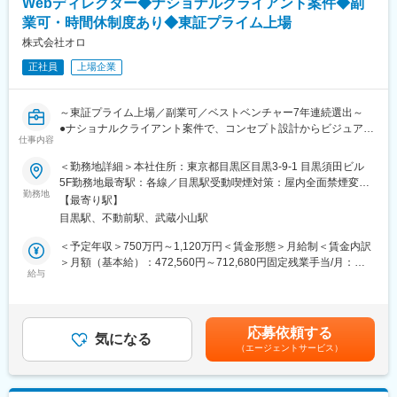
Webディレクター◆ナショナルクライアント案件◆副
業可・時間休制度あり◆東証プライム上場
株式会社オロ
正社員
上場企業
～東証プライム上場／副業可／ベストベンチャー7年連続選出～
●ナショナルクライアント案件で、コンセプト設計からビジュアル
仕事内容
表現まで担える
●Technology × Creativeを体現する環境で、多彩な表現ジャンル
＜勤務地詳細＞本社住所：東京都目黒区目黒3-9-1 目黒須田ビル
に挑戦可能
5F勤務地最寄駅：各線／目黒駅受動喫煙対策：屋内全面禁煙変更
●副業可・時間休制度など、柔軟で先進的な働き方制度が充実
勤務地
の範囲：会社の定める事業所（リモートワーク含む）
【最寄り駅】
目黒駅、不動前駅、武蔵小山駅
■業務内容
"Technology × Creative" をスローガンに、
＜予定年収＞750万円～1,120万円＜賃金形態＞月給制＜賃金内訳
最先端の技術とクリエイティブの力を掛け合わせ、
＞月額（基本給）：472,560円～712,680円固定残業手当/月：
企業のトップマネジメントが抱える課題解決と企業価値最大化を
給与
147,440円～220,320円（固定残業時間40時間0分/月）超過した時
目指す
間外労働の残業手当は追加支給＜月給＞620,000円～933,000円
アートディレクターを募集します。
（一律手当を含む）＜昇給有無＞有＜残業手当＞有＜給与補足＞※
【具体的には】
給与は経験・能力などを十分に考慮して決定します。■昇給：年1
応募依頼する
・ナショナルクライアントを中心としたデザインコンセプトの策
気になる
回（4月）賃金はあくまでも目安の金額であり、選考を通じて上下
（エージェントサービス）
定
する可能性があります。月給(月額)は固定手当を含めた表記です。
・プレゼンテーション資料作成、ビジュアルトーン＆マナーの設
計