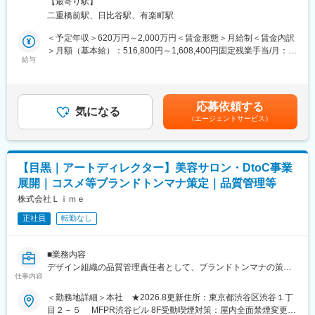
・デジタル/リアル問わずに幅広いプロモーションの打ち手を提案
【最寄り駅】
～顧客起点の経営変革を実現～
業所（リモートワーク含む）
できるプランニングのスキルが身につきます。
二重橋前駅、日比谷駅、有楽町駅
セールス、マーケティング、サービスといったカスタマー＆マー
ケティング領域についてチャネル／業界横断的にグローバルと連
＜予定年収＞620万円～2,000万円＜賃金形態＞月給制＜賃金内訳
■社風：
携し、最新のデジタル技術やデータ活用ノウハウをもとに顧客対
＞月額（基本給）：516,800円～1,608,400円固定残業手当/月：
プロデューサーを長とした7名前後の比較的小さいチームで複数の
応力強化さらには顧客起点の経営変革を推進します。
給与
150,500円～242,700円（固定残業時間50時間0分/月）超過した時
プロジェクトを回すので、自分が関与していないプロジェクトで
間外労働の残業手当は追加支給＜月給＞667,300円～1,851,100円
もチームメンバーが協力し合う雰囲気があります。
■当社について：
（一律手当を含む）＜昇給有無＞有＜残業手当＞有＜給与補足＞※
また若手が多く社員どうしのコミュニケーションが活発で、自ら
当社は国際的なビジネスプロフェッショナルネットワーク、
経験・能力を考慮の上、当社規定により優遇。※会社の業績・個人
の意見を積極的に発言しやすい雰囲気です。
応募依頼する
Deloitteの一員として、日本のコンサルティングサービスを担い、
気になる
評価に応じてインセンティブボーナスを別途支給する可能性あ
（エージェントサービス）
提言と戦略立案から実行まで一貫して支援するファームです。
り。昇給：年1回（8月）賞与：年2回（8月、2月）賃金はあくま
変更の範囲：会社の定める業務
デロイトおよびデロイト トーマツ グループで有する監査・税務・
でも目安の金額であり、選考を通じて上下する可能性がありま
法務・コンサルティング・ファイナンシャルアドバイザリーの総
す。月給(月額)は固定手当を含めた表記です。
合力と国際力を活かし、あらゆる組織・機能に対応したサービス
【目黒｜アートディレクター】美容サロン・DtoC事業
とあらゆるセクターに対応したサービスで、提言と戦略立案から
展開｜コスメ等ブランドトンマナ策定｜品質管理等
実行まで一貫して支援するファームです。全世界150カ国にコン
サルタントやエキスパートを有し、各国現地事務所と連携して、
株式会社Ｌｉｍｅ
世界中に最適なサービスを提供できる体制を有しています。
正社員
転勤なし
国内のコンサルティングサービス部門には5,000名規模のコンサル
タントが所属しており、デロイトの各国現地事務所と連携して、
世界中のリージョン、エリアに最適なサービスを提供できる体制
■業務内容
を有しています。
デザイン組織の品質管理責任者として、ブランドトンマナの策定
仕事内容
からデザイナーの育成・評価・業務ディレクションまで担うポジ
ションです。自身での制作も担いながら、組織全体のデザイン品
＜勤務地詳細＞本社 ★2026.8更新住所：東京都渋谷区渋谷１丁
■必須条件：
質を高めます。
目２－５ MFPR渋谷ビル 8F受動喫煙対策：屋内全面禁煙変更の
◆Creative Director