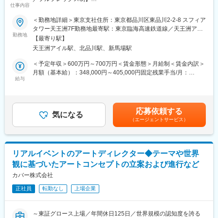
仕事内容
■配属組織：デザイン部22名
■業務内容
Art Direction/Motion/Designの3つのチームで構成されています。
＜勤務地詳細＞東京支社住所：東京都品川区東品川2-2-8 スフィア
ワントゥーテンは空間全体を「体験」として捉え、デジタルとリ
アートディレクター、Webデザイナー、グラフィックデザイナ
タワー天王洲7F勤務地最寄駅：東京臨海高速鉄道線／天王洲アイ
アルを融合した空間デザインを強化し、より多様な提案を行って
ー、空間デザイナー、イラストレーター、3DCGデザイナー、モ
勤務地
ル駅受動喫煙対策：屋内全面禁煙変更の範囲：会社の定める事業
【最寄り駅】
います。商業施設、展示場、都市空間、メタバースなど、さまざ
ーションデザイナー等が在籍しています。
所（リモートワーク含む）
天王洲アイル駅、北品川駅、新馬場駅
まなフィールドで体験全体をデザインし、空間演出をリードでき
る空間デザイナーを募集します。図面をもとに3Dパースの作成が
■評価制度
＜予定年収＞600万円～700万円＜賃金形態＞月給制＜賃金内訳＞
できる方を歓迎します。
当社の評価制度は、新たに入社していただいた方の成長も考えた
月額（基本給）：348,000円～405,000円固定残業手当/月：
＜具体的には＞
設計をしています。入社直後は成果目標だけでなく、定性的な部
給与
116,000円～136,000円（固定残業時間45時間0分/月）超過した時
・イベントや展示会での空間デザインおよびディレクション
分の評価割合を重視した評価を行っております。徐々に業務に慣
間外労働の残業手当は追加支給＜月給＞464,000円～541,000円
・商業施設、展示場、都市空間、メタバースなどでの空間デザイ
れていく中で、成果に対する評価割合を増やしていくような制度
（一律手当を含む）＜昇給有無＞有＜残業手当＞有＜給与補足＞※
ンおよび演出
設計です。
経験やスキルを考慮して決定します。■業績賞与：年1回■昇給：
応募依頼する
・体験デザインを中心に、プロジェクトの企画からデザイン、実
気になる
年1回賃金はあくまでも目安の金額であり、選考を通じて上下する
（エージェントサービス）
施まで一貫して担当
■ユニークな制度／手当
可能性があります。月給(月額)は固定手当を含めた表記です。
・デジタルコンテンツやプロジェクションマッピング、インスタ
・シード制度：プロジェクト以外の時間を活用して、各個人の興
レーションなど、最先端技術を活用した空間演出
味がある開発や勉強に会社公認で取り組み「シード（新しい種）
・クライアントのニーズを反映し、課題解決型の体験デザインを
を生む」制度があります。プロトタイプを開発し、社内で勉強
リアルイベントのアートディレクター◆テーマや世界
提案
会、プレゼンをして試作から事業化されたものもあります。
観に基づいたアートコンセプトの立案および進行など
・チームメンバーや外部パートナーとの連携によるプロジェクト
・没頭手当：30歳以下の若手社員の支援として、没頭手当（2万
推進
カバー株式会社
円／月）を支給しています。使用用途は自由ですが、新しい知見
や経験、環境の構築などに役立ててほしいと考えています。
正社員
転勤なし
上場企業
■プロジェクト事例
https://www.1-10.com/works/category/entertainment
変更の範囲：会社の定める業務
～東証グロース上場／年間休日125日／世界規模の認知度を誇る
■配属組織：デザイン部22名