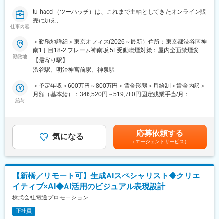
事業部内でのプロジェクトアサインは志向性を重視。7割が中途入
tu-hacci（ツーハッチ）は、これまで主軸としてきたオンライン販
社、広告・制作会社やコンサル系など多様なバックグラウンドを
売に加え、
持つメンバーが在籍
仕事内容
現在は実店舗におけるブランド体験を本格的に設計していくフェ
ーズに入っています。
＜勤務地詳細＞東京オフィス(2026～最新）住所：東京都渋谷区神
■業務の魅力
南1丁目18-2 フレーム神南坂 5F受動喫煙対策：屋内全面禁煙変更
国内有数のアセットと先端AI・データ技術を最大限に活用し、大
私たちが求めているのは、
勤務地
の範囲：無
規模な社会実装や挑戦的なクリエイティブに携われます
【最寄り駅】
ブランドの世界観を“理解する”だけでなく、
渋谷駅、明治神宮前駅、神泉駅
売場・空間・顧客導線までを踏まえ、ビジュアルとして設計・具
■教育体制
現化できるグラフィックデザイナーです。
＜予定年収＞600万円～800万円＜賃金形態＞月給制＜賃金内訳＞
リモート研修や1on1研修、スキルアップ支援制度など、継続的な
月額（基本給）：346,520円～519,780円固定残業手当/月：
成長をサポート
本ポジションでお任せしたいのは、
給与
53,480円～80,220円（固定残業時間20時間0分/月）超過した時間
実店舗におけるポスター・POP・装飾物などの制作を中心とし
外労働の残業手当は追加支給＜月給＞400,000円～600,000円（一
■就業環境
た、
律手当を含む）＜昇給有無＞有＜残業手当＞有＜給与補足＞※能力
フレックス制、在宅勤務・サテライトオフィス選択可、所定労働7
ブランドの「出面」全体を担う役割。
や経験に応じて決定します。■昇給：あり■賞与：あり（業績に応
時間/日。育児・介護支援や福利厚生も充実
応募依頼する
気になる
じて年2回）賃金はあくまでも目安の金額であり、選考を通じて上
（エージェントサービス）
単なる制作担当ではなく、
下する可能性があります。月給(月額)は固定手当を含めた表記で
■想定されるキャリアパス
店舗でお客様がどこで立ち止まり、何を見て、どう感じるのか。
す。
アートディレクターとして専門性を高めるほか、クリエイティブ
その一連の体験を踏まえた上で、
ディレクターやプロジェクトリーダーなど多様な成長機会あり
「この売場では、どう見せるべきか」を判断し、形にしていくこ
【新橋／リモート可】生成AIスペシャリスト◆クリエ
とを期待しています。
■企業の特徴/魅力
イティブ×AI◆AI活用のビジュアル表現設計
「人の心を動かすクリエイティビティ」と「DX設計・開発力」を
すでにある指示をこなすだけの仕事ではありません。
株式会社電通プロモーション
融合し、クライアントの価値創造を牽引します
ブランドのフェーズ、売場の状況、施策の目的を理解した上で、
正社員
ビジュアルの方向性そのものを考え、提案し、実行まで担う。
変更の範囲：会社の定める業務