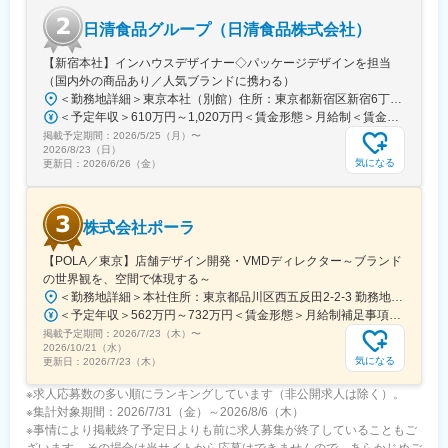
日清食品グループ（日清食品株式会社）
【新宿本社】インハウスデザイナー◇パッケージデザインを担当
（国内外の商品あり／人気ブランドに携わる）
＜勤務地詳細＞東京本社（別館）住所：東京都新宿区新宿6丁目27-56 新宿スクエア 勤務地最寄駅：都営地下鉄大江戸線／東新宿駅受動喫煙対策：屋内全面禁煙変更の範囲：会社の定める事業所（リモートワーク含む）
＜予定年収＞610万円～1,020万円＜賃金形態＞月給制＜賃金内訳＞月額（基本給）：276,100円～441,500円＜月給＞276,100円～441,500円＜昇給有無＞有＜残業手当＞有＜給与補足＞※給与は、経験やスキルを考慮し当社規定により決定します。※年収は時間外労働30時間／月を含む。年齢、家族状況により変動。■昇給：年1回■賞与：年2回（業績賞与あり）※基本給6～8ヶ月程度賃金はあくまでも目安の金額であり、選考を通じて上下する可能性があります。月給(月額)は固定手当を含めた表記です。
掲載予定期間：
2026/5/25（月）
〜
2026/8/23（日）
気になる
更新日：
2026/6/26（金）
株式会社ポーラ
【POLA／東京】店舗デザイン開発・VMDディレクター～ブランド
の世界観を、空間で体現する～
＜勤務地詳細＞本社住所：東京都品川区西五反田2-2-3 勤務地最寄駅：JR山手線／五反田駅受動喫煙対策：屋内全面禁煙変更の範囲：会社の定める事業所（リモートワーク含む）
＜予定年収＞562万円～732万円＜賃金形態＞月給制補足事項なし＜賃金内訳＞月額（基本給）：344,000円～445,000円固定残業手当/月：35,000円～40,000円（固定残業時間12時間0分/月）超過した時間外労働の残業手当は追加支給＜月給＞379,000円～485,000円（一律手当を含む）＜昇給有無＞有＜残業手当＞有＜給与補足＞※賞与：年2回（夏・冬）※固定残業時間の超過分については別途支給。金額・時間については職務・グレードによる変動がございます。※業務内容・期待役割・制度と連動したミッショングレード制※昇給：年2回（4月・10月）※これまでのご経験やスキル等を考慮の上、決定させて頂きます。賃金はあくまでも目安の金額であり、選考を通じて上下する可能性があります。月給(月額)は固定手当を含めた表記です。
掲載予定期間：
2026/7/23（木）
〜
2026/10/21（水）
気になる
更新日：
2026/7/23（木）
※求人応募数の多い順にランキングしています（非公開求人は除く）。
※集計対象期間：2026/7/31（金）～2026/8/6（木）
※事情により掲載終了予定日よりも前に求人募集が終了していることもご
ざいます。その場合は当サイトから応募はできませんので、あらかじめご