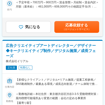
＜予定年収＞700万円～900万円＜賃金形態＞月給制＜賃金内訳＞
■制作実績
メディカル領域では、Webサイト・広告LP・広告バナー等のクリ
月額（基本給）：461,000円～608,000円その他固定手当/月：
https://dynamoinc.jp/works/
エイティブの「品質向上」と「大量生産の仕組み化」の両立が、
給与
46,000円～79,000円＜月給＞507,000円～687,000円＜昇給有無
集客拡大の最重要テーマとなっています。本ポジションでは、ご
＞有＜残業手当＞有＜給与補足＞※年齢・経験・スキルに応じて支
■当社について
自身でも手を動かしながら、外部制作会社の活用と社内メンバー
給します■昇給：年1回※人事考課あり■賞与：年2回（7月・12月）
顧客のマーケティング課題を本質的に解決するコンサルティング
の育成を通じて、属人化しない制作体制をゼロから構築・統括し
※業績による賃金はあくまでも目安の金額であり、選考を通じて上
とクリエイティブ制作の会社です。
応募依頼する
ていただきます。
気になる
下する可能性があります。月給(月額)は固定手当を含めた表記で
ブランド戦略の立案、マーケティングオペレーションの設計、そ
（エージェントサービス）
す。
してデザイン制作までを含む一気通貫の支援から、経営や組織設
■業務詳細：
計まで踏み込むプロジェクトも多く、顧客ごとに最適なチームを
・Webサイト・広告LP・広告バナー等の企画／デザイン／ディレ
編成しております。
クション（ご自身のスキルに応じて手を動かしていただきます）
取引先は化粧品、Webサービスなどの大手・上場企業も多数あ
広告クリエイティブアートディレクター／デザイナー
・広告効果（CVR・CTR等）の数値に基づく、クリエイティブの
り、全体の約85％がオーダーメイドのコンサルティング・ブラン
◆キークリエイティブ制作／デジタル施策／成長フェ
高速PDCA・改善提案、ABテストの運用
ディング案件となります。
ーズ
・外部制作会社・パートナー（フリーランス・副業人材等）の選
定、ディレクション、品質管理、コスト管理
株式会社イリアル
変更の範囲：会社の定める業務
・社内メンバー（部下）の育成、デザインレビュー、ノウハウの
正社員
転勤なし
言語化・マニュアル化
・大量生産を可能にするテンプレート化や、制作ワークフロー
（仕組み）の構築・改善
【多様なクライアント／デジタル×リアル施策／提案工程参画／
・クリエイティブ統括部門（既存）と連携した、ブランドガイド
SNS動画制作／裁量ある環境／成長志向歓迎／チーム体制で推
ラインの適用・品質統制
仕事内容
進】
■求人の魅力：
＜勤務地詳細＞本社住所：東京都渋谷区渋谷3-3-5 受動喫煙対策：
■募集背景：
・既存ルールに縛られず、ゼロから理想の制作体制・チームをつ
屋内喫煙可能場所あり変更の範囲：会社の定める事業所
案件の増加と新規クライアントの拡大により、当社の売上は設立
勤務地
くれる裁量の大きさがあります。
【最寄り駅】
から3倍に急伸しました。