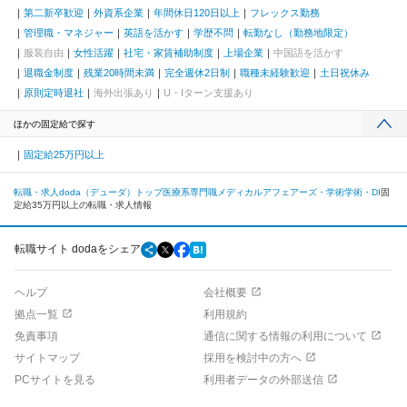
第二新卒歓迎
外資系企業
年間休日120日以上
フレックス勤務
管理職・マネジャー
英語を活かす
学歴不問
転勤なし（勤務地限定）
服装自由
女性活躍
社宅・家賃補助制度
上場企業
中国語を活かす
退職金制度
残業20時間未満
完全週休2日制
職種未経験歓迎
土日祝休み
原則定時退社
海外出張あり
U・Iターン支援あり
ほかの固定給で探す
固定給25万円以上
転職・求人doda（デューダ）トップ
医療系専門職
メディカルアフェアーズ・学術
学術・DI
固
定給35万円以上の転職・求人情報
転職サイト dodaをシェア
ヘルプ
会社概要
拠点一覧
利用規約
免責事項
通信に関する情報の利用について
サイトマップ
採用を検討中の方へ
PCサイトを見る
利用者データの外部送信