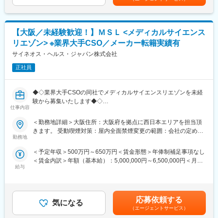
療・医療機器・ヘルスケア業界に特化し、「DIサービス -コンタク
トセンターサービス-」「BPOサービス」「医療機器サポートサー
■研修について：
ビス」「マルチチャネルプロモーションサービス」「ヘルスケア
・KOLの思考理解、医師のニーズに沿った戦略の立案
サポートサービス」の5つの基軸サービスにおいて、 常にお客様
【大阪／未経験歓迎！】ＭＳＬ <メディカルサイエンス
・医師とのコミュニケーション、ディスカッション
のニーズにお応えできるソリューションを開発・提供していま
・担当製品に関する疾患知識
リエゾン> ※業界大手CSO／メーカー転籍実績有
す。
などを中心に学習します。
サイネオス・ヘルス・ジャパン株式会社
■募集の背景：同社本国アメリカでは既にCSOのMSL事業が進ん
変更の範囲：会社の定める業務
でおり、研修体制も含めノウハウがございます。今後日本でも
正社員
MSLの需要が高まってきている中、今回の採用が始まりました。
■同社の特徴：同社は製薬／バイオ／医療機器等のヘルスケア業界
◆◇業界大手CSOの同社でメディカルサイエンスリエゾンを未経
にクリニカル、コマーシャル、コンサルティングのサービスを提
験から募集いたします◆◇
供するグローバル企業です。世界110ヶ国に拠点をもち、24,000
仕事内容
人の従業員が一丸となって、様々なプロダクトを持つヘルスケア
■業務内容：クライアント製薬企業でのMSL業務に携わります。
企業に対して、研究・臨床開発、営業・マーケティング、ブラン
＜勤務地詳細＞大阪住所：大阪府を拠点に西日本エリアを担当頂
MSLとは医師に対して、医学・科学的なエビデンスや高度な専門
ディング、コンサルティングと、医薬品等のプロダクトライフサ
きます。 受動喫煙対策：屋内全面禁煙変更の範囲：会社の定める
知識をもとに、医薬品の情報提供を支援する職種です。開発メン
イクルに必要なベスト・イン・クラスのサービスを「ワンストッ
勤務地
事業所（リモートワーク含む）
バーやMRと協力をして、医師へのアプローチやディスカッション
プ」で提供しています。550社以上の顧客と取引の実績があり、
＜予定年収＞500万円～650万円＜賃金形態＞年俸制補足事項なし
する等の非常にやりがいのあるお仕事です。
製薬、バイオ、ライフサイエンスなど様々なプロダクトを持つ顧
＜賃金内訳＞年額（基本給）：5,000,000円～6,500,000円＜月額
■仕事内容：主にKOL（キーオピニオンリーダー）のマネジメント
客に、各領域において深い専門知識を有するスタッフが知識や経
給与
＞416,666円～541,666円（12分割）＜昇給有無＞有＜残業手当＞
や臨床研究支援になりますが、具体的には以下です。
験をもって課題解決に取り組んでいます。
有＜給与補足＞※過去の経験、スキルにより決定します。■昇給：
・学術トピックスの提供、新薬の情報提供。
年1回■インセンティブ賞与：年1回賃金はあくまでも目安の金額
・医師主導研究への対応
変更の範囲：会社の定める業務
であり、選考を通じて上下する可能性があります。月給(月額)は固
・地区スピーカー育成
応募依頼する
気になる
定手当を含めた表記です。
・適用外使用等の情報提供
（エージェントサービス）