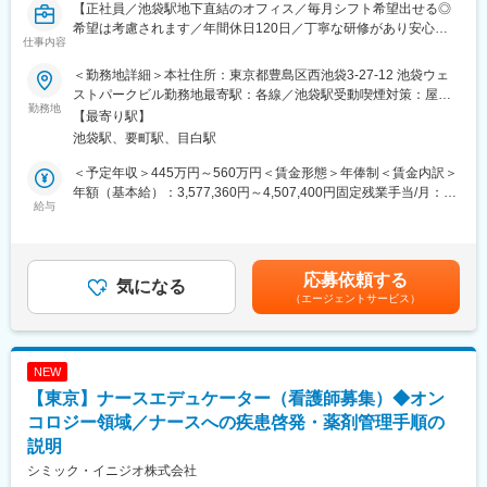
【正社員／池袋駅地下直結のオフィス／毎月シフト希望出せる◎
希望は考慮されます／年間休日120日／丁寧な研修があり安心】
仕事内容
■職務内容：
＜勤務地詳細＞本社住所：東京都豊島区西池袋3-27-12 池袋ウェ
＜メディカルコミュニケーター（DI職）とは？＞
ストパークビル勤務地最寄駅：各線／池袋駅受動喫煙対策：屋内
製薬メーカーの電話問い合わせ担当として、主に医療従事者（薬
勤務地
全面禁煙変更の範囲：会社の定める事業所
【最寄り駅】
剤師、医師など）からの問い合わせに対応します。医薬品の添付
池袋駅、要町駅、目白駅
文書や文献、FAQを活用しながら、医薬品使用における最新情報
を回答します。
＜予定年収＞445万円～560万円＜賃金形態＞年俸制＜賃金内訳＞
年額（基本給）：3,577,360円～4,507,400円固定残業手当/月：
＜具体的な業務内容＞
給与
72,720円～91,050円（固定残業時間30時間0分/月）超過した時間
・電話問い合わせ対応
外労働の残業手当は追加支給＜月額＞370,833円～466,666円（12
└1日あたり7～10件程度対応
分割）（一律手当を含む）＜昇給有無＞有＜残業手当＞有＜給与
└対応後、問い合わせ内容や回答内容をシステムへインプット
補足＞■昇給：あり（年1回の評価制度による）■※年俸以外に決算
応募依頼する
し、対応記録を作成
気になる
賞与が年１回支給あり賃金はあくまでも目安の金額であり、選考
（エージェントサービス）
を通じて上下する可能性があります。月給(月額)は固定手当を含め
【具体的な問い合わせ例】
た表記です。
・医薬品の服用や保管方法について
・使用期限の確認
NEW
・効果・副作用について 等
【東京】ナースエデュケーター（看護師募集）◆オン
※本ポジションは、「マルチ対応」チームのため、一つのメーカー
コロジー領域／ナースへの疾患啓発・薬剤管理手順の
担当としてではなく、幅広いメーカーの医療用医薬品に携わるこ
説明
とができます。
シミック・イニジオ株式会社
※空いている時間は製品や疾患に関する勉強が出来ますので、最新