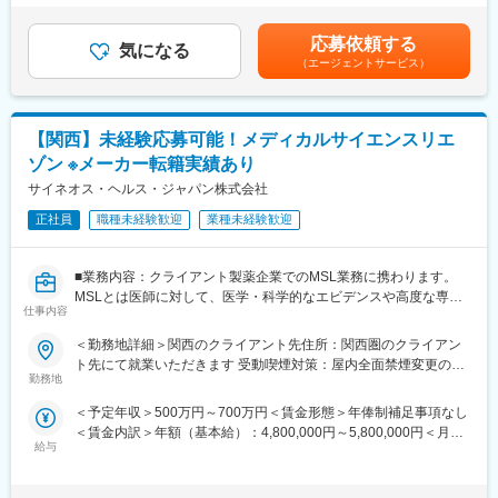
■効果効能や臨床試験等のパンフレット
課／給与改定：年1回■夏季賞与／冬季賞与賃金はあくまでも目安
■座談会等の記録集
の金額であり、選考を通じて上下する可能性があります。月給(月
■グループ会社（医療系出版社）の創刊数も業界1位：
応募依頼する
■MRの研修テキスト
気になる
額)は固定手当を含めた表記です。
グループ会社であるメディカルレビュー社は業界内でトップの自
（エージェントサービス）
■患者向け説明冊子
社創刊数を誇っており、そのグループ会社である同社はその創刊
■Webサイトをはじめとする各種デジタル資材等
数の多さを支えています。
【組織体制】
変更の範囲：会社の定める業務
【関西】未経験応募可能！メディカルサイエンスリエ
企画制作部は20名程度の部署になります。チーム体制で業務を行
ゾン ※メーカー転籍実績あり
っており、1チームにつき5～7名で構成さています。製薬企業か
ら転職してきた方が多くいらっしゃり、経験・知識豊富なスタッ
サイネオス・ヘルス・ジャパン株式会社
フが揃っています。
正社員
職種未経験歓迎
業種未経験歓迎
【キャリアパス】
ゆくゆくは販促資材の企画立案もお任せしたいと考えています。
■業務内容：クライアント製薬企業でのMSL業務に携わります。
スケジュール作成から編集作業、デザイナーとの打合せ、クライ
MSLとは医師に対して、医学・科学的なエビデンスや高度な専門
アント(製薬企業)へのプレゼンテーションなど、業務の最初から最
仕事内容
知識をもとに、医薬品の情報提供を支援する職種です。
後まで携わるため、プランナーとしての力量やディレクション能
＜勤務地詳細＞関西のクライアント先住所：関西圏のクライアン
力も身につきます。
■仕事内容：主にKOL（キーオピニオンリーダー）のマネジメント
ト先にて就業いただきます 受動喫煙対策：屋内全面禁煙変更の範
や臨床研究支援になりますが、具体的には以下です。
勤務地
囲：会社の定める事業所
【弊社の特徴】
・学術トピックスの提供、新薬の情報提供。
■ライター所属数は業界1位：
＜予定年収＞500万円～700万円＜賃金形態＞年俸制補足事項なし
・医師主導研究への対応
業界内でも圧倒的に多くのライターが所属しているため、同社の
＜賃金内訳＞年額（基本給）：4,800,000円～5,800,000円＜月額
・地区スピーカー育成
制作物・クオリティには定評があります。未経験から育て上げる
給与
＞400,000円～483,333円（12分割）＜昇給有無＞有＜残業手当＞
・適用外使用等の情報提供
文化もある一方で、プロ集団として日々サービスクオリティの向
有＜給与補足＞※過去の経験、スキルにより決定します。■昇給：
上に努めています。
年1回■インセンティブ賞与：年1回賃金はあくまでも目安の金額
■研修について：