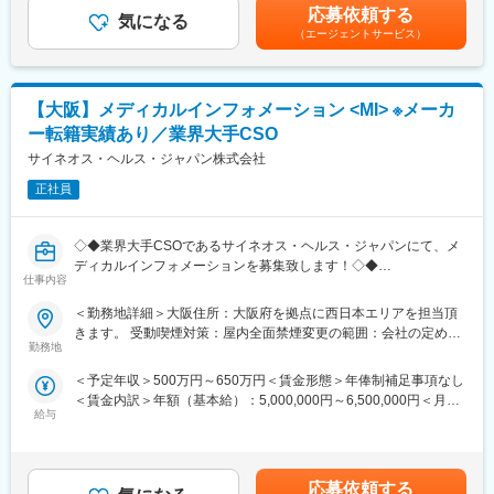
残業手当＞有＜給与補足＞※能力、経験、前職での給与を総合的に
また現在は、海外15ヶ所に自社の販売拠点を擁し、世界135ヶ国
応募依頼する
・個々の担当クライアントを受け持ち、各々の権限のもとで企画
気になる
評価します。※予定年収はあくまでも目安の金額であり、選考を通
以上で信頼のブランドとしてご愛用いただいており、今や歯科用
（エージェントサービス）
段階から取材、執筆、編集、制作、進行管理まで幅広く行ってい
じて上下する可能性があります。※【昇給】給与改定時期：年1回
回転機器分野においては、グローバルシェアトップクラスを実現
ただきます。
定期昇給制ではなく、評価による職責・技能の向上または低下に
するまでになりました。
より増減賃金はあくまでも目安の金額であり、選考を通じて上下
「高い製品力」「格調の高い洗練されたデザイン」「絶対的な高
■業務詳細：
する可能性があります。月給(月額)は固定手当を含めた表記です。
い品質」「スピーディーで独創的な開発力」「高いコスト競争
【大阪】メディカルインフォメーション <MI> ※メーカ
・原稿執筆・リライト：薬剤関連の資料、論文などを読み込ん
力」「強固なグローバル販売網」「ファーストクラスのアフター
ー転籍実績あり／業界大手CSO
で、パンフレットや記録集、患者向けの冊子の原稿を執筆しま
サービス」など、真のグローバルNo.1ブランドを目指し、これか
す。また、ライターの執筆した原稿の修正も行います。
サイネオス・ヘルス・ジャパン株式会社
らも社員一丸となり、挑戦を続けてまいります。
・編集制作：パンフレットや記録集などの編集制作、進行管理を
正社員
行います。
変更の範囲：会社の定める業務
・企画立案：テーマに基づいて、文献検索を行ったり、データの
組み立て方法などを企画します。またプロモーションの戦略や、
◇◆業界大手CSOであるサイネオス・ヘルス・ジャパンにて、メ
それに基づくプランの提案も行います。
ディカルインフォメーションを募集致します！◇◆
・学会取材：国内、海外の学会取材を行うため、海外出張の機会
仕事内容
もあります。
■業務内容：
＜勤務地詳細＞大阪住所：大阪府を拠点に西日本エリアを担当頂
クライアントである製薬メーカーにてメディカルインフォメーシ
きます。 受動喫煙対策：屋内全面禁煙変更の範囲：会社の定める
■配属部署
ョン業務を行っていただきます。患者様や医療関係者の方や社内
勤務地
事業所
東京本社、EMC事業部
外の関係者の方々からの医薬品に関する問合せ対応、学術情報等
＜予定年収＞500万円～650万円＜賃金形態＞年俸制補足事項なし
の作成に係る業務となります。
■働き方
＜賃金内訳＞年額（基本給）：5,000,000円～6,500,000円＜月額
【変更の範囲：会社の定める業務】
出社と在宅を組み合わせたハイブリッド型勤務で、フルフレック
給与
＞416,666円～541,666円（12分割）＜昇給有無＞有＜残業手当＞
ス制度です。原則転勤はございません。
有＜給与補足＞※過去の経験、スキルにより決定します。■昇給：
■詳細：
年1回■インセンティブ賞与：年1回賃金はあくまでも目安の金額
・学術情報の収集、評価、集積
■魅力
であり、選考を通じて上下する可能性があります。月給(月額)は固
・社内に向けた戦略や資材作成、学術情報提供
応募依頼する