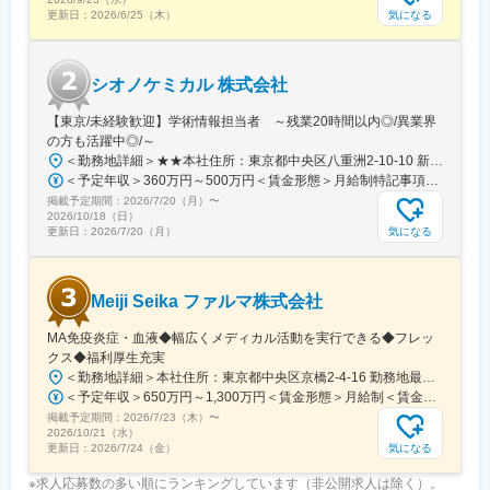
気になる
更新日：
2026/6/25（木）
シオノケミカル 株式会社
【東京/未経験歓迎】学術情報担当者 ～残業20時間以内◎/異業界
の方も活躍中◎/～
＜勤務地詳細＞★★本社住所：東京都中央区八重洲2-10-10 新八重洲ビル勤務地最寄駅：地下鉄銀座線／京橋駅受動喫煙対策：敷地内全面禁煙
＜予定年収＞360万円～500万円＜賃金形態＞月給制特記事項なし＜賃金内訳＞月額（基本給）：190,940円～266,690円その他固定手当/月：15,000円固定残業手当/月：48,270円～66,040円（固定残業時間30時間0分/月）超過した時間外労働の残業手当は追加支給＜月給＞254,210円～347,730円（一律手当を含む）＜昇給有無＞有＜残業手当＞有＜給与補足＞※年齢・経験・能力を考慮し、同社規定に基づいて決定します。■昇給：年1回■賞与：年2回（7月・12月）賃金はあくまでも目安の金額であり、選考を通じて上下する可能性があります。月給(月額)は固定手当を含めた表記です。
掲載予定期間：
2026/7/20（月）
〜
2026/10/18（日）
気になる
更新日：
2026/7/20（月）
Meiji Seika ファルマ株式会社
MA免疫炎症・血液◆幅広くメディカル活動を実行できる◆フレッ
クス◆福利厚生充実
＜勤務地詳細＞本社住所：東京都中央区京橋2-4-16 勤務地最寄駅：東京メトロ銀座線／京橋駅受動喫煙対策：屋内全面禁煙変更の範囲：会社の定める事業所（リモートワーク含む）
＜予定年収＞650万円～1,300万円＜賃金形態＞月給制＜賃金内訳＞月額（基本給）：335,000円～500,000円＜月給＞335,000円～500,000円＜昇給有無＞有＜残業手当＞有＜給与補足＞※上記は非管理職の給与内訳。非管理職の年収は650万円～950万円(月給制)。管理職は年収950万円～1,300万円(年俸制/分割12回)で、内訳は基本給791,666円～1083,333円。※前職年収と当社の制度を考慮して処遇は決定。■昇給：年1回（4月）■賞与：年2回（6月・12月）賃金はあくまでも目安の金額であり、選考を通じて上下する可能性があります。月給(月額)は固定手当を含めた表記です。
掲載予定期間：
2026/7/23（木）
〜
2026/10/21（水）
気になる
更新日：
2026/7/24（金）
※求人応募数の多い順にランキングしています（非公開求人は除く）。