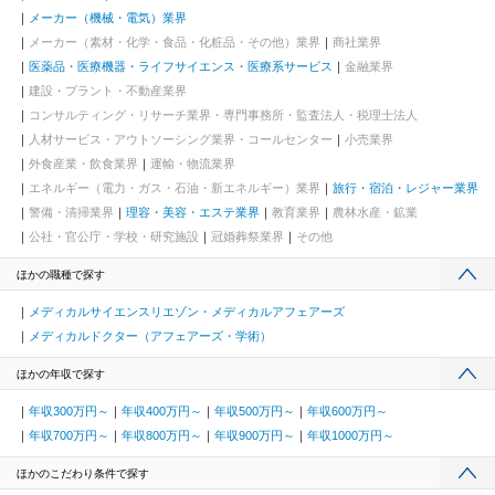
メーカー（機械・電気）業界
メーカー（素材・化学・食品・化粧品・その他）業界
商社業界
医薬品・医療機器・ライフサイエンス・医療系サービス
金融業界
建設・プラント・不動産業界
コンサルティング・リサーチ業界・専門事務所・監査法人・税理士法人
人材サービス・アウトソーシング業界・コールセンター
小売業界
外食産業・飲食業界
運輸・物流業界
エネルギー（電力・ガス・石油・新エネルギー）業界
旅行・宿泊・レジャー業界
警備・清掃業界
理容・美容・エステ業界
教育業界
農林水産・鉱業
公社・官公庁・学校・研究施設
冠婚葬祭業界
その他
ほかの職種で探す
メディカルサイエンスリエゾン・メディカルアフェアーズ
メディカルドクター（アフェアーズ・学術）
ほかの年収で探す
年収300万円～
年収400万円～
年収500万円～
年収600万円～
年収700万円～
年収800万円～
年収900万円～
年収1000万円～
ほかのこだわり条件で探す