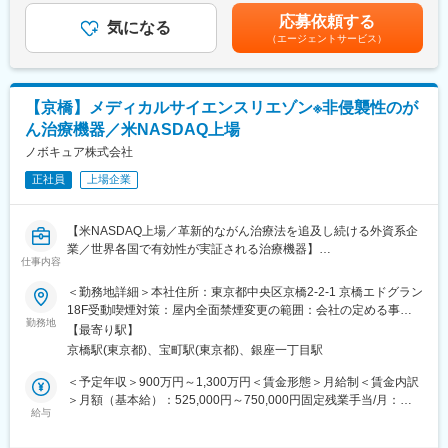
であり、選考を通じて上下する可能性があります。月給(月額)は固
・KOLの思考理解、医師のニーズに沿った戦略の立案
応募依頼する
■グループ会社（医療系出版社）の創刊数も業界1位：
気になる
定手当を含めた表記です。
・医師とのコミュニケーション、ディスカッション
（エージェントサービス）
グループ会社であるメディカルレビュー社は業界内でトップの自
・担当製品に関する疾患知識
社創刊数を誇っており、そのグループ会社である同社はその創刊
などを中心に学習します。
数の多さを支えています。
【京橋】メディカルサイエンスリエゾン※非侵襲性のが
■募集の背景：同社本国アメリカでは既にCSOのMSL事業が進ん
変更の範囲：会社の定める業務
でおり、研修体制も含めノウハウがございます。今後日本でも
ん治療機器／米NASDAQ上場
MSLの需要が高まってきている中、今回の採用が始まりました。
ノボキュア株式会社
■同社の特徴：同社は製薬／バイオ／医療機器等のヘルスケア業界
正社員
上場企業
にクリニカル、コマーシャル、コンサルティングのサービスを提
供するグローバル企業です。世界110ヶ国に拠点をもち、29,000
【米NASDAQ上場／革新的ながん治療法を追及し続ける外資系企
人の従業員が一丸となって、様々なプロダクトを持つヘルスケア
業／世界各国で有効性が実証される治療機器】
企業に対して、研究・臨床開発、営業・マーケティング、ブラン
仕事内容
ディング、コンサルティングと、医薬品等のプロダクトライフサ
■求人概要：
イクルに必要なベスト・イン・クラスのサービスを「ワンストッ
＜勤務地詳細＞本社住所：東京都中央区京橋2-2-1 京橋エドグラン
ノボキュアはがん治療に資するTTフィールド（腫瘍治療電場）療
プ」で提供しています。550社以上の顧客と取引の実績があり、
18F受動喫煙対策：屋内全面禁煙変更の範囲：会社の定める事業
法の製品を開発製造している医療機器メーカーです。当社製品と
製薬、バイオ、ライフサイエンスなど様々なプロダクトを持つ顧
勤務地
所
【最寄り駅】
臨床研究に関する医学的、化学的データを医療従事者に提供す
客に、各領域において深い専門知識を有するスタッフが知識や経
京橋駅(東京都)、宝町駅(東京都)、銀座一丁目駅
る、MSLとしての業務をお任せいたします。
験をもって課題解決に取り組んでいます。
＜具体的な業務内容＞
＜予定年収＞900万円～1,300万円＜賃金形態＞月給制＜賃金内訳
ノボキュアの販売製品および研究製品に関連する以下のような活
変更の範囲：会社の定める業務
＞月額（基本給）：525,000円～750,000円固定残業手当/月：
動
給与
175,000円～250,000円（固定残業時間40時間0分/月）超過した時
・製品および疾患に関するHCPへの教育
間外労働の残業手当は追加支給＜月給＞700,000円～1,000,000円
・日本の規制下での医師主導治験の適切な促進