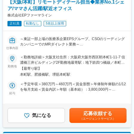
■働き方：
【大阪/本町】リモートディテール担当◆業界No.1シェ
受領した安全性情報（AE等）の識別および初期評価・安全性デー
・残業5h程度
ア/ママさん活躍/駅近オフィス
タベースへの必要情報の入力および更新
・勤務時間：17時～翌朝10時
・品質・生産性・プロジェクト管理
株式会社EPファーマライン
※勤務終了後、当日17:00から再度勤務が入ることはありません
・チーム支援・リーダーシップ
※必ず翌日以降（最短でも翌日の17:00～）の勤務となります
正社員
転勤なし
5名以上採用
・社内外の関係者とのコミュニケーション窓口
＜シフトについて＞
・毎月15日までに希望日程を出していただき、その月の20日以降
～東証一部上場の医療系企業EPSグループ、CSOのリーディング
【同社の魅力】
に翌月のシフト表を配布する流れで決まります。基本的に希望を
カンパニーでのMRダイレクト業務～
■世界100か国以上に展開・進化し続ける世界最大級CRO：
仕事内容
元にシフトは作成しますし、難しい場合も一度相談させていただ
■職務内容
世界最大のCROと医療データカンパニーの経営統合により、
くことが多いです。
クライアント企業（医薬品・医療機器）に代わり、Web会議シス
＜勤務地詳細＞大阪支社住所：大阪府大阪市西区靭本町1-11-7 信
IQVIAは世界中のどんな会社にも真似できない治験の「質」と「ス
テムや電話、メールなどを通じて『リモートディテーリング』と
濃橋三井ビルディング2F勤務地最寄駅：地下鉄四つ橋線／本町駅
ピード」を両立する仕組みを持った企業へ進化しました。薬剤流
変更の範囲：会社の定める業務
して情報提供を実施していただくお仕事です。
勤務地
受動喫煙対策：屋内全面禁煙
通データと治験データの分析により、海外では治験完了までに期
【最寄り駅】
間が数か月も短縮に成功した例もあります。新しい治療法を待っ
本町駅、肥後橋駅、堺筋本町駅
訪問型ではなく、EPファーマラインのオフィス内にあるコールセ
ている患者様のために、これからもIQVIAは創造的な仕事に挑戦し
ンターが就業場所の内勤業務です。
＜予定年収＞380万円～460万円＜賃金形態＞年俸制年俸額の1/12
ていきます。
を毎月支給＜賃金内訳＞年額（基本給）：3,800,000円～
メインの仕事内容のひとつに、医薬品卸のMS（マーケティング・
給与
4,600,000円固定残業手当/月：60,180円～72,930円（固定残業時
■「働きやすい環境づくり」への取り組み：
スペシャリスト）と連携し、医師・薬剤師など医療関係者に対し
間30時間0分/月）超過した時間外労働の残業手当は追加支給＜月
フレキシブルスタイルワーク：働く場所はオフィスに拘らず、
て、製薬企業の情報を効率的かつ専門的に提供する「ESナビゲー
額＞376,846円～456,263円（12分割）（一律手当を含む）＜昇給
「効率的で生産性の高い業務を実施できる場所で勤務する」とい
ションR」を担当していただきます。
有無＞有＜残業手当＞有＜給与補足＞■月々年俸の12分の1を支給
う考え方で、より柔軟な働き方を導入しています。
応募依頼する
※ESナビゲーションRとは：
気になる
■昇給は通期で1回（能力評価、業績評価）■予定年収はみなし残
フレックスタイム制：コアタイムを設けないフレックスタイム制
（エージェントサービス）
https://www.eppharmaline.co.jp/bis_mcp_mcd_esnavi.php
業を含む年俸制です。■役職手当、職務手当※経験やご経歴を考慮
を採用しています。
し当社規定により優遇します。賃金はあくまでも目安の金額であ
具体的には、MSが取得したアポイントに基づき、Web面談を通じ
り、選考を通じて上下する可能性があります。月給(月額)は固定手
変更の範囲：会社の定める業務