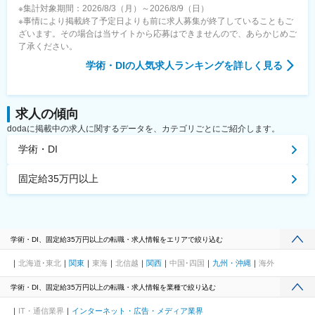
※集計対象期間：2026/8/3（月）～2026/8/9（日）
※事情により掲載終了予定日よりも前に求人募集が終了していることもご
ざいます。その場合は当サイトから応募はできませんので、あらかじめご
了承ください。
学術・DI
の人気求人ランキングを詳しく見る
求人の傾向
dodaに掲載中の求人に関するデータを、カテゴリごとにご紹介します。
学術・DI
固定給35万円以上
学術・DI、固定給35万円以上の転職・求人情報をエリアで絞り込む
北海道･東北
関東
東海
北信越
関西
中国･四国
九州・沖縄
海外
学術・DI、固定給35万円以上の転職・求人情報を業種で絞り込む
IT・通信業界
インターネット・広告・メディア業界