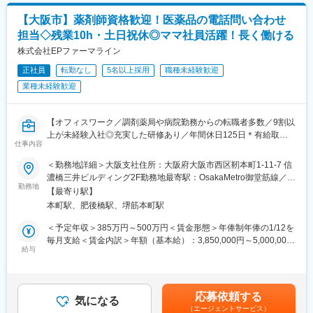
・重点案件の解決・モニタリングおよび対応支援
【大阪市】薬剤師資格歓迎！医薬品の電話問い合わせ
・顧客対応オペレーションの改善提案
担当◇残業10h・土日祝休◎ママ社員活躍！長く働ける
・問い合わせデータの整理・分析および社内への情報共有
株式会社EPファーマライン
◆ご入社後の担当業務／期待する役割
正社員
転勤なし
5名以上採用
職種未経験歓迎
まずはメディカルインフォメーション業務を中心に、当社製品・
業種未経験歓迎
ゲノム医療・顧客対応フローを習得していただきます。
入社後6か月～1年程度を目安に、問い合わせ対応を主体的に担当
できる状態を目指していただきます。
【オフィスワーク／調剤薬局や病院勤務からの転職者多数／9割以
その後は、
上が未経験入社◎充実した研修あり／年間休日125日＊有給取得
・CRM・ナレッジ管理
仕事内容
率76.9％】
・部門横断での課題解決
・業務改善
＜勤務地詳細＞大阪支社住所：大阪府大阪市西区靭本町1-11-7 信
★9割以上が未経験入社◎前職が調剤薬局や病院勤務の方が活躍し
・Customer Operationsの運営支援
濃橋三井ビルディング2F勤務地最寄駅：OsakaMetro御堂筋線／本
ています★
勤務地
などへ担当範囲を広げていただきます。
町駅受動喫煙対策：屋内全面禁煙変更の範囲：会社の定める場所
【最寄り駅】
将来的にはCustomer Operationsを牽引するリーダーとして、顧客
（クライアント企業含む）※業務の都合により変更を命ずることが
本町駅、肥後橋駅、堺筋本町駅
＜魅力ポイント＞
対応だけでなく、オペレーション構築や組織づくりにも携わって
ある。
◎18時定時で残業10h未満・土日祝休みで仕事とプライベートを
いただくことを期待しています。
＜予定年収＞385万円～500万円＜賃金形態＞年俸制年俸の1/12を
両立！
毎月支給＜賃金内訳＞年額（基本給）：3,850,000円～5,000,000
◎子育てママも多数活躍！産休産後休暇取得率100%・育休復帰率
給与
◆身につくスキル
円固定残業手当/月：60,990円～79,320円（固定残業時間30時間0
95%なので長期就業が叶う職場です。
・ゲノム医療・遺伝子検査領域の専門知識
分/月）超過した時間外労働の残業手当は追加支給＜月額＞
・顧客課題解決力
381,823円～495,986円（12分割）（一律手当を含む）＜昇給有無
■職務内容：
・部門横断での調整・ファシリテーション能力
＞有＜残業手当＞有＜給与補足＞■決算賞与込みモデル年収：※あ
応募依頼する
＜メディカルコミュニケーター（DI職）とは？＞
気になる
・Customer Operations構築・運営スキル
くまで目安1年目一般スタッフ：433万円5年目SSVの場合：512万
（エージェントサービス）
製薬メーカーの電話問い合わせ担当として、主に医療従事者（薬