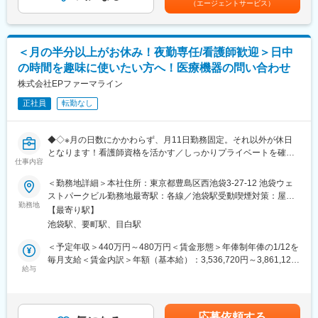
（エージェントサービス）
ます。
も目安の金額であり、選考を通じて上下する可能性があります。
・ 担当疾患の特徴、製品の戦略についての理解したうえで、それ
月給(月額)は固定手当を含めた表記です。
（2）製品研修
を最大限に反映するコアストーリーが必要となります。
・配属後は、担当する医薬品や疾患についての知識をしっかり学
・ 赤字校正を入れてクリエイティブや映像担当、デジタル担当に
びます。また、先輩社員を相手に問い合わせ対応の練習をし、よ
＜月の半分以上がお休み！夜勤専任/看護師歓迎＞日中
修正依頼も行います。
りスキルを磨いていきます。
の時間を趣味に使いたい方へ！医療機器の問い合わせ
・最初は、先輩社員が一緒に電話対応を聞いてくれるので、安心
■働き方
株式会社EPファーマライン
して対応することができます。また、わからないことは、上司や
基本的には在宅勤務がメインとなりますが、クライアントやケア
周りのメンバーが常にサポートしてくれるので、一人で抱えるこ
正社員
転勤なし
ネットとの打ち合わせがある際は、クライアントへ訪問したり、
とはありません。
ケアネットのオフィスに出社いただきます。また撮影やインタビ
ューがある場合は、病医院に担当ライターと訪問して医師と面会
■働きやすい環境：
◆◇※月の日数にかかわらず、月11日勤務固定。それ以外が休日
することもあります。
・残業時間：10h未満
となります！看護師資格を活かす／しっかりプライベートを確保
仕事内容
・土日祝休み／年間休日125日
したい方におススメ！医療現場や患者様をサポートするオフィス
■Method360について
・有給取得率：76.9％（2024年度）
ワーク◆◇
＜勤務地詳細＞本社住所：東京都豊島区西池袋3-27-12 池袋ウェ
Method360は、株式会社ケアネットの100％子会社で、医薬品プ
ストパークビル勤務地最寄駅：各線／池袋駅受動喫煙対策：屋内
ロモーションにおける包括的なソリューションを提供するメディ
・産前産後休業取得率：100％（2024年度）
■職務内容：
勤務地
全面禁煙変更の範囲：会社の定める事業所
カルコミュニケーションカンパニーです。医療用医薬品メーカー
【最寄り駅】
・育児休業復帰率：96％（2024年度）
製薬企業や機器メーカーの窓口担当として、医療用デバイスの使
のパートナーとして、製品価値を最大化するための戦略策定か
池袋駅、要町駅、目白駅
用方法の説明・指導業務を担当していただきます。全国の患者様
ら、薬剤の有効性・安全性情報を正確に伝えるための包括的なソ
変更の範囲：会社の定める業務
やそのご家族様、医療機関からのお電話の問い合わせ対応等をお
＜予定年収＞440万円～480万円＜賃金形態＞年俸制年俸の1/12を
リューションをケアネットと協力しながら提供しています。
願いしています。
毎月支給＜賃金内訳＞年額（基本給）：3,536,720円～3,861,120
※お問合せ例：ペン型注射器（自己注射）などのデバイス操作案
給与
円固定残業手当/月：71,940円～78,240円（固定残業時間30時間0
■当社について
内、指導、保管方法など
分/月）超過した時間外労働の残業手当は追加支給＜月額＞
医療関係者45万人(うち医師23万人超)が医療/医薬品情報収集の為
366,666円～400,000円（12分割）（一律手当を含む）＜昇給有無
に日々利用する『CareNet.com』を展開。長年、医師向けのコン
1日の問い合わせ対応件数は7～10件程度です。
＞有＜残業手当＞有＜給与補足＞■昇給：能力評価年1回（目標管
テンツを提供しているため、医師からの知名度も高く、深い関係
応募依頼する