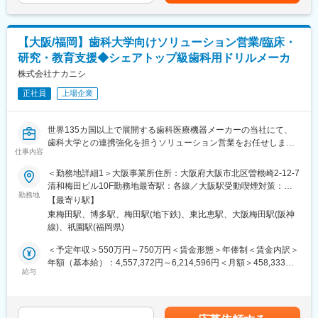
能性があります。月給(月額)は固定手当を含めた表記です。
【募集背景】
共同研究プロジェクトの進行に伴い、脳波計測・データ解析をサ
【大阪/福岡】歯科大学向けソリューション営業/臨床・
ポートいただける研究アシスタントを募集します。
研究・教育支援◆シェアトップ級歯科用ドリルメーカ
【職種概要】
株式会社ナカニシ
脳波研究アシスタントとして、ピラティス・ヨガのレッスン前後
正社員
上場企業
における脳状態の変化を中心とした研究に携わっていただきま
す。
EEG（脳波）データの取得・整理・解析補助を行いながら、身体
世界135カ国以上で展開する歯科医療機器メーカーの当社にて、
活動と認知・感情・集中状態との関係性を明らかにする研究を支
歯科大学との連携強化を担うソリューション営業をお任せしま
援していただきます。
仕事内容
す。
※将来的なプロダクト・サービス活用を見据えた研究です。
製品提案のみならず、大学・教授・研究室との信頼関係を構築し
＜勤務地詳細1＞大阪事業所住所：大阪府大阪市北区曽根崎2‐12‐7
ながら、教育支援や共同研究を推進するポジションです。
清和梅田ビル10F勤務地最寄駅：各線／大阪駅受動喫煙対策：屋
【具体的な業務内容】
医療現場の声を社内開発部門へ届ける橋渡し役として、歯科医療
勤務地
内全面禁煙＜勤務地詳細2＞福岡事務所住所：福岡県福岡市博多区
・脳波計（EEG）を用いた計測の準備・運用サポート
【最寄り駅】
の発展にも貢献いただくことが可能です。
博多駅東1-18-25 第五博多偕成ビル 304勤務地最寄駅：各線／
・ピラティス／ヨガレッスン前後の実験データ取得補助
東梅田駅、博多駅、梅田駅(地下鉄)、東比恵駅、大阪梅田駅(阪神
博多駅受動喫煙対策：屋内全面禁煙変更の範囲：会社の定める事
・脳波データの前処理（ノイズ除去、フィルタリング 等）
線)、祇園駅(福岡県)
具体的には
業所
・基本的な統計解析・可視化の補助
■歯科大学への提案活動
＜予定年収＞550万円～750万円＜賃金形態＞年俸制＜賃金内訳＞
・研究データの整理・ドキュメンテーション
主要歯科大学・医局への製品提案
年額（基本給）：4,557,372円～6,214,596円＜月額＞458,333円
・大学研究者との共同研究における実験・検証サポート
教授や研究室との関係構築
給与
～625,000円（12分割）（一律手当を含む）＜昇給有無＞有＜残
説明会や勉強会の企画・運営
業手当＞有＜給与補足＞※上記年収は目安です。ご経験・スキル等
【研究テーマ例】
に応じ、選考を経て決定します。賃金はあくまでも目安の金額で
・ピラティス実施前後における脳波パターンの変化
■教育・研究支援
あり、選考を通じて上下する可能性があります。月給(月額)は固定
・集中・リラックス・快状態と関連する脳活動の定量化