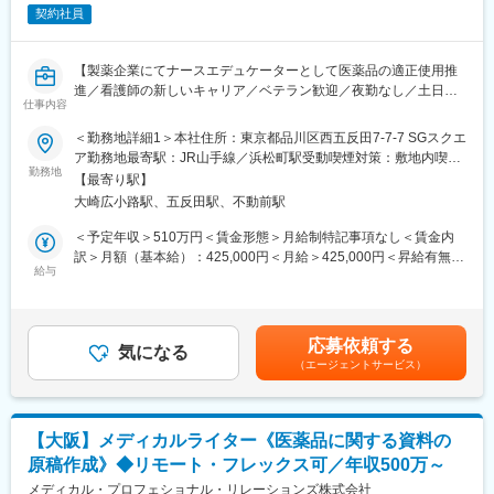
の知識に触れながら、?々情報をアップデートして頂ける環境で
契約社員
す。
■入社後のサポート：
【製薬企業にてナースエデュケーターとして医薬品の適正使用推
（1）導入研修（配属前）
進／看護師の新しいキャリア／ベテラン歓迎／夜勤なし／土日祝
仕事内容
・一般的な薬学知識と電話応対スキルを中心に学びます。
休み】
・薬学に関する資料の読み方や、電話の取り方、声のトーン、話
■職務概要：
＜勤務地詳細1＞本社住所：東京都品川区西五反田7-7-7 SGスクエ
し方などオペレーターとして必要な技術をゼロから学ぶことがで
クライアントである製薬企業の薬剤（オンコロジー領域）につい
ア勤務地最寄駅：JR山手線／浜松町駅受動喫煙対策：敷地内喫煙
き、自信をもって現場配属できるようにサポートします。
て、医療従事者（主に病棟勤務のナース）へ、疾患啓発や薬剤の
勤務地
可能場所あり＜勤務地詳細2＞クライアントの営業所住所：東京都
【最寄り駅】
管理手順説明をおこなっていただきます。
受動喫煙対策：屋内全面禁煙変更の範囲：会社の定める事業所
大崎広小路駅、五反田駅、不動前駅
（2）製品研修
クライアントの営業所を拠点に、ターゲット施設（主に大学病
・配属後は、担当する医薬品や疾患についての知識をしっかり学
院・基幹病院）へ赴き、定期的な説明会などを院内で開催してい
＜予定年収＞510万円＜賃金形態＞月給制特記事項なし＜賃金内
びます。また、先輩社員を相手に問い合わせ対応の練習をし、よ
ただきます。開催にあたり、説明会準備や、施設とのアポイント
訳＞月額（基本給）：425,000円＜月給＞425,000円＜昇給有無＞
りスキルを磨いていきます。
調整、資料作成等の業務も担当していただきます。
給与
有＜残業手当＞無＜給与補足＞■基本給+営業手当（時間外労働の
・最初は、先輩社員が一緒に電話対応を聞いてくれるので、安心
有無に関わらず20時間分の時間外手当として支給）■別途、外勤
して対応することができます。また、わからないことは、上司や
■採用背景：
日当、借上社宅制度あり賃金はあくまでも目安の金額であり、選
周りのメンバーが常にサポートしてくれるので、一人で抱えるこ
ナースエデュケーター事業のビジネス拡大における増員採用とな
考を通じて上下する可能性があります。月給(月額)は固定手当を含
応募依頼する
とはありません。
ります。
気になる
めた表記です。
（エージェントサービス）
■シフトについて：
■働き方：
・毎月15日までに希望日程を出していただき、その月の20日以降
・休日・休暇
に翌月のシフト表を配布する流れで決まります。基本的に希望を
土曜・日曜・祝日は休日です。年次有給休暇やリフレッシュ休暇
【大阪】メディカルライター《医薬品に関する資料の
元にシフトは作成しますし、難しい場合も一度相談させていただ
などの制度もあります。
原稿作成》◆リモート・フレックス可／年収500万～
くことが多いです。
・勤務時間
日勤業務で、夜勤はありません。
メディカル・プロフェショナル・リレーションズ株式会社