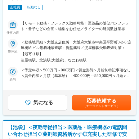
＜勤務時間＞
プロジェクトや担当エリアにもよりますが、訪問スケジュールな
正社員
転勤なし
・本ポジションは、時間外の一次対応がメインとなるため、下記
ど業務計画の組み立てに沿って勤務します。1カ月先の予定や家庭
のシフト時間となります。
の用事も含めてスケジューリングができるのでライフワークバラ
◎平日13:00～22:00
ンスを調整しやすい環境です。
【リモート勤務・フレックス勤務可能！医薬品の販促パンフレッ
◎土日祝日9:00～18:00、13:00～22:00
・移動
ト・冊子などの企画～編集をお任せ／ライターの所属数は業界で
ターゲット施設への移動は、基本的に公共交通機関を使用予定し
仕事内容
No.1！／転勤なし】
変更の範囲：会社の定める業務
ていますが、今後、営業車での移動も増加する可能性がありま
＜勤務地詳細＞大阪支店住所：大阪府大阪市中央区平野町3-2-8 淀
す。また、状況により直行直帰や出張が発生することもございま
【はじめに】
屋橋MIビル勤務地最寄駅：御堂筋線／淀屋橋駅受動喫煙対策：屋
す。
本求人はメディカルライターの募集です。製薬企業の営業担当が
勤務地
内喫煙可能場所あり変更の範囲：会社の定める事業所（リモート
【最寄り駅】
病院訪問時に使用する医療用医薬品のパンフレット・その他販促
ワーク含む）
■教育研修：
淀屋橋駅、北浜駅(大阪府)、なにわ橋駅
資材（冊子など）の企画・制作・編集を担当いただきます。医療
下記のような各種研修制度が充実しています。
業界で編集・ライティングのご経験がある方やCROなど研究職経
＜予定年収＞500万円～900万円＜賃金形態＞月給制特記事項なし
・スキルアップ研修
験がある方お待ちしております。
＜賃金内訳＞月額（基本給）：400,000円～550,000円＜月給＞
・キャリアアップ研修
給与
400,000円～550,000円＜昇給有無＞有＜残業手当＞有＜給与補足
・e-learnig（疾患、コンプライアンス、全社研修等）
【業務内容】
＞※給与詳細は前職の経験等を踏まえて決定■給与改定年1回■賞
・医学論文の執筆・編集・投稿（日英、原著論文、総説論文）
与：年2回賃金はあくまでも目安の金額であり、選考を通じて上下
■豊富なキャリア
・学会発表スライド、ポスターの作成
する可能性があります。月給(月額)は固定手当を含めた表記です。
様々なキャリアを目指すことができます。
応募依頼する
・メディカルアフェアーズ部が使用する医師とのディスカッショ
気になる
・キャリアアップ
（エージェントサービス）
ン用スライドの作成など
マネージメント職へのキャリアアップ
・キャリアチェンジ
【職務の特徴】
営業（事業開発部）、研修（人財開発部）、人事など、本社機能
医学論文や医学会発表資料の作成を通して、最新の医学・医薬品
へのキャリアチェンジ
【池袋】＜夜勤専従担当＞医薬品・医療機器の電話問
の情報を知ることができるとともに、医学情報を正確に分かりや
・自己申告制度
い合わせ担当◇薬剤師資格活かす◎充実した研修で安
すく医療従事者等にお伝えすることで、医学の発展に貢献できる
キャリア希望を申告できるシステムを完備