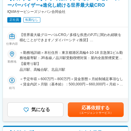
・医療機器の使用方法について
ーパーバイザー※進化し続ける世界最大級CRO
・使用期限の確認
・効果・副作用について 等
IQVIAサービシーズジャパン合同会社
正社員
転勤なし
※本ポジションは、「マルチ対応」チームのため、10前後のメー
カーの窓口を担当します。
※同じチーム内だけでなく看護師が在籍しているチームと連携を取
【世界最大級グローバルCRO／多様な疾患のPJTに関われ経験を
り、効率よく業務を進めていただきます。
積むことができます／ダイバーシティ推奨】
仕事内容
IQVIAのメディカルインフォメーション部門は、製薬企業のお薬相
■入社後のサポート：
談室やコンタクトセンターを受託運営し、医療従事者や患者さん
＜勤務地詳細＞本社住所：東京都港区高輪4-10-18 京急第1ビル勤
（1）導入研修（配属前）
からの問い合わせ対応、有害事象情報の収集・報告、品質管理な
務地最寄駅：JR各線／品川駅受動喫煙対策：屋内全面禁煙変更の
・一般的な薬学知識と電話応対スキルを中心に学びます。
どを担う部門です。
勤務地
範囲：会社の定める事業所（リモートワーク含む）
・薬学に関する資料の読み方や、電話の取り方、声のトーン、話
【最寄り駅】
し方などオペレーターとして必要な技術をゼロから学ぶことがで
品川駅、高輪台駅、北品川駅
■仕事内容：
き、自信をもって現場配属できるようにサポートします。
本ポジションは、適用される法規制、ガイドライン、標準業務手
＜予定年収＞600万円～800万円＜賃金形態＞月給制補足事項なし
順書（SOP）およびプロジェクト要件に基づき、メディカルイン
＜賃金内訳＞月額（基本給）：500,000円～660,000円＜月給＞
（2）製品研修
フォメーション業務を中心に、必要に応じて安全性関連対応を行
給与
500,000円～660,000円＜昇給有無＞有＜残業手当＞有＜給与補足
・配属後は、担当する医薬品や疾患についての知識をしっかり学
う役割を担います。
＞上記給与は業績賞与込みの想定年収です。詳細は経験・能力・
びます。また、先輩社員を相手に問い合わせ対応の練習をし、よ
またスーパーバイザーとして、プロジェクトの進行管理、チーム
資格等考慮し、同社規程に則して決定します。■昇給：年1回■業
りスキルを磨いていきます。
マネジメントをお任せします。
績賞与：年1回賃金はあくまでも目安の金額であり、選考を通じて
・最初は、先輩社員が一緒に電話対応を聞いてくれるので、安心
応募依頼する
〈具体的には〉
気になる
上下する可能性があります。月給(月額)は固定手当を含めた表記で
して対応することができます。また、わからないことは、上司や
（エージェントサービス）
・メディカルインフォメーション業務
す。
周りのメンバーが常にサポートしてくれるので、一人で抱えるこ
医療従事者や患者さんからの問い合わせ対応、クライアント、社
とはありません。
内部門からの情報の受領および整理
・安全性関連業務