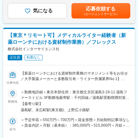
す。■人事考課／給与改定：年1回■夏季賞与／冬季賞与賃金はあ
■効果効能や臨床試験等のパンフレット
くまでも目安の金額であり、選考を通じて上下する可能性があり
応募依頼する
■座談会等の記録集
気になる
ます。月給(月額)は固定手当を含めた表記です。
（エージェントサービス）
■MRの研修テキスト
■患者向け説明冊子
■Webサイトをはじめとする各種デジタル資材等
【東京＊リモート可】メディカルライター経験者（新
【組織体制】
薬ローンチにおける資材制作業務）／フレックス
企画制作部は20名程度の部署になります。チーム体制で業務を行
っており、1チームにつき5～7名で構成さています。製薬企業か
株式会社インターサイエンス社
ら転職してきた方が多くいらっしゃり、経験・知識豊富なスタッ
正社員
転勤なし
フが揃っています。
【キャリアパス】
【新薬ローンチにおける資材制作業務のマネジメント等をお任せ
ゆくゆくは販促資材の企画立案もお任せしたいと考えています。
／大手製薬メーカーと多数取引有・ライター所属業界No.1】
スケジュール作成から編集作業、デザイナーとの打合せ、クライ
仕事内容
アント(製薬企業)へのプレゼンテーションなど、業務の最初から最
【職務内容】
＜勤務地詳細＞東京本部住所：東京都文京区湯島3-19-11 湯島フ
後まで携わるため、プランナーとしての力量やディレクション能
・新薬ローンチにおける資材制作業務のマネジメント
ァーストビル 3F勤務地最寄駅：千代田線／湯島駅受動喫煙対策：
力も身につきます。
＃ローンチ関連資材の制作チームのプロジェクトリーダーをお
勤務地
屋内喫煙可能場所あり変更の範囲：会社の定める事業所（リモー
【最寄り駅】
願いする可能性があります。
トワーク含む）
【弊社の特徴】
湯島駅、末広町駅(東京都)、上野広小路駅
・各種プロモーション資材の制作
■ライター所属数は業界1位：
・MW（メディカルライター）未経験者の基礎教育
＜予定年収＞550万円～700万円＜賃金形態＞月給制特記事項なし
業界内でも圧倒的に多くのライターが所属しているため、同社の
＜賃金内訳＞月額（基本給）：385,000円～515,000円＜月給＞
制作物・クオリティには定評があります。未経験から育て上げる
【取り扱い製品例】
給与
385,000円～515,000円＜昇給有無＞有＜残業手当＞有＜給与補足
文化もある一方で、プロ集団として日々サービスクオリティの向
■医療用医薬品の製品情報概要
＞※能力・経験に応じて上記金額には変動がございます。■人事考
上に努めています。