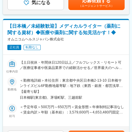
応募依頼する
実習機材の貸出し
気になる
手当を含めた表記です。
・「頭がすっきりする」「ここちよい」といった主観評価と脳波
（エージェントサービス）
教育プログラムの支援
指標の関係性
共同研究の推進・窓口対応
・身体運動が認知・情動状態に与える影響の解明
国内外大学との交流支援
【本ポジションの魅力】
【日本橋／未経験歓迎】メディカルライター（薬剤に
■製品開発支援
・大学との共同研究プロジェクトに実務として参画できる
関する資材）◆医療や薬剤に関する知見活かす！◆
教授や歯科医師からの意見収集
・抽象的だった「心地よさ」「集中感」を科学的に解明する研究
学会での情報収集
オムニコムヘルスジャパン株式会社
・研究成果が将来的に実サービスへ反映される可能性
開発部門へのフィードバック
・研究 × ヘルスケア × 実事業という希少な経験
正社員
転勤なし
製品評価テストの支援
変更の範囲：会社の定める業務
この仕事の魅力
【土日祝休・年間休日120日以上／フルフレックス・リモート可
◎歯科大学の教育・研究に深く関われる
／医療従事者や医薬品業界での経験活かせる／世界最大のヘルス
◎世界トップクラスシェア製品を扱える
仕事内容
ケア広告会社オムニコムヘルスG】
◎営業ノルマ中心ではなく関係構築重視
＜勤務地詳細＞本社住所：東京都中央区日本橋2-13-10 日本橋サ
◎教授・研究者・開発者をつなぐポジション
■職務概要：
ンライズビル6F勤務地最寄駅：地下鉄（東西・銀座・都営浅草）
◎残業月10時間程度で安定して長期就業可能
製薬企業をクライアントとし、薬剤（新薬、既存薬）のプロモー
勤務地
線／日本橋駅受動喫煙対策：屋内全面禁煙変更の範囲：会社の定
【最寄り駅】
ションにかかわる資材全般の制作を担当させていただいておりま
める事業所
■当社について：
日本橋駅(東京都)、茅場町駅、三越前駅
す。メディカルライターは、それらの資材を制作するうえで中心
私たちナカニシは、創業以来、時代をリードする「超高速回転技
的な役割を担っていただきます。
＜予定年収＞500万円～650万円＜賃金形態＞年俸制特記事項なし
術」を追求しつづけ、歯科医療分野において革新的な製品を世に
＜賃金内訳＞年額（基本給）：3,579,600円～4,653,480円固定残
送り出してまいりました。さらにこの技術を応用し、一般産業分
■主な業務：
給与
業手当/月：118,367円～153,877円（固定残業時間45時間0分/
野や外科医療分野へと事業領域を拡大させてまいりました。
・医療用医薬品プロモーション資材の制作（医師・看護師・薬剤
月）超過した時間外労働の残業手当は追加支給＜月額＞416,667
それぞれの領域で、「世界初」「世界最高」の製品をお届けする
師・患者向け）
円～541,667円（12分割）（一律手当を含む）＜昇給有無＞有＜
努力を続け、着実に成長しています。
・製剤情報ウェブサイトや疾患啓発ウェブサイトの制作