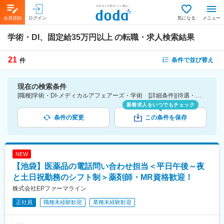
会員登録
ログイン
気になる
メニュー
学術・DI、固定給35万円以上
の転職・求人検索結果
21
条件で並び替え
件
現在の検索条件
[職種]学術・DI-メディカルアフェアーズ・学術 [詳細条件](待遇・福利厚生)固定給35万円以上
新着求人をいつでもチェック
条件の変更
この条件を保存
NEW
【池袋】医薬品の電話問い合わせ担当＜平日午後～夜
と土日祝勤務のシフト制＞薬剤師・MR資格歓迎！
株式会社EPファーマライン
正社員
職種未経験歓迎
業種未経験歓迎