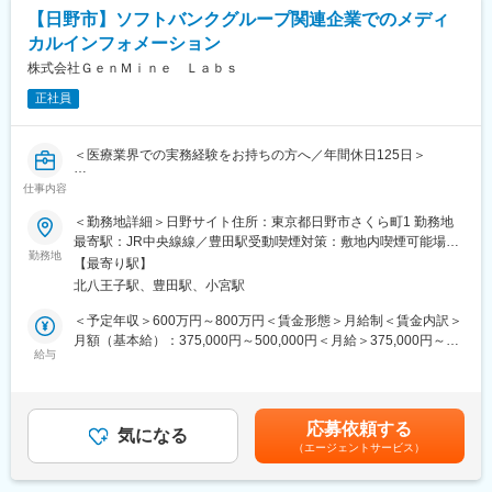
て情報提供を実施します。
当を含めた表記です。
【日野市】ソフトバンクグループ関連企業でのメディ
トークスクリプトを遵守しながら、FAQに基づいた的確な回答で
カルインフォメーション
医療関係者の満足度に貢献します。
また面談後には実施レポート作成し、クライアント企業へフィー
株式会社ＧｅｎＭｉｎｅ Ｌａｂｓ
ドバックを実施します。
正社員
また配属先はマルチチームとして、複数のクライアントからの業
務を担っており、他にも、医師・薬剤師等医療関係者からWeb面
＜医療業界での実務経験をお持ちの方へ／年間休日125日＞
談・Web説明会のアポイントを取得したり、Web会議システムに
て情報提供や説明会を行います。
仕事内容
◆業務内容
流通管理に伴う納入前説明会や、EPPVに伴う安全性情報の提供・
Customer Operations Specialistとして、医療機関・営業から寄せ
＜勤務地詳細＞日野サイト住所：東京都日野市さくら町1 勤務地
収集の実施をすることもあります。
られるお問い合わせへの対応を通じて顧客課題の解決を担うとと
最寄駅：JR中央線線／豊田駅受動喫煙対策：敷地内喫煙可能場所
もに、顧客接点から得られる一次情報を組織の資産へ変え、
勤務地
あり変更の範囲：会社の定める事業所（リモートワーク含む）
■同社の特徴：
【最寄り駅】
Customer Operationsの基盤づくりに携わっていただきます。
・安定した経営母体…医療業界における様々な領域のアウトソー
北八王子駅、豊田駅、小宮駅
サー機能の企業を持つEPSグループの1社です。
本ポジションは、一般的なメディカルインフォメーション業務に
＜予定年収＞600万円～800万円＜賃金形態＞月給制＜賃金内訳＞
・アットホームな社風…社員同士の横のつながりはもちろんのこ
加え、CRM・ナレッジ管理・業務改善など、Customer
月額（基本給）：375,000円～500,000円＜月給＞375,000円～
と、役員陣が自社営業の顔と名前を覚えているくらい、縦の距離
Operationsの構築にも携わることができるポジションです。
給与
500,000円＜昇給有無＞有＜残業手当＞有＜給与補足＞※現職をも
も近く、アットホームでフラットな社風が根付いています。
とに応相談■賞与：年2回賃金はあくまでも目安の金額であり、選
◆具体的には…
考を通じて上下する可能性があります。月給(月額)は固定手当を含
■研修制度：
・医療機関・営業からのお問い合わせ対応
めた表記です。
6日間の導入研修後、製品研修、現場でのOJT研修があります。
応募依頼する
・社内関係部署（ラボ・品質・営業等）との連携による課題解決
気になる
（エージェントサービス）
・問い合わせ内容・回答内容のCRMへの登録および情報品質の維
持
・FAQ・ナレッジの作成・更新