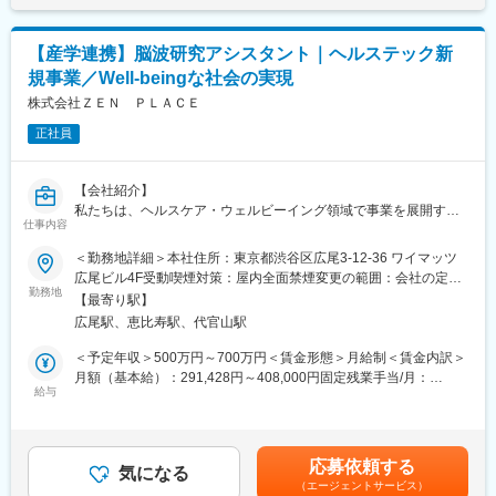
■研修について：
・KOLの思考理解、医師のニーズに沿った戦略の立案
【産学連携】脳波研究アシスタント｜ヘルステック新
・医師とのコミュニケーション、ディスカッション
・担当製品に関する疾患知識
規事業／Well-beingな社会の実現
などを中心に学習します。
株式会社ＺＥＮ ＰＬＡＣＥ
■募集の背景：同社本国アメリカでは既にCSOのMSL事業が進ん
でおり、研修体制も含めノウハウがございます。今後日本でも
正社員
MSLの需要が高まってきている中、今回の採用が始まりました。
■同社の特徴：同社は製薬／バイオ／医療機器等のヘルスケア業界
【会社紹介】
にクリニカル、コマーシャル、コンサルティングのサービスを提
私たちは、ヘルスケア・ウェルビーイング領域で事業を展開する
供するグローバル企業です。世界110ヶ国に拠点をもち、24,000
仕事内容
リーディングカンパニーです。
人の従業員が一丸となって、様々なプロダクトを持つヘルスケア
全国150以上のピラティス・ヨガスタジオ運営を主軸に、教育事
企業に対して、研究・臨床開発、営業・マーケティング、ブラン
＜勤務地詳細＞本社住所：東京都渋谷区広尾3-12-36 ワイマッツ
業・訪問看護事業などを展開し、「心身ともに豊かな人生」を広
ディング、コンサルティングと、医薬品等のプロダクトライフサ
広尾ビル4F受動喫煙対策：屋内全面禁煙変更の範囲：会社の定め
げることを目指しています。
イクルに必要なベスト・イン・クラスのサービスを「ワンストッ
勤務地
る事業所
【最寄り駅】
プ」で提供しています。550社以上の顧客と取引の実績があり、
広尾駅、恵比寿駅、代官山駅
現在、筑波大学・電気通信大学との共同研究を通じて、ピラティ
製薬、バイオ、ライフサイエンスなど様々なプロダクトを持つ顧
スやヨガといった身体活動が、体・心・脳に与える影響を科学的
客に、各領域において深い専門知識を有するスタッフが知識や経
＜予定年収＞500万円～700万円＜賃金形態＞月給制＜賃金内訳＞
に解明する新たなヘルステック研究プロジェクトを推進していま
験をもって課題解決に取り組んでいます。
月額（基本給）：291,428円～408,000円固定残業手当/月：
す。
給与
65,714円～91,800円（固定残業時間30時間0分/月）超過した時間
変更の範囲：会社の定める業務
外労働の残業手当は追加支給＜月給＞357,142円～499,800円（一
「持病の痛みが楽になった」「なんとなく脳がクリアになった」
律手当を含む）＜昇給有無＞有＜残業手当＞有＜給与補足＞※年収
「イライラしなくなった」「心が落ち着いた」といった、これま
はスキルや経験で決定します■昇給：年1回※実績による■賞与：年
応募依頼する
で定性的に語られてきたピラティスの効果を、脳波データを用い
気になる
1回賃金はあくまでも目安の金額であり、選考を通じて上下する可
（エージェントサービス）
て定量的・客観的に明らかにすることが本研究の目的です。