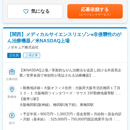
（一律手当を含む）＜昇給有無＞有＜残業手当＞有＜給与補足＞■
・治療領域およびノボキュア製品に関するHCPからのフィードバ
賞与実績:前年度実績（年間給与の10％）賃金はあくまでも目安の
応募依頼する
ック/洞察および競合情報提供
気になる
金額であり、選考を通じて上下する可能性があります。月給(月額)
（エージェントサービス）
・指定された学会への出席と取材、アドバイザリーボードの組織
は固定手当を含めた表記です。
・TTフィールド療法に関する科学の進歩を促進する
■腫瘍治療電場療法について：
【関西】メディカルサイエンスリエゾン※非侵襲性のが
腫瘍治療電場療法は、オプチューンと呼ばれる持ち運び可能な非
ん治療機器／米NASDAQ上場
侵襲性の医療機器で治療を行います。外科手術と放射線治療実施
後の治療を目的とする医療機器です。同製品による治療は投薬治
ノボキュア株式会社
療や放射線治療と異なり、全身性の副作用が少ないことが特徴
正社員
上場企業
で、5年生存率10%と言われる膠芽腫に対して一定の有用性が実証
されています。
※2017年に保険収載が開始され、現在は膠芽腫（脳腫瘍）／切除
【米NASDAQ上場／革新的ながん治療法を追及し続ける外資系企
不能な進行・再発の非小細胞肺癌（NSCLC）に対して適応があり
業／世界各国で有効性が実証される治療機器】
ます。
仕事内容
■求人概要：
＜勤務地詳細＞大阪オフィス住所：大阪府大阪市北区梅田１丁目
■当社について：
ノボキュアはがん治療に資するTTフィールド（腫瘍治療電場）療
１３－１ 大阪梅田ツインタワーズ・サウス 15F勤務地最寄駅：JR
当社はがん細胞に有効な周波数に設定した電場を利用する治療法
法の製品を開発製造している医療機器メーカーです。当社製品と
勤務地
線／大阪駅受動喫煙対策：敷地内喫煙可能場所あり変更の範囲：
「TTフィールド（腫瘍治療電場）療法」を開発。この原理を用い
【最寄り駅】
臨床研究に関する医学的、化学的データを医療従事者に提供す
会社の定める事業所
て、膠芽腫（悪性脳腫瘍の一種）治療用機器を開発し、世界各国
大阪梅田駅(阪神線)、梅田駅(地下鉄)、東梅田駅
る、MSLとしての業務をお任せいたします。
で販売しています。
＜具体的な業務内容＞
＜予定年収＞900万円～1,300万円＜賃金形態＞月給制＜賃金内訳
ノボキュアの販売製品および研究製品に関連する以下のような活
＞月額（基本給）：525,000円～750,000円固定残業手当/月：
動
給与
175,000円～250,000円（固定残業時間40時間0分/月）超過した時
変更の範囲：会社の定める業務
・製品および疾患に関するHCPへの教育
間外労働の残業手当は追加支給＜月給＞700,000円～1,000,000円