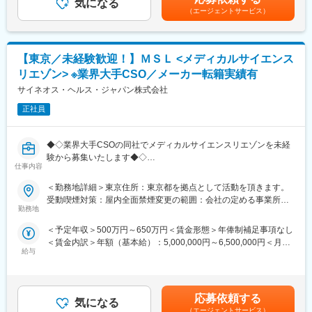
メーカーの窓口は10～20ほどあり、様々な領域に関わることがで
気になる
理制度による評価）■決算賞与制度あり：年1回賃金はあくまでも
性を構築しています。
（エージェントサービス）
き、また業務に付随するマニュアル作成なども行っています。
目安の金額であり、選考を通じて上下する可能性があります。月
【メンバーや業務の紹介】
また、服薬アドヒアランス向上のサポートを目的とした、【PSP/
給(月額)は固定手当を含めた表記です。
https://carenet.co.jp/recruit/people/yh/
患者サポートプログラム】を行っております。患者様に正しく服
薬してもらうため、電話やメール、SMSなど様々なコミュニケー
【東京／未経験歓迎！】ＭＳＬ <メディカルサイエンス
ションツールを使用し、あらゆる面で患者様をサポートしており
変更の範囲：会社の定める業務
リエゾン> ※業界大手CSO／メーカー転籍実績有
ます。
サイネオス・ヘルス・ジャパン株式会社
★子育てママも多数活躍！★
正社員
産休産後休暇取得率100%・育休復帰率95%なので、長期就業が
叶う職場です。
◆◇業界大手CSOの同社でメディカルサイエンスリエゾンを未経
■研修期間について：
験から募集いたします◆◇
研修期間は日勤勤務のみ（9:00～18:00）、土日祝含め月20日程
仕事内容
度出勤となりますので予めご了承ください。
■業務内容：クライアント製薬企業でのMSL業務に携わります。
＜勤務地詳細＞東京住所：東京都を拠点として活動を頂きます。
MSLとは医師に対して、医学・科学的なエビデンスや高度な専門
受動喫煙対策：屋内全面禁煙変更の範囲：会社の定める事業所
■在籍社員について：
知識をもとに、医薬品の情報提供を支援する職種です。開発メン
勤務地
（リモートワーク含む）
メンバーは、病院などの臨床からの転職者も多数在籍していま
バーやMRと協力をして、医師へのアプローチやディスカッション
す。その方のご経験等に応じてカスタマイズした研修を行ってお
＜予定年収＞500万円～650万円＜賃金形態＞年俸制補足事項なし
する等の非常にやりがいのあるお仕事です。
りますので、企業やコールセンターでのご就業が初めての方でも
＜賃金内訳＞年額（基本給）：5,000,000円～6,500,000円＜月額
■仕事内容：主にKOL（キーオピニオンリーダー）のマネジメント
安心してご入社し、チームを支えるプロフェッショナル集団の一
給与
＞416,666円～541,666円（12分割）＜昇給有無＞有＜残業手当＞
や臨床研究支援になりますが、具体的には以下です。
翼として活躍できる環境です！
有＜給与補足＞※過去の経験、スキルにより決定します。■昇給：
・学術トピックスの提供、新薬の情報提供。
年1回■インセンティブ賞与：年1回賃金はあくまでも目安の金額
・医師主導研究への対応
■当社について：
であり、選考を通じて上下する可能性があります。月給(月額)は固
・地区スピーカー育成
応募依頼する
EPファーマラインは、EPSグループの一員として、医薬品・医
気になる
定手当を含めた表記です。
・適用外使用等の情報提供
（エージェントサービス）