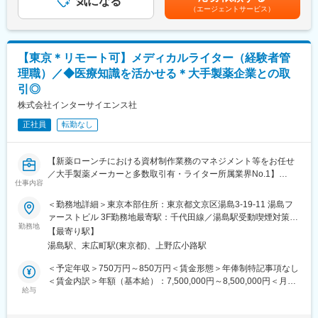
【人材力】
気になる
定手当を含めた表記です。
・外部向け使用スライドの学術的検証
（エージェントサービス）
優秀な人材に業務が集中することによる消耗を避けるため、強固
なミドルマネージャー層を育成し、チーム単位でのプロジェクト
■同社の特徴：
マネージメントとクオリティのレビューを進めるよう努めていま
同社は製薬／バイオ／医療機器等のヘルスケア業界にクリニカ
す。同時に、強いミドルマネージャーたちによって導かれるチー
【東京＊リモート可】メディカルライター（経験者管
ル、コマーシャル、コンサルティングのサービスを提供するグロ
ム体制でのプロジェクト推進は未経験者の育成も支援していま
ーバル企業です。世界110ヶ国に拠点をもち、29,000人の従業員
理職）／◆医療知識を活かせる＊大手製薬企業との取
す。
が一丸となって、様々なプロダクトを持つヘルスケア企業に対し
引◎
て、研究・臨床開発、営業・マーケティング、ブランディング、
【ジェンダーダイバーシティの推進】
株式会社インターサイエンス社
コンサルティングと、医薬品等のプロダクトライフサイクルに必
特に女性がワーク＆ライフバランスを追求しながら長く安心して
要なベスト・イン・クラスのサービスを「ワンストップ」で提供
正社員
転勤なし
仕事ができるよう、産前産後・育児休業の取り易さと、そうした
しています。550社以上の顧客と取引の実績があり、製薬、バイ
一時的な休職が復職や昇進機会に影響しないようジェンダーダイ
オ、ライフサイエンスなど様々なプロダクトを持つ顧客に、各領
バーシティの実現を最優先に取り組んできました。その結果、社
域において深い専門知識を有するスタッフが知識や経験をもって
【新薬ローンチにおける資材制作業務のマネジメント等をお任せ
員の女性比率は半数を超え、また管理職の女性比率も半数を超え
課題解決に取り組んでいます。
／大手製薬メーカーと多数取引有・ライター所属業界No.1】
ています。
仕事内容
変更の範囲：会社の定める業務
【職務内容】
変更の範囲：会社の定める業務
＜勤務地詳細＞東京本部住所：東京都文京区湯島3-19-11 湯島フ
・3～5人程度のチームマネジメント(課長職)
ァーストビル 3F勤務地最寄駅：千代田線／湯島駅受動喫煙対策：
＃未経験者の育成
勤務地
屋内喫煙可能場所あり変更の範囲：会社の定める事業所（リモー
【最寄り駅】
・新薬ローンチにおける資材制作業務のマネジメント
トワーク含む）
湯島駅、末広町駅(東京都)、上野広小路駅
＃ローンチ関連資材の制作チームのプロジェクトリーダーをお
願いする可能性があります。
＜予定年収＞750万円～850万円＜賃金形態＞年俸制特記事項なし
・各種プロモーション資材の制作
＜賃金内訳＞年額（基本給）：7,500,000円～8,500,000円＜月額
給与
＞625,000円～708,333円（12分割）＜昇給有無＞有＜残業手当＞
【取り扱い製品例】
有＜給与補足＞※能力・経験に応じて上記金額には変動がございま
■医療用医薬品の製品情報概要