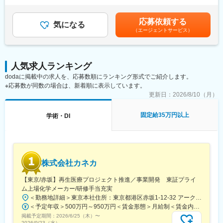
・日本の規制下での医師主導治験の適切な促進
（一律手当を含む）＜昇給有無＞有＜残業手当＞有＜給与補足＞■
・治療領域およびノボキュア製品に関するHCPからのフィードバ
賞与実績:前年度実績（年間給与の10％）賃金はあくまでも目安の
応募依頼する
ック/洞察および競合情報提供
気になる
金額であり、選考を通じて上下する可能性があります。月給(月額)
（エージェントサービス）
・指定された学会への出席と取材、アドバイザリーボードの組織
は固定手当を含めた表記です。
・TTフィールド療法に関する科学の進歩を促進する
■腫瘍治療電場療法について：
人気求人ランキング
腫瘍治療電場療法は、オプチューンと呼ばれる持ち運び可能な非
dodaに掲載中の求人を、応募数順にランキング形式でご紹介します。
侵襲性の医療機器で治療を行います。外科手術と放射線治療実施
※応募数が同数の場合は、新着順に表示しています。
後の治療を目的とする医療機器です。同製品による治療は投薬治
療や放射線治療と異なり、全身性の副作用が少ないことが特徴
更新日：
2026/8/10（月）
で、5年生存率10%と言われる膠芽腫に対して一定の有用性が実証
されています。
固定給35万円以上
学術・DI
※2017年に保険収載が開始され、現在は膠芽腫（脳腫瘍）／切除
不能な進行・再発の非小細胞肺癌（NSCLC）に対して適応があり
ます。
■当社について：
株式会社カネカ
当社はがん細胞に有効な周波数に設定した電場を利用する治療法
「TTフィールド（腫瘍治療電場）療法」を開発。この原理を用い
【東京/赤坂】再生医療プロジェクト推進／事業開発 東証プライ
て、膠芽腫（悪性脳腫瘍の一種）治療用機器を開発し、世界各国
ム上場化学メーカー/研修手当充実
で販売しています。
＜勤務地詳細＞東京本社住所：東京都港区赤坂1-12-32 アーク森ビル勤務地最寄駅：東京メトロ南北線／六本木一丁目駅受動喫煙対策：屋内全面禁煙変更の範囲：会社の定める事業所
＜予定年収＞500万円～950万円＜賃金形態＞月給制＜賃金内訳＞月額（基本給）：230,000円～480,000円＜月給＞230,000円～480,000円＜昇給有無＞有＜残業手当＞有＜給与補足＞※前職・経験を基に、同社規定にて決定します。賞与：7月・12月昇給：4月賃金はあくまでも目安の金額であり、選考を通じて上下する可能性があります。月給(月額)は固定手当を含めた表記です。
掲載予定期間：
2026/6/25（木）
〜
変更の範囲：会社の定める業務
2026/9/23（水）