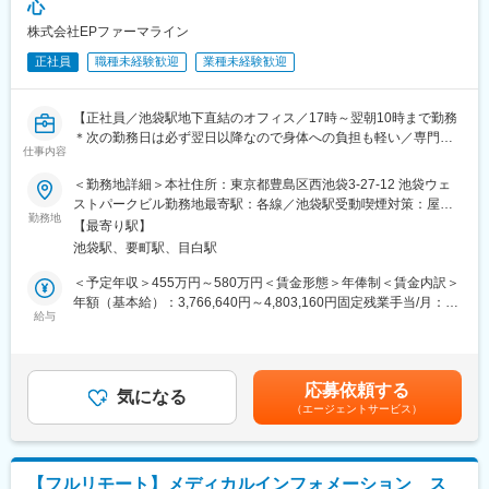
心
仕事です。
また、論理的な文章作成技術を習得することができ、理論的な思
株式会社EPファーマライン
■企業の特徴／魅力：
考能力を高めることにも繋がります。
・シミックグループの安定性とシナジー効果
正社員
職種未経験歓迎
業種未経験歓迎
安定した財務基盤はもちろん、シミックグループは多数の製薬企
■女性の働きやすさ：
業との取引、充実した顧客基盤・情報量を有します。
育休・産休制度も充実しており、取得率・復帰率は100％となっ
・業界トップクラスの成長率
【正社員／池袋駅地下直結のオフィス／17時～翌朝10時まで勤務
ております。また、フレックス勤務の為、時間をずらしてご家庭
売上高、MR人数とも順調に拡大を続けています。
＊次の勤務日は必ず翌日以降なので身体への負担も軽い／専門知
と両立しながら働かれている方もいます！
仕事内容
識を活かしてご活躍】
※育休・産休取得や時短に関しては、入社１年後から対象となって
変更の範囲：会社の定める業務
おりますため、入社直後は対象外となります。
＜勤務地詳細＞本社住所：東京都豊島区西池袋3-27-12 池袋ウェ
■職務内容：
ストパークビル勤務地最寄駅：各線／池袋駅受動喫煙対策：屋内
＜メディカルコミュニケーター（DI職）とは？＞
勤務地
【主な出版物の例】
全面禁煙変更の範囲：会社の定める事業所
【最寄り駅】
製薬メーカーの電話問い合わせ担当として、主に医療従事者（薬
■皮膚疾患特異的QOL尺度 Skindex-16
池袋駅、要町駅、目白駅
剤師、医師など）からの問い合わせに対応します。医薬品の添付
■「メスを用いないシワ治療－失敗しないボツリヌス療法」
文書や文献、FAQを活用しながら、医薬品使用における最新情報
など多数ございます。
＜予定年収＞455万円～580万円＜賃金形態＞年俸制＜賃金内訳＞
を回答します。
年額（基本給）：3,766,640円～4,803,160円固定残業手当/月：
給与
【当社について】
65,280円～83,070円（固定残業時間30時間0分/月）超過した時間
＜具体的な業務内容＞
医療用医薬品専門のエージェンシーとして、「医学及び医療に関
外労働の残業手当は追加支給＜月額＞379,166円～483,333円（12
・電話問い合わせ対応
するすべての情報を、医療関係者をはじめすべての人々に提供す
分割）（一律手当を含む）＜昇給有無＞有＜残業手当＞有＜給与
└1日あたり10～15件程度対応
ることで医療用医薬品専門の広告代理店としての社会的使命を尽
補足＞■昇給：あり（年1回の評価制度による）■※年俸以外に決算
応募依頼する
└対応後、問い合わせ内容や回答内容をシステムへインプット
気になる
くすこと」を企業理念に定めています。顧客のニーズに真摯に向
賞与が年１回支給あり賃金はあくまでも目安の金額であり、選考
（エージェントサービス）
し、対応記録を作成
き合い、より良い付加価値を提供していることが特徴です。
を通じて上下する可能性があります。月給(月額)は固定手当を含め
た表記です。
【具体的な問い合わせ例】
変更の範囲：会社の定める業務
・医薬品の服用や保管方法について
【フルリモート】メディカルインフォメーション ス