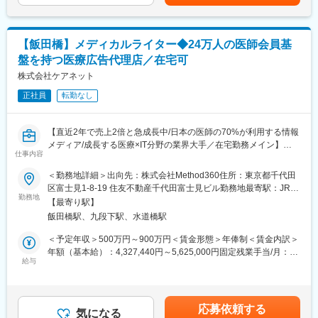
・CRM・データマネジメントスキル
円7年目SVの場合：562万円10年目管理職の場合：710万円賃金は
剤師、医師など）からの問い合わせに対応します。医薬品の添付
・ナレッジマネジメントスキル
あくまでも目安の金額であり、選考を通じて上下する可能性があ
文書や文献、FAQを活用しながら、医薬品使用における最新情報
・業務改善・オペレーション改善スキル
ります。月給(月額)は固定手当を含めた表記です。
を回答します。
・将来的なリーダーシップ・マネジメントスキル
【飯田橋】メディカルライター◆24万人の医師会員基
盤を持つ医療広告代理店／在宅可
＜具体的な業務内容＞
変更の範囲：会社の定める業務
・電話問い合わせ対応
株式会社ケアネット
└1日あたり20件程度対応
正社員
転勤なし
└対応後、問い合わせ内容や回答内容をシステムへインプット
し、対応記録を作成
【直近2年で売上2倍と急成長中/日本の医師の70%が利用する情報
【具体的な問い合わせ例】
メディア/成長する医療×IT分野の業界大手／在宅勤務メイン】
・医薬品の服用や保管方法について
仕事内容
■業務内容
・使用期限の確認
当社のグループで医療系広告代理店事業を行う「株式会社
＜勤務地詳細＞出向先：株式会社Method360住所：東京都千代田
・効果・副作用について 等
Method360」に出向いただき、メディカルライティングの担当と
区富士見1-8-19 住友不動産千代田富士見ビル勤務地最寄駅：JR線
して医療用医薬品・医療機器のプロモーションに関わる各種資材
勤務地
／飯田橋駅受動喫煙対策：屋内喫煙可能場所あり変更の範囲：会
※空いている時間は製品や疾患に関する勉強が出来ますので、最新
【最寄り駅】
の企画・制作・進行業務をチームの一員として担っていただきま
社の定める事業所
の知識に触れながら、?々情報をアップデートして頂ける環境で
飯田橋駅、九段下駅、水道橋駅
す。
す。
〈資材イメージ〉
＜予定年収＞500万円～900万円＜賃金形態＞年俸制＜賃金内訳＞
・医薬品の製品情報概要
年額（基本給）：4,327,440円～5,625,000円固定残業手当/月：
■入社後のサポート：
・プロモーション資料（紙資材、web、動画など）
給与
66,860円～80,000円（固定残業時間40時間0分/月）超過した時間
（1）導入研修（配属前）
・営業用の研修資料
外労働の残業手当は追加支給＜月額＞427,480円～548,750円（12
・一般的な薬学知識と電話応対スキルを中心に学びます。
・患者指導箋、メディカル部門の資料など
分割）（一律手当を含む）＜昇給有無＞有＜残業手当＞有＜給与
・薬学に関する資料の読み方や、電話の取り方、声のトーン、話
〈具体的には〉
補足＞※上記は想定です。選考の評価によって前後する可能性がご
し方などオペレーターとして必要な技術をゼロから学ぶことがで
応募依頼する
・ 文献を元に製薬企業の作成要領に準拠した各種資料を作成頂き
気になる
ざいます。※別途、賞与支給の場合がございます。賃金はあくまで
き、自信をもって現場配属できるようにサポートします。