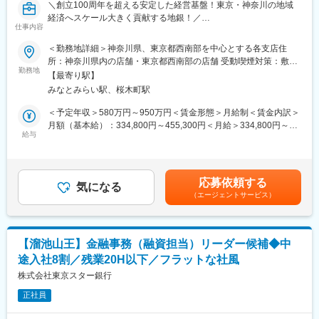
＼創立100周年を超える安定した経営基盤！東京・神奈川の地域
く行い、紹介頂ける関係性を構築する方が活躍されております。
経済へスケール大きく貢献する地銀！／
（銀行員向けに証券の相場を教える勉強会などを開催する方等）
仕事内容
■職務内容：
＜勤務地詳細＞神奈川県、東京都西南部を中心とする各支店住
変更の範囲：会社の定める業務
資産家・地主のお客さま（60～70代中心）に対し、相続対策を切
所：神奈川県内の店舗・東京都西南部の店舗 受動喫煙対策：敷地
り口としたアパート・マンション建設融資をはじめとする不動産
勤務地
内全面禁煙変更の範囲：本文参照
【最寄り駅】
および土地の活用のご提案が主要業務となります。
みなとみらい駅、桜木町駅
加えて、お客さまのニーズに応じ、金融資産運用や税理士等外部
専門家との連携による提案営業も行います。
＜予定年収＞580万円～950万円＜賃金形態＞月給制＜賃金内訳＞
月額（基本給）：334,800円～455,300円＜月給＞334,800円～
＼当社の魅力／
給与
455,300円＜昇給有無＞有＜残業手当＞有＜給与補足＞※上記年収
◎他行では数少ないアパートローンに特化したチームを組成して
は目安の金額であり、給与詳細は経験・能力を踏まえて決定しま
おり、専門知識を高められる環境！
す。※上記金額には家賃補助等の各種補助金は含まれておりませ
◎人口流入が見込めるマーケットである神奈川、東京での営業活
ん。※上限年収は30時間／月の残業代込での金額となります。賃
応募依頼する
動
気になる
金はあくまでも目安の金額であり、選考を通じて上下する可能性
（エージェントサービス）
◎遊休資産のニーズが一定あり、ニーズに沿った提案が可能！
があります。月給(月額)は固定手当を含めた表記です。
■業務のやりがい：
・アパートやマンションなどの住居が増えると人口が増え、結果
【溜池山王】金融事務（融資担当）リーダー候補◆中
的に地域の活性化に繋がります。地域に貢献できるお仕事です。
途入社8割／残業20H以下／フラットな社風
・相続周りのご相談など、土地活用以外のご相談をいただくこと
も多く、提案の幅が広いのが特長です。
株式会社東京スター銀行
正社員
【変更の範囲：会社の定める業務】