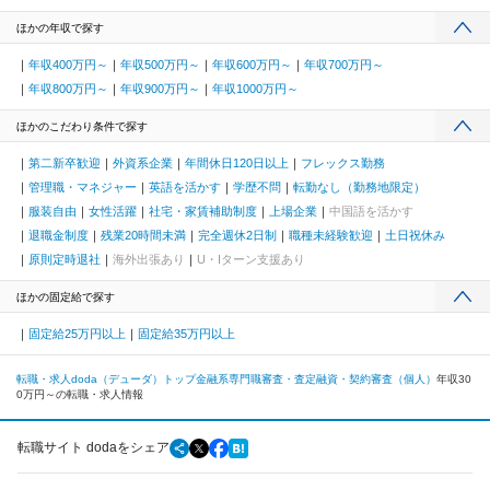
ほかの年収で探す
年収400万円～
年収500万円～
年収600万円～
年収700万円～
年収800万円～
年収900万円～
年収1000万円～
ほかのこだわり条件で探す
第二新卒歓迎
外資系企業
年間休日120日以上
フレックス勤務
管理職・マネジャー
英語を活かす
学歴不問
転勤なし（勤務地限定）
服装自由
女性活躍
社宅・家賃補助制度
上場企業
中国語を活かす
退職金制度
残業20時間未満
完全週休2日制
職種未経験歓迎
土日祝休み
原則定時退社
海外出張あり
U・Iターン支援あり
ほかの固定給で探す
固定給25万円以上
固定給35万円以上
転職・求人doda（デューダ）トップ
金融系専門職
審査・査定
融資・契約審査（個人）
年収30
0万円～の転職・求人情報
転職サイト dodaをシェア