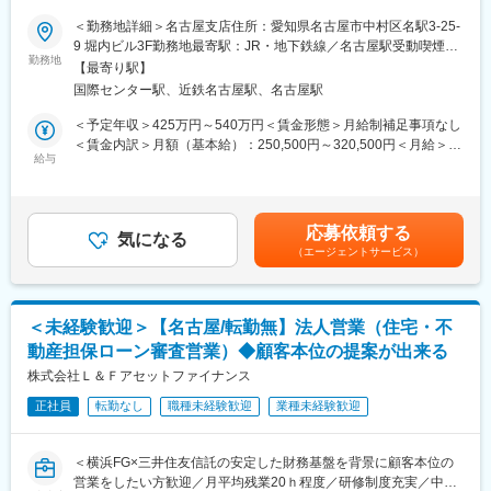
を説明する勉強会の実施などを通じて、企業の営業活動を支援し
＜勤務地詳細＞名古屋支店住所：愛知県名古屋市中村区名駅3-25-
ます。
■業務概要：
9 堀内ビル3F勤務地最寄駅：JR・地下鉄線／名古屋駅受動喫煙対
入社後は「審査事務職（総合職Gbコース）」として、住宅ロー
勤務地
策：屋内喫煙可能場所あり変更の範囲：無
■注目ポイント
【最寄り駅】
ン・アパートローン、不動産担保ローンの審査、契約事務等をご
・不動産担保融資業務に特化しており、金融・不動産に係る幅広
国際センター駅、近鉄名古屋駅、名古屋駅
担当いただきます。外訪による営業活動はありません。将来的に
い専門的な知識を身につけることが可能。
は審査業務や営業補助へ活躍フィールドを広げることも可能で
＜予定年収＞425万円～540万円＜賃金形態＞月給制補足事項なし
・独自の審査基準を用いており、形式的な審査ではなく顧客との
す。
＜賃金内訳＞月額（基本給）：250,500円～320,500円＜月給＞
面談等を通して多様なローンを提案し、幅広い資金ニーズに柔軟
※金融や不動産、法律に関する専門知識を身に付けられます。
給与
250,500円～320,500円＜昇給有無＞有＜残業手当＞有＜給与補足
に対応。一般的な金融機関では審査が難しいお客さまや特殊な不
【変更の範囲：会社の定める業務】
＞※経験・能力・スキルを考慮の上、規定により決定します。上記
動産に対しても当社独自のノウハウを駆使し融資を実現
予定年収には、想定する法定外残業時間分の手当を含みます。■昇
・担当案件に対し自らの考えを持ち、提案する場面が多々ござい
■業務内容：
給年1回 ■賞与年2回（6月、12月） ■モデル年収：26歳436万／28
ますので、真摯に向き合い顧客本位を実感できる環境
応募依頼する
・融資の審査（面談実施、担保不動産の権利・法規関係等の調査
気になる
歳500万／31歳536万※残業代別途支給賃金はあくまでも目安の金
（エージェントサービス）
など含む）
額であり、選考を通じて上下する可能性があります。月給(月額)は
■組織構成
・融資契約事務（契約書作成、契約内容説明）
固定手当を含めた表記です。
福岡支店には10名前後在籍しております。
・融資実行オペレーション
※人数は暫定、30代を中心に幅広い層が活躍中。
・顧客のフォロー
＜未経験歓迎＞【名古屋/転勤無】法人営業（住宅・不
・債権管理・回収、営業補助等
■研修体制
動産担保ローン審査営業）◆顧客本位の提案が出来る
中途入社者が8割以上。入社時研修、フォローアップ研修、OJT、
●住宅ローン・アパートローン：
株式会社Ｌ＆Ｆアセットファイナンス
資格取得支援など、段階的に成長できる体制を整えています。
独自の審査基準を用いており、事務的に審査を行うのではなく、
正社員
転勤なし
職種未経験歓迎
業種未経験歓迎
顧客との面談等を通して実情にあった多様なローンを提供。収入
変更の範囲：会社の定める業務
が安定しづらい方に対しても融資を可能にしています。
＜横浜FG×三井住友信託の安定した財務基盤を背景に顧客本位の
●不動産担保ローン：
営業をしたい方歓迎／月平均残業20ｈ程度／研修制度充実／中途