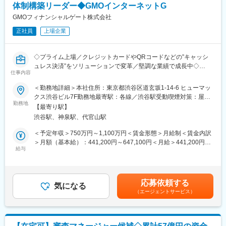
体制構築リーダー◆GMOインターネットG
お客様と面談を通し、勤務状況や収入、融資希望内容等様々な側
面から融資可否を判断します。不動産会社への提案活動と並行し
GMOフィナンシャルゲート株式会社
て進める業務のため、他の審査担当や契約担当と連携し面談や事
正社員
上場企業
務手続きを引き継ぐ体制も整えています。
（2）不動産会社への提案活動
◇プライム上場／クレジットカードやQRコードなどの”キャッシ
不動産会社向けに当社商品の活用場面等の提案活動を行います。
ュレス決済”をソリューションで変革／堅調な業績で成長中◇
必要な場面で真っ先にご相談いただけるような信頼関係を構築し
仕事内容
ていただくことがミッションです。訪問時には、当社商品の特徴
■業務内容：
＜勤務地詳細＞本社住所：東京都渋谷区道玄坂1-14-6 ヒューマッ
を説明する勉強会の実施などを通じて、企業の営業活動を支援し
当社が提供する決済サービスにおける、加盟店審査、途上与信、
クス渋谷ビル7F勤務地最寄駅：各線／渋谷駅受動喫煙対策：屋内
ます。
債権管理業務のプレイングリーダーとして、実務および体制構
勤務地
全面禁煙変更の範囲：会社の定める事業所（リモートワーク含
【最寄り駅】
築・業務フロー改善をお任せします。
む）
■注目ポイント
渋谷駅、神泉駅、代官山駅
◎新規加盟店申し込みに対する審査業務（法人・個人事業主）
・不動産担保融資業務に特化しており、金融・不動産に係る幅広
・審査基準（ロジック）の策定・ブラッシュアップ
＜予定年収＞750万円～1,100万円＜賃金形態＞月給制＜賃金内訳
い専門的な知識を身につけることが可能。
・審査業務の自動化・システム化に向けた要件定義・推進
＞月額（基本給）：441,200円～647,100円＜月給＞441,200円～
・独自の審査基準を用いており、形式的な審査ではなく顧客との
・リスク管理・モニタリング
給与
647,100円＜昇給有無＞有＜残業手当＞有＜給与補足＞※キャリア
面談等を通して多様なローンを提案し、幅広い資金ニーズに柔軟
◎決済トランザクションのモニタリング（不正検知）
に応じて応相談※管理職相当のグレードを想定■昇給：年1回（10
に対応。一般的な金融機関では審査が難しいお客さまや特殊な不
・不正利用やチャージバック発生時の調査・対応
月）■賞与：年2回（6月／12月）※業績連動賞与賃金はあくまでも
動産に対しても当社独自のノウハウを駆使し融資を実現
・「犯罪収益移転防止法」や「割賦販売法」等に基づくコンプラ
目安の金額であり、選考を通じて上下する可能性があります。月
・担当案件に対し自らの考えを持ち、提案する場面が多々ござい
応募依頼する
イアンス対応
気になる
給(月額)は固定手当を含めた表記です。
ますので、真摯に向き合い顧客本位を実感できる環境
（エージェントサービス）
・加盟店債権管理
◎加盟店への精算業務管理
■組織構成
・未収債権の管理・督促・回収業務フローの整備
本店営業第一部50名、第二部20名、第四部40名、新宿60名、池袋
・リスク発生時の保全措置の検討・実行
30名、横浜30名