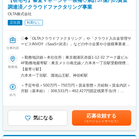
【在宅可】審査マネージャー候補◇累計57億円の資金
◎チームマネジメント・体制強化
※人数は暫定、20～30代を中心に幅広い層が活躍しております。
調達済／クラウドファクタリング事業
・メンバーの育成・マネジメント
・業務マニュアルの整備
OLTA株式会社
■研修体制
・社内関連部署（営業、システム、法務等）との連携・調整
中途入社者が8割以上。入社時研修、フォローアップ研修、OJT、
正社員
転勤なし
資格取得支援など、段階的に成長できる体制を整えています。
■ポジションの魅力：
・与信・リスク・債権管理を一気通貫で設計・運営できるポジシ
変更の範囲：会社の定める業務
◇◆「OLTAクラウドファクタリング 」や「クラウド入出金管理サ
ョン
ービスINVOY（SaaS+決済）」などの中小企業や小規模事業者向
・新しいサービスやスキームにも関わりながら、リスク・リター
仕事内容
けの与信プラットフォームを展開◆◇
ンを意識したビジネス推進が可能
＜勤務地詳細＞本社住所：東京都港区赤坂1-12-32 アーク森ビル
・経営に近い立場で意思決定に関与できる環境
■業務概要：
4F勤務地最寄駅：東京メトロ南北線／六本木一丁目駅受動喫煙対
OLTAでは「あらゆる情報を信用に変え、あたらしい価値を創出す
勤務地
策：敷地内喫煙可能場所あり変更の範囲：本文参照
■募集背景
【最寄り駅】
る」をミッションに、中小企業が力を発揮できる社会の実現を目
当社の決済プラットフォーム事業は、近年目覚ましい成長を遂げ
六本木一丁目駅、溜池山王駅、神谷町駅
指しています。
ており、それに伴いバックオフィス部門、特に審査及び請求精算
今回は、クラウドファクタリングの申込案件について審査のオペ
＜予定年収＞500万円～750万円＜賃金形態＞月給制＜賃金内訳＞
業務の量と複雑性が飛躍的に増大しています。
レーションに携わっていただきますます。
月額（基本給）：308,531円～462,427円固定残業手当/月：
現状の業務プロセスでは、増え続ける業務量への対応や、さらな
本ポジションは、クラウドファクタリングの申込案件について審
給与
108,469円～162,573円（固定残業時間45時間0分/月）超過した時
る効率化・生産性向上に課題を抱えており、事業の持続的な成長
査のオペレーションに携わっていただき、
間外労働の残業手当は追加支給＜月給＞417,000円～625,000円
を支えるためには抜本的な改革が必要です。そこで私たちは、DX
他部門のメンバーとも連携して審査業務の推進と実務を行ってい
（一律手当を含む）＜昇給有無＞有＜残業手当＞有＜給与補足＞※
を強力に推進し、バックオフィス業務の高度化と標準化を図るこ
ただきます。
固定残業手当は時間外労働の有無に関わらず、45時間分支給。45
とで、業務全体の効率化と生産性向上を目指しています。この重
応募依頼する
気になる
時間を超える時間外労働分についての割増賃金は追加で支給しま
要な変革期において、チームを牽引し、業務改善とDX推進をリー
（エージェントサービス）
■業務詳細：【変更の範囲：会社の定める業務】
す。賃金はあくまでも目安の金額であり、選考を通じて上下する
ドしていただけるリーダーを募集します。単に既存業務を遂行す
以下に代表される審査オペレーション業務を担っていただきま
可能性があります。月給(月額)は固定手当を含めた表記です。
るだけでなく、未来を見据えた業務設計とチーム育成に貢献して
す。ご経験を加味してマネジメント業務についてもご相談させて
いただける方を心よりお待ちしております。