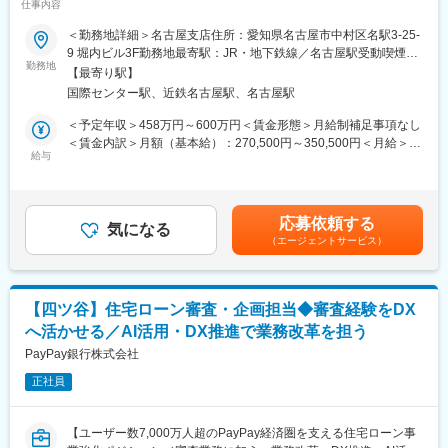
不動産の価値を的確に評価し様々な資金ニーズにお応えしていま
仕事内容
入社多数活躍中＞
す。
＜勤務地詳細＞名古屋支店住所：愛知県名古屋市中村区名駅3-25-
（1）担保不動産を重視…不動産の価値や流通性を重視して融資。
■業務概要：
9 堀内ビル3F勤務地最寄駅：JR・地下鉄線／名古屋駅受動喫煙対
（2）スピード対応…お客様のビジネスチャンスを逃さないよう、
総合職社員Gaコースとしての採用です。住宅・アパートローンや
勤務地
策：屋内喫煙可能場所あり変更の範囲：無
スピーディーに対応。
【最寄り駅】
不動産担保ローンの融資判断に関わる面談・審査業務からスター
（3）幅広い資金使途…不動産の購入資金はもちろん教育、運転資
国際センター駅、近鉄名古屋駅、名古屋駅
トし、
金など様々なニーズにお応えしています。
更に営業活動や契約業務へと進んでいただく、段階的に業務範囲
＜予定年収＞458万円～600万円＜賃金形態＞月給制補足事項なし
を広げて成長できる体制です。
＜賃金内訳＞月額（基本給）：270,500円～350,500円＜月給＞
■組織構成：
転居を伴う転勤はございません。
給与
270,500円～350,500円＜昇給有無＞有＜残業手当＞有＜給与補足
名古屋支店には20名前後在籍しております。
＞※経験・能力・スキルを考慮の上、規定により決定します。上記
※人数は暫定、20～30代を中心に幅広い層が活躍中。
■業務内容：
予定年収には、想定する法定外残業時間分の手当を含みます。■昇
・既存の取引先（不動産会社や金融機関等）、顧客（ローン利用
給年1回、■賞与年2回（6月、12月） ■給与例：年収500万円／26
■研修体制：
応募依頼する
の方）のフォロー
気になる
歳 年収572万円／28歳 年収710万／35歳 ※左記に加え、別途残
当社社員は9割以上が中途入社です。多様な人材が活躍しており、
（エージェントサービス）
・融資先の開拓・面談・審査
業代実費支給賃金はあくまでも目安の金額であり、選考を通じて
入社時研修/フォローアップ研修/グループ関連会社研修等、幅広い
・融資契約事務・融資の実行
上下する可能性があります。月給(月額)は固定手当を含めた表記で
サポート体制が充実しております。
・債権管理・回収
す。
※社内にて適宜連携をしながら業務を進めていただきます。
【Ｌ＆Ｆアセットファイナンスとは】
【四ツ谷】住宅ローン審査・企画担当◆審査経験をDX
横浜フィナンシャルグループと三井住友信託銀行が共同出資する
へ活かせる／AI活用・DX推進で業務改革を担う
■入社後のミッション
不動産担保融資の専門金融会社です。
（1）不動産会社への営業活動
PayPay銀行株式会社
不動産会社向けに当社商品の提案営業を行います。担当企業は複
変更の範囲：会社の定める業務
正社員
数社となり日頃から既存取引先へのフォローや丁寧なコミュニケ
ーションを重ね、
必要な場面で真っ先にご相談いただけるような信頼関係を構築し
【ユーザー数7,000万人超のPayPay経済圏を支える住宅ローン事
ていただくことがミッションとなります。