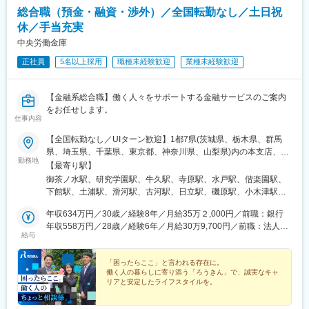
総合職（預金・融資・渉外）／全国転勤なし／土日祝
休／手当充実
中央労働金庫
正社員
5名以上採用
職種未経験歓迎
業種未経験歓迎
【金融系総合職】働く人々をサポートする金融サービスのご案内
をお任せします。
仕事内容
【全国転勤なし／UIターン歓迎】1都7県(茨城県、栃木県、群馬
県、埼玉県、千葉県、東京都、神奈川県、山梨県)内の本支店、本
勤務地
部にて勤務いただきます。
【最寄り駅】
御茶ノ水駅、研究学園駅、牛久駅、寺原駅、水戸駅、偕楽園駅、
下館駅、土浦駅、滑河駅、古河駅、日立駅、磯原駅、小木津駅、
勝田駅、水海道駅、大甕駅、東海駅、常陸太田駅、常陸大子駅、
年収634万円／30歳／経験8年／月給35万２,000円／前職：銀行
石岡駅、下妻駅、友部駅、鹿島神宮駅、東武宇都宮駅、東武和泉
年収558万円／28歳／経験6年／月給30万9,700円／前職：法人営
駅、小山駅、新栃木駅、岡本駅(栃木県)、鹿沼駅、矢板駅、佐野市
給与
業
駅、真岡駅、新前橋駅、中央前橋駅、高崎問屋町駅、桐生駅、西
小泉駅、八木原駅、中之条駅、館林駅、新伊勢崎駅、東富岡駅、
「困ったらここ」と言われる存在に。
群馬藤岡駅、安中駅、沼田駅、倉賀野駅、大宮駅(埼玉県)、川越
働く人の暮らしに寄り添う「ろうきん」で、誠実なキャ
駅、秩父駅、上熊谷駅、東松山駅、上尾駅、浦和駅、久喜駅、本
リアと安定したライフスタイルを。
庄駅、北朝霞駅、新越谷駅、狭山市駅、千葉駅、県庁前駅(千葉
■完全週休2日制（土日祝休）
県)、野田市駅、本八幡駅(総武線)、銚子駅、館山駅、茂原駅、京