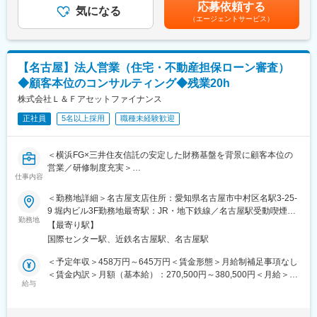
給年1回、■賞与年2回（6月、12月） ■給与例：年収500万円／26
データを活用した分析・開発に挑戦できる環境です。
応募依頼する
・債権管理・回収業務
気になる
歳 年収572万円／28歳 年収710万／35歳 ※左記に加え、別途残
・現在、部門内ではデータ利活用の文化が根付いており、より高
（エージェントサービス）
※社内で役割分担し、連携しながら業務を進めます。
業代実費支給賃金はあくまでも目安の金額であり、選考を通じて
度かつ即時性の高いデータ活用に挑戦できる環境を進めていま
上下する可能性があります。月給(月額)は固定手当を含めた表記で
す。
■入社後のミッション
す。
（1）融資審査
■入社後の教育・成長機会とキャリアパス：
【名古屋】法人営業（住宅・不動産担保ローン審査）
お客様と面談を通し、勤務状況や収入、融資希望内容等様々な側
・若手社員が多くフラットな組織文化のもと、意見を自由に発信
◆顧客本位のコンサルティング◆残業20h
面から融資可否を判断します。不動産会社への提案活動と並行し
し、裁量をもって主体的に業務に取り組める環境で、経験を積み
て進める業務のため、他の審査担当や契約担当と連携し面談や事
株式会社Ｌ＆Ｆアセットファイナンス
ながら早期に成長可能です。
務手続きを引き継ぐ体制も整えています。
・配属後半年程度は、不正検知業務に関する教育プログラムを実
正社員
5名以上採用
職種未経験歓迎
施しており、業界未経験でも必要なドメイン知識を習得できま
（2）不動産会社への提案活動
す。
不動産会社向けに当社商品の活用場面等の提案活動を行います。
・将来的なキャリアパスとして、マネジメント領域もしくはスペ
＜横浜FG×三井住友信託の安定した財務基盤を背景に顧客本位の
必要な場面で真っ先にご相談いただけるような信頼関係を構築し
シャリスト領域のいずれかを選択可能です。
営業／研修制度充実＞
ていただくことがミッションです。訪問時には、当社商品の特徴
仕事内容
を説明する勉強会の実施などを通じて、企業の営業活動を支援し
変更の範囲：会社の定める業務
当社は、横浜銀行を中核とする横浜FGと三井住友信託銀行が共同
＜勤務地詳細＞名古屋支店住所：愛知県名古屋市中村区名駅3-25-
ます。
出資する、不動産担保融資に特化した専門金融会社です。
9 堀内ビル3F勤務地最寄駅：JR・地下鉄線／名古屋駅受動喫煙対
勤務地
策：屋内喫煙可能場所あり変更の範囲：本文参照
■注目ポイント
【最寄り駅】
■業務概要：
・不動産担保融資業務に特化しており、金融・不動産に係る幅広
国際センター駅、近鉄名古屋駅、名古屋駅
総合職社員Gaコースとしての採用です。営業活動の他、住宅・ア
い専門的な知識を身につけることが可能。
パートローンや不動産担保ローンの融資相談・審査業務を担当
＜予定年収＞458万円～645万円＜賃金形態＞月給制補足事項なし
・独自の審査基準を用いており、形式的な審査ではなく顧客との
し、不動産および融資審査に関する専門知識を習得できます。
＜賃金内訳＞月額（基本給）：270,500円～380,500円＜月給＞
面談等を通して多様なローンを提案し、幅広い資金ニーズに柔軟
給与
270,500円～380,500円＜昇給有無＞有＜残業手当＞有＜給与補足
に対応。一般的な金融機関では審査が難しいお客さまや特殊な不
■業務内容
＞※経験・能力・スキルを考慮の上、規定により決定します。上記
動産に対しても当社独自のノウハウを駆使し融資を実現
・既存取引先（不動産会社、金融機関等）および顧客のフォロー
予定年収には、想定する法定外残業時間分の手当を含みます。■昇
・担当案件に対し自らの考えを持ち、提案する場面が多々ござい