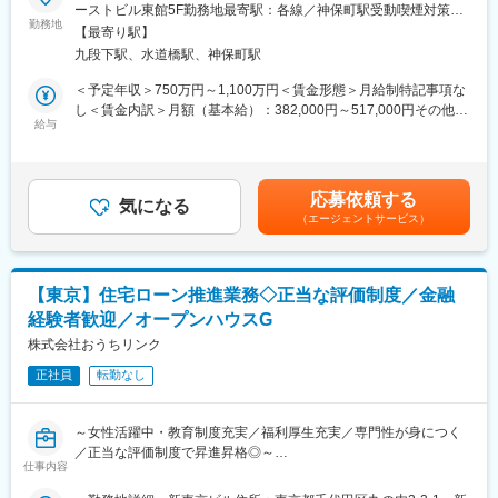
■業務詳細：
・審査基準・業務プロセスの改善提案
ーストビル東館5F勤務地最寄駅：各線／神保町駅受動喫煙対策：
貿易保険の引受業務を行う部門での募集を行っています。
勤務地
・関係法令・ガイドラインを踏まえた適切な審査運営
屋内全面禁煙変更の範囲：会社の定める事業所（リモートワーク
【最寄り駅】
その中で融資保険担当として以下業務に従事いただきます。
・延滞・事故発生の未然防止に向けたリスク分析・対応
含む）
九段下駅、水道橋駅、神保町駅
■事業内容：
■（4） やりがい
＜予定年収＞750万円～1,100万円＜賃金形態＞月給制特記事項な
国内で唯一、貿易保険事業を展開する政府系金融機関です。海外
◎ 金融の根幹を支える与信判断業務
し＜賃金内訳＞月額（基本給）：382,000円～517,000円その他固
ビジネス（輸出・投資・融資）に付随するリスク（カントリーリ
給与
保証審査は融資の可否を決定する重要な役割であり、金融機関の
定手当/月：27,000円～36,000円＜月給＞409,000円～553,000円
スク・信用リスク）をカバーする「貿易保険」の提供を通じて、
信頼性と安定性を支える中核業務に携われます。
＜昇給有無＞有＜残業手当＞有＜給与補足＞想定年収は、評価の
日本企業の健全な海外展開を支援しています。
◎ 判断力・分析力を磨ける専門領域
中央値（Ｂ評価）を前提とした試算で、残業手当（想定30時間）
信用情報や財務情報などをもとに総合的に判断する業務を通じ、
を含めています。賞与に前年度評価が反映されない期間は、想定
応募依頼する
■具体的な業務：
気になる
与信判断に必要な高い分析力・判断力を習得できます。
年収まで達しません。賃金はあくまでも目安の金額であり、選考
（エージェントサービス）
融資案件の保険契約に係る案件相談・保険引受等フロントオフィ
を通じて上下する可能性があります。月給(月額)は固定手当を含め
ス業務をお任せします。ご経験を活かしながらグローバルでスケ
変更の範囲：会社の定める業務
た表記です。
ールの大きな業務を行うことが可能です。
・プロジェクトファイナンスやコーポレートファイナンス、ソブ
【東京】住宅ローン推進業務◇正当な評価制度／金融
リンファイナンス等の海外における大型案件支援（電力・資源・
経験者歓迎／オープンハウスG
インフラ等）
・引受済み案件のモニタリングやフォローアップ
株式会社おうちリンク
・金融機関、商社、リース会社等での海外法人営業の経験
正社員
転勤なし
・英語での実務運用経験
・海外プロジェクトファイナンス、コーポレートファイナンス、
財務分析等
～女性活躍中・教育制度充実／福利厚生充実／専門性が身につく
／正当な評価制度で昇進昇格◎～
【ポジションの魅力】
仕事内容
■規模感：年間引受額は約7兆円で海外約90機関と連携。まさに
■職務内容：