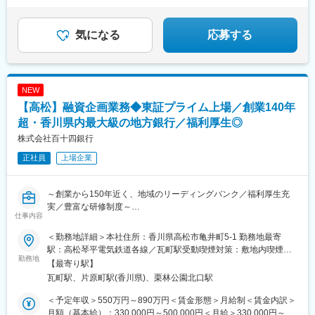
■年間休日122日
成船橋駅、松戸駅、五井駅、木更津駅、公津の杜駅、北柏駅、成
■未経験歓迎
東駅、新津田沼駅、立川北駅、大井町駅、亀戸駅、大手町駅(東京
■昨年度賞与実績4.7ヶ月分
都)、田町駅(東京都)、王子駅、都庁前駅、内幸町駅、板橋本町
■福利厚生充実
気になる
応募する
駅、北千住駅、蒲田駅、三鷹駅、神保町駅、渋谷駅、築地市場
駅、京王八王子駅、麹町駅、茅場町駅、池袋駅、松陰神社前駅、
羽村駅、中野駅(東京都)、五反田駅、田無駅、町田駅、西日暮里駅
(舎人ライナー)、春日駅(東京都)、府中駅(東京都)、新小岩駅、国
NEW
会議事堂前駅、日本大通り駅、川崎駅、横須賀中央駅、小田原
【高松】融資企画業務◆東証プライム上場／創業140年
駅、京急鶴見駅、藤沢駅、武蔵小杉駅、南橋本駅、大船駅、平塚
駅、さがみ野駅、新横浜駅、秦野駅、新杉田駅、星川駅、戸塚
超・香川県内最大級の地方銀行／福利厚生◎
駅、本厚木駅、茅ケ崎駅、原当麻駅、甲府駅、富士山駅、小井川
株式会社百十四銀行
駅、新御茶ノ水駅、西桐生駅、本川越駅、熊谷駅、朝霞台駅、南
正社員
上場企業
越谷駅、京成千葉駅、葭川公園駅、本八幡駅(都営線)、仲ノ町駅、
船橋駅、津田沼駅、立川駅、下神明駅、錦糸町駅、東京駅、三田
駅(東京都)、王子駅前駅、新宿駅、新橋駅、千住大橋駅、京急蒲田
～創業から150年近く、地域のリーディングバンク／福利厚生充
駅、竹橋駅、東銀座駅、八王子駅、市ケ谷駅、水天宮前駅、東池
実／豊富な研修制度～
袋駅、世田谷駅、新中野駅、大崎広小路駅、西日暮里駅、後楽園
仕事内容
駅、府中競馬正門前駅、虎ノ門駅、元町・中華街駅、京急川崎
■業務内容：
駅、鶴見駅、石上駅、新丸子駅、杉田駅(神奈川県)、天王町駅、小
＜勤務地詳細＞本社住所：香川県高松市亀井町5-1 勤務地最寄
◇融資関連システム（融資支援・融資審査・不動産担保評価等）
川町駅(東京都)、川越市駅、新千葉駅、千葉中央駅、立川南駅、西
駅：高松琴平電気鉄道各線／瓦町駅受動喫煙対策：敷地内喫煙可
の企画・開発・運営・管理業務
勤務地
大島駅、三越前駅、芝公園駅、栄町駅(東京都)、西新宿駅、蓮沼
能場所あり変更の範囲：会社の定める事業所
【最寄り駅】
◇AI等デジタル技術を活用した融資業務の高度化等に向けた企
駅、九段下駅、銀座駅、四ツ谷駅、八丁堀駅(東京都)、若林駅(東
瓦町駅、片原町駅(香川県)、栗林公園北口駅
画・運営
京都)、高輪台駅、日暮里駅(舎人ライナー)、本郷三丁目駅、霞ケ
◇融資関連法規や監督指針等に適合した融資業務の制度設計
関駅(東京都)
＜予定年収＞550万円～890万円＜賃金形態＞月給制＜賃金内訳＞
◇融資関連の英文契約書に関する業務（確認・作成）
月額（基本給）：330,000円～500,000円＜月給＞330,000円～