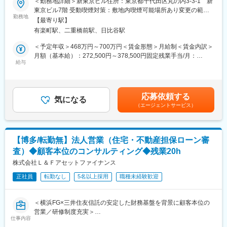
＜勤務地詳細＞新東京ビル住所：東京都千代田区丸の内3-3-1 新
「世界を股にかけた」スケールの大きな業務が可能です。
担当するグループ会社の各店舗へ深く入り込み、自社ローンのシ
東京ビル7階 受動喫煙対策：敷地内喫煙可能場所あり変更の範
■グローバル・社会貢献性の高さ：他国の政府との交渉など「日本
ェアを拡大させるための「仕掛け」と「実行」のすべてを担いま
勤務地
囲：会社の定める事業所
経済や国の政策実現」に貢献する社会貢献性の高い業務が可能で
【最寄り駅】
す。会社ごとに文化やルールが異なるため、相手に合わせた「オ
す。
有楽町駅、二重橋前駅、日比谷駅
ーダーメイドの推進」が求められます。
■腰を据えて長くはたらける：個人予算や短期的な売り上げ目標で
＜予定年収＞468万円～700万円＜賃金形態＞月給制＜賃金内訳＞
はなく、仕事への向き合い方やバリューへのコミットが評価され
◆店舗へのアプローチと関係構築（種まき）：
月額（基本給）：272,500円～378,500円固定残業手当/月：
る環境です。
担当するグループ会社の拠点に足を運び、不動産担当者との信頼
給与
87,500円～121,500円（固定残業時間42時間0分/月）超過した時
KPIなども一部ありますが、基本的に予算はチームや部単位で追っ
関係を築きます。「ローンのことなら、まずはおうちリンクの〇
間外労働の残業手当は追加支給＜月給＞360,000円～500,000円
ていくため短期的なプレッシャーを感じずに業務を遂行できま
〇さんに相談しよう」と思っていただくための、顔の見える提案
（一律手当を含む）＜昇給有無＞有＜残業手当＞有＜給与補足＞■
す。
活動を行います。
昇給・昇格：年２回賃金はあくまでも目安の金額であり、選考を
応募依頼する
気になる
通じて上下する可能性があります。月給(月額)は固定手当を含めた
【当社について】
（エージェントサービス）
◆利用率を高めるための仕組みづくり（戦略）：
表記です。
日本の企業が行う輸出入、海外投資あるいは海外融資といった対
「どうすればもっと現場が使いやすくなるか」を考え、申込から
外取引に伴う危険をカバーする保険、貿易保険を提供していま
融資実行までの流れを改善したり、独自のキャンペーンを企画す
す。
るなど、「もっとこうすれば伸びる」という改善策を企画、実行
BtoBの企業なので、世には広く知られていませんが、日本で唯一
【博多/転勤無】法人営業（住宅・不動産担保ローン審
していきます。
「貿易保険」を扱っており、現在の世界状況の中でそのニーズは
査）◆顧客本位のコンサルティング◆残業20h
高まりを見せています。
◆不動産担当者のプロデュース（育成）：
株式会社Ｌ＆Ｆアセットファイナンス
現場の担当者向けに勉強会を開催し、商品知識や、競合他社に勝
正社員
転勤なし
5名以上採用
職種未経験歓迎
つための提案ノウハウを伝授。現場の「売る力」を底上げし、自
変更の範囲：会社の定める業務
社ローンが自然と選ばれる環境を整えます。
＜横浜FG×三井住友信託の安定した財務基盤を背景に顧客本位の
◆案件の着実な完遂（実行支援）：
営業／研修制度充実＞
審査を通った案件が他社に流れないよう、最終的なお引渡しまで
仕事内容
責任を持って導きます。進捗を追いながら、つまずいている箇所