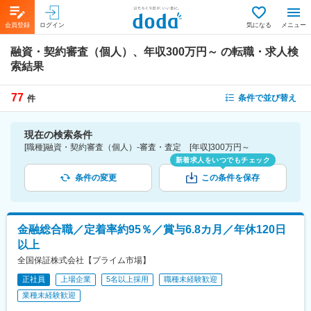
会員登録
ログイン
気になる
メニュー
融資・契約審査（個人）、年収300万円～
の転職・求人検
索結果
77
条件で並び替え
件
現在の検索条件
[職種]融資・契約審査（個人）-審査・査定 [年収]300万円～
新着求人をいつでもチェック
条件の変更
この条件を保存
金融総合職／定着率約95％／賞与6.8カ月／年休120日
以上
全国保証株式会社【プライム市場】
正社員
上場企業
5名以上採用
職種未経験歓迎
業種未経験歓迎