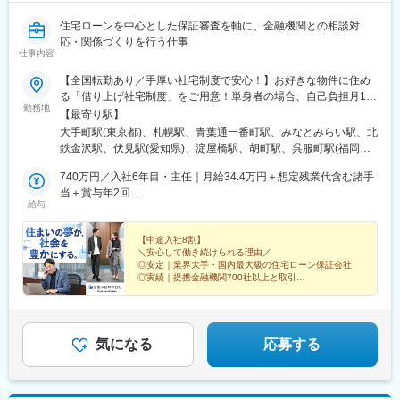
住宅ローンを中心とした保証審査を軸に、金融機関との相談対
応・関係づくりを行う仕事
仕事内容
【全国転勤あり／手厚い社宅制度で安心！】お好きな物件に住め
る「借り上げ社宅制度」をご用意！単身者の場合、自己負担月1万
勤務地
円で居住可能です（諸条件あり）。◎転勤を経験することによっ
【最寄り駅】
て地域ごとのニーズに触れ、対応力とビジネススキルを伸ばせま
大手町駅(東京都)、札幌駅、青葉通一番町駅、みなとみらい駅、北
す。※初任地は面接時の適性を踏まえ、本社または以下の支店のい
鉄金沢駅、伏見駅(愛知県)、淀屋橋駅、胡町駅、呉服町駅(福岡
ずれかに決定いたします。 ※受動喫煙対策あり（当社内禁煙 ※一部
県)、東京駅、さっぽろ駅、広瀬通駅、金沢駅、丸の内駅(愛知
ビル内に喫煙所あり）■本社・本店千代田区大手町二丁目1番1号
740万円／入社6年目・主任｜月給34.4万円＋想定残業代含む諸手
県)、肥後橋駅、八丁堀駅(広島県)、中洲川端駅、三越前駅、北１
大成大手町ビル■札幌支店札幌市北区北7条西4丁目3番地1 新北海
当＋賞与年2回
２条駅、大町西公園駅、栄駅(愛知県)、大江橋駅、銀山町駅、祇園
給与
道ビル■仙台支店仙台市青葉区国分町一丁目2番1号 仙台フコク生
830万円／入社9年目・係長｜月給38.5万円＋想定残業代含む諸手
駅(福岡県)
命ビル■横浜支店横浜市西区みなとみらい二丁目3番5号 クイーン
当＋賞与年2回
ズタワー■金沢支店金沢市昭和町16番1号 ヴィサージュ■名古屋支
【中途入社8割】
＼安心して働き続けられる理由／
店名古屋市中区栄二丁目3番1号 名古屋広小路ビルヂング■大阪支
◎安定｜業界大手・国内最大級の住宅ローン保証会社
店大阪市中央区今橋四丁目1番1号 淀屋橋三井ビルディング■広島
◎実績｜提携金融機関700社以上と取引
支店広島市中区幟町13番15号 新広島ビルディング■福岡支店福岡
◎キャリア｜20代で本社部署への異動実績あり
◎環境｜定着率95％・男女ともに産育休の取得・復職率
市博多区店屋町8番30号 博多フコク生命ビル
100％
気になる
応募する