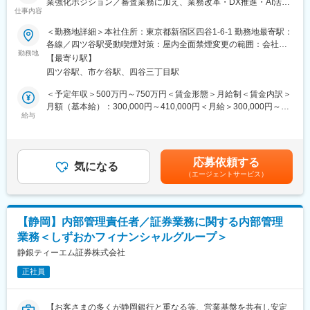
業強化ポジション／審査業務に加え、業務改革・DX推進・AI活用
訪問時には、当社商品の特徴を説明する勉強会の実施などを通じ
仕事内容
を通じて次世代審査モデルの構築に挑戦】
て、企業の営業活動を支援します。
■業務内容：
＜勤務地詳細＞本社住所：東京都新宿区四谷1-6-1 勤務地最寄駅：
（2）融資審査
住宅ローン事業の拡大に伴い、審査体制の強化および業務高度化
各線／四ツ谷駅受動喫煙対策：屋内全面禁煙変更の範囲：会社の
お客様と面談し、勤務状況や収入、融資希望内容など様々な側面
を推進するメンバーを募集します。
勤務地
定める事業所（リモートワーク含む）
から確認したうえで融資可否を判断します。
【最寄り駅】
本ポジションでは、住宅ローン審査業務を通じて適切なリスク判
不動産会社への営業と並行して進める業務のため、他の審査担当
四ツ谷駅、市ケ谷駅、四谷三丁目駅
断を行うだけでなく、審査プロセスの効率化や標準化、DX推進に
や契約担当と連携し面談や事務手続きを引き継ぐ体制も整えてい
も携わっていただきます。これまで培われた審査経験や専門知識
＜予定年収＞500万円～750万円＜賃金形態＞月給制＜賃金内訳＞
ます。
を活かしながら、審査品質を維持・向上させ、より生産性の高い
月額（基本給）：300,000円～410,000円＜月給＞300,000円～
オペレーションの実現を目指していただきます。
給与
410,000円＜昇給有無＞有＜残業手当＞有＜給与補足＞給与詳細
★注目ポイント★
【具体的な業務内容】
は経験、業績、スキル、貢献に応じ、当社規定により決定いたし
独自の審査基準を用いており、形式的に審査を行うのではなく、
・住宅ローン審査業務に関する業務改革・効率化施策の企画、推
ます。・賞与：年2回（6月／12月）※会社の業績および本人の評
顧客との面談等を通して実情にあった多様なローンを提供。収入
進
価に基づき支給・給与改定：年1回（4月）賃金はあくまでも目安
が安定しづらい方に対しても融資を可能にしています。
応募依頼する
・住宅ローン審査業務および審査事務業務（審査判断を含む）
気になる
の金額であり、選考を通じて上下する可能性があります。月給(月
（エージェントサービス）
・業務委託先や派遣社員からのエスカレーション対応、業務管
額)は固定手当を含めた表記です。
■組織構成：
理、指導・育成
名古屋支店には20名前後在籍しております。
・お客さまや不動産会社、建設会社などの関係先対応（受架電対
※人数は暫定、20～30代を中心に幅広い層が活躍中。
応、住宅ローンナビ対応等）
【静岡】内部管理責任者／証券業務に関する内部管理
■研修体制：
業務＜しずおかフィナンシャルグループ＞
■ポジションの魅力：
当社社員は9割以上が中途入社です。多様な人材が活躍しており、
本ポジションは単なる審査担当ではなく、住宅ローン審査業務の
静銀ティーエム証券株式会社
入社時研修/フォローアップ研修/グループ関連会社研修等、幅広い
変革を担う中核メンバーとして活躍いただくことを期待していま
サポート体制が充実しております。
正社員
す。
具体的には、
【Ｌ＆Ｆアセットファイナンスとは】
・審査プロセスの見直し
横浜フィナンシャルグループと三井住友信託銀行が共同出資する
【お客さまの多くが静岡銀行と重なる等、営業基盤を共有し安定