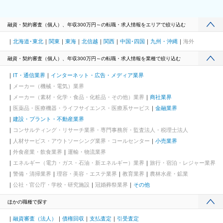
融資・契約審査（個人）、年収300万円～の転職・求人情報をエリアで絞り込む
北海道･東北
関東
東海
北信越
関西
中国･四国
九州・沖縄
海外
融資・契約審査（個人）、年収300万円～の転職・求人情報を業種で絞り込む
IT・通信業界
インターネット・広告・メディア業界
メーカー（機械・電気）業界
メーカー（素材・化学・食品・化粧品・その他）業界
商社業界
医薬品・医療機器・ライフサイエンス・医療系サービス
金融業界
建設・プラント・不動産業界
コンサルティング・リサーチ業界・専門事務所・監査法人・税理士法人
人材サービス・アウトソーシング業界・コールセンター
小売業界
外食産業・飲食業界
運輸・物流業界
エネルギー（電力・ガス・石油・新エネルギー）業界
旅行・宿泊・レジャー業界
警備・清掃業界
理容・美容・エステ業界
教育業界
農林水産・鉱業
公社・官公庁・学校・研究施設
冠婚葬祭業界
その他
ほかの職種で探す
融資審査（法人）
債権回収
支払査定
引受査定