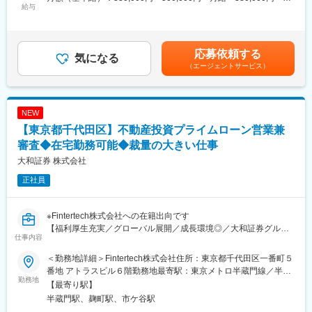
給与
500,000円＜昇給有無＞有＜残業手当＞有＜給与補足＞※経験スキ
■百十四銀行について：
ル・職種・役職等に応じて決定します。■昇給：年1回（7月）■賞
1878（明治11）年11月1日、114番目の国立銀行として設立され
与：年2回（6月、12月）※入社時期により変動賃金はあくまでも
た第百十四国立銀行としてスタートしました。明治、大正、昭
目安の金額であり、選考を通じて上下する可能性があります。月
応募依頼する
和、平成の四代にわたり、香川県経済の中心として、常にゆるぎ
気になる
給(月額)は固定手当を含めた表記です。
（エージェントサービス）
ない基盤と信用を培って続いてきた伝統ある銀行です。
■長期ビジョン・経営計画：
https://www.114bank.co.jp/company/management_plan/
NEW
【東京都千代田区】不動産投資プライムローン営業兼
百十四グループ 「長期ビジョン2030」
＜私たちが実現したいこと＞
審査◆在宅勤務可能◆裁量の大きい仕事
◇私たちの存在意義は、お客さま・地域と対話を重ね、知恵を出
大和証券 株式会社
し、汗をかき、その課題解決に全力を尽くすことで、“地域のみん
正社員
な”がよりよくあり続けるための力になることです。
◇お客さま・地域の課題が多様化・複雑化する中、私たちはその
解決に向けたパートナーとして伴走していくことで、“地域のみん
※Fintertech株式会社への在籍出向です
な”と一緒に環境・社会価値の向上したウェルピーイングな社会を
【福利厚生充実／グローバル展開／成長環境◎／大和証券グルー
創っていきます。
仕事内容
プ】
＜その実現に向けて＞
＜勤務地詳細＞Fintertech株式会社住所：東京都千代田区一番町５
■業務内容：
◇私たちは「金融サービスの高度化」と「非金融の領域拡大」に
番地 アトラスビル６階勤務地最寄駅：東京メトロ半蔵門線／半蔵
不動産担保融資における「審査・実行」および「事業価値向上
勤務地
より総合コンサルティング・グループとしての機能を進化させ、
門（出口5）駅受動喫煙対策：屋内全面禁煙変更の範囲：会社の定
【最寄り駅】
（評価または企画）」をお任せします。
お客さま・地域の課題解決力をさらに強化していきます。
める場所（テレワークを行う場所を含む）
半蔵門駅、麹町駅、市ケ谷駅