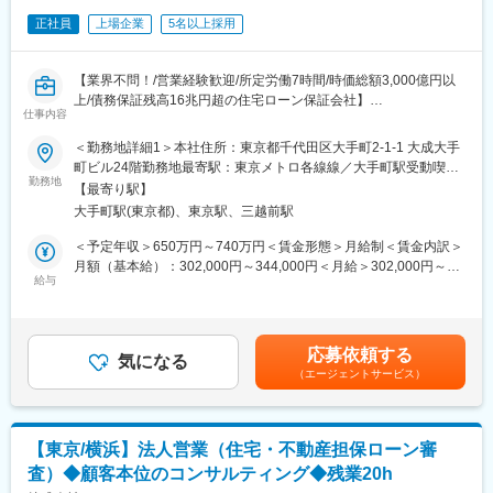
ゆくゆくはメイン業務を全てお任せする予定です。
正社員
上場企業
5名以上採用
変更の範囲：無
【業界不問！/営業経験歓迎/所定労働7時間/時価総額3,000億円以
上/債務保証残高16兆円超の住宅ローン保証会社】
仕事内容
■企業概要
全国保証株式会社は主に住宅の保証業務を提供しており、金融機
＜勤務地詳細1＞本社住所：東京都千代田区大手町2-1-1 大成大手
関を通じて、お客様の「マイホーム購入の夢」や「幸せな生活の
町ビル24階勤務地最寄駅：東京メトロ各線線／大手町駅受動喫煙
実現」を住宅ローン保証という形でお手伝いしています。
勤務地
対策：屋内全面禁煙＜勤務地詳細2＞すべての部支店住所： 受
【最寄り駅】
■業務内容
動喫煙対策：屋内全面禁煙変更の範囲：会社の定める事業所
大手町駅(東京都)、東京駅、三越前駅
入社後は、住宅ローンの保証サービス業務をお任せします。
ゼネラリスト職として、下記業務に従事していただきます。
＜予定年収＞650万円～740万円＜賃金形態＞月給制＜賃金内訳＞
【保証審査】
月額（基本給）：302,000円～344,000円＜月給＞302,000円～
金融機関を通じて申し込まれた案件に対して、当社が保証人にな
給与
344,000円＜昇給有無＞有＜残業手当＞有＜給与補足＞■上記年収
り得るか様々な観点から審査し判断する業務です。書類上にない
には法定内20時間、法定外10時間の残業代を含みます。（固定残
プラス材料を引き出すことで、保証できる可能性が高まるなど、
業ではない）■経験や能力を考慮し、決定します■昇給年1回■賞与
金融機関と連携しながら情報を得ることがカギとなります。
年2回（7月・12月）※前年度賞与実績6.8か月賃金はあくまでも目
応募依頼する
【営業】※保証審査担当者が兼任
気になる
安の金額であり、選考を通じて上下する可能性があります。月給
（エージェントサービス）
当社のサービスを利用いただけるよう、金融機関の本部や担当者
(月額)は固定手当を含めた表記です。
に働きかける業務です。提携済の金融機関に向けて、当社サービ
スの利用促進や商品理解を深めていただくための説明会や相談会
を行います。
【東京/横浜】法人営業（住宅・不動産担保ローン審
金融機関の担当者と信頼関係を構築することで、相談件数が増加
査）◆顧客本位のコンサルティング◆残業20h
するなど、成長の手ごたえを実感できます。