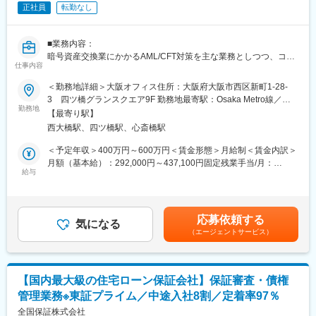
正社員
転勤なし
■業務内容：
暗号資産交換業にかかるAML/CFT対策を主な業務としつつ、コン
仕事内容
プライアンス業務全般をご担当いただきます。
国内外の社会情勢等に敏感に対応し、サービス成長に向けて各種
＜勤務地詳細＞大阪オフィス住所：大阪府大阪市西区新町1-28-
法制度の改正等に対応し、事業の発展に貢献していただきます。
3 四ツ橋グランスクエア9F 勤務地最寄駅：Osaka Metro線／西
勤務地
大橋駅受動喫煙対策：屋内全面禁煙変更の範囲：無
【最寄り駅】
＜メイン業務＞
西大橋駅、四ツ橋駅、心斎橋駅
・AML/CFT 管理態勢業務全般（顧客スクリーニング、取引モニタ
リング、リスク評価書の策定、ギャップ分析等）
＜予定年収＞400万円～600万円＜賃金形態＞月給制＜賃金内訳＞
・社内規程・マニュアル等制改定
月額（基本給）：292,000円～437,100円固定残業手当/月：
・ブロックチェーン分析ツールを用いたリスク評価
給与
42,000円～62,900円（固定残業時間20時間0分/月）超過した時間
・広告審査及び各種リーガルチェック（社内外）
外労働の残業手当は追加支給＜月給＞334,000円～500,000円（一
・社内研修及び研修計画策定
律手当を含む）＜昇給有無＞有＜残業手当＞有賃金はあくまでも
・新規暗号資産審査業務
目安の金額であり、選考を通じて上下する可能性があります。月
応募依頼する
・規制当局等との対応窓口
気になる
給(月額)は固定手当を含めた表記です。
（エージェントサービス）
■組織構成
2名
【国内最大級の住宅ローン保証会社】保証審査・債権
■入社後の流れ
管理業務※東証プライム／中途入社8割／定着率97％
上長によるOJTにて上記メイン業務をできることからお任せして
いきます。
全国保証株式会社