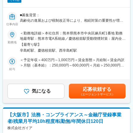
を持っており（国内唯一、永住権を持たない外国人にも対応可能
などを実施しています。
な住宅ローンなど）、他銀行にはないユニークな特徴を持ってい
ます。
変更の範囲：本文参照
■募集背景：
高齢化の進展および税制改正等により、相続対策の重要性が増す
■働き方・転勤・評価制度等
仕事内容
中、熊本県下引いては当行においても高齢者のサポート拡充は喫
・年2回の公募・年1回のキャリア希望アンケート・3年に1度人事
緊の課題となっています。地域金融機関として高齢者に対する課
が全行員と面談をおこなうなど、行員のモチベーションを大切に
＜勤務地詳細＞本社住所：熊本県熊本市中央区練兵町1番地 勤務
題解決支援の充実を図るため、当行の相続関連サービスの中心を
することで組織パフォーマンスを最大化させたいという考え方に
地最寄駅：熊本市電A系統線／慶徳校前駅受動喫煙対策：屋内全面
担う遺言信託・遺産整理業務・民事信託において、即戦力となる
勤務地
基づく制度設計をしています。
禁煙変更の範囲：会社の定める事業所
【最寄り駅】
人材を募集することとなりました。
自身の意思に基づいたキャリア形成がしやすい環境です。
辛島町駅、慶徳校前駅、西辛島町駅
・支店の8割が首都圏にあり、物理的に転居をともなう異動が生じ
■職務内容：
づらいです。銀行としても転居を伴う異動を極力避ける考え方を
＜予定年収＞400万円～1,000万円＜賃金形態＞月給制＜賃金内訳
（1）遺言信託、遺産整理業務、民事信託の実務担当（営業、事
しています。
＞月額（基本給）：250,000円～600,000円＜月給＞250,000円～
務、審査 等）
給与
・全社としては週1回早帰りの退行日を設定したり、年2回のリフ
600,000円＜昇給有無＞有＜残業手当＞有＜給与補足＞※給与詳細
（2）当行行員の相続対策に関する提案力向上に向けた指導
レッシュウィークの実施、連続5日間休暇の義務化なども行ってお
は年齢・経験・能力等を考慮した上で決定■昇給：年1回（7月）■
り、平均残業時間は10.5時間、平均有給取得率も78.9％とワーク
賞与：年2回（6月、12月）※業績による賃金はあくまでも目安の
■入行後について：
ライフバランスを保つことができます
金額であり、選考を通じて上下する可能性があります。月給(月額)
応募依頼する
・下記資格をご入行後に取得いただきます。
気になる
・育児休業取得率は女性100％、男性53.8％と、安心してライフ
は固定手当を含めた表記です。
（エージェントサービス）
【必須】証券外務員資格、生損保販売資、損害保険販売資格
ステージを迎えることができる点も魅力のひとつです。
【歓迎】簿記、FP資格取得者、金融検定資格取得者
変更の範囲：会社の定める業務
変更の範囲：会社の定める業務
【大阪市】法務・コンプライアンス～金融庁登録事業
者/残業月平均10h程度/転勤無/年間休日120日
株式会社ガイア