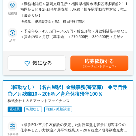
当社は、横浜銀行を中核とする横浜FGと三井住友信託銀行が共同
＜勤務地詳細＞福岡支店住所：福岡県福岡市博多区博多駅前2-1-1
があれば自ら解決策を提示し、社内の審査部門とも交渉・調整を
出資する、不動産担保融資に特化した専門金融会社です。
福岡朝日ビル2F勤務地最寄駅：JR線／博多駅受動喫煙対策：敷地
行って、確実な成約に結びつけます。
勤務地
内喫煙可能場所あり変更の範囲：無
◆お客様への直接コンサルティング（接客）：
【最寄り駅】
■業務概要：
ローン相談会などで、お客様のライフプランに合った資金計画を
博多駅、祇園駅(福岡県)、櫛田神社前駅
総合職社員Gaコースとしての採用です。営業活動の他、住宅・ア
直接提案し、成約の最後の一押しを担います。
パートローンや不動産担保ローンの融資相談・審査業務を担当
＜予定年収＞458万円～645万円＜賃金形態＞月給制補足事項なし
し、不動産および融資審査に関する専門知識を習得できます。
＜賃金内訳＞月額（基本給）：270,500円～380,500円＜月給＞
■評価制度：
給与
270,500円～380,500円＜昇給有無＞有＜残業手当＞有＜給与補足
・半期ごとに評価を実施し、昇給のチャンスがあります。
■業務内容
＞※経験・能力・スキルを考慮の上、規定により決定します。上記
・評価は 「自己評価」＋「マネジメント評価」 の2軸で決定。
・既存取引先（不動産会社、金融機関等）および顧客のフォロー
予定年収には、想定する法定外残業時間分の手当を含みます。■昇
・評価データを基にした透明性の高い仕組みを採用しています。
・融資案件の相談対応、審査、契約事務、実行処理
給年1回、■賞与年2回（6月、12月） ■給与例：年収500万円／26
応募依頼する
・債権管理・回収業務
気になる
歳 年収572万円／28歳 年収710万／35歳 ※左記に加え、別途残
■中途入社者活躍の職場：
（エージェントサービス）
※社内で役割分担し、連携しながら業務を進めます。
業代実費支給賃金はあくまでも目安の金額であり、選考を通じて
・教育制度も整っているため、ホテル業、旅行業、エアライン、
上下する可能性があります。月給(月額)は固定手当を含めた表記で
メーカー出身者など異業界からの中途入社者も活躍しています。
■入社後のミッション
す。
景気の変動を受けにくい汎用性の高いスキルを身に着けることが
（1）融資審査
可能です。
〈転勤なし〉【名古屋駅】金融事務(審査職) ◆専門性
お客様と面談を通し、勤務状況や収入、融資希望内容等様々な側
◎／月残業10～20h程／育産休復帰率100％
面から融資可否を判断します。不動産会社への提案活動と並行し
て進める業務のため、他の審査担当や契約担当と連携し面談や事
株式会社Ｌ＆Ｆアセットファイナンス
変更の範囲：会社の定める業務
務手続きを引き継ぐ体制も整えています。
正社員
転勤なし
職種未経験歓迎
（2）不動産会社への提案活動
不動産会社向けに当社商品の活用場面等の提案活動を行います。
＜横浜FG×三井住友信託の安定した財務基盤を背景に顧客本位の
必要な場面で真っ先にご相談いただけるような信頼関係を構築し
仕事をしたい方歓迎／月平均残業10～20ｈ程度／研修制度充実／
ていただくことがミッションです。訪問時には、当社商品の特徴
仕事内容
中途入社多数活躍中＞