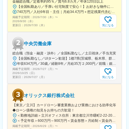
金融総合職／定着率約95％／賞与6.8カ月／年休120日以上
・担当案件に対し自らの考えを持ち、提案する場面が多々ござい
【全国転勤あり／手厚い社宅制度で安心！】お好きな物件に住める「借り上げ社宅制度」をご用意！単身者の場合、自己負担月1万円で居住可能です（諸条件あり）。◎転勤を経験することによって地域ごとのニーズに触れ、対応力とビジネススキルを伸ばせます。※初任地は面接時の適性を踏まえ、本社または以下の支店のいずれかに決定いたします。 ※受動喫煙対策あり（当社内禁煙 ※一部ビル内に喫煙所あり）■本社・本店千代田区大手町二丁目1番1号 大成大手町ビル■札幌支店札幌市北区北7条西4丁目3番地1 新北海道ビル■仙台支店仙台市青葉区国分町一丁目2番1号 仙台フコク生命ビル■横浜支店横浜市西区みなとみらい二丁目3番5号 クイーンズタワー■金沢支店金沢市昭和町16番1号 ヴィサージュ■名古屋支店名古屋市中区栄二丁目3番1号 名古屋広小路ビルヂング■大阪支店大阪市中央区今橋四丁目1番1号 淀屋橋三井ビルディング■広島支店広島市中区幟町13番15号 新広島ビルディング■福岡支店福岡市博多区店屋町8番30号 博多フコク生命ビル
ますので、真摯に向き合い顧客本位を実感できる環境
740万円／入社6年目・主任｜月給34.4万円＋想定残業代含む諸手当＋賞与年2回 830万円／入社9年目・係長｜月給38.5万円＋想定残業代含む諸手当＋賞与年2回
掲載予定期間：
■組織構成
2026/7/30（木）
〜
2026/9/30（水）
名古屋支店には20名前後在籍しております。
気になる
更新日：
2026/7/30（木）
※人数は暫定、20～30代を中心に幅広い層が活躍中。
■研修体制
中央労働金庫
中途入社者が8割以上。入社時研修、フォローアップ研修、OJT、
資格取得支援など、段階的に成長できる体制を整えています。
総合職（預金・融資・渉外）／全国転勤なし／土日祝休／手当充実
【全国転勤なし／UIターン歓迎】1都7県(茨城県、栃木県、群馬県、埼玉県、千葉県、東京都、神奈川県、山梨県)内の本支店、本部にて勤務いただきます。
変更の範囲：会社の定める業務
年収634万円／30歳／経験8年／月給35万２,000円／前職：銀行 年収558万円／28歳／経験6年／月給30万9,700円／前職：法人営業
掲載予定期間：
2026/7/27（月）
〜
2026/10/25（日）
気になる
更新日：
2026/7/27（月）
オリックス銀行株式会社
【東京／立川】カードローン審査業務および業務における効率化等
◆ローン債権の知見をお持ちの方歓迎！
＜勤務地詳細＞立川オフィス住所：東京都立川市曙町2-22-20 立川センタービル 勤務地最寄駅：JR線／立川駅受動喫煙対策：屋内全面禁煙変更の範囲：会社の定める事業所（リモートワーク含む）
＜予定年収＞600万円～900万円＜賃金形態＞月給制＜賃金内訳＞月額（基本給）：350,000円～450,000円＜月給＞350,000円～450,000円＜昇給有無＞有＜残業手当＞有＜給与補足＞※前職でのご経験・能力を考慮した上で、当行規定により決定いたします。賃金はあくまでも目安の金額であり、選考を通じて上下する可能性があります。月給(月額)は固定手当を含めた表記です。
掲載予定期間：
2026/6/29（月）
〜