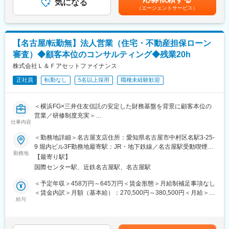
・データ活用や自動化ツールを用いた業務プロセス改善の企画と
気になる
す。
度かつ即時性の高いデータ活用に挑戦できる環境を進めていま
（エージェントサービス）
実行
す。
・データサイエンティストの育成やノウハウ共有によるスキル定
着の推進
■入社後の教育・成長機会とキャリアパス：
・データの一元管理やリアルタイム処理を目的としたデータ基盤
・若手社員が多くフラットな組織文化のもと、意見を自由に発信
【名古屋/転勤無】法人営業（住宅・不動産担保ローン
整備の企画と実行
し、裁量をもって主体的に業務に取り組める環境で、経験を積み
審査）◆顧客本位のコンサルティング◆残業20h
など
ながら早期に成長可能です。
カード取引を過剰に制限してしまうと、正常なカード利用まで阻
株式会社Ｌ＆Ｆアセットファイナンス
・配属後半年程度は、不正検知業務に関する教育プログラムを実
害することになります。
施しており、業界未経験でも必要なドメイン知識を習得できま
正社員
転勤なし
5名以上採用
職種未経験歓迎
そのため不正被害と利用阻害のバランスをとりながら、一方で不
す。
正取引を未然に防止するための新たな仕組みを企画検討し、実装
・将来的なキャリアパスとして、マネジメント領域もしくはスペ
させる業務も行っています。
シャリスト領域のいずれかを選択可能です。
＜横浜FG×三井住友信託の安定した財務基盤を背景に顧客本位の
営業／研修制度充実＞
■技術スタック：
仕事内容
変更の範囲：会社の定める業務
・プログラミング/クエリ
当社は、横浜銀行を中核とする横浜FGと三井住友信託銀行が共同
＜勤務地詳細＞名古屋支店住所：愛知県名古屋市中村区名駅3-25-
Python/SAS/SQL
出資する、不動産担保融資に特化した専門金融会社です。
9 堀内ビル3F勤務地最寄駅：JR・地下鉄線／名古屋駅受動喫煙対
・分析/機械学習基盤
勤務地
策：屋内喫煙可能場所あり変更の範囲：無
DataRobot/Databricks
【最寄り駅】
■業務概要：
・BI/可視化
国際センター駅、近鉄名古屋駅、名古屋駅
総合職社員Gaコースとしての採用です。営業活動の他、住宅・ア
Tableau/Power BI
パートローンや不動産担保ローンの融資相談・審査業務を担当
＜予定年収＞458万円～645万円＜賃金形態＞月給制補足事項なし
し、不動産および融資審査に関する専門知識を習得できます。
＜賃金内訳＞月額（基本給）：270,500円～380,500円＜月給＞
■データの量と質について：
給与
270,500円～380,500円＜昇給有無＞有＜残業手当＞有＜給与補足
・会員情報・取引情報・デバイス情報を中心とした膨大かつ多様
■業務内容
＞※経験・能力・スキルを考慮の上、規定により決定します。上記
なデータ資産を保有しています。
・既存取引先（不動産会社、金融機関等）および顧客のフォロー
予定年収には、想定する法定外残業時間分の手当を含みます。■昇
・日々膨大なトランザクションが発生しており、実世界の大規模
・融資案件の相談対応、審査、契約事務、実行処理