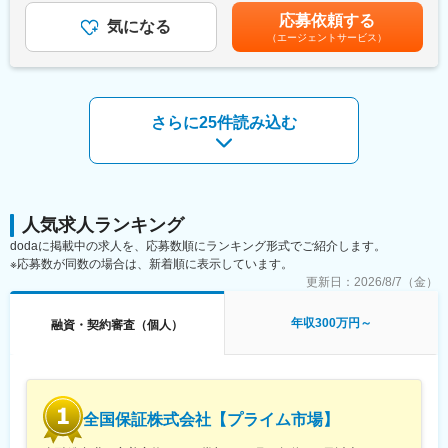
・融資案件の相談対応、審査、契約事務、実行処理
給年1回、■賞与年2回（6月、12月） ■給与例：年収500万円／26
ますので、真摯に向き合い顧客本位を実感できる環境
応募依頼する
・債権管理・回収業務
気になる
歳 年収572万円／28歳 年収710万／35歳 ※左記に加え、別途残
（エージェントサービス）
※社内で役割分担し、連携しながら業務を進めます。
業代実費支給賃金はあくまでも目安の金額であり、選考を通じて
■組織構成
上下する可能性があります。月給(月額)は固定手当を含めた表記で
名古屋支店には20名前後在籍しております。
■入社後のミッション
す。
※人数は暫定、20～30代を中心に幅広い層が活躍中。
（1）融資審査
お客様と面談を通し、勤務状況や収入、融資希望内容等様々な側
さらに25件読み込む
■研修体制
面から融資可否を判断します。不動産会社への提案活動と並行し
中途入社者が8割以上。入社時研修、フォローアップ研修、OJT、
て進める業務のため、他の審査担当や契約担当と連携し面談や事
資格取得支援など、段階的に成長できる体制を整えています。
務手続きを引き継ぐ体制も整えています。
変更の範囲：会社の定める業務
（2）不動産会社への提案活動
不動産会社向けに当社商品の活用場面等の提案活動を行います。
人気求人ランキング
必要な場面で真っ先にご相談いただけるような信頼関係を構築し
dodaに掲載中の求人を、応募数順にランキング形式でご紹介します。
ていただくことがミッションです。訪問時には、当社商品の特徴
※応募数が同数の場合は、新着順に表示しています。
を説明する勉強会の実施などを通じて、企業の営業活動を支援し
更新日：
2026/8/7（金）
ます。
年収300万円～
融資・契約審査（個人）
■注目ポイント
・不動産担保融資業務に特化しており、金融・不動産に係る幅広
い専門的な知識を身につけることが可能。
・独自の審査基準を用いており、形式的な審査ではなく顧客との
面談等を通して多様なローンを提案し、幅広い資金ニーズに柔軟
全国保証株式会社【プライム市場】
に対応。一般的な金融機関では審査が難しいお客さまや特殊な不
動産に対しても当社独自のノウハウを駆使し融資を実現