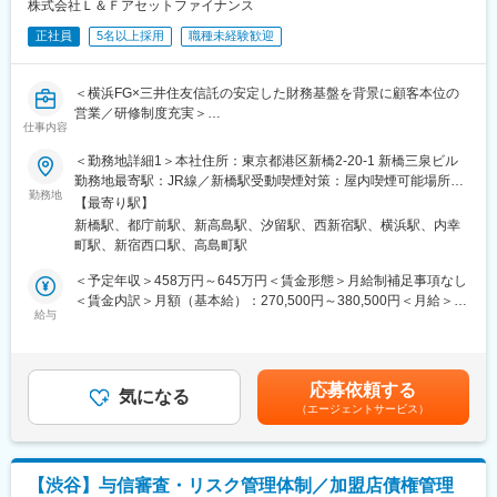
【債権管理】
株式会社Ｌ＆Ｆアセットファイナンス
住宅ローンの返済が滞ってしまった際に、金融機関と連携しなが
正社員
5名以上採用
職種未経験歓迎
ら、
お客様が安心してご自宅に住み続けられるよう支援します。
緻密に話し合いを行った結果、お客様の悩みを解決できた際、大
＜横浜FG×三井住友信託の安定した財務基盤を背景に顧客本位の
きな達成感を感じられる業務です。
営業／研修制度充実＞
■研修体制
仕事内容
４営業日は研修を行いキャッチアップしていただきます。その後
当社は、横浜銀行を中核とする横浜FGと三井住友信託銀行が共同
＜勤務地詳細1＞本社住所：東京都港区新橋2-20-1 新橋三泉ビル
先輩社員がOJTを行うため、
出資する、不動産担保融資に特化した専門金融会社です。
勤務地最寄駅：JR線／新橋駅受動喫煙対策：屋内喫煙可能場所あ
安心して就業していただけます。
勤務地
り＜勤務地詳細2＞新宿支店住所：東京都新宿区西新宿2-1-1 新宿
■キャリアパス
【最寄り駅】
■業務概要：
三井ビルディング12F勤務地最寄駅：各線／新宿駅受動喫煙対
総合職として部支店で経験を積んだ後は、経営企画や商品企画な
新橋駅、都庁前駅、新高島駅、汐留駅、西新宿駅、横浜駅、内幸
総合職社員Gaコースとしての採用です。営業活動の他、住宅・ア
策：屋内喫煙可能場所あり＜勤務地詳細3＞横浜支店住所：神奈川
ど企画系や、
町駅、新宿西口駅、高島町駅
パートローンや不動産担保ローンの融資相談・審査業務を担当
県横浜市西区高島1-1-2 横浜三井ビルディング24F勤務地最寄駅：
総務や人事などの管理業務へキャリアチェンジも可能。
し、不動産および融資審査に関する専門知識を習得できます。将
各線／横浜駅受動喫煙対策：屋内喫煙可能場所あり変更の範囲：
＜予定年収＞458万円～645万円＜賃金形態＞月給制補足事項なし
もちろん部支店で専門性を磨きながらマネジメントとして活躍す
来的にはローテーションにより本部業務へ活躍の場を広げること
会社の定める事業所
＜賃金内訳＞月額（基本給）：270,500円～380,500円＜月給＞
ることも可能です。
も可能です。
給与
270,500円～380,500円＜昇給有無＞有＜残業手当＞有＜給与補足
■配属想定勤務地（内定時に配属候補地をお伝えいたします）
＞※経験・能力・スキルを考慮の上、規定により決定します。上記
・面接にて初任地の希望をお伺いします。
■業務内容
予定年収には、想定する法定外残業時間分の手当を含みます。■昇
※ご期待に添えない場合もありますのでご了承ください。
・既存取引先（不動産会社、金融機関等）および顧客のフォロー
給年1回、■賞与年2回（6月、12月） ■給与例：年収500万円／26
全国の本支店／営業所
応募依頼する
・融資案件の相談対応、審査、契約事務、実行処理
気になる
歳 年収572万円／28歳 年収710万／35歳 ※左記に加え、別途残
https://www.zenkoku.co.jp/company/shoplist.html
（エージェントサービス）
・債権管理・回収業務
業代実費支給賃金はあくまでも目安の金額であり、選考を通じて
北海道 宮城県 東京都 神奈川県 愛知県 石川県 大阪府 広島県 香川
※社内で役割分担し、連携しながら業務を進めます。
上下する可能性があります。月給(月額)は固定手当を含めた表記で
県 福岡県
す。
■入社後のミッション
変更の範囲：会社の定める業務
【渋谷】与信審査・リスク管理体制／加盟店債権管理
（1）融資審査