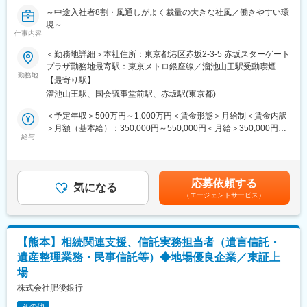
■キャリアパス：
～中途入社者8割・風通しがよく裁量の大きな社風／働きやすい環
支店長を目指していただいたり、個人ローンの企画を行う部署へ
境～
の異動など、幅広いキャリアパスがございます。
仕事内容
■業務内容
また個人営業を経験した後、年2回の公募制度を利用し、法人営業
法人・個人の融資関連事務（実行・回収・条件変更など記帳事
＜勤務地詳細＞本社住所：東京都港区赤坂2-3-5 赤坂スターゲート
など、別部署へチャレンジしていく社員もいます。
務）やその他融資関連事務を担当いただきます。
プラザ勤務地最寄駅：東京メトロ銀座線／溜池山王駅受動喫煙対
業務内容に応じて各ラインや他部門との連携も実施いただきま
勤務地
策：屋内全面禁煙変更の範囲：会社の定める事業所
■勤務地に関して：
【最寄り駅】
す。
本支店は202店舗（神奈川172、東京25、他地域5）あります。大
溜池山王駅、国会議事堂前駅、赤坂駅(東京都)
きな店舗ですと10名程度のチーム、小さい店舗でも5～6名で業務
■組織について
＜予定年収＞500万円～1,000万円＜賃金形態＞月給制＜賃金内訳
をしております。初任店はできる限り配慮させていただきます。
・当部は3ラインで構成されており、法人/個人融資関連事務、債
＞月額（基本給）：350,000円～550,000円＜月給＞350,000円～
権保全・管理業務を担当しています。本求人では、融資関連の書
給与
550,000円＜昇給有無＞有＜残業手当＞有＜給与補足＞※これまで
■当行について：
類の打鍵や各種オペレーションをお任せします。
の経験や能力を踏まえ優遇いたします。※条件面談時に詳細を説明
主要マーケットとする神奈川・東京エリアは…
・ライン長の下に、法人オペレーション（7名）個人オペレーショ
いたします。■昇給：年1回（4月）■賞与：年2回（3月、9月） ※
◎日本の総人口数TOP 2！総人口の18%、つまりは日本人のおお
ン（6名）
銀行の業績、ビジネスの業績、ならびに個人のパフォーマンスに
よそ5人に1人が横浜銀行の営業地盤です
応募依頼する
保証料支払いの基本処理（3名）の3チームがあり、それぞれにリ
気になる
より決定いたします。賃金はあくまでも目安の金額であり、選考
◎神奈川県内企業のメインバンクにおけるシェアはNo.1！数多く
（エージェントサービス）
ーダーがついています。
を通じて上下する可能性があります。月給(月額)は固定手当を含め
の企業を支えることで、地域経済の発展に大きく貢献していま
通常業務に慣れていただいた後は、リーダーをお任せしたい想定
た表記です。
す。
です。
神奈川県内での融資金のおおよそ3分の1、預金の4分の1が当行で
お取り扱いとなり高いシェアを誇ります。
【熊本】相続関連支援、信託実務担当者（遺言信託・
■魅力ポイント
遺産整理業務・民事信託等）◆地場優良企業／東証上
・2001年に創業した比較的新しい銀行です。他行と比較してもベ
■働き方：
場
ンチャーマインドが強く、若手であっても実力があれば責任のあ
・フレックスタイム制／土日祝休
る職務に登用する等、スピード感と裁量をもてる環境です。
株式会社肥後銀行
・残業時間20～30時間
・ラウンジ型の店舗（完全予約制）や東京スター銀行唯一の商品
※残業抑制施策として、水曜日の早帰りデーやリフレッシュマンス
その他