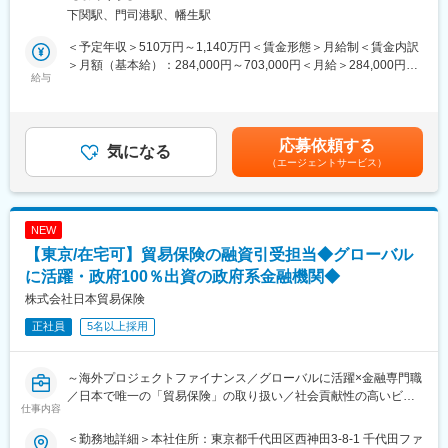
た個人向け金融サービスの拡充と、健全なリスク管理の両立を重
・不動産仲介業者等外部不動産会社との連携。
含む）
下関駅、門司港駅、幡生駅
要なテーマとしています。ローン残高の拡大や商品バリエーショ
ンの多様化に伴い、保証審査業務においても、より高度で精緻な
■必須条件の続き：
＜予定年収＞510万円～1,140万円＜賃金形態＞月給制＜賃金内訳
与信判断とスピード対応の両立が求められています。また、金融
B. プロフェッショナルな不動産査定能力
＞月額（基本給）：284,000円～703,000円＜月給＞284,000円～
機関との連携を前提とした保証ビジネスにおいては、審査品質の
給与
・積算評価にとらわれず収益還元法や取引事例比較法を用いて、
703,000円＜昇給有無＞有＜残業手当＞有＜給与補足＞※経験・能
安定性が事業全体の信頼性に直結するため、審査体制の強化およ
市場実勢に即した不動産価格算出ができる方
力・年齢を考慮のうえ、個別に決定いたします。■昇給：年1回■
び業務プロセスの高度化が必要となっています。こうした背景か
・不動産ファンド、鑑定事務所、またはノンバンク等での実務経
賞与：年2回■その他当：該当者のみ、住宅手当や家族手当など支
ら、与信判断および審査業務を担う専門人材を募集します。
験者
給賃金はあくまでも目安の金額であり、選考を通じて上下する可
応募依頼する
気になる
能性があります。月給(月額)は固定手当を含めた表記です。
（エージェントサービス）
■（2） ミッション
■出向先について：
住宅ローンおよび無担保ローンに関する保証審査業務を通じて、
・企業名：Fintertech株式会社
適切な与信判断とリスクコントロールを実現し、金融機関の安定
・形態：在籍出向
的な融資運営を支えることがミッションです。顧客属性や信用情
・事業内容：次世代金融領域における新たな金融サービスの創
NEW
報を正確に評価しながら、審査精度と処理スピードの両立を図る
出、運営
【東京/在宅可】貿易保険の融資引受担当◆グローバル
ことで、顧客利便性と金融機関の健全性を同時に実現し、信頼性
・勤務地：東京都千代田区一番町5番地アトラスビル6階
の高い審査機能を提供していただきます。
に活躍・政府100％出資の政府系金融機関◆
変更の範囲：会社の定める業務
株式会社日本貿易保険
■（3） 主な業務内容
正社員
5名以上採用
・住宅ローンおよび無担保ローンに関する保証審査業務
・申込書類・提出資料（収入証明、物件情報等）の内容確認およ
び精査
～海外プロジェクトファイナンス／グローバルに活躍×金融専門職
・個人信用情報・属性情報を基にした与信判断
／日本で唯一の「貿易保険」の取り扱い／社会貢献性の高いビジ
・審査基準・規程に基づく可否判定および条件設定
仕事内容
ネス～
・金融機関（銀行・営業担当等）からの照会対応、調整業務
・審査結果に関する記録・管理、関連システムへの入力
＜勤務地詳細＞本社住所：東京都千代田区西神田3-8-1 千代田ファ