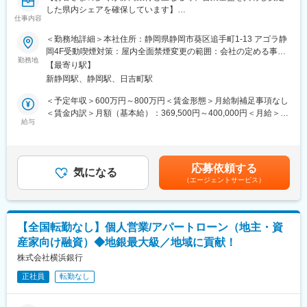
・審査判断基準の整理・高度化
不動産担保融資の専門金融会社です。
した県内シェアを確保しています】
・業務標準化の推進
仕事内容
証券業株式・投資信託等の金融商品の取り扱い・コンサルティン
・システム活用による業務効率化
変更の範囲：会社の定める業務
グを展開する当社にて、内部管理責任者として、証券業務に関す
＜勤務地詳細＞本社住所：静岡県静岡市葵区追手町1-13 アゴラ静
・AI活用を見据えた新たな審査モデルの検討
る内部管理業務をご担当いただきます。営業活動が適切に行われ
岡4F受動喫煙対策：屋内全面禁煙変更の範囲：会社の定める事業
など、業務改善やDX推進に主体的に関わることができます。
ているのかの確認や、取引データの管理、コンプライアンス関連
勤務地
所
現在はAI活用に向けたPoC（概念実証）や活用方法の検証を進め
【最寄り駅】
業務などをお任せします。
ている段階であり、現場経験を活かした意見や提案も歓迎してい
新静岡駅、静岡駅、日吉町駅
ます。「審査を行う側」から「業務を変える側」へキャリアを広
■具体的な業務内容：
＜予定年収＞600万円～800万円＜賃金形態＞月給制補足事項なし
げられる環境です。
・お客様とのお取引開始に関わる確認および事務処理
＜賃金内訳＞月額（基本給）：369,500円～400,000円＜月給＞
・取引に係る受渡事務とこれに関連する業務
給与
369,500円～400,000円＜昇給有無＞有＜残業手当＞有＜給与補足
■組織について：
・お客様の預託有価証券等の出納
＞※職歴および経験を考慮の上、個別に決定します。※課長採用と
配属先となる住宅ローンセンターは、住宅ローン審査業務を担う
・保管に関する業務など
なった場合、管理監督者になるため、残業代は支給無しとなりま
組織であり、全員が中途入社社員で構成されています。多様なバ
す。■賞与：年2回（6月・12月）■昇給：年1回賃金はあくまでも
ックグラウンドを持つメンバーが活躍しており、中途入社の方も
応募依頼する
■事業の特徴：
気になる
目安の金額であり、選考を通じて上下する可能性があります。月
馴染みやすい環境です。
（エージェントサービス）
有価証券（株・債券・投資信託）の取扱い、資産運用コンサルテ
給(月額)は固定手当を含めた表記です。
ィングを行っています。静岡銀行グループの証券会社として、多
■キャリアパス：
様化する顧客のニーズに対応するため、資産状況や投資スタンス
当社ではジョブ型雇用を採用しており、ご自身の志向や強みに応
等に基づき、一人ひとりのライフスタイルに合った資産運用を提
じて主体的なキャリア形成が可能です。住宅ローン領域で専門性
【全国転勤なし】個人営業/アパートローン（地主・資
案し、将来の資産形成をサポートしています。また、株式発行と
を高めるだけでなく、社内公募制度を活用し、他部署や新たな領
産家向け融資）◆地銀最大級／地域に貢献！
いった企業に対する、市場からの直接金融面でのサポートを行う
域へチャレンジすることもできます。
など、幅広い総合金融サービスを提供する証券会社です。高齢化
株式会社横浜銀行
社会に伴い、既存顧客の年齢層も上がることが予測、問題視され
変更の範囲：本社内の異動を含め、会社が定める各事業場及び本
正社員
転勤なし
ておりますが、同社の場合顧客の大部分が静岡銀行からの紹介と
社
なっており、新たな顧客層が自然とご紹介頂ける仕組みとなって
おります。1人1支店の銀行を担当し、銀行との付き合い方をうま