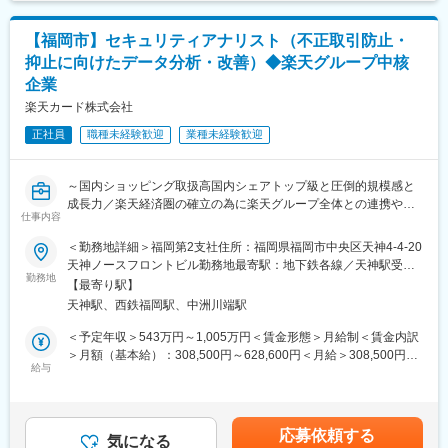
上下する可能性があります。月給(月額)は固定手当を含めた表記で
れまで歩みを進めてきました。
（1）融資審査
す。
今後は更なるプロダクト開発や取組を通じて、将来的には、SMB
お客様と面談を通し、勤務状況や収入、融資希望内容等様々な側
の会社経営を支援するインフラになることを目指しています。
【福岡市】セキュリティアナリスト（不正取引防止・
面から融資可否を判断します。不動産会社への提案活動と並行し
抑止に向けたデータ分析・改善）◆楽天グループ中核
て進める業務のため、他の審査担当や契約担当と連携し面談や事
■社風：
企業
務手続きを引き継ぐ体制も整えています。
野村證券やソニー、三菱UFJ銀行など大企業出身のメンバーや、
楽天カード株式会社
ウェルスナビやDeNA、DMMなどのインターネットサービス企業
（2）不動産会社への提案活動
出身のメンバーなど、金融系や非金融系メンバーがバランス良く
正社員
職種未経験歓迎
業種未経験歓迎
不動産会社向けに当社商品の活用場面等の提案活動を行います。
集まっており、平均年齢34.9歳で、年齢層は20～40代と幅広いこ
必要な場面で真っ先にご相談いただけるような信頼関係を構築し
とも特徴です。
ていただくことがミッションです。訪問時には、当社商品の特徴
～国内ショッピング取扱高国内シェアトップ級と圧倒的規模感と
を説明する勉強会の実施などを通じて、企業の営業活動を支援し
変更の範囲：本文参照
成長力／楽天経済圏の確立の為に楽天グループ全体との連携やみ
ます。
仕事内容
ずほ銀行との業務提携など国内外企業との連携やグローバル展開
も積極的に拡大～
■注目ポイント：
＜勤務地詳細＞福岡第2支社住所：福岡県福岡市中央区天神4-4-20
・不動産担保融資業務に特化しており、金融・不動産に係る幅広
天神ノースフロントビル勤務地最寄駅：地下鉄各線／天神駅受動
不正取引の防止や抑止を行うために膨大な量のデータの分析・ル
勤務地
い専門的な知識を身につけることが可能。
喫煙対策：屋内全面禁煙変更の範囲：会社の定める事業所（リモ
【最寄り駅】
ール作成を行い、不正検知システムへ反映させることで、不正被
・独自の審査基準を用いており、形式的な審査ではなく顧客との
ートワーク含む）
天神駅、西鉄福岡駅、中洲川端駅
害と利用阻害をともに最小化することがミッションです。
面談等を通して多様なローンを提案し、幅広い資金ニーズに柔軟
に対応。一般的な金融機関では審査が難しいお客さまや特殊な不
＜予定年収＞543万円～1,005万円＜賃金形態＞月給制＜賃金内訳
■業務内容：
動産に対しても当社独自のノウハウを駆使し融資を実現
＞月額（基本給）：308,500円～628,600円＜月給＞308,500円～
・統計分析に基づく不正抑止施策の企画と実行
給与
・担当案件に対し自らの考えを持ち、提案する場面が多々ござい
628,600円＜昇給有無＞有＜残業手当＞有＜給与補足＞※経験やス
・不正検知システムにおける機械学習モデルの設計・改善による
ますので、真摯に向き合い顧客本位を実感できる環境
キルを考慮して提示されます。※昇給・昇格：年1回（評価に準ず
精度向上
る）、賞与：年2回賃金はあくまでも目安の金額であり、選考を通
・ダッシュボードやレポートの整備によるデータドリブンな業務
■組織構成：
じて上下する可能性があります。月給(月額)は固定手当を含めた表
応募依頼する
運営の促進
気になる
本店営業第一部50名、本店営業第二部20名、本店営業第四部40
記です。