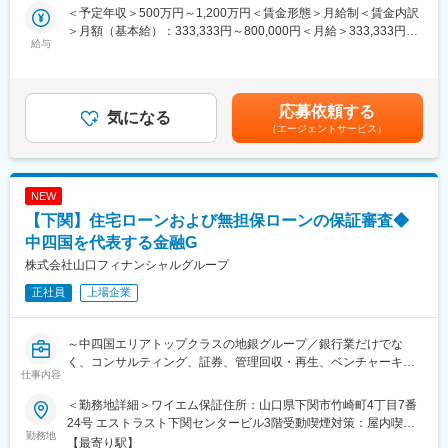
【1】融資実務（ベース業務）
変更の範囲：当行業務全般 （詳細は、面談・面接時にご確認くだ
＜予定年収＞500万円～1,200万円＜賃金形態＞月給制＜賃金内訳
・顧客獲得から融資実行まで、案件の全プロセスを一気通貫で担
さい）
＞月額（基本給）：333,333円～800,000円＜月給＞333,333円～
当します。
給与
800,000円＜昇給有無＞有＜残業手当＞有＜給与補足＞※上記は想
・具体的には、大和証券や不動産事業者からの紹介案件に対し、
定年収であり、詳細は経験等を考慮し当社規定により決定しま
初期対応（ソーシング）、条件提示、与信審査、稟議起案、契約
す。詳細は面接時にお伝えします。賃金はあくまでも目安の金額
手続き、そして資金交付までを、分業ではなくオーナーシップを
であり、選考を通じて上下する可能性があります。月給(月額)は固
応募依頼する
持って完遂していただきます。
気になる
定手当を含めた表記です。
（エージェントサービス）
【2】強みに応じた専門業務（※以下のいずれか、または両方をリ
ードしていただきます）
A. 新規ビジネス・サービス企画推進
NEW
・富裕層顧客の潜在ニーズを捉え、既存のローンの枠組みにとら
【下関】住宅ローンおよび無担保ローンの保証審査◆
われない新しい金融商品を企画・立案する。
・商品性（金利、期間、LTV等）の設計だけでなく、新たな融資
中四国を代表する金融G
スキームそのものを創出する。
株式会社山口フィナンシャルグループ
・テック×金融の強みを活かし、市場調査からリリースまでの一連
正社員
上場企業
の商品開発プロセスを推進する。
B. 市場性を重視した不動産バリュエーション
～中四国エリアトップクラスの地銀グループ／銀行業だけでな
・不動産評価担当者として融資対象物件の担保評価を担当。
く、コンサルティング、証券、管理回収・再生、ベンチャーキャ
・画一的な積算評価（路線価ベース）ではなく、レントロール分
仕事内容
ピタル等、多岐に渡る事業を展開～
析や周辺マーケット調査に基づいた「収益価格（実勢価格）」で
の評価を重視。
＜勤務地詳細＞ワイエム保証住所：山口県下関市竹崎町4丁目7番
■（1） 募集背景
・キャッシュフローの妥当性検証など、投資家目線での目利きを
24号 エストラスト下関センタービル3階受動喫煙対策：屋内喫煙
当社グループでは中期経営計画において、住宅ローンを中心とし
勤務地
行う。
可能場所あり変更の範囲：会社の定める事業所（リモートワーク
【最寄り駅】