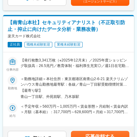
（エージェントサービス）
・データ活用や自動化ツールを用いた業務プロセス改善の企画と
名、新宿支店60名、池袋支店30名、横浜支店30名
実行
※人数は暫定、20～30代を中心に幅広い層が活躍しております。
・データサイエンティストの育成やノウハウ共有によるスキル定
着の推進
■研修体制：
【南青山本社】セキュリティアナリスト（不正取引防
・データの一元管理やリアルタイム処理を目的としたデータ基盤
中途入社者が8割以上。入社時研修、フォローアップ研修、OJT、
止・抑止に向けたデータ分析・業務改善）
整備の企画と実行など
資格取得支援など、段階的に成長できる体制を整えています。
カード取引を過剰に制限してしまうと、正常なカード利用まで阻
楽天カード株式会社
害することになります。
変更の範囲：会社の定める業務
正社員
職種未経験歓迎
業種未経験歓迎
そのため不正被害と利用阻害のバランスをとりながら、一方で不
正取引を未然に防止するための新たな仕組みを企画検討し、実装
させる業務も行っています。
【発行枚数3,341万枚（※2025年12月末）／2025年度ショッピン
グ取扱高：26.5兆円／教育体制・福利厚生充実◎／週1日在宅勤務
■技術スタック：
仕事内容
可】
・プログラミング/クエリ
＜勤務地詳細＞本社住所：東京都港区南青山2-6-21 楽天クリムゾ
Python/SAS/SQL
不正取引の防止や抑止を行うために膨大な量のデータの分析・ル
ンハウス青山勤務地最寄駅：各線／青山一丁目駅受動喫煙対策：
・分析/機械学習基盤
ール作成を行い、不正検知システムへ反映させることで、不正被
勤務地
屋内全面禁煙変更の範囲：会社の定める事業所（リモートワーク
DataRobot/Databricks
【最寄り駅】
害と利用阻害をともに最小化することがミッションです。
含む）
・BI/可視化
青山一丁目駅、外苑前駅、乃木坂駅
Tableau/Power BI
■業務内容：
＜予定年収＞560万円～1,005万円＜賃金形態＞月給制＜賃金内訳
■データの量と質について：
・統計分析に基づく不正抑止施策の企画と実行
＞月額（基本給）：317,700円～628,600円＜月給＞317,700円～
・会員情報・取引情報・デバイス情報を中心とした膨大かつ多様
・不正検知システムにおける機械学習モデルの設計・改善による
給与
628,600円＜昇給有無＞有＜残業手当＞有＜給与補足＞※想定年収
なデータ資産を保有しています。
精度向上
には残業月20時間分含む※昇給・昇格：年1回（評価に準ずる）、
・日々膨大なトランザクションが発生しており、実世界の大規模
・ダッシュボードやレポートの整備によるデータドリブンな業務
賞与：年2回賃金はあくまでも目安の金額であり、選考を通じて上
データを活用した分析・開発に挑戦できる環境です。
運営の促進
下する可能性があります。月給(月額)は固定手当を含めた表記で
・現在、部門内ではデータ利活用の文化が根付いており、より高
応募依頼する