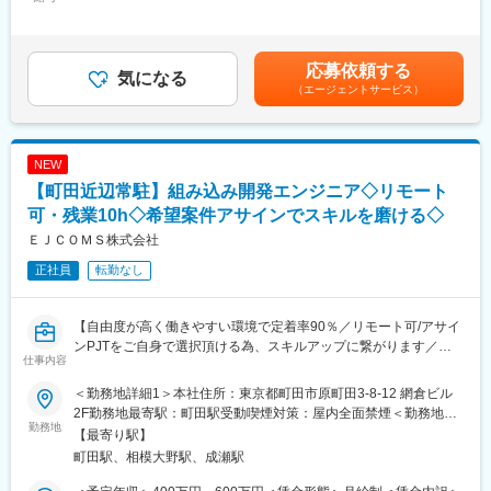
430,000円＜昇給有無＞有＜残業手当＞有＜給与補足＞※年齢・学
できる開発力が重要になっています。
歴・経験などを考慮の上、決定いたします。■賞与：年2回（6
月・12月）※年間5.2ヶ月分（2025年度）■年収例：27歳：600万
本募集では、電子楽器ソフトウェアの基礎を理解した上で新機能
円、35歳：730万円、42歳：843万円賃金はあくまでも目安の金
応募依頼する
開発に主体的に取り組めるプログラマー、ならびにソフトウェア
気になる
額であり、選考を通じて上下する可能性があります。月給(月額)は
（エージェントサービス）
開発チームを牽引できるチームリーダー人材を募集しています。
固定手当を含めた表記です。
■業務内容：
・電子楽器（アレンジャー・ワークステーション、ポータブルキ
NEW
ーボード等）の組込みファームウェア開発業務全般（仕様検討・
【町田近辺常駐】組み込み開発エンジニア◇リモート
設計から実装、テスト）
・ソフトウェア開発チームにおける開発計画・進捗・リソース管
可・残業10h◇希望案件アサインでスキルを磨ける◇
理、および関係部署と連携したチームマネジメント・開発推進
ＥＪＣＯＭＳ株式会社
正社員
転勤なし
■役割：
・ソフトウェア開発チームの一員として、担当機能やモジュール
の開発実務を主体的に担い、チームメンバーと協力しながら成果
【自由度が高く働きやすい環境で定着率90％／リモート可/アサイ
を創出すること
ンPJTをご自身で選択頂ける為、スキルアップに繋がります／退
・次期リーダー候補として、チーム外の関連部署と連携し、仕様
仕事内容
職金制度・住宅手当あり】
立案から設計・実装・リリースまでの開発全体を主体的に推進す
ること
＜勤務地詳細1＞本社住所：東京都町田市原町田3-8-12 網倉ビル
■職務概要
2F勤務地最寄駅：町田駅受動喫煙対策：屋内全面禁煙＜勤務地詳
家電メーカー等の各種PJTを手掛ける当社にて、組み込み開発エ
勤務地
■求人部門からのメッセージ：
細2＞プロジェクト先（町田近辺）住所：東京都もしくは神奈川県
【最寄り駅】
ンジニアをお任せします。
・私たちが取り組んでいる電子楽器は、当社の中でも重要なコア
内のお客様先にて就業頂きます（いずれも町田近辺） 受動喫煙対
町田駅、相模大野駅、成瀬駅
入社後はご希望と経験を考慮し、アサインされる案件をご自身で
事業の一つであり、長年にわたり培ってきた技術とノウハウを大
策：屋内全面禁煙
お選び頂けます。
切にしながら開発を続けています。