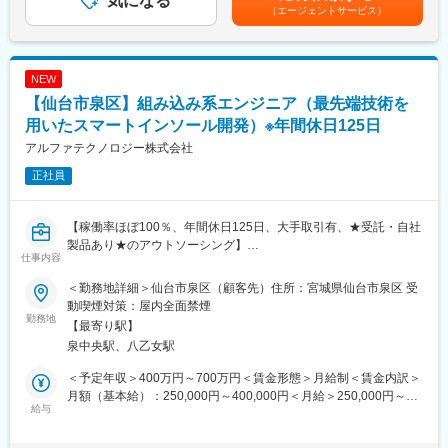
気になる
ります。月給(月額)は固定手当を含めた表記です。
◇パナソニック株式会社様、オムロン株式会社様、シャープ株式
（エージェントサービス）
組み込みの案件に関しては、一つのサイクルが長期のため、専門
会社様、川崎重工業株式会社様、三菱電機株式会社様、住友電気
的に特化した企業は少ないですが、当社はそこからスタートし、
工業株式会社様、ほか優良企業様60社以上とお取引があります！
組み込み開発案件に付随する機械や電気関連の案件も同時に受注
※社員の技術力や対応力が高く評価され、大手メーカーからニーズ
することで、事業範囲を拡大し売り上げを増加させてきました。
NEW
を多数いただいており、事業の安定性には自信があります。
長年の実績に伴うノウハウがあることから、創業以来取引が続い
【仙台市泉区】組み込み系エンジニア（最先端技術を
ている顧客もおり、そういった顧客からは開発等の上流工程の案
変更の範囲：会社の定める業務
件も多数受注しています。
用いたスマートインソール開発）※年間休日125日
・派遣、請負、受託の案件を幅広く受けています。割合は派遣7
アルファテクノロジー株式会社
割、受託、請負を合わせて3割です。案件内容としては、車載系案
正社員
件、エネルギー関連案件、医療機器案件が主となっています。顧
客の中には、創業以来取引をしている大手企業もあり、上流から
携わることができる案件もあります。
【稼働率ほぼ100％、年間休日125日、大手取引有、★受託・自社
製品あり★のアウトソーシング】
■就業環境：
仕事内容
・技術、営業の各リーダークラスが密に連携し、一人ひとりの技
■業務内容：
術者のスキルアップに役立つ開発案件を担当しています。成長で
＜勤務地詳細＞仙台市泉区（顧客先）住所：宮城県仙台市泉区 受
顧客先である大手業務系システム開発会社にて、スマートインソ
きる環境づくりを続け、技術者一人ひとりのスキルアップをサポ
動喫煙対策：屋内全面禁煙
ール開発をご担当いただきます。
勤務地
ートします。
【最寄り駅】
チームで最先端技術を用いた開発に携わることができます。
・経験の浅い方が客先へ行く際は、少なくとも2名以上のチームで
泉中央駅、八乙女駅
就業します。当社の社員と客先に行くので、安心です。
■当社の特徴：
・希望するキャリアプランが選択できます。技術を極める「エキ
＜予定年収＞400万円～700万円＜賃金形態＞月給制＜賃金内訳＞
・当社は、創業時組み込み開発の案件に特化して創業しました。
スパートコース」または社員育成にも関わっていく「マネジメン
月額（基本給）：250,000円～400,000円＜月給＞250,000円～
組み込みの案件に関しては、一つのサイクルが長期のため、専門
給与
トコース」を選択できます。
400,000円＜昇給有無＞有＜残業手当＞有＜給与補足＞※給与詳細
的に特化した企業は少ないですが、当社はそこからスタートし、
は、経験・スキルを考慮の上、決定■昇給：年1回（月2,600～
組み込み開発案件に付随する機械や電気関連の案件も同時に受注