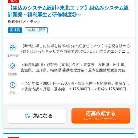
NEW
イメージセンサーは、デジタルカメラやスマートフォンといった
イメージング用途だけでなく、車載用など、生活に必須なセンシ
【組込みシステム設計×東北エリア】組込みシステム設
ング用途にも幅を広げて進化を続けています。
計開発～福利厚生と研修制度◎～
将来のイメージセンサーを支える新しい要素技術の研究開発に確
株式会社メイテック
かなやりがいを感じていただけるポジションです。
今後拡大する自動運転などのモビリティ業界やスマートファクト
正社員
5名以上採用
リーなど
AIやIoTを活用したsociety5.3社会での活躍の第一歩となるキャリ
アを積んでいただくことが出来ます。
【時代に即した技術を習得×自分の好きなモノづくりを突き詰める
×自分に合ったキャリアを自分で選択×1人1人がプロのエンジニア
仕事内容
■充実の研修体制：
をして技術を高め続ける】
「社員一人あたりの研修費ランキング」で5位にランクインしてお
～転職回数多い方でも歓迎／業界トップの平均年収600万越え／
＜勤務地詳細＞顧客先（東北）住所：青森県、秋田県、岩手県、
り、「技術力」と「人間力」の向上を軸に様々な機械を提供して
東証プライム上場G／業界No.1／コロナ禍でも稼働率9割／多くの
宮城県、山形県、福島県 受動喫煙対策：屋内全面禁煙変更の範
おります。年間550回の技術研修のみならず、エンジニア主催の
業界に展開することで安定性◎／研修費用は売上の8%を投資／平
勤務地
囲：会社の定める事業所
勉強会が900回以上開催されております。エンジニアとしてプラ
均残業17H／生涯プロエンジニアとして活躍しませんか？～
＜予定年収＞380万円～800万円＜賃金形態＞月給制補足事項なし
イドを持ち、スキルアップの意欲が高く、常に技術力の鍛錬を行
■職務内容：
＜賃金内訳＞月額（基本給）：175,800円～＜月給＞175,800円～
っています。時代に即した技術を身に着けることが出来、幅広い
顧客先にて、C言語、C++、C#、アセンブラ等によるマイコン制
給与
＜昇給有無＞有＜残業手当＞有＜給与補足＞※能力・経験・年齢等
業界へ展開しているためスキルの習得もしやすい環境となりま
御、通信制御システム、その他制御系システムの設計開発業務。
を配慮野上、当社規定により決定します。賃金はあくまでも目安
す。
■製品例：自動車及び自動車関連部品（エンジン／ボディ、車載電
の金額であり、選考を通じて上下する可能性があります。月給(月
装品等）／電気電子機器（AV機器、デジタル家電、携帯電話、白
額)は固定手当を含めた表記です。
■福利厚生：
物家電等）／精密機器（先端医療機器、分析装置、測定機器等）
応募依頼する
気になる
定年までの長い時間軸で、給与や将来について不安を感じること
／生産機器（半導体製造装置、生産ラインロボット等）
（エージェントサービス）
なく、仕事に集中できるように、「待遇面」での支援も充実して
■顧客例：主要取引先TOP10(2021年3月期)三菱重工業株式会社／
おります。また、たとえ案件のない待機の状態であったとして
株式会社デンソーソニーセミコンダクタソリューションズ株式会
も、給与が下がる事はなく安心して就業できます。
社／トヨタ自動車株式会社／パナソニック株式会社／株式会社ニ