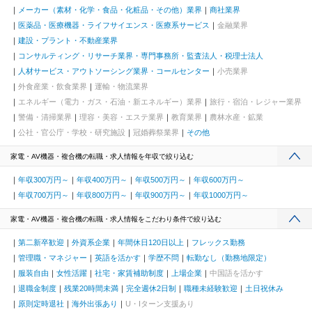
メーカー（素材・化学・食品・化粧品・その他）業界
商社業界
医薬品・医療機器・ライフサイエンス・医療系サービス
金融業界
建設・プラント・不動産業界
コンサルティング・リサーチ業界・専門事務所・監査法人・税理士法人
人材サービス・アウトソーシング業界・コールセンター
小売業界
外食産業・飲食業界
運輸・物流業界
エネルギー（電力・ガス・石油・新エネルギー）業界
旅行・宿泊・レジャー業界
警備・清掃業界
理容・美容・エステ業界
教育業界
農林水産・鉱業
公社・官公庁・学校・研究施設
冠婚葬祭業界
その他
家電・AV機器・複合機の転職・求人情報を年収で絞り込む
年収300万円～
年収400万円～
年収500万円～
年収600万円～
年収700万円～
年収800万円～
年収900万円～
年収1000万円～
家電・AV機器・複合機の転職・求人情報をこだわり条件で絞り込む
第二新卒歓迎
外資系企業
年間休日120日以上
フレックス勤務
管理職・マネジャー
英語を活かす
学歴不問
転勤なし（勤務地限定）
服装自由
女性活躍
社宅・家賃補助制度
上場企業
中国語を活かす
退職金制度
残業20時間未満
完全週休2日制
職種未経験歓迎
土日祝休み
原則定時退社
海外出張あり
U・Iターン支援あり