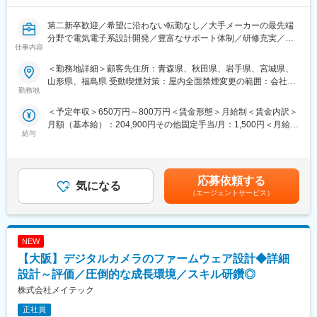
◇充実の研修体制：
研修費用は売上の8%を投資しており、「技術力」と「人間力」の
第二新卒歓迎／希望に沿わない転勤なし／大手メーカーの最先端
向上を軸に様々な機会を提供しております。年間550回の技術研
分野で電気電子系設計開発／豊富なサポート体制／研修充実／年
仕事内容
修のみならず、エンジニア主催の勉強会が900回以上開催されて
間休日125日／完全週休2日制(土日祝)／福利厚生充実◎
おります。
＜勤務地詳細＞顧客先住所：青森県、秋田県、岩手県、宮城県、
◇福利厚生：
～評価制度・研修制度・就業環境等様々な観点で、自身のキャリ
山形県、福島県 受動喫煙対策：屋内全面禁煙変更の範囲：会社の
定年までの長い時間軸で、給与や将来について不安を感じること
アしっかり見つめ、目指したい方向性を考える場が設けられてお
勤務地
定める事業所
なく、仕事に集中できるように、「待遇面」での支援も充実して
ります～
＜予定年収＞650万円～800万円＜賃金形態＞月給制＜賃金内訳＞
おります。また、たとえ案件のない待機の状態であったとして
月額（基本給）：204,900円その他固定手当/月：1,500円＜月給＞
も、給与が下がる事はなく安心して就業できます。※コロナ禍でも
◇設計や開発に携わりたい／キャリアアップを叶えたい／最新技
給与
206,400円＜昇給有無＞有＜残業手当＞有＜給与補足＞※能力・経
変動に強い会社としてランキング入りをしております（東洋経済
術や様々な製品に関わりたい方お待ちしております◇
験・年齢等を配慮野上、当社規定により決定します。賃金はあく
オンライン）
■職務内容：※ご自身の進みたいキャリア、経験やスキルに応じて
までも目安の金額であり、選考を通じて上下する可能性がありま
担当業務・案件を検討いたします。
す。月給(月額)は固定手当を含めた表記です。
変更の範囲：会社の定める業務
当社顧客先における、C言語、C++、C#、アセンブラ等による、
応募依頼する
気になる
マイコン制御、通信制御システム、その他制御系システムの設計
（エージェントサービス）
開発業務
■職務詳細：
携帯電話通信制御、FA機器動作制御、DSC等のデジタル画像信号
NEW
制御、車載関連部品制御等 ※プラットフォーム…Windows、
Linux、Unix等
【大阪】デジタルカメラのファームウェア設計◆詳細
設計～評価／圧倒的な成長環境／スキル研鑽◎
■生涯プロエンジニアとして：
株式会社メイテック
・エンジニアのキャリアを第一に考える企業です。半年に一回拠
点長との面談があり、自身のキャリアしっかり見つめ、目指した
正社員