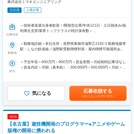
株式会社ミマキエンジニアリング
いずればチームを纏めていただければと思います。
正社員
上場企業
また、同社は高い技術力を維持するために細かいルールは設け
ず、設立当初から自由な環境を大切にしております。エンジニア
～技術者派遣出身者歓迎！/開発型企業/年休121日・土日祝休み/福
の声から出来たルールも多く、社内環境を改善するために私服勤
利厚生充実/業界トップクラスの特許保有数～
務でフレックス制度をとり入れるなどエンジニアを大事にする社
仕事内容
風があります。自由な体制ではありますが、エンジニアのスキル
■業務について：
アップの応援として、社外セミナーや専門書籍の購入などを相談
＜勤務地詳細＞本社住所：長野県東御市滋野乙2182-3 勤務地最寄
・当社製品である、インクジェットプリンタ、カッティングプロ
することもできます。
駅：しなの鉄道線／滋野駅受動喫煙対策：屋内喫煙可能場所あり
ッタ、3Dプリンタの組み込み制御ソフトウェア（以下ファームウ
勤務地
変更の範囲：会社の定める事業所（リモートワーク含む）
ェア）の開発と品質の作り込みといった役割を担うのがファーム
変更の範囲：会社の定める業務
＜予定年収＞600万円～900万円＜賃金形態＞月給制特記事項なし
ウェア開発職です。
＜賃金内訳＞月額（基本給）：300,000円～500,000円＜月給＞
・あわせて、製品開発の構想設計段階からプロジェクトに参加し
給与
300,000円～500,000円＜昇給有無＞有＜残業手当＞有＜給与補足
ていただき、ファームウェア開発のみでなく製品開発プロジェク
＞※経験、スキル、評価により決定するため、上記記載年収よりも
トの要素や、品質面での活躍も期待されています。
上下する可能性があります（役割業績主義人事制度）。■給与：月
給制賞与 2025実績 6.83ヶ月賃金はあくまでも目安の金額であ
■業務補足：
応募依頼する
気になる
り、選考を通じて上下する可能性があります。月給(月額)は固定手
・装置を制御するためのファームウェアをC言語を用いて開発す
（エージェントサービス）
当を含めた表記です。
る事が主な職務です。
・開発を行うにあたっては、メカやハードウェア設計部門から装
置を動かすための制御方式を、インク設計部門からはインクの吐
NEW
出やその状態を維持するためのメンテナンス方式等の要求事項
を、それぞれヒアリング（要件定義）を行います。
【名古屋】遊技機開発のプログラマー※アニメやゲーム
・仕様策定や設計といった上流工程と、テストや評価の下流工程
版権の開発に携われる
までを一貫して実施いただきます。