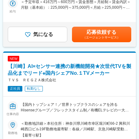
＜予定年収＞416万円～600万円＜賃金形態＞月給制＜賃金内訳＞
・住宅手当・退職金制度あり
月額（基本給）：225,000円～375,000円＜月給＞225,000円～
■当社の強み：
・完全週休二日制（土・日）、祝日、5日以上の有給休暇の連続取
給与
375,000円＜昇給有無＞有＜残業手当＞有＜給与補足＞昇給：年1
主要顧客のトヨタ自動車様では設計請負企業ではシェア最大級で
得が可能とお休みも取りやすい環境です
回（4月）賞与：年2回（6月、12月）賃金はあくまでも目安の金
ありグループ会社含め250名あまりの設計者が従事しておりま
額であり、選考を通じて上下する可能性があります。月給(月額)は
す。他にも有望な技術分野を持つ200社以上の企業と取引実績が
■魅力ポイント
固定手当を含めた表記です。
あり、技術者の希望業務・勤務地に配慮しています。
応募依頼する
（1）案件を見つける前にどういったものに携わりたいか、どんな
気になる
言語で開発したいか等の希望を伺い、アサインが可能です。
（エージェントサービス）
■キャリアパス：
（2）伸ばしたいスキルや学びたい言語にあわせてPJTをお選び頂
生涯エンジニアを続けたい社員にはスペシャリストの道（主席技
けるので、ご自身のスキルアップに繋がります。
術者、技術管理者等）、運営・経営へ転向したい社員はマネージ
（3）希望案件や働き方に関しては、担当営業が丁寧にフォロー
NEW
ャーの道（拠点長、部門長）と将来のステップアップに選択肢を
（4）チームを組んでPJT担当もできる一方、1人で黙々と開発で
設け、社員の生活向上、安定を確保することを理念としていま
【川崎】AI×センサー連携の新機能開発★次世代TVを製
きるPJTの担当も可能
す。プロジェクトが決まらず待機することも少ないです。現契約
（5）新卒を定期採用しているため、若手教育に携わりたい方は、
品化までリード※国内シェアNo.１TVメーカー
終了後2週間以内に再配属が社内ルール。確実にスキルアップが可
育成に関するスキルアップも可能な環境です。
ＴＶＳ ＲＥＧＺＡ株式会社
能です。
正社員
転勤なし
■技術者フォロー体制：
月1回のチームミーティング及び個別面談、また要望があれば別途
面談を行い、エンジニアから気軽に質問、提案、相談できる環境
【国内トップシェア！／世界トップクラスのシェアを誇る
を整えております。ほとんどの営業担当、拠点責任者が技術者出
Hisenseグループ／フレックスタイム制／有機ELテレビの一大ブ
仕事内容
身ですので同じ目線で話ができます。
ランド「レグザ」を開発するテレビメーカー／多くの「世界初」
を生み出してきた映像機器メーカー／グローバル展開／土日祝休
＜勤務地詳細＞本社住所：神奈川県川崎市幸区堀川町66-2 興和川
■働き方：
み／外国籍社員も多数活躍中】
崎西口ビル19F勤務地最寄駅：各線／川崎駅、京急川崎駅受動喫
顧客常駐、在宅勤務での就業となります。ライフステージに合わ
勤務地
煙対策：その他（屋内原則禁煙（喫煙室あり））変更の範囲：会
【最寄り駅】
せ産休、育休、時短勤務の取得やリフレッシュ休暇、積立年休制
■職務内容：