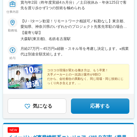
賞与年2回（昨年度実績4カ月分）／土日祝休み・年休125日で客
先を渡り歩かず1つの技術を極められる
仕事内容
【U・Iターン歓迎！リモートワーク相談可／転勤なし】東京都、
愛知県、神奈川県のいずれかのプロジェクト先客先常駐の場合、
勤務地
東京（府中など）または神奈川（横浜など）のプロジェクト先に
【最寄り駅】
勤務いただきます。★案件によっては、一部リモートワークを取
大森駅(東京都)、名鉄名古屋駅
り入れているチームもあります。※転居を伴う転勤はありません。
本社／東京都品川区南大井6-26-2 大森ベルポートB館10F名古屋事
月給27万円～45万円※経験・スキル等を考慮し決定します。※残業
業所／愛知県名古屋市中村区名駅4-2-25 名古屋ビルディング桜館
代は別途全額支給します。
給与
603【アクセス】本社／京浜東北線／JR京浜東北線「大森駅」・
京急本線「大森海岸駅」より徒歩5分名古屋事業所／地下鉄桜通線
「国際センター駅」より徒歩2分、JR・名鉄・近鉄・地下鉄各線
コロコロ現場が変わる働き方は、もう卒業！
大手メーカーとの一次請け案件が9割◎
「名古屋駅」より徒歩6分受動喫煙対策：あり（屋内分煙）
だから、会社都合の異動なく、同じ現場・同じ技術にじ
っくり向き合えます。
極めるか、率いるか。キャリアの選び方も、あなた次第
です。
気になる
応募する
NEW