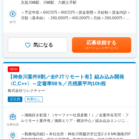
社の定める事業所
京急川崎駅、川崎駅、六郷土手駅
度等の活用でワークライフバランスを尊重します。
次世代TVに搭載する、AI技術を活用した新機能の企画・開発を担
当します。
＜予定年収＞600万円～900万円＜賃金形態＞月給制＜賃金内訳＞
■当社の魅力：
音声認識／画像認識／自然言語処理などのAIに加え、センサー等
月額（基本給）：280,000円～400,000円＜月給＞280,000円～
当社は、3D-CADを活用した設計開発業務に特化し、特に自動車
の新規デバイス連携も取り入れながら、プロトタイプから実機実
給与
400,000円＜昇給有無＞有＜残業手当＞有＜給与補足＞※想定年収
業界を主力事業としています。創業当時から3D-CADを活用した
装（組み込み）、評価改善まで一貫して推進します。
は選考を通じて上下する可能性があるため、詳細に関しては選考
設計開発に着目し、教育・受注体制を整え、技術者を育成し、成
の中でお尋ねください。■昇給：年1回■KPI賞与：年5回賃金はあ
長して参りました。
具体的には以下のような業務に従事していただきます。
くまでも目安の金額であり、選考を通じて上下する可能性があり
応募依頼する
・AI応用機能の開発（音声認識、画像認識、自然言語処理 等）
気になる
ます。月給(月額)は固定手当を含めた表記です。
変更の範囲：会社の定める業務
（エージェントサービス）
・センサー／デバイス連携を活用した新機能開発
・TVユーザー体験を向上させるUI/UX設計・実装
・最新のAI技術・ツールを用いたプロトタイプ開発と製品実装
NEW
■当社特徴：
【神奈川案件8割／全PJTリモート有】組み込み開発
・有機ELテレビの一大ブランド「レグザ（REGZA）」などを中心
に、数多くの映像機器を開発・販売する老舗映像メーカーです。
〈C,C++〉～定着率98％／月残業平均10h程
家庭用テレビにおいては他社に先駆けて4K有機ELテレビを販売。
株式会社リレクチャー
「映像」による感動を次々と世の中に送り出してきました。
正社員
転勤なし
・1960年7月に国内初のカラーテレビを発売して以来50余年。常
に映像機器メーカーの最先端を歩み続け、「モノづくり」を通し
てお客様一人一人のライフスタイルを豊かにし続けてきました。
～湘南好き歓迎！（サーファー社員多数！）／全案件在宅可・フ
・中でも同社がお届けするのは「映像美」による身近な「感
ルリモート案件有／湘南エリア・横浜中心／組み込みエンジニア
動」。その革新的な高画質や先進的な機能、優れた利便性によ
仕事内容
／言語不問で開発経験1年以上から応募可～
り、2019年1月にはレグザ「M520Xシリーズ」が日経優秀製品・
サービス賞の優秀賞を受賞するなど、各方面から高い評価を頂い
＜勤務地詳細1＞本社住所：神奈川県藤沢市辻堂2-2-6 MK湘南35F
■概要
ています。