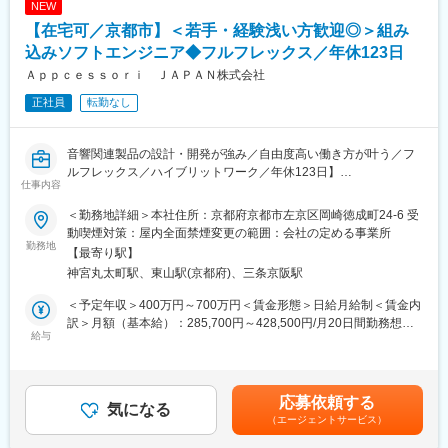
NEW
コン／株式会社デンソーテン／株式会社日立ハイテク／株式会社
変更の範囲：会社の定める業務
SUBARU／日本製鉄株式会社(敬称略)
【在宅可／京都市】＜若手・経験浅い方歓迎◎＞組み
■メイテックグループについて：
込みソフトエンジニア◆フルフレックス／年休123日
◇生涯プロエンジニア：
Ａｐｐｃｅｓｓｏｒｉ ＪＡＰＡＮ株式会社
・エンジニアのキャリアを第一に考えます。半年に一回拠点長と
の面談があり、自身のキャリアを見つめ目指したい方向性を考え
正社員
転勤なし
る場がございます。適宜担当営業との面談も設定され、現時点の
スキルから将来的にどんな経験を積むべきかを相談できる環境で
す。
音響関連製品の設計・開発が強み／自由度高い働き方が叶う／フ
・1974年に設立され、業界初の定年退職者を輩出。以降400名を
ルフレックス／ハイブリットワーク／年休123日】
仕事内容
超えるエンジニアが定年退職を迎えております。
◇充実の研修体制：
■職務内容：
＜勤務地詳細＞本社住所：京都府京都市左京区岡崎徳成町24-6 受
研修費用は売上の8%を投資しており、「技術力」と「人間力」の
回路・基板設計エンジニアとして、オーディオ製品または新規プ
動喫煙対策：屋内全面禁煙変更の範囲：会社の定める事業所
向上を軸に様々な機会を提供しております。年間550回の技術研
ロダクト開発に携わっていただきます。
勤務地
【最寄り駅】
修のみならず、エンジニア主催の勉強会が900回以上開催されて
入社後はベテランエンジニアのもとで、仕様検討～設計～評価ま
神宮丸太町駅、東山駅(京都府)、三条京阪駅
おります。
で段階的に経験を積んでいただきます。
◇福利厚生：
＜予定年収＞400万円～700万円＜賃金形態＞日給月給制＜賃金内
定年までの長い時間軸で、給与や将来について不安を感じること
※プロジェクトや担当フェーズはご経験により決定いたします。
訳＞月額（基本給）：285,700円～428,500円/月20日間勤務想定
なく、仕事に集中できるように、「待遇面」での支援も充実して
＜1＞小物電子機器、イヤホン、ゲーミングコントローラーなどオ
給与
＜想定月額＞285,700円～428,500円＜昇給有無＞有＜残業手当＞
おります。また、たとえ案件のない待機の状態であったとして
ーディオ製品の設計：
有＜給与補足＞※経験・能力等を考慮の上、当社規定により決定し
も、給与が下がる事はなく安心して就業できます。※コロナ禍でも
常に、新たなユーザー体験を提供すべく、新たな技術を搭載した
ます。■昇給：有■賞与：年2回賃金はあくまでも目安の金額であ
変動に強い会社としてランキング入りをしております（東洋経済
製品の設計を実施しております。
り、選考を通じて上下する可能性があります。月給(月額)は固定手
応募依頼する
オンライン）
＜2＞新規プロジェクトの設計：
気になる
当を含めた表記です。
（エージェントサービス）
ネットワーク・センサー・AI・モバイルアプリを組み合わせた、
変更の範囲：会社の定める業務
次世代スマートプロダクトの新規開発プロジェクトにおいて、ハ