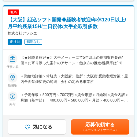
ードウェア（回路・RF領域）を中心としたコンポーネント設計を
担っていただきます。
NEW
開発はアメリカ・インド・日本の3拠点で進行しており、各拠点と
【大阪】組込ソフト開発◆経験者歓迎/年休120日以上/
連携しながら行います。
月平均残業15H/土日祝休/大手企取引多数
※英語でのコミュニケーションが必要になります。翻訳ツールを使
株式会社アソシエ
いながらメール、チャットのやり取りが出来れば問題ございませ
正社員
転勤なし
ん。
■働き方について：
【★経験者歓迎★】大手メーカーにて5年以上の長期案件参画/
・フルフレックス制も導入しており自由度高く働くことができま
個々に寄り添った案件のアサイン・働き方の推進/離職率は1％未
す。
仕事内容
満/残業月15h程度～
※入社後一定期間はオフィスへの出社を想定しております。
＜勤務地詳細＞常駐先（大阪府）住所：大阪府 受動喫煙対策：屋
■業務概要：
■教育制度について
内全面禁煙変更の範囲：会社の定める事業所
・大手企業を中心とした取引先にチームで常駐し、組み込みソフ
勤務地
・入社後はベテラン社員の方が丁寧に指導・フォローを行いま
トウェア開発業務をお任せします。
す。
＜予定年収＞500万円～700万円＜賃金形態＞月給制＜賃金内訳＞
■業務詳細：
・風通しがよく、チームで随時相談ができる環境です。
月額（基本給）：400,000円～580,000円＜月給＞400,000円～
・製品について：車載、家電、飛行機、FA機器、発電所などで活
・英語学習のサポート制度も整っており、業務を通じてスキルを
給与
580,000円＜昇給有無＞有＜残業手当＞有＜給与補足＞・賞与無
用されている製品のソフトウェア開発を想定しています。
向上させている社員が多数在籍しています。
（賞与は基本給に含みます。そのぶん、基本給が高く設定されて
・自動車に搭載されるコンピューターなどのシステムを開発や車
※任意でECCビジネス英語（全額会社負担）を受講可能◎
いるため、残業単価は高くなります）・上記年収は15時間分の想
載の組み込みソフトウエア開発に注力しています。
定時間外労働手当を含み算出しています。賃金はあくまでも目安
・案件例：カーナビの仕様変更の案件
応募依頼する
■会社について：
気になる
の金額であり、選考を通じて上下する可能性があります。月給(月
C＋＋等の言語を使用して、ソフトの組み換えをしていただく業
設立以来オンキヨー株式会社から技術者が転籍し、音響製品の設
（エージェントサービス）
額)は固定手当を含めた表記です。
務
計・開発に強みを持っています。現在はアメリカ親会社と連携