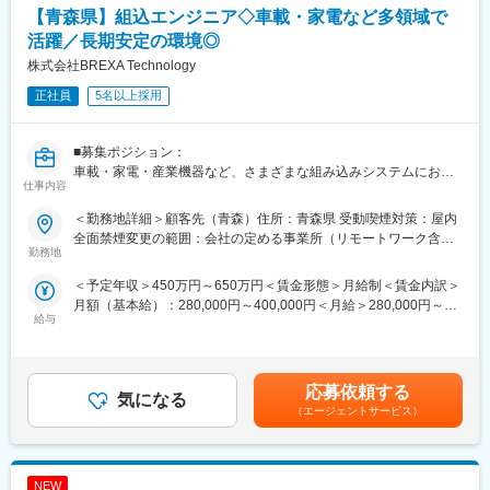
◇車載エアコン制御ソフトウェアの開発
【青森県】組込エンジニア◇車載・家電など多領域で
◇次世代カーナビゲーションシステム制御ソフトウェアの開発
活躍／長期安定の環境◎
◇半導体製造装置の制御ソフトウェアの開発
株式会社BREXA Technology
■当社の魅力ポイント：
正社員
5名以上採用
◇長期で安心して働ける環境
・定年65歳より、腰を据えて働くことが可能
・長期案件が多く、安定した参画が可能
■募集ポジション：
◇経験が活きる工程が中心
車載・家電・産業機器など、さまざまな組み込みシステムにおけ
仕事内容
・設計・実装・解析など、経験値を活かせる業務が豊富
る設計・実装を中心に担当いただくポジションです。これまで培
・コード修正や設計判断など、経験を活かす工程も担当
ってきた経験を活かしながら、安定した環境で長期的に活躍いた
＜勤務地詳細＞顧客先（青森）住所：青森県 受動喫煙対策：屋内
◇幅広い組み込み案件への参画機会
だけます。
全面禁煙変更の範囲：会社の定める事業所（リモートワーク含
・車載・家電・産業機器・IoTなど多領域を担当
勤務地
む）
・仕様検討や設計判断など、経験に応じた工程を担当
■想定業務：
＜予定年収＞450万円～650万円＜賃金形態＞月給制＜賃金内訳＞
◇仕様理解・調査
月額（基本給）：280,000円～400,000円＜月給＞280,000円～
変更の範囲：会社の定める業務
・機能・ロジックの整理
給与
400,000円＜昇給有無＞有＜残業手当＞有＜給与補足＞※スキル経
・信号・インタフェースの確認
験年数を考慮し話し合いの上、決定■昇給：年2回（4月・10月）
◇設計・モデル化
賃金はあくまでも目安の金額であり、選考を通じて上下する可能
・詳細設計（シーケンス／状態遷移など）
性があります。月給(月額)は固定手当を含めた表記です。
・UML／PlantUML を用いたモデル作成
応募依頼する
気になる
◇検証・解析
（エージェントサービス）
・単体／結合テストの設計・実施
・軽微なコード修正（処理単位の補完など）
NEW
■直近の案件事例（リモートでの働き方も可能）：