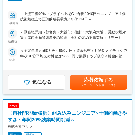
含め技術力を研鑽可能
◎最先端の技術情報を知る担当営業とともに身につけるべき技術
や経験すべき業界を考え、キャリアを形成できる戦略的ローテー
～上流工程90%／プライム上場G／年間1040回のエンジニア主催
ション制度
技術勉強会で圧倒的成長環境／年休124日～
仕事内容
◎配属先メーカーの現場新入社員OJT・技術指導を担うほどの技
術力への圧倒的信頼
■業務内容：
＜勤務地詳細＞顧客先（大阪市）住所：大阪府大阪市 受動喫煙対
◎技術単価平均5,881円のハイレベルなPJTを担当可能
仕様検討～詳細設計・評価まで担当可能です。
策：屋内全面禁煙変更の範囲：会社の定める事業所（リモートワ
◎上流工程PJTが約90%
勤務地
ーク含む）
■製品：
＜予定年収＞560万円～950万円＜賃金形態＞月給制メイテックで
■主要取引先TOP10（2025年3月期）／敬称略
ゲーム機器・関連機器
年収UP◎平均技術料金は5,881 円で業界トップ級◎＜賃金内訳＞
株式会社デンソー、三菱重工業株式会社、ソニーセミコンダクタ
給与
月額（基本給）：282,700円～474,700円＜月給＞282,700円～
ソリューションズ株式会社、株式会社ニコン、株式会社日立ハイ
【開発環境】
474,700円＜昇給有無＞有＜残業手当＞有＜給与補足＞■賞与：年
テク、本田技研工業株式会社、株式会社デンソーテン、株式会社
C、C++
2回（6､12月）賃金はあくまでも目安の金額であり、選考を通じ
ＳＵＢＡＲＵ、ヤマハ発動機株式会社、トヨタ自動車株式会社等
て上下する可能性があります。月給(月額)は固定手当を含めた表記
取引先4,000社（グループ計）
■組織構成：
応募依頼する
気になる
です。
メイテックメンバー１名
（エージェントサービス）
変更の範囲：会社の定める業務
■得られる経験：
エンターテインメント業界での業務経験を得ることが可能です。
NEW
また、ゲームに関する開発に携わることができるため、やりがい
も高く、組込み人材としてのキャリアアップが可能です。
【自社開発/新横浜】組み込みエンジニア~圧倒的働きや
すさ・年間20%残業時間削減～
＜魅力＞
株式会社マリノ
◎エンジニアとしての市場価値向上が年収に直結する評価制度
（年収1000万円越えの現役エンジニアも在籍）
正社員
転勤なし