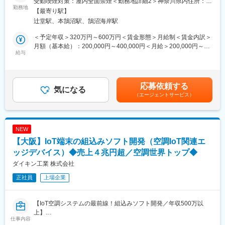
受動喫煙対策：屋内全面禁煙＜勤務地詳細2＞神奈川県内住所：神
2011年の創業以来、湘南・神奈川県の地場IT企業として地域活性
勤務地
奈川県 受動喫煙対策：屋内全面禁煙＜勤務地詳細3＞東京都住
【最寄り駅】
をはかっています。当社は社長の方針として急激に人数を増やす
■世界トップシェアを誇るグループ基盤：
所：東京都 受動喫煙対策：屋内全面禁煙変更の範囲：会社の定め
辻堂駅、本鵠沼駅、鵠沼海岸駅
のではなく、しっかりと目の届く範囲で社員を評価したい・社員
・2018年2月、同社は数あるテレビメーカーの中でも世界トップ
る事業所
とその家族までを幸せにしたいという想いの元、事業を展開して
クラスのシェアを誇る「ハイセンスグループ」の傘下に加わりま
＜予定年収＞320万円～600万円＜賃金形態＞月給制＜賃金内訳＞
きました。そんな当社の仲間になってくれるSEを募集いたしま
した。
月額（基本給）：200,000円～400,000円＜月給＞200,000円～
す。
給与
・これまで築き上げてきた「レグザ」のブランド力はそのまま
400,000円＜昇給有無＞有＜残業手当＞有＜給与補足＞※年収は経
に、世界130か国の地域の人々に愛される圧倒的なマーケット力
験やスキルに応じて当社規定により決定■賞与：年2回(5月、11
■業務詳細
を武器に、積極的な展開を進めて参ります。
月)※昨年度支給実績平均4か月分■昇給：年1回(12月）■手当：資
組み込み、汎用機系のシステム開発を中心にSE業務をご担当いた
格手当月2,000~4,000円、在宅勤務手当1日につき150円、メンタ
応募依頼する
だきます。
気になる
変更の範囲：会社の定める業務
ー手当月3,000円～5,000円、食事補助月3000円賃金はあくまでも
（エージェントサービス）
・設計：開発の比率＝5：5
目安の金額であり、選考を通じて上下する可能性があります。月
・要件定義
給(月額)は固定手当を含めた表記です。
・基本設計、詳細設計
・開発
NEW
・テスト
【大阪】IoT端末の組込みソフト開発（空調IoT関連エ
■顧客先
ッジデバイス）◆売上４兆円超／空調世界トップ◆
メーカー、金融、通信、各種保険、公共等
ダイキン工業 株式会社
正社員
上場企業
■案件例
・組込系：メーカー様向け複合機開発（C,C++）
【IoT空調システムの最前線！組込みソフト開発／年収500万以
■働き方
上】
・残業約10h：毎日定時退社している社員も多く、家族と過ごす
仕事内容
■担当業務
時間や趣味の時間も確保できます。