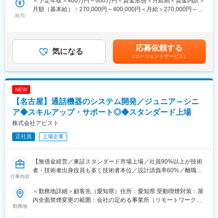
＜予定年収＞400万円～600万円＜賃金形態＞月給制＜賃金内訳＞
今回のポジションは町田周辺の企業様に常駐して頂くポジション
・同じフロアには、ソフトウェアやハードウェアをはじめとする
月額（基本給）：270,000円～400,000円＜月給＞270,000円～
になります。
給与
さまざまな分野の技術者が在籍しており、分野を越えて相談や意
400,000円＜昇給有無＞有＜残業手当＞有＜給与補足＞【前職の
見交換を行いながら開発を進めています。
給与以上を保証します】※経験・スキル・前職の給与などを考慮の
■PJT一例
・商品企画段階の仕様検討に参画し、設計・実装・リリースまで
上、当社規定により優遇します。■評価実施：年1回（自己アピー
4Kテレビの組み込み開発、医療機関のシステム開発、自動車関連
一貫して携わることができるため、自身が開発に関わった商品が
ル提出など、各種施策あり）■賞与：年1回（会社業績により支
応募依頼する
メーカーのシステム開発など
気になる
お客様の手に届き、実際に演奏されていることを実感でき、チー
給）■昇給：年1回（改定4月）賃金はあくまでも目安の金額であ
（エージェントサービス）
ムとしてものづくりの喜びを共有できます。
り、選考を通じて上下する可能性があります。月給(月額)は固定手
開発言語：C、C++ 等
当を含めた表記です。
※上記以外の開発環境を希望の場合でも対応可能です。
変更の範囲：会社の定める業務
NEW
■組織社風
【名古屋】通話機器のシステム開発／ジュニア～シニ
社員36名のうち、エンジニア30名が在籍しています。
（20~40代まで幅広い年代で構成）
ア◆スキルアップ・サポート◎◆スタンダード上場
少人数ならではの落ち着いた居心地のいい雰囲気で、誰と一緒に
株式会社アビスト
働いているのかが見えるため相談しやすく、横との繋がりを大事
正社員
上場企業
にできる環境です。
自由度も高い為、ご自身のやりたい事がしっかり尊重される文化
です。
【無借金経営／東証スタンダード市場上場／社員90%以上が技術
者・技術者出身役員も多く技術者本位／設計請負率60%／離職率
■働きやすさ◎
仕事内容
5％以下／スキルアップ◎】
・入社後定着率90％
・残業平均10時間程度（スケジュールに余裕を持たせており、無
＜勤務地詳細＞顧客先（愛知県）住所：愛知県 受動喫煙対策：屋
■業務内容：
理をしないように心がけ、残業管理をしっかりしております）
内全面禁煙変更の範囲：会社の定める事業所（リモートワーク含
施設内通話システムの組込みソフト設計・開発
勤務地
・リモート案件あり（フルリモート案件もあり）
む）
設計～システムテスト
※案件、スキルに寄ります