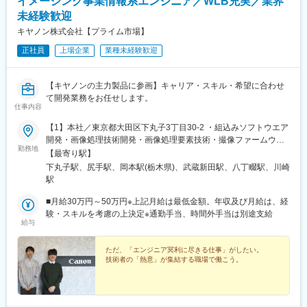
イメージング事業情報系エンジニア／WLB充実／業界
未経験歓迎
キヤノン株式会社【プライム市場】
正社員
上場企業
業種未経験歓迎
【キヤノンの主力製品に参画】キャリア・スキル・希望に合わせ
て開発業務をお任せします。
仕事内容
【1】本社／東京都大田区下丸子3丁目30-2 ・組込みソフトウエア
開発・画像処理技術開発・画像処理要素技術・撮像ファームウェ
勤務地
ア設計・アプリ・クラウドサービス・AI解析・カメラ交換レンズ
【最寄り駅】
のファームウェア開発【2】川崎事業所／神奈川県川崎市幸区柳町
下丸子駅、尻手駅、岡本駅(栃木県)、武蔵新田駅、八丁畷駅、川崎
70-1・画像処理技術開発・アプリ・クラウドサービス・AI解析
駅
【3】宇都宮光学機器事業所／栃木県宇都宮市清原工業団地20-2
※マイカー通勤可能（規定あり）・カメラ交換レンズのファームウ
■月給30万円～50万円※上記月給は最低金額。年収及び月給は、経
ェア開発★受動喫煙対策：敷地内全面禁煙
験・スキルを考慮の上決定※通勤手当、時間外手当は別途支給
給与
ただ、「エンジニア冥利に尽きる仕事」がしたい。
技術者の「熱意」が集結する職場で働こう。