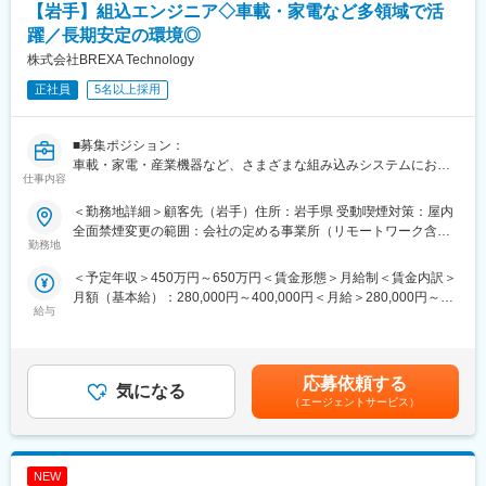
ます。
◇車載エアコン制御ソフトウェアの開発
【岩手】組込エンジニア◇車載・家電など多領域で活
◇次世代カーナビゲーションシステム制御ソフトウェアの開発
躍／長期安定の環境◎
（3）安心の評価制度
◇半導体製造装置の制御ソフトウェアの開発
株式会社BREXA Technology
・当社は職能によるグレード制で、年間目標を設定し評価を行う
制度を取り入れています。
■当社の魅力ポイント：
正社員
5名以上採用
・自己評価の上に、就業先で実施するアンケートや担当者へのヒ
◇長期で安心して働ける環境
アリングと、当社所属長の判断、また査定会議で評価が決定しま
・定年65歳より、腰を据えて働くことが可能
す。
・長期案件が多く、安定した参画が可能
■募集ポジション：
・評価基準やプロセスが明確で、がんばりがきちんと評価されま
◇経験が活きる工程が中心
車載・家電・産業機器など、さまざまな組み込みシステムにおけ
す。
仕事内容
・設計・実装・解析など、経験値を活かせる業務が豊富
る設計・実装を中心に担当いただくポジションです。これまで培
・コード修正や設計判断など、経験を活かす工程も担当
ってきた経験を活かしながら、安定した環境で長期的に活躍いた
＜勤務地詳細＞顧客先（岩手）住所：岩手県 受動喫煙対策：屋内
■企業概要：
◇幅広い組み込み案件への参画機会
だけます。
全面禁煙変更の範囲：会社の定める事業所（リモートワーク含
・当社は(株)富士テクノホールディングス（東証TOKYO Pro
・車載・家電・産業機器・IoTなど多領域を担当
勤務地
む）
Market上場）を持株会社とする「富士テクノグループ」の中核事
・仕様検討や設計判断など、経験に応じた工程を担当
■想定業務：
業会社です。
＜予定年収＞450万円～650万円＜賃金形態＞月給制＜賃金内訳＞
◇仕様理解・調査
・1976年創業以来培ってきた技術力で、大手製造メーカ（産業機
月額（基本給）：280,000円～400,000円＜月給＞280,000円～
変更の範囲：会社の定める業務
・機能・ロジックの整理
給与
械、自動車、半導体製造装置、精密機器、家電、生産設備）の開
400,000円＜昇給有無＞有＜残業手当＞有＜給与補足＞※スキル経
・信号・インタフェースの確認
発業務を支援しています。
験年数を考慮し話し合いの上、決定■昇給：年2回（4月・10月）
◇設計・モデル化
賃金はあくまでも目安の金額であり、選考を通じて上下する可能
・詳細設計（シーケンス／状態遷移など）
変更の範囲：会社の定める業務
性があります。月給(月額)は固定手当を含めた表記です。
・UML／PlantUML を用いたモデル作成
応募依頼する
気になる
◇検証・解析
（エージェントサービス）
・単体／結合テストの設計・実施
・軽微なコード修正（処理単位の補完など）
NEW
■直近の案件事例（リモートでの働き方も可能）：