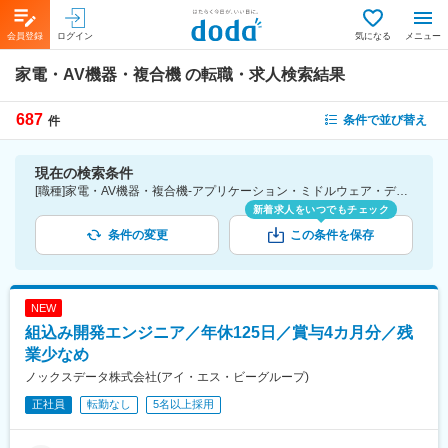
会員登録
ログイン
気になる
メニュー
家電・AV機器・複合機
の転職・求人検索結果
687
条件で並び替え
件
現在の検索条件
[職種]家電・AV機器・複合機-アプリケーション・ミドルウェア・デバイスドライバ・ファームウェア
新着求人をいつでもチェック
条件の変更
この条件を保存
NEW
組込み開発エンジニア／年休125日／賞与4カ月分／残
業少なめ
ノックスデータ株式会社(アイ・エス・ビーグループ)
正社員
転勤なし
5名以上採用