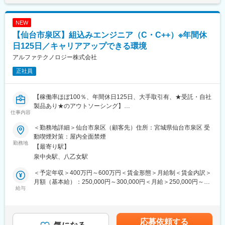
・案件状況：ハード1台に対して、複数仕様のソフトを組み込むニ
し、PC・スマホ・ゲーミング機器向け音響製品を中心に、IT大手
ーズが増加している背景からソフト組み換えの業務を受注するこ
各社の開発・設計を担い、業績を伸ばしています。
NEW
とが最も多いです。
【仙台市泉区】組込みエンジニア（C・C++）※年間休
■今後の戦略
■キャリアパス：
従来のOEM中心の事業モデルから脱却し、自社主導のプロダクト
日125日／キャリアアップできる環境
これまでの技術を活かしてご活躍いただくほか、社員への技術伝
開発・販売へと舵を切っています。今後は新規開発をさらに加速
アルファテクノロジー株式会社
承や組織作り等、中長期での会社作りへの貢献も期待していま
し、エンジニア主体で製品を生み出す環境づくりを進めていま
す。
す。
正社員
※技術者派遣の会社ですが、エンジニア同士で集まり勉強会を開く
など、活発に交流もしています。
■歓迎条件補足：
【稼働率ほぼ100％、年間休日125日、大手取引有、★受託・自社
・Python、C#など、他の言語の知識、使用
■特徴／魅力：
製品あり★のアウトソーシング】
仕事内容
◇個人それぞれの事情や価値観を大切にする組織体制が魅力で、
変更の範囲：会社の定める業務
離職率は1％未満です。案件の希望や休日の取り方など、必ず相談
■業務内容：
＜勤務地詳細＞仙台市泉区（顧客先）住所：宮城県仙台市泉区 受
のうえ柔軟に運用しており、大手にはない小回りのきく運営が特
顧客先である大手業務系システム開発会社にて、IoT関連システム
動喫煙対策：屋内全面禁煙
徴です。
等の組込み開発をご担当いただきます。
勤務地
【最寄り駅】
◇きちんとした技術力こそがエンジニアの身を守ると考えている
・IoT関連のシステム開発
泉中央駅、八乙女駅
ため、エンジニアのスキル向上を念頭にしたアサインをしていま
・カメラ、TV、複合機などに搭載する電子機器の組込み開発
す。
・要件定義～設計～テスト～導入支援まで経験に応じてお任せし
＜予定年収＞400万円～600万円＜賃金形態＞月給制＜賃金内訳＞
◇3か月に１回は同社担当者がお客様と話をし、派遣先のエンジニ
ます。
月額（基本給）：250,000円～300,000円＜月給＞250,000円～
アの状況や働く環境をしっかりと確認しております。
※使用言語：CまたはC++
給与
300,000円＜昇給有無＞有＜残業手当＞有＜給与補足＞※給与詳細
◇配属は大手企業がメインで、年間休日：120日以上/残業：月平
※OS:Linux、Windows、u-iTRON
は、経験・スキルを考慮の上、決定■昇給：年1回（月2,600～
均15H/有給も取得しやすいホワイトな就業環境の中働けます。
35,000円※過去実績）■賞与：年2回（計3月分※過去実績）賃金は
■当社の特徴：
あくまでも目安の金額であり、選考を通じて上下する可能性があ
応募依頼する
■主要取引先：
・当社は、創業時組み込み開発の案件に特化して創業しました。