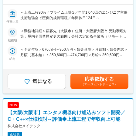
い方向性を考える場が設けられております。また、適宜担当営業
との面談が設定され、現時点のスキルを見つめ、将来的にどんな
経験を積むべきかを相談できる環境があります。
～上流工程90%／プライム上場G／年間1,040回のエンジニア主催
・業界NO1.として多くの顧客から厚い信頼をいただいておりま
技術勉強会で圧倒的成長環境／年間休日124日～
仕事内容
す。開発の上流工程から携われることはもちろん、中には外注選
定を任されているエンジニアもいます。
■業務内容：
＜勤務地詳細＞顧客先（大阪市）住所：大阪府大阪市 受動喫煙対
・1974年に設立されて以来、すでに150名のエンジニアが定年退
デジタルカメラの詳細設計～評価をご担当いただきます。
策：屋内全面禁煙変更の範囲：会社の定める事業所（リモートワ
職を迎えております。
勤務地
ーク含む）
■充実の研修体制：
■製品：
＜予定年収＞670万円～950万円＜賃金形態＞月給制＜賃金内訳＞
「社員一人あたりの研修費ランキング」で5位にランクインしてお
デジタルカメラ
月額（基本給）：350,600円～474,700円＜月給＞350,600円～
り、「技術力」と「人間力」の向上を軸に様々な機械を提供して
給与
474,700円＜昇給有無＞有＜残業手当＞有＜給与補足＞■賞与：年
おります。エンジニアとしてプライドを持ち、スキルアップの意
■ツール／開発環境：
2回（6・12月）賃金はあくまでも目安の金額であり、選考を通じ
欲が高く、常に技術力の鍛錬を行っています。
C言語
て上下する可能性があります。月給(月額)は固定手当を含めた表記
■充実した福利厚生：
です。
定年までの長い時間軸で、給与や将来について不安を感じること
■得られる経験：
応募依頼する
気になる
なく仕事に集中できるように、「待遇面」での支援も充実してお
C言語による組み込み関数を行うことで、ハード・ソフト両面か
（エージェントサービス）
ります。また、案件のない待機期間も給与が下がることはなく、
ら開発を進めるスキルを身につけることができます。画像処理や
安心して就業できます。
リアルタイム制御の技術は、車載・医療・IoTなど幅広く製品分野
に応用が可能です。
変更の範囲：会社の定める業務
NEW
■魅力：
【大阪/大阪市】エンタメ機器向け組込みソフト開発／
◎エンジニアとしての市場価値向上が年収に直結する評価制度
C・C++×仕様検討～評価◆上流工程で年収向上可能
（年収1,000万円越えの現役エンジニアも在籍）
株式会社メイテック
◎年間1,040回のエンジニア主催技術勉強会で圧倒的成長環境
◎業界や職種を超えたメイテックの仲間とつながり自主勉強会も
正社員