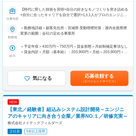
領域も予防保全・予知保全、省エネ制御・エネルギーマネジメン
ト、営業提案の最適化・自動化と一気に製品ライフサイクル全体
【時代に即した技術を習得×自分の好きなモノづくりを突き詰める
に広げる野心的な取り組みで、通信技術（安価な広域無線通信、
×自分に合ったキャリアを自分で選択×1人1人がプロのエンジニア
仕事内容
近接無線通信、高速電力線通信、双方向通信、メッシュ）、組込
をして技術を高め続ける】
機器とクラウドとの連携といった新しい技術を取り入れながら、
転職回数多い方でも歓迎／東証プライム上場G／研修制度充実／
＜勤務地詳細＞顧客先住所：宮城県 受動喫煙対策：屋内全面禁煙
新しい価値を作り出しています。
平均年収600万以上／残業月平均17H／多業界に展開し安定／エン
変更の範囲：会社の定める事業所
・ダイキン工業はIoT、AI時代の到来を機会ととらえ、テクノロジ
ジニアのキャリアを重視／生涯プロエンジニアとして活躍可能
勤務地
ー・イノベーションセンターを起点に産学連携やIoT人材の確保、
■職務内容：
＜予定年収＞430万円～750万円＜賃金形態＞月給制補足事項なし
ベンチャーとの提携などを進め、社内外の垣根を超えた協創環境
当社顧客先における、C言語、C++、C#、アセンブラ等による、
＜賃金内訳＞月額（基本給）：203,900円＜月給＞203,900円＜昇
を作り出し、さまざまなイノベーティブな取り組み、概念検証を
マイコン制御、通信制御システム、その他制御系システムの設計
給与
給有無＞有＜残業手当＞有＜給与補足＞※能力・経験・年齢等を配
行っております。
開発業務。
慮の上、当社規定により決定します。賃金はあくまでも目安の金
・一般的なユーザー企業の様に上流設計だけを担当し、開発作業
■職務詳細：
額であり、選考を通じて上下する可能性があります。月給(月額)は
はパートナー企業に委託するという形ではなく、ダイキン工業の
携帯電話通信制御、FA機器動作制御、DSC等のデジタル画像信号
固定手当を含めた表記です。
エンジニアも設計／開発作業を担当してもらう体制を取っており
制御、車載関連部品制御等。プラットフォームはWindows、
応募依頼する
気になる
ます。
Linux、Unix等。
（エージェントサービス）
変更の範囲：会社の定める業務
■メイテックグループについて：
◇生涯プロエンジニア：
NEW
・エンジニアのキャリアを第一に考えます。半年に一回拠点長と
の面談があり、自身のキャリアを見つめ目指したい方向性を考え
【東北／経験者】組込みシステム設計開発～エンジニ
る場がございます。適宜担当営業との面談も設定され、現時点の
アのキャリアに向き合う企業／業界NO.１／研修充実～
スキルから将来的にどんな経験を積むべきかを相談できる環境で
株式会社メイテックフィルダーズ
す。
・1974年に設立され、業界初の定年退職者を輩出。以降400名を
正社員
5名以上採用
超えるエンジニアが定年退職を迎えております。