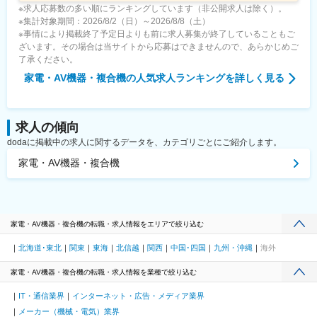
※求人応募数の多い順にランキングしています（非公開求人は除く）。
※集計対象期間：2026/8/2（日）～2026/8/8（土）
※事情により掲載終了予定日よりも前に求人募集が終了していることもご
ざいます。その場合は当サイトから応募はできませんので、あらかじめご
了承ください。
家電・AV機器・複合機
の人気求人ランキングを詳しく見る
求人の傾向
dodaに掲載中の求人に関するデータを、カテゴリごとにご紹介します。
家電・AV機器・複合機
家電・AV機器・複合機の転職・求人情報をエリアで絞り込む
北海道･東北
関東
東海
北信越
関西
中国･四国
九州・沖縄
海外
家電・AV機器・複合機の転職・求人情報を業種で絞り込む
IT・通信業界
インターネット・広告・メディア業界
メーカー（機械・電気）業界