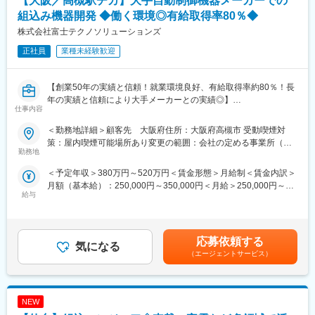
【大阪／高槻駅チカ】大手自動制御機器メーカーでの
将来的には、同社のディレクターとして受託案件の企画からメン
バーマネジメントもお任せしたいと考えております。
組込み機器開発 ◆働く環境◎有給取得率80％◆
株式会社富士テクノソリューションズ
■魔法株式会社について：
正社員
業種未経験歓迎
同社では、大手メーカーからの受託を受け、アニメやゲーム版権
を中心に遊技機の開発を行っています。
同社は、映像やギミックによる演出が遊技機業界で重要視される
【創業50年の実績と信頼！就業環境良好、有給取得率約80％！長
ようになった14年前に、
年の実績と信頼により大手メーカーとの実績◎】
据え置き型ゲーム機器向けのソフトウェアおよび開発のノウハウ
仕事内容
を活かし、進出を行いました。
大手自動制御機器メーカーでの測定機器に接続するPCアプリケー
以降、同社の開発力は業界で評価を受け、現在は大手メーカーか
＜勤務地詳細＞顧客先 大阪府住所：大阪府高槻市 受動喫煙対
ション開発をお任せいたします。
らの安定的にアニメやゲーム版権の遊技機開発を依頼を受けてい
策：屋内喫煙可能場所あり変更の範囲：会社の定める事業所（リ
勤務地
ます。
モートワーク含む）
【業務内容】
＜予定年収＞380万円～520万円＜賃金形態＞月給制＜賃金内訳＞
■対象物：
変更の範囲：会社の定める業務
月額（基本給）：250,000円～350,000円＜月給＞250,000円～
FA（ファクトリー・オートメーション）用センサ、測定器、画像
給与
350,000円＜昇給有無＞有＜残業手当＞有＜給与補足＞■昇給：年
処理機器
1回■賞与：年2回（前年度実績2.5か月分）■通勤手当、残業手
当、単身赴任手当、住宅補助金制度、退職金制度あり賃金はあく
■担当業務：
までも目安の金額であり、選考を通じて上下する可能性がありま
既存機種ソースをベースとした、機能拡張対応、または新規機種
応募依頼する
気になる
す。月給(月額)は固定手当を含めた表記です。
開発
（エージェントサービス）
バーコードやQRコードを生成するライブラリの保守、新規機能対
応
NEW
◎要件仕様をもとに外部設計以降の開発が可能な方、
またはC言語による既存コードの理解ができる方には、