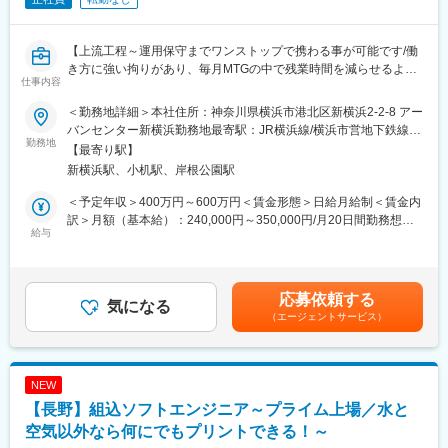
◎年間1040回のエンジニア主催技術勉強会で圧倒的成長環境
◎業界や職種を超えたメイテックの仲間とつながり自主勉強会も
含め技術力を研鑽可能
【上流工程～運用保守までワンストップで携わる事が可能です/働
◎最先端の技術情報を知る担当営業とともに身に着けるべき技術
き方に強い拘りがあり、毎月MTGの中で残業時間を減らせるよう
仕事内容
や経験すべき業界を考え、キャリアを形成できる戦略的ローテー
に管理しております】
ション制度
■担当業務：
＜勤務地詳細＞本社住所：神奈川県横浜市港北区新横浜2-2-8 アー
◎配属先メーカーの現場新入社員OJT・技術指導を担うほどの技
ソフトウエアプロダクト事業において、主として「組み込み開
バンセンター新横浜勤務地最寄駅：JR横浜線/横浜市営地下鉄線／
術力への圧倒的信頼
発」に携わって頂きます。
勤務地
新横浜駅受動喫煙対策：屋内全面禁煙変更の範囲：会社の定める
【最寄り駅】
◎技術単価平均5881円のハイレベルなPJTを担当可能
■業務詳細：
事業所
新横浜駅、小机駅、岸根公園駅
◎上流工程PJTが約90%
『組み込み開発』における下流・上流双方の業務をお任せします
が、将来的に「マネジメント」を担うことを
＜予定年収＞400万円～600万円＜賃金形態＞日給月給制＜賃金内
■主要取引先TOP10(2025年3月期)／敬称略
希望される方の募集となりますので、チームメンバーのサポート
訳＞月額（基本給）：240,000円～350,000円/月20日間勤務想定
株式会社デンソー、三菱重工業株式会社、ソニーセミコンダクタ
やマネージャーの補佐業務をメインにお任せいたします。
給与
その他固定手当/月：10,000円～25,000円＜想定月額＞250,000円
ソリューションズ株式会社、株式会社ニコン、株式会社日立ハイ
主はルータやスイッチ等のネットワーク機器開発および保守業務
～375,000円＜昇給有無＞有＜残業手当＞有＜給与補足＞■賞与年
テク、本田技研工業株式会社、株式会社デンソーテン、株式会社
となりますが、電力会社向けの
2回（7月・12月）■決算賞与（業績による）賃金はあくまでも目
ＳＵＢＡＲＵ、ヤマハ発動機株式会社、トヨタ自動車株式会社等
業務用アプリケーション開発も行っております。
安の金額であり、選考を通じて上下する可能性があります。月給
応募依頼する
取引先4,000社（グループ計）
気になる
(月額)は固定手当を含めた表記です。
（エージェントサービス）
■働き方：
変更の範囲：会社の定める業務
同社は、チームでプロジェクトを進めていきます。2名のマネージ
ャーのもと、10名程の組織で3－4名のチームに分かれてプロジェ
クトを担当します。大手企業から案件を直接定期的に受注してい
NEW
る為、取引先担当者とのやりとりが非常に多いことと、比較的期
【長野】組込ソフトエンジニア～プライム上場／水と
間の長いプロジェクトが多いというのが特徴です。会社設立時か
らある業務であり、会社の要となる部門です。
空気以外なら何にでもプリントできる！～
マネージャーの補佐として上流工程に携わっていただきながら、