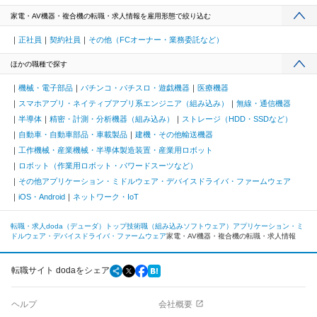
家電・AV機器・複合機の転職・求人情報を雇用形態で絞り込む
正社員
契約社員
その他（FCオーナー・業務委託など）
ほかの職種で探す
機械・電子部品
パチンコ・パチスロ・遊戯機器
医療機器
スマホアプリ・ネイティブアプリ系エンジニア（組み込み）
無線・通信機器
半導体
精密・計測・分析機器（組み込み）
ストレージ（HDD・SSDなど）
自動車・自動車部品・車載製品
建機・その他輸送機器
工作機械・産業機械・半導体製造装置・産業用ロボット
ロボット（作業用ロボット・パワードスーツなど）
その他アプリケーション・ミドルウェア・デバイスドライバ・ファームウェア
iOS・Android
ネットワーク・IoT
転職・求人doda（デューダ）トップ
技術職（組み込みソフトウェア）
アプリケーション・ミ
ドルウェア・デバイスドライバ・ファームウェア
家電・AV機器・複合機の転職・求人情報
転職サイト dodaをシェア
ヘルプ
会社概要