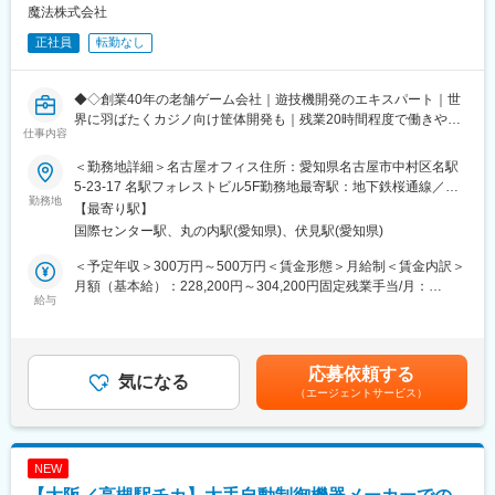
魔法株式会社
■本ポジションの魅力：
正社員
転勤なし
・ファームウェアは製品として外から見えるものではありませ
ん。そのため直接的にユーザーから評価いただくことは稀です。
しかしユーザーからのトラブルの連絡が無い「安定稼働している
◆◇創業40年の老舗ゲーム会社｜遊技機開発のエキスパート｜世
状態」は我々のもっとも誇れる評価だと考えます。
界に羽ばたくカジノ向け筐体開発も｜残業20時間程度で働きやす
仕事内容
・機器がトラブルで動かないことに対しては、当然日常的に対処
い環境◆◇
することも求められますが、それ以上に新しい機能の開発におい
＜勤務地詳細＞名古屋オフィス住所：愛知県名古屋市中村区名駅
て、過去培ってきたコーディング品質（可用性や可読性）に大き
■おすすめPOINT ＼遊技機開発で高評価！国内外で活躍する老舗
5-23-17 名駅フォレストビル5F勤務地最寄駅：地下鉄桜通線／国
な意義を見出しています。
ゲーム会社で遊技機開発のプログラマー募集／
勤務地
際センター駅受動喫煙対策：屋内全面禁煙変更の範囲：会社の定
【最寄り駅】
める事業所
国際センター駅、丸の内駅(愛知県)、伏見駅(愛知県)
■製品の魅力
■職務内容
・同社は【新しさと違いを提供するイノベーターへ】という理念
同社が受託開発をしている遊技機向けに、組込みソフトウェアの
＜予定年収＞300万円～500万円＜賃金形態＞月給制＜賃金内訳＞
のもと、様々な大型の産業用プリンターを開発・販売していま
開発をお任せいたします。
月額（基本給）：228,200円～304,200円固定残業手当/月：
す。
同社では、大手メーカーからの受託を受け、アニメやゲーム版権
給与
71,800円～95,800円（固定残業時間42時間0分/月）超過した時間
・広告物などに用いられる紙や看板はもちろん、服・樹脂・金属
を中心に遊技機の開発をおこなっています。
外労働の残業手当は追加支給＜月給＞300,000円～400,000円（一
など様々な「モノ」に印刷できるプリンター、最先端のUVプリン
特に、役物と呼ばれるギミック部分や当たりの際に流れる映像な
律手当を含む）＜昇給有無＞有＜残業手当＞有＜給与補足＞■成功
タ技術を活用した3Dプリンターを開発しています。
ど、遊技機における「おもしろさ・楽しさ」を演出する、重要な
報酬（インセンティブ）あり担当いただいたプロジェクトの利益
応募依頼する
・エンドユーザー視点での製品開発を進めているため、競合メー
部分の開発をお任せします。
気になる
に応じて、成功報酬（インセンティブ）が支給されます。年間30
カーと比較しても多品種・少ロットに対応できる圧倒的な製品ラ
（エージェントサービス）
・遊技機の抽選・サウンド・ランプ・役物（可動体）の制御プロ
万～100万円程度 ※目安■条件面は年齢・経験・能力を考慮しご
インナップを保有し、顧客の様々な印刷ニーズに応えることがで
グラム製作
提示させていただきます。賃金はあくまでも目安の金額であり、
き、業界トップのシェアを獲得している製品も多数です。
・遊技機の映像の制御プログラム製作
選考を通じて上下する可能性があります。月給(月額)は固定手当を
ただし、ご経歴によっては、システム設計と基幹部分のプログラ
含めた表記です。
NEW
変更の範囲：会社の定める業務
ミングもお任せいたします。