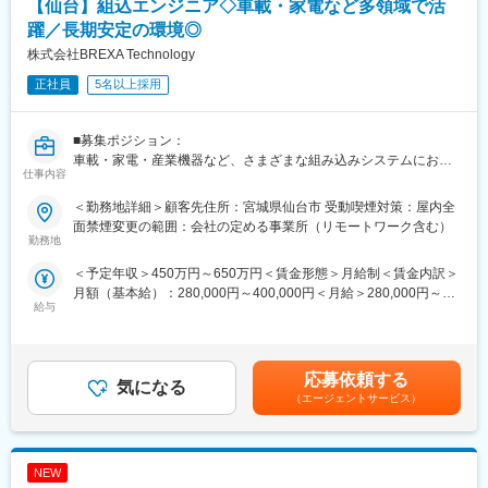
【仙台】組込エンジニア◇車載・家電など多領域で活
50代の現場リーダーの指導のもと、設計フェーズからご参画い
躍／長期安定の環境◎
ただきます。
株式会社BREXA Technology
スキルに応じては、テスト工程からスタートしていただく場合
もございます。
正社員
5名以上採用
【使用言語】
C、C++、git
■募集ポジション：
車載・家電・産業機器など、さまざまな組み込みシステムにおけ
仕事内容
【職場環境】
る設計・実装を中心に担当いただくポジションです。これまで培
◎駅チカで通勤のしやすい現場です。
ってきた経験を活かしながら、安定した環境で長期的に活躍いた
＜勤務地詳細＞顧客先住所：宮城県仙台市 受動喫煙対策：屋内全
◎若手エンジニアも活躍中！第二新卒の方も歓迎です。
だけます。
面禁煙変更の範囲：会社の定める事業所（リモートワーク含む）
勤務地
■当ポジションの魅力：
■想定業務：
＜予定年収＞450万円～650万円＜賃金形態＞月給制＜賃金内訳＞
（1）フォロー体制
◇仕様理解・調査
月額（基本給）：280,000円～400,000円＜月給＞280,000円～
・就業開始後は、一人ひとりに営業担当および当社所属長が必ず
・機能・ロジックの整理
給与
400,000円＜昇給有無＞有＜残業手当＞有＜給与補足＞※スキル経
つきますので、きめ細やかなフォローが可能で、一人で悩むこと
・信号・インタフェースの確認
験年数を考慮し話し合いの上、決定■昇給：年2回（4月・10月）
はありません。
◇設計・モデル化
賃金はあくまでも目安の金額であり、選考を通じて上下する可能
・月に1回のペースを目安に面談を実施しておりますが、個人に合
・詳細設計（シーケンス／状態遷移など）
性があります。月給(月額)は固定手当を含めた表記です。
わせて面談のペースは調整しています。
・UML／PlantUML を用いたモデル作成
応募依頼する
気になる
◇検証・解析
（エージェントサービス）
（2）月報システムの導入
・単体／結合テストの設計・実施
・月に一度、web上で健康状態や仕事の負荷状況、業務内容を申
・軽微なコード修正（処理単位の補完など）
請していただくシステムを導入しています。
・月報の内容次第では、すぐにサポートに入れる体制が整ってい
NEW
■直近の案件事例（リモートでの働き方も可能）：