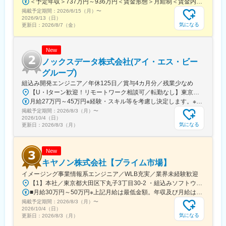
＜予定年収＞737万円～936万円＜賃金形態＞月給制＜賃金内訳＞月額（基本給）：315,000円～400,000円＜月給＞315,000円～400,000円＜昇給有無＞有＜残業手当＞有＜給与補足＞※役職と給与は、経験・能力などを考慮し最終決定■昇給：年1回■賞与：年1回賃金はあくまでも目安の金額であり、選考を通じて上下する可能性があります。月給(月額)は固定手当を含めた表記です。
掲載予定期間：
2026/6/15（月）
〜
2026/9/13（日）
気になる
更新日：
2026/8/7（金）
New
ノックスデータ株式会社(アイ・エス・ビー
グループ)
組込み開発エンジニア／年休125日／賞与4カ月分／残業少なめ
【U・Iターン歓迎！リモートワーク相談可／転勤なし】東京都、愛知県、神奈川県のいずれかのプロジェクト先客先常駐の場合、東京（府中など）または神奈川（横浜など）のプロジェクト先に勤務いただきます。★案件によっては、一部リモートワークを取り入れているチームもあります。※転居を伴う転勤はありません。本社／東京都品川区南大井6-26-2 大森ベルポートB館10F名古屋事業所／愛知県名古屋市中村区名駅4-2-25 名古屋ビルディング桜館603【アクセス】本社／京浜東北線／JR京浜東北線「大森駅」・京急本線「大森海岸駅」より徒歩5分名古屋事業所／地下鉄桜通線「国際センター駅」より徒歩2分、JR・名鉄・近鉄・地下鉄各線「名古屋駅」より徒歩6分受動喫煙対策：あり（屋内分煙）
月給27万円～45万円※経験・スキル等を考慮し決定します。※残業代は別途全額支給します。
掲載予定期間：
2026/8/3（月）
〜
2026/10/4（日）
気になる
更新日：
2026/8/3（月）
New
キヤノン株式会社【プライム市場】
イメージング事業情報系エンジニア／WLB充実／業界未経験歓迎
【1】本社／東京都大田区下丸子3丁目30-2 ・組込みソフトウエア開発・画像処理技術開発・画像処理要素技術・撮像ファームウェア設計・アプリ・クラウドサービス・AI解析・カメラ交換レンズのファームウェア開発【2】川崎事業所／神奈川県川崎市幸区柳町70-1・画像処理技術開発・アプリ・クラウドサービス・AI解析【3】宇都宮光学機器事業所／栃木県宇都宮市清原工業団地20-2 ※マイカー通勤可能（規定あり）・カメラ交換レンズのファームウェア開発★受動喫煙対策：敷地内全面禁煙
■月給30万円～50万円※上記月給は最低金額。年収及び月給は、経験・スキルを考慮の上決定※通勤手当、時間外手当は別途支給
掲載予定期間：
2026/8/3（月）
〜
2026/10/4（日）
気になる
更新日：
2026/8/3（月）