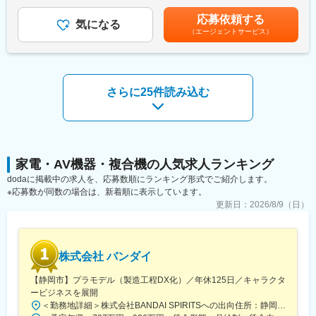
35,000円※過去実績）■賞与：年2回（計3月分※過去実績）賃金は
することで、事業範囲を拡大し売り上げを増加させてきました。
あくまでも目安の金額であり、選考を通じて上下する可能性があ
応募依頼する
長年の実績に伴うノウハウがあることから、創業以来取引が続い
気になる
ります。月給(月額)は固定手当を含めた表記です。
（エージェントサービス）
ている顧客もおり、そういった顧客からは開発等の上流工程の案
件も多数受注しています。
・派遣、請負、受託の案件を幅広く受けています。割合は派遣7
割、受託、請負を合わせて3割です。案件内容としては、車載系案
件、エネルギー関連案件、医療機器案件が主となっています。顧
さらに25件読み込む
客の中には、創業以来取引をしている大手企業もあり、上流から
携わることができる案件もあります。
■就業環境：
・技術、営業の各リーダークラスが密に連携し、一人ひとりの技
術者のスキルアップに役立つ開発案件を担当しています。成長で
家電・AV機器・複合機の人気求人ランキング
きる環境づくりを続け、技術者一人ひとりのスキルアップをサポ
dodaに掲載中の求人を、応募数順にランキング形式でご紹介します。
ートします。
※応募数が同数の場合は、新着順に表示しています。
・経験の浅い方が客先へ行く際は、少なくとも2名以上のチームで
更新日：
2026/8/9（日）
就業します。当社の社員と客先に行くので、安心です。
・希望するキャリアプランが選択できます。技術を極める「エキ
スパートコース」または社員育成にも関わっていく「マネジメン
トコース」を選択できます。
株式会社 バンダイ
【静岡市】プラモデル（製造工程DX化）／年休125日／キャラクタ
ービジネスを展開
＜勤務地詳細＞株式会社BANDAI SPIRITSへの出向住所：静岡県静岡市葵区長沼500-12 勤務地最寄駅：静岡鉄道静岡清水線／長沼駅受動喫煙対策：屋内全面禁煙変更の範囲：会社が指定する場所※リモートワークを含む