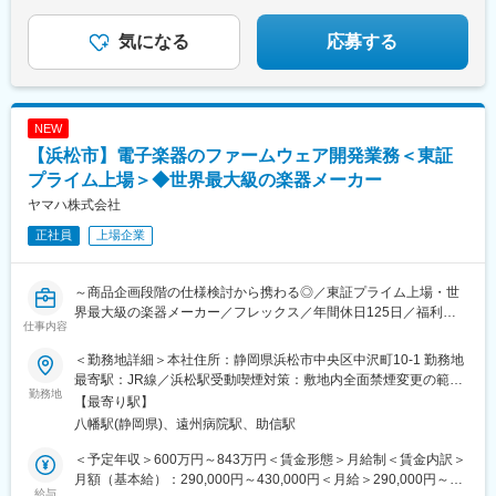
気になる
応募する
NEW
【浜松市】電子楽器のファームウェア開発業務＜東証
プライム上場＞◆世界最大級の楽器メーカー
ヤマハ株式会社
正社員
上場企業
～商品企画段階の仕様検討から携わる◎／東証プライム上場・世
界最大級の楽器メーカー／フレックス／年間休日125日／福利厚
仕事内容
生◎～
＜勤務地詳細＞本社住所：静岡県浜松市中央区中沢町10-1 勤務地
■採用背景：
最寄駅：JR線／浜松駅受動喫煙対策：敷地内全面禁煙変更の範
アレンジャー・ワークステーションやポータブルキーボードとい
勤務地
囲：会社の定める事業所
【最寄り駅】
った電子楽器の開発では、確かなプログラミングスキルに加え、
八幡駅(静岡県)、遠州病院駅、助信駅
従来の電子楽器としての仕様や設計思想を理解し、それらを踏ま
えてより良い形へ発展させていく視点が求められます。近年は、
＜予定年収＞600万円～843万円＜賃金形態＞月給制＜賃金内訳＞
音楽の楽しみ方や演奏スタイル、制作環境が変化しており、こう
月額（基本給）：290,000円～430,000円＜月給＞290,000円～
した流れを捉えた上で、新しい機能や体験を前向きに設計・実装
給与