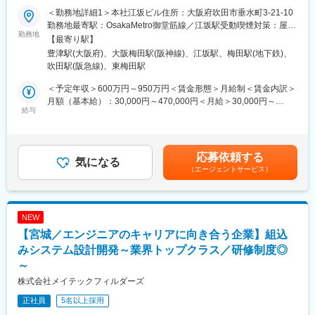
グローバルで垂直立ち上げを行っている空調IoTプラットフォーム
・在宅相談可：フルリモート(2割)、週2日在宅のハイブリッド(8
＜勤務地詳細1＞本社江坂ビル住所：大阪府吹田市垂水町3-21-10
開発において、業務用・家庭用空調機を束ねて集中制御したり、
割)
勤務地最寄駅：OsakaMetro御堂筋線／江坂駅受動喫煙対策：屋内
クラウドプラットフォームと通信したりするエッジやコントロー
勤務地
・会社が働きやすい環境を全面サポート：社長や営業との距離が
全面禁煙＜勤務地詳細2＞本社住所：大阪府大阪市北区梅田1-13-1
【最寄り駅】
ラーの組込みソフト設計を担当頂きます。
近いため、案件や働き方に関しての希望を相談しやすいです。業
大阪梅田ツインタワーズ・サウス勤務地最寄駅：阪急線／梅田駅
豊津駅(大阪府)、大阪梅田駅(阪神線)、江坂駅、梅田駅(地下鉄)、
務量や残業時間、メンバーの増員要請など、どんな要望にも真摯
受動喫煙対策：屋内全面禁煙変更の範囲：会社の定める事業所
吹田駅(阪急線)、東梅田駅
ダイキン工業では全世界の空調機をインターネット接続し、IoT、
に応えます。
（リモートワーク含む）
機械学習、クラウド等の技術を活用したグローバル空調IoTプラッ
＜予定年収＞600万円～950万円＜賃金形態＞月給制＜賃金内訳＞
トフォーム構築を進めております。これによりグローバル空調機
■案件先の決まり方
月額（基本給）：30,000円～470,000円＜月給＞30,000円～
器ビジネスのライフサイクル（開発、製造、販売、施工、保守・
給与
当社担当者から希望の案件をヒアリング、希望をもとに5件ほど案
470,000円＜昇給有無＞有＜残業手当＞有＜給与補足＞※給与詳細
運用、更新など）全てを視野に入れたソリューション展開を狙っ
件をご紹介し、プロジェクトを選択していただきます。面談前の
は、年齢、経験を考慮の上、決定します。■昇給：年1回（4月）■
ております。また、膨大な空調機台数、ユーザー数をグローバ
スキルシート更新や予行練習などを行ない、面談当日は担当営業
賞与：年2回（6月、12月）賃金はあくまでも目安の金額であり、
ル、かつリアルタイム、セキュアに接続し、これまでの空調機に
も同席します。
選考を通じて上下する可能性があります。月給(月額)は固定手当を
応募依頼する
はないセンシング機能や、膨大な計測データ通信、リアルタイム
気になる
含めた表記です。
（エージェントサービス）
自動制御を実現するソフトウェア設計、通信設計を担って頂きま
■組織構成
す。
20～50代（30代、40代が中心）定着率：98％
■使用ツール
■当社の魅力
NEW
・言語：C言語、C++、Python、Rustなど
エンジニア社員からは「営業が元エンジニアで話が通じる」「社
【宮城／エンジニアのキャリアに向き合う企業】組込
・開発環境：RTOS、ないしは組込みLinuxなど
長との距離が近くて会社の一員である実感が得られる」「圧倒的
みシステム設計開発～業界トップクラス／研修制度◎
に早く帰れるようになった」という声が挙がっています。スキル
■仕事のやりがい
を身に着けるスピードもその人に合わせてフォローしています。
～
・ダイキン工業は空調機の販売だけでなく、故障診断やカスタマ
株式会社メイテックフィルダーズ
ーサポートなどソリューション領域でもビジネスを構築していた
変更の範囲：会社の定める業務
実績を持ちます。今回開発するグローバル空調IoTプラットフォー
正社員
5名以上採用
ムでは、この概念を地域としてはグローバルに拡大し、サービス