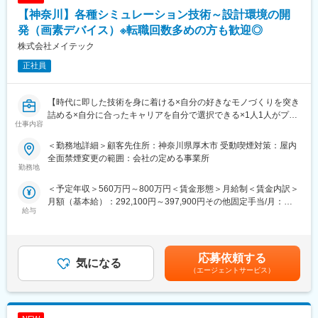
◇車載エアコン制御ソフトウェアの開発
【神奈川】各種シミュレーション技術～設計環境の開
◇次世代カーナビゲーションシステム制御ソフトウェアの開発
発（画素デバイス）※転職回数多めの方も歓迎◎
◇半導体製造装置の制御ソフトウェアの開発
株式会社メイテック
■当社の魅力ポイント：
正社員
◇長期で安心して働ける環境
・定年65歳より、腰を据えて働くことが可能
・長期案件が多く、安定した参画が可能
【時代に即した技術を身に着ける×自分の好きなモノづくりを突き
◇経験が活きる工程が中心
詰める×自分に合ったキャリアを自分で選択できる×1人1人がプロ
仕事内容
・設計・実装・解析など、経験値を活かせる業務が豊富
のエンジニアをして技術を高め続ける】
・コード修正や設計判断など、経験を活かす工程も担当
～転職回数多い方でも歓迎／業界トップクラスの平均年収600万
＜勤務地詳細＞顧客先住所：神奈川県厚木市 受動喫煙対策：屋内
◇幅広い組み込み案件への参画機会
円越え／東証プライム上場G業界大手／多くの業界に展開するこ
全面禁煙変更の範囲：会社の定める事業所
・車載・家電・産業機器・IoTなど多領域を担当
とで安定◎／研修費用は売上の8%を投資／平均残業月20H程度／
勤務地
・仕様検討や設計判断など、経験に応じた工程を担当
生涯プロエンジニア～
＜予定年収＞560万円～800万円＜賃金形態＞月給制＜賃金内訳＞
月額（基本給）：292,100円～397,900円その他固定手当/月：
変更の範囲：会社の定める業務
■職務内容：
給与
1,500円＜月給＞293,600円～399,400円＜昇給有無＞有＜残業手
・画素デバイスを対象とした各種シミュレーション技術、および
当＞有＜給与補足＞※能力・経験・年齢等を配慮の上、当社規定に
設計環境の開発
より決定します。賃金はあくまでも目安の金額であり、選考を通
- 精度よくデバイス特性を予測するためのシミュレーション技術開
じて上下する可能性があります。月給(月額)は固定手当を含めた表
発
応募依頼する
気になる
記です。
- シミュレーションを用いた画素特性の予測と検証
（エージェントサービス）
- 業務効率化を目的としたソフトウエア開発
■業務の魅力：