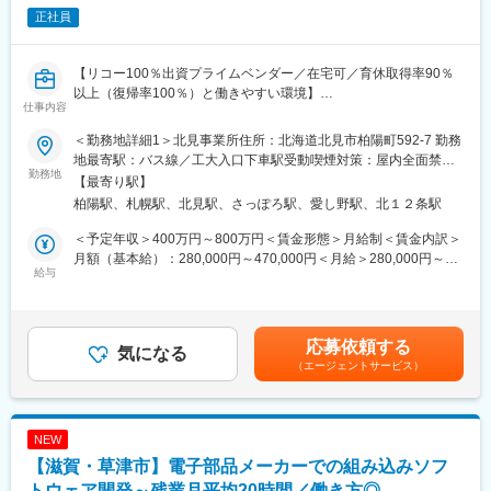
正社員
長できます。
■リモート環境
【リコー100％出資プライムベンダー／在宅可／育休取得率90％
週4在宅で働いております。入社後1か月くらいは出社中心でOJT
以上（復帰率100％）と働きやすい環境】
にて業務に慣れて頂きますが、方針として、在宅中心の勤務体制
仕事内容
を継続していきます。
■業務概要
＜勤務地詳細1＞北見事業所住所：北海道北見市柏陽町592-7 勤務
設計区（リコー/リコー関連会社）と共にエッジデバイス、及び関
■評価制度
地最寄駅：バス線／工大入口下車駅受動喫煙対策：屋内全面禁煙
連ソフトウェアの上流設計・設計・開発・評価を実施
勤務地
10段階の等級制度で評価をしているため、実績に応じた評価を受
＜勤務地詳細2＞札幌事業所住所：北海道札幌市北区北7条西4-12
【最寄り駅】
けられます。また、志向性に合わせて、マネジメント、エキスパ
日本生命札幌北口ビル5階 勤務地最寄駅：ＪＲ線／札幌駅受動喫
柏陽駅、札幌駅、北見駅、さっぽろ駅、愛し野駅、北１２条駅
■ミッション／期待する役割・責任
ートそれぞれに役職が用意され、マネジメント経験を積みたい
煙対策：屋内全面禁煙変更の範囲：当社の定める全国各拠点、な
・ソフトウェアエンジニアとして上流設計から、設計、開発まで
方、技術を尖らせたい方等、自分らしくキャリア選択ができま
らびにリコーグループ各事業所（リモートワークを行う場所を含
＜予定年収＞400万円～800万円＜賃金形態＞月給制＜賃金内訳＞
幅広い工程を担当
す。
む）
月額（基本給）：280,000円～470,000円＜月給＞280,000円～
・製品開発において、顧客の要望や課題を汲み取り、能動的に提
給与
470,000円＜昇給有無＞有＜残業手当＞有＜給与補足＞※上記年収
案・改善を行う
■募集背景
等あくまでも目安となり、経験・能力・年齢等に応じて決定しま
自動車業界は今、100年に一度の大変革期を迎えています。ソフ
す。■賞与：年2回（7月、12月）賃金はあくまでも目安の金額で
■職務詳細
トウェアの重要性が急速に高まる中、当社にも多くの開発依頼が
あり、選考を通じて上下する可能性があります。月給(月額)は固定
応募依頼する
・エッジデバイス製品開発（組み込み開発）
気になる
寄せられています。今後の事業拡大に向けて、即戦力となるエン
手当を含めた表記です。
（エージェントサービス）
・エッジデバイスと連携するソフトウェア設計・開発
ジニアや、将来のリーダー候補を積極的に募集しています。
・エッジデバイスと連携するクラウドサービス設計・開発
■当社の魅力
※顧客折衝：有
・国内唯一のリアルタイムOS製品開発企業です。
NEW
※リーダー業務：有
・AUTOSAR規格への対応だけでなく、準拠製品の開発まで自社
【滋賀・草津市】電子部品メーカーでの組み込みソフ
で完結できるため、実践的かつ高度な技術を習得できます。
■携わる事業・製品・サービス
トウェア開発～残業月平均20時間／働き方◎