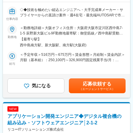
エンジニアの方を対象に社内でのキャリアチェンジを支援する制
度です。
◇◆技術を極めたい組込エンジニアへ・大手完成車メーカー・サ
転職をする必要なく、社内での新しいキャリアを形成し、貴方の
プライヤーからの直請け案件・週4在宅・最先端AUTOSARで市場
仕事内容
エンジニアとしての可能性を広げる事が可能です。
価値を高める環境◇◆
＜勤務地詳細＞大阪オフィス住所：大阪府大阪市淀川区西中島7-
■働く環境：
■業務内容
1-5 辰野新大阪ビル9F勤務地最寄駅：御堂筋線／西中島駅受動喫
◎年間休日：123日
完成車メーカーやサプライヤーからの直請け案件のソフトウェア
勤務地
煙対策：敷地内全面禁煙変更の範囲：会社の定める事業所（リモ
【最寄り駅】
◎全社月平均残業時間：約20時間
開発をお任せします。アプリケーション層からミドルウェア、プ
ートワーク含む）
西中島南方駅、新大阪駅、南方駅(大阪府)
◎定年：65歳（その後も契約社員として継続可能）
ラットフォーム層まで幅広く携わることができ、ソフトウェア技
◎福利厚生：家賃補助制度、資格取得支援、家族手当あり
術と車載ドメイン知識の両方を深められます。
＜予定年収＞516万円～675万円＜賃金形態＞月給制＜賃金内訳＞
月額（基本給）：250,100円～326,900円固定残業手当/月：
■スキルアップ支援体制：
★業務の一例
給与
73,000円～95,400円（固定残業時間25時間0分/月）超過した時間
・24時間365日好きな時間に技術系動画や勉強が可能です。
・車載系アプリケーションおよびプラットフォームのアーキテク
外労働の残業手当は追加支給＜月給＞323,100円～422,300円（一
・Zoomにて技術研修を月数回開催。プログラミングや設計など幅
チャ設計
律手当を含む）＜昇給有無＞有＜残業手当＞有＜給与補足＞・昇
広いトピックスを用意しています。
・車載系ソフトウェアの設計～実装～評価
給は年1回（1月）、賞与年2回(6月、12月)・賞与とは別途、事業
応募依頼する
・スキルUPが給与UPに：アカデミー制度で取得した単位に応じ
・AUTOSAR Classic Platform コンフィグ支援
気になる
部業績に連動した決算賞与制度（1月）があります。◇社歴4年・
て給与UPが行われる仕組みです。
（エージェントサービス）
・AUTOSARを採用した車載システムの研究／試作開発
33歳・課長代理730万円(入社時560万円)◇社歴3年・35歳・アシ
・専門教育機関で技術取得が目指せます。
スタントプロジェクトマネージャー720万円(入社時530万円)賃金
■魅力
はあくまでも目安の金額であり、選考を通じて上下する可能性が
変更の範囲：会社の定める業務
・完成車メーカーや大手サプライヤとの直接取引案件が多数あ
あります。月給(月額)は固定手当を含めた表記です。
NEW
り、最先端の製品・技術に携わることができます。
アプリケーション開発エンジニア◆デジタル複合機の
・SDV（Software Defined Vehicle）やCASEといった業界の変革
トレンドに関わる機会が豊富です。
組み込み・ソフトウェアエンジニア│2-1-2
・AUTOSARや自社開発RTOSなど技術環境が整っており、ただの
リコーITソリューションズ株式会社
作業者ではなく、クライアントと対等に議論できる技術者へと成