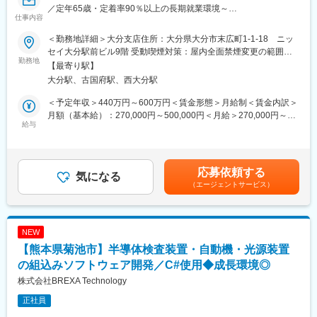
状態」は我々のもっとも誇れる評価だと考えます。
／定年65歳・定着率90％以上の長期就業環境～
仕事内容
・機器がトラブルで動かないことに対しては、当然日常的に対処
することも求められますが、それ以上に新しい機能の開発におい
■仕事内容：
＜勤務地詳細＞大分支店住所：大分県大分市末広町1-1-18 ニッ
て、過去培ってきたコーディング品質（可用性や可読性）に大き
最新カメラ製品開発にて、治工具・装置の制御ソフトをC#で設計
セイ大分駅前ビル9階 受動喫煙対策：屋内全面禁煙変更の範囲：
な意義を見出しています。
いただきます。画像処理機器設定にも関わる技術職です。
勤務地
会社の定める事業所（リモートワーク含む）
【最寄り駅】
大分駅、古国府駅、西大分駅
■製品の魅力
■業務詳細：
・同社は【新しさと違いを提供するイノベーターへ】という理念
・治工具、装置の制御ソフト設計（C#による開発）
＜予定年収＞440万円～600万円＜賃金形態＞月給制＜賃金内訳＞
のもと、様々な大型の産業用プリンターを開発・販売していま
・画像処理機器の設定、制御ロジックの構築
月額（基本給）：270,000円～500,000円＜月給＞270,000円～
す。
・PCベースの制御システム設計、動作検証
給与
500,000円＜昇給有無＞有＜残業手当＞有＜給与補足＞※経験、能
・広告物などに用いられる紙や看板はもちろん、服・樹脂・金属
・社内メンバーとの仕様調整、新規構想の検討
力、スキル等を考慮し、弊社規定により決定します。■普通残業／
など様々な「モノ」に印刷できるプリンター、最先端のUVプリン
深夜残業手当：1分単位で支給■賞与：年2回（7月・12月）■昇
タ技術を活用した3Dプリンターを開発しています。
■働く魅力：
給：年1回（4月）賃金はあくまでも目安の金額であり、選考を通
応募依頼する
・エンドユーザー視点での製品開発を進めているため、競合メー
・最新カメラ製品の開発に携われる最先端の技術環境です。
気になる
じて上下する可能性があります。月給(月額)は固定手当を含めた表
カーと比較しても多品種・少ロットに対応できる圧倒的な製品ラ
（エージェントサービス）
・C#を活かした制御ソフト開発で専門性を高められます。
記です。
インナップを保有し、顧客の様々な印刷ニーズに応えることがで
・画像処理や自動化技術に関わることで技術領域が広がります。
き、業界トップのシェアを獲得している製品も多数です。
・チームでの協働により、設計から実装まで一貫して関われま
す。
NEW
変更の範囲：会社の定める業務
【熊本県菊池市】半導体検査装置・自動機・光源装置
■当社だからこそ実現できるエンジニアとしての未来がある：
＜お取引社数3,900社＞
の組込みソフトウェア開発／C#使用◆成長環境◎
同業他社と比較をしても圧倒的なお取引社数を誇る当社。
株式会社BREXA Technology
当社独占のプロジェクトも多数あり、当社だからこそ挑戦できる
正社員
仕事があります。
＜FA制度＞