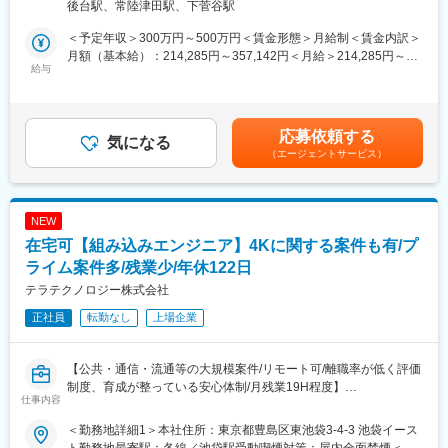
後台駅、常陸津田駅、下菅谷駅
・大手建機メーカー 海外販売ツール、基幹システムのアプリ保
就業します。当社の社員と客先に行くので、安心です。
守
・希望するキャリアプランが選択できます。技術を極める「エキ
＜予定年収＞300万円～500万円＜賃金形態＞月給制＜賃金内訳＞
・通信関連企業 大型プロジェクトのシステムの設計・開発
スパートコース」または社員育成にも関わっていく「マネジメン
月額（基本給）：214,285円～357,142円＜月給＞214,285円～
・火力発電などエネルギー管理システムの設計・開発
給与
トコース」を選択できます。
357,142円＜昇給有無＞有＜残業手当＞有＜給与補足＞予定年収
・デジタルサイネージでのWebデザイン・設計・制作・保守
はあくまでも目安の金額であり、選考を通じて上下する可能性が
・業務支援ツール、各種シミュレータなどの設計・開発
あります。賞与年2回（実績2ヶ月程度）残業手当、稼働手当、役
職手当、技能手当賃金はあくまでも目安の金額であり、選考を通
応募依頼する
気になる
じて上下する可能性があります。月給(月額)は固定手当を含めた表
（エージェントサービス）
記です。
NEW
在宅可【組み込みエンジニア】4Kに関する案件も有/プ
ライム案件多/残業少/年休122日
テラテクノロジー株式会社
正社員
転勤なし
上場企業
【公共・通信・流通等の大規模案件/リモート可/離職率が低く評価
制度、育成が整っている安心体制/月残業19H程度】
仕事内容
■担当業務：
＜勤務地詳細1＞本社住所：東京都豊島区東池袋3-4-3 池袋イース
大手電機メーカ等の制御・組み込み開発案件をお任せします。