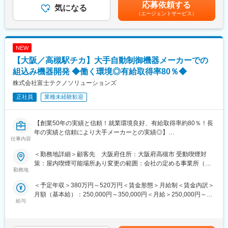
報酬（インセンティブ）あり担当いただいたプロジェクトの利益
応募依頼する
部分の開発をお任せします。
気になる
に応じて、成功報酬（インセンティブ）が支給されます。年間30
（エージェントサービス）
・遊技機の抽選・サウンド・ランプ・役物（可動体）の制御プロ
万～100万円程度 ※目安■条件面は年齢・経験・能力を考慮しご
グラム製作
提示させていただきます。賃金はあくまでも目安の金額であり、
・遊技機の映像の制御プログラム製作
選考を通じて上下する可能性があります。月給(月額)は固定手当を
ただし、ご経歴によっては、システム設計と基幹部分のプログラ
含めた表記です。
NEW
ミングもお任せいたします。
【大阪／高槻駅チカ】大手自動制御機器メーカーでの
将来的には、同社のディレクターとして受託案件の企画からメン
バーマネジメントもお任せしたいと考えております。
組込み機器開発 ◆働く環境◎有給取得率80％◆
株式会社富士テクノソリューションズ
■魔法株式会社について：
正社員
業種未経験歓迎
同社では、大手メーカーからの受託を受け、アニメやゲーム版権
を中心に遊技機の開発を行っています。
同社は、映像やギミックによる演出が遊技機業界で重要視される
【創業50年の実績と信頼！就業環境良好、有給取得率約80％！長
ようになった14年前に、
年の実績と信頼により大手メーカーとの実績◎】
据え置き型ゲーム機器向けのソフトウェアおよび開発のノウハウ
仕事内容
を活かし、進出を行いました。
大手自動制御機器メーカーでの測定機器に接続するPCアプリケー
以降、同社の開発力は業界で評価を受け、現在は大手メーカーか
＜勤務地詳細＞顧客先 大阪府住所：大阪府高槻市 受動喫煙対
ション開発をお任せいたします。
らの安定的にアニメやゲーム版権の遊技機開発を依頼を受けてい
策：屋内喫煙可能場所あり変更の範囲：会社の定める事業所（リ
勤務地
ます。
モートワーク含む）
【業務内容】
＜予定年収＞380万円～520万円＜賃金形態＞月給制＜賃金内訳＞
■対象物：
変更の範囲：会社の定める業務
月額（基本給）：250,000円～350,000円＜月給＞250,000円～
FA（ファクトリー・オートメーション）用センサ、測定器、画像
給与
350,000円＜昇給有無＞有＜残業手当＞有＜給与補足＞■昇給：年
処理機器
1回■賞与：年2回（前年度実績2.5か月分）■通勤手当、残業手
当、単身赴任手当、住宅補助金制度、退職金制度あり賃金はあく
■担当業務：