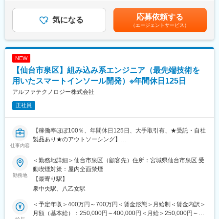
いるため、残業単価は高くなります）・上記年収は15時間分の想
載の組み込みソフトウエア開発に注力しています。
定時間外労働手当を含み算出しています。賃金はあくまでも目安
・案件例：カーナビの仕様変更の案件
応募依頼する
気になる
の金額であり、選考を通じて上下する可能性があります。月給(月
C＋＋等の言語を使用して、ソフトの組み換えをしていただく業
（エージェントサービス）
額)は固定手当を含めた表記です。
務
・案件状況：ハード1台に対して、複数仕様のソフトを組み込むニ
ーズが増加している背景からソフト組み換えの業務を受注するこ
NEW
とが最も多いです。
【仙台市泉区】組み込み系エンジニア（最先端技術を
■キャリアパス：
用いたスマートインソール開発）※年間休日125日
これまでの技術を活かしてご活躍いただくほか、社員への技術伝
アルファテクノロジー株式会社
承や組織作り等、中長期での会社作りへの貢献も期待していま
す。
正社員
※技術者派遣の会社ですが、エンジニア同士で集まり勉強会を開く
など、活発に交流もしています。
【稼働率ほぼ100％、年間休日125日、大手取引有、★受託・自社
■特徴／魅力：
製品あり★のアウトソーシング】
仕事内容
◇個人それぞれの事情や価値観を大切にする組織体制が魅力で、
離職率は1％未満です。案件の希望や休日の取り方など、必ず相談
■業務内容：
＜勤務地詳細＞仙台市泉区（顧客先）住所：宮城県仙台市泉区 受
のうえ柔軟に運用しており、大手にはない小回りのきく運営が特
顧客先である大手業務系システム開発会社にて、スマートインソ
動喫煙対策：屋内全面禁煙
徴です。
ール開発をご担当いただきます。
勤務地
【最寄り駅】
◇きちんとした技術力こそがエンジニアの身を守ると考えている
チームで最先端技術を用いた開発に携わることができます。
泉中央駅、八乙女駅
ため、エンジニアのスキル向上を念頭にしたアサインをしていま
す。
■当社の特徴：
＜予定年収＞400万円～700万円＜賃金形態＞月給制＜賃金内訳＞
◇3か月に１回は同社担当者がお客様と話をし、派遣先のエンジニ
・当社は、創業時組み込み開発の案件に特化して創業しました。
月額（基本給）：250,000円～400,000円＜月給＞250,000円～
アの状況や働く環境をしっかりと確認しております。
組み込みの案件に関しては、一つのサイクルが長期のため、専門