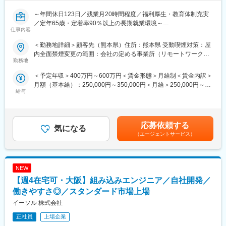
エンジニアの方を対象に社内でのキャリアチェンジを支援する制
～年間休日123日／残業月20時間程度／福利厚生・教育体制充実
度です。
／定年65歳・定着率90％以上の長期就業環境～
転職をする必要なく、社内での新しいキャリアを形成し、貴方の
仕事内容
エンジニアとしての可能性を広げる事が可能です。
■業務概要：
＜勤務地詳細＞顧客先（熊本県）住所：熊本県 受動喫煙対策：屋
半導体検査装置などの組込みソフトウェア開発をお任せ致しま
■働く環境：
内全面禁煙変更の範囲：会社の定める事業所（リモートワーク含
す。
勤務地
◎年間休日：123日
む）
◎全社月平均残業時間：約20時間
＜予定年収＞400万円～600万円＜賃金形態＞月給制＜賃金内訳＞
■業務詳細：
◎定年：65歳（その後も契約社員として継続可能）
月額（基本給）：250,000円～350,000円＜月給＞250,000円～
ご入社後に担当いただく想定配属先の業務は、半導体検査装置、
◎福利厚生：家賃補助制度、資格取得支援、家族手当あり
給与
350,000円＜昇給有無＞有＜残業手当＞有＜給与補足＞※経験、能
自動機、光源装置、プラットフォーム基板、計測モジュール、計
力、スキル等を考慮し、弊社規定により決定します。■普通残業／
測用電源向けの組込みソフトウェア開発業務です。
■スキルアップ支援体制：
深夜残業手当：1分単位で支給■賞与：年2回（7月・12月）■昇
＜具体的には＞
・24時間365日好きな時間に技術系動画や勉強が可能です。
給：年1回（4月）賃金はあくまでも目安の金額であり、選考を通
・C#による組込み制御ソフトの設計・開発・保守
応募依頼する
・Zoomにて技術研修を月数回開催。プログラミングや設計など幅
気になる
じて上下する可能性があります。月給(月額)は固定手当を含めた表
・半導体検査装置や光源装置等の制御アプリケーション開発
広いトピックスを用意しています。
（エージェントサービス）
記です。
・ソフトウェア設計書の作成、コーディング、単体・結合テスト
・スキルUPが給与UPに：アカデミー制度で取得した単位に応じ
・ハードウェアエンジニアや機械設計者との連携による機能検討
て給与UPが行われる仕組みです。
・不具合解析や機能改善対応
・専門教育機関で技術取得が目指せます。
NEW
■当社だからこそ実現できるエンジニアとしての未来がある：
【週4在宅可・大阪】組み込みエンジニア／自社開発／
変更の範囲：会社の定める業務
＜お取引社数3,900社＞
働きやすさ◎／スタンダード市場上場
同業他社と比較をしても圧倒的なお取引社数を誇る当社。
イーソル 株式会社
当社独占のプロジェクトも多数あり、当社だからこそ挑戦できる
仕事があります。
正社員
上場企業
＜FA制度＞