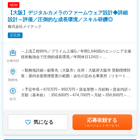
・開発
NEW
・テスト
【大阪】デジタルカメラのファームウェア設計◆詳細
■顧客先
設計～評価／圧倒的な成長環境／スキル研鑽◎
メーカー、金融、通信、各種保険、公共等
株式会社メイテック
正社員
■案件例
・組込系：メーカー様向け複合機開発（C,C++）
～上流工程90%／プライム上場G／年間1,040回のエンジニア主催
■働き方
技術勉強会で圧倒的成長環境／年間休日124日～
・残業約10h：毎日定時退社している社員も多く、家族と過ごす
仕事内容
時間や趣味の時間も確保できます。
■業務内容：
・在宅相談可：フルリモート(2割)、週2日在宅のハイブリッド(8
＜勤務地詳細＞顧客先（大阪市）住所：大阪府大阪市 受動喫煙対
デジタルカメラの詳細設計～評価をご担当いただきます。
割)
策：屋内全面禁煙変更の範囲：会社の定める事業所（リモートワ
勤務地
・会社が働きやすい環境を全面サポート：社長や営業との距離が
ーク含む）
■製品：
近いため、案件や働き方に関しての希望を相談しやすいです。業
＜予定年収＞670万円～950万円＜賃金形態＞月給制＜賃金内訳＞
デジタルカメラ
務量や残業時間、メンバーの増員要請など、どんな要望にも真摯
月額（基本給）：350,600円～474,700円＜月給＞350,600円～
に応えます。
給与
474,700円＜昇給有無＞有＜残業手当＞有＜給与補足＞■賞与：年
■ツール／開発環境：
2回（6・12月）賃金はあくまでも目安の金額であり、選考を通じ
C言語
■案件先の決まり方
て上下する可能性があります。月給(月額)は固定手当を含めた表記
当社担当者から希望の案件をヒアリング、希望をもとに5件ほど案
です。
■得られる経験：
応募依頼する
件をご紹介し、プロジェクトを選択していただきます。面談前の
気になる
C言語による組み込み関数を行うことで、ハード・ソフト両面か
スキルシート更新や予行練習などを行ない、面談当日は担当営業
（エージェントサービス）
ら開発を進めるスキルを身につけることができます。画像処理や
も同席します。
リアルタイム制御の技術は、車載・医療・IoTなど幅広く製品分野