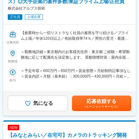
ス）◎大手企業の案件多数/東証プライム上場/正社員
・具体的にはVerilog-HDLやC言語を使用しての業務となります。
株式会社アルプス技研
・類似したツールの使用経験がある方も挑戦可能です。
正社員
上場企業
■働き方：
・想定エリア：勤務地の記載先
・研修期間：Web研修を中心に受講いただき、待機中でも給与は8
【創業時から一切リストラなく社員の雇用を守り続ける／プライ
割支給です。エンジニア全体の平均待機日数は入社して2週間程度
ム上場／年休120日以上／有給取得率74％／男性の育児・看護休
仕事内容
です。※個人によって異なります。
暇も運用実績あり／育児休暇取得率100％）】
・プロジェクトについて：平均３年～5年程度
＜勤務地詳細＞東京都内のお客様先住所：東京都 ご経験・希望勤
■業務内容：
務地に応じて配属先を決定致します。 受動喫煙対策：屋内全面禁
■当社の特徴：
◎既存製品の課題点・顧客から求められる性能要求に対して、チ
勤務地
煙変更の範囲：会社の定める事業所
・大手メーカーとタッグを組む当社では、各分野の最先端PJに参
ーム内での新規アルゴリズム検討と、将来製品仕込みに向けた要
＜予定年収＞600万円～650万円＜賃金形態＞月給制特記事項なし
加できる機会があり、生涯にわたり市場価値を磨き続けることが
素開発
＜賃金内訳＞月額（基本給）：300,000円～430,000円＜月給＞
できます。当社が目指すエンジニアは、複数の技術や多様なスキ
◎検討したアルゴリズムのシミュレーション環境でのプログラム
給与
300,000円～430,000円＜昇給有無＞有＜残業手当＞有＜給与補足
ルを身に付けたプロフェッショナルです。
実装・改良を行い、アルゴリズム仕様書を作成
＞※経験・年齢・能力を考慮の上、優遇します。■残業手当は全額
・当社では、現職より上流工程で働きたい方やメーカー早期退職
支給となります。■賞与：年2回（6月・12月）※平均4.13ヶ月分支
者【40代、50代、60代年齢問わず】の方など数多くの方とご縁が
■当社で働くメリット：
給■給与改定：年1回（7月）賃金はあくまでも目安の金額であ
あり活躍していただいております。
【経営の安定】
応募依頼する
気になる
り、選考を通じて上下する可能性があります。月給(月額)は固定手
・自己資本比率65.8％で経営安定（※通常40％以上あれば健
（エージェントサービス）
当を含めた表記です。
全）。
さらに、売上・経常利益ともに年々増加傾向にあります。
株式上場後は20年以上黒字経営が続いています。
NEW
・創業から57年以上、一度も社員の人員整理をしていません。
初任給も年々アップしています。
【みなとみらい／在宅可】カメラのトラッキング開発