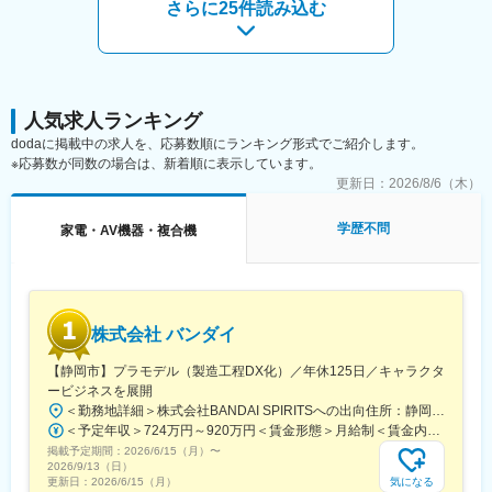
さらに25件読み込む
Linux、JavaScript、HTML/XML、Node.js
【出社予定日数】
月10～15日程度
※評価フェーズでは顧客先へ出社いただく必要があります
人気求人ランキング
■当社の魅力：
dodaに掲載中の求人を、応募数順にランキング形式でご紹介します。
・安定した経営基盤 ：1兆円規模パーソルグルー
※応募数が同数の場合は、新着順に表示しています。
プ
更新日：
2026/8/6（木）
・最先端×豊富な成長機会 ：取引社数2500社／年間2万
案件／大手メーカー就業比率85％／請負比率4割以上
・先端技術にチャレンジ可能 ：官公庁の開発支援や大学、
学歴不問
家電・AV機器・複合機
研究機関との共同研究案件（空飛ぶクルマ・ドローン・モビリテ
ィーワン・EVクレーン車開発等）
・尖った技術力 ：商用車メーカーの開発部門からスタート。現在
自社開発拠点全国6拠点展開（＝オフサイト請負開発拠点）
・安心感のある仕組み ：キャリア面談を通じた配
株式会社 バンダイ
属プロセス・チーム配属によるフォロー体制有
・安心して働ける環境 ：平均案件配属期間5～6
【静岡市】プラモデル（製造工程DX化）／年休125日／キャラクタ
年、平均残業時間19.3h／有給取得率80.3％／産休育休取得率
ービジネスを展開
100％(男性育休実績有)
＜勤務地詳細＞株式会社BANDAI SPIRITSへの出向住所：静岡県静岡市葵区長沼500-12 勤務地最寄駅：静岡鉄道静岡清水線／長沼駅受動喫煙対策：屋内全面禁煙変更の範囲：会社が指定する場所※リモートワークを含む
・多様な研修・教育プログラム ：講師が話す670講座／一
＜予定年収＞724万円～920万円＜賃金形態＞月給制＜賃金内訳＞月額（基本給）：315,000円～400,000円＜月給＞315,000円～400,000円＜昇給有無＞有＜残業手当＞有＜給与補足＞※役職と給与は、経験・能力などを考慮し最終決定■昇給：年1回■賞与：年1回賃金はあくまでも目安の金額であり、選考を通じて上下する可能性があります。月給(月額)は固定手当を含めた表記です。
人学習260講座／各技術部・課内の勉強会500回
掲載予定期間：
2026/6/15（月）
〜
・実用性×個別性の高い支援制度：年間最大100万円の自己実現支
2026/9/13（日）
気になる
更新日：
2026/6/15（月）
援金／資格取得支援260資格 他