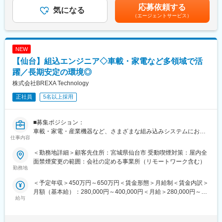
までも目安の金額であり、選考を通じて上下する可能性がありま
既存機種ソースをベースとした、機能拡張対応、または新規機種
応募依頼する
気になる
す。月給(月額)は固定手当を含めた表記です。
開発
（エージェントサービス）
バーコードやQRコードを生成するライブラリの保守、新規機能対
応
NEW
◎要件仕様をもとに外部設計以降の開発が可能な方、
またはC言語による既存コードの理解ができる方には、
【仙台】組込エンジニア◇車載・家電など多領域で活
50代の現場リーダーの指導のもと、設計フェーズからご参画い
躍／長期安定の環境◎
ただきます。
株式会社BREXA Technology
スキルに応じては、テスト工程からスタートしていただく場合
もございます。
正社員
5名以上採用
【使用言語】
C、C++、git
■募集ポジション：
車載・家電・産業機器など、さまざまな組み込みシステムにおけ
仕事内容
【職場環境】
る設計・実装を中心に担当いただくポジションです。これまで培
◎駅チカで通勤のしやすい現場です。
ってきた経験を活かしながら、安定した環境で長期的に活躍いた
＜勤務地詳細＞顧客先住所：宮城県仙台市 受動喫煙対策：屋内全
◎若手エンジニアも活躍中！第二新卒の方も歓迎です。
だけます。
面禁煙変更の範囲：会社の定める事業所（リモートワーク含む）
勤務地
■当ポジションの魅力：
■想定業務：
＜予定年収＞450万円～650万円＜賃金形態＞月給制＜賃金内訳＞
（1）フォロー体制
◇仕様理解・調査
月額（基本給）：280,000円～400,000円＜月給＞280,000円～
・就業開始後は、一人ひとりに営業担当および当社所属長が必ず
・機能・ロジックの整理
給与
400,000円＜昇給有無＞有＜残業手当＞有＜給与補足＞※スキル経
つきますので、きめ細やかなフォローが可能で、一人で悩むこと
・信号・インタフェースの確認
験年数を考慮し話し合いの上、決定■昇給：年2回（4月・10月）
はありません。
◇設計・モデル化
賃金はあくまでも目安の金額であり、選考を通じて上下する可能
・月に1回のペースを目安に面談を実施しておりますが、個人に合
・詳細設計（シーケンス／状態遷移など）