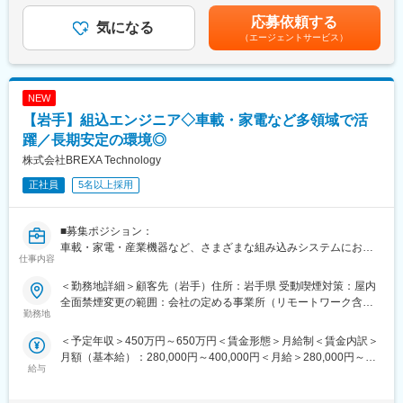
・詳細設計（シーケンス／状態遷移など）
変更の範囲：会社の定める業務
性があります。月給(月額)は固定手当を含めた表記です。
・UML／PlantUML を用いたモデル作成
応募依頼する
気になる
◇検証・解析
（エージェントサービス）
・単体／結合テストの設計・実施
・軽微なコード修正（処理単位の補完など）
NEW
■直近の案件事例（リモートでの働き方も可能）：
◇車載エアコン制御ソフトウェアの開発
【岩手】組込エンジニア◇車載・家電など多領域で活
◇次世代カーナビゲーションシステム制御ソフトウェアの開発
躍／長期安定の環境◎
◇半導体製造装置の制御ソフトウェアの開発
株式会社BREXA Technology
■当社の魅力ポイント：
正社員
5名以上採用
◇長期で安心して働ける環境
・定年65歳より、腰を据えて働くことが可能
・長期案件が多く、安定した参画が可能
■募集ポジション：
◇経験が活きる工程が中心
車載・家電・産業機器など、さまざまな組み込みシステムにおけ
仕事内容
・設計・実装・解析など、経験値を活かせる業務が豊富
る設計・実装を中心に担当いただくポジションです。これまで培
・コード修正や設計判断など、経験を活かす工程も担当
ってきた経験を活かしながら、安定した環境で長期的に活躍いた
＜勤務地詳細＞顧客先（岩手）住所：岩手県 受動喫煙対策：屋内
◇幅広い組み込み案件への参画機会
だけます。
全面禁煙変更の範囲：会社の定める事業所（リモートワーク含
・車載・家電・産業機器・IoTなど多領域を担当
勤務地
む）
・仕様検討や設計判断など、経験に応じた工程を担当
■想定業務：
＜予定年収＞450万円～650万円＜賃金形態＞月給制＜賃金内訳＞
◇仕様理解・調査
月額（基本給）：280,000円～400,000円＜月給＞280,000円～
変更の範囲：会社の定める業務
・機能・ロジックの整理
給与
400,000円＜昇給有無＞有＜残業手当＞有＜給与補足＞※スキル経
・信号・インタフェースの確認
験年数を考慮し話し合いの上、決定■昇給：年2回（4月・10月）
◇設計・モデル化