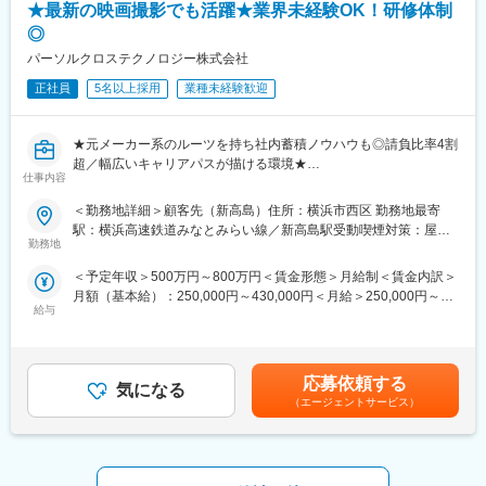
【長期就業のための手厚いサポート】
★最新の映画撮影でも活躍★業界未経験OK！研修体制
・男性の育児・看護休暇も運用実績あり
◎
・育児休暇取得率100％（※くるみんマーク取得企業）／育児休暇
パーソルクロステクノロジー株式会社
からの復帰率100％
・子ども手当（18歳まで月1万円）
正社員
5名以上採用
業種未経験歓迎
・持株会や確定拠出年金などの資産形成サポートも充実
■当社について：
★元メーカー系のルーツを持ち社内蓄積ノウハウも◎請負比率4割
アルプス技研は「機電一体型の設計事務所」として1968年に創
超／幅広いキャリアパスが描ける環境★
業。2025年7月1日に57周年を迎えた老舗企業です。開発、構想・
仕事内容
★20代～60代まで幅広い世代の活躍を応援／外国籍人材も200名
詳細設計から試作・評価といった上流工程で、メカトロニクス全
以上活躍中！ダイバーシティ推進◎★
＜勤務地詳細＞顧客先（新高島）住所：横浜市西区 勤務地最寄
域の技術サービスを提供することで成長し、高度ネットワーク社
駅：横浜高速鉄道みなとみらい線／新高島駅受動喫煙対策：屋内
会への変遷に伴い、通信技術・WEB技術・アプリケーション開発
■担当業務：
勤務地
全面禁煙変更の範囲：会社の定める事業所（リモートワーク含
等IT分野も強化、現在では機械・電気・ソフトウェア・化学の技
システム全体としては映画等の現場で使用するバーチャルプロダ
む）
術力を持つ4,500名超のエンジニアたちが活躍しています。
＜予定年収＞500万円～800万円＜賃金形態＞月給制＜賃金内訳＞
クション向けのカメラ開発をお任せします。
月額（基本給）：250,000円～430,000円＜月給＞250,000円～
給与
変更の範囲：会社の定める業務
430,000円＜昇給有無＞有＜残業手当＞有＜給与補足＞※専門性向
【詳細】
上により上記想定年収以上の給与テーブルもあり■昇給：年1回
撮影した素材から画像の特徴点/位置情報を分析し、データベース
（4月）■賞与：年2回（6月、12月）/ 平均実績3か月■年収例：30
に登録、画像やデータを可視化するためのWebUIを用いて機能追
歳 ～570万35歳 ～690万40歳 ～760万45歳 ～870万賃金は
加や品質向上/改善の提案を主に行っていただきます。
応募依頼する
気になる
あくまでも目安の金額であり、選考を通じて上下する可能性があ
（エージェントサービス）
ります。月給(月額)は固定手当を含めた表記です。
【工程】
基本設計、詳細設計、プログラミング、結合テスト
【環境】