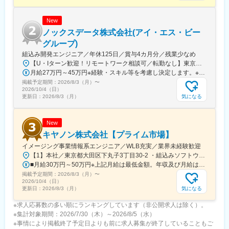
変更の範囲：会社の定める業務
New
ノックスデータ株式会社(アイ・エス・ビー
グループ)
組込み開発エンジニア／年休125日／賞与4カ月分／残業少なめ
【U・Iターン歓迎！リモートワーク相談可／転勤なし】東京都、愛知県、神奈川県のいずれかのプロジェクト先客先常駐の場合、東京（府中など）または神奈川（横浜など）のプロジェクト先に勤務いただきます。★案件によっては、一部リモートワークを取り入れているチームもあります。※転居を伴う転勤はありません。本社／東京都品川区南大井6-26-2 大森ベルポートB館10F名古屋事業所／愛知県名古屋市中村区名駅4-2-25 名古屋ビルディング桜館603【アクセス】本社／京浜東北線／JR京浜東北線「大森駅」・京急本線「大森海岸駅」より徒歩5分名古屋事業所／地下鉄桜通線「国際センター駅」より徒歩2分、JR・名鉄・近鉄・地下鉄各線「名古屋駅」より徒歩6分受動喫煙対策：あり（屋内分煙）
月給27万円～45万円※経験・スキル等を考慮し決定します。※残業代は別途全額支給します。
掲載予定期間：
2026/8/3（月）
〜
2026/10/4（日）
気になる
更新日：
2026/8/3（月）
New
キヤノン株式会社【プライム市場】
イメージング事業情報系エンジニア／WLB充実／業界未経験歓迎
【1】本社／東京都大田区下丸子3丁目30-2 ・組込みソフトウエア開発・画像処理技術開発・画像処理要素技術・撮像ファームウェア設計・アプリ・クラウドサービス・AI解析・カメラ交換レンズのファームウェア開発【2】川崎事業所／神奈川県川崎市幸区柳町70-1・画像処理技術開発・アプリ・クラウドサービス・AI解析【3】宇都宮光学機器事業所／栃木県宇都宮市清原工業団地20-2 ※マイカー通勤可能（規定あり）・カメラ交換レンズのファームウェア開発★受動喫煙対策：敷地内全面禁煙
■月給30万円～50万円※上記月給は最低金額。年収及び月給は、経験・スキルを考慮の上決定※通勤手当、時間外手当は別途支給
掲載予定期間：
2026/8/3（月）
〜
2026/10/4（日）
気になる
更新日：
2026/8/3（月）
※求人応募数の多い順にランキングしています（非公開求人は除く）。
※集計対象期間：2026/7/30（木）～2026/8/5（水）
※事情により掲載終了予定日よりも前に求人募集が終了していることもご