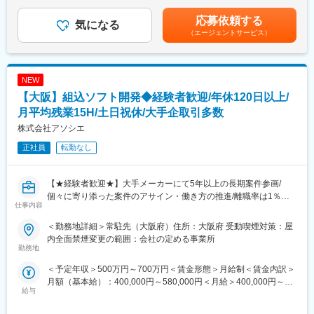
賃金はあくまでも目安の金額であり、選考を通じて上下する可能
・詳細設計（シーケンス／状態遷移など）
性があります。月給(月額)は固定手当を含めた表記です。
・UML／PlantUML を用いたモデル作成
応募依頼する
気になる
◇検証・解析
（エージェントサービス）
・単体／結合テストの設計・実施
・軽微なコード修正（処理単位の補完など）
NEW
■直近の案件事例（リモートでの働き方も可能）：
◇車載エアコン制御ソフトウェアの開発
【大阪】組込ソフト開発◆経験者歓迎/年休120日以上/
◇次世代カーナビゲーションシステム制御ソフトウェアの開発
月平均残業15H/土日祝休/大手企取引多数
◇半導体製造装置の制御ソフトウェアの開発
株式会社アソシエ
■当社の魅力ポイント：
正社員
転勤なし
◇長期で安心して働ける環境
・定年65歳より、腰を据えて働くことが可能
・長期案件が多く、安定した参画が可能
【★経験者歓迎★】大手メーカーにて5年以上の長期案件参画/
◇経験が活きる工程が中心
個々に寄り添った案件のアサイン・働き方の推進/離職率は1％未
仕事内容
・設計・実装・解析など、経験値を活かせる業務が豊富
満/残業月15h程度～
・コード修正や設計判断など、経験を活かす工程も担当
＜勤務地詳細＞常駐先（大阪府）住所：大阪府 受動喫煙対策：屋
◇幅広い組み込み案件への参画機会
■業務概要：
内全面禁煙変更の範囲：会社の定める事業所
・車載・家電・産業機器・IoTなど多領域を担当
・大手企業を中心とした取引先にチームで常駐し、組み込みソフ
勤務地
・仕様検討や設計判断など、経験に応じた工程を担当
トウェア開発業務をお任せします。
＜予定年収＞500万円～700万円＜賃金形態＞月給制＜賃金内訳＞
■業務詳細：
月額（基本給）：400,000円～580,000円＜月給＞400,000円～
変更の範囲：会社の定める業務
・製品について：車載、家電、飛行機、FA機器、発電所などで活
給与
580,000円＜昇給有無＞有＜残業手当＞有＜給与補足＞・賞与無
用されている製品のソフトウェア開発を想定しています。
（賞与は基本給に含みます。そのぶん、基本給が高く設定されて
・自動車に搭載されるコンピューターなどのシステムを開発や車