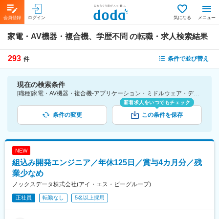
会員登録
ログイン
気になる
メニュー
家電・AV機器・複合機、学歴不問
の転職・求人検索結果
293
条件で並び替え
件
現在の検索条件
[職種]家電・AV機器・複合機-アプリケーション・ミドルウェア・デバイスドライバ・ファームウェア [こだわり条件ピックアップ]学歴不問 [詳細条件](募集・採用情報)学歴不問
新着求人をいつでもチェック
条件の変更
この条件を保存
NEW
組込み開発エンジニア／年休125日／賞与4カ月分／残
業少なめ
ノックスデータ株式会社(アイ・エス・ビーグループ)
正社員
転勤なし
5名以上採用