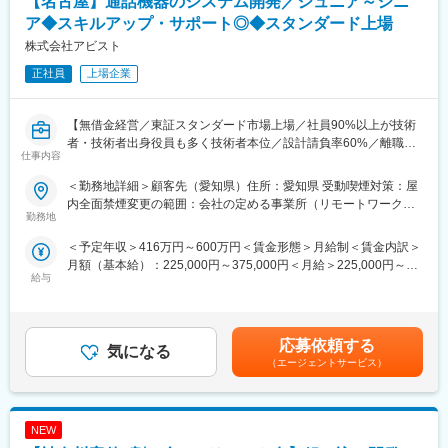
【名古屋】通話機器のシステム開発／ジュニア～シニ
ア◆スキルアップ・サポート◎◆スタンダード上場
株式会社アビスト
正社員
上場企業
【無借金経営／東証スタンダード市場上場／社員90%以上が技術
者・技術者出身役員も多く技術者本位／設計請負率60%／離職率
仕事内容
5％以下／スキルアップ◎】
＜勤務地詳細＞顧客先（愛知県）住所：愛知県 受動喫煙対策：屋
■業務内容：
内全面禁煙変更の範囲：会社の定める事業所（リモートワーク含
施設内通話システムの組込みソフト設計・開発
勤務地
む）
設計～システムテスト
＜予定年収＞416万円～600万円＜賃金形態＞月給制＜賃金内訳＞
月額（基本給）：225,000円～375,000円＜月給＞225,000円～
■当社の強み：
給与
375,000円＜昇給有無＞有＜残業手当＞有＜給与補足＞昇給：年1
主要顧客のトヨタ自動車様では設計請負企業ではシェア最大級で
回（4月）賞与：年2回（6月、12月）賃金はあくまでも目安の金
ありグループ会社含め250名あまりの設計者が従事しておりま
額であり、選考を通じて上下する可能性があります。月給(月額)は
す。他にも有望な技術分野を持つ200社以上の企業と取引実績が
固定手当を含めた表記です。
あり、技術者の希望業務・勤務地に配慮しています。
応募依頼する
気になる
（エージェントサービス）
■キャリアパス：
生涯エンジニアを続けたい社員にはスペシャリストの道（主席技
術者、技術管理者等）、運営・経営へ転向したい社員はマネージ
NEW
ャーの道（拠点長、部門長）と将来のステップアップに選択肢を