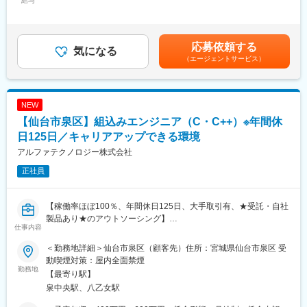
給与
400,000円＜昇給有無＞有＜残業手当＞有＜給与補足＞※給与詳細
◇配属は大手企業がメインで、年間休日：120日以上/残業：月平
的に特化した企業は少ないですが、当社はそこからスタートし、
は、経験・スキルを考慮の上、決定■昇給：年1回（月2,600～
均15H/有給も取得しやすいホワイトな就業環境の中働けます。
組み込み開発案件に付随する機械や電気関連の案件も同時に受注
35,000円※過去実績）■賞与：年2回（計3月分※過去実績）賃金は
することで、事業範囲を拡大し売り上げを増加させてきました。
あくまでも目安の金額であり、選考を通じて上下する可能性があ
応募依頼する
■主要取引先：
長年の実績に伴うノウハウがあることから、創業以来取引が続い
気になる
ります。月給(月額)は固定手当を含めた表記です。
◇パナソニック株式会社様、オムロン株式会社様、シャープ株式
（エージェントサービス）
ている顧客もおり、そういった顧客からは開発等の上流工程の案
会社様、川崎重工業株式会社様、三菱電機株式会社様、住友電気
件も多数受注しています。
工業株式会社様、ほか優良企業様60社以上とお取引があります！
・派遣、請負、受託の案件を幅広く受けています。割合は派遣7
※社員の技術力や対応力が高く評価され、大手メーカーからニーズ
割、受託、請負を合わせて3割です。案件内容としては、車載系案
NEW
を多数いただいており、事業の安定性には自信があります。
件、エネルギー関連案件、医療機器案件が主となっています。顧
【仙台市泉区】組込みエンジニア（C・C++）※年間休
客の中には、創業以来取引をしている大手企業もあり、上流から
変更の範囲：会社の定める業務
携わることができる案件もあります。
日125日／キャリアアップできる環境
アルファテクノロジー株式会社
■就業環境：
正社員
・技術、営業の各リーダークラスが密に連携し、一人ひとりの技
術者のスキルアップに役立つ開発案件を担当しています。成長で
きる環境づくりを続け、技術者一人ひとりのスキルアップをサポ
【稼働率ほぼ100％、年間休日125日、大手取引有、★受託・自社
ートします。
製品あり★のアウトソーシング】
・経験の浅い方が客先へ行く際は、少なくとも2名以上のチームで
仕事内容
就業します。当社の社員と客先に行くので、安心です。
■業務内容：
・希望するキャリアプランが選択できます。技術を極める「エキ
＜勤務地詳細＞仙台市泉区（顧客先）住所：宮城県仙台市泉区 受
顧客先である大手業務系システム開発会社にて、IoT関連システム
スパートコース」または社員育成にも関わっていく「マネジメン
動喫煙対策：屋内全面禁煙
等の組込み開発をご担当いただきます。
勤務地
トコース」を選択できます。
【最寄り駅】
・IoT関連のシステム開発
泉中央駅、八乙女駅
・カメラ、TV、複合機などに搭載する電子機器の組込み開発
・要件定義～設計～テスト～導入支援まで経験に応じてお任せし