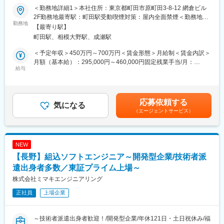
する制度・風土が醸成されています。
＜勤務地詳細1＞本社住所：東京都町田市原町田3-8-12 網倉ビル
■職務概要【変更の範囲：会社の定める業務】
・教育・資格支援：最先端技術を学ぶための会社負担による技術
2F勤務地最寄駅：町田駅受動喫煙対策：屋内全面禁煙＜勤務地詳
家電メーカー等の各種PJTを手掛ける当社にて、組み込み開発エ
勤務地
研修受講制度や、資格取得のための書籍・e-ラーニング代の全額
細2＞プロジェクト先（町田近辺）住所：東京都もしくは神奈川県
【最寄り駅】
ンジニアをお任せします。
補助（年間5万円まで）、受験料の補助制度などがあります。
内のお客様先にて就業頂きます（いずれも町田近辺） 受動喫煙対
町田駅、相模大野駅、成瀬駅
入社後はご希望と経験を考慮し、アサインされる案件をご自身で
・働きやすい環境：テレワークの導入を積極的に推進しておりま
策：屋内全面禁煙変更の範囲：本文参照
お選び頂けます。
す。また長時間労働の削減や、男性の育休取得推進にも取り組ん
＜予定年収＞450万円～700万円＜賃金形態＞月給制＜賃金内訳＞
今回のポジションは町田周辺の企業様に常駐して頂くポジション
でいます。
月額（基本給）：295,000円～460,000円固定残業手当/月：
になります。
給与
65,000円～100,000円（固定残業時間30時間0分/月）超過した時
間外労働の残業手当は追加支給＜月給＞360,000円～560,000円
■PJT一例
変更の範囲：会社の定める業務
（一律手当を含む）＜昇給有無＞有＜残業手当＞有＜給与補足＞
4Kテレビの組み込み開発、医療機関のシステム開発、自動車関連
【前職の給与以上を保証します】※経験・スキル・前職の給与など
応募依頼する
メーカーのシステム開発など
気になる
を考慮の上、当社規定により優遇します。■評価実施：年1回（自
（エージェントサービス）
己アピール提出など、各種施策あり）■賞与：年1回（会社業績に
開発言語：C、C++ 等
より支給）■昇給：年1回（改定4月）賃金はあくまでも目安の金
※上記以外の開発環境を希望の場合でも対応可能です。
額であり、選考を通じて上下する可能性があります。月給(月額)は
固定手当を含めた表記です。
NEW
■組織社風
【長野】組込ソフトエンジニア～開発型企業/技術者派
社員36名のうち、エンジニア30名が在籍しています。
（20~40代まで幅広い年代で構成）
遣出身者多数／東証プライム上場～
株式会社ミマキエンジニアリング
少人数ならではの落ち着いた居心地のいい雰囲気で、誰と一緒に
正社員
上場企業
働いているのかが見えるため相談しやすく、横との繋がりを大事
にできる環境です。
自由度も高い為、ご自身のやりたい事がしっかり尊重される文化
～技術者派遣出身者歓迎！/開発型企業/年休121日・土日祝休み/福
です。