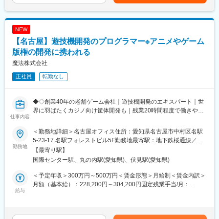
変更の範囲：会社の定める業務
同社は、チームでプロジェクトを進めていきます。2名のマネージ
ャーのもと、10名程の組織で3－4名のチームに分かれてプロジェ
クトを担当します。大手企業から案件を直接定期的に受注してい
NEW
る為、取引先担当者とのやりとりが非常に多いことと、比較的期
【名古屋】遊技機開発のプログラマー※アニメやゲーム
間の長いプロジェクトが多いというのが特徴です。会社設立時か
らある業務であり、会社の要となる部門です。
版権の開発に携われる
マネージャーの補佐として上流工程に携わっていただきながら、
魔法株式会社
いずればチームを纏めていただければと思います。
正社員
転勤なし
また、同社は高い技術力を維持するために細かいルールは設け
ず、設立当初から自由な環境を大切にしております。エンジニア
◆◇創業40年の老舗ゲーム会社｜遊技機開発のエキスパート｜世
の声から出来たルールも多く、社内環境を改善するために私服勤
界に羽ばたくカジノ向け筐体開発も｜残業20時間程度で働きやす
務でフレックス制度をとり入れるなどエンジニアを大事にする社
仕事内容
い環境◆◇
風があります。自由な体制ではありますが、エンジニアのスキル
アップの応援として、社外セミナーや専門書籍の購入などを相談
＜勤務地詳細＞名古屋オフィス住所：愛知県名古屋市中村区名駅
■おすすめPOINT ＼遊技機開発で高評価！国内外で活躍する老舗
することもできます。
5-23-17 名駅フォレストビル5F勤務地最寄駅：地下鉄桜通線／国
ゲーム会社で遊技機開発のプログラマー募集／
勤務地
際センター駅受動喫煙対策：屋内全面禁煙変更の範囲：会社の定
【最寄り駅】
変更の範囲：会社の定める業務
める事業所
国際センター駅、丸の内駅(愛知県)、伏見駅(愛知県)
■職務内容
同社が受託開発をしている遊技機向けに、組込みソフトウェアの
＜予定年収＞300万円～500万円＜賃金形態＞月給制＜賃金内訳＞
開発をお任せいたします。
月額（基本給）：228,200円～304,200円固定残業手当/月：
同社では、大手メーカーからの受託を受け、アニメやゲーム版権
給与
71,800円～95,800円（固定残業時間42時間0分/月）超過した時間
を中心に遊技機の開発をおこなっています。
外労働の残業手当は追加支給＜月給＞300,000円～400,000円（一
特に、役物と呼ばれるギミック部分や当たりの際に流れる映像な
律手当を含む）＜昇給有無＞有＜残業手当＞有＜給与補足＞■成功
ど、遊技機における「おもしろさ・楽しさ」を演出する、重要な