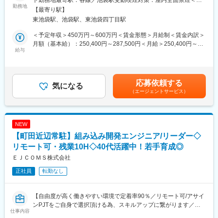
ト勤務地最寄駅：各線／池袋駅受動喫煙対策：屋内全面禁煙＜勤
まずは「4K」に関連する映像の組み込み開発案件から携わってい
勤務地
務地詳細2＞顧客常駐先住所：東京23区内 受動喫煙対策：屋内全
【最寄り駅】
ただく予定です。
面禁煙変更の範囲：会社の定める事業所（リモートワーク含む）
東池袋駅、池袋駅、東池袋四丁目駅
プロジェクトをしっかりと完了させ、顧客の信頼を得て、追加の
案件も獲得していくことも期待しています。
＜予定年収＞450万円～600万円＜賃金形態＞月給制＜賃金内訳＞
将来的にはプロジェクトのリーダーとして、プロジェクト管理自
月額（基本給）：250,400円～287,500円＜月給＞250,400円～
体をお任せしたいと考えています。
給与
287,500円＜昇給有無＞有＜残業手当＞有＜給与補足＞※最大月給
においては固定ではない家族手当や資格手当も含まれた場合で想
【主な開発環境】
定しています。賃金はあくまでも目安の金額であり、選考を通じ
Linux/Android/Java/C++などが中心です。
て上下する可能性があります。月給(月額)は固定手当を含めた表記
応募依頼する
気になる
です。
（エージェントサービス）
■配属先：
組織は正社員6名、協力会社5名の11名で構成されています。
未経験分野の業務に関してはOJTや研修を通じて知識・スキルを
習得いただきます。
NEW
・テレワーク：
【町田近辺常駐】組み込み開発エンジニア/リーダー◇
現在は、ご自宅からのテレワークと出社（池袋本社もしくは顧客
先）を織り交ぜたハイブリットワークとなります。
リモート可・残業10H◇40代活躍中！若手育成◎
※情勢やプロジェクトに応じ働き方は変動いたしますが、当社はテ
ＥＪＣＯＭＳ株式会社
レワークを積極的に推進しています。
正社員
転勤なし
・残業：
長時間労働削減も取り組んでおり、システムエンジニアの平均法
定時間外時間は19時間です。
【自由度が高く働きやすい環境で定着率90％／リモート可/アサイ
ンPJTをご自身で選択頂ける為、スキルアップに繋がります／退
■同社の特徴：
仕事内容
職金制度・住宅手当あり】
創業者の代表取締役はエンジニア出身でありエンジニアを大切に