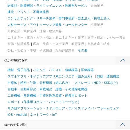
医薬品・医療機器・ライフサイエンス・医療系サービス
金融業界
建設・プラント・不動産業界
コンサルティング・リサーチ業界・専門事務所・監査法人・税理士法人
人材サービス・アウトソーシング業界・コールセンター
小売業界
外食産業・飲食業界
運輸・物流業界
エネルギー（電力・ガス・石油・新エネルギー）業界
旅行・宿泊・レジャー業界
警備・清掃業界
理容・美容・エステ業界
教育業界
農林水産・鉱業
公社・官公庁・学校・研究施設
冠婚葬祭業界
その他
ほかの職種で探す
機械・電子部品
パチンコ・パチスロ・遊戯機器
医療機器
スマホアプリ・ネイティブアプリ系エンジニア（組み込み）
無線・通信機器
半導体
精密・計測・分析機器（組み込み）
ストレージ（HDD・SSDなど）
自動車・自動車部品・車載製品
建機・その他輸送機器
工作機械・産業機械・半導体製造装置・産業用ロボット
ロボット（作業用ロボット・パワードスーツなど）
その他アプリケーション・ミドルウェア・デバイスドライバ・ファームウェア
iOS・Android
ネットワーク・IoT
ほかの年収で探す