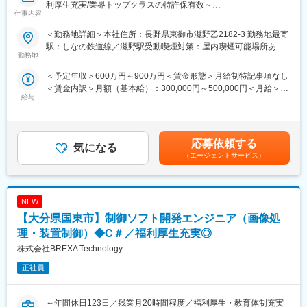
利厚生充実/業界トップクラスの特許保有数～
仕事内容
■働きやすさ◎
■業務について：
・入社後定着率90％
＜勤務地詳細＞本社住所：長野県東御市滋野乙2182-3 勤務地最寄
・当社製品である、インクジェットプリンタ、カッティングプロ
・残業平均10時間程度（スケジュールに余裕を持たせており、無
駅：しなの鉄道線／滋野駅受動喫煙対策：屋内喫煙可能場所あり
ッタ、3Dプリンタの組み込み制御ソフトウェア（以下ファームウ
勤務地
理をしないように心がけ、残業管理をしっかりしております）
変更の範囲：会社の定める事業所（リモートワーク含む）
ェア）の開発と品質の作り込みといった役割を担うのがファーム
・リモート案件あり（フルリモート案件もあり）
＜予定年収＞600万円～900万円＜賃金形態＞月給制特記事項なし
ウェア開発職です。
※案件、スキルに寄ります
＜賃金内訳＞月額（基本給）：300,000円～500,000円＜月給＞
・あわせて、製品開発の構想設計段階からプロジェクトに参加し
・住宅手当・退職金制度あり
給与
300,000円～500,000円＜昇給有無＞有＜残業手当＞有＜給与補足
ていただき、ファームウェア開発のみでなく製品開発プロジェク
・完全週休二日制（土・日）、祝日、5日以上の有給休暇の連続取
＞※経験、スキル、評価により決定するため、上記記載年収よりも
トの要素や、品質面での活躍も期待されています。
得が可能とお休みも取りやすい環境です
上下する可能性があります（役割業績主義人事制度）。■給与：月
給制賞与 2025実績 6.83ヶ月賃金はあくまでも目安の金額であ
■業務補足：
応募依頼する
■魅力ポイント
気になる
り、選考を通じて上下する可能性があります。月給(月額)は固定手
・装置を制御するためのファームウェアをC言語を用いて開発す
（1）案件を見つける前にどういったものに携わりたいか、どんな
（エージェントサービス）
当を含めた表記です。
る事が主な職務です。
言語で開発したいか等の希望を伺い、アサインが可能です。
・開発を行うにあたっては、メカやハードウェア設計部門から装
（2）伸ばしたいスキルや学びたい言語にあわせてPJTをお選び頂
置を動かすための制御方式を、インク設計部門からはインクの吐
けるので、ご自身のスキルアップに繋がります。
NEW
出やその状態を維持するためのメンテナンス方式等の要求事項
（3）希望案件や働き方に関しては、担当営業が丁寧にフォロー
を、それぞれヒアリング（要件定義）を行います。
【大分県国東市】制御ソフト開発エンジニア（画像処
（4）チームを組んでPJT担当もできる一方、1人で黙々と開発で
・仕様策定や設計といった上流工程と、テストや評価の下流工程
きるPJTの担当も可能
理・装置制御）◆C＃／福利厚生充実◎
までを一貫して実施いただきます。
（5）新卒を定期採用しているため、若手教育に携わりたい方は、
株式会社BREXA Technology
育成に関するスキルアップも可能な環境です。
■本ポジションの魅力：
正社員
・ファームウェアは製品として外から見えるものではありませ
ん。そのため直接的にユーザーから評価いただくことは稀です。
しかしユーザーからのトラブルの連絡が無い「安定稼働している
～年間休日123日／残業月20時間程度／福利厚生・教育体制充実
変更の範囲：本文参照