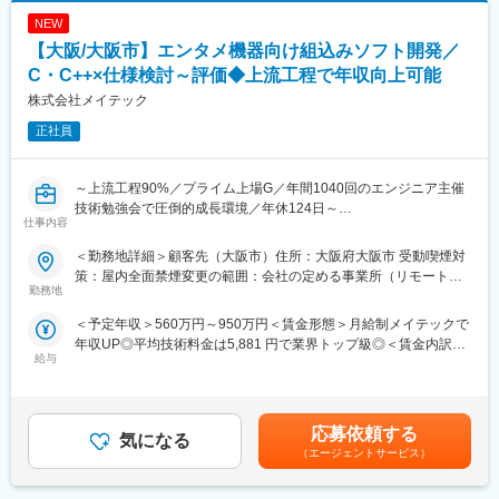
に応用が可能です。
■組織構成
NEW
20～50代（30代、40代が中心）定着率：98％
■魅力：
【大阪/大阪市】エンタメ機器向け組込みソフト開発／
◎エンジニアとしての市場価値向上が年収に直結する評価制度
■当社の魅力
C・C++×仕様検討～評価◆上流工程で年収向上可能
（年収1,000万円越えの現役エンジニアも在籍）
エンジニア社員からは「営業が元エンジニアで話が通じる」「社
株式会社メイテック
◎年間1,040回のエンジニア主催技術勉強会で圧倒的成長環境
長との距離が近くて会社の一員である実感が得られる」「圧倒的
◎業界や職種を超えたメイテックの仲間とつながり自主勉強会も
に早く帰れるようになった」という声が挙がっています。スキル
正社員
含め技術力を研鑽可能
を身に着けるスピードもその人に合わせてフォローしています。
◎最先端の技術情報を知る担当営業とともに身につけるべき技術
や経験すべき業界を考え、キャリアを形成できる戦略的ローテー
～上流工程90%／プライム上場G／年間1040回のエンジニア主催
変更の範囲：会社の定める業務
ション制度
技術勉強会で圧倒的成長環境／年休124日～
仕事内容
◎配属先メーカーの現場新入社員OJT・技術指導を担うほどの技
術力への圧倒的信頼
■業務内容：
＜勤務地詳細＞顧客先（大阪市）住所：大阪府大阪市 受動喫煙対
◎技術単価平均5,881円のハイレベルなPJTを担当可能
仕様検討～詳細設計・評価まで担当可能です。
策：屋内全面禁煙変更の範囲：会社の定める事業所（リモートワ
◎上流工程PJTが約90%
勤務地
ーク含む）
■製品：
＜予定年収＞560万円～950万円＜賃金形態＞月給制メイテックで
■主要取引先TOP10（2025年3月期）／敬称略
ゲーム機器・関連機器
年収UP◎平均技術料金は5,881 円で業界トップ級◎＜賃金内訳＞
株式会社デンソー、三菱重工業株式会社、ソニーセミコンダクタ
給与
月額（基本給）：282,700円～474,700円＜月給＞282,700円～
ソリューションズ株式会社、株式会社ニコン、株式会社日立ハイ
【開発環境】
474,700円＜昇給有無＞有＜残業手当＞有＜給与補足＞■賞与：年
テク、本田技研工業株式会社、株式会社デンソーテン、株式会社
C、C++
2回（6､12月）賃金はあくまでも目安の金額であり、選考を通じ
ＳＵＢＡＲＵ、ヤマハ発動機株式会社、トヨタ自動車株式会社等
て上下する可能性があります。月給(月額)は固定手当を含めた表記
取引先4,000社（グループ計）
■組織構成：
応募依頼する
気になる
です。
メイテックメンバー１名
（エージェントサービス）
変更の範囲：会社の定める業務
■得られる経験：