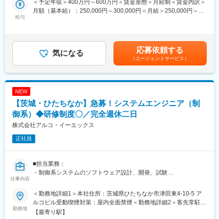
＜予定年収＞400万円～600万円＜賃金形態＞月給制＜賃金内訳＞
ます。
月額（基本給）：250,000円～300,000円＜月給＞250,000円～
※使用言語：CまたはC++
給与
300,000円＜昇給有無＞有＜残業手当＞有＜給与補足＞※給与詳細
※OS:Linux、Windows、u-iTRON
は、経験・スキルを考慮の上、決定■昇給：年1回（月2,600～
35,000円※過去実績）■賞与：年2回（計3月分※過去実績）賃金は
■当社の特徴：
あくまでも目安の金額であり、選考を通じて上下する可能性があ
応募依頼する
・当社は、創業時組み込み開発の案件に特化して創業しました。
気になる
ります。月給(月額)は固定手当を含めた表記です。
（エージェントサービス）
組み込みの案件に関しては、一つのサイクルが長期のため、専門
的に特化した企業は少ないですが、当社はそこからスタートし、
組み込み開発案件に付随する機械や電気関連の案件も同時に受注
することで、事業範囲を拡大し売り上げを増加させてきました。
NEW
長年の実績に伴うノウハウがあることから、創業以来取引が続い
【茨城・ひたちなか】急募！システムエンジニア（制
ている顧客もおり、そういった顧客からは開発等の上流工程の案
件も多数受注しています。
御系）◆研修制度〇／完全週休二日
・派遣、請負、受託の案件を幅広く受けています。割合は派遣7
株式会社アルコ・イーエックス
割、受託、請負を合わせて3割です。案件内容としては、車載系案
正社員
件、エネルギー関連案件、医療機器案件が主となっています。顧
客の中には、創業以来取引をしている大手企業もあり、上流から
携わることができる案件もあります。
■担当業務：
・制御系システムのソフトウェア設計、開発、試験
■就業環境：
仕事内容
・技術、営業の各リーダークラスが密に連携し、一人ひとりの技
■使用言語：C、VB、C♯、C++など
術者のスキルアップに役立つ開発案件を担当しています。成長で
＜勤務地詳細1＞本社住所：茨城県ひたちなか市津田東4-10-5 ア
きる環境づくりを続け、技術者一人ひとりのスキルアップをサポ
ルコビル受動喫煙対策：屋内全面禁煙＜勤務地詳細2＞客先常駐住
■プロジェクト例：
勤務地
ートします。
所：茨城県内 受動喫煙対策：屋内全面禁煙
【最寄り駅】
・地下鉄やモノレールなど鉄道運行管理システムの設計・開発
・経験の浅い方が客先へ行く際は、少なくとも2名以上のチームで