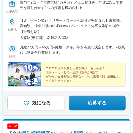
賞与年2回（昨年度実績4カ月分）／土日祝休み・年休125日で客
先を渡り歩かず1つの技術を極められる
仕事内容
【U・Iターン歓迎！リモートワーク相談可／転勤なし】東京都、
愛知県、神奈川県のいずれかのプロジェクト先客先常駐の場合、
勤務地
東京（府中など）または神奈川（横浜など）のプロジェクト先に
【最寄り駅】
勤務いただきます。★案件によっては、一部リモートワークを取
大森駅(東京都)、名鉄名古屋駅
り入れているチームもあります。※転居を伴う転勤はありません。
本社／東京都品川区南大井6-26-2 大森ベルポートB館10F名古屋事
月給27万円～45万円※経験・スキル等を考慮し決定します。※残業
業所／愛知県名古屋市中村区名駅4-2-25 名古屋ビルディング桜館
代は別途全額支給します。
給与
603【アクセス】本社／京浜東北線／JR京浜東北線「大森駅」・
京急本線「大森海岸駅」より徒歩5分名古屋事業所／地下鉄桜通線
「国際センター駅」より徒歩2分、JR・名鉄・近鉄・地下鉄各線
コロコロ現場が変わる働き方は、もう卒業！
大手メーカーとの一次請け案件が9割◎
「名古屋駅」より徒歩6分受動喫煙対策：あり（屋内分煙）
だから、会社都合の異動なく、同じ現場・同じ技術にじ
っくり向き合えます。
極めるか、率いるか。キャリアの選び方も、あなた次第
です。
気になる
応募する
NEW