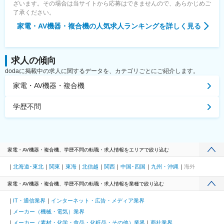
ざいます。その場合は当サイトから応募はできませんので、あらかじめご
了承ください。
家電・AV機器・複合機
の人気求人ランキングを詳しく見る
求人の傾向
dodaに掲載中の求人に関するデータを、カテゴリごとにご紹介します。
家電・AV機器・複合機
学歴不問
家電・AV機器・複合機、学歴不問の転職・求人情報をエリアで絞り込む
北海道･東北
関東
東海
北信越
関西
中国･四国
九州・沖縄
海外
家電・AV機器・複合機、学歴不問の転職・求人情報を業種で絞り込む
IT・通信業界
インターネット・広告・メディア業界
メーカー（機械・電気）業界
メーカー（素材・化学・食品・化粧品・その他）業界
商社業界