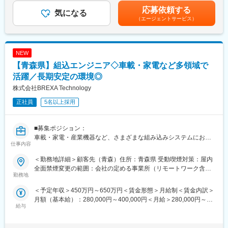
性があります。月給(月額)は固定手当を含めた表記です。
わせて面談のペースは調整しています。
・UML／PlantUML を用いたモデル作成
応募依頼する
気になる
◇検証・解析
（エージェントサービス）
（2）月報システムの導入
・単体／結合テストの設計・実施
・月に一度、web上で健康状態や仕事の負荷状況、業務内容を申
・軽微なコード修正（処理単位の補完など）
請していただくシステムを導入しています。
・月報の内容次第では、すぐにサポートに入れる体制が整ってい
NEW
■直近の案件事例（リモートでの働き方も可能）：
ます。
◇車載エアコン制御ソフトウェアの開発
【青森県】組込エンジニア◇車載・家電など多領域で
◇次世代カーナビゲーションシステム制御ソフトウェアの開発
活躍／長期安定の環境◎
（3）安心の評価制度
◇半導体製造装置の制御ソフトウェアの開発
株式会社BREXA Technology
・当社は職能によるグレード制で、年間目標を設定し評価を行う
制度を取り入れています。
■当社の魅力ポイント：
正社員
5名以上採用
・自己評価の上に、就業先で実施するアンケートや担当者へのヒ
◇長期で安心して働ける環境
アリングと、当社所属長の判断、また査定会議で評価が決定しま
・定年65歳より、腰を据えて働くことが可能
す。
・長期案件が多く、安定した参画が可能
■募集ポジション：
・評価基準やプロセスが明確で、がんばりがきちんと評価されま
◇経験が活きる工程が中心
車載・家電・産業機器など、さまざまな組み込みシステムにおけ
す。
仕事内容
・設計・実装・解析など、経験値を活かせる業務が豊富
る設計・実装を中心に担当いただくポジションです。これまで培
・コード修正や設計判断など、経験を活かす工程も担当
ってきた経験を活かしながら、安定した環境で長期的に活躍いた
＜勤務地詳細＞顧客先（青森）住所：青森県 受動喫煙対策：屋内
■企業概要：
◇幅広い組み込み案件への参画機会
だけます。
全面禁煙変更の範囲：会社の定める事業所（リモートワーク含
・当社は(株)富士テクノホールディングス（東証TOKYO Pro
・車載・家電・産業機器・IoTなど多領域を担当
勤務地
む）
Market上場）を持株会社とする「富士テクノグループ」の中核事
・仕様検討や設計判断など、経験に応じた工程を担当
■想定業務：
業会社です。
＜予定年収＞450万円～650万円＜賃金形態＞月給制＜賃金内訳＞
◇仕様理解・調査
・1976年創業以来培ってきた技術力で、大手製造メーカ（産業機
月額（基本給）：280,000円～400,000円＜月給＞280,000円～
変更の範囲：会社の定める業務
・機能・ロジックの整理
給与
械、自動車、半導体製造装置、精密機器、家電、生産設備）の開
400,000円＜昇給有無＞有＜残業手当＞有＜給与補足＞※スキル経
・信号・インタフェースの確認
発業務を支援しています。
験年数を考慮し話し合いの上、決定■昇給：年2回（4月・10月）
◇設計・モデル化
賃金はあくまでも目安の金額であり、選考を通じて上下する可能