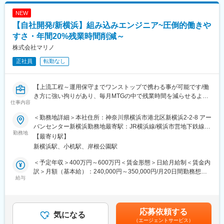
エンターテインメント業界での業務経験を得ることが可能です。
NEW
また、ゲームに関する開発に携わることができるため、やりがい
も高く、組込み人材としてのキャリアアップが可能です。
【自社開発/新横浜】組み込みエンジニア~圧倒的働きや
すさ・年間20%残業時間削減～
＜魅力＞
株式会社マリノ
◎エンジニアとしての市場価値向上が年収に直結する評価制度
（年収1000万円越えの現役エンジニアも在籍）
正社員
転勤なし
◎年間1040回のエンジニア主催技術勉強会で圧倒的成長環境
◎業界や職種を超えたメイテックの仲間とつながり自主勉強会も
含め技術力を研鑽可能
【上流工程～運用保守までワンストップで携わる事が可能です/働
◎最先端の技術情報を知る担当営業とともに身に着けるべき技術
き方に強い拘りがあり、毎月MTGの中で残業時間を減らせるよう
仕事内容
や経験すべき業界を考え、キャリアを形成できる戦略的ローテー
に管理しております】
ション制度
■担当業務：
＜勤務地詳細＞本社住所：神奈川県横浜市港北区新横浜2-2-8 アー
◎配属先メーカーの現場新入社員OJT・技術指導を担うほどの技
ソフトウエアプロダクト事業において、主として「組み込み開
バンセンター新横浜勤務地最寄駅：JR横浜線/横浜市営地下鉄線／
術力への圧倒的信頼
発」に携わって頂きます。
勤務地
新横浜駅受動喫煙対策：屋内全面禁煙変更の範囲：会社の定める
【最寄り駅】
◎技術単価平均5881円のハイレベルなPJTを担当可能
■業務詳細：
事業所
新横浜駅、小机駅、岸根公園駅
◎上流工程PJTが約90%
『組み込み開発』における下流・上流双方の業務をお任せします
が、将来的に「マネジメント」を担うことを
＜予定年収＞400万円～600万円＜賃金形態＞日給月給制＜賃金内
■主要取引先TOP10(2025年3月期)／敬称略
希望される方の募集となりますので、チームメンバーのサポート
訳＞月額（基本給）：240,000円～350,000円/月20日間勤務想定
株式会社デンソー、三菱重工業株式会社、ソニーセミコンダクタ
やマネージャーの補佐業務をメインにお任せいたします。
給与
その他固定手当/月：10,000円～25,000円＜想定月額＞250,000円
ソリューションズ株式会社、株式会社ニコン、株式会社日立ハイ
主はルータやスイッチ等のネットワーク機器開発および保守業務
～375,000円＜昇給有無＞有＜残業手当＞有＜給与補足＞■賞与年
テク、本田技研工業株式会社、株式会社デンソーテン、株式会社
となりますが、電力会社向けの
2回（7月・12月）■決算賞与（業績による）賃金はあくまでも目
ＳＵＢＡＲＵ、ヤマハ発動機株式会社、トヨタ自動車株式会社等
業務用アプリケーション開発も行っております。
安の金額であり、選考を通じて上下する可能性があります。月給
応募依頼する
取引先4,000社（グループ計）
気になる
(月額)は固定手当を含めた表記です。
（エージェントサービス）
■働き方：