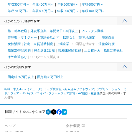
年収300万円～
年収400万円～
年収500万円～
年収600万円～
年収700万円～
年収800万円～
年収900万円～
年収1000万円～
ほかのこだわり条件で探す
第二新卒歓迎
外資系企業
年間休日120日以上
フレックス勤務
管理職・マネジャー
英語を活かす
転勤なし（勤務地限定）
服装自由
女性活躍
社宅・家賃補助制度
上場企業
中国語を活かす
退職金制度
残業20時間未満
完全週休2日制
職種未経験歓迎
土日祝休み
原則定時退社
海外出張あり
U・Iターン支援あり
ほかの固定給で探す
固定給25万円以上
固定給35万円以上
転職・求人doda（デューダ）トップ
技術職（組み込みソフトウェア）
アプリケーション・ミ
ドルウェア・デバイスドライバ・ファームウェア
家電・AV機器・複合機
学歴不問の転職・求
人情報
転職サイト dodaをシェア
ヘルプ
会社概要