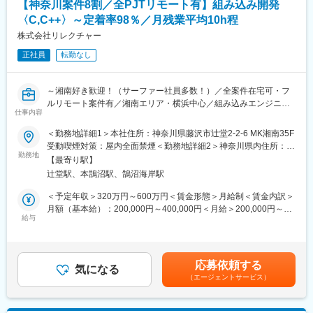
設け、社員の生活向上、安定を確保することを理念としていま
【神奈川案件8割／全PJTリモート有】組み込み開発
す。プロジェクトが決まらず待機することも少ないです。現契約
〈C,C++〉～定着率98％／月残業平均10h程
終了後2週間以内に再配属が社内ルール。確実にスキルアップが可
株式会社リレクチャー
能です。
正社員
転勤なし
■技術者フォロー体制：
月1回のチームミーティング及び個別面談、また要望があれば別途
面談を行い、エンジニアから気軽に質問、提案、相談できる環境
～湘南好き歓迎！（サーファー社員多数！）／全案件在宅可・フ
を整えております。ほとんどの営業担当、拠点責任者が技術者出
ルリモート案件有／湘南エリア・横浜中心／組み込みエンジニア
仕事内容
身ですので同じ目線で話ができます。
／言語不問で開発経験1年以上から応募可～
＜勤務地詳細1＞本社住所：神奈川県藤沢市辻堂2-2-6 MK湘南35F
■働き方：
■概要
受動喫煙対策：屋内全面禁煙＜勤務地詳細2＞神奈川県内住所：神
顧客常駐、在宅勤務での就業となります。ライフステージに合わ
2011年の創業以来、湘南・神奈川県の地場IT企業として地域活性
勤務地
奈川県 受動喫煙対策：屋内全面禁煙＜勤務地詳細3＞東京都住
【最寄り駅】
せ産休、育休、時短勤務の取得やリフレッシュ休暇、積立年休制
をはかっています。当社は社長の方針として急激に人数を増やす
所：東京都 受動喫煙対策：屋内全面禁煙変更の範囲：会社の定め
辻堂駅、本鵠沼駅、鵠沼海岸駅
度等の活用でワークライフバランスを尊重します。
のではなく、しっかりと目の届く範囲で社員を評価したい・社員
る事業所
とその家族までを幸せにしたいという想いの元、事業を展開して
＜予定年収＞320万円～600万円＜賃金形態＞月給制＜賃金内訳＞
■当社の魅力：
きました。そんな当社の仲間になってくれるSEを募集いたしま
月額（基本給）：200,000円～400,000円＜月給＞200,000円～
当社は、3D-CADを活用した設計開発業務に特化し、特に自動車
す。
給与
400,000円＜昇給有無＞有＜残業手当＞有＜給与補足＞※年収は経
業界を主力事業としています。創業当時から3D-CADを活用した
験やスキルに応じて当社規定により決定■賞与：年2回(5月、11
設計開発に着目し、教育・受注体制を整え、技術者を育成し、成
■業務詳細
月)※昨年度支給実績平均4か月分■昇給：年1回(12月）■手当：資
長して参りました。
組み込み、汎用機系のシステム開発を中心にSE業務をご担当いた
格手当月2,000~4,000円、在宅勤務手当1日につき150円、メンタ
応募依頼する
だきます。
気になる
ー手当月3,000円～5,000円、食事補助月3000円賃金はあくまでも
変更の範囲：会社の定める業務
（エージェントサービス）
・設計：開発の比率＝5：5
目安の金額であり、選考を通じて上下する可能性があります。月
・要件定義
給(月額)は固定手当を含めた表記です。
・基本設計、詳細設計