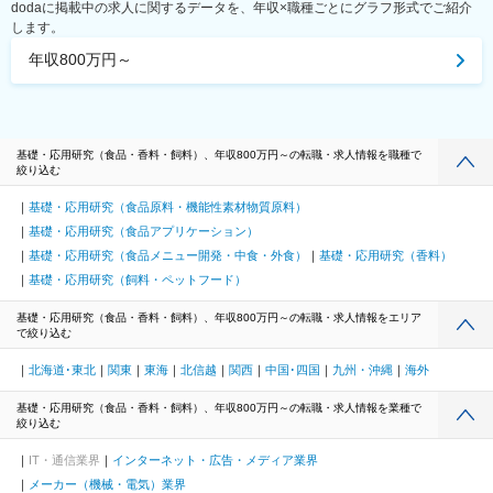
dodaに掲載中の求人に関するデータを、年収×職種ごとにグラフ形式でご紹介
します。
年収800万円～
基礎・応用研究（食品・香料・飼料）、年収800万円～の転職・求人情報を職種で
絞り込む
基礎・応用研究（食品原料・機能性素材物質原料）
基礎・応用研究（食品アプリケーション）
基礎・応用研究（食品メニュー開発・中食・外食）
基礎・応用研究（香料）
基礎・応用研究（飼料・ペットフード）
基礎・応用研究（食品・香料・飼料）、年収800万円～の転職・求人情報をエリア
で絞り込む
北海道･東北
関東
東海
北信越
関西
中国･四国
九州・沖縄
海外
基礎・応用研究（食品・香料・飼料）、年収800万円～の転職・求人情報を業種で
絞り込む
IT・通信業界
インターネット・広告・メディア業界
メーカー（機械・電気）業界