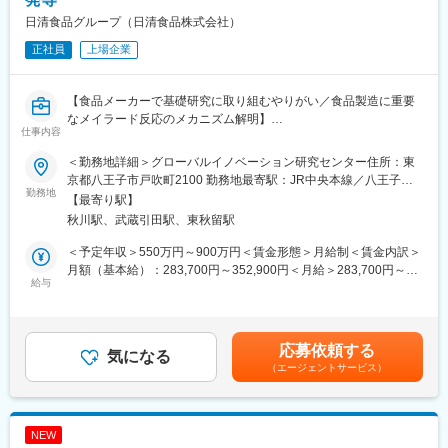
する。その約8割が直轄店舗であり、過疎地域での出店や地域住民
・年齢や役職など関係なく、新しい提案や自分の意見を言える会
日清食品グループ（日清食品株式会社）
合わせた品ぞろえなど顧客ニーズにお応えることにこだわってサ
社です。
ービスを展開している。
正社員
上場企業
「新鮮で低価格な商品」をお届けするために21社の子会社で多様
変更の範囲：会社の定める業務
化する顧客ニーズに応える体制を整え、製造から小売りまでを網
羅する「総合流通企画会社」への転身を遂げた。近年はドラッグ
【食品メーカーで基礎研究に取り組むやりがい／食品製造に重要
ストア大手のウェルシアホールディングスなどへワイン・弁当・
なメイラード反応のメカニズム解明】
仕事内容
アイスクリームなどの外販を開始。出店数が飽和状態であるコン
ビニ業界の中でメーカーとしての機能を果たし、独自路線を確立
■職務内容：
＜勤務地詳細＞グローバルイノベーション研究センター住所：東
している。
健康科学研究部にて、メイラード反応生成物の深耕研究や、新規
京都八王子市戸吹町2100 勤務地最寄駅：JR中央本線／八王子駅
機能性成分の探索など、基礎研究を携わっていただきます。
勤務地
受動喫煙対策：屋内全面禁煙変更の範囲：会社の定める事業所
【最寄り駅】
（リモートワーク含む）
秋川駅、武蔵引田駅、東秋留駅
＜具体的な業務内容＞
・加熱加工工程で起こるメイラード反応生成物の深耕研究
＜予定年収＞550万円～900万円＜賃金形態＞月給制＜賃金内訳＞
（機能性探索、呈味への影響、反応制御への応用研究等）
月額（基本給）：283,700円～352,900円＜月給＞283,700円～
・新規機能性成分（生理活性化合物）の探索
給与
352,900円＜昇給有無＞有＜残業手当＞有＜給与補足＞※給与は、
・予期しない物質を検出する網羅的分析法等の技術開発
経験やスキルを考慮し当社規定により決定します。※年収は時間外
・食品中の様々な微量リスク因子（食物アレルゲン、危害物質
労働10時間／月を含みます。■昇給：年1回■賞与：年2回（業績賞
等）に対する分析法開発
与あり）※基本給6～8ヶ月程度賃金はあくまでも目安の金額であ
応募依頼する
気になる
り、選考を通じて上下する可能性があります。月給(月額)は固定手
（エージェントサービス）
＜その他研究テーマの概要＞
当を含めた表記です。
・加工食品における未知汚染物質の早期発見のための研究
→未知物質をノンターゲット分析で見つける
・動物実験代替法による健康影響リスク評価法の研究
NEW
→人での安全性をiPS細胞やPC予測で評価する