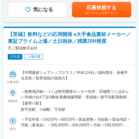
として、幅広い分野へ事業を展開しています。
意欲とご経験に応じて、将来的なチーム・プロジェクトリーダ
あり、選考を通じて上下する可能性があります。月給(月額)は固定
＜製粉事業と食品事業のバランスの取れた多角経営＞
応募依頼する
ー、またはマネジメントへのキャリアパスも想定した戦略的増員
気になる
手当を含めた表記です。
近年の売上構成では、製粉以外の事業が占める割合が約７０％、
（エージェントサービス）
です。
同じく営業利益では約５０％となりました。食品事業の構成比率
が年々増加しており、コアである製粉事業と、成長ドライバーと
■業務内容
なる食品事業とのバランスの取れた多角経営を着実に進めていま
技術開発テーマの推進、およびプロジェクトマネジメント業務を
す。
【茨城】飲料などの応用開発 ※大手食品素材メーカー／
担っていただきます。
東証プライム上場／土日祝休／残業20H程度
・ヘルスサイエンス領域における飲料商品の上市に向けた技術検
変更の範囲：会社の定める業務
討：プラズマ乳酸菌に続く機能性素材の飲料への応用検討、製品
不二製油株式会社
上市に向けた技術課題解決
正社員
上場企業
・おいしさの進化に向けた技術開発：最新の知見や分析技術を駆
使し、飲料の味覚・風味・物性の最適化、新規原材料の評価・選
定
【中間素材シェアトップクラス／年休124日／福利厚生・各種手
・新たな形態の飲料開発：ペットボトル以外の容器形態や飲用シ
当充実／世界屈指の技術力】
ーンを想定した、革新的な飲料製品の開発
仕事内容
■仕事内容：
＜勤務地詳細＞つくば研究開発センター住所：茨城県つくばみら
■開発の骨太となるテーマ
食品中間素材メーカー（油脂、業務用チョコレートなどの製菓・
い市絹の台4丁目3番地 勤務地最寄駅：常総線／新守谷駅受動喫煙
（1）ヘルスサイエンス領域の拡大（プラズマ乳酸菌飲料）
製パン素材、大豆素材等の開発・生産・販売）である当社のつく
勤務地
対策：その他（事業所敷地内及び、就業時間中全面禁煙）
（2）おいしさの進化
【最寄り駅】
ば研究開発センターにて、以下業務をお任せします。
（3）新しい飲み方の創造
新守谷駅、小絹駅、守谷駅
※上記3つに絡むテーマが多く、新製法の開発や新規カテゴリーの
【具体的には】
＜予定年収＞550万円～800万円＜賃金形態＞月給制＜賃金内訳＞
創出、新製品の開発などに携わります。
・飲料や周辺商品(粉末飲料、ゼリー飲料、冷菓など)の応用開発
月額（基本給）：290,000円～430,000円＜月給＞290,000円～
※語学力のある方は海外向けの製品に関わる機会もあります。
・飲料メーカー、企画会社、外食企業などへのプレゼンや提案に
給与
430,000円＜昇給有無＞有＜残業手当＞有＜給与補足＞※上記年収
よる市場開発
は現職の年収・スキルを考慮の上、決定します。■昇給：年1回
■配属部署