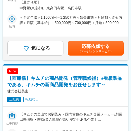
勤務地
ン能力を磨くことができます。
全面禁煙変更の範囲：会社の定める事業所（リモートワーク含
【最寄り駅】
ぎ、R&D本部としてのデジタル基盤・インフラを整備する役割を
む）
中野駅(東京都)、東高円寺駅、高円寺駅
担っています。
■働き方について
今後のさらなるDX推進に向け、社内の研究現場と連携しながら、
・勤務いただく研究所「the WAVE（八王子）」は日清食品グルー
＜予定年収＞1,100万円～1,250万円＜賃金形態＞月給制＜賃金内
専門性を活かして実行力を発揮いただける人財を採用したいと考
プの商品開発と安全性研究の機能を統合した最先端の研究施設で
訳＞月額（基本給）：500,000円～700,000円＜月給＞500,000円
えております。
給与
す。
～700,000円＜昇給有無＞有＜残業手当＞有＜給与補足＞※給与詳
・本社勤務者はリモートワーク推奨ですが、「the WAVE」につい
細は経験・能力・前職給与などを踏まえて決定■昇給：年1回（4
■業務内容
ては出社ベースとなります。
月）■賞与：年2回（12月、6月）賃金はあくまでも目安の金額で
キリングループR&Dにおけるデジタル活用を、研究現場と協働し
・研究所はthe WAVE（八王子）のみで、基本的に望まない転勤は
あり、選考を通じて上下する可能性があります。月給(月額)は固定
応募依頼する
ながら段階的に推進していただきます。
気になる
ありませんが、希望すれば海外赴任の可能性はございます。
手当を含めた表記です。
（エージェントサービス）
研究員や各事業会社の担当者と連携し、実際の業務課題に即した
DXの企画・導入・定着を担っていただきます。
■日清食品ホールディングスについて
・R&DプロセスのDX推進/効率化
持株会社として、グループ全体の経営戦略の策定・推進、グルー
例：研究現場の課題整理や要件定義。AIやデジタルツインを活
プ経営の監査、その他経営管理などを行います。
NEW
用した研究データの自動収集・解析、研究計画の最適化ツール導
【西船橋】キムチの商品開発（管理職候補）※看板製品
入
変更の範囲：会社の定める業務
・デジタル基盤・インフラの整備・運用
である、キムチの新商品開発をお任せします～
例：技術情報データベースやデータレイクの設計/運用、研究デ
株式会社美山
ータの一元管理システムの導入、セキュリティやデータガバナン
正社員
転勤なし
スを考慮した対策の実施
・AI・自動化技術の導入と活用推進
例：論文・特許検索のAI化、AIエージェントによる業務自動
【キムチの美山でお馴染み・国内首位のキムチ専業メーカー/創業
化、生成AIの業務プロセス適用
以来増収・増益/参入障壁が高い安定性ある企業】
・デジタルリテラシー向上/教育支援
仕事内容
例：研究員・部員向けのデジタル技術研修・勉強会の企画・実
■業務内容：