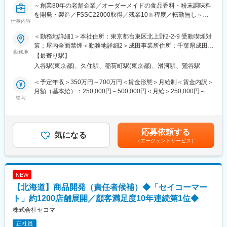
～創業80年の老舗企業／オーダーメイドの食品香料・粉末調味料
を開発・製造／FSSC22000取得／残業10ｈ程度／転勤無し～
■企業の特徴／魅力：
仕事内容
同社は「健康と美を願う生活者に優れた医薬品・健康関連商品を
◇創業78年の老舗企業であるため基盤安定◎
提供する」ことを理念とし、国内OTC医薬品市場でリーディング
＜勤務地詳細1＞本社住所：東京都台東区北上野2-2-9 受動喫煙対
◇退職金・再雇用制度有で、長期就業が叶う
カンパニーとしての地位を確立しています。特に近年は、ゼリー
策：屋内全面禁煙＜勤務地詳細2＞成田事業所住所：千葉県成田市
◇住宅手当制度等、福利厚生充実
勤務地
やアイススラリーなどの食品・飲料分野においても積極的に事業
西大須賀672 受動喫煙対策：屋内全面禁煙変更の範囲：無
【最寄り駅】
を展開しており、医薬品製造のノウハウを活かした品質チェック
入谷駅(東京都)、久住駅、稲荷町駅(東京都)、滑河駅、鶯谷駅
■仕事内容：
や製造技術により、安全・高機能な商品開発を実現しています。
当社は食品香料・シーズニング（粉末調味料）を顧客のニーズに
福利厚生も充実しており、長期的なキャリア形成が可能です。
＜予定年収＞350万円～700万円＜賃金形態＞月給制＜賃金内訳＞
合わせてオーダーメイド中心の開発製造をしています。当ポジシ
月額（基本給）：250,000円～500,000円＜月給＞250,000円～
ョンでは香料開発経験はなくても、開発部の先輩のアシスタント
給与
変更の範囲：会社の定める業務
500,000円＜昇給有無＞有＜残業手当＞有＜給与補足＞■給与改
をしながら各種香料やシーズニングの開発、又は機器分析、時に
定：年1回（7月）■賞与：年2回（6月・12月） ※賞与は人事制度
は洋菓子の試作などをしていただきます。
の等級があがると採用実績（数量、金額）によるインセンティブ
も入ります。賃金はあくまでも目安の金額であり、選考を通じて
応募依頼する
■開発部の組織構成：
気になる
上下する可能性があります。月給(月額)は固定手当を含めた表記で
（エージェントサービス）
・第1グループ…主に香料の開発（4名）
す。
・第2グループ…主にシーズニングの開発（2名）
・第3グループ…GCMS等での分析業務、品質保証業務（海外適合
調査など）
NEW
・第4グループ…顧客に商品を提案する際の焼菓子・食品を制作/
【北海道】商品開発（責任者候補）◆「セイコーマー
香料の添加評価を行うお菓子の試作
ト」約1200店舗展開／顧客満足度10年連続第1位◆
※開発部は若手メンバーが20代、ベテランは50代の構成のため、
株式会社セコマ
世代を気にせずコミュニケーションを取れることが必須です。
正社員