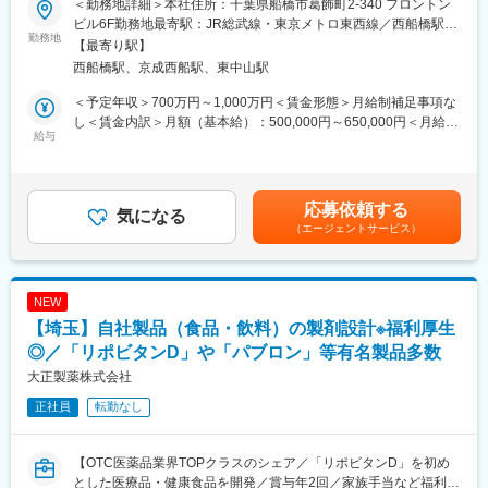
施、
＜勤務地詳細＞本社住所：千葉県船橋市葛飾町2-340 フロントン
商品開発の役割を担っている部門にてマネジメント業務をお任せ
・グローバル連携/外部パートナーとの協働推進
ビル6F勤務地最寄駅：JR総武線・東京メトロ東西線／西船橋駅受
します。入社後すぐは弊社製品理解、部門の役割の理解を目的に
勤務地
例：海外拠点や外部企業・大学とのデジタル連携プロジェクト
動喫煙対策：屋内全面禁煙変更の範囲：会社の定める事業所
【最寄り駅】
実務をお任せする予定です。また、マネジメント業務を主務にキ
推進、グローバルなデータ共有基盤の構築
西船橋駅、京成西船駅、東中山駅
ムチ以外の商品開発の検討もお任せしたいと考えております。
■仕事の魅力・やりがい
＜予定年収＞700万円～1,000万円＜賃金形態＞月給制補足事項な
■職務詳細：
・キリンは食・ヘルスサイエンス・医の3領域に跨った独自の事業
し＜賃金内訳＞月額（基本給）：500,000円～650,000円＜月給＞
・キムチおよび発酵食品を中心とした新商品開発（国内・海外向
給与
ポートフォリオを持ち、幅広い事業において活躍やキャリアアッ
500,000円～650,000円＜昇給有無＞有＜残業手当＞無＜給与補足
け）
プの機会があります。
＞※給与は前職の給与を考慮し決定します。■賞与：年2回賃金は
・既存商品の改良、品質向上のための研究
・R&Dはキリンの経営戦略において重要な位置づけであり、自身
あくまでも目安の金額であり、選考を通じて上下する可能性があ
・市場調査およびトレンド分析を踏まえた商品企画
の業務が経営に直結する実感を持つことが可能です。
ります。月給(月額)は固定手当を含めた表記です。
応募依頼する
・海外市場のニーズを考慮したレシピ開発、フレーバー調整
気になる
・キリンのR&Dは、サイエンス重視と技術経営を志向しており、
（エージェントサービス）
・原料選定、試作、製造ラインテストの実施
研究と事業の両利き人財、及び専門性を有する高度専門人財の両
・関係部門（営業・製造・品質管理など）との連携
方にてご活躍いただけます。
・プレゼン資料作成（PowerPoint）
・今後グローバルでの事業拡大を想定しており、国内に留まらな
・データ整理・分析（Excel）
い成長の機会もございます。
NEW
【埼玉】自社製品（食品・飲料）の製剤設計※福利厚生
■入社後すぐにお任せする実務
変更の範囲：会社の定める業務
具体的には微生物、発酵、味の科学を中心とした基礎研究・応用
◎／「リポビタンD」や「パブロン」等有名製品多数
研究・商品開発します。同社の看板商品である、キムチの新商品
大正製薬株式会社
開発をお任せします。時代のニーズに合わせたお客様の声に応え
正社員
転勤なし
るべく、常においしいキムチを提供することがミッションです。
■組織構成：
【OTC医薬品業界TOPクラスのシェア／「リポビタンD」を初め
室長、係長、メンバーの三名で研究開発と商品開発を進めており
とした医療品・健康食品を開発／賞与年2回／家族手当など福利厚
ます。今回は、商品開発専任担当として、また室長の後任となり