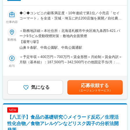
■品質方針・食品安全方針：
安心・安全の追求のため、外部認証取得に取り組んでいます。
◆◇◆コンビニの顧客満足度・10年連続で第1位／小売店「セイ
2020年度 FSSC22000取得
コーマート」を全道・茨城・埼玉に約1200店舗を展開／自社農
仕事内容
場・加工工場を保有し／競合他社との差別化経営を実現する成長
■当社の強み：
企業◆◇◆
（1）ほとんどがオーダーメイドでの商品開発
＜勤務地詳細＞本社住所：北海道札幌市中央区南九条西5-421 パ
■職務内容：
コンビニやお菓子メーカーの期間限定商品など、お客様のニーズ
ーク9.5ビル受動喫煙対策：敷地内全面禁煙
自社が展開するコンビニエンスストアを中心に販売する、惣菜、
勤務地
に合わせた商品開発を行ってきました。
【最寄り駅】
パン、菓子、アイスクリーム等、各種加工商品の商品開発に関す
（2）取り扱い素材の幅
山鼻９条駅、中島公園駅、中島公園通駅
る業務を担当していただきます。
食品香料のみならず、シーズニング、食品素材も取り扱っており
＜業務詳細＞
ます。
＜予定年収＞400万円～700万円＜賃金形態＞月給制＜賃金内訳＞
・新製品・既存商品の開発、改良
（3）少数精鋭組織
月額（基本給）：187,500円～342,500円その他固定手当/月：
・試作品の製造
給与
規模が大きすぎないため迅速な対応ができ、お客満足度の向上に
22,500円固定残業手当/月：30,000円～45,000円（固定残業時間
・量産ラインに関する各種検討 など
つながっています。
18時間0分/月）超過した時間外労働の残業手当は追加支給＜月給
＜主な取扱い製品＞
＞240,000円～410,000円（一律手当を含む）＜昇給有無＞有＜残
牛乳・乳製品、惣菜、肉加工製品・生鮮食品・洋菓子・製パンな
■社風：
業手当＞有＜給与補足＞※経験・年齢を考慮の上決定しますので、
応募依頼する
ど
気になる
・真面目で、お客様のニーズに応えることに対して真剣な社員ば
評価によっては下限の500万円を下回る場合もあります。■昇給：
（エージェントサービス）
＜業務の特徴＞
かりです。
年1回■賞与：年2回■営業手当■一律ライフプラン手当 2万2500円
〇原材料の調達、レシピの作成、製造工程の確認等をグループ会
・創業して80年の歴史がある老舗香料会社ですが、3代目社長が
(固定給に含む)※各手当に支給条件あり賃金はあくまでも目安の金
社の製造工場と連携しながら進めます。
研修など教育を重視し社員が成長し、
額であり、選考を通じて上下する可能性があります。月給(月額)は
〇一般的な商品開発と異なり、原料や製造工程にも携わることが
3部署の女性部長（30代～50代）が誕生しました。
固定手当を含めた表記です。
NEW
できることが、セコマの商品開発の魅力です。
ボトムアップの組織になるよう現状に留まらず、研修や実務で
【八王子】食品の基礎研究◇メイラード反応／生理活
■企業概要：
社員一人ひとりが学びを続け
日本で最初にコンビニエンスストアを開業。北海道と北関東の一
性化合物／食物アレルゲンなどリスク因子の分析法開
新たな製品の開発やお客様の開拓など、チャレンジを続けてい
部地域を合せ、店舗数約1，200店舗（道内のシェアNo.1）を運営
ます。
発等