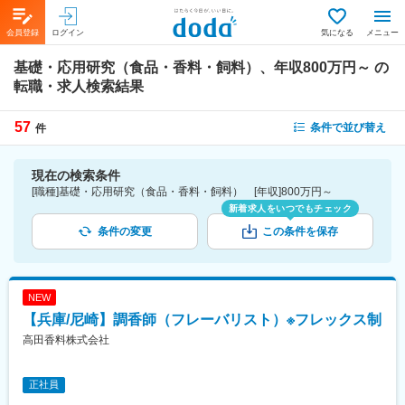
会員登録
ログイン
気になる
メニュー
基礎・応用研究（食品・香料・飼料）、年収800万円～
の
転職・求人検索結果
57
条件で並び替え
件
現在の検索条件
[職種]基礎・応用研究（食品・香料・飼料） [年収]800万円～
新着求人をいつでもチェック
条件の変更
この条件を保存
NEW
【兵庫/尼崎】調香師（フレーバリスト）※フレックス制
高田香料株式会社
正社員