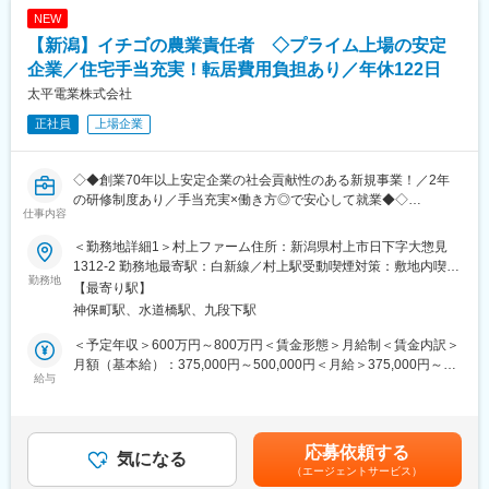
◎タンパク質の分析／品質管理
変更の範囲：会社の定める業務
NEW
◎共同研究に関するプロジェクトマネージメントなど
【新潟】イチゴの農業責任者 ◇プライム上場の安定
■配属先：事業開発部
企業／住宅手当充実！転居費用負担あり／年休122日
部長1名、マネージャー4名、社員17名（うちプロジェクトメンバ
太平電業株式会社
ー3名）
正社員
上場企業
※事業立ち上げ後、新会社設置となった際には、同社へ「出向」と
なる可能性がございます。
◇◆創業70年以上安定企業の社会貢献性のある新規事業！／2年
◇当社では、「IT×地域活性化」のビジョンの下、イントレプレナ
の研修制度あり／手当充実×働き方◎で安心して就業◆◇
ーを創出し、地方創生に資する新規事業を生み出すことを目標と
仕事内容
しています。
●将来的には子会社の責任者をお任せ
◇配属予定の「事業開発部」は、「オッズパーク」「さとふる」
＜勤務地詳細1＞村上ファーム住所：新潟県村上市日下字大惣見
●働き方も整えながら施設園芸農業に取り組める
といった既存事業に次ぐグループの次世代の柱となりうる新規事
1312-2 勤務地最寄駅：白新線／村上駅受動喫煙対策：敷地内喫煙
勤務地
業を作ることをミッションとし、新規事業を開発する専門部門と
可能場所あり＜勤務地詳細2＞本社住所：東京都千代田区神田神保
【最寄り駅】
■業務概要
して設置された部署です。
町2-4 太平電業ビル受動喫煙対策：屋内全面禁煙
神保町駅、水道橋駅、九段下駅
イチゴ栽培の責任者としての業務全般をお任せします。
将来的には責任者としてチームのマネジメントも行っていただき
■当社について
＜予定年収＞600万円～800万円＜賃金形態＞月給制＜賃金内訳＞
ます。
◇ソフトバンクグループの中核企業として、新規事業の創出を積
月額（基本給）：375,000円～500,000円＜月給＞375,000円～
給与
極的に行います。一方で「長く当社で活躍頂ける人材」を求めて
500,000円＜昇給有無＞有＜残業手当＞有＜給与補足＞※ご経験・
■業務詳細
おり、働きやすい環境の整備にも積極的です。
スキルに応じて変動します■賞与：年2回（約4ヶ月分）賃金はあ
入社後は当社の社員として、イチゴ栽培のスペシャリストを目指
◇育休・産休の取得実績も豊富にあります。仕事には積極的に、
くまでも目安の金額であり、選考を通じて上下する可能性があり
していただきます。最初の2年間は研修期間として、以下の教育プ
オフも積極的に、メリハリのついた職場環境です。
ます。月給(月額)は固定手当を含めた表記です。
応募依頼する
ログラムを予定しています。※研修期間中も給与全額支給
気になる
（エージェントサービス）