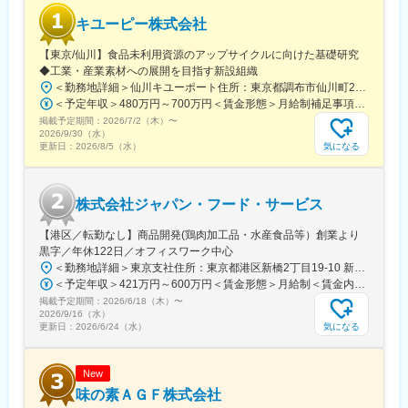
当社が世界で初めて食用屋外大量培養に成功し、これまで事業展
キユーピー株式会社
開を行ってきました。ユーグレナひとつで59種類の栄養素が摂取
でき、バイオ燃料の原料としても期待できます。
【東京/仙川】食品未利用資源のアップサイクルに向けた基礎研究
（3）ベンチャースピリットを持つプライム上場企業
◆工業・産業素材への展開を目指す新設組織
当社は2005年に創業し、現在プライム市場に上場していますが、
＜勤務地詳細＞仙川キユーポート住所：東京都調布市仙川町2-5-7 勤務地最寄駅：京王電鉄京王線／仙川駅受動喫煙対策：敷地内全面禁煙変更の範囲：会社の定める事業所（リモートワーク含む）
ベンチャースピリットを忘れることなく、各個人のスキル・経験
＜予定年収＞480万円～700万円＜賃金形態＞月給制補足事項なし＜賃金内訳＞月額（基本給）：250,000円～370,000円その他固定手当/月：30,000円＜月給＞280,000円～400,000円＜昇給有無＞有＜残業手当＞有＜給与補足＞■将来的なモデル年収：課長：860万円～960万円次長～部長：1,000万円～1,200万円※役職付でのオファーは想定していないため、あくまでも将来的なモデル年収となります。賃金はあくまでも目安の金額であり、選考を通じて上下する可能性があります。月給(月額)は固定手当を含めた表記です。
が存分に活かせるチャレンジングな環境です。
掲載予定期間：
2026/7/2（木）
〜
2026/9/30（水）
変更の範囲：会社の定める業務
気になる
更新日：
2026/8/5（水）
株式会社ジャパン・フード・サービス
【港区／転勤なし】商品開発(鶏肉加工品・水産食品等）創業より
黒字／年休122日／オフィスワーク中心
＜勤務地詳細＞東京支社住所：東京都港区新橋2丁目19-10 新橋マリンビル6F受動喫煙対策：屋内全面禁煙変更の範囲：会社の定める事業所
＜予定年収＞421万円～600万円＜賃金形態＞月給制＜賃金内訳＞月額（基本給）：280,000円～370,000円＜月給＞280,000円～370,000円＜昇給有無＞有＜残業手当＞有＜給与補足＞※給与詳細は年齢・経験を考慮して決定します。■昇給：年1回（7月）■賞与：年3回（7月、12月、3月）■予定年収とは別枠で財形手当制度、自己申告手当制度あり賃金はあくまでも目安の金額であり、選考を通じて上下する可能性があります。月給(月額)は固定手当を含めた表記です。
掲載予定期間：
2026/6/18（木）
〜
2026/9/16（水）
気になる
更新日：
2026/6/24（水）
New
味の素ＡＧＦ株式会社