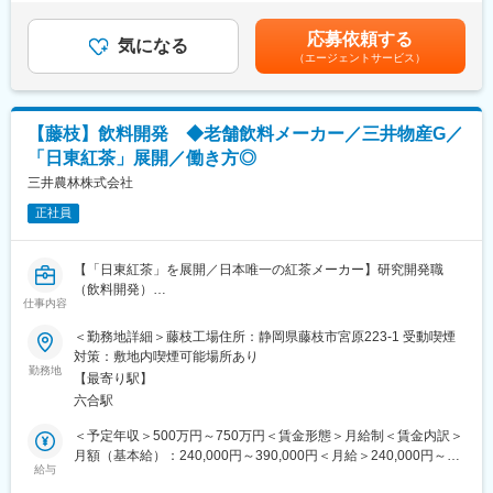
・開発業務全般(特許・社内会議・関連部署との共創や協業など)
（4月）■賞与：年2回（7月、12月）※2024年度実績6.6か月分賃
キリンビバレッジ商品開発研究所は、若手からベテランまで約70
金はあくまでも目安の金額であり、選考を通じて上下する可能性
名の多様なメンバーで構成されています。マーケティング部門や
応募依頼する
■採用背景：
気になる
があります。月給(月額)は固定手当を含めた表記です。
生産部門、品質保証部門など、社内外の幅広いステークホルダー
（エージェントサービス）
飲料市場への展開をアプリケーション開発や市場開発を用いて強
と密接に連携しながら業務を進めます。
化するために、飲料分野に精通した人材補充を行いたいため。
※キリンホールディングス籍でご入社後、キリンビバレッジ株式会
社の商品開発研究所に出向いただくポジションとなります。
■組織構成：
・出向先企業：キリンビバレッジ株式会社
【藤枝】飲料開発 ◆老舗飲料メーカー／三井物産G／
部のメンバーは9名(男性5名女性4名／50代2名40代2名30代2名20
・事業内容：清涼飲料水・食品の販売
「日東紅茶」展開／働き方◎
代3名)
・勤務地：神奈川県横浜市鶴見区生麦1-17-1
三井農林株式会社
■当社の特徴：
変更の範囲：会社の定める業務
正社員
（1）1950年創業と日本で後発の植物油脂メーカー
業界内で比較的新しいメーカーながら、他社との差別化を図るた
め、新規原料に活路を見出し、高い機能性を持たせた食品素材の
【「日東紅茶」を展開／日本唯一の紅茶メーカー】研究開発職
開発が強みのメーカーへと発展してまいりました。
（飲料開発）
（2）食品化学分野における特許取得数、国内トップクラス
仕事内容
独自の技術（分別、酵素エステル交換、結晶制御など）により食
三井農林は、「日東紅茶」などを展開する老舗飲料メーカーで
＜勤務地詳細＞藤枝工場住所：静岡県藤枝市宮原223-1 受動喫煙
品用油脂、業務用チョコレート、粉末状・粒状大豆たん白の分野
す。
対策：敷地内喫煙可能場所あり
にて、国内トップクラスのシェアを獲得しています。また、植物
日本で唯一の紅茶メーカーとして、長年にわたり茶市場をリード
勤務地
性の食素材によって社会課題の解決を目指し、話題の大豆ミート
【最寄り駅】
してきました。
や植物性チーズも開発しております。
六合駅
近年では、カテキン研究をはじめとする先端技術を活かし、既存
（3）グローバル展開も積極推進中
事業の強化に加え、新たな価値創出や新規事業開拓にも取り組ん
＜予定年収＞500万円～750万円＜賃金形態＞月給制＜賃金内訳＞
BtoBのため一般的には知名度の低い企業ではありますが、油脂・
でいます。
月額（基本給）：240,000円～390,000円＜月給＞240,000円～
蛋白など中間素材のスペシャリストとしてグローバル展開も積極
給与
390,000円＜昇給有無＞有＜残業手当＞有＜給与補足＞※給与詳細
的に推進し、海外売上比率は約6割です。現在、世界14ヶ国に38
■業務内容：