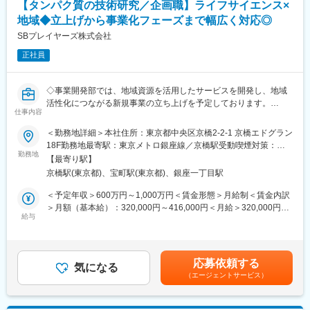
【タンパク質の技術研究／企画職】ライフサイエンス×
の中味開発（処方開発～アセスメント～工場立ち会いまでの一連
の業務）
地域◆立上げから事業化フェーズまで幅広く対応◎
(2)RTDの海外氷結の中味開発及び現地とのコミュニケーション、
SBプレイヤーズ株式会社
海外展開における仕組み整備（オーストラリア、ニュージーラン
正社員
ド、中国、アメリカ、東南アジア）
(3)R&D本部、外部サプライヤーとの協働による新規技術開発及び
商品搭載
◇事業開発部では、地域資源を活用したサービスを開発し、地域
(4)酒税業務、特許出願、安全衛生活動、品質事故防止活動他
活性化につながる新規事業の立ち上げを予定しております。
仕事内容
＜具体的には＞
■組織
「ライフサイエンス×地域」の観点で、植物由来の機能性タンパク
マーケティング部商品開発研究所は以下3チームに分かれており、
＜勤務地詳細＞本社住所：東京都中央区京橋2-2-1 京橋エドグラン
質を製造する革新的バイオテクノロジーの社会実装を推進してい
今回は（1）ビールもしくは（2）RTDチームの募集となります。
18F勤務地最寄駅：東京メトロ銀座線／京橋駅受動喫煙対策：屋
きます。本事業に参画いただき、一緒に事業を立ち上げる仲間を
勤務地
（1）「ビール、発泡酒、新ジャンル、ビールテイスト飲料のチー
内全面禁煙
【最寄り駅】
募集します。熱い想いがある方、歓迎です。
ム」
京橋駅(東京都)、宝町駅(東京都)、銀座一丁目駅
（2）「RTD、コンクリキュール、ノンアルコールRTD飲料のチ
■業務内容
ーム」
＜予定年収＞600万円～1,000万円＜賃金形態＞月給制＜賃金内訳
立ち上げフェーズのため、目的タンパク質の企画や生産プロセス
（3）「国産ウィスキー、その他洋酒のチーム」
＞月額（基本給）：320,000円～416,000円＜月給＞320,000円～
開発を中心に、ラボ立上げから事業化フェーズまで幅広い範囲に
給与
416,000円＜昇給有無＞有＜残業手当＞有＜給与補足＞※当社規定
ついて、各ステークホルダーと連携を取りながら主体的に業務を
※マーケティング部門に属することで、ブランド戦略を担うチーム
による（年齢・経験・前職給与等を考慮）※上記年収には、グルー
行っていただきます。
と密接に連携し、「お客様主語のマーケティング」を実践。中
プ平均残業時間（35時間／月）分の残業代が含まれています（み
味、パッケージ、PRを一気通貫で行い、お客様に真に響くブラン
なしでは無く、別途全額支給です）。■昇給：年1回■賞与：年2回
応募依頼する
■具体的な業務内容
気になる
ド育成に貢献できる体制です。
賃金はあくまでも目安の金額であり、選考を通じて上下する可能
（エージェントサービス）
◎目的タンパク質に関する企画立案
※マーケティング部商品開発研究所は、26年10月1日付で、キリン
性があります。月給(月額)は固定手当を含めた表記です。
◎タンパク質の生産抽出精製プロトコルの作成と実施
ビール技術イノベーションセンターへの機能統合を予定。
◎植物の発現系を用いたタンパク質製造