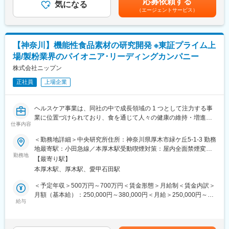
応募依頼する
■業務内容
気になる
手当を含めた表記です。
間と協働する環境
（エージェントサービス）
・研究企画業務、組織運営(研究開発担当、学術推進担当)および
HS事業本部経営企画部との協働
変更の範囲：会社の定める業務
・ファンケル、Blackmoresなどの事業会社との連携・成果創出
【神奈川】機能性食品素材の研究開発 ※東証プライム上
具体的には、研究開発担当が基礎研究・応用研究した成果の方向
場/製粉業界のパイオニア･リーディングカンパニー
性に対する企画立案・調整、学術推進担当が社内外で実行する活
動の支援、モニタリング（計画に対する加速・修正）、年度計
株式会社ニップン
画・中期計画の策定、経営層への報告、提言など所内外を巻き込
正社員
上場企業
みながら推進していただきます。
■組織状況
ヘルスケア事業は、同社の中で成長領域の 1 つとして注力する事
10名以下の少数精鋭の組織となっており、ぜひチームを牽引いた
業に位置づけられており、食を通じて人々の健康の維持・増進や
だきたいと考えております。
仕事内容
健康寿命の延伸、持続可能な社会の実現へ貢献することを目指し
ています。
＜勤務地詳細＞中央研究所住所：神奈川県厚木市緑ケ丘5-1-3 勤務
■仕事の魅力・やりがい
中央研究所イノベーションセンターは、同社のヘルスケア事業を
地最寄駅：小田急線／本厚木駅受動喫煙対策：屋内全面禁煙変更
・キリンのヘルスサイエンス領域の研究開発における中核
担う研究部門として、健康機能性食品素材の研究開発（及び事業
勤務地
の範囲：会社の定める事業所
・国際的に活躍できる環境
【最寄り駅】
化）でご活躍頂ける方を募集します。
・プロジェクトを主体的に取り組む風土
本厚木駅、厚木駅、愛甲石田駅
同社は食品メーカーとして、原料調達・製造・研究・分析・販売
・他部署、研究所と協業して進められ、自己成長につながる文化
まで一貫して取り組んでおり、植物由来、副産物活用によるSDGs
＜予定年収＞500万円～700万円＜賃金形態＞月給制＜賃金内訳＞
・食品業界、医薬品業界等の多様なバックグラウンドを持った仲
価値の創出や、確かなエビデンスを持った素材構築に強みがあり
月額（基本給）：250,000円～380,000円＜月給＞250,000円～
間と協働する環境
ます 。
給与
380,000円＜昇給有無＞有＜残業手当＞有＜給与補足＞※給与詳細
は経験や能力を考慮し決定します。※上記年収は想定残業時間(15
変更の範囲：会社の定める業務
■業務内容：
時間程度)を含んだ金額となります。■昇給：年1回■賞与：年2回
機能性食品素材の研究開発および事業化に向けたいずれかの業務