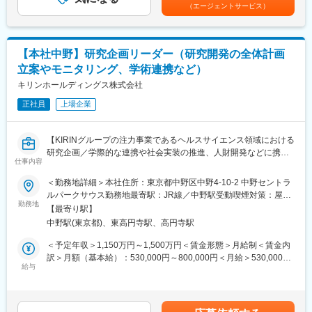
手当を含めた表記です。
（エージェントサービス）
中核リーダーを新たに募集します。
ます。数百リットル規模での実証を含め、国内でも最大級のスケ
※将来的には、グループ長やユニット長として組織を牽引いただけ
ールで実装に近い技術開発を行い、研究室の成果を“再現可能な産
る方を求めています。
業技術”へと昇華させています
【本社中野】研究企画リーダー（研究開発の全体計画
■業務内容
変更の範囲：会社の定める業務
立案やモニタリング、学術連携など）
研究開発グループの運営において、免疫・腸・神経等の注力領域
における研究テーマの戦略立案、人材育成、進捗およびリソース
キリンホールディングス株式会社
管理を通じて、組織全体の研究力最大化と成果創出をリードして
正社員
上場企業
いただきます。
さらに、ファンケル・ブラックモアズなどのグループ内外の研究
機関との連携を軸に、グローバルな研究ハブ機能の構築・運営を
【KIRINグループの注力事業であるヘルスサイエンス領域における
担い、各社の強みを活かした共同研究の企画・推進や、技術・知
研究企画／学際的な連携や社会実装の推進、人財開発などに携わ
見の統合による新たな価値創出に取り組んでいただきます。
仕事内容
ります】
＜勤務地詳細＞本社住所：東京都中野区中野4-10-2 中野セントラ
■組織状況
■募集背景
ルパークサウス勤務地最寄駅：JR線／中野駅受動喫煙対策：屋内
全体で約40名、3チーム体制の組織となっており、テーマ・領域
ヘルスサイエンス研究所の研究企画ユニットは、ヘルスサイエン
勤務地
全面禁煙変更の範囲：会社の定める事業所（リモートワーク含
毎にチームが分かれております。
【最寄り駅】
ス本部の研究開発における全体計画の立案、事業会社研究所との
む）
キャリア採用にて入社した者もおり、働きやすい環境です。
中野駅(東京都)、東高円寺駅、高円寺駅
連携、新規および波及効果の高い企画の発掘や支援を実行してい
る組織です。
＜予定年収＞1,150万円～1,500万円＜賃金形態＞月給制＜賃金内
■仕事の魅力・やりがい
ヘルスサイエンス事業のさらなる成長において、学際的な連携、
訳＞月額（基本給）：530,000円～800,000円＜月給＞530,000円
・キリンのヘルスサイエンス領域の中核
社会実装の推進、人財開発の対応において要員拡充が必要なフェ
給与
～800,000円＜昇給有無＞有＜残業手当＞有＜給与補足＞※給与詳
・国際的に活躍できる環境
ーズとなっております。
細は経験・能力・前職給与などを踏まえて決定■昇給：年1回（4
・プロジェクトを主体的に取り組む風土
※将来的には次期ユニット長を担える方の募集をしております。
月）■賞与：年2回（12月、6月）賃金はあくまでも目安の金額で
・他部署、研究所と協業して進められ、自己成長につながる文化
あり、選考を通じて上下する可能性があります。月給(月額)は固定
・食品業界、医薬品業界等の多様なバックグラウンドを持った仲