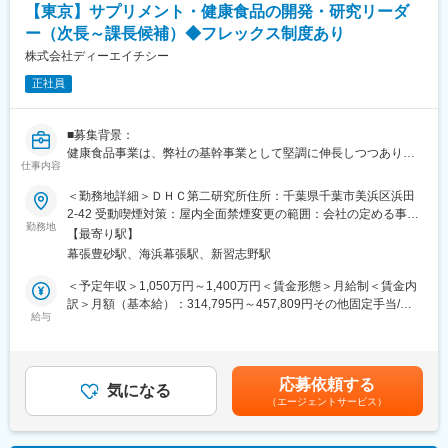
【東京】サプリメント・健康食品の開発・研究リーダ
・食物アレルゲン検査法の開発
→食品安全上の高いリスクの一斉分析法や分定法を開発
ー（次長～課長候補）◆フレックス制度あり
株式会社ディーエイチシー
■募集背景：
正社員
・メイラード反応は色や香り、味など多岐に影響を及ぼすため、
食品製造においてその反応制御は非常に重要です。
（例：即席めんの油で揚げる工程でメイラード反応が起こる）
■募集背景：
・反応が複雑で多段階に渡るため、反応メカニズムが解明されて
健康食品事業は、弊社の基幹事業として堅調に伸長しつつありま
いません。
仕事内容
す。更なる事業の拡大に向け、従来ない技術要素を取り込みなが
ら、製品開発活動を加速していきたく、募集を行います。
■働く環境：
＜勤務地詳細＞ＤＨＣ第二研究所住所：千葉県千葉市美浜区浜田
当社は国内では数多いアイテムを販売中であり、現在ではアジア
・残業時間：20h程度（研究所平均）
2-42 受動喫煙対策：屋内全面禁煙変更の範囲：会社の定める事業
地区で販売する製品のラインアップも増やしております。会社の
勤務地
・スーパーフレックス制度あり（コアタイム無）※一部事業所除く
所（リモートワーク含む）
【最寄り駅】
成長エンジンである開発部門のメンバーを拡充し、事業の飛躍的
・八王子駅から社員専用無料シャトルバスあり
幕張豊砂駅、海浜幕張駅、新習志野駅
な成長を目指し今後も活動を継続予定です。
・マイカー通勤可
これらを進めていく上でテーマ並びにメンバーのマネジメントは
＜予定年収＞1,050万円～1,400万円＜賃金形態＞月給制＜賃金内
重要であり、今回は開発・研究グループのマネジメントを行える
■配属部署：
訳＞月額（基本給）：314,795円～457,809円その他固定手当/
管理職を募集いたします。
給与
日清食品ホールディングス（株）健康科学研究部
月：150,000円固定残業手当/月：185,205円～242,191円（固定残
※日清食品（株）にて採用後、日清食品ホールディングス（株）へ
業時間45時間0分/月）超過した時間外労働の残業手当は追加支給
■業務内容：
出向となります。
＜月給＞650,000円～850,000円（一律手当を含む）＜昇給有無＞
サプリメントを中心とする健康食品開発業務のマネジメント職で
有＜残業手当＞有＜給与補足＞■昇給：年1回■賞与：年2回※その
応募依頼する
す。現在の製品開発における担当業務を下記に列挙しますが、こ
気になる
■グローバルイノベーション研究センターについて：
他固定手当：役職手当■想定年収●次長格 1,300万円～●課長
（エージェントサービス）
れらの業務が管理範囲となります。
当社の研究拠点である、「the WAVE」は、グローバルイノベーシ
格 1,050万円～賃金はあくまでも目安の金額であり、選考を
ョン研究センターとグローバル食品安全研究所の2つから成り立っ
通じて上下する可能性があります。月給(月額)は固定手当を含めた
■業務詳細：
ています。