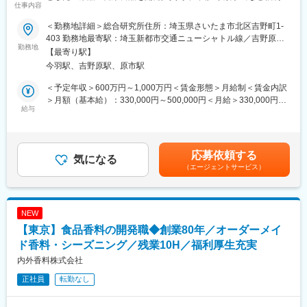
仕事内容
生充実】
うる方の採用を想定しています。
＜勤務地詳細＞総合研究所住所：埼玉県さいたま市北区吉野町1-
■業務概要：
■当社の特徴：
403 勤務地最寄駅：埼玉新都市交通ニューシャトル線／吉野原駅
同社の研究開発部門にて、食品・飲料（特にゼリー・スラリー）
勤務地
◇キムチを中心とした韓国食品の製造・輸入販売事業を展開して
受動喫煙対策：敷地内全面禁煙変更の範囲：会社の定める事業所
【最寄り駅】
の製剤設計を担当していただきます。生活者の悩みやニーズを的
います。設立以来、増収増益を続け、急成長を遂げています。
今羽駅、吉野原駅、原市駅
確に把握し、迅速に商品化することが求められます。特に、ゲル
◇キムチの専業メーカーとしては国内トップクラスのシェアを誇
化剤、乳化剤、香料などの知識を活かし、食品添加物を利用した
り、大手スーパーなどでも販売されています。以前はOEM生産が
＜予定年収＞600万円～1,000万円＜賃金形態＞月給制＜賃金内訳
処方設計、商品開発、アプリケーション提案の経験がある方を歓
中心でしたが、テレビCMの放送や、自社製品の開発に注力するこ
＞月額（基本給）：330,000円～500,000円＜月給＞330,000円～
迎します。
給与
とで確かな美山ブランドを確立しています。
500,000円＜昇給有無＞有＜残業手当＞無＜給与補足＞※年収は前
◇時代のニーズに合わせた自社製品の開発に注力しており、業界
職・経験を考慮のうえ、規定に基づいて決定します。■昇給：年1
■職務詳細：
に先駆けて韓国に合弁会社を設立しました。本場韓国の味の提供
回（4月）■賞与：年2回※但し、業績等の理由により変動賃金はあ
・商品コンセプトから開発・処方コンセプトへの落とし込みとそ
を素早く実現できることも当社の強みです。
くまでも目安の金額であり、選考を通じて上下する可能性があり
応募依頼する
の具現化
気になる
ます。月給(月額)は固定手当を含めた表記です。
（エージェントサービス）
・処方設計、風味設計、安定性・安全性評価
変更の範囲：会社の定める業務
・ラボ試作から実生産規模へのスケールアップ
・自社・他社製造所のマネジメント
・内部・外部製造所と連携し、効率的な製剤設計をリード
NEW
【東京】食品香料の開発職◆創業80年／オーダーメイ
■組織体制：
同社の研究開発部門は、医薬品製造のノウハウを活かしながら食
ド香料・シーズニング／残業10H／福利厚生充実
品・飲料の新規製品開発に取り組むプロフェッショナル集団で
内外香料株式会社
す。部門横断的なプロジェクトをリードする機会が多く、経験豊
正社員
転勤なし
富なメンバーと共に働くことでスキルの向上が期待できます。ま
た、キャリアパスも多様で、専門性を深めるだけでなく、他部署
との連携や企画業務にも挑戦できる環境が整っています。