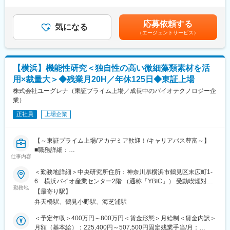
は、経験・スキルを考慮した上で決定いたします。賃金はあくま
拠点を構え、特に、チョコレート用油脂に関しては、世界指折り
茶系飲料を中心に飲料の処方設計、工程設計を主とした開発業務
でも目安の金額であり、選考を通じて上下する可能性がありま
のシェアを誇ります。
全般を担当いただきます。
す。月給(月額)は固定手当を含めた表記です。
応募依頼する
気になる
（エージェントサービス）
■業務詳細：
・商品開発業務
試作、規格設定 、製造立会 、表示作成等の開発関連業務 。
スキルや部署内事情に依存し変化しますが、年間3～4SKUの商品
【横浜】機能性研究＜独自性の高い微細藻類素材を活
開発を担当いただく予定です。
用×裁量大＞◆残業月20H／年休125日◆東証上場
新規と既存開発の割合は概ね5:5になります。
株式会社ユーグレナ（東証プライム上場／成長中のバイオテクノロジー企
・研究開発業務
業）
未来の当社事業の核となるような新規事業のための研究開発を担
正社員
上場企業
当いただきます。
１年～３年かけて研究開発に取り組んでいただきます。過去の代
表例は『ミルクとけだすティーバッグ』の研究開発ですが、茶系
【～東証プライム上場/アカデミア歓迎！/キャリアパス豊富～】
商品や現状の事業にとらわれない新しいアイディアを創り出すこ
■職務詳細：
とができます。
仕事内容
・自社素材の新規用途開発や機能性研究
・各大学や研究機関との共同研究の推進
＜勤務地詳細＞中央研究所住所：神奈川県横浜市鶴見区末広町1-
・平均残業時間は月20時間以内です。（2025年実績）
・営業に活用可能な資料の作成、論文の執筆や学会発表、助成金
6 横浜バイオ産業センター2階 （通称「YBIC」） 受動喫煙対
の申請等
勤務地
策：屋内喫煙可能場所あり変更の範囲：会社の定める事業所
＜ご経験やスキルに応じて下記業務も担当いただきます＞
【最寄り駅】
・中長期的な研究研究開発を実施し、競争優位な戦術的技術を創
弁天橋駅、鶴見小野駅、海芝浦駅
■中央研究所：
る業務。
自社素材のポテンシャルを明らかにし、サイエンスベースで商品
＜予定年収＞400万円～800万円＜賃金形態＞月給制＜賃金内訳＞
・仕組みや制度、業務手段の課題や問題点を有形化し、良質化を
を設計できるような検証を行い、その情報を的確に社内外に発信
月額（基本給）：225,400円～507,500円固定残業手当/月：
実施する業務。