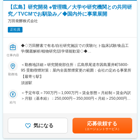
表記です。
・国内向けサプリメント他の健康食品の開発～上市にいたる開発
その中で、グローバルイノベーション研究センターでは、日清食
【広島】研究開発 ※管理職／大学や研究機関との共同研
業務
品グループが成長するためのドライブコアとなる新しい技術を生
究／TVCMでお馴染み／◆国内外に事業展開
・海外向けサプリメント他の健康食品の開発～上市にいたる開発
み出しています。即席麺類だけでなく、チルド （冷蔵） や冷凍食
業務
万田発酵株式会社
品、ライス商品、菓子や乳酸菌飲食料品の開発機能を集結し、ジ
・国内並びに海外のペット用サプリメント並びに食品の開発～上
ャンルの垣根を越えてさまざまな技術を融合させることで、未来
正社員
市にいたる開発業務を
に向けた新規技術の創出を行っています。
なお、本開発業務に関連する処方設計や有効性・安定性の評価、
他社特許の抵触性の確認業務等も含まれます。
変更の範囲：会社の定める業務
◆◇万田酵素で有名/自社研究施設での実験/ヒト臨床試験/食品工
学/菌叢解析/植物研究/語学堪能歓迎◇◆
■ポジションのやりがい：
仕事内容
国内の健康食品のリーディングカンパニーとして、提供する製品
■概要：
＜勤務地詳細＞研究開発部住所：広島県尾道市因島重井町5800-
は非常に多くのお客様に使用いただいております。当社は、数多
「万田酵素」「発酵技術」を軸にビジネス展開する当社で、当社
95 受動喫煙対策：屋内全面禁煙変更の範囲：会社の定める事業所
くのお客様に開発した製品をご使用いただくことが最大の喜びと
の健康食品や植物用商品の基礎研究を担当していただきます。最
勤務地
考えております。また直営店や通信販売を通じて、製品の感想な
【最寄り駅】
終の役職としては、上級主席研究者をお任せいたします。
どを直接的に聞くことができる機会も多くあります。お客様の声
須波駅
を身近に聞くことができる点も、開発意欲を高めてくれます。近
■業務内容：
＜予定年収＞700万円～1,000万円＜賃金形態＞月給制＜賃金内訳
年はアジアを中心とする諸外国でも当社製品を取り扱いいただく
・大学や研究機関との共同研究の遂行（健康食品のヘルスケア効
＞月額（基本給）：250,000円～350,000円＜月給＞250,000円～
機会も増えてきており、グローバルな成果も創出しております。
果、農業用商品の植物への効果、水産畜産生物への効果）
給与
350,000円＜昇給有無＞有＜残業手当＞有＜給与補足＞※ご経験・
サプリメントだけではなく飲料やグミなどの菓子、置き換え食品
・若手研究員の人材育成（各種専門スキル指導）
能力により変動することがあります。■昇給：年1回（6月）■賞
等も開発しており、開発者としては様々な製品開発に取り組むこ
・技術開拓に必要な技術を持っている他企業やOEM先の探索
与：年2回（6月、12月）賃金はあくまでも目安の金額であり、選
とができる点も魅力と捉えております。
・その先とのコネクション構築と外部委託試験の実施
考を通じて上下する可能性があります。月給(月額)は固定手当を含
応募依頼する
・国内外の法人営業案件への支援（海外や国内営業との商談同行
気になる
めた表記です。
■組織構成
（エージェントサービス）
による技術サポート）
開発・研究グループは16名（男性6名、女性10名）。
※ご入社時は上記組織のマネジメントを担当いただきますが、近い