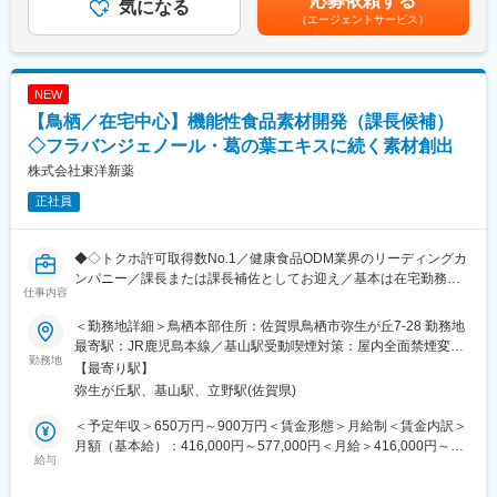
応募依頼する
気になる
いきます。
（エージェントサービス）
■開発の流れ
・研究開発テーマの策定
■次世代育成の取り組み
開発開始からトクホ・機能性表示食品として認められる（消費者
当社では、社員が仕事と家庭生活（子育て等）を両立しやすくな
庁から届出受理される）までには、短いものでも1年程度、長いも
るように職場環境の整備に取り組んでいます。育児休業／時間外
NEW
のだと3年～4年近い年月を要することがあります。
労働・深夜業の制限／雇用保険法に基づく育児休業給付／労働基
【鳥栖／在宅中心】機能性食品素材開発（課長候補）
研究開発におけるテーマを決める上では、当然ながら数年先のト
準法に基づく産前産後休業等の子育てに関わる社内外の諸制度の
レンドを予測しつつ、世の中に受け入れられる機能性であること
◇フラバンジェノール・葛の葉エキスに続く素材創出
周知、時間外労働時間削減／実労働時間の適正管理ならびに計画
が重要です。
的な有給休暇取得を推進し、年間総労働時間の削減のための措置
株式会社東洋新薬
を実施しています。
正社員
・テーマ化された研究開発案件の推進
テーマ化された案件ごとに、3名～5名程度のチームを組んで開発
を進めていきます。まずは消費者庁への届出に向けて、研究開発
◆◇トクホ許可取得数No.1／健康食品ODM業界のリーディングカ
のスケジュール・方向性などの大枠を組み立てるところから始ま
ンパニー／課長または課長補佐としてお迎え／基本は在宅勤務
り、文献調査・必要なエビデンスの策定・エビデンス取得の依頼
仕事内容
◆◇
（実験や分析は同本部内の研究部が行います）・臨床試験・方向
■業務概要
性の確認等を繰り返しながら開発を進めていきます。
＜勤務地詳細＞鳥栖本部住所：佐賀県鳥栖市弥生が丘7-28 勤務地
当社はトクホ・機能性表示食品のトップランナーとして、日々独
最終的な届出には専門家（大学教授など）のお力添えをいただく
最寄駅：JR鹿児島本線／基山駅受動喫煙対策：屋内全面禁煙変更
自の機能性素材の研究開発を進めています。
勤務地
こともあり、届出受理に至るまでの様々な戦略立案～実行が、当
の範囲：会社の定める事業所（リモートワーク含む）
【最寄り駅】
当求人では、研究開発部 開発課の一員として、新たな機能性の探
求人での重要な業務となります。
弥生が丘駅、基山駅、立野駅(佐賀県)
索・開発・実用化推進をご担当いただきます。
当社独自のトクホ・機能性表示食品として上市するまでの一連の
■具体的な業務内容
＜予定年収＞650万円～900万円＜賃金形態＞月給制＜賃金内訳＞
流れを、プロジェクトマネージャーのような立ち位置で推進して
・各種マネジメント（組織・プロジェクト）
月額（基本給）：416,000円～577,000円＜月給＞416,000円～
いただくことがメインの役割となります。
給与
・機能性素材の探索・開発コンセプトの立案
577,000円＜昇給有無＞有＜残業手当＞無＜給与補足＞■昇給：年
「フラバンジェノール」や「葛の花エキス」に続く、これからの
・テーマ化された研究開発案件の遂行（有効性／安全性などの科
1回■賞与：年2回賃金はあくまでも目安の金額であり、選考を通