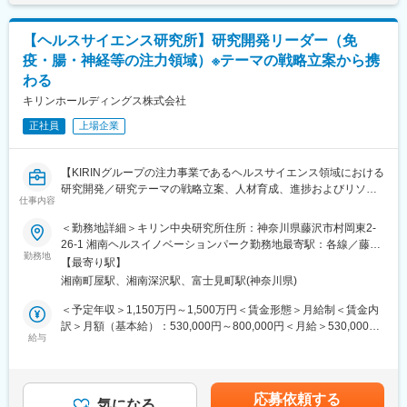
下する可能性があります。月給(月額)は固定手当を含めた表記で
向けた検討
す。
■歓迎条件：
■仕事の魅力
・若手社員や中堅社員へ研究技術や知識に関する積極的な指導が
【ヘルスサイエンス研究所】研究開発リーダー（免
当社では、単に実験をこなす研究職ではなく、研究者としての守
できる
疫・腸・神経等の注力領域）※テーマの戦略立案から携
備範囲と影響力を広げる経験を重視しています。
・国内外の大学や他企業など文化、分野、価値観が違う方とコミ
わる
・基礎から応用まで
ュニケーションできる。
全体の流れを俯瞰しながら、自分の専門領域で技術開発に取り組
キリンホールディングス株式会社
・英語で研究内容の議論やビジネス商談が可能なレベル
める環境です。工程ごとに担当は分かれていますが、全体像を把
・十分なリソースがない条件下でも、取りうる選択肢や議論を前
正社員
上場企業
握しながら研究が進められるため、自身の成果がどの段階にどの
向きに考えることができる。
ように影響するかを実感できます
・裁量と成長の機会
【KIRINグループの注力事業であるヘルスサイエンス領域における
将来的には、研究テーマの実行にとどまらず、新たなテーマの立
変更の範囲：会社の定める業務
研究開発／研究テーマの戦略立案、人材育成、進捗およびリソー
案や、研究の進め方や優先順位について主体的に考え、提案・判
仕事内容
ス管理を通じた組織全体のリード】
断する機会があります。チームのリソース配分やスケジュール設
計に関しても、研究者としての視点から意見を出し、開発を前に
＜勤務地詳細＞キリン中央研究所住所：神奈川県藤沢市村岡東2-
■募集背景
進める役割を担っていただく場面があります
26-1 湘南ヘルスイノベーションパーク勤務地最寄駅：各線／藤沢
キリンホールディングスにおいて、「医」と「食」の間のヘルス
勤務地
・主体的な連携
駅受動喫煙対策：屋内全面禁煙変更の範囲：会社の定める事業所
【最寄り駅】
サイエンス事業を次代の経営の柱と位置付けており、成長領域と
他の企業やメーカーなど、多様な外部パートナーとの共同検証が
（リモートワーク含む）
湘南町屋駅、湘南深沢駅、富士見町駅(神奈川県)
して継続的かつ積極的な投資が行われています。
進行しています。社外研究者とのディスカッション、共同検証の
事業のさらなる拡大に向けては新たな価値創出の必要性が一層高
設計や実装に主体的に関与していくため、視野を大きく広げるこ
＜予定年収＞1,150万円～1,500万円＜賃金形態＞月給制＜賃金内
まっており、その中核として、2023年に新設されたヘルスサイエ
とができます
訳＞月額（基本給）：530,000円～800,000円＜月給＞530,000円
ンス研究所が中核的な役割を担っています。
給与
■当社について
～800,000円＜昇給有無＞有＜残業手当＞有＜給与補足＞※給与詳
細胞培養技術を社会実装される技術インフラとして成立させるこ
細は経験・能力・前職給与などを踏まえて決定■昇給：年1回（4
このたび、本研究所において、プラズマ乳酸菌をはじめとする高
とを目指す研究開発型スタートアップです。現在は細胞性食品
月）■賞与：年2回（12月、6月）賃金はあくまでも目安の金額で
度な研究知見を基盤とした事業化の推進や組織基盤の強化、新規
（いわゆる培養肉）分野を主な対象領域とし、初代細胞の分離・
あり、選考を通じて上下する可能性があります。月給(月額)は固定
応募依頼する
プロジェクトの立ち上げを担い、研究開発を牽引していただける
気になる
株化から、浮遊培養・スケールアップまでを一気通貫で扱ってい