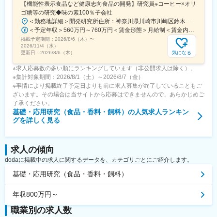
【機能性表示食品など健康志向食品の開発】研究員※コーヒー×オリ
ゴ糖等の研究◆味の素100％子会社
＜勤務地詳細＞開発研究所住所：神奈川県川崎市川崎区鈴木町1番1号 味の素(株)食品研究所内勤務地最寄駅：京急大師線／鈴木町駅受動喫煙対策：敷地内全面禁煙変更の範囲：会社の定める事業所
＜予定年収＞560万円～760万円＜賃金形態＞月給制＜賃金内訳＞月額（基本給）：276,000円～375,000円＜月給＞276,000円～375,000円＜昇給有無＞有＜残業手当＞有＜給与補足＞※予定年収は初年度のものです。前職考慮の上、ご相談させて頂きます。※昇給 年1回（4月）賞与 年2回（6月、12月）賃金はあくまでも目安の金額であり、選考を通じて上下する可能性があります。月給(月額)は固定手当を含めた表記です。
掲載予定期間：
2026/8/6（木）
〜
2026/11/4（水）
気になる
更新日：
2026/8/6（木）
※求人応募数の多い順にランキングしています（非公開求人は除く）。
※集計対象期間：2026/8/1（土）～2026/8/7（金）
※事情により掲載終了予定日よりも前に求人募集が終了していることもご
ざいます。その場合は当サイトから応募はできませんので、あらかじめご
了承ください。
基礎・応用研究（食品・香料・飼料）
の人気求人ランキン
グを詳しく見る
求人の傾向
dodaに掲載中の求人に関するデータを、カテゴリごとにご紹介します。
基礎・応用研究（食品・香料・飼料）
年収800万円～
職業別の求人数