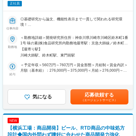
正社員
・経営層との距離が近い点も同社の特徴の一つです。トップダウ
ン一辺倒ではなく、現場の意見やアイデアを大切にする風土があ
ります。「やりたいこと」を積極的に発信・実現しやすく、新し
◎基礎研究から論文、機能性表示まで一貫して関われる研究環
い取り組みにチャレンジできる環境です。
境！
仕事内容
└機能性素材のスクリーニングから大学・研究機関との共同研
■入社後の流れ：
究、論文作成、機能性表示食品の届出まで研究成果を社会実装す
入社後は、これまでのご経験・スキルに応じてお任せする業務範
＜勤務地詳細＞開発研究所住所：神奈川県川崎市川崎区鈴木町1番
る一連のプロセスに主体的に携われます。
囲を決定いたします。専門性やリーダーシップを活かして、部門
1号 味の素(株)食品研究所内勤務地最寄駅：京急大師線／鈴木町駅
◎味の素100％子会社で今までの経験を活かして、コーヒーをは
勤務地
の中核を担える人材としてご活躍いただくことを期待していま
受動喫煙対策：敷地内全面禁煙変更の範囲：会社の定める事業所
【最寄り駅】
じめとする嗜好飲料とギフトを通して、「ココロ」と「カラダ」
す。将来的には、マネジメントや市場性やユーザー価値を踏まえ
川崎大師駅、鈴木町駅、東門前駅
の健康、そして明日のよりよい生活に貢献！
た中長期的な開発テーマの立案等にも携わっていただきたいと考
えています。
＜予定年収＞560万円～760万円＜賃金形態＞月給制＜賃金内訳＞
■採用背景：
月額（基本給）：276,000円～375,000円＜月給＞276,000円～
機能性素材の研究を強化していく予定です。「腸活コーヒー」に
給与
■働き方：
375,000円＜昇給有無＞有＜残業手当＞有＜給与補足＞※予定年収
向けたオリゴ糖をはじめとする複数素材の研究を本格化させるた
・年休125日、フレックス制を採用しており、メリハリをつけな
は初年度のものです。前職考慮の上、ご相談させて頂きます。※昇
め、機能性素材の基礎研究を主軸に担える研究者を募集します。
がら働ける環境です。
給 年1回（4月）賞与 年2回（6月、12月）賃金はあくまでも目安
の金額であり、選考を通じて上下する可能性があります。月給(月
応募依頼する
■業務内容：
気になる
■組織構成：
額)は固定手当を含めた表記です。
（エージェントサービス）
コーヒー由来成分やオリゴ糖を中心に、他の機能性素材の可能性
配属予定部署は、社員9名と派遣社員で構成されております
探索まで担当。基礎研究を軸にしながら、応用・商品化フェーズ
（2026年5月現在）。
にも関与できます。外部研究機関との共同研究が多く、研究内容
の議論・進行管理・エビデンス整理など、専門性を活かした対外
変更の範囲：会社の定める業務
NEW
的な役割も担います。
【横浜工場：商品開発】ビール、RTD商品の中味処方
【具体的な業務例】
設計◆国内外問わず嗜好に合わせた商品開発力強化