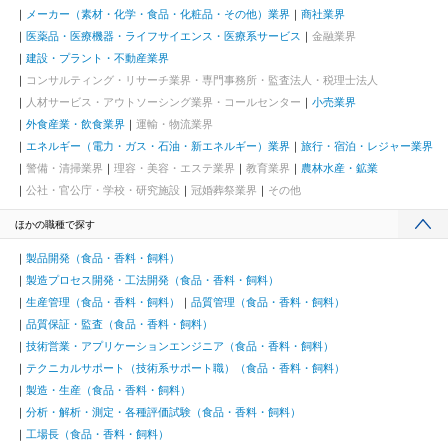
メーカー（素材・化学・食品・化粧品・その他）業界
商社業界
医薬品・医療機器・ライフサイエンス・医療系サービス
金融業界
建設・プラント・不動産業界
コンサルティング・リサーチ業界・専門事務所・監査法人・税理士法人
人材サービス・アウトソーシング業界・コールセンター
小売業界
外食産業・飲食業界
運輸・物流業界
エネルギー（電力・ガス・石油・新エネルギー）業界
旅行・宿泊・レジャー業界
警備・清掃業界
理容・美容・エステ業界
教育業界
農林水産・鉱業
公社・官公庁・学校・研究施設
冠婚葬祭業界
その他
ほかの職種で探す
製品開発（食品・香料・飼料）
製造プロセス開発・工法開発（食品・香料・飼料）
生産管理（食品・香料・飼料）
品質管理（食品・香料・飼料）
品質保証・監査（食品・香料・飼料）
技術営業・アプリケーションエンジニア（食品・香料・飼料）
テクニカルサポート（技術系サポート職）（食品・香料・飼料）
製造・生産（食品・香料・飼料）
分析・解析・測定・各種評価試験（食品・香料・飼料）
工場長（食品・香料・飼料）