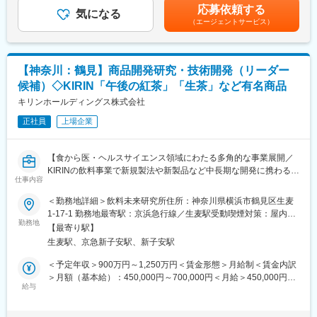
（6月、12月）※賃金はあくまでも目安の金額であり、選考を通じ
応募依頼する
を担っていただきます
気になる
て上下する可能性があります。賃金はあくまでも目安の金額であ
（エージェントサービス）
・ヒト臨床試験のデザイン、実施、統計解析
り、選考を通じて上下する可能性があります。月給(月額)は固定手
・機能性表示食品制度への対応（届出資料の作成、妥当性評価
当を含めた表記です。
（制度、健康食品ガイドライン等の規制対応））
・機能性食品素材の製造方法の開発・改良、および工場への落と
【神奈川：鶴見】商品開発研究・技術開発（リーダー
し込み
候補）◇KIRIN「午後の紅茶」「生茶」など有名商品
・機能性成分の分析方法開発・定量分析
・食品への用途開発（溶解性、水分散性の向上、食味改善、製剤
キリンホールディングス株式会社
化 等）
正社員
上場企業
・顧客向け技術サポート（分析、作用機序説明 等）
※ その他、新規有用成分の探索および素材の研究開発、新規研究
シーズの調査および探索
【食から医・ヘルスサイエンス領域にわたる多角的な事業展開／
KIRINの飲料事業で新規製法や新製品など中長期な開発に携わる】
■同社の特徴：
仕事内容
<製粉業界のリーディングカンパニー>
■募集背景
＜勤務地詳細＞飲料未来研究所住所：神奈川県横浜市鶴見区生麦
同社は国内製粉業界でシェア2位。明治29年（1896年）の創立以
キリンビバレッジでは、「午後の紅茶」や「生茶」などの主力ブ
1-17-1 勤務地最寄駅：京浜急行線／生麦駅受動喫煙対策：屋内全
来約130年の間、小麦粉の安定供給と品質の向上に努め、パイオ
ランドの価値向上に加え、キリングループ全体で注力するヘルス
勤務地
面禁煙変更の範囲：会社の定める事業所（リモートワーク含む）
ニアとして製粉業界をリードしてきました。小麦粉の豊富なライ
【最寄り駅】
サイエンス領域の拡大を加速しています。プラズマ乳酸菌に次ぐ
ンアップに加え、小麦外殻のふすま、そば、 米、コーン、大豆な
生麦駅、京急新子安駅、新子安駅
新たな機能性素材を活用した商品開発 や、お客様の多様なニーズ
ど穀物全般を原料とした多岐に渡る商品を取り扱っています。
に応える「おいしさの進化」「ペットボトルではない新たな形態
＜予定年収＞900万円～1,250万円＜賃金形態＞月給制＜賃金内訳
<主力ブランド>
の飲料開発」 など、挑戦的なテーマが数多く進行しています。こ
＞月額（基本給）：450,000円～700,000円＜月給＞450,000円～
同社は、ニップンブランドを冠した製粉事業をコア事業としてい
れらのイノベーション創出を牽引し、持続的な成長を実現するた
給与
700,000円＜昇給有無＞有＜残業手当＞有＜給与補足＞※給与詳細
ます。さらに、ニップン、オーマイブランドの加工食品や冷凍食
め、技術開発の専門性とプロジェクト推進力を兼ね備えた新たな
は経験・能力・前職給与などを踏まえて決定■昇給：年1回（4
品をはじめ、食材、中食で構成される食品事業を成長ドライバー
仲間を募集します。
月）■賞与：年2回（12月、6月）賃金はあくまでも目安の金額で