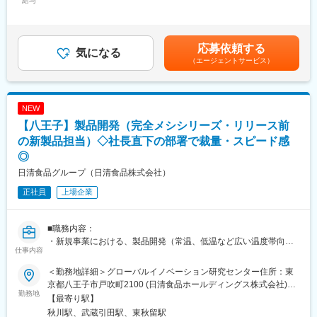
給与
・機能性素材の探索・開発コンセプトの立案
577,000円＜昇給有無＞有＜残業手当＞無＜給与補足＞■昇給：年
「フラバンジェノール」や「葛の花エキス」に続く、これからの
・テーマ化された研究開発案件の遂行（有効性／安全性などの科
1回■賞与：年2回賃金はあくまでも目安の金額であり、選考を通
東洋新薬を支える新たな機能性の開発に携わる重要なポジション
学的根拠の創出）
じて上下する可能性があります。月給(月額)は固定手当を含めた表
です。
・開発プロジェクトの推進
記です。
応募依頼する
気になる
※研究開発部／開発課は部長以下、約30名のチームです。
（エージェントサービス）
■開発の流れ
・研究開発テーマの策定
■このポジションの面白さ
開発開始からトクホ・機能性表示食品として認められる（消費者
・市場価値の高い専門性が身につく
庁から届出受理される）までには、短いものでも1年程度、長いも
機能性表示食品・トクホに関する知見やノウハウなど、業界でも
NEW
のだと3年～4年近い年月を要することがあります。
希少性の高い専門性を習得できます。
【八王子】製品開発（完全メシシリーズ・リリース前
研究開発におけるテーマを決める上では、当然ながら数年先のト
レンドを予測しつつ、世の中に受け入れられる機能性であること
の新製品担当）◇社長直下の部署で裁量・スピード感
が重要です。
◎
日清食品グループ（日清食品株式会社）
・テーマ化された研究開発案件の推進
変更の範囲：会社の定める業務
テーマ化された案件ごとに、3名～5名程度のチームを組んで開発
正社員
上場企業
を進めていきます。まずは消費者庁への届出に向けて、研究開発
のスケジュール・方向性などの大枠を組み立てるところから始ま
り、文献調査・必要なエビデンスの策定・エビデンス取得の依頼
■職務内容：
（実験や分析は同本部内の研究部が行います）・臨床試験・方向
・新規事業における、製品開発（常温、低温など広い温度帯向け
仕事内容
性の確認等を繰り返しながら開発を進めていきます。
／弁当、小売り向け加工食品、総菜等）
最終的な届出には専門家（大学教授など）のお力添えをいただく
・食品に関する基礎研究全般（栄養素や食品の保存中の品質変化
＜勤務地詳細＞グローバルイノベーション研究センター住所：東
こともあり、届出受理に至るまでの様々な戦略立案～実行が、当
など）
京都八王子市戸吹町2100 (日清食品ホールディングス株式会社)勤
求人での重要な業務となります。
・加工食品に関連した技術開発（新規加工法、調理試験、新規食
勤務地
務地最寄駅：JR五日市線／秋川駅受動喫煙対策：屋内全面禁煙変
【最寄り駅】
材・具材開発等）
更の範囲：会社の定める事業所（リモートワーク含む）
秋川駅、武蔵引田駅、東秋留駅