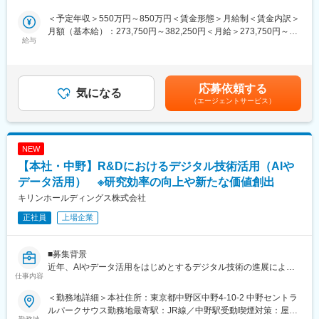
■具体的な業務内容
・開発品の生産立ち上げ、品質管理指導（生産工場、厨房など）
・各種マネジメント（組織・プロジェクト）
※扱う商品：すでにリリース済みの「完全メシ」シリーズ及びリリ
＜予定年収＞550万円～850万円＜賃金形態＞月給制＜賃金内訳＞
・機能性素材の探索・開発コンセプトの立案
ース前の新製品
月額（基本給）：273,750円～382,250円＜月給＞273,750円～
・テーマ化された研究開発案件の遂行（有効性／安全性などの科
※入社後はメンターが業務全般のサポートを行い、フォローしてい
給与
382,250円＜昇給有無＞有＜残業手当＞有＜給与補足＞※上記年収
学的根拠の創出）
きます。
は時間外労働20時間／月を含む想定金額です。経験、年齢、家族
・開発プロジェクトの推進
状況により変動します。■昇給：年1回■賞与：年2回（業績賞与あ
※研究開発部／開発課は部長以下、約30名のチームです。
■期待役割：
り）※基本給6～8ヶ月程度賃金はあくまでも目安の金額であり、
応募依頼する
新規事業の開発部門における商品化の中心的役割の一翼を担いま
気になる
選考を通じて上下する可能性があります。月給(月額)は固定手当を
（エージェントサービス）
■このポジションの面白さ
す。将来的には、チームメンバーの監督なども担うことも視野に
含めた表記です。
・市場価値の高い専門性が身につく
入れた人材となります。
機能性表示食品・トクホに関する知見やノウハウなど、業界でも
希少性の高い専門性を習得できます。
■配属先：
NEW
フューチャーフード研究開発部：新規事業の研究開発を行う部署
【本社・中野】R&Dにおけるデジタル技術活用（AIや
変更の範囲：会社の定める業務
になります。中長期的な成長戦略および10年後に向けた成長目標
を達成する為に本年度増員され、会社として注力をしている組織
データ活用） ※研究効率の向上や新たな価値創出
です。
キリンホールディングス株式会社
正社員
上場企業
■業務のやりがい：
・社長直下の組織でスピード感や裁量が魅力です。自身の成長や
成果がそのまま事業成長に繋がる、やりがいのあるポジション。
■募集背景
・会社の新たな柱となる注力事業で、会社の年表に載るような商
近年、AIやデータ活用をはじめとするデジタル技術の進展によ
品開発・事業に携われます。
仕事内容
り、R&Dの進め方そのものを見直し、研究効率の向上や新たな価
・担当者自ら社長へプレゼンするスタイルのため、経営との距離
値創出につなげることが求められています。キリンホールディン
が近く、取り組みの成果を直接アピールすることができます。
＜勤務地詳細＞本社住所：東京都中野区中野4-10-2 中野セントラ
グス技術開発統括部では、R&D全体のDXを推進するとともに、各
・社内・社外との関わりが多いため、より高いコミュニケーショ
ルパークサウス勤務地最寄駅：JR線／中野駅受動喫煙対策：屋内
研究拠点・事業会社に点在するデジタル人財や取り組みをつな