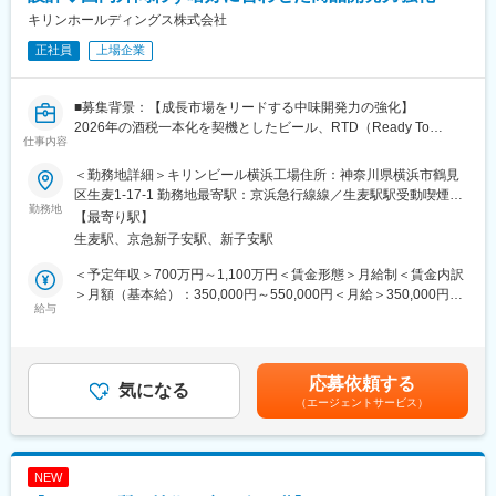
・機能性素材の研究業務（スクリーニング、機能発現評価、安全
キリンホールディングス株式会社
性検討）
正社員
上場企業
・大学・公的機関・研究機関との共同研究推進・技術的窓口対応
・臨床試験の企画・設計、外部CROのコントロール
・学会発表・論文作成等のアカデミックアウトプット
■募集背景：【成長市場をリードする中味開発力の強化】
・機能性表示食品の届出資料作成・申請対応（経験に応じて）
2026年の酒税一本化を契機としたビール、RTD（Ready To
・研究成果を活用した社内（開発・マーケ）との連携
仕事内容
Drink）市場の更なる変化、拡大を見据え、ブランドの育成と新ブ
※分析業務自体は外部委託・グループ会社との連携が中心となりま
ランド強化を急務としています。国内、国外関わらず、嗜好に合
す。
＜勤務地詳細＞キリンビール横浜工場住所：神奈川県横浜市鶴見
わせた商品開発力で国内市場のリーダーシップを盤石にすると共
区生麦1-17-1 勤務地最寄駅：京浜急行線線／生麦駅駅受動喫煙対
に、グローバル展開を中味開発の観点から推進するため、経験者
勤務地
■組織構成
策：屋内全面禁煙変更の範囲：会社の定める事業所（リモートワ
【最寄り駅】
の募集を実施しております。
開発研究所（約67名）
ーク含む）
生麦駅、京急新子安駅、新子安駅
└ 技術開発部（約24名）
■ミッション：【お客様の期待を超える「おいしさ」でビール、
└ 基盤技術開発グループ（7名）
＜予定年収＞700万円～1,100万円＜賃金形態＞月給制＜賃金内訳
RTD市場の未来とグローバル展開を牽引】
能性素材研究担当：2名体制（うち1名欠員補充）
＞月額（基本給）：350,000円～550,000円＜月給＞350,000円～
キリンが誇るビール、RTDブランドの「中味」という、お客様に
給与
550,000円＜昇給有無＞有＜残業手当＞有＜給与補足＞※給与詳細
届ける商品の根幹を担う開発をミッションとします。26年10月の
■このポジションの魅力
は経験・能力・前職給与などを踏まえて決定■昇給：年1回（4
酒税一本化を控え、更なる変化があるビール市場（クラフトビー
基礎研究を起点に、自身の研究成果が論文化され、特許や機能性
月）■賞与：年2回（12月、6月）賃金はあくまでも目安の金額で
ルなどの新ブランドや海外戦略）とRTD市場において、お客様の
表示を経て最終的に製品として世の中に届く。その手応えを一貫
あり、選考を通じて上下する可能性があります。月給(月額)は固定
応募依頼する
期待を超える「おいしさ」を追求し、キリンが掲げる「食と健
気になる
して実感できる研究ポジションです。少数精鋭環境のため、研究
手当を含めた表記です。
（エージェントサービス）
康」の新たなよろこびを世界に広げ、「よろこびがつなぐ世界
者としての専門性だけでなく、視野を広げたキャリア形成が可能
へ」というビジョンの実現に貢献して頂くことを期待します。
です。
■業務内容
変更の範囲：会社の定める業務
NEW
(1)RTDおよびビールブランド（新ブランドやリニューアルなど）