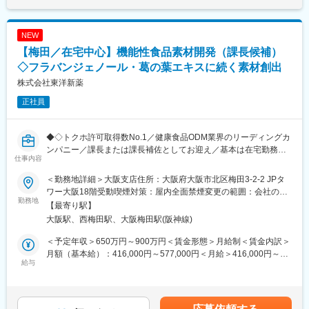
【1年目】
新設する農業施設に導入する設備のメーカーが主催する研修プロ
グラム（アカデミー）に参加し、設備の操作や保守管理について
NEW
学んでいただきます。
【梅田／在宅中心】機能性食品素材開発（課長候補）
【２年目】
村上市のイチゴ農家のもとで、雪国ならではのイチゴ栽培技術や
◇フラバンジェノール・葛の葉エキスに続く素材創出
ノウハウを実践的に学んでいただきます。
株式会社東洋新薬
【研修後】
正社員
プロジェクト責任者として、下記業務をお任せします。
・栽培計画の策定と実行
・栽培管理（水やり、施肥、病害虫対策など）
◆◇トクホ許可取得数No.1／健康食品ODM業界のリーディングカ
・スタッフ管理／労務管理／教育
ンパニー／課長または課長補佐としてお迎え／基本は在宅勤務
・生産物の品質管理／出荷調整
仕事内容
◆◇
・事業運営に関わる管理業務全般
■業務概要
イチゴ栽培における技術的な知識だけでなく、マネジメント能力
＜勤務地詳細＞大阪支店住所：大阪府大阪市北区梅田3-2-2 JPタ
当社はトクホ・機能性表示食品のトップランナーとして、日々独
を活かし、チームを牽引していただくことを期待しています。
ワー大阪18階受動喫煙対策：屋内全面禁煙変更の範囲：会社の定
自の機能性素材の研究開発を進めています。
勤務地
※農業法人を新規設立する可能性もございます
める事業所（リモートワーク含む）
【最寄り駅】
当求人では、研究開発部 開発課の一員として、新たな機能性の探
大阪駅、西梅田駅、大阪梅田駅(阪神線)
索・開発・実用化推進をご担当いただきます。
■当社について
当社独自のトクホ・機能性表示食品として上市するまでの一連の
当社は1947年の創業以来、プラント建設事業の「意義」と「使
＜予定年収＞650万円～900万円＜賃金形態＞月給制＜賃金内訳＞
流れを、プロジェクトマネージャーのような立ち位置で推進して
命」を自覚し、積極進取の精神のもと、国内外の火力・原子力発
月額（基本給）：416,000円～577,000円＜月給＞416,000円～
いただくことがメインの役割となります。
給与
電所をはじめ、各種プラント・環境設備等の建設工事・メンテナ
577,000円＜昇給有無＞有＜残業手当＞無＜給与補足＞■昇給：年
「フラバンジェノール」や「葛の花エキス」に続く、これからの
ンス工事を手がけてきました。当社は豊富な経験や培ってきた施
1回■賞与：年2回賃金はあくまでも目安の金額であり、選考を通
東洋新薬を支える新たな機能性の開発に携わる重要なポジション
工技術を最大限に活用し、品質向上と安全確保を図り、産業社会
じて上下する可能性があります。月給(月額)は固定手当を含めた表
です。
の繁栄に貢献すると共に、社業の発展にも最善の努力を尽くして
記です。