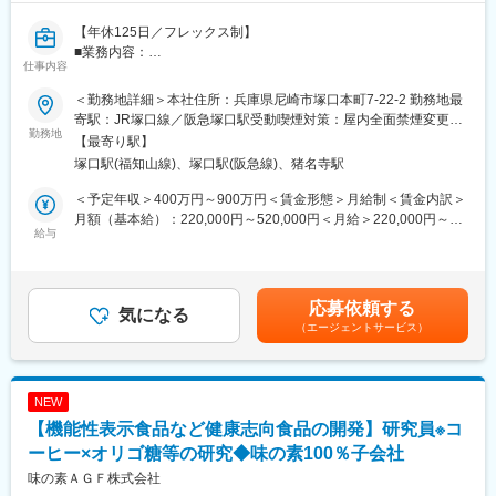
【年休125日／フレックス制】
■業務内容：
仕事内容
食品香料メーカーの香料開発部門にて、フレーバリストとしてご
勤務いただきます。将来的には、部門を率いるポジションへとキ
＜勤務地詳細＞本社住所：兵庫県尼崎市塚口本町7-22-2 勤務地最
ャリアを広げていただく可能性があります。専門性を活かし、マ
寄駅：JR塚口線／阪急塚口駅受動喫煙対策：屋内全面禁煙変更の
ネジメント候補として幅広く活躍いただけます。
勤務地
範囲：会社の定める事業所
【最寄り駅】
＜具体的には…＞
塚口駅(福知山線)、塚口駅(阪急線)、猪名寺駅
・香料開発
・顧客への製品（試作品含む）プロモーション、会社PR、その他
＜予定年収＞400万円～900万円＜賃金形態＞月給制＜賃金内訳＞
技術プレゼン
月額（基本給）：220,000円～520,000円＜月給＞220,000円～
・部下育成
給与
520,000円＜昇給有無＞有＜残業手当＞有＜給与補足＞■賞与：有
・トラブル対応（主に原料トラブル、製造トラブル、顧客クレー
（昨年度実績：8.5ヶ月/入社4年目以降）※入社4年目未満は入社年
ム）
数によって係数が変動賃金はあくまでも目安の金額であり、選考
を通じて上下する可能性があります。月給(月額)は固定手当を含め
応募依頼する
■業務の魅力：
気になる
た表記です。
（エージェントサービス）
・同社は基礎研究に注力し、独自の研究技術を強みとして確立し
てきました。長年培ってきた技術力とフレーバリストの高い感性
を融合した香りづくりにより、多様な食品開発を支援し、顧客か
ら高い評価を獲得しています。
NEW
・配属予定部門は製造拠点と隣接しており、日常的に製造部門や
【機能性表示食品など健康志向食品の開発】研究員※コ
品質部門など他部門との連携も求められる環境です。製造現場で
発生するトラブル対応や課題解決に主体的に取り組み、関係者と
ーヒー×オリゴ糖等の研究◆味の素100％子会社
協働しながら問題を解決できる方は、高い評価を得られるフィー
味の素ＡＧＦ株式会社
ルドが整っています。