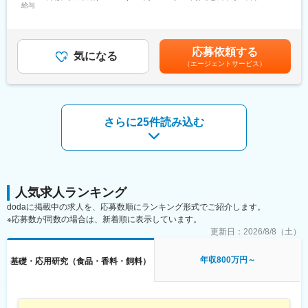
することがミッションです。ユーグレナに特有な独自原料"パラミ
給与
70,734円～159,261円（固定残業時間40時間0分/月）超過した時
ロン"をはじめとする微細藻類素材の普及に向けた機能性研究など
間外労働の残業手当は追加支給＜月給＞296,134円～666,761円
■当社について：
を行います。
（一律手当を含む）＜昇給有無＞有＜残業手当＞有＜給与補足＞※
三井物産グループの「三井農林」は日本で最初の国産ブランド紅
給与詳細は経験・スキル等を考慮の上、当社規定により決定いた
茶「日東紅茶」を主軸とした紅茶・緑茶の老舗優良メーカーで
応募依頼する
■組織体制：
気になる
します。■給与改定：年1回賃金はあくまでも目安の金額であり、
す。「お客様の生活を豊かにしたい」という想いから、お客様に
（エージェントサービス）
中央研究所は共同所長2名、メンバー9名（正社員4名、契約社員5
選考を通じて上下する可能性があります。月給(月額)は固定手当を
より親しみを持っていただくことを最優先に事業運営を行ってお
名）の少数精鋭組織です。生化学・分子生物学・免疫・腸内細菌
含めた表記です。
ります。
など多様なバックグラウンドを持つ研究者が在籍し、フラットで
フランクな雰囲気の中、実力次第で早期からテーマリーダーとし
て活躍できます。自発的な研究提案を歓迎し、必要に応じた出張
さらに25件読み込む
や新規領域の学び直しも積極的に後押しする風土です。
■部署魅力：
・独自性の高い微細藻類素材を活用した研究に携わることができ
ます。
・社会実装までの距離が近い研究を素材探索～製品化まで一貫し
人気求人ランキング
て関わることができます。
dodaに掲載中の求人を、応募数順にランキング形式でご紹介します。
※応募数が同数の場合は、新着順に表示しています。
■当社の魅力：
更新日：
2026/8/8（土）
（1）人と地球を健康に
パーパス「人と地球を健康にする」の実現に向けて、人の健康に
年収800万円～
基礎・応用研究（食品・香料・飼料）
貢献するためのヘルスケア事業、地球を健康にするためのバイオ
燃料事業、そして海外やアグリビジネス等の新規事業にも挑戦し
ています。
（2）独自素材ユーグレナ