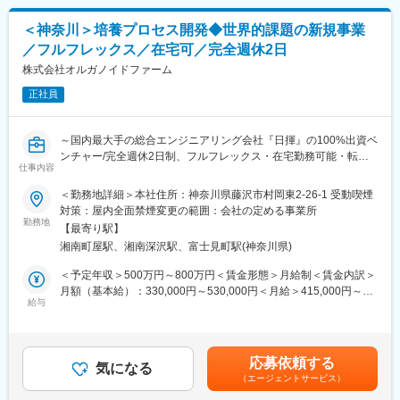
■研究詳細：
将来品質管理チームや業務管理チームを含む、サプリメントユニ
下記の研究分野のいずれかにおいて、自社研究施設での実験また
ット全体の責任者（ユニットマネージャー）を担っていただくこ
＜神奈川＞培養プロセス開発◆世界的課題の新規事業
は大学等との共同研究へ従事
とを期待しております（総勢約30名）
／フルフレックス／在宅可／完全週休2日
・ヒト臨床試験
・マウス/ラットを用いた生理作用の試験
株式会社オルガノイドファーム
変更の範囲：会社の定める業務
・食品工学に関する研究
正社員
・腸内細菌や土壌解析などの菌叢解析
・植物栽培研究
・植物病理、植物生理学に関する研究
～国内最大手の総合エンジニアリング会社『日揮』の100%出資ベ
ンチャー/完全週休2日制、フルフレックス・在宅勤務可能・転勤
■必須事項：
仕事内容
当面なし～
【経験業界】
■ポジションについて
＜勤務地詳細＞本社住所：神奈川県藤沢市村岡東2-26-1 受動喫煙
食品、健康食品、ヘルスケア業界
本ポジションでは、基礎研究の知見を土台に、工業化・社会実装
対策：屋内全面禁煙変更の範囲：会社の定める事業所
【経験部署】
を見据えた研究開発を主体的に推進できる方を求めています
勤務地
研究開発、商品開発
【最寄り駅】
■業務内容
【経験職種・業務】
湘南町屋駅、湘南深沢駅、富士見町駅(神奈川県)
研究開発職として、細胞培養技術を社会実装可能な技術インフラ
商品開発、研究開発
として成立させることを目的に、以下の業務に携わっていただき
＜予定年収＞500万円～800万円＜賃金形態＞月給制＜賃金内訳＞
【最終役職】
ます。
月額（基本給）：330,000円～530,000円＜月給＞415,000円～
上級主席研究員
・浮遊培養系の構築、培養条件の最適化・安定化
給与
667,000円（一律手当を含む）＜昇給有無＞無＜残業手当＞有＜
【保有資格】
・ラボスケールから中～大スケールへのスケールアップを見据え
給与補足＞※固定残業代制 超過分別途支給固定残業代の相当時
博士号、普通自動車免許
た培養条件・プロセス設計
間：約30.0時間/月※採用の役職、経験によって変更となる可能性
【専門スキル】
・実験データの整理・解析および技術課題の抽出と改善提案
がございます。ご了承ください。前職でのご経験・能力・年齢お
微生物学、発酵・醸造学、生理学、分子生物学、臨床研究、食品
応募依頼する
・社内外メンバーと連携した共同研究、実証試験・技術検証の推
気になる
よび給与を十分に考慮させていただき、給与額を決定させていた
工学に関する専門知識、語学堪能（英語）※研究内容の議論やビジ
（エージェントサービス）
進
だきます。賃金はあくまでも目安の金額であり、選考を通じて上
ネス商談が可能なレベル
・技術知見の文書化（プロトコル、レポート等）および知財化に