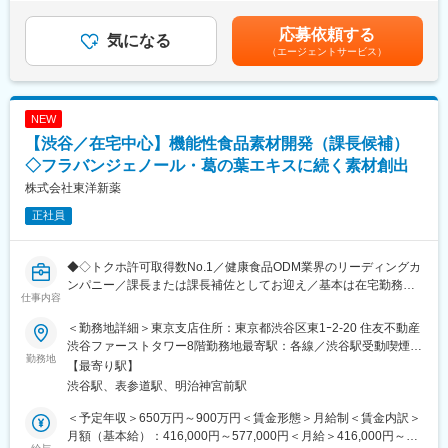
東洋新薬を支える新たな機能性の開発に携わる重要なポジション
学的根拠の創出）
じて上下する可能性があります。月給(月額)は固定手当を含めた表
です。
・開発プロジェクトの推進
記です。
応募依頼する
気になる
※研究開発部／開発課は部長以下、約30名のチームです。
（エージェントサービス）
■開発の流れ
・研究開発テーマの策定
■このポジションの面白さ
開発開始からトクホ・機能性表示食品として認められる（消費者
・市場価値の高い専門性が身につく
庁から届出受理される）までには、短いものでも1年程度、長いも
機能性表示食品・トクホに関する知見やノウハウなど、業界でも
NEW
のだと3年～4年近い年月を要することがあります。
希少性の高い専門性を習得できます。
【渋谷／在宅中心】機能性食品素材開発（課長候補）
研究開発におけるテーマを決める上では、当然ながら数年先のト
レンドを予測しつつ、世の中に受け入れられる機能性であること
◇フラバンジェノール・葛の葉エキスに続く素材創出
変更の範囲：会社の定める業務
が重要です。
株式会社東洋新薬
正社員
・テーマ化された研究開発案件の推進
テーマ化された案件ごとに、3名～5名程度のチームを組んで開発
を進めていきます。まずは消費者庁への届出に向けて、研究開発
◆◇トクホ許可取得数No.1／健康食品ODM業界のリーディングカ
のスケジュール・方向性などの大枠を組み立てるところから始ま
ンパニー／課長または課長補佐としてお迎え／基本は在宅勤務
り、文献調査・必要なエビデンスの策定・エビデンス取得の依頼
仕事内容
◆◇
（実験や分析は同本部内の研究部が行います）・臨床試験・方向
■業務概要
性の確認等を繰り返しながら開発を進めていきます。
＜勤務地詳細＞東京支店住所：東京都渋谷区東1ｰ2-20 住友不動産
当社はトクホ・機能性表示食品のトップランナーとして、日々独
最終的な届出には専門家（大学教授など）のお力添えをいただく
渋谷ファーストタワー8階勤務地最寄駅：各線／渋谷駅受動喫煙対
自の機能性素材の研究開発を進めています。
勤務地
こともあり、届出受理に至るまでの様々な戦略立案～実行が、当
策：屋内全面禁煙変更の範囲：会社の定める事業所（リモートワ
【最寄り駅】
当求人では、研究開発部 開発課の一員として、新たな機能性の探
求人での重要な業務となります。
ーク含む）
渋谷駅、表参道駅、明治神宮前駅
索・開発・実用化推進をご担当いただきます。
当社独自のトクホ・機能性表示食品として上市するまでの一連の
■具体的な業務内容
＜予定年収＞650万円～900万円＜賃金形態＞月給制＜賃金内訳＞
流れを、プロジェクトマネージャーのような立ち位置で推進して
・各種マネジメント（組織・プロジェクト）
月額（基本給）：416,000円～577,000円＜月給＞416,000円～
いただくことがメインの役割となります。